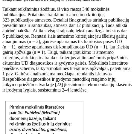
Taikant reikšminius žodžius, iš viso rastos 348
mokslinės
publikacijos. Pritaikius
įtraukimo ir atmetimo kriterijus
,
323
publikacijos atmestos. Detaliai i
šnagrinėjus
atrinkt
ų publikacijų
pavadinimus ir santraukas, atmest
a dar 12
publikacij
ų
. Tada atlikta
antrinė paieška. Atlikus visų straipsnių tekst
ų
analizę, atmestos dar
5
publikacijos. Remtasi šiais atmetimo kriterijais: jau išleistų gairių
atnaujinimas (n
=
2), gairėse aptariamas tik kairiosios pusės
ŪD
(n
=
1), gairėse aptariamas tik komplikuotas
ŪD
(n
=
1), jau išleistų
gairių apžvalga (n
=
1). Taigi, taikant įtraukimo ir atmetimo
kriterijus, atrinktos ir atrankos kriterijus atitinkančiomis pripažintos
aštuonios ŪD
diagnostikos ir gydymo gairės. Mokslinės literatūros
paieškos schema, taikyta mokslinės literatūros apžvalgai, pateikiama
1
pav. Gairėse analizuojama medžiaga, remiantis Lietuvos
Respublikos diagnostikos ir gydymo metodikų rengimo ir jų
taikymo priežiūros tvarkoje [22] įteisintomis rekomendacijų klasėmis
ir įrodymų lygiais, susisteminta 2–4
lentelėse.