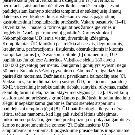
pasireiškianti peridivertikuliniu
uždegimu ir
(ar) divertikulo
perforacija, atsirandanti dėl divertikulo sienelės erozijos, esant
padidėjusiam žarnyno sienelės tempimui ar sukietėjusių išmatų
dalelėms divertikulo viduje, ir išliekanti viena iš pagrindinių
gastrointestinių hospitalizacijų priežasčių Vakarų pasaulyje [1–4].
Divertikulas – maišelio formos gaubtinės žarnos gleivinės ir
pogleivio
išvarža per raumeninį gaubtinės žarnos sluoksnį.
Nekomplikuotas ŪD
lemia vietin
į
divertikulų
uždegimą
.
Komplikuotas ŪD kliniškai pasireiškia abscesais, flegmonomis,
kraujavimu, perforacijomis, fistulėmis, obstrukcijomis ir kitomis
komplikacijomis [5]. Swanson ir Strate [6] duomenimis,
ŪD
paplitimas Jungtinėse Amerikos Valstijose siekia 180
atvejų
100
000
gyventojų per metus. Dauguma ligonių yra vyresni negu
50
metų. Sulaukus šeštojo gyvenimo dešimtmečio, liga dažniau
pasireiškia moterims. Dažniausiai paveikiama baltaodžių rasė [6].
Veiksniams, kurie didina riziką susirgti
ŪD
, priskiriamas padidėjęs
KMI, visceralinių ir subkutaninių riebalų santykis, rūkymas, mažai
skaidulų turinti dieta, fizinio aktyvumo stygius [7–13]. Divertikulų
susiformavimo priežastys grindžiamos padidėjusiu intraliuminaliniu
slėgiu ir nepakankamu gaubtinės žarnos sienelės atsparumu
padidėjusiai tempimo jėgai [8].
Ū
D patofiziologija iki galo nėra
ištirta, tačiau manoma, kad ligą gali sukelti lėtinis uždegimas,
mikrobiomo pokyčiai, genetinė predispozicija ir pokyčiai gaubtinės
žarnos neuroraumeninėse zonose [2]. Dažniausiems
ŪD
simptomams priskiriama: hipogastriume prasidedantis ir apatiniame