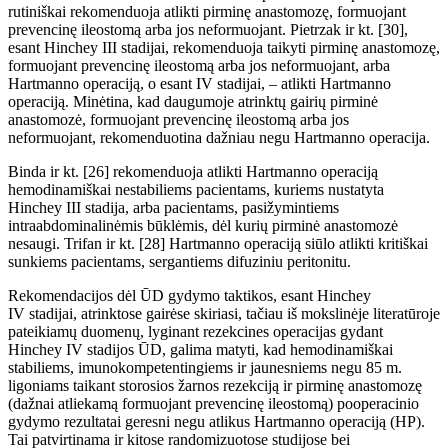
rutiniškai rekomenduoja atlikti pirminę anastomozę, formuojant
prevencin
ę
ileostom
ą
arba jos neformuojant. Pietrzak ir kt. [30],
esant Hinchey
III stadijai, rekomenduoja taikyti pirminę anastomozę,
formuojant prevencin
ę
ileostom
ą
arba jos neformuojant, arba
Hartmanno operaciją, o esant IV stadijai, – atlikti Hartmanno
operaciją. Minėtina, kad daugumoje atrinktų gairių pirminė
anastomozė, formuojant prevencin
ę
ileostom
ą
arba jos
neformuojant, rekomenduotina dažniau negu Hartmanno operacija.
Binda ir kt. [26] rekomenduoja atlikti Hartmanno operacij
ą
hemodinamiškai nestabiliems pacientams, kuriems nustatyta
Hinchey
III stadija, arba pacientams, pasižymintiems
intraabdominalinėmis
būklėmis, dėl kurių
pirminė anastomozė
nesaugi. Trifan ir kt. [28] Hartmanno operacij
ą
siūlo atlikti kritiškai
sunkiems pacientams, sergantiems difuziniu peritonitu.
Rekomendacijos dėl ŪD gydymo taktikos, esant Hinchey
IV stadijai, atrinktose gairėse skiriasi, tačiau
iš
mokslinėje literatūroje
pateikiamų duomen
ų
, lyginant rezekcines operacijas gydant
Hinchey
IV
stadijos
ŪD
, galima matyti, kad hemodinamiškai
stabiliems, imunokompetentingiems ir jaunesniems negu 85
m.
ligoniams taikant storosios žarnos rezekcij
ą
ir pirmin
ę
anastomoz
ę
(dažnai atliekam
ą
formuojant prevencinę ileostom
ą
) pooperacinio
gydymo rezultatai geresni negu atlikus Hartmanno operacij
ą
(HP).
Tai patvirtinama ir kitose randomizuotose studijose bei