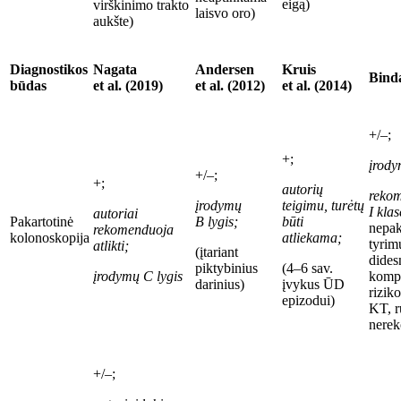
eigą)
virškinimo trakto
laisvo oro)
aukšte)
Diagnostikos
Nagata
Andersen
Kruis
Binda
būdas
et al. (2019)
et
al. (2012)
et al. (2014)
+/–;
+;
įrody
+/–;
+;
autorių
rekom
įrodymų
teigimu, turėtų
I
kla
autoriai
Pakartotinė
B
lygis;
būti
nepa
rekomenduoja
kolonoskopija
atliekama;
tyrim
atlikti;
(
įtariant
dides
piktybinius
(4–6
sav.
įrodymų C
lygis
kompl
darinius
)
įvykus ŪD
riziko
epizodui)
KT, ru
nere
+/–;