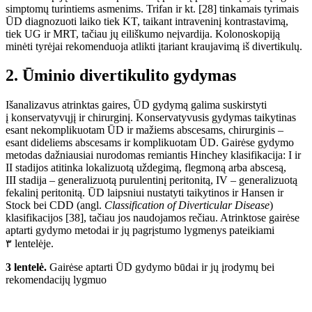
simptom
ų turintiems asmenims.
Trifan ir kt. [28] tinkamais tyrimais
ŪD diagnozuoti laiko tiek KT, taikant intraveninį kontrastavimą,
tiek UG ir MRT, tačiau jų eiliškumo neįvardija. Kolonoskopiją
minėti tyrėjai rekomenduoja atlikti įtariant kraujavimą
iš
divertikulų.
2.
Ū
minio divertikulito gydymas
Išanalizavus atrinktas gaires,
ŪD
gydymą galima suskirstyti
į konservatyvųjį ir chirurginį. Konservatyvusis gydymas taikytinas
esant nekomplikuotam
ŪD
ir mažiems abscesams, chirurginis –
esant dideliems abscesams ir komplikuotam
ŪD
. Gairėse gydymo
metodas dažniausiai nurodomas remiantis Hinchey klasifikacija: I ir
II stadijos atitinka lokalizuotą uždegimą, flegmoną arba abscesą,
III
stadija – generalizuotą purulentinį peritonitą, IV
– generalizuotą
fekalinį peritonitą.
Ū
D laipsniui nustatyti taikytinos ir Hansen ir
Stock bei CDD (angl.
Classification of Diverticular Disease
)
klasifikacijos [38], tačiau jos naudojamos rečiau. Atrinktose gairėse
aptarti gydymo metodai ir
jų pagrįstumo lygmenys pateikiami
٣
lentelėje.
3 lentelė.
Gairėse aptarti
ŪD
gydymo būdai ir
jų įrodymų bei
rekomendacijų lygmuo