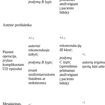
įrodymų B
lygis
atsižvelgiant
į paciento
būklę)
Antrinė profilaktika
+/–;
+/–;
rekomendacijų
autoriai
III
klasė;
rekomenduoja
Planinė
taikyti;
+;
operacija,
įrodymų
įvykus
C
lygis;
įrodymų B
lygis;
autorių teigimu
komplikuotam
(sprendimas
turėtų būti atl
ŪD epizodui
(esant
priimamas
susiformavusioms
atsižvelgiant
fistulėms ar
į paciento
striktūroms)
būklę)
–;
Mesalazinas,
–;