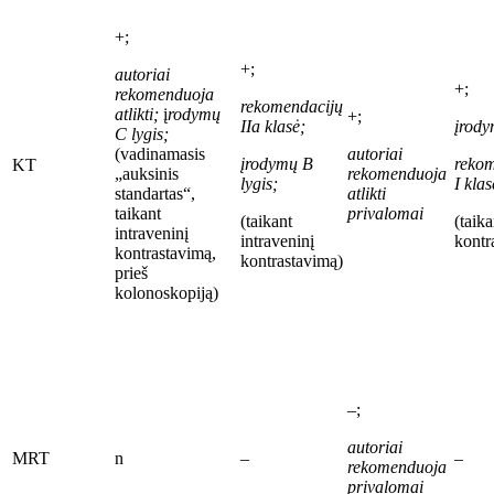
+;
+;
autoriai
+;
rekomenduoja
rekomendacijų
atlikti;
į
rodymų
+;
IIa klasė;
įrody
C
lygis;
(vadinamasis
autoriai
įrodymų B
rekom
KT
„auksinis
rekomenduoja
lygis;
I
klas
standartas“,
atlikti
taikant
privalomai
(taikant
(taika
intraveninį
intraveninį
kontr
kontrastavimą,
kontrastavimą)
prieš
kolonoskopiją)
–;
autoriai
MRT
n
–
–
rekomenduoja
privalomai