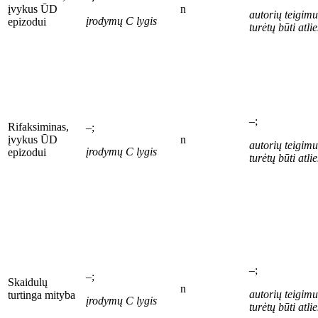
įvykus ŪD
n
autori
ų
teigimu
įrodymų C
lygis
epizodui
turėtų būti atl
–;
Rifaksiminas,
–;
įvykus
ŪD
n
autori
ų
teigimu
įrodymų C
lygis
epizod
ui
turėtų būti atl
–;
–;
Skaidul
ų
n
autori
ų
teigimu
turtinga mityba
įrodymų C
lygis
turėtų būti atl