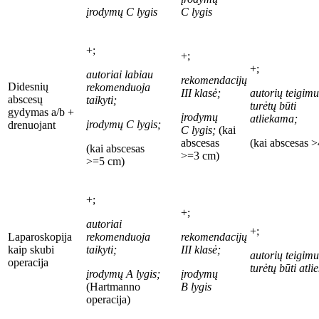
įrodymų C
lygis
C
lygis
+;
+;
+;
autoriai labiau
rekomendacijų
Didesnių
rekomenduoja
III
klasė;
autori
ų
teigimu
abscesų
taikyti;
turėtų būti
gydymas a/b +
įrodymų
atliekama;
įrodymų C
lygis;
drenuojant
C
lygis;
(kai
abscesas
(kai abscesas >
(kai abscesas
>=3
cm)
>=5
cm)
+;
+;
autoriai
+;
Laparoskopija
rekomenduoja
rekomendacijų
kaip skubi
taikyti;
III
klasė;
autori
ų
teigimu
operacija
turėtų būti atl
įrodymų A
lygis;
įrodymų
(Hartmanno
B
lygis
operacija)