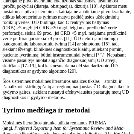
kairiajame pilvo kvadrante lokalizuotas skausmas, tuštinimosi
įpročių pokyčiai (diarėja, obstipacija), dizurija [10]. Apžiūros metu
nustatomas pilvo įsitempimas kairiajame apatiniame pilvo kvadrante,
atlikus laboratorinius tyrimus matyti padidėjusios
uždegiminių
rodiklių vertės
:
ŪD būdinga, kad
C
reaktyvinis baltymas
(CRB)
>5
mg/l; jei CRB
>20
mg/l, teigiama predikcinė vertė
perforacijai siekia 69
proc.; jei CRB <5
mg/l, neigiama predikcinė
vertė perforacijai siekia 79
proc. [11].
ŪD
neturi jam būdingų
patognominių laboratorinių tyrimų [14] ar simptomų [15], tad,
siekiant išvengti klinikinės diagnostikos klaidų, atliekant pirmin
į
paciento įvertinim
ą
,
būtini instrumentiniai tyrimai [١٦]
. Nepaisant
visame pasaulyje nuolat augančio diagnozuojamų
ŪD
atvejų
skaičiaus [17–19], kol kas nesutariama dėl standartizuoto
ŪD
diagnostikos ar gydymo algoritmo [20].
Š
ios sisteminės mokslinės literat
ūros analizės
tikslas – atrinkti ir
išanalizuoti skirtingų šalių ar regionų naujausias
ŪD
diagnostikos ir
gydymo gaires, siekiant nustatyti efektyviausius pastarųjų metų
ŪD
diagnostikos ir gydymo metodus.
Tyrimo medžiaga ir metodai
Mokslinės literatūros atranka atlikta remiantis PRISMA
(angl.
Preferred Reporting Item for Systematic Review and Meta-
Analyses
) literatūros apžvalgos reikalavimų kriterijais [21].
PubMed