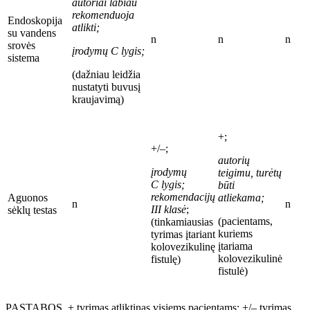
autoriai labiau
rekomenduoja
Endoskopija
atlikti;
su vandens
n
n
n
srovės
įrodymų C
lygis;
sistema
(dažniau leidžia
nustatyti
buvus
į
kraujavim
ą
)
+;
+/–;
autorių
įrodymų
teigimu, turėtų
C
lygis;
būti
rekomendacijų
Aguonos
atliekama;
n
n
III klasė
;
sėklų testas
(pacientams,
(tinkamiausias
kuriems
tyrimas įtariant
įtariama
kolovezikulinę
kolovezikulinė
fistulę)
fistulė)
PAST
ABOS. +
tyrimas atliktinas visiems pacientams; +/– tyrimas