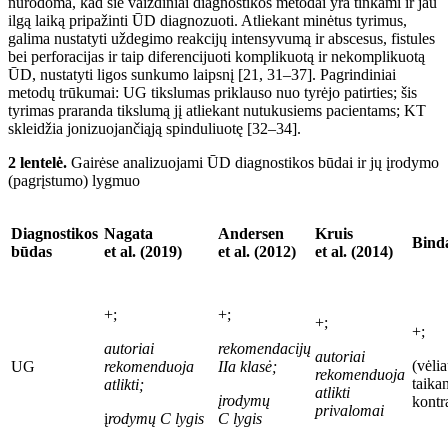
nurodoma, kad šie vaizdiniai diagnostikos metodai yra tinkami ir jau
ilgą laiką pripažinti
ŪD
diagnozuoti. Atliekant minėtus tyrimus,
galima nustatyti uždegimo reakcijų intensyvumą ir abscesus, fistules
bei perforacijas ir taip diferencijuoti komplikuotą ir nekomplikuot
ą
ŪD
, nustatyti ligos sunkumo laipsnį [21, 31–37]. Pagrindiniai
metodų trūkumai: UG tikslumas priklauso nuo tyrėjo patirties; šis
tyrimas praranda tikslumą
jį atliekant
nutukusiems pacientams; KT
skleidžia jonizuojanči
ąją
spinduliuotę [32–34].
2 lentelė.
Gairėse anal
izuojami
ŪD
diagnostikos būdai ir
jų įrodymo
(pagrįstumo) lygmuo
Diagnostikos
Nagata
Andersen
Kruis
Binda
būdas
et al. (2019)
et
al. (2012)
et al. (2014)
+;
+;
+;
+;
autoriai
rekomendacijų
autoriai
(vėli
UG
rekomenduoja
IIa
klasė;
rekomenduoja
taikan
atlikti;
atlikti
įrodymų
kontr
privalomai
į
rodymų C lygis
C
lygis