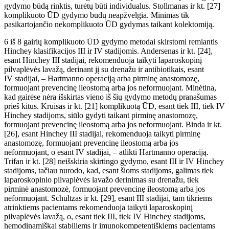
gydymo būdą rinktis, turėtų būti individualus. Stollmanas ir kt. [27]
komplikuoto
Ū
D gydymo būdų neapžvelgia. Minimas tik
pasikartojančio nekomplikuoto
ŪD
gydymas taikant kolektomiją.
6
iš
8 gairių komplikuoto
ŪD
gydymo metodai skirstomi remiantis
Hinchey klasifikacijos III ir IV stadijomis. Andersenas ir kt. [24],
esant Hinchey
III stadijai, rekomenduoja taikyti laparoskopinį
pilvaplėvės lavaž
ą
, derinant jį su drenažu ir antibiotikais, esant
IV
stadijai,
–
Hartmanno operaciją arba pirminę anastomozę,
formuojant prevencin
ę
ileostom
ą
arba jos neformuojant. Minėtina,
kad gairėse n
ėra
išskirtas vieno iš šių gydymo metodų pranašumas
prieš kitus. Kruisas ir kt. [21] komplikuotą
ŪD
, esant tiek III, tiek IV
Hinchey stadijoms, siūlo gydyti taikant pirminę anastomozę,
formuojant prevencin
ę
ileostom
ą
arba jos neformuojant. Binda ir kt.
[26], esant Hinchey III stadijai, rekomenduoja taikyti pirminę
anastomozę, formuojant prevencin
ę
ileostom
ą
arba jos
neformuojant, o esant IV
stadijai, – atlikti Hartmanno operaciją.
Trifan ir kt. [28] neišskiria skirtingo gydymo, esant III ir IV Hinchey
stadijoms, tačiau nurodo, kad, esant šioms stadijoms, galimas tiek
laparoskopinio pilvaplėvės lavažo derinimas su drenažu, tiek
pirmin
ė
anastomoz
ė
, formuojant prevencin
ę
ileostom
ą
arba jos
neformuojant. Schultzas ir kt. [29], esant III stadijai, tam tikriems
atrinktiems pacientams rekomenduoja taikyti laparoskopinį
pilvaplėvės lavažą, o, esant tiek III, tiek IV
Hinchey stadijoms,
hemodinamiškai stabiliems ir imunokompetentiškiems pacientams