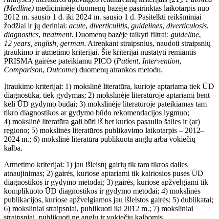
(Medline)
medicininėje duomenų bazėje pasirinktas laikotarpis nuo
2012
m. sausio 1
d. iki 2024
m. sausio 1
d. Pasitelkti reikšminiai
žodžiai ir jų
deriniai:
acute
,
diverticulitis
,
guidelines
,
diverticulosis
,
diagnostics
,
treatment
. Duomenų bazėje taikyti filtrai:
guideline
,
12
years, english, german
. Atrenkant straipsnius, naudoti straipsnių
įtraukimo ir atmetimo kriterijai.
Šie
kriterijai nustatyti remiantis
PRISMA gairėse pateikiamu PICO (
Patient
,
Intervention
,
Comparison
,
Outcome
) duomenų atrankos metodu.
Įtraukimo kriterijai:
1) mokslinė literatūra, kurioje aptariama tiek
ŪD
diagnostika, tiek gydymas; 2) mokslinėje literatūroje aptariami bent
keli
ŪD
gydymo būdai; 3) mokslinėje literatūroje pateikiamas tam
tikro diagnostikos ar gydymo būdo rekomendacijos lygmuo;
4) mokslinė literatūra gali būti iš bet kurios pasaulio šalies ir (ar)
regiono; 5)
mokslinės literatūros publikavimo laikotarpis – 2012–
2024
m.; 6) mokslinė literatūra publikuota anglų arba vokiečių
kalba.
Atmetimo kriterijai: 1) jau išleistų gairių tik tam tikros dalies
atnaujinimas; 2) gairės, kuriose aptariami tik kairiosios pusės
ŪD
diagnostikos ir gydymo metodai; 3) gairės, kuriose apžvelgiami tik
komplikuoto
ŪD
diagnostikos ir gydymo metodai; 4) mokslinės
publikacijos, kuriose apžvelgiamos jau išleistos gair
ė
s; 5) dublikatai;
6) moksliniai straipsniai, publikuoti iki 2012
m.; 7) moksliniai
straipsniai, publikuoti ne anglų ir vokiečių kalbomis.