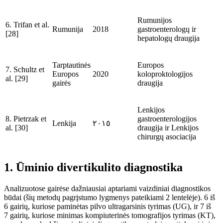
Rumunijos
6.
Trifan et al.
Rumunija
2018
gastroenterologų ir
[28]
hepatologų draugija
Tarptautinės
Europos
7.
Schultz et
Europos
2020
koloproktologijos
al. [29]
gairės
draugija
Lenkijos
8.
Pietrzak et
gastroenterologijos
Lenkija
٢٠١٥
al. [30]
draugija ir Lenkijos
chirurgų asociacija
1. Ūminio divertikulito diagnostika
Analizuotose gairėse dažniausiai aptariami vaizdiniai diagnostikos
būdai (
šių metodų pagrįstumo
lygmenys pateikiami 2
lentelėje). 6
iš
6 gairių, kuriose paminėtas pilvo ultragarsinis tyrimas (UG), ir 7
iš
7
gairių, kuriose minimas kompiuterinės tomografijos tyrimas (KT),