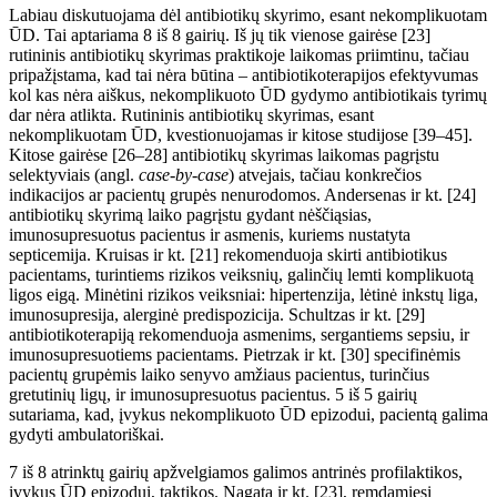
Labiau diskutuojama dėl antibiotikų skyrimo, esant nekomplikuotam
ŪD. Tai aptariama 8
iš
8 gairių. I
š jų tik
vienose gair
ėse
[23]
rutininis antibiotikų skyrimas praktikoje laikomas priimtinu, tačiau
pripažįstama, kad tai nėra būtina – antibiotikoterapijos efektyvumas
kol kas nėra aiškus, nekomplikuoto
ŪD
gydymo antibiotikais tyrimų
dar n
ėra
atlikta. Rutininis antibiotikų skyrimas, esant
nekomplikuotam
ŪD
, kvestionuojamas ir kitose studijose [39–45].
Kitose gairėse [26–28] antibiotikų skyrimas laikomas pagrįstu
selektyviais (angl.
case-by-case
) atvejais, tačiau konkrečios
indikacijos ar pacientų grup
ės
nenurodomos. Andersenas ir kt. [24]
antibiotikų skyrimą laiko pagrįstu gydant nėščiąsias,
imunosupresuotus pacientus ir asmenis, kuriems nustatyta
septicemija. Kruisas ir kt. [21] rekomenduoja skirti antibiotikus
pacientams, turintiems rizikos veiksnių, galinčių lemti komplikuotą
ligos eigą. Minėtini rizikos veiksniai: hipertenzija, lėtinė inkstų liga,
imunosupresija, alerginė predispozicija. Schultzas ir kt. [29]
antibiotikoterapiją rekomenduoja asmenims, sergantiems sepsiu, ir
imunosupresuotiems pacientams. Pietrzak ir kt. [30] specifinėmis
pacientų grupėmis laiko senyvo amžiaus pacientus, turinčius
gretutinių lig
ų, ir
imunosupresuotus pacientus. 5
iš
5
gairių
sutariama, kad, įvykus nekomplikuoto ŪD epizodui, pacientą galima
gydyti ambulatoriškai.
7
iš
8 atrinktų gairių apžvelgiamos galimos antrinės profilaktikos,
įvykus
ŪD
epizodui, taktikos. Nagata ir kt. [23], remdamiesi