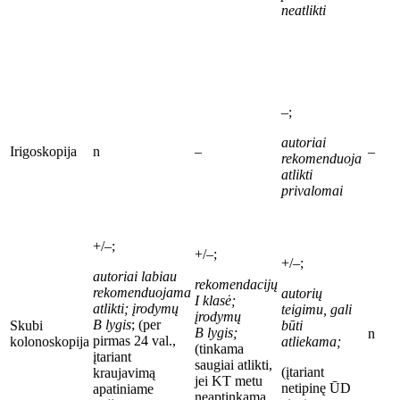
neatlikti
–;
autoriai
Irigoskopija
n
–
–
rekomenduoja
atlikti
privalomai
+/–;
+/–;
+/–;
autoriai labiau
rekomendacijų
rekomenduojama
autorių
I
klasė;
atlikti;
įrodymų
teigimu, gali
įrodymų
B
lygis
; (per
Skubi
būti
B
lygis;
n
pirmas 24 val.,
kolonoskopija
atliekama;
(tinkama
įtariant
saugiai atlikti,
(
įtariant
kraujavimą
jei KT metu
netipinę ŪD
apatiniame
neaptinkama