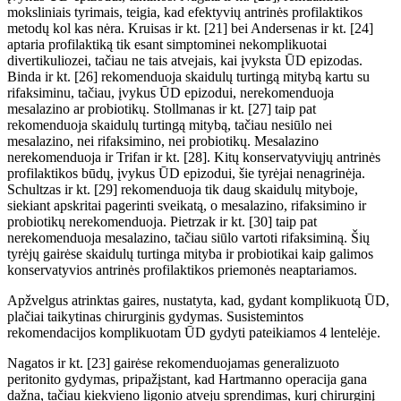
moksliniais tyrimais, teigia, kad efektyvių antrinės profilaktikos
metodų kol kas nėra. Kruisas ir kt. [21] bei Andersenas ir kt. [24]
aptaria profilaktiką tik esant simptominei nekomplikuotai
divertikuliozei, tačiau ne tais atvejais, kai
įvyksta ŪD
epizodas.
Binda ir kt. [26] rekomenduoja skaidul
ų
turtingą mitybą kartu su
rifaksiminu, tačiau, įvykus
ŪD epizod
ui, nerekomenduoja
mesalazino ar probiotikų. Stollmanas ir kt. [27] taip pat
rekomenduoja skaidul
ų
turtingą mitybą, tačiau nesiūlo nei
mesalazino, nei rifaksimino, nei probiotikų. Mesalazino
nerekomenduoja ir Trifan ir kt. [28]. Kitų konservatyviųjų antrinės
profilaktikos būdų, įvykus
ŪD
epizodui, šie tyrėjai nenagrinėja.
Schultzas ir kt. [29] rekomenduoja tik daug skaidulų mityboje,
siekiant apskritai pagerinti sveikatą, o mesalazino, rifaksimino ir
probiotikų nerekomenduoja. Pietrzak ir kt. [30] taip pat
nerekomenduoja mesalazino, tačiau siūlo vartoti rifaksiminą.
Š
ių
tyrėj
ų gairėse
skaidul
ų
turtinga mityba ir probiotikai kaip galimos
konservatyvios antrinės profilaktikos priemonės neaptariamos.
Apžvelgus atrinktas gaires, nustatyta, kad, gydant komplikuot
ą
ŪD,
plačiai taikytinas
chirurginis gydymas. Susistemintos
rekomendacijos komplikuotam
ŪD
gydyti pateikiamos 4
lentelėje.
Nagatos ir kt. [23] gairėse rekomenduojamas generalizuoto
peritonito gydymas, pripažįstant, kad Hart­manno operacija gana
dažna, tačiau kiekvieno ligonio atveju sprendimas, kurį chirurginį