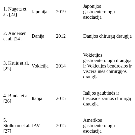
Japonijos
1.
Nagata et
Japonija
2019
gastroenterologų
al. [23]
asociacija
2.
Andersen
Danija
2012
Danijos chirurgų draugija
et al. [24]
Vokietijos
gastroenterologų draugija
3.
Kruis
et al.
Vokietija
2014
ir Vokietijos bendrosios ir
[25]
visceralinės chirurgijos
draugija
Italijos gaubtinės ir
4.
Binda
et al.
Italija
2015
tiesiosios
ž
arnos chirurgų
[26]
draugija
5.
Amerikos
Stollman
et al.
JAV
2015
gastroenterologų
[27]
asociacija