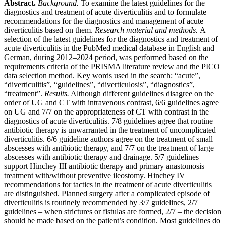
Abstract.
Background.
To examine the latest guidelines for the
diagnostics and treatment of acute diverticulitis and to formulate
recommendations for the diagnostics and management of acute
diverticulitis based on them.
Research material and methods.
A
selection of the latest guidelines for the diagnostics and treatment of
acute diverticulitis in the PubMed medical database in English and
German, during 2012–2024 period, was performed based on the
requirements criteria of the PRISMA literature review and the PICO
data selection me­thod. Key words used in the search: “acute”,
“diverticulitis”, “guidelines”, “diverticulosis”, “diagnostics”,
“treatment”.
Results.
Although different guidelines disagree on the
order of UG and CT with intravenous contrast, 6/6 guidelines agree
on UG and 7/7 on the appropriateness of CT with contrast in the
diagnostics of acute diverticulitis. 7/8 guidelines agree that routine
antibiotic therapy is unwarranted in the treatment of uncomplicated
diverticulitis. 6/6 guideline authors agree on the treatment of small
abscesses with antibiotic therapy, and 7/7 on the treatment of large
abscesses with antibiotic therapy and drainage. 5/7 guidelines
support Hinchey
III antibiotic therapy and primary anastomosis
treatment with/without preventive ileostomy. Hinchey
IV
recommendations for tactics in the treatment of acute diverticulitis
are distinguished. Planned surgery after a complicated episode of
diverticulitis is routinely recommended by 3/7 guidelines, 2/7
guidelines – when strictures or fistulas are formed, 2/7
–
the decision
should be made based on the patient’s condition. Most guidelines do