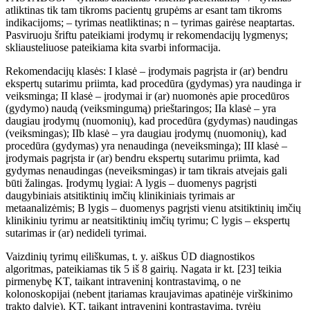
atliktinas tik tam tikroms pacientų grupėms ar esant tam tikroms
indikacijoms; – tyrimas neatliktinas; n – tyrimas gairėse neaptartas.
Pasviruoju šriftu pateikiami įrodymų ir rekomendacijų lygmenys;
skliausteliuose pateikiama kita svarbi informacija.
Rekomendacijų klasės: I klasė – įrodymais pagrįsta ir (ar) bendru
ekspertų sutarimu priimta, kad procedūra (gydymas) yra naudinga ir
veiksminga; II klasė – įrodymai ir (ar) nuomonės apie procedūros
(gydymo) naudą (veiksmingumą) prieštaringos; IIa klasė – yra
daugiau įrodymų (nuomonių), kad procedūra (gydymas) naudingas
(veiksmingas); IIb klasė – yra daugiau įrodymų (nuomonių), kad
procedūra (gydymas) yra nenaudinga (neveiksminga); III
klasė –
įrodymais pagrįsta ir (ar) bendru ekspertų sutarimu priimta, kad
gydymas nenaudingas (neveiksmingas) ir tam tikrais atvejais gali
būti žalingas. Įrodymų lygiai: A lygis – duomenys pagrįsti
daugybiniais atsitiktinių imčių klinikiniais tyrimais ar
metaanalizėmis; B lygis – duomenys pagrįsti vienu atsitiktinių imčių
klinikiniu tyrimu ar neatsitiktinių imčių tyrimu; C lygis – ekspertų
sutarimas ir (ar) nedideli tyrimai.
Vaizdinių tyrimų eiliškumas, t.
y. aiškus
ŪD
diagnostikos
algoritmas, pateikiamas tik 5
iš
8 gairių. Nagata ir kt. [23] teikia
pirmenybę KT, taikant intraveninį kontrastavimą, o ne
kolonoskopijai (nebent įtariamas kraujavimas apatinėje virškinimo
trakto dalyje). KT, taikant intraveninį kontrastavimą, tyrėjų