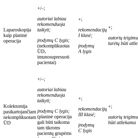
+/–;
autoriai labiau
+;
rekomenduoja
+;
Laparoskopija
taikyti;
rekomendacijų
kaip planinė
I
klasė;
autori
ų
teigimu
įrodymų C
lygis;
operacija
turėtų būti atl
(nekomplikuotas
įrodymų
ŪD,
A
lygis
imunosupresuoti
pacientai)
+/–;
autoriai labiau
rekomenduoja
+;
taikyti;
Kolektomija
+;
rekomendacijų
įrodymų C
lygis;
pasikartojančiam
III
klasė;
(planinė operacija
autori
ų
teigimu
nekomplikuotam
gali būti taikoma
būti atliekama
ŪD
įrodymų
tam tik­roms
C
lygis
pacientų grupėms