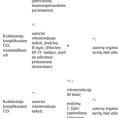
(pavyzdžiui,
imunosupresuotiems
pacientams))
+;
autoriai
Kolektomija
rekomenduoja
+;
komplikuotam
taikyti;
įrodymų
ŪD,
n
B
lygis;
(Hinchey
autori
ų
teigimu
rezistentiškam
III–IV stadijos, prieš
turėtų būti atl
a/b
tai taikytinas
perkutaninis
drenavimas)
+/–;
rekomendacijų
+;
III
klasė;
+;
Kolektomija
autoriai
įrodymų
komplikuotam
rekomenduoja
C
lygis;
autori
ų
teigimu
ŪD
taikyti;
(sprendimas
turėtų būti atl
priimamas