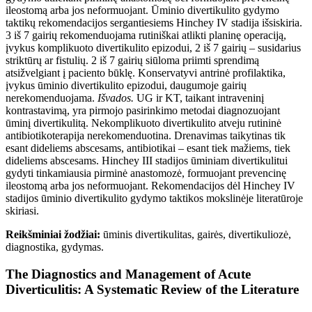
ileostomą arba jos neformuojant. Ūminio divertikulito gydymo
taktikų rekomendacijos sergantiesiems Hinchey IV stadija
išsiskiria.
3 iš 7 gairių rekomenduojama rutiniškai atlikti planinę operaciją,
įvykus komplikuoto divertikulito epizodui, 2 iš 7 gairių – susidarius
striktūrų ar fistulių. 2 iš 7 gairių siūloma priimti sprendimą
atsižvelgiant į paciento būklę. Konservatyvi antrinė profilaktika,
įvykus ūminio divertikulito epizodui, daugumoje gairių
nerekomenduojama.
Išvados.
UG ir KT, taikant intraveninį
kontrastavimą, yra pirmojo pasirinkimo metodai diagnozuojant
ūminį divertikulitą. Nekomplikuoto divertikulito atveju rutininė
antibiotikoterapija nerekomenduotina. Drenavimas taikytinas tik
esant dideliems abscesams, antibiotikai – esant tiek mažiems, tiek
dideliems abscesams. Hinchey III stadijos ūminiam divertikulitui
gydyti tinkamiausia pirminė anastomozė, formuojant prevencinę
ileostomą arba jos neformuojant. Rekomendacijos dėl Hinchey IV
stadijos ūminio divertikulito gydymo taktikos mokslinėje literatūroje
skiriasi.
Reikšminiai žodžiai:
ūminis divertikulitas, gairės, divertikuliozė,
diagnostika, gydymas.
The Diagnostics and Management of Acute
Diverticulitis: A Systematic Review of the Literature