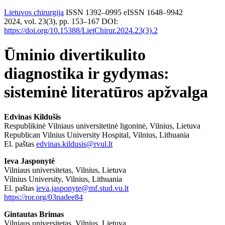
Lietuvos chirurgija
ISSN 1392–0995
eISSN 1648–9942
2024, vol. 23(3), pp. 153–167 DOI:
https://doi.org/10.15388/LietChirur.2024.23(3).2
Ūminio
divertikulito
diagnostika ir gydymas:
sisteminė literatūros apžvalga
Edvinas Kildušis
Respublikinė Vilniaus universitetinė ligoninė, Vilnius, Lietuva
Republican Vilnius University Hospital, Vilnius, Lithuania
El.
paštas
edvinas.kildusis@rvul.lt
Ieva Jasponytė
Vilniaus universitetas, Vilnius, Lietuva
Vilnius University, Vilnius, Lithuania
El.
paštas
ieva.jasponyte@mf.stud.vu.lt
https://ror.org/03nadee84
Gintautas Brimas
Vilniaus universitetas, Vilnius, Lietuva