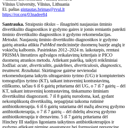
Vilnius University, Vilnius, Lithuania
El.
paštas
gintautas.brimas@rvul.lt
https://ror.org/03nadee84
Santrauka.
Straipsnio
tikslas
– išnagrinėti naujausias ūminio
divertikulito diagnostikos ir gydymo gaires ir jomis remiantis pateikti
ūminio divertikulito diagnostikos ir gydymo rekomendacijas.
Metodai.
Naujausių ūminio divertikulito diagnostikos ir gydymo
gairių atranka atlikta
PubMed
medicininėje duomenų bazėje anglų ir
vokiečių kalbomis. Pasirinktas 2012–2024
m. laikotarpis, remtasi
PRISMA literatūros apžvalgos reikalavimų kriterijais ir PICO
duomenų atrankos metodu. Atliekant paiešką, taikyti reikšminiai
žodžiai:
acute
,
diverticulitis
,
guidelines
,
diverticulosis
,
diagnostics
,
treatment
.
Rezultatai.
Skirtingose gairėse nevienodai
rekomenduojama laikytis ultragarsinio tyrimo (UG) ir kompiuterinės
tomografijos tyrimo (KT), taikant intraveninį kontrastavimą,
eiliškumo, tačiau 6 iš 6 gairių pritariama dėl UG, o 7 iš 7 gairių – dėl
KT, taikant intraveninį kontrastavimą, tinkamumo ūminiam
divertikulitui diagnozuoti. 7 iš 8 gairių nurodoma, kad, gydant
nekomplikuotą divertikulitą, nepagrįstai taikoma rutininė
antibiotikoterapija. 6 iš 6 gairių sutariama dėl mažų abscesų gydymo
antibiotikoterapija, o 7 iš
7 gairių – dėl didelių abscesų gydymo
antibiotikoterapija ir drenavimu. 5 iš 7 gairių pritariama dėl
Hinchey III stadijos ligoniams taikytinos antibiotikoterapijos ir
gydymo atliekant pirminę anastomozę bei formuojant prevencinę