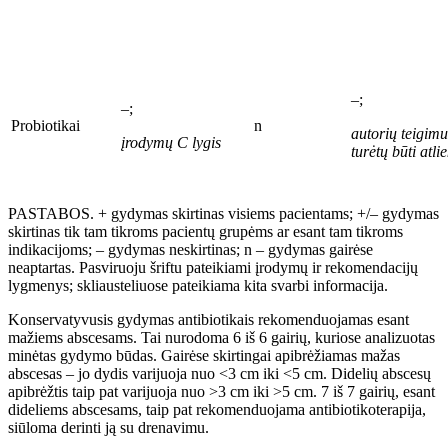
–;
–;
Probiotikai
n
autori
ų
teigimu
įrodymų C
lygis
turėtų būti atl
PASTABOS. + gydymas skirtinas visiems pacientams; +/– gydymas
skirtinas tik tam tikroms pacientų grupėms ar esant tam tikroms
indikacijoms; – gydymas neskirtinas; n
– gydymas gairėse
neaptartas. Pasviruoju šriftu pateikiami įrodymų ir rekomendacijų
lygmenys; skliausteliuose pateikiama kita svarbi informacija.
Konservatyvusis gydymas antibiotikais rekomenduojamas esant
mažiems abscesams. Tai nurodoma 6
iš
6 gairių, kuriose analizuotas
minėtas gydymo būdas. Gairėse skirtingai apibrėžiamas mažas
abscesas – jo dydis varijuoja nuo <3
cm iki <5
cm. Didelių abscesų
apibrėžtis taip pat varijuoja nuo >3
cm iki >5
cm. 7
iš
7
gairių, esant
dideliems abscesams, taip pat rekomenduojama antibiotikoterapija,
siūloma derinti ją su drenavimu.