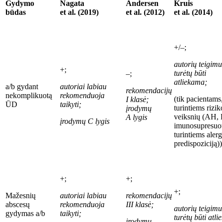
Gydymo
Nagata
Andersen
Kruis
būdas
et al. (2019)
et al. (2012)
et al. (2014)
+/–;
autori
ų
teigimu
+;
turėtų būti
–;
atliekama;
a/b gydant
autoriai labiau
rekomendacijų
nekomplikuotą
rekomenduoja
(tik pacientams
I
klasė;
ŪD
taikyti;
turintiems rizik
įrodymų
veiksni
ų
(AH, 
A
lygis
įrodymų C
lygis
imunosupresuo
turintiems aler
predispoziciją))
+;
+;
+;
Mažesnių
autoriai labiau
rekomendacijų
abscesų
rekomenduoja
III
klasė;
autori
ų
teigimu
gydymas a/b
taikyti;
turėtų būti atl
įrodymų