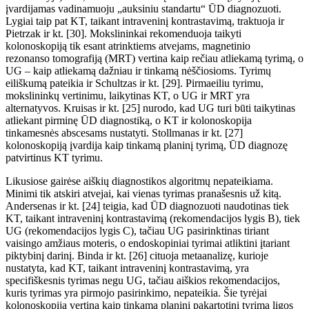
įvardijamas vadinamuoju „auksiniu standartu“
ŪD
diagnozuoti.
Lygiai taip pat KT, taikant intraveninį kontrastavimą, traktuoja ir
Pietrzak ir kt. [30]. Mokslininkai rekomenduoja taikyti
kolonoskopiją tik esant atrinktiems atvejams, magnetinio
rezonanso tomografij
ą (
MRT) vertina kaip rečiau atliekamą tyrimą, o
UG – kaip atliekamą dažniau ir tinkamą nėščiosioms. Tyrimų
eiliškumą pateikia ir Schultzas ir kt. [29]. Pirmaeiliu tyrimu,
mokslininkų vertinimu, laikytinas KT, o
UG ir MRT yra
alternatyvos. Kruisas ir kt. [25] nurodo, kad UG turi būti taikytinas
atliekant pirmin
ę
ŪD
diagnostik
ą
, o KT ir kolonoskopija
tinkamesnės abscesams nustatyti. Stollmanas ir kt. [27]
kolonoskopiją įvardija kaip tinkamą planinį tyrimą,
ŪD
diagnoz
ę
patvirtinus
KT tyrimu.
Likusiose gairėse aiškių diagnostikos algoritm
ų
nepateikiama.
Minimi tik atskiri atvejai, kai vienas tyrimas pranašesnis už kitą.
Andersenas ir kt. [24] teigia, kad ŪD diagnozuoti naudotinas tiek
KT, taikant intraveninį kontrastavimą (rekomendacijos lygis B), tiek
UG (rekomendacijos lygis C), tačiau UG pasirinktinas tiriant
vaisingo amžiaus moteris, o
endoskopiniai tyrimai atliktini įtariant
piktybin
į
darin
į
. Binda ir kt. [26] cituoja metaanalizę, kurioje
nustatyta, kad KT, taikant intraveninį kontrastavimą, yra
specifiškesnis tyrimas negu UG, tačiau aiškios rekomendacijos,
kuris tyrimas yra pirmojo pasirinkimo, nepateikia. Šie tyrėjai
kolonoskopiją vertina kaip tinkamą planinį pakartotinį tyrimą ligos