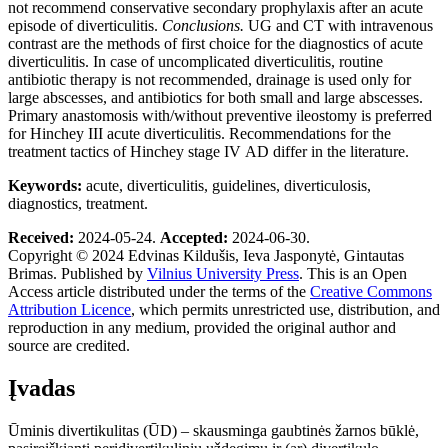
not recommend conservative secondary prophylaxis after an acute
episode of diverticulitis.
Conclusions.
UG and CT with intravenous
contrast are the methods of first choice for the diagnostics of acute
diverticulitis. In case of uncomplicated diverticulitis, routine
antibiotic therapy is not recommended, drainage is used only for
large abscesses, and antibiotics for both small and large abscesses.
Primary anastomosis with/without preventive ileostomy is preferred
for Hinchey
III acute diverticulitis. Recommendations for the
treatment tactics of Hinchey stage IV
AD differ in the literature.
Keywords:
acute, diverticulitis, guidelines, diverticulosis,
diagnostics, treatment.
Received:
2024-05-24.
Accepted:
2024-06-30.
Copyright © 2024
Edvinas Kildušis, Ieva Jasponytė, Gintautas
Brimas.
Published by
Vilnius University Press
. This is an Open
Access article distributed under the terms of the
Creative Commons
Attribution Licence
, which permits unrestricted use, distribution, and
reproduction in any medium, provided the original author and
source are credited.
Įvadas
Ūminis
divertikulitas (
ŪD)
– skausminga gaubtinės žarnos būklė,