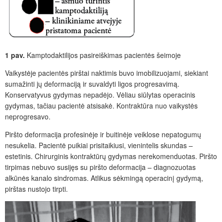
1 pav.
Kamptodaktilijos pasireiškimas pacientės šeimoje
Vaikystėje pacientės pirštai naktimis buvo imobilizuojami, siekiant
sumažinti jų deformaciją ir suvaldyti ligos progresavimą.
Konservatyvus gydymas nepadėjo. Vėliau siūlytas operacinis
gydymas, tačiau pacientė atsisakė. Kontraktūra nuo vaikystės
neprogresavo.
Piršto deformacija profesinėje ir buitinėje veiklose nepatogumų
nesukelia. Pacientė puikiai prisitaikiusi, vienintelis skundas –
estetinis. Chirurginis kontraktūrų gydymas nerekomenduotas. Piršto
tirpimas nebuvo susijęs su piršto deformacija – diagnozuotas
alkūnės kanalo sindromas. Atlikus sėkmingą operacinį gydymą,
pirštas nustojo tirpti.