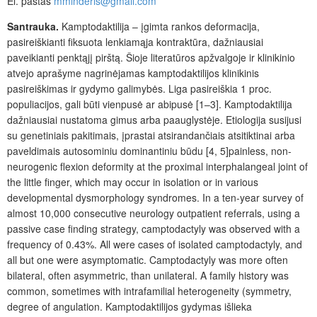
El. paštas
mminderis@gmail.com
Santrauka.
Kamptodaktilija – įgimta rankos deformacija,
pasireiškianti fiksuota lenkiamąja kontraktūra, dažniausiai
paveikianti penktąjį pirštą. Šioje literatūros apžvalgoje ir klinikinio
atvejo aprašyme nagrinėjamas kamptodaktilijos klinikinis
pasireiškimas ir gydymo galimybės. Liga pasireiškia 1 proc.
populiacijos, gali būti vienpusė ar abipusė [1–3]. Kamptodaktilija
dažniausiai nustatoma gimus arba paauglystėje. Etiologija susijusi
su genetiniais pakitimais, į
prastai atsirandančiais atsitiktinai arba
paveldimais autosominiu dominantiniu būdu [4, 5]painless, non-
neurogenic ﬂexion deformity at the proximal interphalangeal joint of
the little ﬁnger, which may occur in isolation or in various
developmental dysmorphology syndromes. In a ten-year survey of
almost 10,000 consecutive neurology outpatient referrals, using a
passive case ﬁnding strategy, camptodactyly was observed with a
frequency of 0.43%. All were cases of isolated camptodactyly, and
all but one were asymptomatic. Camptodactyly was more often
bilateral, often asymmetric, than unilateral. A family history was
common, sometimes with intrafamilial heterogeneity (symmetry,
degree of angulation. Kamptodaktilijos gydymas išlieka