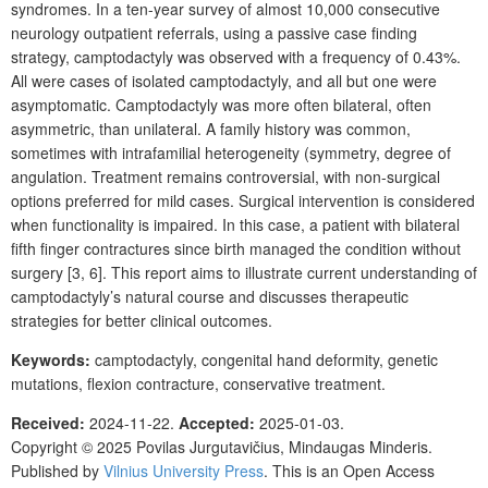
syndromes. In a ten-year survey of almost 10,000 consecutive
neurology outpatient referrals, using a passive case ﬁnding
strategy, camptodactyly was observed with a frequency of 0.43%.
All were cases of isolated camptodactyly, and all but one were
asymptomatic. Camptodactyly was more often bilateral, often
asymmetric, than unilateral. A family history was common,
sometimes with intrafamilial heterogeneity (symmetry, degree of
angulation. Treatment remains controversial, with non-surgical
options preferred for mild cases. Surgical intervention is considered
when functionality is impaired. In this case, a patient with bilateral
fifth finger contractures since birth managed the condition without
surgery [3, 6]. This report aims to illustrate current understanding of
camptodactyly’s natural course and discusses therapeutic
strategies for better clinical outcomes.
Keywords:
camptodactyly, congenital hand deformity, genetic
mutations, flexion contracture, conservative treatment.
Received:
2024-11-22.
Accepted:
2025-01-03.
Copyright © 2025
Povilas Jurgutavičius, Mindaugas Minderis
.
Published by
Vilnius University Press
. This is an Open Access