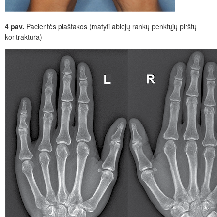
4 pav.
Pacientės plaštakos (matyti abiejų rankų penktųjų pirštų
kontraktūra)