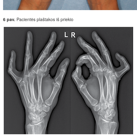
6 pav.
Pacientės plaštakos iš priekio