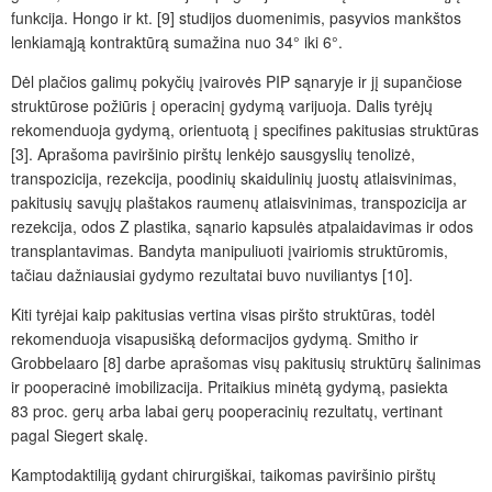
funkcija. Hongo ir kt. [9] studijos duomenimis, pasyvios mankštos
lenkiamąją kontraktūrą sumažina nuo 34° iki 6°.
Dėl plačios galimų pokyčių įvairovės PIP sąnaryje ir jį supančiose
struktūrose požiūris į operacinį gydymą varijuoja. Dalis tyrėjų
rekomenduoja gydymą, orientuotą į specifines pakitusias struktūras
[3]. Aprašoma paviršinio pirštų lenkėjo sausgyslių tenolizė,
transpozicija, rezekcija, poodinių skaidulinių juostų atlaisvinimas,
pakitusių savųjų plaštakos raumenų atlaisvinimas, transpozicija ar
rezekcija, odos Z plastika, sąnario kapsulės atpalaidavimas ir odos
transplantavimas. Bandyta manipuliuoti įvairiomis struktūromis,
tačiau dažniausiai gydymo rezultatai buvo nuviliantys [10].
Kiti tyrėjai kaip pakitusias vertina visas piršto struktūras, todėl
rekomenduoja visapusišką deformacijos gydymą. Smitho ir
Grobbelaaro [8] darbe aprašomas visų pakitusių struktūrų šalinimas
ir pooperacinė imobilizacija. Pritaikius minėtą gydymą, pasiekta
83 proc. gerų arba labai gerų pooperacinių rezultatų, vertinant
pagal Siegert skalę.
Kamptodaktiliją gydant chirurgiškai, taikomas paviršinio pirštų