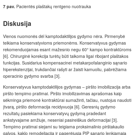
7 pav.
Pacientės plaštakų rentgeno nuotrauka
Diskusija
Vienos nuomonės dėl kamptodaktilijos gydymo nėra. Pirmenybė
teikiama konservatyvioms priemonėms. Konservatyvus gydymas
rekomenduojamas esant mažesnio negu 60° kampo kontraktūroms
[6]. Chirurginė korekcija turėtų būti taikoma ligai ribojant plaštakos
funkcijas. Susidarius kompensacinei metakarpofalanginio sąnario
hiperekstenzijai, trukdančiai rašyti ar žaisti kamuoliu, pabrėžiama
operacinio gydymo svarba [3].
Konservatyvus kamptodaktilijos gydymas – piršto imobilizacija arba
piršto tempimo pratimai. Piršto imobilizavimas aprašomas kaip
sėkminga priemonė kontraktūrai sumažinti, tačiau, nustojus naudoti
įtvarą, piršto deformacija recidyvuoja [6]. Geresnių gydymo
rezultatų pasiekiama konservatyvų gydymą pradedant
ankstyvajame amžiuje, neseniai pasireiškus deformacijai [3].
Tempimo pratimai siejami su teigiama proksimalinio pirštakaulio
galvos, kaklo remodeliacija ir pagerėjusia PIP sąnario lenkiamąją