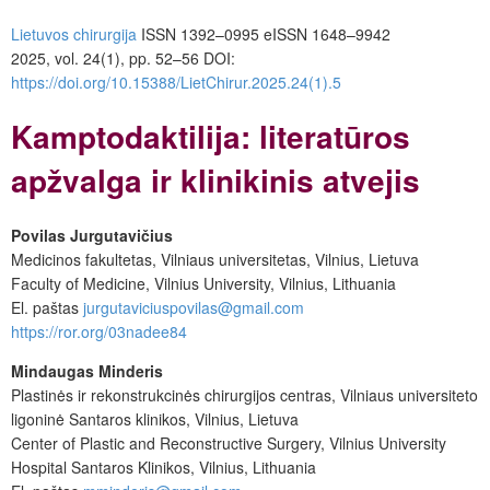
Lietuvos chirurgija
ISSN 1392–0995
eISSN 1648–9942
2025, vol. 24(1), pp. 52–56 DOI:
https://doi.org/10.15388/LietChirur.2025.24(1).5
Kamptodaktilija: literatūros
apžvalga ir klinikinis atvejis
Povilas Jurgutavičius
Medicinos fakultetas, Vilniaus universitetas, Vilnius, Lietuva
Faculty of Medicine, Vilnius University, Vilnius, Lithuania
El. paštas
jurgutaviciuspovilas@gmail.com
https://ror.org/03nadee84
Mindaugas Minderis
Plastinės ir rekonstrukcinės chirurgijos centras, Vilniaus universiteto
ligoninė Santaros klinikos, Vilnius, Lietuva
Center of Plastic and Reconstructive Surgery, Vilnius University
Hospital Santaros Klinikos, Vilnius, Lithuania