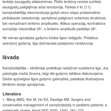
lenkėjo sausgyslių atlaisvinimas. Piršto lenkimą neretai sutrikdo
sausgyslių pailgėjimas arba tenotomija. Parkas ir kt. [11]
kamptodaktiliją rekomenduoja gydyti vieno etapo proksimalinio
pirštakaulio osteotomija, santykinai pailginant voliarines struktūras,
bet nemažinant lenkimo amplitudės. Atlikus operaciją, kontraktūra
sumažėjo vidutiniškai 35°, o lenkimo amplitudė padidėjo 26°.
Nė vienas aprašytas gydymo būdas ligos neišgydo. Pritaikius
operacinį gydymą, liga dažniausiai palaipsniui recidyvuoja.
Išvada
Kamptodaktilija – klinikinėje praktikoje nedažnai nustatoma liga. Jos
patologija mažai žinoma, taigi dėl gydymo taktikos diskutuojama.
Darbe apžvelgtos ligos gydymo galimybės, pateiktas iliustratyvus
klinikinio atvejo aprašymas.
Literatūra
1. Wang AMQ, Kim M, Ho ES, Davidge KM. Surgery and
conservative management of camptodactyly in pediatric patients: a
systematic review. Hand (NY) 2020; 15(6): 761–770.