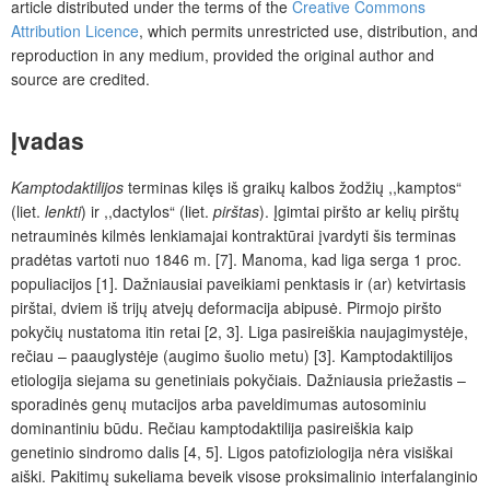
article distributed under the terms of the
Creative Commons
Attribution Licence
, which permits unrestricted use, distribution, and
reproduction in any medium, provided the original author and
source are credited.
Įvadas
Kamptodaktilijos
terminas kilęs iš graikų kalbos žodžių ,,kamptos“
(liet.
lenkti
) ir ,,dactylos“ (liet.
pirštas
). Įgimtai piršto ar kelių pirštų
netrauminės kilmės lenkiamajai kontraktūrai įvardyti šis terminas
pradėtas vartoti nuo 1846 m. [7]. Manoma, kad liga serga 1 proc.
populiacijos [1]. Dažniausiai paveikiami penktasis ir (ar) ketvirtasis
pirštai, dviem iš trijų atvejų deformacija abipusė. Pirmojo piršto
pokyčių nustatoma itin retai [2, 3]. Liga pasireiškia naujagimystėje,
rečiau – paauglystėje (augimo šuolio metu) [3]. Kamptodaktilijos
etiologija siejama su genetiniais pokyčiais. Dažniausia priežastis –
sporadinės genų mutacijos arba paveldimumas autosominiu
dominantiniu būdu. Rečiau kamptodaktilija pasireiškia kaip
genetinio sindromo dalis [4, 5]. Ligos patofiziologija nėra visiškai
aiški. Pakitimų sukeliama beveik visose proksimalinio interfalanginio