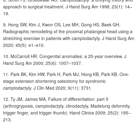
approach to surgical treatment. J Hand Surg Am 1998; 23(1): 14–
19.
9. Hong SW, Kim J, Kwon OS, Lee MH, Gong HS, Baek GH.
Radiographic remodeling of the proximal phalangeal head using a
stretching exercise in patients with camptodactyly. J Hand Surg Am
2020; 45(5): e1–e10.
10. McCarroll HR. Congenital anomalies: a 25-year overview. J
Hand Surg Am 2000; 25(6): 1007–1037.
11. Park BK, Kim HW, Park H, Park MJ, Hong KB, Park KB. One-
stage extension shortening osteotomy for syndromic
camptodactyly. J Clin Med 2020; 9(11): 3731.
12. Ty JM, James MA. Failure of differentiation: part II
(arthrogryposis, camptodactyly, clinodactyly, Madelung deformity,
trigger finger, and trigger thumb). Hand Clinics 2009; 25(2): 195–
213.