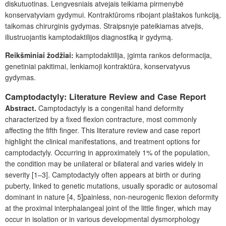
diskutuotinas. Lengvesniais atvejais teikiama pirmenybė
konservatyviam gydymui. Kontraktūroms ribojant plaštakos funkciją,
taikomas chirurginis gydymas. Straipsnyje pateikiamas atvejis,
iliustruojantis kamptodaktilijos diagnostiką ir gydymą.
Reikšminiai žodžiai:
kamptodaktilija, įgimta rankos deformacija,
genetiniai pakitimai, lenkiamoji kontraktūra, konservatyvus
gydymas.
Camptodactyly: Literature Review and Case Report
Abstract.
Camptodactyly is a congenital hand deformity
characterized by a fixed flexion contracture, most commonly
affecting the fifth finger. This literature review and case report
highlight the clinical manifestations, and treatment options for
camptodactyly. Occurring in approximately 1% of the population,
the condition may be unilateral or bilateral and varies widely in
severity [1–3]. Camptodactyly often appears at birth or during
puberty, linked to genetic mutations, usually sporadic or autosomal
dominant in nature [4, 5]painless, non-neurogenic ﬂexion deformity
at the proximal interphalangeal joint of the little ﬁnger, which may
occur in isolation or in various developmental dysmorphology