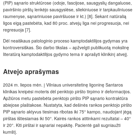
(PIP) sąnario struktūrose (odoje, fascijose, sausgyslių dangaluose,
paviršinio pirštų lenkėjo sausgyslėse, sliekiniuose ir tarpkauliniuose
raumenyse, sąnariniuose paviršiuose ir kt.) [8]. Sekant natūralią
ligos eigą pastebėta, kad 80 proc. atvejų liga nei progresuoja, nei
regresuoja [7].
Dėl neaiškaus patologinio proceso kamptodaktilijos gydymas yra
kontroversiškas. Šio darbo tikslas – apžvelgti publikuotą mokslinę
literatūrą kamptodaktilijos gydymo tema ir aprašyti klinikinį atvejį.
Atvejo aprašymas
2024 m. liepos mėn. į Vilniaus universitetinę ligoninę Santaros
klinikas kreipėsi moteris dėl penktojo piršto tirpimo ir deformacijos.
Apžiūros metu pastebėta penktojo piršto PIP sąnario kontraktūra
abiejose plaštakose. Nustatyta, kad dešinės rankos penktojo piršto
PIP sąnario aktyvus tiesimas ribotas iki 75° kampo, naudojant jėgą
pirštas ištiesiamas iki 50°. Kairės rankos atitinkami rezultatai – 40°
ir 20°. Kiti pirštai ir sąnariai nepakitę. Pacientė gali sugniaužti
kumštį.