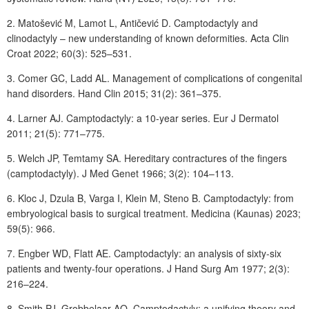
2. Matošević M, Lamot L, Antičević D. Camptodactyly and
clinodactyly – new understanding of known deformities. Acta Clin
Croat 2022; 60(3): 525–531.
3. Comer GC, Ladd AL. Management of complications of congenital
hand disorders. Hand Clin 2015; 31(2): 361–375.
4. Larner AJ. Camptodactyly: a 10-year series. Eur J Dermatol
2011; 21(5): 771–775.
5. Welch JP, Temtamy SA. Hereditary contractures of the fingers
(camptodactyly). J Med Genet 1966; 3(2): 104–113.
6. Kloc J, Dzula B, Varga I, Klein M, Steno B. Camptodactyly: from
embryological basis to surgical treatment. Medicina (Kaunas) 2023;
59(5): 966.
7. Engber WD, Flatt AE. Camptodactyly: an analysis of sixty-six
patients and twenty-four operations. J Hand Surg Am 1977; 2(3):
216–224.
8. Smith PJ, Grobbelaar AO. Camptodactyly: a unifying theory and