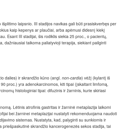
plitimo laipsnio. III stadijos navikas gali būti prasiskverbęs per
okius kaip kepenys ar plaučiai, arba apėmusi didesnį kiekį
Esant III stadijai, šis rodiklis siekia 25 proc., o pacientų,
žniausiai taikoma paliatyvioji terapija, siekiant pailginti
žio dalies) ir skrandžio kūno (angl.
non-cardia
) vėžį (kylantį iš
e 90 proc.) yra adenokarcinomos, kiti tipai (įskaitant limfomą,
omų histologiniai tipai: difuzinis ir žarninis, kurie skiriasi
mą. Lėtinis atrofinis gastritas ir žarninė metaplazija laikomi
trofijai bei žarninei metaplazijai nustatyti rekomenduojama naudoti
javimo sistemas. Nustatyta, kad, palyginti su sunkiomis ir
ra priešpaskutinė skrandžio kancerogenezės sekos stadija, tai