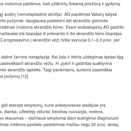
 kitus matomus pakitimus, kad užtikrintų tinkamą priežiūrą ir gydymą.
ąjį audinį (nemetaplastinė atrofija). AG paplitimas Vakarų šalyse
astrito požymiai, daugiausia pastebimi dėl skrandžio gleivinės
praradimas (matoma skrandžio kūne). Esant endoskopinių AG gastrito
žiausiai tris biopsijas iš prievarčio ir dvi skrandžio kūno biopsijas.
AG progresavimo į skrandžio vėžį rizika svyruoja 0,1–0,3 proc. per
dalinė žarninė metaplazija. Kai žala ir lėtinis uždegimas tęsiasi ilgą
i pasireiškianti skrandžio vėžiu.
H. pylori
ir gastritas suaktyvina
inės skrandžio ląstelės. Taigi pacientams, kuriems pasireiškia
jos požymių [12].
ali atsirasti simptomų, kurie ankstyvosiose stadijose yra
a, diarėja, užkietėję viduriai, bendras nuovargis, melena,
pilvo skausmas – dažniausi simptomai šiam susirgimui diagnozuoti
ujavimas melenos pavidalu pastebimas mažiau negu 20 proc. atvejų