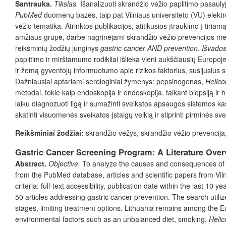
Santrauka.
Tikslas.
Išanalizuoti skrandžio vėžio paplitimo pasaul
PubMed
duomenų bazės, taip pat Vilniaus universiteto (VU) elektro
vėžio tematika. Atrinktos publikacijos, atitikusios įtraukimo į tiria
amžiaus grupė, darbe nagrinėjami skrandžio vėžio prevencijos m
reikšminių žodžių junginys
gastric cancer AND prevention
.
Išvado
paplitimo ir mirštamumo rodikliai išlieka vieni aukščiausių Europoje
ir žemą gyventojų informuotumo apie rizikos faktorius, susijusius su l
Dažniausiai aptariami serologiniai žymenys: pepsinogenas,
Helico
metodai, tokie kaip endoskopija ir endoskopija, taikant biopsiją ir 
laiku diagnozuoti ligą ir sumažinti sveikatos apsaugos sistemos 
skatinti visuomenės sveikatos įstaigų veiklą ir stiprinti pirminės sv
Reikšminiai žodžiai:
skrandžio vėžys, skrandžio vėžio prevencija
Gastric Cancer Screening Program: A Literature Ove
Abstract.
Objective.
To analyze the causes and consequences of gl
from the PubMed database, articles and scientific papers from Vilni
criteria: full-text accessibility, publication date within the last 1
50 articles addressing gastric cancer prevention. The search utili
stages, limiting treatment options. Lithuania remains among the Eu
environmental factors such as an unbalanced diet, smoking,
Helic