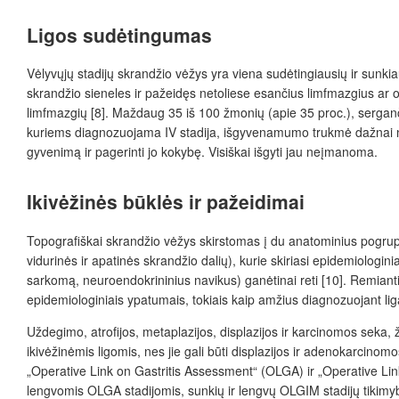
Ligos sudėtingumas
Vėlyvųjų stadijų skrandžio vėžys yra viena sudėtingiausių ir sunkiau
skrandžio sieneles ir pažeidęs netoliese esančius limfmazgius ar o
limfmazgių [8]. Maždaug 35 iš 100 žmonių (apie 35 proc.), sergančių 
kuriems diagnozuojama IV stadija, išgyvenamumo trukmė dažnai nesie
gyvenimą ir pagerinti jo kokybę. Visiškai išgyti jau neįmanoma.
I
kivėžinės būklės ir pažeidimai
Topografiškai skrandžio vėžys skirstomas į du anatominius pogrupi
vidurinės ir apatinės skrandžio dalių), kurie skiriasi epidemiologin
sarkomą, neuroendokrininius navikus) ganėtinai reti [10]. Remiantis L
epidemiologiniais ypatumais, tokiais kaip amžius diagnozuojant ligą, 
Uždegimo, atrofijos, metaplazijos, displazijos ir karcinomos seka,
ikivėžinėmis ligomis, nes jie gali būti displazijos ir adenokarcinom
„Operative Link on Gastritis Assessment“ (OLGA) ir „Operative Lin
lengvomis OLGA stadijomis, sunkių ir lengvų OLGIM stadijų tikimyb