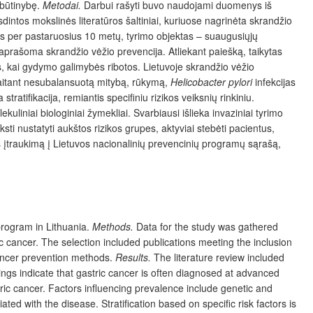
 būtinybę.
Metodai.
Darbui rašyti buvo naudojami duomenys iš
intos mokslinės literatūros šaltiniai, kuriuose nagrinėta skrandžio
uotas per pastaruosius 10 metų, tyrimo objektas – suaugusiųjų
e aprašoma skrandžio vėžio prevencija. Atliekant paiešką, taikytas
 kai gydymo galimybės ribotos. Lietuvoje skrandžio vėžio
įskaitant nesubalansuotą mitybą, rūkymą,
Helicobacter pylori
infekcijas
ratifikacija, remiantis specifiniu rizikos veiksnių rinkiniu.
kuliniai biologiniai žymekliai. Svarbiausi išlieka invaziniai tyrimo
sti nustatyti aukštos rizikos grupes, aktyviai stebėti pacientus,
 įtraukimą į Lietuvos nacionalinių prevencinių programų sąrašą,
program in Lithuania.
Methods.
Data for the study was gathered
ic cancer. The selection included publications meeting the inclusion
 cancer prevention methods.
Results.
The literature review included
ings indicate that gastric cancer is often diagnosed at advanced
ric cancer. Factors influencing prevalence include genetic and
ted with the disease. Stratification based on specific risk factors is