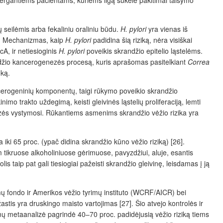
sergantiems pacientams, kuriems ligą sukėlė pakitimai taisymo
seilėmis arba fekaliniu oraliniu būdu.
H. pylori
yra vienas iš
24]. Mechanizmas, kaip
H.
pylori
padidina šią riziką, nėra visiškai
cA, ir netiesioginis
H. pylori
poveikis skrandžio epitelio ląstelėms.
krandžio kancerogenezės procesą, kuris aprašomas pasitelkiant
Correa
eką.
ncerogeninių komponentų, taigi rūkymo poveikio skrandžio
nimo trakto uždegimą, keisti gleivinės ląstelių proliferaciją, lemti
genezės vystymosi. Rūkantiems asmenims skrandžio vėžio rizika yra
a iki 65 proc. (ypač didina skrandžio kūno vėžio riziką) [26].
 tikruose alkoholiniuose gėrimuose, pavyzdžiui, aluje, esantis
taip pat gali tiesiogiai pažeisti skrandžio gleivinę, leisdamas į ją
imų fondo ir Amerikos vėžio tyrimų instituto (WCRF/AICR) bei
tis yra druskingo maisto vartojimas [27]. Šio atvejo kontrolės ir
yrimų metaanalizė pagrindė 40–70 proc. padidėjusią vėžio riziką tiems