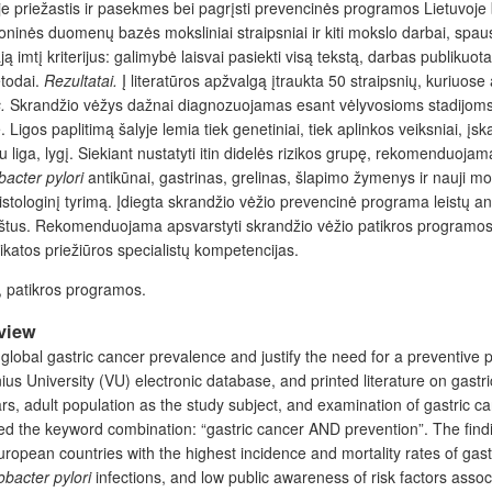
yje priežastis ir pasekmes bei pagrįsti prevencinės programos Lietuvoje
ninės duomenų bazės moksliniai straipsniai ir kiti mokslo darbai, spausd
mąją imtį kriterijus: galimybė laisvai pasiekti visą tekstą, darbas publik
etodai.
Rezultatai.
Į literatūros apžvalgą įtraukta 50 straipsnių, kuriuos
s.
Skrandžio vėžys dažnai diagnozuojamas esant vėlyvosioms stadijoms,
. Ligos paplitimą šalyje lemia tiek genetiniai, tiek aplinkos veiksniai, 
iga, lygį. Siekiant nustatyti itin didelės rizikos grupę, rekomenduojama st
bacter pylori
antikūnai, gastrinas, grelinas, šlapimo žymenys ir nauji mole
histologinį tyrimą. Įdiegta skrandžio vėžio prevencinė programa leistų ank
kaštus. Rekomenduojama apsvarstyti skrandžio vėžio patikros programos
eikatos priežiūros specialistų kompetencijas.
, patikros programos.
rview
obal gastric cancer prevalence and justify the need for a preventive 
us University (VU) electronic database, and printed literature on gastr
0 years, adult population as the study subject, and examination of gastric
zed the keyword combination: “gastric cancer AND prevention”. The find
ropean countries with the highest incidence and mortality rates of gast
obacter pylori
infections, and low public awareness of risk factors associa