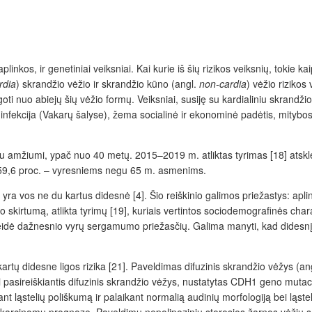
linkos, ir genetiniai veiksniai. Kai kurie iš šių rizikos veiksnių, tokie kaip
rdia
) skrandžio vėžio ir skrandžio kūno (angl.
non-cardia
) vėžio rizikos
augoti nuo abiejų šių vėžio formų. Veiksniai, susiję su kardialiniu skrandž
infekcija (Vakarų šalyse), žema socialinė ir ekonominė padėtis, mitybos 
u amžiumi, ypač nuo 40 metų. 2015–2019 m. atliktas tyrimas [18] atskle
59,6 proc. – vyresniems negu 65 m. asmenims.
, yra vos ne du kartus didesnė [4]. Šio reiškinio galimos priežastys: aplin
skirtumą, atlikta tyrimų [19], kuriais vertintos sociodemografinės chara
skleidė dažnesnio vyrų sergamumo priežasčių. Galima manyti, kad dides
ų didesne ligos rizika [21]. Paveldimas difuzinis skrandžio vėžys (an
ti pasireiškiantis difuzinis skrandžio vėžys, nustatytas CDH1 geno mu
nt ląstelių poliškumą ir palaikant normalią audinių morfologiją bei ląst