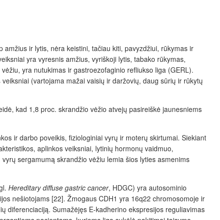
 amžius ir lytis, nėra keistini, tačiau kiti, pavyzdžiui, rūkymas ir
 veiksniai yra vyresnis amžius, vyriškoji lytis, tabako rūkymas,
io vėžiu, yra nutukimas ir gastroezofaginio refliukso liga (GERL).
veiksniai (vartojama mažai vaisių ir daržovių, daug sūrių ir rūkytų
idė, kad 1,8 proc. skrandžio vėžio atvejų pasireiškė jaunesniems
kos ir darbo poveikis, fiziologiniai vyrų ir moterų skirtumai. Siekiant
kteristikos, aplinkos veiksniai, lytinių hormonų vaidmuo,
nį vyrų sergamumą skrandžio vėžiu lemia šios lyties asmenims
gl.
Hereditary diffuse gastric cancer
, HDGC) yra autosominio
tacijos nešiotojams [22]. Žmogaus CDH1 yra 16q22 chromosomoje ir
elių diferenciaciją. Sumažėjęs E-kadherino ekspresijos reguliavimas