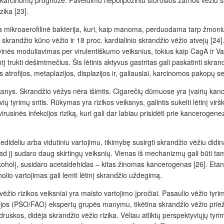
us karcinomų prognoze. Paveldimu nepolipoziniu storosios žarnos vėžiu 
ika [23].
mikroaerofilinė bakterija, kuri, kaip manoma, perduodama tarp žmonių 
c. skrandžio kūno vėžio ir 18 proc. kardialinio skrandžio vėžio atvejų [
eivinės moduliavimas per virulentiškumo veiksnius, tokius kaip CagA ir Va
intį trukti dešimtmečius. Šis lėtinis aktyvus gastritas gali paskatinti s
s atrofijos, metaplazijos, displazijos ir, galiausiai, karcinomos pakopų s
iksnys. Skrandžio vėžys nėra išimtis. Cigarečių dūmuose yra įvairių ka
yrimų sritis. Rūkymas yra rizikos veiksnys, galintis sukelti lėtinį virški
 virusinės infekcijos riziką, kuri gali dar labiau prisidėti prie kancero
edideliu arba vidutiniu vartojimu, tikimybę susirgti skrandžio vėžiu didin
d jį sudaro daug skirtingų veiksnių. Vienas iš mechanizmų gali būti tam
olį, susidaro acetaldehidas – kitas žinomas kancerogenas [26]. Etanolis 
o vartojimas gali lemti lėtinį skrandžio uždegimą.
io rizikos veiksniai yra maisto vartojimo įpročiai. Pasaulio vėžio tyr
ijos (PSO/FAO) ekspertų grupės manymu, tikėtina skrandžio vėžio priežas
u druskos, didėja skrandžio vėžio rizika. Vėliau atliktų perspektyviųjų t