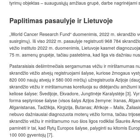
tyrimų objektas – suaugusiųjų amžiaus grupė, darbe nagrinėjami s
Paplitimas pasaulyje ir Lietuvoje
„World Cancer Research Fund“ duomenimis, 2022 m. skrandžio vėžys
susirgimų). Iš viso 2022 m. pasaulyje registruoti 968 784 skrandži
vėžio instituto 2022 m. duomenimis, Lietuvoje kasmet diagnozuojam
75 m. asmenų grupėje, tačiau pastebima, kad liga vis dažniau nus
Pastaraisiais dešimtmečiais sergamumas vėžiu ir mirštamumas nuo 
skrandžio vėžio atvejų registruojami šalyse, kuriose žmogaus vyst
820 000 naujų atvejų ir 580 000 mirčių) užregistruota Azijoje (d
skrandžio vėžiu ir mirštamumas koreliuoja su didėjančiu amžiumi
keliose šalyse: Švedijoje, Ekvadore, Jungtinėje Karalystėje [3].
forma septyniose šalyse (visos šalys Azijos žemyne: Iranas, Afganist
Afganistanas, Tadžikija, Kirgizija, Butanas; Afrikoje – Malis, Žali
nebuvo dažniausiai diagnozuota moterų vėžio forma, tačiau trijose
skrandžio vėžiu ir mirštamumo nuo šios ligos rodikliai Šiaurės Ame
paminėti ir tai, kad Rytų Europos šalyse, palyginti su kitomis Eu
100 000 gyventojų [7].