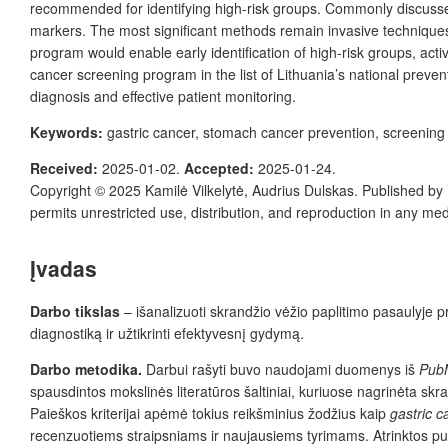
recommended for identifying high-risk groups. Commonly discuss
markers. The most significant methods remain invasive technique
program would enable early identification of high-risk groups, act
cancer screening program in the list of Lithuania’s national preve
diagnosis and effective patient monitoring.
Keywords:
gastric cancer, stomach cancer prevention, screening
Received:
2025-01-02.
Accepted:
2025-01-24.
Copyright © 2025
Kamilė Vilkelytė, Audrius Dulskas.
Published by
permits unrestricted use, distribution, and reproduction in any me
Įvadas
Darbo tikslas
– išanalizuoti skrandžio vėžio paplitimo pasaulyje p
diagnostiką ir užtikrinti efektyvesnį gydymą.
Darbo metodika.
Darbui rašyti buvo naudojami duomenys iš
Pub
spausdintos mokslinės literatūros šaltiniai, kuriuose nagrinėta skr
Paieškos kriterijai apėmė tokius reikšminius žodžius kaip
gastric c
recenzuotiems straipsniams ir naujausiems tyrimams. Atrinktos publik