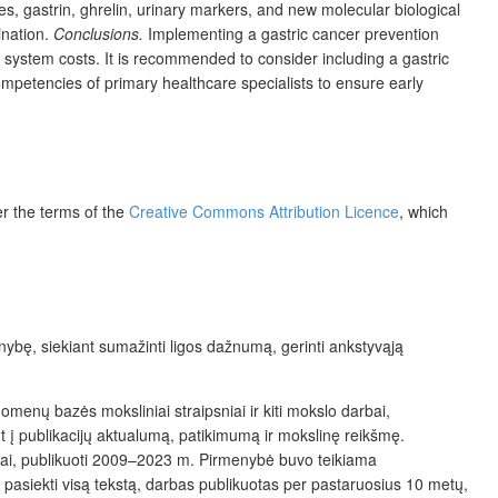
es, gastrin, ghrelin, urinary markers, and new molecular biological
ination.
Conclusions.
Implementing a gastric cancer prevention
e system costs. It is recommended to consider including a gastric
ompetencies of primary healthcare specialists to ensure early
er the terms of the
Creative Commons Attribution Licence
, which
nybę, siekiant sumažinti ligos dažnumą, gerinti ankstyvąją
menų bazės moksliniai straipsniai ir kiti mokslo darbai,
nt į publikacijų aktualumą, patikimumą ir mokslinę reikšmę.
rbai, publikuoti 2009–2023 m. Pirmenybė buvo teikiama
ai pasiekti visą tekstą, darbas publikuotas per pastaruosius 10 metų,