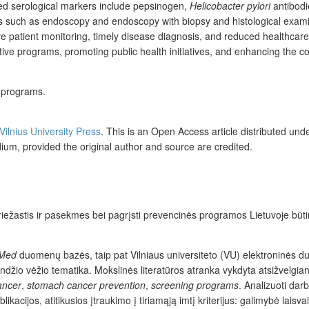
ed serological markers include pepsinogen,
Helicobacter pylori
antibodi
s such as endoscopy and endoscopy with biopsy and histological exam
ive patient monitoring, timely disease diagnosis, and reduced healthcar
ntive programs, promoting public health initiatives, and enhancing the c
 programs.
Vilnius University Press
. This is an Open Access article distributed und
dium, provided the original author and source are credited.
riežastis ir pasekmes bei pagrįsti prevencinės programos Lietuvoje būti
Med
duomenų bazės, taip pat Vilniaus universiteto (VU) elektroninės duo
andžio vėžio tematika. Mokslinės literatūros atranka vykdyta atsižvelgia
ancer
,
stomach cancer prevention
,
screening programs
. Analizuoti da
acijos, atitikusios įtraukimo į tiriamąją imtį kriterijus: galimybė laisv