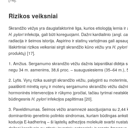
Rizikos veiksniai
Skrandžio vėžys yra daugiafaktorinė liga, kurios etiologiją lemia ir ap
H. pylori
infekcija, gali būti koreguojami. Dažni kardialinio (angl.
ca
radiacija ir šeimos istorija. Aspirino ir statinų vartojimas gali aps
Išskirtiniai rizikos veiksniai sirgti skrandžio kūno vėžiu yra
H. pylori
produktų) [17].
1. Amžius. Sergamumo skrandžio vėžiu dažnis laipsniškai didėja s
negu 34 m. asmenims, 38,6 proc. – suaugusiesiems (35–64 m.), 
2. Lytis. Vyrų rizika susirgti skrandžio vėžiu, palyginti su moterimis
paaiškinti minėtą vyrų ir moterų sergamumo skrandžio vėžiu dažnio 
hormoninės intervencijos ir rūkymo įpročiai, tačiau tyrimai neat
būdingesnis
H. pylori
infekcijos paplitimas [20].
3. Paveldimumas. Šeimos vėžio anamnezė asocijuojama su 2,44 kart
dominantinio genetinio polinkio sindromas, kuriam būdingas anks
koduoja E-kadheriną – ši ląstelių adhezijos molekulė svarbi nustata