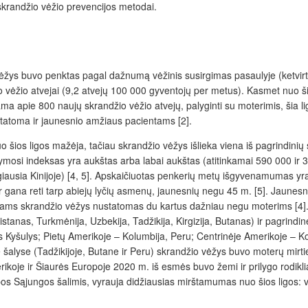
krandžio vėžio prevencijos metodai.
 buvo penktas pagal dažnumą vėžinis susirgimas pasaulyje (ketvirta po
o vėžio atvejai (9,2 atvejų 100 000 gyventojų per metus). Kasmet nuo ši
a apie 800 naujų skrandžio vėžio atvejų, palyginti su moterimis, šia 
tatoma ir jaunesnio amžiaus pacientams [2].
šios ligos mažėja, tačiau skrandžio vėžys išlieka viena iš pagrindinių
ymosi indeksas yra aukštas arba labai aukštas (atitinkamai 590 000 ir 3
augiausia Kinijoje) [4, 5]. Apskaičiuotas penkerių metų išgyvenamumas
 ir gana reti tarp abiejų lyčių asmenų, jaunesnių negu 45 m. [5]. Jau
 Vyrams skrandžio vėžys nustatomas du kartus dažniau negu moterims [4
anas, Turkmėnija, Uzbekija, Tadžikija, Kirgizija, Butanas) ir pagrindinė
asis Kyšulys; Pietų Amerikoje – Kolumbija, Peru; Centrinėje Amerikoje – K
 šalyse (Tadžikijoje, Butane ir Peru) skrandžio vėžys buvo moterų mirti
rikoje ir Šiaurės Europoje 2020 m. iš esmės buvo žemi ir prilygo rodikl
ropos Sąjungos šalimis, vyrauja didžiausias mirštamumas nuo šios ligos: