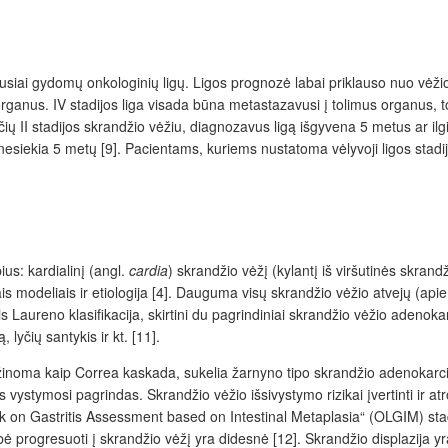
siai gydomų onkologinių ligų. Ligos prognozė labai priklauso nuo vėžio iš
rganus. IV stadijos liga visada būna metastazavusi į tolimus organus, t
II stadijos skrandžio vėžiu, diagnozavus ligą išgyvena 5 metus ar ilgiau. 
kia 5 metų [9]. Pacientams, kuriems nustatoma vėlyvoji ligos stadija, da
us: kardialinį (angl.
cardia
) skrandžio vėžį (kylantį iš viršutinės skrand
iais modeliais ir etiologija [4]. Dauguma visų skrandžio vėžio atvejų (api
aureno klasifikacija, skirtini du pagrindiniai skrandžio vėžio adenokarcin
lyčių santykis ir kt. [11].
 žinoma kaip Correa kaskada, sukelia žarnyno tipo skrandžio adenokarcino
os vystymosi pagrindas. Skrandžio vėžio išsivystymo rizikai įvertinti ir a
k on Gastritis Assessment based on Intestinal Metaplasia“ (OLGIM) stadi
ė progresuoti į skrandžio vėžį yra didesnė [12]. Skrandžio displazija y