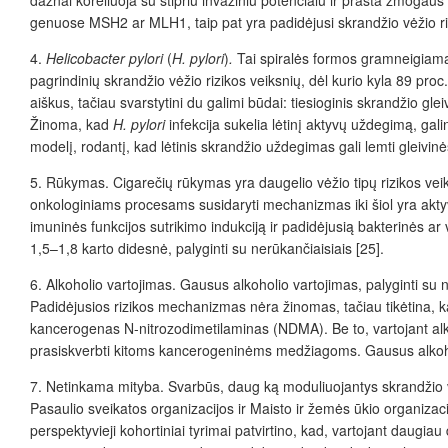
dažnai koreliuoja su stipriu invaziniu potencialu ir prasta žmoga
genuose MSH2 ar MLH1, taip pat yra padidėjusi skrandžio vėžio riz
4.
Helicobacter pylori
(
H. pylori
)
.
Tai spiralės formos gramneigiama 
pagrindinių skrandžio vėžio rizikos veiksnių, dėl kurio kyla 89 pro
aiškus, tačiau svarstytini du galimi būdai: tiesioginis skrandžio gl
Žinoma, kad
H. pylori
infekcija sukelia lėtinį aktyvų uždegimą, gal
modelį, rodantį, kad lėtinis skrandžio uždegimas gali lemti gleivinė
5. Rūkymas. Cigarečių rūkymas yra daugelio vėžio tipų rizikos ve
onkologiniams procesams susidaryti mechanizmas iki šiol yra aktyvių t
imuninės funkcijos sutrikimo indukciją ir padidėjusią bakterinės ar
1,5–1,8 karto didesnė, palyginti su nerūkančiaisiais [25].
6. Alkoholio vartojimas. Gausus alkoholio vartojimas, palyginti su n
Padidėjusios rizikos mechanizmas nėra žinomas, tačiau tikėtina, ka
kancerogenas N-nitrozodimetilaminas (NDMA). Be to, vartojant alkoh
prasiskverbti kitoms kancerogeninėms medžiagoms. Gausus alkoholi
7. Netinkama mityba. Svarbūs, daug ką moduliuojantys skrandžio vėž
Pasaulio sveikatos organizacijos ir Maisto ir žemės ūkio organizac
perspektyvieji kohortiniai tyrimai patvirtino, kad, vartojant daugia