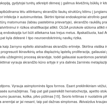
oskopiją, gydytojai turėtų atkreipti dėmesį į galimus ikivėžinių būklių ir
 apibūdinama lėtu atitinkamų skrandžio liaukų struktūrų kitimu į jungiam
ori
infekcija ir autoimunitetas. Skirtini tipiniai endoskopiniai atrofinio g
truktūrų matomumas (labiau pastebima prievartyje), skrandžio raukšlių 
nimui ir rizikos stratifikacijai atlikti. OLGA protokole siūloma atlikti ma
gą endoskopija turi būti atliekama kas trejus metus. Apskaičiuota, kad 
pat kyla didesnė I tipo neuroendokrininių navikų rizika.
 kaip žarnyno epitelio atsiradimas skrandžio ertmėje. Skirtina visiška ir 
i progresuoti ikinavikinių arba displazinių ląstelių proliferacija, galiausia
ukelia uždegiminį procesą skrandyje, todėl galiausiai suardomos parietal
akitimai vyrauja skrandžio kūno srityje ir yra dalinės žarninės metaplazi
oms. Vyrauja asimptominės ligos formos. Esant preklinikiniam vėžiui, g
masės sumažėjimas. Taip pat gali pasireikšti hematochezija, apetito stok
umo jausmas, kolika, pilvo pūtimas [15]. Svorio kritimas ir nuolatinis 
okos anemijai ar jai nesant, taip pat dažnas simptomas. Akivaizdus kra