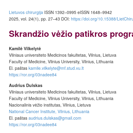
Lietuvos chirurgija
ISSN 1392–0995
eISSN 1648–9942
2025, vol. 24(1), pp. 27–43
DOI:
https://doi.org/10.15388/LietChir
Skrandžio vėžio patikros progr
Kamilė Vilkelytė
Vilniaus universiteto Medicinos fakultetas, Vilnius, Lietuva
Faculty of Medicine, Vilnius University, Vilnius, Lithuania
El. paštas
kamile.vilkelyte@mf.stud.vu.lt
https://ror.org/03nadee84
Audrius Dulskas
Vilniaus universiteto Medicinos fakultetas, Vilnius, Lietuva
Faculty of Medicine, Vilnius University, Vilnius, Lithuania
Nacionalinis vėžio institutas, Vilnius, Lietuva
National Cancer Institute
, Vilnius, Lithuania
El. paštas
audrius.dulskas@gmail.com
https://ror.org/03nadee84