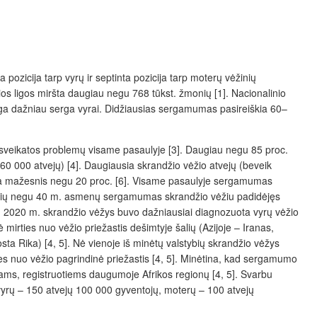
zicija tarp vyrų ir septinta pozicija tarp moterų vėžinių
os ligos miršta daugiau negu 768 tūkst. žmonių [1]. Nacionalinio
liga dažniau serga vyrai. Didžiausias sergamumas pasireiškia 60–
 sveikatos problemų visame pasaulyje [3]. Daugiau negu 85 proc.
60 000 atvejų) [4]. Daugiausia skrandžio vėžio atvejų (beveik
 yra mažesnis negu 20 proc. [6]. Visame pasaulyje sergamumas
nesnių negu 40 m. asmenų sergamumas skrandžio vėžiu padidėjęs
]. 2020 m. skrandžio vėžys buvo dažniausiai diagnozuota vyrų vėžio
 mirties nuo vėžio priežastis dešimtyje šalių (Azijoje – Iranas,
osta Rika) [4, 5]. Nė vienoje iš minėtų valstybių skrandžio vėžys
es nuo vėžio pagrindinė priežastis [4, 5]. Minėtina, kad sergamumo
iams, registruotiems daugumoje Afrikos regionų [4, 5]. Svarbu
 vyrų – 150 atvejų 100 000 gyventojų, moterų – 100 atvejų