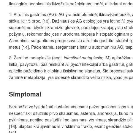
tiesioginis neoplastinis ikivėžinis pažeidimas, todėl, atlikdami end
1. Atrofinis gastritas (AG). AG yra asimptominė, ikinavikinė būklė,
siekia iki 15 proc. [13]. Dažniausios AG etiologijos yra lėtinė
H. pyl
suplonėjimo: blyški skrandžio gleivinė, padidėjęs kraujagyslių s
požymių, rekomendacijose nurodoma biopsija histopatologiniam patvirti
Asmenims, sergantiems progresavusiu atrofiniu gastritu, stebint li
metus [14]. Pacientams, sergantiems lėtiniu autoimuniniu AG, taip 
2. Žarninė metaplazija (angl.
intestinal metaplasia
; IM) apibrėžiama
laiką, pavyzdžiui pasireiškiant
H. pylori
infekcijai arba gastritui, gal
epitelio pažeidimo ir citokinų išsiskyrimo signalus. Šie procesai s
žarninė metaplazija, yra didesnė skrandžio vėžio rizika, ypač jei p
Simptomai
Skrandžio vėžys dažnai nustatomas esant pažengusioms ligos stadij
nespecifiški: difuzinis pilvo skausmas, astenija, anoreksija, kūno 
pykinimas, nepilno pasituštinimo jausmas, vėmimas, skrandžio piln
[16]. Slaptas kraujavimas iš virškinimo trakto, esant geležies st
[16].