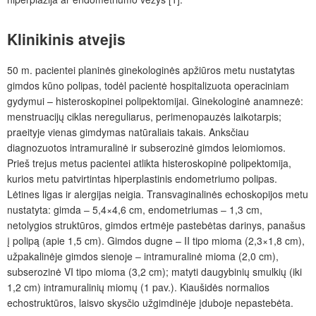
Klinikinis atvejis
50 m. pacientei planinės ginekologinės apžiūros metu nustatytas
gimdos kūno polipas, todėl pacientė hospitalizuota operaciniam
gydymui – histeroskopinei polipektomijai. Ginekologinė anamnezė:
menstruacijų ciklas nereguliarus, perimenopauzės laikotarpis;
praeityje vienas gimdymas natūraliais takais. Anksčiau
diagnozuotos intramuralinė ir subserozinė gimdos leiomiomos.
Prieš trejus metus pacientei atlikta histeroskopinė polipektomija,
kurios metu patvirtintas hiperplastinis endometriumo polipas.
Lėtines ligas ir alergijas neigia. Transvaginalinės echoskopijos metu
nustatyta: gimda ‒ 5,4×4,6 cm, endometriumas ‒ 1,3 cm,
netolygios struktūros, gimdos ertmėje pastebėtas darinys, panašus
į polipą (apie 1,5 cm). Gimdos dugne – II tipo mioma (2,3×1,8 cm),
užpakalinėje gimdos sienoje ‒ intramuralinė mioma (2,0 cm),
subserozinė VI tipo mioma (3,2 cm); matyti daugybinių smulkių (iki
1,2 cm) intramuralinių miomų (1 pav.). Kiaušidės normalios
echostruktūros, laisvo skysčio užgimdinėje įduboje nepastebėta.