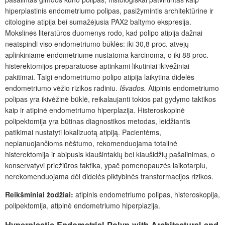
hiperplastinis endometriumo polipas, pasižymintis architektūrine ir
citologine atipija bei sumažėjusia PAX2 baltymo ekspresija.
Mokslinės literatūros duomenys rodo, kad polipo atipija dažnai
neatspindi viso endometriumo būklės: iki 30,8 proc. atvejų
aplinkiniame endometriume nustatoma karcinoma, o iki 88 proc.
histerektomijos preparatuose aptinkami likutiniai ikivėžiniai
pakitimai. Taigi endometriumo polipo atipija laikytina didelės
endometriumo vė
žio rizikos radiniu.
Išvados.
Atipinis endometriumo
polipas yra ikivėžinė būklė, reikalaujanti tokios pat gydymo taktikos
kaip ir atipinė endometriumo hiperplazija. Histeroskopinė
polipektomija yra būtinas diagnostikos metodas, leidžiantis
patikimai nustatyti lokalizuotą atipiją. Pacientėms,
neplanuojančioms nėštumo, rekomenduojama totalinė
histerektomija ir abipusis kiaušintakių bei kiaušidžių pašalinimas, o
konservatyvi priežiūros taktika, ypač pomenopauzės laikotarpiu,
nerekomenduojama dėl didelės piktybinės transformacijos rizikos.
Reikšminiai žodžiai:
atipinis endometriumo polipas, histeroskopija,
polipektomija, atipinė endometriumo hiperplazija.
Hyperplastic Endometrial Polyp with Architectural and