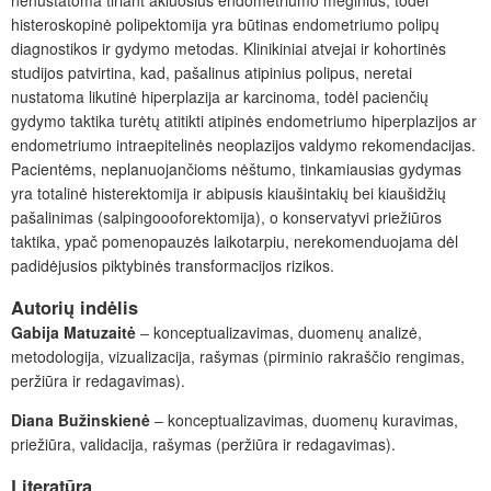
histeroskopinė polipektomija yra būtinas endometriumo polipų
diagnostikos ir gydymo metodas. Klinikiniai atvejai ir kohortinės
studijos patvirtina, kad, pašalinus atipinius polipus, neretai
nustatoma likutinė hiperplazija ar karcinoma, todėl pacienčių
gydymo taktika turėtų atitikti atipinės endometriumo hiperplazijos ar
endometriumo intraepitelinės neoplazijos valdymo rekomendacijas.
Pacientėms, neplanuojančioms nėštumo, tinkamiausias gydymas
yra totalinė histerektomija ir abipusis kiaušintakių bei kiaušidžių
pašalinimas (salpingoooforektomija), o konservatyvi priežiūros
taktika, ypač pomenopauzės laikotarpiu, nerekomenduojama dėl
padidėjusios piktybinės transformacijos rizikos.
Autorių indėlis
Gabija Matuzaitė
‒ konceptualizavimas, duomenų analizė,
metodologija, vizualizacija, rašymas (pirminio rakraščio rengimas,
peržiūra ir redagavimas).
Diana Bužinskienė
‒ konceptualizavimas, duomenų kuravimas,
priežiūra, validacija, rašymas (peržiūra ir redagavimas).
Literatūra