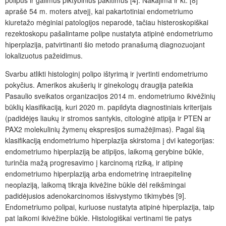
polipus ir galimus piktybinius pakitimus [4]. Nakajima ir kt. [8]
aprašė 54 m. moters atvejį, kai pakartotiniai endometriumo
kiuretažo mėginiai patologijos neparodė, tačiau histeroskopiškai
rezektoskopu pašalintame polipe nustatyta atipinė endometriumo
hiperplazija, patvirtinanti šio metodo pranašumą diagnozuojant
lokalizuotus pažeidimus.
Svarbu atlikti histologinį polipo ištyrimą ir įvertinti endometriumo
pokyčius. Amerikos akušerių ir ginekologų draugija pateikia
Pasaulio sveikatos organizacijos 2014 m. endometriumo ikivėžinių
būklių klasifikaciją, kuri 2020 m. papildyta diagnostiniais kriterijais
(padidėjęs liaukų ir stromos santykis, citologinė atipija ir PTEN ar
PAX2 molekulinių žymenų ekspresijos sumažėjimas). Pagal šią
klasifikaciją endometriumo hiperplazija skirstoma į dvi kategorijas:
endometriumo hiperplaziją be atipijos, laikomą gerybine būkle,
turinčia mažą progresavimo į karcinomą riziką, ir atipinę
endometriumo hiperplaziją arba endometrinę intraepitelinę
neoplaziją, laikomą tikrąja ikivėžine būkle dėl reikšmingai
padidėjusios adenokarcinomos išsivystymo tikimybės [9].
Endometriumo polipai, kuriuose nustatyta atipinė hiperplazija, taip
pat laikomi ikivėžine būkle. Histologiškai vertinami tie patys