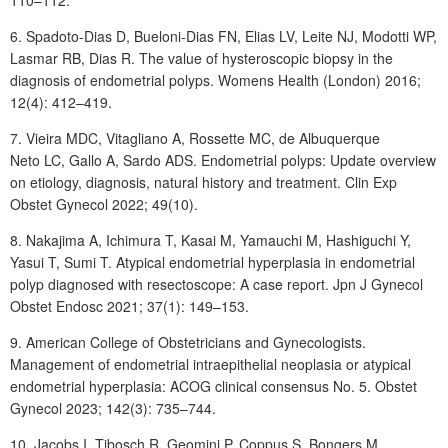
110–112.
6. Spadoto-Dias D, Bueloni-Dias
FN, Elias LV, Leite NJ, Modotti WP,
Lasmar RB, Dias R. The value of hysteroscopic biopsy in the
diagnosis of endometrial polyps. Womens Health (London) 2016;
12(4): 412–419.
7. Vieira MDC, Vitagliano A, Rossette MC, de Albuquerque
Neto LC, Gallo
A, Sardo ADS. Endometrial polyps: Update overview
on etiology, diagnosis, natural history and treatment. Clin Exp
Obstet Gynecol 2022; 49(10).
8. Nakajima A, Ichimura T, Kasai M, Yamauchi M, Hashiguchi Y,
Yasui T, Sumi T. Atypical endometrial hyperplasia in endometrial
polyp diagnosed with resectoscope: A case report. Jpn J Gynecol
Obstet Endosc 2021; 37(1): 149–153.
9. American College of Obstetricians and Gynecologists.
Management of endometrial intraepithelial neoplasia or atypical
endometrial hyperplasia: ACOG clinical consensus No. 5. Obstet
Gynecol 2023; 142(3): 735–744.
10. Jacobs I, Tibosch R, Geomini P, Coppus S, Bongers M,