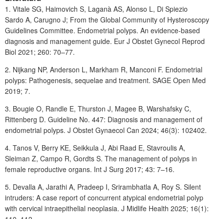
1. Vitale SG, Haimovich S, Laganà AS, Alonso L, Di Spiezio
Sardo
A, Carugno J; From the Global Community of Hysteroscopy
Guidelines Committee. Endometrial polyps. An evidence-based
diagnosis and management guide. Eur J Obstet Gynecol Reprod
Biol 2021; 260: 70–77.
2. Nijkang NP, Anderson L, Markham R, Manconi F. Endometrial
polyps: Pathogenesis, sequelae and treatment. SAGE Open Med
2019; 7.
3. Bougie O, Randle E, Thurston
J, Magee B, Warshafsky C,
Rittenberg D. Guideline No. 447: Diagnosis and management of
endometrial polyps. J Obstet Gynaecol Can 2024; 46(3): 102402.
4. Tanos V, Berry KE, Seikkula J, Abi Raad E, Stavroulis
A,
Sleiman Z, Campo R, Gordts S. The management of polyps in
female reproductive organs. Int J Surg 2017; 43: 7–16.
5. Devalla A, Jarathi A, Pradeep I, Srirambhatla A, Roy S. Silent
intruders: A case report of concurrent atypical endometrial polyp
with cervical intraepithelial neoplasia. J Midlife Health 2025; 16(1):