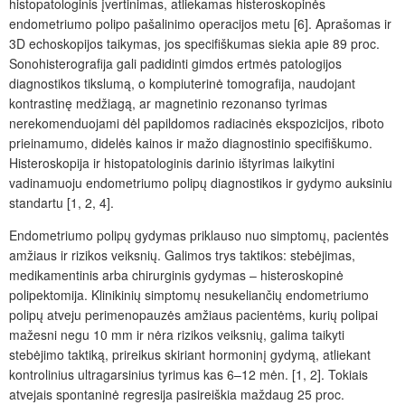
histopatologinis įvertinimas, atliekamas histeroskopinės
endometriumo polipo pašalinimo operacijos metu [6]. Aprašomas ir
3D echoskopijos taikymas, jos specifiškumas siekia apie 89 proc.
Sonohisterografija gali padidinti gimdos ertmės patologijos
diagnostikos tikslumą, o kompiuterinė tomografija, naudojant
kontrastinę medžiagą, ar magnetinio rezonanso tyrimas
nerekomenduojami dėl papildomos radiacinės ekspozicijos, riboto
prieinamumo, didelės kainos ir mažo diagnostinio specifiškumo.
Histeroskopija ir histopatologinis darinio ištyrimas laikytini
vadinamuoju endometriumo polipų diagnostikos ir gydymo auksiniu
standartu [1, 2, 4].
Endometriumo polipų gydymas priklauso nuo simptomų, pacientės
amžiaus ir rizikos veiksnių. Galimos trys taktikos: stebėjimas,
medikamentinis arba chirurginis gydymas – histeroskopinė
polipektomija. Klinikinių simptomų nesukeliančių endometriumo
polipų atveju perimenopauzės amžiaus pacientėms, kurių polipai
mažesni negu 10 mm ir nėra rizikos veiksnių, galima taikyti
stebėjimo taktiką, prireikus skiriant hormoninį gydymą, atliekant
kontrolinius ultragarsinius tyrimus kas 6–12 mėn. [1, 2]. Tokiais
atvejais spontaninė regresija pasireiškia maždaug 25 proc.