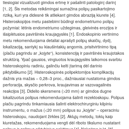
tiesiogiai vizualizuoti gimdos ertmę ir pašalinti patologinį darinį
[1, 2]. Šis metodas reikšmingai sumažina polipų pasikartojimo
riziką, kuri yra didesnė tik atliekant gimdos abraziją kiurete [4].
Histeroskopijos metu pastebimi būdingi endometriumo polipų
požymiai: lėtinis endometriumo uždegimas, gleivinės erozijos ir
išsiplėtusios paviršinės kraujagyslės [1]. Endoskopinio vertinimo
metu rekomenduojama detaliai aprašyti polipų skaičių, dydį,
lokalizaciją, santykį su kiaušintakių angomis, prisitvirtinimo tipą
(plačiu pagrindu ar „kojyte“), konsistenciją ir paviršinės kraujotakos
struktūrą. Ypač gausios, vingiuotos kraujagyslės laikomos svarbiu
histeroskopiniu radiniu, galinčiu kelti įtarimą dėl darinio
piktybiškumo [2]. Histeroskopinės polipektomijos komplikacijų
dažnis yra mažas – 0,28–3 proc., dažniausiai nustatoma gimdos
perforacija, skysčio perkrova, kraujavimas ar vazovagalinės
reakcijos [3]. Didelio skersmens (>20 mm) ar gimdos dugne
lokalizuotus polipus rekomenduojama šalinti rezektoskopu. Polipus
plačiu pagrindu tinkamiausia šalinti elektrochirurginiu kilpiniu
instrumentu, o mažus (<20 mm) polipus su „kojyte“ ‒ operaciniu
histeroskopu, naudojant žirkles [2]. Aklųjų metodų, tokių kaip
kiuretažas, rekomenduojama vengti dėl riboto tikslumo nustatant