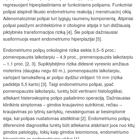
regresuojant hiperplastiniams ar funkciniams polipams. Funkciniai
polipai atspindi likusio endometriumo reakciją į menstruacinį ciklą.
Adenomatoziniai polipai turi lygiųjų raumenų komponentą. Atipiniai
polipai pasižymi architektūrine ir citologine atipija ir turi didžiausią
piktybinės transformacijos riziką
[4]. Šie polipai dažniausiai
susiformuoja esant endometriumo hiperplazijai [5].
Endometriumo polipų onkologinė rizika siekia 0,5–5 proc.:
pomenopauzės laikotarpiu ‒ 4,9 proc., premenopauzės laikotarpiu
‒ 1,1 proc. [2, 3]. Supiktybėjimo rizika didesnė vyresnio amžiaus
moterims (daugiau negu 60 m.), pomenopauzės laikotarpiu,
vartojant tamoksifeną ar polipo dydžiui viršijant 10 mm (rizika
padidėja 5,5 karto) [3]. Taigi endometriumo polipai, ypač
pomenopauzės laikotarpiu, turėtų būti vertinami histologiškai,
atliekant histeroskopinę polipo pašalinimo operaciją. Dažniausias
klinikinis simptomas ‒ gimdos kraujavimo sutrikimai, rečiau ‒
kraujavimas po lytinių santykių, nevaisingumas ar besimptomė
eiga, kai polipas nustatomas atsitiktinai [2]. Endometriumo polipų
diferencinė diagnostika turėtų būti atliekama atskiriant juos nuo kitų
gimdos patologijų, tokių kaip gimdos leiomiomos, endometriumo
hiperplazija ar endometriumo vėžys [1].