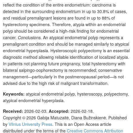
reflect the condition of the entire endometrium: carcinoma is
detected in the surrounding endometrium in up to 30.8% of cases,
and residual premalignant lesions are found in up to 88% of
hysterectomy specimens. Therefore, atypia within an endometrial
polyp should be considered a high-risk finding for endometrial
cancer.
Conclusions.
An atypical endometrial polyp represents a
premalignant condition and should be managed similarly to atypical
endometrial hyperplasia. Hysteroscopic polypectomy is an essential
diagnostic method allowing reliable identification of localized atypia.
In patients not planning future pregnancy, total hysterectomy with
bilateral salpingo-oophorectomy is recommended; conservative
management—particularly in the postmenopausal period—is not
advised due to the high risk of malignant transformation.
Keywords:
atypical endometrial polyp, hysteroscopy, polypectomy,
atypical endometrial hyperplasia
.
Received:
2026-02-03.
Accepted:
2026-02-18.
Copyright © 2026
Gabija Matuzaitė, Diana Bužinskienė.
Published
by
Vilnius University Press
. This is an Open Access article
distributed under the terms of the
Creative Commons Attribution