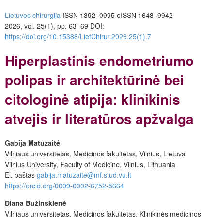
Lietuvos chirurgija
ISSN 1392–0995
eISSN 1648–9942
2026, vol. 25(1), pp. 63–69
DOI:
https://doi.org/10.15388/LietChirur.2026.25(1).7
Hiperplastinis endometriumo
polipas ir architektūrinė bei
citologinė atipija: klinikinis
atvejis ir literatūros apžvalga
Gabija Matuzaitė
Vilniaus universitetas, Medicinos fakultetas, Vilnius, Lietuva
Vilnius University, Faculty of Medicine, Vilnius, Lithuania
El. paštas
gabija.matuzaite@mf.stud.vu.lt
https://orcid.org/0009-0002-6752-5664
Diana Bužinskienė
Vilniaus universitetas, Medicinos fakultetas, Klinikinės medicinos