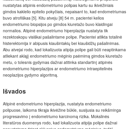
nustatytas atipinis endometriumo polipas kartu su ikivėžiniais
gimdos kaklelio epitelio pokyčiais, nepaisant to, kad endometriumas
buvo atrofiškas [5]. Kitu atveju [8] 54 m. pacientei kelios
endometriumo biopsijos po gimdos kiuretažo buvo klaidingai
normalios. Atipinė endometriumo hiperplazija nustatyta tik
rezektoskopu visiškai pašalintame polipe. Pacientei atlikta totalinė
histerektomija ir abipusis kiaušintakių bei kiaušidžių pašalinimas.
Abu atvejai rodo, kad lokalizuota atipija polipe gali būti neaptinkama
atliekant akląjį endometriumo mėginio paėmimą gimdos kiuretažo
metu, o tolesnis gydymas dažnai atitinka standartinį atipinės
endometriumo hiperplazijos ar endometriumo intraepitelinės
neoplazijos gydymo algoritmą.
Išvados
Atipinė endometriumo hiperplazija, nustatyta endometriumo
polipuose, laikoma tikrąja ikivėžine būkle, susijusia su reikšminga
progresavimo į endometriumo karcinomą rizika. Mokslinės
literatūros duomenys rodo, kad lokalizuota atipija polipe dažnai
nenustatoma tiriant akluosius endometriumo mėginius, todėl