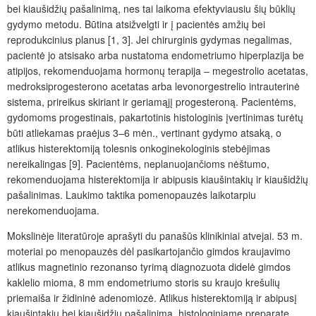
bei kiaušidžių pašalinimą, nes tai laikoma efektyviausiu šių būklių
gydymo metodu. Būtina atsižvelgti ir į pacientės amžių bei
reprodukcinius planus [1, 3]. Jei chirurginis gydymas negalimas,
pacientė jo atsisako arba nustatoma endometriumo hiperplazija be
atipijos, rekomenduojama hormonų terapija ‒ megestrolio acetatas,
medroksiprogesterono acetatas arba levonorgestrelio intrauterinė
sistema, prireikus skiriant ir geriamąjį progesteroną. Pacientėms,
gydomoms progestinais, pakartotinis histologinis įvertinimas turėtų
būti atliekamas praėjus 3–6 mėn., vertinant gydymo atsaką, o
atlikus histerektomiją tolesnis onkoginekologinis stebėjimas
nereikalingas [9]. Pacientėms, neplanuojančioms nėštumo,
rekomenduojama histerektomija ir abipusis kiaušintakių ir kiaušidžių
pašalinimas. Laukimo taktika pomenopauzės laikotarpiu
nerekomenduojama.
Mokslinėje literatūroje aprašyti du panašūs klinikiniai atvejai. 53 m.
moteriai po menopauzės dėl pasikartojančio gimdos kraujavimo
atlikus magnetinio rezonanso tyrimą diagnozuota didelė gimdos
kaklelio mioma, 8 mm endometriumo storis su kraujo krešulių
priemaiša ir židininė adenomiozė. Atlikus histerektomiją ir abipusį
kiaušintakių bei kiaušidžių pašalinimą, histologiniame preparate