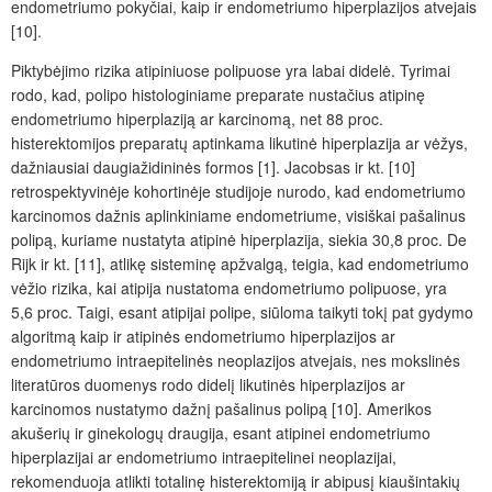
endometriumo pokyčiai, kaip ir endometriumo hiperplazijos atvejais
[10].
Piktybėjimo rizika atipiniuose polipuose yra labai didelė. Tyrimai
rodo, kad, polipo histologiniame preparate nustačius atipinę
endometriumo hiperplaziją ar karcinomą, net 88 proc.
histerektomijos preparatų aptinkama likutinė hiperplazija ar vėžys,
dažniausiai daugiažidininės formos [1]. Jacobsas ir kt. [10]
retrospektyvinėje kohortinėje studijoje nurodo, kad endometriumo
karcinomos dažnis aplinkiniame endometriume, visiškai pašalinus
polipą, kuriame nustatyta atipinė hiperplazija, siekia 30,8 proc. De
Rijk ir kt. [11], atlikę sisteminę apžvalgą, teigia, kad endometriumo
vėžio rizika, kai atipija nustatoma endometriumo polipuose, yra
5,6 proc. Taigi, esant atipijai polipe, siūloma taikyti tokį pat gydymo
algoritmą kaip ir atipinės endometriumo hiperplazijos ar
endometriumo intraepitelinės neoplazijos atvejais, nes mokslinės
literatūros duomenys rodo didelį likutinės hiperplazijos ar
karcinomos nustatymo dažnį pašalinus polipą [10]. Amerikos
akušerių ir ginekologų draugija, esant atipinei endometriumo
hiperplazijai ar endomet­riumo intraepitelinei neoplazijai,
rekomenduoja atlikti totalinę histerektomiją ir abipusį kiaušintakių