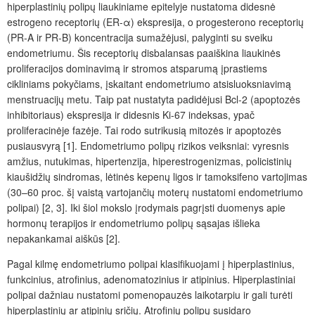
hiperplastinių polipų liaukiniame epitelyje nustatoma didesnė
estrogeno receptorių (ER-
α
) ekspresija, o progesterono receptorių
(PR-A ir PR-B) koncentracija sumažėjusi, palyginti su sveiku
endometriumu. Šis receptorių disbalansas paaiškina liaukinės
proliferacijos dominavimą ir stromos atsparumą įprastiems
cikliniams pokyčiams, įskaitant endometriumo atsisluoksniavimą
menstruacijų metu. Taip pat nustatyta padidėjusi Bcl-2 (apoptozės
inhibitoriaus) ekspresija ir didesnis Ki-67 indeksas, ypač
proliferacinėje fazėje. Tai rodo sutrikusią mitozės ir apoptozės
pusiausvyrą [1]. Endometriumo polipų rizikos veiksniai: vyresnis
amžius, nutukimas, hipertenzija, hiperestrogenizmas, policistinių
kiaušidžių sindromas, lėtinės kepenų ligos ir tamoksifeno vartojimas
(30–60 proc. šį vaistą vartojančių moterų nustatomi endometriumo
polipai) [2, 3]. Iki šiol mokslo įrodymais pagrįsti duomenys apie
hormonų terapijos ir endometriumo polipų sąsajas išlieka
nepakankamai aiškūs [2].
Pagal kilmę endometriumo polipai klasifikuojami į hiperplastinius,
funkcinius, atrofinius, adenomatozinius ir atipinius. Hiperplastiniai
polipai dažniau nustatomi pomenopauzės laikotarpiu ir gali turėti
hiperplastinių ar atipinių sričių. Atrofinių polipų susidaro