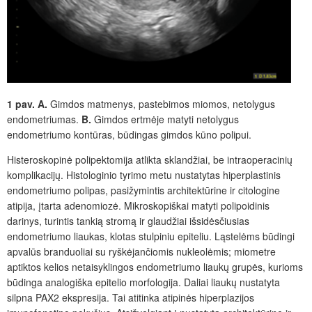
1 pav.
A.
Gimdos matmenys, pastebimos miomos, netolygus
endometriumas.
B.
G
imdos ertmėje matyti netolygus
endometriumo kontūras, būdingas gimdos kūno polipui.
Histeroskopinė polipektomija atlikta sklandžiai, be intraoperacinių
komplikacijų. Histologinio tyrimo metu nustatytas hiperplastinis
endometriumo polipas, pasižymintis architektūrine ir citologine
atipija, įtarta adenomiozė. Mikroskopiškai matyti polipoidinis
darinys, turintis tankią stromą ir glaudžiai išsidėsčiusias
endometriumo liaukas, klotas stulpiniu epiteliu. Ląstelėms būdingi
apvalūs branduoliai su ryškėjančiomis nukleolėmis; miometre
aptiktos kelios netaisyklingos endometriumo liaukų grupės, kurioms
būdinga analogiška epitelio morfologija. Daliai liaukų nustatyta
silpna PAX2 ekspresija. Tai atitinka atipinės hiperplazijos