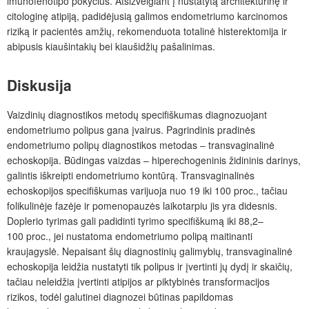
imunofenotipo pokyčius. Atsižvelgiant į nustatytą architektūrinę ir
citologinę atipiją, padidėjusią galimos endometriumo karcinomos
riziką ir pacientės amžių, rekomenduota totalinė histerektomija ir
abipusis kiaušintakių bei kiaušidžių pašalinimas.
Diskusija
Vaizdinių diagnostikos metodų specifiškumas diagnozuojant
endometriumo polipus gana įvairus. Pagrindinis pradinės
endometriumo polipų diagnostikos metodas ‒ transvaginalinė
echoskopija. Būdingas vaizdas – hiperechogeninis židininis darinys,
galintis iškreipti endometriumo kontūrą. Transvaginalinės
echoskopijos specifiškumas varijuoja nuo 19 iki 100 proc., tačiau
folikulinėje fazėje ir pomenopauzės laikotarpiu jis yra didesnis.
Doplerio tyrimas gali padidinti tyrimo specifiškumą iki 88,2–
100 proc., jei nustatoma endomet­riumo polipą maitinanti
kraujagyslė. Nepaisant šių diagnostinių galimybių, transvaginalinė
echoskopija leidžia nustatyti tik polipus ir įvertinti jų dydį ir skaičių,
tačiau neleidžia įvertinti atipijos ar piktybinės transformacijos
rizikos, todėl galutinei diagnozei būtinas papildomas