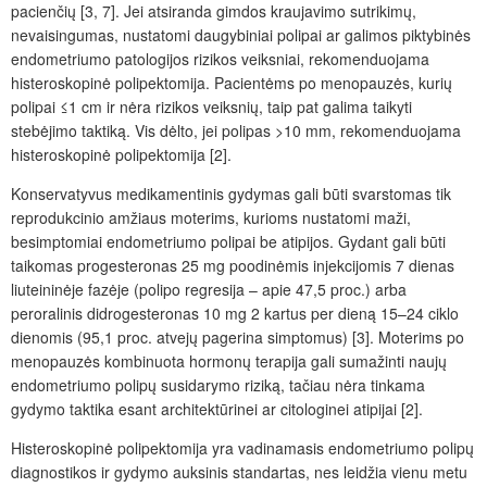
pacienčių [3, 7]. Jei atsiranda gimdos kraujavimo sutrikimų,
nevaisingumas, nustatomi daugybiniai polipai ar galimos piktybinės
endometriumo patologijos rizikos veiksniai, rekomenduojama
histeroskopinė polipektomija. Pacientėms po menopauzės, kurių
polipai ≤1 cm ir nėra rizikos veiksnių, taip pat galima taikyti
stebėjimo taktiką. Vis dėlto, jei polipas >10 mm, rekomenduojama
histeroskopinė polipektomija [2].
Konservatyvus medikamentinis gydymas gali būti svarstomas tik
reprodukcinio amžiaus moterims, kurioms nustatomi maži,
besimptomiai endometriumo polipai be atipijos. Gydant gali būti
taikomas progesteronas 25 mg poodinėmis injekcijomis 7 dienas
liuteininėje fazėje (polipo regresija – apie 47,5 proc.) arba
peroralinis didrogesteronas 10 mg 2 kartus per dieną 15–24 ciklo
dienomis (95,1 proc. atvejų pagerina simptomus) [3]. Moterims po
menopauzės kombinuota hormonų terapija gali sumažinti naujų
endometriumo polipų susidarymo riziką, tačiau nėra tinkama
gydymo taktika esant architektūrinei ar citologinei atipijai [2].
Histeroskopinė polipektomija yra vadinamasis endometriumo polipų
diagnostikos ir gydymo auksinis standartas, nes leidžia vienu metu