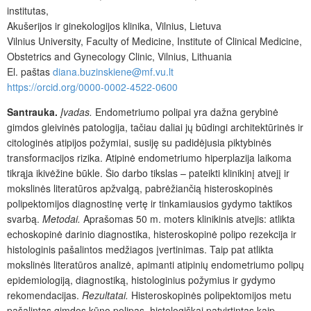
institutas,
Akušerijos ir ginekologijos klinika, Vilnius, Lietuva
Vilnius University, Faculty of Medicine, Institute of Clinical Medicine,
Obstetrics and Gynecology Clinic, Vilnius, Lithuania
El. paštas
diana.buzinskiene@mf.vu.lt
https://orcid.org/0000-0002-4522-0600
Santrauka.
Įvadas.
Endometriumo polipai yra dažna gerybinė
gimdos gleivinės patologija, tačiau daliai jų būdingi architektūrinės ir
citologinės atipijos požymiai, susiję su padidėjusia piktybinės
transformacijos rizika. Atipinė endometriumo hiperplazija laikoma
tikrąja ikivėžine būkle. Šio darbo tikslas – pateikti klinikinį atvejį ir
mokslinės literatūros apžvalgą, pabrėžiančią histeroskopinės
polipektomijos diagnostinę vertę ir tinkamiausios gydymo taktikos
svarbą.
Metodai.
Aprašomas 50 m. moters klinikinis atvejis: atlikta
echoskopinė darinio diagnostika, histeroskopinė polipo rezekcija ir
histologinis pašalintos medžiagos įvertinimas. Taip pat atlikta
mokslinės literatūros analizė, apimanti atipinių endometriumo polipų
epidemiologiją, diagnostiką, histologinius požymius ir gydymo
rekomendacijas.
Rezultatai.
Histeroskopinės polipektomijos metu
pašalintas gimdos kūno polipas, histologiškai patvirtintas kaip