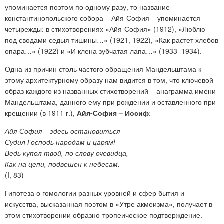
упоминается поэтом по одному разу, то название
константинопольского собора – Айя-София – упоминается
четырежды: в стихотворениях «Айя-София» (1912), «Люблю
под сводами седыя тишины…» (1921, 1922), «Как растет хлебов
опара…» (1922) и «И клена зубчатая лапа…» (1933–1934).
Одна из причин столь частого обращения Мандельштама к
этому архитектурному образу нам видится в том, что ключевой
образ каждого из названных стихотворений – анаграмма имени
Мандельштама, данного ему при рождении и оставленного при
крещении (в 1911 г.),
Айя-София – Иосиф
:
Айя-София – здесь остановиться
Судил Господь народам и царям!
Ведь купол твой, по слову очевидца,
Как на цепи, подвешен к небесам.
(I, 83)
Гипотеза о гомологии разных уровней и сфер бытия и
искусства, высказанная поэтом в «Утре акмеизма», получает в
этом стихотворении образно-тропеическое подтверждение.