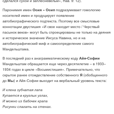
сделался сухой и заплесневелый», Нав. 9: 12).
Паронимия имен
Осия
=
Осип
подразумевает гомологию
носителей имен и продуцирует появление
автобиографического подтекста. Поэтому все смысловые
коннотации двустишия «И свое находит место / Черствый
пасынок веков» могут быть спроецированы не только на деяния
и историческое значение Иисуса Навина, но и на
автобиографический миф и самоопределение самого
Мандельштама.
В последний раз к анаграмматическому коду
Айя-Софии
Мандельштам обращается еще через десятилетие – в 1933–
1934 годах в цикле «Восьмистишия». Примечательно, что
скрытое ранее отождествление собственного
Я
(обобщенного
до
Мы
) и Айя-Софии выходит на вербальный уровень текста:
И клена зубчатая лапа
Купается в круглых углах,
И можно из бабочек крапа
Рисунки слагать на стенах.