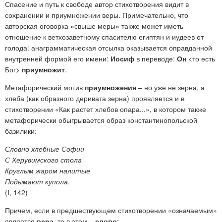
Спасение и путь к свободе автор стихотворения видит в
сохранении и приумножении веры. Примечательно, что
авторская оговорка «свыше меры» также может иметь
отношение к ветхозаветному спасителю египтян и иудеев от
голода: анаграмматическая отсылка оказывается оправданной
внутренней формой его имени:
Иосиф
в переводе:
Он
<то есть
Бог>
приумножит
.
Метафорический мотив
приумножения
– но уже не зерна, а
хлеба (как образного деривата зерна) проявляется и в
стихотворении «Как растет хлебов опара...», в котором также
метафорически обыгрывается образ константинопольской
базилики:
Словно хлебные Софии
С Херувимского стола
Круглым жаром налитые
Подымают купола.
(I, 142)
Причем, если в предшествующем стихотворении «означаемым»
является
вера
, то в этом –
слово
: