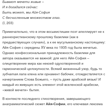
Бывают мечети живые –
И я догадался сейчас:
Быть может, мы Айя-София
С бесчисленным множеством глаз.
(I, 203)
Примечательно, что в этом восьмистишии поэт апеллирует не к
раннехристианскому прошлому базилики (как в
предшествующих случаях), а к ее мусульманскому настоящему:
Айя-София с середины XV века по 1935 год была мечетью.
Однако конфессиональная принадлежность базилики для
автора оказывается не важной: для него Айя-София –
олицетворение мира как некоей одухотворенной и
гармонической целокупности. Всякий жизненный узор, будь то
зубчатая лапа
клена или орнамент
бабочек
, отождествляется с
начертанием Слова Божьего, – пусть даже арабской вязью! И
каждый из живущих есть элемент этой вселенской арабески,
«живой мечети» бытия.
В контексте последнего стихотворения, завершающего
анаграмматический сюжет
Айя-Софии
, его ключевая лексема