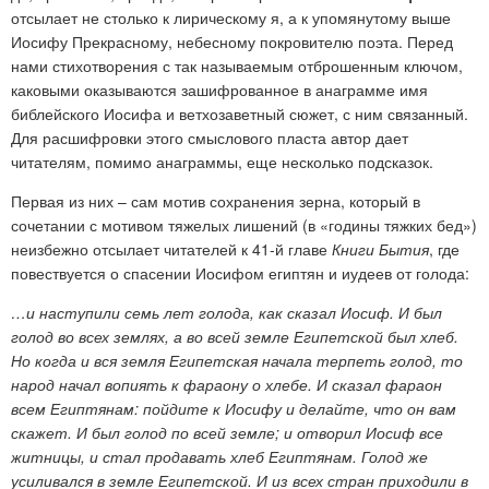
отсылает не столько к лирическому я, а к упомянутому выше
Иосифу Прекрасному, небесному покровителю поэта. Перед
нами стихотворения с так называемым отброшенным ключом,
каковыми оказываются зашифрованное в анаграмме имя
библейского Иосифа и ветхозаветный сюжет, с ним связанный.
Для расшифровки этого смыслового пласта автор дает
читателям, помимо анаграммы, еще несколько подсказок.
Первая из них – сам мотив сохранения зерна, который в
сочетании с мотивом тяжелых лишений (в «годины тяжких бед»)
неизбежно отсылает читателей к 41-й главе
Книги Бытия
, где
повествуется о спасении Иосифом египтян и иудеев от голода:
…и наступили семь лет голода, как сказал Иосиф. И был
голод во всех землях, а во всей земле Египетской был хлеб.
Но когда и вся земля Египетская начала терпеть голод, то
народ начал вопиять к фараону о хлебе. И сказал фараон
всем Египтянам: пойдите к Иосифу и делайте, что он вам
скажет. И был голод по всей земле; и отворил Иосиф все
житницы, и стал продавать хлеб Египтянам. Голод же
усиливался в земле Египетской. И из всех стран приходили в