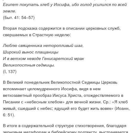
Египет покупать хлеб у Иосифа, ибо голод усилился по всей
земле.
(Быт. 41: 54–57)
Вторая подсказка содержится в описании церковных служб,
свершаемых в Страстную неделю:
Люблю священника неторопливый шаг,
Широкий вынос плащаницы
И в ветхом неводе Генисаретский мрак
Великопостныя седмицы.
(I, 137)
В Великий понедельник Великопостной Седмицы Церковь
вспоминает
целомудренного Иосифа, видя в нем
ветхозаветный прообраз Иисуса Христа, отождествляемого в
Писании с «небесным хлебом» для вечной жизни. Ср.: «Я хлеб
живый, сшедший с небес; ядущий его будет жить вовек» (Иоанн,
6: 51).
В итоге в содержательной структуре стихотворения, благодаря
зерновым метафорам и библейскому подтексту, выстраивается