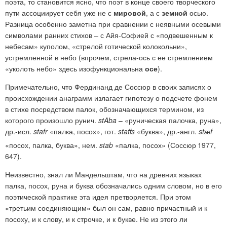
поэта, то становится ясно, что поэт в конце своего творческого
пути ассоциирует себя уже не с
мировой
, а с
земной
осью.
Разница особенно заметна при сравнении с неявными осевыми
символами ранних стихов – с Айя-Софией с «подвешенным к
небесам»
купол
ом, «стрелой готической колокольни»,
устремленной в небо (впрочем, стрела-ось с ее стремлением
«уколоть небо» здесь изофункциональна
осе
).
Примечательно, что Фердинанд де Соссюр в своих записях о
происхождении анаграмм излагает гипотезу о подсчете фонем
в стихе посредством палок, обозначающихся термином, из
которого произошло рунич.
stAba
– «руническая палочка, руна»,
др.-исл.
stafr
«палка, посох», гот.
staffs
«буква», др.-англ.
stӕf
«посох, палка, буква», нем.
stab
«палка, посох» (Соссюр
1977,
647).
Неизвестно, знал ли Мандельштам, что на древних языках
палка, посох, руна и буква обозначались одним словом, но в его
поэтической практике эта идея претворяется. При этом
«третьим соединяющим» был он сам, равно причастный и к
посоху, и к слову, и к строчке, и к букве. Не из этого ли