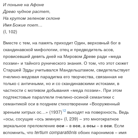
И поныне на Афоне
Древо чудное растет,
На крутом зеленом склоне
Имя Божие поет…
(I, 102)
Вместе с тем, на память приходит Один, верховный бог в
скандинавской мифологии, отец и предводитель асов,
провисевший девять дней на Мировом Древе ради «меда
поэзии» и тайного рунического знания. О том, что этот сюжет
Старшей Эдды учитывался Мандельштамом, свидетельствует
пчелино-медовая парадигма его творчества, связанная не
только с античными, но и со скандинавскими истоками, в
частности с мотивом добывания «меда поэзии». При этом
подтекстовые параллели пчелино-осиной семантики с
семантикой оси в позднем стихотворении «Вооруженный
12
зреньем хитрых ос…» (1937)
выходят на поверхность. Ведь
«осы, сосущие «ось земную» (I, 239) – это многократное
зеркальное преломление
оси
– в
осе
, а
осы
– в
оси
. Если
вспомнить, что
tertium comparatiōnis
обоих паронимов – имя