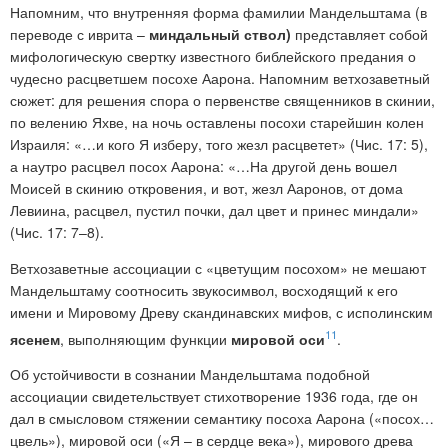
Напомним, что
внутренняя форма фамилии Мандельштама (в
переводе с иврита –
миндальный ствол)
представляет собой
мифологическую свертку известного библейского предания о
чудесно расцветшем посохе Аарона. Напомним ветхозаветный
сюжет: для решения спора о первенстве священников в скинии,
по велению Яхве, на ночь оставлены посохи старейшин колен
Израиля: «…и кого Я изберу, того жезл расцветет» (Чис. 17: 5),
а наутро расцвел посох Аарона: «…На другой день вошел
Моисей в скинию откровения, и вот, жезл Ааронов, от дома
Левиина, расцвел, пустил почки, дал цвет и принес миндали»
(Чис. 17: 7–8).
Ветхозаветные ассоциации с «цветущим посохом» не мешают
Мандельштаму соотносить звукосимвол, восходящий к его
имени и Мировому Древу скандинавских мифов, с исполинским
11
ясенем
, выполняющим функции
мировой оси
.
Об устойчивости в сознании Мандельштама подобной
ассоциации свидетельствует стихотворение 1936 года, где он
дал в смысловом стяжении семантику посоха Аарона («посох…
цвель»), мировой оси («Я – в сердце века»), мирового древа