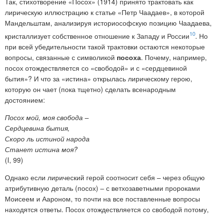
Так, стихотворение «Посох» (1914) принято трактовать как
лирическую иллюстрацию к статье «Петр Чаадаев», в которой
Мандельштам, анализируя историософскую позицию Чаадаева,
10
кристаллизует собственное отношение к Западу и России
. Но
при всей убедительности такой трактовки остаются некоторые
вопросы, связанные с символикой
посоха
. Почему, например,
посох отождествляется со «свободой»
и с «сердцевиной
бытия»? И что за «истина» открылась лирическому герою,
которую он чает (пока тщетно) сделать всенародным
достоянием:
Посох мой, моя свобода –
Сердцевина бытия,
Скоро ль истиной народа
Станет истина моя?
(I, 99)
Однако если лирический герой соотносит себя – через общую
атрибутивную деталь (посох) – с ветхозаветными пророками
Моисеем и Аароном, то почти на все поставленные вопросы
находятся ответы. Посох отождествляется со свободой потому,