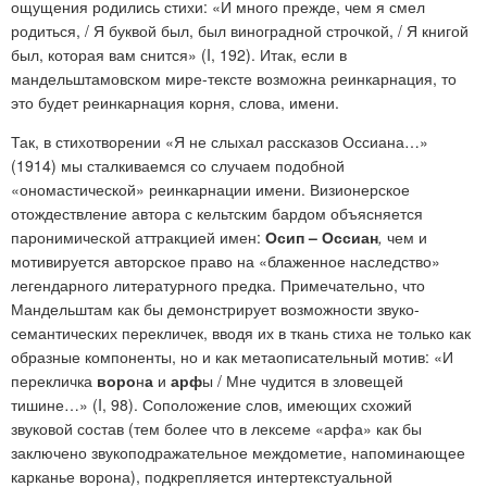
ощущения родились стихи: «И много прежде, чем я смел
родиться, / Я буквой был, был виноградной строчкой, / Я книгой
был, которая вам снится» (I, 192). Итак, если в
мандельштамовском мире-тексте возможна реинкарнация, то
это будет реинкарнация корня, слова, имени.
Так, в стихотворении «Я не слыхал рассказов Оссиана…»
(1914) мы сталкиваемся со случаем подобной
«ономастической» реинкарнации имени. Визионерское
отождествление автора с кельтским бардом объясняется
паронимической аттракцией имен:
Осип – Оссиан
,
чем и
мотивируется авторское право на «блаженное наследство»
легендарного литературного предка. Примечательно, что
Мандельштам как бы демонстрирует возможности звуко-
семантических перекличек, вводя их в ткань стиха не только как
образные компоненты, но и как метаописательный мотив: «И
перекличка
воро
н
а
и
арф
ы / Мне чудится в зловещей
тишине…» (I, 98). Соположение слов, имеющих схожий
звуковой состав (тем более что в лексеме «арфа» как бы
заключено звукоподражательное междометие, напоминающее
карканье ворона), подкрепляется интертекстуальной