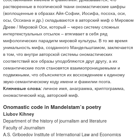
растворенные в поэтической ткани ономастические шифры
(воплощенные в образах Айя-Софии, Иосифа, посоха, оси,
осы, Оссиана и др.) складываются в авторский миф о Мировом
Древе / Мировой Оси, который – через систему сложных
интертекстуальных отсылок – втягивает в себя ряд
мифологических парадигм мировой культуры. В то же время
уникальность мифа, созданного Мандельштамом, заключается
в том, что внутри авторской системы ономастических
соответствий все образы уподобляются друг другу, а их
семантические поля становятся взаимопроницаемыми и
подвижными, что объясняется их восхождением к единому
звуко-семантическому коду имени и фамилии поэта.
Ключевые слова
:
личное имя, анаграмма, криптограмма,
ономастический код, авторский миф.
Onomastic code in Mandelstam’s poetry
Liubov Kihney
Department of the history of journalism and literature
Faculty of Journalism
A.S. Griboedov Institute of International Law and Economics