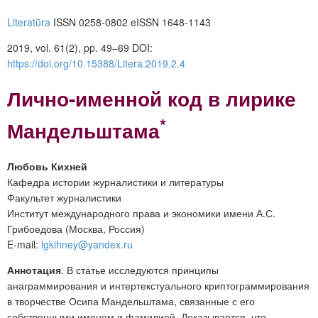
Literatūra
ISSN 0258-0802 eISSN 1648-1143
2019, vol. 61(2), pp. 49–69 DOI:
https://doi.org/10.15388/Litera.2019.2.4
Лично-именной код в лирике
*
Мандельштама
Любовь Кихней
Кафедра истории журналистики и литературы
Факультет журналистики
Институт международного права и экономики имени А.С.
Грибоедова (Москва, Россия)
E-mail:
lgkihney@yandex.ru
Аннотация
. В статье исследуются принципы
анаграммирования и интертекстуального криптограммирования
в творчестве Осипа Мандельштама, связанные с его
собственными именем и фамилией. Доказывается, что