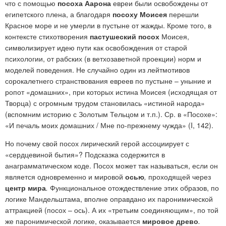
что с помощью
посоха Аарона
евреи были освобождены от
египетского плена, а благодаря
посоху Моисея
перешли
Красное море и не умерли в пустыне от жажды. Кроме того, в
контексте стихотворения
пастушеский посох
Моисея,
символизирует идею пути как освобождения от старой
психологии, от рабских (в ветхозаветной проекции) норм и
моделей поведения. Не случайно один из лейтмотивов
сорокалетнего странствования евреев по пустыне – уныние и
ропот «домашних», при которых истина Моисея (исходящая от
Творца) с огромным трудом становилась «истиной народа»
(вспомним историю с Золотым Тельцом и т.п.). Ср. в «Посохе»:
«И печаль моих домашних / Мне по-прежнему чужда» (I, 142).
Но почему свой посох лирический герой ассоциирует с
«сердцевиной бытия»? Подсказка содержится в
анаграмматическом коде. Посох может так называться, если он
является одновременно и мировой
осью
,
проходящей через
центр мира
.
Функциональное отождествление этих образов, по
логике Мандельштама, вполне оправдано их паронимической
аттракцией (посох – ось). А их «третьим соединяющим», по той
же паронимической логике, оказывается
мировое древо
.