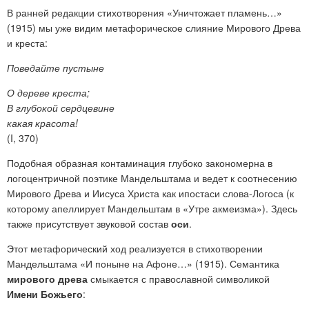
В ранней редакции стихотворения «Уничтожает пламень…»
(1915) мы уже видим метафорическое слияние Мирового Древа
и креста:
Поведайте пустыне
О дереве креста;
В глубокой сердцевине
какая красота!
(I, 370)
Подобная образная контаминация глубоко закономерна в
логоцентричной поэтике Мандельштама и ведет к соотнесению
Мирового Древа и Иисуса Христа как ипостаси слова-Логоса (к
которому апеллирует Мандельштам в «Утре акмеизма»). Здесь
также присутствует звуковой состав
оси
.
Этот метафорический ход реализуется в стихотворении
Мандельштама «И поныне на Афоне…» (1915). Семантика
мирового древа
смыкается с православной символикой
Имени Божьего
: