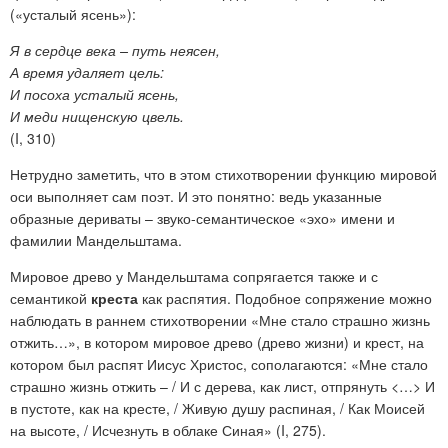
(«усталый ясень»):
Я в сердце века – путь неясен,
А время удаляет цель:
И посоха усталый ясень,
И меди нищенскую цвель.
(I, 310)
Нетрудно заметить, что в этом стихотворении функцию мировой
оси выполняет сам поэт. И это понятно: ведь указанные
образные дериваты – звуко-семантическое «эхо» имени и
фамилии Мандельштама.
Мировое древо
у Мандельштама сопрягается также и с
семантикой
креста
как распятия. Подобное сопряжение можно
наблюдать в раннем стихотворении «Мне стало страшно жизнь
отжить…», в котором мировое древо (древо жизни) и крест, на
котором был распят Иисус Христос, сополагаются: «Мне стало
страшно жизнь отжить – / И с дерева, как лист, отпрянуть <…> И
в пустоте, как на кресте, / Живую душу распиная, / Как Моисей
на высоте, / Исчезнуть в облаке Синая» (I, 275).