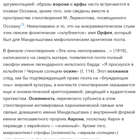
аргументацией: образы
ворона
и
арфы
часто встречаются в
поэмах Оссиана, кроме того, они сведены вместе в
пространстве стихотворения М. Лермонтова, посвященного
13
Оссиану
. Немаловажно и то, что на анаграмматическом стыке
этих лексем фонетически «склубляется» имя
Орфея
, который
был для Мандельштама мифологическим архетипом поэта.
В финале стихотворения «Эта ночь непоправима…» (1916),
написанного на смерть матери, появляется почти полный
омофон имени легендарного кельтского барда: «Я проснулся в
колыбели / Черным солнцем
осиян
» (I, 114). Этот
оссианов
след, как бы подтверждающий право поэта на «блуждающие
сны» мировой культуры, в контексте стихотворения оказывается
еще и ономастической криптограммой, уводящей к иудаистским
претекстам.
Осиянность
лирического субъекта в этом
стихотворении мотивирована паронимической связью или
связью домашнего имени Мандельштама с внутренней формой
имени ветхозаветного пророка
Аарона
,
поскольку
Аарон в
переводе с еврейского – «осиянный». Кроме того,
микроконтекст строфы (осиянность «черным солнцем»)