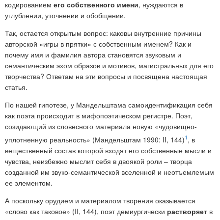
кодированием
его собственного
имени
, нуждаются в
углублении, уточнении и обобщении.
Так, остается открытым вопрос: каковы внутренние причины
авторской «игры в прятки» с собственным именем? Как и
почему имя и фамилия автора становятся звуковым и
семантическим эхом образов и мотивов, магистральных для его
творчества? Ответам на эти вопросы и посвящена настоящая
статья.
По нашей гипотезе, у Мандельштама самоидентификация себя
как поэта происходит в мифопоэтическом регистре. Поэт,
созидающий из словесного материала новую «чудовищно-
1
уплотненную реальность» (Мандельштам 1990: II, 144)
, в
вещественный состав которой входят его собственные мысли и
чувства, неизбежно мыслит себя в двоякой роли – творца
созданной им звуко-семантической вселенной и неотъемлемым
ее элементом.
А поскольку орудием и материалом творения оказывается
«слово как таковое» (II, 144), поэт демиургически
растворяет
в