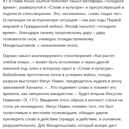
41-я глава
Книги Бытия
поясняет смысл метафоры «голодное
время», развернутой в «Слове и культуре» и присутствующей в
подтексте стихотворения. Это, несомненно, «семь тощих лет»
(в проекции на историческую ситуацию – как раз годы Первой
мировой и Гражданской войны). Иосиф насытил «голодное
время», благодаря своему пророческому дару – дару
толкователя снов, очевидно отождествляемому
Мандельштамом, с назначением поэта.
Однако смысл анализируемого стихотворения «Как растет
хлебов опара...» может быть истолкован и через другой
именной код, ключ к которому скрыт в «Слове и культуре».
Библейским прототипом поэта в условиях войны, голода,
разрухи выступает Иисус Навин, предводитель иудеев в эпоху
завоеваний Ханаана: «…Кто поднимет слово и покажет его
времени, как священник евхаристию, – будет вторым Иисусом
Навином» (II, 171). Введение этого образа в контекст статьи не
столь уж неожиданно. Иисус Навин, помимо того, что был
талантливым и жестоким полководцем, обладал даром
претворять слово в действие (правда, в действие, в основном,
разрушительное). Для Мандельштама, который вскоре даст