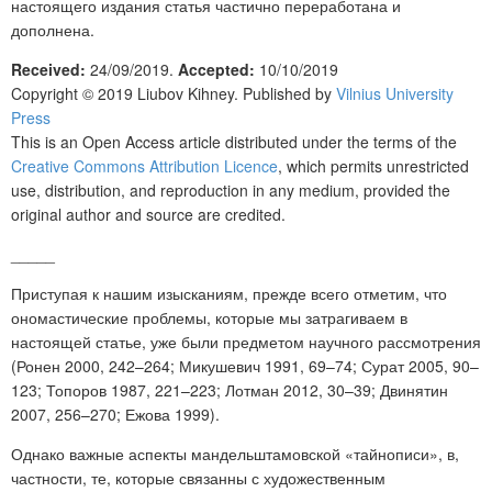
настоящего издания статья частично переработана и
дополнена.
Received:
24/09/2019.
Accepted:
10/10/2019
Copyright © 2019 Liubov Kihney. Published by
Vilnius University
Press
This is an Open Access article distributed under the terms of the
Creative Commons Attribution Licence
, which permits unrestricted
use, distribution, and reproduction in any medium, provided the
original author and source are credited.
_____
Приступая к нашим изысканиям, прежде всего отметим, что
ономастические проблемы, которые мы затрагиваем в
настоящей статье, уже были предметом научного рассмотрения
(Ронен 2000, 242–264; Микушевич 1991, 69–74; Сурат 2005, 90–
123; Топоров 1987, 221–223; Лотман 2012, 30–39; Двинятин
2007, 256–270; Ежова 1999).
Однако важные аспекты мандельштамовской «тайнописи», в,
частности, те, которые связанны с художественным