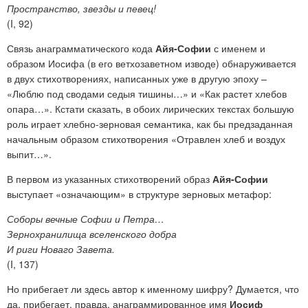
Пространство, звезды и певец!
(I, 92)
Связь анаграмматического кода
Айя-Софии
с именем и
образом Иосифа (в его ветхозаветном изводе) обнаруживается
в двух стихотворениях, написанных уже в другую эпоху –
«Люблю под сводами седыя тишины…» и «Как растет хлебов
опара…». Кстати сказать, в обоих лирических текстах большую
роль играет хлебно-зерновая семантика, как бы предзаданная
начальным образом стихотворения «Отравлен хлеб и воздух
выпит…».
В первом из указанных стихотворений образ
Айя-Софии
выступает «означающим» в структуре зерновых метафор:
Соборы вечные Софии и Петра…
Зернохранилища вселенского добра
И риги Новаго Завета.
(I, 137)
Но прибегает ли здесь автор к именному шифру? Думается, что
да, прибегает, правда, анаграммированное имя
Иосиф