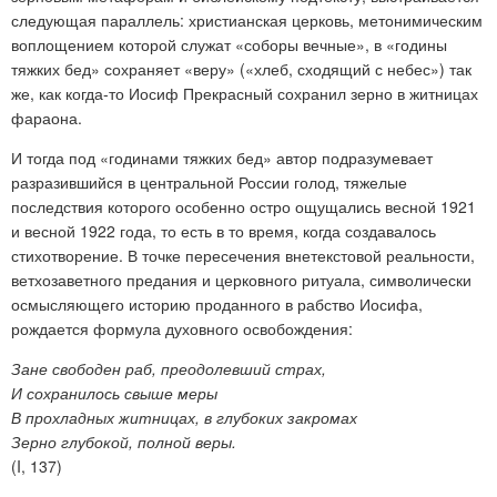
следующая параллель: христианская церковь, метонимическим
воплощением которой служат «соборы вечные», в «годины
тяжких бед» сохраняет «веру» («хлеб, сходящий с небес») так
же, как когда-то Иосиф Прекрасный сохранил зерно в житницах
фараона.
И тогда под «годинами тяжких бед» автор подразумевает
разразившийся в центральной России голод, тяжелые
последствия которого особенно остро ощущались весной 1921
и весной 1922 года, то есть в то время, когда создавалось
стихотворение. В точке пересечения внетекстовой реальности,
ветхозаветного предания и церковного ритуала, символически
осмысляющего историю проданного в рабство Иосифа,
рождается формула духовного освобождения:
Зане свободен раб, преодолевший страх,
И сохранилось свыше меры
В прохладных житницах, в глубоких закромах
Зерно глубокой, полной веры.
(I, 137)