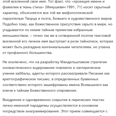
этой вселенной свое имя. Тот факт, что «проекция имени и
фамилии в ткань стиха» (Микушевич 1991, 71) носит скрытный
характер, объясняется все той же мифопоэтической
параллелью Творца и поэта, Божьего и художественного миров.
Подобно тому, как божественное присутствие скрыто в мире, но
угадывается по неким тайным приметам избранным
меньшинством, – точно так же в сотворенной поэтом текстовой
вселенной его личное имя выступает в роли тайнописи, которая
может быть разгадана конгениальными читателями, но утаена
от профанного большинства.
Не исключено, что на разработку Мандельштамом стратегии
ономастического кодирования повлияло и эзотерическое
учение каббалы, адепты которого рассматривали Писание как
криптографическое письмо, в определенных буквенных
соответствиях которого зашифрованы имена Всевышнего как
ключи к тайнам Божественного откровения.
Внедрение и одновременно сокрытие в лирических текстах
лично-именной парадигмы осуществляется в основном
посредством анаграммирования. Этот прием совмещается с