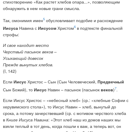
стихотворению «Как растет хлебов опара...», позволяющим
обнаружить в нем новые грани смысла.
5
Так, омонимия имен
обусловливает подобие и расхождение
6
Иисуса
Навина с
Иисусом
Христом
в подтексте финальной
строфы:
И свое находит место
Черствый пасынок веков –
Усыхающий довесок
Прежде вынутых хлебов.
(I, 142)
Если
Иисус
Христос – Сын (Сын Человеческий,
Предвечный
7
Сын Божий), то
Иисус
Навин – пасынок (пасынок
веков
)
.
Если Иисус Христос – «небесный хлеб» (ср.: «хлебные Софии с
херувимского стола»), то Иисус Навин – хлеб, вынутый до
срока, а потому зачерствевший (ср. с мотивом черствого хлеба
в
Книге Иисуса Навина
: «Этот хлеб наш из домов наших мы
взяли теплый в тот день, когда пошли к вам, а теперь вот, он