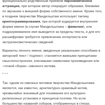
функционально родственным приемом
паронимической
аттракции,
при котором автор оперирует образами, близкими
по звучанию к внешней форме собственного имени. Кроме того,
в позднем творчестве Мандельштам использует тактику
криптограммирования
, при которой кодируется внутренняя
форма имени (в случае Мандельштама –
фамилии
), или
подразумеваемое имя выводится за пределы текста, и для его
расшифровки требуется привлечение интертекста или
экстралингвистических сведений.
Варианты личного имени, введенные указанными способами в
авторский текст / подтекст, становятся важными принципами
смыслопостроения, ключевыми символами произведения или
«точкой сборки» сквозного мотива.
* * *
Так, одним из сквозных мотивов творчества Мандельштама
является, как известно, архитектурно-храмовый мотив,
чрезвычайно значимый для понимания его культурно-
религиозных установок и принципов поэтики. Но если
большинство названий соборов, отображенных в стихах,