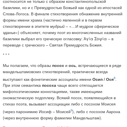
соотносится не только с образом константинопольской
базилики, но и с Премудростью Божьей как одной из ипостасей
Слова-Логоса. В финале стихотворения обнажение внутренней
формы имени храма (частично явленной и в первом
стихотворении в эпитете
мудрый
– «
…
И мудрое сферическое
зданье») объясняет, почему поэт из многочисленных названий
базилики выбрал его греческую огласовку: Ἁγία Σοφία – в
переводе с греческого – Святая Премудрость Божия.
* * *
Мы полагаем, что образы
посох
и
ось
,
встречающиеся в ряде
мандельштамовских стихотворений, практически всегда
8
выступают как фонетические ассоциаты имени
Осип / Ося
.
При этом семантика
посоха
чаще всего отягощается
мифопоэтическими коннотациями, также имеющими
ономастическую подоплеку. Всякий посох, появляющийся в
стихах поэта, вызывает ассоциации либо с посохом Моисея
9
(через паронимию Иосиф – Моисей
), либо с посохом Аарона
(через внутреннюю форму фамилии Мандельштам).