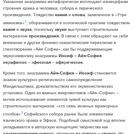
Указанная анаграмма метафорически воплощает изоморфизм
строения храма и человека, собора и лирического
произведения. Тождество
камня
и
слова
, заявленное в «Утре
2
акмеизма»
, оборачивается в поэтической практике тождеством
камня
и
звука
, поскольку
звуки
выступают строительным
материалом
произведения
. В связи с этим обращают на себя
внимание и другие фонемо-семантические переклички в
стихотворении «Айя-Софии», как бы поддерживающие
звукосимволику анаграммы
Иосиф – Айя-София
:
се
р
афи
м
о
в – э
фесс
к
ая
–
сфе
р
и
ч
ес
к
ое
.
Кроме того, анаграмма
Айя-София – Иосиф
становится
знаком культурно-религиозного самоопределения
Мандельштама, доказательством его экуменистических
установок. Один из важных микромотивов «Айя–Софии» –
мотив использования элементов чужой культуры как
строительного материала: «сто семь зеленых мраморных
3
столбов»
Софийского собора ранее были элементами
языческого храма в Эфесе. Подобный смысловой ход вполне
укладывается в авторскую концепцию творчества как
одомашнивания чужого
,
творения
из чужого – своего
. Но