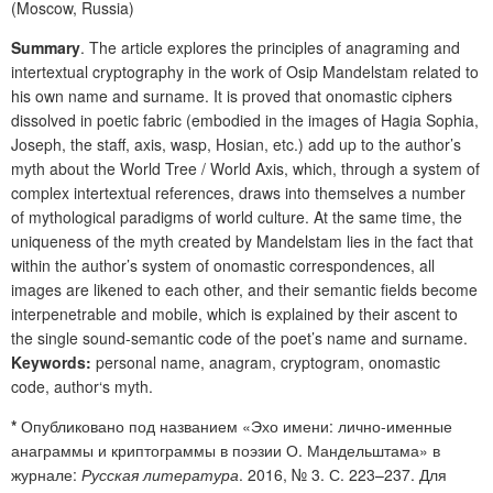
(Moscow, Russia)
Summary
. The article explores the principles of anagraming and
intertextual cryptography in the work of Osip Mandelstam related to
his own name and surname. It is proved that onomastic ciphers
dissolved in poetic fabric (embodied in the images of Hagia Sophia,
Joseph, the staff, axis, wasp, Hosian, etc.) add up to the author’s
myth about the World Tree / World Axis, which, through a system of
complex intertextual references, draws into themselves a number
of mythological paradigms of world culture. At the same time, the
uniqueness of the myth created by Mandelstam lies in the fact that
within the author’s system of onomastic correspondences, all
images are likened to each other, and their semantic fields become
interpenetrable and mobile, which is explained by their ascent to
the single sound-semantic code of the poet’s name and surname.
Keywords:
personal name, anagram, cryptogram, onomastic
code, author‘s myth.
*
Опубликовано под названием «Эхо имени: лично-именные
анаграммы и криптограммы в поэзии О. Мандельштама» в
журнале:
Русская литература
. 2016, № 3. С. 223–237. Для