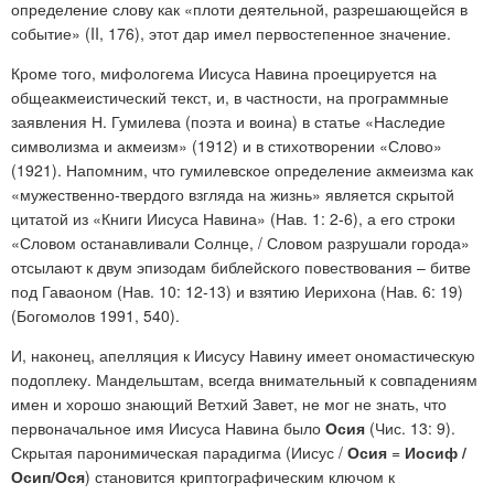
определение слову как «плоти деятельной, разрешающейся в
событие» (II, 176), этот дар имел первостепенное значение.
Кроме того, мифологема Иисуса Навина проецируется на
общеакмеистический текст, и, в частности, на программные
заявления Н. Гумилева (поэта и воина) в статье «Наследие
символизма и акмеизм» (1912) и в стихотворении «Слово»
(1921). Напомним, что гумилевское определение акмеизма как
«мужественно-твердого взгляда на жизнь» является скрытой
цитатой из «Книги Иисуса Навина» (Нав. 1: 2-6), а его строки
«Словом останавливали Солнце, / Словом разрушали города»
отсылают к двум эпизодам библейского повествования – битве
под Гаваоном (Нав. 10: 12-13) и взятию Иерихона (Нав. 6: 19)
(Богомолов 1991, 540).
И, наконец, апелляция к Иисусу Навину имеет ономастическую
подоплеку. Мандельштам, всегда внимательный к совпадениям
имен и хорошо знающий Ветхий Завет, не мог не знать, что
первоначальное имя Иисуса Навина было
Осия
(Чис. 13: 9).
Скрытая паронимическая парадигма (Иисус /
Осия
=
Иосиф /
Осип/Ося
) становится криптографическим ключом к