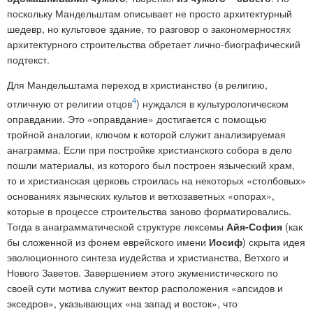
поскольку Мандельштам описывает не просто архитектурный
шедевр, но культовое здание, то разговор о закономерностях
архитектурного строительства обретает лично-биографический
подтекст.
Для Мандельштама переход в христианство (в религию,
4
отличную от религии отцов
) нуждался в культурологическом
оправдании. Это «оправдание» достигается с помощью
тройной аналогии, ключом к которой служит анализируемая
анаграмма. Если при постройке христианского собора в дело
пошли материалы, из которого был построен языческий храм,
то и христианская церковь строилась на некоторых «столбовых»
основаниях языческих культов и ветхозаветных «опорах»,
которые в процессе строительства заново форматировались.
Тогда в анаграмматической структуре лексемы
Айя-София
(как
бы сложенной из фонем еврейского имени
Иосиф
) скрыта идея
эволюционного синтеза иудейства и христианства, Ветхого и
Нового Заветов. Завершением этого экуменистического по
своей сути мотива служит вектор расположения «апсидов и
экседров», указывающих «на запад и восток», что