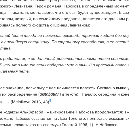
жного» Левитана. Герой романа Набокова в определенный момент 
ца – писателя, мечтавшего, что его сын будет вундеркиндом. В св
итаном, который, по семейному преданию, является его дальним 
добиваясь полного сходства с Юрием Левитаном:
той (хотя тогда ее называли грязной), трамваи ходили без пер
 в английскую спецшколу. По странному совпадению, в ее вест
итана.
ть родителям, я отдаленный родственник знаменитого советск
быть, что именно гены подарили мне сильный и красивый голос
шая меня петь.
ое значение, поскольку с нее начинается повесть. Согласно выше у
 их распределение (
distribution
) в тексте: «Начало, середина и ко
5
 …» (Melnikova 2016, 43)
.
ые кодексы Аль-Эфэсби» – цитирование Набокова продолжается: э
 романе Набоков ссылается на Льва Толстого, полностью искажая 
 семья несчастлива по-своему»
(Толстой 1996, 1). У Набокова: