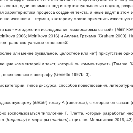
альность», одни понимают под интертекстуальностью подход, разра
я характеристика процесса создания текста, а иные видят в этом 
енно излишняя – термин, к которому можно применить известную по
ти как «методологии исследования межтекстовых связей» (Melnikov
lnikova 2006; Melnikova 2016) и Аллена Грэхама (Graham 2000). Н
ов транстекстуальных отношений:
более или менее буквальное, целостное или нет) присутствие одног
няющую комментарий и текст, который он комментирует» (Там же, 3
, послесловию и эпиграфу (Genette 1997b, 3).
ых категорий, типов дискурса, способов повествования, литературн
предшествующему (
earlier
) тексту А (гипотекст), с которым он связа
обно воспользоваться типологией Г. Плетта, который разработал н
та (
frequency
) и маркеры (
markers
)» (цит. по: Мельникова 2016, 42)