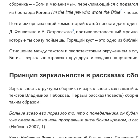
сборника – «Боги и механизмы», перекликающийся с подзагол
2
из Леонарда Когена
I’m the little jew who wrote the Bible
к повес
Почти исчерпывающий комментарий к этой повести дает один 
3
Д. Фонвизина и А. Островского
, противопоставленный мрачно
которые ты сразу поймешь. Горящий куст – это одно из библе
Отношение между текстом и околотекстовым окружением в слу
Боги» – зеркально отражают друг друга и создают напряжение в
Принцип зеркальности в рассказах сб
Зеркальность структуры сборника и зеркальность как важный 
текстов Владимира Набокова. Первый рассказ (повесть) сбор
таким образом:
Больше всего его поразило то, что с понедельника он буде
уже смазанные на ночь прозрачным английским кремом, и сво
(Набоков 2007, 1)
Как у Набокова Лужин – не настоящий Лужин, так у Пелевина 