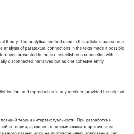
ual theory. The analytical method used in this article is based on a
 analysis of paratextual connections in the texts made it possible
eferences presented in the text established a connection with
ally disconnected narratives but as one cohesive entity.
distribution, and reproduction in any medium, provided the original
 позиций теории интертекстуальности. При разработке и
шейся теории, а, скорее, о полемическом теоретическом
а много разных, если не противоречивых, толкований. Как