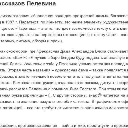
ассказов Пелевина
изом заглавия «Ананасная вода для прекрасной дамы». Заглавие,
д в 1987 г. Паратекст, по Женетту, это некие элементы художестве
целое. «Паратекст – это то, что дает возможность тексту стать книг
атексты делятся на перитексты (относящиеся к тексту части – заг
тервью, письма, обзоры и проч.).
как оксюморон, где
Прекрасная Дама
Александра Блока сталкивает
ского «Вам!»: «Я лучше в баре блядям буду подавать ананасную во
асной Даме».
Ананасная вода
у Пелевина упоминается как последни
ать.
Вторая часть названия –
прекрасная дама
– также появляется 
разом, в заключительной новелле читатель получает ответы на не
текста. Рамочная конструкция, заданная заголовком, диктует восп
связь рассказов Пелевина с романом Льва Толстого. При этом виз
ная буква кириллицы – i). С другой стороны, знак @ читается на а
указывает на значение визуального облика текста. В графическом 
 латиницей – все это требует от читателя знания языков или заст
тражения, противопоставления – война и мир, проститутки и прекр