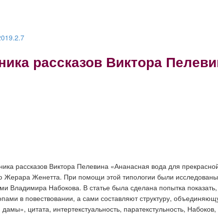
2019.2.7
ника рассказов Виктора Пелеви
ника рассказов Виктора Пелевина «Ананасная вода для прекрасной
ию Жерара Женетта. При помощи этой типологии были исследованы т
стами Владимира Набокова. В статье была сделана попытка показать
опами в повествовании, а сами составляют структуру, объединяющ
амы», цитата, интертекстуальность, паратекстульность, Набоков, 