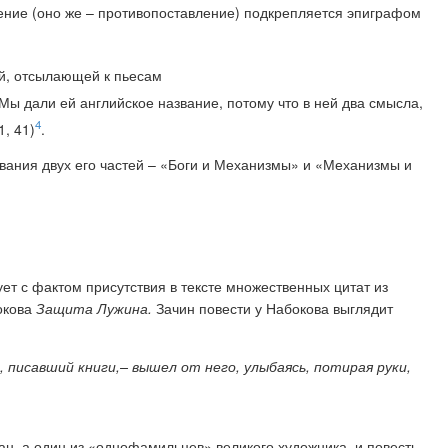
ение (оно же – противопоставление) подкрепляется эпиграфом
ей, отсылающей к пьесам
ы дали ей английское название, потому что в ней два смысла,
4
, 41)
.
вания двух его частей – «Боги и Механизмы» и «Механизмы и
ет с фактом присутствия в тексте множественных цитат из
окова
Защита Лужина.
Зачин повести у Набокова выглядит
 писавший книги,– вышел от него, улыбаясь, потирая руки,
ан, а один из «однофамильцев» великого художника, и повесть