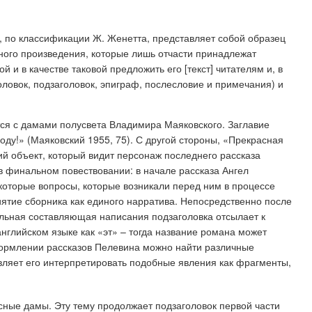
 по классификации Ж. Женетта, представляет собой образец
нного произведения, которые лишь отчасти принадлежат
ой и в качестве таковой предложить его [текст] читателям и, в
оловок, подзаголовок, эпиграф, послесловие и примечания) и
ся с дамами полусвета Владимира Маяковского. Заглавие
ду!» (Маяковский 1955, 75). С другой стороны, «Прекрасная
й объект, который видит персонаж последнего рассказа
в финальном повествовании: в начале рассказа Ангел
которые вопросы, которые возникали перед ним в процессе
риятие сборника как единого нарратива. Непосредственно после
уальная составляющая написания подзаголовка отсылает к
нглийском языке как «эт» – тогда название романа может
оформлении рассказов Пелевина можно найти различные
авляет его интерпретировать подобные явления как фрагменты,
асные дамы. Эту тему продолжает подзаголовок первой части