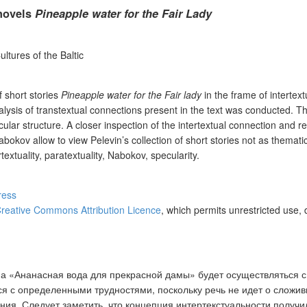
 novels
Pineapple water for the Fair Lady
ltures of the Baltic
f short stories
Pineapple water for the Fair lady
in the frame of intertext
ysis of transtextual connections present in the text was conducted. The
lar structure. A closer inspection of the intertextual connection and r
okov allow to view Pelevin’s collection of short stories not as thematic
rtextuality, paratextuality, Nabokov, specularity.
ress
reative Commons Attribution Licence
, which permits unrestricted use, 
на «Ананасная
вода для прекрасной дамы» будет осуществляться с
ся с определенными трудностями, поскольку речь не идет о сложив
я. Следует заметить, что концепция интертекстуальности получил