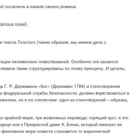
й писатель в начале своего романа.
 famous novel).
 текста Толстого (таким образом, мы имеем дело с
етации пелевинских повествований. Особенно это касается
левина также структурированы по этому принципу. И цитаты,
а Г. Р. Державина «Бог» (Державин 1784) и стихотворение
ом федеральной службы безопасности, должен вчувствоваться в
тематике, но и по стилистике: одно из стихотворений – образец
о крайней мере, три возможных перевода: горящий куст, и это
одице или к Прекрасной даме А. Блока, который именует ее
в фиктивном мире повести становится то марионеткой