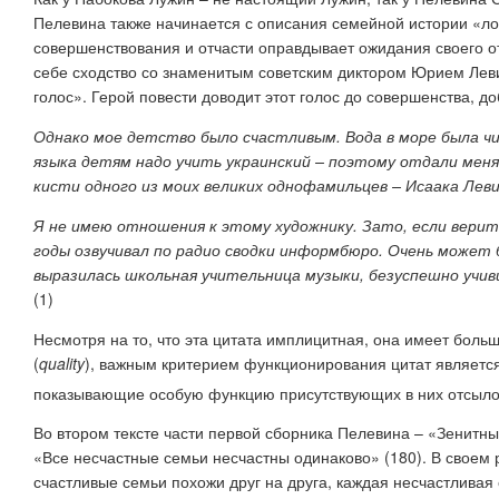
Пелевина также начинается с описания семейной истории «ло
совершенствования и отчасти оправдывает ожидания своего от
себе сходство со знаменитым советским диктором Юрием Лев
голос». Герой повести доводит этот голос до совершенства, 
Однако мое детство было счастливым. Вода в море была чис
языка детям надо учить украинский – поэтому отдали меня
кисти одного из моих великих однофамильцев – Исаака Лев
Я не имею отношения к этому художнику. Зато, если вери
годы озвучивал по радио сводки информбюро. Очень может 
выразилась школьная учительница музыки, безуспешно учив
(1)
Несмотря на то, что эта цитата имплицитная, она имеет больш
(
quality
), важным критерием функционирования цитат является
показывающие особую функцию присутствующих в них отсылок
Во втором тексте части первой сборника Пелевина – «Зенитн
«Все несчастные семьи несчастны одинаково» (180). В своем
счастливые семьи похожи друг на друга, каждая несчастливая