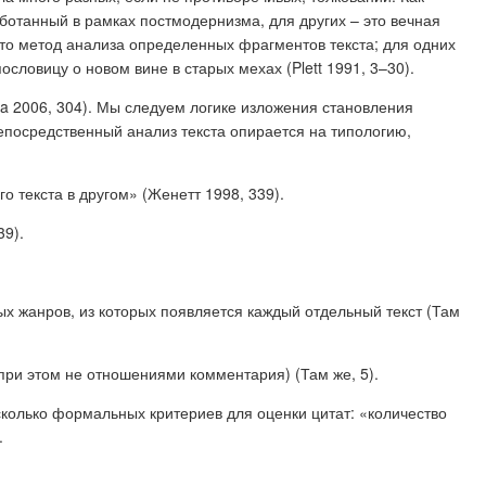
ботанный в рамках постмодернизма, для других – это вечная
это метод анализа определенных фрагментов текста; для одних
словицу о новом вине в старых мехах (Plett 1991, 3–30).
a 2006, 304). Мы следуем логике изложения становления
епосредственный анализ текста опирается на типологию,
о текста в другом» (Женетт 1998, 339).
39).
ых жанров, из которых появляется каждый отдельный текст (Там
н (при этом не отношениями комментария) (Там же, 5).
есколько формальных критериев для оценки цитат: «количество
.