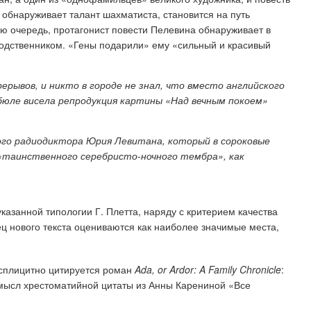
обнаруживает талант шахматиста, становится на путь
ою очередь, протагонист повести Пелевина обнаруживает в
родственником. «Гены подарили» ему «сильный и красивый
ерывов, и никто в городе не знал, что вместо английского
ибюле висела репродукция картины «Над вечным покоем»
ого радиодиктора Юрия Левитана, который в сороковые
 «таинственного серебристо-ночного тембра», как
казанной типологии Г. Плетта, наряду с критерием качества
нец нового текста оцениваются как наиболее значимые места,
ксплицитно цитируется роман
Ada, or Ardor: A Family Chronicle
:
смысл хрестоматийной цитаты из Анны Карениной «Все