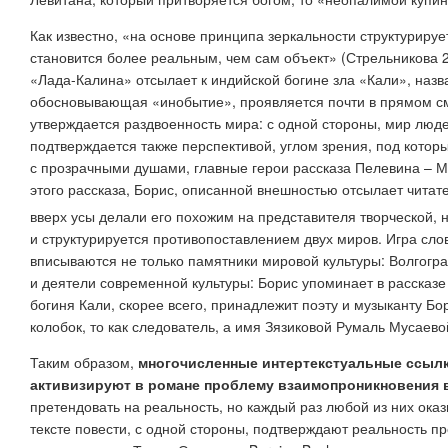
Как известно, «на основе принципа зеркальности структурируе
становится более реальным, чем сам объект» (Стрельникова 20
«Лада-Калина» отсылает к индийской богине зла «Кали», назв
обосновывающая «инобытие», проявляется почти в прямом смыс
утверждается раздвоенность мира: с одной стороны, мир люде
подтверждается также перспективой, углом зрения, под котор
с прозрачными душами, главные герои рассказа Пелевина – М
этого рассказа, Борис, описанной внешностью отсылает читат
вверх усы делали его похожим на представителя творческой,
и структурируется противопоставлением двух миров. Игра слов,
вписываются не только памятники мировой культуры: Волгогра
и деятели современной культуры: Борис упоминает в рассказ
богиня Кали, скорее всего, принадлежит поэту и музыканту Б
колобок, то как следователь, а имя Зязиковой Румаль Мусаево
Таким образом,
многочисленные интертекстуальные ссылки
активизируют в романе проблему взаимопроникновения 
претендовать на реальность, но каждый раз любой из них ока
тексте повести, с одной стороны, подтверждают реальность п