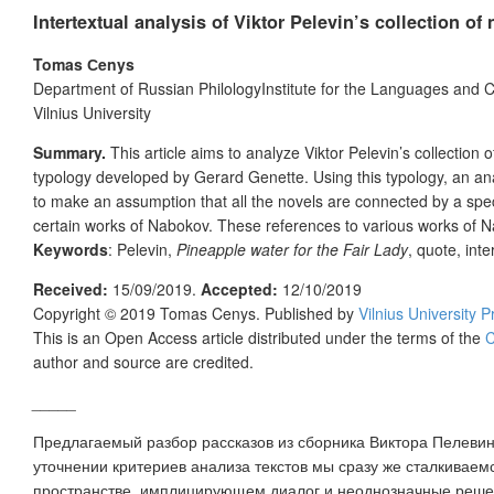
Intertextual analysis of Viktor Pelevin’s collection of
Tomas Сenys
Department of Russian PhilologyInstitute for the Languages and Cu
Vilnius University
Summary.
This article aims to analyze Viktor Pelevin’s collection o
typology developed by Gerard Genette. Using this typology, an anal
to make an assumption that all the novels are connected by a specu
certain works of Nabokov. These references to various works of Nab
Keywords
: Pelevin,
Pineapple water for the Fair Lady
, quote, inte
Received:
15/09/2019.
Accepted:
12/10/2019
Copyright © 2019 Tomas Cenys. Published by
Vilnius University P
This is an Open Access article distributed under the terms of the
C
author and source are credited.
_____
Предлагаемый разбор рассказов из сборника Виктора Пелеви
уточнении критериев анализа текстов мы сразу же сталкиваем
пространстве, имплицирующем диалог и неоднозначные решени