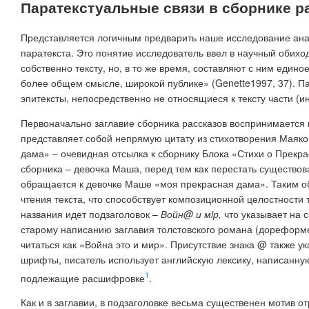
Паратекстуальные связи в сборнике р
Представляется логичным предварить наше исследование анал
паратекста. Это понятие исследователь ввел в научный обихо
собственно тексту, но, в то же время, составляют с ним единое 
более общем смысле, широкой публике» (Genette1997, 37). Пар
эпитексты, непосредственно не относящиеся к тексту части (ин
Первоначально заглавие сборника рассказов воспринимается 
представляет собой непрямую цитату из стихотворения Маяков
дама» – очевидная отсылка к сборнику Блока «Стихи о Прекр
сборника – девочка Маша, перед тем как перестать существов
обращается к девочке Маше «моя прекрасная дама». Таким об
чтения текста, что способствует композиционной целостности 
названия идет подзаголовок –
Войн@ и мiр,
что указывает на 
старому написанию заглавия толстовского романа (дореформен
читаться как «Война это и мир». Присутствие знака @ также 
шрифты, писатель использует английскую лексику, написанную
1
подлежащие расшифровке
.
Как и в заглавии, в подзаголовке весьма существенен мотив о