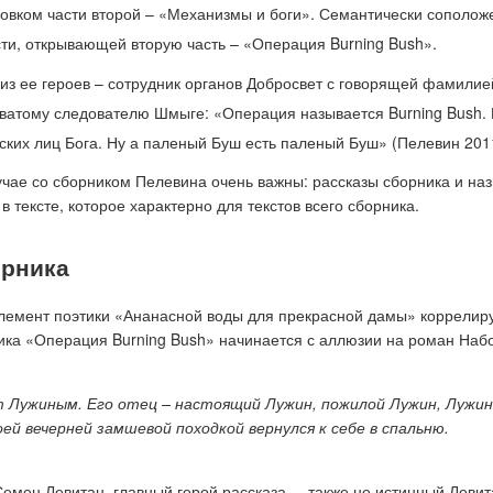
овком части второй – «Механизмы и боги». Семантически сополож
ти, открывающей вторую часть – «Операция Burning Bush».
из ее героев – сотрудник органов Добросвет с говорящей фамили
ватому следователю Шмыге: «Операция называется Burning Bush. М
йских лиц Бога. Ну а паленый Буш есть паленый Буш» (Пелевин 2011
чае со сборником Пелевина очень важны: рассказы сборника и наз
 тексте, которое характерно для текстов всего сборника.
орника
элемент поэтики «Ананасной воды для прекрасной дамы» коррелиру
ника «Операция Burning Bush» начинается с аллюзии на роман Наб
т Лужиным. Его отец – настоящий Лужин, пожилой Лужин, Лужин,
ей вечерней замшевой походкой вернулся к себе в спальню.
Семен Левитан, главный герой рассказа, – также не истинный Левит