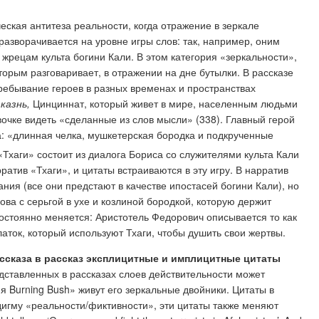
еская антитеза реальности, когда отражение в зеркале
разворачивается на уровне игры слов: так, например, оним
жрецам культа богини Кали. В этом категория «зеркальности»,
орым разговаривает, в отражении на дне бутылки. В рассказе
пребывание героев в разных временах и пространствах
казнь,
Цинциннат, который живет в мире, населенным людьми
очке видеть «сделанные из слов мысли» (338). Главный герой
 «длинная челка, мушкетерская бородка и подкрученные
 «Тхаги» состоит из диалога Бориса со служителями культа Кали
ратив «Тхаги», и цитаты встраиваются в эту игру. В нарратив
ия (все они предстают в качестве ипостасей богини Кали), но
а с серьгой в ухе и козлиной бородкой, которую держит
постоянно меняется: Аристотель Федорович описывается то как
аток, который используют Тхаги, чтобы душить свои жертвы.
ассказа в рассказ эксплицитные и имплицитные цитаты
едставленных в рассказах слоев действительности может
я Burning Bush» живут его зеркальные двойники. Цитаты в
дигму «реальности/фиктивности», эти цитаты также меняют