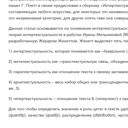
пишет Г. Плетт в своем предисловии к сборнику «Интертексту
составляющая любого искусства; для некоторых это неизменна
это незаменимая категория, для других опять-таки она соверш
Данная статья основывается на понимании интертекстуальнос
теории интертекстуальности в работах Ирины Мельниковой (Me
разработанную Жераром Женеттом. Женетт выделяет пять тип
1) интертекстуальность, которая понимается как «буквальное (
2) метатекстуальность как «транстекстуальную связь, объеди
3) паратекстуальность как отношение текста к своему заглавию
4) архитекстуальность – весь набор общих или трансцендентн
же, 3).
5) гипертекстуальность – отношение текста Б (гипертекст) к 
Для того чтобы определить значение и роль цитат в тексте уд
(
quantity
), качество (
quality
), распределение (
distribution
), часто