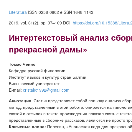
Literatūra
ISSN 0258-0802 eISSN 1648-1143
2019, vol. 61(2), pp. 97–109 DOI:
https://doi.org/10.15388/Litera.
Интертекстовый анализ сбор
прекрасной дамы»
Томас Ченис
Кафедра русской филологии
Институт языков и культур стран Балтии
Вильнюсский университет
E-mail:
cristalix1992@gmail.com
Аннотация
.
Статья представляет собой попытку анализа сбор
метод, представленный в этой работе, опирается на типолог
связей и отсылок в тексте произведения показал связь с тек
представленные в сборнике рассказов, являются не просто тр
Ключевые слова:
Пелевин, «Ананасная вода для прекрасной д