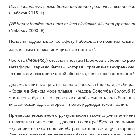
Все счастливые семьи более или менее различны, все несча
(Набоков 2015, 1)
(‘All happy families are more or less dissimilar, all unhappy ones a
(Nabokov 2000, 9)
Пелевин подхватывает эстафету Набокова, но невнимательный
6
зеркальным отражением цитаты в цитате)
.
Частота (
frequency
) отсылок к тестам Набокова в сборнике ра
метафоры «зеркало бытия», которая «организует внутреннюю с
так же как и названия частей сборника, являются частями этой
Две эксплицитные цитаты первого рассказа (повести), «Опера
«Когда я в бурном море плавал» Федора Сологуба (Сологуб 19
эти тексты, буквально прожить их, чтобы сыграть роль бога, а 
классической оды, а второе – пример декадентской поэзии.
Примером зеркальной структуры может также служить элемент
отражается в игре слов – дословно
горящий Буш
; «неопалима
«купиной» в стихотворении «Странных и новых ищу на страниц
Левитана, который притворяется богом, то «неопалимой купин