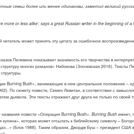
стные семьи более или менее одинаковы, заметил великий русски
re more or less alike’, says a great Russian writer in the beginning of a
 читатель может принять эту цитату за ошибочное воспроизведение
ссказов Пелевина показывает значимость его творчества в интерпр
труктуру многих романов» Набокова (Злочевская 2016). Тексты Пе
 структуры.
ции Burning Bush», занимающие в нем центральное положение – од
02). По сюжету повести, Семен Левитан, в соответствии с замысл
затем дьявола. Эти тексты отражают друг друга не только по своей 
 названия повести «Операция Burning Bush».
Burning Bush
имеет, п
я купина», которая может отсылать к библейскому символу – Богор
ах...» (Блок 1988). Таким образом, Джордж Буш – президент США 
ой».