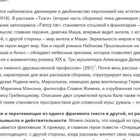
тся набоковское двоемирие и двойничество персонажей как эстетич
16). В рассказе «Тхаги» (вторая часть сборника) тема двоемирия 
ание автосервиса «Fancy car» становится отсылкой к фансигарам – 
ле: главная героиня, девочка Маша, впервые видит ангела, с кот
й, с другой стороны – мир ангела и Маши. Зеркальность миров и 
ым герои видят мир. Как и герой романа Набокова
Приглашение на 
аша и Ангел – обладают небесным зрением, которое позволяет дев
еля к знаменитому роману XIX в.
Три мушкетера
Александра Дюма:
7
 но немного двусмысленной профессии» (291)
. Почти весь рассказ
 характерная для всех рассказов сборника, структурирует весь нар
дская Родина-мать, Марсельеза, немецкая дева воительница Герман
е Мэрилина Мэнсона, философа Славоя Жижека, а отрубленная голов
орису Гребенщикову. Описание двух служителей культа Кали также 
й также становится пространством для словесной игры: румаль – пл
 и перетекающие из одного фрагмента текста в другой, из р
вымысла и действительности
. Можно сказать, что каждый из пр
зывается фиктивным. К примеру, в главном герое повести «Операци
роисходящего, с другой стороны, когда рассказы меняют свою пара