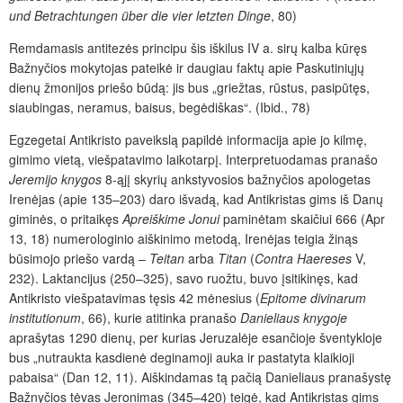
und Betrachtungen über die vier letzten Dinge
, 80)
Remdamasis antitezės principu šis iškilus IV a. sirų kalba kūręs
Bažnyčios mokytojas pateikė ir daugiau faktų apie Paskutiniųjų
dienų žmonijos priešo būdą: jis bus „griežtas, rūstus, pasipūtęs,
siaubingas, neramus, baisus, begėdiškas“. (Ibid., 78)
Egzegetai Antikristo paveikslą papildė informacija apie jo kilmę,
gimimo vietą, viešpatavimo laikotarpį. Interpretuodamas pranašo
Jeremijo knygos
8-ąjį skyrių ankstyvosios bažnyčios apologetas
Irenėjas (apie 135–203) daro išvadą, kad Antikristas gims iš Danų
giminės, o pritaikęs
Apreiškime Jonui
paminėtam skaičiui 666 (Apr
13, 18) numerologinio aiškinimo metodą, Irenėjas teigia žinąs
būsimojo priešo vardą –
Teitan
arba
Titan
(
Contra Haereses
V,
232). Laktancijus (250–325), savo ruožtu, buvo įsitikinęs, kad
Antikristo viešpatavimas tęsis 42 mėnesius (
Epitome divinarum
institutionum
, 66), kurie atitinka pranašo
Danieliaus knygoje
aprašytas 1290 dienų, per kurias Jeruzalėje esančioje šventykloje
bus „nutraukta kasdienė deginamoji auka ir pastatyta klaikioji
pabaisa“ (Dan 12, 11). Aiškindamas tą pačią Danieliaus pranašystę
Bažnyčios tėvas Jeronimas (345–420) teigė, kad Antikristas gims