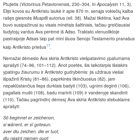
Ptujietis (Victorinus Petavionensis, 230–304,
In Apocalysin
11, 3).
Elijo kovos su Antikristu laukė ir apie 870 m. senąja vokiečių kalba
rašęs giesmės
Muspilli
autorius (eil. 38). Mažai tikėtina, kad Ava
buvo susipažinusi su visais minėtais šaltiniais, tačiau greičiausiai
liudytojų vardus Ava perėmė iš Adso. Traktato vienuoliktoje
pastraipoje Adsas taip pat mini šiuos Senojo Testamento pranašus
17
kaip Antikristo priešus
.
Nemažai dėmesio Ava skiria Antikristo viešpatavimo ypatumams
aprašyti (74–96, 101–112). Anot poetės, šis laikotarpis išsiskirs
ypatingu žiaurumu ir Antikristo gudrybėmis: jis uždraus viešai
išpažinti Kristų (81–86), papirkinės tikinčiuosius (82), jam
nepaklūstančius lieps durklais badyti (103), ugnimi deginti (106),
pagaliais mušti (108), badu marinti (109) ir vandenyje skandinti
(110). Tačiau pagrindinį dėmesį Ava skiria Antikristo stebuklams
aprašyti:
Sô beginnet er zeichenon,
si wânent, er sî gotesun.
aver diu zeichen, die er tuot,
diu nesint niemen guot: