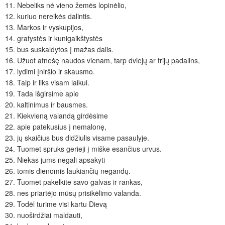
11.
Nebeliks nė vieno žemės lopinėlio,
12.
kuriuo nereikės dalintis.
13.
Markos ir vyskupijos,
14.
grafystės ir kunigaikštystės
15.
bus suskaldytos į mažas dalis.
16.
Užuot atnešę naudos vienam, tarp dviejų ar trijų padalins,
17.
lydimi įniršio ir skausmo.
18.
Taip ir liks visam laikui.
19.
Tada išgirsime apie
20.
kaltinimus ir bausmes.
21.
Kiekvieną valandą girdėsime
22.
apie patekusius į nemalonę,
23.
jų skaičius bus didžiulis visame pasaulyje.
24.
Tuomet spruks gerieji į miške esančius urvus.
25.
Niekas jums negali apsakyti
26.
tomis dienomis laukiančių negandų.
27.
Tuomet pakelkite savo galvas ir rankas,
28.
nes priartėjo mūsų prisikėlimo valanda.
29.
Todėl turime visi kartu Dievą
30.
nuoširdžiai maldauti,