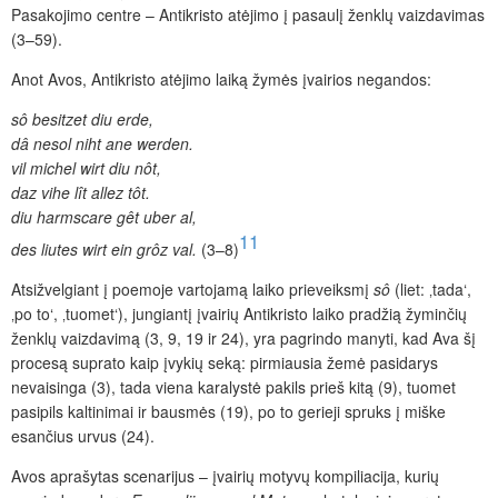
Pasakojimo centre – Antikristo atėjimo į pasaulį ženklų vaizdavimas
(3–59).
Anot Avos, Antikristo atėjimo laiką žymės įvairios negandos:
sô besitzet diu erde,
dâ nesol niht ane werden.
vil michel wirt diu nôt,
daz vihe lît allez tôt.
diu harmscare gêt uber al,
11
des liutes wirt ein grôz val.
(3–8)
Atsižvelgiant į poemoje vartojamą laiko prieveiksmį
sô
(liet: ‚tada‘,
‚po to‘, ‚tuomet‘), jungiantį įvairių Antikristo laiko pradžią žyminčių
ženklų vaizdavimą (3, 9, 19 ir 24), yra pagrindo manyti, kad Ava šį
procesą suprato kaip įvykių seką: pirmiausia žemė pasidarys
nevaisinga (3), tada viena karalystė pakils prieš kitą (9), tuomet
pasipils kaltinimai ir bausmės (19), po to gerieji spruks į miške
esančius urvus (24).
Avos aprašytas scenarijus – įvairių motyvų kompiliacija, kurių