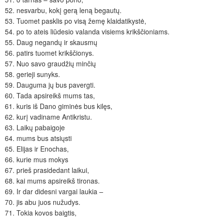
52.
nesvarbu, kokį gerą leną begautų.
53.
Tuomet pasklis po visą žemę klaidatikystė,
54.
po to ateis liūdesio valanda visiems krikščioniams.
55.
Daug negandų ir skausmų
56.
patirs tuomet krikščionys.
57.
Nuo savo graudžių minčių
58.
gerieji sunyks.
59.
Dauguma jų bus pavergti.
60.
Tada apsireikš mums tas,
61.
kuris iš Dano giminės bus kilęs,
62.
kurį vadiname Antikristu.
63.
Laikų pabaigoje
64.
mums bus atsiųsti
65.
Elijas ir Enochas,
66.
kurie mus mokys
67.
prieš prasidedant laikui,
68.
kai mums apsireikš tironas.
69.
Ir dar didesni vargai laukia –
70.
jis abu juos nužudys.
71.
Tokia kovos baigtis,