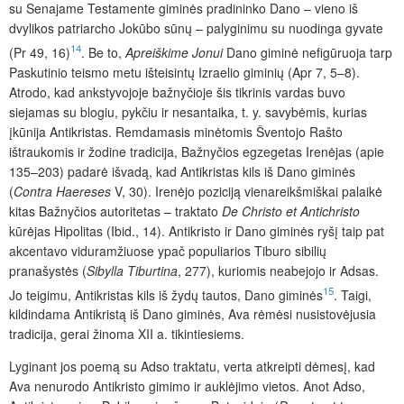
su Senajame Testamente giminės pradininko Dano – vieno iš
dvylikos patriarcho Jokūbo sūnų – palyginimu su nuodinga gyvate
14
(Pr 49, 16)
. Be to,
Apreiškime Jonui
Dano giminė nefigūruoja tarp
Paskutinio teismo metu išteisintų Izraelio giminių (Apr 7, 5–8).
Atrodo, kad ankstyvojoje bažnyčioje šis tikrinis vardas buvo
siejamas su blogiu, pykčiu ir nesantaika, t. y. savybėmis, kurias
įkūnija Antikristas. Remdamasis minėtomis Šventojo Rašto
ištraukomis ir žodine tradicija, Bažnyčios egzegetas Irenėjas (apie
135–203) padarė išvadą, kad Antikristas kils iš Dano giminės
(
Contra Haereses
V, 30). Irenėjo poziciją vienareikšmiškai palaikė
kitas Bažnyčios autoritetas – traktato
De Christo et Antichristo
kūrėjas Hipolitas (Ibid., 14). Antikristo ir Dano giminės ryšį taip pat
akcentavo viduramžiuose ypač populiarios Tiburo sibilių
pranašystės (
Sibylla Tiburtina
, 277), kuriomis neabejojo ir Adsas.
15
Jo teigimu, Antikristas kils iš žydų tautos, Dano giminės
. Taigi,
kildindama Antikristą iš Dano giminės, Ava rėmėsi nusistovėjusia
tradicija, gerai žinoma XII a. tikintiesiems.
Lyginant jos poemą su Adso traktatu, verta atkreipti dėmesį, kad
Ava nenurodo Antikristo gimimo ir auklėjimo vietos. Anot Adso,