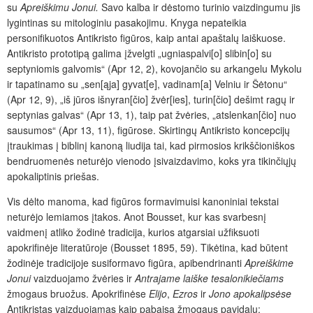
su
Apreiškimu Jonui.
Savo kalba ir dėstomo turinio vaizdingumu jis
lygintinas su mitologiniu pasakojimu. Knyga nepateikia
personifikuotos Antikristo figūros, kaip antai apaštalų laiškuose.
Antikristo prototipą galima įžvelgti „ugniaspalvi[o] slibin[o] su
septyniomis galvomis“ (Apr 12, 2), kovojančio su arkangelu Mykolu
ir tapatinamo su „sen[ąja] gyvat[e], vadinam[a] Velniu ir Šėtonu“
(Apr 12, 9), „iš jūros išnyran[čio] žvėr[ies], turin[čio] dešimt ragų ir
septynias galvas“ (Apr 13, 1), taip pat žvėries, „atslenkan[čio] nuo
sausumos“ (Apr 13, 11), figūrose. Skirtingų Antikristo koncepcijų
įtraukimas į biblinį kanoną liudija tai, kad pirmosios krikščioniškos
bendruomenės neturėjo vienodo įsivaizdavimo, koks yra tikinčiųjų
apokaliptinis priešas.
Vis dėlto manoma, kad figūros formavimuisi kanoniniai tekstai
neturėjo lemiamos įtakos. Anot Bousset, kur kas svarbesnį
vaidmenį atliko žodinė tradicija, kurios atgarsiai užfiksuoti
apokrifinėje literatūroje (Bousset 1895, 59). Tikėtina, kad būtent
žodinėje tradicijoje susiformavo figūra, apibendrinanti
Apreiškime
Jonui
vaizduojamo žvėries ir
Antrajame laiške tesalonikiečiams
žmogaus bruožus. Apokrifinėse
Elijo
,
Ezros
ir
Jono
apokalipsėse
Antikristas vaizduojamas kaip pabaisa žmogaus pavidalu: