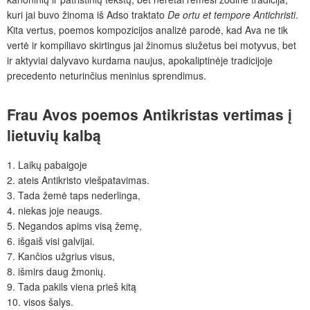
kuri jai buvo žinoma iš Adso traktato
De ortu et tempore Antichristi
.
Kita vertus, poemos kompozicijos analizė parodė, kad Ava ne tik
vertė ir kompiliavo skirtingus jai žinomus siužetus bei motyvus, bet
ir aktyviai dalyvavo kurdama naujus, apokaliptinėje tradicijoje
precedento neturinčius meninius sprendimus.
Frau Avos poemos
Antikristas
vertimas į
lietuvių kalbą
1.
Laikų pabaigoje
2.
ateis Antikristo viešpatavimas.
3.
Tada žemė taps nederlinga,
4.
niekas joje neaugs.
5.
Negandos apims visą žemę,
6.
išgaiš visi galvijai.
7.
Kančios užgrius visus,
8.
išmirs daug žmonių.
9.
Tada pakils viena prieš kitą
10.
visos šalys.