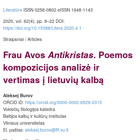
Literatūra
ISSN 0258-0802 eISSN 1648-1143
2020, vol. 62(4), pp. 8–22 DOI:
https://doi.org/10.15388/Litera.2020.4.1
Straipsniai / Articles
Frau Avos
. Poemos
Antikristas
kompozicijos analizė ir
vertimas į lietuvių kalbą
Aleksej Burov
ORCID iD:
https://orcid.org/0000-0002-6529-0315
Vokiečių filologijos katedra
Baltijos kalbų ir kultūrų institutas
Vilniaus universitetas
El. paštas:
aleksej.burov@flf.vu.lt