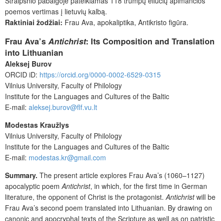
Straipsnio pabaigoje pateikiamas 118 trumpų eilučių apimančios
poemos vertimas į lietuvių kalbą.
Raktiniai žodžiai:
Frau Ava, apokaliptika, Antikristo figūra.
Frau Ava’s
Antichrist
: Its Composition and Translation
into Lithuanian
Aleksej Burov
ORCID iD:
https://orcid.org/0000-0002-6529-0315
Vilnius University, Faculty of Philology
Institute for the Languages and Cultures of the Baltic
E-mail:
aleksej.burov@flf.vu.lt
Modestas Kraužlys
Vilnius University, Faculty of Philology
Institute for the Languages and Cultures of the Baltic
E-mail:
modestas.kr@gmail.com
Summary.
The present article explores Frau Ava’s (1060–1127)
apocalyptic poem
Antichrist
, in which, for the first time in German
literature, the opponent of Christ is the protagonist.
Antichrist
will be
Frau Ava’s second poem translated into Lithuanian. By drawing on
canonic and apocryphal
texts of the Scripture as well as on patristic