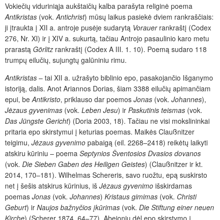
Vokiečių viduriniąja aukštaičių kalba parašyta religinė poema
Antikristas
(vok.
Antichrist
) mūsų laikus pasiekė dviem rankraščiais:
ji įtraukta į XII a. antroje pusėje sudarytą
Vorauer
rankraštį (Codex
276, Nr. XI) ir į XIV a. sukurtą, tačiau Antrojo pasaulinio karo metu
prarastą
Görlitz
rankraštį (Codex A III. 1. 10). Poemą sudaro 118
trumpų eilučių, sujungtų galūniniu rimu.
Antikristas
– tai XII a. užrašyto biblinio epo, pasakojančio Išganymo
istoriją, dalis. Anot Ariannos Dorias, šiam 3388 eilučių apimančiam
epui, be
Antikristo
, priklauso dar poemos
Jonas
(vok.
Johannes
),
Jėzaus gyvenimas
(vok.
Leben Jesu
) ir
Paskutinis teismas
(vok.
Das Jüngste Gericht
) (Doria 2003, 18). Tačiau ne visi mokslininkai
pritaria epo skirstymui į keturias poemas. Maikės Claußnitzer
teigimu,
Jėzaus gyvenimo
pabaigą (eil. 2268–2418) reikėtų laikyti
atskiru kūriniu – poema
Septynios Šventosios Dvasios dovanos
(vok.
Die Sieben Gaben des Heiligen Geistes
) (Claußnitzer ir kt.
2014, 170–181). Wilhelmas Schereris, savo ruožtu, epą suskirsto
net į šešis atskirus kūrinius, iš
Jėzaus gyvenimo
išskirdamas
poemas
Jonas
(vok.
Johannes
)
Kristaus gimimas
(vok.
Christi
Geburt
) ir
Naujos bažnyčios įkūrimas
(vok.
Die Stiftung einer neuen
Kirche
)
(Scherer 1874, 64–77). Abejonių dėl epo skirstymo į