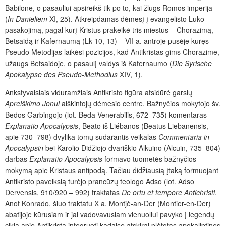
Babilone, o pasauliui apsireikš tik po to, kai žlugs Romos imperija
(
In Danieliem
XI, 25). Atkreipdamas dėmesį į evangelisto Luko
pasakojimą, pagal kurį Kristus prakeikė tris miestus – Chorazimą,
Betsaidą ir Kafernaumą (Lk 10, 13) – VII a. antroje pusėje kūręs
Pseudo Metodijas laikėsi pozicijos, kad Antikristas gims Chorazime,
užaugs Betsaidoje, o pasaulį valdys iš Kafernaumo (
Die Syrische
Apokalypse des Pseudo-Methodius
XIV, 1).
Ankstyvaisiais viduramžiais Antikristo figūra atsidūrė garsių
Apreiškimo Jonui
aiškintojų dėmesio centre. Bažnyčios mokytojo šv.
Bedos Garbingojo (lot. Beda Venerabilis, 672–735) komentaras
Explanatio Apocalypsis
, Beato iš Liébanos (Beatus Liebanensis,
apie 730–798) dvylika tomų sudarantis veikalas
Commentaria in
Apocalypsin
bei Karolio Didžiojo dvariškio Alkuino (Alcuin, 735–804)
darbas
Explanatio Apocalypsis
formavo tuometės bažnyčios
mokymą apie Kristaus antipodą. Tačiau didžiausią įtaką formuojant
Antikristo paveikslą turėjo prancūzų teologo Adso (lot. Adso
Dervensis, 910/920 – 992) traktatas
De ortu et tempore Antichristi
.
Anot Konrado, šiuo traktatu X a. Montjė-an-Der (Montier-en-Der)
abatijoje kūrusiam ir jai vadovavusiam vienuoliui pavyko į legendų
ciklą apie Antikristą integruoti kadaise atskirai plėtotas apokaliptines