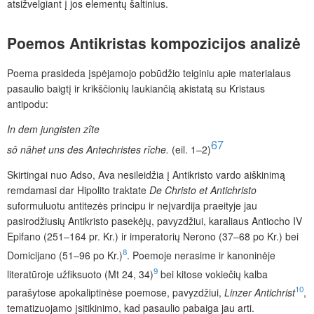
atsižvelgiant į jos elementų šaltinius.
Poemos
Antikristas
kompozicijos analizė
Poema prasideda įspėjamojo pobūdžio teiginiu apie materialaus
pasaulio baigtį ir krikščionių laukiančią akistatą su Kristaus
antipodu:
In dem jungisten zîte
6
7
sô nâhet uns des Antechristes rîche.
(eil. 1–2)
Skirtingai nuo Adso, Ava nesileidžia į Antikristo vardo aiškinimą
remdamasi dar Hipolito traktate
De Christo et Antichristo
suformuluotu antitezės principu ir neįvardija praeityje jau
pasirodžiusių Antikristo pasekėjų, pavyzdžiui, karaliaus Antiocho IV
Epifano (251–164 pr. Kr.) ir imperatorių Nerono (37–68 po Kr.) bei
8
Domicijano (51–96 po Kr.)
. Poemoje nerasime ir kanoninėje
9
literatūroje užfiksuoto (Mt 24, 34)
bei kitose vokiečių kalba
10
parašytose apokaliptinėse poemose, pavyzdžiui,
Linzer Antichrist
,
tematizuojamo įsitikinimo, kad pasaulio pabaiga jau arti.