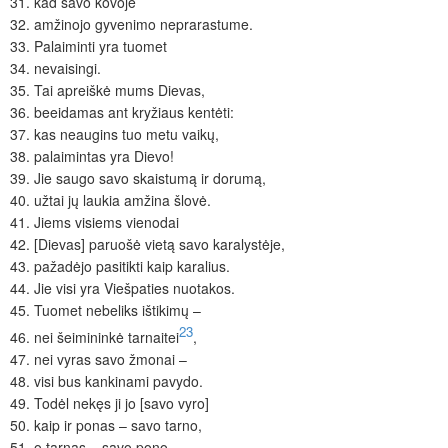
31.
kad savo kovoje
32.
amžinojo gyvenimo neprarastume.
33.
Palaiminti yra tuomet
34.
nevaisingi.
35.
Tai apreiškė mums Dievas,
36.
beeidamas ant kryžiaus kentėti:
37.
kas neaugins tuo metu vaikų,
38.
palaimintas yra Dievo!
39.
Jie saugo savo skaistumą ir dorumą,
40.
užtai jų laukia amžina šlovė.
41.
Jiems visiems vienodai
42.
[Dievas] paruošė vietą savo karalystėje,
43.
pažadėjo pasitikti kaip karalius.
44.
Jie visi yra Viešpaties nuotakos.
45.
Tuomet nebeliks ištikimų –
23
46.
nei šeimininkė tarnaitei
,
47.
nei vyras savo žmonai –
48.
visi bus kankinami pavydo.
49.
Todėl nekęs ji jo [savo vyro]
50.
kaip ir ponas – savo tarno,
51.
o tarnas – savo pono,