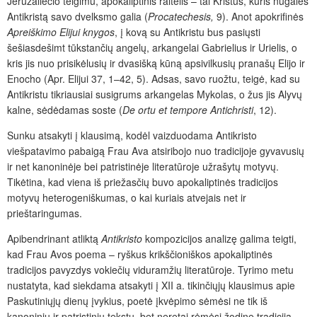
Jeruzaliečio teigimu, apokaliptinis raitelis – tai Kristus, kuris nugalės
Antikristą savo dvelksmo galia (
Procatechesis,
9). Anot apokrifinės
Apreiškimo Elijui knygos
, į kovą su Antikristu bus pasiųsti
šešiasdešimt tūkstančių angelų, arkangelai Gabrielius ir Urielis, o
kris jis nuo prisikėlusių ir dvasišką kūną apsivilkusių pranašų Elijo ir
Enocho (Apr. Elijui 37, 1–42, 5). Adsas, savo ruožtu, teigė, kad su
Antikristu tikriausiai susigrums arkangelas Mykolas, o žus jis Alyvų
kalne, sėdėdamas soste (
De ortu et tempore Antichristi
, 12).
Sunku atsakyti į klausimą, kodėl vaizduodama Antikristo
viešpatavimo pabaigą Frau Ava atsiribojo nuo tradicijoje gyvavusių
ir net kanoninėje bei patristinėje literatūroje užrašytų motyvų.
Tikėtina, kad viena iš priežasčių buvo apokaliptinės tradicijos
motyvų heterogeniškumas, o kai kuriais atvejais net ir
prieštaringumas.
Apibendrinant atliktą
Antikristo
kompozicijos analizę galima teigti,
kad Frau Avos poema – ryškus krikščioniškos apokaliptinės
tradicijos pavyzdys vokiečių viduramžių literatūroje. Tyrimo metu
nustatyta, kad siekdama atsakyti į XII a. tikinčiųjų klausimus apie
Paskutiniųjų dienų įvykius, poetė įkvėpimo sėmėsi ne tik iš
kanoninių ir patristinių tekstų, bet neretai rėmėsi žodine tradicija,