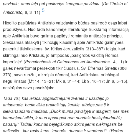
pavidalu, anas taip pat pasirodys žmogaus pavidalu.
(
De Christo et
5
Antichristo,
6, 3–11)
Hipolito pasiūlytas Antikristo vaizdavimo būdas pasirodė esąs labai
produktyvus. Nuo tada kanoninėje literatūroje trūkstamą informaciją
apie Antikristą buvo galima papildyti remiantis antitezės principu.
Siekdamas atsakyti į tikinčiųjų klausimą apie Antikristo galimybes
pakenkti tikintiesiems, šv. Kirilas Jeruzalietis (313–387) teigia, kad
skirtingai nuo Kristaus, jo antipodas „pasigrobs valdžią Romos
imperijoje“ (
Procatechesis et Catecheses ad illuminandos
14, 11) ir
galės nevaržomai persekioti tikinčiuosius. Šv. Efremas Sirietis (306–
373), savo ruožtu, atkreipia dėmesį, kad Antikristas, priešingai
negu Kristus (Mt 14, 13–21; Mk 6, 31–44; Lk 9, 10–17; Jn 6, 5–15),
nesirūpins savo pasekėjais:
Tada visi, kas leidosi apgaudinėjami žvėries ir užsidėjo jo
antspaudą, bedievišką prakeiktųjų ženklą, atbėgs pas jį ir
sielvartaudami maldaus: „Duok mums pavalgyti ir atsigerti, nes mes
kamuojami alkio, ir mus apsaugok nuo nuodais besispjaudančių
padarų!“ Tačiau kupinas bejėgiškumo atkirs jiems niekingasis be
gailesčio:
„
kur rasiu jums, žmonės, duonos ir vandens?“.
(
Reden