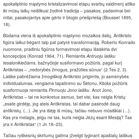
apokaliptinio mąstymo kristalizavimosi etapu svarbų vaidmenį atliko
iki mūsų laikų neišlikusi žodinė tradicija – pasakos, padavimai bei
mitai, pasakojantys apie gėrio ir blogio priešpriešą (Bousset 1895,
18).
Būdama viena iš apokaliptinio mąstymo mozaikos dalių, Antikristo
figūra laikui bėgant taip pat patyrė transformaciją. Roberto Konrado
nuomone, pradiniu figūros formavimosi etapu išsiskiria dvi
koncepcijos (Konrad 1964, 71). Remiantis
Antruoju laišku
tesalonikiečiams
, bažnyčioje susiformavo požiūris, pagal kurį
Antikristas – „nedorybės žmogus, pražūties sūnus“ (2 Tes 2, 3).
Laiške pabrėžiama žmogiškoji Antikristo prigimtis, jo asmenybės
individualumas, vengiama tapatinimo su Šėtonu. Kitoks požiūris
susiformuoja remiantis
Pirmuoju Jono laišku
. Anot Jono,
Antikristas – tai ne konkretus asmuo, bet visi, kas neigia Kristų:
„esate girdėję, jog ateis Antikristas, tai dabar pasirodė daug
antikristų. (...). Jie yra išėję iš mūsų, tačiau nebuvo mūsiškiai (...).
Kas yra melagis, jeigu ne tas, kuris neigia Jėzų esant Mesiją? Tas
yra ir Antikristas“ (1 Jn 18–23).
Tačiau ryškesnių skirtumų galima įžvelgti lyginant apaštalų laiškus