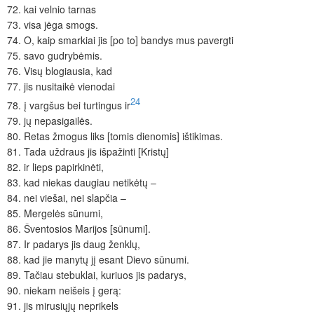
72.
kai velnio tarnas
73.
visa jėga smogs.
74.
O, kaip smarkiai jis [po to] bandys mus pavergti
75.
savo gudrybėmis.
76.
Visų blogiausia, kad
77.
jis nusitaikė vienodai
24
78.
į vargšus bei turtingus ir
79.
jų nepasigailės.
80.
Retas žmogus liks [tomis dienomis] ištikimas.
81.
Tada uždraus jis išpažinti [Kristų]
82.
ir lieps papirkinėti,
83.
kad niekas daugiau netikėtų –
84.
nei viešai, nei slapčia –
85.
Mergelės sūnumi,
86.
Šventosios Marijos [sūnumi].
87.
Ir padarys jis daug ženklų,
88.
kad jie manytų jį esant Dievo sūnumi.
89.
Tačiau stebuklai, kuriuos jis padarys,
90.
niekam neišeis į gerą:
91.
jis mirusiųjų neprikels