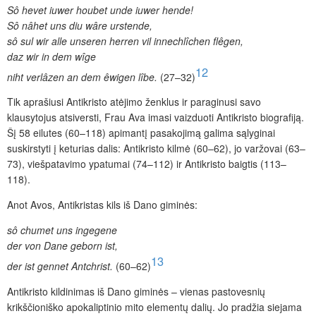
Sô hevet iuwer houbet unde iuwer hende!
Sô nâhet uns diu wâre urstende,
sô sul wir alle unseren herren vil innechlîchen flêgen,
daz wir in dem wîge
12
niht verlâzen an dem êwigen lîbe.
(27–32)
Tik aprašiusi Antikristo atėjimo ženklus ir paraginusi savo
klausytojus atsiversti, Frau Ava imasi vaizduoti Antikristo biografiją.
Šį 58 eilutes (60–118) apimantį pasakojimą galima sąlyginai
suskirstyti į keturias dalis: Antikristo kilmė (60–62), jo varžovai (63–
73), viešpatavimo ypatumai (74–112) ir Antikristo baigtis (113–
118).
Anot Avos, Antikristas kils iš Dano giminės:
sô chumet uns ingegene
der von Dane geborn ist,
13
der ist gennet Antchrist.
(60–62)
Antikristo kildinimas iš Dano giminės – vienas pastovesnių
krikščioniško apokaliptinio mito elementų dalių. Jo pradžia siejama