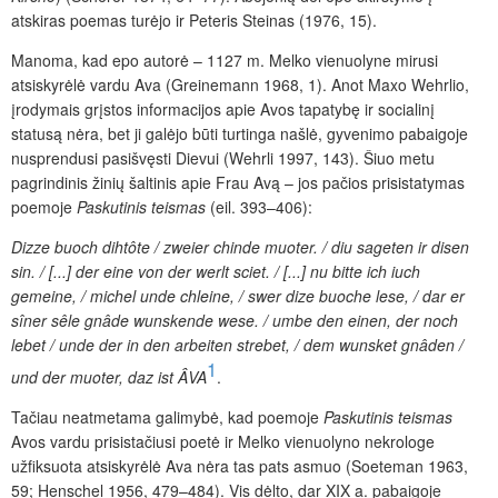
atskiras poemas turėjo ir Peteris Steinas (1976, 15).
Manoma, kad epo autorė – 1127 m. Melko vienuolyne mirusi
atsiskyrėlė vardu Ava (Greinemann 1968, 1). Anot Maxo Wehrlio,
įrodymais grįstos informacijos apie Avos tapatybę ir socialinį
statusą nėra, bet ji galėjo būti turtinga našlė, gyvenimo pabaigoje
nusprendusi pasišvęsti Dievui (Wehrli 1997, 143). Šiuo metu
pagrindinis žinių šaltinis apie Frau Avą – jos pačios prisistatymas
poemoje
Paskutinis teismas
(eil. 393–406):
Dizze buoch dihtôte / zweier chinde muoter. / diu sageten ir disen
sin. / [...] der eine von der werlt sciet. / [...] nu bitte ich iuch
gemeine, / michel unde chleine, / swer dize buoche lese, / dar er
sîner sêle gnâde wunskende wese. / umbe den einen, der noch
lebet / unde der in den arbeiten strebet, / dem wunsket gnâden /
1
und der muoter, daz ist ÂVA
.
Tačiau neatmetama galimybė, kad poemoje
Paskutinis teismas
Avos vardu prisistačiusi poetė ir Melko vienuolyno nekrologe
užfiksuota atsiskyrėlė Ava nėra tas pats asmuo (Soeteman 1963,
59; Henschel 1956, 479–484). Vis dėlto, dar XIX a. pabaigoje