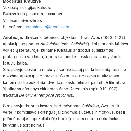
Modestas Kraužlys
Vokiečių filologijos katedra
Baltijos kalbų ir kultūrų institutas
Vilniaus universitetas
El. paštas:
modestas.kr@gmail.com
Anotacija.
Straipsnio dėmesio objektas – Frau Avos (1060–1127)
apokaliptinė poema
Antikristas
(vok.
Antichrist
). Tai pirmasis kūrinys
vokiečių literatūroje, kuriame Kristaus antipodui suteikiamas
protagonisto vaidmuo, ir antrasis poetės tekstas, pasirodysiantis
lietuvių kalba.
Straipsnyje siekiama nustatyti kūrinio sąsają su krikščionių rašytine
ir žodine apokaliptine tradicija. Šiam tikslui pasiekti analizuojami
kanoniniai ir apokrifiniai Šventojo Rašto tekstai, patristinė literatūra.
Ypatingas dėmesys skiriamas Adso Dervensio (apie 910–992)
traktatui
De
ortu et tempore Antichristi
.
Straipsnyje daroma išvada, kad rašydama
Antikristą
, Ava ne tik
vertė ir kompiliavo skirtingus jai žinomus siužetus ir motyvus, bet ir
priėmė naujus, apokaliptinėje tradicijoje precedento neturinčius
kūrybinius sprendimus.