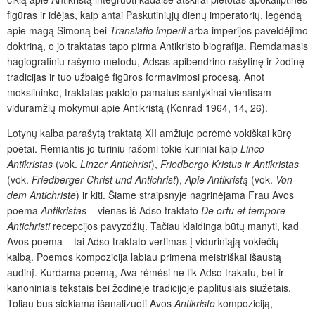
figūras ir idėjas, kaip antai Paskutiniųjų dienų imperatorių, legendą
apie
magą Simoną bei
Translatio imperii
arba imperijos paveldėjimo
doktriną, o jo traktatas tapo pirma Antikristo biografija. Remdamasis
hagiografiniu rašymo metodu, Adsas apibendrino rašytinę ir žodinę
tradicijas ir tuo užbaigė figūros formavimosi procesą. Anot
mokslininko, traktatas paklojo pamatus santykinai vientisam
viduramžių mokymui apie Antikristą (Konrad 1964, 14, 26).
Lotynų kalba parašytą traktatą XII amžiuje perėmė vokiškai kūrę
poetai. Remiantis jo turiniu rašomi tokie kūriniai kaip
Linco
Antikristas
(vok.
Linzer Antichrist
),
Friedbergo Kristus ir Antikristas
(vok.
Friedberger Christ und Antichrist
),
Apie Antikristą
(vok.
Von
dem Antichriste
) ir kiti. Šiame straipsnyje nagrinėjama Frau Avos
poema
Antikristas
– vienas iš Adso traktato
De ortu et tempore
Antichristi
recepcijos pavyzdžių. Tačiau klaidinga būtų manyti, kad
Avos poema – tai Adso traktato vertimas į viduriniąją vokiečių
kalbą. Poemos kompozicija labiau primena meistriškai išaustą
audinį. Kurdama poemą, Ava rėmėsi ne tik Adso trakatu, bet ir
kanoniniais tekstais bei žodinėje tradicijoje paplitusiais siužetais.
Toliau bus siekiama išanalizuoti Avos
Antikristo
kompoziciją,