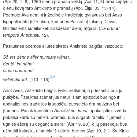
(Apr 20, 1–6), 1260 dienų pranašų veiklą (Apr 11, 3) arba septynių
dienų kovą tarp Antikristo ir pranašų (Apr. Elijui 35, 13–14).
Poemoje Ava nemini ir žodinėje tradicijoje gyvavusio bei Adso
išpopuliarinto įsitikinimo, kad prieš Paskutinį teismą Dievas
tikintiesiems suteiks keturiasdešimt dienų atgailai (
De ortu et
tempore Antichristi
, 12).
Paskutinės poemos eilutės skirtos Antikristo baigčiai vaizduoti:
Sô ers denne aller minniste wânet,
der tôt im nâhet.
sînen ubermuot
22
vellet der tôt.
(113–116)
Anot Avos, Antikristo baigtis įvyks netikėtai, o priežastis bus jo
puikybė. Pateiktas scenarijus neturi šiam epizodui būdingo ir
apokaliptinės tradicijos kruopščiai puoselėto dramatizmo bei
įtampos. Pasak kanoninio
Apreiškimo Jonui
, apokaliptinis žvėris-
pabaisa kartu su netikru pranašu bus sugauti raitelio ir „įmesti į
ugnies ežerą su degančia siera“ (Apr 19, 20), o jų pasekėjai bus
užmušti kalaviju, einančiu iš raitelio burnos (Apr 19, 21). Šv. Kirilo