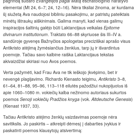
pagrindą sudaro
Evangelijos
pagal Matą
eschatologinio naratyvo
elementai (Mt 24, 6–7; 24, 12–16). Nėra tiksliai žinoma, ar kurdama
šį siužetą Ava naudojosi bibliniu pasakojimu, ar patristų pateiktais
minėtų ištraukų aiškinimais. Galima manyti, kad vienas galimų
inspiracijos šaltinių galėjo būti Laktancijaus veikalas
Epitome
divinarum institutionum
. Traktato 66–88 skyriuose šis III–IV a.
sandūroje gyvenęs Bažnyčios apologetas preciziškai aprašo visus
Antikristo atėjimą žymėsiančius ženklus, tarp jų ir išvardintus
poemoje. Tačiau savo kalbine raiška Laktancijaus tekstas
akivaizdžiai skiriasi nuo Avos poemos.
Verta pažymėti, kad Frau Ava ne tik ieškojo įkvėpimo, bet ir
nevengė plagijavimo. Richardo Kienasto teigimu,
Antikristo
3–8,
61–64, 81–88, 95–96, 113–118 eilutės pažodžiui nukopijuotоs iš
apie 1060–1080 m. vokiečių kalba nežinomo autoriaus sukurtos
poemos
Senoji vokiečių Pradžios knyga
(vok.
Altdeutsche Genesis
)
(Kienast 1937, 33).
Tačiau Antikristo atėjimo ženklų vaizdavimas poemoje nėra
savitikslis. Jo paskirtis – atkreipti dėmesį į dabarties įvykius ir
paskatinti poemos klausytojų atsivertimą: