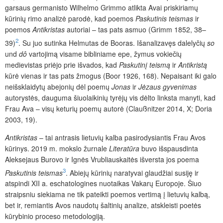
garsaus germanisto Wilhelmo Grimmo atlikta Avai priskiriamų
kūrinių rimo analizė parodė, kad poemos
Paskutinis teismas
ir
poemos
Antikristas
autoriai – tas pats asmuo (Grimm 1852, 38–
2
39)
. Su juo sutinka Helmutas de Booras. Išanalizavęs dalelyčių
so
und
dô
vartojimą visame bibliniame epe, žymus vokiečių
medievistas priėjo prie išvados, kad
Paskutinį teismą
ir
Antikristą
kūrė vienas ir tas pats žmogus (Boor 1926, 168). Nepaisant iki galo
neišsklaidytų abejonių dėl poemų
Jonas
ir
Jėzaus gyvenimas
autorystės, dauguma šiuolaikinių tyrėjų vis dėlto linksta manyti, kad
Frau Ava – visų keturių poemų autorė (Claußnitzer 2014, X; Doria
2003, 19).
Antikristas
– tai antrasis lietuvių kalba pasirodysiantis Frau Avos
kūrinys. 2019 m. mokslo žurnale
Literatūra
buvo išspausdinta
Aleksejaus Burovo ir Ignės Vrubliauskaitės išversta jos poema
3
Paskutinis teismas
. Abiejų kūrinių naratyvai glaudžiai susiję ir
atspindi XII a. eschatologines nuotaikas Vakarų Europoje. Šiuo
straipsniu siekiama ne tik pateikti poemos vertimą į lietuvių kalbą,
bet ir, remiantis Avos naudotų šaltinių analize, atskleisti poetės
kūrybinio proceso metodologiją.