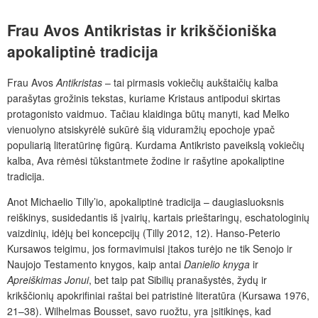
Frau Avos
Antikristas
ir krikščioniška
apokaliptinė tradicija
Frau Avos
Antikristas
– tai pirmasis vokiečių aukštaičių kalba
parašytas grožinis tekstas, kuriame Kristaus antipodui skirtas
protagonisto vaidmuo. Tačiau klaidinga būtų manyti, kad Melko
vienuolyno atsiskyrėlė sukūrė šią viduramžių epochoje ypač
populiarią literatūrinę figūrą. Kurdama Antikristo paveikslą vokiečių
kalba, Ava rėmėsi tūkstantmete žodine ir rašytine apokaliptine
tradicija.
Anot Michaelio Tilly’io, apokaliptinė tradicija – daugiasluoksnis
reiškinys, susidedantis iš įvairių, kartais prieštaringų, eschatologinių
vaizdinių, idėjų bei koncepcijų (Tilly 2012, 12). Hanso-Peterio
Kursawos teigimu, jos formavimuisi įtakos turėjo ne tik Senojo ir
Naujojo Testamento knygos, kaip antai
Danielio knyga
ir
Apreiškimas Jonui
, bet taip pat Sibilių pranašystės, žydų ir
krikščionių apokrifiniai raštai bei patristinė literatūra (Kursawa 1976,
21–38). Wilhelmas Bousset, savo ruožtu, yra įsitikinęs, kad