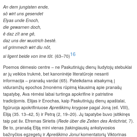
An dem jungisten ende,
sô wirt uns gesendet
Elyas unde Enoch,
die gewarnen doch,
ê daz zît ane gê,
daz uns der wuotrich bestê.
vil grimmech wirt diu nôt,
16
si ligent beide von ime tôt.
(63–70)
Poemos dėmesio centre – ne Paskutiniųjų dienų liudytojų stebuklai
ar jų veiklos trukmė, bet kanoninėje literatūroje nesanti
informacija – pranašų vardai (65). Pateikdama atsakymą į
viduramžių epochos žmonėms rūpimą klausimą apie pranašų
tapatybę, Ava rėmėsi labai turtinga apokrifine ir patristine
tradicijomis. Elijas ir Enochas, kaip Paskutiniųjų dienų apaštalai,
figūruoja apokrifiniuose
Apreiškimų
knygose
pagal Joną (eil. VIII),
Eliją (35. 13–42, 5) ir Petrą (2, 19–20). Jų tapatybe buvo įsitikinęs
taip pat šv. Efremas Sirietis (
Rede über die Zeiten des Antichrist,
7).
Be to, pranašą Eliją mini vienas įtakingiausių ankstyvosios
bažnyčios egzegetų ir
Apreiškimo Jonui
komentatorių Viktorinas