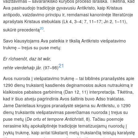
vaizdavimas – savarankiško kūrybos proceso išraiška. Tikėtina, kad
Ava pasinaudojo tradicijoje gyvavusiu Antikristo, kaip Kristaus
antipodo, vaizdavimo principu ir, remdamasi kanoninėje literatūroje
aprašytais Kristaus stebuklais (Lk 4, 3–4; 7, 11–17; Jn 2, 1–11),
20
sukūrė precedentą
.
Savo klausytojams Ava pateikia ir tikslią Antikristo viešpatavimo
trukmę – trejus su puse metų:
Er rîchsenôt, daz ist wâr,
21
rehte vierdehalp jâr.
(97–98)
Avos nuoroda į viešpatavimo trukmę – tai biblinės pranašystės apie
1290 dienų truksiantį kasdienės deginamosios aukos nutraukimą ir
klaikiosios pabaisos garbinimą (Dan 12, 11) interpretacija. Tikėtina,
kad ir šiuo atveju pagrindinis Avos šaltinis buvo Adso traktatas.
Jame Danieliaus knygos pranašystė siejama su Antikristu, o 1290
dienų truksiantis viešpatavimas paverčiamas nuoroda į trejus su
puse metų (
De ortu et tempore Antichristi
, 8). Tačiau poemoje
nerasime kitų apokaliptinėje tradicijoje tematizuojamų nuorodų į
įvykių trukmę, kaip antai tūkstantį metų truksiančią teisiųjų karalystę