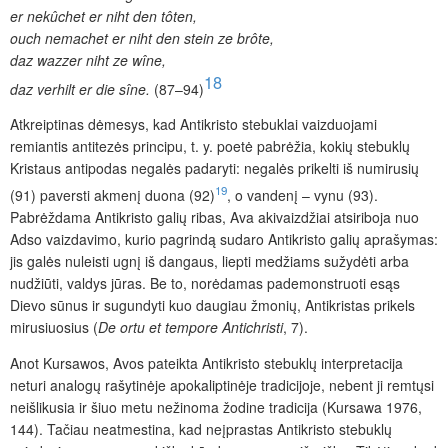
er nekûchet er niht den tôten,
ouch nemachet er niht den stein ze brôte,
daz wazzer niht ze wîne,
18
daz verhilt er die sîne.
(87–94)
Atkreiptinas dėmesys, kad Antikristo stebuklai vaizduojami
remiantis antitezės principu, t. y. poetė pabrėžia, kokių stebuklų
Kristaus antipodas negalės padaryti: negalės prikelti iš numirusių
19
(91) paversti akmenį duona (92)
, o vandenį – vynu (93).
Pabrėždama Antikristo galių ribas, Ava akivaizdžiai atsiriboja nuo
Adso vaizdavimo, kurio pagrindą sudaro Antikristo galių aprašymas:
jis galės nuleisti ugnį iš dangaus, liepti medžiams sužydėti arba
nudžiūti, valdys jūras. Be to, norėdamas pademonstruoti esąs
Dievo sūnus ir sugundyti kuo daugiau žmonių, Antikristas prikels
mirusiuosius (
De ortu et tempore Antichristi
, 7).
Anot Kursawos, Avos pateikta Antikristo stebuklų interpretacija
neturi analogų rašytinėje apokaliptinėje tradicijoje, nebent ji remtųsi
neišlikusia ir šiuo metu nežinoma žodine tradicija (Kursawa 1976,
144). Tačiau neatmestina, kad neįprastas Antikristo stebuklų