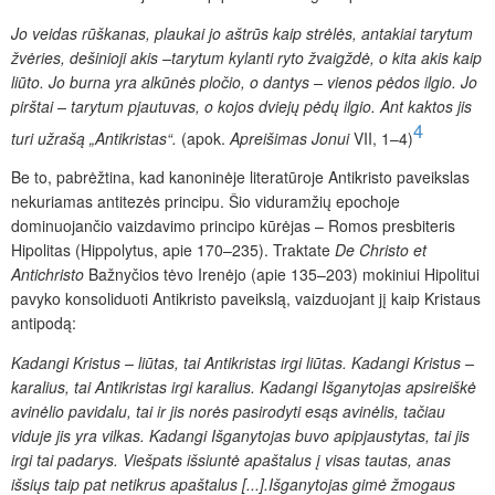
Jo veidas rūškanas, plaukai jo aštrūs kaip strėlės, antakiai tarytum
žvėries, dešinioji akis –tarytum kylanti ryto žvaigždė, o kita akis kaip
liūto. Jo burna yra alkūnės pločio, o dantys – vienos pėdos ilgio. Jo
pirštai – tarytum pjautuvas, o kojos dviejų pėdų ilgio. Ant kaktos jis
4
turi užrašą „Antikristas“.
(apok.
Apreišimas Jonui
VII, 1–4)
Be to, pabrėžtina, kad kanoninėje literatūroje Antikristo paveikslas
nekuriamas antitezės principu. Šio viduramžių epochoje
dominuojančio vaizdavimo principo kūrėjas – Romos presbiteris
Hipolitas (Hippolytus, apie 170–235). Traktate
De Christo et
Antichristo
Bažnyčios tėvo Irenėjo (apie 135–203) mokiniui Hipolitui
pavyko konsoliduoti Antikristo paveikslą, vaizduojant jį kaip Kristaus
antipodą:
Kadangi Kristus – liūtas, tai Antikristas irgi liūtas. Kadangi Kristus –
karalius, tai Antikristas irgi karalius. Kadangi Išganytojas apsireiškė
avinėlio pavidalu, tai ir jis norės pasirodyti esąs avinėlis, tačiau
viduje jis yra vilkas. Kadangi Išganytojas buvo apipjaustytas, tai jis
irgi tai padarys. Viešpats išsiuntė apaštalus į visas tautas, anas
išsiųs taip pat netikrus apaštalus [...].Išganytojas gimė žmogaus