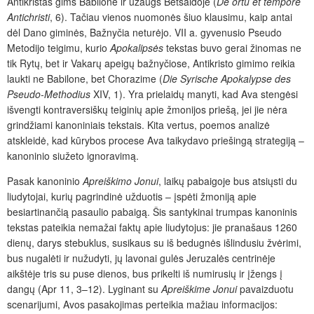
Antikristas gims Babilone ir užaugs Betsaidoje (
De ortu et tempore
Antichristi
, 6). Tačiau vienos nuomonės šiuo klausimu, kaip antai
dėl Dano giminės, Bažnyčia neturėjo. VII a. gyvenusio Pseudo
Metodijo teigimu, kurio
Apokalipsės
tekstas buvo gerai žinomas ne
tik Rytų, bet ir Vakarų apeigų bažnyčiose, Antikristo gimimo reikia
laukti ne Babilone, bet Chorazime (
Die Syrische Apokalypse des
Pseudo-Methodius
XIV, 1). Yra prielaidų manyti, kad Ava stengėsi
išvengti kontraversiškų teiginių apie žmonijos priešą, jei jie nėra
grindžiami kanoniniais tekstais. Kita vertus, poemos analizė
atskleidė, kad kūrybos procese Ava taikydavo priešingą strategiją –
kanoninio siužeto ignoravimą.
Pasak kanoninio
Apreiškimo Jonui
, laikų pabaigoje bus atsiųsti du
liudytojai, kurių pagrindinė užduotis – įspėti žmoniją apie
besiartinančią pasaulio pabaigą. Šis santykinai trumpas kanoninis
tekstas pateikia nemažai faktų apie liudytojus: jie pranašaus 1260
dienų, darys stebuklus, susikaus su iš bedugnės išlindusiu žvėrimi,
bus nugalėti ir nužudyti, jų lavonai gulės Jeruzalės centrinėje
aikštėje tris su puse dienos, bus prikelti iš numirusių ir įžengs į
dangų (Apr 11, 3–12). Lyginant su
Apreiškime Jonui
pavaizduotu
scenarijumi, Avos pasakojimas perteikia mažiau informacijos: