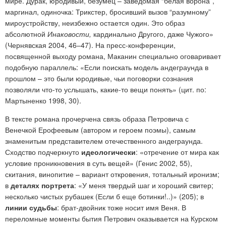
мире. Дурак, юродивый, безумец – заведомая “белая ворона”,
маргинал, одиночка: Трикстер, бросивший вызов “разумному”
мироустройству, неизбежно остается один. Это образ
абсолютной
Инаковости,
кардинально Другого, даже Чужого»
(Чернявская 2004, 46–47). На пресс-конференции,
посвященной выходу романа, Маканин специально оговаривает
подобную параллель: «Если поискать модель андеграунда в
прошлом – это были юродивые, чьи поговорки сознания
позволяли что-то услышать, какие-то вещи понять» (цит. по:
Мартыненко 1998, 30).
В тексте романа прочерчена связь образа Петровича с
Венечкой Ерофеевым (автором и героем поэмы), самым
знаменитым представителем отечественного андеграунда.
Сходство подчеркнуто
идеологически
: «отречение от мира как
условие проникновения в суть вещей» (Генис 2002, 55),
скитания, винопитие – вариант откровения, тотальный иронизм;
в
деталях портрета
: «У меня твердый шаг и хороший свитер;
несколько чистых рубашек (Если б еще ботинки!..)» (205); в
линии судьбы
: брат-двойник тоже носит имя Веня. В
переломные моменты бытия Петрович оказывается на Курском