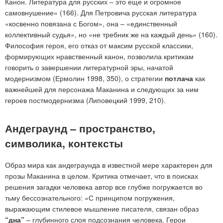
Канон. Литература для русских – это еще и огромное
самовнушение» (166). Для Петровича русская литература
«косвенно повязана с Богом», она – «единственный
коллективный судья», но «не требник же на каждый день» (160).
Философия героя, его отказ от максим русской классики,
формирующих нравственный канон, позволила критикам
говорить о завершении литературной эры, начатой
модернизмом (Ермолин 1998, 350), о стратегии
потлача
как
важнейшей для персонажа Маканина и следующих за ним
героев постмодернизма (Липовецкий 1999, 210).
Андеграунд – пространство,
символика, контексты
Образ мира как андеграунда в известной мере характерен для
прозы Маканина в целом. Критика отмечает, что в поисках
решения загадки человека автор все глубже погружается во
тьму бессознательного: «С принципом погружения,
выражающим стилевое мышление писателя, связан образ
“дна”
– глубинного слоя подсознания человека. Герои