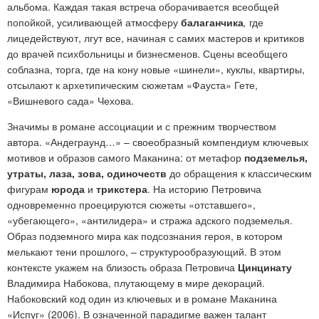
альбома. Каждая такая встреча оборачивается всеобщей
попойкой, усиливающей атмосферу
балаганчика
,
где
лицедействуют, лгут все, начиная с самих мастеров и критиков
до врачей психбольницы и бизнесменов. Сцены всеобщего
соблазна, торга, где на кону новые «шинели», куклы, квартиры,
отсылают к архетипическим сюжетам «Фауста» Гете,
«Вишневого сада» Чехова.
Значимы в романе ассоциации и с прежним творчеством
автора. «Андеграунд…» – своеобразный компендиум ключевых
мотивов и образов самого Маканина: от метафор
подземелья,
утраты, лаза, зова, одиночеств
до обращения к классическим
фигурам
юрода
и
трикстера
. На историю Петровича
одновременно проецируются сюжеты «отставшего»,
«убегающего», «антилидера» и стража адского подземелья.
Образ подземного мира как подсознания героя, в котором
мелькают тени прошлого, – структурообразующий. В этом
контексте укажем на близость образа Петровича
Цинцинату
Владимира Набокова, плутающему в мире декораций.
Набоковский код один из ключевых и в романе Маканина
«Испуг» (2006). В означенной парадигме важен талант