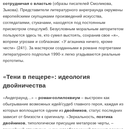
сотрудничая с властью
(образы писателей Смоликова,
Зыкова). Представители литературного анреграунда окружены
европейскими скупщиками произведений искусства,
соглядатаями, стукачами, находятся под постоянным
присмотром спецслужб. Безусловным моральным авторитетом
пользуются здесь те, кто сумел выстоять, сохранив свое «я»,
вопреки угрозам и соблазнам: «У агэшника ничего, кроме
чести» (241). За мастерски созданными в романе портретами
литературного подполья 1990-х легко угадываются реальные
прототипы.
«Тени в пещере»: идеология
двойничества
«Андеграунд…» –
роман-солилоквиум
– выстроен как
обыгрывание возможных идей/судеб главного героя, каждая из
которых воплощается одним из
двойников
,
статус последних
зависит от близости к оригиналу. «Зеркальность,
поэтика
двойников
, типологически присущие метапрозе черты, –