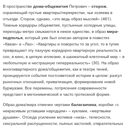
В пространстве
дома-общежития
Петрович –
сторож
,
охраняющий пустые квартиры/перекрестки, чьи хозяева в
отъезде. Сторож, однако, «это ведь образ мыслей»
(461).
Темные коридоры общежития, пустынные холодные улицы,
переходы метро смыкаются в некое единство, в образ
мира-
подполья
, который уже был описан автором в повестях
«Квази» и «Лаз»: «Квартиры и повороты то за угол, то в тупик
превращают эту пахучую коридорно-квартирную реальность в
сон, в кино, в цепкую иллюзию, в шахматный-клеточный мир – в
любопытную и нестрашную гиперреальность» (30). На образ
многоквартирного дома/общежития, как в театре теней,
проецируются события постсоветской истории в целом: разгул
рыночных отношений, приватизация, формирование новой
буржуазии. Все перемены, потрясения современности
предстают в метонимической и часто гротескной форме.
Образ дома/мира отмечен чертами
балаганчика
, коробки «с
некрасивым уставшим народцем» – куклами, «мертвыми
душами». Отсюда усиление мотивов «низа», телесности,
сексуальной распущенности, пьяных застолий, отвратительных