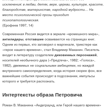
исключения: в любви, детях, вере, церкви, культуре, красоте,
благородстве, материнстве, народной мудрости… На
место психологической прозы приходит
психопатологическая.
(Ерофеев 1997, 14)
Современная Россия видится в зеркале «кромешного мира»,
антилидеры
,
отставшие
осваиваются на страницах книг.
Одним из первых, кто заговорил о маргинале, трикстере
как
«герое нашего времени», стал Владимир Маканин. Писатель
входит в литературу создателем
диковинных персонажей
,
носителей необычного дара («Предтеча», 1982; «Голоса»,
1982), движимых не социальными амбициями, но жаждой
внутреннего самоопределения, когда история скорее фон, все
важнейшие события происходят в подсознании, импульсы
которого и требуется распознать.
Интертексты образа Петровича
Роман В. Маканина «Андеграунд, или Герой нашего времени»