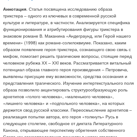
Аннотация
. Статья посвящена исследованию образа
трикстера – одного из ключевых в современной русской
культуре и литературе, в частности. Анализируется специфика
функционирования и атрибутирования фигуры трикстера в
знаковом романе В. Маканина «Андеграунд, или Герой нашего
времени» (1998) как романе-солилоквиуме. Показано, каким
образом появление героя-трикстера, сознающего свою связь с
мифом, помогает решить трагические вопросы, стоящие перед
человеком рубежа ХХ – ХХI веков. Рассматривается витальный
потенциал образа главного героя произведения – Петровича,
выявлены присущие ему возможности, средства осознания и
представления трагического. Изучение интертекстуального поля
образа позволило акцентировать структурообразующую роль
архетипов «голого человека», «маленького человека»,
«лишнего человека» и «подпольного человека», на которых
держится свод русской классики. Переосмысление архетипов –
реализация попытки автора, его героя «толкнуть» Русь в
следующее столетие, свободное от диктата Литературного
Канона, открывающее перспективу обретения собственного
Слова как самоопределения личности в новом столетии.