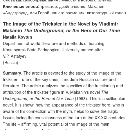
Ключевые слова
: трикстер, двойничество, Маканин,
«Андеграунд, или Герой нашего времени», литературный канон.
The Image of the Trickster in the Novel by Vladimir
Makanin
The Underground, or the Hero of Our Time
Natalia Kovtun
Department of world literature and methods of teaching
Krasnoyarsk State Pedagogical University named after
V.P. Astafyev
(Russia)
Summary
. The article is devoted to the study of the image of the
trickster – one of the key ones in modern Russian culture and
literature. The article analyzes the specifics of the functioning and
attribution of the trickster figure in V. Makanin‘s novel
The
Underground, or the Hero of Our Time
(1998). This is a soliloquium
novel. It is shown how the appearance of the trickster hero, who is
aware of his connection with the myth, helps to solve the tragic
issues facing the consciousness of the turn of the XX-XXI centuries.
The life – affirming, vital potential of the image of the main