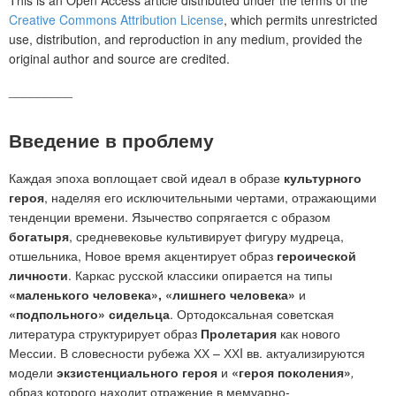
Creative Commons Attribution License
, which permits unrestricted
use, distribution, and reproduction in any medium, provided the
original author and source are credited.
_________
Введение в проблему
Каждая эпоха воплощает свой идеал в образе
культурного
героя
, наделяя его исключительными чертами, отражающими
тенденции времени. Язычество сопрягается с образом
богатыря
, средневековье культивирует фигуру мудреца,
отшельника, Новое время акцентирует образ
героической
личности
. Каркас русской классики опирается на типы
«маленького человека», «лишнего человека»
и
«подпольного» сидельца
. Ортодоксальная советская
литература структурирует образ
Пролетария
как нового
Мессии. В словесности рубежа ХХ – ХХI вв. актуализируются
модели
экзистенциального героя
и
«героя поколения»
,
образ которого находит отражение в мемуарно-