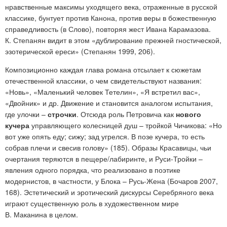
нравственные максимы уходящего века, отраженные в русской
классике, бунтует против Канона, против веры в божественную
справедливость (в Слово), повторяя жест Ивана Карамазова.
К. Степанян видит в этом «дублирование прежней гностической,
эзотерической ереси» (Степанян 1999, 206).
Композиционно каждая глава романа отсылает к сюжетам
отечественной классики, о чем свидетельствуют названия:
«Новь», «Маленький человек Тетелин», «Я встретил вас»,
«Двойник» и др. Движение и становится аналогом испытания,
где улочки –
строчки
. Отсюда роль Петровича как
нового
кучера
управляющего колесницей душ – тройкой Чичикова: «Но
вот уже опять еду; сижу; зад угрелся. В позе кучера, то есть
собрав плечи и свесив голову» (185). Образы Красавицы, чьи
очертания теряются в пещере/лабиринте, и Руси-Тройки –
явления одного порядка, что реализовано в поэтике
модернистов, в частности, у Блока – Русь-Жена (Бочаров 2007,
168). Эстетический и эротический дискурсы Серебряного века
играют существенную роль в художественном мире
В. Маканина в целом.