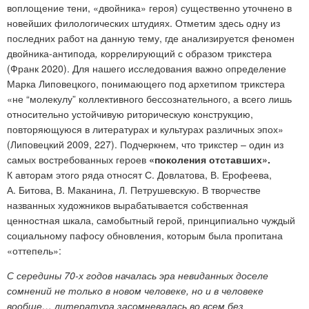
воплощение тени, «двойника» героя) существенно уточнено в
новейших филологических штудиях. Отметим здесь одну из
последних работ на данную тему, где анализируется феномен
двойника-антипода
,
коррелирующий с образом трикстера
(Франк 2020). Для нашего исследования важно определение
Марка Липовецкого, понимающего под архетипом трикстера
«не “молекулу” коллективного бессознательного, а всего лишь
относительно устойчивую риторическую конструкцию,
повторяющуюся в литературах и культурах различных эпох»
(Липовецкий 2009, 227). Подчеркнем, что трикстер – один из
самых востребованных героев
«поколения отставших».
К авторам этого ряда относят С. Довлатова, В. Ерофеева,
А. Битова, В. Маканина, Л. Петрушевскую. В творчестве
названных художников вырабатывается собственная
ценностная шкала, самобытный герой, принципиально чуждый
социальному пафосу обновления, которым была пропитана
«оттепель»:
С середины 70-х годов началась эра невиданных доселе
сомнений не только в новом человеке, но и в человеке
вообще… литература засомневалась во всем без