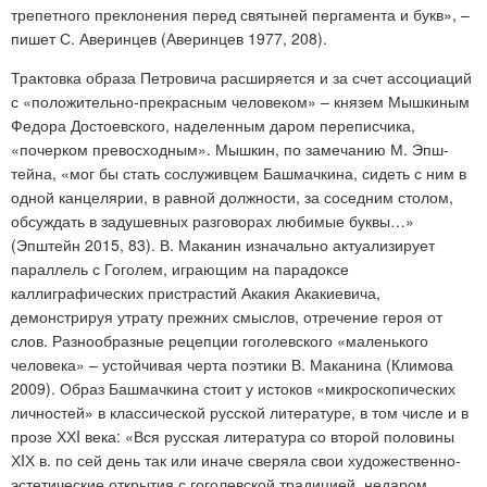
трепетного преклонения перед святыней пергамента и букв», –
пишет С. Аверинцев (Аверинцев 1977, 208).
Трактовка образа Петровича расширяется и за счет ассоциаций
с «положительно-прекрасным человеком» – князем Мышкиным
Федора Достоевского, наделенным даром переписчика,
«почерком превосходным». Мышкин, по замечанию М. Эпш­
тейна, «мог бы стать сослуживцем Башмачкина, сидеть с ним в
одной канцелярии, в равной должности, за соседним столом,
обсуждать в задушевных разговорах любимые буквы…»
(Эпштейн 2015, 83). В. Маканин изначально актуализирует
параллель с Гоголем, играющим на парадоксе
каллиграфических пристрастий Акакия Акакиевича,
демонстрируя утрату прежних смыслов, отречение героя от
слов. Разнообразные рецепции гоголевского «маленького
человека» – устойчивая черта поэтики В. Маканина (Климова
2009). Образ Башмачкина стоит у истоков «микроскопических
личностей» в классической русской литературе, в том числе и в
прозе ХХI века: «Вся русская литература со второй половины
ХIХ в. по сей день так или иначе сверяла свои художественно-
эстетические открытия с гоголевской традицией, недаром