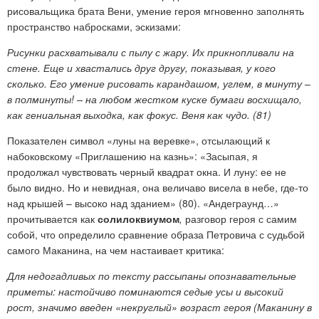
рисовальщика брата Вени, умение героя мгновенно заполнять
пространство набросками, эскизами:
Рисунки расхватывали с пылу с жару. Их прикнопливали на
стене. Еще и хвастались друг другу, показывая, у кого
сколько. Его умение рисовать карандашом, углем, в минуту –
в полминуты! – на любом жестком куске бумаги восхищало,
как гениальная выходка, как фокус. Веня как чудо. (81)
Показателен символ «луны на веревке», отсылающий к
набоковскому «Приглашению на казнь»: «Засыпая, я
продолжал чувствовать черный квадрат окна. И луну: ее не
было видно. Но и невидная, она величаво висела в небе, где-то
над крышей – высоко над зданием» (80). «Андеграунд…»
прочитывается как
солилоквиумом
,
разговор героя с самим
собой, что определило сравнение образа Петровича с судьбой
самого Маканина, на чем настаивает критика:
Для недогадливых по тексту рассыпаны опознавательные
приметы: настойчиво поминаются седые усы и высокий
рост, значимо введен «некруглый» возраст героя (Маканину в