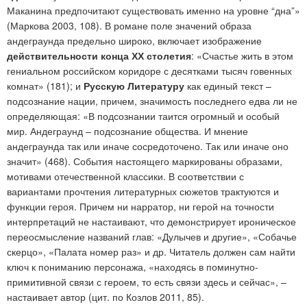
Маканина предпочитают существовать именно на уровне “дна”»
(Маркова 2003, 108). В романе поле значений образа
андеграунда предельно широко, включает изображение
действительности конца ХХ столетия
: «Счастье жить в этом
гениальном российском коридоре с десятками тысяч говенных
комнат» (181); и
Русскую Литературу
как единый текст –
подсознание нации, причем, значимость последнего едва ли не
определяющая: «В подсознании таится огромный и особый
мир. Андеграунд – подсознание общества. И мнение
андеграунда так или иначе сосредоточено. Так или иначе оно
значит» (468). События настоящего маркированы образами,
мотивами отечественной классики. В соответствии с
вариантами прочтения литературных сюжетов трактуются и
функции героя. Причем ни нарратор, ни герой на точности
интерпретаций не настаивают, что демонстрирует ироническое
переосмысление названий глав: «Дулычев и другие», «Собачье
скерцо», «Палата номер раз» и др. Читатель должен сам найти
ключ к пониманию персонажа, «находясь в поминутно-
примитивной связи с героем, то есть связи здесь и сейчас», –
настаивает автор (цит. по Козлов 2011, 85).