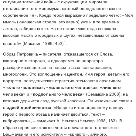
ситуации тотальной войны с окружающим миром за
отстаивание того минимума, который определяется как его
собственное «я». Кредо героя выражено предельно четко: «Моя
мысль (юношеская стрела, это верно) уже и в те времена
летала, забирая выше. На ее острие уже тогда сверкала
высокая мысль о юродивых и шутах, независимых от смены
1
властей» (Маканин 1998, 452)
.
Образ Петровича – писателя, отказавшегося от Слова,
квартирного сторожа, и одновременно нарратора
разворачивающегося на наших глазах повествования,
многослоен. Это воплощенный
центон
.
Имя героя, детали его
портрета, поведенческая стратегия отсылают к архетипам
«голого человека», «маленького человека», «лишнего
человека»
и
«подпольного человека»
(Семыкина 2008),
на
которых держится свод русской классики.
Он изначально связан
с
идеей двойничества
: «Вопреки интонационному напору
герой с первого абзаца начинает двоиться, текст –
вибрировать», – замечает А. Немзер (Немзер 1998, 183). В
образе героя сочетаются черты несчастного гоголевского
Башмачкина и его искусителя – «кривого», алчного,