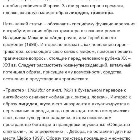
автобиографической прозе. За фигурами героев времени
,
однако, зачастую маячит образ
лицедея, трикстера
.
Цель нашей статьи
– обозначить специфику функционирования
и атрибутирования образа трикстера в знаковом романе
Владимира Маканина «Андеграунд, или Герой нашего
времени» (1998). Интересно показать, как появление героя-
трикстера, сознающего свою связь с мифом, помогает решить
трагические вопросы, стоящие перед человеком рубежа ХХ –
ХХI вв. Следует рассмотреть жизнеутверждающий, витальный
потенциал образа, присущие ему возможности, средства
осознания и представления трагического.
«Трикстер» (
trickster
от англ.
trick
) в буквальном переводе с
английского означает «обманщик, хитрец, ловкач». Интерес к
образу
лицедея, шута
и его инвариантам актуализируется в
переломные периоды, когда происходит смена исторических
эпох, слом культурных парадигм, в этом осколочном
пространстве богатыри и праведники неуместны. «Общество
спектакля», по определению Г. Дебора, не оставляет для них
места (Дебор 1999). Образу трикстера посвящено множество