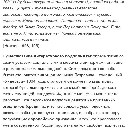
1991 году было аккурат «полста четыре»), автобиографизм
главы «Другой» виден невооруженным взглядом,
автореминисценций не меньше, чем отсылок к русской
классике. Маканин говорит: «Петрович – это я», но не как
Флобер об Эмме Бовари, а как Лермонтов о Печорине. Я то
есть не я. Я то есть все мы. Только потеряв имя,
становишься текстом.
(Немзер 1998, 195)
Существование
литературного подполья
как образа жизни со
своим уставом, социальными и моральными нормами описано
в романе максимально подробно. Символом этого способа
бытия становится пишущая машинка Петровича – тяжеленный
«Ундервуд» 1904 года, с которым он кочует по квартирам,
который буквально приковывается к мебели. Герой, дорожа
своей спутницей, «подружкой», тем не менее на машинке не
работает. Все персонажи подполья делятся на призванных
агэшников
(среди них и те, кто сошел с ума, повесился,
оказался забыт, отвернулся от письма), их собратьев по перу,
получающих
европейское признание
, и тех, кто прославился
уже в современной России, поставив на кон свободу творчества,