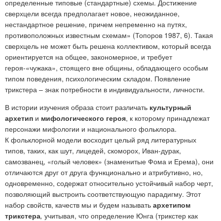
определенные типовые (стандартные) схемы. Достижение
сверхцели всегда предполагает новое, неожиданное,
нестандартное решение, причем непременно на путях,
противоположных известным схемам» (Топоров 1987, 6). Такая
сверхцель не может быть решена коллективом, который всегда
ориентируется на общее, закономерное, и требует
героя-«чужака», стоящего вне общины, обладающего особым
типом поведения, психологическим складом. Появление
трикстера – знак потребности в индивидуальности, личности.
В истории изучения образа стоит различать
культурный
архетип
и
мифологического героя
, к которому принадлежат
персонажи мифологии и национального фольклора.
К фольклорной модели восходит целый ряд литературных
типов, таких, как шут, лицедей, скоморох, Иван-дурак,
самозванец, «голый человек» (знаменитые Фома и Ерема), они
отличаются друг от друга функционально и атрибутивно, но,
одновременно, содержат относительно устойчивый набор черт,
позволяющий выстроить соответствующую парадигму. Этот
набор свойств, качеств мы и будем называть
архетипом
трикстера
,
учитывая, что определение Юнга
(трикстер как