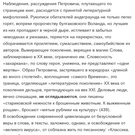
Наблюдения, рассуждения Петровича, плутающего по
страницам книг, расходятся с принятой литературной
мифологией. Рукописи обитателей андеграунда не только легко
горят, вопреки пророчеству булгаковского Воланда, но лучшие
из них пропадают в черной дыре, истлевает в забытых
чемоданах и рюкзаках, теряются на перекрестках, что
оборачивается проклятием, сумасшествием, самоубийством их
авторов. Вымирающее поколение, верящее в магию Слова,
заблокировано в ХХ веке, ограничено им. Словесность
«захаркана», по слову героя, унижена, ее представляют «одни
жертвы». Образ Петровича, застрявшего в коридорах «длиной
во много столетий», воплощение «самого Времени», это
граница, отделяющая «литературное поколение» ХХ века от
поколения дельцов, претендующих на век ХХI. Деловые люди,
вечно спешащие,
не оглядываются
,
они лишены
«стариковской нежности к брошенным животным. К выжженным
рощам», бросают «мятые рублики на культуру» (439).
В освобождении современной цивилизации от безусловной
веры в слова, в тексты, заложено, однако, и освобождение от
«великого вируса», от соблазна жить по писанному: «Классика.