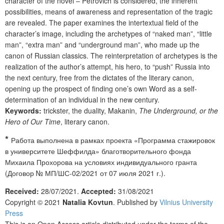
character of the novel – Petrovich is considered, the inherent
possibilities, means of awareness and representation of the tragic
are revealed. The paper examines the intertextual field of the
character’s image, including the archetypes of “naked man”, “little
man”, “extra man” and “underground man”, who made up the
canon of Russian classics. The reinterpretation of archetypes is the
realization of the author’s attempt, his hero, to “push” Russia into
the next century, free from the dictates of the literary canon,
opening up the prospect of finding one’s own Word as a self-
determination of an individual in the new century.
Keywords:
trickster, the duality, Makanin,
The Underground, or the
Hero of Our Time
, literary canon.
*
Работа выполнена в рамках проекта «Программа стажировок
в университете Шеффилда» благотворительного фонда
Михаила Прохорова на условиях индивидуального гранта
(Договор № МП/ШС-02/2021 от 07 июля 2021 г.).
Received:
28/07/2021.
Accepted:
31/08/2021
Copyright © 2021
Natalia Kovtun
. Published by
Vilnius University
Press
This is an Open Access article distributed under the terms of the