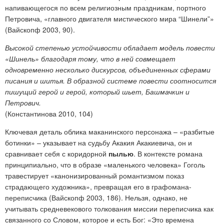
напивающегося по всем религиозным праздникам, портного
Петровича, «главного двигателя мистического мира “Шинели”»
(Вайскопф 2003, 90).
Высокой степенью устойчивости обладает модель повести
«Шинель» благодаря тому, что в ней совмещает
одновременно несколько дискурсов, объединенных сферами
писания и шитья. В образной системе повести соотносится
пишущий герой и герой, который шьет, Башмачкин и
Петрович.
(Константинова 2010, 104)
Ключевая деталь облика маканинского персонажа – «разбитые
ботинки» – указывает на судьбу Акакия Акакиевича, он и
сравнивает себя с коридорной
пылью
. В контексте романа
принципиально, что в образе «маленького человека» Гоголь
травестирует «канонизированный романтизмом показ
страдающего художника», превращая его в графомана-
переписчика (Вайскопф 2003, 186). Нельзя, однако, не
учитывать средневекового толкования миссии переписчика как
связанного со Словом, которое и есть Бог: «Это времена