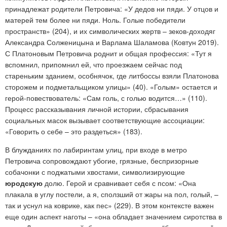
принадлежат родители Петровича: «У дедов ни пяди. У отцов и
матерей тем более ни пяди. Ноль. Голые победители
пространств» (204), и их символических жертв – зеков-доходяг
Александра Солженицына и Варлама Шаламова (Ковтун 2019).
С Платоновым Петровича роднит и общая профессия: «Тут я
вспомнил, припомнил ей, что проезжаем сейчас под
стареньким зданием, особнячок, где литбоссы взяли Платонова
сторожем и подметальщиком улицы» (40). «Голым» остается и
герой-повествователь: «Сам голь, с голью водится…» (110).
Процесс рассказывания личной истории, сбрасывания
социальных масок вызывает соответствующие ассоциации:
«Говорить о себе – это раздеться» (183).
В блужданиях по лабиринтам улиц, при входе в метро
Петровича сопровождают убогие, грязные, беспризорные
собачонки с поджатыми хвостами, символизирующие
юродскую
долю. Герой и сравнивает себя с псом: «Она
плакала в углу постели, а я, сползший от жары на пол, голый, –
так и уснул на коврике, как пес» (229). В этом контексте важен
еще один аспект наготы – «она обладает значением сиротства в