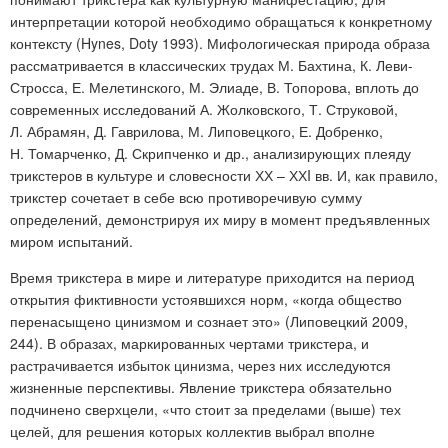
интерпретации которой необходимо обращаться к конкретному
контексту (Hynes, Doty 1993). Мифологическая природа образа
рассматривается в классических трудах М. Бахтина, К. Леви-
Стросса, Е. Мелетинского, М. Элиаде, В. Топорова, вплоть до
современных исследований А. Жолковского, Т. Струковой,
Л. Абрамян, Д. Гаврилова, М. Липовецкого, Е. Добренко,
Н. Томарченко, Д. Скрипченко и др., анализирующих плеяду
трикстеров в культуре и словесности ХХ – ХХI вв. И, как правило,
трикстер сочетает в себе всю противоречивую сумму
определений, демонстрируя их миру в момент предъявленных
миром испытаний.
Время трикстера в мире и литературе приходится на период
открытия фиктивности устоявшихся норм, «когда общество
перенасыщено цинизмом и сознает это» (Липовецкий 2009,
244). В образах, маркированных чертами трикстера, и
растрачивается избыток цинизма, через них исследуются
жизненные перспективы. Явление трикстера обязательно
подчинено сверхцели, «что стоит за пределами (выше) тех
целей, для решения которых коллектив выбрал вполне