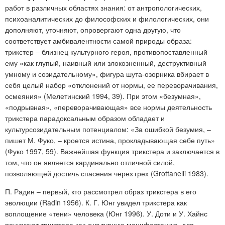
работ в различных областях знания: от антропологических,
психоаналитических до философских и филологических, они
дополняют, уточняют, опровергают одна другую, что
соответствует амбивалентности самой природы образа:
трикстер – близнец культурного героя, противопоставленный
ему «как глупый, наивный или злокозненный, деструктивный
умному и созидательному», фигура шута-озорника вбирает в
себя целый набор «отклонений от нормы, ее переворачивания,
осмеяния» (Мелетинский 1994, 39). При этом «безумная»,
«подрывная», «переворачивающая» все нормы деятельность
трикстера парадоксальным образом обладает и
культурсозидательным потенциалом: «За ошибкой безумия, –
пишет М. Фуко, – кроется истина, прокладывающая себе путь»
(Фуко 1997, 59). Важнейшая функция трикстера и заключается в
том, что он является кардинально отличной силой,
позволяющей достичь спасения через грех (Grottanelli 1983).
П. Радин – первый, кто рассмотрел образ трикстера в его
эволюции (Radin 1956). К. Г. Юнг увидел трикстера как
воплощение «тени» человека (Юнг 1996). У. Доти и У. Хайнс
понимают трикстера как культурную манифестацию, для