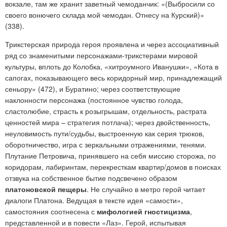
вокзале, там же хранит заветный чемоданчик: «(Выбросили со
своего вонючего склада мой чемодан. Отнесу на Курский)»
(338).
Трикстерская природа героя проявлена и через ассоциативный
ряд со знаменитыми персонажами-трикстерами мировой
культуры, вплоть до Колобка, «хитроумного Иванушки», «Кота в
сапогах, показывающего весь коридорный мир, принадлежащий
сеньору» (472), и Буратино; через соответствующие
наклонности персонажа (постоянное чувство голода,
сластолюбие, страсть к розыгрышам, отдельность, растрата
ценностей мира – стратегия потлача); через двойственность,
неуловимость пути/судьбы, выстроенную как серия трюков,
оборотничество, игра с зеркальными отражениями, тенями.
Плутание Петровича, принявшего на себя миссию сторожа, по
коридорам, лабиринтам, перекресткам квартир/домов в поисках
отзвука на собственное бытие подсвечено образом
платоновской пещеры
. Не случайно в метро герой читает
диалоги Платона. Ведущая в тексте идея «самости»,
самостояния соотнесена с
мифологией
гностицизма
,
представленной и в повести «Лаз». Герой, испытывая