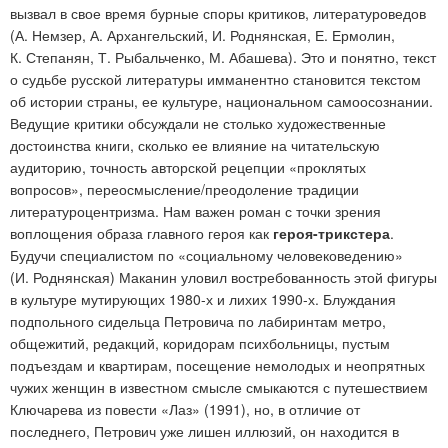
вызвал в свое время бурные споры критиков, литературоведов
(А. Немзер, А. Архангельский, И. Роднянская, Е. Ермолин,
К. Степанян, Т. Рыбальченко, М. Абашева). Это и понятно, текст
о судьбе русской литературы имманентно становится текстом
об истории страны, ее культуре, национальном самоосознании.
Ведущие критики обсуждали не столько художественные
достоинства книги, сколько ее влияние на читательскую
аудиторию, точность авторской рецепции «проклятых
вопросов», переосмысление/преодоление традиции
литературоцентризма. Нам важен роман с точки зрения
воплощения образа главного героя как
героя-трикстера
.
Будучи специалистом по «социальному человековедению»
(И. Роднянская) Маканин уловил востребованность этой фигуры
в культуре мутирующих 1980-х и лихих 1990-х. Блуждания
подпольного сидельца Петровича по лабиринтам метро,
общежитий, редакций, коридорам психбольницы, пустым
подъездам и квартирам, посещение немолодых и неопрятных
чужих женщин в известном смысле смыкаются с путешествием
Ключарева из повести «Лаз» (1991), но, в отличие от
последнего, Петрович уже лишен иллюзий, он находится в