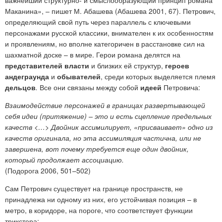
важнейший структурно- и смыслообразующий принцип романа
Маканина», – пишет М. Абашева (Абашева 2001, 67). Петрович,
определяющий свой путь через параллель с ключевыми
персонажами русской классики, внимателен к их особенностям
и проявлениям, но вполне категоричен в расстановке сил на
шахматной доске – в мире. Герои романа делятся на
представителей власти
и близких ей структур,
героев
андеграунда
и
обывателей
, среди которых выделяется племя
дельцов
.
Все они связаны между собой
идеей
Петровича:
Взаимодействие персонажей в границах развертывающей
себя идеи (притяжение) – это и есть сцепление предельных
качеств <…> Двойник ассимилирует, «присваивает» одно из
качеств оригинала, но эта ассимиляция частична, или не
завершена, вот почему требуется еще один двойник,
который продолжает ассоциацию.
(Подорога 2006, 501–502)
Сам Петрович существует на границе пространств, не
принадлежа ни одному из них, его устойчивая позиция – в
метро, в коридоре, на пороге, что соответствует функции
трикстера: