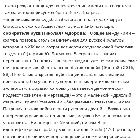
текста рождает надежду на воскресение имени его создателя –
такова история рисунков брата Вени. Процесс
«переписывания» судьбы забытого автора актуализирует
близость сюжетов Акакия Акакиевича и библиотекаря,
собирателя букв Николая Федорова
: «Общее между ними –
фигура повтора, столь значительная для русской культуры,
которая и в ХIХ веке сохраняет черты средневековой “эстетики
тождества” (термин Ю. Лотмана). Воскрешать – значит
переписывать “во плоти”, воспроизводить уже не символические
начертания мыслей, а телесное бытие людей» (Эпштейн 2015,
96). Подобные открытия, публикации в западных изданиях
невозможны без участия художественных критиков, «великих
экспертов», в образах которых угадывается демонический
подтекст (оживление мертвецов) – это и маленький «дряхлый
старичок» критик Уманский с «бесцветными глазками», и сам
Петрович, пытающийся спасти рукописи друзей… Важно, что
авторство утраченных гениальных рисунков Вени невозможно
установить: «Ни немцы, ни Уманский, ни сам Веня
идентифицировать работу уже не смогли. Увы!» (470), речь идет
о явлении «двойника» под глянцевой обложкой европейского