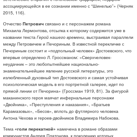
ассоциирующейся в ее сознании именно с “Шинелью”» (Черняк
2015, 116).
Отчество
Петрович
связано и с персонажем романа
Михаила Лермонтова, отсылка к которому содержится уже в
названии текста
Герой нашего времени
, выстраивая параллели
между Петровичем и Печориным
.
В известной перекличке с
Печориным состоит и «подпольный человек» Достоевского, что
впервые определено Л. Гроссманом: «Сверхчеловек-
неудачник – это любопытнейшее национально-
знаменательнейшее явление русской литературы, это
излюбленный духовный тип Достоевского и самая устойчивая
психологическая модель в его портретной галерее, идет по
прямой линии от Печорина» (Гроссман 1919, 81). За фигурой
маканинского героя маячат инфернальные персонажи
«Двойника»,
«Преступления и наказания», «Братьев
Карамазовых», «Бесов», вплоть до футлярного человека
Антона Чехова и героев-двойников Владимира Набокова.
Тема
«голи перекатной»
намечена в романе образами
коммунистов Андрея Платонова, к поколению которых