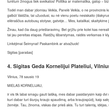
turėtum žmogus tiek sveikatos! Politika ar matematika, galop – bizni
Todėl man dabar įdomiau Veikla, Panelė Veikla, o ne provincinis kn
galbūt Valdžia, tai užuodusi, su nė vienu poetu nesiskaito (išskyru
eilėraščius autobusų stotyse, gatvėje… Mes, katalikai, skaityki
Žinau, kad čia daug prieštaravimų. Bet grįžtu prie kolei kas nereal
tai jau pereitas etapas. Raidžių išbarstymas, raidės verksmas ir 
Linkėjimai Šeimynai! Paskambink ar atvažiuok!
Sigitas [parašas]
4. Sigitas Geda Kornelijui Plateliui, Vilni
Vilnius, 78 sausio 19
MIELAS KORNELIJAU,
ir vis tik labai smagu gauti laišką, mes dabar pasidarysim kaip dv
kuri dabar turi šiurpų kraujo spaudimą, arba kraujospūdį, kaip saky
žemėje. Tau, žinoma, viskas dar prieš akis. Tu turi talentą, idėj