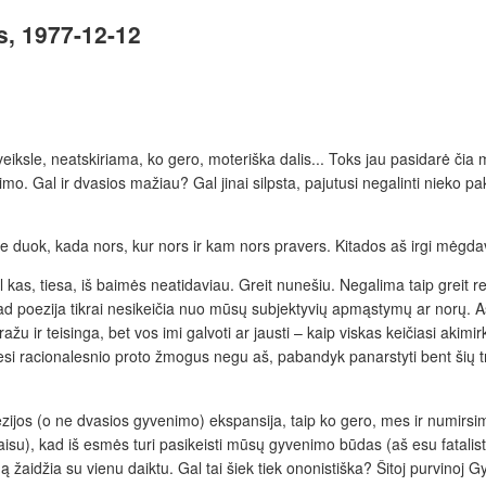
us, 1977-12-12
eiksle, neatskiriama, ko gero, moteriška dalis... Toks jau pasidarė či
mo. Gal ir dvasios mažiau? Gal jinai silpsta, pajutusi negalinti nieko pa
eve duok, kada nors, kur nors ir kam nors pravers. Kitados aš irgi mėgdav
 kas, tiesa, iš baimės neatidaviau. Greit nunešiu. Negalima taip greit re
ad poezija tikrai nesikeičia nuo mūsų subjektyvių apmąstymų ar norų. Aš
ražu ir teisinga, bet vos imi galvoti ar jausti – kaip viskas keičiasi akimi
si racionalesnio proto žmogus negu aš, pabandyk panarstyti bent šių trijų
ezijos (o ne dvasios gyvenimo) ekspansija, taip ko gero, mes ir numirsime
 baisu), kad iš esmės turi pasikeisti mūsų gyvenimo būdas (aš esu fatali
žaidžia su vienu daiktu. Gal tai šiek tiek ononistiška? Šitoj purvinoj G