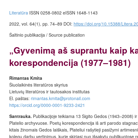
Literatūra
ISSN 0258-0802 eISSN 1648-1143
2022, vol. 64(1), pp. 74–89 DOI:
https://doi.org/10.15388/Litera.2
Šaltinio publikacija / Source publication
„Gyvenimą aš suprantu kaip kaž
korespondencija (1977–1981)
Rimantas Kmita
Šiuolaikinės literatūros skyrius
Lietuvių literatūros ir tautosakos institutas
El. paštas:
rimantas.kmita@protonail.com
https://orcid.org/0000-0001-9233-2421
Santrauka.
Publikacijoje teikiama 13 Sigito Gedos (1943–2008) ir
Platelio archyvuose. Poetų korespondencija iš arti parodo stagnac
kitais žinomais Gedos laiškais, Plateliui rašytieji pasižymi artimes
kolegų darbų vertinimus, kurie skiriasi nuo išsakytų publikuotose re