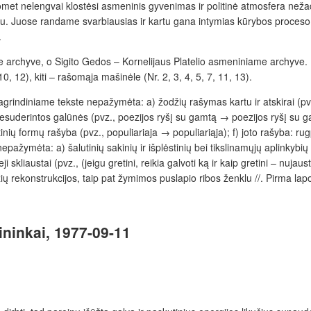
et nelengvai klostėsi asmeninis gyvenimas ir politinė atmosfera nežadė
satu. Juose randame svarbiausias ir kartu gana intymias kūrybos proceso re
.
 archyve, o Sigito Gedos – Kornelijaus Platelio asmeniniame archyve. D
, 10, 12), kiti – rašomąja mašinėle (Nr. 2, 3, 4, 5, 7, 11, 13).
grindiniame tekste nepažymėta: a) žodžių rašymas kartu ir atskirai (pvz.
esuderintos galūnės (pvz., poezijos ryšį su gamtą → poezijos ryšį su gam
nių formų rašyba (pvz., populiariaja → populiariąja); f) joto rašyba: rug
ymėta: a) šalutinių sakinių ir išplėstinių bei tikslinamųjų aplinkybių sky
skliaustai (pvz., (jeigu gretini, reikia galvoti ką ir kaip gretini – nujaust
ų rekonstrukcijos, taip pat žymimos puslapio ribos ženklu //. Pirma lapo
kininkai, 1977-09-11