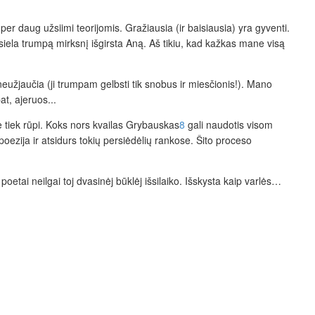
r daug užsiimi teorijomis. Gražiausia (ir baisiausia) yra gyventi.
ela trumpą mirksnį išgirsta Aną. Aš tikiu, kad kažkas mane visą
eužjaučia (ji trumpam gelbsti tik snobus ir miesčionis!). Mano
at, ajeruos...
e tiek rūpi. Koks nors kvailas Grybauskas
8
gali naudotis visom
 poezija ir atsidurs tokių persiėdėlių rankose. Šito proceso
etai neilgai toj dvasinėj būklėj išsilaiko. Išskysta kaip varlės…