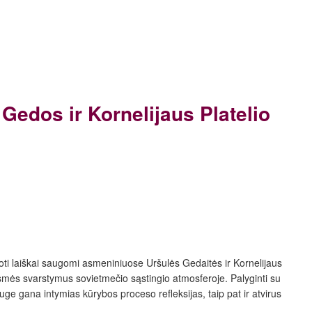
Gedos ir Kornelijaus Platelio
uoti laiškai saugomi asmeniniuose Uršulės Gedaitės ir Kornelijaus
smės svarstymus sovietmečio sąstingio atmosferoje. Palyginti su
uge gana intymias kūrybos proceso refleksijas, taip pat ir atvirus