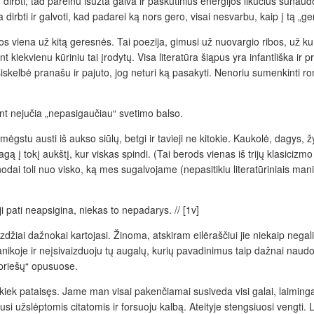
u dirbti, tad pareinu išūžta galva ir paskutinius energijos likučius sun
 dirbti ir galvoti, kad padarei ką nors gero, visai nesvarbu, kaip į tą „g
, jos viena už kitą geresnės. Tai poezija, gimusi už nuovargio ribos, už ku
kiekvienu kūriniu tai įrodytų. Visa literatūra šiąpus yra infantliška ir pr
siskelbė pranašu ir pajuto, jog neturi ką pasakyti. Nenoriu sumenkinti
idant nejučia „nepasigaučiau“ svetimo balso.
stu austi iš aukso siūlų, betgi ir tavieji ne kitokie. Kaukolė, dagys, ž
gą į tokį aukštį, kur viskas spindi. (Tai berods vienas iš trijų klasiciz
odai toli nuo visko, ką mes sugalvojame (nepasitikiu literatūriniais manife
i pati neapsigina, niekas to nepadarys. // [1v]
izdžiai dažnokai kartojasi. Žinoma, atskiram eilėraščiui jie niekaip nega
nikoje ir neįsivaizduoju tų augalų, kurių pavadinimus taip dažnai naudoji
ų priešų“ opusuose.
 kiek pataisęs. Jame man visai pakenčiamai susiveda visi galai, laiming
si užslėptomis citatomis ir forsuoju kalbą. Ateityje stengsiuosi vengti. L