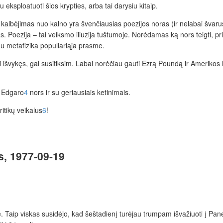
 eksploatuoti šios krypties, arba tai darysiu kitaip.
k kalbėjimas nuo kalno yra švenčiausias poezijos noras (ir nelabai švaru
mas. Poezija – tai veiksmo iliuzija tuštumoje. Norėdamas ką nors teigti, pr
 jau metafizika populiariąja prasme.
i išvykęs, gal susitiksim. Labai norėčiau gauti Ezrą Poundą ir Amerikos l
o Edgaro
4
nors ir su geriausiais ketinimais.
ritikų veikalus
6
!
us, 1977-09-19
e. Taip viskas susidėjo, kad šeštadienį turėjau trumpam išvažiuoti į Pane