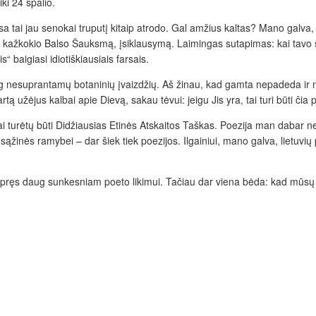
iki 24 spalio.
tai jau senokai truputį kitaip atrodo. Gal amžius kaltas? Mano galva, pe
kažkokio Balso Šauksmą, įsiklausymą. Laimingas sutapimas: kai tavo si
 baigiasi idiotiškiausiais farsais.
ug nesuprantamų botaninių įvaizdžių. Aš žinau, kad gamta nepadeda ir n
ą užėjus kalbai apie Dievą, sakau tėvui: jeigu Jis yra, tai turi būti čia p
i turėtų būti Didžiausias Etinės Atskaitos Taškas. Poezija man dabar n
 sąžinės ramybei – dar šiek tiek poezijos. Ilgainiui, mano galva, lietuvių
sispręs daug sunkesniam poeto likimui. Tačiau dar viena bėda: kad mūsų po