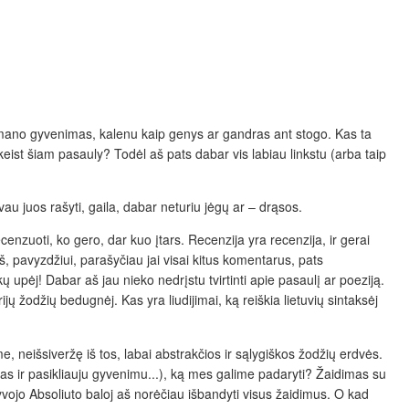
a mano gyvenimas, kalenu kaip genys ar gandras ant stogo. Kas ta
keist šiam pasauly? Todėl aš pats dabar vis labiau linkstu (arba taip
au juos rašyti, gaila, dabar neturiu jėgų ar – drąsos.
cenzuoti, ko gero, dar kuo įtars. Recenzija yra recenzija, ir gerai
, pavyzdžiui, parašyčiau jai visai kitus komentarus, pats
rkų upėj! Dabar aš jau nieko nedrįstu tvirtinti apie pasaulį ar poeziją.
 žodžių bedugnėj. Kas yra liudijimai, ką reiškia lietuvių sintaksėj
, neišsiveržę iš tos, labai abstrakčios ir sąlygiškos žodžių erdvės.
stas ir pasikliauju gyvenimu...), ką mes galime padaryti? Žaidimas su
yvojo Absoliuto baloj aš norėčiau išbandyti visus žaidimus. O kad