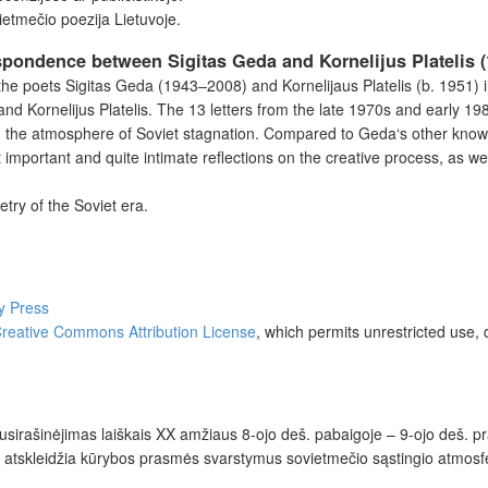
vietmečio poezija Lietuvoje.
respondence between Sigitas Geda and Kornelijus Platelis 
 poets Sigitas Geda (1943–2008) and Kornelijaus Platelis (b. 1951) in
and Kornelijus Platelis. The 13 letters from the late 1970s and early 1
in the atmosphere of Soviet stagnation. Compared to Geda‘s other known 
mportant and quite intimate reflections on the creative process, as well
etry of the Soviet era.
ty Press
reative Commons Attribution License
, which permits unrestricted use, 
usirašinėjimas laiškais XX amžiaus 8-ojo deš. pabaigoje – 9-ojo deš. pra
, atskleidžia kūrybos prasmės svarstymus sovietmečio sąstingio atmosf