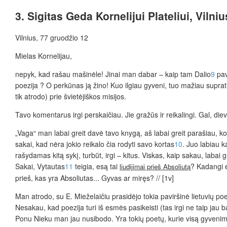
3. Sigitas Geda Kornelijui Plateliui, Vilni
Vilnius, 77 gruodžio 12
Mielas Kornelijau,
nepyk, kad rašau mašinėle! Jinai man dabar – kaip tam Dalio
9
pav
poezija ? O perkūnas ją žino! Kuo ilgiau gyveni, tuo mažiau suprati
tik atrodo) prie švietėjiškos misijos.
Tavo komentarus irgi perskaičiau. Jie gražūs ir reikalingi. Gal, di
„Vaga“ man labai greit davė tavo knygą, aš labai greit parašiau, kol
sakai, kad nėra jokio reikalo čia rodyti savo kortas
10
. Juo labiau k
rašydamas kitą sykį, turbūt, irgi – kitus. Viskas, kaip sakau, labai g
Sakai, Vytautas
11
teigia, esą tai
? Kadangi e
liudijimai prieš Absoliutą
prieš, kas yra Absoliutas... Gyvas ar miręs? // [1v]
Man atrodo, su E. Mieželaičiu prasidėjo tokia paviršinė lietuvių po
Nesakau, kad poezija turi iš esmės pasikeisti (tas irgi ne taip jau
Ponu Nieku man jau nusibodo. Yra tokių poetų, kurie visą gyvenimą 