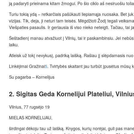
ją padaryti prieinama kitam žmogui. Po šio ciklo aš nesiruošiu toliau
Turiu tokią ydą – retkarčiais pašūkauti liepiamąja nuosaka. Bet ju
vizijas. Tik, deja, ji neturi tam teisės. Mėgdžioti Žodį tegali veiks
Viešpaties pasaulis. Ir geriausia iš viso nieko neteigti. Tačiau, tai
Šeštadienį manau atvažiuot į Vilnių, tai ir paskambinsiu. Jei nebūs
laiku.
Atleisk už tokį nevykusį, padriką laišką. Rašiau jį slėpdamasis nu
Linkėjimai Gražinai
5
. Tvirtybės skaitant jau turbūt įpusėtus mūsų k
Su pagarba – Kornelijus
2. Sigitas Geda Kornelijui Plateliui, Vilni
Vilnius, 77 rugsėjo 19
MIELAS KORNELIJAU,
širdingai dėkoju tau už laišką. Knygos, kurių norėjai, guli pas man