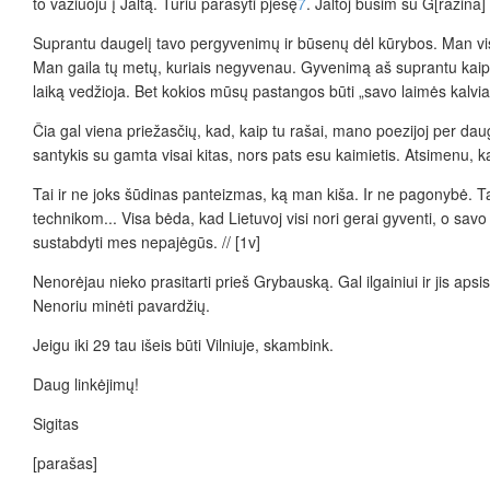
to važiuoju į Jaltą. Turiu parašyti pjesę
7
. Jaltoj būsim su G[ražina] 
Suprantu daugelį tavo pergyvenimų ir būsenų dėl kūrybos. Man visa 
Man gaila tų metų, kuriais negyvenau. Gyvenimą aš suprantu kaip 
laiką vedžioja. Bet kokios mūsų pastangos būti „savo laimės kalviais“
Čia gal viena priežasčių, kad, kaip tu rašai, mano poezijoj per da
santykis su gamta visai kitas, nors pats esu kaimietis. Atsimenu, kart
Tai ir ne joks šūdinas panteizmas, ką man kiša. Ir ne pagonybė. Ta
technikom... Visa bėda, kad Lietuvoj visi nori gerai gyventi, o savo
sustabdyti mes nepajėgūs. // [1v]
Nenorėjau nieko prasitarti prieš Grybauską. Gal ilgainiui ir jis ap
Nenoriu minėti pavardžių.
Jeigu iki 29 tau išeis būti Vilniuje, skambink.
Daug linkėjimų!
Sigitas
[parašas]