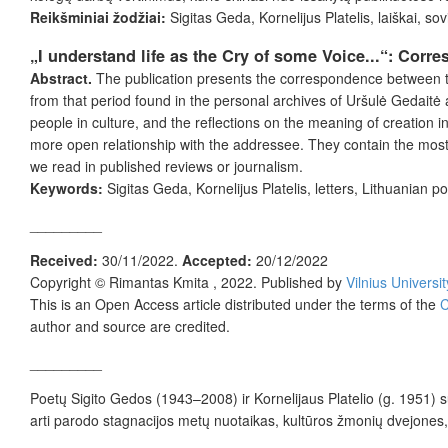
Reikšminiai žodžiai:
Sigitas Geda, Kornelijus Platelis, laiškai, so
„I understand life as the Cry of some Voice...“: Cor
Abstract.
The publication presents the correspondence between the
from that period found in the personal archives of Uršulė Gedaitė 
people in culture, and the reflections on the meaning of creation 
more open relationship with the addressee. They contain the most i
we read in published reviews or journalism.
Keywords:
Sigitas Geda, Kornelijus Platelis, letters, Lithuanian po
_________
Received:
30/11/2022.
Accepted:
20/12/2022
Copyright © Rimantas Kmita , 2022. Published by
Vilnius Universi
This is an Open Access article distributed under the terms of the
C
author and source are credited.
_________
Poetų Sigito Gedos (1943–2008) ir Kornelijaus Platelio (g. 1951) s
arti parodo stagnacijos metų nuotaikas, kultūros žmonių dvejones