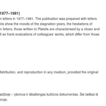
(1977–1981)
 letters in 1977–1981. The publication was prepared with letters
980s show the moods of the stagnation years, the hesitations of
letters, those written to Platelis are characterised by a closer and
 as frank evaluations of colleagues‘ works, which differ from those
distribution, and reproduction in any medium, provided the original
džioje – įdomus ir iškalbingas kultūros dokumentas. Šie laiškai iš
eroje.