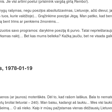
s. Jie visi artimi poetui (prisimink vargšą girtą Rembo!).
ygų rašymas, negu poezijos absoliutizavimas, Lietuvoje, ačiū dievui, jau
s tuos, kurie valdžioje)... Grąžinkime poezijai Jėgą. Man patiko, kad b
me ją bent trims ar penkiems žmonėms…
izuotos savo programos: darykime poeziją iš purvo. Tatai neprieštarauja 
klyksmas naktį… Bet kas mums belieka? Kažką jaučiu, bet ne visada gali
us, 1978-01-19
i senos (ar jaunos) moteriškės. Dėl to, kad rašom laiškus. Bala to nema
tų broliai lietuviai – 240). Man baisu, kadangi aš laukiu... Mes visi lau
as, šeimą… O aš nieko. Kaip ir mūsų pažįstamas vienas didžiausių Lietu