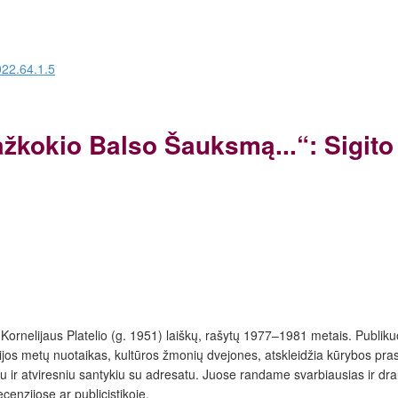
022.64.1.5
kokio Balso Šauksmą...“: Sigito 
 Kornelijaus Platelio (g. 1951) laiškų, rašytų 1977–1981 metais. Publik
ijos metų nuotaikas, kultūros žmonių dvejones, atskleidžia kūrybos pra
niu ir atviresniu santykiu su adresatu. Juose randame svarbiausias ir dra
cenzijose ar publicistikoje.