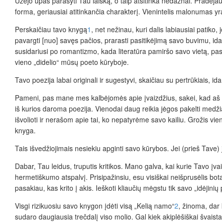
Užėjo ūpas parašyti Tau laišką, o taip atsitinka nedažnai. Pradėja
forma, geriausiai atitinkančia charakterį. Vienintelis malonumas yra
Perskaičiau tavo knygą
1
, net nežinau, kuri dalis labiausiai patiko
pavargti [nuo] savęs pačios, prarasti pasitikėjimą savo buvimu, idant 
susidariusi po romantizmo, kada literatūra pamiršo savo vietą, pa
vieno „didelio“ mūsų poeto kūryboje.
Tavo poezija labai originali ir sugestyvi, skaičiau su pertrūkiais, 
Pameni, pas mane mes kalbėjomės apie įvaizdžius, sakei, kad aš mėg
iš kurios daroma poezija. Vienodai daug reikia jėgos pakelti medžia
išvolioti ir nerašom apie tai, ko nepatyrėme savo kailiu. Grožis vien
knyga.
Tais išvedžiojimais nesiekiu apginti savo kūrybos. Jei (prieš Tave) j
Dabar, Tau leidus, truputis kritikos. Mano galva, kai kurie Tavo įva
hermetiškumo atspalvį. Prisipažinsiu, esu visiškai neišprusėlis bota
pasakiau, kas krito į akis. Ieškoti kliaučių mėgstu tik savo „idėjini
Visgi rizikuosiu savo knygon įdėti visą „Kelią namo“
2
, žinoma, dar
sudaro daugiausia trečdalį viso molio. Gal kiek akiplėšiškai švaistau