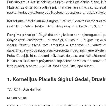
Publikuojami laiškai iš nelengvo Sigito Gedos gyvenimo etapo, kuom
Plateliui rašyti išsiskiria artimesniu ir atviresniu santykiu su adre
nuo tų, kuriuos skaitome publikuotose recenzijose ar publicistikoje
Kornelijaus Platelio laiškai saugomi Uršulės Gedaitės asmeniniame
rasti tik du Platelio laiškai. Dalis laiškų rašyta ranka (Nr. 1, 6, 8, 9
Rengimo principai
. Pagal dabartinę kalbos normą koreguota ir pa
rašyba (pvz., sustapdyti → sustabdyti, būkštauti → būgštauji); c) n
didžiųjų raidžių rašyba (pvz., amerikos → Amerikos ); e) įvardžiuoti
dabartines skyrybos nuostatas koreguota ir pagrindiniame tekste nepaž
Kutavičiaus[,]); b) sudedami taškai sakinio gale, praleisti uždaromieji 
laužtiniais skliaustais pažymėtos neįskaitomos vietos, asmenvardži
lapo pusė“), o antroji – [v] (lot.
folio verso
„kita lapo pusė“).
1. Kornelijus Platelis Sigitui Gedai, Drus
77. IX.11, Druskininkai
Mielas Sigitai,