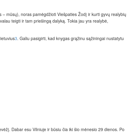
s – mūsų), noras pamėgdžioti Viešpaties Žodį ir kurti gyvų realybių
ivalau teigti ir tam priešingą dalyką. Tokia jau yra realybė,
ietuvius
3
. Galiu pasigirti, kad knygas grąžinu sąžiningai nustatytu
vėžį. Dabar esu Vilniuje ir būsiu čia iki šio mėnesio 29 dienos. Po