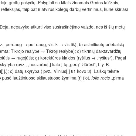
jo greitų pokyčių. Palyginti su kitais žinomais Gedos laiškais,
fleksijas, taip pat ir atvirus kolegų darbų vertinimus, kurie skiriasi
eja, nepavyko atkurti viso susirašinėjimo vaizdo, nes iš šių metų
, perdaug → per daug, vistik → vis tik); b) asimiliuotų priebalsių
ta; Tikrojo realybė → Tikroji realybė); d) tikrinių daiktavardžių
piūtis → rugpjūtis; g) korektūros klaidos (ryšlius → „ryšius“). Pagal
ryba (pvz., „nesvarbu[,] kaip į tą „gerą“ žiūrėsi“; t. y. B.
i[)].); c) datų skyryba ( pvz., Vilnius[,] 81 kovo 3). Laiškų tekste
 pusė laužtiniuose skliaustuose žymima [r] (lot.
folio recto
„pirma