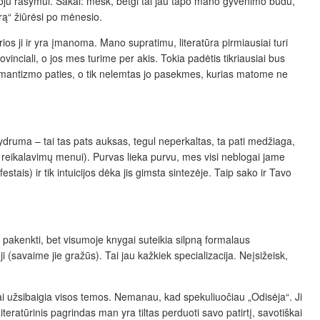
audoju rašymui. Sakai: mesk, betgi tai jau tapo mano gyvenimo būdu,
erą“ žiūrėsi po mėnesio.
rios ji ir yra įmanoma. Mano supratimu, literatūra pirmiausiai turi
ovinciali, o jos mes turime per akis. Tokia padėtis tikriausiai bus
 romantizmo paties, o tik nelemtas jo pasekmes, kurias matome ne
ydruma – tai tas pats auksas, tegul neperkaltas, ta pati medžiaga,
mo reikalavimų menui). Purvas lieka purvu, mes visi neblogai jame
stais) ir tik intuicijos dėka jis gimsta sintezėje. Taip sako ir Tavo
li pakenkti, bet visumoje knygai suteikia silpną formalaus
 (savaime jie gražūs). Tai jau kažkiek specializacija. Neįsižeisk,
ai užsibaigia visos temos. Nemanau, kad spekuliuočiau „Odisėja“. Ji
iteratūrinis pagrindas man yra tiltas perduoti savo patirtį, savotiškai