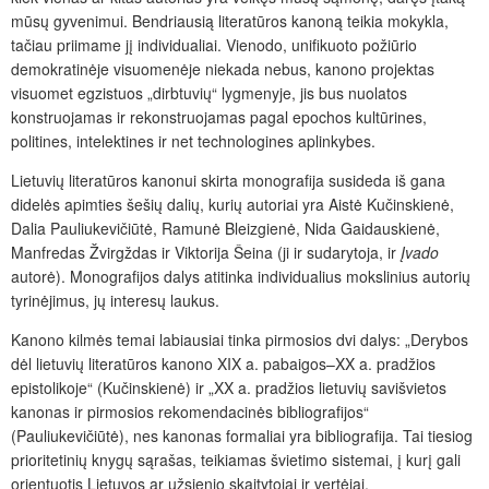
mūsų gyvenimui. Bendriausią literatūros kanoną teikia mokykla,
tačiau priimame jį individualiai. Vienodo, unifikuoto požiūrio
demokratinėje visuomenėje niekada nebus, kanono projektas
visuomet egzistuos „dirbtuvių“ lygmenyje, jis bus nuolatos
konstruojamas ir rekonstruojamas pagal epochos kultūrines,
politines, intelektines ir net technologines aplinkybes.
Lietuvių literatūros kanonui skirta monografija susideda iš gana
didelės apimties šešių dalių, kurių autoriai yra Aistė Kučinskienė,
Dalia Pauliukevičiūtė, Ramunė Bleizgienė, Nida Gaidauskienė,
Manfredas Žvirgždas ir Viktorija Šeina (ji ir sudarytoja, ir
Įvado
autorė). Monografijos dalys atitinka individualius mokslinius autorių
tyrinėjimus, jų interesų laukus.
Kanono kilmės temai labiausiai tinka pirmosios dvi dalys: „Derybos
dėl lietuvių literatūros kanono XIX a. pabaigos–XX a. pradžios
epistolikoje“ (Kučinskienė) ir „XX a. pradžios lietuvių savišvietos
kanonas ir pirmosios rekomendacinės bibliografijos“
(Pauliukevičiūtė), nes kanonas formaliai yra bibliografija. Tai tiesiog
prioritetinių knygų sąrašas, teikiamas švietimo sistemai, į kurį gali
orientuotis Lietuvos ar užsienio skaitytojai ir vertėjai.