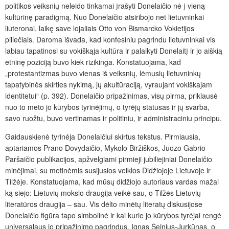
politikos veiksnių neleido tinkamai įrašyti Donelaičio nė į vieną
kultūrinę paradigmą. Nuo Donelaičio atsiribojo net lietuvninkai
liuteronai, laikę save lojaliais Otto von Bismarcko Vokietijos
piliečiais. Daroma išvada, kad konfesiniu pagrindu lietuvninkai vis
labiau tapatinosi su vokiškąja kultūra ir palaikyti Donelaitį ir jo aiškią
etninę poziciją buvo kiek rizikinga. Konstatuojama, kad
„protestantizmas buvo vienas iš veiksnių, lėmusių lietuvninkų
tapatybinės skirties nykimą, jų akultūraciją, vyraujant vokiškajam
identitetui“ (p. 392). Donelaičio pripažinimas, visų pirma, priklausė
nuo to meto jo kūrybos tyrinėjimų, o tyrėjų statusas ir jų svarba,
savo ruožtu, buvo vertinamas ir politiniu, ir administraciniu principu.
Gaidauskienė tyrinėja Donelaičiui skirtus tekstus. Pirmiausia,
aptariamos Prano Dovydaičio, Mykolo Biržiškos, Juozo Gabrio-
Paršaičio publikacijos, apžvelgiami pirmieji jubiliejiniai Donelaičio
minėjimai, su metinėmis susijusios veiklos Didžiojoje Lietuvoje ir
Tilžėje. Konstatuojama, kad mūsų didžiojo autoriaus vardas mažai
ką siejo: Lietuvių mokslo draugija veikė sau, o Tilžės Lietuvių
literatūros draugija – sau. Vis dėlto minėtų literatų diskusijose
Donelaičio figūra tapo simbolinė ir kai kurie jo kūrybos tyrėjai rengė
universalaus jo pripažinimo pagrindus. Ignas Šeinius-Jurkūnas, o