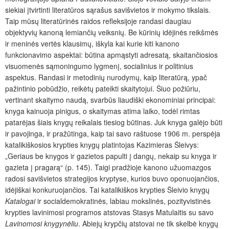
siekiai įtvirtinti literatūros sąrašus savišvietos ir mokymo tikslais.
Taip mūsų literatūrinės raidos refleksijoje randasi daugiau
objektyvių kanoną lemiančių veiksnių. Be kūrinių idėjinės reikšmės
ir meninės vertės klausimų, iškyla kai kurie kiti kanono
funkcionavimo aspektai: būtina apmąstyti adresatą, skaitančiosios
visuomenės sąmoningumo lygmenį, socialinius ir politinius
aspektus. Randasi ir metodinių nurodymų, kaip literatūrą, ypač
pažintinio pobūdžio, reikėtų pateikti skaitytojui. Šiuo požiūriu,
vertinant skaitymo naudą, svarbūs liaudiški ekonominiai principai:
knyga kainuoja pinigus, o skaitymas atima laiko, todėl rimtas
patarėjas šiais knygų reikalais tiesiog būtinas. Juk knyga galėjo būti
ir pavojinga, ir pražūtinga, kaip tai savo raštuose 1906 m. perspėja
katalikiškosios krypties knygų platintojas Kazimieras Šleivys:
„Geriaus be knygos ir gazietos papulti į dangų, nekaip su knyga ir
gazieta į pragarą“ (p. 145). Taigi pradžioje kanono užuomazgos
radosi savišvietos strategijos kryptyse, kurios buvo oponuojančios,
idėjiškai konkuruojančios. Tai katalikiškos krypties Šleivio knygų
Katalogai
ir socialdemokratinės, labiau mokslinės, pozityvistinės
krypties lavinimosi programos atstovas Stasys Matulaitis su savo
Lavinomosi knygynėliu
. Abiejų krypčių atstovai ne tik skelbė knygų