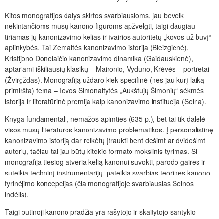
Kitos monografijos dalys skirtos svarbiausioms, jau beveik
nekintančioms mūsų kanono figūroms apžvelgti, taigi daugiau
tiriamas jų kanonizavimo kelias ir įvairios autoritetų „kovos už būvį“
aplinkybės. Tai Žemaitės kanonizavimo istorija (Bleizgienė),
Kristijono Donelaičio kanonizavimo dinamika (Gaidauskienė),
aptariami iškiliausių klasikų – Maironio, Vydūno, Krėvės – portretai
(Žvirgždas). Monografiją uždaro kiek specifinė (nes jau kurį laiką
primiršta) tema – Ievos Simonaitytės „Aukštujų Šimonių“ sėkmės
istorija ir literatūrinė premija kaip kanonizavimo institucija (Šeina).
Knyga fundamentali, nemažos apimties (635 p.), bet tai tik dalelė
visos mūsų literatūros kanonizavimo problematikos. Į personalistinę
kanonizavimo istoriją dar reikėtų įtraukti bent dešimt ar dvidešimt
autorių, tačiau tai jau būtų kitokio formato mokslinis tyrimas. Ši
monografija tiesiog atveria kelią kanonui suvokti, parodo gaires ir
suteikia techninį instrumentarijų, pateikia svarbias teorines kanono
tyrinėjimo koncepcijas (čia monografijoje svarbiausias Šeinos
indėlis).
Taigi būtinoji kanono pradžia yra rašytojo ir skaitytojo santykio