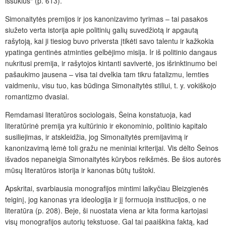
iššūkius“ (p. 613).
Simonaitytės premijos ir jos kanonizavimo tyrimas – tai pasakos
siužeto verta istorija apie politinių galių suvedžiotą ir apgautą
rašytoją, kai ji tiesiog buvo priversta įtikėti savo talentu ir kažkokia
ypatinga gentinės atminties gelbėjimo misija. Ir iš politinio dangaus
nukritusi premija, ir rašytojos kintanti savivertė, jos išrinktinumo bei
pašaukimo jausena – visa tai dvelkia tam tikru fatalizmu, lemties
vaidmeniu, visu tuo, kas būdinga Simonaitytės stiliui, t. y. vokiškojo
romantizmo dvasiai.
Remdamasi literatūros sociologais, Šeina konstatuoja, kad
literatūrinė premija yra kultūrinio ir ekonominio, politinio kapitalo
susiliejimas, ir atskleidžia, jog Simonaitytės premijavimą ir
kanonizavimą lėmė toli gražu ne meniniai kriterijai. Vis dėlto Šeinos
išvados nepaneigia Simonaitytės kūrybos reikšmės. Be šios autorės
mūsų literatūros istorija ir kanonas būtų tuštoki.
Apskritai, svarbiausia monografijos mintimi laikyčiau Bleizgienės
teiginį, jog kanonas yra ideologija ir jį formuoja institucijos, o ne
literatūra (p. 208). Beje, ši nuostata viena ar kita forma kartojasi
visų monografijos autorių tekstuose. Gal tai paaiškina faktą, kad