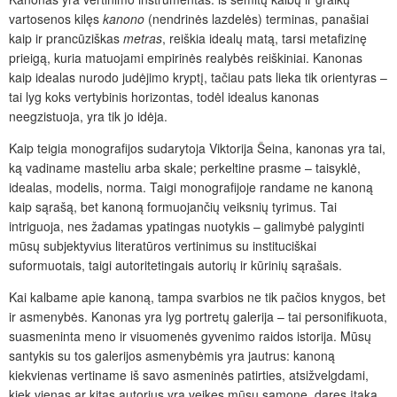
vartosenos kilęs
kanono
(nendrinės lazdelės) terminas, panašiai
kaip ir prancūziškas
metras
, reiškia idealų matą, tarsi metafizinę
prieigą, kuria matuojami empirinės realybės reiškiniai. Kanonas
kaip idealas nurodo judėjimo kryptį, tačiau pats lieka tik orientyras –
tai lyg koks vertybinis horizontas, todėl idealus kanonas
neegzistuoja, yra tik jo idėja.
Kaip teigia monografijos sudarytoja Viktorija Šeina, kanonas yra tai,
ką vadiname masteliu arba skale; perkeltine prasme – taisyklė,
idealas, modelis, norma. Taigi monografijoje randame ne kanoną
kaip sąrašą, bet kanoną formuojančių veiksnių tyrimus. Tai
intriguoja, nes žadamas ypatingas nuotykis – galimybė palyginti
mūsų subjektyvius literatūros vertinimus su instituciškai
suformuotais, taigi autoritetingais autorių ir kūrinių sąrašais.
Kai kalbame apie kanoną, tampa svarbios ne tik pačios knygos, bet
ir asmenybės. Kanonas yra lyg portretų galerija – tai personifikuota,
suasmeninta meno ir visuomenės gyvenimo raidos istorija. Mūsų
santykis su tos galerijos asmenybėmis yra jautrus: kanoną
kiekvienas vertiname iš savo asmeninės patirties, atsižvelgdami,
kiek vienas ar kitas autorius yra veikęs mūsų sąmonę, daręs įtaką