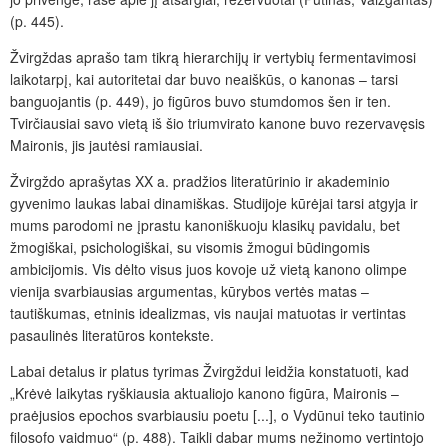
(p. 445).
Žvirgždas aprašo tam tikrą hierarchijų ir vertybių fermentavimosi
laikotarpį, kai autoritetai dar buvo neaiškūs, o kanonas – tarsi
banguojantis (p. 449), jo figūros buvo stumdomos šen ir ten.
Tvirčiausiai savo vietą iš šio triumvirato kanone buvo rezervavęsis
Maironis, jis jautėsi ramiausiai.
Žvirgždo aprašytas XX a. pradžios literatūrinio ir akademinio
gyvenimo laukas labai dinamiškas. Studijoje kūrėjai tarsi atgyja ir
mums parodomi ne įprastu kanoniškuoju klasikų pavidalu, bet
žmogiškai, psichologiškai, su visomis žmogui būdingomis
ambicijomis. Vis dėlto visus juos kovoje už vietą kanono olimpe
vienija svarbiausias argumentas, kūrybos vertės matas –
tautiškumas, etninis idealizmas, vis naujai matuotas ir vertintas
pasaulinės literatūros kontekste.
Labai detalus ir platus tyrimas Žvirgždui leidžia konstatuoti, kad
„Krėvė laikytas ryškiausia aktualiojo kanono figūra, Maironis –
praėjusios epochos svarbiausiu poetu [...], o Vydūnui teko tautinio
filosofo vaidmuo“ (p. 488). Taikli dabar mums nežinomo vertintojo