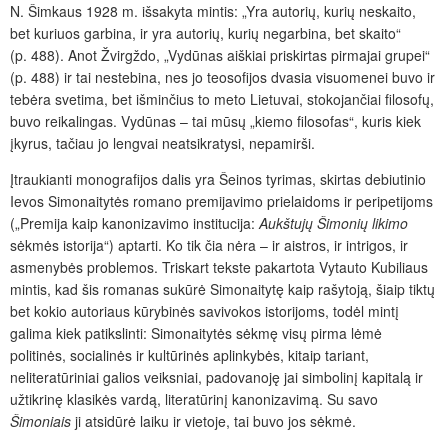
N. Šimkaus 1928 m. išsakyta mintis: „Yra autorių, kurių neskaito,
bet kuriuos garbina, ir yra autorių, kurių negarbina, bet skaito“
(p. 488). Anot Žvirgždo, „Vydūnas aiškiai priskirtas pirmajai grupei“
(p. 488) ir tai nestebina, nes jo teosofijos dvasia visuomenei buvo ir
tebėra svetima, bet išminčius to meto Lietuvai, stokojančiai filosofų,
buvo reikalingas. Vydūnas – tai mūsų „kiemo filosofas“, kuris kiek
įkyrus, tačiau jo lengvai neatsikratysi, nepamirši.
Įtraukianti monografijos dalis yra Šeinos tyrimas, skirtas debiutinio
Ievos Simonaitytės romano premijavimo prielaidoms ir peripetijoms
(„Premija kaip kanonizavimo institucija:
Aukštujų Šimonių likimo
sėkmės istorija“) aptarti. Ko tik čia nėra – ir aistros, ir intrigos, ir
asmenybės problemos. Triskart tekste pakartota Vytauto Kubiliaus
mintis, kad šis romanas sukūrė Simonaitytę kaip rašytoją, šiaip tiktų
bet kokio autoriaus kūrybinės savivokos istorijoms, todėl mintį
galima kiek patikslinti: Simonaitytės sėkmę visų pirma lėmė
politinės, socialinės ir kultūrinės aplinkybės, kitaip tariant,
neliteratūriniai galios veiksniai, padovanoję jai simbolinį kapitalą ir
užtikrinę klasikės vardą, literatūrinį kanonizavimą. Su savo
Šimoniais
ji atsidūrė laiku ir vietoje, tai buvo jos sėkmė.