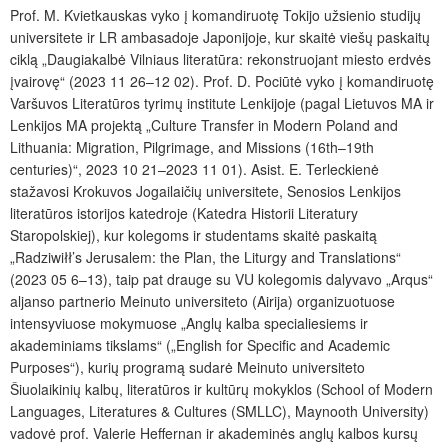
Prof. M. Kvietkauskas vyko į komandiruotę Tokijo užsienio studijų
universitete ir LR ambasadoje Japonijoje, kur skaitė viešų paskaitų
ciklą „Daugiakalbė Vilniaus literatūra: rekonstruojant miesto erdvės
įvairovę“ (2023 11 26–12 02). Prof. D. Pociūtė vyko į komandiruotę
Varšuvos Literatūros tyrimų institute Lenkijoje (pagal Lietuvos MA ir
Lenkijos MA projektą „Culture Transfer in Modern Poland and
Lithuania: Migration, Pilgrimage, and Missions (16th–19th
centuries)“, 2023 10 21–2023 11 01). Asist. E. Terleckienė
stažavosi Krokuvos Jogailaičių universitete, Senosios Lenkijos
literatūros istorijos katedroje (Katedra Historii Literatury
Staropolskiej), kur kolegoms ir studentams skaitė paskaitą
„Radziwiłł’s Jerusalem: the Plan, the Liturgy and Translations“
(2023 05 6–13), taip pat drauge su VU kolegomis dalyvavo „Arqus“
aljanso partnerio Meinuto universiteto (Airija) organizuotuose
intensyviuose mokymuose „Anglų kalba specialiesiems ir
akademiniams tikslams“ („English for Specific and Academic
Purposes“), kurių programą sudarė Meinuto universiteto
Šiuolaikinių kalbų, literatūros ir kultūrų mokyklos (School of Modern
Languages, Literatures & Cultures (SMLLC), Maynooth University)
vadovė prof. Valerie Heffernan ir akademinės anglų kalbos kursų