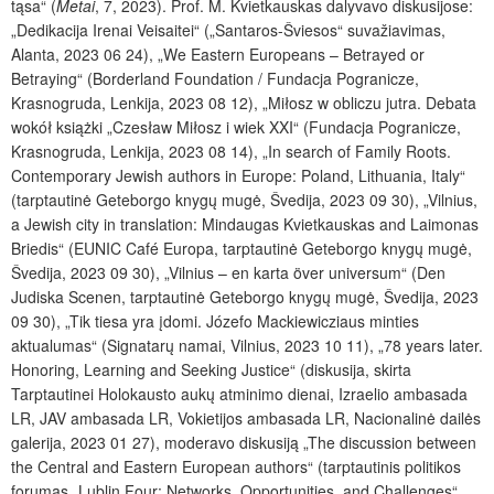
tąsa“ (
Metai
, 7, 2023). Prof. M. Kvietkauskas dalyvavo diskusijose:
„Dedikacija Irenai Veisaitei“ („Santaros-Šviesos“ suvažiavimas,
Alanta, 2023 06 24), „We Eastern Europeans – Betrayed or
Betraying“ (Borderland Foundation / Fundacja Pogranicze,
Krasnogruda, Lenkija, 2023 08 12), „Miłosz w obliczu jutra. Debata
wokół książki „Czesław Miłosz i wiek XXI“ (Fundacja Pogranicze,
Krasnogruda, Lenkija, 2023 08 14), „In search of Family Roots.
Contemporary Jewish authors in Europe: Poland, Lithuania, Italy“
(tarptautinė Geteborgo knygų mugė, Švedija, 2023 09 30), „Vilnius,
a Jewish city in translation: Mindaugas Kvietkauskas and Laimonas
Briedis“ (EUNIC Café Europa, tarptautinė Geteborgo knygų mugė,
Švedija, 2023 09 30), „Vilnius – en karta över universum“ (Den
Judiska Scenen, tarptautinė Geteborgo knygų mugė, Švedija, 2023
09 30), „Tik tiesa yra įdomi. Józefo Mackiewicziaus minties
aktualumas“ (Signatarų namai, Vilnius, 2023 10 11), „78 years later.
Honoring, Learning and Seeking Justice“ (diskusija, skirta
Tarptautinei Holokausto aukų atminimo dienai, Izraelio ambasada
LR, JAV ambasada LR, Vokietijos ambasada LR, Nacionalinė dailės
galerija, 2023 01 27), moderavo diskusiją „The discussion between
the Central and Eastern European authors“ (tarptautinis politikos
forumas „Lublin Four: Networks, Opportunities, and Challenges“,