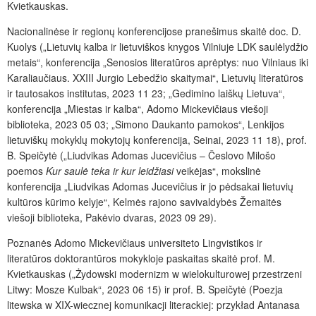
Kvietkauskas.
Nacionalinėse ir regionų konferencijose pranešimus skaitė doc. D.
Kuolys („Lietuvių kalba ir lietuviškos knygos Vilniuje LDK saulėlydžio
metais“, konferencija „Senosios literatūros aprėptys: nuo Vilniaus iki
Karaliaučiaus. XXIII Jurgio Lebedžio skaitymai“, Lietuvių literatūros
ir tautosakos institutas, 2023 11 23; „Gedimino laiškų Lietuva“,
konferencija „Miestas ir kalba“, Adomo Mickevičiaus viešoji
biblioteka, 2023 05 03; „Simono Daukanto pamokos“, Lenkijos
lietuviškų mokyklų mokytojų konferencija, Seinai, 2023 11 18), prof.
B. Speičytė („Liudvikas Adomas Jucevičius – Česlovo Milošo
poemos
Kur saulė teka ir kur leidžiasi
veikėjas“, mokslinė
konferencija „Liudvikas Adomas Jucevičius ir jo pėdsakai lietuvių
kultūros kūrimo kelyje“, Kelmės rajono savivaldybės Žemaitės
viešoji biblioteka, Pakėvio dvaras, 2023 09 29).
Poznanės Adomo Mickevičiaus universiteto Lingvistikos ir
literatūros doktorantūros mokykloje paskaitas skaitė prof. M.
Kvietkauskas („Żydowski modernizm w wielokulturowej przestrzeni
Litwy: Mosze Kulbak“, 2023 06 15) ir prof. B. Speičytė (Poezja
litewska w XIX-wiecznej komunikacji literackiej: przykład Antanasa