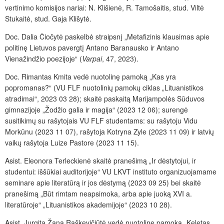
vertinimo komisijos nariai: N. Klišienė, R. Tamošaitis, stud. Viltė
Stukaitė, stud. Gaja Klišytė.
Doc. Dalia Čiočytė paskelbė straipsnį „Metafizinis klausimas apie
politinę Lietuvos pavergtį Antano Baranausko ir Antano
Vienažindžio poezijoje“ (
Varpai
, 47, 2023).
Doc. Rimantas Kmita vedė nuotolinę pamoką „Kas yra
popromanas?“ (VU FLF nuotolinių pamokų ciklas „Lituanistikos
atradimai“, 2023 03 28); skaitė paskaitą Marijampolės Sūduvos
gimnazijoje „Žodžio galia ir magija“ (2023 12 06); surengė
susitikimų su rašytojais VU FLF studentams: su rašytoju Vidu
Morkūnu (2023 11 07), rašytoja Kotryna Zyle (2023 11 09) ir latvių
vaikų rašytoja Luize Pastore (2023 11 15).
Asist. Eleonora Terleckienė skaitė pranešimą „Ir dėstytojui, ir
studentui: iššūkiai auditorijoje“ VU LKVT instituto organizuojamame
seminare apie literatūrą ir jos dėstymą (2023 09 25) bei skaitė
pranešimą „Būt rimtam neapsimoka, arba apie juoką XVI a.
literatūroje“ „Lituanistikos akademijoje“ (2023 10 28).
Asist. Jurgita Žana Raškevičiūtė vedė nuotolinę pamoką „Keletas