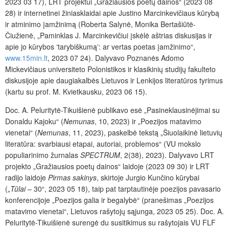
2023 03 17), LRT projektui „Gražiausios poetų dainos“ (2023 08
28) ir internetinei žiniasklaidai apie Justino Marcinkevičiaus kūrybą
ir atminimo įamžinimą (Roberta Salynė, Monika Bertašiūtė-
Čiužienė, „Paminklas J. Marcinkevičiui įskėlė aštrias diskusijas ir
apie jo kūrybos ʻtarybiškumąʼ: ar vertas poetas įamžinimo“,
www.15min.lt
, 2023 07 24). Dalyvavo Poznanės Adomo
Mickevičiaus universiteto Polonistikos ir klasikinių studijų fakulteto
diskusijoje apie daugiakalbės Lietuvos ir Lenkijos literatūros tyrimus
(kartu su prof. M. Kvietkausku, 2023 06 15).
Doc. A. Peluritytė-Tikuišienė publikavo esė „Pasineklausinėjimai su
Donaldu Kajoku“ (
Nemunas
,
10, 2023) ir „Poezijos matavimo
vienetai“ (
Nemunas
, 11, 2023), paskelbė tekstą „Šiuolaikinė lietuvių
literatūra: svarbiausi etapai, autoriai, problemos“ (VU mokslo
populiarinimo žurnalas
SPECTRUM
, 2(38), 2023). Dalyvavo LRT
projekto „Gražiausios poetų dainos“ laidoje (2023 09 30) ir LRT
radijo laidoje
Pirmas sakinys
, skirtoje Jurgio Kunčino kūrybai
(„
Tūlai
– 30“, 2023 05 18), taip pat tarptautinėje poezijos pavasario
konferencijoje „Poezijos galia ir begalybė“ (pranešimas „Poezijos
matavimo vienetai“, Lietuvos rašytojų sąjunga, 2023 05 25). Doc. A.
Peluritytė-Tikuišienė surengė du susitikimus su rašytojais VU FLF