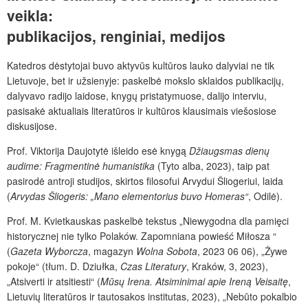
veikla:
publikacijos, renginiai, medijos
Katedros dėstytojai buvo aktyvūs kultūros lauko dalyviai ne tik
Lietuvoje, bet ir užsienyje: paskelbė mokslo sklaidos publikacijų,
dalyvavo radijo laidose, knygų pristatymuose, dalijo interviu,
pasisakė aktualiais literatūros ir kultūros klausimais viešosiose
diskusijose.
Prof. Viktorija Daujotytė išleido esė knygą
Džiaugsmas dienų
audime: Fragmentinė humanistika
(Tyto alba, 2023), taip pat
pasirodė antroji studijos, skirtos filosofui Arvydui Šliogeriui, laida
(
Arvydas Šliogeris: „Mano elementorius buvo Homeras“
, Odilė).
Prof. M. Kvietkauskas paskelbė tekstus „Niewygodna dla pamięci
historycznej nie tylko Polaków. Zapomniana powieść Miłosza “
(
Gazeta Wyborcza
,
magazyn
Wolna Sobota
,
2023 06 06), „Żywe
pokoje“ (tłum. D. Dziułka,
Czas Literatury
, Kraków, 3, 2023),
„Atsiverti ir atsitiesti“ (
Mūsų Irena. Atsiminimai apie Ireną Veisaitę
,
Lietuvių literatūros ir tautosakos institutas, 2023), „Nebūto pokalbio