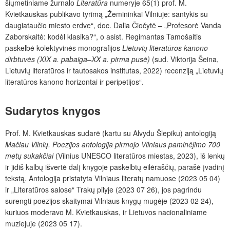
šiųmetiniame žurnalo
Literatūra
numeryje 65(1) prof. M.
Kvietkauskas publikavo tyrimą „Žemininkai Vilniuje: santykis su
daugiataučio miesto erdve“, doc. Dalia Čiočytė – „Profesorė Vanda
Zaborskaitė: kodėl klasika?“, o asist. Regimantas Tamošaitis
paskelbė kolektyvinės monografijos
Lietuvių literatūros kanono
dirbtuvės (XIX a. pabaiga–XX a. pirma pusė)
(sud. Viktorija Šeina,
Lietuvių literatūros ir tautosakos institutas, 2022) recenziją „Lietuvių
literatūros kanono horizontai ir peripetijos“.
Sudarytos knygos
Prof. M. Kvietkauskas sudarė (kartu su Alvydu Šlepiku) antologiją
Mačiau Vilnių. Poezijos antologija pirmojo Vilniaus paminėjimo 700
metų sukakčiai
(Vilnius UNESCO literatūros miestas, 2023), iš lenkų
ir jidiš kalbų išvertė dalį knygoje paskelbtų eilėraščių, parašė įvadinį
tekstą. Antologija pristatyta
Vilniaus literatų namuose (2023 05 04)
ir „Literatūros salose“ Trakų pilyje (2023 07 26), jos pagrindu
surengti poezijos skaitymai Vilniaus knygų mugėje (2023 02 24),
kuriuos moderavo M. Kvietkauskas, ir Lietuvos nacionaliniame
muziejuje (2023 05 17).