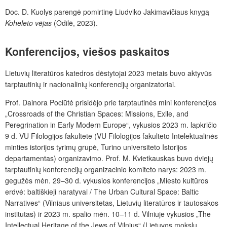
Doc. D. Kuolys parengė pomirtinę Liudviko Jakimavičiaus knygą
Koheleto vėjas
(Odilė, 2023).
Konferencijos, viešos paskaitos
Lietuvių literatūros katedros dėstytojai 2023 metais buvo aktyvūs
tarptautinių ir nacionalinių konferencijų organizatoriai.
Prof. Dainora Pociūtė prisidėjo prie tarptautinės mini konferencijos
„Crossroads of the Christian Spaces: Missions, Exile, and
Peregrination in Early Modern Europe“, vykusios 2023 m. lapkričio
9 d. VU Filologijos fakultete (VU Filologijos fakulteto Intelektualinės
minties istorijos tyrimų grupė, Turino universiteto Istorijos
departamentas) organizavimo. Prof. M. Kvietkauskas buvo dviejų
tarptautinių konferencijų organizacinio komiteto narys: 2023 m.
gegužės mėn. 29–30 d. vykusios konferencijos „Miesto kultūros
erdvė: baltiškieji naratyvai / The Urban Cultural Space: Baltic
Narratives“ (Vilniaus universitetas, Lietuvių literatūros ir tautosakos
institutas) ir 2023 m. spalio mėn. 10–11 d. Vilniuje vykusios „The
Intellectual Heritage of the Jews of Vilnius“ (Lietuvos mokslų