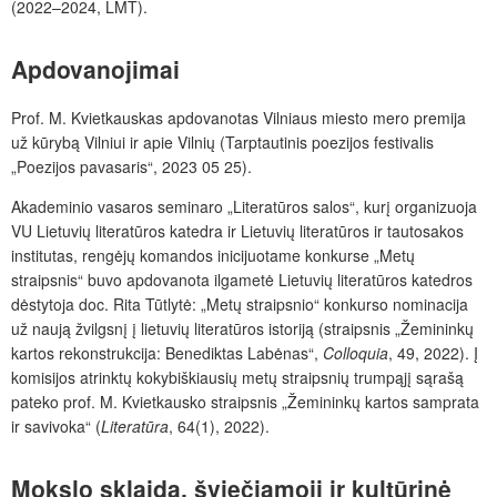
(2022–2024, LMT).
Apdovanojimai
Prof. M. Kvietkauskas apdovanotas Vilniaus miesto mero premija
už kūrybą Vilniui ir apie Vilnių (Tarptautinis poezijos festivalis
„Poezijos pavasaris“, 2023 05 25).
Akademinio vasaros seminaro „Literatūros salos“, kurį organizuoja
VU Lietuvių literatūros katedra ir Lietuvių literatūros ir tautosakos
institutas, rengėjų komandos inicijuotame konkurse „Metų
straipsnis“ buvo apdovanota ilgametė Lietuvių literatūros katedros
dėstytoja doc. Rita Tūtlytė: „Metų straipsnio“ konkurso nominacija
už naują žvilgsnį į lietuvių literatūros istoriją (straipsnis „Žemininkų
kartos rekonstrukcija: Benediktas Labėnas“,
Colloquia
, 49, 2022). Į
komisijos atrinktų kokybiškiausių metų straipsnių trumpąjį sąrašą
pateko prof. M. Kvietkausko straipsnis „Žemininkų kartos samprata
ir savivoka“ (
Literatūra
, 64(1), 2022).
Mokslo sklaida, šviečiamoji ir kultūrinė