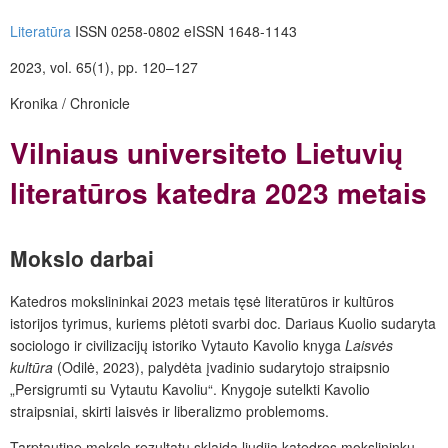
Literatūra
ISSN 0258-0802 eISSN 1648-1143
2023, vol. 65(1), pp. 120–127
Kronika / Chronicle
Vilniaus universiteto Lietuvių
literatūros katedra 2023 metais
Mokslo darbai
Katedros mokslininkai 2023 metais tęsė literatūros ir kultūros
istorijos tyrimus, kuriems plėtoti svarbi doc. Dariaus Kuolio sudaryta
sociologo ir civilizacijų istoriko Vytauto Kavolio knyga
Laisvės
kultūra
(Odilė, 2023), palydėta įvadinio sudarytojo straipsnio
„Persigrumti su Vytautu Kavoliu“. Knygoje sutelkti Kavolio
straipsniai, skirti laisvės ir liberalizmo problemoms.
Tarptautinę mokslo rezultatų sklaidą liudija katedros mokslininkų