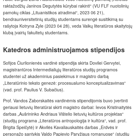
raktažodžių Janinos Degutytės kūrybai rakinti“ (VU FLF nuotolinių
pamokų ciklas „Lituanistikos atradimai“, 2023 06 21),
bendrauniversitetinių studijų studentams surengė susitikimą su
rašytoja Kotryna Zyle (2023 04 28), veda Vaikų literatūros skaitytojų
klubą įvairių fakultetų studentams.
Katedros administruojamos stipendijos
Sofijos Čiurlionienės vardinė stipendija skirta Dovilei Gervytei,
magistrantūros Intermedialiųjų literatūros studijų programos
studentei už akademinius pasiekimus ir magistro darbą
„Literatūrinio teksto genezė: procesualumo konceptualizavimas“
(vad. prof. Paulius V. Subačius).
Prof. Vandos Zaborskaitės vardinėmis stipendijomis buvo įvertinti
geriausi lietuvių literatūrai skirti magistro darbai: Ievos Kristinaitytės
darbas „Aušrininko Andriaus Vištelio lietuvių kultūros projektas“
(studijų programa „Literatūros antropologija ir kultūra“, vad. prof.
Brigita Speičytė) ir Akvilės Kavaliauskaitės darbas „Erdvės ir
personažo santykis Valdo Papievio Paryžiaus romanuose“ (studijų