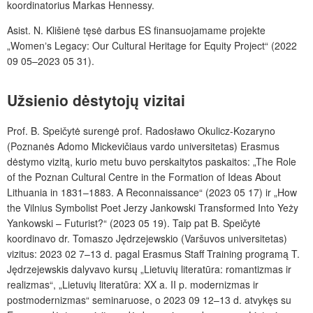
koordinatorius Markas Hennessy.
Asist. N. Klišienė tęsė darbus ES finansuojamame projekte
„Womenʼs Legacy: Our Cultural Heritage for Equity Project“ (2022
09 05–2023 05 31).
Užsienio dėstytojų vizitai
Prof. B. Speičytė surengė prof. Radosławo Okulicz-Kozaryno
(Poznanės Adomo Mickevičiaus vardo universitetas) Erasmus
dėstymo vizitą, kurio metu buvo perskaitytos paskaitos:
„The Role
of the Poznan Cultural Centre in the Formation of Ideas About
Lithuania in 1831–1883. A Reconnaissance“ (2023 05 17) ir „How
the Vilnius Symbolist Poet Jerzy Jankowski Transformed Into Yeży
Yankowski – Futurist?“ (2023 05 19). Taip pat B. Speičytė
koordinavo dr. Tomaszo Jędrzejewskio (Varšuvos universitetas)
vizitus: 2023 02 7–13 d. pagal Erasmus Staff Training programą T.
Jędrzejewskis dalyvavo kursų „Lietuvių literatūra: romantizmas ir
realizmas“, „Lietuvių literatūra: XX a. II p. modernizmas ir
postmodernizmas“ seminaruose, o 2023 09 12–13 d. atvykęs su