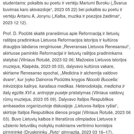
studentams: pokalbis su poetu ir vertėju Mariumi Buroku („Švarus
buvimas karo akivaizdoje“, 2023 05 22) bei pokalbis su poetu ir
vertėju Antanu A. Jonynu („Kalba, muzika ir poezijos žaidimai“,
2023 12 12).
Prof. D. Pociūtė skaitė pranešimus apie Reformaciją ir lietuvių
raštijos pradininkus Lietuvos Reformacijos istorijos ir kultūros
draugijos labdaros renginiuose „Reveransas Lietuvos Renesansui“,
skirtuose paminklo Reformacijai ir lietuvių raštijos pradininkams
statybai (Vilniaus Rotušė, 2023 02 06; Mažosios Lietuvos istorijos
muziejus, Klaipėda, 2023 05 03), dalyvavo kultūros vakare,
skirtame Renesanso epochai, „Medicina ir alchemija valdovo
dvare“, kur įvyko Dainoros Pociūtės knygos
Niccolò Buccella:
inkvizicijos kalinys, karaliaus medikas. Heterodoksija, medicina ir
italų egzilis XVI a. antrojoje pusėje
pristatymas (Vilniaus valdovų
rūmų muziejus, 2023 05 09). Dalyvavo Italijos Respublikos
ambasados organizuotoje diskusijoje „Lietuvos-Italijos ryšiai“,
skirtoje Italijos Respublikos dienos progai (Vilniaus Rotušė, 2023 06
03). Buvo Lietuvių kalbos ir literatūros olimpiados Lietuvos ir
užsienio lietuviškų mokyklų mokiniams vertinimo komisijos
pirmininkė (Druskininkų „Ryto“ gimnazija, 2023 03 16–17),