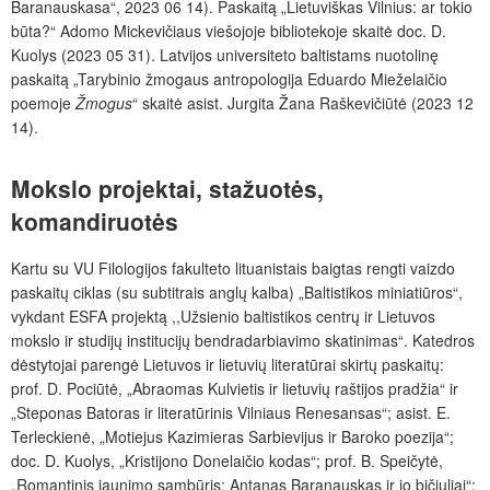
Baranauskasa“, 2023 06 14). Paskaitą „Lietuviškas Vilnius: ar tokio
būta?“ Adomo Mickevičiaus viešojoje bibliotekoje skaitė doc. D.
Kuolys (2023 05 31). Latvijos universiteto baltistams nuotolinę
paskaitą „Tarybinio žmogaus antropologija Eduardo Mieželaičio
poemoje
Žmogus
“ skaitė asist. Jurgita Žana Raškevičiūtė (2023 12
14).
Mokslo projektai, stažuotės,
komandiruotės
Kartu su VU Filologijos fakulteto lituanistais baigtas rengti vaizdo
paskaitų ciklas (su subtitrais anglų kalba) „Baltistikos miniatiūros“,
vykdant ESFA projektą ,,Užsienio baltistikos centrų ir Lietuvos
mokslo ir studijų institucijų bendradarbiavimo skatinimas“. Katedros
dėstytojai parengė Lietuvos ir lietuvių literatūrai skirtų paskaitų:
prof. D. Pociūtė, „Abrao­mas Kulvietis ir lietuvių raštijos pradžia“
ir
„
Steponas Batoras ir literatūrinis Vilniaus Renesansas“; asist. E.
Terleckienė, „Motiejus Kazimieras Sarbievijus ir Baroko poezija“;
doc. D. Kuolys, „Kristijono Donelaičio kodas“;
prof. B. Speičytė,
„
Romantinis jaunimo sambūris: Antanas Baranauskas ir jo bičiuliai“;