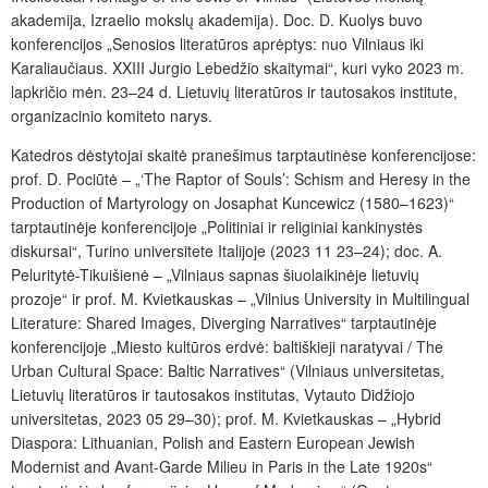
akademija, Izraelio mokslų akademija). Doc. D. Kuolys buvo
konferencijos „Senosios literatūros aprėptys: nuo Vilniaus iki
Karaliaučiaus. XXIII Jurgio Lebedžio skaitymai“, kuri vyko 2023 m.
lapkričio mėn. 23–24 d. Lietuvių literatūros ir tautosakos institute,
organizacinio komiteto narys.
Katedros dėstytojai skaitė pranešimus tarptautinėse konferencijose:
prof. D. Pociūtė – „‘The Raptor of Souls’: Schism and Heresy in the
Production of Martyrology on Josaphat Kuncewicz (1580–1623)“
tarptautinėje konferencijoje „Politiniai ir religiniai kankinystės
diskursai“, Turino universitete Italijoje (2023 11 23–24); doc. A.
Peluritytė-Tikuišienė – „Vilniaus sapnas šiuolaikinėje lietuvių
prozoje“ ir prof. M. Kvietkauskas – „Vilnius University in Multilingual
Literature: Shared Images, Diverging Narratives“ tarptautinėje
konferencijoje „Miesto kultūros erdvė: baltiškieji naratyvai / The
Urban Cultural Space: Baltic Narratives“ (Vilniaus universitetas,
Lietuvių literatūros ir tautosakos institutas, Vytauto Didžiojo
universitetas, 2023 05 29–30); prof. M. Kvietkauskas – „Hybrid
Diaspora: Lithuanian, Polish and Eastern European Jewish
Modernist and Avant-Garde Milieu in Paris in the Late 1920s“