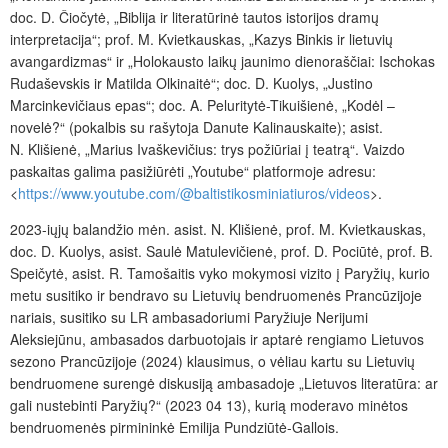
doc. D. Čiočytė, „Biblija ir literatūrinė tautos istorijos dramų
interpretacija“;
prof. M. Kvietkauskas, „
Kazys Binkis ir lietuvių
avangardizmas“ ir „Holokausto laikų jaunimo dienoraščiai: Ischokas
Rudaševskis ir Matilda Olkinaitė“; doc. D. Kuolys, „Justino
Marcinkevičiaus epas“; d
oc.
A. Peluritytė-Tikuišienė, „Kodėl –
novelė?“ (pokalbis su rašytoja Danute Kalinauskaite); asist.
N. Klišienė, „Marius Ivaškevičius: trys požiūriai į teatrą“. Vaizdo
paskaitas galima pasižiūrėti „Youtube“ platformoje adresu:
<
https://www.youtube.com/@baltistikosminiatiuros/videos
>.
2023-iųjų balandžio mėn. asist.
N. Klišienė, prof. M. Kvietkauskas,
doc. D. Kuolys, asist. Saulė Matulevičienė, prof. D. Pociūtė, prof. B.
Speičytė, asist. R. Tamošaitis
vyko mokymosi vizito į Paryžių, kurio
metu susitiko ir bendravo
su Lietuvių bendruomenės Prancūzijoje
nariais, susitiko su LR ambasadoriumi Paryžiuje Nerijumi
Aleksiejūnu, ambasados darbuotojais ir aptarė rengiamo Lietuvos
sezono Prancūzijoje (2024) klausimus, o vėliau kartu su Lietuvių
bendruomene surengė diskusiją ambasadoje
„Lietuvos literatūra: ar
gali nustebinti Paryžių?“ (2023 04 13), kurią moderavo minėtos
bendruomenės pirmininkė Emilija Pundziūtė-Gallois.