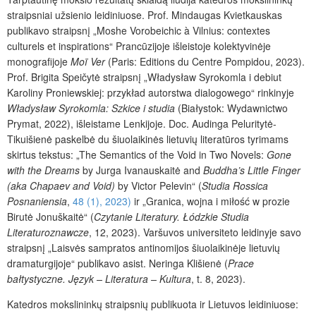
straipsniai užsienio leidiniuose. Prof. Mindaugas Kvietkauskas
publikavo straipsnį „Moshe Vorobeichic à Vilnius: contextes
culturels et inspirations“ Prancūzijoje išleistoje kolektyvinėje
monografijoje
Moï Ver
(Paris: Editions du Centre Pompidou, 2023).
Prof. Brigita Speičytė straipsnį „Władysław Syrokomla i debiut
Karoliny Proniewskiej: przykład autorstwa dialogowego“ rinkinyje
Władysław Syrokomla: Szkice i studia
(Białystok: Wydawnictwo
Prymat, 2022), išleistame Lenkijoje. Doc. Audinga Peluritytė-
Tikuišienė paskelbė du šiuolaikinės lietuvių literatūros tyrimams
skirtus tekstus: „The Semantics of the Void in Two Novels:
Gone
with the Dreams
by Jurga Ivanauskaitė and
Buddha’s Little Finger
(aka Chapaev and Void)
by Victor Pelevin“ (
Studia Rossica
Posnaniensia
,
48 (1), 2023)
ir „Granica, wojna i miłość w prozie
Birutė Jonuškaitė“ (
Czytanie Literatury. Łódzkie Studia
Literaturoznawcze
, 12, 2023). Varšuvos universiteto leidinyje savo
straipsnį
„Laisvės sampratos antinomijos šiuolaikinėje lietuvių
dramaturgijoje“ publikavo asist. Neringa Klišienė (
Prace
bałtystyczne. Język – Literatura – Kultura
, t. 8, 2023).
Katedros mokslininkų straipsnių publikuota ir Lietuvos leidiniuose: