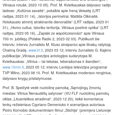
Vilniaus rotušė, 2023 10 05). Prof. M. Kvietkauskas dalyvavo radijo
laidose: „Kultūros savaitė“, pokalbis apie Ireną Veisaitę (LRT
radijas, 2023 01 14), „Istorijos perimetrai. Matilda Olkinaitė.
Holokausto atmintį atrakinantis dienoraštis“ (LRT radijas, 2023 01
31), „Homo cultus. Istoriko teritorija. Vilniaus poetinė optika“ (LRT
radijas, 2023 05 16), „Zapiski ze współczesności“ apie Vilniaus
700 m. jubiliejų (Polskie Radio 2, 2023 02 03). Publikuoti šie
interviu: interviu žurnalisto M. Kluso straipsniui apie litvakų rašytoją
Chaimą Gradę,
www.lrt.lt
, 2023 03 12; interviu žurnalisto G. Kajėno
publikacijai „Vilniaus poezijos antologijos sudarytojas M.
Kvietkauskas: „Vilnius – tai tekstas, teberašomas ir šiandien“,
www.15min.lt
, 2023 05 12; interviu Lenkijos televizijos programai
TVP Wilno, 2023 08 10. Prof. M. Kvietkauskas moderavo renginius,
dalyvavo knygų pristatymuose.
Prof. B. Speičytė vedė nuotolinę pamoką „Sąmojingų žmonių
miestas: Vilnius Nenaudėlių satyrose“ (VU FLF nuotolinių pamokų
ciklas „Lituanistikos atradimai“, 2023 12 20), teikė komentarus
lenkų režisieriaus Cypriano Demeniuko ir scenarijaus autoriaus
Piotro Kornobio dokumentiniam filmui „Stichija“ (premjera Lietuvoje