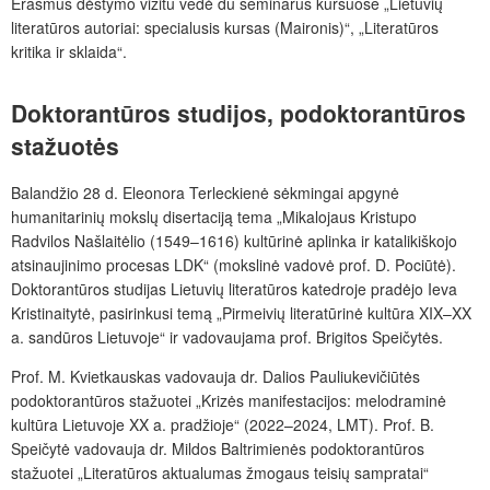
Erasmus dėstymo vizitu vedė du seminarus kursuose „Lietuvių
literatūros autoriai: specialusis kursas (Maironis)“, „Literatūros
kritika ir sklaida“.
Doktorantūros studijos, podoktorantūros
stažuotės
Balandžio 28 d. Eleonora Terleckienė sėkmingai apgynė
humanitarinių mokslų disertaciją tema „Mikalojaus Kristupo
Radvilos Našlaitėlio (1549–1616) kultūrinė aplinka ir katalikiškojo
atsinaujinimo procesas LDK“ (mokslinė vadovė prof. D. Pociūtė).
Doktorantūros studijas Lietuvių literatūros katedroje pradėjo Ieva
Kristinaitytė, pasirinkusi temą „Pirmeivių literatūrinė kultūra XIX–XX
a. sandūros Lietuvoje“ ir vadovaujama prof. Brigitos Speičytės.
Prof. M. Kvietkauskas vadovauja dr. Dalios Pauliukevičiūtės
podoktorantūros stažuotei „Krizės manifestacijos: melodraminė
kultūra Lietuvoje XX a. pradžioje“ (2022–2024, LMT). Prof. B.
Speičytė vadovauja dr. Mildos Baltrimienės podoktorantūros
stažuotei „Literatūros aktualumas žmogaus teisių sampratai“