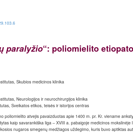
29.103.6
“: poliomielito etiopat
 paralyžio
nstitutas, Skubios medicinos klinika
stitutas, Neurologijos ir neurochirurgijos klinika
utas, Sveikatos etikos, teisės ir istorijos centras
imo poliomielito atvejis pavaizduotas apie 1400 m. pr. Kr. viename anksty
dytas kaip savarankiška liga – XVIII a. pabaigoje medicinos mokslinėje li
pilkosios nugaros smegenų medžiagos uždegimo, kuris buvo aptiktas aut