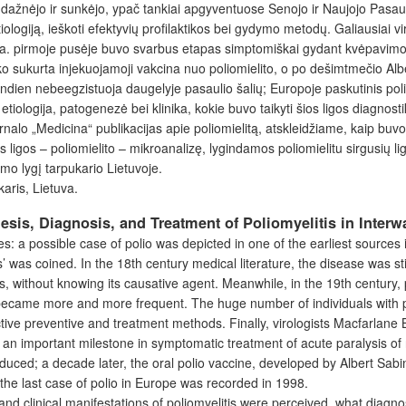
s
dažnėjo ir sunkėjo, ypač tankiai apgyventuose Senojo ir Naujojo Pasaul
etiologiją, ieškoti efektyvių profilaktikos bei gydymo metodų. Galiausi
mas XX a. pirmoje pusėje buvo svarbus etapas simptomiškai gydant kvėp
lko sukurta injekuojamoji vakcina nuo poliomielito, o po
dešimtmečio Albe
andien nebeegzistuoja daugelyje pasaulio šalių; Europoje paskutinis poli
o etiologija, patogenezė bei klinika, kokie buvo taikyti šios ligos diagn
alo „Medicina“ publikacijas apie poliomielitą, atskleidžiame, kaip buvo 
igos – poliomielito – mikroanalizę, lygindamos poliomielitu sirgusių l
ymo lygį tarpukario Lietuvoje.
karis, Lietuva.
esis, Diagnosis, and Treatment of Poliomyelitis in Interw
mes: a possible case of polio was depicted in one of the earliest sourc
s’ was coined. In the 18
th
century medical literature, the disease was stil
s, without knowing its causative agent. Meanwhile, in the 19
th
century,
 became more and more frequent. The huge number of individuals with po
fective preventive and treatment methods. Finally, virologists Macfarlan
an important milestone in symptomatic treatment of acute paralysis of r
oduced; a decade later, the oral polio vaccine, developed by Albert Sabi
; the last case of polio in Europe was recorded in 1998.
 and clinical manifestations of poliomyelitis were perceived, what diag