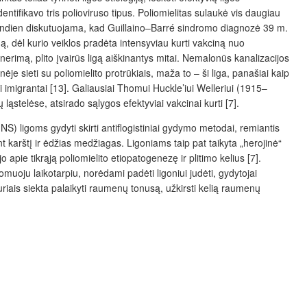
fikavo tris polioviruso tipus. Poliomielitas sulaukė vis daugiau
andien diskutuojama, kad Guillaino–Barré sindromo diagnozė 39 m.
dą, dėl kurio veiklos pradėta intensyviau kurti vakciną nuo
 nerimą, plito įvairūs ligą aiškinantys mitai. Nemalonūs kanalizacijos
je sieti su poliomielito protrūkiais, maža to – ši liga, panašiai kaip
i imigrantai [13]. Galiausiai Thomui Huckle’iui Welleriui (1915–
stelėse, atsirado sąlygos efektyviai vakcinai kurti [7].
(NS) ligoms gydyti skirti antiflogistiniai gydymo metodai, remiantis
 karštį ir ėdžias medžiagas. Ligoniams taip pat taikyta „herojinė“
o apie tikrąją poliomielito etiopatogenezę ir plitimo kelius [7].
muoju laikotarpiu, norėdami padėti ligoniui judėti, gydytojai
kuriais siekta palaikyti raumenų tonusą, užkirsti kelią raumenų