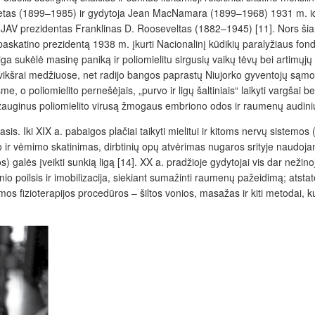
etas (1899–1985) ir gydytoja Jean MacNamara (1899–1968) 1931 m. identi
 JAV prezidentas Franklinas D. Rooseveltas (1882–1945) [11]. Nors ši
ga paskatino prezidentą 1938 m. įkurti Nacionalinį kūdikių paralyžiaus fon
liga
sukėlė masinę paniką ir poliomielitu sirgusių vaikų tėvų bei artimųjų
i, vikšrai medžiuose, net radijo bangos paprastų Niujorko gyventojų sąmonė
o poliomielito pernešėjais, „purvo ir ligų šaltiniais“ laikyti vargšai be
auginus poliomielito virusą žmogaus embriono odos ir raumenų audinių lą
is. Iki XIX a. pabaigos plačiai taikyti mielitui ir kitoms nervų sistemos 
 ir vėmimo skatinimas, dirbtinių opų atvėrimas nugaros srityje naudojant
s) galės įveikti sunkią ligą [14]. XX a. pradžioje gydytojai vis dar nežinoj
o poilsis ir imobilizacija, siekiant sumažinti raumenų pažeidimą; atstato
amos fizioterapijos procedūros
– šiltos vonios, masažas ir kiti metodai, 