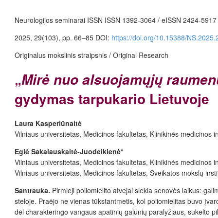
Neurologijos seminarai
ISSN ISSN 1392-3064 / eISSN 2424-5917
2025, 29(103), pp. 66–85
DOI:
https://doi.org/10.15388/NS.2025.
Originalus mokslinis straipsnis / Original Research
„
Mirė nuo alsuojamųjų raumenų
gydymas tarpukario Lietuvoje
Laura Kasperiūnaitė
Vilniaus universitetas, Medicinos fakultetas, Klinikinės medicinos i
Eglė Sakalauskaitė-Juodeikienė*
Vilniaus universitetas, Medicinos fakultetas, Klinikinės medicinos in
Vilniaus universitetas, Medicinos fakultetas, Sveikatos mokslų instit
Santrauka.
Pirmieji poliomielito atvejai siekia senovės laikus: gal
steloje. Praėjo ne vienas tūkstantmetis, kol poliomielitas buvo įvar
dėl charakteringo vangaus apatinių galūnių paralyžiaus, sukelto 