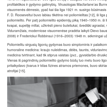
profilaktikos ir gydymo galimybių. Virusologas Macfarlane’as Burn
visuomenės dėmesio, ypač kai šia liga 1921 m. susirgo
būsimasis
F. D. Rooseveltui buvo labiau tikėtina nei poliomielitas [12], ši li
poliomielito. Per patį poliomielito epidemijų piką 1940–1950 m. ši 
kvapai, supeliję miltai, užkrėsti pieno buteliukai, švediški agrasta
Viduramžiais, moderniose visuomenėse pradėta laikyti Dievo bausme, 
2008) ir Frederickui Robbinsui (1916–2003) 1948 m.
sėkmingai už
Poliomielitu sirgusių ligonių gydymas buvo simptominis ir palaikomas
humoraline medicina: kraujo nuleidimas, dėlės, taurės, viduriavimo
medicina tvirtinant, kad tik stiprus vaistas (pvz., gyvsidarbi
o drusko
Vienas iš pagrindinių poliomielito gydymo būdų tuo metu buvo ligoni
pritaikydavo įtvarus ir kitas fizines atramos priemones, buvo skiri
atrofijai [15].