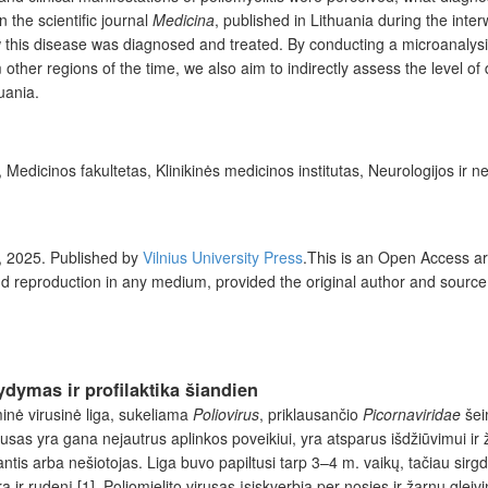
 the scientific journal
Medicina
, published in Lithuania during the int
w this disease was diagnosed and treated. By conducting a microanalysi
m other regions of the time, we also aim to indirectly assess the level o
huania.
Medicinos fakultetas, Klinikinės medicinos institutas, Neurologijos ir neu
, 2025
.
Published by
Vilnius University Press
.This is an Open Access art
and reproduction in any medium, provided the original author and source
ydymas ir profilaktika šiandien
nė virusinė liga, sukeliama
Poliovirus
, priklausančio
Picornaviridae
šei
irusas yra gana nejautrus aplinkos poveikiui, yra atsparus išdžiūvimui ir
tis arba nešiotojas. Liga buvo papiltusi tarp 3–4 m. vaikų, tačiau sirgda
 ir rudenį [1]. Poliomielito virusas įsiskverbia per nosies ir žarnų glei