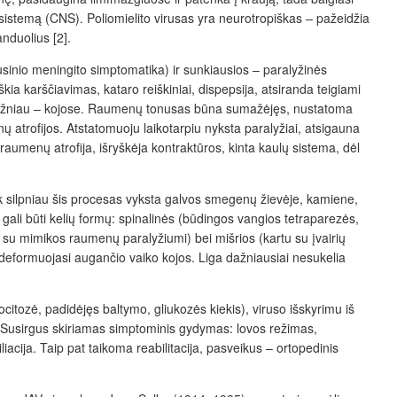
ų sistemą (CNS)
. Poliomielito virusas yra neurotropiškas – pažeidžia
nduolius [2].
usinio meningito simptomatika) ir sunkiausios – paralyžinės
iškia karščiavimas, kataro reiškiniai, dispepsija, atsiranda teigiami
 dažniau – kojose. Raumenų tonusas būna
sumažėjęs, nustatoma
nų atrofijos. Atstatomuoju laikotarpiu nyksta paralyžiai, atsigauna
 raumenų atrofija, išryškėja kontraktūros, kinta kaulų sistema, dėl
k silpniau šis procesas vyksta galvos smegenų žievėje, kamiene,
ali būti kelių formų: spinalinės (būdingos vangios tetraparezės,
su mimikos raumenų paralyžiumi) bei mišrios (kartu su įvairių
 deformuojasi augančio vaiko kojos. Liga dažniausiai nesukelia
itozė, padidėjęs baltymo, gliukozės kiekis), viruso išskyrimu iš
 Susirgus skiriamas simptominis gydymas: lovos režimas,
cija. Taip pat taikoma reabilitacija, pasveikus – ortopedinis