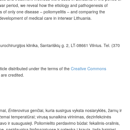
erwar period, we reveal how the etiology and pathogenesis of
s of only one disease – poliomyelitis – and comparing the
f development of medical care in interwar Lithuania.
rochirurgijos klinika, Santariškių g. 2, LT-08661 Vilnius. Tel. (370
icle distributed under the terms of the
Creative Commons
 are credited.
mai,
Enterovirus
genčiai, kuria susirgus vyksta nosiaryklės, žarnų ir
 žemai temperatūrai; virusą sunaikina virinimas, dezinfekcinės
vo ir suaugusieji. Poliomielito perdavimo būdai: fekalinis-oralinis,
vinę, pasidaugina limfmazgiuose ir patenka į kraują, tada baigiasi