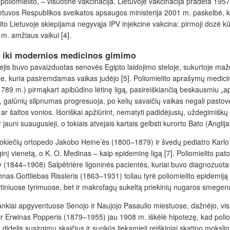
o poliomielito, – visuotinė vakcinacija. Lietuvoje vakcinacija pradėta 1
uvos Respublikos sveikatos apsaugos ministerija 2001 m. paskelbė, kad 
ito Lietuvoje skiepijama negyvąja IPV injekcine vakcina: pirmoji
dozė kūd
m. amžiaus vaikui [4].
jos iki modernios medicinos gimimo
 atvejis buvo pavaizduotas senovės Egipto laidojimo steloje, sukurtoje m
zdele, kuria pasiremdamas vaikas
judėjo [5]. Poliomielito aprašymų medicini
89 m.) pirmąkart apibūdino lėtinę ligą, pasireiškiančią beskausmiu „ap
 galūnių silpnumas progresuoja, po kelių savaičių vaikas negali pa
stov
 ar šaltos vonios. Išoriškai apžiūrint, nematyti padidėjusių, uždegimišk
auni suaugusieji, o tokiais atvejais kartais gelbsti kurorto Bato (Anglij
vokiečių ortopedo Jakobo Heine’ės
(1800–1879) ir švedų pediatro Karlo 
ginį vienetą, o K. O. Medinas – kaip epideminę ligą [7]. Poliomielito pa
 (1844–1908) Salpêtrière ligoninės pacientės, kuriai buvo diagnozuota
nas Gottliebas Rissleris (1863–1931) toliau
tyrė poliomielito epidemi
irtiniuose tyrimuose, bet ir makrofagų sukeltą priekinių nugaros smegen
 tankiai apgyventuose Senojo ir Naujojo Pasaulio miestuose, dažnėjo, vi
) ir Erwinas Popperis (1879–1955) jau 1908 m.
iškėlė hipotezę, kad poli
delis susirgimų skaičius ir sunkūs liekamieji reiškiniai skatino mokslinink