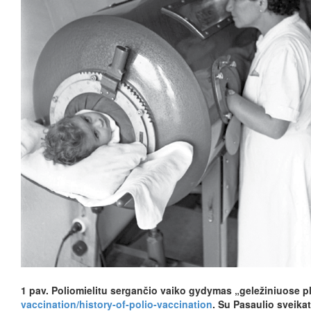
1 pav.
Poliomielitu sergančio vaiko gydymas „geležiniuose pl
vaccination/history-of-polio-vaccination
. Su Pasaulio sveika