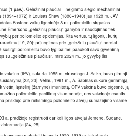
nius (
1 pav.
). Geležiniai plaučiai – neigiamo slėgio mechaniniai
eris (1894–1972) ir Louisas Shaw (1886–1940) jau 1928 m. JAV
udotas Bostono vaikų ligoninėje 8 m. poliomielitu sirgusios
sinė Emersono „geležinių plaučių“ gamyba ir naudojimas tiek
bių per poliomielito epidemijas. Kita vertus, tų ligonių, kurių
adimu [19, 20]: prijungimas prie „geležinių plaučių“ neretai
susirgti poliomielitu buvo lygi baimei paaukoti savo gyvenimą
ęs su „geležiniais plaučiais“, mirė 2024 m., jo gyvybę šis
olio vakcina (IPV), sukurta 1955 m. virusologo J. Salko, buvo pirmoji
 susidarymą [22, 23]. Vėliau, 1961 m., A. Sabinas sukūrė geriamąją
iek vietinį ląstelinį (žarnyne) imunitetą. OPV vakcina buvo pigesnė, ją
sumažino poliomielito paplitimą visuomenėje, nes vakcinoje esantis
na prisidėjo prie reikšmingo
poliomielito atvejų sumažėjimo visame
XI a. pradžioje registruoti dar keli ligos atvejai Jemene, Sudane.
zinformacija [24, 25].
tikos ir gydymo metodai Lietuvoje 1920–1939 m. laikotarpiu.