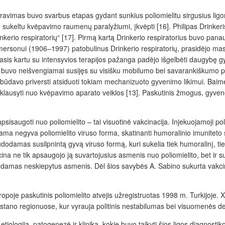
ravimas buvo svarbus etapas gydant sunkius poliomielitu sirgusius ligo
o sukeltu
kvėpavimo raumenų paralyžiumi, įkvėpti [16]. Philipas Drink
nkerio respiratorių“ [17]. Pirmą kartą Drinkerio respiratorius buvo pana
ersonui (1906–1997) patobulinus Drinkerio respiratorių, prasidėjo ma
sis kartu su intensyvios terapijos pažanga padėjo išgelbėti daugybę gyvy
uvo neišvengiamai susijęs su visišku mobilumo bei savarankiškumo prar
būdavo priversti atsiduoti
tokiam mechanizuoto gyvenimo likimui. Baimė 
 priklausyti nuo kvėpavimo aparato veiklos [13]. Paskutinis žmogus, gyven
 apsisaugoti nuo poliomielito – tai visuotinė vakcinacija. Injekuojamoji p
ama negyva poliomielito viruso forma, skatinanti humoralinio imuniteto
audodamas susilpnintą gyvą viruso form
ą, kuri sukelia tiek humoralinį, t
cina ne tik apsaugojo ją suvartojusius asmenis nuo poliomielito, bet ir 
izuodamas neskiepytus asmenis. Dėl šios savybės A. Sabino sukurta vakci
opoje paskutinis poliomielito atvejis užregistruotas 1998 m. Turkijoje. X
kistano regionuose, kur vyrauja politinis nestabilumas bei visuomenės de
 etiologija, patogenezė ir klinika, kokie buvo taikyti šios ligos diagnos