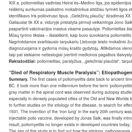
XIX a. poliomielitas vadintas Heine’ės–Medino liga, jos epidemijo
reiškinių sunkumas paskatino mokslininkus atidžiau tyrinėti ligos 
identifikavo tris polioviruso tipus. „Geležinių plaučių“ išradi
Galiausiai tik XX a. viduryje pristatyta pirmoji veiksminga Jono Sa
paspartinti vakcinacijos mastus visame pasaulyje. Poliomielitas ši
Mūsų tyrimo tikslas – išsiaiškinti, kaip buvo suvokiama poliomielit
Nagrinėdamos svarbiausio tarpukariu Lietuvoje leisto mokslinio žurn
diagnozuojama ir gydoma mūsų krašto gydytojų. Atlikdamos vienos l
taip pat siekiame netiesiogiai įvertinti medicinos pagalbos išsivyst
Raktažodžiai:
poliomielitas, paralyžius, „geležiniai plaučiai“, tarpu
“Died of Respiratory Muscle Paralysis”: Etiopathogen
Summary.
The first cases of poliomyelitis date back to ancient ti
BC. It took more than one millennium before the term ‘poliomyeliti
gray matter in the spinal cord was observed during autopsy studie
especially in densely populated cities of the Old and New Worlds
to further studies on the etiology of the disease, to search for ef
1931. The invention of the ‘iron lung’ in the early 20
th
century was 
injectable polio vaccine, developed by Jonas Salk, was finally intr
result, poliomyelitis no longer exists in developed countries today
The aim of this study is to find out how the etiology, pathogenesis