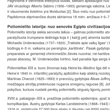
Pagrindinis ir vienintelis efektyvus būdas, siekiant apsisaugoti nu
JAV virusologo Alberto Sabino (1906–1993) geriamąja vakcina. Liet
ir visuomenės švietimo yra likviduotas [2]. Šiuo metu nuo poliomiel
Papildomos stiprinančios dozės skiriamos 18 mėn. amžiaus ir 6–7 
Poliomielito istorija: nuo senovės Egipto civilizaci
Poliomielito istorija siekia senovės laikus – galimas poliomielito
paralyžiuota trumpesne dešiniąja koja ir į kairįjį petį atremta la
Michaelis Underwoodas (1737–1820) „Traktate apie vaikų ligas“ (17
būdingą 4–5 m. vaikams po persirgtos „karštinės“. Pasak gydytojo,
preparatais ar geriamieji chininmedžio žievės nuovirai, nei karštos
psoas
abscesų. M. Underwoodas tvirtino, kad panašia liga serga ir j
Poliomielitas XIX a. buvo žinomas kaip Heine’ės–Medino liga dėl 
Heine’ė 1840 m. infantilinį paralyžių apibūdino kaip atskirą nozolo
Martinas Charcot (1825–1893) ir prancūzų gydytojas Alixas Joffroy
medžiagos atrofiją priekiniuose nugaros smegenų raguose [8]. Joh
pokyčius, kuriuos nustatė penkių poliomielitu sirgusių ligonių pom
XVIII a. pabaigoje–XIX a. pradžioje poliomielito epidemijos, ypač
komplikacijas. Austrų gydytojai Karlas Landsteineris (1868–1943
1916 m. registruota 27 000 ligos atvejų ir daugiau nei 6000 mirčių; di