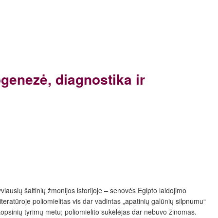
ogenezė, diagnostika ir
viausių šaltinių žmonijos istorijoje –
senovės Egipto laidojimo
teratūroje poliomielitas vis dar vadintas „apatinių galūnių silpnumu“
opsinių tyrimų metu; poliomielito sukėlėjas dar nebuvo žinomas.