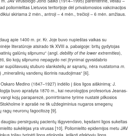
957 m. JAV virusologo Jono Salko (1914–1995) parenterine, vėliau –
poliomielitas Lietuvos teritorijoje dėl privalomosios vakcinacijos
ikiui skiriama 2 mėn., antroji – 4 mėn., trečioji – 6 mėn. amžiaus.
aždaug apie 1400 m. pr. Kr. Joje buvo nupieštas vaikas su
nėje literatūroje atsirado tik XVIII a. pabaigoje: britų gydytojas
atinių galūnių silpnumu“ (angl.
debility of the lower extremities
),
ėti, šio kojų silpnumo nepagydo nei įtrynimai gyvsidabrio
ų ar supūliavusių stuburo slankstelių ar sąnarių, nėra nustatoma
m.
a) „mineralinių vandenų išorinis naudojimas“ [6].
Oskaro Medino (1847–1927) indėlio į šios ligos aiškinimą: J.
tologija buvo aprašyta 1870 m., kai neurologijos profesorius Jeanas-
 vangi kojų paraparezė, pomirtiniame tyrime nustatė pilkosios
ją Stokholme ir aprašė ne tik uždegiminius nugaros smegenų
ų ragų neuronų fagocitozę [9].
s daugiau persirgusių pacientų išgyvendavo, kęsdami ligos sukeltas
omielito sukėlėjas yra virusas [10]. Poliomielito epidemijos metu JAV
us toliau tyrinėti ligos etiologiją, ieškoti efektyvių ligos