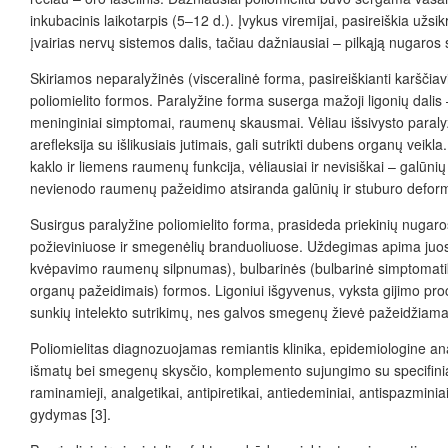
inkubacinis laikotarpis (5–12 d.). Įvykus viremijai, pasireiškia už
įvairias nervų sistemos dalis, tačiau dažniausiai – pilkąją nugar
Skiriamos neparalyžinės (visceralinė forma, pasireiškianti karščia
poliomielito formos. Paralyžine forma suserga mažoji ligonių dalis – 
meninginiai simptomai, raumenų skausmai. Vėliau išsivysto paral
arefleksija su išlikusiais jutimais, gali sutrikti dubens organų vei
kaklo ir liemens raumenų funkcija, vėliausiai ir nevisiškai – galūni
nevienodo raumenų pažeidimo atsiranda galūnių ir stuburo deforma
Susirgus paralyžine poliomielito forma, prasideda priekinių nuga
požieviniuose ir smegenėlių branduoliuose. U
ždegimas apima juosm
kvėpavimo raumenų silpnumas), bulbarinės (bulbarinė simptomatika, 
organų pažeidimais) formos. Ligoniui išgyvenus, vyksta gijimo pro
sunkių intelekto sutrikimų, nes galvos smegenų žievė pažeidžiama 
Poliomielitas diagnozuojamas remiantis klinika, epidemiologine ana
išmatų bei smegenų skysčio, komplemento sujungimo su specifiniai
raminamieji, analgetikai, antipiretikai, antiedeminiai, antispazminiai
gydymas [3].