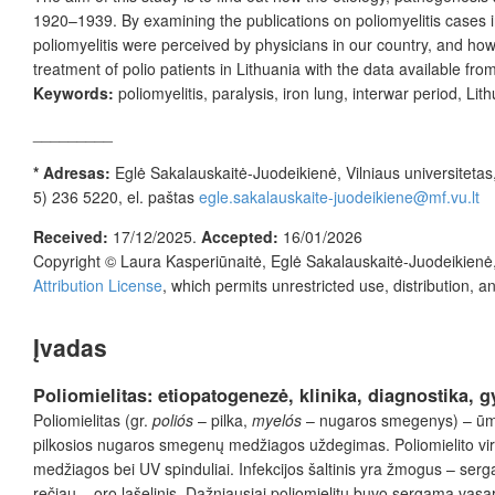
1920–1939. By examining the publications on poliomyelitis cases in
poliomyelitis were perceived by physicians in our country, and ho
treatment of polio patients in Lithuania with the data available fro
Keywords:
poliomyelitis, paralysis, iron lung, interwar period, Lit
_________
* Adresas:
Eglė Sakalauskaitė-Juodeikienė, Vilniaus universitetas, 
5) 236 5220, el. paštas
egle.sakalauskaite-juodeikiene@mf.vu.lt
Received:
17/12/2025.
Accepted:
16/01/2026
Copyright © Laura Kasperiūnaitė, Eglė Sakalauskaitė-Juodeikienė
Attribution License
, which permits unrestricted use, distribution, 
Įvadas
Poliomielitas: etiopatogenezė, klinika, diagnostika, g
Poliomielitas (gr.
poliós
– pilka,
myelós
– nugaros smegenys) – ūmi
pilkosios nugaros smegenų medžiagos uždegimas.
Poliomielito v
medžiagos bei UV spinduliai. Infekcijos šaltinis yra žmogus – sergan
rečiau – oro lašelinis. Dažniausiai poliomielitu buvo sergama vasarą