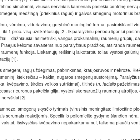
sikrėtimo simptomai, virusas nerviniais kamienais pasiekia centrinę nerv
os smegenų medžiagą (priekinius ragus) ir galvos smegenų motorinius bra
vimu, vėmimu, viduriavimu; gerybinė meninginė forma, pasireiškianti vir
iki 1 proc. visų užsikrėtusiųjų [2]. Ikiparalyžiniu periodu ligoniui pasire
yžiai – dažniausiai asimetriški, vangūs proksimalinių raumenų grupių,
kla. Praėjus kelioms savaitėms nuo paralyžiaus pradžios, atsiranda raume
ų raumenų funkcija. Liekamųjų reiškinių laikotarpiu toliau vystosi galūnių
cijų [1].
ros smegenų ragų uždegimas, pabrinkimas, kraujosruvos ir nekrozė. Kie
eninį, kiek rečiau – kaklinį nugaros smegenų sustorėjimą. Paralyžius g
kvėpavimo, širdies veiklos sutrikimai), tiltinės (
n. facialis
pažeidimas 
cesas: neuronus pakeičia glija, vystosi skersaruožių raumenų atrofijos,
neryškiai [2].
mneze, smegenų skysčio tyrimais (virusinis meningitas: limfocitinė pleoc
s serumais reakcijomis. Specifinio poliomielito gydymo šiandien nėra.
 vaistai
. Išsivysčius kvėpavimo nepakankamumui, taikoma plaučių ventilia