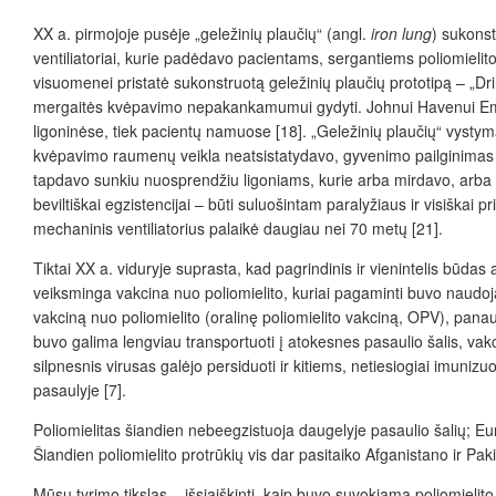
XX a. pirmojoje pusėje „geležinių plaučių“ (angl.
iron lung
) sukonst
ventiliatoriai, kurie padėdavo pacientams, sergantiems poliomielit
visuomenei pristatė sukonstruotą geležinių plaučių prototipą – „Dri
mergaitės kvėpavimo nepakankamumui gydyti
. Johnui Havenui Em
ligoninėse, tiek pacientų namuose [18]. „Geležinių plaučių“ vystyma
kvėpavimo raumenų veikla neatsistatydavo, gyvenimo pailginimas b
tapdavo sunkiu nuosprendžiu ligoniams, kurie arba mirdavo, arba 
beviltiškai egzistencijai – būti suluošintam paralyžiaus ir visiškai
mechaninis ventiliatori
us palaikė daugiau nei 70 metų [21].
Tiktai XX a. viduryje suprasta, kad pagrindinis ir vienintelis būdas
veiksminga vakcina nuo poliomielito, kuriai pagaminti buvo naudoj
vakciną nuo poliomielito (oralinę poliomielito vakciną, OPV), pan
buvo galima lengviau transportuoti į atokesnes pasaulio šalis, vak
silpnesnis virusas galėjo persiduoti ir kitiems, netiesiogiai imun
pasaulyje [7].
Poliomielitas šiandien nebeegzistuoja daugelyje pasaulio šalių; Eur
Šiandien poliomielito protrūkių vis dar pasitaiko Afganistano ir Pa
Mūsų tyrimo tikslas – išsiaiškinti, kaip buvo suvokiama poliomielito