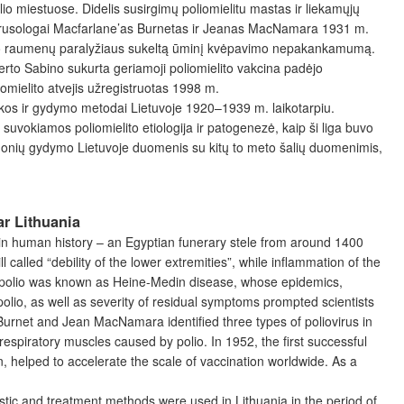
io miestuose. Didelis susirgimų poliomielitu mastas ir liekamųjų
ai virusologai Macfarlane’as Burnetas ir Jeanas MacNamara 1931 m.
avimo raumenų paralyžiaus sukeltą ūminį kvėpavimo nepakankamumą.
rto Sabino sukurta geriamoji poliomielito vakcina padėjo
omielito atvejis užregistruotas 1998 m.
ostikos ir gydymo metodai Lietuvoje 1920–1939 m. laikotarpiu.
suvokiamos poliomielito etiologija ir patogenezė, kaip ši liga buvo
igonių gydymo Lietuvoje duomenis su kit
ų to meto šalių duomenimis,
ar Lithuania
es in human history – an Egyptian funerary stele from around 1400
l called “debility of the lower extremities”, while inflammation of the
 polio was known as Heine-Medin disease, whose epidemics,
lio, as well as severity of residual symptoms prompted scientists
e Burnet and Jean MacNamara identified three types of poliovirus in
espiratory muscles caused by polio. In 1952, the first successful
n, helped to accelerate the scale of vaccination worldwide. As a
nostic and treatment methods were used in Lithuania in the period of