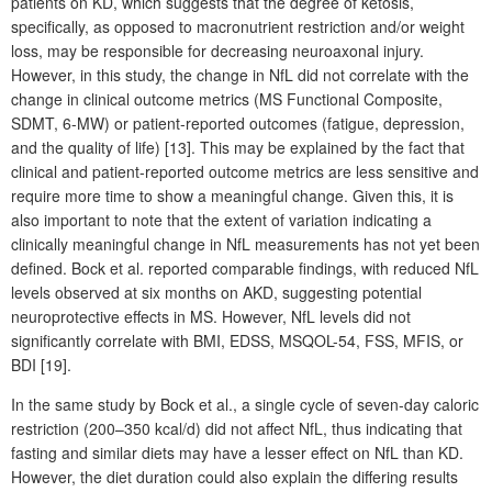
patients on KD, which suggests that the degree of ketosis,
specifically, as opposed to macronutrient restriction and/or weight
loss, may be responsible for decreasing neuroaxonal injury.
However, in this study, the change in NfL did not correlate with the
change in clinical outcome metrics (MS Functional Composite,
SDMT, 6-MW) or patient-reported outcomes (fatigue, depression,
and the quality of life) [13]. This may be explained by the fact that
clinical and patient-reported outcome metrics are less sensitive and
require more time to show a meaningful change. Given this, it is
also important to note that the extent of variation indicating a
clinically meaningful change in NfL measurements has not yet been
defined. Bock et al. reported comparable findings, with reduced NfL
levels observed at six months on AKD, suggesting potential
neuroprotective effects in MS. However, NfL levels did not
significantly correlate with BMI, EDSS, MSQOL-54, FSS, MFIS, or
BDI [19].
In the same study by Bock et al., a single cycle of seven-day caloric
restriction (200–350 kcal/d) did not affect NfL, thus indicating that
fasting and similar diets may have a lesser effect on NfL than KD.
However, the diet duration could also explain the differing results