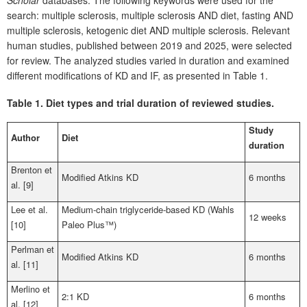
Scholar
databases. The following keywords were used for the
search: multiple sclerosis, multiple sclerosis AND diet, fasting AND
multiple sclerosis, ketogenic diet AND multiple sclerosis. Relevant
human studies, published between 2019 and 2025, were selected
for review. The analyzed studies varied in duration and examined
different modifications of KD and IF, as presented in Table 1.
Table 1.
Diet types and trial duration of reviewed studies.
Study
Author
Diet
duration
Brenton et
Modified Atkins KD
6 months
al. [9]
Lee et al.
Medium-chain triglyceride-based KD (Wahls
12 weeks
[10]
Paleo Plus™)
Perlman et
Modified Atkins KD
6 months
al. [11]
Merlino et
2:1 KD
6 months
al. [12]