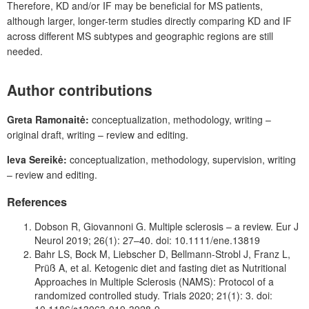
Therefore, KD and/or IF may be beneficial for MS patients,
although larger, longer-term studies directly comparing KD and IF
across different MS subtypes and geographic regions are still
needed.
Author contributions
Greta Ramonaitė:
conceptualization, methodology, writing –
original draft, writing – review and editing.
Ieva Sereikė:
conceptualization, methodology, supervision, writing
– review and editing.
References
Dobs
on R, Giovannoni G. Multiple sclerosis – a review. Eur J
Neurol 2019; 26(1): 27–40. doi: 10.1111/ene.13819
Bahr LS, Bock M, Liebscher D, Bellmann-Strobl J, Franz L,
Prüß A, et al. Ketogenic diet and fasting diet as Nutritional
Approaches in Multiple Sclerosis (NAMS): Protocol of a
randomized controlled study. Trials 2020; 21(1): 3. doi:
10.1186/s13063-019-3928-9