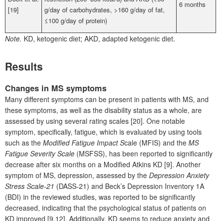
6 months
[19]
g/day of carbohydrates, >160 g/day of fat,
≤100 g/day of protein)
Note.
KD, ketogenic diet; AKD, adapted ketogenic diet.
Results
Changes in MS symptoms
Many different symptoms can be present in patients with MS, and
these symptoms, as well as the disability status as a whole, are
assessed by using several rating scales [20]. One notable
symptom, specifically, fatigue, which is evaluated by using tools
such as the
Modified Fatigue Impact S
cale (MFIS) and the
MS
Fatigue Severity Scale
(MSFSS), has been reported to significantly
decrease after six months on a Modified Atkins KD [9]. Another
symptom of MS, depression, assessed by the
Depression Anxiety
Stress Scale-21
(DASS-21) and Beck’s Depression Inventory 1A
(BDI) in the reviewed studies, was reported to be significantly
decreased, indicating that the psychological status of patients on
KD improved [9,12]. Additionally, KD seems to reduce anxiety and