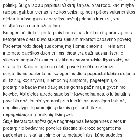
polinkį. Ši liga labiau paplitusi Vakarų šalyse, o tai rodo, kad mityba
taip pat gali būti vienas iš rizikos veiksnių, nes tipiškos vakarietiškos
dietos, kuriose gausu energijos, sočiųjų riebalų ir cukrų, yra
susijusios su neurouždegimu.
Ketogeninė dieta ir protarpinis badavimas turi bendrų bruožų, nes
ketogeninė dieta buvo sukurta siekiant atkartoti badavimo poveikį.
P
acientai rodo didelį susidomėjimą šiomis dietomis – remiantis
interneto paieškos duomenimis, dieta yra dažniausiai išsėtine
skleroze sergančių asmenų ieškoma savarankiško ligos valdymo
strategija. Kalbant apie šių dietų poveikį išsėtine skleroze
sergantiems pacientams, ketogeninė dieta paprastai labiau siejama
su fizinių, kognityvinių ir emocinių simptomų pagerėjimu, o
protarpinis badavimas daugiausia gerina pažinimą ir gyvenimo
kokybę. Abi dietos atrodo saugios ir įgyvendinamos, o jų šalutinis
poveikis dažniausiai yra nestiprus ir laikinas, nors ligos trukmė,
negalios lygis ir paūmėjimų dažnis gali turėti įtakos
nepageidaujamų reiškinių tikimybei.
Šioje literatūros apžvalgoje nagrinėjamas ketogeninės dietos ir
protarpinio badavimo poveikis išsėtine skleroze sergantiems
pacientams, įskaitant simptomų, metabolinius, kūno sudėties