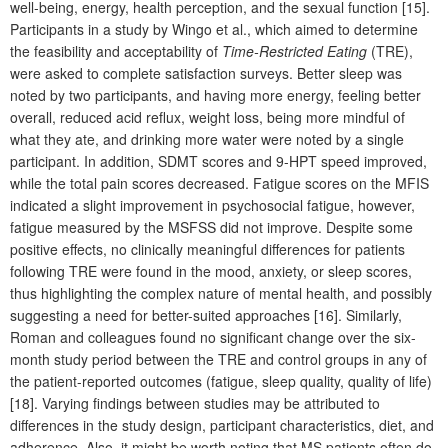
well-being, energy, health perception, and the sexual function [15].
Participants in a study by Wingo et al., which aimed to determine
the feasibility and acceptability of
Time-Restricted Eating
(TRE),
were asked to complete satisfaction surveys. Better sleep was
noted by two participants, and having more energy, feeling better
overall, reduced acid reflux, weight loss, being more mindful of
what they ate, and drinking more water were noted by a single
participant. In addition, SDMT scores and 9-HPT speed improved,
while the total pain scores decreased. Fatigue scores on the MFIS
indicated a slight improvement in psychosocial fatigue, however,
fatigue measured by the MSFSS did not improve. Despite some
positive effects, no clinically meaningful differences for patients
following TRE were found in the mood, anxiety, or sleep scores,
thus highlighting the complex nature of mental health, and possibly
suggesting a need for better-suited approaches [16]. Similarly,
Roman and colleagues found no significant change over the six-
month study period between the TRE and control groups in any of
the patient-reported outcomes (fatigue, sleep quality, quality of life)
[18]. Varying findings between studies may be attributed to
differences in the study design, participant characteristics, diet, and
adherence. Also, it might be worth noting that MS patients often do