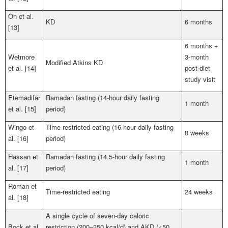
Oh et al.
KD
6 months
[13]
6 months +
Wetmore
3-month
Modified Atkins KD
et al. [14]
post-diet
study visit
Etemadifar
Ramadan fasting (14-hour daily fasting
1 month
et al. [15]
period)
Wingo et
Time-restricted eating (16-hour daily fasting
8 weeks
al. [16]
period)
Hassan et
Ramadan fasting (14.5-hour daily fasting
1 month
al. [17]
period)
Roman et
Time-restricted eating
24 weeks
al. [18]
A single cycle of seven-day caloric
Bock et al.
restriction (200–350 kcal/d) and AKD (<50