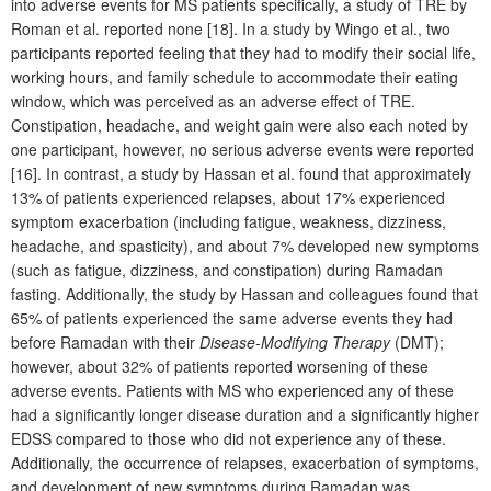
into adverse events for MS patients specifically, a study of TRE by
Roman et al. reported none [18]. In a study by Wingo et al.,
two
participants reported feeling that they had to modify their social life,
working hours, and family schedule to accommodate their eating
window, which was perceived as an adverse effect of TRE.
Constipation, headache, and weight gain were also each noted by
one participant, however, no serious adverse events were reported
[16]. In contrast, a study by Hassan et al. found that approximately
13% of patients experienced relapses, about 17% experienced
symptom exacerbation (including fatigue, weakness, dizziness,
headache, and spasticity), and about 7% developed new symptoms
(such as fatigue, dizziness, and constipation) during Ramadan
fasting. Additionally, the study by Hassan and colleagues found that
65% of patients experienced the same adverse events they had
before Ramadan with their
Disease-Modifying Therapy
(DMT);
however, about 32% of patients reported worsening of these
adverse events. Patients with MS who experienced any of these
had a significantly longer disease duration and a significantly higher
EDSS compared to those who did not experience any of these.
Additionally, the occurrence of relapses, exacerbation of symptoms,
and development of new symptoms during Ramadan was