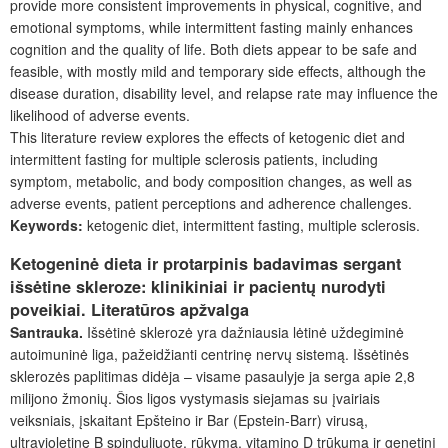
provide more consistent improvements in physical, cognitive, and
emotional symptoms, while intermittent fasting mainly enhances
cognition and the quality of life. Both diets appear to be safe and
feasible, with mostly mild and temporary side effects, although the
disease duration, disability level, and relapse rate may influence the
likelihood of adverse events.
This literature review explores the effects of ketogenic diet and
intermittent fasting for multiple sclerosis patients, including
symptom, metabolic, and body composition changes, as well as
adverse events, patient perceptions and adherence challenges.
Keywords:
ketogenic diet, intermittent fasting, multiple sclerosis.
Ketogeninė dieta ir protarpinis badavimas sergant
išsėtine skleroze: klinikiniai ir pacientų nurodyti
poveikiai. Literatūros apžvalga
Santrauka.
Išsėtinė sklerozė yra dažniausia lėtinė uždegiminė
autoimuninė liga, pažeidžianti centrinę n
ervų sistemą. Išsėtinės
sklerozės paplitimas didėja – visame pasaulyje ja serga apie 2,8
milijono žmonių. Šios ligos vystymasis siejamas su įvairiais
veiksniais, įskaitant Epšteino ir Bar (Epstein-Barr) virusą,
ultravioletinę B spinduliuotę, rūkymą, vitamino D trūkumą ir genetinį