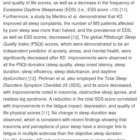
and quality of life scores, as well as a decrease in the frequency of
Excessive Daytime Sleepiness
(EDS) (i.e., ESS score >10) [11].
Furthermore, a study by Merlino et al. demonstrated that KD
improved all sleep complaints, the number of MS patients affected
by poor sleep was more than halved, and the prevalence of EDS,
as well as ESS scores, decreased [12]. The global
Pittsburgh Sleep
Quality Index
(PSQI) scores, which were demonstrated to be an
independent predictor of anxiety, stress, and mental health, were
significantly decreased after KD. Improvements were observed in
all the PSQI domains (sleep quality, sleep onset latency, sleep
duration, sleep efficiency, sleep disturbance, and daytime
dysfunction) [12]. Perlman et al. also employed the Total
Sleep
Disorders Symptom
Checklist-25 (SDS), and its score decreased,
with improvements noted in insomnia, obstructive sleep apnea, and
restless leg syndrome. A reduction in the total SDS score correlated
with improvements in the fatigue impact, depression, and quality of
life physical scores [11]. No change in sleep duration was
observed, which is consistent with recent findings showing that
insomnia and perceptions of poor sleep have a stronger link to
fatigue in multiple sclerosis than the objective sleep duration