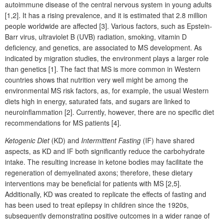
autoimmune disease of the central nervous system in young adults
[1,2]. It has a rising prevalence, and it is estimated that 2.8 million
people worldwide are affected [3]. Various factors, such as Epstein-
Barr virus, ultraviolet B (UVB) radiation, smoking, vitamin D
deficiency, and genetics, are associated to MS development. As
indicated by migration studies, the environment plays a larger role
than genetics [1]. The fact that MS is more common in Western
countries shows that nutrition very well might be among the
environmental MS risk factors, as, for example, the usual Western
diets high in energy, saturated fats, and sugars are linked to
neuroinflammation [2]. Currently, however, there are no specific diet
recommendations for MS patients [4].
Ketogenic Diet
(KD) and
Intermittent Fasting
(IF) have shared
aspects, as KD and IF both significantly reduce the carbohydrate
intake. The resulting increase in ketone bodies may facilitate the
regeneration of demyelinated axons; therefore, these dietary
interventions may be beneficial for patients with MS [2,5].
Additionally, KD was created to replicate the effects of fasting and
has been used to treat epilepsy in children since the 1920s,
subsequently demonstrating positive outcomes in a wider range of