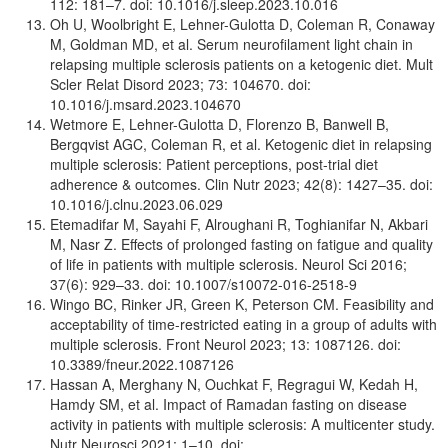
112: 181–7. doi: 10.1016/j.sleep.2023.10.016
Oh U, Woolbright E, Lehner-Gulotta D, Coleman R, Conaway
M, Goldman MD, et al. Serum neurofilament light chain in
relapsing multiple sclerosis patients on a ketogenic diet. Mult
Scler Relat Disord 2023; 73: 104670. doi:
10.1016/j.msard.2023.104670
Wetmore E, Lehner-Gulotta D, Florenzo B, Banwell B,
Bergqvist AGC, Coleman R, et al. Ketogenic diet in relapsing
multiple sclerosis: Patient perceptions, post-trial diet
adherence & outcomes. Clin Nutr 2023; 42(8): 1427–35. doi:
10.1016/j.clnu.2023.06.029
Etemadifar M, Sayahi F, Alroughani R, Toghianifar N, Akbari
M, Nasr Z. Effects of prolonged fasting on fatigue and quality
of life in patients with multiple sclerosis. Neurol Sci 2016;
37(6): 929–33. doi: 10.1007/s10072-016-2518-9
Wingo BC, Rinker JR, Green K, Peterson CM. Feasibility and
acceptability of time-restricted eating in a group of adults with
multiple sclerosis. Front Neurol 2023; 13: 1087126. doi:
10.3389/fneur.2022.1087126
Hassan A, Merghany N, Ouchkat F, Regragui W, Kedah H,
Hamdy SM, et al. Impact of Ramadan fasting on disease
activity in patients with multiple sclerosis: A multicenter study.
Nutr Neurosci 2021; 1–10. doi: