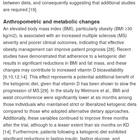
between diets, and consequently suggesting that additional studies
are required [19].
Anthropometric and metabolic changes
An elevated body mass index (BMI), particularly obesity (BMI ≥30
kg/m
2
), is associated with an increased multiple sclerosis (MS)
severity and poorer clinical outcomes, indicating that effective
obesity management can improve patient prognosis [28]. Recent
studies have demonstrated that adherence to a ketogenic diet
results in significant reductions in BMI and fat mass, and these
changes may contribute to increased vitamin D bioavailability
[9,10,12,14]. This effect represents a potential additional benefit of
the ketogenic diet, given that vitamin D has been shown to slow the
progression of MS [29]. In the study by Wetmore et al., BMI and
waist circumference were significantly lower at six months among
those individuals who maintained strict or liberalized ketogenic diets
compared to those who adopted alternative dietary approaches.
Additionally, these variables continued to improve three months
after the trial, although to a lesser extent than six months on KD
[14]. Furthermore, patients following a ketogenic diet exhibited
significant reductions in fasting insulin, fasting glucose, and