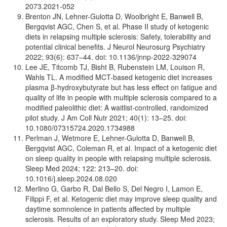
2073.2021-052
Brenton JN, Lehner-Gulotta D, Woolbright E, Banwell B,
Bergqvist AGC, Chen S, et al. Phase II study of ketogenic
diets in relapsing multiple sclerosis: Safety, tolerability and
potential clinical benefits. J Neurol Neurosurg Psychiatry
2022; 93(6): 637–44. doi: 10.1136/jnnp-2022-329074
Lee JE, Titcomb TJ, Bisht B, Rubenstein LM, Louison R,
Wahls TL. A modified MCT-based ketogenic diet increases
plasma β-hydroxybutyrate but has less effect on fatigue and
quality of life in people with multiple sclerosis compared to a
modified paleolithic diet: A waitlist-controlled, randomized
pilot study. J Am Coll Nutr 2021; 40(1): 13–25. doi:
10.1080/07315724.2020.1734988
Perlman J, Wetmore E, Lehner-Gulotta D, Banwell B,
Bergqvist AGC, Coleman R, et al. Impact of a ketogenic diet
on sleep quality in people with relapsing multiple sclerosis.
Sleep Med 2024; 122: 213–20. doi:
10.1016/j.sleep.2024.08.020
M
erlino G, Garbo R, Dal Bello S, Del Negro I, Lamon E,
Filippi F, et al. Ketogenic diet may improve sleep quality and
daytime somnolence in patients affected by multiple
sclerosis. Results of an exploratory study. Sleep Med 2023;