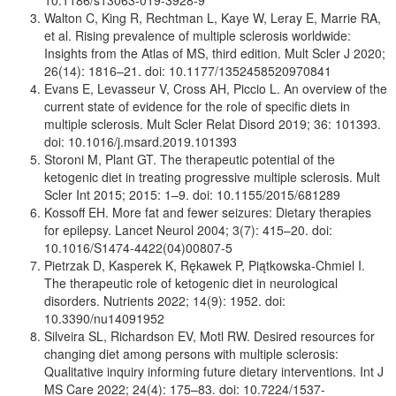
Walton C, King R, Rechtman L, Kaye W, Leray E, Marrie RA,
et al. Rising prevalence of multiple sclerosis worldwide:
Insights from the Atlas of MS, third edition. Mult Scler J 2020;
26(14): 1816–21. doi: 10.1177/1352458520970841
Evans E, Levasseur V, Cross AH, Piccio L. An overview of the
current state of evidence for the role of specific diets in
multiple sclerosis. Mult Scler Relat Disord 2019; 36: 101393.
doi: 10.1016/j.msard.2019.101393
Storoni M, Plant GT. The therapeutic potential of the
ketogenic diet in treating progressive multiple sclerosis. Mult
Scler Int 2015; 2015: 1–9. doi: 10.1155/2015/681289
Kossoff EH. More fat and fewer seizures: Dietary therapies
for epilepsy. Lancet Neurol 2004; 3(7): 415–20. doi:
10.1016/S1474-4422(04)00807-5
Pietrzak D, Kasperek K, Rękawek P, Piątkowska-Chmiel I.
The therapeutic role of ketogenic diet in neurological
disorders. Nutrients 2022; 14(9): 1952. doi:
10.3390/nu14091952
Silveira SL, Richardson EV, Motl RW. Desired resources for
changing diet among persons with multiple sclerosis:
Qualitative inquiry informing future dietary interventions. Int J
MS Care 2022; 24(4): 175–
83. doi: 10.7224/1537-