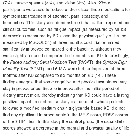
(7%), muscle spasms (4%), and vision (4%). Also, 23% of
participants were able to reduce and/or discontinue medications for
symptomatic treatment of attention, pain, spasticity, and
headaches. This study also demonstrated that patient-reported and
clinical outcomes, such as fatigue impact (as measured by MFIS),
depression (measured by BDI), and the physical quality of life (as
measured by MSQOL-54) at three months post-trial remained
significantly improved compared to the baseline, although they
were slightly reduced compared to six months on KD. Interestingly,
the
Paced Auditory Serial Addition Test
(PASAT), the
Symbol Digit
Modality Test
(SDMT), and 6-MW were further improved at three
months after KD compared to six months on KD [14]. These
findings suggest that some cognitive and physical symptoms may
stay improved or continue to improve after the initial period of
dietary intervention, thereby indicating that KD could have a lasting
positive impact. In contrast, a study by Lee et al., where patients
followed a modified medium-chain triglyceride-based KD, did not
find any significant improvements in the MFIS score, EDSS scores,
or the 9-HPT test. In this study the control group (the usual diet)
scores showed a decrease in the mental and physical quality of life,