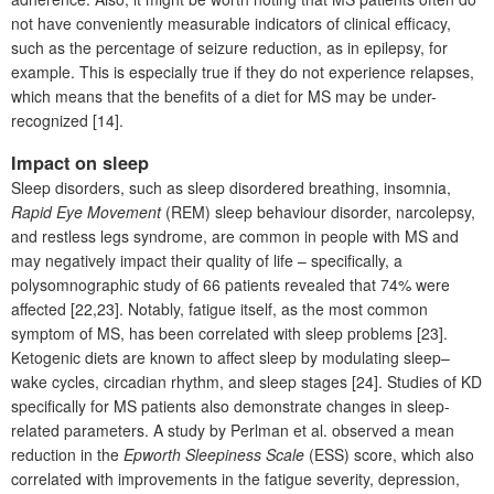
not have conveniently measurable indicators of clinical efficacy,
such as the percentage of seizure reduction, as in epilepsy, for
example. This is especially true if they do not experience relapses,
which means that the benefits of a diet for MS may be under-
recognized [14].
Impact on sleep
Sleep disorders, such as sleep disordered breathing, insomnia,
Rapid Eye Movement
(REM) sleep behaviour disorder, narcolepsy,
and restless legs syndrome, are common in people with MS and
may negatively impact their quality of life – specifically, a
polysomnographic study of 66 patients revealed that 74% were
affected [22,23].
Notably, fatigue itself, as the most common
symptom of MS, has been correlated with sleep problems [23].
Ketogenic diets are known to affect sleep by modulating sleep–
wake cycles, circadian rhythm, and sleep stages [24].
Studies of KD
specifically for MS patients also demonstrate changes in sleep-
related parameters. A study by Perlman et al. observed a mean
reduction in the
Epworth Sleepiness Scale
(ESS) score, which also
correlated with improvements in the fatigue severity, depression,