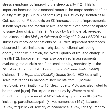
stress symptoms by improving the sleep quality [12]. This is
important because the emotional status is the major predictor of the
quality of life (QoL) in MS patients [21]. In a study by Brenton et al.,
QoL scores for MS patients on KD increased due to improvements
in both physical and mental health, and were even better compared
to some drug clinical trials [9]. A study by Merlino et al. revealed
that almost all the
Multiple Sclerosis Quality of Life 54
(MSQOL-54)
subscales improved for patients on KD, with significant differences
observed in role limitations – physical, emotional well-being,
energy, cognitive function, the overall quality of life, and change in
health [12]. Improvement was also observed in assessments
evaluating motor skills and functional mobility, specifically, in the
Nine-Hole Peg Test
(9-HPT) speed and
6-Minute Walk
(6-MW)
distance. The
Expanded Disability Status Scale
(EDSS), a rating
scale that ranges in half-point increments from 0 (normal
neurologic examination) to 10 (death due to MS), was also noted to
be reduced [9,20]. Participants in a study by Wetmore et al.
reported an improvement of MS-related symptoms on KD (47%)
including: paresthesias/pain (41%), numbness (15%), balance
(15%), frequency or severity of headaches (15%), urinary urgency