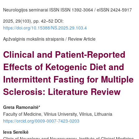
Neurologijos seminarai
ISSN ISSN 1392-3064 / eISSN 2424-5917
2025, 29(103), pp. 42–52
DOI:
https://doi.org/10.15388/NS.2025.29.103.4
Apžvalginis mokslinis straipsnis / Review Article
Clinical and Patient-Reported
Effects of Ketogenic Diet and
Intermittent Fasting for Multiple
Sclerosis: Literature Review
Greta Ramonaitė
*
Faculty of Medicine, Vilnius University, Vilnius, Lithuania
https://orcid.org/0009-0007-7423-0203
Ieva Sereikė
Clinic of Neurology and Neurosurgery, Institute of Clinical Medicine,