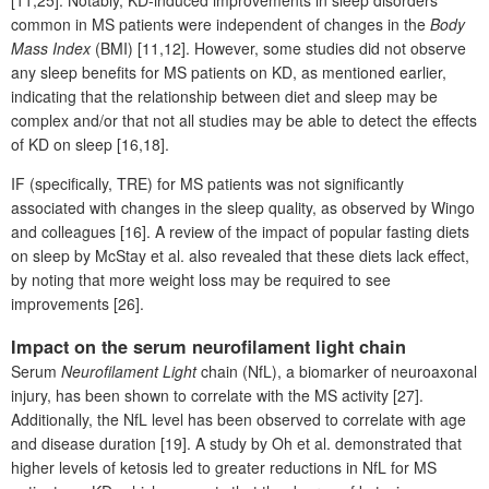
[11,25]. Notably, KD-induced improvements in sleep disorders
common in MS patients were independent of changes in the
Body
Mass Index
(BMI) [11,12]. However, some studies did not observe
any sleep benefits for MS patients on KD, as mentioned earlier,
indicating that the relationship between diet and sleep may be
complex and/or that not all studies may be able to detect the effects
of KD on sleep [16,18].
IF (specifically, TRE) for MS patients was not significantly
associated with changes in the sleep quality, as observed by Wingo
and colleagues [16]. A review of the impact of popular fasting diets
on sleep by McStay et al. also revealed that these diets lack effect,
by noting that more weight loss may be required to see
improvements [26].
Impact on the serum neurofilament light chain
Serum
Neurofilament Light
chain (NfL), a biomarker of neuroaxonal
injury, has been shown to correlate with the MS activity [27].
Additionally, the NfL level has been observed to correlate with age
and disease duration [19]. A study by Oh et al. demonstrated that
higher levels of ketosis led to greater reductions in NfL for MS