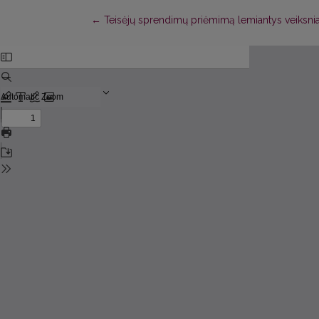
Return to Article Details
←
Teisėjų sprendimų priėmimą lemiantys veiksni