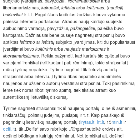
subjekto įvardijimas, pavyzdžiui,
liberalmarksistai
arba
liberlamarksizmas,
kairuoliai
,
leftistai
arba
leftizmas
, (
naujieji)
bolševikai
ir t. t. Pagal šiuos kodinius žodžius ir buvo vykdoma
paieška interneto portaluose. Atradus naują kairiojo subjekto
apibūdinimo variaciją, pavyzdžiui,
pažangiečiai
, paieška buvo
kartojama. Dažniausiai bene pusėje nagrinėtų straipsnių buvo
aptiktas
leftizmo
ar
leftistų
subjekto įvardijimas, kiti du populiariausi
įvardijimai buvo
kultūrinis
arba
naujasis marksizmas
ir
liberalmarksizmas
. Reikia pažymėti, kad kartais šie epitetai buvo
vartojami ironiškai (kritikuojant patį rėminimą), tokie straipsniai į
mūsų tyrimą nepateko. Tyrime nagrinėti tik lietuvių autorių
straipsniai arba interviu. Į tyrimo ribas nepateko anoniminės
naujienos ar užsienio autorių verstiniai straipsniai. Tokį pasirinkimą
lėmė tiek noras riboti tyrimo apimtį, tiek tikslas atrasti kuo
autentiškesnį lietuvišką diskursą.
Tyrime nagrinėti straipsniai tik iš naujienų portalų, o ne iš asmeninių
tinklaraščių, politinių judėjimų puslapių ir t. t. Kaip paaiškėjo iš
pagrindinių lietuviškų naujienų portalų (
lrytas.lt
,
lrt.lt
, 15
min.lt
ir
delfi.lt
), tik „Delfis“ savo rubrikoje
„Ringas“
suteikė erdvės alt.
dešinei būdingam kairiųjų rėminimui. Net temiškai alt. dešinei