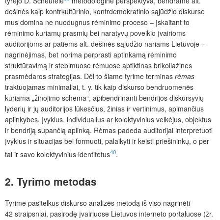
tyrėjo D. Scheufele
metodologine perspektyva, bendrame alt.
dešinės kaip kontrkultūrinio, kontrdemokratinio sąjūdžio diskurse
mus domina ne nuodugnus rėminimo proceso – įskaitant to
rėminimo kuriamų prasmių bei naratyvų poveikio įvairioms
auditorijoms ar patiems alt. dešinės sąjūdžio nariams Lietuvoje –
nagrinėjimas, bet norima perprasti aptinkamą rėminimo
struktūravimą ir stebimuose rėmuose aptiktinas brikoliažines
prasmėdaros strategijas. Dėl to šiame tyrime terminas
rėmas
traktuojamas minimaliai, t. y. tik kaip diskurso bendruomenės
kuriama „žinojimo schema“, apibendrinanti bendrijos diskursyvių
lyderių ir jų auditorijos lūkesčius, žinias ir vertinimus, apimančius
aplinkybes, įvykius, individualius ar kolektyvinius veikėjus, objektus
ir bendriją supančią aplinką. Rėmas padeda auditorijai interpretuoti
įvykius ir situacijas bei formuoti, palaikyti ir keisti priešininkų, o per
40
tai ir savo kolektyvinius identitetus
.
2.
Tyrimo metodas
Tyrime pasitelkus diskurso analizės metodą iš viso nagrinėti
42 straipsniai
, pasirodę įvairiuose Lietuvos interneto portaluose (žr.