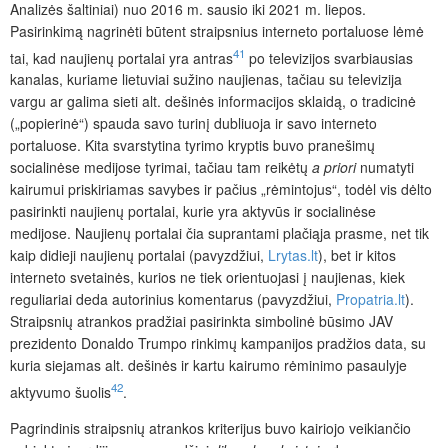
Analizės šaltiniai) nuo 2016 m. sausio iki 2021 m. liepos.
Pasirinkimą nagrinėti būtent straipsnius interneto portaluose lėmė
41
tai, kad naujienų portalai yra antras
po televizijos svarbiausias
kanalas, kuriame lietuviai sužino naujienas, tačiau su televizija
vargu ar galima sieti alt. dešinės informacijos sklaidą, o tradicinė
(„popierinė“) spauda savo turinį dubliuoja ir savo interneto
portaluose. Kita svarstytina tyrimo kryptis buvo pranešimų
socialinėse medijose tyrimai, tačiau tam reikėtų
a priori
numatyti
kairumui priskiriamas savybes ir pačius „rėmintojus“, todėl vis dėlto
pasirinkti naujienų portalai, kurie yra aktyvūs ir socialinėse
medijose. Naujienų portalai čia suprantami plačiąja prasme, net tik
kaip didieji naujienų portalai (pavyzdžiui,
Lrytas.lt
), bet ir kitos
interneto svetainės, kurios ne tiek orientuojasi į naujienas, kiek
reguliariai deda autorinius komentarus (pavyzdžiui
,
Propatria.lt
).
Straipsnių atrankos pradžiai pasirinkta simbolinė būsimo JAV
prezidento Donaldo Trumpo rinkimų kampanijos pradžios data, su
kuria siejamas alt. dešinės ir kartu kairumo rėminimo pasaulyje
42
aktyvumo šuolis
.
Pagrindinis straipsnių atrankos kriterijus buvo kairiojo veikiančio