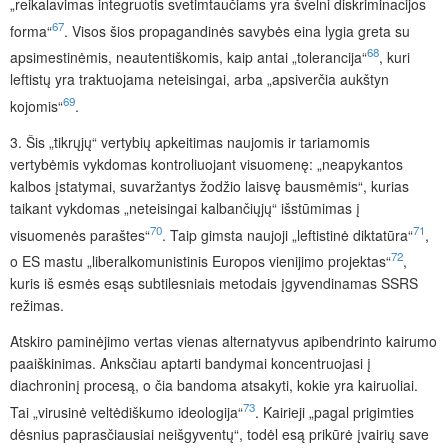
„reikalavimas integruotis svetimtaučiams yra švelni diskriminacijos
67
forma“
. Visos šios propagandinės savybės eina lygia greta su
68
apsimestinėmis, neautentiškomis, kaip antai „tolerancija“
, kuri
leftistų yra traktuojama neteisingai, arba „apsiverčia aukštyn
69
kojomis“
.
3.
Šis „tikrųjų“ vertybių apkeitimas naujomis ir tariamomis
vertybėmis vykdomas kontroliuojant visuomenę: „neapykantos
kalbos įstatymai, suvaržantys žodžio laisvę bausmėmis“, kurias
taikant vykdomas „neteisingai kalbančiųjų“ išstūmimas į
70
71
visuomenės paraštes“
. Taip gimsta naujoji „leftistinė diktatūra“
,
72
o ES mastu „liberalkomunistinis Europos vienijimo projektas“
,
kuris iš esmės esąs subtilesniais metodais įgyvendinamas SSRS
režimas.
Atskiro paminėjimo vertas vienas alternatyvus apibendrinto kairumo
paaiškinimas. Anksčiau aptarti bandymai koncentruojasi į
diachroninį procesą, o
čia bandoma atsakyti, kokie yra kairuoliai.
73
Tai „virusinė veltėdiškumo ideologija“
. Kairieji „pagal prigimties
dėsnius paprasčiausiai neišgyventų“, todėl esą prikūrė įvairių save