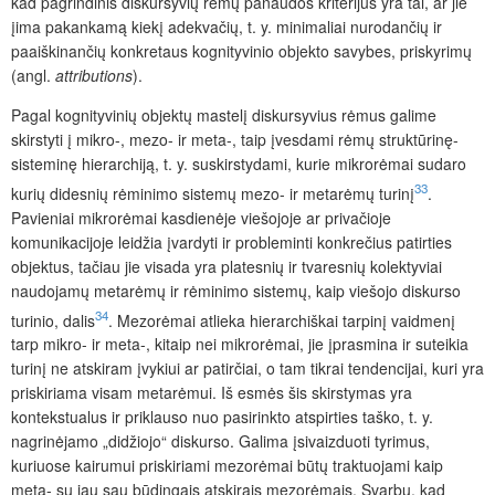
kad pagrindinis diskursyvių rėmų panaudos kriterijus yra tai, ar jie
įima pakankamą kiekį adekvačių, t.
y. minimaliai nurodančių ir
paaiškinančių konkretaus kognityvinio objekto savybes, priskyrimų
(angl.
attributions
).
Pagal kognityvinių objektų mastelį diskursyvius rėmus galime
skirstyti į mikro-, mezo- ir meta-, taip įvesdami rėmų struktūrinę-
sisteminę hierarchiją, t. y. suskirstydami, kurie mikrorėmai sudaro
33
kurių didesnių rėminimo sistemų mezo- ir metarėmų turinį
.
Pavieniai mikrorėmai kasdienėje viešojoje ar privačioje
komunikacijoje leidžia įvardyti ir probleminti konkrečius patirties
objektus, tačiau jie visada yra platesnių ir tvaresnių kolektyviai
naudojamų metarėmų ir rėminimo sistemų, kaip viešojo diskurso
34
turinio, dalis
. Mezorėmai atlieka hierarchiškai tarpinį vaidmenį
tarp mikro- ir meta-, kitaip nei mikrorėmai, jie įprasmina ir suteikia
turinį ne atskiram įvykiui ar patirčiai, o tam tikrai tendencijai, kuri yra
priskiriama visam metarėmui. Iš esmės šis skirstymas yra
kontekstualus ir priklauso nuo pasirinkto atspirties taško, t. y.
nagrinėjamo „didžiojo“ diskurso. Galima įsivaizduoti tyrimus,
kuriuose kairumui priskiriami mezorėmai būtų traktuojami kaip
meta- su jau sau būdingais atskirais mezorėmais. Svarbu, kad