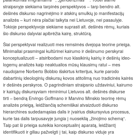
straipsnyje siekiama tarpinės perspektyvos – tarp bendro alt.
dešinės diskurso nagrinėjimo ir atskirų smulkių jo manifestacijų
analizės – kuri nėra plačiai taikyta nei Lietuvoje, nei pasaulyje.
Tokioje perspektyvoje siekiame suprasti alt. dešinės rėmų, kuriais
šio diskurso dalyviai apibrėžia kairę, struktūrą.
Šiai perspe
ktyvai realizuoti mes remsimės dvejopa teorine prieiga.
Minimaliai prasmingai kultūrinei kairumo ir dešinumo perskyrai
konceptualizuoti – atsiribodami nuo klasikinių kairių ir dešinių ideo­
logemų analizės kaip neaktualios mūsų klausimų ratui – mes
naudojame Norberto Bobbio išskirtus kriterijus, kurie parodo
dabartinių ideologinių diskursų kovos atitolimą nuo tradicinės kairės
ir dešinės perskyros. O pagrindiniam straipsnio uždaviniui, kairumo
ir kairiųjų diskursyviam rėminimui Lietuvos alt. dešinės diskurse
tirti – bendrą Ervingo Goffmano ir Marvino Minskio teorinę rėmų
analizės prieigą, leidžiančią schemiškai atvaizduoti diskurso
hierarchines sudedamąsias dalis ir įvairius diskursyvius procesus,
kurie tas dalis tarpusavyje jungia į nuoseklią „žinojimo schemą“.
Taip pat ši prieiga suteikia konceptualinį aparatą, leidžiantį
identifikuoti ir giliau pažvelgti į tai, kaip diskurso viduje yra