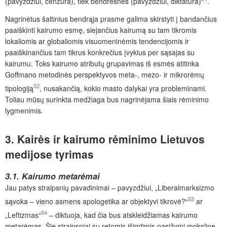
(pavyzdžiui, cenzūra), tiek bendresnes (pavyzdžiui, diktatūra)
.
Nagrinėtus šaltinius bendrąja prasme galima skirstyti į bandančius
paaiškinti kairumo esmę, siejančius kairumą su tam tikromis
lokaliomis ar globaliomis visuomeninėmis tendencijomis ir
paaiškinančius tam tikrus konkrečius įvykius per sąsajas su
kairumu. Toks kairumo atributų grupavimas iš esmės atitinka
Goffmano metodinės perspektyvos meta-, mezo- ir mikrorėmų
52
tipologiją
, nusakančią, kokio masto dalykai yra probleminami.
Toliau mūsų surinkta medžiaga bus nagrinėjama šiais rėminimo
lygmenimis
.
3.
Kairės ir kairumo rėminimo Lietuvos
medijose tyrimas
3.1. Kairumo metarėmai
Jau patys straipsnių pavadinimai – pavyzdžiui, „Liberalmarksizmo
53
sąvoka – vieno asmens apologetika ar objektyvi tikrovė?“
ar
54
„Leftizmas“
– diktuoja, kad čia bus atskleidžiamas kairumo
metarėmas. Šie straipsniai su retomis išimtimis pasižymi moksline