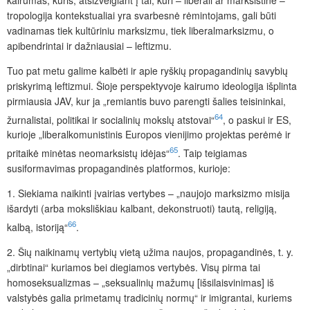
tropologija kontekstualiai yra svarbesnė rėmintojams, gali būti
vadinamas tiek kultūriniu marksizmu, tiek liberalmarksizmu, o
apibendrintai ir dažniausiai – leftizmu.
Tuo pat metu galime kalbėti ir apie ryškių propagandinių savybių
priskyrimą leftizmui. Šioje perspektyvoje kairumo ideologija išplinta
pirmiausia JAV, kur ja „remiantis buvo parengti šalies teisininkai,
64
žurnalistai, politikai ir socialinių mokslų atstovai“
, o paskui ir ES,
kurioje „liberalkomunistinis Europos vienijimo projektas perėmė ir
65
p
ritaikė minėtas neomarksistų idėjas“
. Taip teigiamas
susiformavimas propagandinės platformos, kurioje:
1.
Siekiama naikinti įvairias vertybes – „naujojo marksizmo misija
išardyti (arba moksliškiau kalbant, dekonstruoti) tautą, religiją,
66
kalbą, istoriją“
.
2.
Šių naikinamų vertybių vietą užima naujos, propagandinės, t. y.
„dirbtinai“ kuriamos bei diegiamos vertybės. Visų pirma tai
homoseksualizmas – „seksualinių mažumų [išsilaisvinimas] iš
valstybės galia primetamų tradicinių normų“ ir imigrantai, kuriems