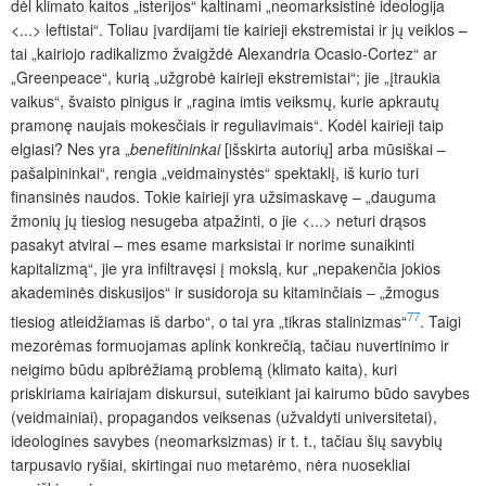
dėl klimato kaitos „isterijos“ kaltinami „neomarksistinė ideologija
<...> leftistai“. Toliau įvardijami tie kairieji ekstremistai ir jų veik­los –
tai „kairiojo radikalizmo žvaigždė Alexandria Ocasio-Cortez“ ar
„Greenpeace“, kurią „užgrobė kairieji ekstremistai“; jie „įtraukia
vaikus“, švaisto pinigus ir „ragina imtis veiksmų, kurie apkrautų
pramonę naujais mokesčiais ir reguliavimais“. Kodėl kairieji taip
elgiasi? Nes yra „
benefitininkai
[išskirta autorių] arba mūsiškai –
pašalpininkai“, rengia „veidmainystės“ spektaklį, iš kurio turi
finansinės naudos. Tokie kairieji yra užsimaskavę – „dauguma
žmonių jų tiesiog nesugeba atpažinti, o jie <...> neturi drąsos
pasakyt atvirai – mes esame marksistai ir norime sunaikinti
kapitalizmą“, jie yra infiltravęsi į mokslą, kur „nepakenčia jokios
akademinės diskusijos“ ir susidoroja su kitaminčiais – „žmogus
77
tiesiog atleidžiamas iš darbo“, o tai yra „tikras stalinizmas“
. Taigi
mezorėmas formuojamas aplink konkrečią, tačiau nuvertinimo ir
neigimo būdu apibrėžiamą problemą (klimato kaita), kuri
priskiriama kairiajam diskursui, suteikiant jai kairumo būdo savybes
(veidmainiai), propagandos veiksenas (užvaldyti universitetai),
ideologines savybes (neomarksizmas) ir t. t., tačiau šių savybių
tarpusavio ryšiai, skirtingai nuo metarėmo, nėra nuosekliai