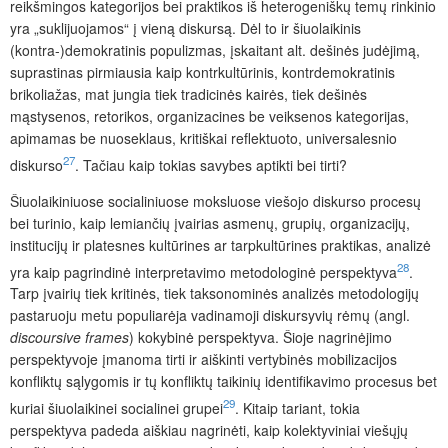
reikšmingos kategorijos bei praktikos iš heterogeniškų temų rinkinio
yra „suklijuojamos“ į vieną diskursą. Dėl to ir šiuolaikinis
(kontra-)demokratinis populizmas, įskaitant alt. dešinės judėjimą,
suprastinas pirmiausia kaip kontrkultūrinis, kontrdemokratinis
brikoliažas, mat jungia tiek tradicinės kairės, tiek dešinės
mąstysenos, retorikos, organizacines be veiksenos kategorijas,
apimamas be nuoseklaus, kritiškai reflektuoto, universalesnio
27
diskurso
. Tačiau kaip tokias savybes aptikti bei tirti?
Šiuolaikiniuose socialiniuose moksluose viešojo diskurso procesų
bei turinio, kaip lemiančių įvairias asmenų, grupių, organizacijų,
institucijų ir platesnes kultūrines ar tarpkultūrines praktikas, analizė
28
yra kaip pagrindinė interpretavimo metodologinė perspektyva
.
Tarp įvairių tiek kritinės, tiek taksonominės analizės metodologijų
pastaruoju metu populiarėja vadinamoji diskursyvių rėmų (angl.
discoursive frames
) kokybinė perspektyva. Šioj
e nagrinėjimo
perspektyvoje įmanoma tirti ir aiškinti vertybinės mobilizacijos
konfliktų sąlygomis ir tų konfliktų taikinių identifikavimo procesus bet
29
kuriai šiuolaikinei socialinei grupei
. Kitaip tariant, tokia
perspektyva padeda aiškiau nagrinėti, kaip kolektyviniai viešųjų