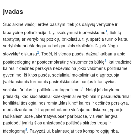
Įvadas
Šiu
ola
ikinė viešoji erdvė pasižymi tiek jos dalyvių vertybine ir
1
tapatybine poliarizacija, t. y. skaidymusi ir priešiškumu
, tiek tų
tapatybių ar vertybinių pozicijų brikoliažu, t. y. sparčia turinio kaita,
vertybiniu prieštaringumu bei gausiais skoliniais iš „priešingų
2
stovyklų“ diskursų
. Todėl, iš vienos pusės, dažnai kalbama apie
3
postideologinę ar postdemokratinę visuomenės būklę
, kai tradicinė
kairės ir dešinės perskyra nebevaidina jokio vaidmens politiniame
gyvenime. Iš kitos pusės, socialiniai mokslininkai diagnozuoja
įvairiausiomis formomis pasireiškiančius naujus intensyvius
4
sociokultūrinius ir politinius antagonizmus
. Netgi jei darytume
prielaidą, kad šiuolaik
iniai kolektyviniai vertybiniai ir pasaulėžiūriniai
konfliktai tiesiogiai nesiremia „klasikine“ kairės ir dešinės perskyra,
mediatizuotame ir fragmentuotame viešajame diskurse, ypač jo
radikalesniuose „alternatyviuose“ paribiuose, vis vien lengva
pastebėti įvairių šios ankstesnės politinės skirties tropų ir
5
ideologemų
. Pavyzdžiui, balansuojat ties konspirologijų riba,