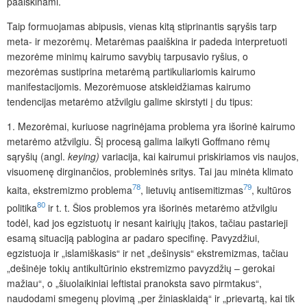
paaiškinami.
Taip formuojamas abipusis, vienas kitą stiprinantis sąryšis tarp
meta- ir mezorėmų. Metarėmas paaiškina ir padeda interpretuoti
mezorėme minimų kairumo savybių tarpusavio ryšius, o
mezorėmas sustiprina metarėmą partikuliariomis kairumo
manifestacijomis. Mezorėmuose
atskleidžiamas kairumo
tendencijas metarėmo atžvilgiu galime skirstyti į du tipus:
1.
Mezorėmai, kuriuose nagrinėjama problema yra išorinė kairumo
metarėmo atžvilgiu. Šį procesą galima laikyti Goffmano rėmų
sąryšių (angl.
keying)
variacija, kai kairumui priskiriamos vis naujos,
visuomenę dirginančios, probleminės sritys. Tai jau minėta klimato
78
79
kaita, ekstremizmo problema
, lietuvių antisemitizmas
, kultūros
80
politika
ir t. t. Šios problemos yra išorinės metarėmo atžvilgiu
todėl, kad jos egzistuotų ir nesant kairiųjų įtakos, tačiau pastarieji
esamą situaciją pablogina ar padaro specifinę. Pavyzdžiui,
egzistuoja ir „islamiškasis“ ir net „dešinysis“ ekstremizmas, tačiau
„dešinėje tokių antikultūrinio ekstremizmo pavyzdžių – gerokai
mažiau“, o „šiuolaikiniai leftistai pranoksta savo pirmtakus“,
naudodami smegenų plovimą „per žiniasklaidą“ ir „prievartą, kai tik