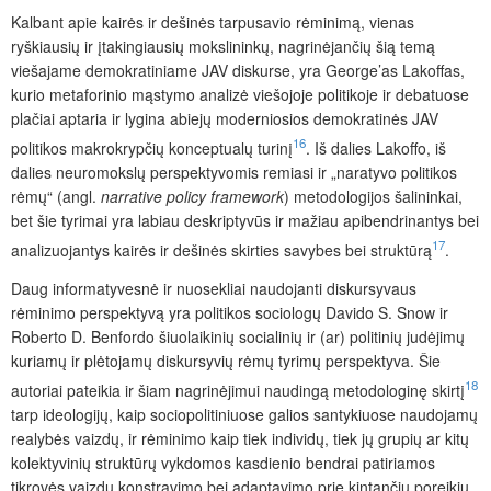
Kalbant apie kairės ir dešinės tarpusavio rėminimą, vienas
ryškiausių ir įtakingiausių mokslininkų
, nagrinėjančių šią temą
viešajame demokratiniame JAV diskurse, yra George’as Lakoffas,
kurio metaforinio mąstymo analizė viešojoje politikoje ir debatuose
plačiai aptaria ir lygina abiejų moderniosios demokratinės JAV
16
politikos makrokrypčių konceptualų turinį
. Iš dalies Lakoffo, iš
dalies neuromokslų perspektyvomis remiasi ir „naratyvo politikos
rėmų“ (angl.
narrative policy framework
) metodologijos šalininkai,
bet šie tyrimai yra labiau deskriptyvūs ir mažiau apibendrinantys bei
17
analizuojantys kairės ir dešinės skirties savybes bei struktūrą
.
Daug informatyvesnė ir nuosekliai naudojanti diskursyvaus
rėminimo perspektyvą yra politikos sociologų Davido S. Snow ir
Roberto D. Benfordo šiuolaikinių socialinių ir (ar) politinių judėjimų
kuriamų ir plėtojamų diskursyvių rėmų tyrimų perspektyva. Šie
18
autoriai pateikia ir šiam nagrinėjimui naudingą metodologinę skirtį
tarp ideologijų, kaip sociopolitiniuose galios santykiuose naudojamų
realybės vaizdų
, ir rėminimo kaip tiek individų, tiek jų grupių ar kitų
kolektyvinių struktūrų vykdomos kasdienio bendrai patiriamos
tikrovės vaizdų konstravimo bei adaptavimo prie kintančių poreikių