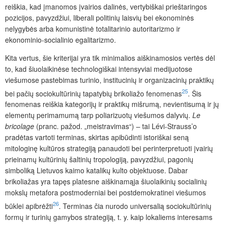
reiškia, kad įmanomos įvairios dalinės, vertybiškai prieštaringos
pozicijos, pavyzdžiui, liberali politinių laisvių bei ekonominės
nelygybės arba komunistinė totalitarinio autoritarizmo ir
ekonominio-socialinio egalitarizmo.
Kita vertus, šie kriterijai yra tik minimalios aiškinamosios vertės dėl
to, kad šiuolaikinėse technologiškai intensyviai medijuotose
viešumose pastebimas turinio, institucinių ir organizacinių praktikų
25
bei pačių sociokultūrinių tapatybių brikoliažo fenomenas
. Šis
fenomenas reiškia kategorijų ir praktikų mišrumą, nevientisumą ir jų
elementų perimamumą tarp poliarizuotų viešumos dalyvių.
Le
bricolage
(pranc. pažod. „meistravimas“)
–
tai Lévi-Strauss’o
pradėtas vartoti
terminas, skirtas apibūdinti istoriškai seną
mitologinę kultūros strategiją panaudoti bei perinterpretuoti įvairių
prieinamų kultūrinių šaltinių tropologiją, pavyzdžiui, pagonių
simboliką Lietuvos kaimo katalikų kulto objektuose. Dabar
brikoliažas yra tapęs platesne aiškinamąja šiuolaikinių socialinių
mokslų metafora postmoderniai bei postdemokratinei viešumos
26
būklei apibrėžti
. Ter
minas čia nurodo universalią sociokultūrinių
formų ir turinių gamybos strategiją, t. y. kaip lokaliems interesams