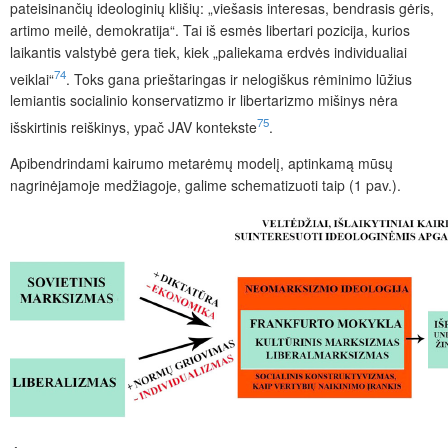
pateisinančių ideologinių klišių: „viešasis interesas, bendrasis gėris,
artimo meilė, demokratija“. Tai iš esmės libertari pozicija, kurios
laikantis valstybė gera tiek, kiek „paliekama erdvės individualiai
74
veiklai“
. Toks gana prieštaringas ir nelogiškus rėminimo lūžius
lemiantis socialinio konservatizmo ir libertarizmo mišinys nėra
75
išskirtinis reiškinys, ypač JAV kontekste
.
Apibendrindami kairumo metarėmų modelį, aptinkamą mūsų
nagrinėjamoje medžiagoje, galime schematizuoti taip (1 pav.).