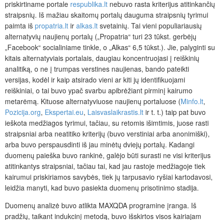
priskirtiname portale
respublika.lt
nebuvo rasta kriterijus atitinkančių
straipsnių. Iš mažiau skaitomų portalų dauguma straipsnių tyrimui
paimta iš
propatria.lt
ir
alkas.lt
svetainių. Tai vieni populiariausių
alternatyvių naujienų portalų („Propatria“ turi 23 tūkst. gerbėjų
„Facebo
ok“ socialiniame tinkle, o „Alkas“ 6,5 tūkst.). Jie, palyginti su
kitais alternatyviais portalais, daugiau koncentruojasi į reiškinių
analitiką, o ne į trumpas verstines naujienas, bando pateikti
versijas, kodėl ir kaip atsirado vieni ar kiti jų identifikuojami
reiškiniai, o tai buvo ypač svarbu apibrėžiant pirminį kairumo
metarėmą. Kituose alternatyviuose naujienų portaluose (
Minfo.lt
,
Pozicija.org
,
Ekspertai.eu
,
Laisvaslaikrastis.lt
ir t. t.) taip pat buvo
ieškota medžiagos tyrimui, tačiau, su retomis išimtimis, juose rasti
straipsniai arba neatitiko kriterijų (buvo verstiniai arba anonimiški),
arba buvo perspausdinti iš jau minėtų dviejų portalų. Kadangi
duomenų paieška buvo rankinė, galėjo būti surasti ne visi kriterijus
atitinkantys straipsniai, tačiau tai, kad jau rastoje medžiagoje tiek
kairumui priskiriamos savybės, tiek jų tarpusavio ryšiai kartodavosi,
leidžia manyti, kad buvo pasiekta duomenų prisotinimo stadija.
Duomenų analizė buvo atlikta MAXQDA programine įranga. Iš
pradžių, taikant indukcinį metodą, buvo išskirtos visos kairiajam