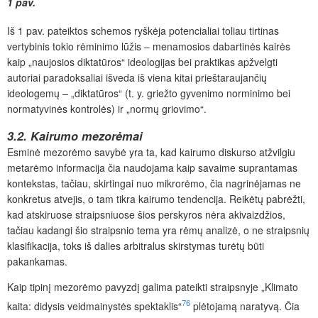
1 pav.
Iš 1 pav. pateiktos schemos ryškėja potencialiai toliau tirtinas
vertybinis tokio rėminimo lūžis – menamosios dabartinės kairės
kaip „naujosios diktatūros“ ideologijas bei praktikas apžvelgti
autoriai paradoksaliai išveda iš viena kitai prieštaraujančių
ideologemų –
„diktatūros“ (t. y. griežto gyvenimo norminimo bei
normatyvinės kontrolės) ir „normų griovimo“.
3.2. Kairumo mezorėmai
Esminė mezorėmo savybė yra ta, kad kairumo diskurso atžvilgiu
metarėmo informacija čia naudojama kaip savaime suprantamas
kontekstas, tačiau, skirtingai nuo mikrorėmo, čia nagrinėjamas ne
konkretus atvejis, o tam tikra kairumo tendencija. Reikėtų pabrėžti,
kad atskiruose straipsniuose šios perskyros nėra akivaizdžios,
tačiau kadangi šio straipsnio tema yra rėmų analizė, o ne straipsnių
klasifikacija, toks iš dalies arbitralus skirstymas turėtų būti
pakankamas.
Kaip tipinį mezorėmo pavyzdį galima pateikti straipsnyje „Klimato
76
kaita: didysis veidmainystės spektaklis“
plėtojamą naratyvą. Čia