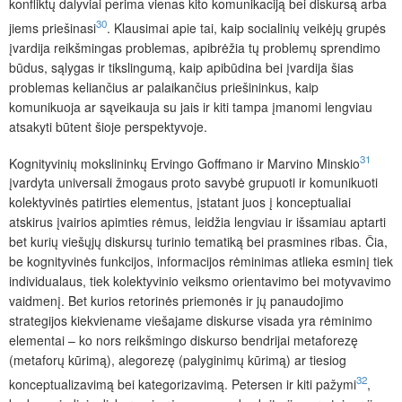
konfliktų dalyviai perima vienas kito komunikaciją bei diskursą arba
30
jiems priešinasi
. Klausimai apie tai, kaip socialinių veikėjų grupės
įvardija reikšmingas problemas, apibrėžia tų problemų sprendimo
būdus, sąlygas ir tikslingumą, kaip apibūdina bei įvardija šias
problemas keliančius ar palaikančius priešininkus, kaip
komunikuoja ar sąveikauja su jais ir kiti tampa įmanomi lengviau
atsakyti būtent šioje perspektyvoje.
31
Kognityvinių mokslininkų Ervingo Goffmano ir Marvino Minskio
įvardyta universali žmogaus proto savybė grupuoti ir komunikuoti
kolektyvinės patirties elementus, įstatant juos į konceptualiai
atskirus įvairios apimties rėmus, leidžia lengviau ir išsamiau aptarti
bet kurių viešųjų diskursų turinio tematiką bei prasmines ribas. Čia,
be kognityvinės funkcijos, informacijos rėminimas atlieka esminį tiek
individualaus, tiek kolektyvinio veiksmo orientavimo bei motyvavimo
vaidmenį. Bet kurios retorinės priemonės ir jų panaudojimo
strategijos kiekviename viešajame diskurse visada yra rėminimo
elementai – ko nors reikšmingo diskurso bendrijai metaforezę
(metaforų kūrimą), alegorezę (palyginimų kūrimą) ar tiesiog
32
konceptualizavimą bei kategorizavimą. Petersen ir kiti pažymi
,