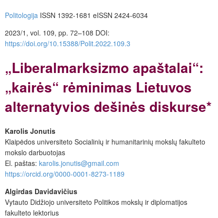
Politologija
ISSN 1392-1681
eISSN 2424-6034
2023/1, vol. 109, pp. 72–108
DOI:
https://doi.org/10.15388/Polit.2022.109.3
„Liberalmarksizmo apaštalai“:
„kairės“ rėminimas Lietuvos
alternatyvios dešinės diskurse*
Karolis Jonutis
Klaipėdos universiteto Socialinių ir humanitarinių mokslų fakulteto
mokslo darbuotojas
El. paštas:
karolis.jonutis@gmail.com
https://orcid.org/0000-0001-8273-1189
Algirdas Davidavičius
Vytauto Didžiojo universiteto Politikos mokslų ir diplomatijos
fakulteto lektorius