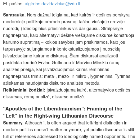
El. paštas:
algirdas.davidavicius@vdu.lt
Santrauka
. Nors dažnai teigiama, kad kairės ir dešinės perskyra
modernioje politikoje prarado prasmę, tačiau viešojoje erdvėje
nuorodų į ideologinius priešininkus vis dar gausu. Straipsnyje
nagrinėjama, kaip alternatyvi dešinė viešajame diskurse konstruoja
kairumo supratimą – kokios savybės jam priskiriamos, kaip jos
tarpusavyje sujungiamos ir kontekstualizuojamos į nuoseklų
įsivaizduojamo kairumo diskursą. Šiam diskursui analizuoti
pasirinkta teorinė Ervino Goffmano ir Marvino Minskio rėmų
analizės prieiga, kai įsivaizduojamos kairės rėminimas
nagrinėjamas trimis: meta-, mezo- ir mikro-, lygmenimis. Tyrimas
atliekamas naudojantis diskurso analizės metodu.
Reikšminiai žodžiai:
įsivaizduojama kairė, alternatyvios dešinės
diskursas, rėmų analizė, diskurso analizė.
“Apostles of the Liberalmarxism”: Framing of the
“Left” in the Right-wing Lithuanian Discourse
Summary.
Although it is often argued that left/right distinction in
modern politics doesn’t matter anymore, yet public discourse is still
full of references addressed to ideologically named opponents. The