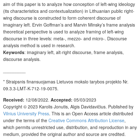
aim of this paper is to analyze how conception of left-wing ideology
(its characteristics and contextualization) in Lithuanian public right-
wing discourse is constructed to form coherent discourse of
imaginary left. Ervin Goffman’s and Marvin Minsky’s frame analysis
theoretical perspective is used to analyze framing of left-wing
discourse in three levels: meta-, mezzo- and micro-. Discourse
analysis method is used in research.
Keywords
: imaginary left, alt-right discourse, frame analysis,
discourse analysis.
_________
*
Straipsnis
finansuojamas Lietuvos mokslo tarybos projekto Nr.
09.3.3-LMT-K-712-19-0075.
Received:
12/08/2022.
Accepted:
05/03/2023
Copyright © 2023 Karolis Jonutis, Algis Davidavičius. Published by
Vilnius University Press
.
This is an Open Access article distributed
under the terms of the
Creative Commons Attribution License
,
which permits unrestricted use, distribution, and reproduction in any
medium, provided the original author and source are credited.