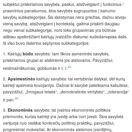
subjektui priskiriamos savybės, paskui, atsižvelgiant į funkcinius /
prasminius panašumus, šios savybės sugrupuotos į kairumo
savybių subkategorijas. Šis skirstymas nėra griežtas, dažnu atveju
vieną savybę, atsižvelgiant į kontekst
ą, galima priskirti daugiau
negu vienai subkategorijai, nors toks grupavimas yra būtinas
aiškiau apsibrėžiant kairiųjų įvaizdžio diskurso sudedamąsias dalis.
Iš viso buvo išskirtos septynios subkategorijos:
1.
Kairiųjų
būdo
savybės: tam tikros asmeninės savybės,
priskiriamos grupei ar atskiriems jos atstovams. Pavyzdžiui,
43
veidmainiškumas, gobšumas ir t. t.
2.
Apsimestinės
kairiųjų savybės: tai vertybiniai dalykai, dėl kurių
kairieji apsimeta kovojantys. Dažnai ši savybė pateikiama kabutėse,
pavyzdžiui, „žmogaus teisės“, „demokratinės vertybės“, „tolerancija“
44
ir pan.
3.
Ekonominės
savybės: tai įvairios ekonominės politikos
priemonės, kurias kairieji yra įvedę arba nori įvesti. Šios savybės
varijuoja nuo visiškai konkrečių politinių praktikų, pavyzdžiui,
progresiniai mokesčiai, iki ekonominės sistemos įvardijimų,