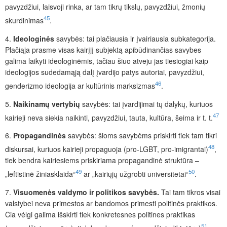
pavyzdžiui, laisvoji rinka, ar tam tikrų tikslų, pavyzdžiui, žmonių
45
skurdinimas
.
4.
Ideologinės
savybės: tai plačiausia ir įvairiausia subkategorija.
Plačiąja prasme visas kairįjį subjektą apibūdinančias savybes
galima laikyti ideologinėmis, tačiau šiuo atveju jas tiesiogiai kaip
ideologijos sudedamąją dalį įvardijo patys autoriai, pavyzdžiui,
46
genderizmo ideologija ar kultūrinis marksizmas
.
5.
Naikinamų vertybių
savybės: tai įvardijimai tų dalykų, kuriuos
47
kairieji neva siekia naikinti, pavyzdžiui, tauta, kultūra, šeima ir t. t.
6.
Propagandinės
savybės: šioms savybėms priskirti tiek tam tikri
48
diskursai, kuriuos kairieji propaguoja (pro-LGBT, pro-imigrantai)
,
tiek bendra kairiesiems priskiriama propagandinė struktūra –
49
50
„leftistinė žiniasklaida“
ar „kairiųjų užgrobti universitetai“
.
7.
Visuomenės valdymo ir politikos savybės.
Tai tam tikros visai
valstybei neva primestos ar bandomos primesti politinės praktikos.
Čia vėlgi galima išskirti tiek konkretesnes politines praktikas
51