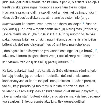
judėjimai gali būti įvairaus radikalumo laipsnio, o atskirais atvejais
turėti visiškai priešingas nuomones apie tam tikras idėjas.
Plačiausia prasme galima sakyti, kad alt. dešinei galima priskirti
visus dešiniuosius diskursus, atmetančius sisteminio (angl.
13
mainstream
)
konservatizmo neva per liberalias idėjas
. Vienas
ryškiausių jų bruožų – menkinantis kairiųjų įvardijimas „leftistais“,
„liberalmarksistais“, „kairuoliais“ ir t. t. Autorių nuomone, tai yra
pakankamas kriterijus priskirti nagrinėjamus asmenis ir jų idėjas
būtent alt. dešinės diskursui, nes būtent toks manichėjiškas
14
„ideologinio kito“ išskyrimas yra vienas esmingiausių jo bruožų
,
tokia savo forma (siejant liberalizmą ir socializmą) nebūdingas
15
lietuviškam tradicinių dešiniųjų partijų diskursui
.
Reikėtų pabrėžti, kad į tai, ką alt. dešinės diskursas rėmina kaip
kairiąją ideologiją, patenka ir tradiciškai dešinei priskiriamos
konservatyvios ar liberalios politinės praktikos ir pačios partijos,
tačiau, kaip parodo tyrimo metu surinkta medžiaga, net kai
veikiantis kairės subjektas apibūdinamas dualistiškai, pavyzdžiui,
„liberalmarksistai“, būtent kairioji, šiuo atveju marksistinė, dedamoji
yra svarbesnė tiek prasmės atžvilgiu, tiek genealogiškai.