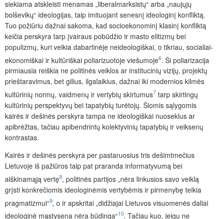
siekiama atskleisti menamas „liberalmarksistų“ arba „naujųjų
bolševikų“ ideologijas, taip imituojant senesnį ideologinį konfliktą.
Tuo požiūriu dažnai sakoma, kad socioekonominį klasinį konfliktą
keičia perskyra tarp įvairaus pobūdžio ir masto elitizmų bei
populizmų, kuri veikia dabartinėje neideologiškai, o tik­riau, socialiai-
6
ekonomiškai ir kultūriškai poliarizuotoje viešumoje
. Ši poliarizacija
pirmiausia reiškia ne politinės veiklos ar institucinių vizijų, projektų
prieštaravimus, bet gilius, ilgalaikius, dažnai iki modernios kilmės
7
kultūrinių normų, vaidmenų ir vertybių skirtumus
tarp skirtingų
kultūrinių perspektyvų bei tapatybių turėtojų. Šiomis sąlygomis
kairės ir dešinės perskyra tampa ne ideologiškai nuoseklus ar
apibrėžtas, tačiau apibendrintų kolektyvinių tapatybių ir veiksenų
kontrastas.
Kairės ir dešinės perskyra per pastaruosius tris dešimtmečius
Lietuvoje iš pažiūros taip pat praranda informatyvumą bei
8
aiškinamąją vertę
, politinės partijos „nėra linkusios savo veiklą
grįsti konkrečiomis ideologinėmis vertybėmis ir pirmenybę teikia
9
pragmatizmui“
, o ir apskritai „didžiajai Lietuvos visuomenės daliai
10
ideologinė mąstysena nėra būdinga“
. Tačiau kuo, jeigu ne