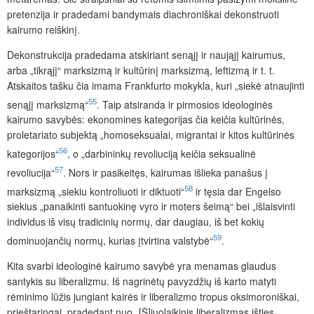
pretenzija ir pradedami bandymais diachroniškai dekonstruoti
kairumo reiškinį.
Dekonstrukcija pradedama atskiriant senąjį ir naująjį kairumus,
arba „tikrąjį“ marksizmą ir kultūrinį marksizmą, leftizmą ir t. t.
Atskaitos tašku čia imama Frankfurto mokykla, kuri „siekė atnaujinti
55
senąjį marksizmą“
. Taip atsiranda ir pirmosios ideologinės
kairumo savybės: ekonomines kategorijas čia keičia kultūrinės,
proletariato subjektą „homoseksualai, migrantai ir kitos kultūrinės
56
kategorijos“
, o „darbininkų revoliuciją keičia seksualinė
57
revoliucija“
. Nors ir pasikeitęs, kairumas išlieka panašus į
58
marksizmą „siekiu kontroliuoti ir diktuoti“
ir tęsia dar Engelso
siekius „panaikinti santuokinę vyro ir moters šeimą“ bei „išlaisvinti
individus iš visų tradicinių normų, dar daugiau, iš bet kokių
59
dominuojančių normų, kurias įtvirtina valstybė“
.
Kita svarbi ideologinė kairumo savybė yra menamas
glaudus
santykis su liberalizmu. Iš nagrinėtų pavyzdžių iš karto matyti
rėminimo lūžis jungiant kairės ir liberalizmo tropus oksimoroniškai,
prieštaringai, pradedant nuo „[Š]iuolaikinis liberalizmas išties