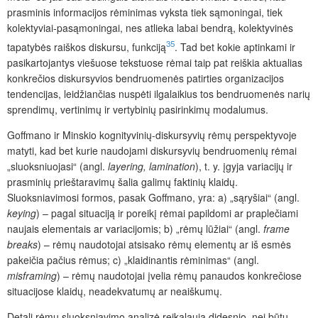
prasminis informacijos rėminimas vyksta tiek sąmoningai, tiek
kolektyviai-pasąmoningai, nes atlieka labai bendrą, kolektyvinės
35
tapatybės raiškos diskursu, funkciją
. Tad bet kokie aptinkami ir
pasikartojantys viešuose tekstuose rėmai taip pat reiškia aktualias
konkrečios diskursyvios bendruomenės patirties organizacijos
tendencijas, leidžiančias nuspėti ilgalaikius tos bendruomenės narių
sprendimų, vertinimų ir vertybinių pasirinkimų modalumus.
Goffmano ir Minskio kognityvinių-diskursyvių rėmų perspektyvoje
matyti, kad bet kurie naudojami diskursyvių bendruomenių rėmai
„sluoksniuojasi“ (angl.
layering, lamination
), t. y. įgyja variacijų ir
prasminių prieštaravimų šalia galimų faktinių klaidų.
Sluoksniavimosi formos, pasak Goffmano, yra: a) „sąryšiai“ (angl.
k
eying
) – pagal situaciją ir poreikį rėmai papildomi ar praplečiami
naujais elementais ar variacijomis; b) „rėmų lūžiai“ (angl.
frame
breaks
)
– rėmų naudotojai atsisako rėmų elementų ar iš esmės
pakeičia pačius rėmus; c) „klaidinantis rėminimas“ (angl.
misframing
) – rėmų naudotojai įvelia rėmų panaudos konkrečiose
situacijose klaidų, neadekvatumų ar neaiškumų.
Detali rėmų sluoksniavimo analizė reikalauja didesnio, nei būtų