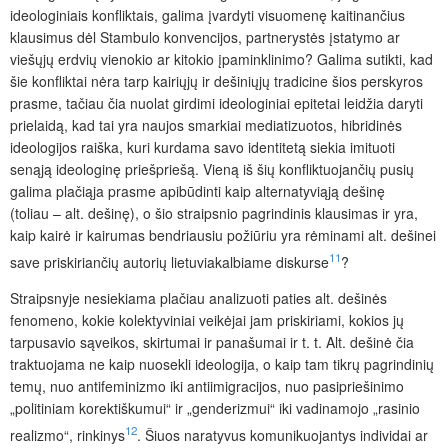
ideologiniais konfliktais, galima įvardyti visuomenę kaitinančius
klausimus dėl Stambulo konvencijos, partnerystės įstatymo ar
viešųjų erdvių vienokio ar kitokio įpaminklinimo? Galima sutikti, kad
šie konfliktai nėra tarp kairiųjų ir dešiniųjų tradicine šios perskyros
prasme, tačiau čia nuolat girdimi ideologiniai epitetai leidžia daryti
prielaidą, kad tai yra naujos smarkiai mediatizuotos, hibridinės
ideologijos raiška, kuri kurdama savo identitetą siekia imituoti
senąją ideologinę priešpriešą. Vieną iš šių konfliktuojančių pusių
galima plačiąja prasme apibūdinti kaip alternatyviąją dešinę
(toliau – alt. dešinę), o šio straipsnio pagrindinis klausimas ir yra,
kaip kairė ir kairumas bendriausiu požiūriu yra rėminami alt. dešinei
11
save priskiriančių autorių lietuviakalbiame diskurse
?
Straipsnyje nesiekiama plačiau analizuoti paties alt. dešinės
fenomeno, kokie kolektyviniai veikėjai jam priskiriami, kokios jų
tarpusavio sąveikos, skirtumai ir panašumai ir t. t. Alt. dešinė čia
traktuojama ne kaip nuosekli ideologija, o kaip tam tikrų pagrindinių
temų, nuo antifeminizmo iki antiimigracijos, nuo pasipriešinimo
„politiniam korektiškumui“ ir „genderizmui“ iki vadinamojo „rasinio
12
rea­lizmo“, rinkinys
. Šiuos naratyvus komunikuojantys individai ar