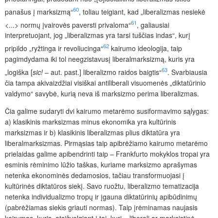
60
panašus į marksizmą“
, toliau teigiant, kad „liberalizmas nesiekė
61
<...> normų įvairovės paversti privaloma“
, galiausiai
interpretuojant, jog „liberalizmas yra tarsi tuščias indas“, kurį
62
pripildo „ryžtinga ir revoliucinga“
kairumo ideologija, taip
pagimdydama iki tol neegzistavusį liberalmarksizmą, kuris yra
63
„logiška [
sic!
– aut. past.] liberalizmo raidos baigtis“
. Svarbiausia
čia tampa akivaizdžiai visiškai antiliberali visuomenės „diktatūrinio
valdymo“ savybė, kurią neva iš marksizmo perima liberalizmas.
Čia galime sudaryti dvi kairumo metarėmo susiformavimo sąlygas:
a) klasikinis marksizmas minus ekonomika yra kultūrinis
marksizmas ir b) klasikinis liberalizmas plius diktatūra yra
liberalmarksizmas. Pirmąsias taip apibrėžiamo kairumo metarėmo
prielaidas galime apibendrinti taip – Frankfurto mokyklos tropai yra
esminis rėminimo lūžio taškas, kuriame marksizmo aprašymas
netenka ekonominės dedamosios, tačiau transformuojasi į
kultūrinės diktatūros siekį. Savo ruožtu, liberalizmo tematizacija
netenka individualizmo tropų ir įgauna diktatūrinių apibūdinimų
(pabrėžiamas siekis griauti normas). Taip įrėminamas naujasis
kairumas, kuris, atsižvelgiant į tai, kuri – liberali ar marksistinė –