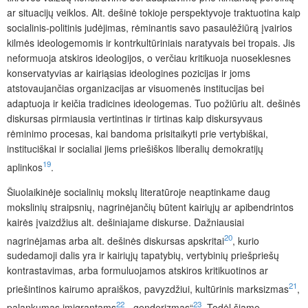
ar situacijų veiklos. Alt. dešinė tokioje perspektyvoje traktuotina kaip
socialinis-politinis judėjimas, rėminantis savo pasaulėžiūrą įvairios
kilmės ideologemomis ir kontrkultūriniais naratyvais bei tropais. Jis
neformuoja atskiros ideologijos, o verčiau kritikuoja nuoseklesnes
konservatyvias ar kairiąsias ideologines pozicijas ir joms
atstovaujančias organizacijas ar visuomenės institucijas bei
adaptuoja ir keičia tradicines ideologemas. Tuo požiūriu alt. dešinės
diskursas pirmiausia vertintinas ir tirtinas kaip diskursyvaus
rėminimo procesas, kai bandoma prisitaikyti prie vertybiškai,
instituciškai ir socialiai jiems priešiškos liberalių demokratijų
19
aplinkos
.
Šiuolaikinėje socialinių mokslų literatūroje neaptinkame daug
mokslinių straipsnių, nagrinėjančių būtent kairiųjų ar apibendrintos
kairės įvaizdžius alt. dešiniajame diskurse.
Dažniausiai
20
nagrinėjamas arba alt
. dešinės diskursas apskritai
, kurio
sudedamoji dalis yra ir kairiųjų tapatybių, vertybinių priešpriešų
kontrastavimas, arba formuluojamos atskiros kritikuotinos ar
21
priešintinos kairumo apraiškos, pavyzdžiui, kultūrinis marksizmas
,
22
23
palankumas imigrantams
, „genderizmas“
. Todėl šiame