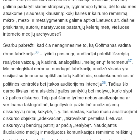
galima padaryti šiame straipsnyje, lyginamojo tyrimo, dėl to čia mes
atsakome į siauresnį kla
usimą: kokį kairės ir kairumo rėminimą
mikro-, mezo- ir metalygmenimis galime aptikti Lietuvos alt. dešinei
priskiriamų autorių naratyvuose pastarųjų kelerių metų viešuose
interneto medijų archyvuose?
Svarbu pabrėžti, kad čia nenagrinėsime to, ką Goffmanas vadina
36
rėmo fabrikacija
– tyčinių pastangų auditorijai pateikti iškreiptą
37
realybės vaizdą, ją klaidinti, analogiškai „melagienų“ fenomenui
.
Metodologiškai derama, nuodugni fabrikacijų analizė visada yra
susijusi su įmanoma aptikti autorių kultūrinės, socioekonominės ar
38
politinės kontrolės bei įtakos auditorijoms intencija
. Tačiau šio
darbo tikslas nėra atskleisti galios santykių bei motyvų, kurie slypi
už paties diskurso.
Taip pat šiame tyrime nebus analizuojama ar
vertinama faktografinė, kognityvinė-pažintinė analizuojamų
diskursyvių rėmų kokybė, t. y. tas mastas, kuriuo mūsų analizuojami
diskurso objektai „adekvačiai“, „tikroviškai“ perteikia Lietuvos
diskursyvių bendrijų patirtį ar pačią „realybę“. Naudojantis
šiuolaikinio medijų ir medijuotos komunikacijos rėminimo reiškinių
39