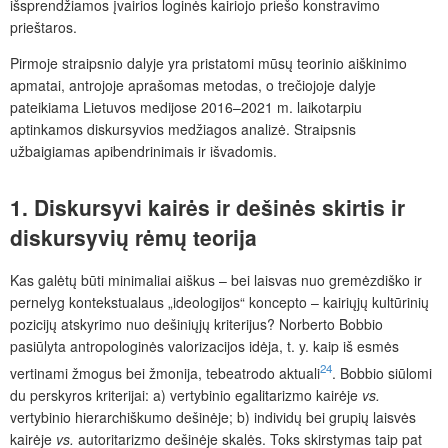
išsprendžiamos įvairios loginės kairiojo priešo konstravimo
prieštaros.
Pirmoje straipsnio dalyje yra pristatomi mūsų teorinio aiškinimo
apmatai, antrojoje aprašomas metodas, o trečiojoje dalyje
pateikiama Lietuvos medijose 2016–2021 m. laikotarpiu
aptinkamos diskursyvios medžiagos analizė. Straipsnis
užbaigiamas apibendrinimais ir išvadomis.
1. Diskursyvi kairės ir dešinės skirtis ir
diskursyvių rėmų teorija
Kas galėtų būti minimaliai aiškus – bei laisvas nuo gremėzdiško ir
pernelyg kontekstualaus „ideologijos“ koncepto – kairiųjų kultūrinių
pozicijų atskyrimo nuo dešiniųjų kriterijus? Norberto Bobbio
pasiūlyta antropologinės valorizacijos idėja, t. y. kaip iš esmės
24
vertinami žmogus bei žmonija, tebeatrodo aktuali
. Bobbio siūlomi
du perskyros kriterijai: a) vertybinio egalitarizmo kairėje
vs.
vertybinio hierarchiškumo dešinėje; b) individų bei grupių laisvės
kairėje
vs.
autoritarizmo dešinėje skalės. Toks skirstymas taip pat