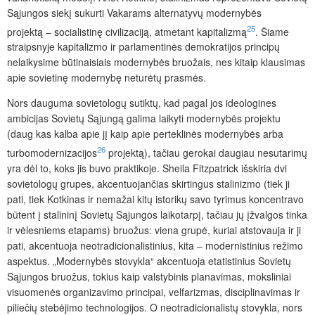
Sąjungos siekį sukurti Vakarams alternatyvų modernybės
25
projektą – socialistinę civilizaciją, atmetant kapitalizmą
. Šiame
straipsnyje kapitalizmo ir parlamentinės demokratijos principų
nelaikysime būtinaisiais modernybės bruožais, nes kitaip klausimas
apie sovietinę modernybę neturėtų prasmės.
Nors dauguma sovietologų sutiktų, kad pagal jos ideologines
ambicijas Sovietų Sąjungą galima laikyti modernybės projektu
(daug kas kalba apie jį kaip apie perteklinės modernybės arba
26
turbomodernizacijos
projektą), tačiau gerokai daugiau nesutarimų
yra dėl to, koks jis buvo praktikoje. Sheila Fitzpatrick išskiria dvi
sovietologų grupes, akcentuojančias skirtingus stalinizmo (tiek ji
pati, tiek Kotkinas ir nemažai kitų istorikų savo tyrimus koncentravo
būtent į stalininį Sovietų Sąjungos laikotarpį, tačiau jų įžvalgos tinka
ir vėlesniems etapams) bruožus: viena grupė, kuriai atstovauja ir ji
pati, akcentuoja neotradicio­nalistinius, kita – modernistinius režimo
aspektus. „Modernybės stovykla“
akcentuoja etatistinius Sovietų
Sąjungos bruožus, tokius kaip valstybinis planavimas, moksliniai
visuomenės organizavimo principai, velfarizmas, disciplinavimas ir
piliečių stebėjimo technologijos. O neotradicionalistų stovykla, nors