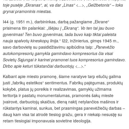
toje pusėje „Ekranas“, ai, va dar „Linas“ <...>, „Gelžbetonis“ – toks
grynai pramoninis miestas.
I44 (g. 1951 m.), darbininkas, darbą pažangiame „Ekrane“
prisimena itin palankiai: „
Išėjau į „Ekraną“. Vo ten tai jau buvo
gyvenimas! Ten buvo gyvenimas, tada buvo kaip tiktai paleista
nauja spalvotų kineskopų linija.
“ I22, inžinierius, gimęs 1945 m.,
savo darbovietę su pasididžiavimu apibūdina taip: „
Panevėžio
autokompresorių gamykla gamindavo kompresorius čia visai
Sovietų Sąjungai ir karinei pramonei tuos kompresorius gamindavo.
Dirbo apie keturi tūkstančiai darbuotojų
<...>.
“
Kalbant apie miesto pramonę, šiame naratyve tarp eilučių galima
justi „fabrikų estetikos“ sentimentus. Fabrikų pajėgumas, produktų
kokybė, platus jų poreikis ir realizavimas, gamyklų užimama
teritorija ir pastatų monumentalumas, pramonės šakų mieste
įvairovė, darbuotojų skaičius, dieną naktį netylančios mašinos ir
rūkstantys kaminai, sunkus, bet prasmingas panevėžiečių darbas –
daug kam visa tai atrodė tiesiog gražu, gera ir niekaip nesusiję su
retam tiesiogiai imponavusia sovietine ideologija.