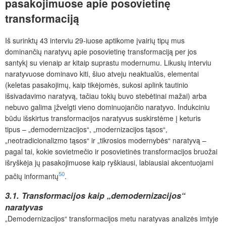
pasakojimuose apie posovietinę
transformaciją
Iš surinktų 43 interviu 29-iuose aptikome įvairių tipų mus
dominančių naratyvų apie posovietinę transformaciją per jos
santykį su vienaip ar kitaip suprastu modernumu. Likusių interviu
naratyvuose dominavo kiti, šiuo atveju neaktualūs, elementai
(keletas pasakojimų, kaip tikėjomės, sukosi aplink tautinio
išsivadavimo naratyvą, tačiau tokių buvo stebėtinai mažai) arba
nebuvo galima įžvelgti vieno dominuojančio naratyvo. Indukciniu
būdu išskirtus transformacijos naratyvus suskirstėme į keturis
tipus
– „demodernizacijos“, „modernizacijos tąsos“,
„neotradicionalizmo tąsos“ ir „tikrosios modernybės“ naratyvą –
pagal tai, kokie sovietmečio ir posovietinės transformacijos bruožai
išryškėja jų pasakojimuose kaip ryškiausi, labiausiai akcentuojami
50
pačių informantų
.
3.1. Transformacijos kaip „demodernizacijos“
naratyvas
„Demodernizacijos“ transformacijos metu naratyvas analizės imtyje