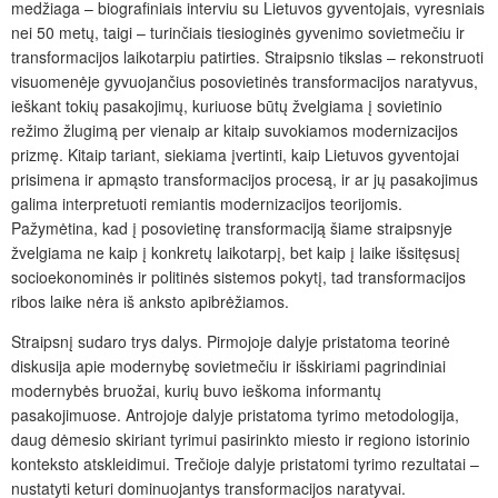
medžiaga – biografiniais interviu su Lietuvos gyventojais, vyresniais
nei 50 metų, taigi – turinčiais tiesioginės gyvenimo sovietmečiu ir
transformacijos laikotarpiu patirties. Straipsnio tikslas – rekonstruoti
visuomenėje gyvuojančius posovietinės transformacijos naratyvus,
ieškant tokių pasakojimų, kuriuose būtų žvelgiama į sovietinio
režimo žlugimą per vienaip ar kitaip suvokiamos modernizacijos
prizmę. Kitaip tariant, siekiama įvertinti, kaip Lietuvos gyventojai
prisimena ir apmąsto transformacijos procesą, ir ar jų pasakojimus
galima interpretuoti remiantis modernizacijos teorijomis.
Pažymėtina, kad į posovietinę transformaciją šiame straipsnyje
žvelgiama ne kaip į konkretų laikotarpį, bet kaip į laike išsitęsusį
socioekonominės ir politinės sistemos pokytį, tad transformacijos
ribos laike nėra iš anksto apibrėžiamos.
Straipsnį sudaro trys dalys. Pirmojoje dalyje pristatoma teorinė
diskusija apie modernybę sovietmečiu ir išskiriami pagrindiniai
modernybės bruožai, kurių buvo ieškoma informantų
pasakojimuose. Antrojoje dalyje pristatoma tyrimo metodologija,
daug dėmesio skiriant tyrimui pasirinkto miesto ir regiono istorinio
konteksto atskleidimui. Trečioje dalyje pristatomi tyrimo rezultatai –
nustatyti keturi dominuojantys transformacijos naratyvai.