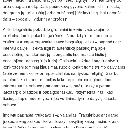
arba daugiau metų. Dalis pašnekovų gyvena kaime, kiti – mieste,
dauguma jų turi aukštąjį arba aukštesnįjį išsilavinimą, bet nemaža
dalis – specialųjį vidurinį ar profesinį.
Atlikti biografinio pobūdžio giluminiai interviu, vadovaujantis
preliminariomis pokalbio gairėmis. Iš pradžių informanto buvo
prašoma trumpai papasakoti savo biografiją, toliau – pagrindinėje
interviu dalyje – siekta išgirsti autentišką pasakojimą apie
posovietinę transformaciją, stengiantis kuo mažiau kištis į
pasakojimo procesą ir jo turinį. Galiausiai, užduoti pagilinantys ir
konkretesni teminiai klausimai, rūpėję konkretiems tyrimo dalyviams
(apie žemės ūkio reformą, socialinius santykius, religiją). Svarbu
paminėti, kad transformacijos laikotarpio chronologinės ribos
informantams nebuvo primetamos – jų pačių prašyta įvertinti
laikotarpio pradžios ir pabaigos taškus. Pažymėtina ir tai, kad
tiesiogiai apie modernybę ir jos vertinimą tyrimo dalyvių klausta
nebuvo.
Interviu paprastai trukdavo 1–2 valandas. Transkribuojant garso
įrašus, stengtasi kuo tiksliau išrašyti sakytinę kalbą, tačiau krašto
tarmei būdingi ypatumai ne visada buvo išsaugomi tiek dėl