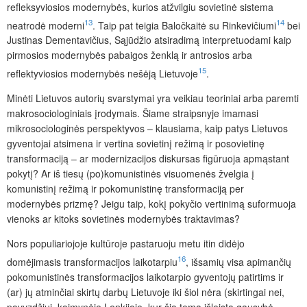
refleksyviosios modernybės, kurios atžvilgiu sovietinė sistema
13
14
neatrodė moderni
. Taip pat teigia Baločkaitė su Rinkevičiumi
bei
Justinas Dementavičius, Sąjūdžio atsiradimą interpretuodami kaip
pirmosios modernybės pabaigos ženklą ir antrosios arba
15
reflektyviosios modernybės nešėją Lietuvoje
.
Minėti Lietuvos autorių svarstymai yra veikiau teoriniai arba paremti
makrosociologiniais įrodymais. Šiame straipsnyje imamasi
mikrosociologinės perspektyvos – klausiama, kaip patys Lietuvos
gyventojai atsimena ir vertina sovietinį režimą ir posovietinę
transformaciją – ar modernizacijos diskursas figūruoja apmąstant
pokytį? Ar iš tiesų (po)komunistinės visuomenės žvelgia į
komunistinį režimą ir pokomunistinę transformaciją per
modernybės prizmę? Jeigu taip, kokį pokyčio vertinimą suformuoja
vienoks ar kitoks sovietinės modernybės traktavimas?
Nors populiariojoje kultūroje pastaruoju metu itin didėjo
16
domėjimasis transformacijos laikotarpiu
, išsamių visa apimančių
pokomunistinės transformacijos laikotarpio gyventojų patirtims ir
(ar)
jų atminčiai skirtų darbų Lietuvoje iki šiol nėra (skirtingai nei,
pavyzdžiui, kaimynėje Lenkijoje, kur šia tema išleista gausybė