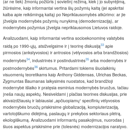
(ar ne tiek) žmonių požiūris į sovietinį režimą, kiek į jo subyrėjimą,
žiūrėsime, kaip informantai vertina šių požymių kaitą (jei apskritai
kalba apie reikšmingą kaitą) po Nepriklausomybės atkūrimo: ar jie
įžvelgia modernybės požymių nunykimą (demodernizaciją)
, ar
modernybės požymius įžvelgia nepriklausomos Lietuvos raidoje.
Analizuodami, kaip informantai vertina socioekonominę valstybės
33
raidą po 1990-ųjų, atsižvelgsime ir į teorinę diskusiją
apie
pirmosios (ankstyvosios) ir antrosios (vėlyvosios arba brandžiosios)
34
35
modernybės
, industrinės ir postindustrinės
arba modernybės ir
36
postmodernybės
skirtumus. Pritardami tokiems šiuolaikinių
visuomenių teoretikams kaip Anthony Giddensas, Ulrichas Beckas,
Zygmuntas Baumanas laikysimės nuostatos, kad brandžioji
modernybė išlaiko ir pratęsia esminius modernybės bruožus, tačiau
įneša naujų aspektų. Nesiveldami į plačias teorines diskusijas, prie
akivaizdžiausių ir labiausiai „apčiuopiamų“ specifinių vėlyvosios
modernybės bruožų priskirsime globalizaciją, kompiuterizaciją,
vartotojiškumo didėjimą, paslaugų ir prekybos sektoriaus plėtrą,
ekologiškumą. Analizuodami informantų pasakojimus, nuorodas į
šiuos aspektus priskirsime prie (tolesnės) modern
izacijos naratyvo.