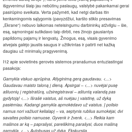
išgyvenimui šiaip jau nebūtinų paslaugų, valstybė pakankamai gerai
pasirūpino sveikata. Verta pažymėti, kad netgi darbas itin
kenksmingomis sąlygomis (pavyzdžiui, karšto stiklo presavimas
„Ekrane“) nebuvo laikomas neteisingumu darbininkų atžvilgiu – šie,
esą, sąmoningai sutikdavo taip dirbti, nes žinojo gausiantys
papildomų pajamų ir lengvatų. Žmogus, esą, visais gyvenimo
atvejais galėjo jaustis saugus ir užtikrintas ir patirti net kažką
daugiau už minimalų pragyvenimą.
I12 apie sovietinės gerovės sistemos pranašumus entuziastingai
pasakoja:
Gamykla viskuo aprūpina. Atlyginimą gerą gaudavau. <...>
Gaudavau maisto taloną į dieną. Apsirgai – <...> nuvėjai pusę
aštuonių į regist­ratūrą, užsiregistravai – aštuntą valandą pas
gydytoją! <...> Išrašė vaistus, aš nuėjau į vaistinę, už dyką
pasiėmiau. Kadangi gamykla apmokėdavo už vaistus. Į poilsio
namus nori važiuot kelialapį – va, septynis rublius sumokėjai, dvi
savaites poilsio namuose. Gyvenk ir žvenk. <...> Reikia kam
mašinos ar ką – paprašysi, pareiškimą parašysi, duos mašiną
gamykla. <...> Autobusas už dyką. Ekskursija.