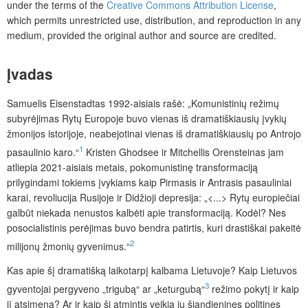
under the terms of the
Creative Commons Attribution License
,
which permits unrestricted use, distribution, and reproduction in any
medium, provided the original author and source are credited.
Įvadas
Samuelis Eisenstadtas 1992-aisiais rašė: „Komunistinių režimų
subyrėjimas Rytų Europoje buvo vienas iš dramatiškiausių įvykių
žmonijos istorijoje, neabejotinai vienas iš dramatiškiausių po Antrojo
1
pasaulinio karo.“
Kristen Ghodsee ir Mitchellis Orensteinas jam
atliepia 2021-aisiais metais, pokomunistinę transformaciją
prilygindami tokiems įvykiams kaip
Pirmasis ir Antrasis pasauliniai
karai, revoliucija Rusijoje ir Didžioji depresija: „<...> Rytų europiečiai
galbūt niekada nenustos kalbėti apie transformaciją. Kodėl? Nes
posocialistinis perėjimas buvo bendra patirtis, kuri drastiškai pakeitė
2
milijonų žmonių gyvenimus.“
Kas apie šį dramatišką laikotarpį kalbama Lietuvoje? Kaip Lietuvos
3
gyventojai pergyveno „trigubą“ ar „keturgubą“
režimo pokytį ir kaip
jį atsimena? Ar ir kaip ši atmintis veikia jų šiandienines politines