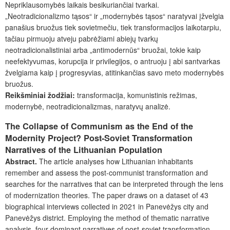
Nepriklausomybės laikais besikuriančiai tvarkai.
„Neotradicionalizmo tąsos“ ir „modernybės tąsos“ naratyvai įžvelgia
panašius bruožus tiek sovietmečiu, tiek transformacijos laikotarpiu,
tačiau pirmuoju atveju pabrėžiami abiejų tvarkų
neotradicionalistiniai arba „antimodernūs“ bruožai, tokie kaip
neefektyvumas, korupcija ir privilegijos, o antruoju į abi santvarkas
žvelgiama kaip į progresyvias, atitinkančias savo meto modernybės
bruožus.
Reikšminiai žodžiai:
transformacija, komunistinis režimas,
modernybė, neotradiciona­lizmas, naratyvų analizė.
The Collapse of Communism as the End of the
Modernity Project? Post-Soviet Transformation
Narratives of the Lithuanian Population
Abstract.
The article analyses how Lithuanian inhabitants
remember and assess the post-communist transformation and
searches for the narratives that can be interpreted through the lens
of modernization theories. The paper draws on a dataset of 43
biographical interviews collected in 2021 in Panevėžys city and
Panevėžys district. Employing the method of thematic narrative
analysis, four dominant narratives of post-soviet transformation