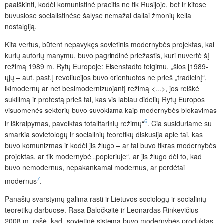
paaiškinti, kodėl komunistinė praeitis ne tik Rusijoje, bet ir kitose
buvusiose socialistinėse šalyse nemažai daliai žmonių kelia
nostalgiją.
Kita vertus, būtent nepavykęs sovietinis modernybės projektas, kai
kurių autorių manymu, buvo pagrindinė priežastis, kuri nuvertė šį
režimą 1989 m. Rytų Europoje: Eisenstadto teigimu, „šios [1989-
ųjų – aut. past.] revoliucijos buvo orientuotos ne prieš „tradicinį“,
ikimodernų ar net besimodernizuojantį režimą <...>, jos reiškė
sukilimą ir protestą prieš tai, kas vis labiau didelių Rytų Europos
visuomenės sektorių buvo suvokiama
kaip modernybės blokavimas
6
ir iškraipymas, paveiktas totalitarinių režimų“
. Čia susiduriame su
smarkia sovietologų ir socialinių teoretikų diskusija apie tai, kas
buvo komunizmas ir kodėl jis žlugo – ar tai buvo tikras modernybės
projektas, ar tik modernybė „popieriuje“, ar jis žlugo dėl to, kad
buvo nemodernus, nepakankamai modernus, ar perdėtai
7
modernus
.
Panašių svarstymų galima rasti ir Lietuvos sociologų ir socialinių
teoretikų darbuose. Rasa Baločkaitė ir Leonardas Rinkevičius
2008 m. rašė, kad „sovietinė sistema buvo modernybės produktas,