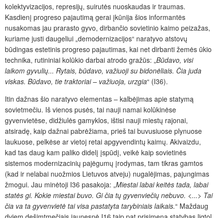
kolektyvizacijos, represijų, suirutės nuoskaudas ir traumas.
Kasdienį progreso pajautimą gerai įkūnija šios informantės
nusakomas jau prarasto gyvo, dirbančio sovietinio kaimo peizažas,
kuriame justi daugeliui „demodernizacijos“ naratyvo atstovų
būdingas estetinis progreso pajautimas, kai net dirbanti žemės ūkio
technika, rutininiai kolūkio darbai atrodo gražūs: „
Būdavo, visi
laikom gyvulių... Rytais, būdavo, važiuoji su bidonėliais. Čia juda
viskas. Būdavo, tie traktoriai – važiuoja, urzgia
“ (I36).
Itin dažnas šio naratyvo elementas – kalbėjimas apie statymą
sovietmečiu. Iš vienos pusės, tai nauji namai kolūkinėse
gyvenvietėse, didžiulės gamyklos, ištisi nauji miestų rajonai,
atsiradę, kaip dažnai pabrėžiama, prieš tai buvusiuose plynuose
laukuose, pelkėse ar vietoj retai apgyvendintų kaimų. Akivaizdu,
kad tas daug kam paliko didelį įspūdį, veikė kaip sovietinės
sistemos modernizacinių pajėgumų įrodymas, tam tikras gamtos
(kad ir nelabai nuožmios Lietuvos atveju) nugalėjimas, pajungimas
žmogui. Jau minėtoji I36 pasakoja: „
Miestai labai keitės tada, labai
statės gi. Kokie miestai buvo. Gi čia tų gyvenviečių nebuvo. <...> Tai
čia va ta gyvenvietė tai visa pastatyta tarybiniais laikais.
“
Maždaug
dviem dešimtmečiais jaunesnė I16 taip pat prisimena statybas ligtol