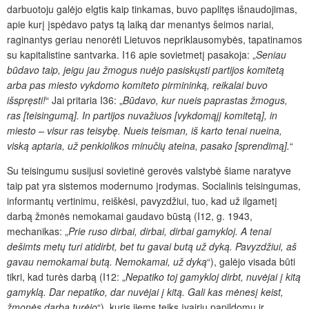
darbuotoju galėjo elgtis kaip tinkamas, buvo paplitęs išnaudojimas,
apie kurį įspėdavo patys tą laiką dar menantys šeimos nariai,
raginantys geriau nenorėti Lietuvos nepriklausomybės, tapatinamos
su kapitalistine santvarka. I16 apie sovietmetį pasakoja: „
Seniau
būdavo taip, jeigu jau žmogus nuėjo pasiskųsti partijos komitetą
arba pas miesto vykdomo komiteto pirmininką, reikalai buvo
išspręsti!
“ Jai pritaria I36: „
Būdavo, kur nueis paprastas žmogus,
ras [teisingumą]. In partijos nuvažiuos [vykdomąjį komitetą], in
miesto – visur ras teisybę. Nueis teisman, iš karto tenai nueina,
viską aptaria, už penkiolikos minučių ateina, pasako [sprendimą].
“
Su teisingumu susijusi sovietinė gerovės valstybė šiame naratyve
taip pat yra sistemos modernumo įrodymas. Socialinis teisingumas,
informantų vertinimu, reiškėsi, pavyzdžiui, tuo, kad už ilgametį
darbą žmonės nemokamai gaudavo būstą (I12, g. 1943,
mechanikas: „
Prie ruso dirbai, dirbai, dirbai gamykloj. A tenai
dešimts metų turi atidirbt, bet tu gavai butą už dyką. Pavyzdžiui, aš
gavau nemokamai butą. Nemokamai, už dyką
“), galėjo visada būti
tikri, kad turės darbą (I12: „
Nepatiko toj gamykloj dirbt, nuvėjai į kitą
gamyklą. Dar nepatik
o, dar nuvėjai į kitą. Gali kas mėnesį keist,
žmonės darbą turėjo
“), kuris jiems teiks įvairių papildomų ir