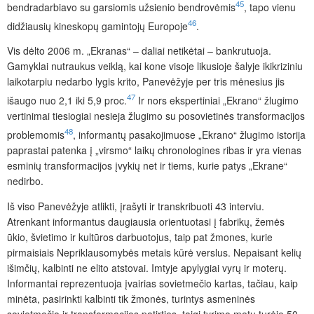
45
bendradarbiavo su garsiomis užsienio bendrovėmis
, tapo vienu
46
didžiausių kineskopų gamintojų Europoje
.
Vis dėlto 2006 m. „Ekranas“ – daliai netikėtai – bankrutuoja.
Gamyklai nutraukus veiklą, kai kone visoje likusioje šalyje ikikriziniu
laikotarpiu nedarbo lygis krito, Panevėžyje per tris mėnesius jis
47
išaugo nuo 2,1 iki 5,9 proc.
Ir nors ekspertiniai „Ekrano“
žlugimo
vertinimai tiesiogiai nesieja žlugimo su posovietinės transformacijos
48
problemomis
, informantų pasakojimuose „Ekrano“ žlugimo istorija
paprastai patenka į „virsmo“ laikų chronologines ribas ir yra vienas
esminių transformacijos įvykių net ir tiems, kurie patys „Ekrane“
nedirbo.
Iš viso Panevėžyje atlikti, įrašyti ir transkribuoti 43 interviu.
Atrenkant informantus daugiausia orientuotasi į fabrikų, žemės
ūkio, švietimo ir kultūros darbuotojus, taip pat žmones, kurie
pirmaisiais Nepriklausomybės metais kūrė verslus. Nepaisant kelių
išimčių, kalbinti ne elito atstovai. Imtyje apylygiai vyrų ir moterų.
Informantai reprezentuoja įvairias sovietmečio kartas,
tačiau, kaip
minėta, pasirinkti kalbinti tik žmonės, turintys asmeninės
sovietmečio ir transformacijos patirties, taigi tyrimo metu turėję 50