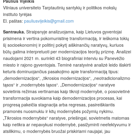
Paulius Vijeikis
Vilniaus universiteto Tarptautinių santykių ir politikos mokslų
instituto tyrėjas
El. paštas:
pauliusvijeikis@gmail.com
Santrauka.
Straipsnyje analizuojama, kaip Lietuvos gyventojai
prisimena ir vertina pokomunistinę transformaciją, ir ieškoma tokių
šį socioekonominį ir politinį pokytį aiškinančių naratyvų, kuriuos
būtų galima interpretuoti per modernizacijos teorijų prizmę. Analizei
naudojami 2021 m. surinkti 43 biografiniai interviu su Panevėžio
miesto ir rajono gyventojais. Teminė naratyvinė analizė leido išskirti
keturis dominuojančius pasakojimo apie transformaciją tipus:
„demodernizacijos“, „tikrosios modernizacijos“, „neotradicionalizmo
tąsos“ ir „modernybės tąsos“. „Demodernizacijos“ naratyve
sovietinis režimas vertinamas kaip tikroji modernybė, o posovietinė
transformacija suvokiama kaip demodernizacijos procesas, kai
progresą pakeičia stagnacija arba regresas, pasireiškiantis
pramonės nuosmukiu ir kitų modernybės požymių nykimu.
„
Tikrosios modernybės“ naratyve, priešingai, sovietmetis matomas
kaip netikra ar nepavykusi modernybė, pasižyminti neefektyvumu ir
atsilikimu, o modernybės bruožai priskiriami naujajai, jau