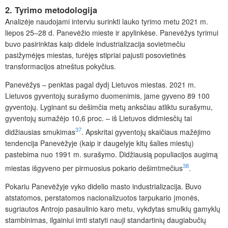
2. Tyrimo metodologija
Analizėje naudojami interviu surinkti lauko tyrimo metu 2021 m.
liepos 25–28 d. Panevėžio mieste ir apylinkėse. Panevėžys tyrimui
buvo pasirinktas kaip didele industrializacija sovietmečiu
pasižymėjęs miestas, turėj
ęs stipriai pajusti posovietinės
transformacijos atneštus pokyčius.
Panevėžys – penktas pagal dydį Lietuvos miestas. 2021 m.
Lietuvos gyventojų surašymo duomenimis, jame gyveno 89 100
gyventojų. Lyginant su dešimčia metų anksčiau atliktu surašymu,
gyventojų sumažėjo 10,6 proc. – iš Lietuvos didmiesčių tai
37
didžiausias smukimas
. Apskritai gyventojų skaičiaus mažėjimo
tendencija Panevėžyje (kaip ir daugelyje kitų šalies miestų)
pastebima nuo 1991 m. surašymo. Didžiausią populiacijos augimą
38
miestas išgyveno per pirmuosius pokario dešimtmečius
.
Pokariu Panevėžyje vyko didelio masto industrializacija. Buvo
atstatomos, perstatomos nacionalizuotos tarpukario įmonės,
sugriautos Antrojo pasaulinio karo metu, vykdytas smulkių gamyklų
stambinimas, ilgainiui imti statyti nauji standartinių daugiabučių