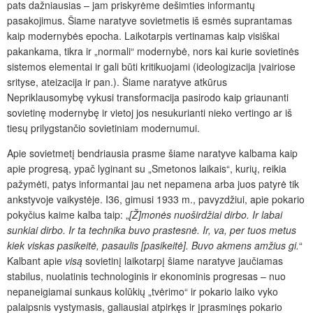
pats dažniausias – jam priskyrėme dešimties informantų
pasakojimus. Šiame naratyve sovietmetis iš esmės suprantamas
kaip modernybės epocha. Laikotarpis vertinamas kaip visiškai
pakankama, tikra ir „normali“ modernybė, nors kai kurie sovietinės
sistemos elementai ir gali būti kritikuojami (ideologizacija įvairiose
srityse, ateizacija ir pan.). Šiame naratyve atkūrus
Nepriklausomybę vykusi transformacija pasirodo kaip griaunanti
sovietinę modernybę ir vietoj jos nesukurianti nieko vertingo ar iš
tiesų prilygstančio sovietiniam modernumui.
Apie sovietmetį bendriausia prasme šiame naratyve kalbama kaip
apie progresą, ypač lyginant su „Smetonos laikais“, kurių, reikia
pažymėti, patys informantai jau net nepamena arba juos patyrė tik
ankstyvoje vaikystėje. I36, gimusi 1933 m., pavyzdžiui, apie pokario
pokyčius kaime kalba taip: „
[Ž]monės nuoširdžiai dirbo. Ir labai
sunkiai dirbo. Ir ta technika buvo prastesnė. Ir, va, per tuos metus
kiek viskas pasikeitė, pasaulis [pasikeitė]. Buvo akmens amžius gi.
“
Kalbant apie
visą
sovietinį laikotarpį šiame naratyve jaučiamas
stabilus, nuolatinis technologinis ir ekonominis progresas – nuo
nepaneigiamai sunkaus kolūkių „tvėrimo“ ir pokario laiko vyko
palaipsnis vystymasis, galiausiai atpirkęs ir įprasminęs pokario