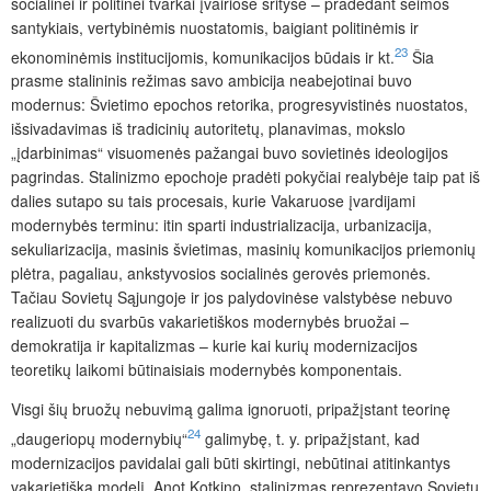
socialinei ir politinei tvarkai įvairiose srityse – pradedant šeimos
santykiais, vertybinėmis nuostatomis, baigiant politinėmis ir
23
ekonominėmis institucijomis, komunikacijos būdais ir kt.
Šia
prasme s
talininis režimas savo ambicija neabejotinai buvo
modernus: Švietimo epochos retorika, progresyvistinės nuostatos,
išsivadavimas iš tradicinių autoritetų, planavimas, mokslo
„įdarbinimas“ visuomenės pažangai buvo sovietinės ideologijos
pagrindas. Stalinizmo epochoje pradėti pokyčiai realybėje taip pat iš
dalies sutapo su tais procesais, kurie Vakaruose įvardijami
modernybės terminu: itin sparti industrializacija, urbanizacija,
sekuliarizacija, masinis švietimas, masinių komunikacijos priemonių
plėtra, pagaliau, ankstyvosios socialinės gerovės priemonės.
Tačiau Sovietų Sąjungoje ir jos palydovinėse valstybėse nebuvo
rea
lizuoti du svarbūs vakarietiškos modernybės bruožai –
demokratija ir kapitalizmas – kurie kai kurių modernizacijos
teoretikų laikomi būtinaisiais modernybės komponentais.
Visgi šių bruožų nebuvimą galima ignoruoti, pripažįstant teorinę
24
„daugeriopų modernybių“
galimybę, t. y. pripažįstant, kad
modernizacijos pavidalai gali būti skirtingi, nebūtinai atitinkantys
vakarietišką modelį. Anot Kotkino, stalinizmas reprezentavo Sovietų