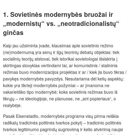
1. Sovietinės modernybės bruožai ir
„modernistų“
vs.
„neotradicionalistų“
ginčas
Kaip jau užsiminta įvade, klausimas apie sovietinio režimo
(ne)modernumą yra senų ir ilgų teorinių debatų objektas: tiek
socialinių teorijų atstovai, tiek istorikai sovietologai išsiskiria į
skirtingas stovyklas vertindami tai, ar komunistinis / stalininis
režimas buvo modernizacijos projektas ir ar / kiek jis buvo tikras /
pavykęs modernybės pavyzdys. Nesutariama dėl kelių aspektų:
kokie yra tikrieji modernybės požymiai – ar įmanoma ne
vakarietiško tipo modernybė; koks sovietinis režimas buvo iš
tikrųjų – ne ideologijoje, ne planuose, ne „ant popieriaus“, o
realybėje.
Pasak Eisenstadto, modernybės programa visų pirma reiškia
radikalų tradicinės politinės tvarkos pokytį – tradicinio politinės
tvarkos legitimumo pagrindų sugriovimą ir kelio atvėrimą naujai