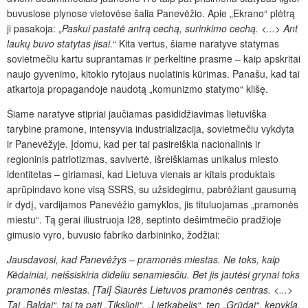
buvusiose plynose vietovėse šalia Panevėžio. Apie „Ekrano“ plėtrą
ji pasakoja: „
Paskui pastatė antrą cechą, surinkimo cechą. <...> Ant
laukų buvo statytas jisai.
“ Kita vertus, šiame naratyve statymas
sovietmečiu kartu suprantamas ir perkeltine prasme – kaip apskritai
naujo gyvenimo, kitokio rytojaus nuolatinis kūrimas. Panašu, kad tai
atkartoja propagandoje naudotą „komunizmo statymo“ klišę.
Šiame naratyve stipriai jaučiamas pasididžiavimas lietuviška
tarybine pramone, intensyvia industrializacija, sovietmečiu vykdyta
ir Panevėžyje. Įdomu, kad per tai pasireiškia nacionalinis ir
regioninis patriotizmas, savivertė, išreiškiamas unikalus miesto
identitetas – giriamasi, kad Lietuva vienais ar kitais produktais
aprūpindavo kone visą SSRS, su užsidegimu, pabrėžiant gausumą
ir dydį, vardijamos Panevėžio gamyklos, jis tituluojamas „pramonės
miestu“. Tą gerai iliustruoja I28, septinto dešimtmečio
pradžioje
gimusio vyro, buvusio fabriko darbininko, žodžiai:
Jausdavosi, kad Panevėžys – pramonės miestas. Ne toks, kaip
Kėdainiai, neišsiskiria dideliu senamiesčiu. Bet jis jautėsi grynai toks
pramonės miestas. [Tai] Šiaurės Lietuvos pramonės centras. <...>
Tai „Baldai“, tai ta pati „Tikslioji“, „Lietkabelis“, ten „Grūdai“, kepykla,