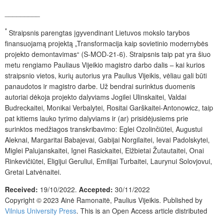
_________
*
Straipsnis parengtas įgyvendinant Lietuvos mokslo tarybos
finansuojamą projektą „Transformacija kaip sovietinio modernybės
projekto demontavimas“ (S-MOD-21-6). Straipsnis taip pat yra šiuo
metu rengiamo Pauliaus Vijeikio magistro darbo dalis – kai kurios
straipsnio vietos, kurių autorius yra Paulius Vijeikis, vėliau gali būti
panaudotos ir magistro darbe. Už bendrai surinktus duomenis
autoriai dėkoja projekto dalyviams Jogilei Ulinskaitei, Valdai
Budreckaitei, Monikai Verbalytei, Rositai Garškaitei-Antonowicz, taip
pat kitiems lauko tyrimo dalyviams ir (ar) prisidėjusiems prie
surinktos medžiagos transkribavimo: Eglei Ozolinčiūtei, Augustui
Aleknai, Margaritai Babajevai, Gabijai Norgilaitei, Ievai Padolskytei,
Miglei Palujanskaitei, Ignei Rasickaitei, Elžbietai Žutautaitei, Onai
Rinkevičiūtei, Eligijui Geruliui, Emilijai Turbaitei, Laurynui Solovjovui,
Gretai Latvėnaitei.
Received:
19/10/2022.
Accepted:
30/11/2022
Copyright © 2023 Ainė Ramonaitė, Paulius Vijeikis. Published by
Vilnius University Press
.
This is an Open Access article distributed