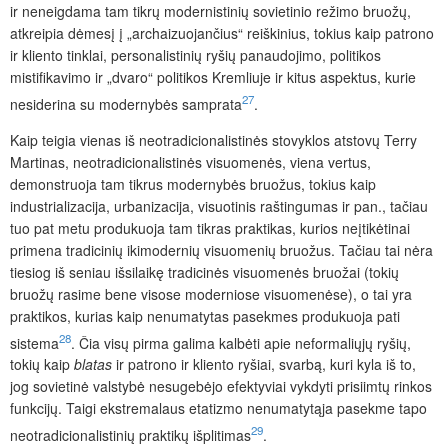
ir neneigdama tam tikrų modernistinių sovietinio režimo bruožų,
atkreipia dėmesį į „archaizuojančius“ reiškinius, tokius kaip patrono
ir kliento tinklai, personalistinių ryšių panaudojimo, politikos
mistifikavimo ir „dvaro“ politikos Kremliuje ir kitus aspektus, kurie
27
nesiderina su moder
nybės samprata
.
Kaip teigia vienas iš neotradicionalistinės stovyklos atstovų Terry
Martinas, neotradicionalistinės visuomenės, viena vertus,
demonstruoja tam tikrus modernybės bruožus, tokius kaip
industrializacija, urbanizacija, visuotinis raštingumas ir pan., tačiau
tuo pat metu produkuoja tam tikras praktikas, kurios neįtikėtinai
primena tradicinių ikimodernių visuomenių bruožus. Tačiau tai nėra
tiesiog iš seniau išsilaikę tradicinės visuomenės bruožai (tokių
bruožų rasime bene visose moderniose visuomenėse), o tai yra
praktikos, kurias kaip nenumatytas pasekmes produkuoja pati
28
sistema
. Čia visų pirma galima kalbėti apie neformaliųjų ryšių,
tokių kaip
blatas
ir patrono ir kliento ryšiai, svarbą, kuri kyla iš to,
jog sovietinė valstybė nesugebėjo efektyviai vykdyti prisiimtų rinkos
funkcijų. Taigi ekstremalaus etatizmo nenumatytąja pasekme tapo
29
neotradicionalistinių praktikų išplitimas
.