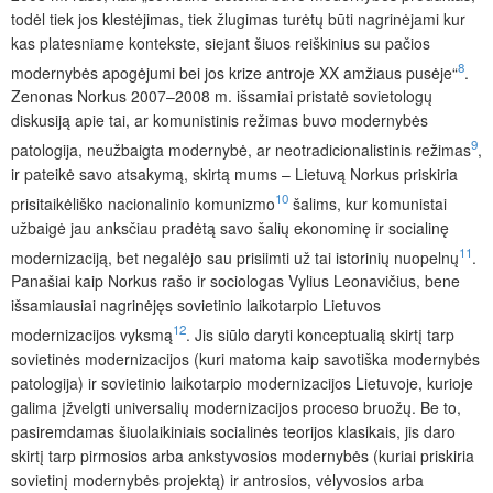
todėl tiek jos klestėjimas, tiek žlugimas turėtų būti nagrinėjami kur
kas platesniame kontekste, siejant šiuos reiškinius su pačios
8
modernybės apogėjumi bei jos krize antroje XX amžiaus pusėje“
.
Zenonas Norkus 2007–2008 m. išsamiai pristatė sovietologų
diskusiją apie tai, ar ko
munistinis režimas buvo modernybės
9
patologija, ne
užbaigta modernybė, ar n
eotradicionalistinis režimas
,
ir pateikė savo atsakymą, skirtą mums – Lietuvą Norkus priskiria
10
prisitaikėliško nacio­nalinio komunizmo
šalims, kur komunistai
užbaigė jau anksčiau pradėtą savo šalių ekonominę ir socialinę
11
modernizaciją, bet negalėjo sau prisiimti už tai istorinių nuopelnų
.
Panašiai kaip Norkus rašo ir sociologas Vylius Leonavičius, bene
išsamiausiai nagrinėjęs sovietinio laikotarpio Lietuvos
12
modernizacijos vyksmą
. Jis siūlo daryti konceptualią skirtį tarp
sovietinės modernizacijos (kuri matoma kaip savotiška modernybės
patologija) ir sovietinio laikotarpio modernizacijos Lietuvoje, kurioje
galima įžvelgti universalių modernizacijos proceso bruožų. Be to,
pasiremdamas šiuolaikiniais socialinės teorijos klasikais, jis daro
skirtį tarp pirmosios arba ankstyvosios modernybės (kuriai priskiria
sovietinį modernybės projektą) ir antrosios, vėlyvosios arba