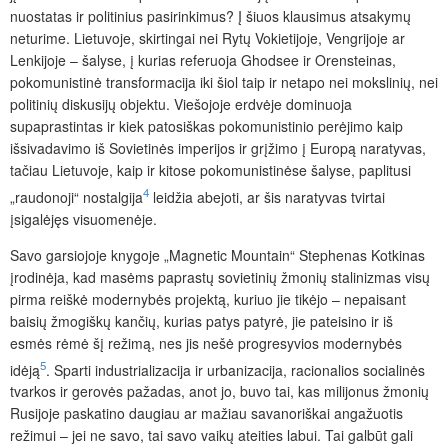
nuostatas ir politinius pasirinkimus? Į šiuos klausimus atsakymų
neturime. Lietuvoje, skirtingai nei Rytų Vokietijoje, Vengrijoje ar
Lenkijoje – šalyse, į kurias referuoja Ghodsee ir Orensteinas,
pokomunistinė transformacija iki šiol taip ir netapo nei mokslinių, nei
politinių diskusijų objektu. Viešojoje erdvėje dominuoja
supaprastintas ir kiek patosiškas pokomunistinio perėjimo kaip
išsivadavimo iš Sovietinės imperijos ir grįžimo į Europą naratyvas,
tačiau Lietuvoje, kaip ir kitose pokomunistinėse šalyse, paplitusi
4
„raudonoji“ nostalgija
leidžia abejoti, ar šis naratyvas tvirtai
įsigalėjęs visuomenėje.
Savo garsiojoje knygoje „Magnetic Mountain“
Stephenas Kotkinas
įrodinėja, kad masėms paprastų sovietinių žmonių stalinizmas visų
pirma reiškė modernybės projektą, kuriuo jie tikėjo – nepaisant
baisių žmogiškų kančių, kurias patys patyrė, jie pateisino ir iš
esmės rėmė šį režimą, nes jis nešė progresyvios modernybės
5
idėją
. Sparti industrializacija ir urbanizacija, racionalios socialinės
tvarkos ir gerovės pažadas, anot jo, buvo tai, kas milijonus žmonių
Rusijoje paskatino daugiau ar mažiau savanoriškai angažuotis
režimui – jei ne savo, tai savo vaikų ateities labui. Tai galbūt gali