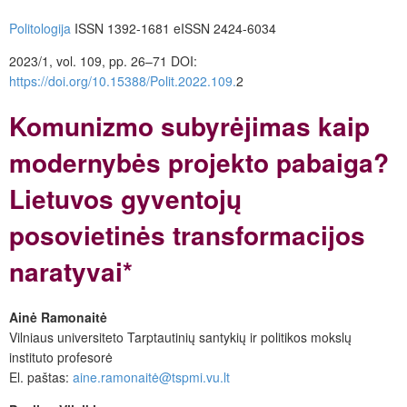
Politologija
ISSN 1392-1681
eISSN 2424-6034
2023/1, vol. 109, pp. 26–71
DOI:
https://doi.org/10.15388/Polit.2022.109.
2
Komunizmo subyrėjimas kaip
modernybės projekto pabaiga?
Lietuvos gyventojų
posovietinės transformacijos
naratyvai*
Ainė Ramonaitė
Vilniaus universiteto Tarptautinių santykių ir politikos mokslų
instituto profesorė
El. paštas:
aine.ramonaitė@tspmi.vu.lt