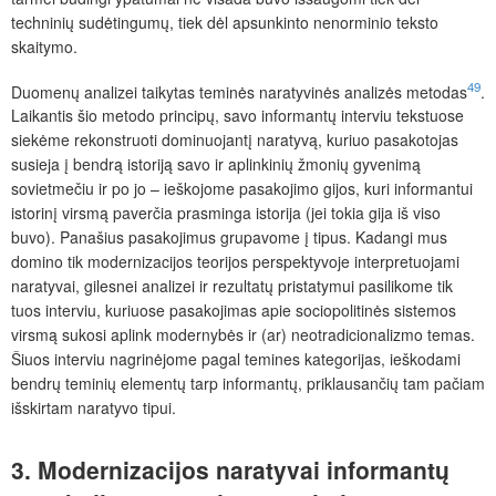
techninių sudėtingumų, tiek dėl apsunkinto nenorminio teksto
skaitymo.
49
Duomenų analizei taikytas teminės naratyvinės analizės metodas
.
Laikantis šio metodo principų, savo informantų interviu tekstuose
siekėme rekonstruoti dominuojantį naratyvą, kuriuo pasakotojas
susieja į bendrą istoriją savo ir aplinkinių žmonių gyvenimą
sovietmečiu ir po jo – ieškojome pasakojimo gijos, kuri informantui
istorinį virsmą paverčia prasminga istorija (jei tokia gija iš viso
buvo). Panašius pasakojimus grupavome į tipus. Kadangi mus
domino tik modernizacijos teorijos perspektyvoje interpretuojami
naratyvai, gilesnei analizei ir rezultatų pristatymui pasilikome tik
tuos interviu, kuriuose pasakojimas apie sociopolitinės sistemos
virsmą sukosi aplink modernybės ir (ar) neotradicionalizmo temas.
Šiuos interviu nagrinėjome pagal temines kategorijas, ieškodami
bendrų teminių elementų tarp informantų, priklausančių tam pačiam
išskirtam naratyvo tipui.
3. Modernizacijos naratyvai informantų