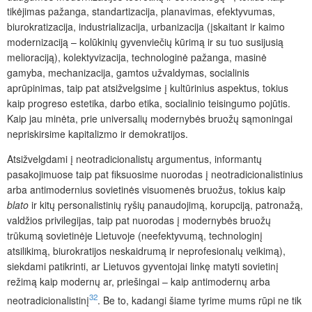
tikėjimas pažanga, standartizacija, planavimas, efektyvumas,
biurokratizacija, industria­lizacija, urbanizacija (įskaitant ir kaimo
modernizaciją – kolūkinių gyvenviečių kūrimą ir su tuo susijusią
melioraciją), kolektyvizacija, technologinė pažanga, masinė
gamyba, mechanizacija, gamtos užvaldymas, socialinis
aprūpinimas, taip pat atsižvelgsime į kultūrinius aspektus, tokius
kaip progreso estetika, darbo etika, socialinio teisingumo pojūtis.
Kaip jau minėta, prie universalių modernybės bruožų sąmoningai
nepriskirsime kapitalizmo ir demokratijos.
Atsižvelgdami į neotradicionalistų argumentus, informantų
pasakojimuose taip pat fiksuosime nuorodas į neotradicionalistinius
arba antimodernius sovietinės visuomenės bruožus, tokius kaip
blato
ir kitų personalistinių ryšių panaudojimą, korupciją, patronažą,
valdžios privilegijas, taip pat nuorodas į modernybės bruožų
trūkumą sovietinėje Lietuvoje (
neefektyvumą, technologinį
atsilikimą, biurokratijos neskaidrumą ir neprofesionalų veikimą),
siekdami patikrinti, ar Lietuvos gyventojai linkę matyti sovietinį
režimą kaip modernų ar, priešingai – kaip antimodernų arba
32
neotradicionalistinį
. Be to, kadangi šiame tyrime mums rūpi ne tik