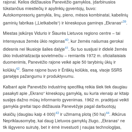
rajonai. Kelios didžiausios Panevėžio gamyklos, įdarbinusios
tūkstančius miestiečių ir apylinkių gyventojų, buvo:
Autokompresorių gamykla, linų, pieno, mėsos kombinatai, kabelinių
39
gaminių fabrikas („Lietkabelis“) ir kineskopus gaminęs „Ekranas“
.
Miestas įsikūręs Vidurio ir Šiaurės Lietuvos regiono centre – tai
40
intensyvaus žemės ūkio regionas
, kur žemės našumas gerokai
41
didesnis nei likusioje šalies dalyje
. Su tuo susijusi ir didelė žemės
ūkio industrializacija sovietmečiu – remiantis 1972 m. oficialiaisiais
duomenimis, Panevėžio rajone veikė apie 50 tarybinių ūkių ir
42
kolūkių
. Šiame rajone buvo ir Ėriškių kolūkis, esą, visoje SSRS
garsėjęs
pažangumu ir produktyvumu.
Kalbant apie Panevėžio industrinę specifiką reikia šiek tiek daugiau
pasakyti apie „Ekrano“ kineskopų gamyklą, su kuria vienaip ar kitaip
susijęs dažno mūsų informanto gyvenimas. 1962 m. pradėjusi veikti
gamykla greitai tapo didžiausia Panevėžyje pagal darbuotojų
43
44
skaičių (daugiau kaip 4 000)
ir užimamą plotą (50 ha)
. Atkūrus
Nepriklausomybę, kai daug Lietuvos gamyklų žlugo, „Ekranas“ ne
tik išgyveno suirutę, bet ir ėmė investuoti į naujas technologijas,