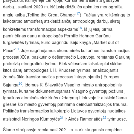
darbų, įskaitant 2020 m. išėjusią didžiulės apimties monografiją
17
anglų kalba „Telling the Great Change“
). Tačiau yra reikšmingų to
laikotarpio atmosferą atskleidžiančių antropologų darbų, skirtų
18
konkretiems transformacijos aspektams
. Iš jų visų pirma
paminėtinas danų antropologės Pernille Hohnen Gariūnų
turgavietės tyrimas, kurio pagrindu išėjo knyga „Market out of
19
Place“
. Joje nagrinėjamos ekonominės kultūrinės transformacijos
procesai XX a. paskutinio dešimtmečio Lietuvoje, remiantis Gariūnų
prekeivių etnografiniu tyrimu. Kiek vėlesniam laikotarpiui skirtas
kitos danų antropologės I. H. Knudsen tyrimas, analizuojantis
žemės ūkio transformacijos procesus integruojantis į Europos
20
Sąjungą
. Įdomus K. Šliavaitės Visagino miesto antropologinis
tyrimas, kuriame dokumentuojamas Visagino gyventojų požiūris į
Ignalinos atominės elektrinės uždarymą Lietuvoje ir atskleidžiama
gilesnė šio miesto gyventojų patiriama deindustrializacijos trauma.
Politinės transformacijos laikotarpio Lietuvos gyventojų nuotaikos
21
22
atsispindi Neringos Klumbytės
ir Ainės Ramonaitės
tyrimuose.
Šiame straipsnyje remiamasi 2021 m. surinkta gausia empirine