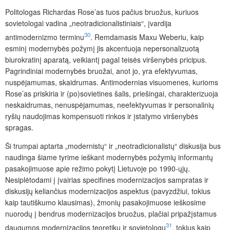
Politologas Richardas Rose’as tuos pačius bruožus, kuriuos
sovietologai vadina „neotradicionalisti
niais“, įvardija
30
antimodernizmo terminu
. Remdamasis Maxu Weberiu, kaip
esminį modernybės požymį jis akcentuoja nepersonalizuotą
biurokratinį aparatą, veikiantį pagal teisės viršenybės pricipus.
Pagrindiniai modernybės bruožai, anot jo, yra efektyvumas,
nuspėjamumas, skaidrumas. Antimodernias visuomenes, kurioms
Rose’as priskiria ir (po)sovietines šalis, priešingai, charakterizuoja
neskaidrumas, nenuspėjamumas, neefektyvumas ir personalinių
ryšių naudojimas kompensuoti rinkos ir įstatymo viršenybės
spragas.
Ši trumpai aptarta „modernistų“ ir „neotradicionalistų“ diskusija bus
naudinga šiame tyrime ieškant modernybės požymių informantų
pasakojimuose apie režimo pokytį Lietuvoje po 1990-ųjų.
Nesiplėtodami į įvairias specifines modernizacijos sampratas ir
diskusijų keliančius modernizacijos aspektus (pavyzdžiui, tokius
ka
ip tautiškumo klausimas), žmonių pasakojimuose ieškosime
nuorodų į bend­rus modernizacijos bruožus, plačiai pripažįstamus
31
daugumos modernizacijos teoretikų ir sovietologų
, tokius kaip