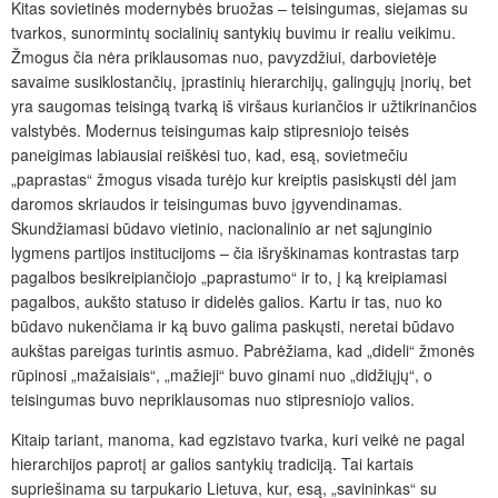
Kitas sovietinės modernybės bruožas – teisingumas, siejamas su
tvarkos, sunormintų socialinių santykių buvimu ir realiu veikimu.
Žmogus čia nėra priklausomas nuo, pavyzdžiui, darbovietėje
savaime susiklostančių, įprastinių hierarchijų, galingųjų įnorių, bet
yra saugomas teisingą tvarką iš viršaus kuriančios ir užtikrinančios
valstybės. Modernus teisingumas kaip stipresniojo teisės
paneigimas labiausiai reiškėsi tuo, kad, esą, sovietmečiu
„paprastas“ žmogus visada turėjo kur kreiptis pasiskųsti dėl jam
daromos skriaudos ir teisingumas buvo įgyvendinamas.
Skundžiamasi būdavo vietinio, nacionalinio ar net sąjunginio
lygmens partijos institucijoms – čia išryškinamas kontrastas tarp
pagalbos besikreipiančiojo „paprastumo“ ir to, į ką kreipiamasi
pagalbos, aukšto statuso ir didelės galios. Kartu ir tas, nuo ko
būdavo nukenčiama ir ką buvo galima paskųsti, neretai būdavo
aukštas pareigas turintis asmuo. Pabrėžiama, kad „dideli“ žmonės
rūpinosi „mažaisiais“, „mažieji“
buvo ginami nuo „didžiųjų“, o
teisingumas buvo nepriklausomas nuo stipresniojo valios.
Kitaip tariant, manoma, kad egzistavo tvarka, kuri veikė ne pagal
hierarchijos paprotį ar galios santykių tradiciją. Tai kartais
supriešinama su tarpukario Lietuva, kur, esą, „savininkas“ su