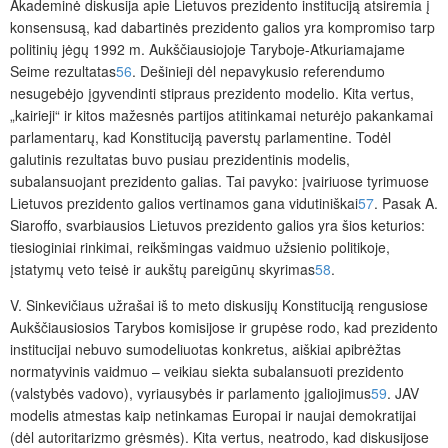
Akademinė diskusija apie Lietuvos prezidento instituciją atsiremia į
konsensusą, kad dabartinės prezidento galios yra kompromiso tarp
politinių jėgų 1992 m. Aukščiausiojoje Taryboje-Atkuriamajame
Seime rezultatas
56
. Dešinieji dėl nepavykusio referendumo
nesugebėjo įgyvendinti stipraus prezidento modelio. Kita vertus,
„kairieji“ ir kitos mažesnės partijos atitinkamai neturėjo pakankamai
parlamentarų, kad Konstituciją paverstų parlamentine. Todėl
galutinis rezultatas buvo pusiau prezidentinis modelis,
subalansuojant prezidento galias. Tai pavyko: įvairiuose tyrimuose
Lietuvos prezidento galios vertinamos gana vidutiniškai
57
. Pasak A.
Siaroffo, svarbiausios Lietuvos prezidento galios yra šios keturios:
tiesioginiai rinkimai, reikšmingas vaidmuo užsienio politikoje,
įstatymų veto teisė ir aukštų pareigūnų skyrimas
58
.
V. Sinkevičiaus užrašai iš
to meto diskusijų Konstituciją rengusiose
Aukščiausiosios Tarybos komisijose ir grupėse rodo, kad prezidento
institucijai nebuvo sumodeliuotas konkretus, aiškiai apibrėžtas
normatyvinis vaidmuo – veikiau siekta subalansuoti prezidento
(valstybės vadovo), vyriausybės ir parlamento įgaliojimus
59
. JAV
modelis atmestas kaip netinkamas Europai ir naujai demokratijai
(dėl autoritarizmo grėsmės). Kita vertus, neatrodo, kad diskusijose