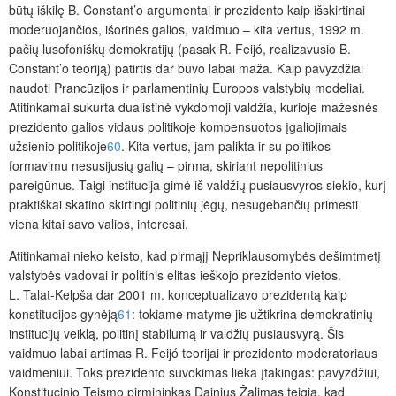
būtų iškilę B. Constant’o argumentai ir prezidento kaip išskirtinai
moderuojančios, išorinės galios, vaidmuo – kita vertus, 1992 m.
pačių lusofoniškų demokratijų (pasak R. Feijó, realizavusio B.
Constant’o teoriją) patirtis dar buvo
labai maža. Kaip pavyzdžiai
naudoti Prancūzijos ir parlamentinių Europos valstybių modeliai.
Atitinkamai sukurta dual
istinė vykdomoji valdžia, kurioje mažesnės
prezidento galios vidaus politikoje kompensuotos įgaliojimais
užsienio politikoje
60
. Kita vertus, jam palikta ir su politikos
formavimu nesusijusių galių – pirma, skiriant nepolitinius
pareigūnus. Taigi institucija gimė iš valdžių pusiausvyros siekio, kurį
praktiškai skatino skirtingi politinių jėgų, nesugebančių primesti
viena kitai savo valios, interesai.
Atitinkamai nieko keisto, kad pirmąjį Nepriklausomybės dešimt­metį
valstybės vadovai ir politinis elitas ieškojo prezidento vietos.
L. Talat-Kelpša dar 2001 m. konceptualizavo prezidentą kaip
konstitucijos gynėją
61
: tokiame matyme jis užtikrina demokratinių
institucijų veiklą, politinį stabilumą ir valdžių pusiausvyrą
. Šis
vaidmuo labai artimas R. Feijó teorijai ir prezidento moderatoriaus
vaidmeniui. Toks prezidento suvokimas lieka įtakingas: pavyzdžiui,
Konstitucinio Teismo pirmininkas Dainius Žalimas teigia, kad