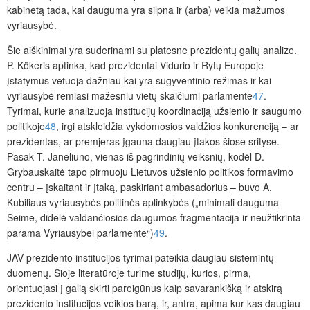
kabinetą tada, kai dauguma yra silpna ir (arba) veikia mažumos
vyriausybė.
Šie aiškinimai yra suderinami su platesne prezidentų galių analize.
P. Kökeris aptinka, kad prezidentai Vidurio ir Rytų Europoje
įstatymus vetuoja dažniau kai yra sugyventinio režimas ir kai
vyria
usybė remiasi mažesniu vietų skaičiumi parlamente
47
.
Tyrimai, kurie analizuoja institucijų koordinaciją užsienio ir saugumo
politikoje
48
, irgi atsklei
džia vykdomosios valdžios konkurenciją – ar
prezidentas, ar premjeras įgauna daugiau įtakos šiose srityse.
Pasak T. Janeliūno, vienas iš pagrindinių veiksnių, kodėl D.
Grybauskaitė tapo pirmuoju Lietuvos
užsienio politikos formavimo
centru – įskaitant ir įtaką, paskiriant ambasadorius – buvo A.
Kubiliaus vyriausybės politinės aplinkybės („minimali dauguma
Seime, didelė valdančiosios daugumos fragmentacija ir neužtikrinta
parama Vyriausybei parlamente“)
49
.
JAV prezidento institucijos tyrimai pateikia daugiau sistemintų
duomenų. Šioje literatūroje turime studijų, kurios, pirma,
orientuojasi į galią skirti pareigūnus kaip savarankišką ir atskirą
prezidento institucijos veiklos barą, ir, antra, apima kur kas daugiau