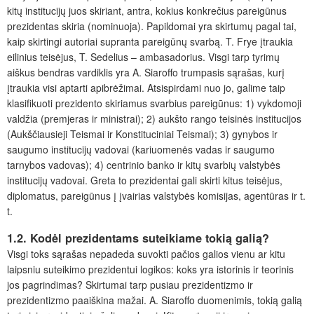
kitų institucijų juos skiriant, antra, kokius konkrečius pareigūnus
prezidentas skiria (nominuoja). Papildomai yra skirtumų pagal tai,
kaip skirtingi autoriai supranta pareigūnų svarbą. T. Frye įtraukia
eilinius teisėjus, T. Sedelius – ambasadorius. Visgi
tarp tyrimų
aiškus bendras vardiklis yra A. Siaroffo trumpasis sąrašas, kurį
įtraukia visi aptarti apibrėžimai. Atsispirdami nuo jo, galime taip
klasifikuoti prezidento skiriamus svarbius pareigūnus: 1) vykdomoji
valdžia (premjeras ir ministrai); 2) aukšto rango teisinės institucijos
(Aukščiausieji Teismai ir Konstituciniai Teismai); 3) gynybos ir
saugumo institucijų vadovai (kariuomenės vadas ir saugumo
tarnybos vadovas); 4) cent­rinio banko ir kitų svarbių valstybės
institucijų vadovai. Greta to prezidentai gali skirti kitus teisėjus,
diplomatus, pareigūnus į įvairias valstybės komisijas, agentūras ir t.
t.
1.2. Kodėl prezidentams suteikiame tokią galią?
Visgi toks sąrašas nepadeda suvokti pačios galios vienu ar kitu
laipsniu suteikimo prezidentui logikos: koks yra istorinis ir teorinis
jos pagrindimas? Skirtumai tarp pusiau prezidentizmo ir
prezidentizmo paaiškina mažai. A. Siaroffo duomenimis, tokią galią