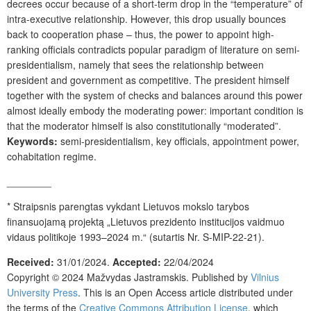
decrees occur because of a short-term drop in the “temperature” of
intra-executive relationship. However, this drop usually bounces
back to cooperation phase – thus, the power to appoint high-
ranking officials contradicts popular paradigm of literature on semi-
presidentialism, namely that sees the relationship between
president and government as competitive. The president himself
together with the system of checks and balances around this power
almost ideally embody the moderating power: important condition is
that the moderator himself is also constitutionally “moderated”.
Keywords:
semi-presidentialism, key officials, appointment power,
cohabitation regime.
________
*
Straipsnis parengtas vykdant Lietuvos mokslo tarybos
finansuojamą projektą „Lietuvos prezidento institucijos vaidmuo
vidaus politikoje 1993–2024 m.“ (sutartis Nr. S-MIP-22-21).
Received:
31/01/2024.
Accepted:
22/04/2024
Copyright © 2024 Mažvydas Jastramskis. Published by
Vilnius
University Press
.
This is an Open Access article distributed under
the terms of the
Creative Commons Attribution License
, which