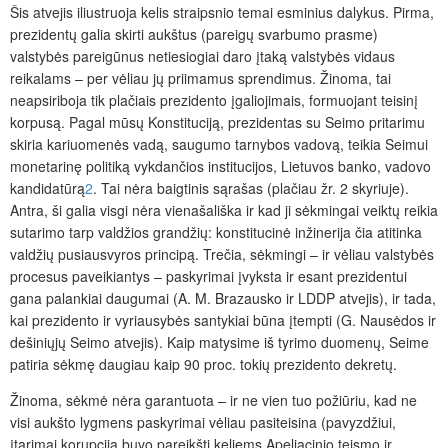
Šis atvejis iliustruoja kelis straipsnio temai esminius dalykus. Pirma,
prezidentų galia skirti aukštus (pareigų svarbumo prasme)
valstybės pareigūnus netiesiogiai daro įtaką valstybės vidaus
reikalams – per vėliau jų priimamus sprendimus. Žinoma, tai
neapsiriboja tik plačiais prezidento įgaliojimais, formuojant teisinį
korpusą. Pagal mūsų Konstituciją, prezidentas su Seimo pritarimu
skiria kariuomenės vadą, saugumo tarnybos vadovą, teikia Seimui
monetarinę politiką vykdančios institucijos, Lietuvos banko, vadovo
kandidatūrą
2
. Tai nėra baigtinis sąrašas (plačiau žr. 2 skyriuje).
Antra, ši galia visgi nėra vienašališka ir kad ji sėkmingai veiktų reikia
sutarimo tarp valdžios grandžių: konstitucinė inžinerija čia atitinka
valdžių pusiausvyros principą. Trečia, sėkmingi – ir vėliau valstybės
procesus
paveikiantys – paskyrimai įvyksta ir esant prezidentui
gana palankiai daugumai (A. M. Brazausko ir LDDP atvejis), ir tada,
kai prezidento ir vyriausybės santykiai būna įtempti (G. Nausėdos ir
dešiniųjų Seimo atvejis). Kaip matysime iš tyrimo duomenų, Seime
patiria sėkmę daugiau kaip 90 proc. tokių prezidento dekretų.
Žinoma, sėkmė nėra garantuota – ir ne vien tuo požiūriu, kad ne
visi aukšto lygmens paskyrimai vėliau pasiteisina (pavyzdžiui,
įtarimai korupcija buvo pareikšti keliems Apeliacinio teismo ir