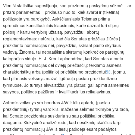
Vien ši statistika sugestijuoja, kad prezidentų paskyrimų sėkmė – ar
pritars parlamentas – priklauso nuo to, kiek svarbi ir (tikėtina)
politizuota yra pareigybė. Aukščiausiasis Teismas priima
sprendimus konstituciniais klausimais, kurie dažnai turi stiprų
politinį ir kartu vertybinį užtaisą, pavyzdžiui, abortų
reglamentavimas: natūralu, kad čia Senatas griežčiau žiūrės į
prezidento nominacijas nei, pavyzdžiui, skiriant pašto skyriaus
vadovą. Žinoma, tai nepaaiškina skirtumų konkrečios pareigūnų
kategorijos viduje. H. J. Krent apibendrina, kad Senatas atmeta
prezidentų nominacijas dėl dviejų priežasčių: teikiamo asmens
charakteristikų arba (politinio) priešiškumo prezidentui
53
. Įdomu,
kad pirmasis veiksnys mažai figūruoja pusiau prezidentizmo
tyrimuose. Jo turinys akivaizdžiai yra platus: gali apimti asmenines
savybes, politines pažiūras ir kvalifikacinius reikalavimus.
Antrasis veiksnys yra bendras JAV ir kitų aptartų (pusiau
prezidentinių) tyrimų vardiklis: mažesnė sėkmės tikimybė yra tada,
kai Senate prezidentas susiduria su sau politiškai priešiška
dauguma.
Kiekybinė analizė rodo, kad nesėkmių skaičius tarp
prezidentų nominacijų JAV iš tiesų padidėja esant padalytos