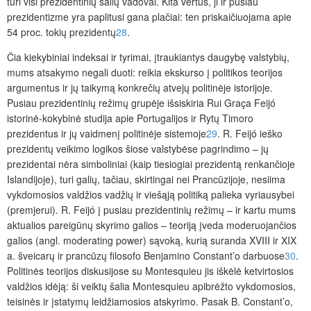
turi visi prezidentinių šalių vadovai. Kita vertus, ji ir pusiau
prezidentizme yra paplitusi gana plačiai
: ten priskaičiuojama apie
54 proc. tokių prezidentų
28
.
Čia kiekybiniai indeksai ir tyrimai, įtraukiantys daugybę valstybių,
mums atsakymo negali duoti: reikia ekskurso į politikos teorijos
argumentus ir jų taikymą konkrečių atvejų politinėje istorijoje.
Pusiau prezidentinių režimų grupėje išsiskiria Rui Graça Feijó
istorinė-kokybinė studija apie Portugalijos ir Rytų Timoro
prezidentus ir jų vaidmenį politinėje sistemoje
29
. R. Feijó ieško
prezidentų veikimo logi
kos šiose valstybėse pagrindimo – jų
prezidentai nėra simboliniai (kaip tiesiogiai prezidentą renkančioje
Islandijoje), turi galių, tačiau, skirtingai nei Prancūzijoje, nesiima
vykdomosios valdžios vadžių ir viešąją politiką palieka vyriausybei
(premjerui). R. Feijó į pusiau prezidentinių režimų – ir kartu mums
aktualios pareigūnų skyrimo galios – teoriją įveda moderuojančios
galios (angl.
moderating power
) sąvoką, kurią suranda XVIII ir XIX
a. šveicarų ir prancūzų filosofo Benjamino Constant’o darbuose
30
.
Politinės teorijos diskusijose su Montesquieu jis iškėlė ketvirtosios
valdžios idėją: ši veiktų šalia Montesquieu apibrėžto vykdomosios,
teisinės ir įstatymų leidžiamosios atskyrimo. Pasak B. Constant’o,