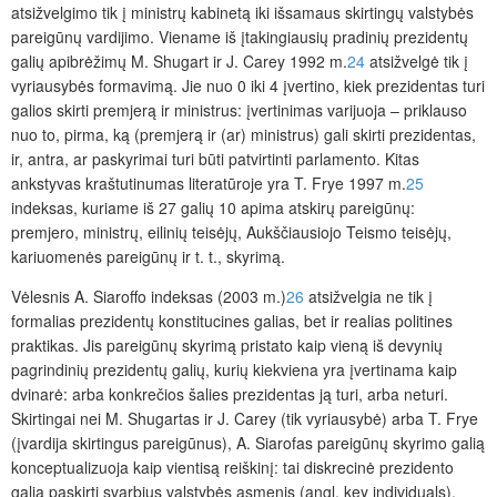
atsižvelgimo tik į ministrų kabinetą iki išsamaus skirtingų valstybės
pareigūnų vardijimo. Viename iš įtakingiausių pradinių prezidentų
galių apibrėžimų M. Shugart ir J. Carey 1992 m.
24
atsižvelgė tik į
vyriausybės formavimą. Jie nuo 0 iki 4 įvertino, kiek prezidentas turi
galios skirti premjerą ir ministrus: įvertinimas varijuoja – priklauso
nuo to
, pirma, ką (premjerą ir (ar) ministrus) gali skirti prezidentas,
ir, antra, ar paskyrimai turi būti patvirtinti parlamento. Kitas
ankstyvas kraštutinumas literatūroje yra T. Frye 1997 m.
25
indeksas, kuriame iš 27 galių 10 apima atskirų pareigūnų:
premjero, ministrų, eilinių teisėjų, Aukščiausiojo Teismo teisėjų,
kariuomenės pareigūnų ir t. t., skyrimą.
Vėlesnis A. Siaroffo indeksas (2003 m.)
26
atsižvelgia
ne tik į
formalias prezidentų konstitucines galias, bet ir realias politines
praktikas. Jis pareigūnų skyrimą pristato kaip vieną iš devynių
pagrindinių prezidentų galių, kurių kiekviena yra įvertinama kaip
dvinarė: arba konkrečios šalies prezidentas ją turi, arba neturi.
Skirtingai nei M. Shugartas ir J. Carey (tik vyriausybė) arba T. Frye
(įvardija skirtingus pareigūnus), A. Siarofas pareigūnų skyrimo galią
konceptualizuoja kaip vientisą reiškinį: tai diskrecinė prezidento
galia paskirti svarbius valstybės asmenis (angl.
key individuals
),