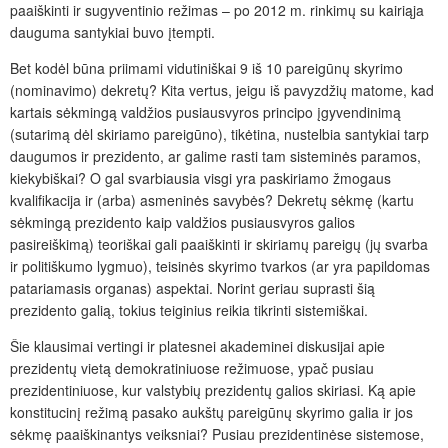
paaiškinti ir sugyventinio režimas – po 2012 m. rinkimų su kairiąja
dauguma santykiai buvo įtempti.
Bet kodėl būna priimami vidutiniškai 9 iš 10 pareigūnų skyrimo
(nominavimo) dekretų? Kita vertus, jeigu iš pavyzdžių matome, kad
kartais sėkmingą valdžios pusiausvyros principo įgyvendinimą
(sutarimą dėl skiriamo pareigūno), tikėtina, nustelbia santykiai tarp
daugumos ir prezidento, ar galime rasti tam sisteminės paramos,
kiekybiškai? O gal svarbiausia visgi yra paskiriamo žmogaus
kvalifikacija ir (arba) asmeninės savybės? Dekretų sėkmę (kartu
sėkmingą prezidento kaip valdžios pusiausvyros galios
pasireiškimą) teoriškai gali paaiškinti
ir skiriamų pareigų (jų svarba
ir politiškumo lygmuo), teisinės skyrimo tvarkos (ar yra papildomas
patariamasis organas) aspektai. Norint geriau suprasti šią
prezidento galią, tokius teiginius reikia tikrinti sistemiškai.
Šie klausimai vertingi ir platesnei akademinei diskusijai apie
prezidentų vietą demokratiniuose režimuose, ypač pusiau
prezidentiniuose, kur valstybių prezidentų galios skiriasi. Ką apie
konstitucinį režimą pasako aukštų pareigūnų skyrimo galia ir jos
sėkmę paaiškinantys veiksniai? Pusiau prezidentinėse sistemose,