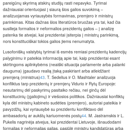
pareigūnų skyrimą atskirų studijų rasti nepavyko. Tyrimai
dažniausiai orientuojasi į siaurą šios galios suvokimą –
analizuojamas vyriausybės formavimas, premjero ir ministrų
parinkimas. Kitas dažnas šios literatūros bruožas yra tai, kad čia
susilieja formalios ir neformalios prezidentų galios – į analizę
patenka tie atvejai, kai prezidentai įsiterpia į ministrų parinkimą,
nors konstituciškai tokios galios jiems nenumatyta.
Lusofoniškų valstybių tyrimai iš esmės remiasi prezidentų kadencijų
palyginimu ir pateikia informaciją apie tai, kaip prezidentai esant
skirtingoms aplinkybėms (neaiški situacija parlamente
arba palanki
dauguma) įgaudavo realią įtaką paskiriant arba atleidžiant
premjerą (ministrus)
43
. T. Sedelius ir O. Mashtaler analizuoja
konfliktus tarp prezidentų ir premjerų Vidurio ir Rytų Europoje:
nesutarimų dėl paskyrimų pasitaiko rečiau, nei ginčų dėl
konstitucinių (įgaliojimų) ir viešosios politikos. Dažniausiai konfliktų
kyla dėl ministrų kabineto sudėties (premjero), autoriai pateikia ir
pavyzdžių, kai vyriausybė su prezidentu konfliktavo dėl
ambasadorių ar aukštų kariuomenės postų
44
. M. Jastramskis ir L.
Pukelis nagrinėja atvejus, kai prezidentai Lietuvoje, išnaudodami
formalias ir neformalias galias, pa
siūlė ministrų kandidatūras arba