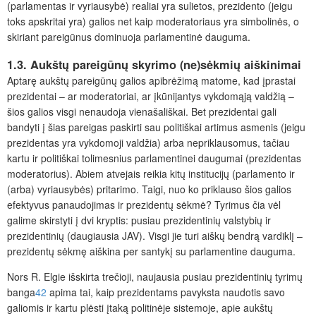
(parlamentas ir vyriausybė) realiai yra sulietos, prezidento (jeigu
toks apskritai yra) galios net kaip moderatoriaus yra simbolinės, o
skiriant pareigūnus dominuoja parlamentinė dauguma.
1.3. Aukštų pareigūnų skyrimo (ne)sėkmių aiškinimai
Aptarę aukštų pareigūnų galios apibrėžimą matome, kad įprastai
prezidentai – ar moderatoriai, ar įkūnijantys vykdomąją valdžią –
šios galios visgi nenaudoja vienašališkai. Bet prezidentai gali
bandyti į šias pareigas paskirti sau politiškai artimus asmenis (jeigu
prezidentas yra vykdomoji valdžia) arba nepriklausomus, tačiau
kartu ir politiškai tolimesnius parlamentinei daugumai
(prezidentas
moderatorius). Abiem atvejais reikia kitų institucijų (parlamento ir
(arba) vyriausybės) pritarimo. Taigi, nuo ko priklauso šios galios
efektyvus panaudojimas ir prezidentų sėkmė? Tyrimus čia vėl
galime skirstyti į dvi kryptis: pusiau prezidentinių valstybių ir
prezidentinių (daugiausia JAV). Visgi jie turi aiškų bendrą vardiklį –
prezidentų sėkmę aiškina per santykį su parlamentine dauguma.
Nors R. Elgie išskirta trečioji, naujausia pusiau prezidentinių tyrimų
banga
42
apima tai, kaip prezidentams pavyksta naudotis savo
galiomis ir kartu plėsti įtaką politinėje sistemoje, apie
aukštų