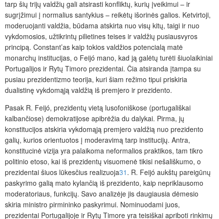
tarp šių trijų valdžių gali atsirasti konfliktų, kurių įveikimui –
ir
sugrįžimui į normalius santykius – reikėtų išorinės galios. Ketvirtoji,
moderuojanti valdžia, būdama atskirta nuo visų kitų, taigi ir nuo
vykdomosios, užtikrintų pilietines teises ir valdžių pusiausvyros
principą. Constant’as kaip tokios valdžios potencialą matė
monarchų institucijas, o Feijó mano, kad ją
galėtų turėti šiuolaikiniai
Portugalijos ir Rytų Timoro prezidentai. Čia atsiranda įtampa su
pusiau prezidentizmo teorija, kuri šiam režimo tipui priskiria
dualistinę vykdomąją valdžią iš premjero ir prezidento.
Pasak R. Feijó, prezidentų vietą lusofoniškose (portugališkai
kalbančiose) demokratijose apibrėžia du dalykai. Pirma, jų
konstitucijos atskiria vykdomąją premjero valdžią nuo prezidento
galių, kurios orientuotos į moderavimą tarp institucijų. Antra,
konstitucinė vizija yra palaikoma neformalios praktikos, tam tikro
politinio etoso, kai iš prezidentų visuomenė tikisi nešališkumo, o
prezidentai šiuos lūkesčius realizuoja
31
. R. Feijó aukštų pareigūnų
paskyrimo galią mato kylančią iš prezidento, kaip nepriklausomo
moderatoriaus, funkcijų. Savo analizėje jis daugiausia dėmesio
skiria ministro pirmininko paskyrimui. Nominuodami juos,
prezidentai Portugalijoje ir Rytų Timore yra teisiškai apriboti rinkimų