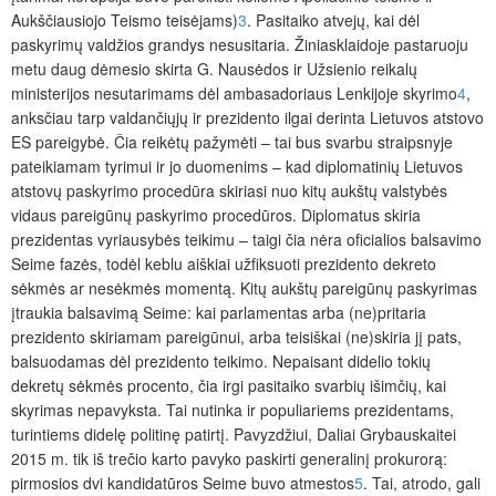
Aukščiausiojo Teismo teisėjams)
3
. Pasitaiko atvejų, kai dėl
paskyrimų valdžios grandys nesusitaria. Žiniasklaidoje pastaruoju
metu daug dėmesio skirta G. Nausėdos ir Užsienio reikalų
ministerijos nesutarimams dėl ambasadoriaus Lenkijoje skyrimo
4
,
anksčiau tarp valdančiųjų ir prezidento ilgai derinta Lietuvos atstovo
ES pareigybė. Čia reikėtų pažymėti – tai bus svarbu straipsnyje
pateikiamam tyrimui ir jo duomenims – kad diplomatinių Lietuvos
atstovų paskyrimo procedūra
skiriasi nuo kitų aukštų valstybės
vidaus pareigūnų paskyrimo procedūros. Diplomatus skiria
prezidentas vyriausybės teikimu – taigi čia nėra oficialios balsavimo
Seime fazės, todėl keblu aiškiai užfiksuoti prezidento dekreto
sėkmės ar nesėkmės momentą. Kitų aukštų pareigūnų paskyrimas
įtraukia balsavimą Seime: kai parlamentas arba (ne)pritaria
prezidento skiriamam pareigūnui, arba teisiškai (ne)skiria jį pats,
balsuodamas dėl prezidento teikimo. Nepaisant didelio tokių
dekretų sėkmės procento
, čia irgi pasitaiko svarbių išimčių, kai
skyrimas nepavyksta. Tai nutinka ir populiariems prezidentams,
turintiems didelę politinę patirtį. Pavyzdžiui, Daliai Grybauskaitei
2015 m. tik iš trečio karto pavyko paskirti generalinį prokurorą:
pirmosios dvi kandidatūros Seime buvo atmestos
5
. Tai, atrodo, gali