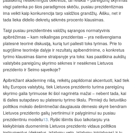
paaiškintų nesėkmingus dekretus, tai reiškia – pareigūnų skyrimas
visgi patenka po šios paradigmos skėčiu, pusiau prezidentizmas
ima veikti kaip konkurencija tarp valdžios grandžių. Aišku, net ir
tada lieka didelio
dekretų sėkmės procento klausimas.
Taigi pusiau prezidentinės valdžių sąrangos normatyvinis
apibrėžimas – kam reikalingas prezidentas – yra neišvengiama
platesnė teorinė diskusiją, kurią turi paliesti toks tyrimas. Prie to
sugrįšime teorinėje dalyje ir rezultatų apibendrinime, o konkretus
tyrimo klausimas šiame straipsnyje yra toks: kas paaiškina aukštų
valstybės pareigūnų skyrimo sėkmes ir nesėkmes Lietuvos
prezidento ir Seimo sąveikoje?
Apibrėžiant akademinę nišą, reikėtų papildomai akcentuoti, kad tiek
kitų Europos valstybių, tiek Lietuvos
prezidento turima pareigūnų
skyrimo galia tyrimuose iki šiol nagrinėta mažai – nebent tada, kai
iš dalies sutapdavo su platesniu tyrimo tikslu. Pirmieji du lietuviško
politikos mokslo dešimtmečiai daugiausia dėmesio skyrė bendram
Lietuvos prezidento galių įvertinimui ir palyginimui su pusiau
prezidentiniu modeliu
13
. Ryški išimtis šiuo laikotarpiu yra
kiekybiniais duomenimis Lietuvos prezidento vidaus politikos
instrumentus (dek­retus, įstatymų veto, įstatymų iniciatyvas) ir jų