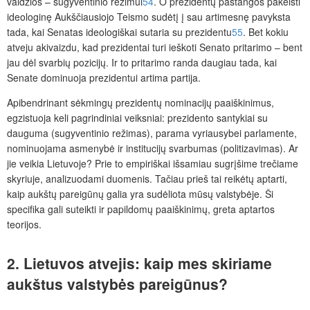
valdžios – sugyventinio režimui
54
. O prezidentų pastangos pakeisti
ideologinę Aukščiausiojo Teismo sudėtį į sau artimesnę pavyksta
tada, kai Senatas ideologiškai sutaria su prezidentu
55
. Bet kokiu
atveju akivaizdu, kad prezidentai turi ieškoti Senato pritarimo – bent
jau dėl svarbių pozicijų. Ir to pritarimo randa daugiau tada, kai
Senate dominuoja prezidentui artima partija.
Apibendrinant sėkmingų prezidentų nominacijų paaiškinimus,
egzistuoja keli pagrindiniai veiksniai: prezidento santykiai su
dauguma (sugyventinio režimas), parama vyriausybei parlamente,
nominuojama asmenybė ir institucijų svarbumas (politizavimas). Ar
jie veikia Lietuvoje? Prie to empiriškai išsamiau sugrįšime trečiame
skyriuje, analizuodami duomenis. Tačiau prieš tai reikėtų aptarti,
kaip aukštų pareigūnų galia yra sudėliota mūsų valstybėje. Ši
specifika gali suteikti ir papildomų paaiškinimų, greta aptartos
teorijos.
2. Lietuvos atvejis: kaip mes skiriame
aukštus valstybės pareigūnus?