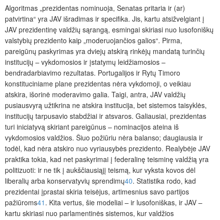
Algoritmas „prezidentas nominuoja, Senatas pritaria ir (ar)
patvirtina“ yra JAV išradimas ir specifika. Jis, kartu atsižvelgiant į
JAV prezidentinę valdžių sąrangą, esmingai skiriasi nuo lusofoniškų
valstybių prezidento kaip „moderuojančios galios“. Pirma,
pareigūnų paskyrimas yra dviejų atskirą rinkėjų mandatą turinčių
institucijų – vykdomosios ir įstatymų leidžiamosios –
bendradarbiavimo rezultatas. Portugalijos ir Rytų Timoro
konstituciniame plane prezidentas nėra vykdomoji, o veikiau
atskira, išorinė
moderavimo galia. Taigi, antra, JAV valdžių
pusiausvyrą užtikrina ne atskira institucija, bet sistemos taisyklės,
institucijų tarpusavio stabdžiai ir atsvaros. Galiausiai, prezidentas
turi iniciatyvą skiriant pareigūnus – nominacijos ateina iš
vykdomosios valdžios. Šiuo požiūriu nėra balanso; daugiausia ir
todėl, kad nėra atskiro nuo vyriausybės prezidento. Realybėje JAV
praktika tokia, kad net paskyrimai į federalinę teisminę valdžią yra
politizuoti: ir ne tik į aukščiausiąjį teismą, kur vyksta kovos dėl
liberalių arba konservatyvių sprendimų
40
. Statistika rodo, kad
prezidentai įprastai skiria teisėjus, artimesnius savo partijos
pažiūroms
41
. Kita vertus, šie modeliai – ir lusofoniškas, ir JAV –
kartu skiriasi nuo parlamentinės sistemos, kur valdžios