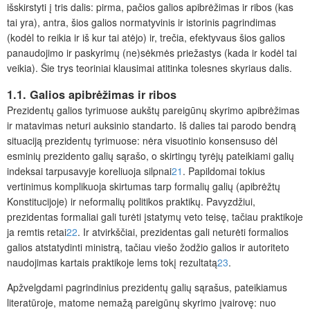
išskirstyti į tris dalis: pirma, pačios galios apibrėžimas ir ribos (kas
tai yra), antra, šios galios normatyvinis ir istorinis pagrindimas
(kodėl to reikia ir iš kur tai atėjo) ir, trečia, efektyvaus šios galios
panaudojimo ir paskyrimų (ne)sėkmės priežastys (kada ir kodėl tai
veikia). Šie trys teoriniai klausimai atitinka tolesnes skyriaus dalis.
1.1. Galios apibrėžimas ir ribos
Prezidentų galios tyrimuose aukštų pareigūnų
skyrimo apibrėžimas
ir matavimas neturi auksinio standarto. Iš dalies tai parodo bendrą
situaciją prezidentų tyrimuose: nėra visuotinio konsensuso dėl
esminių prezidento galių sąrašo, o skirtingų tyrėjų pateikiami galių
indeksai tarpusavyje koreliuoja silpnai
21
. Papildomai tokius
vertinimus komplikuoja skirtumas tarp formalių galių (apibrėžtų
Konstitucijoje) ir neformalių politikos praktikų. Pavyzdžiui,
prezidentas formaliai gali turėti įstatymų veto teisę, tačiau praktikoje
ja remtis retai
22
. Ir atvirkščiai, prezidentas gali neturėti formalios
galios atstatydinti ministrą, tačiau viešo žodžio galios ir autoriteto
naudojimas kartais praktikoje lems tokį rezultatą
23
.
Apžvelgdami pagrindinius prezidentų galių sąrašus, pateikiamus
literatūroje, matome nemažą pareigūnų skyrimo įvairovę: nuo