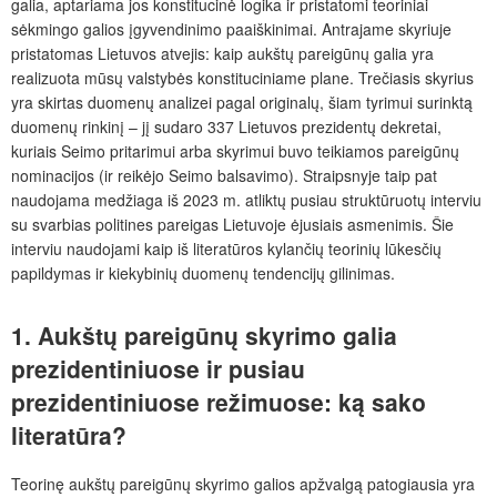
galia, aptariama jos konstitucinė logika ir pristatomi teoriniai
sėkmingo galios įgyvendinimo paaiškinimai. Antrajame skyriuje
pristatomas Lietuvos atvejis: kaip aukštų pareigūnų galia yra
realizuota mūsų valstybės konstituciniame plane. Trečiasis skyrius
yra skirtas duomenų analizei pagal originalų, šiam tyrimui surinktą
duomenų rinkinį – jį sudaro 337 Lietuvos prezidentų dekretai,
kuriais Seimo pritarimui arba skyrimui buvo teikiamos pareigūnų
nominacijos (ir reikėjo Seimo
balsavimo). Straipsnyje taip pat
naudojama medžiaga iš 2023 m. atliktų pusiau struktūruotų interviu
su svarbias politines pareigas Lietuvoje ėjusiais asmenimis. Šie
interviu naudojami kaip iš literatūros kylančių teorinių lūkesčių
papildymas ir kiekybinių duomenų tendencijų gilinimas.
1. Aukštų pareigūnų skyrimo galia
prezidentiniuose ir pusiau
prezidentiniuose režimuose: ką sako
literatūra?
Teorinę aukštų pareigūnų skyrimo galios apžvalgą patogiausia yra