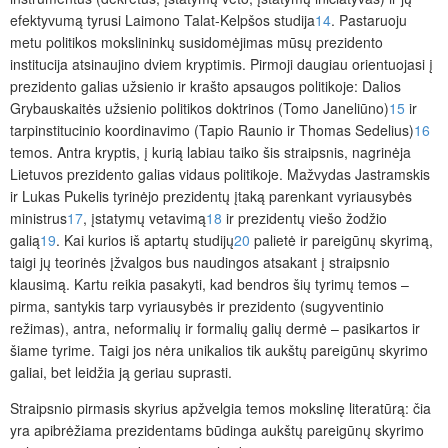
efektyvumą tyrusi Laimono Talat-Kelpšos studija
14
. Pastaruoju
metu politikos mokslininkų susidomėjimas mūsų prezidento
institucija atsinaujino dviem kryptimis. Pirmoji daugiau orientuojasi į
prezidento galias užsienio ir krašto apsaugos politikoje: Dalios
Grybauskaitės užsienio politikos doktrinos (Tomo Janeliūno)
15
ir
tarpinstitucinio koordinavimo (Tapio Raunio ir Thomas Sedelius)
16
temos. Antra kryptis, į kurią labiau tai
ko šis straipsnis, nagrinėja
Lietuvos prezidento galias vidaus politikoje. Mažvydas Jastramskis
ir Lukas Pukelis tyrinėjo prezidentų įtaką parenkant vyriausybės
ministrus
17
, įstatymų vetavimą
18
ir prezidentų viešo žodžio
galią
19
. Kai kurios iš aptartų studijų
20
palietė ir pareigūnų skyrimą,
taigi jų teorinės įžvalgos bus naudingos atsakant į straipsnio
klausimą. Kartu reikia pasakyti, kad bendros šių tyrimų temos –
pirma, santykis tarp vyriausybės ir prezidento (sugyventinio
režimas), antra, neformalių ir formalių galių dermė – pasikartos ir
šiame tyrime. Taigi jos nėra unikalios tik aukštų pareigūnų skyrimo
galiai, bet leidžia ją geriau suprasti.
Straipsnio pirmasis skyrius apžvelgia temos mokslinę literatūrą: čia
yra apibrėžiama prezidentams būdinga aukštų pareigūnų skyrimo