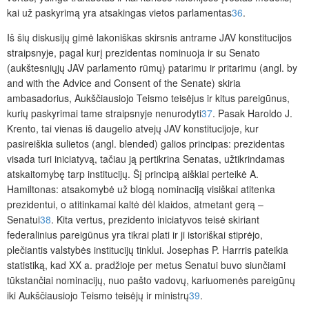
kai už paskyrimą yra atsakingas vietos parlamentas
36
.
Iš šių diskusijų gimė lakoniškas skirsnis antrame JAV konstitucijos
straipsnyje, pagal kurį prezidentas nominuoja ir su Senato
(aukštesniųjų JAV parlamento rūmų) patarimu ir pritarimu (angl.
by
and with the Advice and Consent of the Senate
) skiria
ambasadorius, Aukščiausiojo T
eismo teisėjus ir kitus pareigūnus,
kurių paskyrimai tame straipsnyje nenurodyti
37
. Pasak Haroldo J.
Krento, tai vienas iš daugelio atvejų JAV konstitucijoje, kur
pasireiškia sulietos (angl.
blended
) galios principas: prezidentas
visada turi iniciatyvą, tačiau ją pertikrina Senatas, užtikrindamas
atskaitomybę tarp institucijų. Šį principą aiškiai perteikė A.
Hamiltonas: atsakomybė už blogą nominaciją visiškai atitenka
prezidentui, o atitinkamai kaltė dėl klaidos, atmetant gerą –
Senatui
38
. Kita vertus, prezidento iniciatyvos teisė skiriant
federalinius pareigūnus yra tikrai plati ir ji istoriškai stiprėjo,
plečiantis valstybės institucijų tinklui. Josephas P. Harrris
pateikia
statistiką, kad XX a. pradžioje per metus Senatui buvo siunčiami
tūkstančiai nominacijų, nuo pašto vadovų, kariuomenės pareigūnų
iki Aukščiausiojo Teismo teisėjų ir ministrų
39
.