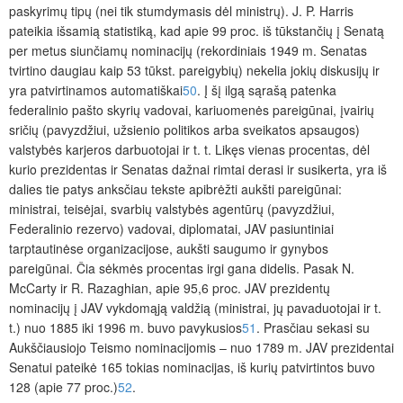
paskyrimų tipų (nei tik stumdymasis dėl ministrų). J. P. Harris
pateikia išsamią statistiką, kad apie 99 proc
. iš tūkstančių į Senatą
per metus siunčiamų nominacijų (rekordiniais 1949 m. Senatas
tvirtino daugiau kaip 53 tūkst. pareigybių) nekelia jokių diskusijų ir
yra patvirtinamos automatiškai
50
. Į šį ilgą sąrašą patenka
federalinio pašto skyrių vadovai, kariuomenės pareigūnai, įvairių
sričių (pavyzdžiui, užsienio politikos arba sveikatos apsaugos)
valstybės karjeros darbuotojai ir t. t. Likęs vienas procentas, dėl
kurio prezidentas ir Senatas dažnai rimtai derasi ir susikerta, yra iš
dalies tie patys anksčiau tekste apibrėžti aukšti pareigūnai:
ministrai, teisėjai, svarbių valstybės agentūrų (pavyzdžiui,
Federalinio rezervo) vadovai, diplomatai, JAV pasiuntiniai
tarptautinėse organizacijose, aukšti saugumo ir gynybos
pareigūnai
. Čia sėkmės procentas irgi gana didelis. Pasak N.
McCarty ir R. Razaghian, apie 95,6 proc. JAV prezidentų
nominacijų į JAV vykdomąją valdžią (ministrai, jų pavaduotojai ir t.
t.) nuo 1885 iki 1996 m. buvo pavykusios
51
.
Prasčiau sekasi su
Aukščiausiojo Teismo nominacijomis – nuo 1789 m. JAV prezidentai
Senatui pateikė 165 tokias nomi
nacijas, iš kurių patvirtintos buvo
128 (apie 77 proc.)
52
.