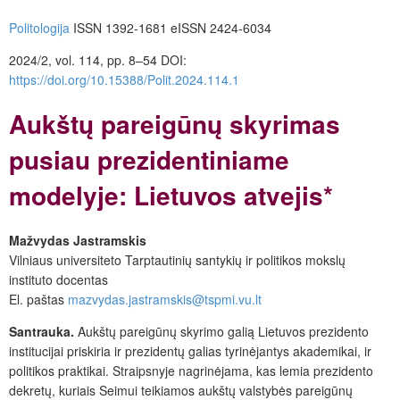
Politologija
ISSN 1392-1681
eISSN 2424-6034
2024/2, vol. 114, pp. 8–54
DOI:
https://doi.org/10.15388/Polit.2024.114.1
Aukštų pareigūnų skyrimas
pusiau prezidentiniame
modelyje: Lietuvos atvejis*
Mažvydas Jastramskis
Vilniaus universiteto Tarptautinių santykių ir politikos mokslų
instituto docentas
El. paštas
mazvydas.jastramskis@tspmi.vu.lt
Santrauka.
Aukštų pareigūnų skyrimo galią Lietuvos prezidento
institucijai priskiria ir prezidentų galias tyrinėjantys akademikai, ir
politikos praktikai. Straipsnyje nagrinėjama, kas lemia prezidento
dekretų, kuriais Seimui teikiamos aukštų valstybės pareigūnų