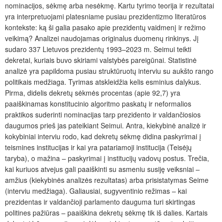
nominacijos, sėkmę arba nesėkmę. Kartu tyrimo teorija ir rezultatai
yra interpretuojami platesniame pusiau prezidentizmo literatūros
kontekste: ką ši galia pasako apie prezidentų vaidmenį ir režimo
veikimą? Analizei naudojamas originalus duomenų rinkinys. Jį
sudaro 337 Lietuvos prezidentų 1993–2023 m. Seimui teikti
dekretai, kuriais buvo skiriami
valstybės pareigūnai. Statistinė
analizė yra papildoma pusiau struktūruotų interviu su aukšto rango
politikais medžiaga. Tyrimas atskleidžia kelis esminius dalykus.
Pirma, didelis dekretų sėkmės procentas (apie 92,7) yra
paaiškinamas konstitucinio algoritmo paskatų ir neformalios
praktikos suderinti nominacijas tarp prezidento ir valdančiosios
daugumos prieš jas pateikiant Seimui. Antra, kiekybinė analizė ir
kokybiniai interviu rodo, kad dekretų sėkmę didina paskyrimai į
teismines institucijas ir kai yra patariamoji institucija (Teisėjų
taryba), o mažina – paskyrimai į institucijų vadovų postus. Trečia,
kai kuriuos atvejus gali paaiškinti su asmeniu susiję veiksniai –
amžius (kiekybinės analizės rezultatas) arba prisistatymas Seime
(interviu medžiaga). Galiausiai, sugyventinio režimas – kai
prezidentas ir valdančioji parlamento dauguma turi skirtingas
politines pažiūras – paaiškina dekretų sėkmę tik iš dalies. Kartais