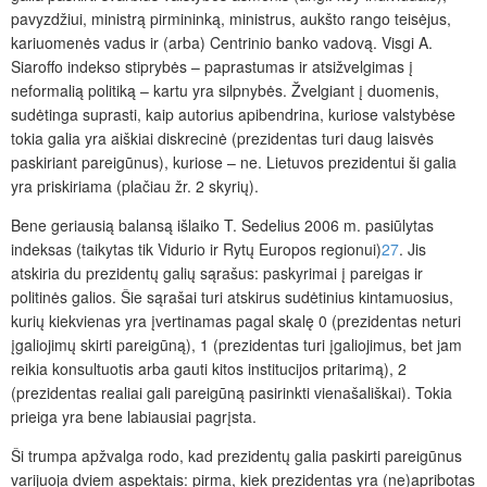
pavyzdžiui, ministrą pirmininką, ministrus, aukšto rango teisėjus,
kariuomenės vadus ir (arba) Centrinio banko vadovą. Visgi A.
Siaroffo indekso stiprybės – paprastumas ir atsižvelgimas į
neformalią politiką – kartu yra silpnybės. Žvelgiant į duomenis,
sudėtinga suprasti, kaip autorius apibendrina
, kuriose valstybėse
tokia galia yra aiškiai diskrecinė (prezidentas turi daug laisvės
paskiriant pareigūnus), kuriose – ne. Lietuvos prezidentui ši galia
yra priskiriama (plačiau žr. 2 skyrių).
Bene geriausią balansą išlaiko T. Sedelius 2006 m. pasiūlytas
indeksas (taikytas tik Vidurio ir Rytų Europos regionui)
27
. Jis
atskiria du prezidentų galių sąrašus: paskyrimai į pareigas ir
politinės galios. Šie sąrašai turi atskirus sudėtinius kintamuosius,
kurių kiekvienas yra
įvertinamas pagal skalę 0 (prezidentas neturi
įgaliojimų skirti pareigūną), 1 (prezidentas turi įgaliojimus, bet jam
reikia konsultuotis arba gauti kitos institucijos pritarimą), 2
(prezidentas realiai gali pareigūną pasirinkti vienašališkai). Tokia
prieiga yra bene labiausiai pagrįsta.
Ši trumpa apžvalga rodo, kad prezidentų galia paskirti pareigūnus
varijuoja dviem aspektais: pirma, kiek prezidentas yra (ne)apribotas