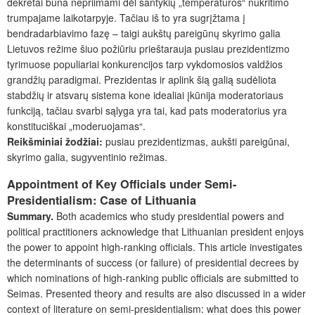
dekretai būna nepriimami
dėl santykių „temperatūros“ nukritimo
trumpajame laikotarpyje. Tačiau iš to yra sugrįžtama į
bendradarbiavimo fazę – taigi aukštų pareigūnų skyrimo galia
Lietuvos režime šiuo požiūriu prieštarauja pusiau prezidentizmo
tyrimuose populiariai konkurencijos tarp vykdomosios valdžios
grandžių paradigmai. Prezidentas ir aplink šią galią sudėliota
stabdžių ir atsvarų sistema kone idealiai įkūnija moderatoriaus
funkciją, tačiau svarbi sąlyga yra tai, kad pats moderatorius yra
konstituciškai „moderuojamas“.
Reikšminiai žodžiai:
pusiau prezidentizmas, aukšti pareigūnai,
skyrimo galia, sugyventinio režimas.
Appointment of Key Officials under Semi-
Presidentialism: Case of Lithuania
Summary.
Both academics who study presidential powers and
political practitioners acknowledge that Lithuanian president enjoys
the power to appoint high-ranking officials. This article investigates
the determinants of success (or failure) of presidential decrees by
which nominations of high-ranking public officials are submitted to
Seimas. Presented theory and results are also discussed in a wider
context of literature on semi-presidentialism: what does this power