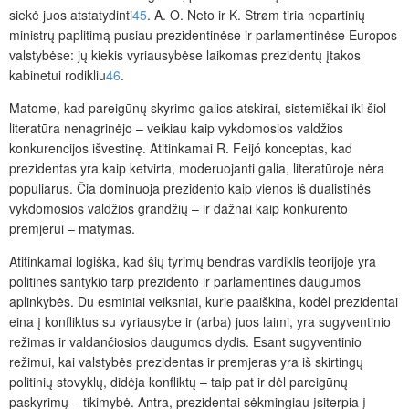
siekė juos atstatydinti
45
. A. O. Neto ir K. Strøm tiria nepartinių
ministrų paplitimą pusiau prezidentinėse ir parlamentinėse Europos
valstybėse: jų kiekis vyriausybėse laikomas prezidentų įtakos
kabinetui rodikliu
46
.
Matome, kad pareigūnų skyrimo galios atskirai, sistemiškai iki šiol
literatūra nenagrinėjo – veikiau kaip vykdomosios valdžios
konkurencijos išvestinę. Atitinkamai R. Feijó konceptas, kad
prezidentas yra kaip ketvirta, moderuojanti galia, literatūroje nėra
populiarus. Čia dominuoja prezidento kaip vienos iš dualistinės
vykdomosios valdžios grandžių – ir dažnai kaip konkurento
premjerui – matymas.
Atitinkamai logiška, kad
šių tyrimų bendras vardiklis teorijoje yra
politinės santykio tarp prezidento ir parlamentinės daugumos
aplinkybės. Du esminiai veiksniai, kurie paaiškina, kodėl prezidentai
eina į konfliktus su vyriausybe ir (arba) juos laimi, yra sugyventinio
režimas ir valdančiosios daugumos dydis. Esant sugyventinio
režimui, kai valstybės prezidentas ir premjeras yra iš skirtingų
politinių stovyklų, didėja konfliktų – taip pat ir dėl pareigūnų
paskyrimų – tikimybė. Antra, prezidentai sėkmingiau įsiterpia į