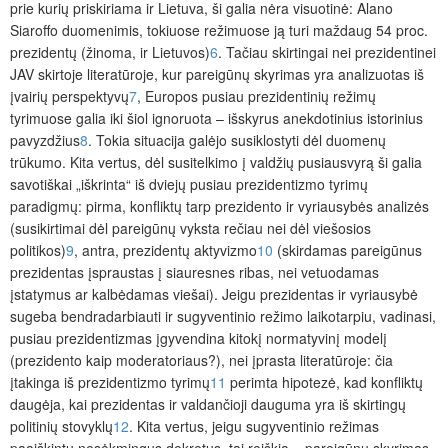
prie kurių priskiriama ir Lietuva, ši
galia nėra visuotinė: Alano
Siaroffo duomenimis, tokiuose režimuose ją turi maždaug 54 proc.
prezidentų (žinoma, ir Lietuvos)
6
. Tačiau skirtingai nei prezidentinei
JAV skirtoje literatūroje, kur pareigūnų skyrimas yra analizuotas iš
įvairių perspektyvų
7
, Europos pusiau prezidentinių režimų
tyrimuose galia iki šiol ignoruota – išskyrus anekdotinius istorinius
pavyzdžius
8
. To
kia situacija galėjo susiklostyti dėl duomenų
trūkumo. Kita vertus, dėl susitelkimo
į valdžių pusiausvyrą ši galia
savotiškai „iškrinta“ iš dviejų pusiau prezidentizmo tyrimų
paradigmų: pirma, konfliktų tarp prezidento ir vyriausybės analizės
(susikirtimai dėl pareigūnų vyksta rečiau nei dėl viešosios
politikos)
9
, antra, prezidentų aktyvizmo
10
(skirdamas pareigūnus
prezidentas įspraustas į siauresnes ribas, nei vetuodamas
įstatymus ar kalbėdamas viešai). Jeigu prezidentas ir vyriausybė
sugeba bendradarbiauti ir sugyventinio režimo laikotarpiu, vadinasi,
pusiau prezidentizmas įgyvendina kitokį normatyvinį modelį
(prezidento kaip moderatoriaus?)
, nei įprasta literatūroje: čia
įtakinga iš prezidentizmo tyrimų
11
perimta hipotezė, kad konfliktų
daugėja, kai prezidentas ir valdančioji dauguma yra iš skirtingų
politinių stovyklų
12
. Kita vertus, jeigu sugyventinio režimas