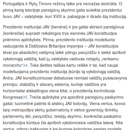
Portugalijos ir Rytų Timoro režimų laike yra nemažas atotrūkis. O
pirmą kartą istorijoje pareigūnų skyrimo galia suteikta prezidentui
buvo JAV – valstybėje, kuri XVIII a. pabaigoje ir išrado šią instituciją.
Prezidento institucijai JAV (bendrai) ir jos galiai skiriant pareigūnus
(konkrečiai) suprasti reikalingos trys esminės JAV konstitucijos
priėmimo aplinkybės. Pirma, prezidento institucija modeliuota
vaduojantis iš Didžiosios Britanijos imperijos – JAV konstitucijos
tėvai jos absoliutinį valdymą laikė ydingu pavyzdžiu ir siekė apriboti
vykdomąją valdžią, kad jų valstybės vad
ovas netaptų „renkamu
monarchu“
34
. Toks išeities taškas kartu reiškė ir tai, kad naujai
modeliuojama prezidento institucija įkūnijo tą vykdomąją valdžią.
Antra, JAV konstituciniuose debatuose remtasi valdžių pusiausvyros
principu: stabdžių ir atsvarų sistema, kurioje valdžios yra
horizontaliai atskaitingos viena kitai, o prezidentą kontroliuoja
Kongresas
35
. Trečia aplinkybė yra specifinė pareigūnų paskyrimo
galiai: tuometinė patirtis iš atskirų JAV kolonijų. Viena vertus, kovos
tarp metropolijos skirtų gubernatorių ir vietos gyventojų išrinktų
parlamentų dėl, pavyzdžiui, teisėjų skyrimo, konkrečiai paskatino
konstitucijos kūrėjus
čia apriboti vykdomosios valdžios laisvę. Kita
vertus, ydingu traktuotas ir kai kuriose kolonijose įvestas modelis,