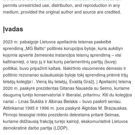
permits unrestricted use, distribution, and reproduction in any
medium, provided the original author and source are credited.
Įvadas
2023 m. pabaigoje Lietuvos apeliacinis teismas paskelbė
sprendimą „MG Baltic“ politinės korupcijos byloje, kuris aukštyn
kojomis apvertė žemesnės instancijos teismų sprendimą – visi
kaltinamieji, o tarp jų ir kai kurių parlamentinių partijų (buvę)
politikai, buvo pripažinti kaltais. Išskirtinio visuomenės dėmesio ir
politinio rezonanso sulaukusioje byloje tokį sprendimą priėmė trijų
teisėjų kolegija
1
. Vieną šių teisėjų,
Evaldą Gražį, į Apeliacinį teismą
2020 m. paskyrė prezidentas Gitanas Nausėda su Seimo, kuriame
daugumą turėjo konservatoriai ir liberalai, pritarimu. Kiti du kolegijos
nariai – Linas Šiukšta ir Albinas Bielskis – buvo paskirti seniau.
Atitinkamai 1995 ir 1996 m. juos paskyrė Algirdas M. Brazauskas.
Pirmojo tiesiogiai rinkto prezidento dekretams pritarė Seimas,
kuriame didžiausią frakciją turėjo kairioji, ekskomunistinė Lietuvos
demokratinė darbo partija (LDDP).