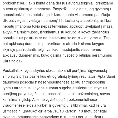
problematiką, į akis krinta gana drąsūs autorių teiginiai, grindžiami
būtent apklausų duomenimis. Pavyzdžiui, teigiama, jog gyventojų
nepasitenkinimas neteisinga ir korumpuota visuomene paaiškėja
„tik pažvelgus į viešąją nuomonę“
11
, tačiau kyla abejonių, ar tikrai
nebūtų įmanoma tokio nepasitenkinimo apčiuopti žvelgiant į mažą
aktyvumą rinkimuose, išrenkamus su korupcija kovoti žadančius
populistinius politikus ar net balsavimą kojomis – emigraciją. Taip
pat apklausų duomenis pervertinantis atrodo ir šiame knygos
skyriuje pasirodantis teiginys, kad, naudojantis
visuomenės
apklausų duomenimis, buvo galima nuspėti pilietinius neramumus
Ukrainoje
12
.
Paskutinis knygos skyrius siekia atskleisti perėjimą išgyvenusių
žmonių istorijas pasitelkus etnografinių tyrimų rezultatus. Aptardami
daugybės posocialistinėse visuomenėse atliktų antropologinių
tyrimų atradimus, knygos autoriai sugeba atskleisti itin intymius
perėjimą patyrusių žmonių pasakojimus apie pažeminimą, savęs
kaltinimą ir gėdą. Apie nelygybės pojūtį pokomunistinėse
visuomenėse leidžia kalbėti ir gyventojų įsitikinimai, kad jie yra
„išmestieji“, „paaukotieji“ arba „10/10 kartõs“ (10 metų per ilgai
gyvenę komunistinėje santvarkoje ir 10 metų per jauni išeiti į