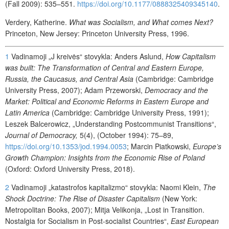
(Fall 2009): 535–551.
https://doi.org/10.1177/0888325409345140
.
Verdery, Katherine.
What was Socialism, and What comes Next?
Princeton, New Jersey: Princeton University Press, 1996.
1
Vadinamoji „J kreivės“ stovykla: Anders Aslund,
How Capitalism
was built: The Transformation of Central and Eastern Europe,
Russia, the Caucasus, and Central Asia
(Cambridge: Cambridge
University Press, 2007); Adam Przeworski,
Democracy and the
Market: Political and Economic Reforms in Eastern Europe and
Latin America
(Cambridge: Cambridge University Press, 1991);
Leszek Balcerowicz, „Understanding Postcommunist Transitions“,
Journal of Democracy,
5(4), (October 1994): 75–89,
https://doi.org/10.1353/jod.1994.0053
; Marcin Piatkowski,
Europe’s
Growth Champion: Insights from the Economic Rise of Poland
(Oxford: Oxford University Press, 2018).
2
Vadinamoji „katastrofos kapitalizmo“ stovykla: Naomi Klein,
The
Shock Doctrine: The Rise of Disaster Capitalism
(New York:
Metropolitan Books, 2007); Mitja Velikonja, „Lost in Transition.
Nostalgia for Socialism in Post-socialist Countries“,
East European