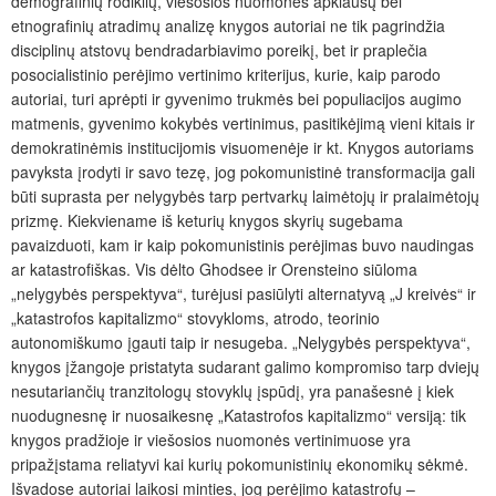
demografinių rodik­lių, viešosios nuomonės apklausų bei
etnografinių atradimų analizę knygos autoriai ne tik pagrindžia
disciplinų atstovų bendradarbiavimo poreikį, bet ir praplečia
posocialistinio perėjimo vertinimo kriterijus, kurie, kaip parodo
autoriai, turi aprėpti ir gyvenimo trukmės bei populiacijos augimo
matmenis, gyvenimo kokybės vertinimus, pasitikėjimą vieni kitais ir
demokratinėmis institucijomis visuomenėje ir kt. Knygos autoriams
pavyksta įrodyti ir savo tezę, jog pokomunistinė transformacija gali
būti suprasta per nelygybės tarp pertvarkų laimėtojų ir pralaimėtojų
prizmę. Kiekviename iš keturių knygos skyrių sugebama
pavaizduoti, kam ir kaip pokomunistinis perėjimas buvo naudingas
ar katastrofiškas. Vis dėlto Ghodsee ir Orensteino siūloma
„nelygybės perspektyva“, turėjusi pasiūlyti alternatyvą „J kreivės“ ir
„katastrofos kapitalizmo“ stovykloms, atrodo, teorinio
autonomiškumo įgauti taip ir nesugeba. „Nelygybės perspektyva“,
knygos įžangoje pristatyta sudarant galimo kompromiso tarp dviejų
nesutariančių tranzitologų stovyklų įspūdį, yra panašesnė į kiek
nuodugnesnę ir nuosaikesnę „Katast­rofos kapitalizmo“ versiją: tik
knygos pradžioje ir viešosios nuomonės vertinimuose yra
pripažįstama reliatyvi kai kurių pokomunistinių ekonomikų sėkmė.
Išvadose autoriai laikosi minties, jog perėjimo katastrofų –