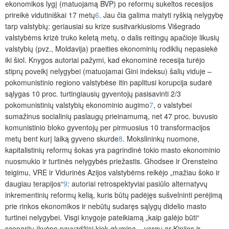
ekonomikos lygį (matuojamą BVP) po reformų sukeltos recesijos
prireikė vidutiniškai 17 metų
6
. Jau čia galima matyti ryškią nelygybę
tarp valstybių: geriausiai su krize susitvarkiusioms Višegrado
valstybėms krizė truko keletą metų, o dalis reitingų apačioje likusių
valstybių (pvz., Moldavija) praeities ekonominių rodiklių nepasiekė
iki šiol. Knygos autoriai pažymi, kad ekonominė recesija turėjo
stiprų poveikį nelygybei (matuojamai Gini indeksu) šalių viduje –
pokomunistinio regiono valstybėse itin paplitusi korupcija sudarė
sąlygas 10 proc. turtingiausių gyventojų pasisavinti 2/3
pokomunistinių valstybių ekonominio augimo
7
, o valstybei
sumažinus socialinių paslaugų prieinamumą, net 47 proc. buvusio
komunistinio bloko gyventojų per pirmuosius 10 transformacijos
metų bent kurį laiką gyveno skurde
8
. Mokslininkų nuomone,
kapitalistinių reformų šokas yra pagrindinė tokio masto ekonominio
nuosmukio ir turtinės nelygybės priežastis. Ghodsee ir Orensteino
teigimu, VRE ir Vidurinės Azijos valstybėms reikėjo „mažiau šoko ir
daugiau terapijos“
9
: autoriai retrospektyviai pasiūlo alternatyvų
inkrementinių reformų kelią, kuris būtų padėjęs sušvelninti perėjimą
prie rinkos ekonomikos ir
nebūtų sudaręs sąlygų didelio masto
turtinei nelygybei. Visgi knygoje pateikiamą „kaip galėjo būti“
scenarijų įkvėpę pavyzdžiai kiek glumina – vargu ar Kinijos ir