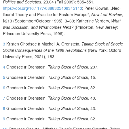
Politics and Societies
, 23.04 (Fall 2009): 535–551,
https://doi.org/10.1177/0888325409345140
; Peter Gowan, „Neo-
liberal Theory and Practice for Eastern Europe“,
New Left Review
,
I/213 (September/October 1995): 3–60;
Katherine Verdery,
What
was Socialism, and What comes Next?
(Princeton, New Jersey:
Princeton University Press, 1996).
3
Kristen Ghodsee ir Mitchell A. Orenstein,
Taking Stock of Shock:
Social Consequences of the 1989 Revolutions
(New York: Oxford
University Press, 2021), 183.
4
Ghodsee ir Orenstein,
Taking Stock of Shock
, 207.
5
Ghodsee ir Orenstein,
Taking Stock of Shock
, 15.
6
Ghodsee ir Orenstein,
Taking Stock of Shock,
32.
7
Ghodsee ir Orenstein,
Taking Stock of Shock
, 40.
8
Ghodsee ir Orenstein,
Taking Stock of Shock
, 43.
9
Ghodsee ir Orenstein,
Taking Stock of Shock
, 62.
10
Otaviano Canuto, „Whither China’s Economic Growth“,
Policy