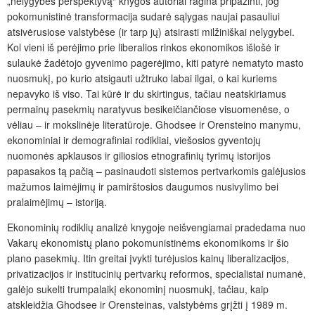
„nelygybės perspektyvą“ knygos autoriai ragina pripažinti, jog
pokomunistinė transformacija sudarė sąlygas naujai pasauliui
atsivėrusiose valstybėse (ir tarp jų) atsirasti milžiniškai nelygybei.
Kol vieni iš perėjimo prie liberalios rinkos ekonomikos išlošė ir
sulaukė žadėtojo gyvenimo pagerėjimo, kiti patyrė nematyto masto
nuosmukį, po kurio atsigauti užtruko labai ilgai, o kai kuriems
nepavyko iš viso. Tai kūrė ir du skirtingus, tačiau neatskiriamus
permainų pasekmių naratyvus besikeičiančiose visuomenėse, o
vėliau – ir mokslinėje literatūroje. Ghodsee ir Orensteino manymu,
ekonominiai ir demografiniai rodikliai, viešosios gyventojų
nuomonės apklausos ir giliosios etnografinių tyrimų istorijos
papasakos tą pačią – pasinaudoti sistemos pertvarkomis galėjusios
mažumos laimėjimų ir pamirštosios daugumos nusivylimo bei
pralaimėjimų – istoriją.
Ekonominių rodiklių analizė knygoje neišvengiamai pradedama nuo
Vakarų ekonomistų plano pokomunistinėms ekonomikoms ir
šio
plano pasekmių. Itin greitai įvykti turėjusios kainų liberalizacijos,
privatizacijos ir institucinių pertvarkų reformos, specialistai numanė,
galėjo sukelti trumpalaikį ekonominį nuosmukį, tačiau, kaip
atskleidžia Ghodsee ir Orensteinas, valstybėms grįžti į 1989 m.