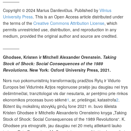
Copyright © 2024 Marius Danilevičius. Published by
Vilnius
University Press
.
This is an Open Access article distributed under
the terms of the
Creative Commons Attribution License
, which
permits unrestricted use, distribution, and reproduction in any
medium, provided the original author and source are credited.
_______
Ghodsee, Kristen ir Mitchell Alexander Orenstein.
Taking
Stock of Shock: Social Consequences of the 1989
Revolutions
. New York: Oxford University Press, 2021.
Nors nuo pokomunistinių transformacijų pradžios Rytų ir Vidurio
Europos bei Vidurinės Azijos regionuose praėjo jau daugiau nei trys
dešimtmečiai, tranzitologai vis dar nesutaria, ar perėjimo prie rinkos
ekonomikos procesas buvo sėkmė
1
, ar, priešingai, katastrofa
2
.
Būtent šių mokslinių stovyklų ginčų fone 2021 m. buvo išleista
Kristen Ghodsee ir Mitchello Alexanderio Orensteino knyga „Taking
Stock of Shock: Social Consequences of the 1989 Revolutions“. K.
Ghodsee yra etnografė, jau daugiau nei 20 metų atliekanti lauko