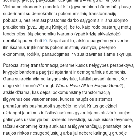
Vietnamo ekonomikų modeliai ir jų įgyvendinimo būdas būtų buvę
suderinami su demokratiniu pokomunistinių transformacijų
pobūdžiu, nes remiasi prastomis darbo sąlygomis ir išnaudojimo
praktikomis (pvz., uigurų Kinijoje), be to, kaip rodo pastarųjų metų
tendencijos, šių ekonomikų tvarumo (ypač krizių akivaizdoje)
nereikėtų pervertinti
10
. Nepaisant to, atskiro pagyrimo yra vertas
itin išsamus ir įtikinantis pokomunistinių valstybių perėjimo
ekonominių rodiklių panaudojimas ir vizualizavimas šiame skyriuje.
Posocialistinę transformaciją persmelkusios nelygybės perspektyvą
knygoje bandoma pagrįsti aptariant ir demografinius duomenis.
Gana sukrečiančiame knygos skyriuje, taikliai pavadintame „Kur
dingo visi žmonės?“ (angl.
Where Have All the People Gone?
),
atskleidžiama, kas dėjosi pokomunistinę transformaciją
išgyvenusiose visuomenėse, kuriose naujósios sistemos
pranašumais pasinaudoti sugebėjo ne visi. Kritus geležinei
uždangai jauniems ir išsilavinusiems gyventojams atsivėrė naujos
galimybės užsienyje bei užsienio investicijų sulaukusiose tėvynėse,
tačiau ekonominę krizę sunkiausiai išgyvenančiųjų, prisitaikyti prie
naujos rinkos nesugebėjusiųjų arba jai nebereikalingųjų grupėje