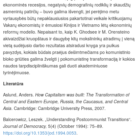
ekonominės recesijos, negatyvių demografinių rodiklių ir skaudžių
asmeninių patirčių – buvo galima išvengti, jei perėjimo metu
vyriausybės būtų nepaklausiusios pakartotinai veikale kritikuojamų
Vakarų ekonomistų ir ėmusiosi Kinijos ir Vietnamo lėtų ekonominių
reformų modelio. Nepaisant to, kaip K. Ghodsee ir M. Orensteino
akivaizdžiai kruopštaus ir daugybę kitų mokslininkų atradimų į vieną
vietą sudėjusio darbo rezultatas atsiradusi knyga yra puikus
pavyzdys, kokiais būdais praėjus dešimtmečiams po komunistinio
bloko griūties galima žvelgti į pokomunistinę transformaciją ir kokios
naudos tarpdiscipliniškumas gali duoti akademiniuose
tyrinėjimuose.
Literatūra
Aslund, Anders.
How Capitalism was built: The Transformation of
Central and Eastern Europe, Russia, the Caucasus, and Central
Asia
. Cambridge: Cambridge University Press, 2007.
Balcerowicz, Leszek. „Understanding Postcommunist Transitions“.
Journal of Democracy,
5(4) (October 1994): 75–89.
https://doi.org/10.1353/jod.1994.0053
.