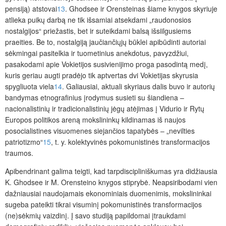
pensiją) atstovai
13
. Ghodsee ir Orensteinas šiame knygos skyriuje
atlieka puikų darbą ne tik išsamiai atsekdami „raudonosios
nostalgijos“ priežastis, bet ir suteikdami balsą išsiilgusiems
praeities. Be to, nostalgiją jaučiančiųjų būklei apibūdinti autoriai
sėkmingai pasitelkia ir tuometinius anekdotus, pavyzdžiui,
pasakodami apie Vokietijos susivienijimo proga pasodintą medį,
kuris geriau augti pradėjo tik aptvertas dvi Vokietijas skyrusia
spygliuota viela
14
. Galiausiai, aktuali skyriaus dalis buvo ir autorių
bandymas etnografinius įrodymus susieti su šiandiena –
nacionalistinių ir tradicionalistinių jėgų atėjimas į Vidurio ir Rytų
Europos politikos areną mokslininkų kildinamas iš naujos
posocialistines visuomenes siejančios tapatybės – „nevilties
patriotizmo“
15
, t. y. kolektyvinės pokomunistinės transformacijos
traumos.
Apibendrinant galima teigti, kad tarpdiscipliniškumas yra didžiausia
K. Ghodsee ir M. Orensteino knygos
stiprybė. Neapsiribodami vien
dažniausiai naudojamais ekonominiais duomenimis, mokslininkai
sugeba pateikti tikrai visuminį pokomunistinės transformacijos
(ne)sėk­mių vaizdinį. Į savo studiją papildomai įtraukdami