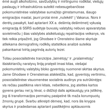
ėmė augti alkoholizmo, savižudybių ir mirtingumo rodikliai, viešųjų
paslaugų ir infrastruktūros suteikti nebesugebančiose
pokomunistinėse valstybėse sumažėjo gimstamumas, išaugo
emigracijos mastai, jauni protai ėmė „nutekėti“ į Vakarus. Nors ir
derėtų pasakyti, kad aptariant XX a. dešimtą dešimt­metį vykusią
emigraciją iš SSRS sudėtyje buvusių valstybių nebuvo apsvarstytas
sovietmečiu į šias valstybės atsikėlusiųjų repatriacijos veiksnys, vis
tiek reikia pripažinti, jog Ghodsee ir Orensteino šiame skyriuje
atliekama demografinių rodiklių statistikos analizė suteikia
pakankamai tvirtą pagrindą autorių tezei.
Toliau posocialistinės tranzicijos „laimėtojų“ ir „pralaimėtojų“
išsiskiriančių naratyvų liniją pratęsti imasi kitas, viešajai
pokomunistinių valstybių bloko gyventojų nuomonei skirtas skyrius.
Jame Ghodsee ir Orensteinas atskleidžia, kad, gyventojų vertinimu,
posocialistinėse visuomenėse socialinis audinys yra sutrūkinėjęs:
vis rečiau pasitikima vieni kitais, nebetikima, jog ateities kartos
gyvens geriau nei jų tėvai, o didžioji dalis apklaustųjų yra įsitikinę,
jog iš transformacijos permainų pasipelnė tik maža korumpuotų
žmonių grupė. Svarbu atkreipti dėmesį, kad, nors šis knygos
skyrius ir pradedamas aptariant pasitikėjimo apklausomis