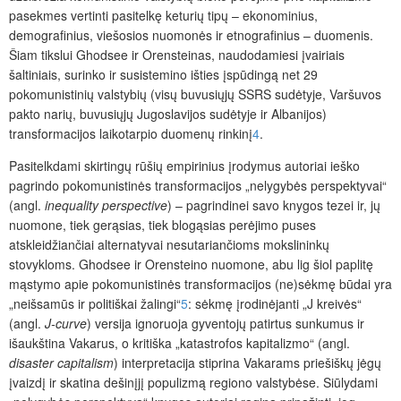
pasekmes vertinti pasitelkę keturių tipų – ekonominius,
demografinius, viešosios nuomonės ir etnografinius – duomenis.
Šiam tikslui Ghodsee ir Orensteinas, naudodamiesi įvairiais
šaltiniais, surinko ir susistemino išties įspūdingą net 29
pokomunistinių valstybių (visų buvusiųjų SSRS sudėtyje, Varšuvos
pakto narių, buvusiųjų Jugoslavijos sudėtyje ir Albanijos)
transformacijos laikotarpio duomenų rinkinį
4
.
Pasitelkdami skirtingų rūšių empirinius įrodymus autoriai ieško
pagrindo pokomunistinės transformacijos „nelygybės perspektyvai“
(angl.
inequality perspective
) – pagrindinei savo knygos tezei ir, jų
nuomone, tiek gerąsias, tiek blogąsias perėjimo puses
atskleidžiančiai alternatyvai nesutariančioms mokslininkų
stovykloms. Ghodsee ir Orensteino nuomone, abu lig šiol paplitę
mąstymo apie pokomunistinės transformacijos (ne)sėkmę būdai yra
„neišsamūs ir politiškai žalingi“
5
: sėkmę įrodinėjanti „J kreivės“
(angl.
J-curve
) versija ignoruoja gyventojų patirtus sunkumus ir
išaukština Vakarus, o kritiška „katastrofos kapitalizmo“ (angl.
disaster capitalism
) interpretacija stiprina Vakarams priešiškų jėgų
įvaizdį ir skatina dešinįjį populizmą regiono valstybėse. Siūlydami