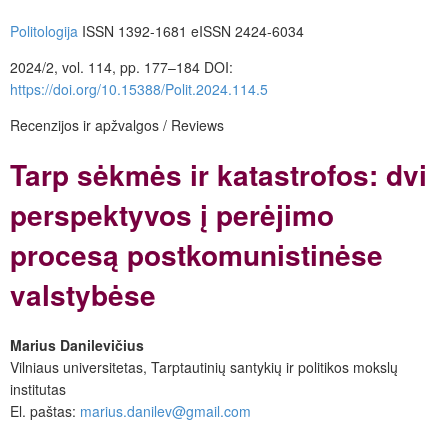
Politologija
ISSN 1392-1681 eISSN 2424-6034
2024/2, vol. 114, pp. 177–184
DOI:
https://doi.org/10.15388/Polit.2024.114.5
Recenzijos ir apžvalgos / Reviews
Tarp sėkmės ir katastrofos: dvi
perspektyvos į perėjimo
procesą postkomunistinėse
valstybėse
Marius Danilevičius
Vilniaus universitetas, Tarptautinių santykių ir politikos mokslų
institutas
El. paštas:
marius.danilev@gmail.com
_______