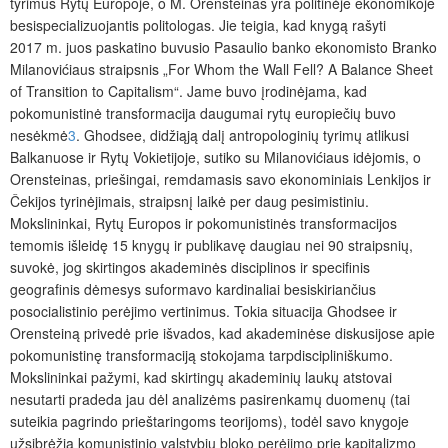
tyrimus Rytų Europoje, o M. Orensteinas yra politinėje ekonomikoje
besispecializuojantis politologas. Jie teigia, kad knygą rašyti
2017 m. juos paskatino buvusio Pasaulio banko ekonomisto Branko
Milanovićiaus straipsnis „For Whom the Wall Fell? A Balance Sheet
of Transition to Capitalism“. Jame buvo įrodinėjama, kad
pokomunistinė transformacija daugumai rytų europiečių buvo
nesėkmė
3
. Ghodsee, didžiąją dalį antropologinių tyrimų atlikusi
Balkanuose ir Rytų Vokietijoje, sutiko su Milanovićiaus idėjomis, o
Orensteinas, priešingai, remdamasis savo ekonominiais Lenkijos ir
Čekijos tyrinėjimais, straipsnį laikė per daug pesimistiniu.
Mokslininkai, Rytų Europos ir pokomunistinės transformacijos
temomis išleidę 15 knygų ir publikavę daugiau nei 90 straipsnių,
suvokė, jog skirtingos akademinės disciplinos
ir specifinis
geografinis dėmesys suformavo kardinaliai besiskiriančius
posocialistinio perėjimo vertinimus. Tokia situacija Ghodsee ir
Orensteiną privedė prie išvados, kad akademinėse diskusijose apie
pokomunistinę transformaciją stokojama tarpdiscipliniškumo.
Mokslininkai pažymi, kad skirtingų akademinių laukų atstovai
nesutarti pradeda jau dėl analizėms pasirenkamų duomenų (tai
suteikia pagrindo prieštaringoms teorijoms), todėl savo knygoje
užsibrėžia komunistinio valstybių bloko perėjimo prie kapitalizmo