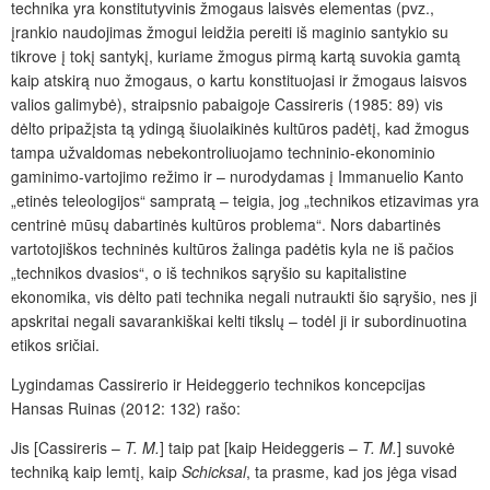
technika yra konstitutyvinis žmogaus laisvės elementas (pvz.,
įrankio naudojimas žmogui leidžia pereiti iš maginio santykio su
tikrove į tokį santykį, kuriame žmogus pirmą kartą suvokia gamtą
kaip atskirą nuo žmogaus, o kartu konstituojasi ir žmogaus laisvos
valios galimybė), straipsnio pabaigoje Cassireris (1985: 89) vis
dėlto pripažįsta tą ydingą šiuolaikinės kultūros padėtį, kad žmogus
tampa užvaldomas nebekontroliuojamo techninio-ekonominio
gaminimo-vartojimo režimo ir – nurodydamas į Immanuelio Kanto
„etinės teleologijos“ sampratą – teigia, jog „technikos etizavimas yra
centrinė mūsų dabartinės kultūros problema“. Nors dabartinės
vartotojiškos techninės kultūros žalinga padėtis kyla ne iš pačios
„technikos dvasios“, o iš technikos sąryšio su kapitalistine
ekonomika, vis dėlto pati technika negali nutraukti šio sąryšio, nes ji
apskritai negali savarankiškai kelti tikslų – todėl ji ir subordinuotina
etikos sričiai.
Lygindamas Cassirerio ir Heideggerio technikos koncepcijas
Hansas Ruinas (2012: 132) rašo:
Jis [Cassireris –
T. M.
] taip pat [kaip Heideggeris –
T. M.
] suvokė
techniką kaip lemtį, kaip
Schicksal
, ta prasme, kad jos jėga visad