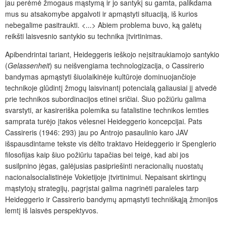
jau perėmė žmogaus mąstymą ir jo santykį su gamta, palikdama
mus su atsakomybe apgalvoti ir apmąstyti situaciją, iš kurios
nebegalime pasitraukti. <...> Abiem problema buvo, ką galėtų
reikšti laisvesnio santykio su technika įtvirtinimas.
Apibendrintai tariant, Heideggeris ieškojo neįsitraukiamojo santykio
(
Gelassenheit
) su neišvengiama technologizacija, o Cassirerio
bandymas apmąstyti šiuolaikinėje kultūroje dominuojančioje
technikoje glūdintį žmogų laisvinantį potencialą galiausiai jį atvedė
prie technikos subordinacijos etinei sričiai. Šiuo požiūriu galima
svarstyti, ar kasireriška polemika su fatalistine technikos lemties
samprata turėjo įtakos vėlesnei Heideggerio koncepcijai. Pats
Cassireris (1946: 293) jau po Antrojo pasaulinio karo JAV
išspausdintame tekste vis dėlto traktavo Heideggerio ir Spenglerio
filosofijas kaip šiuo požiūriu tapačias bei teigė, kad abi jos
susilpnino jėgas, galėjusias pasipriešinti neracionalių nuostatų
nacionalsocialistinėje Vokietijoje įtvirtinimui. Nepaisant skirtingų
mąstytojų strategijų, pagrįstai galima nagrinėti paraleles tarp
Heideggerio ir Cassirerio bandymų apmąstyti techniškąją žmonijos
lemtį iš laisvės perspektyvos.