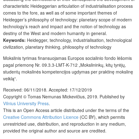
characteristic Heideggerian articulation of industrialisation process
comes to the fore, as well as of some important themes of
Heidegger’s philosophy of technology: planetary scope of modern
technology’s reach and impact and the notion of technology as
destiny of the West and modern humanity in general.
Keywords:
Heidegger,
technology, industrialisation, technological
civilization, planetary thinking, philosophy of technology
Mokslinis tyrimas finansuojamas Europos socialinio fondo lėšomis
pagal priemonę Nr. 09.3.3-LMT-K-712 „Mokslininkų, kitų tyrėjų,
studentų mokslinės kompetencijos ugdymas per praktinę mokslinę
veiklą“.
Received:
06/11/2018.
Accepted:
17/12/2019
Copyright © Tomas Nemunas Mickevičius, 2019. Published by
Vilnius University Press
.
This is an Open Access article distributed under the terms of the
Creative Commons Attribution Licence
(CC BY), which permits
unrestricted use, distribution, and reproduction in any medium,
provided the original author and source are credited.