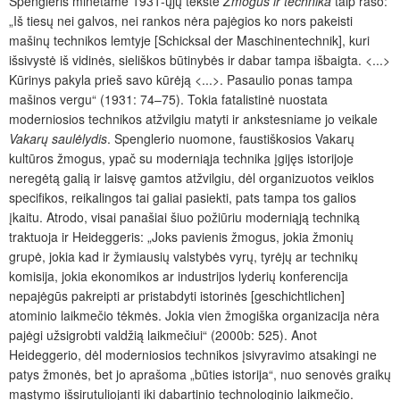
Spengleris minėtame 1931-ųjų tekste
Žmogus ir technika
taip rašo:
„Iš tiesų nei galvos, nei rankos nėra pajėgios ko nors pakeisti
mašinų technikos lemtyje [Schicksal der Maschinentechnik], kuri
išsivystė iš vidinės, sieliškos būtinybės ir dabar tampa išbaigta. <...>
Kūrinys pakyla prieš savo kūrėją <...>. Pasaulio ponas tampa
mašinos vergu“ (1931: 74–75). Tokia fatalistinė nuostata
moderniosios technikos atžvilgiu matyti ir ankstesniame jo veikale
Vakarų saulėlydis
. Spenglerio nuomone, faustiškosios Vakarų
kultūros žmogus, ypač su moderniąja technika įgijęs istorijoje
neregėtą galią ir laisvę gamtos atžvilgiu, dėl organizuotos veiklos
specifikos, reikalingos tai galiai pasiekti, pats tampa tos galios
įkaitu. Atrodo, visai panašiai šiuo požiūriu moderniąją techniką
traktuoja ir Heideggeris: „Joks pavienis žmogus, jokia žmonių
grupė, jokia kad ir žymiausių valstybės vyrų, tyrėjų ar technikų
komisija, jokia ekonomikos ar industrijos lyderių konferencija
nepajėgūs pakreipti ar pristabdyti istorinės [geschichtlichen]
atominio laikmečio tėkmės. Jokia vien žmogiška organizacija nėra
pajėgi užsigrobti valdžią laikmečiui“ (2000b: 525). Anot
Heideggerio, dėl moderniosios technikos įsivyravimo atsakingi ne
patys žmonės, bet jo aprašoma „būties istorija“, nuo senovės graikų
mąstymo išsirutuliojanti iki dabartinio technologinio laikmečio.