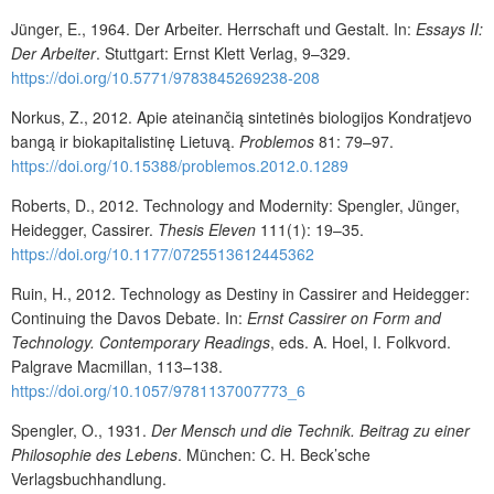
Jünger, E., 1964. Der Arbeiter. Herrschaft und Gestalt. In:
Essays II:
Der Arbeiter
. Stuttgart: Ernst Klett Verlag, 9–329.
https://doi.org/10.5771/9783845269238-208
Norkus, Z., 2012. Apie ateinančią sintetinės biologijos Kondratjevo
bangą ir biokapitalistinę Lietuvą.
Problemos
81: 79–97.
https://doi.org/10.15388/problemos.2012.0.1289
Roberts, D., 2012. Technology and Modernity: Spengler, Jünger,
Heidegger, Cassirer.
Thesis Eleven
111(1): 19–35.
https://doi.org/10.1177/0725513612445362
Ruin, H., 2012. Technology as Destiny in Cassirer and Heidegger:
Continuing the Davos Debate. In:
Ernst Cassirer on Form and
Technology. Contemporary Readings
, eds. A. Hoel, I. Folkvord.
Palgrave Macmillan, 113–138.
https://doi.org/10.1057/9781137007773_6
Spengler, O., 1931.
Der Mensch und die Technik. Beitrag zu einer
Philosophie des Lebens
. München: C. H. Beck’sche
Verlagsbuchhandlung.