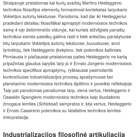
Straipsnyje pristatomas kai kurių svarbių Martino Heideggerio
technikos filosofijos elementų formavimosi kontekstas tarpukario
Vokietijos autorių tekstuose. Parodoma, kad dar iki Heideggeriui
pradedant detaliau filosofiškai apmąstyti moderniosios technikos
esmę 4-ojo dešimtmečio viduryje, kai kuriais atžvilgiais panašių
technikos esmės paieškų galima rasti ir kiek anksčiau parašytuose
kitų tarpukario Vokietijos autorių tekstuose, buvusiuose, anot
tyrinėtojų, tiek Heideggerio įkvėpimo, tiek polemikos šaltiniais.
Pirmiausia ir plačiausiai pristatomas paties Heideggerio ne kartą
pripažintas glaudus sąryšis tarp jo ir Ernsto Jüngerio moderniosios
technikos specifikos apmąstymų, ryškiausiai pasirodantis
konkrečiuose industrializacijos procesų aprašymuose bei
planetarinio moderniosios technikos išplitimo ir poveikio refleksijoje.
Taip pat parodomas panašumas tarp, viena vertus, Heideggerio ir
Oswaldo Spenglerio moderniosios technikos kaip šiuolaikinio
žmogaus lemties (
Schicksal
) sampratos ir, kita vertus, Heideggerio
ir Ernsto Cassirerio polemikos su fatalistine technikos lemties
interpretacija.
Industrializacijos filosofinė artikuliacija