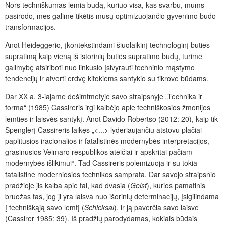
Nors techniškumas lemia būdą, kuriuo visa, kas svarbu, mums
pasirodo, mes galime tikėtis mūsų optimizuojančio gyvenimo būdo
transformacijos.
Anot Heideggerio, įkontekstindami šiuolaikinį technologinį būties
supratimą kaip vieną iš istorinių būties supratimo būdų, turime
galimybę atsiriboti nuo linkusio įsivyrauti techninio mąstymo
tendencijų ir atverti erdvę kitokiems santykio su tikrove būdams.
Dar XX a. 3-iajame dešimtmetyje savo straipsnyje „Technika ir
forma“ (1985) Cassireris irgi kalbėjo apie techniškosios žmonijos
lemties ir laisvės santykį. Anot Davido Robertso (2012: 20), kaip tik
Spenglerį Cassireris laikęs „<...> lyderiaujančiu atstovu plačiai
paplitusios iracionalios ir fatalistinės modernybės interpretacijos,
grasinusios Veimaro respublikos ateičiai ir apskritai pačiam
modernybės išlikimui“. Tad Cassireris polemizuoja ir su tokia
fatalistine moderniosios technikos samprata. Dar savojo straipsnio
pradžioje jis kalba apie tai, kad dvasia (
Geist
), kurios pamatinis
bruožas tas, jog ji yra laisva nuo išorinių determinacijų, įsigilindama
į techniškąją savo lemtį (
Schicksal
), ir ją paverčia savo laisve
(Cassirer 1985: 39). Iš pradžių parodydamas, kokiais būdais