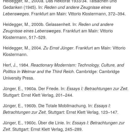
Heidegger, M., 2000a. Das Rektorat 1933/34. Tatsachen und
Gedanken (1945). In:
Reden und andere Zeugnisse eines
Lebensweges
. Frankfurt am Main: Vittorio Klostermann, 372–394.
Heidegger, M., 2000b. Gelassenheit. In:
Reden und andere
Zeugnisse eines Lebensweges
. Frankfurt am Main: Vittorio
Klostermann, 517–529.
Heidegger, M., 2004.
Zu Ernst Jünger
. Frankfurt am Main: Vittorio
Klostermann.
Herf, J., 1984.
Reactionary Modernism: Technology, Culture, and
Politics in Weimar and the Third Reich
. Cambridge: Cambridge
University Press.
Jünger, E., 1960a. Der Friede. In:
Essays I: Betrachtungen zur Zeit
.
Stuttgart: Ernst Klett Verlag, 201–244.
Jünger, E., 1960b. Die Totale Mobilmachung. In:
Essays I:
Betrachtungen zur Zeit
. Stuttgart: Ernst Klett Verlag, 123–147.
Jünger, E., 1960c. Über die Linie. In:
Essays I: Betrachtungen zur
Zeit
. Stuttgart: Ernst Klett Verlag, 245–289.