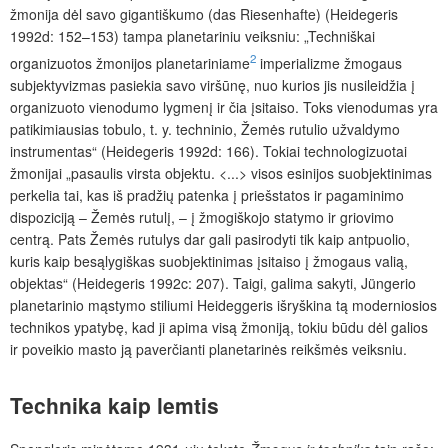
žmonija dėl savo gigantiškumo (das Riesenhafte) (Heidegeris
1992d: 152–153) tampa planetariniu veiksniu: „Techniškai
2
organizuotos žmonijos planetariniame
imperializme žmogaus
subjektyvizmas pasiekia savo viršūnę, nuo kurios jis nusileidžia į
organizuoto vienodumo lygmenį ir čia įsitaiso. Toks vienodumas yra
patikimiausias tobulo, t. y. techninio, Žemės rutulio užvaldymo
instrumentas“ (Heidegeris 1992d: 166). Tokiai technologizuotai
žmonijai „pasaulis virsta objektu. <...> visos esinijos suobjektinimas
perkelia tai, kas iš pradžių patenka į priešstatos ir pagaminimo
dispoziciją – Žemės rutulį, – į žmogiškojo statymo ir griovimo
centrą. Pats Žemės rutulys dar gali pasirodyti tik kaip antpuolio,
kuris kaip besąlygiškas suobjektinimas įsitaiso į žmogaus valią,
objektas“ (Heidegeris 1992c: 207). Taigi, galima sakyti, Jüngerio
planetarinio mąstymo stiliumi Heideggeris išryškina tą moderniosios
technikos ypatybę, kad ji apima visą žmoniją, tokiu būdu dėl galios
ir poveikio masto ją paverčianti planetarinės reikšmės veiksniu.
Technika kaip lemtis