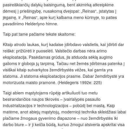
pasireiškiančių dalykų baisingumą, bent akimirką atkreipkime
dėmesį į priešingybę, nusakomą dvejopai: „Reinas“, įstatytas į
jėgainę, ir „Reinas“, apie kurį kalbama meno kūrinyje, to paties
pavadinimo Helderlyno himne.
Taip pat tame pačiame tekste skaitome:
Kitaip atrodo laukas, kurį kadaise įdirbdavo valstietis, kai įdirbti dar
reiškė: prižiūrėti ir puoselėti. Valstiečio darbas nėra arimo
eksploatacija. Pasėdamas grūdus, jis atiduoda sėklą augimo
galioms ir globoja jų tarpimą. Tačiau net žemės įdirbimas patenka į
visiškai kitaip su­tvarkytos žemdirbystės vėžes, kai gamta yra
statoma. Ji statoma eksploatacijos prasme. Dabar žemdirbystė yra
motorizuota maisto pramonė. (Heidegeris 1992e: 225)
Taigi abiem mąstytojams rūpėję artikuliuoti tuo metu
besirandančios naujos tikrovės – įvairialypės pasaulio
industrializacijos ir technologizacijos – pobūdį bei mastą. Kaip
matėme, anot abiejų mąstytojų, modernioji technika skleidžiasi labai
plačiame žmogaus gyvenimo diapazone – nuo žemdirbystės iki
darbo biure – ir ji keičia būdą, kuriuo žmogui atsiveria apskritai visa