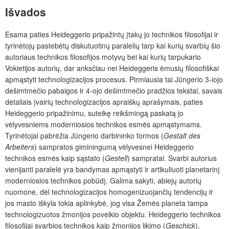
Išvados
Esama paties Heideggerio pripažintų įtakų jo technikos filosofijai ir
tyrinėtojų pastebėtų diskutuotinų paralelių tarp kai kurių svarbių šio
autoriaus technikos filosofijos motyvų bei kai kurių tarpukario
Vokietijos autorių, dar anksčiau nei Heideggeris ėmusių filosofiškai
apmąstyti technologizacijos procesus.
Pirmiausia tai Jüngerio 3-iojo
dešimtmečio pabaigos ir 4-ojo dešimtmečio pradžios tekstai, savais
detaliais įvairių technologizacijos apraiškų aprašymais, paties
Heideggerio pripažinimu, suteikę reikšmingą paskatą jo
vėlyvesniems moderniosios technikos esmės apmąstymams.
Tyrinėtojai pabrėžia Jüngerio darbininko formos (
Gestalt des
Arbeiters
) sampratos giminingumą vėlyvesnei Heideggerio
technikos esmės kaip sąstato (
Gestell
) sampratai. Svarbi autorius
vienijanti paralelė yra bandymas apmąstyti ir artikuliuoti planetarinį
moderniosios technikos pobūdį. Galima sakyti, abiejų autorių
nuomone, dėl technologizacijos homogenizuojančių tendencijų ir
jos masto iškyla tokia aplinkybė, jog visa Žemės planeta tampa
technologizuotos žmonijos poveikio objektu. Heideggerio technikos
filosofijai svarbios technikos kaip žmonijos likimo (
Geschick
),