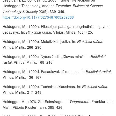
Heidegger, Technology, and the Everyday.
Bulletin of Science,
Technology & Society
23(5): 339–349.
https://doi.org/10.1177/0270467603259868
Heidegeris, M., 1992a. Filosofijos pabaiga ir pagrindinis mąstymo
uždavinys. In:
Rinktiniai raštai
. Vilnius: Mintis, 408–425.
Heidegeris, M., 1992b. Metafizikos įveika. In:
Rinktiniai raštai
.
Vilnius: Mintis, 266–290.
Heidegeris, M., 1992c. Nyčės žodis „Dievas mirė“. In:
Rinktiniai
raštai
. Vilnius: Mintis, 168–216.
Heidegeris, M., 1992d. Pasaulėvaizdžio metas. In:
Rinktiniai raštai
.
Vilnius: Mintis, 136–167.
Heidegeris, M., 1992e. Technikos klausimas. In:
Rinktiniai raštai
.
Vilnius: Mintis, 217–243.
Heidegger, M., 1976. Zur Seinsfrage. In:
Wegmarken
. Frankfurt am
Main: Vittorio Klostermann, 385–426.