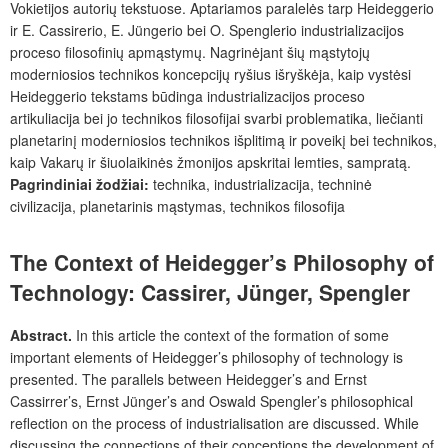
Vokietijos autorių tekstuose. Aptariamos paralelės tarp Heideggerio
ir E. Cassirerio, E. Jüngerio bei O. Spenglerio industrializacijos
proceso filosofinių apmąstymų. Nagrinėjant šių mąstytojų
moderniosios technikos koncepcijų ryšius išryškėja, kaip vystėsi
Heideggerio tekstams būdinga industrializacijos proceso
artikuliacija bei jo technikos filosofijai svarbi problematika, liečianti
planetarinį moderniosios technikos išplitimą ir poveikį bei technikos,
kaip Vakarų ir šiuolaikinės žmonijos apskritai lemties, sampratą.
Pagrindiniai žodžiai:
technika, industrializacija, techninė
civilizacija, planetarinis mąstymas, technikos filosofija
The Context of Heidegger’s Philosophy of
Technology: Cassirer, Jünger, Spengler
Abstract.
In this article the context of the formation of some
important elements of Heidegger’s philosophy of technology is
presented. The parallels between Heidegger’s and Ernst
Cassirrer’s, Ernst Jünger’s and Oswald Spengler’s philosophical
reflection on the process of industrialisation are discussed. While
discussing the connections of their conceptions the development of