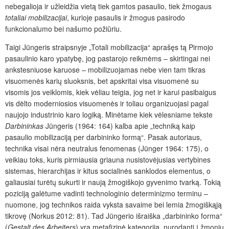
nebegalioja ir užleidžia vietą tiek gamtos pasaulio, tiek žmogaus
totaliai mobilizacijai
, kurioje pasaulis ir žmogus pasirodo
funkcionalumo bei našumo požiūriu.
Taigi Jüngeris straipsnyje „Totali mobilizacija“ aprašęs tą Pirmojo
pasaulinio karo ypatybę, jog pastarojo reikmėms – skirtingai nei
ankstesniuose karuose – mobilizuojamas nebe vien tam tikras
visuomenės karių sluoksnis, bet apskritai visa visuomenė su
visomis jos veiklomis, kiek vėliau teigia, jog net ir karui pasibaigus
vis dėlto moderniosios visuomenės ir toliau organizuojasi pagal
naujojo industrinio karo logiką. Minėtame kiek vėlesniame tekste
Darbininkas
Jüngeris (1964: 164) kalba apie „techniką kaip
pasaulio mobilizaciją per darbininko formą“. Pasak autoriaus,
technika visai nėra neutralus fenomenas (Jünger 1964: 175), o
veikiau toks, kuris pirmiausia griauna nusistovėjusias vertybines
sistemas, hierarchijas ir kitus socialinės sanklodos elementus, o
galiausiai turėtų sukurti ir naują žmogiškojo gyvenimo tvarką. Tokią
poziciją galėtume vadinti technologinio determinizmo terminu –
nuomone, jog technikos raida vyksta savaime bei lemia žmogiškąją
tikrovę (Norkus 2012: 81). Tad Jüngerio išraiška „darbininko forma“
(
Gestalt des Arbeiters
) yra metafizinė kategorija, nurodanti į žmonių