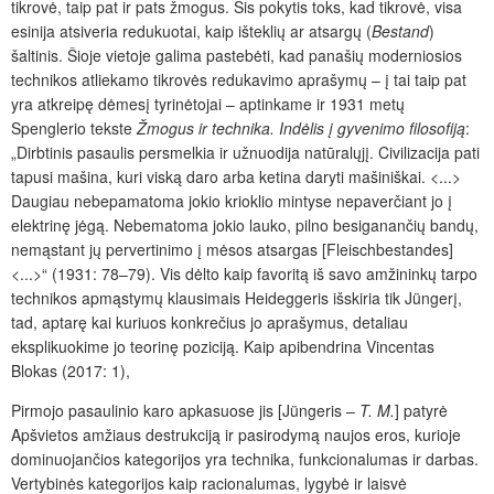
tikrovė, taip pat ir pats žmogus. Šis pokytis toks, kad tikrovė, visa
esinija atsiveria redukuotai, kaip išteklių ar atsargų (
Bestand
)
šaltinis. Šioje vietoje galima pastebėti, kad panašių moderniosios
technikos atliekamo tikrovės redukavimo aprašymų – į tai taip pat
yra atkreipę dėmesį tyrinėtojai – aptinkame ir 1931 metų
Spenglerio tekste
Žmogus ir technika. Indėlis į gyvenimo filosofiją
:
„Dirbtinis pasaulis persmelkia ir užnuodija natūralųjį. Civilizacija pati
tapusi mašina, kuri viską daro arba ketina daryti mašiniškai. <...>
Daugiau nebepamatoma jokio krioklio mintyse nepaverčiant jo į
elektrinę jėgą. Nebematoma jokio lauko, pilno besiganančių bandų,
nemąstant jų pervertinimo į mėsos atsargas [Fleischbestandes]
<...>“ (1931: 78–79). Vis dėlto kaip favoritą iš savo amžininkų tarpo
technikos apmąstymų klausimais Heideggeris išskiria tik Jüngerį,
tad, aptarę kai kuriuos konkrečius jo aprašymus, detaliau
eksplikuokime jo teorinę poziciją. Kaip apibendrina Vincentas
Blokas (2017: 1),
Pirmojo pasaulinio karo apkasuose jis [Jüngeris –
T. M.
] patyrė
Apšvietos amžiaus destrukciją ir pasirodymą naujos eros, kurioje
dominuojančios kategorijos yra technika, funkcionalumas ir darbas.
Vertybinės kategorijos kaip racionalumas, lygybė ir laisvė