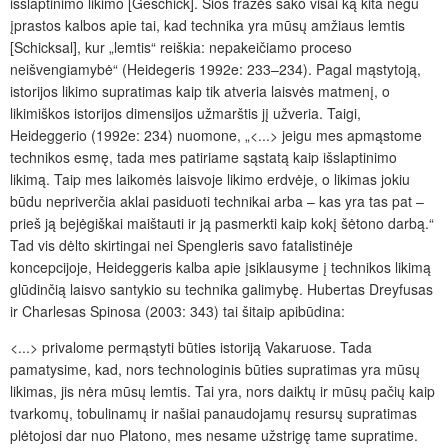
išslaptinimo likimo [Geschick]. Šios frazės sako visai ką kita negu
įprastos kalbos apie tai, kad technika yra mūsų amžiaus lemtis
[Schicksal], kur „lemtis“ reiškia: nepakeičiamo proceso
neišvengiamybė“ (Heidegeris 1992e: 233–234). Pagal mąstytoją,
istorijos likimo supratimas kaip tik atveria laisvės matmenį, o
likimiškos istorijos dimensijos užmarštis jį užveria. Taigi,
Heideggerio (1992e: 234) nuomone, „<...> jeigu mes apmąstome
technikos esmę, tada mes patiriame sąstatą kaip išslaptinimo
likimą. Taip mes laikomės laisvoje likimo erdvėje, o likimas jokiu
būdu nepriverčia aklai pasiduoti technikai arba – kas yra tas pat –
prieš ją bejėgiškai maištauti ir ją pasmerkti kaip kokį šėtono darbą.“
Tad vis dėlto skirtingai nei Spengleris savo fatalistinėje
koncepcijoje, Heideggeris kalba apie įsiklausyme į technikos likimą
glūdinčią laisvo santykio su technika galimybę. Hubertas Dreyfusas
ir Charlesas Spinosa (2003: 343) tai šitaip apibūdina:
<...> privalome permąstyti būties istoriją Vakaruose. Tada
pamatysime, kad, nors technologinis būties supratimas yra mūsų
likimas, jis nėra mūsų lemtis. Tai yra, nors daiktų ir mūsų pačių kaip
tvarkomų, tobulinamų ir našiai panaudojamų resursų supratimas
plėtojosi dar nuo Platono, mes nesame užstrigę tame supratime.