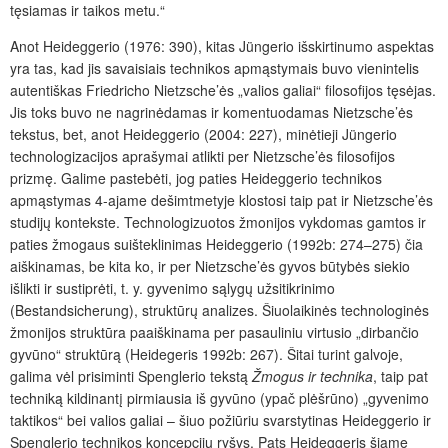
tęsiamas ir taikos metu.“
Anot Heideggerio (1976: 390), kitas Jüngerio išskirtinumo aspektas
yra tas, kad jis savaisiais technikos apmąstymais buvo vienintelis
autentiškas Friedricho Nietzsche’ės „valios galiai“ filosofijos tęsėjas.
Jis toks buvo ne nagrinėdamas ir komentuodamas Nietzsche’ės
tekstus, bet, anot Heideggerio (2004: 227), minėtieji Jüngerio
technologizacijos aprašymai atlikti per Nietzsche’ės filosofijos
prizmę. Galime pastebėti, jog paties Heideggerio technikos
apmąstymas 4-ajame dešimtmetyje klostosi taip pat ir Nietzsche’ės
studijų kontekste. Technologizuotos žmonijos vykdomas gamtos ir
paties žmogaus suišteklinimas Heideggerio (1992b: 274–275) čia
aiškinamas, be kita ko, ir per Nietzsche’ės gyvos būtybės siekio
išlikti ir sustiprėti, t. y. gyvenimo sąlygų užsitikrinimo
(Bestandsicherung), struktūrų analizes. Šiuolaikinės technologinės
žmonijos struktūra paaiškinama per pasauliniu virtusio „dirbančio
gyvūno“ struktūrą (Heidegeris 1992b: 267). Šitai turint galvoje,
galima vėl prisiminti Spenglerio tekstą
Žmogus ir technika
, taip pat
techniką kildinantį pirmiausia iš gyvūno (ypač plėšrūno) „gyvenimo
taktikos“ bei valios galiai – šiuo požiūriu svarstytinas Heideggerio ir
Spenglerio technikos koncepcijų ryšys. Pats Heideggeris šiame