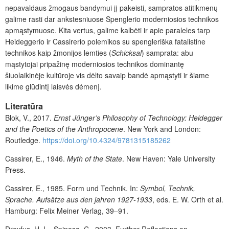
nepavaldaus žmogaus bandymui jį pakeisti, sampratos atitikmenų
galime rasti dar ankstesniuose Spenglerio moderniosios technikos
apmąstymuose. Kita vertus, galime kalbėti ir apie paraleles tarp
Heideggerio ir Cassirerio polemikos su spengleriška fatalistine
technikos kaip žmonijos lemties (
Schicksal
) samprata: abu
mąstytojai pripažinę moderniosios technikos dominantę
šiuolaikinėje kultūroje vis dėlto savaip bandė apmąstyti ir šiame
likime glūdintį laisvės dėmenį.
Literatūra
Blok, V., 2017.
Ernst Jünger’s Philosophy of Technology: Heidegger
and the Poetics of the Anthropocene
. New York and London:
Routledge.
https://doi.org/10.4324/9781315185262
Cassirer, E., 1946.
Myth of the State
. New Haven: Yale University
Press.
Cassirer, E., 1985. Form und Technik. In:
Symbol, Technik,
Sprache. Aufsätze aus den jahren 1927-1933
, eds. E. W. Orth et al.
Hamburg: Felix Meiner Verlag, 39–91.
Dreyfus, H. L., Spinosa, C., 2003. Further Reflections on