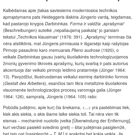
Kalbėdamas apie įtakas saviesiems moderniosios technikos
apmąstymams pats Heideggeris išskiria Jüngerio vardą, teigdamas,
kad pastarojo knygos
Darbininkas. Forma ir valdžia
„aprašymai“
(Beschreibungen) suteikė „nepaliaujamą paskatą“ jo garsiam
tekstui „Technikos klausimas“ (1976: 391). „Aprašymų“ terminas čia
nėra atsitiktinis, mat Jüngeris pirmiausia ir išgarsėjo kaip rašytojas
Pirmojo pasaulinio karo memuarais
Plieno audrose
(1920), o
veikale
Darbininkas
gausu įvairių šiuolaikinės technologizuojamos
žmonių gyvenimo tikrovės aprašymų, kurių svarbą ir pats autorius
akcentuoja dar veikalo pirmojo leidimo pratarmėje (Jünger 1964:
13). Pavyzdžiui, iliustruodamas veikalui esminę darbininko formos
(
Gestalt des Arbeiters
), esančios tam tikra metafizine šiuolaikinės
visuomenės technologizacijos procesų varomąja galia (Jünger
1964: 126), sampratą, Jüngeris (1964: 105) rašo:
Pobūdis judėjimo, apie kurį čia šnekama, <...> yra pastebimas tiek,
kiek akis siekia, o akis šiame laike siekia toli. Tai nėra vien tik
eismas – mechaninė nuotolio įveika [Überwindung der Entfernung],
kuri veržiasi pasiekti sviedinio greitį – šitai judėjimas pasiglemžė,
bet taip pat [pasiglemžė –
T. M.
] ir apskritai bet kokią veiklą. Jis