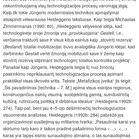
nekontroliuojamą visų technologizacijos procesų varomąją jėgą.
Kaip tik tokie Jüngerio moderniosios technikos apmąstymai
atsispindi vėlesniuose Heideggerio tekstuose. Kaip teigia Michaelas
Zimmermanas (1990: 80), „Heideggerio vėlyvesnė idėja, kad
technologinėje eroje žmonija yra „provokuojama“
Gestell
, i.e.,
verčiama traktuoti save ir visus kitus esinius kaip „stovintį rezervą“
(
Bestand
) totaliai mobilizacijai, buvo analogiška Jüngerio idėjai, kad
darbininko
Gestalt
vertė žmoniją mobilizuoti save ir žemę kaip
stovintį rezervą stiprinant technologinį totalios kontrolės projektą“.
Panašiai kaip Jüngeris, Heideggeris teigia šį nuo žmonių
pasirinkimo nepriklausantį technologizacijos procesą apimant
praktiškai visas tikrovės sritis. Tekste „Metafizikos įveika“ jis teigė:
„Šis pavadinimas [technika –
T. M.
] apima visus esinijos regionus,
konstruojančius esinių visumą: suobjektintą gamtą, suindustrintą
kultūrą, rutinizuotą politiką ir dirbtinius idealus“ (Heidegeris 1992b:
274). Taip pat, bent jau 4–5-ojo dešimtmečių technologizuotos
visuomenės analizėse, Heideggeris (1992b: 284) pabrėžė jos
organizavimosi susiliejimą su militarine tvarka: „Pasauliniai karai yra
skirtumo tarp karo ir taikos pradinė pašalinimo forma <...>. <...>
karas yra tapęs esinio sunaudojimo atmaina, o tas sunaudojimas