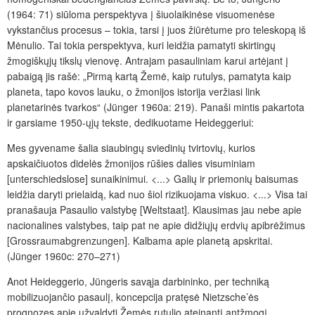
(1964: 71) siūloma perspektyva į šiuolaikinėse visuomenėse
vykstančius procesus – tokia, tarsi į juos žiūrėtume pro teleskopą iš
Mėnulio. Tai tokia perspektyva, kuri leidžia pamatyti skirtingų
žmogiškųjų tikslų vienovę. Antrajam pasauliniam karui artėjant į
pabaigą jis rašė: „Pirmą kartą Žemė, kaip rutulys, pamatyta kaip
planeta, tapo kovos lauku, o žmonijos istorija veržiasi link
planetarinės tvarkos“ (Jünger 1960a: 219). Panaši mintis pakartota
ir garsiame 1950-ųjų tekste, dedikuotame Heideggeriui:
Mes gyvename šalia siaubingų sviedinių tvirtovių, kurios
apskaičiuotos didelės žmonijos rūšies dalies visuminiam
[unterschiedslose] sunaikinimui. <...> Galių ir priemonių baisumas
leidžia daryti prielaidą, kad nuo šiol rizikuojama viskuo. <...> Visa tai
pranašauja Pasaulio valstybę [Weltstaat]. Klausimas jau nebe apie
nacionalines valstybes, taip pat ne apie didžiųjų erdvių apibrėžimus
[Grossraumabgrenzungen]. Kalbama apie planetą apskritai.
(Jünger 1960c: 270–271)
Anot Heideggerio, Jüngeris savąja darbininko, per techniką
mobilizuojančio pasaulį, koncepcija pratęsė Nietzsche’ės
prognozes apie užvaldyti Žemės rutulio ateinantį antžmogį