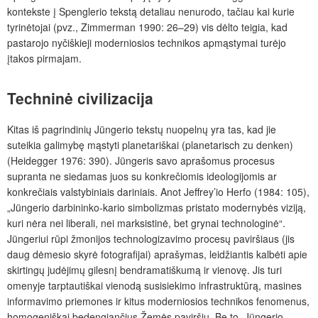
kontekste į Spenglerio tekstą detaliau nenurodo, tačiau kai kurie
tyrinėtojai (pvz., Zimmerman 1990: 26–29) vis dėlto teigia, kad
pastarojo nyčiškieji moderniosios technikos apmąstymai turėjo
įtakos pirmajam.
Techninė civilizacija
Kitas iš pagrindinių Jüngerio tekstų nuopelnų yra tas, kad jie
suteikia galimybę mąstyti planetariškai (planetarisch zu denken)
(Heidegger 1976: 390). Jüngeris savo aprašomus procesus
supranta ne siedamas juos su konkrečiomis ideologijomis ar
konkrečiais valstybiniais dariniais. Anot Jeffrey’io Herfo (1984: 105),
„Jüngerio darbininko-kario simbolizmas pristato modernybės viziją,
kuri nėra nei liberali, nei marksistinė, bet grynai technologinė“.
Jüngeriui rūpi žmonijos technologizavimo procesų paviršiaus (jis
daug dėmesio skyrė fotografijai) aprašymas, leidžiantis kalbėti apie
skirtingų judėjimų gilesnį bendramatiškumą ir vienovę. Jis turi
omenyje tarptautiškai vienodą susisiekimo infra­struktūrą, masines
informavimo priemones ir kitus moderniosios technikos fenomenus,
homogeniškai bedengiančius Žemės paviršių. Be to, Jüngerio