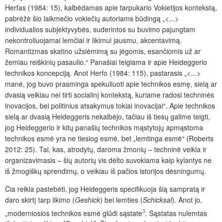
Herfas (1984: 15), kalbėdamas apie tarpukario Vokietijos kontekstą,
pabrėžė šio laikmečio vokiečių autoriams būdingą „<...>
individualios subjektyvybės, suderintos su buvimo pajungtam
nekontroliuojamai lemčiai ir likimui jausmu, akcentavimą.
Romantizmas skatino užsiėmimą su jėgomis, esančiomis už ar
žemiau reiškinių pasaulio.“ Panašiai teigiama ir apie Heideggerio
technikos koncepciją. Anot Herfo (1984: 115), pastarasis „<...>
manė, jog buvo prasminga spekuliuoti apie technikos esmę, sielą ar
dvasią veikiau nei tirti socialinį kontekstą, kuriame radosi techninės
inovacijos, bei politinius atsakymus tokiai inovacijai“. Apie technikos
sielą ar dvasią Heideggeris nekalbėjo, tačiau iš tiesų galime teigti,
jog Heideggerio ir kitų panašių technikos mąstytojų apmąstoma
technikos esmė yra ne tiesiog esmė, bet „lemtinga esmė“ (Roberts
2012: 25). Tai, kas, atrodytų, daroma žmonių – techninė veikla ir
organizavimasis – šių autorių vis dėlto suvokiama kaip kylantys ne
iš žmogiškų sprendimų, o veikiau iš pačios istorijos dėsningumų.
Čia reikia pastebėti, jog Heideggeris specifikuoja šią sampratą ir
daro skirtį tarp likimo (
Geshick
) bei lemties (
Schicksal
). Anot jo,
3
„moderniosios technikos esmė glūdi sąstate
. Sąstatas nulemtas