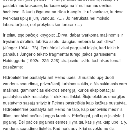
pastebimas laukuose, kuriuose sėjama ir nuimamas derlius,
šachtose, iš kurių išgaunama rūda ir anglis, ir užtvankose, kuriose
tvenkiasi upių ir jūrų vanduo. <...> Jo netrūksta nei mokslo
laboratorijose, nei prekybos kontorose <...>.
Ir toliau toje pačioje knygoje: „Dirva, dabar tvarkoma mašinomis ir
tręšiama dirbtiniu fabriko azotu, daugiau nebėra ta pati dirva“
(Jünger 1964: 176). Tyrinėtojai visai pagrįstai teigia, kad tokie ir
panašūs Jüngerio teksto fragmentai turėjo įtakos garsiesiems
Heide­ggerio (1992e: 225–226) straipsnio, skirto technikos temai,
pasažams:
Hidroelektrinė pastatyta ant Reino upės. Ji nustato upę duoti
vandens spaudimą, priverčiantį turbinas suktis, o šis sukimasis varo
mašinas, gaminančias elektros energiją, kurios eks­ploatacijai
pastatytos elektros stotys ir elektros tinklai. Šioje elektros energijos
nustatymo sąsajų srityje ir Reinas pasireiškia kaip kažkas nustatyta.
Hidroelektrinė pastatyta ant Reino ne taip, kaip senovinis medinis
tiltas, per šimtmečius jungęs krantus. Priešingai, pati upė įstatyta į
jėgainę. Dėl pačios jėgainės esmės ji yra tai, kas ji yra kaip upė, t. y.
vandens spaudimo tiekėja. Kad nors apytikriai suvoktume čia