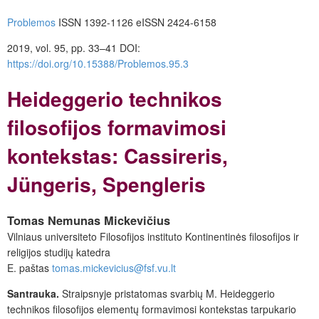
Problemos
ISSN 1392-1126 eISSN 2424-6158
2019, vol. 95, pp. 33–41 DOI:
https://doi.org/10.15388/Problemos.95.3
Heideggerio technikos
filosofijos formavimosi
kontekstas: Cassireris,
Jüngeris, Spengleris
Tomas Nemunas Mickevičius
Vilniaus universiteto Filosofijos instituto Kontinentinės filosofijos ir
religijos studijų katedra
E. paštas
tomas.mickevicius@fsf.vu.lt
Santrauka.
Straipsnyje pristatomas svarbių M. Heideggerio
technikos filosofijos elementų formavimosi kontekstas tarpukario