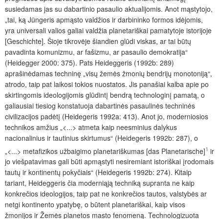
susiedamas jas su dabartinio pasaulio aktualijomis. Anot mąstytojo,
„tai, ką Jüngeris apmąsto valdžios ir darbininko formos idėjomis,
yra universali valios galiai valdžia planetariškai pamatytoje istorijoje
[Geschichte]. Šioje tikrovėje šiandien glūdi viskas, ar tai būtų
pavadinta komunizmu, ar fašizmu, ar pasaulio demokratija“
(Heidegger 2000: 375). Pats Heideggeris (1992b: 289)
aprašinėdamas techninę „visų žemės žmonių bendrijų monotoniją“,
atrodo, taip pat laikosi tokios nuostatos. Jis panašiai kalba apie po
skirtingomis ideologijomis glūdintį bendrą technologinį pamatą, o
galiausiai tiesiog konstatuoja dabartinės pasaulinės techninės
civilizacijos padėtį
(Heidegeris 1992a: 413). Anot jo, moderniosios
technikos amžius „<...> atmeta kaip neesminius dalykus
nacionalinius ir tautinius skirtumus“ (Heidegeris 1992b: 287), o
1
„<...> metafizikos užbaigimo planetariškumas [das Planetarische]
ir
jo viešpatavimas gali būti apmąstyti nesiremiant istoriškai įrodomais
tautų ir kontinentų pokyčiais“ (Heidegeris 1992b: 274). Kitaip
tariant, Heideggeris čia moderniąją techniką supranta ne kaip
konkrečios ideologijos, taip pat ne konkrečios tautos, valstybės ar
netgi kontinento ypatybę, o būtent planetariškai, kaip visos
žmonijos ir Žemės planetos masto fenomeną. Technologizuota