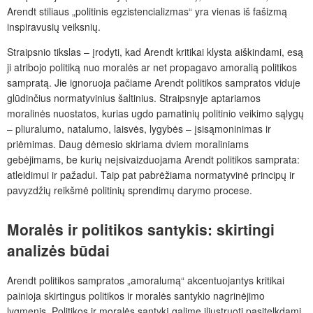
Arendt stiliaus „politinis egzistencializmas“ yra vienas iš fašizmą
inspiravusių veiksnių.
Straipsnio tikslas – įrodyti, kad Arendt kritikai klysta aiškindami, esą
ji atribojo politiką nuo moralės ar net propagavo amoralią politikos
sampratą. Jie ignoruoja pačiame Arendt politikos sampratos viduje
glūdinčius normatyvinius šaltinius. Straipsnyje aptariamos
moralinės nuostatos, kurias ugdo pamatinių politinio veikimo sąlygų
– pliuralumo, natalumo, laisvės, lygybės – įsisąmoninimas ir
priėmimas. Daug dėmesio skiriama dviem moraliniams
gebėjimams, be kurių neįsivaizduojama Arendt politikos samprata:
atleidimui ir pažadui. Taip pat pabrėžiama normatyvinė principų ir
pavyzdžių reikšmė politinių sprendimų darymo procese.
Moralės ir politikos santykis: skirtingi
analizės būdai
Arendt politikos sampratos „amoralumą“ akcentuojantys kritikai
painioja skirtingus politikos ir moralės santykio nagrinėjimo
lygmenis. Politikos ir moralės santykį galime iliustruoti pasitelkdami