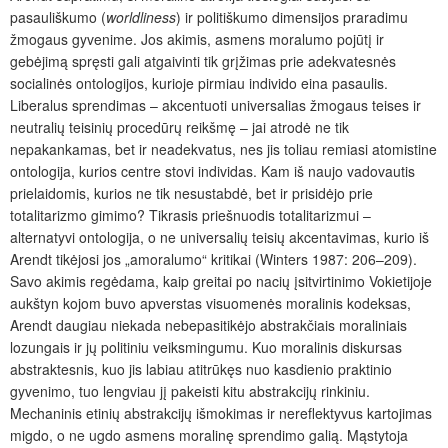
pasauliškumo (
worldliness
) ir politiškumo dimensijos praradimu
žmogaus gyvenime. Jos akimis, asmens moralumo pojūtį ir
gebėjimą spręsti gali atgaivinti tik grįžimas prie adekvatesnės
socialinės ontologijos, kurioje pirmiau individo eina pasaulis.
Liberalus sprendimas – akcentuoti universalias žmogaus teises ir
neutralių teisinių procedūrų reikšmę – jai atrodė ne tik
nepakankamas, bet ir neadekvatus, nes jis toliau remiasi atomistine
ontologija, kurios centre stovi individas. Kam iš naujo vadovautis
prielaidomis, kurios ne tik nesustabdė, bet ir prisidėjo prie
totalitarizmo gimimo? Tikrasis priešnuodis totalitarizmui –
alternatyvi ontologija, o ne universalių teisių akcentavimas, kurio iš
Arendt tikėjosi jos „amoralumo“ kritikai (Winters 1987: 206–209).
Savo akimis regėdama, kaip greitai po nacių įsitvirtinimo Vokietijoje
aukštyn kojom buvo apverstas visuomenės moralinis kodeksas,
Arendt daugiau niekada nebepasitikėjo abstrakčiais moraliniais
lozungais ir jų politiniu veiksmingumu. Kuo moralinis diskursas
abstraktesnis, kuo jis labiau atitrūkęs nuo kasdienio praktinio
gyvenimo, tuo lengviau jį pakeisti kitu abstrakcijų rinkiniu.
Mechaninis etinių abstrakcijų išmokimas ir nereflektyvus kartojimas
migdo, o ne ugdo asmens moralinę sprendimo galią. Mąstytoja