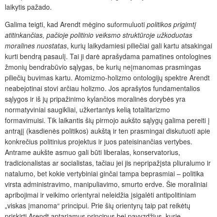
laikytis pažado.
Galima teigti, kad Arendt mėgino suformuluoti
politikos prigimtį
atitinkančias, pačioje politinio veiksmo struktūroje užkoduotas
moralines nuostatas
, kurių laikydamiesi piliečiai gali kartu atsakingai
kurti bendrą pasaulį. Tai ji darė aprašydama pamatines ontologines
žmonių bendrabūvio sąlygas, be kurių neįmanomas prasmingas
piliečių buvimas kartu. Atomizmo-holizmo ontologijų spektre Arendt
neabejotinai stovi arčiau holizmo. Jos aprašytos fundamentalios
sąlygos ir iš jų pripažinimo kylančios moralinės dorybės yra
normatyviniai saugikliai, užkertantys kelią totalitarizmo
formavimuisi. Tik laikantis šių pirmojo aukšto sąlygų galima pereiti į
antrąjį (kasdienės politikos) aukštą ir ten prasmingai diskutuoti apie
konkrečius politinius projektus ir juos pateisinančias vertybes.
Antrame aukšte asmuo gali būti liberalas, konservatorius,
tradicionalistas ar socialistas, tačiau jei jis nepripažįsta pliuralumo ir
natalumo, bet kokie vertybiniai ginčai tampa beprasmiai – politika
virsta administravimo, manipuliavimo, smurto erdve. Šie moraliniai
apribojimai ir veikimo orientyrai neleidžia įsigalėti antipolitiniam
„viskas įmanoma“ principui. Prie šių orientyrų taip pat reikėtų
priskirti Arendt aptariamus principus bei pavyzdžius, kurie