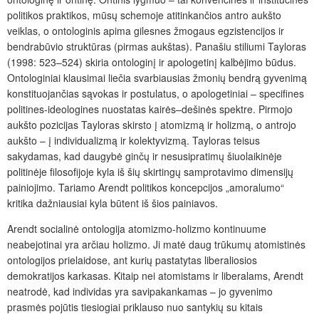
politikos praktikos, mūsų schemoje atitinkančios antro aukšto
veiklas, o ontologinis apima gilesnes žmogaus egzistencijos ir
bendrabūvio struktūras (pirmas aukštas). Panašiu stiliumi Tayloras
(1998: 523–524) skiria ontologinį ir apologetinį kalbėjimo būdus.
Ontologiniai klausimai liečia svarbiausias žmonių bendrą gyvenimą
konstituojančias sąvokas ir postulatus, o apologetiniai – specifines
politines-ideologines nuostatas kairės–dešinės spektre. Pirmojo
aukšto pozicijas Tayloras skirsto į atomizmą ir holizmą, o antrojo
aukšto – į individualizmą ir kolektyvizmą. Tayloras teisus
sakydamas, kad daugybė ginčų ir nesusipratimų šiuolaikinėje
politinėje filosofijoje kyla iš šių skirtingų samprotavimo dimensijų
painiojimo. Tariamo Arendt politikos koncepcijos „amoralumo“
kritika dažniausiai kyla būtent iš šios painiavos.
Arendt socialinė ontologija atomizmo-holizmo kontinuume
neabejotinai yra arčiau holizmo. Ji matė daug trūkumų atomistinės
ontologijos prielaidose, ant kurių pastatytas liberaliosios
demokratijos karkasas. Kitaip nei atomistams ir liberalams, Arendt
neatrodė, kad individas yra savipakankamas – jo gyvenimo
prasmės pojūtis tiesiogiai priklauso nuo santykių su kitais