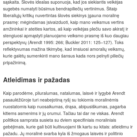
sąskaita. Šlovės idealas suponuoja, kad jos siekiantis veikėjas
sugebės numatyti būsimus bendrapiliečių vertinimus. Šitaip
liberaliųjų kritikų nuvertintas šlovės siekinys įgauna moralinę
prasmę: mėgindamas įsivaizduoti, kaip mano veiksmus vertins
amžininkai ir ateities kartos, aš kaip veikėjas plečiu savo akiratį ir
stengiuosi apmąstyti planuojamo veiksmo prasmę iš kuo daugiau
perspektyvų (Arendt 1995: 266; Buckler 2011: 125–127). Toks
reflektyvumas mažina tikimybę, kad imsiuosi amoralių veiksmų,
kurie galėtų sumenkinti mano šansus kada nors pelnyti piliečių
pripažinimą.
Atleidimas ir pažadas
Kaip parodėme, pliuralumas, natalumas, laisvė ir lygybė Arendt
pasaulėžiūroje turi neabejotiną ryšį su tokiomis moralinėmis
nuostatomis kaip nuosaikumas, drąsa, abipusiškumas, pagarba
kitiems asmenims ir jų orumui. Tačiau tai dar ne viskas. Arendt
politikos samprata susieta su dviem specifiniais moraliniais
gebėjimais, kurie gali būti kultivuojami tik kartu su kitais: atleidimu ir
pažadu. Jų moralinė svarba kyla iš žmogaus laisvės ir politinio