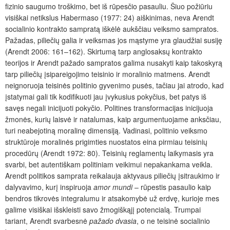
fizinio saugumo troškimo, bet iš rūpesčio pasauliu. Šiuo požiūriu
visiškai netikslus Habermaso (1977: 24) aiškinimas, neva Arendt
socialinio kontrakto sampratą iškėlė aukščiau veiksmo sampratos.
Pažadas, piliečių galia ir veiksmas jos mąstyme yra glaudžiai susiję
(Arendt 2006: 161–162). Skirtumą tarp ang­losaksų kontrakto
teorijos ir Arendt pažado sampratos galima nusakyti kaip takoskyrą
tarp piliečių įsipareigojimo teisinio ir moralinio matmens. Arendt
neignoruoja teisinės politinio gyvenimo pusės, tačiau jai atrodo, kad
įstatymai gali tik kodifikuoti jau įvykusius pokyčius, bet patys iš
savęs negali inicijuoti pokyčio. Politines transformacijas inicijuoja
žmonės, kurių laisvė ir natalumas, kaip argumentuojame anksčiau,
turi neabejotiną moralinę dimensiją. Vadinasi, politinio veiksmo
struktūroje moralinės prigimties nuostatos eina pirmiau teisinių
procedūrų (Arendt 1972: 80). Teisinių reglamentų laikymasis yra
svarbi, bet autentiškam politiniam veikimui nepakankama veikla.
Arendt politikos samprata reikalauja aktyvaus piliečių įsitraukimo ir
dalyvavimo, kurį inspiruoja
amor mundi
– rūpestis pasaulio kaip
bendros tikrovės integralumu ir atsakomybė už erdvę, kurioje mes
galime visiškai išskleisti savo žmogiškąjį potencialą. Trumpai
tariant, Arendt svarbesnė
pažado
dvasia
, o ne teisinė socialinio