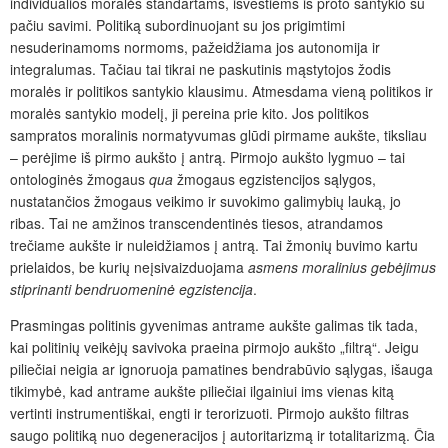
individualios moralės standartams, išvestiems iš proto santykio su
pačiu savimi. Politiką subordinuojant su jos prigimtimi
nesuderinamoms normoms, pažeidžiama jos autonomija ir
integralumas. Tačiau tai tikrai ne paskutinis mąstytojos žodis
moralės ir politikos santykio klausimu. Atmesdama vieną politikos ir
moralės santykio modelį, ji pereina prie kito. Jos politikos
sampratos moralinis normatyvumas glūdi pirmame aukšte, tiksliau
– perėjime iš pirmo aukšto į antrą. Pirmojo aukšto lygmuo – tai
ontologinės žmogaus
qua
žmogaus egzistencijos sąlygos,
nustatančios žmogaus veikimo ir suvokimo galimybių lauką, jo
ribas. Tai ne amžinos transcendentinės tiesos, atrandamos
trečiame aukšte ir nuleidžiamos į antrą. Tai žmonių buvimo kartu
prielaidos, be kurių neįsivaizduojama
asmens
moralinius gebėjimus
stiprinanti
bendruomeninė egzistencija
.
Prasmingas politinis gyvenimas antrame aukšte galimas tik tada,
kai politinių veikėjų savivoka praeina pirmojo aukšto „filtrą“. Jeigu
piliečiai neigia ar ignoruoja pamatines bendrabūvio sąlygas, išauga
tikimybė, kad antrame aukšte piliečiai ilgainiui ims vienas kitą
vertinti instrumentiškai, engti ir terorizuoti. Pirmojo aukšto filtras
saugo politiką nuo degeneracijos į autoritarizmą ir totalitarizmą. Čia