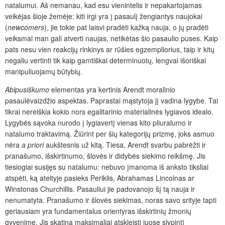
natalumui. Aš nemanau, kad esu vienintelis ir nepakartojamas
veikėjas šioje žemėje: kiti irgi yra į pasaulį žengiantys naujokai
(
newcomers
), jie tokie pat laisvi pradėti kažką nauja, o jų pradėti
veiksmai man gali atverti naujas, netikėtas šio pasaulio puses. Kaip
pats nesu vien reakcijų rinkinys ar rūšies egzempliorius, taip ir kitų
negaliu vertinti tik kaip gamtiškai determinuotų, lengvai išoriškai
manipuliuojamų būtybių.
Abipusiškumo
elementas yra kertinis Arendt moralinio
pasaulėvaizdžio aspektas. Paprastai mąstytoja jį vadina lygybe. Tai
tikrai nereiškia kokio nors egalitarinio materialinės lygiavos idealo.
Lygybės sąvoka nurodo į lygiavertį vienas kito pliuralumo ir
natalumo traktavimą. Žiūrint per šių kategorijų prizmę, joks asmuo
nėra
a priori
aukštesnis už kitą. Tiesa, Arendt svarbu pabrėžti ir
pranašumo, išskirtinumo, šlovės ir didybės siekimo reikšmę. Jis
tiesiogiai susijęs su natalumu: nebuvo įmanoma iš anksto tiksliai
atspėti, ką ateityje pasieks Periklis, Abrahamas Lincolnas ar
Winstonas Churchillis. Pasauliui jie padovanojo šį tą nauja ir
nenumatyta. Pranašumo ir šlovės siekimas, noras savo srityje tapti
geriausiam yra fundamentalus orientyras išskirtinių žmonių
gyvenime. Jis skatina maksimaliai atskleisti juose slypintį