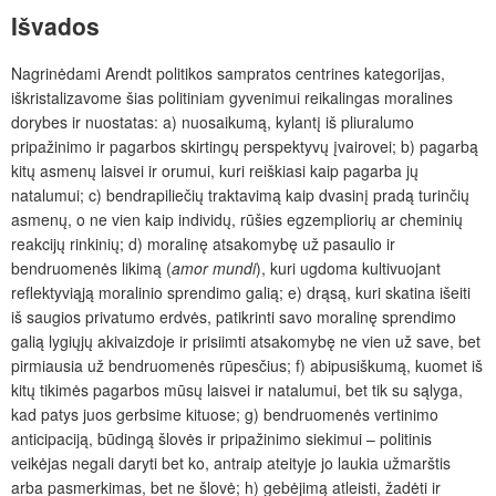
Išvados
Nagrinėdami Arendt politikos sampratos centrines kategorijas,
iškristalizavome šias politiniam gyvenimui reikalingas moralines
dorybes ir nuostatas: a) nuosaikumą, kylantį iš pliuralumo
pripažinimo ir pagarbos skirtingų perspektyvų įvairovei; b) pagarbą
kitų asmenų laisvei ir orumui, kuri reiškiasi kaip pagarba jų
natalumui; c) bendrapiliečių traktavimą kaip dvasinį pradą turinčių
asmenų, o ne vien kaip individų, rūšies egzempliorių ar cheminių
reakcijų rinkinių; d) moralinę atsakomybę už pasaulio ir
bendruomenės likimą (
amor mundi
), kuri ugdoma kultivuojant
reflektyviąją moralinio sprendimo galią; e) drąsą, kuri skatina išeiti
iš saugios privatumo erdvės, patikrinti savo moralinę sprendimo
galią lygiųjų akivaizdoje ir prisiimti atsakomybę ne vien už save, bet
pirmiausia už bendruomenės rūpesčius; f) abipusiškumą, kuomet iš
kitų tikimės pagarbos mūsų laisvei ir natalumui, bet tik su sąlyga,
kad patys juos gerbsime kituose; g) bendruomenės vertinimo
anticipaciją, būdingą šlovės ir pripažinimo siekimui – politinis
veikėjas negali daryti bet ko, antraip ateityje jo laukia užmarštis
arba pasmerkimas, bet ne šlovė; h) gebėjimą atleisti, žadėti ir