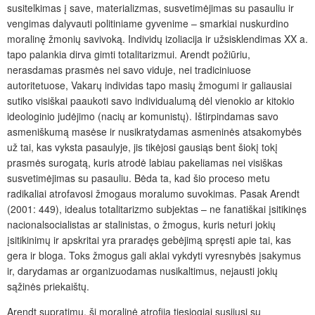
susitelkimas į save, materializmas, susvetimėjimas su pasauliu ir
vengimas dalyvauti politiniame gyvenime – smarkiai nuskurdino
moralinę žmonių savivoką. Individų izoliacija ir užsisklendimas XX a.
tapo palankia dirva gimti totalitarizmui. Arendt požiūriu,
nerasdamas prasmės nei savo viduje, nei tradiciniuose
autoritetuose, Vakarų individas tapo masių žmogumi ir galiausiai
sutiko visiškai paaukoti savo individualumą dėl vienokio ar kitokio
ideologinio judėjimo (nacių ar komunistų). Ištirpindamas savo
asmeniškumą masėse ir nusikratydamas asmeninės atsakomybės
už tai, kas vyksta pasaulyje, jis tikėjosi gausiąs bent šiokį tokį
prasmės surogatą, kuris atrodė labiau pakeliamas nei visiškas
susvetimėjimas su pasauliu. Bėda ta, kad šio proceso metu
radikaliai atrofavosi žmogaus moralumo suvokimas. Pasak Arendt
(2001: 449), idealus totalitarizmo subjektas – ne fanatiškai įsitikinęs
nacionalsocialistas ar stalinistas, o žmogus, kuris neturi jokių
įsitikinimų ir apskritai yra praradęs gebėjimą spręsti apie tai, kas
gera ir bloga. Toks žmogus gali aklai vykdyti vyresnybės įsakymus
ir, darydamas ar organizuodamas nusikaltimus, nejausti jokių
sąžinės priekaištų.
Arendt supratimu, ši moralinė atrofija tiesiogiai susijusi su