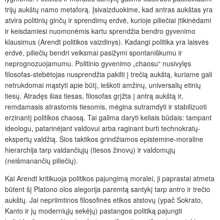
trijų aukštų namo metaforą. Įsivaizduokime, kad antras aukštas yra
atvira politinių ginčų ir sprendimų erdvė, kurioje piliečiai įtikinėdami
ir keisdamiesi nuomonėmis kartu sprendžia bendro gyvenimo
klausimus (Arendt politikos vaizdinys). Kadangi politika yra laisvės
erdvė, piliečių bendri veiksmai pasižymi spontaniškumu ir
neprognozuojamumu. Politinio gyvenimo „chaosu“ nusivylęs
filosofas-stebėtojas nusprendžia pakilti į trečią aukštą, kuriame gali
netrukdomai mąstyti apie būtį, ieškoti amžinų, universalių etinių
tiesų. Atradęs šias tiesas, filosofas grįžta į antrą aukštą ir,
remdamasis atrastomis tiesomis, mėgina sutramdyti ir stabilizuoti
erzinantį politikos chaosą. Tai galima daryti keliais būdais: tampant
ideologu, patarinėjant valdovui arba raginant burti technokratų-
ekspertų valdžią. Šios taktikos grindžiamos epistemine-moraline
hierarchija tarp valdančiųjų (tiesos žinovų) ir valdomųjų
(neišmanančių piliečių).
Kai Arendt kritikuoja politikos pajungimą moralei, ji paprastai atmeta
būtent šį Platono olos alegorija paremtą santykį tarp antro ir trečio
aukštų. Jai nepriimtinos filosofinės etikos atstovų (ypač Sokrato,
Kanto ir jų moderniųjų sekėjų) pastangos politiką pajungti