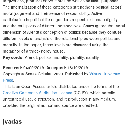
forgiveness, promise) serve moral, as well as political, purposes.
The internalization of these categories strengthens political actors’
moral judgment and their sense of responsibility. Active
participation in political life engenders respect for human dignity
and the multiplicity of different perspectives. Critics ignore the moral
dimension of Arendt’s conception of politics because they confuse
different levels of analysis of the relationship between politics and
morality. In the paper, these levels are discussed using the
metaphor of a three-storey house.
Keywords:
Arendt, politics, morality, plurality, natality
Received:
04/09/2019.
Accepted:
18/10/2019
Copyright ©
Simas Čelutka,
2020. Published by
Vilnius University
Press
.
This is an Open Access article distributed under the terms of the
Creative Commons Attribution Licence
(CC BY), which permits
unrestricted use, distribution, and reproduction in any medium,
provided the original author and source are credited.
Įvadas