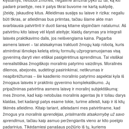
padarė praeityje, nes ir patys tikrai buvome ne kartą suklydę,
įžeidę, įskaudinę kitus. Atleidimas susijęs su laisve ir rizika: negaliu
būti tikras, ar atleidimas bus priimtas, tačiau šiame akte man
svarbiausia patvirtinti ir duoti šansą kitame slypinčiam natalumui. Aš
patvirtinu kito laisvę vėl klysti ateityje; klaidų darymas yra integrali
laisvės praktikavimo dalis, jos neišvengiama kaina. Pagarba
asmens laisvei – tai atsisakymas traktuoti žmogų kaip robotą, kuris
atmintinai išmokęs keletą etinių formulių užprogramuojamas visą
gyvenimą daryti vien etiškai pasigėrėtinus sprendimus. Tai visiškai
nerealistiškas žmogiškojo moralinio patyrimo vaizdinys. Moralinės
dilemos, abejonės, sudėtingi pasirinkimai, netikrumas ir
neapibrėžtumas – šie kasdienio moralinio patyrimo aspektai kyla iš
žmogaus laisvės ir praktinio gyvenimo kompleksiškumo. Jų
pripažinimas patvirtina asmens laisvę ir moralinį subjektiškumą:
mes žinome, kad kaip netobulas moralinis agentas jis ir toliau darys
klaidas, bet kadangi patys esame tokie, turime atleisti, kaip ir iš kitų
tikimės atleidimo. Kitaip tariant, atleisdami mes patvirtiname, kad
žmogus yra
moralinis sprendėjas
,
prisiimantis
atsakomybę už savo
sprendimus
, tačiau kaip asmuo peržengiantis vieno ar kito poelgio
padarinius. Tikėdamiesi panašaus požiūrio iš tų, kuriems