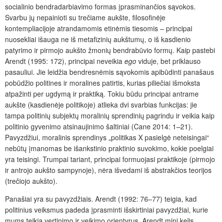
socialinio bendradarbiavimo formas įprasminančios sąvokos.
Svarbu jų nepainioti su trečiame aukšte, filosofinėje
kontempliacijoje atrandamomis etinėmis tiesomis – principai
nuosekliai išauga ne iš metafizinių aukštumų, o iš kasdienio
patyrimo ir pirmojo aukšto žmonių bendrabūvio formų. Kaip pastebi
Arendt (1995: 172), principai neveikia
ego
viduje, bet priklauso
pasauliui. Jie leidžia bendresnėmis sąvokomis apibūdinti panašaus
pobūdžio politines ir moralines patirtis, kurias piliečiai išmoksta
atpažinti per ugdymą ir praktiką. Tokiu būdu principai antrame
aukšte (kasdienėje politikoje) atlieka dvi svarbias funkcijas: jie
tampa politinių subjektų moralinių sprendinių pagrindu ir veikia kaip
politinio gyvenimo atsinaujinimo šaltiniai (Cane 2014: 1–21).
Pavyzdžiui, moralinis sprendinys „politikas X pasielgė neteisingai“
nebūtų įmanomas be išankstinio praktinio suvokimo, kokie poelgiai
yra teisingi. Trumpai tariant, principai formuojasi praktikoje (pirmojo
ir antrojo aukšto sampynoje), nėra išvedami iš abstrakčios teorijos
(trečiojo aukšto).
Panašiai yra su pavyzdžiais. Arendt (1992: 76–77) teigia, kad
politinius veiksmus padeda įprasminti išskirtiniai pavyzdžiai, kurie
mums teikia vertinimo ir veikimo orientyrus. Arendt mini kelis