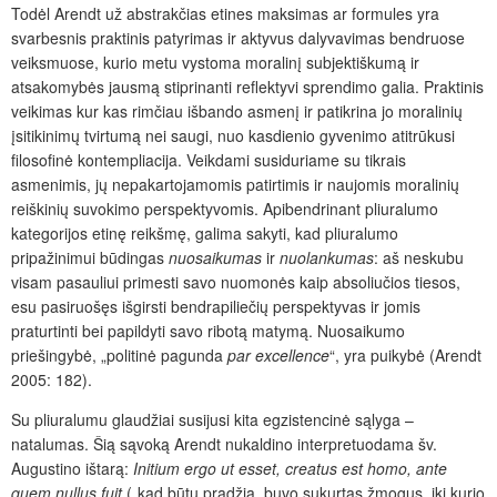
Todėl Arendt už abstrakčias etines maksimas ar formules yra
svarbesnis praktinis patyrimas ir aktyvus dalyvavimas bendruose
veiksmuose, kurio metu vystoma moralinį subjektiškumą ir
atsakomybės jausmą stiprinanti reflektyvi sprendimo galia. Praktinis
veikimas kur kas rimčiau išbando asmenį ir patikrina jo moralinių
įsitikinimų tvirtumą nei saugi, nuo kasdienio gyvenimo atitrūkusi
filosofinė kontempliacija. Veikdami susiduriame su tikrais
asmenimis, jų nepakartojamomis patirtimis ir naujomis moralinių
reiškinių suvokimo perspektyvomis. Apibendrinant pliuralumo
kategorijos etinę reikšmę, galima sakyti, kad pliuralumo
pripažinimui būdingas
nuosaikumas
ir
nuolankumas
: aš neskubu
visam pasauliui primesti savo nuomonės kaip absoliučios tiesos,
esu pasiruošęs išgirsti bendrapiliečių perspektyvas ir jomis
praturtinti bei papildyti savo ribotą matymą. Nuosaikumo
priešingybė, „politinė pagunda
par excellence
“, yra puikybė (Arendt
2005: 182).
Su pliuralumu glaudžiai susijusi kita egzistencinė sąlyga –
natalumas. Šią sąvoką Arendt nukaldino interpretuodama šv.
Augustino ištarą:
Initium ergo ut esset, creatus est homo, ante
quem nullus fuit
(„kad būtų pradžia, buvo sukurtas žmogus, iki kurio