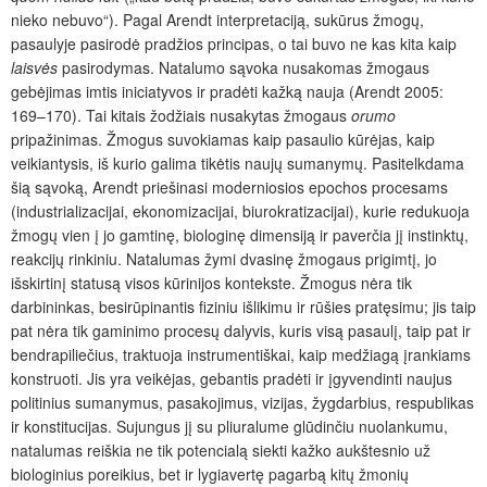
nieko nebuvo“). Pagal Arendt interpretaciją, sukūrus žmogų,
pasaulyje pasirodė pradžios principas, o tai buvo ne kas kita kaip
laisvės
pasirodymas. Natalumo sąvoka nusakomas žmogaus
gebėjimas imtis iniciatyvos ir pradėti kažką nauja (Arendt 2005:
169–170). Tai kitais žodžiais nusakytas žmogaus
orumo
pripažinimas. Žmogus suvokiamas kaip pasaulio kūrėjas, kaip
veikiantysis, iš kurio galima tikėtis naujų sumanymų. Pasitelkdama
šią sąvoką, Arendt priešinasi moderniosios epochos procesams
(industrializacijai, ekonomizacijai, biurokratizacijai), kurie redukuoja
žmogų vien į jo gamtinę, biologinę dimensiją ir paverčia jį instinktų,
reakcijų rinkiniu. Natalumas žymi dvasinę žmogaus prigimtį, jo
išskirtinį statusą visos kūrinijos kontekste. Žmogus nėra tik
darbininkas, besirūpinantis fiziniu išlikimu ir rūšies pratęsimu; jis taip
pat nėra tik gaminimo procesų dalyvis, kuris visą pasaulį, taip pat ir
bendrapiliečius, traktuoja instrumentiškai, kaip medžiagą įrankiams
konstruoti. Jis yra veikėjas, gebantis pradėti ir įgyvendinti naujus
politinius sumanymus, pasakojimus, vizijas, žygdarbius, respublikas
ir konstitucijas. Sujungus jį su pliuralume glūdinčiu nuolankumu,
natalumas reiškia ne tik potencialą siekti kažko aukštesnio už
biologinius poreikius, bet ir lygiavertę pagarbą kitų žmonių