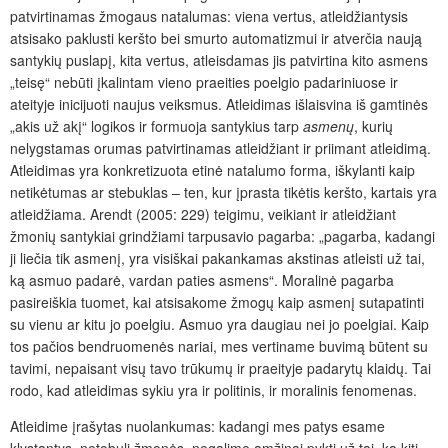
patvirtinamas žmogaus natalumas: viena vertus, atleidžiantysis
atsisako paklusti keršto bei smurto automatizmui ir atverčia naują
santykių puslapį, kita vertus, atleisdamas jis patvirtina kito asmens
„teisę“ nebūti įkalintam vieno praeities poelgio padariniuose ir
ateityje inicijuoti naujus veiksmus. Atleidimas išlaisvina iš gamtinės
„akis už akį“ logikos ir formuoja santykius tarp
asmenų
, kurių
nelygstamas orumas patvirtinamas atleidžiant ir priimant atleidimą.
Atleidimas yra konkretizuota etinė natalumo forma, iškylanti kaip
netikėtumas ar stebuklas – ten, kur įprasta tikėtis keršto, kartais yra
atleidžiama. Arendt (2005: 229) teigimu, veikiant ir atleidžiant
žmonių santykiai grindžiami tarpusavio pagarba: „pagarba, kadangi
ji liečia tik asmenį, yra visiškai pakankamas akstinas atleisti už tai,
ką asmuo padarė, vardan paties asmens“. Moralinė pagarba
pasireiškia tuomet, kai atsisakome žmogų kaip asmenį sutapatinti
su vienu ar kitu jo poelgiu. Asmuo yra daugiau nei jo poelgiai. Kaip
tos pačios bendruomenės nariai, mes vertiname buvimą būtent su
tavimi, nepaisant visų tavo trūkumų ir praeityje padarytų klaidų. Tai
rodo, kad atleidimas sykiu yra ir politinis, ir moralinis fenomenas.
Atleidime įrašytas nuolankumas: kadangi mes patys esame
klystantys, netobuli žmonės, negalime amžinai pykti už tai, ką kiti