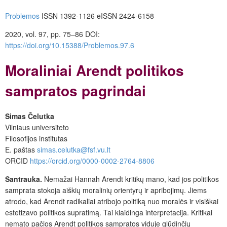
Problemos
ISSN 1392-1126 eISSN 2424-6158
2020, vol. 97, pp. 75–86 DOI:
https://doi.org/10.15388/Problemos.97.6
Moraliniai Arendt politikos
sampratos pagrindai
Simas Čelutka
Vilniaus universiteto
Filosofijos institutas
E. paštas
simas.celutka@fsf.vu.lt
ORCID
https://orcid.org/0000-0002-2764-8806
Santrauka.
Nemažai Hannah Arendt kritikų mano, kad jos politikos
samprata stokoja aiškių moralinių orientyrų ir apribojimų. Jiems
atrodo, kad Arendt radikaliai atribojo politiką nuo moralės ir visiškai
estetizavo politikos supratimą. Tai klaidinga interpretacija. Kritikai
nemato pačios Arendt politikos sampratos viduje glūdinčių