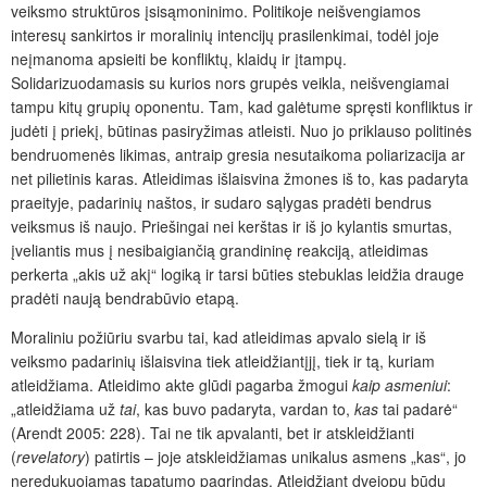
veiksmo struktūros įsisąmoninimo. Politikoje neišvengiamos
interesų sankirtos ir moralinių intencijų prasilenkimai, todėl joje
neįmanoma apsieiti be konfliktų, klaidų ir įtampų.
Solidarizuodamasis su kurios nors grupės veikla, neišvengiamai
tampu kitų grupių oponentu. Tam, kad galėtume spręsti konfliktus ir
judėti į priekį, būtinas pasiryžimas atleisti. Nuo jo priklauso politinės
bendruomenės likimas, antraip gresia nesutaikoma poliarizacija ar
net pilietinis karas. Atleidimas išlaisvina žmones iš to, kas padaryta
praeityje, padarinių naštos, ir sudaro sąlygas pradėti bendrus
veiksmus iš naujo. Priešingai nei kerštas ir iš jo kylantis smurtas,
įveliantis mus į nesibaigiančią grandininę reakciją, atleidimas
perkerta „akis už akį“ logiką ir tarsi būties stebuklas leidžia drauge
pradėti naują bendrabūvio etapą.
Moraliniu požiūriu svarbu tai, kad atleidimas apvalo sielą ir iš
veiksmo padarinių išlaisvina tiek atleidžiantįjį, tiek ir tą, kuriam
atleidžiama. Atleidimo akte glūdi pagarba žmogui
kaip asmeniui
:
„atleidžiama už
tai
, kas buvo padaryta, vardan to,
kas
tai padarė“
(Arendt 2005: 228). Tai ne tik apvalanti, bet ir atskleidžianti
(
revelatory
) patirtis – joje atskleidžiamas unikalus asmens „kas“, jo
neredukuojamas tapatumo pagrindas. Atleidžiant dvejopu būdu