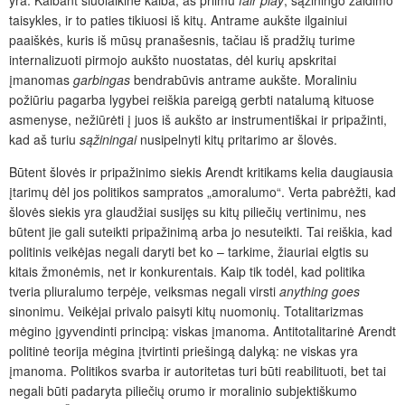
yra. Kalbant šiuolaikine kalba, aš priimu
fair play
, sąžiningo žaidimo
taisykles, ir to paties tikiuosi iš kitų. Antrame aukšte ilgainiui
paaiškės, kuris iš mūsų pranašesnis, tačiau iš pradžių turime
internalizuoti pirmojo aukšto nuostatas, dėl kurių apskritai
įmanomas
garbingas
bendrabūvis antrame aukšte. Moraliniu
požiūriu pagarba lygybei reiškia pareigą gerbti natalumą kituose
asmenyse, nežiūrėti į juos iš aukšto ar instrumentiškai ir pripažinti,
kad aš turiu
sąžiningai
nusipelnyti kitų pritarimo ar šlovės.
Būtent šlovės ir pripažinimo siekis Arendt kritikams kelia daugiausia
įtarimų dėl jos politikos sampratos „amoralumo“. Verta pabrėžti, kad
šlovės siekis yra glaudžiai susijęs su kitų piliečių vertinimu, nes
būtent jie gali suteikti pripažinimą arba jo nesuteikti. Tai reiškia, kad
politinis veikėjas negali daryti bet ko – tarkime, žiauriai elgtis su
kitais žmonėmis, net ir konkurentais. Kaip tik todėl, kad politika
tveria pliuralumo terpėje, veiksmas negali virsti
anything goes
sinonimu. Veikėjai privalo paisyti kitų nuomonių. Totalitarizmas
mėgino įgyvendinti principą: viskas įmanoma. Antitotalitarinė Arendt
politinė teorija mėgina įtvirtinti priešingą dalyką: ne viskas yra
įmanoma. Politikos svarba ir autoritetas turi būti reabilituoti, bet tai
negali būti padaryta piliečių orumo ir moralinio subjektiškumo