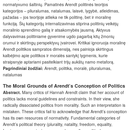
normatyvumo šaltinių. Pamatinės Arendt politinės teorijos
kategorijos – pliuralumas, natalumas, laisvė, lygybė, atleidimas,
pažadas – jos teorijoje atlieka ne tik politinę, bet ir moralinę
funkciją. Šių kategorijų internalizavimas stiprina politinių veikėjų
moralinio sprendimo galią ir atsakomybės jausmą. Aktyvus
dalyvavimas politiniame gyvenime ugdo pagarbą kitų žmonių
orumui ir skirtingų perspektyvų įvairovei. Kritikai ignoruoja moralinę
Arendt politikos sampratos dimensiją, nes painioja skirtingus
kalbėjimo apie politikos ir moralės santykį lygmenis, kurie
straipsnyje aptariami pasitelkiant trijų aukštų namo metaforą.
Pagrindiniai žodžiai:
Arendt, politika, moralė, pliuralumas,
natalumas
The Moral Grounds of Arendt’s Conception of Politics
Abstract.
Many critics of Hannah Arendt claim that her account of
politics lacks moral guidelines and constraints. In their view, she
radically dissociated politics from morality. Such an interpretation is
mistaken. These critics fail to acknowledge that Arendt’s conception
has its own resources of normativity. Fundamental categories of
Arendt’s political theory (plurality, natality, freedom, equality,