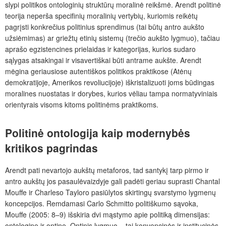
slypi politikos ontologinių struktūrų moralinė reikšmė. Arendt politinė
teorija neperša specifinių moralinių vertybių, kuriomis reikėtų
pagrįsti konkrečius politinius sprendimus (tai būtų antro aukšto
užsiėmimas) ar griežtų etinių sistemų (trečio aukšto lygmuo), tačiau
aprašo egzistencines prielaidas ir kategorijas, kurios sudaro
sąlygas atsakingai ir visavertiškai būti antrame aukšte. Arendt
mėgina geriausiose autentiškos politikos praktikose (Atėnų
demokratijoje, Amerikos revoliucijoje) iškristalizuoti joms būdingas
moralines nuostatas ir dorybes, kurios vėliau tampa normatyviniais
orientyrais visoms kitoms politinėms praktikoms.
Politinė ontologija kaip modernybės
kritikos pagrindas
Arendt pati nevartojo aukštų metaforos, tad santykį tarp pirmo ir
antro aukštų jos pasaulėvaizdyje gali padėti geriau suprasti Chantal
Mouffe ir Charleso Tayloro pasiūlytos skirtingų svarstymo lygmenų
koncepcijos. Remdamasi Carlo Schmitto politiškumo sąvoka,
Mouffe (2005: 8–9) išskiria dvi mąstymo apie politiką dimensijas:
ontologinę ir ontinę. Ontinis lygmuo – tai konvencinės ir institucinės