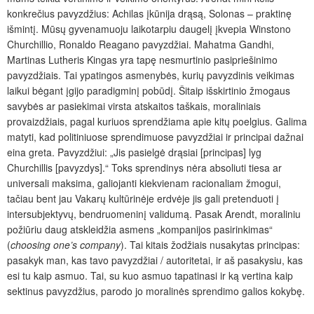
konkrečius pavyzdžius: Achilas įkūnija drąsą, Solonas – praktinę
išmintį. Mūsų gyvenamuoju laikotarpiu daugelį įkvepia Winstono
Churchillio, Ronaldo Reagano pavyzdžiai. Mahatma Gandhi,
Martinas Lutheris Kingas yra tapę nesmurtinio pasipriešinimo
pavyzdžiais. Tai ypatingos asmenybės, kurių pavyzdinis veikimas
laikui bėgant įgijo paradigminį pobūdį. Šitaip išskirtinio žmogaus
savybės ar pasiekimai virsta atskaitos taškais, moraliniais
provaizdžiais, pagal kuriuos sprendžiama apie kitų poelgius. Galima
matyti, kad politiniuose sprendimuose pavyzdžiai ir principai dažnai
eina greta. Pavyzdžiui: „Jis pasielgė drąsiai [principas] lyg
Churchillis [pavyzdys].“ Toks sprendinys nėra absoliuti tiesa ar
universali maksima, galiojanti kiekvienam racionaliam žmogui,
tačiau bent jau Vakarų kultūrinėje erdvėje jis gali pretenduoti į
intersubjektyvų, bendruomeninį validumą. Pasak Arendt, moraliniu
požiūriu daug atskleidžia asmens „kompanijos pasirinkimas“
(
choosing one’s company
). Tai kitais žodžiais nusakytas principas:
pasakyk man, kas tavo pavyzdžiai / autoritetai, ir aš pasakysiu, kas
esi tu kaip asmuo. Tai, su kuo asmuo tapatinasi ir ką vertina kaip
sektinus pavyzdžius, parodo jo moralinės sprendimo galios kokybę.