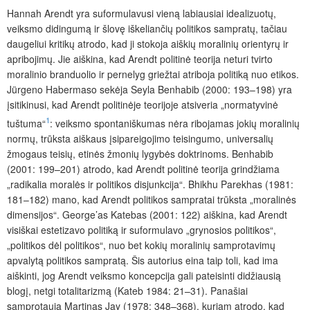
Hannah Arendt yra suformulavusi vieną labiausiai idealizuotų,
veiksmo didingumą ir šlovę iškeliančių politikos sampratų, tačiau
daugeliui kritikų atrodo, kad ji stokoja aiškių moralinių orientyrų ir
apribojimų. Jie aiškina, kad Arendt politinė teorija neturi tvirto
moralinio branduolio ir pernelyg griežtai atriboja politiką nuo etikos.
Jürgeno Habermaso sekėja Seyla Benhabib (2000: 193–198) yra
įsitikinusi, kad Arendt politinėje teorijoje atsiveria „normatyvinė
1
tuštuma“
: veiksmo spontaniškumas nėra ribojamas jokių moralinių
normų, trūksta aiškaus įsipareigojimo teisingumo, universalių
žmogaus teisių, etinės žmonių lygybės doktrinoms. Benhabib
(2001: 199–201) atrodo, kad Arendt politinė teorija grindžiama
„radikalia moralės ir politikos disjunkcija“. Bhikhu Parekhas (1981:
181–182) mano, kad Arendt politikos sampratai trūksta „moralinės
dimensijos“. George’as Katebas (2001: 122) aiškina, kad Arendt
visiškai estetizavo politiką ir suformulavo „grynosios politikos“,
„politikos dėl politikos“, nuo bet kokių moralinių samprotavimų
apvalytą politikos sampratą. Šis autorius eina taip toli, kad ima
aiškinti, jog Arendt veiksmo koncepcija gali pateisinti didžiausią
blogį, netgi totalitarizmą (Kateb 1984: 21–31). Panašiai
samprotauja Martinas Jay (1978: 348–368), kuriam atrodo, kad