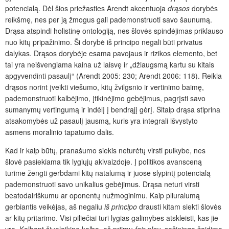
potencialą. Dėl šios priežasties Arendt akcentuoja
drąsos
dorybės
reikšmę, nes per ją žmogus gali pademonstruoti savo šaunumą.
Drąsa atspindi holistinę ontologiją, nes šlovės spindėjimas priklauso
nuo kitų pripažinimo. Ši dorybė iš principo negali būti privatus
dalykas. Drąsos dorybėje esama pavojaus ir rizikos elemento, bet
tai yra neišvengiama kaina už laisvę ir „džiaugsmą kartu su kitais
apgyvendinti pasaulį“ (Arendt 2005: 230; Arendt 2006: 118). Reikia
drąsos norint įveikti viešumo, kitų žvilgsnio ir vertinimo baimę,
pademonstruoti kalbėjimo, įtikinėjimo gebėjimus, pagrįsti savo
sumanymų vertingumą ir indėlį į bendrąjį gėrį. Šitaip drąsa stiprina
atsakomybės už pasaulį jausmą, kuris yra integrali išvystyto
asmens moralinio tapatumo dalis.
Kad ir kaip būtų, pranašumo siekis neturėtų virsti puikybe, nes
šlovė pasiekiama tik lygiųjų akivaizdoje. Į politikos avansceną
turime žengti gerbdami kitų natalumą ir juose slypintį potencialą
pademonstruoti savo unikalius gebėjimus. Drąsa neturi virsti
beatodairiškumu ar oponentų nužmoginimu. Kaip pliuralumą
gerbiantis veikėjas, aš negaliu
iš principo
drausti kitam siekti šlovės
ar kitų pritarimo. Visi piliečiai turi lygias galimybes atskleisti, kas jie