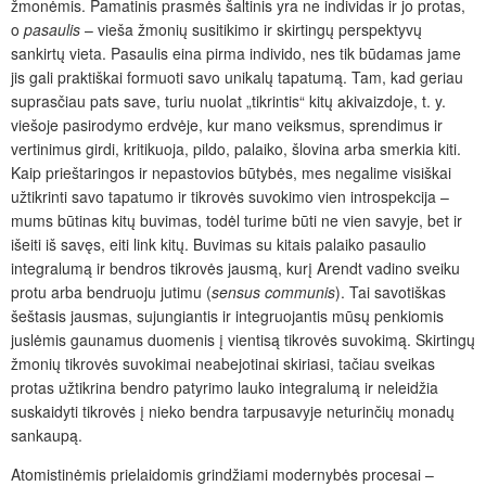
žmonėmis. Pamatinis prasmės šaltinis yra ne individas ir jo protas,
o
pasaulis
– vieša žmonių susitikimo ir skirtingų perspektyvų
sankirtų vieta. Pasaulis eina pirma individo, nes tik būdamas jame
jis gali praktiškai formuoti savo unikalų tapatumą. Tam, kad geriau
suprasčiau pats save, turiu nuolat „tikrintis“ kitų akivaizdoje, t. y.
viešoje pasirodymo erdvėje, kur mano veiksmus, sprendimus ir
vertinimus girdi, kritikuoja, pildo, palaiko, šlovina arba smerkia kiti.
Kaip prieštaringos ir nepastovios būtybės, mes negalime visiškai
užtikrinti savo tapatumo ir tikrovės suvokimo vien introspekcija –
mums būtinas kitų buvimas, todėl turime būti ne vien savyje, bet ir
išeiti iš savęs, eiti link kitų. Buvimas su kitais palaiko pasaulio
integralumą ir bendros tikrovės jausmą, kurį Arendt vadino sveiku
protu arba bendruoju jutimu (
sensus communis
). Tai savotiškas
šeštasis jausmas, sujungiantis ir integruojantis mūsų penkiomis
juslėmis gaunamus duomenis į vientisą tikrovės suvokimą. Skirtingų
žmonių tikrovės suvokimai neabejotinai skiriasi, tačiau sveikas
protas užtikrina bendro patyrimo lauko integralumą ir neleidžia
suskaidyti tikrovės į nieko bendra tarpusavyje neturinčių monadų
sankaupą.
Atomistinėmis prielaidomis grindžiami modernybės procesai –