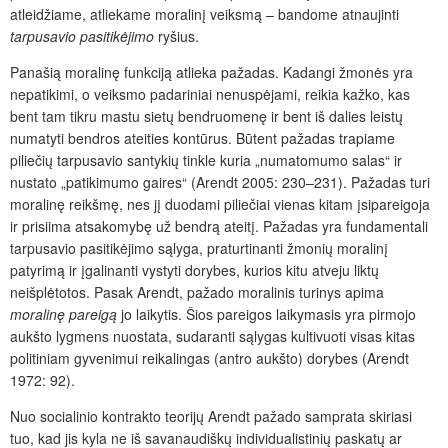
atleidžiame, atliekame moralinį veiksmą – bandome atnaujinti
tarpusavio pasitikėjimo
ryšius.
Panašią moralinę funkciją atlieka pažadas. Kadangi žmonės yra
nepatikimi, o veiksmo padariniai nenuspėjami, reikia kažko, kas
bent tam tikru mastu sietų bendruomenę ir bent iš dalies leistų
numatyti bendros ateities kontūrus. Būtent pažadas trapiame
piliečių tarpusavio santykių tinkle kuria „numatomumo salas“ ir
nustato „patikimumo gaires“ (Arendt 2005: 230–231). Pažadas turi
moralinę reikšmę, nes jį duodami piliečiai vienas kitam įsipareigoja
ir prisiima atsakomybę už bendrą ateitį. Pažadas yra fundamentali
tarpusavio pasitikėjimo sąlyga, praturtinanti žmonių moralinį
patyrimą ir įgalinanti vystyti dorybes, kurios kitu atveju liktų
neišplėtotos. Pasak Arendt, pažado moralinis turinys apima
moralinę pareigą
jo laikytis. Šios pareigos laikymasis yra pirmojo
aukšto lygmens nuostata, sudaranti sąlygas kultivuoti visas kitas
politiniam gyvenimui reikalingas (antro aukšto) dorybes (Arendt
1972: 92).
Nuo socialinio kontrakto teorijų Arendt pažado samprata skiriasi
tuo, kad jis kyla ne iš savanaudiškų individualistinių paskatų ar