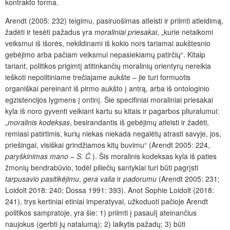
kontrakto forma.
Arendt (2005: 232) teigimu, pasiruošimas atleisti ir priimti atleidimą,
žadėti ir tesėti pažadus yra
moraliniai priesakai
, „kurie netaikomi
veiksmui iš išorės, nekildinami iš kokio nors tariamai aukštesnio
gebėjimo arba pačiam veiksmui nepasiekiamų patirčių“. Kitaip
tariant, politikos prigimtį atitinkančių moralinių orientyrų nereikia
ieškoti nepolitiniame trečiajame aukšte – jie turi formuotis
organiškai pereinant iš pirmo aukšto į antrą, arba iš ontologinio
egzistencijos lygmens į ontinį. Šie specifiniai moraliniai priesakai
kyla iš noro gyventi veikiant kartu su kitais ir pagarbos pliuralumui:
„
moralinis kodeksas
, besirandantis iš gebėjimų atleisti ir žadėti,
remiasi patirtimis, kurių niekas niekada negalėtų atrasti savyje, jos,
priešingai, visiškai grindžiamos kitų buvimu“ (Arendt 2005: 224,
paryškinimas mano – S. Č.
). Šis moralinis kodeksas kyla iš paties
žmonių bendrabūvio, todėl piliečių santykiai turi būti pagrįsti
tarpusavio pasitikėjimu
,
gera valia
ir
padorumu
(Arendt 2005: 231;
Loidolt 2018: 240; Dossa 1991: 393). Anot Sophie Loidolt (2018:
241), trys kertiniai etiniai imperatyvai, užkoduoti pačioje Arendt
politikos sampratoje, yra šie: 1) priimti į pasaulį ateinančius
naujokus (gerbti jų natalumą); 2) laikytis pažadų; 3) būti