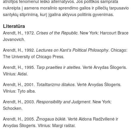
atrofijos fenomenui ieško alternatyvos. Jos politikos samprata
nukreipta į asmens moralinio sprendimo galios ir piliečių tarpusavio
santykių stiprinimą, kurį įgalina aktyvus politinis gyvenimas.
Literatūra
Arendt, H., 1972.
Crises of the Republic
. New York: Harcourt Brace
Jovanovich.
Arendt, H., 1992.
Lectures on Kant’s Political Philosophy
. Chicago:
The University of Chicago Press.
Arendt, H., 1995.
Tarp praeities ir ateities
. Vertė Arvydas Šliogeris.
Vilnius: Aidai.
Arendt, H., 2001.
Totalitarizmo ištakos
. Vertė Arvydas Šliogeris.
Vilnius: Tyto alba.
Arendt, H., 2003.
Responsibility and Judgment
. New York:
Schocken.
Arendt, H., 2005.
Žmogaus būklė
. Vertė Aldona Radžvilienė ir
Arvydas Šliogeris. Vilnius: Margi raštai.