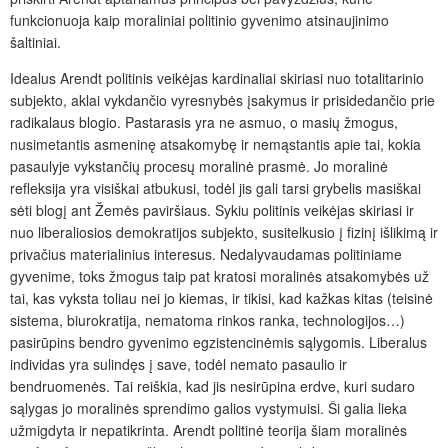
funkcionuoja kaip moraliniai politinio gyvenimo atsinaujinimo
šaltiniai.
Idealus Arendt politinis veikėjas kardinaliai skiriasi nuo totalitarinio
subjekto, aklai vykdančio vyresnybės įsakymus ir prisidedančio prie
radikalaus blogio. Pastarasis yra ne asmuo, o masių žmogus,
nusimetantis asmeninę atsakomybę ir nemąstantis apie tai, kokia
pasaulyje vykstančių procesų moralinė prasmė. Jo moralinė
refleksija yra visiškai atbukusi, todėl jis gali tarsi grybelis masiškai
sėti blogį ant Žemės paviršiaus. Sykiu politinis veikėjas skiriasi ir
nuo liberaliosios demokratijos subjekto, susitelkusio į fizinį išlikimą ir
privačius materialinius interesus. Nedalyvaudamas politiniame
gyvenime, toks žmogus taip pat kratosi moralinės atsakomybės už
tai, kas vyksta toliau nei jo kiemas, ir tikisi, kad kažkas kitas (teisinė
sistema, biurokratija, nematoma rinkos ranka, technologijos…)
pasirūpins bendro gyvenimo egzistencinėmis sąlygomis. Liberalus
individas yra sulindęs į save, todėl nemato pasaulio ir
bendruomenės. Tai reiškia, kad jis nesirūpina erdve, kuri sudaro
sąlygas jo moralinės sprendimo galios vystymuisi. Ši galia lieka
užmigdyta ir nepatikrinta. Arendt politinė teorija šiam moralinės