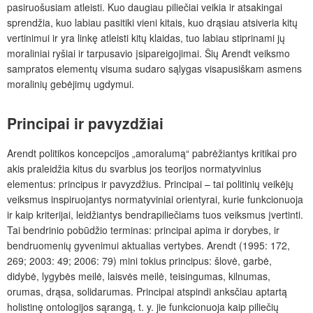
pasiruošusiam atleisti. Kuo daugiau piliečiai veikia ir atsakingai
sprendžia, kuo labiau pasitiki vieni kitais, kuo drąsiau atsiveria kitų
vertinimui ir yra linkę atleisti kitų klaidas, tuo labiau stiprinami jų
moraliniai ryšiai ir tarpusavio įsipareigojimai. Šių Arendt veiksmo
sampratos elementų visuma sudaro sąlygas visapusiškam asmens
moralinių gebėjimų ugdymui.
Principai ir pavyzdžiai
Arendt politikos koncepcijos „amoralumą“ pabrėžiantys kritikai pro
akis praleidžia kitus du svarbius jos teorijos normatyvinius
elementus: principus ir pavyzdžius. Principai – tai politinių veikėjų
veiksmus inspiruojantys normatyviniai orientyrai, kurie funkcionuoja
ir kaip kriterijai, leidžiantys bendrapiliečiams tuos veiksmus įvertinti.
Tai bendrinio pobūdžio terminas: principai apima ir dorybes, ir
bendruomenių gyvenimui aktualias vertybes. Arendt (1995: 172,
269; 2003: 49; 2006: 79) mini tokius principus: šlovė, garbė,
didybė, lygybės meilė, laisvės meilė, teisingumas, kilnumas,
orumas, drąsa, solidarumas. Principai atspindi anksčiau aptartą
holistinę ontologijos sąrangą, t. y. jie funkcionuoja kaip piliečių