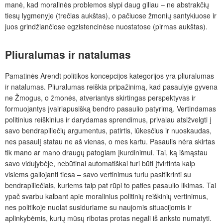
manė, kad moralinės problemos slypi daug giliau – ne abstrakčių
tiesų lygmenyje (trečias aukštas), o pačiuose žmonių santykiuose ir
juos grindžiančiose egzistencinėse nuostatose (pirmas aukštas).
Pliuralumas ir natalumas
Pamatinės Arendt politikos koncepcijos kategorijos yra pliuralumas
ir natalumas. Pliuralumas reiškia pripažinimą, kad pasaulyje gyvena
ne Žmogus, o žmonės, atveriantys skirtingas perspektyvas ir
formuojantys įvairiapusišką bendro pasaulio patyrimą. Vertindamas
politinius reiškinius ir darydamas sprendimus, privalau atsižvelgti į
savo bendrapiliečių argumentus, patirtis, lūkesčius ir nuoskaudas,
nes pasaulį statau ne aš vienas, o mes kartu. Pasaulis nėra skirtas
tik mano ar mano draugų patogiam įkurdinimui. Tai, ką išmąstau
savo vidujybėje, nebūtinai automatiškai turi būti įtvirtinta kaip
visiems galiojanti tiesa – savo vertinimus turiu pasitikrinti su
bendrapiliečiais, kuriems taip pat rūpi to paties pasaulio likimas. Tai
ypač svarbu kalbant apie moralinius politinių reiškinių vertinimus,
nes politikoje nuolat susiduriame su naujomis situacijomis ir
aplinkybėmis, kurių mūsų ribotas protas negali iš anksto numatyti.