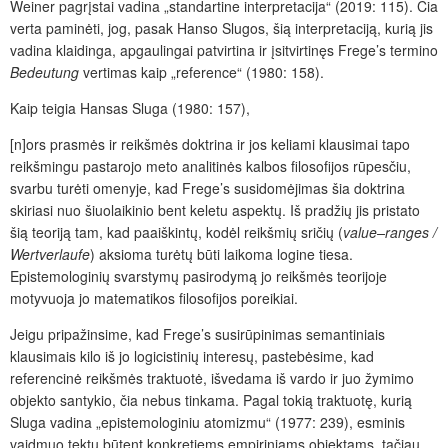
Weiner pagrįstai vadina „standartine interpretacija“ (2019: 115). Čia
verta paminėti, jog, pasak Hanso Slugos, šią interpretaciją, kurią jis
vadina klaidinga, apgaulingai patvirtina ir įsitvirtinęs Frege’s termino
Bedeutung
vertimas kaip „reference“ (1980: 158).
Kaip teigia Hansas Sluga (1980: 157),
[n]ors prasmės ir reikšmės doktrina ir jos keliami klausimai tapo
reikšmingu pastarojo meto analitinės kalbos filosofijos rūpesčiu,
svarbu turėti omenyje, kad Frege’s susidomėjimas šia doktrina
skiriasi nuo šiuolaikinio bent keletu aspektų. Iš pradžių jis pristato
šią teoriją tam, kad paaiškintų, kodėl reikšmių sričių (
value–ranges /
Wertverlaufe
) aksioma turėtų būti laikoma logine tiesa.
Epistemologinių svarstymų pasirodymą jo reikšmės teorijoje
motyvuoja jo matematikos filosofijos poreikiai.
Jeigu pripažinsime, kad Frege’s susirūpinimas semantiniais
klausimais kilo iš jo logicistinių interesų, pastebėsime, kad
referencinė reikšmės traktuotė, išvedama iš vardo ir juo žymimo
objekto santykio, čia nebus tinkama. Pagal tokią traktuotę, kurią
Sluga vadina „epistemologiniu atomizmu“ (1977: 239), esminis
vaidmuo tektų būtent konkretiems empiriniams objektams, tačiau