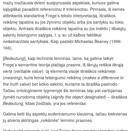
mažų mažiausia dviem susipynusiais aspektais, kuriuos galima
sąlygiškai pavadinti referenciniu ir inferenciniu. Pirmasis, iš esmės
atitinkantis standartinę Frege’s teksto interpretaciją, išraiškos
reikšmę tapatina su jos žymimu objektu arba jos santykiu su tokiu
objektu. Antrasis išraiškos reikšmę tapatina su jos indėliu į išbaigtų
sakinių teisingumo sąlygas, t. y. su už kalbos faktiškai
neišeinančiais santykiais. Kaip pastebi Michaelas Beaney (1996:
166),
[
Bedeutung
], kaip techninis terminas, tame, ką galime laikyti
Frege’s semantine teorija plačiąja prasme, iš tikrųjų reiškia
tikrąją
vertę
(
veritable value
): tą elementą visoje išraiškos reikšmėje
(
meaning
), kuris lemia teisingumo reikšmę (
makes a difference to
the truth value
) bet kokio sakinio, kuriame ta išraiška pasirodo.
Tačiau ontologiniame lygmenyje šis terminas taip pat vartojamas
žymėti nurodomą objektą (
signify the object designated
) – išraiškos
Bedeutung
, kitais žodžiais, yra jos
referentas
.
Galima kelti šių aspektų suderinamumo klausimą, tačiau kiekvienas
jų atveria skirtingas „reikšmės“ termino prasmes.
Verta turėti omenyje ir tai, kad Frege šiuos aspektus bendrai vadino