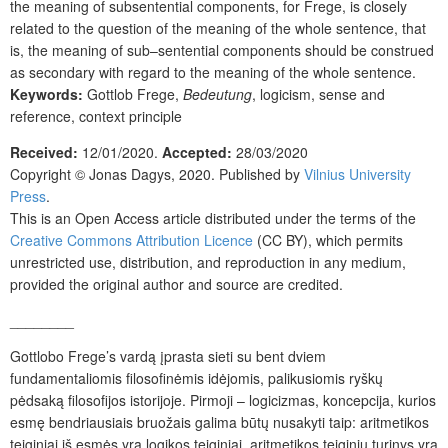
the meaning of subsentential components, for Frege, is closely
related to the question of the meaning of the whole sentence, that
is, the meaning of sub–sentential components should be construed
as secondary with regard to the meaning of the whole sentence.
Keywords:
Gottlob Frege,
Bedeutung
, logicism, sense and
reference, context principle
Received:
12/01/2020.
Accepted:
28/03/2020
Copyright ©
Jonas Dagys,
2020. Published by
Vilnius University
Press
.
This is an Open Access article distributed under the terms of the
Creative Commons Attribution Licence
(CC BY), which permits
unrestricted use, distribution, and reproduction in any medium,
provided the original author and source are credited.
________
Gottlobo Frege’s vardą įprasta sieti su bent dviem
fundamentaliomis filosofinėmis idėjomis, palikusiomis ryškų
pėdsaką filosofijos istorijoje. Pirmoji – logicizmas, koncepcija, kurios
esmę bendriausiais bruožais galima būtų nusakyti taip: aritmetikos
teiginiai iš esmės yra logikos teiginiai, aritmetikos teiginių turinys yra