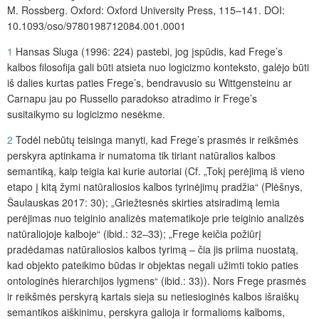
M. Rossberg. Oxford: Oxford University Press, 115–141. DOI:
10.1093/oso/9780198712084.001.0001
1
Hansas Sluga (1996: 224) pastebi, jog įspūdis, kad Frege’s
kalbos filosofija gali būti atsieta nuo logicizmo konteksto, galėjo būti
iš dalies kurtas paties Frege’s, bendravusio su Wittgensteinu ar
Carnapu jau po Russello paradokso atradimo ir Frege’s
susitaikymo su logicizmo nesėkme.
2
Todėl nebūtų teisinga manyti, kad Frege’s prasmės ir reikšmės
perskyra aptinkama ir numatoma tik tiriant natūralios kalbos
semantiką, kaip teigia kai kurie autoriai (Cf. „Tokį perėjimą iš vieno
etapo į kitą žymi natūraliosios kalbos tyrinėjimų pradžia“ (Plėšnys,
Šaulauskas 2017: 30); „Griežtesnės skirties atsiradimą lemia
perėjimas nuo teiginio analizės matematikoje prie teiginio analizės
natūraliojoje kalboje“ (ibid.: 32–33); „Frege keičia požiūrį
pradėdamas natūraliosios kalbos tyrimą – čia jis priima nuostatą,
kad objekto pateikimo būdas ir objektas negali užimti tokio paties
ontologinės hierarchijos lygmens“ (ibid.: 33)). Nors Frege prasmės
ir reikšmės perskyrą kartais sieja su netiesioginės kalbos išraiškų
semantikos aiškinimu, perskyra galioja ir formalioms kalboms,