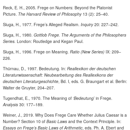
Reck, E. H., 2005. Frege on Numbers: Beyond the Platonist
Picture.
The Harvard Review of Philosophy
13 (2): 25–40.
Sluga, H., 1977. Frege’s Alleged Realism.
Inquiry
20: 227–242.
Sluga, H., 1980.
Gottlob Frege. The Arguments of the Philosophers
Series.
London: Routledge and Kegan Paul.
Sluga, H., 1996. Frege on Meaning.
Ratio (New Series)
IX: 209–
226.
Thürnau, D., 1997. Bedeutung
.
In:
Reallexikon der deutschen
Literaturwissenschaft: Neubearbeitung des Reallexikons der
deutschen Literaturgeschichte
, Bd. I, eds. G. Braungart et al. Berlin:
Walter de Gruyter, 204–207.
Tugendhat, E., 1970. The Meaning of ‘
Bedeutung
’ in Frege.
Analysis
30: 177–189.
Weiner, J., 2019. Why Does Frege Care Whether Julius Caesar is a
Number? Section 10 of
Basic Laws
and the Context Principle. In:
Essays on Frege’s Basic Laws of Arithmetic
, eds. Ph. A. Ebert and