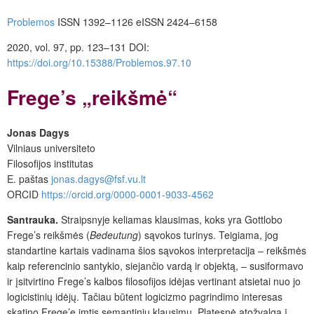
Problemos
ISSN 1392–1126 eISSN 2424–6158
2020, vol. 97, pp. 123–131 DOI:
https://doi.org/10.15388/Problemos.97.10
Frege’s „reikšmė“
Jonas Dagys
Vilniaus universiteto
Filosofijos institutas
E. paštas
jonas.dagys@fsf.vu.lt
ORCID
https://orcid.org/0000-0001-9033-4562
Santrauka.
Straipsnyje keliamas klausimas, koks yra Gottlobo
Frege’s reikšmės (
Bedeutung
) sąvokos turinys. Teigiama, jog
standartine kartais vadinama šios sąvokos interpretacija – reikšmės
kaip referencinio santykio, siejančio vardą ir objektą, – susiformavo
ir įsitvirtino Frege’s kalbos filosofijos idėjas vertinant atsietai nuo jo
logicistinių idėjų. Tačiau būtent logicizmo pagrindimo interesas
skatino Frege’ę imtis semantinių klausimų. Platesnė atožvalga į