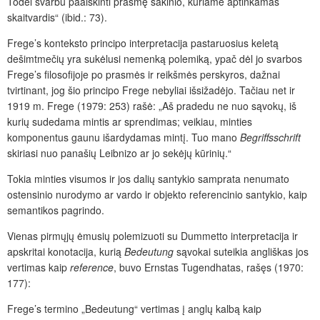
Todėl svarbu paaiškinti prasmę sakinio, kuriame aptinkamas
skaitvardis“ (ibid.: 73).
Frege’s konteksto principo interpretacija pastaruosius keletą
dešimtmečių yra sukėlusi nemenką polemiką, ypač dėl jo svarbos
Frege’s filosofijoje po prasmės ir reikšmės perskyros, dažnai
tvirtinant, jog šio principo Frege nebyliai išsižadėjo. Tačiau net ir
1919 m. Frege (1979: 253) rašė: „Aš pradedu ne nuo sąvokų, iš
kurių sudedama mintis ar sprendimas; veikiau, minties
komponentus gaunu išardydamas mintį. Tuo mano
Begriffsschrift
skiriasi nuo panašių Leibnizo ar jo sekėjų kūrinių.“
Tokia minties visumos ir jos dalių santykio samprata nenumato
ostensinio nurodymo ar vardo ir objekto referencinio santykio, kaip
semantikos pagrindo.
Vienas pirmųjų ėmusių polemizuoti su Dummetto interpretacija ir
apskritai konotacija, kurią
Bedeutung
sąvokai suteikia angliškas jos
vertimas kaip
reference
, buvo Ernstas Tugendhatas, rašęs (1970:
177):
Frege’s termino „Bedeutung“ vertimas į anglų kalbą kaip