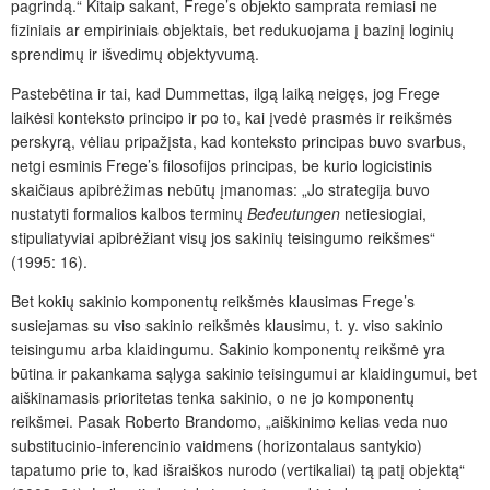
pagrindą.“ Kitaip sakant, Frege’s objekto samprata remiasi ne
fiziniais ar empiriniais objektais, bet redukuojama į bazinį loginių
sprendimų ir išvedimų objektyvumą.
Pastebėtina ir tai, kad Dummettas, ilgą laiką neigęs, jog Frege
laikėsi konteksto principo ir po to, kai įvedė prasmės ir reikšmės
perskyrą, vėliau pripažįsta, kad konteksto principas buvo svarbus,
netgi esminis Frege’s filosofijos principas, be kurio logicistinis
skaičiaus apibrėžimas nebūtų įmanomas: „Jo strategija buvo
nustatyti formalios kalbos terminų
Bedeutungen
netiesiogiai,
stipuliatyviai apibrėžiant visų jos sakinių teisingumo reikšmes“
(1995: 16).
Bet kokių sakinio komponentų reikšmės klausimas Frege’s
susiejamas su viso sakinio reikšmės klausimu, t. y. viso sakinio
teisingumu arba klaidingumu. Sakinio komponentų reikšmė yra
būtina ir pakankama sąlyga sakinio teisingumui ar klaidingumui, bet
aiškinamasis prioritetas tenka sakinio, o ne jo komponentų
reikšmei. Pasak Roberto Brandomo, „aiškinimo kelias veda nuo
substitucinio-inferencinio vaidmens (horizontalaus santykio)
tapatumo prie to, kad išraiškos nurodo (vertikaliai) tą patį objektą“