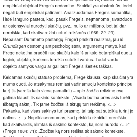
empiriniai objektai Frege’s nedomino. Skaičiai yra abstraktūs, todėl
negali būti empiriškai patiriami. Analizuodamas Frege’s semantiką,
Hidé Ishiguro pastebi, kad, pasak Frege’s, neįmanoma įsivaizduoti
ar ostensyviai nurodyti skaičių, pvz., nulio ar milijono, bet tai dar
nereiškia, kad skaitvardžiai neturi reikšmės (1969: 22–23).
Nepaisant Dummetto pastangų Frege’i priskirti realizmą, jau iš
Grundlagen
dėstomų antipsichologistinių argumentų matyti, kad
Frege neketina pradėti nuo skaičių kaip iš anksto betarpiškai duotų
loginių objektų, kuriems tereikia suteikti vardus. Todėl vardo–
objekto santykis vargu ar gali būti Frege’s išeities taškas.
Keldamas skaičių statuso problemą, Frege klausia, kaip skaičiai yra
mums duoti. Jo atsakymas remiasi vadinamuoju konteksto principu,
kurį jis įvardija kaip vieną pamatinių – apie žodžio reikšmę esą
galima klausti tik sakinio kontekste: „Visada būtina prieš akis turėti
išbaigtą sakinį. Tik jame žodžiai iš tikrųjų turi reikšmę. <...>
Pakanka, kad visas sakinys turi prasmę, tai taip pat suteikia turinį jo
dalims. <...> Nepriklausomumas, kurį priskiriu skaičiui, nereiškia,
kad skaitvardis, išimtas iš sakinio konteksto, ką nors nurodo <...>“
(Frege 1884: 71); „Žodžiai ką nors reiškia tik sakinio kontekste.