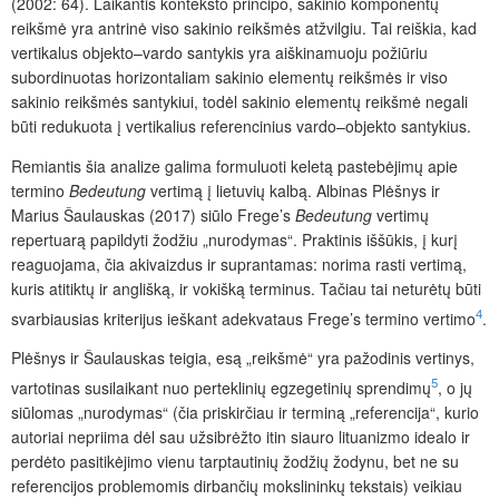
(2002: 64). Laikantis konteksto principo, sakinio komponentų
reikšmė yra antrinė viso sakinio reikšmės atžvilgiu. Tai reiškia, kad
vertikalus objekto–vardo santykis yra aiškinamuoju požiūriu
subordinuotas horizontaliam sakinio elementų reikšmės ir viso
sakinio reikšmės santykiui, todėl sakinio elementų reikšmė negali
būti redukuota į vertikalius referencinius vardo–objekto santykius.
Remiantis šia analize galima formuluoti keletą pastebėjimų apie
termino
Bedeutung
vertimą į lietuvių kalbą. Albinas Plėšnys ir
Marius Šaulauskas (2017) siūlo Frege’s
Bedeutung
vertimų
repertuarą papildyti žodžiu „nurodymas“. Praktinis iššūkis, į kurį
reaguojama, čia akivaizdus ir suprantamas: norima rasti vertimą,
kuris atitiktų ir anglišką, ir vokišką terminus. Tačiau tai neturėtų būti
4
svarbiausias kriterijus ieškant adekvataus Frege’s termino vertimo
.
Plėšnys ir Šaulauskas teigia, esą „reikšmė“ yra pažodinis vertinys,
5
vartotinas susilaikant nuo perteklinių egzegetinių sprendimų
, o jų
siūlomas „nurodymas“ (čia priskirčiau ir terminą „referencija“, kurio
autoriai nepriima dėl sau užsibrėžto itin siauro lituanizmo idealo ir
perdėto pasitikėjimo vienu tarptautinių žodžių žodynu, bet ne su
referencijos problemomis dirbančių mokslininkų tekstais) veikiau