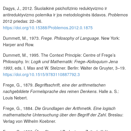
Dagys, J., 2012. Šiuolaikinė psichofizinio reduktyvizmo ir
antireduktyvizmo polemika ir jos metodologinės išdavos.
Problemos
2012 priedas: 22–36.
https://doi.org/10.15388/Problemos.2012.0.1875
Dummett, M., 1973.
Frege. Philosophy of Language.
New York:
Harper and Row.
Dummett, M., 1995. The Context Principle: Centre of Frege’s
Philosophy. In:
Logik und Mathematik: Frege–Kolloquium Jena
1993
, eds. I. Max and W. Stelzner. Berlin: Walter de Gruyter, 3–19.
https://doi.org/10.1515/9783110887792.3
Frege, G., 1879.
Begriffsschrift, eine der arithmetischen
nachgebildete Formelsprache des reinen Denkens
. Halle a. S.:
Louis Nebert.
Frege, G., 1884.
Die Grundlagen der Arithmetik. Eine logisch
mathematische Untersuchung über den Begriff der Zahl
. Breslau:
Verlag von Wilhelm Koebner.