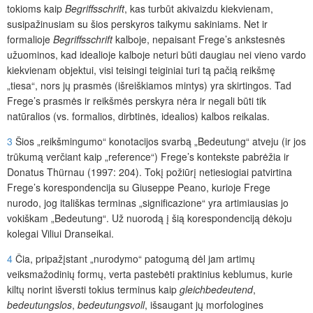
tokioms kaip
Begriffsschrift
, kas turbūt akivaizdu kiekvienam,
susipažinusiam su šios perskyros taikymu sakiniams. Net ir
formalioje
Begriffsschrift
kalboje, nepaisant Frege’s ankstesnės
užuominos, kad idealioje kalboje neturi būti daugiau nei vieno vardo
kiekvienam objektui, visi teisingi teiginiai turi tą pačią reikšmę
„tiesa“, nors jų prasmės (išreiškiamos mintys) yra skirtingos. Tad
Frege’s prasmės ir reikšmės perskyra nėra ir negali būti tik
natūralios (vs. formalios, dirbtinės, idealios) kalbos reikalas.
3
Šios „reikšmingumo“ konotacijos svarbą „Bedeutung“ atveju (ir jos
trūkumą verčiant kaip „reference“) Frege’s kontekste pabrėžia ir
Donatus Thürnau (1997: 204). Tokį požiūrį netiesiogiai patvirtina
Frege’s korespondencija su Giuseppe Peano, kurioje Frege
nurodo, jog itališkas terminas „significazione“ yra artimiausias jo
vokiškam „Bedeutung“. Už nuorodą į šią korespondenciją dėkoju
kolegai Viliui Dranseikai.
4
Čia, pripažįstant „nurodymo“ patogumą dėl jam artimų
veiksmažodinių formų, verta pastebėti praktinius keblumus, kurie
kiltų norint išversti tokius terminus kaip
gleichbedeutend
,
bedeutungslos
,
bedeutungsvoll
, išsaugant jų morfologines