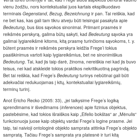
vienu žodžiu, nors kontekstualiai juos kartais eksplikuodavo
terminais
Gegenstand
,
Bezug
,
Bezeichnung
ir pan. Tai reiškia, kad
ne bet kas, kas gali tam tikru atveju būti teisingai pasakyta apie
Bedeutung
, bus šios sąvokos sinonimai. Priimant prasmės ir
reikšmės perskyrą, galima būtų sakyti, kad
Bedeutung
sąvoka yra
galimai lygiareikšmė kitoms, kitą prasmę turinčioms sąvokoms, t. y.
būtent prasmės ir reikšmės perskyra leidžia Frege’i tokius
paaiškinimus vartoti kaip lygiareikšmius, bet ne sinonimiškus
Bedeutung
. Tai, kad jis taip darė, žinoma, nereiškia nei kad jis buvo
teisus, nei kad atskleidė tokios praktikos nekritikuotiną pagrindą.
Bet tai reiškia, kad Frege’s
Bedeutung
turinys nebūtinai gali būti
adekvačiai redukuojamas į kitų, kontekstualiai lygiareikšmių,
terminų turinį.
Anot Ericho Recko (2005: 33), „jei taikysime Frege’s logiką
sprendimams ir išvedimams (
inferences
) apie fizinius objektus,
pastebėsime, kad tokios išraiškos kaip „Eifelio bokštas“ ar „Mėnulis“
funkcionuoja juose kaip objektų vardai Frege’s logine prasme. Jei
taip, tai naivioji ontologinė objekto samprata atitinka Frege’s objekto
sampratą. Tačiau Frege’s samprata yra platesnė ir turi kitą