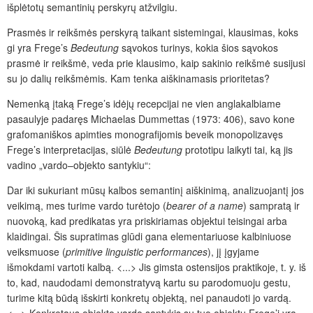
išplėtotų semantinių perskyrų atžvilgiu.
Prasmės ir reikšmės perskyrą taikant sistemingai, klausimas, koks
gi yra Frege’s
Bedeutung
sąvokos turinys, kokia šios sąvokos
prasmė ir reikšmė, veda prie klausimo, kaip sakinio reikšmė susijusi
su jo dalių reikšmėmis. Kam tenka aiškinamasis prioritetas?
Nemenką įtaką Frege’s idėjų recepcijai ne vien anglakalbiame
pasaulyje padaręs Michaelas Dummettas (1973: 406), savo kone
grafomaniškos apimties monografijomis beveik monopolizavęs
Frege’s interpretacijas, siūlė
Bedeutung
prototipu laikyti tai, ką jis
vadino „vardo–objekto santykiu“:
Dar iki sukuriant mūsų kalbos semantinį aiškinimą, analizuojantį jos
veikimą, mes turime vardo turėtojo (
bearer of a name
) sampratą ir
nuovoką, kad predikatas yra priskiriamas objektui teisingai arba
klaidingai. Šis supratimas glūdi gana elementariuose kalbiniuose
veiksmuose (
primitive linguistic performances
), jį įgyjame
išmokdami vartoti kalbą. <...> Jis gimsta ostensijos praktikoje, t. y. iš
to, kad, naudodami demonstratyvą kartu su parodomuoju gestu,
turime kitą būdą išskirti konkretų objektą, nei panaudoti jo vardą.
<...> Konkretaus objekto vardo santykis su tuo objektu Frege’i yra