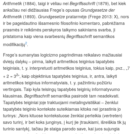
Arithmetik
(1884), taigi ir vėliau nei
Begriffsschrift
(1879), bet kiek
anksčiau nei didžiausias Frege’s opusas
Grundgesetze der
Arithmetik
(1893).
Grundgesetze
pratarmėje (Frege 2013: X), nors
ir be pageidautino išsamesnio filosofinio komentaro, pabrėžiama
prasmės ir reikšmės perskyros taikymo sakiniams svarba, ji
pristatoma kaip viena svarbesnių
Begriffsschrift
semantikos
2
modifikacijų
.
Frege’s sumanytas logicizmo pagrindimas reikalavo mažiausiai
dviejų dalykų – pirma, laikyti aritmetikos teiginius tapatybės
teiginiais, t. y. interpretuoti aritmetikos teiginius, tokius kaip, pvz., „7
2
+ 2 = 3
“, kaip objektinius tapatybės teiginius, ir, antra, laikyti
aritmetikos teiginius informatyviais, t. y. pažintiniu požiūriu
vertingais. Taip kyla teisingų tapatybės teiginių informatyvumo
klausimas.
Begriffsschrift
semantika pasirodė tam neadekvati.
Tapatybės teiginiai joje traktuojami metalingvistiškai – ženklui
tapatybės teiginio kontekste suteikiamas kitoks nei įprastinis jo
turinys: „Nors kituose kontekstuose ženklai perteikia (
vertreten
)
savo turinį, ir bet koks junginys, į kurį jie įtraukiami, išreiškia tik jų
turinio santykį, tačiau jie staiga parodo save, kai juos sujungia