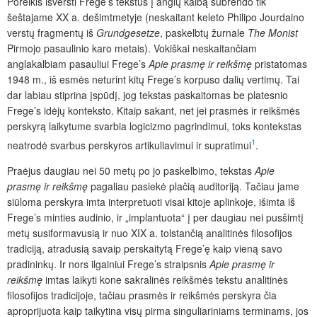
Poreikis išversti Frege’s tekstus į anglų kalbą subrendo tik
šeštajame XX a. dešimtmetyje (neskaitant keleto Philipo Jourdaino
verstų fragmentų iš
Grundgesetze
, paskelbtų žurnale
The Monist
Pirmojo pasaulinio karo metais). Vokiškai neskaitančiam
anglakalbiam pasauliui Frege’s
Apie prasmę ir reikšmę
pristatomas
1948 m., iš esmės neturint kitų Frege’s korpuso dalių vertimų. Tai
dar labiau stiprina įspūdį, jog tekstas paskaitomas be platesnio
Frege’s idėjų konteksto. Kitaip sakant, net jei prasmės ir reikšmės
perskyrą laikytume svarbia logicizmo pagrindimui, toks kontekstas
1
neatrodė svarbus perskyros artikuliavimui ir supratimui
.
Praėjus daugiau nei 50 metų po jo paskelbimo, tekstas
Apie
prasmę ir reikšmę
pagaliau pasiekė plačią auditoriją. Tačiau jame
siūloma perskyra imta interpretuoti visai kitoje aplinkoje, išimta iš
Frege’s minties audinio, ir „implantuota“ į per daugiau nei pusšimtį
metų susiformavusią ir nuo XIX a. tolstančią analitinės filosofijos
tradiciją, atradusią savaip perskaitytą Frege’ę kaip vieną savo
pradininkų. Ir nors ilgainiui Frege’s straipsnis
Apie prasmę ir
reikšmę
imtas laikyti kone sakralinės reikšmės tekstu analitinės
filosofijos tradicijoje, tačiau prasmės ir reikšmės perskyra čia
aproprijuota kaip taikytina visų pirma singuliariniams terminams, jos