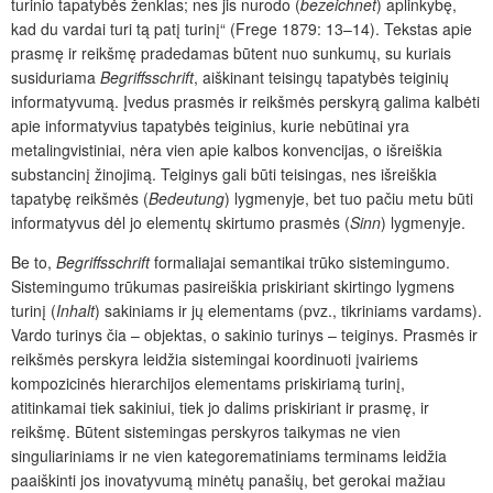
turinio tapatybės ženklas; nes jis nurodo (
bezeichnet
) aplinkybę,
kad du vardai turi tą patį turinį“ (Frege 1879: 13–14). Tekstas apie
prasmę ir reikšmę pradedamas būtent nuo sunkumų, su kuriais
susiduriama
Begriffsschrift
, aiškinant teisingų tapatybės teiginių
informatyvumą. Įvedus prasmės ir reikšmės perskyrą galima kalbėti
apie informatyvius tapatybės teiginius, kurie nebūtinai yra
metalingvistiniai, nėra vien apie kalbos konvencijas, o išreiškia
substancinį žinojimą. Teiginys gali būti teisingas, nes išreiškia
tapatybę reikšmės (
Bedeutung
) lygmenyje, bet tuo pačiu metu būti
informatyvus dėl jo elementų skirtumo prasmės (
Sinn
) lygmenyje.
Be to,
Begriffsschrift
formaliajai semantikai trūko sistemingumo.
Sistemingumo trūkumas pasireiškia priskiriant skirtingo lygmens
turinį (
Inhalt
) sakiniams ir jų elementams (pvz., tikriniams vardams).
Vardo turinys čia – objektas, o sakinio turinys – teiginys. Prasmės ir
reikšmės perskyra leidžia sistemingai koordinuoti įvairiems
kompozicinės hierarchijos elementams priskiriamą turinį,
atitinkamai tiek sakiniui, tiek jo dalims priskiriant ir prasmę, ir
reikšmę. Būtent sistemingas perskyros taikymas ne vien
singuliariniams ir ne vien kategorematiniams terminams leidžia
paaiškinti jos inovatyvumą minėtų panašių, bet gerokai mažiau