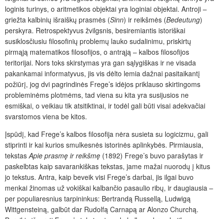
loginis turinys, o aritmetikos objektai yra loginiai objektai. Antroji –
griežta kalbinių išraiškų prasmės (
Sinn
) ir reikšmės (
Bedeutung
)
perskyra. Retrospektyvus žvilgsnis, besiremiantis istoriškai
susiklosčiusiu filosofinių problemų lauko sudalinimu, priskirtų
pirmąją matematikos filosofijos, o antrąją – kalbos filosofijos
teritorijai. Nors toks skirstymas yra gan sąlygiškas ir ne visada
pakankamai informatyvus, jis vis dėlto lemia dažnai pasitaikantį
požiūrį, jog dvi pagrindinės Frege’s idėjos priklauso skirtingoms
probleminėms plotmėms, tad viena su kita yra susijusios ne
esmiškai, o veikiau tik atsitiktinai, ir todėl gali būti visai adekvačiai
svarstomos viena be kitos.
Įspūdį, kad Frege’s kalbos filosofija nėra susieta su logicizmu, gali
stiprinti ir kai kurios smulkesnės istorinės aplinkybės. Pirmiausia,
tekstas
Apie prasmę ir reikšmę
(1892) Frege’s buvo parašytas ir
paskelbtas kaip savarankiškas tekstas, jame mažai nuorodų į kitus
jo tekstus. Antra, kaip beveik visi Frege’s darbai, jis ilgai buvo
menkai žinomas už vokiškai kalbančio pasaulio ribų, ir daugiausia –
per populiaresnius tarpininkus: Bertrandą Russellą, Ludwigą
Wittgensteiną, galbūt dar Rudolfą Carnapą ar Alonzo Churchą.