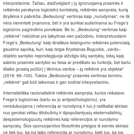
interpretacinis. Tačiau, atsižvelgiant į jų ignoruojamą prasmės ir
reikšmės perskyros logicistinį kontekstą, reikšmės samprata, kurią
išryškina ir pabrėžia „Bedeutung“ vertimas kaip „nurodymas“, ne tik
nėra vienintelė įmanoma, bet ir yra sunkiai suderinama su Frege’s
logicizmo pagrindimo poreikiais. Be to, „Bedeutung“
vertimas kaip
„reikšmė“ nebūtinai yra laikytinas vien pažodiniu. Interpretuodami
Frege’s „Bedeutung“ kaip išraiškos teisingumo reikšmės potencialą,
gausime sąvoką, kuri, kaip teigia Krystianas Boguckis, „vardo–
objekto santykio neprivilegijuoja atžvilgiu kitų santykių, tokių kaip
sakinio prasmės santykio su tiesa ar predikato su funkcija, bet kartu
išlaiko įprastą požiūrį į tikrinius vardus – jų reikšmė yra objektai“
(2018: 99–100). Tokios „Bedeutung“ prasmės vertimas terminu
„reikšmė“ gali būti laikomas ir gan sodriai interpretaciniu.
Internalistiška racionalistinė reikšmės samprata, kurios reikalavo
Frege’s logicizmas (kartu su jo antipsichologizmu), yra
neredukuojama į referenciją ar nurodymą ir tuo ji radikaliai skiriasi
nuo gerokai vėliau ištobulintų ir išpopuliarėjusių eksternalistinių,
deepistemologizuotų reikšmės kaip referencijos ar nurodymo
sampratų. Šios oponuojančios filosofinės prieigos iš esmės skiriasi
ne tiek tuo, ką jos laiko referencija ar nurodymu, kiek tuo, ką jos