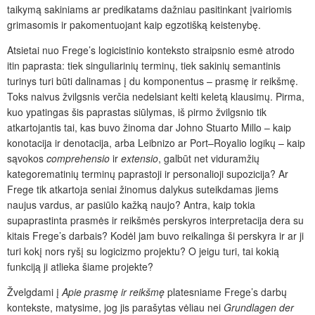
taikymą sakiniams ar predikatams dažniau pasitinkant įvairiomis
grimasomis ir pakomentuojant kaip egzotišką keistenybę.
Atsietai nuo Frege’s logicistinio konteksto straipsnio esmė atrodo
itin paprasta: tiek singuliarinių terminų, tiek sakinių semantinis
turinys turi būti dalinamas į du komponentus – prasmę ir reikšmę.
Toks naivus žvilgsnis verčia nedelsiant kelti keletą klausimų. Pirma,
kuo ypatingas šis paprastas siūlymas, iš pirmo žvilgsnio tik
atkartojantis tai, kas buvo žinoma dar Johno Stuarto Millo – kaip
konotacija ir denotacija, arba Leibnizo ar Port–Royalio logikų – kaip
sąvokos
comprehensio
ir
extensio
, galbūt net viduramžių
kategorematinių terminų paprastoji ir personalioji supozicija? Ar
Frege tik atkartoja seniai žinomus dalykus suteikdamas jiems
naujus vardus, ar pasiūlo kažką naujo? Antra, kaip tokia
supaprastinta prasmės ir reikšmės perskyros interpretacija dera su
kitais Frege’s darbais? Kodėl jam buvo reikalinga ši perskyra ir ar ji
turi kokį nors ryšį su logicizmo projektu? O jeigu turi, tai kokią
funkciją ji atlieka šiame projekte?
Žvelgdami į
Apie prasmę ir reikšmę
platesniame Frege’s darbų
kontekste, matysime, jog jis parašytas vėliau nei
Grundlagen der