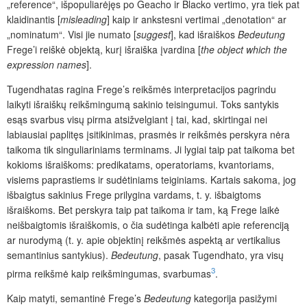
„reference“, išpopuliarėjęs po Geacho ir Blacko vertimo, yra tiek pat
klaidinantis [
misleading
] kaip ir ankstesni vertimai „denotation“ ar
„nominatum“. Visi jie numato [
suggest
], kad išraiškos
Bedeutung
Frege’i reiškė objektą, kurį išraiška įvardina [
the object which the
expression names
].
Tugendhatas ragina Frege’s reikšmės interpretacijos pagrindu
laikyti išraiškų reikšmingumą sakinio teisingumui. Toks santykis
esąs svarbus visų pirma atsižvelgiant į tai, kad, skirtingai nei
labiausiai paplitęs įsitikinimas, prasmės ir reikšmės perskyra nėra
taikoma tik singuliariniams terminams. Ji lygiai taip pat taikoma bet
kokioms išraiškoms: predikatams, operatoriams, kvantoriams,
visiems paprastiems ir sudėtiniams teiginiams. Kartais sakoma, jog
išbaigtus sakinius Frege prilygina vardams, t. y. išbaigtoms
išraiškoms. Bet perskyra taip pat taikoma ir tam, ką Frege laikė
neišbaigtomis išraiškomis, o čia sudėtinga kalbėti apie referenciją
ar nurodymą (t. y. apie objektinį reikšmės aspektą ar vertikalius
semantinius santykius).
Bedeutung
, pasak Tugendhato, yra visų
3
pirma reikšmė kaip reikšmingumas, svarbumas
.
Kaip matyti, semantinė Frege’s
Bedeutung
kategorija pasižymi