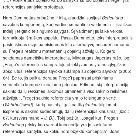
referencijos santykio prototipas.
Nors Dummettas pripažino ir kitą, glaudžiai susijusį
Bedeutung
sąvokos komponentą, kurį vadino semantiniu vaidmeniu – išraiškos
indėlį į teiginio teisingumo sąlygas. Šį vaidmenį jis laikė veikiau
formaliuoju išraiškos aspektu. Pasak Dummetto, toks interpretacinis
pasirinkimas esąs pateisinamas kitų alternatyvų nesuderinamumu
su Frege’s realizmu matematinių objektų atžvilgiu. Ko gero,
sekdamas dametiška interpretacija, Mindaugas Japertas rašo, jog
„Frege’s referencijos sampratoje objektyvumas yra nesąlygiškas ir
absoliutus: referencijos sąvoka sutampa su objekto sąvoka“ (2005:
84). Be to, jis puikiai dera su Frege’i paprastai priskiriamu
semantinio kompozicionalumo principu. Priimant šią interpretaciją,
sakinio dalių reikšmės laikomos pirminėmis viso sakinio reikšmės
atžvilgiu: „Fregei sakinio referencija yra jo teisingumo vertė
(
Wahrheitswert
), kurią nustatyti galima tik
pirmiau
teigiamai
išsprendus sakinio sudedamųjų dalių referencijos klausimą“ (ibid.:
87, kursyvas mano –
J. D.
). Tokį požiūrį, „pagal kurį Frege’s
Bedeutung
priskyrimo vardui koncepcija yra jo susietumo
referencijos santykiu su kokiu nors objektu koncepcija“, Joan