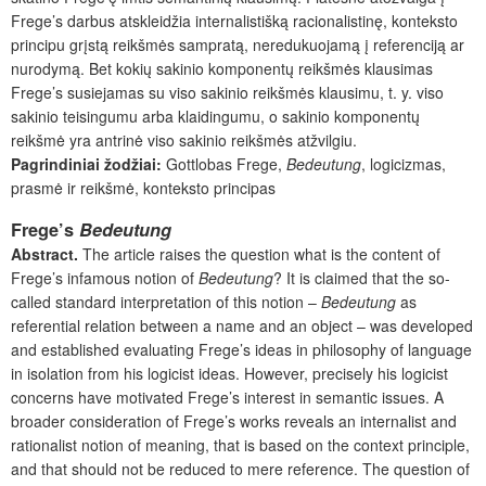
Frege’s darbus atskleidžia internalistišką racionalistinę, konteksto
principu grįstą reikšmės sampratą, neredukuojamą į referenciją ar
nurodymą. Bet kokių sakinio komponentų reikšmės klausimas
Frege’s susiejamas su viso sakinio reikšmės klausimu, t. y. viso
sakinio teisingumu arba klaidingumu, o sakinio komponentų
reikšmė yra antrinė viso sakinio reikšmės atžvilgiu.
Pagrindiniai žodžiai:
Gottlobas Frege,
Bedeutung
, logicizmas,
prasmė ir reikšmė, konteksto principas
Frege’s
Bedeutung
Abstract.
The article raises the question what is the content of
Frege’s infamous notion of
Bedeutung
? It is claimed that the so-
called standard interpretation of this notion –
Bedeutung
as
referential relation between a name and an object – was developed
and established evaluating Frege’s ideas in philosophy of language
in isolation from his logicist ideas. However, precisely his logicist
concerns have motivated Frege’s interest in semantic issues. A
broader consideration of Frege’s works reveals an internalist and
rationalist notion of meaning, that is based on the context principle,
and that should not be reduced to mere reference. The question of