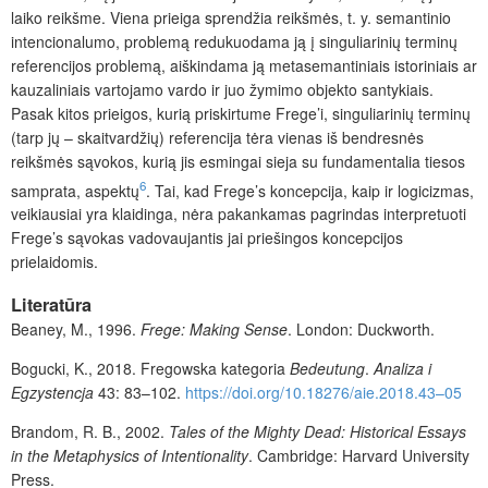
laiko reikšme. Viena prieiga sprendžia reikšmės, t. y. semantinio
intencionalumo, problemą redukuodama ją į singuliarinių terminų
referencijos problemą, aiškindama ją metasemantiniais istoriniais ar
kauzaliniais vartojamo vardo ir juo žymimo objekto santykiais.
Pasak kitos prieigos, kurią priskirtume Frege’i, singuliarinių terminų
(tarp jų – skaitvardžių) referencija tėra vienas iš bendresnės
reikšmės sąvokos, kurią jis esmingai sieja su fundamentalia tiesos
6
samprata, aspektų
. Tai, kad Frege’s koncepcija, kaip ir logicizmas,
veikiausiai yra klaidinga, nėra pakankamas pagrindas interpretuoti
Frege’s sąvokas vadovaujantis jai priešingos koncepcijos
prielaidomis.
Literatūra
Beaney, M., 1996.
Frege: Making Sense
. London: Duckworth.
Bogucki, K., 2018. Fregowska kategoria
Bedeutung
.
Analiza i
Egzystencja
43: 83–102.
https://doi.org/10.18276/aie.2018.43–05
Brandom, R. B., 2002.
Tales of the Mighty Dead: Historical Essays
in the Metaphysics of Intentionality
. Cambridge: Harvard University
Press.