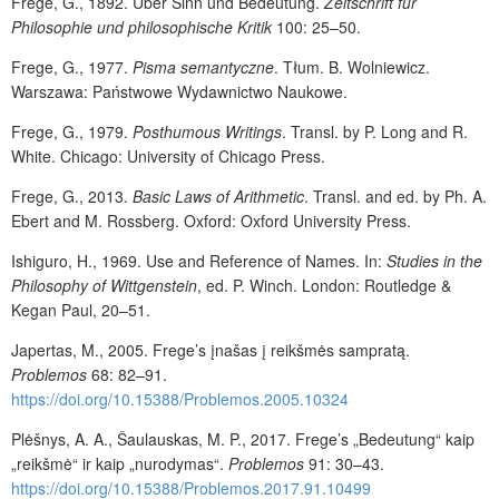
Frege, G., 1892. Über Sinn und Bedeutung.
Zeitschrift für
Philosophie und philosophische Kritik
100: 25–50.
Frege, G., 1977.
Pisma semantyczne
. Tłum. B. Wolniewicz.
Warszawa: Państwowe Wydawnictwo Naukowe.
Frege, G., 1979.
Posthumous Writings
. Transl. by P. Long and R.
White. Chicago: University of Chicago Press.
Frege, G., 2013.
Basic Laws of Arithmetic
. Transl. and ed. by Ph. A.
Ebert and M. Rossberg. Oxford: Oxford University Press.
Ishiguro, H., 1969. Use and Reference of Names. In:
Studies in the
Philosophy of Wittgenstein
, ed. P. Winch. London: Routledge &
Kegan Paul, 20–51.
Japertas, M., 2005. Frege’s įnašas į reikšmės sampratą.
Problemos
68: 82–91.
https://doi.org/10.15388/Problemos.2005.10324
Plėšnys, A. A., Šaulauskas, M. P., 2017. Frege’s „Bedeutung“ kaip
„reikšmė“ ir kaip „nurodymas“.
Problemos
91: 30–43.
https://doi.org/10.15388/Problemos.2017.91.10499