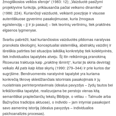
žmogiškosios veiklos sferoje“ (1983: 12); „Vaizduotė pasižymi
projektyvine funkcija, priklausančia pačiai veiksmo dinamikai“
(1986: 224). Kuriančioji vaizduotė, veikianti poezijoje ir visuose
autentiškuose gyvenimo pasakojimuose, kuria žmogaus
egzistenciją – jį ir jo pasaulį – tiek teorinių vertinimų, tiek praktinės
elgsenos lygmenyse.
Svarbu pabrėžti, kad kuriančiosios vaizduotės pildomas naratyvas
pranoksta ideologinį, konceptualiai sistemišką, abstraktų vaizdinį ir
išreiškia patirties bei situacijos laikišką konkretybę tiek kolektyvinės,
tiek individualios tapatybės atveju. Šį itin reikšmingą pranokimą
Ricoeuras traktuoja kaip „praktinę išmintį“, kuriai jis skiria devintąjį
veikalo
Aš pats kaip kitas
skyrių
(1990: 279–344) ir prie kurios dar
sugrįšime. Bendruomenės naratyvinė tapatybė yra kuriama
konkrečią tikrovę skleidžiančiais istoriniais pasakojimais ir jų
nuolatiniais perinterpretavimais (idealus pavyzdys – žydų tautos bei
krikščioniška tapatybė, realizuojama be perstojo vienas kitą
semantiškai praplečiančių tekstų Biblijoje, o vėliau – Talmude arba
Bažnyčios tradicijos aktuose), o individo – jam intymiai pasakojant
savo asmeninę istoriją (idealus pavyzdys – individualios
psichoanalizės procesas).