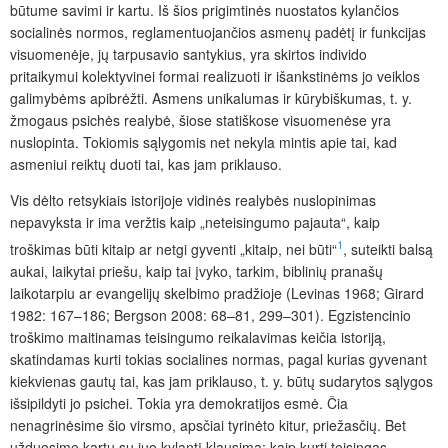
būtume savimi ir kartu. Iš šios prigimtinės nuostatos kylančios
socialinės normos, reglamentuojančios asmenų padėtį ir funkcijas
visuomenėje, jų tarpusavio santykius, yra skirtos individo
pritaikymui kolektyvinei formai realizuoti ir išankstinėms jo veiklos
galimybėms apibrėžti. Asmens unikalumas ir kūrybiškumas, t. y.
žmogaus psichės realybė, šiose statiškose visuomenėse yra
nuslopinta. Tokiomis sąlygomis net nekyla mintis apie tai, kad
asmeniui reiktų duoti tai, kas jam priklauso.
Vis dėlto retsykiais istorijoje vidinės realybės nuslopinimas
nepavyksta ir ima veržtis kaip „neteisingumo pajauta“, kaip
1
troškimas būti kitaip ar netgi gyventi „kitaip, nei būti“
, suteikti balsą
aukai, laikytai priešu, kaip tai įvyko, tarkim, biblinių pranašų
laikotarpiu ar evangelijų skelbimo pradžioje (Levinas 1968; Girard
1982: 167–186; Bergson 2008: 68–81, 299–301). Egzistencinio
troškimo maitinamas teisingumo reikalavimas keičia istoriją,
skatindamas kurti tokias socialines normas, pagal kurias gyvenant
kiekvienas gautų tai, kas jam priklauso, t. y. būtų sudarytos sąlygos
išsipildyti jo psichei. Tokia yra demokratijos esmė. Čia
nenagrinėsime šio virsmo, apsčiai tyrinėto kitur, priežasčių. Bet
užduosime kartu su juo kylantį klausimą: kaip kurti teisingas