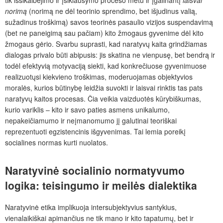
tik išsikalbėjimo ir įsiklausymo proceso metu ir įgalinantį
laisvai
norimą
(norimą ne dėl teorinio sprendimo, bet išjudinus valią,
sužadinus troškimą) savos teorinės pasaulio vizijos suspendavimą
(bet ne paneigimą sau pačiam) kito žmogaus gyvenime dėl kito
žmogaus gėrio. Svarbu suprasti, kad naratyvų kaita grindžiamas
dialogas privalo būti abipusis: jis skatina ne vienpusę, bet bendrą ir
todėl efektyvią motyvaciją siekti, kad konkrečiuose gyvenimuose
realizuotųsi kiekvieno troškimas, moderuojamas objektyvios
moralės, kurios būtinybę leidžia suvokti ir laisvai rinktis tas pats
naratyvų kaitos procesas. Čia veikia vaizduotės kūrybiškumas,
kurio variklis – kito ir savo paties asmens unikalumo,
nepakeičiamumo ir neįmanomumo jį galutinai teoriškai
reprezentuoti egzistencinis išgyvenimas. Tai lemia poreikį
socialines normas kurti nuolatos.
Naratyvinė socialinio normatyvumo
logika: teisingumo ir meilės dialektika
Naratyvinė etika implikuoja intersubjektyvius santykius,
vienalaikiškai apimančius ne tik mano ir kito tapatumų, bet ir