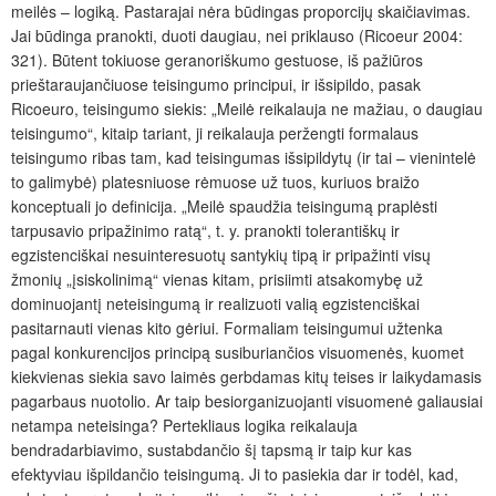
meilės – logiką. Pastarajai nėra būdingas proporcijų skaičiavimas.
Jai būdinga pranokti, duoti daugiau, nei priklauso (Ricoeur 2004:
321). Būtent tokiuose geranoriškumo gestuose, iš pažiūros
prieštaraujančiuose teisingumo principui, ir išsipildo, pasak
Ricoeuro, teisingumo siekis: „Meilė reikalauja ne mažiau, o daugiau
teisingumo“, kitaip tariant, ji reikalauja peržengti formalaus
teisingumo ribas tam, kad teisingumas išsipildytų (ir tai – vienintelė
to galimybė) platesniuose rėmuose už tuos, kuriuos braižo
konceptuali jo definicija. „Meilė spaudžia teisingumą praplėsti
tarpusavio pripažinimo ratą“, t. y. pranokti tolerantiškų ir
egzistenciškai nesuinteresuotų santykių tipą ir pripažinti visų
žmonių „įsiskolinimą“ vienas kitam, prisiimti atsakomybę už
dominuojantį neteisingumą ir realizuoti valią egzistenciškai
pasitarnauti vienas kito gėriui. Formaliam teisingumui užtenka
pagal konkurencijos principą susiburiančios visuomenės, kuomet
kiekvienas siekia savo laimės gerbdamas kitų teises ir laikydamasis
pagarbaus nuotolio. Ar taip besiorganizuojanti visuomenė galiausiai
netampa neteisinga? Pertekliaus logika reikalauja
bendradarbiavimo, sustabdančio šį tapsmą ir taip kur kas
efektyviau išpildančio teisingumą. Ji to pasiekia dar ir todėl, kad,