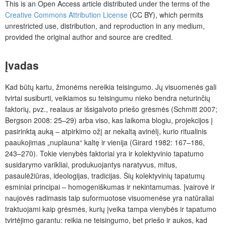
This is an Open Access article distributed under the terms of the
Creative Commons Attribution License
(CC BY), which permits
unrestricted use, distribution, and reproduction in any medium,
provided the original author and source are credited.
Įvadas
Kad būtų kartu, žmonėms nereikia teisingumo. Jų visuomenės gali
tvirtai susiburti, veikiamos su teisingumu nieko bendra neturinčių
faktorių, pvz., realaus ar išsigalvoto priešo grėsmės (Schmitt 2007;
Bergson 2008: 25–29) arba viso, kas laikoma blogiu, projekcijos į
pasirinktą auką – atpirkimo ožį ar nekaltą avinėlį, kurio ritualinis
paaukojimas „nuplauna“ kaltę ir vienija (Girard 1982: 167–186,
243–270). Tokie vienybės faktoriai yra ir kolektyvinio tapatumo
susidarymo varikliai, produkuojantys naratyvus, mitus,
pasaulėžiūras, ideologijas, tradicijas. Šių kolektyvinių tapatumų
esminiai principai – homogeniškumas ir nekintamumas. Įvairovė ir
naujovės radimasis taip suformuotose visuomenėse yra natūraliai
traktuojami kaip grėsmės, kurių įveika tampa vienybės ir tapatumo
tvirtėjimo garantu: reikia ne teisingumo, bet priešo ir aukos, kad