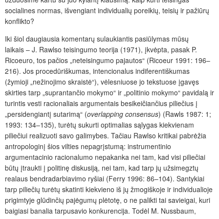
socialines normas, išvengiant individualių poreikių, teisių ir pažiūrų
konflikto?
Iki šiol daugiausia komentarų sulaukiantis pasiūlymas mūsų
laikais – J. Rawlso teisingumo teorija (1971), įkvėpta, pasak P.
Ricoeuro, tos pačios „neteisingumo pajautos“ (Ricoeur 1991: 196–
216). Jos procedūriškumas, intencionalus indiferentiškumas
(žymioji „nežinojimo skraistė“), vėlesniuose jo tekstuose įgavęs
skirties tarp „suprantančio mokymo“ ir „politinio mokymo“ pavidalą ir
turintis vesti racionaliais argumentais besikeičiančius piliečius į
„persidengiantį sutarimą“ (
overlapping consensus
)
(Rawls 1987: 1;
1993: 134–135), turėtų sukurti optimalias sąlygas kiekvienam
piliečiui realizuoti savo galimybes. Tačiau Rawlso kritikai pabrėžia
antropologinį šios vilties nepagrįstumą: instrumentinio
argumentacinio racionalumo nepakanka nei tam, kad visi piliečiai
būtų įtraukti į politinę diskusiją, nei tam, kad tarp jų užsimegztų
realaus bendradarbiavimo ryšiai (Ferry 1996: 86–104). Santykiai
tarp piliečių turėtų skatinti kiekvieno iš jų žmogiškoje ir individualioje
prigimtyje glūdinčių pajėgumų plėtotę, o ne palikti tai savieigai, kuri
baigiasi banalia tarpusavio konkurencija. Todėl M. Nussbaum,