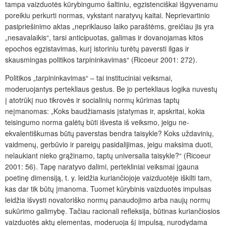
tampa vaizduotės kūrybingumo šaltiniu, egzistenciškai išgyvenamu
poreikiu perkurti normas, vykstant naratyvų kaitai. Neprievartinio
pasipriešinimo aktas „nepriklauso laiko paraštėms, greičiau jis yra
„nesavalaikis“, tarsi anticipuotas, galimas ir dovanojamas kitos
epochos egzistavimas, kurį istoriniu turėtų paversti ilgas ir
skausmingas politikos tarpininkavimas“ (Ricoeur 2001: 272).
Politikos „tarpininkavimas“ – tai instituciniai veiksmai,
moderuojantys pertekliaus gestus. Be jo pertekliaus logika nuvestų
į atotrūkį nuo tikrovės ir socialinių normų kūrimas taptų
neįmanomas: „Koks baudžiamasis įstatymas ir, apskritai, kokia
teisingumo norma galėtų būti išvesta iš veiksmo, jeigu ne-
ekvalentiškumas būtų paverstas bendra taisykle? Koks uždavinių,
vaidmenų, gerbūvio ir pareigų pasidalijimas, jeigu maksima duoti,
nelaukiant nieko grąžinamo, taptų universalia taisykle?“ (Ricoeur
2001: 56). Tapę naratyvo dalimi, pertekliniai veiksmai įgauna
poetinę dimensiją, t. y. leidžia kuriančiojoje vaizduotėje iškilti tam,
kas dar tik būtų įmanoma. Tuomet kūrybinis vaizduotės impulsas
leidžia išvysti novatoriško normų panaudojimo arba naujų normų
sukūrimo galimybę. Tačiau racionali refleksija, būtinas kuriančiosios
vaizduotės aktų elementas, moderuoja šį impulsą, nurodydama