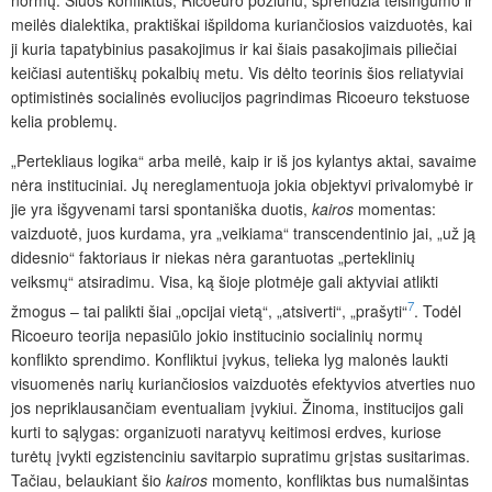
meilės dialektika, praktiškai išpildoma kuriančiosios vaizduotės, kai
ji kuria tapatybinius pasakojimus ir kai šiais pasakojimais piliečiai
keičiasi autentiškų pokalbių metu. Vis dėlto teorinis šios reliatyviai
optimistinės socialinės evoliucijos pagrindimas Ricoeuro tekstuose
kelia problemų.
„Pertekliaus logika“ arba meilė, kaip ir iš jos kylantys aktai, savaime
nėra instituciniai. Jų nereglamentuoja jokia objektyvi privalomybė ir
jie yra išgyvenami tarsi spontaniška duotis,
kairos
momentas:
vaizduotė, juos kurdama, yra „veikiama“ transcendentinio jai, „už ją
didesnio“ faktoriaus ir niekas nėra garantuotas „perteklinių
veiksmų“ atsiradimu. Visa, ką šioje plotmėje gali aktyviai atlikti
7
žmogus – tai palikti šiai „opcijai vietą“, „atsiverti“, „prašyti“
. Todėl
Ricoeuro teorija nepasiūlo jokio institucinio socialinių normų
konflikto sprendimo. Konfliktui įvykus, telieka lyg malonės laukti
visuomenės narių kuriančiosios vaizduotės efektyvios atverties nuo
jos nepriklausančiam eventualiam įvykiui. Žinoma, institucijos gali
kurti to sąlygas: organizuoti naratyvų keitimosi erdves, kuriose
turėtų įvykti egzistenciniu savitarpio supratimu grįstas susitarimas.
Tačiau, belaukiant šio
kairos
momento, konfliktas bus numalšintas