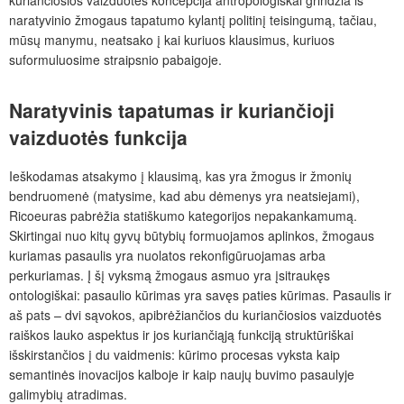
naratyvinio žmogaus tapatumo kylantį politinį teisingumą, tačiau,
mūsų manymu, neatsako į kai kuriuos klausimus, kuriuos
suformuluosime straipsnio pabaigoje.
Naratyvinis tapatumas ir kuriančioji
vaizduotės funkcija
Ieškodamas atsakymo į klausimą, kas yra žmogus ir žmonių
bendruomenė (matysime, kad abu dėmenys yra neatsiejami),
Ricoeuras pabrėžia statiškumo kategorijos nepakankamumą.
Skirtingai nuo kitų gyvų būtybių formuojamos aplinkos, žmogaus
kuriamas pasaulis yra nuolatos rekonfigūruojamas arba
perkuriamas. Į šį vyksmą žmogaus asmuo yra įsitraukęs
ontologiškai: pasaulio kūrimas yra savęs paties kūrimas. Pasaulis ir
aš pats – dvi sąvokos, apibrėžiančios du kuriančiosios vaizduotės
raiškos lauko aspektus ir jos kuriančiąją funkciją struktūriškai
išskirstančios į du vaidmenis: kūrimo procesas vyksta kaip
semantinės inovacijos kalboje ir kaip naujų buvimo pasaulyje
galimybių atradimas.