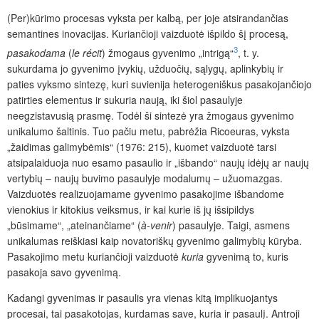
(Per)kūrimo procesas vyksta per kalbą, per joje atsirandančias
semantines inovacijas. Kuriančioji vaizduotė išpildo šį procesą,
3
pasakodama
(
le récit
) žmogaus gyvenimo „intrigą“
, t. y.
sukurdama jo gyvenimo įvykių, užduočių, sąlygų, aplinkybių ir
paties vyksmo sintezę, kuri suvienija heterogeniškus pasakojančiojo
patirties elementus ir sukuria naują, iki šiol pasaulyje
neegzistavusią prasmę. Todėl ši sintezė yra žmogaus gyvenimo
unikalumo šaltinis. Tuo pačiu metu, pabrėžia Ricoeuras, vyksta
„žaidimas galimybėmis“ (1976: 215), kuomet vaizduotė tarsi
atsipalaiduoja nuo esamo pasaulio ir „išbando“ naujų idėjų ar naujų
vertybių – naujų buvimo pasaulyje modalumų – užuomazgas.
Vaizduotės realizuojamame gyvenimo pasakojime išbandome
vienokius ir kitokius veiksmus, ir kai kurie iš jų išsipildys
„būsimame“, „ateinančiame“ (
à-venir
) pasaulyje. Taigi, asmens
unikalumas reiškiasi kaip novatoriškų gyvenimo galimybių kūryba.
Pasakojimo metu kuriančioji vaizduotė
kuria
gyvenimą to, kuris
pasakoja savo gyvenimą.
Kadangi gyvenimas ir pasaulis yra vienas kitą implikuojantys
procesai, tai pasakotojas, kurdamas save, kuria ir pasaulį. Antroji