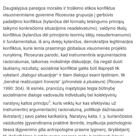
Daugialypius pareigos moralės ir troškimo etikos konfliktus
visuomeniniame gyvenime Ricoeuras grupuoja į gerbūvio
padalijimo konfliktus (kylančius dėl formalių teisingumo principų
taikymo konkrečioms situacijoms neadekvatumo), valdymo tikslų
konfliktus (kylančius dėl principinio teorinių idėjų nesuderinamumo)
ir fundamentalius, iš anų dviejų kylančius, demokratijos legitimacijos
konfliktus, kurie lemia prasmingo globalaus visuomenės projekto
nunykimą. Ricoeuras parodo, kad instrumentinis argumentacinis
racionalumas, taikomas mokslinėje diskusijoje, čia negali duoti
laukiamų rezultatų: socialiniai konfliktai galės būti išspręsti tik
vykstant „dialogui situacijoje“ ir šiam dialogui esant tęstiniam, tik
„bendrai realizuojant
fronezis
“ (
phronésis à plusieurs
) (Ricoeur
1990: 304). Iš esmės, prancūzų mąstytojas teigia būtinybę
socialiniame dialoge vadovautis individualių bei kolektyvinių
5
naratyvų kaitos principu
, kuris veiktų kur kas efektyviau už
instrumentinį argumentacinį racionalumą, politikoje dažniausiai
išvirstantį į savo paties karikatūrą. Naratyvų kaita, t. y. kuriančiosios
vaizduotės įgyvendinama praktinė išmintis, implikuoja psichologinio
tiesos išgyvenimo gilia antropologine prasme lygmenį, išryškėjantį