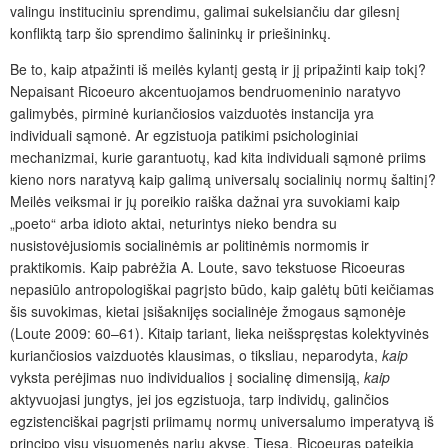
valingu instituciniu sprendimu, galimai sukelsiančiu dar gilesnį
konfliktą tarp šio sprendimo šalininkų ir priešininkų.
Be to, kaip atpažinti iš meilės kylantį gestą ir jį pripažinti kaip tokį?
Nepaisant Ricoeuro akcentuojamos bendruomeninio naratyvo
galimybės, pirminė kuriančiosios vaizduotės instancija yra
individuali sąmonė. Ar egzistuoja patikimi psichologiniai
mechanizmai, kurie garantuotų, kad kita individuali sąmonė priims
kieno nors naratyvą kaip galimą universalų socialinių normų šaltinį?
Meilės veiksmai ir jų poreikio raiška dažnai yra suvokiami kaip
„poeto“ arba idioto aktai, neturintys nieko bendra su
nusistovėjusiomis socialinėmis ar politinėmis normomis ir
praktikomis. Kaip pabrėžia A. Loute, savo tekstuose Ricoeuras
nepasiūlo antropologiškai pagrįsto būdo, kaip galėtų būti keičiamas
šis suvokimas, kietai įsišaknijęs socialinėje žmogaus sąmonėje
(Loute 2009: 60–61). Kitaip tariant, lieka neišspręstas kolektyvinės
kuriančiosios vaizduotės klausimas, o tiksliau, neparodyta,
kaip
vyksta perėjimas nuo individualios į socialinę dimensiją,
kaip
aktyvuojasi jungtys, jei jos egzistuoja, tarp individų, galinčios
egzistenciškai pagrįsti priimamų normų universalumo imperatyvą iš
principo visų visuomenės narių akyse. Tiesa, Ricoeuras pateikia