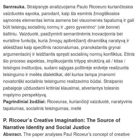
Santrauka.
Straipsnyje analizuojama Paulo Ricoeuro kuriančiosios
vaizduotės sąvoka, parodant, kaip šis esminis žmogiškosios
sąmonės elementas lemia asmens bei visuomenės tapatumą ir gali
būti teisingų socialinių normų ir „gero gyvenimo“ (
vie bonne
)
šaltiniu. Vaizduotė, pasižyminti semantinėmis inovacijomis bei
euristine funkcija, kuria žmogų apibrėžiantį dinamišką naratyvą ir
skleidžiasi kaip specifinis racionalumas, pranokstantis grynai
argumentacinį ir leidžiantis spręsti socialinių normų konfliktus. Etinis
šio proceso aspektas, implikuojantis trilypę struktūrą aš / kitas /
teisingos institucijos, sudaro sąlygas politinėje erdvėje realizuotis
teisingumo ir meilės dialektikai, dėl kurios tampa įmanomi
novatoriški socialinio teisingumo realizavimo būdai. Straipsnio
pabaigoje užduodami kritiniai klausimai, atveriantys tolesnio
mąstymo perspektyvą.
Pagrindiniai žodžiai:
Ricoeuras, kuriančioji vaizduotė, naratyvinis
tapatumas, socialinis teisingumas, meilė
P. Ricoeur’s Creative Imagination: The Source of
Narrative Identity and Social Justice
Abstract.
The paper analyses Paul Ricoeur’s concept of creative