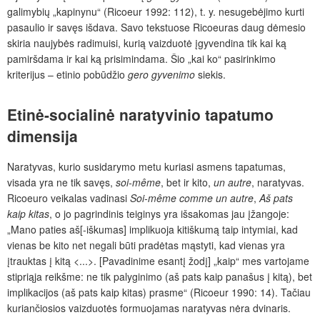
galimybių „kapinynu“ (Ricoeur 1992: 112), t. y. nesugebėjimo kurti
pasaulio ir savęs išdava. Savo tekstuose Ricoeuras daug dėmesio
skiria naujybės radimuisi, kurią vaizduotė įgyvendina tik kai ką
pamiršdama ir kai ką prisimindama. Šio „kai ko“ pasirinkimo
kriterijus – etinio pobūdžio
gero gyvenimo
siekis.
Etinė-socialinė naratyvinio tapatumo
dimensija
Naratyvas, kurio susidarymo metu kuriasi asmens tapatumas,
visada yra ne tik savęs,
soi-même
, bet ir kito,
un autre
, naratyvas.
Ricoeuro veikalas vadinasi
Soi-même comme un autre
,
Aš pats
kaip kitas
, o jo pagrindinis teiginys yra išsakomas jau įžangoje:
„Mano paties aš[-iškumas] implikuoja kitiškumą taip intymiai, kad
vienas be kito net negali būti pradėtas mąstyti, kad vienas yra
įtrauktas į kitą <...>. [Pavadinime esantį žodį] „kaip“ mes vartojame
stipriąja reikšme: ne tik palyginimo (aš pats kaip panašus į kitą), bet
implikacijos (aš pats kaip kitas) prasme“ (Ricoeur 1990: 14). Tačiau
kuriančiosios vaizduotės formuojamas naratyvas nėra dvinaris.