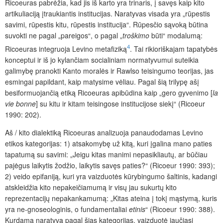
Ricoeuras pabrėžia, kad jis iš karto yra trinaris, į savęs kaip kito
artikuliaciją įtraukiantis institucijas. Naratyvas visada yra „rūpestis
savimi, rūpestis kitu, rūpestis institucija“. Rūpesčio sąvoką būtina
suvokti ne pagal „pareigos“, o pagal „
troškimo
būti“ modalumą:
4
Ricoeuras integruoja Levino metafiziką
. Tai rikioriškajam tapatybės
konceptui ir iš jo kylančiam socialiniam normatyvumui suteikia
galimybę pranokti Kanto moralės ir Rawlso teisingumo teorijas, jas
esmingai papildant, kaip matysime vėliau. Pagal šią trilypę ašį
besiformuojančią etiką Ricoeuras apibūdina kaip „gero gyvenimo [
la
vie bonne
] su kitu ir kitam teisingose institucijose siekį“ (Ricoeur
1990: 202).
Aš / kito dialektiką Ricoeuras analizuoja panaudodamas Levino
etikos kategorijas: 1) atsakomybę už kitą, kuri įgalina mano paties
tapatumą su savimi: „Jeigu kitas manimi nepasikliautų, ar būčiau
pajėgus laikytis žodžio, laikytis savęs paties?“ (Ricoeur 1990: 393);
2) veido epifaniją, kuri yra vaizduotės kūrybingumo šaltinis, kadangi
atskleidžia kito nepakeičiamumą ir visų jau sukurtų kito
reprezentacijų nepakankamumą: „Kitas ateina į tokį mąstymą, kuris
yra ne-gnoseologinis, o fundamentaliai
etinis
“ (Ricoeur 1990: 388).
Kurdama naratyvą pagal šias kategorijas, vaizduotė jaučiasi