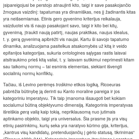
įsipareigojusi be perstojo atnaujinti kito, taigi ir save pasakojančio
žmogaus vaizdinį: tapatumas yra dinamiškas, nes jį žadinantis kitas
yra neišsemiamas. Etinis gero gyvenimo kriterijus reikalauja,
vaizduotei vis iš naujo pasakojant savo, taigi ir kito bei kitų,
gyvenimą, įtraukti naują patirtį, naujas praktikas, naujus idealus,
t. y. gerą gyvenimą apibrėžti vis naujai. Kartu ši savojo tapatumo
dinamika, analizuojama pasitelkus atsakomybės už kitą ir veido
epifanijos kategorijas, sukuria ontologines sąlygas rastis laisvai
atsitraukimo prieš kitą valiai, t. y. laisvam sutikimui neprimesti kitam
sau taikomų normų – tai esminis elementas, siekiant išvengti
socialinių normų konfliktų.
Tačiau, iš Levino perėmęs
troškimo
etikos logiką, Ricoeuras
pabrėžia būtinybę ją derinti su Kanto moraline pareiga ir jos
kategoriniu imperatyvu. Tik taip įmanoma išsaugoti bet kokiam
socialumui būtiną objektyvumo dimensiją. Kategorinis imperatyvas
išreiškia
gerą valią
kaip tokią, nepriklausomą nuo jutimais
aptinkamo objekto, taigi yra universalus. Šia prasme jis yra visų
etinių pasirinkimų, kurių seka yra naratyvo kūrimo gija, kriterijus,
„kantrus visų kandidatų, pretenduojančių į gėrio statusą, tikrinimas“
(Ricoeur 1990: 241). Kategorinio imperatyvo įtraukimas į naratyvo