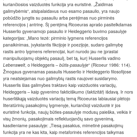
kuriančiosios vaizduotės funkcija yra euristinė. „Žaidimas
galimybėmis“, atsipalaidavus nuo esamo pasaulio, yra naujo
pobūdžio jungtis su pasauliu arba perėjimas nuo pirminės
referencijos į antrinę. Šį perėjimą Ricoeuras aprašo pasitelkdamas
Husserlio gyvenamojo pasaulio ir Heideggerio buvimo pasaulyje
kategorijas: „Mano tezė: pirminio lygmens referencijos
panaikinimas, įvykstantis fikcijoje ir poezijoje, sudaro galimybę
rastis antro lygmens referencijai, kuri nurodo jau ne įprastai
manipuliuojamų objektų pasaulį, bet tą, kurį Husserlis vadino
Lebenswelt
, o Heideggeris –
būtis-pasaulyje
“ (Ricoeur 1986: 114).
Žmogaus gyvenamas pasaulis Husserlio ir Heideggerio filosofijose
yra neatsiejamas nuo galimybių rastis naujovei susidarymo.
Husserlis šias galimybes traktavo kaip vaizduotės variacijų,
Heideggeris – kaip gyvenimo fakticiškumo (
faktizität
) išdavą. Ir nors
huserliškąją vaizduotės variacijų temą Ricoeuras labiausiai plėtojo
literatūrinių pasakojimų lygmenyje, kuriančioji vaizduotė ir jos
euristinė funkcija, naujų būties-pasaulyje modusų paieška, veikia ir
visų žmonių, pasakojimais reflektuojančių savo gyvenimą,
kasdieniame pasaulyje: „Tiesą pasakius, mimetinė pasakojimų
funkcija yra ne kas kita, kaip metaforinės referencijos taikymas