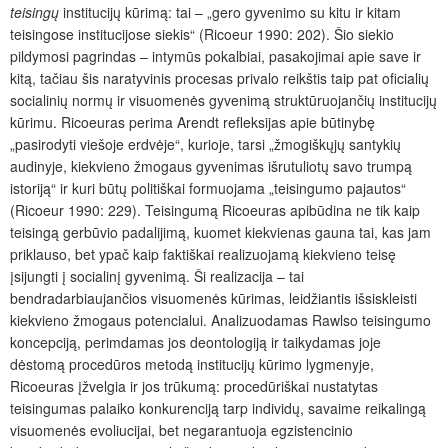
teisingų
institucijų kūrimą: tai – „gero gyvenimo su kitu ir kitam
teisingose institucijose siekis“ (Ricoeur 1990: 202). Šio siekio
pildymosi pagrindas – intymūs pokalbiai, pasakojimai apie save ir
kitą, tačiau šis naratyvinis procesas privalo reikštis taip pat oficialių
socialinių normų ir visuomenės gyvenimą struktūruojančių institucijų
kūrimu. Ricoeuras perima Arendt refleksijas apie būtinybę
„pasirodyti viešoje erdvėje“, kurioje, tarsi „žmogiškųjų santykių
audinyje, kiekvieno žmogaus gyvenimas išrutuliotų savo trumpą
istoriją“ ir kuri būtų politiškai formuojama „teisingumo pajautos“
(Ricoeur 1990: 229). Teisingumą Ricoeuras apibūdina ne tik kaip
teisingą gerbūvio padalijimą, kuomet kiekvienas gauna tai, kas jam
priklauso, bet ypač kaip faktiškai realizuojamą kiekvieno teisę
įsijungti į socialinį gyvenimą. Ši realizacija – tai
bendradarbiaujančios visuomenės kūrimas, leidžiantis išsiskleisti
kiekvieno žmogaus potencialui. Analizuodamas Rawlso teisingumo
koncepciją, perimdamas jos deontologiją ir taikydamas joje
dėstomą procedūros metodą institucijų kūrimo lygmenyje,
Ricoeuras įžvelgia ir jos trūkumą: procedūriškai nustatytas
teisingumas palaiko konkurenciją tarp individų, savaime reikalingą
visuomenės evoliucijai, bet negarantuoja egzistencinio