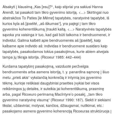
Atsakyti į klausimą „Kas [esu]?“, kaip stipriai yra sakiusi Hanna
Arendt, tai pasakoti tam tikro gyvenimo istoriją. <...> Skirtingai nuo
abstrakčios To Paties [
le Même
] tapatybės, naratyvinė tapatybė, iš
kurios kyla aš [
ipséité
, „aš-iškumas“], yra pajėgi į tam tikro
gyvenimo koherentiškumą įtraukti kaitą. <...> Naratyvinės tapatybės
sąvoka yra vaisinga ir tuo, kad gali būti taikoma ir bendruomenei, ir
individui. Galima kalbėti apie bendruomenės aš [
ipséité
], kaip
kalbame apie individo aš: individas ir bendruomenė susidaro kaip
tapatybės, pasakodamos tokius pasakojimus, kurie abiem atvejais
tampa jų tikrąja istorija. (Ricoeur 1985: 442–444)
Kurdama tapatybinį pasakojimą, vaizduotė peržvelgia
bendruomenės arba asmens istoriją, t. y. panardina sąmonę į šiuo
metu „prieš akis“ vykstančią konkrečią ir intymią jos gyvenimo
tėkmę, kurioje reiškiasi daugybiniai praeities įvykiai bei visos
reikšmingos jų detalės, ir suteikia jai koherentiškumą, prasminę
arba, pagal Ricoeuro perimamą Mac­Intyre’o posakį, „tam tikro
gyvenimo naratyvinę visumą“ (Ricoeur 1990: 187). Siekti ir siekiami
tikslai, uždaviniai, motyvai, kančios, džiaugsmai, nutikimai, etc.:
pasakojamo asmens gyvenimo koherenciją Ricoeuras struktūruoja į