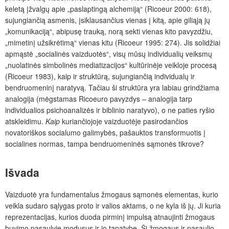
keletą įžvalgų apie „paslaptingą alchemiją“ (Ricoeur 2000: 618),
sujungiančią asmenis, įsiklausančius vienas į kitą, apie giliąją jų
„komunikaciją“, abipusę trauką, norą sekti vienas kito pavyzdžiu,
„mimetinį užsikrėtimą“ vienas kitu (Ricoeur 1995: 274). Jis solidžiai
apmąstė „socialinės vaizduotės“, visų mūsų individualių veiksmų
„nuolatinės simbolinės mediatizacijos“ kultūrinėje veikloje procesą
(Ricoeur 1983), kaip ir struktūrą, sujungiančią individualų ir
bendruomeninį naratyvą. Tačiau ši struktūra yra labiau grindžiama
analogija (mėgstamas Ricoeuro pavyzdys – analogija tarp
individualios psichoanalizės ir biblinio naratyvo), o ne paties ryšio
atskleidimu.
Kaip
kuriančiojoje vaizduotėje pasirodančios
novatoriškos socialumo galimybės, pašauktos transformuotis į
socialines normas, tampa bendruomeninės sąmonės tikrove?
Išvada
Vaizduotė yra fundamentalus žmogaus sąmonės elementas, kurio
veikla sudaro sąlygas proto ir valios aktams, o ne kyla iš jų. Ji kuria
reprezentacijas, kurios duoda pirminį impulsą atnaujinti žmogaus
buvimo pasaulyje modusus ir jo tapatybę. Ši žmogaus ir pasaulio