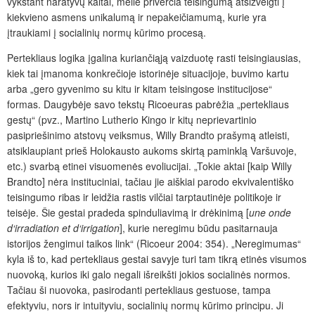
vykstant naratyvų kaitai, meilė priverčia teisingumą atsižvelgti į
kiekvieno asmens unikalumą ir nepakeičiamumą, kurie yra
įtraukiami į socialinių normų kūrimo procesą.
Pertekliaus logika įgalina kuriančiąją vaizduotę rasti teisingiausias,
kiek tai įmanoma konkrečioje istorinėje situacijoje, buvimo kartu
arba „gero gyvenimo su kitu ir kitam teisingose institucijose“
formas. Daugybėje savo tekstų Ricoeuras pabrėžia „pertekliaus
gestų“ (pvz., Martino Lutherio Kingo ir kitų neprievartinio
pasipriešinimo atstovų veiksmus, Willy Brandto prašymą atleisti,
atsiklaupiant prieš Holokausto aukoms skirtą paminklą Varšuvoje,
etc.) svarbą etinei visuomenės evoliucijai. „Tokie aktai [kaip Willy
Brandto] nėra instituciniai, tačiau jie aiškiai parodo ekvivalentiško
teisingumo ribas ir leidžia rastis vilčiai tarptautinėje politikoje ir
teisėje. Šie gestai pradeda spinduliavimą ir drėkinimą [
une onde
d‘irradiation et d‘irrigation
], kurie neregimu būdu pasitarnauja
istorijos žengimui taikos link“ (Ricoeur 2004: 354). „Neregimumas“
kyla iš to, kad pertekliaus gestai savyje turi tam tikrą etinės visumos
nuovoką, kurios iki galo negali išreikšti jokios socialinės normos.
Tačiau ši nuovoka, pasirodanti pertekliaus gestuose, tampa
efektyviu, nors ir intuityviu, socialinių normų kūrimo principu. Ji