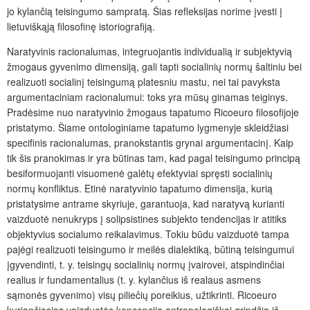
jo kylančią teisingumo sampratą. Šias refleksijas norime įvesti į
lietuviškąją filosofinę istoriografiją.
Naratyvinis racionalumas, integruojantis individualią ir subjektyvią
žmogaus gyvenimo dimensiją, gali tapti socialinių normų šaltiniu bei
realizuoti socialinį teisingumą platesniu mastu, nei tai pavyksta
argumentaciniam racionalumui: toks yra mūsų ginamas teiginys.
Pradėsime nuo naratyvinio žmogaus tapatumo Ricoeuro filosofijoje
pristatymo. Šiame ontologiniame tapatumo lygmenyje skleidžiasi
specifinis racionalumas, pranokstantis grynai argumentacinį. Kaip
tik šis pranokimas ir yra būtinas tam, kad pagal teisingumo principą
besiformuojanti visuomenė galėtų efektyviai spręsti socialinių
normų konfliktus. Etinė naratyvinio tapatumo dimensija, kurią
pristatysime antrame skyriuje, garantuoja, kad naratyvą kurianti
vaizduotė nenukryps į solipsistines subjekto tendencijas ir atitiks
objektyvius socialumo reikalavimus. Tokiu būdu vaizduotė tampa
pajėgi realizuoti teisingumo ir meilės dialektiką, būtiną teisingumui
įgyvendinti, t. y. teisingų socialinių normų įvairovei, atspindinčiai
realius ir fundamentalius (t. y. kylančius iš realaus asmens
sąmonės gyvenimo) visų piliečių poreikius, užtikrinti. Ricoeuro
kuriančiosios vaizduotės koncepcija antropologiškai grindžia iš