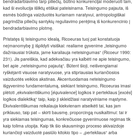
bendradarbiavimo tarp piliečių, būtino konkurencijai moderuoti tam,
kad ši evoliucija išliktų etiškai pateisinama. Teisingumo pajauta, iš
esmės būdinga vaizduotės kuriamam naratyvui, antropologiškai
pagrindžia piliečių santykių reguliavimo perėjimą iš konkurencinio į
bendradarbiavimo plotmę.
Pristatęs šį teisingumo idealą, Ricoeuras tuoj pat konstatuoja
neįmanomybę jį išpildyti visiškai: realiame gyvenime „teisingumo
dažniausiai trūksta, jame karaliauja neteisingumas“ (Ricoeur 1990:
231). Jis pareiškia, kad adekvačiau yra kalbėti ne apie teisingumo,
bet apie „neteisingumo pajautą“. Būtent šioji, neišvengiamai
ryškėjanti visuose naratyvuose, yra stipriausias kuriančiosios
vaizduotės veiklos akstinas. Akcentuodamas neteisingumo
išgyvenimo fundamentalumą, siekiant teisingumo, Ricoeuras imasi
plėtoti „ekvivalentiškumo [
équivalence
] logikos ir pertekliaus [
excès
]
logikos dialektiką“ taip, kaip ji skleidžiasi naratyviniame mąstyme.
Ekvivalentiškumas reikalauja kiekvienam atseikėti tai, kas jam
priklauso, taip pat – skirti bausmę, proporcingą nusikaltimui: tai ir
yra siekiamas teisingumas, konkrečiuose gyvenimuose regimas tik
kaip tolima utopija. Kaip tik šio skausmingo proceso akivaizdoje
kuriančioji vaizduotė pasiūlo kitokio tipo – „pertekliaus“ arba