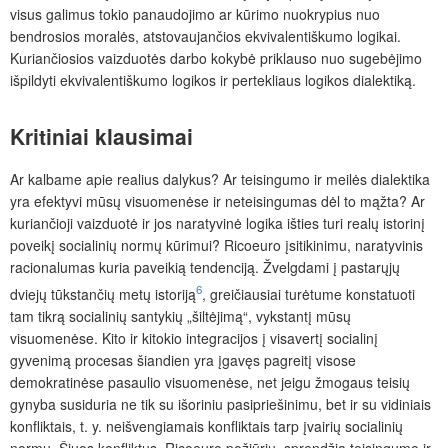
visus galimus tokio panaudojimo ar kūrimo nuokrypius nuo
bendrosios moralės, atstovaujančios ekvivalentiškumo logikai.
Kuriančiosios vaizduotės darbo kokybė priklauso nuo sugebėjimo
išpildyti ekvivalentiškumo logikos ir pertekliaus logikos dialektiką.
Kritiniai klausimai
Ar kalbame apie realius dalykus? Ar teisingumo ir meilės dialektika
yra efektyvi mūsų visuomenėse ir neteisingumas dėl to mąžta? Ar
kuriančioji vaizduotė ir jos naratyvinė logika išties turi realų istorinį
poveikį socialinių normų kūrimui? Ricoeuro įsitikinimu, naratyvinis
racionalumas kuria paveikią tendenciją. Žvelgdami į pastarųjų
6
dviejų tūkstančių metų istoriją
, greičiausiai turėtume konstatuoti
tam tikrą socialinių santykių „šiltėjimą“, vykstantį mūsų
visuomenėse. Kito ir kitokio integracijos į visavertį socialinį
gyvenimą procesas šiandien yra įgavęs pagreitį visose
demokratinėse pasaulio visuomenėse, net jeigu žmogaus teisių
gynyba susiduria ne tik su išoriniu pasipriešinimu, bet ir su vidiniais
konfliktais, t. y. neišvengiamais konfliktais tarp įvairių socialinių
normų. Šiuos konfliktus, Ricoeuro požiūriu, sprendžia teisingumo ir