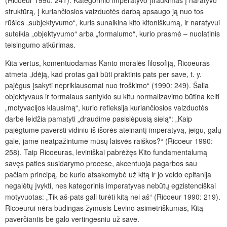
struktūrą, į kuriančiosios vaizduotės darbą apsaugo ją nuo tos
rūšies „subjektyvumo“, kuris sunaikina kito kitoniškumą, ir naratyvui
suteikia „objektyvumo“ arba „formalumo“, kurio prasmė – nuolatinis
teisingumo atkūrimas.
Kita vertus, komentuodamas Kanto moralės filosofiją, Ricoeuras
atmeta „idėją, kad protas gali būti praktinis pats per save, t. y.
pajėgus įsakyti nepriklausomai nuo troškimo“ (1990: 249). Šalia
objektyvaus ir formalaus santykio su kitu normalizavimo būtina kelti
„motyvacijos klausimą“, kurio refleksija kuriančiosios vaizduotės
darbe leidžia pamatyti „draudime pasislėpusią sielą“: „Kaip
pajėgtume paversti vidiniu iš išorės ateinantį imperatyvą, jeigu, galų
gale, jame neatpažintume mūsų laisvės raiškos?“ (Ricoeur 1990:
258). Taip Ricoeuras, leviniškai pabrėžęs Kito fundamentalumą
savęs paties susidarymo procese, akcentuoja pagarbos sau
pačiam principą, be kurio atsakomybė už kitą ir jo veido epifanija
negalėtų įvykti, nes kategorinis imperatyvas nebūtų egzistenciškai
motyvuotas: „Tik aš-pats gali turėti kitą nei aš“ (Ricoeur 1990: 219).
Ricoeurui nėra būdingas žymusis Levino asimetriškumas, Kitą
paverčiantis be galo vertingesniu už save.