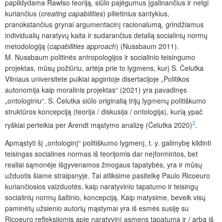
papildydama Rawlso teoriją, siūlo pajėgumus įgalinančius ir netgi
kuriančius (
creating capabilities
)
pilietinius santykius,
pranokstančius grynai argumentacinį racionalumą, grindžiamus
individualių naratyvų kaita ir sudarančius detalią socialinių normų
metodologiją (
capabilities approach
) (Nussbaum 2011).
M. Nussbaum politinės antropologijos ir socialinio teisingumo
projektas, mūsų požiūriu, artėja prie to lygmens, kurį S. Čelutka
Vilniaus universitete puikiai apgintoje disertacijoje „Politikos
autonomija kaip moralinis projektas“ (2021) yra pavadinęs
„ontologiniu“. S. Čelutka siūlo originalią trijų lygmenų politiškumo
struktūros koncepciją (teorija / diskusija / ontologija), kurią ypač
2
ryškiai perteikia per Arendt mąstymo analizę (Čelutka 2020)
.
Apmąstyti šį „ontologinį“ politiškumo lygmenį, t. y. galimybę kildinti
teisingas socia­lines normas iš teorijomis dar neįformintos, bet
realiai sąmonėje išgyvenamos žmogaus tapatybės, yra ir mūsų
užduotis šiame straipsnyje. Tai atliksime pasitelkę Paulo Ricoeuro
kuriančiosios vaizduotės, kaip naratyvinio tapatumo ir teisingų
socialinių normų šaltinio, koncepciją. Kaip matysime, beveik visų
paminėtų užsienio autorių mąstymai yra iš esmės susiję su
Ricoeuro refleksijomis apie naratyvinį asmens tapatumą ir / arba iš