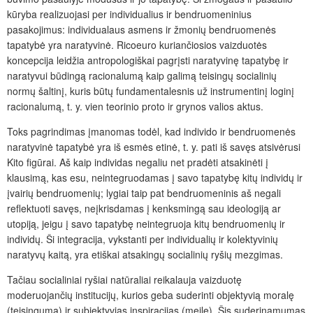
kūryba realizuojasi per individualius ir bendruomeninius
pasakojimus: individualaus asmens ir žmonių bendruomenės
tapatybė yra naratyvinė. Ricoeuro kuriančiosios vaizduotės
koncepcija leidžia antropologiškai pagrįsti naratyvinę tapatybę ir
naratyvui būdingą racionalumą kaip galimą teisingų socialinių
normų šaltinį, kuris būtų fundamentalesnis už instrumentinį loginį
racionalumą, t. y. vien teorinio proto ir grynos valios aktus.
Toks pagrindimas įmanomas todėl, kad individo ir bendruomenės
naratyvinė tapatybė yra iš esmės etinė, t. y. pati iš savęs atsivėrusi
Kito figūrai. Aš kaip individas negaliu net pradėti atsakinėti į
klausimą, kas esu, neintegruodamas į savo tapatybę kitų individų ir
įvairių bendruomenių; lygiai taip pat bendruomeninis aš negali
reflektuoti savęs, neįkrisdamas į kenksmingą sau ideologiją ar
utopiją, jeigu į savo tapatybę neintegruoja kitų bendruomenių ir
individų. Ši integracija, vykstanti per individualių ir kolektyvinių
naratyvų kaitą, yra etiškai atsakingų socialinių ryšių mezgimas.
Tačiau socialiniai ryšiai natūraliai reikalauja vaizduotę
moderuojančių institucijų, kurios geba suderinti objektyvią moralę
(teisingumą) ir subjektyvias inspiracijas (meilę). Šis suderinamumas