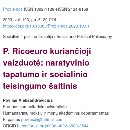
Problemos
ISSN 1392-1126 eISSN 2424-6158
2023, vol. 103, pp. 8–20 DOI:
https://doi.org/10.15388/Problemos.2023.103.1
Socialinė ir politinė filosofija / Social and Political Philosophy
P. Ricoeuro kuriančioji
vaizduotė: naratyvinio
tapatumo ir socialinio
teisingumo šaltinis
Povilas Aleksandravičius
Europos humanitarinio universiteto
Humanitarinių mokslų ir menų akademinis departamentas
E. paštas
povilasal@hotmail.com
ORCID
https://orcid.org/0000-0002-6569-3544