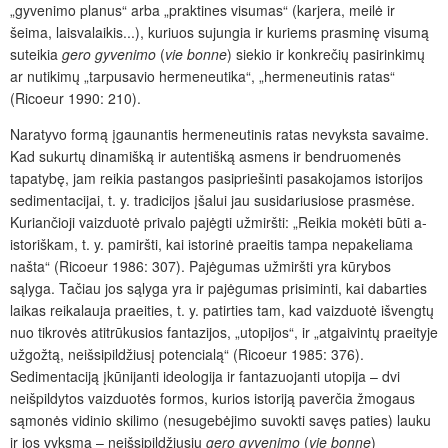
„gyvenimo planus“ arba „praktines visumas“ (karjera, meilė ir
šeima, laisvalaikis...), kuriuos sujungia ir kuriems prasminę visumą
suteikia
gero gyvenimo
(
vie bonne
) siekio ir konkrečių pasirinkimų
ar nutikimų „tarpusavio hermeneutika“, „hermeneutinis ratas“
(Ricoeur 1990: 210).
Naratyvo formą įgaunantis hermeneutinis ratas nevyksta savaime.
Kad sukurtų dinamišką ir autentišką asmens ir bendruomenės
tapatybę, jam reikia pastangos pasipriešinti pasakojamos istorijos
sedimentacijai, t. y. tradicijos įšalui jau susidariusiose prasmėse.
Kuriančioji vaizduotė privalo pajėgti užmiršti: „Reikia mokėti būti a-
istoriškam, t. y. pamiršti, kai istorinė praeitis tampa nepakeliama
našta“ (Ricoeur 1986: 307). Pajėgumas užmiršti yra kūrybos
sąlyga. Tačiau jos sąlyga yra ir pajėgumas prisiminti, kai dabarties
laikas reikalauja praeities, t. y. patirties tam, kad vaizduotė išvengtų
nuo tikrovės atitrūkusios fantazijos, „utopijos“, ir „atgaivintų praeityje
užgožtą, neišsipildžiusį potencialą“ (Ricoeur 1985: 376).
Sedimentaciją įkūnijanti ideologija ir fantazuojanti utopija – dvi
neišpildytos vaizduotės formos, kurios istoriją paverčia žmogaus
sąmonės vidinio skilimo (nesugebėjimo suvokti savęs paties) lauku
ir jos vyksmą – neišsipildžiusių
gero gyvenimo
(
vie bonne
)