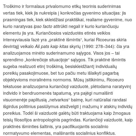
Troškimo ir formalaus privalomumo etikų teorinis suderinimas
vertas tiek, kiek jis nukreipia į konkrečias gyvenimo situacijas: jis
prasmingas tiek, kiek skleidžiasi praktiškai, realiame gyvenime, nuo
kurio naratyvas
ipso facto
atitrūkti negali ir kurio kuriančiuoju
elementu jis yra. Kuriančiosios vaizduotės etinės veiklos
intensyviausia fazė yra „praktinė išmintis“, kuriai Ricoeuras skiria
devintąjį veikalo
Aš pats kaip kitas
skyrių (1990: 278–344): čia yra
analizuojamos minėto suderinamumo sąlygos. Visos jos – tai
sprendimo „konkrečioje situacijoje“ sąlygos. Tik praktinė išmintis
sugeba realizuoti etinį troškimą, besiskleidžiantį individualių
poreikių pasakojimuose, bet tuo pačiu metu išlaikyti pagarbą
objektyvioms moralinėms normoms. Mūsų įsitikinimu, Ricoeuro
tekstuose analizuojama kuriančioji vaizduotė, plėtodama naratyvinį
individo ir bendruomenės tapatumą, yra pajėgi numalšinti
visuomenėje paplitusią „netvarkos“ baimę, kuri natūraliai randasi
išgirdus politinius pasiūlymus atsižvelgti į mažumų ir atskirų individų
poreikius. Todėl ši vaizduotė galėtų būti traktuojama kaip žmogaus
teisių filosofijos antropologinis pagrindas. Kuriančioji vaizduotė, kaip
praktinės išminties šaltinis, yra pacifikuojantis socialinio
normatyvumo elementas, malšinantis socialinius konfliktus.