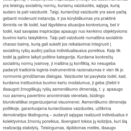
yra teisingų socialinių normų, kuriamų vaizduotės, sąlyga, kurią
sudaro ta pati vaizduotė. Taigi, kuriančioji vaizduotė yra save pačią
gebanti moderuoti instancija, ir jos kūrybiškumas yra praktinė
išmintis ne tik todėl, kad išgvildena situacijos konkretumą, bet ir
todėl, kad savąsias inspiracijas apsaugo nuo kenkimo objektyvioms
buvimo kartu taisyklėms. Taip pati vaizduotė numalšina socialinio
chaoso baimę, kurią gali sukelti jos reikalavimai integruoti į
socialinių ryšių audinį pačius individualiausius poreikius. Kaip tik
todėl ją galime laikyti politine kategorija. Kurdama konkrečių
socialinių normų įvairovę, ji malšina jų konfliktą, ko nesugeba
padaryti tradicinis loginis-instrumentinis racionalumas ir vien tik jo
normomis grindžiamas dialogas. Vaizduotei tai pavyksta todėl, kad,
kurdama institucinius buvimo kartu modalumus, ji geba įžiebti ir
išsaugoti žmogiškųjų ryšių asmeniškumo dimensiją, t. y. apsaugo
nuo asmenų pavertimo anoniminiais vienetais, būdingo
biurokratiškai organizuojamai visuomenei. Asmeniškumo dimensija
politikoje, garantuojama kuriančiosios vaizduotės, užtikrina
demokratijos tikslingumą – sudaryti sąlygas realizuoti individualius ir
kolektyvinius žmonių poreikius, išvengiant tokios jų kolizijos, kuri šią
realizaciją stabdytų. Teisingumas, išpildomas meilės, išsaugo