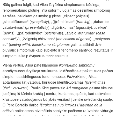
Būtų galima teigti, kad Alloa išryškina simptomams būdingą
fenomenalumo plotmę. Yra suformuluojamas dešimties simptomų
sąrašas, paliekant galimybę jį plėsti: „elipsė“ (
ellipsis
),
„sinoptiškumas“ (
synopticity
), „(į)rėminimas“ (
framing
), „dabarties
vaizdavimas“ (
presentativity
), „figūriškumas“ (
figurality
), „deiksė“
(
deixis
), „(pa)rodomybė“ (
ostensivity
), „atvejo jautrumas“ (
case
sensitivity
), „žvilgsnių chiazmas“ (
the chiasm of gazes
), „matymas
su“ (
seeing-with
).
Ikoniškumo simptomus
galima aiškinti dviem
pjūviais: simptomus kaip subjekto ir fenomeno santykio rezultatus ir
simptomus kaip dvipusius mechanizmus.
Viena vertus, Alloa pateikiamuose
ikoniškumo simptomų
aprašymuose išryškėja struktūros, leidžiančios atpažinti tuos pačius
simptomus skirtinguose fenomenuose. Pažvelkime į Alloa
aptariamus (at)vaizdus, kuriuose identifikuojamas
(į)rėminimas
(
ibid
.: 248–251). Paulio Klee paveiksle
Ad marginem
galima fiksuoti
judėjimą iš kūrinio kraštų į centrą: kuriamas įspūdis, kad (at)vaizdo
kraštuose vaizduojamos būtybės veržiasi į centre šviečiančią saulę.
O Pere Borrello darbe
Ištrūkimas
nuo
kritikos
(
Huyendo de la
crítica
) aptinkamas atvirkštinis santykis: pačiame (at)vaizdo viduryje