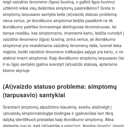
teigti
vaizdinio fenomeno
(ligos) buvimą, o galbūt ligos buvimui
užtikrinti reikia visų dešimties simptomų pasireiškimo? Greta to
simptomų tarpusavio santykis kelia (at)vaizdo statuso problemą:
viena vertus, jei
ikoniškumo simptomai
leidžia paaiškinti ne tik
ikoniškumo patirties formavimąsi skirtinguose fenomenuose, tai
tampa neaišku, kas simptomams, imamiems kartu, leidžia nurodyti į
vaizdinio fenomeno
(ligos) buvimą; antra vertus, jei
ikoniškumo
simptomai
yra neatskiriama
vaizdinių fenomenų
dalis, tuomet lieka
miglota, kodėl
vaizdinio fenomeno
indikacijos sąlyga yra kartu, o ne
atskirai imami simptomai. Kaip
ikoniškumo simptomų
tarpusavio (tai
ir su liga) santykis įgalina svarstyti (at)vaizdo statusą, aptariama
kitame skyriuje.
(At)vaizdo statuso problema: simptomų
(tarpusavio) santykiai
Svarstant simptomų atpažinimo klausimą, svarbu atsižvelgti į
(at)vaizdų simptomatologijai būdingas ir įgalinančias tam tikrą
dalyką identifikuoti prielaidas kaip
ikoniškumo simptomą
. Alloa
atsispiria nuo to, kad (at)vaizdai
a priori
turi „ikoninių bruožų“ (
iconic