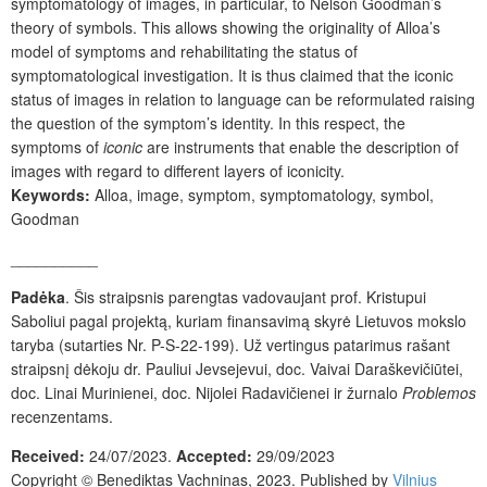
symptomatology of images, in particular, to Nelson Goodman’s
theory of symbols. This allows showing the originality of Alloa’s
model of symptoms and rehabilitating the status of
symptomatological investigation. It is thus claimed that the iconic
status of images in relation to language can be reformulated raising
the question of the symptom’s identity. In this respect, the
symptoms of
iconic
are instruments that enable the description of
images with regard to different layers of iconicity.
Keywords:
Alloa, image, symptom, symptomatology, symbol,
Goodman
__________
Padėka
. Šis straipsnis parengtas vadovaujant prof. Kristupui
Saboliui pagal projektą, kuriam finansavimą skyrė Lietuvos mokslo
taryba (sutarties Nr. P-S-22-199). Už vertingus patarimus rašant
straipsnį dėkoju dr. Pauliui Jevsejevui, doc. Vaivai Daraškevičiūtei,
doc. Linai Murinienei, doc. Nijolei Radavičienei ir žurnalo
Problemos
recenzentams.
Received:
24/07/2023.
Accepted:
29/09/2023
Copyright © Benediktas Vachninas, 2023. Published by
Vilnius