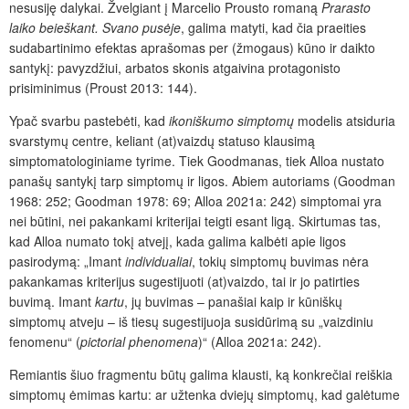
nesusiję dalykai. Žvelgiant į Marcelio Prousto romaną
Prarasto
laiko beieškant. Svano pusėje
, galima matyti, kad čia praeities
sudabartinimo efektas aprašomas per (žmogaus) kūno ir daikto
santykį: pavyzdžiui, arbatos skonis atgaivina protagonisto
prisiminimus (Proust 2013: 144).
Ypač svarbu pastebėti, kad
ikoniškumo simptomų
modelis atsiduria
svarstymų centre, keliant (at)vaizdų statuso klausimą
simptomatologiniame tyrime. Tiek Goodmanas, tiek Alloa nustato
panašų santykį tarp simptomų ir ligos. Abiem autoriams (Goodman
1968: 252; Goodman 1978: 69; Alloa 2021a: 242) simptomai yra
nei būtini, nei pakankami kriterijai teigti esant ligą. Skirtumas tas,
kad Alloa numato tokį atvejį, kada galima kalbėti apie ligos
pasirodymą: „Imant
individualiai
, tokių simptomų buvimas nėra
pakankamas kriterijus sugestijuoti (at)vaizdo, tai ir jo patirties
buvimą. Imant
kartu
, jų buvimas – panašiai kaip ir kūniškų
simptomų atveju – iš tiesų sugestijuoja susidūrimą su „vaizdiniu
fenomenu“ (
pictorial phenomena
)“ (Alloa 2021a: 242).
Remiantis šiuo fragmentu būtų galima klausti, ką konkrečiai reiškia
simptomų ėmimas kartu: ar užtenka dviejų simptomų, kad galėtume