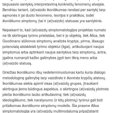
tarpusavio santykių interpretavimą konkrečių fenomenų atvejais.
Bendriau tariant, (at)vaizdo ikoniškumas randasi per santykį tarp
sąmonės ir jai duoto fenomeno, teorijos ir praktikos, todėl
ikoniškumo simptomų
(tai ir (at)vaizdo) statusas yra santykinis.
Nepaisant to, kad (at)vaizdų simptomatologijos projektas numato
ne tik skirtingas tyrimo prielaidas, bet ir jo objektą, tiek Alloa, tiek
Goodmano siūlomos simptomų analizės kryptys, pirma, išsaugo
potencialą atsiskleisti tyrimo objektui (ligai), artikuliuojant naujus
simptomus arba aptinkant naujus santykius tarp simptomų, antra,
įgalina numanyti kažko galimybes įgyti tam tikrą meno arba
(at)vaizdo statusą.
Griežtas ikoniškumo ribų nedeterminuotumas kartu kuria dialogo
metodologinę galimybę tarp
vaizdinės
ir
ikoninės
krypčių atstovų.
Ikoniškumas siekia apimti visas (at)vaizdų grupes, įtraukiant
skirtingus jiems būdingus aspektus, o skirtingos (at)vaizdų plotmės
plečia ikoniškumo lauko artikuliavimą: tiek (at)vaizdų
ideologiškumo, tiek naratyvumo (ir kitų plotmių) tyrimui gali būti
pritaikomas
ikoniškumo simptomų
modelis. Šia prasme Alloa
simptomatologija yra (at)vaizdų multimodalumą pripažįstanti