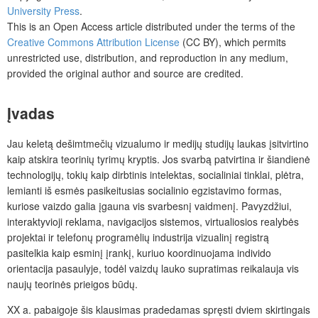
University Press
.
This is an Open Access article distributed under the terms of the
Creative Commons Attribution License
(CC BY), which permits
unrestricted use, distribution, and reproduction in any medium,
provided the original author and source are credited.
Įvadas
Jau keletą dešimtmečių vizualumo ir medijų studijų laukas įsitvirtino
kaip atskira teorinių tyrimų kryptis. Jos svarbą patvirtina ir šiandienė
technologijų, tokių kaip dirbtinis intelektas, socialiniai tinklai, plėtra,
lemianti iš esmės pasikeitusias socialinio egzistavimo formas,
kuriose vaizdo galia įgauna vis svarbesnį vaidmenį. Pavyzdžiui,
interaktyvioji reklama, navigacijos sistemos, virtualiosios realybės
projektai ir telefonų programėlių industrija vizualinį registrą
pasitelkia kaip esminį įrankį, kuriuo koordinuojama individo
orientacija pasaulyje, todėl vaizdų lauko supratimas reikalauja vis
naujų teorinės prieigos būdų.
XX a. pabaigoje šis klausimas pradedamas spręsti dviem skirtingais