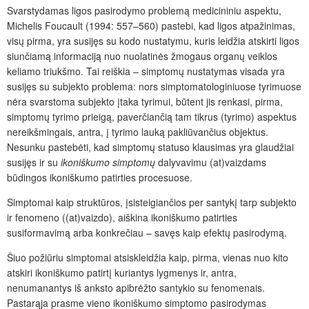
Svarstydamas ligos pasirodymo problemą medicininiu aspektu,
Michelis Foucault (1994: 557–560) pastebi, kad ligos atpažinimas,
visų pirma, yra susijęs su kodo nustatymu, kuris leidžia atskirti ligos
siunčiamą informaciją nuo nuolatinės žmogaus organų veiklos
keliamo triukšmo. Tai reiškia – simptomų nustatymas visada yra
susijęs su subjekto problema: nors simptomatologiniuose tyrimuose
nėra svarstoma subjekto įtaka tyrimui, būtent jis renkasi, pirma,
simptomų tyrimo prieigą, paverčiančią tam tikrus (tyrimo) aspektus
nereikšmingais, antra, į tyrimo lauką pakliūvančius objektus.
Nesunku pastebėti, kad simptomų statuso klausimas yra glaudžiai
susijęs ir su
ikoniškumo simptomų
dalyvavimu (at)vaizdams
būdingos ikoniškumo patirties procesuose.
Simptomai kaip struktūros, įsisteigiančios per santykį tarp subjekto
ir fenomeno ((at)vaizdo), aiškina ikoniškumo patirties
susiformavimą arba konkrečiau – savęs kaip efektų pasirodymą.
Šiuo požiūriu simptomai atsiskleidžia kaip, pirma, vienas nuo kito
atskiri ikoniškumο patirtį kuriantys lygmenys ir, antra,
nenumanantys iš anksto apibrėžto santykio su fenomenais.
Pastarąja prasme vieno ikoniškumo simptomo pasirodymas