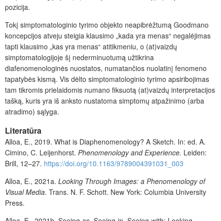
pozicija.
Tokį simptomatologinio tyrimo objekto neapibrėžtumą Goodmano
koncepcijos atveju steigia klausimo „kada yra menas“ negalėjimas
tapti klausimo „kas yra menas“ atitikmeniu, o (at)vaizdų
simptomatologijoje šį nederminuotumą užtikrina
diafenomenologinės nuostatos, numatančios nuolatinį fenomeno
tapatybės kismą. Vis dėlto simptomatologinio tyrimo apsiribojimas
tam tikromis prielaidomis numano fiksuotą (at)vaizdų interpretacijos
tašką, kuris yra iš anksto nustatoma simptomų atpažinimo (arba
atradimo) sąlyga.
Literatūra
Alloa, E., 2019. What is Diaphenomenology? A Sketch. In: ed. A.
Cimino, C. Leijenhorst.
Phenomenology and Experience.
Leiden:
Brill, 12–27.
https://doi.org/10.1163/9789004391031_003
Alloa, E., 2021a.
Looking Through Images: a Phenomenology of
Visual Media
. Trans. N. F. Schott. New York: Columbia University
Press.
Alloa, E., 2021b. Seeing-as, Seeing-in, Seeing-with: Looking