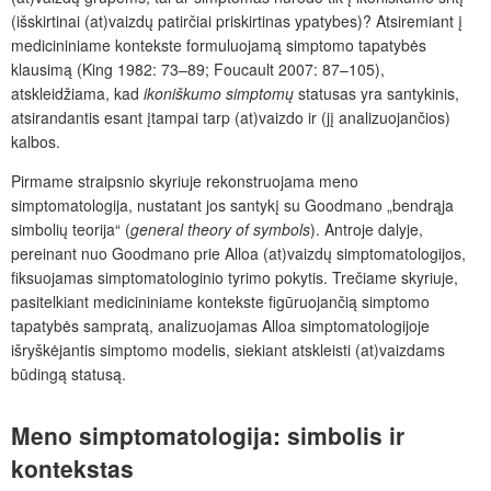
(išskirtinai (at)vaizdų patirčiai priskirtinas ypatybes)? Atsiremiant į
medicininiame kontekste formuluojamą simptomo tapatybės
klausimą (King 1982: 73–89; Foucault 2007: 87–105),
atskleidžiama, kad
ikoniškumo simptomų
statusas yra santykinis,
atsirandantis esant įtampai tarp (at)­vaizdo ir (jį analizuojančios)
kalbos.
Pirmame straipsnio skyriuje rekonstruojama meno
simptomatologija, nustatant jos santykį su Goodmano „bendrąja
simbolių teorija“ (
general theory of symbols
). Antroje dalyje,
pereinant nuo Goodmano prie Alloa (at)vaizdų simptomatologijos,
fiksuojamas simptomatologinio tyrimo pokytis. Trečiame skyriuje,
pasitelkiant medicininiame kontekste figūruojančią simptomo
tapatybės sampratą, analizuojamas Alloa simptomatologijoje
išryškėjantis simptomo modelis, siekiant atskleisti (at)vaizdams
būdingą statusą.
Meno simptomatologija: simbolis ir
kontekstas