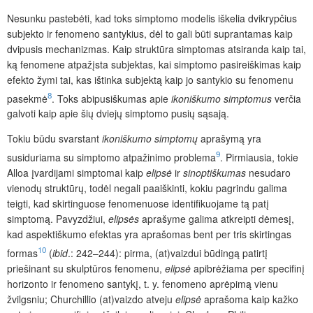
Nesunku pastebėti, kad toks simptomo modelis iškelia dvikrypčius
subjekto ir fenomeno santykius, dėl to gali būti suprantamas kaip
dvipusis mechanizmas. Kaip struktūra simptomas atsiranda kaip tai,
ką fenomene atpažįsta subjektas, kai simptomo pasireiškimas kaip
efekto žymi tai, kas ištinka subjektą kaip jo santykio su fenomenu
8
pasekmė
. Toks abipusiškumas apie
ikoniškumo simptomus
verčia
galvoti kaip apie šių dviejų simptomo pusių sąsają.
Tokiu būdu svarstant
ikoniškumo simptomų
aprašymą yra
9
susiduriama su simptomo atpažinimo problema
. Pirmiausia, tokie
Alloa įvardijami simptomai kaip
elipsė
ir
sinoptiškumas
nesudaro
vienodų struktūrų, todėl negali paaiškinti, kokiu pagrindu galima
teigti, kad skirtinguose fenomenuose identifikuojame tą patį
simptomą. Pavyzdžiui,
elipsės
aprašyme galima atkreipti dėmesį,
kad aspektiškumo efektas yra aprašomas bent per tris skirtingas
10
formas
(
ibid
.: 242–244): pirma, (at)vaizdui būdingą patirtį
priešinant su skulptūros fenomenu,
elipsė
apibrėžiama per specifinį
horizonto ir fenomeno santykį, t. y. fenomeno aprėpimą vienu
žvilgsniu; Churchillio (at)vaizdo atveju
elipsė
aprašoma kaip kažko