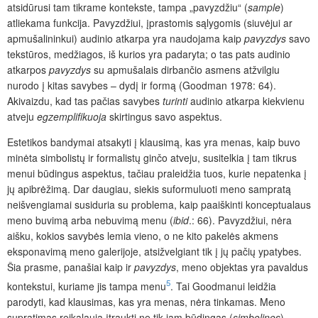
atsidūrusi tam tikrame kontekste, tampa „pavyzdžiu“ (
sample
)
atliekama funkcija. Pavyzdžiui, įprastomis sąlygomis (siuvėjui ar
apmušalininkui) audinio atkarpa yra naudojama kaip
pavyzdys
savo
tekstūros, medžiagos, iš kurios yra padaryta; o tas pats audinio
atkarpos
pavyzdys
su apmušalais dirbančio asmens atžvilgiu
nurodo į kitas savybes – dydį ir formą (Goodman 1978: 64).
Akivaizdu, kad tas pačias savybes
turinti
audinio atkarpa kiekvienu
atveju
egzemplifikuoja
skirtingus savo aspektus.
Estetikos bandymai atsakyti į klausimą, kas yra menas, kaip buvo
minėta simbolistų ir formalistų ginčo atveju, susitelkia į tam tikrus
menui būdingus aspektus, tačiau praleidžia tuos, kurie nepatenka į
jų apibrėžimą. Dar daugiau, siekis suformuluoti meno sampratą
neišvengiamai susiduria su problema, kaip paaiškinti konceptualaus
meno buvimą arba nebuvimą menu (
ibid
.: 66). Pavyzdžiui, nėra
aišku, kokios savybės lemia vieno, o ne kito pakelės akmens
eksponavimą meno galerijoje, atsižvelgiant tik į jų pačių ypatybes.
Šia prasme, panašiai kaip ir
pavyzdys
, meno objektas yra pavaldus
5
kontekstui, kuriame jis tampa menu
. Tai Goodmanui leidžia
parodyti, kad klausimas, kas yra menas, nėra tinkamas. Meno
supratimas reikalauja įtraukti ne tik jam būdingas (
simbolines
)