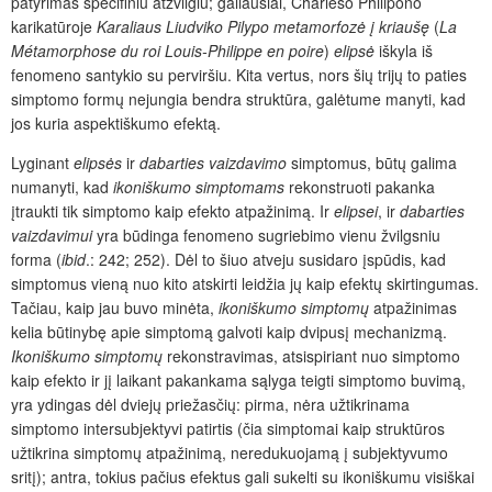
patyrimas specifiniu atžvilgiu; galiausiai, Charleso Philipono
karikatūroje
Karaliaus
Liudviko
Pilypo
metamorfozė
į
kriaušę
(
La
Métamorphose du roi Louis-Philippe en poire
)
elipsė
iškyla iš
fenomeno santykio su perviršiu. Kita vertus, nors šių trijų to paties
simptomo formų nejungia bendra struktūra, galėtume manyti, kad
jos kuria aspektiškumo efektą.
Lyginant
elipsės
ir
dabarties vaizdavimo
simptomus, būtų galima
numanyti, kad
ikoniškumo simptomams
rekonstruoti pakanka
įtraukti tik simptomo kaip efekto atpažinimą. Ir
elipsei
, ir
dabarties
vaizdavimui
yra būdinga fenomeno sugriebimo vienu žvilgsniu
forma (
ibid
.: 242; 252). Dėl to šiuo atveju susidaro įspūdis, kad
simptomus vieną nuo kito atskirti leidžia jų kaip efektų skirtingumas.
Tačiau, kaip jau buvo minėta,
ikoniškumo simptomų
atpažinimas
kelia būtinybę apie simptomą galvoti kaip dvipusį mechanizmą.
Ikoniškumo simptomų
rekonstravimas, atsispiriant nuo simptomo
kaip efekto ir jį laikant pakankama sąlyga teigti simptomo buvimą,
yra ydingas dėl dviejų priežasčių: pirma, nėra užtikrinama
simptomo intersubjektyvi patirtis (čia simptomai kaip struktūros
užtikrina simptomų atpažinimą, neredukuojamą į subjektyvumo
sritį); antra, tokius pačius efektus gali sukelti su ikoniškumu visiškai