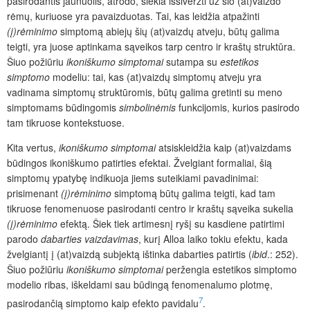
pasirodantis jaunuolis, atrodo, siekia išsiveržti už šio (at)vaizdo
rėmų, kuriuose yra pavaizduotas. Tai, kas leidžia atpažinti
(į)rėminimo
simptomą abiejų šių (at)vaizdų atveju, būtų galima
teigti, yra juose aptinkama sąveikos tarp centro ir kraštų struktūra.
Šiuo požiūriu
ikoniškumo simptomai
sutampa su
estetikos
simptomo
modeliu: tai, kas (at)vaizdų simptomų atveju yra
vadinama simptomų struktūromis, būtų galima gretinti su meno
simptomams būdingomis
simbolinėmis
funkcijomis, kurios pasirodo
tam tikruose kontekstuose.
Kita vertus,
ikoniškumo simptomai
atsiskleidžia kaip (at)vaizdams
būdingos ikoniškumo patirties efektai. Žvelgiant formaliai, šią
simptomų ypatybę indikuoja jiems suteikiami pavadinimai:
prisimenant
(į)rėminimo
simptomą būtų galima teigti, kad tam
tikruose fenomenuose pasirodanti centro ir kraštų sąveika sukelia
(į)rėminimo
efektą. Šiek tiek artimesnį ryšį su kasdiene patirtimi
parodo
dabarties vaizdavimas
, kurį Alloa laiko tokiu efektu, kada
žvelgiantį į (at)vaizdą subjektą ištinka dabarties patirtis (
ibid
.: 252).
Šiuo požiūriu
ikoniškumo simptomai
peržengia estetikos simptomo
modelio ribas, iškeldami sau būdingą fenomenalumo plotmę,
7
pasirodančią simptomo kaip efekto pavidalu
.