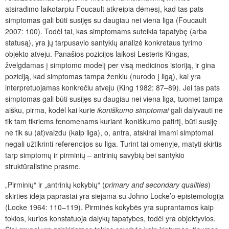
atsiradimo laikotarpiu Foucault atkreipia dėmesį, kad tas pats
simptomas gali būti susijęs su daugiau nei viena liga (Foucault
2007: 100). Todėl tai, kas simptomams suteikia tapatybę (arba
statusą), yra jų tarpusavio santykių analizė konkretaus tyrimo
objekto atveju. Panašios pozicijos laikosi Lesteris Kingas,
žvelgdamas į simptomo modelį per visą medicinos istoriją, ir gina
poziciją, kad simptomas tampa ženklu (nurodo į ligą), kai yra
interpretuojamas konkrečiu atveju (King 1982: 87–89). Jei tas pats
simptomas gali būti susijęs su daugiau nei viena liga, tuomet tampa
aišku, pirma, kodėl kai kurie
ikoniškumo simptomai
gali dalyvauti ne
tik tam tikriems fenomenams kuriant ikoniškumo patirtį, būti susiję
ne tik su (at)vaizdu (kaip liga), o, antra, atskirai imami simptomai
negali užtikrinti referencijos su liga. Turint tai omenyje, matyti skirtis
tarp simptomų ir pirminių – antrinių savybių bei santykio
struktūralistine prasme.
„Pirminių“ ir „antrinių kokybių“ (
primary and secondary qualities
)
skirties idėja paprastai yra siejama su Johno Locke’o epistemologija
(Locke 1964: 110–119). Pirminės kokybės yra suprantamos kaip
tokios, kurios konstatuoja dalykų tapatybes, todėl yra objektyvios.