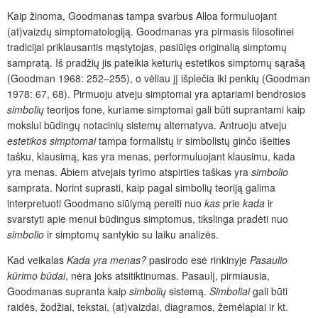
Kaip žinoma, Good
manas tampa svarbus Alloa formuluojant
(at)vaizdų simptomatologiją. Goodmanas yra pirmasis filosofinei
tradicijai priklausantis mąstytojas, pasiūlęs originalią simptomų
sampratą. Iš pradžių jis pateikia keturių estetikos simptomų sąrašą
(Goodman 1968: 252–255), o vėliau jį išplečia iki penkių (Goodman
1978: 67, 68). Pirmuoju atveju simptomai yra aptariami bendrosios
simbolių
teorijos fone, kuriame simptomai gali būti suprantami kaip
mokslui būdingų notacinių sistemų alternatyva. Antruoju atveju
estetikos simptomai
tampa formalistų ir simbolistų ginčo išeities
tašku, klausimą, kas yra menas, performuluojant klausimu, kada
yra menas. Abiem atvejais tyrimo atspirties taškas yra
simbolio
samprata. Norint suprasti, kaip pagal simbolių teoriją galima
interpretuoti Goodmano siūlymą pereiti nuo
kas
prie
kada
ir
svarstyti apie menui būdingus simptomus, tikslinga pradėti nuo
simbolio
ir simptomų santykio su laiku analizės.
Kad veikalas
Kada
yra menas?
pasirodo esė rinkinyje
Pasaulio
kūrimo būdai
, nėra joks atsitiktinumas. Pasaulį, pirmiausia,
Goodmanas supranta kaip
simbolių
sistemą.
Simboliai
gali būti
raidės, žodžiai, tekstai, (at)vaizdai, diagramos, žemėlapiai ir kt.