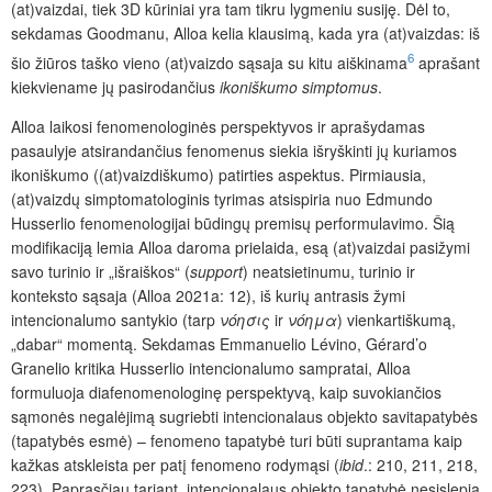
(at)vaizdai, tiek 3D kūriniai yra tam tikru lygmeniu susiję. Dėl to,
sekdamas Goodmanu, Alloa kelia klausimą, kada yra (at)vaizdas: iš
6
šio žiūros taško vieno (at)vaizdo sąsaja su kitu aiškinama
aprašant
kiekviename jų pasirodančius
ikoniškumo simptomus
.
Alloa laikosi fenomenologinės perspektyvos ir aprašydamas
pasaulyje atsirandančius fenomenus siekia išryškinti jų kuriamos
ikoniškumo ((at)vaizdiškumo) patirties aspektus. Pirmiausia,
(at)vaizdų simptomatologinis tyrimas atsispiria nuo Edmundo
Husserlio fenomenologijai būdingų premisų performulavimo. Šią
modifikaciją lemia Alloa daroma prielaida, esą (at)vaizdai pasižymi
savo turinio ir „išraiškos“ (
support
) neatsietinumu, turinio ir
konteksto sąsaja (Alloa 2021a: 12), iš kurių antrasis žymi
intencionalumo santykio (tarp
νόησις
ir
νόημα
) vienkartiškumą,
„dabar“ momentą. Sekdamas Emmanuelio Lévino, Gérard’o
Granelio kritika Husserlio intencionalumo sampratai, Alloa
formuluoja diafenomenologinę perspektyvą, kaip suvokiančios
sąmonės negalėjimą sugriebti intencionalaus objekto savitapatybės
(tapatybės esmė) – fenomeno tapatybė turi būti suprantama kaip
kažkas atskleista per patį fenomeno rodymąsi (
ibid
.: 210, 211, 218,
223). Paprasčiau tariant, intencionalaus objekto tapatybė nesislepia