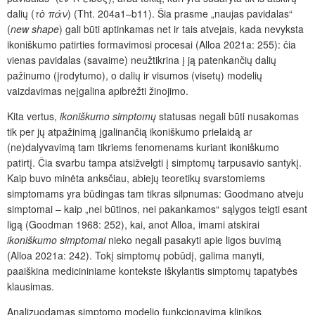
dalių (
τὸ πὰν
) (Tht. 204a1–b11). Šia prasme „naujas pavidalas“
(
new shape
) gali būti aptinkamas net ir tais atvejais, kada nevyksta
ikoniškumo patirties formavimosi procesai (Alloa 2021a: 255): čia
vienas pavidalas (savaime) neužtikrina į ją patenkančių dalių
pažinumo (įrodytumo), o dalių ir visumos (visetų) modelių
vaizdavimas neįgalina apibrėžti žinojimo.
Kita vertus,
ikoniškumo simptomų
statusas negali būti nusakomas
tik per jų atpažinimą įgalinančią ikoniškumo prielaidą ar
(ne)dalyvavimą tam tikriems fenomenams kuriant ikoniškumo
patirtį. Čia svarbu tampa atsižvelgti į simptomų tarpusavio santykį.
Kaip buvo minėta anksčiau, abiejų teoretikų svarstomiems
simptomams yra būdingas tam tikras silpnumas: Goodmano atveju
simptomai – kaip „nei būtinos, nei pakankamos“ sąlygos teigti esant
ligą (Goodman 1968: 252), kai, anot Alloa, imami atskirai
ikoniškumo simptomai
nieko negali pasakyti apie ligos buvimą
(Alloa 2021a: 242). Tokį simptomų pobūdį, galima manyti,
paaiškina medicininiame kontekste iškylantis simptomų tapatybės
klausimas.
Analizuodamas simptomo modelio funkcionavimą klinikos