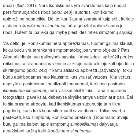
traits
) (
ibid
.: 291). Nors ikoniškumas yra svarstomas kaip nuolat
persiformuojančios ribos (
ibid
.: 240), autorius ikoniškumo
apibrėžimo nepateikia. Dėl to ikoniškumą svarstant kaip sritį, kurioje
atsiranda
ikoniškumo simptomai
, nėra griežtai apibrėžiamos jo
ribos. Būtent tai palieka galimybę plėsti dešimties simptomų sąrašą.
Vis dėlto, jei ikoniškumas nėra apibrėžiamas, tuomet galima klausti,
kokiu būdu yra atrenkami simptomatologijos tyrimo objektai? Pats
Alloa atsiriboja nuo galimybės sąvoką „(at)vaizdas“ apibrėžti per jos
reikšmes, atsirandančias vienoje ar kitoje natūraliojoje kalboje dėl jų
skirtingumo (
ibid
.: 242) ir kartu atsisako apibrėžti „(at)vaizdą“, tokiu
būdu atsiribodamas nuo klausimo, kas yra (at)vaizdas. Kita vertus,
mąstytojo pasirenkami analizuoti fenomenai, kuriuose pasirodo
ikoniškumo simptomai
, nėra visiškai atsitiktiniai – analizuojamos
fotografijos, paveikslai, debesyse išryškėjantys vaizdiniai ir pan. Dėl
to šia prasme atrodytų, kad ikoniškumas suponuoja tam tikrą
pagrindą, kuris leidžia persiformuoti savo riboms. Toliau svarbu
pastebėti, kad simptomų ikoniškumo prielaida (Goodmano atveju
būtų galima kalbėti apie simptomų
simboliškumą
) dalyvauja
atpažįstant kažką kaip
ikoniškumo simptomus
.