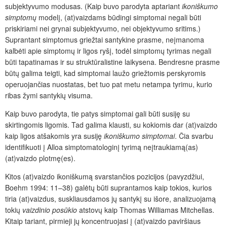
subjektyvumo modusas. (Kaip buvo parodyta aptariant
ikoniškumo
simptomų
modelį, (at)vaizdams būdingi simptomai negali būti
priskiriami nei grynai subjektyvumo, nei objektyvumo sritims.)
Suprantant simptomus griežtai santykine prasme, neįmanoma
kalbėti apie simptomų ir ligos ryšį, todėl simptomų tyrimas negali
būti tapatinamas ir su struktūralistine laikysena. Bendresne prasme
būtų galima teigti, kad simptomai laužo griežtomis perskyromis
operuojančias nuostatas, bet tuo pat metu netampa tyrimu, kurio
ribas žymi santykių visuma.
Kaip buvo parodyta, tie patys simptomai gali būti susiję su
skirtingomis ligomis. Tad galima klausti, su kokiomis dar (at)vaizdo
kaip ligos atšakomis yra susiję
ikoniškumo simptomai
. Čia svarbu
identifikuoti į Alloa simptomatologinį tyrimą neįtraukiamą(as)
(at)vaizdo plotmę(es).
Kitos (at)vaizdo ikoniškumą svarstančios pozicijos (pavyzdžiui,
Boehm 1994: 11–38) galėtų būti suprantamos kaip tokios, kurios
tiria (at)vaizdus, suskliausdamos jų santykį su išore, analizuojamą
tokių
vaizdinio posūkio
atstovų kaip Thomas Williamas Mitchellas.
Kitaip tariant, pirmieji jų koncentruojasi į (at)vaizdo paviršiaus