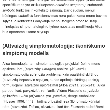
specifiškumas yra artikuliuojamas
estetikos simptomų
, sudarančių
simbolio
funkcijos ir konteksto sąjungą. Dar daugiau, menui
būdingas
simbolinis
funkcionavimas nėra pakankama meno buvimo
sąlyga, o kontekstas dalyvauja meno įsteigimo procese. Kaip
minėtąsias simptomatologinio tyrimo nuostatas modifikuoja Alloa,
bus aptariama kitame skyriuje.
(At)vaizdų simptomatologij
a:
ikoniškumo
simptomų
modelis
Alloa formuluojamam simptomatologijos projektui rūpi ne meno
apskritai, bet „(at)vaizdų“ (
images
) analizė. (At)vaizdų
simptomatologija sprendžia problemą, kaip paaiškinti skirtingų
(at)vaizdų tarpusavio sąsajas, kurias apriboja skirtingų pozicijų
formuluojami (at)vaizdo apibrėžimai (Alloa 2021a: 238–241). Alloa
parodo, kad, pavyzdžiui, remiantis Vilémo Flusserio (at)vaizdo
apibrėžimu – čia (at)vaizdai yra „paviršiai, dengti simboliais“
(Flusser 1996: 111) – būtina pripažinti, esą 3D formato kūriniai
nėra (at)vaizdai. Tačiau, akivaizdu, kad tiek Flusserio apibrėžiami