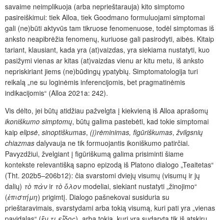
savaime neimplikuoja (arba neprieštarauja) kito simptomo
pasireiškimui: tiek Alloa, tiek Goodmano formuluojami simptomai
gali (ne)būti aktyvūs tam tikruose fenomenuose, todėl simptomas iš
anksto neapibrėžia fenomenų, kuriuose gali pasirodyti, aibės. Kitaip
tariant, klausiant, kada yra (at)vaizdas, yra siekiama nustatyti, kuo
pasižymi vienas ar kitas (at)vaizdas vienu ar kitu metu, iš anksto
nepriskiriant jiems (ne)būdingų ypatybių. Simptomatologija turi
reikalą „ne su loginėmis inferencijomis, bet pragmatinėmis
indikacijomis“ (Alloa 2021a: 242).
Vis dėlto, jei būtų atidžiau pažvelgta į kiekvieną iš Alloa aprašomų
ikoniškumo simptomų
, būtų galima pastebėti, kad tokie simptomai
kaip
elipsė
,
sinoptiškumas
,
(į)rėminimas,
figūriškumas
,
žvilgsnių
chiazmas
dalyvauja ne tik formuojantis ikoniškumo patirčiai.
Pavyzdžiui, žvelgiant į figūriškumą galima prisiminti šiame
kontekste relevantišką sapno epizodą iš Platono dialogo „Teaitetas“
(Tht. 202b5–206b12): čia svarstomi dviejų visumų (visumų ir jų
dalių)
τὸ πὰν
ir
τὸ ὅλον
modeliai, siekiant nustatyti „žinojimo“
(
ἐπιστήμη
) prigimtį. Dialogo pašnekovai susiduria su
prieštaravimais, svarstydami arba tokią visumą, kuri pati yra „vienas
pavidalas“ (
ἕ
ν τι εἶδος
), arba tokią, kuri yra sudaryta tik iš atskirų