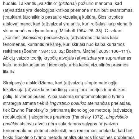
būdais. Laikantis „vaizdinio“ (
pictorial
) požiūrio manoma, kad
(at)vaizdas yra ideologijos kritikos priemonė ir turi būti svarstomas,
įtraukiant šiuolaikinio pasaulio vizualiąją kultūrą. Šios krypties
atstovai mano, kad (at)vaizdai yra sritis, kuri reiškiasi kaip viena iš
visuomenės valdymo formų (Mitchell 1994: 26–33). O sekant
„ikonine“ (
ikonische
) perspektyva, (at)vaizdas tiriamas kaip
fenomenas, kuriantis reikšmę, kuri skiriasi nuo kalba kuriamos
reikšmės (Boehm 1994: 30, 32; Boehm, Mitchell 2009: 106–111).
Abiejų vaizdo teorijų krypčių atvejais (at)vaizdas yra suprantamas
kaip neredukuojamas į ideologiją arba kalbą vizualinės prasmės
likutis.
Straipsnyje atskleidžiama, kad (at)vaizdų simptomatologija
lokalizuoja (at)vaizdams būdingą zoną tarp teorijos ir praktikos
polių. Iš vienos pusės, Alloa siūloma simptomatologinio tyrimo
strategija atmeta tiek iš
lingvistinio posūkio
ateinančias prielaidas,
tiek Erwino Panofsky’io įtvirtinamą ikonologijos metodą, (at)vaizdą
redukuojantį į alegorines prasmes (Panofsky 1972).
Lingvistinio
posūkio
atstovų atveju nėra sukuriamos sąlygos (at)vaizdo
fenomenalumo plotmei atskleisti, nes remiamasi prielaida, kad bet
kokio filosofinio tyrimo metodu analizuojamos filosofinės problemos