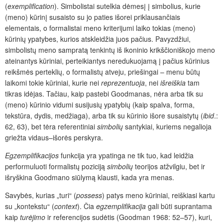
(
exemplification
). Simbolistai sutelkia dėmesį į simbolius, kurie
(meno) kūrinį susaisto su jo paties išorei priklausančiais
elementais, o formalistai meno kriterijumi laiko tokias (meno)
kūrinių ypatybes, kurios atskleidžia juos pačius. Pavyzdžiui,
simbolistų meno sampratą tenkintų iš ikoninio krikščioniškojo meno
ateinantys kūriniai, perteikiantys neredukuojamą į pačius kūrinius
reikšmės perteklių, o formalistų atveju, priešingai – menu būtų
laikomi tokie kūriniai, kurie nei
reprezentuoja
, nei
išreiškia
tam
tikras idėjas. Tačiau, kaip pastebi Goodmanas, nėra arba tik su
(meno) kūrinio vidumi susijusių ypatybių (kaip spalva, forma,
tekstūra, dydis, medžiaga), arba tik su kūrinio išore susaistytų (
ibid
.:
62, 63), bet tėra referentiniai
simbolių
santykiai, kuriems negalioja
griežta vidaus–išorės perskyra.
Egzemplifikacijos
funkcija yra ypatinga ne tik tuo, kad leidžia
performuluoti formalistų poziciją
simbolių
teorijos atžvilgiu, bet ir
išryškina Goodmano siūlymą klausti, kada yra menas.
Savybės, kurias „turi“ (
possess
) patys meno kūriniai, reiškiasi kartu
su „kontekstu“ (
context
). Čia
egzemplifikacija
gali būti suprantama
kaip
turėjimo
ir referencijos sudėtis (Goodman 1968: 52–57), kuri,