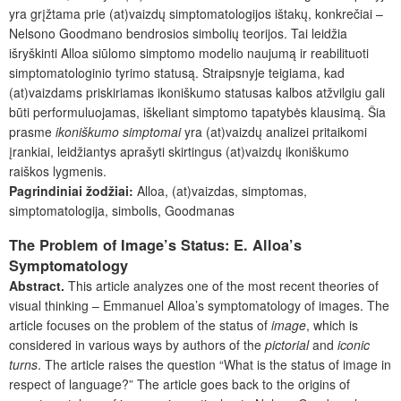
yra grįžtama prie (at)vaizdų simptomatologijos ištakų, konkrečiai –
Nelsono Goodmano bendrosios simbolių teorijos. Tai leidžia
išryškinti Alloa siūlomo simptomo modelio naujumą ir reabilituoti
simptomatologinio tyrimo statusą. Straipsnyje teigiama, kad
(at)vaizdams priskiriamas ikoniškumo statusas kalbos atžvilgiu gali
būti performuluojamas, iškeliant simptomo tapatybės klausimą. Šia
prasme
ikoniškumo simptomai
yra (at)vaizdų analizei pritaikomi
įrankiai, leidžiantys aprašyti skirtingus (at)vaizdų ikoniškumo
raiškos lygmenis.
Pagrindiniai žodžiai:
Alloa, (at)vaizdas, simptomas,
simptomatologija, simbolis, Goodmanas
The Problem of Image’s Status: E. Alloa’s
Symptomatology
Abstract.
This article analyzes one of the most recent theories of
visual thinking – Emmanuel Alloa’s symptomatology of images. The
article focuses on the problem of the status of
image
, which is
considered in various ways by authors of the
pictorial
and
iconic
turns
. The article raises the question “What is the status of image in
respect of language?” The article goes back to the origins of