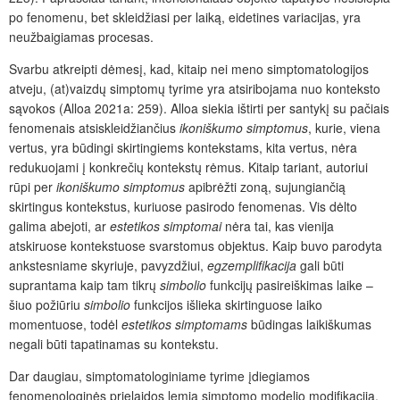
po fenomenu, bet skleidžiasi per laiką, eidetines variacijas, yra
neužbaigiamas procesas.
Svarbu atkreipti dėmesį, kad, kitaip nei meno simptomatologijos
atveju, (at)vaizdų simptomų tyrime yra atsiribojama nuo konteksto
sąvokos (Alloa 2021a: 259). Alloa siekia ištirti per santykį su pačiais
fenomenais atsiskleidžiančius
ikoniškumo simptomus
, kurie, viena
vertus, yra būdingi skirtingiems kontekstams, kita vertus, nėra
redukuojami į konk­rečių kontekstų rėmus. Kitaip tariant, autoriui
rūpi per
ikoniškumo simptomus
apibrėžti zoną, sujungiančią
skirtingus kontekstus, kuriuose pasirodo fenomenas. Vis dėlto
galima abejoti, ar
estetikos simptomai
nėra tai, kas vienija
atskiruose kontekstuose svarstomus objektus. Kaip buvo parodyta
ankstesniame
skyriuje, pavyzdžiui,
egzemplifikacija
gali būti
suprantama kaip tam tikrų
simbolio
funkcijų pasireiškimas laike –
šiuo požiūriu
simbolio
funkcijos išlieka skirtinguose laiko
momentuose, todėl
estetikos simptomams
būdingas laikiškumas
negali būti tapatinamas su kontekstu.
Dar daugiau, simptomatologiniame tyrime įdiegiamos
fenomenologinės prielaidos lemia simptomo modelio modifikaciją.