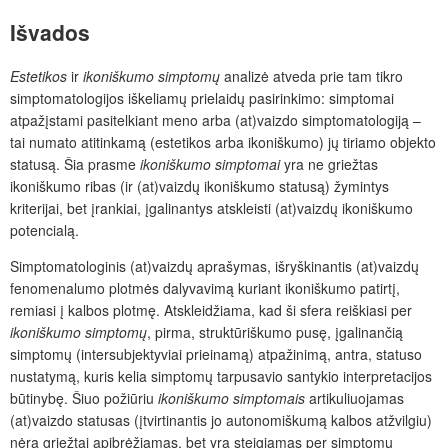
Išvados
Estetikos
ir
ikoniškumo simptomų
analizė atveda prie tam tikro
simptomatologijos iškeliamų prielaidų pasirinkimo: simptomai
atpažįstami pasitelkiant meno arba (at)­vaizdo simptomatologiją –
tai numato atitinkamą (estetikos arba ikoniškumo) jų tiriamo objekto
statusą. Šia prasme
ikoniškumo simptomai
yra ne griežtas
ikoniškumo ribas (ir (at)vaizdų ikoniškumo statusą) žymintys
kriterijai, bet įrankiai, įgalinantys atskleisti (at)­vaizdų ikoniškumo
potencialą.
Simptomatologinis (at)vaizdų aprašymas, išryškinantis (at)vaizdų
fenomenalumo plotmės dalyvavimą kuriant ikoniškumo patirtį,
remiasi į kalbos plotmę. Atskleidžiama, kad ši sfera reiškiasi per
ikoniškumo simptomų
,
pirma, struktūriškumo pusę, įgalinančią
simptomų (intersubjektyviai prieinamą) atpažinimą, antra, statuso
nustatymą, kuris kelia simptomų tarpusavio santykio interpretacijos
būtinybę. Šiuo požiūriu
ikoniškumo simptomais
artikuliuojamas
(at)vaizdo statusas (įtvirtinantis jo autonomiškumą kalbos atžvilgiu)
nėra griežtai apibrėžiamas, bet yra steigiamas per simptomų