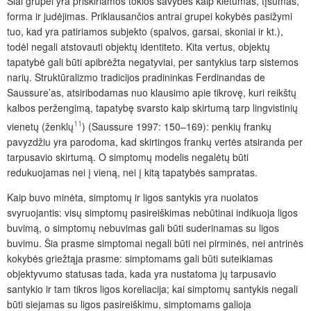
Šiai grupei yra priskiriamos tokios savybės kaip kietumas, tįsumas,
forma ir judėjimas. Priklausančios antrai grupei kokybės pasižymi
tuo, kad yra patiriamos subjekto (spalvos, garsai, skoniai ir kt.),
todėl negali atstovauti objektų identiteto. Kita vertus, objektų
tapatybė gali būti apibrėžta negatyviai, per santykius tarp sistemos
narių. Struktūralizmo tradicijos pradininkas Ferdinandas de
Saussure’as, atsiribodamas nuo klausimo apie tikrovę, kuri reikštų
kalbos peržengimą, tapatybę svarsto kaip skirtumą tarp lingvistinių
11
vienetų (ženklų
) (Saussure 1997: 150–169): penkių frankų
pavyzdžiu yra parodoma, kad skirtingos frankų vertės atsiranda per
tarpusavio skirtumą. O simptomų modelis negalėtų būti
redukuojamas nei į vieną, nei į kitą tapatybės sampratas.
Kaip buvo minėta, simptomų ir ligos santykis yra nuolatos
svyruojantis: visų simptomų pasireiškimas nebūtinai indikuoja ligos
buvimą, o simptomų nebuvimas gali būti suderinamas su ligos
buvimu. Šia prasme simptomai negali būti nei pirminės, nei antrinės
kokybės griežtąja prasme: simptomams gali būti suteikiamas
objektyvumo statusas tada, kada yra nustatoma jų tarpusavio
santykio ir tam tikros ligos koreliacija; kai simptomų santykis negali
būti siejamas su ligos pasireiškimu, simptomams galioja