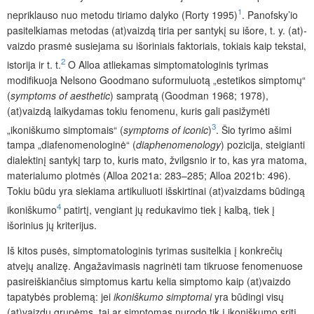
1
nepriklauso nuo metodu tiriamo dalyko (Rorty 1995)
. Panofsky’io
pasitelkiamas metodas (at)vaizdą tiria per santykį su išore, t. y. (at)­
vaizdo prasmė susiejama su išoriniais faktoriais, tokiais kaip tekstai,
2
istorija ir t. t.
O Alloa atliekamas simptomatologinis tyrimas
modifikuoja Nelsono Goodmano suformuluotą „estetikos simptomų“
(
symptoms of aesthetic
) sampratą (Goodman 1968; 1978),
(at)vaizdą laikydamas tokiu fenomenu, kuris gali pasižymėti
3
„ikoniškumo simptomais“ (
symptoms of iconic
)
. Šio tyrimo ašimi
tampa „diafenomenologinė“ (
diaphenomenology
) pozicija, steigianti
dialektinį santykį tarp to, kuris mato, žvilgsnio ir to, kas yra matoma,
materialumo plotmės (Alloa 2021a: 283–285; Alloa 2021b: 496).
Tokiu būdu yra siekiama artikuliuoti išskirtinai (at)vaizdams būdingą
4
ikoniškumo
patirtį, vengiant jų redukavimo tiek į kalbą, tiek į
išorinius jų kriterijus.
Iš kitos pusės, simptomatologinis tyrimas susitelkia į konkrečių
atvejų analizę. Angažavimasis nagrinėti tam tikruose fenomenuose
pasireiškiančius simptomus kartu kelia simptomo kaip (at)vaizdo
tapatybės problemą: jei
ikoniškumo simptomai
yra būdingi visų
(at)vaizdų grupėms, tai ar simptomas nurodo tik į ikoniškumo sritį