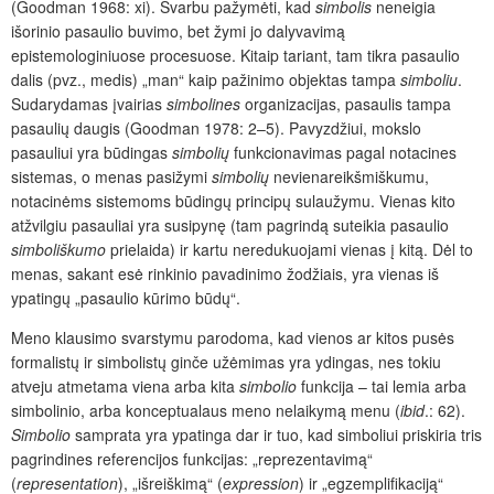
(Good­man 1968: xi). Svarbu pažymėti, kad
simbolis
neneigia
išorinio pasaulio buvimo, bet žymi jo dalyvavimą
epistemologiniuose procesuose. Kitaip tariant, tam tikra pasaulio
dalis (pvz., medis) „man“ kaip pažinimo objektas tampa
simboliu
.
Sudarydamas įvairias
simbolines
organizacijas, pasaulis tampa
pasaulių daugis (Goodman 1978: 2–5). Pavyzdžiui, mokslo
pasauliui yra būdingas
simbolių
funkcionavimas pagal notacines
sistemas, o menas pasižymi
simbolių
nevienareikšmiškumu,
notacinėms sistemoms būdingų principų sulaužymu. Vienas kito
atžvilgiu pasauliai yra susipynę (tam pagrindą suteikia pasaulio
simboliškumo
prielaida) ir kartu neredukuojami vienas į kitą. Dėl to
menas, sakant esė rinkinio pavadinimo žodžiais, yra vienas iš
ypatingų „pasaulio kūrimo būdų“.
Meno klausimo svarstymu parodoma, kad vienos ar kitos pusės
formalistų ir simbolistų ginče užėmimas yra ydingas, nes tokiu
atveju atmetama viena arba kita
simbolio
funkcija – tai lemia arba
simbolinio, arba konceptualaus meno nelaikymą menu (
ibid
.: 62).
Simbolio
samprata yra ypatinga dar ir tuo, kad simboliui priskiria tris
pagrindines referencijos funkcijas: „reprezentavimą“
(
representation
), „išreiškimą“ (
expression
) ir „egzemplifikaciją“