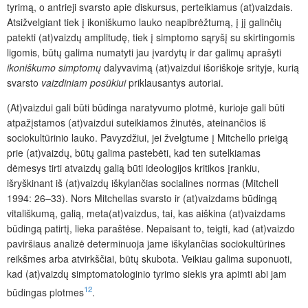
tyrimą, o antrieji svarsto apie diskursus, perteikiamus (at)vaizdais.
Atsižvelgiant tiek į ikoniškumo lauko neapibrėžtumą, į jį galinčių
patekti (at)vaizdų amplitudę, tiek į simptomo sąryšį su skirtingomis
ligomis, būtų galima numatyti jau įvardytų ir dar galimų aprašyti
ikoniškumo simptomų
dalyvavimą (at)­vaizdui išoriškoje srityje, kurią
svarsto
vaizdiniam posūkiui
priklausantys autoriai.
(At)vaizdui gali būti būdinga naratyvumo plotmė, kurioje gali būti
atpažįstamos (at)­vaizdui suteikiamos žinutės, ateinančios iš
sociokultūrinio lauko. Pavyzdžiui, jei žvelgtume į Mitchello prieigą
prie (at)vaizdų, būtų galima pastebėti, kad ten sutelkiamas
dėmesys tirti atvaizdų galią būti ideologijos kritikos įrankiu,
išryškinant iš (at)vaizdų iškylančias socialines normas (Mitchell
1994: 26–33). Nors Mitchellas svarsto ir (at)vaizdams būdingą
vitališkumą, galią, meta(at)vaizdus, tai, kas aiškina (at)vaizdams
būdingą patirtį, lieka paraštėse. Nepaisant to, teigti, kad (at)vaizdo
paviršiaus analizė determinuoja jame iškylančias sociokultūrines
reikšmes arba atvirkščiai, būtų skubota. Veikiau galima suponuoti,
kad (at)vaizdų simptomatologinio tyrimo siekis yra apimti abi jam
12
būdingas plotmes
.