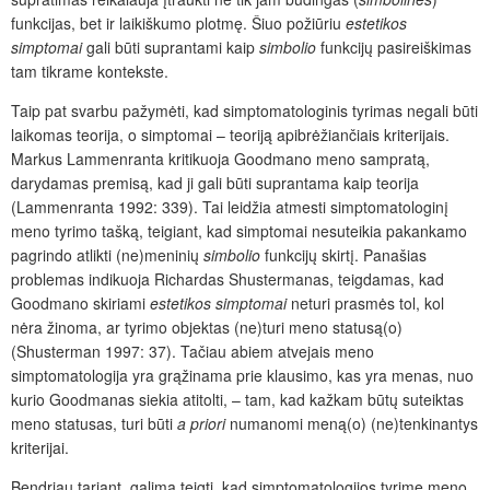
funkcijas, bet ir laikiškumo plotmę. Šiuo požiūriu
estetikos
simptomai
gali būti suprantami kaip
simbolio
funkcijų pasireiškimas
tam tikrame kontekste.
Taip pat svarbu pažymėti, kad simptomatologinis tyrimas negali būti
laikomas teorija, o simptomai – teoriją apibrėžiančiais kriterijais.
Markus Lammenranta kritikuoja Goodmano meno sampratą,
darydamas premisą, kad ji gali būti suprantama kaip teorija
(Lammenranta 1992: 339). Tai leidžia atmesti simptomatologinį
meno tyrimo tašką, teigiant, kad simptomai nesuteikia pakankamo
pagrindo atlikti (ne)meninių
simbolio
funkcijų skirtį. Panašias
problemas indikuoja Richardas Shustermanas, teigdamas, kad
Goodmano skiriami
estetikos simptomai
neturi prasmės tol, kol
nėra žinoma, ar tyrimo objektas (ne)turi meno statusą(o)
(Shusterman 1997: 37). Tačiau abiem atvejais meno
simptomatologija yra grąžinama prie klausimo, kas yra menas, nuo
kurio Goodmanas siekia atitolti, – tam, kad kažkam būtų suteiktas
meno statusas, turi būti
a priori
numanomi meną(o) (ne)tenkinantys
kriterijai.
Bendriau tariant, galima teigti, kad simptomatologijos tyrime meno