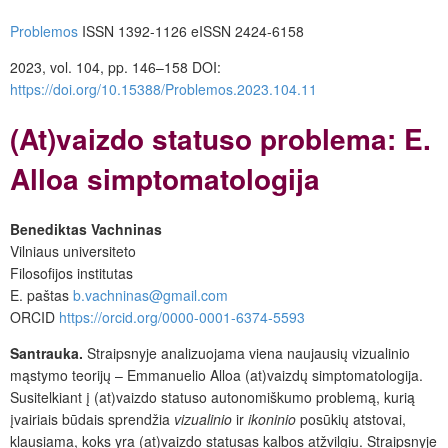
Problemos
ISSN 1392-1126
eISSN 2424-6158
2023, vol. 104, pp. 146–158
DOI:
https://doi.org/10.15388/Problemos.2023.104.11
(At)vaizdo statuso problema: E.
Alloa simptomatologija
Benediktas Vachninas
Vilniaus universiteto
Filosofijos institutas
E. paštas
b.vachninas@gmail.com
ORCID
https://orcid.org/0000-0001-6374-5593
Santrauka.
Straipsnyje analizuojama viena naujausių vizualinio
mąstymo teorijų – Emmanuelio Alloa (at)vaizdų simptomatologija.
Susitelkiant į (at)vaizdo statuso autonomiškumo problemą, kurią
įvairiais būdais sprendžia
vizualinio
ir
ikoninio
posūkių atstovai,
klausiama, koks yra (at)vaizdo statusas kalbos atžvilgiu. Straipsnyje