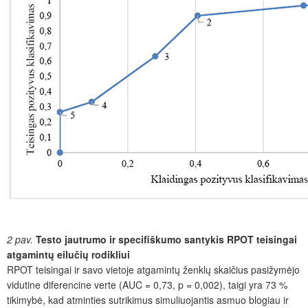
2 pav.
Testo jautrumo ir specifiškumo santykis RPOT teisingai
atgamintų eilučių rodikliui
RPOT teisingai ir savo vietoje atgamintų ženklų skaičius pasižymėjo
vidutine diferencine verte (AUC = 0,73, p = 0,002), taigi yra 73 %
tikimybė, kad atminties sutrikimus simuliuojantis asmuo blogiau ir