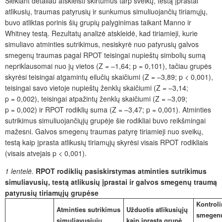
Siekiant detaliau atskleisti skirtumus tarp sveikų, testą įprastai
atlikusių, traumas patyrusių ir sunkumus simuliuojan
čių tiriamųjų,
buvo atliktas porinis šių grupių palyginimas taikant Mann
o ir
Whitney testą. Rezultatų analizė atskleidė, kad tiriamieji, kurie
simuliavo atminties sutrikimus, nesiskyrė nuo patyrusių galvos
smegenų traumas pagal RPOT teisingai nupieštų simbolių sumą
nepriklausomai nuo jų vietos (Z = –1,64; p = 0,101), tačiau grupės
skyrėsi teisingai atgamintų eilučių skaičiumi (Z = –3,89; p < 0,001),
teisingai savo vietoje nupieštų ženklų skaičiumi (Z = –3,14;
p = 0,002), teisingai atpažintų ženklų skaičiumi (Z = –3,09;
p = 0,002) ir RPOT rodiklių suma (Z = –3,47; p = 0,001). Atminties
sutrikimus simuliuojančiųjų grupėje šie rodikliai buvo reikšmingai
mažesni. Galvos smegenų traumas patyr
ę
tiriamieji nuo sveikų,
testą kaip įprasta atlikusių tiriamųjų skyrėsi visais RPOT rodikliais
(visais atvejais p < 0,001).
1 lentelė.
RPOT rodiklių pasiskirstymas atminties sutrikimus
simuliavusių, testą atlikusių įprastai ir galvos smegenų traumą
patyrusių tiriamųjų grupėse
Kontroli
Atminties sutrikimus
Užduotis atlikusiųjų
smegenų
simuliavusiųjų
kaip įprasta grupė