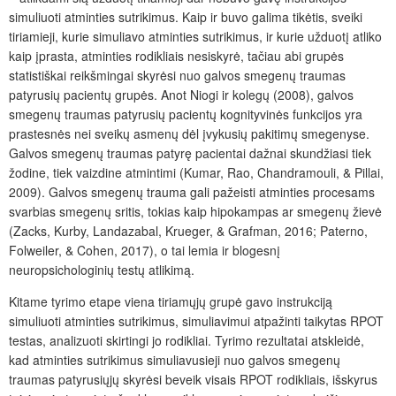
simuliuoti atminties sutrikimus. Kaip ir buvo galima tikėtis, sveiki
tiriamieji, kurie simuliavo atminties sutrikimus, ir kurie užduotį atliko
kaip įprasta, atminties rodikliais nesiskyrė, tačiau abi grupės
statistiškai reikšmingai skyrėsi nuo galvos smegenų traumas
patyrusių pacientų grupės. Anot Niogi ir kolegų (2008), galvos
smegenų traumas patyrusių pacientų kognityvinės funkcijos yra
prastesnės nei sveikų asmenų dėl įvykusių pakitimų smegenyse.
Galvos smegenų traumas patyrę pacientai dažnai skundžiasi tiek
žodine
, tiek vaizdine atmintimi (Kumar, Rao, Chandramouli, & Pillai,
2009). Galvos smegenų trauma gali pažeisti atminties procesams
svarbias smegenų sritis, tokias kaip hipokampas ar smegenų žievė
(Zacks, Kurby, Landazabal, Krueger, & Grafman, 2016; Paterno,
Folweiler, & Cohen, 2017), o tai lemia ir blogesnį
neuropsichologinių testų atlikimą.
Kitame tyrimo etape viena tiriamųjų grupė gavo instrukciją
simuliuoti atminties sutrikimus, simuliavimui atpažinti taikytas RPOT
testas, analizuoti skirtingi jo rodikliai. Tyrimo rezultatai atskleidė,
kad atminties sutrikimus simuliavusieji nuo galvos smegenų
traumas patyrusiųjų skyrėsi beveik visais RPOT rodikliais, išskyrus