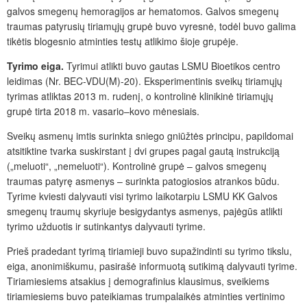
galvos smegenų hemoragijos ar hematomos. Galvos smegenų
traumas patyrusių tiriamųjų grupė buvo vyresnė, todėl buvo galima
tikėtis blogesnio atminties testų atlikimo šioje grupėje.
Tyrimo eiga.
Tyrimui atlikti buvo gautas LSMU Bioetikos centro
leidimas (Nr. BEC-VDU(M)-20). Eksperimentinis sveik
ų
tiriam
ųjų
tyrimas atliktas 2013 m. rudenį, o kontrolin
ė klinikinė tiriamųjų
grup
ė tirta
2018 m. vasario–kovo mėnesiais.
Sveik
ų
asmen
ų
imtis surinkta sniego gniūžtės principu, papildomai
atsitiktine tvarka suskirstant
į dvi grupes pagal gautą instrukciją
(„meluoti“, „nemeluoti“).
Kontrolinė grupė – galvos smegenų
traumas patyrę asmenys – surinkta patogiosios atrankos būdu.
Tyrime kviesti dalyvauti visi tyrimo laikotarpiu LSMU KK Galvos
smegenų traumų skyriuje besigydantys asmenys, pajėgūs atlikti
tyrimo užduotis ir sutinkantys dalyvauti tyrime.
Prieš pradedant tyrimą tiriamieji buvo supažindinti su tyrimo tikslu,
eiga, anonimiškumu, pasiraš
ė
informuot
ą
sutikim
ą
dalyvauti tyrime.
Tiriamiesiems atsakius į demografinius klausimus, sveikiems
tiriamiesiems buvo pateikiamas trumpalaikės atminties vertinimo