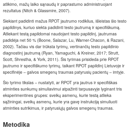
atlikimo, mažų laiko sąnaudų ir paprastumo administruojant
rezultatus (Nitch & Glassmire, 2007).
Siekiant padidinti mažus RPOT jautrumo rodiklius, išleistas šio testo
papildinys, kuriuo siekta padidinti testo jautrumą ir specifiškumą.
Atliekant testą papildomai naudojant testo papildinį, jautrumas
padidėja net 50 % (Boone, Salazar, Lu, Warner-Chacon, & Razani,
2002). Tačiau vis dar trūksta tyrimų, vertinančių testo papildinio
diagnostinį jautrumą (Ryan, Yamaguchi, & Kreiner, 2017; Strutt,
Scott, Shrestha, & York, 2011).
Šis tyrimas prisid
eda prie RPOT
jautrumo ir specifiškumo tyrimų, taikant RPOT papildinį Lietuvoje ir
specifinėje – galvos smegenų traumas patyrusių pacientų – imtyje.
Šio tyrimo t
ikslas – nustatyti, ar RPOT yra jautrus ir specifiškas
atminties sunkumų simuliavimui atpažinti tarpusavyje lyginant tris
eksperimentines grupes: sveikų asmenų, kurie testą atlieka
sąžiningai, sveikų asmenų, kurie yra gavę instrukciją simuliuoti
atminties sutrikimus, ir patyrusiųjų galvos smegenų traumas.
Metodika