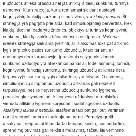
ir užduotis atlieka prasčiau nei jas atliktų iš tiesų sunkumų turintys
asmenys. Kita strategija, kuria remiamasi siekiant nustatyti
kognityvinių funkcijų sunkumų simuliavima, yra
klaidų mastas
.
Ši
strategija yra pagrįsta prielaida, kad simuliuojantieji pervertina, kiek
klaidų, tikėtina, padarytų žmonės, objektyviai turintys kognityvinių
sunkumų, klaidų skaičius būna didesnis nei įprasta.
Našumo
kreivės
strategija siekiama
įvertinti
, ar išlaikomas toks pat atlikimo
lygis tarp tokio paties sunkumo užduočių, kitaip tariant, ar
duomenys dera tarpusavyje.
Įprastomis sąlygomis
vienodo
sunkumo užduotys yra atliekamos panašiai, todėl asmenų, turinčių
kognityvinių funkcijų sutrikimų, skirtingų užduočių atlikimas dera
tarpusavyje, sunkumų lygis atsikartoja, yra tolygus. O asmenų,
simuliuojančių simptomus,
užduočių atlikimas gali nederėti
tarpusavyje, nes jie neįvertina užduočių sunkumo lygmen
s,
persistengia klysdami net ir lengvose užduotyse ar neišlaiko
vienodo atlikimo lygmens spręsdami sudėtingesnes užduotis.
Atsakymų laikas ir netipiški atsakymai
taip pat gali būti vertinami,
norint suprasti, ar yra simuliuojama, ar ne. Pernelyg greiti
atsakymai, neįprastai lėtas darbo tempas, keistų, nestandartinių
sprendimų buvimas gali reikšti simuliavimą, tačiau
šis
vertinimo