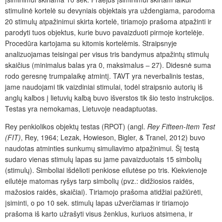
stimulinė kortelė su devyniais objektais yra uždengiama, parodoma
20 stimulų atpažinimui skirta kortelė, tiriamojo prašoma atpažinti ir
parodyti tuos objektus, kurie buvo pavaizduoti pirmoje kortelėje.
Procedūra kartojama su kitomis kortelėmis. Straipsnyje
analizuojamas teisingai per visus tris bandymus atpažintų stimulų
skaičius (minimalus balas yra 0, maksimalus – 27). Didesnė suma
rodo geresnę trumpalaikę atmintį. TAVT yra neverbalinis testas,
jame naudojami tik vaizdiniai stimulai, todėl straipsnio autorių iš
anglų kalbos į lietuvių kalbą buvo išverstos tik šio testo instrukcijos.
Testas yra nemokamas, Lietuvoje neadaptuotas.
Rey penkiolikos objektų testas (RPOT) (angl.
Rey Fifteen-Item Test
(FIT)
, Rey, 1964; Lezak, Howieson, Bigler, & Tranel, 2012) buvo
naudotas atminties sunkumų simuliavimo atpažinimui.
Šį testą
sudaro vienas stimulų lapas su jame pavaizduotais 15 simbolių
(stimulų). Simboliai išdėlioti penki
ose eilut
ėse
po tris. Kiekvienoje
eilutėje matomas ryšys tarp simbolių (pvz.: didžiosios raidės,
mažosios raidės, skaičiai). Tiriamojo prašoma atidžiai pažiūrėti,
įsiminti, o po 10 sek. stimulų lapas užverčiamas ir tiriamojo
prašoma iš karto užrašyti visus ženklus, kuriuos atsimena, ir