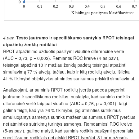
4 pav.
Testo jautrumo ir specifiškumo santykis RPOT teisingai
atpažintų ženklų rodikliui
RPOT atpažinimo užduotis pasižymi vidutine diferencine verte
(AUC = 0,73, p = 0,002). Remiantis ROC kreive (4-as pav.),
teisingai atpažinti 10 ir mažiau ženklų padėtų teisingai atpažinti
simuliavimą 77 % atvejų, tačiau, kaip ir kitų rodiklių atveju, išlieka
41 % tikimybė objektyvius atminties sunkumus priskirti simuliavimui.
Analizuojant, ar suminis RPOT rodiklių įvertis padeda pagerinti
jautrumo ir specifiškumo rodiklius, nustatyta, kad suminio rodiklio
diferencinė vertė taip pat vidutinė (AUC = 0,76; p = 0,001), taigi
galima teigti, kad yra 76 % tikimybė, jog atminties sutrikimus
simuliuojantys asmenys surinks mažesnius suminius RPOT įverčius
nei atminties sutrikimų turintys asmenys. Remdamiesi ROC kreive
(
5-as pav.)
, galime matyti, kad suminis rodiklis pasižymi geresniais
specifiškumo rodikliais nei atskiri RPOT įverčiai. 31 ar mažesnis