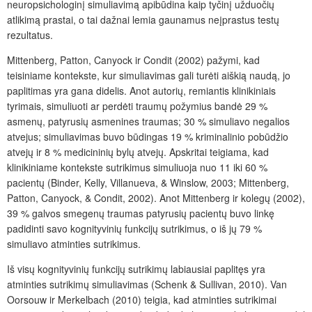
neuropsichologinį simuliavimą apibūdina kaip tyčinį užduočių
atlikimą prastai, o tai dažnai lemia gaunamus neįprastus testų
rezultatus.
Mittenberg, Patton, Canyock ir Condit (2002) pažymi, kad
teisiniame kontekste, kur simuliavimas gali turėti aiškią naudą, jo
paplitimas yra gana didelis. Anot autorių, remiantis klinikiniais
tyrimais, simuliuoti ar perdėti traumų požymius bandė 29 %
asmenų, patyrusių asmenines traumas; 30 % simuliavo negalios
atvejus; simuliavimas buvo būdingas 19 % kriminalinio pobūdžio
atvejų ir 8 % medicininių bylų atvejų. Apskritai teigiama, kad
klinikiniame kontekste sutrikimus simuliuoja nuo 11 iki 60 %
pacientų (Binder, Kelly, Villanueva, & Winslow, 2003; Mittenberg,
Patton, Canyock, & Condit, 2002). Anot Mittenberg ir kolegų (2002),
39 % galvos smegenų traumas patyrusių pacientų buvo linkę
padidinti savo kognityvinių funkcijų sutrikimus, o iš jų 79 %
simuliavo atminties sutrikimus.
Iš visų kognityvinių funkcijų sutrikimų labiausiai paplitęs yra
atminties sutrikimų simuliavimas (Schenk & Sullivan, 2010). Van
Oorsouw ir Merkelbach (2010) teigia, kad atminties sutrikimai