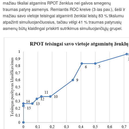
mažiau tiksliai atgamins RPOT ženklus nei galvos smegenų
traumas patyrę asmenys. Remiantis ROC kreive (3-ias pav.),
šeši
ir
mažiau savo vietoje teisingai atgaminti ženklai leistų 83 % tikslumu
atpažinti simuliuojan
č
iuosius, tačiau vėlgi 41 % traumas patyrusių
asmenų būtų klaidingai priskirti sutrikimus simuliuojančiųjų grupei.