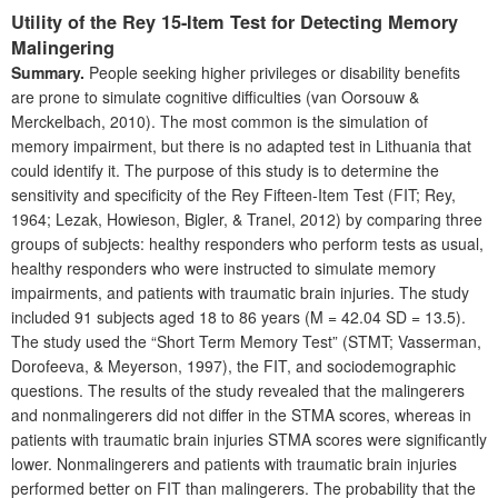
Utility of the Rey 15-Item Test for Detecting Memory
Malingering
Summary.
People seeking higher privileges or disability benefits
are prone to simulate cognitive difficulties (van Oorsouw &
Merckelbach, 2010). The most common is the simulation of
memory impairment, but there is no adapted test in Lithuania that
could identify it. The purpose of this study is to determine the
sensitivity and specificity of the Rey Fifteen-Item Test (FIT; Rey,
1964; Lezak, Howieson, Bigler, & Tranel, 2012) by comparing three
groups of subjects: healthy responders who perform tests as usual,
healthy responders who were instructed to simulate memory
impairments, and patients with traumatic brain injuries. The study
included 91 subjects aged 18 to 86 years (M = 42.04 SD = 13.5).
The study used the “Short Term Memory Test” (STMT; Vasserman,
Dorofeeva, & Meyerson, 1997), the FIT, and sociodemographic
questions. The results of the study revealed that the malingerers
and nonmalingerers did not differ in the STMA scores, whereas in
patients with traumatic brain injuries STMA scores were significantly
lower. Nonmalingerers and patients with traumatic brain injuries
performed better on FIT than malingerers. The probability that the