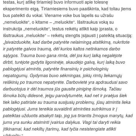
testas, kur
į
atlikę tiriamieji buvo informuoti apie tolesnę
eksperimento eigą. Tiriamiesiems buvo paaiškinta, kad toliau jiems
bus pateikti du vokai. Viename voke bus lapelis su užrašu
„nemeluokite“, o kitame – „meluokite“. I
šsitraukus voką su
instrukcija „nemeluokite“
, testus reikėtų atlikti kaip įprasta, o
išsitraukus „meluokite“ – reikėtų stengtis įsijausti į pateiktą situaciją:
„
Į
sivaizduokite, kad darbe patyrėte nelaimingą atsitikimą, nukritote
ir patyrėte galvos traumą, dėl kurios kaltos netinkamos darbo
sąlygos. Trauma buvo gana rimta, dėl jos kurį laiką negalėjote
dirbti, turėjote gydytis ligoninėje, skaudėjo galvą, kurį laiką buvo
pablogėjusi atmintis, patyrėte finansinių ir psichologinių
nepatogumų. Gydymas buvo sėkmingas, jokių rimtų liekamųjų
reiškinių po traumos nepatyrėte. Darbovietė yra apdraudusi savo
darbuotojus ir dėl traumos jūs gausite piniginę išmoką. Tačiau
išmoka būtų didesn
ė
, jeigu parodytumėte, kad net ir praėjus šiek
tiek laiko patiriate su trauma susijusių problemų, jūsų atmintis lieka
pablogėjusi. Jums tereikia suvaidinti atminties sutrikimus ir į
pateiktas užduotis atsakyti taip, jog jus tiriantis žmogus manytų, kad
jums yra sunku atsiminti įvairius dalykus. Visgi tai daryti reikia
įtikinamai, kad nekiltų įtarimų, kad tyčia nesistengiate atlikti
užduočių.
“