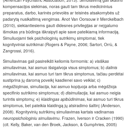
(American Psychiatric Association, 2013). Simuliavimą gali skatinti
kompensacijos siekimas, noras gauti tam tikrus medicininius
preparatus, darbo, karinės prievolės ar teisinės atsakomybės už
padarytą nusikaltimą vengimas. Anot Van Oorsouw ir Merckelbach
(2010), siekiantiesiems gauti didesnes privilegijas ar neįgalumo
išmokas yra
būdinga iškraipyti apie save pateikiamą informaciją.
Simuliuojami tiek psichologinių sutrikimų simptomai, tiek
kognityviniai sutrikimai (
Rogers & Payne, 2006; Sartori, Orrù, &
Zangrossi, 2016).
Simuliavimas gali pasireikšti keliomis formomis: a)
visiškas
simuliavimas
, kai asmuo išsigalvoja visus simptomus; b)
dalinis
simuliavimas
, kai asmuo turi tam tikrus simptomus, tačiau perdėtai
sustiprina jų daromą poveikį kasdienei savo veiklai; c)
mėgdžiojimas
, simuliacija, kai asmuo kopijuoja arba mėgdžioja
specifinio sutrikimo simptomus; d)
disimuliacija,
kai asmuo neigia
turintis simptomų; e)
klaidingas apibūdinimas
, kai asmuo turi tikrus
simptomus, bet pateikia klaidingą jų atsiradimo šaltinį (Anderson,
2008). Kognityvinių sutrikimų simuliavimas kartais vadinamas
neuropsichologiniu simuliavimu
. Frazen, Iverson ir Cracken (1990)
(cit. Kelly, Baker, van den Broek, Jackson, & Gumphries, 2005)