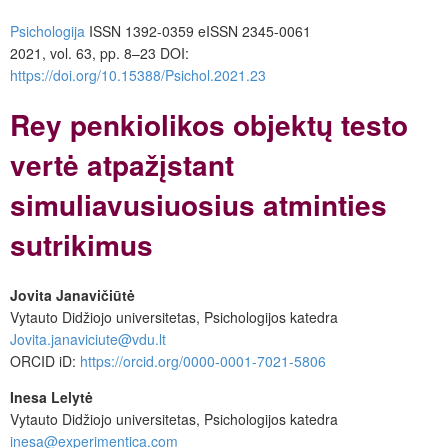
Psichologija
ISSN 1392-0359 eISSN 2345-0061
2021, vol. 63, pp. 8–23
DOI:
https://doi.org/10.15388/Psichol.2021.23
Rey penkiolikos objektų testo
vertė atpažįstant
simuliavusiuosius atminties
sutrikimus
Jovita Janavičiūtė
Vytauto Didžiojo universitetas, Psichologijos katedra
Jovita.janaviciute@vdu.lt
ORCID iD:
https://orcid.org/0000-0001-7021-5806
Inesa Lelytė
Vytauto Didžiojo universitetas, Psichologijos katedra
inesa@experimentica.com