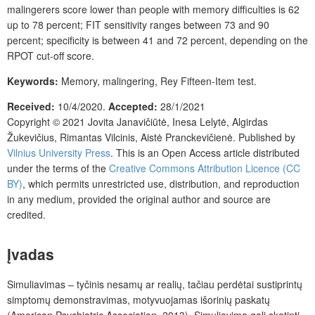
malingerers score lower than people with memory difficulties is 62
up to 78 percent; FIT sensitivity ranges between 73 and 90
percent; specificity is between 41 and 72 percent, depending on the
RPOT cut-off score.
Keywords:
Memory, malingering, Rey Fifteen-Item test.
Received:
10/4/2020.
Accepted:
28/1/2021
Copyright © 2021
Jovita Janavičiūtė, Inesa Lelytė, Algirdas
Žukevičius, Rimantas Vilcinis, Aistė Pranckevičienė
. Published by
Vilnius University Press
.
This is an Open Access article distributed
under the terms of the
Creative Commons Attribution Licence (CC
BY)
, which permits unrestricted use, distribution, and reproduction
in any medium, provided the original author and source are
credited.
Įvadas
Simuliavimas – tyčinis nesamų ar realių, tačiau perdėtai sustiprintų
simptomų demonstravimas, motyvuojamas išorinių paskatų