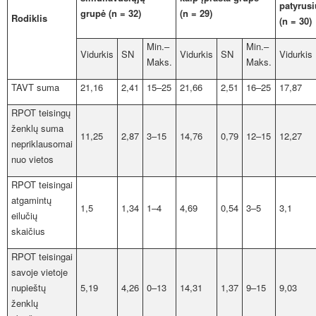
patyrusi
grupė (n = 32)
(n = 29)
Rodiklis
(n = 30)
Min.–
Min.–
Vidurkis
SN
Vidurkis
SN
Vidurkis
Maks.
Maks.
TAVT suma
21,16
2,41
15–25
21,66
2,51
16–25
17,87
RPOT teisingų
ženklų suma
11,25
2,87
3–15
14,76
0,79
12–15
12,27
nepriklausomai
nuo vietos
RPOT teisingai
atgamintų
1,5
1,34
1–4
4,69
0,54
3–5
3,1
eilučių
skaičius
RPOT teisingai
savoje vietoje
nupieštų
5,19
4,26
0–13
14,31
1,37
9–15
9,03
ženklų