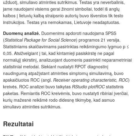
užduotį,
simuliavo atminties sutrikimus. Testas yra neverbalinis,
jame naudojami visiems gerai žinomi simboliai, todėl iš anglų
kalbos į lietuvių kalbą straipsnio autorių buvo išverstos tik testo
instrukcijos. Testas yra nemokamas, Lietuvoje neadaptuotas.
Duomenų analizė.
Duomenims apdoroti naudojama SPSS
(
Statistical Package
for Social Science
) programos 21 versija.
Statistiniams skaičiavimams pasirinktas reikšmingumo lygmuo p ≤
0,05. Atsižvelgiant į tai, kad kintamieji pasiskirstę ne pagal
normalųjį skirstinį, analizuojant duomenis pasirinkti neparametriniai
statistiniai metodai. Siekiant nustatyti RPOT diagnostinį
naudingumą atpažįstant atminties simptomų simuliavim
ą
, buvo
apskaičiuotos ROC (angl.
Receiver operating characteristic, ROC
)
kreivės. ROC analizei buvo taikytas
RStudio plotROC
statistinis
paketas. Remiantis ROC kreivėmis, buvo nustatyti ribiniai įverčiai,
kurių mažesnė reikšmė rodo didesnę tikimybę, kad asmuo
simuliavo atminties sutrikimus.
Rezultatai