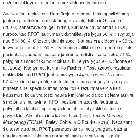
dažniausiai ir yra naudojama moksliniuose tyrimuose.
Analizuojant mokslinėje literatūroje nurodomą testo specifiškumą ir
jautrumą, aptinkama prieštaring
ų
rezultat
ų
. Nitch ir Glassmire
(2007), išanalizav
ę
daugelį tyrimų, kuriuose naudojamas RPOT,
nurodo, kad RPOT jautrumas vidutiniškai yra lygus 50 % ir svyruoja
nuo 5 iki 86 %. O testo vidutinis specifiškumas yra didesnis – 90 %,
ir svyruoja nuo 0 iki 100 %. Tyrimuose, atliktuose su neurologiniais
pacientais, gaunami mažesni jautrumo rodikliai, kurie siekia 71 %,
palyginti su specifiškumo rodikliais, kurie yra lygūs 97 % (Boone et
al., 2002). Kito tyrimo, kurį atliko Fischer ir Rose (2005), rezultatai
atskleidžia, kad RPOT jautrumas lygus 44 %, o specifiškumas –
97 %. Galima pažymėti, kad testo jautrumas daugelyje tyrimų yra
mažesnis nei specifiškumas, todėl tokie rezultatai verčia kelti
klausimus, kokia yra testo nauda klinikiniame darbe siekiant atskirti
simptomų simuliavimą. RPOT pasižymi mažesniu jautrumu,
palyginti su kitais simptomų validumui nustatyti skirtais testais,
pavyzdžiui, Atminties simuliavimo testu (angl.
Test of Memory
Malingering (TOMM)
, Bailey, Soble, & O’Rourke, 2018). Nepaisant
šių testo trūkumų, RPOT pastaruosius 50 metų yra gana dažnai
naudojamas klinikiniame darbe dėl savo pranašumų – greito