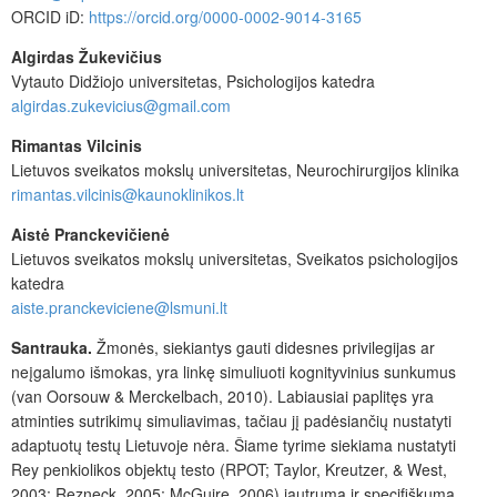
ORCID iD:
https://orcid.org/0000-0002-9014-3165
Algirdas Žukevičius
Vytauto Didžiojo universitetas, Psichologijos katedra
algirdas.zukevicius@gmail.com
Rimantas Vilcinis
Lietuvos sveikatos mokslų universitetas, Neurochirurgijos klinika
rimantas.vilcinis@kaunoklinikos.lt
Aistė Pranckevičienė
Lietuvos sveikatos mokslų universitetas, Sveikatos psichologijos
katedra
aiste.pranckeviciene@lsmuni.lt
Santrauka.
Žmonės, siekiantys gauti didesnes privilegijas ar
neįgalumo išmokas, yra linkę simuliuoti kognityvinius sunkumus
(
van Oorsouw & Merckelbach, 2010). Labiausiai paplitęs yra
atminties sutrikimų simuliavimas, tačiau jį padėsiančių nustatyti
adaptuotų testų Lietuvoje nėra
. Šiame tyrime siekiama nustatyti
Rey penkiolikos objektų testo (RPOT; Taylor, Kreutzer, & West,
2003; Rezneck, 2005; McGuire, 2006) jautrumą ir specifiškumą,