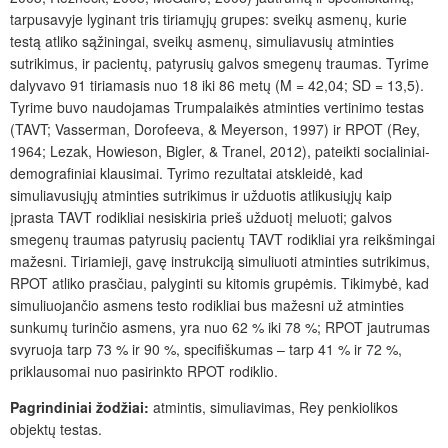
tarpusavyje lyginant tris tiriamųjų grupes: sveikų asmenų, kurie
testą atliko sąžiningai, sveikų asmenų, simuliavusių atminties
sutrikimus, ir pacientų, patyrusių galvos smegenų traumas. Tyrime
dalyvavo 91 tiriamasis nuo 18 iki 86 metų (M = 42,04; SD = 13,5).
Tyrime buvo naudojamas Trumpalaikės atminties vertinimo testas
(TAVT; Vasserman, Dorofeeva, & Meyerson, 1997) ir RPOT (Rey,
1964; Lezak, Howieson, Bigler, & Tranel, 2012), pateikti socialiniai-
demografiniai klausimai. Tyrimo rezultatai atskleidė, kad
simuliavusiųjų atminties sutrikimus ir užduotis atlikusiųjų kaip
įprasta TAVT rodikliai nesiskiria prieš užduotį meluoti; galvos
smegenų traumas patyrusių pacientų TAVT rodikliai yra reikšmingai
mažesni. Tiriamieji, gavę instrukciją simuliuoti atminties sutrikimus,
RPOT atliko prasčiau, palyginti su kitomis grupėmis. Tikimybė, kad
simuliuojančio asmens testo rodikliai bus mažesni
už atminties
sunkumų turinčio asmens
, yra nuo 62 % iki 78 %; RPOT jautrumas
svyruoja tarp 73 % ir 90 %, specifiškumas – tarp 41 % ir 72 %,
priklausomai nuo pasirinkto RPOT rodiklio.
Pagrindiniai žodžiai:
atmintis, simuliavimas, Rey penkiolikos
objektų testas.