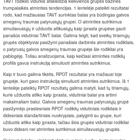
TAVT rodiklio vidurkis atskleidžia kiekvienos grupės bazines
trumpalaikės atminties tendencijas. 1 lentelėje pateikti rezultatai
rodo, kad mažiausias TAVT surinktas balas yra būdingas galvos
smegenų traumas patyrusiųjų grupei. O atminties sutrikimus
simuliavusiųjų ir užduotis atlikusiųjų kaip įprasta grupėse gauti
panašūs vidutiniai TAVT balai. Galima teigti, kad sveikų tiriamųjų
grupės objektyviai pasižymi panašiais darbinės atminties rodikliais,
o patyrusių galvos smegenų traumas grupėje šie rodikliai yra
pablogėję. Toliau analizuojama, kaip keičiasi atminties rodiklių
profilis gavus instrukciją simuliuoti atminties sutrikimus.
Kaip ir buvo galima tikėtis, RPOT rezultatai yra mažiausi toje
grupėje, kuri gavo instrukciją simuliuoti atminties sutrikimus. Iš 1
lentelėje pateiktų RPOT rezultatų galima matyti, kad tų tiriamųjų,
kurie užduotis atliko kaip įprasta, vidutiniai balai yra artimi
maksimaliam balui. Galvos smegenų traumas patyrusiųjų grupė
pasižymėjo prastesniais RPOT rodiklių vidutiniais rodikliais ir
didesniais standartiniais nuokrypiais, palyginti su grupe, kuri
užduotis atliko kaip įprasta, tačiau šios grupės vidutiniai rodikliai
buvo didesni nei atminties sutrikimus simuliavusiųjų grupės.