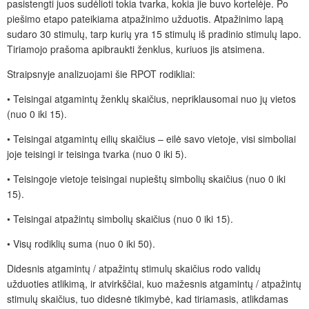
pasistengti juos sudėlioti tokia tvarka, kokia jie buvo kortelėje. Po
piešimo etapo pateikiama atpažinimo užduotis. Atpažinimo lapą
sudaro 30 stimulų, tarp kurių yra 15 stimulų iš pradinio stimulų lapo.
Tiriamojo prašoma apibraukti ženklus, kuriuos jis atsimena.
Straipsnyje analizuojami šie RPOT rodikliai:
•
Teisingai atgamintų ženklų skaičius, nepriklausomai nuo jų vietos
(nuo 0 iki 15).
•
Teisingai atgamintų eilių skaičius – eilė savo vietoje, visi simboliai
joje teisingi ir teisinga tvarka (nuo 0 iki 5).
•
Teisingoje vietoje teisingai nupieštų simbolių skaičius (nuo 0 iki
15).
•
Teisingai atpažintų simbolių skaičius (nuo 0 iki 15).
•
Visų rodiklių suma (nuo 0 iki 50).
Didesnis atgamintų / atpažintų stimulų skaičius rodo validų
užduoties atlikimą
, ir atvirkščiai, kuo mažesnis atgamintų / atpažintų
stimulų skaičius, tuo didesnė tikimybė, kad tiriamasis, atlikdamas