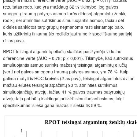
rezultatas rodo, kad yra maždaug 62 % tikimybė, jog galvos
smegenų traumą patyręs asmuo turės didesnį atgamintų ženklų
rodiklį nei atminties sutrikimus simuliuojantis asmuo, tačiau d
ėl
didelės
sanklotos tarp grupių neįmanoma rasti skiriamojo balo,
kuris užtikrintų tinkamą šio rodiklio jautrumo ir specifiškumo santykį
(1-as pav.).
RPOT teisingai atgamintų eilučių skaičius pasižymėjo vidutine
diferencine verte (AUC = 0,78; p < 0,001). Tikimybė, kad sutrikimus
simuliuojantis asmuo surinks mažesnį teisingai atgamintų eilučių
įvertį nei galvos smegenų traumą patyręs asmuo, yra 78 %. Kaip
galima matyti iš ROC kreivės (2-as pav.), teisingai atgamintos dvi ar
mažiau eilutės teisingai atpažintų 90 % atminties sutrikimus
simuliuojančiųjų atvejų, tačiau 41 % galvos traumas patyrusiųjų
atvejų taip pat
būtų klaidingai priskirti
simuliuojantiesiems, taigi
specifiškumas išlieka gana mažas ir siekia tik 59 %.