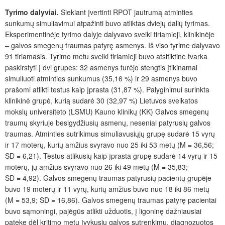
Tyrimo dalyviai.
Siekiant įvertinti RPOT jautrumą atminties
sunkumų simuliavimui atpažinti buvo atliktas dviejų dalių tyrimas.
Eksperimentinėje tyrimo dalyje dalyvavo sveiki tiriamieji, klinikinėje
– galvos smegenų traumas patyrę asmenys. I
š viso
tyrime dalyvavo
91 tiriamasis. Tyrimo metu sveiki tiriamieji buvo atsitiktine tvarka
paskirstyti į dvi grupes: 32 asmenys tur
ėjo
stengtis įtikinamai
simuliuoti atminties sunkumus (35,16 %) ir 29 asmenys buvo
prašomi atlikti testus kaip įprasta (31,87 %). Palyginimui surinkta
klinikinė grupė, kurią sudarė 30 (32,97 %) Lietuvos sveikatos
mokslų universiteto (LSMU) Kauno klinikų (KK) Galvos smegenų
traumų skyriuje besigydžiusių asmenų, neseniai patyrusių galvos
traumas. Atminties sutrikimus simuliavusiųjų grupę sudarė 15 vyrų
ir 17 moterų, kurių amžius svyravo nuo 25 iki 53 metų (M = 36,56;
SD = 6,21). Testus atlikusių kaip įprasta grupę sudarė 14 vyrų ir 15
moterų, jų amžius svyravo nuo 26 iki 49 metų (M = 35,83;
SD = 4,92). Galvos smegenų traumas patyrusių pacientų grupėje
buvo 19 moterų ir 11 vyrų, kurių amžius buvo nuo 18 iki 86 metų
(M = 53,9; SD = 16,86). Galvos smegenų traumas patyrę pacientai
buvo sąmoningi, pajėgūs atlikti užduotis, į ligoninę dažniausiai
patekę dėl kritimo metu įvykusių galvos sutrenkimų, diagnozuotos