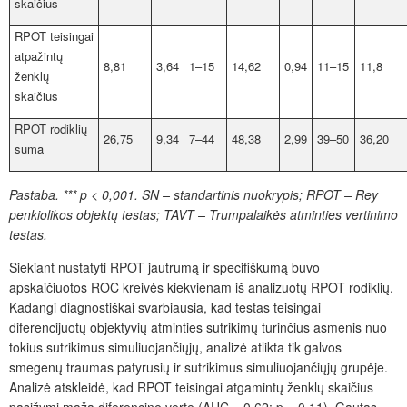
skaičius
RPOT teisingai
atpažintų
8,81
3,64
1–15
14,62
0,94
11–15
11,8
ženklų
skaičius
RPOT rodiklių
26,75
9,34
7–44
48,38
2,99
39–50
36,20
suma
Pastaba. *** p < 0,001. SN – standartinis nuokrypis; RPOT – Rey
penkiolikos objektų testas; TAVT – Trumpalaikės atminties vertinimo
testas.
Siekiant nustatyti RPOT jautrumą ir specifiškumą buvo
apskaičiuotos ROC kreivės kiekvienam iš analizuotų RPOT rodiklių.
Kadangi diagnostiškai svarbiausia, kad testas teisingai
diferencijuotų objektyvių atminties sutrikimų turinčius asmenis nuo
tokius sutrikimus simuliuojančiųjų, analizė atlikta tik galvos
smegenų traumas patyrusių ir sutrikimus simuliuojančiųjų grupėje.
Analizė atskleidė, kad RPOT teisingai atgamintų ženklų skaičius
pasižymi maža diferencine verte (AUC = 0,62; p = 0,11). Gautas