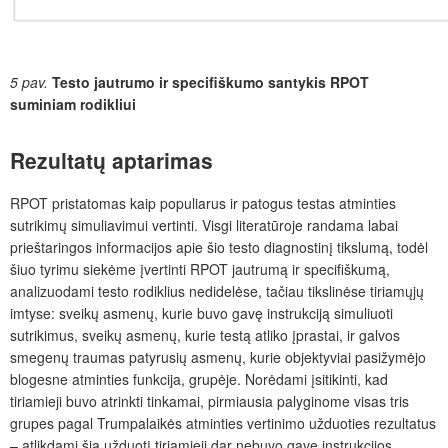
5 pav.
Testo jautrumo ir specifiškumo santykis RPOT
suminiam rodikliui
Rezultatų aptarimas
RPOT pristatomas kaip populiarus ir patogus testas atminties
sutrikimų simuliavimui vertinti. Visgi literatūroje randama labai
prieštaringos informacijos apie šio testo diagnostinį tikslumą, todėl
šiuo tyrimu siekėme įvertinti RPOT jautrumą ir specifiškumą,
analizuodami testo rodiklius nedidelėse, tačiau tikslinėse tiriamųjų
imtyse: sveikų asmenų, kurie buvo gavę instrukciją simuliuoti
sutrikimus, sveikų asmen
ų, kurie testą atliko įprastai,
ir galvos
smegenų traumas patyrusių asmenų, kurie objektyviai pasižymėjo
blogesne atminties funkcija, grupėje. Norėdami įsitikinti, kad
tiriamieji buvo atrinkti tinkamai, pirmiausia palyginome visas tris
grupes pagal Trumpalaikės atminties vertinimo užduoties rezultatus
– atlikdami šią užduotį tiriamieji dar nebuvo gavę instrukcijos