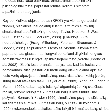
metodas nėra labai patikimas. Simuliavimui atpažinti skirti
psichologiniai testai paprastai remiasi keliomis simptomų
atpažinimo strategijomis.
Rey penkiolikos objektų testas (RPOT) yra vienas geriausiai
žinomų, plačiausiai naudojamų ir ištirtų atminties sutrikimų
simuliavimui atpažinti skirtų metodų (Taylor, Kreutzer, & West,
2003; Reznek, 2005; McGuire, 2006), jį naudoja 56 %
neuropsichologų (Essig, Mittenberg, Petersen, Strauman, &
Cooper, 2001). Stipriausiomis testo savybėmis laikoma testo
paprastumas, glaustumas, lengvai perkeliami dirgikliai, lengvas
administravimas ir lengvai apskaičiuojami testo įverčiai (Boone et
al., 2002). Didelis testo pranašumas yra tas, kad
šis testas yra
nemokamas.
Visgi pastaruoju metu daug diskutuojama apie šio
testo vertę atpažįstant simuliavimą, nėra visai aišku, kokią įverčių
sumą laikyti atskaitos tašku (Taylor et al., 2003). Anot Lee, Loring ir
Martin (1992), kalbant apie teisingai atgamintų ženklų skaičiaus
rodiklį, rekomenduojama 7 ir mažiau balų laikyti simuliavimo
požymiu. Bernard ir Fowler (1990) simuliavimo požymiu siūlo laikyti,
kai tiriamasis surenka 8 ir mažiau balų, o Lezak su kolegomis
(2004) rekomenduoja atskaitos tašku laikyti 9 ir mažiau balų,
ši riba