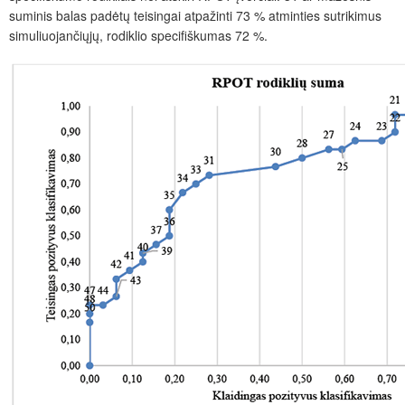
suminis balas padėtų teisingai atpažinti 73 % atminties sutrikimus
simuliuojančiųjų, rodiklio specifiškumas 72 %.