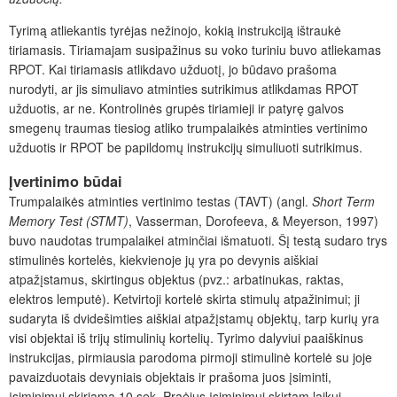
Tyrimą atliekantis tyrėjas nežinojo, kokią instrukciją ištraukė
tiriamasis. Tiriamajam susipažinus su voko turiniu buvo atliekamas
RPOT. Kai tiriamasis atlikdavo
užduotį,
jo būdavo prašoma
nurodyti, ar jis simuliavo atminties sutrikimus atlikdamas RPOT
užduotis, ar ne. Kontrolinės grupės tiriamieji ir patyr
ę
galvos
smegenų traumas tiesiog atliko trumpalaikės atminties vertinimo
užduotis ir RPOT be papildomų instrukcijų simuliuoti sutrikimus.
Įvertinimo būdai
Trumpalaikės atminties vertinimo testas (TAVT) (angl.
Short Term
Memory Test (STMT)
, Vasserman, Dorofeeva, & Meyerson, 1997)
buvo naudotas trumpalaikei atminčiai išmatuoti. Šį testą sudaro trys
stimulinės kortelės, kiekvienoje jų yra po devynis aiškiai
atpažįstamus, skirtingus objektus (pvz.: arbatinukas, raktas,
elektros lemputė). Ketvirtoji kortelė skirta stimulų atpažinimui; ji
sudaryta iš dvidešimties aiškiai atpažįstamų objektų, tarp kurių yra
visi objektai iš trijų stimulinių kortelių. Tyrimo dalyviui paaiškinus
instrukcijas, pirmiausia parodoma pirmoji stimulinė kortelė su joje
pavaizduotais devyniais objektais ir prašoma juos įsiminti,
įsiminimui skiriama 10 sek. Praėjus įsiminimui skirtam laikui