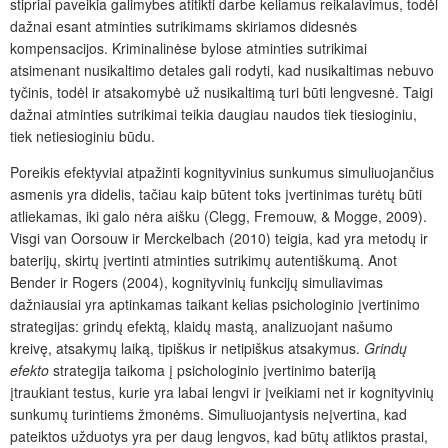
stipriai paveikia galimybes atitikti darbe keliamus reikalavimus, todėl
dažnai esant atminties sutrikimams skiriamos didesn
ė
s
kompensacijos. Kriminalin
ėse bylose
atminties sutrikimai
atsimenant nusikaltimo detales gali rodyti, kad nusikaltimas nebuvo
tyčinis, todėl ir atsakomybė už nusikaltimą turi būti lengvesnė. Taigi
dažnai atminties sutrikimai teikia daugiau naudos tiek tiesioginiu,
tiek netiesioginiu
būdu
.
Poreikis efektyviai atpažinti kognityvinius sunkumus simuliuojančius
asmenis yra didelis, tačiau kaip būtent toks įvertinimas turėtų būti
atliekamas, iki galo nėra aišku (Clegg, Fremouw, & Mogge, 2009).
Visgi van Oorsouw ir Merckelbach (2010) teigia, kad yra metodų ir
baterijų, skirtų įvertinti atminties sutrikimų autentiškumą. Anot
Bender ir Rogers (2004), kognityvinių funkcijų simuliavimas
dažniausiai yra aptinkamas taikant kelias psichologinio įvertinimo
strategijas: grindų efekt
ą
, klaidų mast
ą
, analizuojant našumo
kreiv
ę
, atsakymų laik
ą
, tipiškus ir netipiškus atsakymus.
Grindų
efekto
strategija taikoma į psichologinio įvertinimo bateriją
įtraukiant testus, kurie yra labai lengvi ir įveikiami net ir kognityvinių
sunkumų turintiems žmonėms. Simuliuojantysis neįvertina, kad
pateiktos užduotys yra per daug lengvos, kad būtų atliktos prastai,