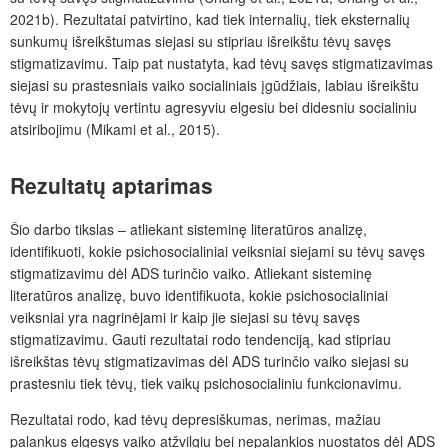
2021b). Rezultatai patvirtino, kad tiek internalių, tiek eksternalių
sunkumų išreikštumas siejasi su stipriau išreikštu tėvų savęs
stigmatizavimu. Taip pat nustatyta, kad
tėvų savęs stigmatizavimas
siejasi
su prastesniais vaiko socialiniais įgūdžiais, labiau išreikštu
tėvų ir mokytojų vertintu agresyviu elgesiu bei didesniu socialiniu
atsiribojimu (Mikami et al., 2015).
Rezultatų aptarimas
Šio darbo tikslas – atliekant sisteminę literatūros analizę,
identifikuoti, kokie psichosocialiniai veiksniai siejami su tėvų savęs
stigmatizavimu dėl ADS turinčio vaiko. Atliekant sisteminę
literatūros analizę, buvo identifikuota, kokie psichosocialiniai
veiksniai yra nagrinėjami ir kaip jie siejasi su tėvų savęs
stigmatizavimu. Gauti rezultatai rodo tendenciją, kad stipriau
išreikštas tėvų stigmatizavimas dėl ADS turinčio vaiko siejasi su
prastesniu tiek tėvų, tiek vaikų psichosocialiniu funkcionavimu.
R
ezultatai rodo, kad tėvų depresiškumas, nerimas, mažiau
palankus elgesys vaiko atžvilgiu bei nepalankios nuostatos dėl ADS