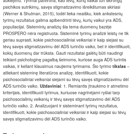
auklėjimu. Tyrimai patvirtina, kad t
ėvų, kurių vaikai turi skirtingų
psichikos sutrikim
ų
, savęs stigmatizavimo išreikštumas skiriasi
(Werner & Shulman, 2015), todėl lieka neaišku, kiek ankstesnių
tyrimų rezultatus galima apibendrinti
tėvų, kurių vaikui
yra ADS,
populiacijai. Sisteminių analizių šia tema duomenų bazėje
PROSPERO nėra registruota. Sisteminė tyrimų analizė leistų ne tik
geriau suprasti, kokie psichosocialiniai veiksniai ir kaip siejasi su
tėvų savęs stigmatizavimu dėl ADS turinčio vaiko, bet ir identifikuoti,
kokių duomenų dar trūksta. Gauti rezultatai galėtų būti naudingi
teikiant psichologinę pagalbą šeimoms, kuriose auga ADS turintis
vaikas, ir keliant klausimus naujiems tyrimams. Šio tyrimo
tikslas
–
atliekant sisteminę literatūros analizę, identifikuoti, kokie
psichosocialiniai veiksniai siejami su
tėvų savęs stigmatizavim
u dėl
ADS turinčio vaiko.
Uždaviniai
: 1. Remiantis įtraukimo ir atmetimo
kriterijais, identifikuoti tyrimus, kuriuose nagrinėjami ryšiai tarp
psichosocialinių veiksnių ir
tėvų savęs stigmatizavimo dėl ADS
turinčio vaiko
. 2. Analizuojant ir sisteminant tyrimų rezultatus,
identifikuoti, kokie psichosocialiniai veiksniai ir kaip siejasi su
tėvų
savęs stigmatizavim
u dėl ADS turinčio vaiko.