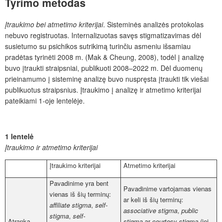
Tyrimo metodas
Įtraukimo bei atmetimo kriterijai
. Sisteminės analizės protokolas
nebuvo registruotas. Internalizuotas savęs stigmatizavimas dėl
susietumo su psichikos sutrikimą turinčiu asmeniu išsamiau
pradėtas tyrinėti 2008 m. (Mak & Cheung, 2008), todėl į analizę
buvo įtraukti straipsniai, publikuoti 2008–2022 m. Dėl duomenų
prieinamumo į sisteminę analizę buvo nuspręsta įtraukti tik viešai
publikuotus straipsnius.
Įtraukimo į analizę
ir atmetimo kriterijai
pateikiami 1-oje lentelėje.
1 lentelė
Įtraukimo
ir atmetimo kriterijai
Įtraukimo kriterijai
Atmetimo kriterijai
Pavadinime yra bent
Pavadinime vartojamas vienas
vienas iš šių terminų:
ar keli iš šių terminų:
affiliate stigma
,
self-
associative stigma
,
public
stigma
,
self-
Atranka
stigma
ar
courtesy stigma
(jei