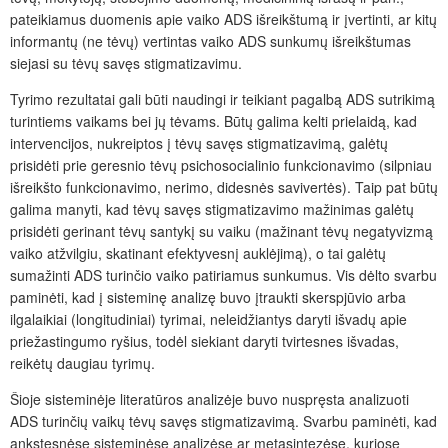
pateikiamus duomenis apie vaiko ADS išreikštumą ir įvertinti, ar kitų
informantų (ne tėvų) vertintas vaiko ADS sunkumų išreikštumas
siejasi su tėvų savęs stigmatizavimu.
Tyrimo rezultatai gali būti naudingi ir teikiant pagalbą ADS sutrikimą
turintiems vaikams bei jų tėvams. Būtų galima kelti prielaidą, kad
intervencijos, nukreiptos į tėvų savęs stigmatizavimą, galėtų
prisidėti prie geresnio tėvų psichosocialinio funkcionavimo (silpniau
išreikšto funkcionavimo, nerimo, didesnės savivertės). Taip pat būtų
galima manyti, kad tėvų savęs stigmatizavimo mažinimas galėtų
prisidėti gerinant tėvų santykį su vaiku (mažinant tėvų negatyvizmą
vaiko atžvilgiu, skatinant efektyvesnį auklėjimą), o tai galėtų
sumažinti ADS turinčio vaiko patiriamus sunkumus. Vis dėlto svarbu
paminėti, kad į sisteminę analizę buvo įtraukti skerspjūvio arba
ilgalaikiai (longitudiniai) tyrimai, neleidžiantys daryti išvadų apie
priežastingumo ryšius, todėl siekiant daryti tvirtesnes išvadas,
reikėtų daugiau tyrimų.
Šioje sisteminėje literatūros analizėje buvo nuspręsta analizuoti
ADS turinčių vaikų tėvų savęs stigmatizavimą. Svarbu paminėti, kad
ankstesnėse sisteminėse analizėse ar metasintezėse, kuriose