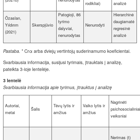
rodikliai)
analizė
Patogioji, 86
Hierarchinė
Özaslan
,
tyrimo
daugiamatė
Yıldırım
Skerspjūvio
Nenurodyti
dalyviai,
regresinė
(2021)
nenurodytas
analizė
Pastaba.
* Crα arba dviejų vertintojų suderinamumo koeficientai.
Svarbiausia informacija, susijusi tyrimais, įtrauktais į analizę,
pateikta 3-ioje lentelėje.
3 lentelė
Svarbiausia informacija apie tyrimus, įtrauktus į analizę
Nagrinėti
Autoriai,
Tėvų lytis ir
Vaiko lytis ir
Šalis
psichosocialinia
metai
amžius
amžius
veiksniai
Nerimas (t)