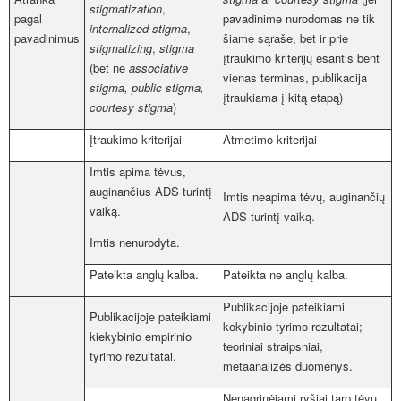
stigmatization
,
pagal
pavadinime nurodomas ne tik
internalized stigma
,
pavadinimus
šiame sąraše, bet ir prie
stigmatizing
,
stigma
įtraukimo kriterijų esantis bent
(bet ne
associative
vienas terminas, publikacija
stigma, public stigma,
įtraukiama į kitą etapą)
courtesy stigma
)
Įtraukimo kriterijai
Atmetimo kriterijai
Imtis apima tėvus,
auginančius ADS turintį
Imtis neapima tėvų, auginančių
vaiką.
ADS turintį vaiką.
Imtis nenurodyta.
Pateikta anglų kalba.
Pateikta ne anglų kalba.
Publikacijoje pateikiami
Publikacijoje pateikiami
kokybinio tyrimo rezultatai;
kiekybinio empirinio
teoriniai straipsniai,
tyrimo rezultatai.
metaanalizės duomenys.
Nenagrinėjami ryšiai tarp tėvų