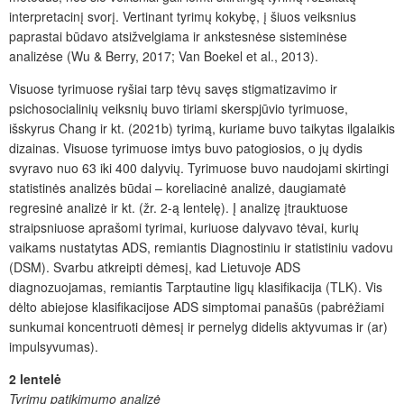
interpretacinį svorį. Vertinant tyrimų kokybę, į šiuos veiksnius
paprastai būdavo atsižvelgiama ir ankstesnėse sisteminėse
analizėse (Wu & Berry, 2017; Van Boekel et al., 2013).
Visuose tyrimuose ryšiai tarp tėvų savęs stigmatizavimo ir
psichosocialinių veiksnių buvo tiriami skerspjūvio tyrimuose,
išskyrus Chang ir kt. (2021b) tyrimą, kuriame buvo taikytas ilgalaikis
dizainas. Visuose tyrimuose imtys buvo patogiosios, o jų dydis
svyravo nuo 63 iki 400 dalyvių. Tyrimuose buvo naudojami skirtingi
statistinės analizės būdai – koreliacinė analizė, daugiamatė
regresinė analizė ir kt.
(žr. 2
-ą lentelę).
Į a
nalizę įtrauktuose
straipsniuose aprašomi tyrimai, kuriuose dalyvavo
tėvai, kurių
vaikams nustatytas ADS, remiantis
Diagnostiniu ir statistiniu vadovu
(DSM). Svarbu atkreipti dėmesį, kad Lietuvoje ADS
diagnozuojamas, remiantis Tarptautine ligų klasifikacija (TLK). Vis
dėlto abiejose klasifikacijose ADS simptomai panašūs (pabrėžiami
sunkumai koncentruoti dėmes
į
ir pernelyg didelis aktyvumas ir (ar)
impulsyvumas).
2 lentelė
Tyrimų patikimumo analizė