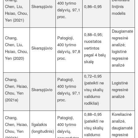
400 tyrimo
Chen, Liu,
Skerspjūvio
0,86–0,95
linijinis
dalyvių, 97,1
Hsiao, Chou,
modelis
proc.
Yen (2021)
Daugiamatė
0,88–0,95;
Chang,
Patogioji,
regresinė
nuostatos
Chen, Liu,
400 tyrimo
analizė;
Skerspjūvio
vertintos
Hsiao, Chou,
dalyvių, 97,8
logistinė
pagal 4 balų
Yen (2020)
proc.
regresinė
skal
ę
analizė
0,72–0,95
Chang,
Patogioji,
(pateikti ne
Logistinė
Chen, Hsiao,
400 tyrimo
Skerspjūvio
visų skalių
regresinė
Chou, Yen
dalyvių, 97,1
validumo
analizė
(2021a)
proc.
rodikliai)
0,88–0,95
Koreliacinė
Chang,
Patogioji,
(pateikti ne
analizė,
Chen, Hsiao,
Ilgalaikis
400 tyrimo
visų skalių
daugiamatė
Chou, Yen
(longitudinis)
dalyvių,
validumo
regresinė
(2021b)
nenurodytas