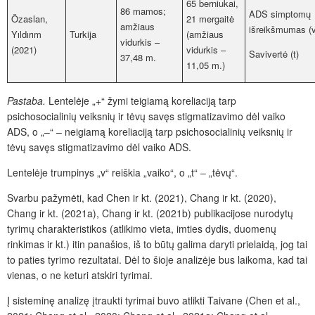
65 berniukai,
86 mamos;
ADS simptomų
Özaslan,
21 mergaitė
amžiaus
išreikšmumas (v
Yıldırım
Turkija
(amžiaus
vidurkis –
(2021)
vidurkis –
Savivertė (t)
37,48 m.
11,05 m.)
Pastaba.
Lentelėje „+“ žymi teigiamą koreliaciją tarp
psichosocialinių veiksnių ir
tėvų savę
s stigmatizavimo dėl vaiko
ADS, o „–“ – neigiamą koreliaciją tarp psichosocialinių veiksnių ir
tėvų savę
s stigmatizavimo dėl vaiko ADS.
Lentelėje trumpinys „v“ reiškia „vaiko“, o „t“
– „tėvų
“.
Svarbu pažymėti, kad Chen ir kt. (2021), Chang ir kt. (2020),
Chang ir kt. (2021a), Chang ir kt. (2021b) publikacijose nurodytų
tyrimų charakteristikos (atlikimo vieta, imties dydis, duomenų
rinkimas ir kt.) itin panašios, iš to būtų galima daryti prielaidą, jog tai
to paties tyrimo rezultatai.
Dėl to šioje a
nalizėje bus laikoma, kad tai
vienas, o ne keturi atskiri tyrimai.
Į sisteminę
analizę įtraukti tyrimai buvo atlikti Taivane (Chen et al.,