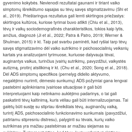
gyvenimo kokybės. Nevienodi rezultatai gaunami ir tiriant vaiko
simptomų išreikštumo sąsajas su tėvų savęs stigmatizavimu (Shi et
al., 2019). Prieštaringus rezultatus gali lemti skirtingos priežastys:
skirtingos kultūros, kuriose tyrimai buvo atlikti (Chiu et al., 2013),
tėvų ir vaikų sociodemografinės charakteristikos, tokios kaip lytis,
amžius, diagnozė (Ji et al., 2022; Patra & Patro, 2019; Werner &
Shulman, 2015) ir kt. Taip pat svarbu paminėti, kad ryšiai tarp tėvų
savęs stigmatizavimo dėl vaiko sutrikimo ir psichosocialinių veiksnių
kartais yra analizuojami tyrimuose, kuriuose dalyvauja tėvai,
auginantys vaikus, turinčius įvairi
ų
sutrikim
ų
, pavyzdžiui, vaikystės
autizmą, protinį atsilikimą ir kt. (Chu et al., 2020; Song et al., 2018).
Dėl ADS simptomų specifikos (pernelyg didelio aktyvumo,
negalėjimo nurimti, dėmesio sunkumų) ADS požymiai gana lengvai
pastebimi aplinkiniams įvairiose situacijose ir gali būti
interpretuojami kaip netinkamo auklėjimo padarinys, o tai gali
paskatinti tėvų kaltinimą, kuris vėliau gali būti internalizuojamas. Tai
galėtų būti susiję su stipriau išreikštais
tėvų
, auginančių vaiką,
turintį ADS, psichosocialinio funkcionavimo sunkumais (pavyzdžiui,
patiriamu stipresniu distresu), palyginti su tėvais, kurių vaiko
sutrikimas yra mažiau pastebimas ar mažiau siejamas su