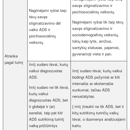
savęs stigmatizavimo ir
Nagrinėjami ryšiai tarp
psichosocialinių veiksnių.
tėvų savęs
Nagrinėjami ryšiai tik tarp tėvų
stigmatizavimo dėl
savęs stigmatizavimo ir
vaiko ADS ir
sociodemografinių veiksnių,
psichosocialinių
tokių kaip lytis, amžius,
veiksnių.
santykių statusas, pajamos,
gyvenamoji vieta ir pan.
Atranka
pagal turinį
Imtį sudaro tėvai, kurių
vaikui diagnozuotas
Imtį sudaro tėvai, kurių vaikui
ADS.
būdingi ADS požymiai ar kiti
internalūs ar eksternalūs
Imtį sudaro ne tik tėvai,
sunkumai, tačiau ADS
kurių vaikui
nenustatytas.
diagnozuotas ADS, bet
ir globėjai ir (ar)
Į imtį įtraukti ne tik ADS, bet ir
seneliai, taip pat kiti
kitų sutrikimų turinčių vaikų
ADS sutrikimą turintį
tėvai, o duomenys analizuojami
vaiką prižiūrintys
kartu.