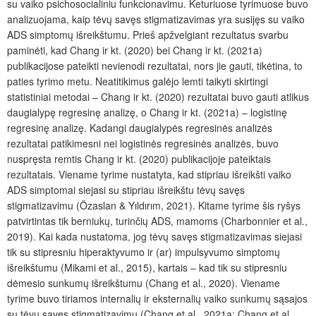
su vaiko psichosocialiniu funkcionavimu. Keturiuose tyrimuose buvo
analizuojama, kaip tėvų savęs stigmatizavimas yra susijęs su vaiko
ADS simptomų išreikštumu. Prieš apžvelgiant rezultatus svarbu
paminėti, kad Chang ir kt. (2020) bei Chang ir kt. (2021a)
publikacijose pateikti nevienodi rezultatai, nors jie gauti, tikėtina, to
paties tyrimo metu. Neatitikimus galėjo lemti taikyti skirtingi
statistiniai metodai – Chang ir kt. (2020) rezultatai buvo gauti atlikus
daugialypę regresinę analizę, o Chang ir kt. (2021a) – logistinę
regresinę analizę. Kadangi daugialypės regresinės analizės
rezultatai patikimesni nei logistinės regresinės analizės, buvo
nuspręsta remtis Chang ir kt. (2020) publikacijoje pateiktais
rezultatais. Viename tyrime nustatyta, kad stipriau išreikšti vaiko
ADS simptomai siejasi su stipriau išreikštu tėvų savęs
stigmatizavimu (
Özaslan
&
Yıldırım
, 2021). Kitame tyrime šis ryšys
patvirtintas tik berniukų, turinčių ADS, mamoms (Charbonnier et al.,
2019). Kai kada nustatoma, jog tėvų savęs stigmatizavimas siejasi
tik su stipresniu hiperaktyvumo ir (ar) impulsyvumo simptomų
išreikštumu (Mikami et al., 2015), kartais – kad tik su stipresniu
dėmesio sunkumų išreikštumu (Chang et al., 2020).
Viename
tyrime buvo tiriamos internalių ir eksternalių vaiko sunkumų sąsajos
su tėvų savęs stigmatizavimu (Chang et al., 2021a; Chang et al.,