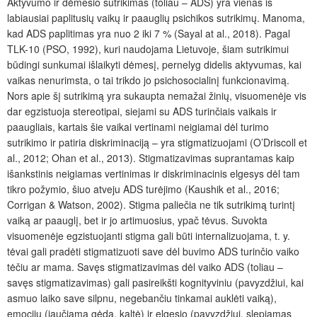
Aktyvumo ir dėmesio sutrikimas (toliau – ADS) yra vienas iš
labiausiai paplitusių vaikų ir paauglių psichikos sutrikimų. Manoma,
kad ADS paplitimas yra nuo 2 iki 7 % (Sayal at al., 2018). Pagal
TLK-10 (PSO, 1992), kuri naudojama Lietuvoje,
šiam sutrikimui
būdingi
sunkumai išlaikyti dėmes
į
, pernelyg didelis aktyvumas, kai
vaikas nenurimsta, o tai trikdo jo psichosocialinį funkcionavimą.
Nors apie šį sutrikimą yra sukaupta nemažai žinių, visuomenėje vis
dar egzistuoja stereotipai, siejami su ADS turinčiais vaikais ir
paaugliais, kartais šie vaikai vertinami neigiamai dėl turimo
sutrikimo ir patiria diskriminaciją – yra stigmatizuojami (O’Driscoll et
al., 2012; Ohan et al., 2013). Stigmatizavimas suprantamas kaip
išankstinis neigiamas vertinimas ir diskriminacinis elgesys dėl tam
tikro požymio, šiuo atveju ADS turėjimo (Kaushik et al., 2016;
Corrigan & Watson, 2002). Stigma paliečia ne tik sutrikimą turintį
vaiką ar paauglį, bet ir jo artimuosius, ypač tėvus. Suvokta
visuomenėje egzistuojanti stigma gali būti internalizuojama, t. y.
tėvai gali pradėti stigmatizuoti save dėl buvimo ADS turinčio vaiko
tėčiu ar mama. Savęs stigmatizavimas dėl vaiko ADS (toliau –
savęs stigmatizavimas) gali pasireikšti kognityviniu (pavyzdžiui, kai
asmuo laiko save silpnu, negebančiu tinkamai auklėti vaiką),
emocijų (jaučiama gėda, kaltė) ir elgesio (pavyzdžiui, slepiamas