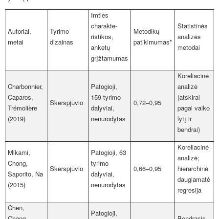
Imties
charakte­
Statistinės
Autoriai,
Tyrimo
Metodikų
ristikos,
analizės
metai
dizainas
patikimumas*
anketų
metodai
grįžtamumas
Koreliacinė
Charbonnier,
Patogioji,
analizė
Caparos,
159 tyrimo
(atskirai
Skerspjūvio
0,72–0,95
Trémolière
dalyviai,
pagal vaiko
(2019)
nenurodytas
lytį ir
bendrai)
Koreliacinė
Mikami,
Patogioji, 63
analizė;
Chong,
tyrimo
Skerspjūvio
0,66–0,95
hierarchinė
Saporito, Na
dalyviai,
daugiamatė
(2015)
nenurodytas
regresija
Chen,
Patogioji,
Chang,
Bendrasis