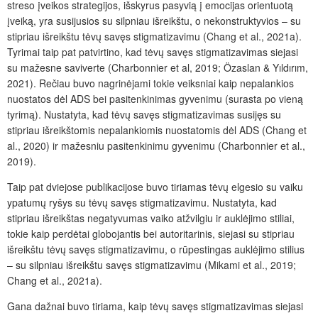
streso įveikos strategijos, išskyrus pasyvią į emocijas orientuotą
įveiką, yra susijusios su silpniau išreikštu, o nekonstruktyvios – su
stipriau išreikštu tėvų savęs stigmatizavimu (Chang et al., 2021a).
Tyrimai taip pat patvirtino, kad tėvų savęs stigmatizavimas siejasi
su mažesne saviverte (Charbonnier et al, 2019;
Özaslan
&
Yıldırım
,
2021). Rečiau buvo nagrinėjami tokie veiksniai kaip nepalankios
nuostatos dėl ADS bei pasitenkinimas gyvenimu (surasta po vieną
tyrimą). Nustatyta, kad tėvų savęs stigmatizavimas susijęs su
stipriau išreikštomis nepalankiomis nuostatomis dėl ADS (Chang et
al., 2020) ir mažesniu pasitenkinimu gyvenimu (Charbonnier et al.,
2019).
Taip pat dviejose publikacijose buvo tiriamas
tėvų elgesio su vaiku
ypatumų ryšys su tėvų savęs stigmatizavimu. Nustatyta, kad
stipriau išreikštas negatyvumas vaiko atžvilgiu ir auklėjimo stiliai,
tokie kaip perdėtai globojantis bei autoritarinis, siejasi su stipriau
išreikštu tėvų savęs stigmatizavimu, o rūpestingas auklėjimo stilius
– su silpniau išreikštu savęs stigmatizavimu (Mikami et al., 2019;
Chang et al., 2021a).
Gana dažnai buvo tiriama, kaip tėvų savęs stigmatizavimas siejasi