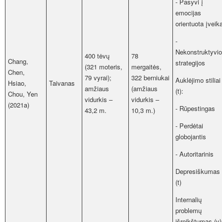
- Pasyvi į
emocijas
orientuota įveik
-
Nekonstruktyvi
400 tėvų
78
Chang,
strategijos
(321 moteris,
mergaitės,
Chen,
79 vyrai);
322 berniukai
Auklėjimo stiliai
Hsiao,
Taivanas
amžiaus
(amžiaus
(t):
Chou, Yen
vidurkis –
vidurkis –
(2021a)
- Rūpestingas
43,2 m.
10,3 m.)
- Perdėtai
globojantis
- Autoritarinis
Depresiškumas
(t)
Internalių
problemų
išreikštumas (v)