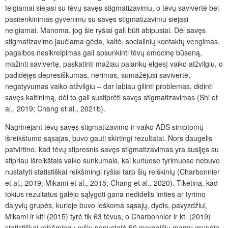
teigiamai siejasi su tėvų savęs stigmatizavimu, o tėvų savivertė bei
pasitenkinimas gyvenimu su savęs stigmatizavimu siejasi
neigiamai. Manoma, jog šie ryšiai gali būti abipusiai. Dėl savęs
stigmatizavimo jaučiama gėda, kaltė, socialinių kontaktų vengimas,
pagalbos nesikreipimas gali apsunkinti tėvų emocinę būseną,
mažinti savivertę, paskatinti mažiau palankų elgesį vaiko atžvilgiu, o
padidėjęs depresiškumas, nerimas, sumažėjusi savivertė,
negatyvumas vaiko atžvilgiu – dar labiau gilinti problemas, didinti
savęs kaltinimą, dėl to gali sustiprėti savęs stigmatizavimas (Shi et
al., 2019; Chang et al., 2021b).
Nagrinėjant tėvų savęs stigmatizavimo ir vaiko ADS simptomų
išreikštumo sąsajas, buvo gauti skirtingi rezultatai. Nors daugelis
patvirtino, kad tėvų stipresnis savęs stigmatizavimas yra susijęs su
stipriau išreikštais vaiko sunkumais, kai kuriuose tyrimuose nebuvo
nustatyti statistiškai reikšmingi ryšiai tarp šių reiškinių (Charbonnier
et al., 2019; Mikami et al., 2015; Chang et al., 2020). Tikėtina, kad
tokius rezultatus galėjo sąlygoti gana nedidelis imties ar tyrimo
dalyvių grupės, kurioje buvo ieškoma sąsajų, dydis, pavyzdžiui,
Mikami ir kiti (2015) tyrė tik 63 tėvus, o Charbonnier ir kt. (2019)
statistiškai reikšmingų ryšių nenustatė 50 mergaičių mamų grupėje.