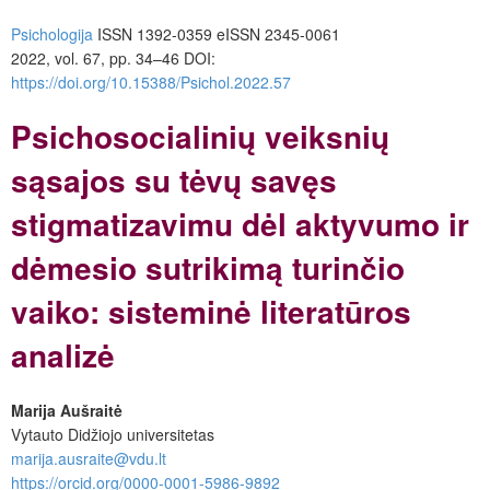
Psichologija
ISSN 1392-0359 eISSN 2345-0061
2022, vol. 67, pp. 34–46 DOI:
https://doi.org/10.15388/Psichol.2022.57
Psichosocialinių veiksnių
sąsajos su tėvų savęs
stigmatizavimu dėl aktyvumo ir
dėmesio sutrikimą turinčio
vaiko: sisteminė literatūros
analizė
Marija Aušraitė
Vytauto Didžiojo universitetas
marija.ausraite@vdu.lt
https://orcid.org/0000-0001-5986-9892