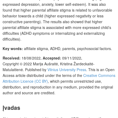
expressed depression, anxiety, lower self-esteem). It was also
found that higher parental affiliate stigma is related to unfavorable
behavior towards a child (higher expressed negativity or less
constructive parenting). The results also showed that higher
parental affiliate stigma is associated with more expressed child’s
difficulties (ADHD symptoms or internalizing and externalizing
difficulties).
Key words:
affiliate stigma, ADHD, parents, psychosocial factors.
Received:
18/08/2022
.
Accepted:
09/11/2022
.
Copyright © 2022
Marija Aušraitė, Kristina Žardeckaitė-
Matulaitienė.
Published by
Vilnius University Press
.
This is an Open
Access article distributed under the terms of the
Creative Commons
Attribution Licence (CC BY)
, which permits unrestricted use,
distribution, and reproduction in any medium, provided the original
author and source are credited.
Įvadas