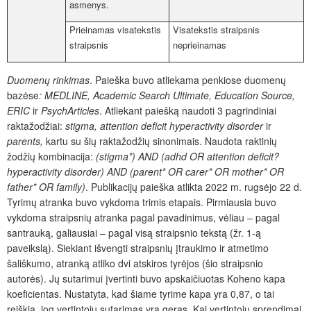
asmenys.
Prieinamas visatekstis
Visatekstis straipsnis
straipsnis
neprieinamas
Duomenų rinkimas
. Paieška buvo atliekama penkiose duomenų
bazėse
: MEDLINE, Academic Search Ultimate, Education Source,
ERIC
ir
PsychArticles
. Atliekant paiešką naudoti 3 pagrindiniai
raktažodžiai:
stigma, attention deficit hyperactivity disorder
ir
parents,
kartu su šių raktažodžių sinonimais. Naudota raktinių
žodžių kombinacija:
(stigma*) AND (adhd OR attention deficit?
hyperactivity disorder) AND (parent* OR carer* OR mother* OR
father* OR family)
. Publikacijų paieška atlikta 2022 m. rugsėjo 22 d.
Tyrimų atranka buvo vykdoma trimis etapais. Pirmiausia buvo
vykdoma straipsnių atranka pagal pavadinimus, vėliau – pagal
santrauką, galiausiai – pagal visą straipsnio tekstą (
žr.
1-ą
paveikslą).
Siekiant išvengti straipsnių įtraukimo ir atmetimo
šališkumo, atranką atliko dvi atskiros tyrėjos
(šio straipsnio
autorės)
. Jų sutarimui įvertinti buvo apskaičiuotas Koheno kapa
koeficientas. Nustatyta, kad šiame tyrime kapa yra 0,87, o tai
reiškia, jog vertintojų sutarimas yra geras. Kai vertintojų sprendimai