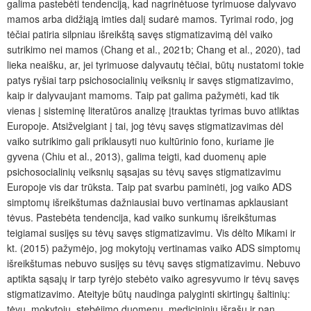
galima pastebėti tendenciją, kad nagrinėtuose tyrimuose dalyvavo
mamos arba didžiąją imties dalį sudarė mamos. Tyrimai rodo, jog
tėčiai patiria silpniau išreikštą savęs stigmatizavimą dėl vaiko
sutrikimo nei mamos (Chang et al., 2021b; Chang et al., 2020), tad
lieka neaišku, ar, jei tyrimuose dalyvautų tėčiai, būtų
nustatomi tokie
patys ryšiai tarp psichosocialinių veiksnių
ir savęs stigmatizavimo,
kaip ir dalyv
aujant mamoms. Taip pat galima pažymėti, kad tik
vienas į sisteminę literatūros analizę įtrauktas tyrimas buvo atliktas
Europoje. Atsižvelgiant į tai, jog tėvų savęs stigmatizavimas dėl
vaiko sutrikimo gali priklausyti nuo kultūrinio fono, kuriame jie
gyvena (Chiu et al., 2013), galima teigti, kad duomenų apie
psichosocialinių veiksnių sąsajas su tėvų savęs stigmatizavimu
Europoje vis dar trūksta. Taip pat svarbu paminėti, jog vaiko ADS
simptomų išreikštumas dažniausiai buvo vertinamas apklausiant
tėvus. Pastebėta tendencija, kad vaiko sunkumų išreikštumas
teigiamai susijęs su tėvų savęs stigmatizavimu. Vis dėlto Mikami ir
kt. (2015) pažymėjo, jog mokytojų vertinamas vaiko ADS simptomų
išreikštumas nebuvo susijęs su tėvų savęs stigmatizavimu. Nebuvo
aptikta sąsajų ir tarp tyrėjo stebėto vaiko agresyvumo ir tėvų savęs
stigmatizavimo. Ateityje būtų naudinga palyginti skirtingų šaltinių:
tėvų, mokytojų, stebėjimo duomenų, medicininių išrašų ir pan.,