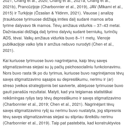
2021; Chang et al., 2020; Chang et al., 2021a; Chang et al.,
2021b), Prancūzijoje (Charbonnier et al., 2019), JAV (Mikami et al.,
2015) ir Turkijoje (
Özaslan
&
Yıldırım
, 2021). Visuose į analizę
įtrauktuose tyrimuose didžiąją imties dalį sudarė mamos arba
tyrime dalyvavo tik mamos. Tėvų amžiaus vidurkis – 37–43 metai.
Dažniausiai didžiąją dalį tyrimo dalyvių sudarė berniukų, turinčių
ADS, tėvai. Vaikų amžiaus vidurkis buvo 8–11 metų. Vienoje
publikacijoje vaiko lytis ir amžius nebuvo nurodyti (Chen et al.,
2021).
Kai kuriuose tyrimuose buvo nagrinėjama, kaip tėvų savęs
stigmatizavimas siejasi su jų pačių psichosocialiniu funkcionavimu.
Nors buvo rasta tik po du tyrimus, kuriuose buvo nagrinėjamos tėvų
savęs stigmatizavimo sąsajos su depresiškumu, nerimu ir (ar)
streso įveikos strategijomis bei saviverte, abiejuose tyrimuose buvo
gauti panašūs rezultatai. Matyti, kad yra teigiamas statistiškai
reikšmingas ryšys tarp tėvų depresiškumo ir savęs stigmatizavimo
(Charbonnier et al., 2019; Chen et al., 2021). Nagrinėjant tėvų
savęs stigmatizavimo ryšį su nerimu buvo nustatyta, jog stipresnis
tėvų savęs stigmatizavimas siejasi su stipriau išreikštu nerimu
(Charbonnier et al., 2019). Taip pat pastebėta, kad konstruktyvios