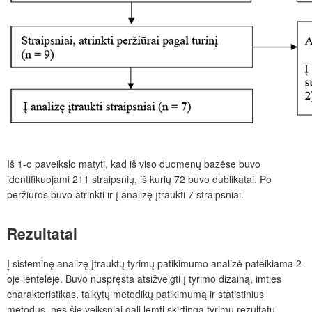
Iš 1-o paveikslo matyti, kad
iš viso duomenų bazėse buvo
identifikuojami
211 straipsni
ų
, iš kurių 72 buvo dublikatai. Po
peržiūros buvo atrinkti ir į analizę įtraukti 7 straipsniai.
Rezultatai
Į sisteminę analizę įtrauktų tyrimų patikimumo analizė pateikiama 2
-
oje lentelėje. Buvo nuspręsta atsižvelgti į tyrimo dizainą, imties
charakteristikas, taikytų metodikų patikimumą ir statistinius
metodus, nes
šie veiksniai gali lemti skirtingą
tyrimų rezultatų