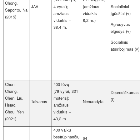
Chong,
JAV
4 vyrai);
(amžiaus
Socialiniai
Saporito, Na
amžiaus
vidurkis –
įgūdžiai (v)
(2015)
vidurkis –
8,2 m.)
Agresyvus
38,4 m.
elgesys (v)
Socialinis
atsiribojimas (v)
Chen,
400 tėvų
Chang,
(79 vyrai, 321
Depresiškumas
Chen, Liu,
moteris);
(t)
Taivanas
Nenurodyta
Hsiao,
amžiaus
Chou, Yen
vidurkis –
(2021)
43,2 m.
400 vaiku
besirūpinančių
64