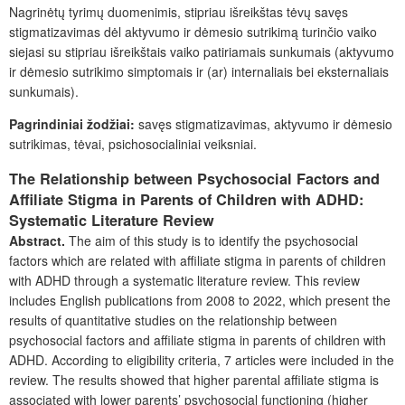
Nagrinėtų tyrimų duomenimis, stipriau išreikštas tėvų savęs
stigmatizavimas dėl aktyvumo ir dėmesio sutrikimą turinčio vaiko
siejasi su stipriau išreikštais vaiko patiriamais sunkumais (aktyvumo
ir dėmesio sutrikimo simptomais ir (ar) internaliais bei eksternaliais
sunkumais).
Pagrindiniai žodžiai:
savęs stigmatizavimas, aktyvumo ir dėmesio
sutrikimas, tėvai, psichosocialiniai veiksniai.
The Relationship between Psychosocial Factors and
Affiliate Stigma in Parents of Children with ADHD:
Systematic Literature Review
Abstract.
The aim of this study is to identify the psychosocial
factors which are related with affiliate stigma in parents of children
with ADHD through
a
systematic literature review
. This review
includes English publications from 2008 to 2022, which present the
results of quantitative studies on the relationship between
psychosocial factors and affiliate stigma in parents of children with
ADHD. According to eligibility criteria, 7 articles were included in the
review. The results showed that higher parental affiliate stigma is
associated with lower parents’ psychosocial functioning (higher