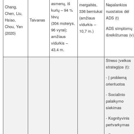
asmenų, iš
mergaitės,
Nepalankios
Chang,
kurių – 94 %
336 berniukai
nuostatos dėl
Chen, Liu,
tėvų
(amžiaus
ADS (t)
Hsiao,
Taivanas
(304 moterys,
vidurkis –
Chou, Yen
ADS simptomų
96 vyrai);
10,7 m.)
(2020)
išreikštumas (v)
amžiaus
vidurkis –
43,4 m.
Streso įveikos
strategijos (t):
- Į problemą
orientuotos
- Socialinio
palaikymo
siekimas
- Kognityvinis
pertvarkymas