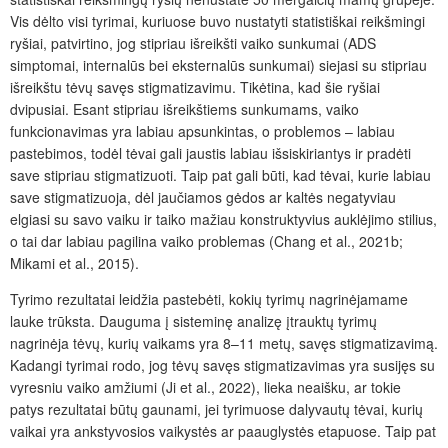
Vis dėlto visi tyrimai, kuriuose buvo nustatyti statistiškai reikšmingi
ryšiai, patvirtino, jog stipriau išreikšti vaiko sunkumai (ADS
simptomai, internalūs bei eksternalūs sunkumai) siejasi su stipriau
išreikštu tėvų savęs stigmatizavimu. Tikėtina, kad šie ryšiai
dvipusiai. Esant stipriau išreikštiems sunkumams, vaiko
funkcionavimas yra labiau apsunkintas, o problemos – labiau
pastebimos, todėl tėvai gali jaustis labiau išsiskiriantys ir pradėti
save stipriau stigmatizuoti. Taip pat gali būti, kad tėvai, kurie labiau
save stigmatizuoja, dėl jaučiamos gėdos ar kaltės negatyviau
elgiasi su savo vaiku ir taiko mažiau konstruktyvius auklėjimo stilius,
o tai dar labiau pagilina vaiko problemas (Chang et al., 2021b;
Mikami et al., 2015).
Tyrimo rezultatai leidžia pastebėti, kokių tyrimų nagrinėjamame
lauke trūksta. Dauguma į sisteminę analizę įtrauktų tyrimų
nagrinėja tėvų, kurių vaikams yra 8–11 metų, savęs stigmatizavimą.
Kadangi tyrimai rodo, jog tėvų savęs stigmatizavimas yra susijęs su
vyresniu vaiko amžiumi (Ji et al., 2022), lieka neaišku, ar tokie
patys rezultatai būtų gaunami, jei tyrimuose dalyvautų tėvai, kurių
vaikai yra ankstyvosios vaikystės ar paauglystės etapuose. Taip pat