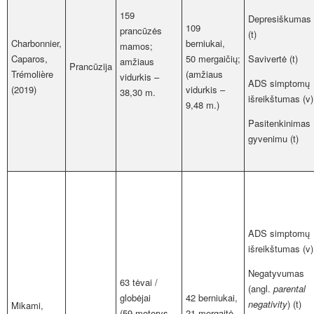
159
Depresiškumas
109
prancūzės
(t)
Charbonnier,
berniukai,
mamos;
Caparos,
50 mergaičių;
Savivertė (t)
amžiaus
Prancūzija
Trémolière
(amžiaus
vidurkis –
ADS simptomų
(2019)
vidurkis –
38,30 m.
išreikštumas (v)
9,48 m.)
Pasitenkinimas
gyvenimu (t)
ADS simptomų
išreikštumas (v)
Negatyvumas
63 tėvai /
(angl.
parental
globėjai
42 berniukai,
negativity
) (t)
Mikami,
(59 moterys,
21 mergaitė,