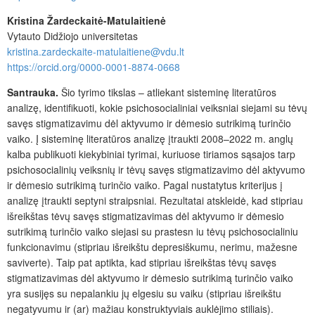
Kristina Žardeckaitė-Matulaitienė
Vytauto Didžiojo universitetas
kristina.zardeckaite-matulaitiene@vdu.lt
https://orcid.org/0000-0001-8874-0668
Santrauka.
Šio tyrimo tikslas –
atliekant sisteminę literatūros
analizę, identifikuoti, kokie psichosocialiniai veiksniai siejami su tėvų
savęs stigmatizavimu dėl aktyvumo ir dėmesio sutrikim
ą
turinčio
vaiko. Į sisteminę literatūros analizę įtraukti 2008–2022 m. anglų
kalba publikuoti kiekybiniai tyrimai, kuriuose tiriamos
sąsajos tarp
psichosocialinių veiksnių
ir
tėvų savęs stigmatizavimo dėl aktyvumo
ir dėmesio sutrikimą turinčio vaiko. Pagal nustatytus kriterijus į
analizę įtraukti
septyni straipsniai. Rezultatai atskleidė, kad stipriau
išreikštas tėvų savęs stigmatizavimas dėl aktyvumo ir dėmesio
sutrikimą turinčio vaiko siejasi su prastesn iu tėvų psichosocialiniu
funkcionavimu (stipriau išreikštu depresiškumu, nerimu, mažesne
saviverte). Taip pat aptikta, kad stipriau išreikštas tėvų savęs
stigmatizavimas dėl aktyvumo ir dėmesio sutrikimą turinčio vaiko
yra susijęs su nepalankiu jų elgesiu su vaiku (stipriau išreikštu
negatyvumu ir (ar) mažiau konstruktyviais auklėjimo stiliais).