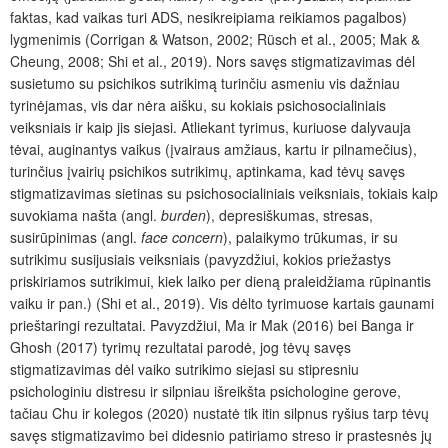
faktas, kad vaikas turi ADS, nesikreipiama reikiamos pagalbos)
lygmenimis (Corrigan & Watson, 2002; Rüsch et al., 2005; Mak &
Cheung, 2008; Shi et al., 2019). Nors savęs stigmatizavimas dėl
susietumo su psichikos sutrikimą turinčiu asmeniu vis dažniau
tyrinėjamas, vis dar nėra aišku, su kokiais psichosocialiniais
veiksniais ir kaip jis siejasi. Atliekant tyrimus, kuriuose dalyvauja
tėv
ai, auginantys vaikus (įvairaus amžiaus, kartu ir pilnamečius),
turinčius įvairi
ų
psichikos sutrikim
ų
, aptinkama, kad
tėvų savęs
stigmatizavimas sietinas su psichosocialiniais veiksniais
, tokiais kaip
suvokiama našta (angl.
burden
), depresiškumas, stresas,
susirūpinimas (angl.
face concern
), palaikymo trūkumas, ir su
sutrikimu susijusiais veiksniais (pavyzdžiui, kokios priežastys
priskiriamos sutrikimui, kiek laiko per dieną praleidžiama rūpinantis
vaiku ir pan.) (Shi et al., 2019). Vis dėlto tyrimuose kartais gaunami
prieštaringi rezultatai. Pavyzdžiui, Ma ir Mak (2016) bei Banga ir
Ghosh (2017) tyrimų rezultatai parodė, jog tėvų savęs
stigmatizavimas dėl vaiko sutrikimo siejasi su stipresniu
psichologiniu distresu ir silpniau išreikšta psichologine gerove,
tačiau Chu ir kolegos (2020) nustatė tik itin silpnus ryšius tarp tėvų
savęs stigmatizavimo bei didesnio patiriamo streso ir prastesnės
jų