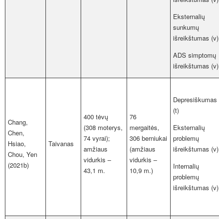
Eksternalių
sunkumų
išreikštumas (v)
ADS simptomų
išreikštumas (v)
Depresiškumas
(t)
400 tėvų
76
Chang,
(308 moterys,
mergaitės,
Eksternalių
Chen,
74 vyrai);
306 berniukai
problemų
Hsiao,
Taivanas
amžiaus
(amžiaus
išreikštumas (v)
Chou, Yen
vidurkis –
vidurkis –
(2021b)
Internalių
43,1 m.
10,9 m.)
problemų
išreikštumas (v)