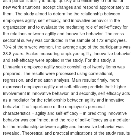
as a person’s ability to adapt quickly and efficiently to normal or
new work situations, accept changes and respond appropriately to
them. The study aimed to determine the relationship between
employees agility, self-efficacy, and innovative behavior in the
organization and to evaluate the mediating role of self-efficacy for
the relations between agility and innovative behavior. The cross-
sectional survey was conducted in the sample of 172 employees.
78% of them were women, the average age of the participants was
33.8 years. Scales measuring employee agility, innovative behavior
and self-efficacy were applied in the study. For this study, a
Lithuanian employee agility scale consisting of twenty items was
prepared. The results were processed using correlational,
regression, and mediation analysis. Main results: firstly, more
expressed employee agility and self-efficacy predicts their higher
involvement in innovative behavior, and secondly, self-efficacy acts
as a mediator for the relationship between agility and innovative
behavior. The importance of the employee’s personal
characteristics – agility and self-efficacy – in predicting innovative
behavior was confirmed, and the role of self-efficacy as a mediator
for the relationship between agility and innovative behavior was
revealed. Theoretical and practical implications of the study results