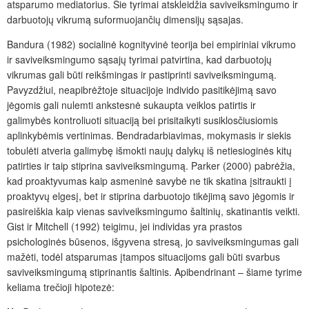
atsparumo mediatorius. Šie tyrimai atskleidžia saviveiksmingumo ir
darbuotojų vikrumą suformuojančių dimensijų sąsajas.
Bandura (1982) socialinė kognityvinė teorija bei empiriniai vikrumo
ir saviveiksmingumo sąsajų tyrimai patvirtina, kad darbuotojų
vikrumas gali būti reikšmingas ir pastiprinti saviveiksmingumą.
Pavyzdžiui, neapibrėžtoje situacijoje individo pasitikėjimą savo
jėgomis gali nulemti ankstesnė sukaupta veiklos patirtis ir
galimybės kontroliuoti situaciją bei prisitaikyti susiklosčiusiomis
aplinkybėmis vertinimas. Bendradarbiavimas, mokymasis ir siekis
tobulėti atveria galimybę išmokti naujų dalykų iš netiesioginės kitų
patirties ir taip stiprina saviveiksmingumą. Parker (2000) pabrėžia,
kad proaktyvumas kaip asmeninė savybė ne tik skatina įsitraukti į
proaktyvų elgesį, bet ir stiprina darbuotojo tikėjimą savo jėgomis ir
pasireiškia kaip vienas saviveiksmingumo šaltinių, skatinantis veikti.
Gist ir Mitchell (1992) teigimu, jei individas yra prastos
psichologinės būsenos, išgyvena stresą, jo saviveiksmingumas gali
mažėti, todėl atsparumas įtampos situacijoms gali būti svarbus
saviveiksmingumą stiprinantis šaltinis. Apibendrinant – šiame tyrime
keliama trečioji hipotezė: