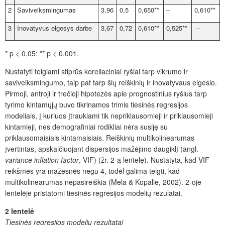
2
Saviveiksmingumas
3,96
0,5
0,650**
–
0,610**
3
Inovatyvus elgesys darbe
3,67
0,72
0,610**
0,525**
–
* p < 0,05; ** p < 0,001.
Nustatyti teigiami stiprūs koreliaciniai ryšiai tarp vikrumo ir
saviveiksmingumo, taip pat tarp šių reiškinių ir inovatyvaus elgesio.
Pirmoji, antroji ir trečioji hipotezės apie prognostinius ryšius tarp
tyrimo kintamųjų buvo tikrinamos trimis tiesinės regresijos
modeliais, į kuriuos įtraukiami tik nepriklausomieji ir priklausomieji
kintamieji, nes demografiniai rodikliai nėra susiję su
priklausomaisiais kintamaisiais. Reiškinių multikolinearumas
įvertintas, apskaičiuojant dispersijos mažėjimo daugiklį (angl.
variance inflation factor
, VIF) (žr. 2-ą lentelę). Nustatyta, kad VIF
reikšmės yra mažesnės negu 4, todėl galima teigti, kad
multikolinearumas nepasireiškia (Mela & Kopalle, 2002). 2-oje
lentelėje pristatomi tiesinės regresijos modelių rezulatai.
2 lentelė
Tiesinės regresijos modelių rezultatai