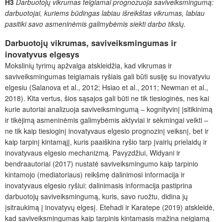
H3
Darbuotojų vikrumas teigiamai prognozuoja saviveiksmingumą:
darbuotojai, kuriems būdingas labiau išreikštas vikrumas, labiau
pasitiki savo asmeninėmis galimybėmis siekti darbo tikslų.
Darbuotojų vikrumas, saviveiksmingumas ir
inovatyvus elgesys
Mokslinių tyrimų apžvalga atskleidžia, kad vikrumas ir
saviveiksmingumas teigiamais ryšiais gali būti susiję su inovatyviu
elgesiu (Salanova et al., 2012; Hsiao et al., 2011; Newman et al.,
2018). Kita vertus, šios sąsajos gali būti ne tik tiesioginės, nes kai
kurie autoriai analizuoja saviveiksmingumą – kognityvinį įsitikinimą
ir tikėjimą asmeninėmis galimybėmis aktyviai ir sėkmingai veikti –
ne tik kaip tiesioginį inovatyvaus elgesio prognozinį veiksnį, bet ir
kaip tarpinį kintamąjį, kuris paaiškina ryšio tarp įvairių prielaidų ir
inovatyvaus elgesio mechanizmą. Pavyzdžiui, Widyani ir
bendraautoriai (2017) nustatė saviveiksmingumo kaip tarpinio
kintamojo (mediatoriaus) reikšmę dalinimosi informacija ir
inovatyvaus elgesio ryšiui: dalinimasis informacija pastiprina
darbuotojų saviveiksmingumą, kuris, savo ruožtu, didina jų
įsitraukimą į inovatyvų elgesį. Etehadi ir Karatepe (2019) atskleidė,
kad saviveiksmingumas kaip tarpinis kintamasis mažina neigiamą