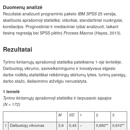
Duomenų analizė
Rezultatai analizuoti programinio paketo
IBM SPSS
25 versija,
skaičiuota aprašomoji statistika: vidurkiai, standartiniai nuokrypiai,
koreliacijos. Prognostiniai ir mediaciniai
ryšiai analizuoti, taikant
tiesinę regresiją bei SPSS plėtinį
Process Macros
(Hayes, 2013).
Rezultatai
Tyrimo kintamųjų aprašomoji statistika pateikiama 1-oje lentelėje.
Darbuotojų vikrumo, saviveiksmingumo ir inovatyvaus elgesio
darbe rodiklių statistiškai reikšmingų skirtumų lyties, turimų pareigų,
darbo stažo, išsilavinimo atžvilgiu nenustatyta.
1 lentelė
Tyrimo kintamųjų aprašomoji statistika ir tarpusavio sąsajos
(N = 172)
M
SD
1
2
3
1
Darbuotojų vikrumas
3,9
0,43
–
0,650**
0,610**