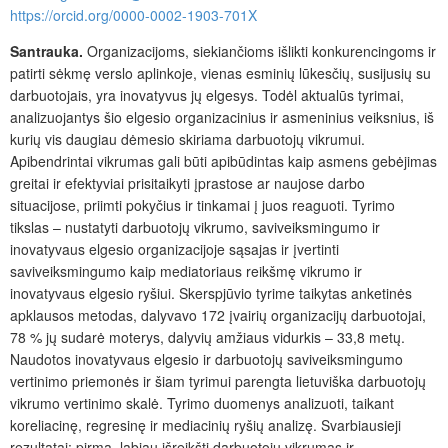
https://orcid.org/0000-0002-1903-701X
Santrauka.
Organizacijoms, siekiančioms išlikti konkurencingoms ir
patirti sėkmę verslo aplinkoje, vienas esminių lūkesčių, susijusių su
darbuotojais, yra inovatyvus jų elgesys. Todėl aktualūs tyrimai,
analizuojantys šio elgesio organizacinius ir asmeninius veiksnius, iš
kurių vis daugiau dėmesio skiriama darbuotojų vikrumui.
Apibendrintai vikrumas gali būti apibūdintas kaip asmens gebėjimas
greitai ir efektyviai prisitaikyti įprastose ar naujose darbo
situacijose, priimti pokyčius ir tinkamai į juos reaguoti. Tyrimo
tikslas – nustatyti darbuotojų vikrumo, saviveiksmingumo ir
inovatyvaus elgesio organizacijoje sąsajas ir įvertinti
saviveiksmingumo kaip mediatoriaus reikšmę vikrumo ir
inovatyvaus elgesio ryšiui. Skerspjūvio tyrime taikytas anketinės
apklausos metodas, dalyvavo 172 įvairių organizacijų darbuotojai,
78 % jų sudarė moterys, dalyvių amžiaus vidurkis – 33,8 metų.
Naudotos inovatyvaus elgesio ir darbuotojų saviveiksmingumo
vertinimo priemonės ir šiam tyrimui parengta lietuviška darbuotojų
vikrumo vertinimo skalė. Tyrimo duomenys analizuoti, taikant
koreliacinę, regresinę ir mediacinių ryšių analizę. Svarbiausieji
rezultatai: pirma, labiau išreikšti darbuotojų vikrumas ir