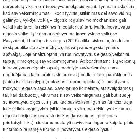
darbuotojų vikrumo ir inovatyvaus elgesio ryšiui. Tyrimai atskleidžia,
kad saviveiksmingumas – kognityvinis įsitikinimas dėl savo vidinių
galimybių vykdyti veiklą – elgesio reguliavimo mechanizme gali
veikti kaip tarpinis reiškinys (mediatorius) tarp įvairių inovatyvaus
elgesio veiksnių ir asmens aktyvumo inovatyviose veiklose.
Pavyzdžiui, Thurlings ir kolegos (2015) atliko sisteminę trisdešimt
šešių publikacijų apie mokytojų inovatyvaus elgesio tyrimus
apžvalgą. Joje analizuojami įvairūs inovatyvaus elgesio veiksniai,
tarp jų ir mokytojų saviveiksmingumas. Apibendrintame šių veiksnių
ir inovatyvaus elgesio sąsajų modelyje saviveiksmingumas
nagrinėjamas kaip tarpinis kintamasis (mediatorius), paaiškinantis
įvairių išorinių sąlygų (mokyklos ir darbo aplinkos) ir inovatyvaus
mokytojų elgesio sąsajas. Savo tyrimo kontekste, atsižvelgdamos į
tai, kad darbuotojų vikrumas ir saviveiksmingumas gali būti susiję
su inovatyviu elgesiu, ir į tai, kad saviveiksmingumas funkcionuoja
kaip vidinis kognityvinis įsitikinimas, o vikrumo reiškinys apima su
elgesiu susijusias charakteristikas (lankstumas, gebėjimas
prisitaikyti ir kt.), siekiame nustatyti saviveiksmingumo kaip tarpinio
kintamojo reikšmę vikrumo ir inovatyvaus elgesio ryšiui.