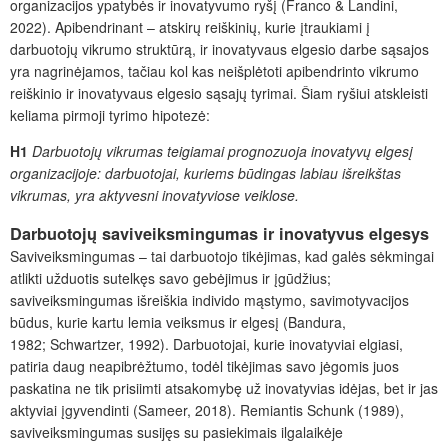
organizacijos ypatybės ir inovatyvumo ryšį (Franco & Landini,
2022). Apibendrinant – atskirų reiškinių, kurie įtraukiami į
darbuotojų vikrumo struktūrą, ir inovatyvaus elgesio darbe sąsajos
yra nagrinėjamos, tačiau kol kas neišplėtoti apibendrinto vikrumo
reiškinio ir inovatyvaus elgesio sąsajų tyrimai. Šiam ryšiui atskleisti
keliama pirmoji tyrimo hipotezė:
H1
Darbuotojų vikrumas teigiamai prognozuoja inovatyvų elgesį
organizacijoje: darbuotojai, kuriems būdingas labiau išreikštas
vikrumas, yra aktyvesni inovatyviose veiklose.
Darbuotojų saviveiksmingumas ir inovatyvus elgesys
Saviveiksmingumas – tai darbuotojo tikėjimas, kad galės sėkmingai
atlikti užduotis sutelkęs savo gebėjimus ir įgūdžius;
saviveiksmingumas išreiškia individo mąstymo, savimotyvacijos
būdus, kurie kartu lemia veiksmus ir elgesį (Bandura,
1982; Schwartzer, 1992). Darbuotojai, kurie inovatyviai elgiasi,
patiria daug neapibrėžtumo, todėl tikėjimas savo jėgomis juos
paskatina ne tik prisiimti atsakomybę už inovatyvias idėjas, bet ir jas
aktyviai įgyvendinti (Sameer, 2018). Remiantis Schunk (1989),
saviveiksmingumas susijęs su pasiekimais ilgalaikėje