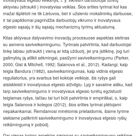
inovatyvaus elgesio veiksnys, t. y. vikresni darbuotojai turėtų
aktyviau įsitraukti į inovatyvias veiklas. Šios srities tyrimai kol kas
mažai išplėtoti ne tik Lietuvos, bet ir užsienio mokslininkų darbuose,
ir tai papildomai pagrindžia darbuotojų vikrumo ir inovatyvaus
elgesio sąsajų ir šių sąsajų mechanizmų tyrimų aktualumą.
Kitas aktyvaus dalyvavimo inovacijų procesuose aspektas sietinas
su asmens saviveiksmingumu. Tyrimais patvirtinta, kad darbuotojai
linkę labiau įsitraukti į vieną ar kitą užduotį, jei yra įsitikinę, jog turi
galimybių ją atlikti sėkmingai, pasižymi saviveiksmingumu (Parker,
2000; Gist & Mitchell, 1992; Salanova et al., 2012). Kadangi, kaip
teigia Bandura (1982), saviveiksmingumas, kaip vidinis elgesio
reguliatorius, yra svarbus bet kokioje veikloje, šis ryšys gali
atsiskleisti ir inovatyvaus elgesio atžvilgiu. Lyg ir savaime aišku, kad
tarp saviveiksmingumo ir inovatyvaus elgesio turėtų egzistuoti
teigiamas ryšys, tačiau tai turi būti patvirtinta ir empiriškai, o, kaip
teigia Salanova ir kolegos (2012), šios srities tyrimai plėtojami
nepakankamai. Remdamosi minėtomis prielaidomis, šiame tyrime
siekiame patikrinti saviveiksmingumo ir inovatyvaus elgesio ryšių
reikšmingumą ir pobūdį.
Dar vienas tyrimo aspektas siejamas su saviveiksmingumo reikšme