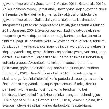
įgyvendinimo planai (Messmann & Mulder, 2011; Bala et al., 2019).
Vėliau ieškoma rėmėjų, pritariančių inovatyvios idėjos įgyvendinimui
ir jį remiančių tiek idėjiniu lygmeniu, tiek aktyviai prisidedančių
įgyvendinimo etape. Galiausiai vyksta idėjos realizavimas bei
integravimas į kasdienę organizacijos veiklą (Messmann & Mulder,
2011; Janssen, 2004). Svarbu pabrėžti, kad inovatyvus elgesys
neapsiriboja vien idėjų paieška ar naujų kūrimu, paskui jas reikia
tinkamai pagrįsti, pristatyti, vėliau – įgyvendinti ir, jei reikia, tobulinti.
Analizuodami veiksnius, skatinančius inovatyvų darbuotojų elgesį ir
idėjų įgyvendinimą, tyrėjai išskiria visą spektrą įvairių veiksnių, kurie
dažniausiai skirstomi į organizacinių, darbo aplinkos ir individualių
veiksnių grupes. Akcentuojama kolegų ir vadovų paramos,
palaikymo, grįžtamojo ryšio neapibrėžtumo situacijose reikšmė
(Lee et al., 2021; Bani-Melhem et al., 2018). Inovatyvų elgesį
skatina organizaciniai ištekliai, kurie padeda darbuotojams semtis
žinių, atrasti ir įgyvendinti naujus sprendimus. Iš tokių išteklių
paminėtini vidinė mokymosi ir dalykinio bendravimo bei
bendradarbiavimo kultūra, fizinė aplinka, įranga ir technologijos
(Thurlings et al., 2015; Battistelli et al., 2019). Akcentuojama, kad
svarbus lyderystės stilius, kuriuo darbuotojams suteikiama