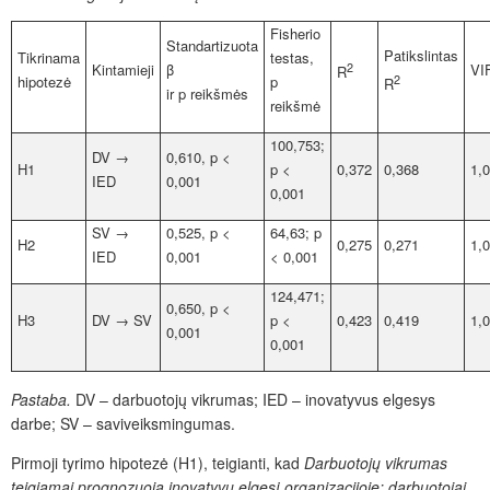
Fisherio
Standartizuota
Patikslintas
Tikrinama
testas,
Kintamieji
β
2
VI
R
hipotezė
p
2
R
ir p reikšmės
reikšmė
100,753;
DV →
0,610, p <
H1
p <
0,372
0,368
1,
IED
0,001
0,001
SV →
0,525, p <
64,63; p
H2
0,275
0,271
1,
IED
0,001
< 0,001
124,471;
0,650, p <
H3
DV → SV
p <
0,423
0,419
1,
0,001
0,001
Pastaba.
DV – darbuotojų vikrumas; IED – inovatyvus elgesys
darbe; SV – saviveiksmingumas.
Pirmoji tyrimo hipotezė (H1), teigianti, kad
Darbuotojų vikrumas
teigiamai prognozuoja inovatyvų elgesį organizacijoje: darbuotojai,