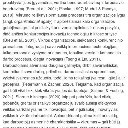
proaktyviai juos įgyvendina, vertina bendradarbiavimą ir tarpusavio
bendravimą (Breu et al., 2001; Plonka, 1997; Muduli & Pandya,
2018). Vikrumo reiškinys pirmiausia pradėtas tirti organizacijos lygiu
(angl.
organizational agility
) ir apibrėžiamas kaip organizacijos
gebėjimas greitai prisitaikyti prie verslo aplinkos ir rinkos pokyčių,
didėjančios konkurencijos inovacijų technologijų ir kitose srityse
(Breu et al., 2001). Vikrios organizacijos, siekdamos konkurencinio
pranašumo, integruoja į savo veiklą informacines technologijas,
taiko personalo vystymo priemones, tobulina verslo ir komandinio
darbo procesus, diegia inovacijas (Tseng & Lin, 2011).
Darbuotojams atveriama daugiau galimybių dirbti savarankiškai,
kontroliuoti savo darbą, priimti su darbu susijusius sprendimus,
vykdyti įvairesnes užduotis, todėl jiems reikalingi įvairesni įgūdžiai ir
gebėjimai (Petermann & Zacher, 2020). Teigiama, kad organizacija
gali būti vikri tiek, kiek vikrūs yra jos darbuotojai (Salmen & Festing,
2021). Storme ir kolegos (2020) taip pat pabrėžia, kad vikrių,
gebančių greitai prisitaikyti organizacijų svarbiausieji efektyvios
veiklos varikliai yra ne tik inovacijos, bet ir įsitraukę į inovatyvias
veiklas ir vikrūs darbuotojai. Apibendrinant galima kelti prielaidą,
kad darbuotojų asmeninė charakteristika – vikrumas – gali būti jų