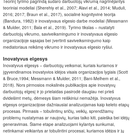
Teorinį tyrimo pagrindą sudaro darbuotojų vikrumą nagrinėjantys
teoriniai modeliai (Sherehiy et al., 2007; Alavi et al., 2014; Muduli,
2016; 2017; Braun et al., 2017), socialinė kognityvinė teorija
(Bandura, 1982) ir inovatyvaus elgesio darbe modeliai (Messmann
& Mulder, 2011; Bala et al., 2019). Tyrimo tikslas – nustatyti
darbuotojų vikrumo, saviveiksmingumo ir inovatyvaus elgesio
organizacijoje sąsajas bei įvertinti saviveiksmingumo kaip
mediatoriaus reikšmę vikrumo ir inovatyvaus elgesio ryšiui.
Inovatyvus elgesys
Inovatyvus elgesys – darbuotojų veiksmai, kuriais kuriamos ir
įgyvendinamos inovatyvios idėjos visais organizacijos lygiais (Scott
& Bruce,1994; Messmann & Mulder, 2011; Bani-Melhem et al.,
2018). Nors pirmosios mokslinės publikacijos apie inovatyvų
darbuotojų elgesį ir jo prielaidas pasirodė daugiau nei prieš
dvidešimt metų, dėmesys šiam reiškiniui nemažėja. Inovatyvus
elgesys organizacijose dažniausiai analizuojamas kaip keleto etapų
procesas. Pirmasis – tobulintinų sričių, veiklų, sprendžiamų
problemų nustatymas ar naujovių, kurias taiko kiti, paieška bei idėjų
generavimas. Šiame etape analizuojami kylantys sunkumai,
netinkamai veikiantys ar tobulintini procesai, kuriamos idėjos ir jų