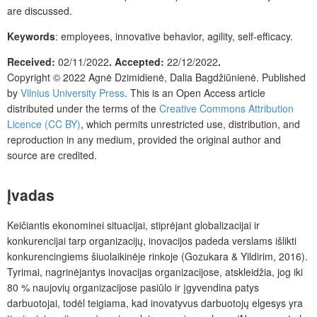
are discussed.
Keywords
: employees, innovative behavior, agility, self-efficacy.
Received:
02/11/2022
.
Accepted:
22/12/2022
.
Copyright © 2022
Agnė Dzimidienė, Dalia Bagdžiūnienė.
Published
by
Vilnius University Press
.
This is an Open Access article
distributed under the terms of the
Creative Commons Attribution
Licence (CC BY)
, which permits unrestricted use, distribution, and
reproduction in any medium, provided the original author and
source are credited.
Įvadas
Keičiantis ekonominei situacijai, stiprėjant globalizacijai ir
konkurencijai tarp organizacijų, inovacijos padeda verslams išlikti
konkurencingiems šiuolaikinėje rinkoje (Gozukara & Yildirim, 2016).
Tyrimai, nagrinėjantys inovacijas organizacijose, atskleidžia, jog iki
80 % naujovių organizacijose pasiūlo ir įgyvendina patys
darbuotojai, todėl teigiama, kad inovatyvus darbuotojų elgesys yra