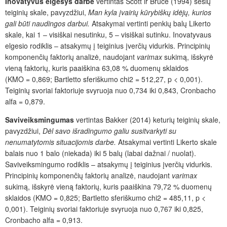
Inovatyvus elgesys darbe
vertintas Scott ir Bruce (1994) šešių
teiginių skale, pavyzdžiui,
Man kyla įvairių kūrybiškų idėjų, kurios
gali būti naudingos darbui.
Atsakymai vertinti penkių balų Likerto
skale, kai 1 – visiškai nesutinku, 5 – visiškai sutinku. Inovatyvaus
elgesio rodiklis – atsakymų į teiginius įverčių vidurkis. Principinių
komponenčių faktorių analizė, naudojant
varimax
sukimą, išskyrė
vieną faktorių, kuris paaiškina 63,08 % duomenų sklaidos
(KMO = 0,869; Bartletto sferiškumo chi
2
= 512,27, p < 0,001).
Teiginių svoriai faktoriuje svyruoja nuo 0,734 iki 0,843, Cronbacho
alfa = 0,879.
Saviveiksmingumas
vertintas Bakker (2014) keturių teiginių skale,
pavyzdžiui,
Dėl savo išradingumo galiu susitvarkyti su
nenumatytomis situacijomis darbe.
Atsakymai vertinti Likerto skale
balais nuo 1 balo (niekada) iki 5 balų (labai dažnai / nuolat).
Saviveiksmingumo rodiklis – atsakymų į teiginius įverčių vidurkis.
Principinių komponenčių faktorių analizė, naudojant
varimax
sukimą, išskyrė vieną faktorių, kuris paaiškina 79,72 % duomenų
sklaidos (KMO = 0,825; Bartletto sferiškumo chi
2
= 485,11, p <
0,001). Teiginių svoriai faktoriuje svyruoja nuo 0,767 iki 0,825,
Cronbacho alfa = 0,913.