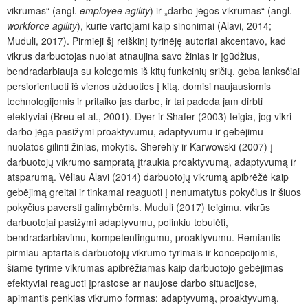
vikrumas“ (angl.
employee agility
) ir „darbo jėgos vikrumas“ (angl.
workforce agility
), kurie vartojami kaip sinonimai (Alavi, 2014;
Muduli, 2017). Pirmieji šį reiškinį tyrinėję autoriai akcentavo, kad
vikrus darbuotojas nuolat atnaujina savo žinias ir įgūdžius,
bendradarbiauja su kolegomis iš kitų funkcinių sričių, geba lanksčiai
persiorientuoti iš vienos užduoties į kitą, domisi naujausiomis
technologijomis ir pritaiko jas darbe, ir tai padeda jam dirbti
efektyviai (Breu et al., 2001). Dyer ir Shafer (2003) teigia, jog vikri
darbo jėga pasižymi proaktyvumu, adaptyvumu ir gebėjimu
nuolatos gilinti žinias, mokytis. Sherehiy ir Karwowski (2007) į
darbuotojų vikrumo sampratą įtraukia proaktyvumą, adaptyvumą ir
atsparumą. Vėliau Alavi (2014) darbuotojų vikrumą apibrėžė kaip
gebėjimą greitai ir tinkamai reaguoti į nenumatytus pokyčius ir šiuos
pokyčius paversti galimybėmis. Muduli (2017) teigimu, vikrūs
darbuotojai pasižymi adaptyvumu, polinkiu tobulėti,
bendradarbiavimu, kompetentingumu, proaktyvumu. Remiantis
pirmiau aptartais darbuotojų vikrumo tyrimais ir koncepcijomis,
šiame tyrime vikrumas apibrėžiamas kaip darbuotojo gebėjimas
efektyviai reaguoti įprastose ar naujose darbo situacijose,
apimantis penkias vikrumo formas: adaptyvumą, proaktyvumą,