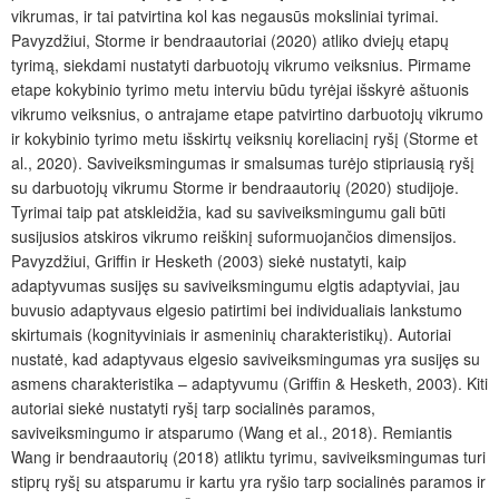
vikrumas, ir tai patvirtina kol kas negausūs moksliniai tyrimai.
Pavyzdžiui, Storme ir bendraautoriai (2020) atliko dviejų etapų
tyrimą, siekdami nustatyti darbuotojų vikrumo veiksnius. Pirmame
etape kokybinio tyrimo metu interviu būdu tyrėjai išskyrė aštuonis
vikrumo veiksnius, o antrajame etape patvirtino darbuotojų vikrumo
ir kokybinio tyrimo metu išskirtų veiksnių koreliacinį ryšį (Storme et
al., 2020). Saviveiksmingumas ir smalsumas turėjo stipriausią ryšį
su darbuotojų vikrumu Storme ir bendraautorių (2020) studijoje.
Tyrimai taip pat atskleidžia, kad su saviveiksmingumu gali būti
susijusios atskiros vikrumo reiškinį suformuojančios dimensijos.
Pavyzdžiui, Griffin ir Hesketh (2003) siekė nustatyti, kaip
adaptyvumas susijęs su saviveiksmingumu elgtis adaptyviai, jau
buvusio adaptyvaus elgesio patirtimi bei individualiais lankstumo
skirtumais (kognityviniais ir asmeninių charakteristikų). Autoriai
nustatė, kad adaptyvaus elgesio saviveiksmingumas yra susijęs su
asmens charakteristika – adaptyvumu (Griffin & Hesketh, 2003). Kiti
autoriai siekė nustatyti ryšį tarp socialinės paramos,
saviveiksmingumo ir atsparumo (Wang et al., 2018). Remiantis
Wang ir bendraautorių (2018) atliktu tyrimu, saviveiksmingumas turi
stiprų ryšį su atsparumu ir kartu yra ryšio tarp socialinės paramos ir