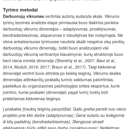
Tyrimo metodai
Darbuotojų vikrumas
vertintas autorių sudaryta skale. Vikrumo
tyrimų teorinės analizės etape pirmiausia buvo išskirtos penkios
darbuotojų vikrumo dimensijos – adaptyvumas, proaktyvumas,
bendradarbiavimas, atsparumas ir tobulėjimas bei mokymąsis. Nė
viena ankstesniuose tyrimuose naudota skalė neapima visų penkių
darbuotojų vikrumo dimensijų, todė
l buvo analizuojami visi
darbuotojų vikrumą vertinantys klausimynai, kurių struktūroje buvo
bent viena minėta dimensija (Sherehiy et al., 2007; Alavi et al.,
2014; Muduli, 2016; 2017; Braun et al., 2017). Taigi kiekvienai
dimensijai vertinti buvo atrinkta po keletą teiginių. Vikrumo skalės
dimensijas atitinkančių poskalių turinio validumas patvirtintas,
pasitelkus du organizacinės psichologijos srities ekspertus, kurie
įvertino, kuriai poskalei (dimensijai) pagal turinį turėtų būti
priskiriamas kiekvienas teiginys.
Į poskales įtrauktų teiginių
pavyzdžiai:
Galiu greitai pereiti nuo vieno
projekto prie kito darbe (adaptyvumas); Gerai sutariu su kolegomis
iš kitų padalinių (bendradarbiavimas); Stengiuosi atrasti
efektyvesnių būdų atlikti savo darbą (proaktyvumas); Netikėtose