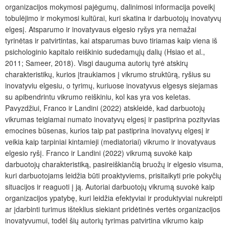
organizacijos mokymosi pajėgumų, dalinimosi informacija poveikį
tobulėjimo ir mokymosi kultūrai, kuri skatina ir darbuotojų inovatyvų
elgesį. Atsparumo ir inovatyvaus elgesio ryšys yra nemažai
tyrinėtas ir patvirtintas, kai atsparumas buvo tiriamas kaip viena iš
psichologinio kapitalo reiškinio sudedamųjų dalių (Hsiao et al.,
2011; Sameer, 2018). Visgi dauguma autorių tyrė atskirų
charakteristikų, kurios įtraukiamos į vikrumo struktūrą, ryšius su
inovatyviu elgesiu, o tyrimų, kuriuose inovatyvus elgesys siejamas
su apibendrintu vikrumo reiškiniu, kol kas yra vos keletas.
Pavyzdžiui, Franco ir Landini (2022) atskleidė, kad darbuotojų
vikrumas teigiamai numato inovatyvų elgesį ir pastiprina pozityvias
emocines būsenas, kurios taip pat pastiprina inovatyvų elgesį ir
veikia kaip tarpiniai kintamieji (mediatoriai) vikrumo ir inovatyvaus
elgesio ryšį. Franco ir Landini (2022) vikrumą suvokė kaip
darbuotojų charakteristiką, pasireiškiančią bruožų ir elgesio visuma,
kuri darbuotojams leidžia būti proaktyviems, prisitaikyti prie pokyčių
situacijos ir reaguoti į ją. Autoriai darbuotojų vikrumą suvokė kaip
organizacijos ypatybę, kuri leidžia efektyviai ir produktyviai nukreipti
ar įdarbinti turimus išteklius siekiant pridėtinės vertės organizacijos
inovatyvumui, todėl šių autorių tyrimas patvirtina vikrumo kaip