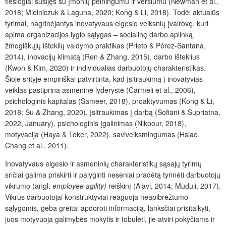
tiesiogiai susijęs su įmonių pelningumu ir verslumu (Newman et al.,
2018; Mielniczuk & Laguna, 2020; Kong & Li, 2018). Todėl aktualūs
tyrimai, nagrinėjantys inovatyvaus elgesio veiksnių įvairovę, kuri
apima organizacijos lygio sąlygas – socialinę darbo aplinką,
žmogiškųjų išteklių valdymo praktikas (Prieto & Pérez-Santana,
2014), inovacijų klimatą (Ren & Zhang, 2015), darbo išteklius
(Kwon & Kim, 2020) ir individualias darbuotojų charakteristikas.
Šioje srityje empiriškai patvirtinta, kad įsitraukimą į inovatyvias
veiklas pastiprina asmeninė lyderystė (Carmeli et al., 2006),
psichologinis kapitalas (Sameer, 2018), proaktyvumas (Kong & Li,
2018; Su & Zhang, 2020), įsitraukimas į darbą (Sofiani & Supriatna,
2022, January), psichologinis įgalinimas (Nikpour, 2018),
motyvacija (Haya & Toker, 2022), saviveiksmingumas (Hsiao,
Chang et al., 2011).
Inovatyvaus elgesio ir asmeninių charakteristikų sąsajų tyrimų
sričiai galima priskirti ir palyginti neseniai pradėtą tyrinėti darbuotojų
vikrumo (angl.
employee agility)
reiškinį
(Alavi, 2014; Muduli, 2017).
Vikrūs darbuotojai konstruktyviai reaguoja neapibrėžtumo
sąlygomis, geba greitai apdoroti informaciją, lanksčiai prisitaikyti,
juos motyvuoja galimybės mokytis ir tobulėti, jie atviri pokyčiams ir