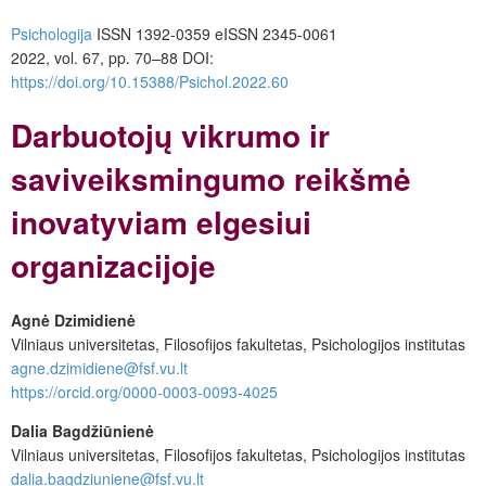
Psichologija
ISSN 1392-0359 eISSN 2345-0061
2022, vol. 67, pp. 70–88 DOI:
https://doi.org/10.15388/Psichol.2022.60
Darbuotojų vikrumo ir
saviveiksmingumo reikšmė
inovatyviam elgesiui
organizacijoje
Agnė Dzimidienė
Vilniaus universitetas, Filosofijos fakultetas, Psichologijos institutas
agne.dzimidiene@fsf.vu.lt
https://orcid.org/0000-0003-0093-4025
Dalia Bagdžiūnienė
Vilniaus universitetas, Filosofijos fakultetas, Psichologijos institutas
dalia.bagdziuniene@fsf.vu.lt