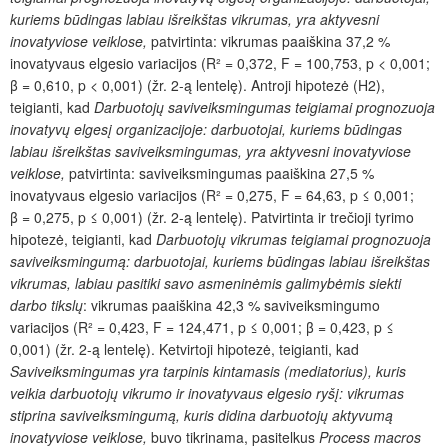
kuriems būdingas labiau išreikštas vikrumas, yra aktyvesni
inovatyviose veiklose,
patvirtinta: vikrumas paaiškina 37,2 %
inovatyvaus elgesio variacijos (R² = 0,372, F = 100,753, p < 0,001;
β = 0,610, p < 0,001) (žr. 2-ą lentelę). Antroji hipotezė (H2),
teigianti, kad
Darbuotojų saviveiksmingumas teigiamai prognozuoja
inovatyvų elgesį organizacijoje: darbuotojai, kuriems būdingas
labiau išreikštas saviveiksmingumas, yra aktyvesni inovatyviose
veiklose,
patvirtinta: saviveiksmingumas paaiškina 27,5 %
inovatyvaus elgesio variacijos (R² = 0,275, F = 64,63, p ≤ 0,001;
β = 0,275, p ≤ 0,001) (žr. 2-ą lentelę). Patvirtinta ir trečioji tyrimo
hipotezė, teigianti, kad
Darbuotojų vikrumas teigiamai prognozuoja
saviveiksmingumą: darbuotojai, kuriems būdingas labiau išreikštas
vikrumas, labiau pasitiki savo asmeninėmis galimybėmis siekti
darbo tikslų
: vikrumas paaiškina 42,3 % saviveiksmingumo
variacijos (R² = 0,423, F = 124,471, p ≤ 0,001; β = 0,423, p ≤
0,001) (žr. 2-ą lentelę). Ketvirtoji hipotezė, teigianti, kad
Saviveiksmingumas yra tarpinis kintamasis (mediatorius), kuris
veikia darbuotojų vikrumo ir inovatyvaus elgesio ryšį: vikrumas
stiprina saviveiksmingumą, kuris didina darbuotojų aktyvumą
inovatyviose veiklose,
buvo tikrinama, pasitelkus
Process macros