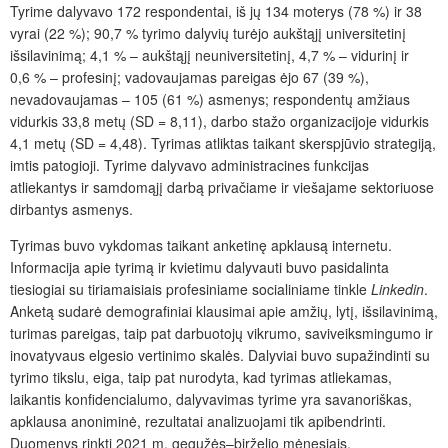
Tyrime dalyvavo 172 respondentai, iš jų 134 moterys (78 %) ir 38
vyrai (22 %); 90,7 % tyrimo dalyvių turėjo aukštąjį universitetinį
išsilavinimą; 4,1 % – aukštąjį neuniversitetinį, 4,7 % – vidurinį ir
0,6 % – profesinį; vadovaujamas pareigas ėjo 67 (39 %),
nevadovaujamas – 105 (61 %) asmenys; respondentų amžiaus
vidurkis 33,8 metų (SD = 8,11), darbo stažo organizacijoje vidurkis
4,1 metų (SD = 4,48). Tyrimas atliktas taikant skerspjūvio strategiją,
imtis patogioji. Tyrime dalyvavo administracines funkcijas
atliekantys ir samdomąjį darbą privačiame ir viešajame sektoriuose
dirbantys asmenys.
Tyrimas buvo vykdomas taikant anketinę apklausą internetu.
Informacija apie tyrimą ir kvietimu dalyvauti buvo pasidalinta
tiesiogiai su tiriamaisiais profesiniame socialiniame tinkle
Linkedin
.
Anketą sudarė demografiniai klausimai apie amžių, lytį, išsilavinimą,
turimas pareigas, taip pat darbuotojų vikrumo, saviveiksmingumo ir
inovatyvaus elgesio vertinimo skalės. Dalyviai buvo supažindinti su
tyrimo tikslu, eiga, taip pat nurodyta, kad tyrimas atliekamas,
laikantis konfidencialumo, dalyvavimas tyrime yra savanoriškas,
apklausa anoniminė, rezultatai analizuojami tik apibendrinti.
Duomenys rinkti 2021 m. gegužės–birželio mėnesiais.