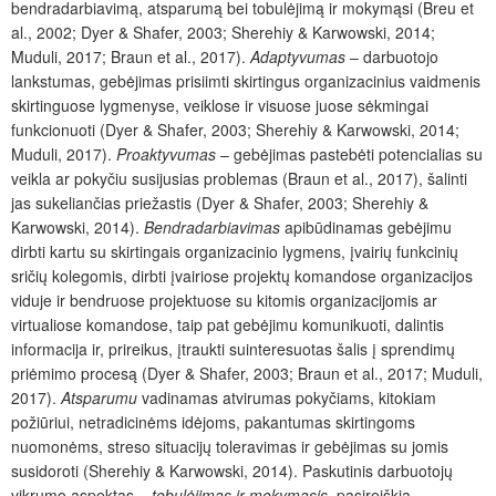
bendradarbiavimą, atsparumą bei tobulėjimą ir mokymąsi (Breu et
al., 2002; Dyer & Shafer, 2003; Sherehiy & Karwowski, 2014;
Muduli, 2017; Braun et al., 2017).
Adaptyvumas
– darbuotojo
lankstumas, gebėjimas prisiimti skirtingus organizacinius vaidmenis
skirtinguose lygmenyse, veiklose ir visuose juose sėkmingai
funkcionuoti (Dyer & Shafer, 2003; Sherehiy & Karwowski, 2014;
Muduli, 2017).
Proaktyvumas
– gebėjimas pastebėti potencialias su
veikla ar pokyčiu susijusias problemas (Braun et al., 2017), šalinti
jas sukeliančias priežastis (Dyer & Shafer, 2003; Sherehiy &
Karwowski, 2014).
Bendradarbiavimas
apibūdinamas gebėjimu
dirbti kartu su skirtingais organizacinio lygmens, įvairių funkcinių
sričių kolegomis, dirbti įvairiose projektų komandose organizacijos
viduje ir bendruose projektuose su kitomis organizacijomis ar
virtualiose komandose, taip pat gebėjimu komunikuoti, dalintis
informacija ir, prireikus, įtraukti suinteresuotas šalis į sprendimų
priėmimo procesą (Dyer & Shafer, 2003; Braun et al., 2017; Muduli,
2017).
Atsparumu
vadinamas atvirumas pokyčiams, kitokiam
požiūriui, netradicinėms idėjoms, pakantumas skirtingoms
nuomonėms, streso situacijų toleravimas ir gebėjimas su jomis
susidoroti (Sherehiy & Karwowski, 2014). Paskutinis darbuotojų
vikrumo aspektas –
tobulėjimas ir mokymasis
, pasireiškia