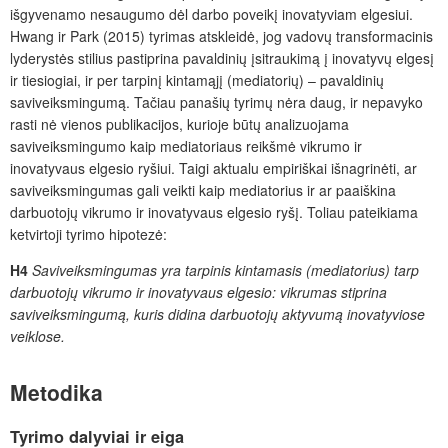
išgyvenamo nesaugumo dėl darbo poveikį inovatyviam elgesiui.
Hwang ir Park (2015) tyrimas atskleidė, jog vadovų transformacinis
lyderystės stilius pastiprina pavaldinių įsitraukimą į inovatyvų elgesį
ir tiesiogiai, ir per tarpinį kintamąjį (mediatorių) – pavaldinių
saviveiksmingumą. Tačiau panašių tyrimų nėra daug, ir nepavyko
rasti nė vienos publikacijos, kurioje būtų analizuojama
saviveiksmingumo kaip mediatoriaus reikšmė vikrumo ir
inovatyvaus elgesio ryšiui. Taigi aktualu empiriškai išnagrinėti, ar
saviveiksmingumas gali veikti kaip mediatorius ir ar paaiškina
darbuotojų vikrumo ir inovatyvaus elgesio ryšį. Toliau pateikiama
ketvirtoji tyrimo hipotezė:
H4
Saviveiksmingumas yra tarpinis kintamasis (mediatorius) tarp
darbuotojų vikrumo ir inovatyvaus elgesio: vikrumas stiprina
saviveiksmingumą, kuris didina darbuotojų aktyvumą inovatyviose
veiklose.
Metodika
Tyrimo dalyviai ir eiga