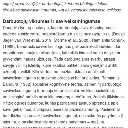
elges
į organizacijoje: darbuotojai, kuriems būdingas labiau
išreikštas saviveiksmingumas, yra aktyvesni inovatyviose veiklose.
Darbuotojų vikrumas ir saviveiksmingumas
Daugeliu tyrimų nustatyta, kad darbuotojų saviveiksmingumas
padeda susidoroti su neapibrėžtumu ir siekti nustatytų tikslų (Doeze
Jager‐van Vliet et al., 2019; Storme et al., 2020). Remiantis Schunk
(1989), bendrasis saviveiksmingumas gali pasireikšti individui dar
nepatirtose, naujose situacijose, kai reikia išmokti naujų dalykų ar
įgyvendinti naujas užduotis. Tada darbuotojams svarbu atrasti
savyje vidinių išteklių, kurie skatina patikėti savo gebėjimu atlikti
užduotį ir veikti. Kita vertus, ne mažiau aktualu analizuoti
saviveiksmingumo formavimo procesus bei prielaidas. Remiantis
Bandura (1982) socialine kognityvine teorija, asmeninį darbuotojo
saviveiksmingumą formuoja keturi šaltiniai: veiklos pasiekimai,
netiesioginė patirtis arba kitų asmenų stebėjimas, žodinis įtikinimas
ir fiziologinės būsenos, kurias patirdamas asmuo sprendžia apie
savo gebėjimus, stipriąsias puses ar pažeidžiamumą. Pasiekimai
turi didžiausią poveikį saviveiksmingumui, nes sėkmės patyrimas jį
stiprina, o pasikartojantis nesėkmės patyrimas – mažina.
Netiesioginės patirties asmuo įgyja, stebėdamas kitus, kaupdamas