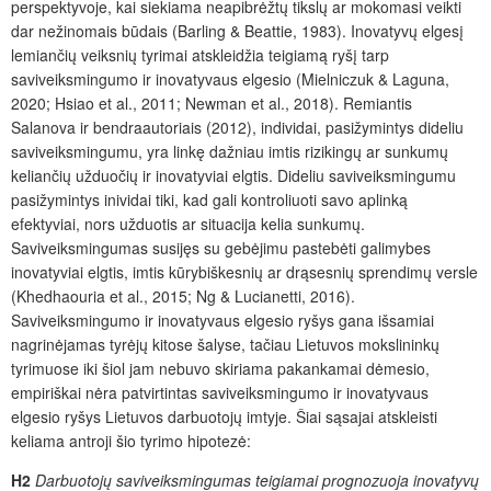
perspektyvoje, kai siekiama neapibrėžtų tikslų ar mokomasi veikti
dar nežinomais būdais (Barling & Beattie, 1983). Inovatyvų elgesį
lemiančių veiksnių tyrimai atskleidžia teigiamą ryšį tarp
saviveiksmingumo ir inovatyvaus elgesio (Mielniczuk & Laguna,
2020; Hsiao et al., 2011; Newman et al., 2018). Remiantis
Salanova ir bendraautoriais (2012), individai, pasižymintys dideliu
saviveiksmingumu, yra linkę dažniau imtis rizikingų ar sunkumų
keliančių užduočių ir inovatyviai elgtis. Dideliu saviveiksmingumu
pasižymintys inividai tiki, kad gali kontroliuoti savo aplinką
efektyviai, nors užduotis ar situacija kelia sunkumų.
Saviveiksmingumas susijęs su gebėjimu pastebėti galimybes
inovatyviai elgtis, imtis kūrybiškesnių ar drąsesnių sprendimų versle
(Khedhaouria et al., 2015; Ng & Lucianetti, 2016).
Saviveiksmingumo ir inovatyvaus elgesio ryšys gana išsamiai
nagrinėjamas tyrėjų kitose šalyse, tačiau Lietuvos mokslininkų
tyrimuose iki šiol jam nebuvo skiriama pakankamai dėmesio,
empiriškai nėra patvirtintas saviveiksmingumo ir inovatyvaus
elgesio ryšys Lietuvos darbuotojų imtyje. Šiai sąsajai atskleisti
keliama antroji šio tyrimo hipotezė:
H2
Darbuotojų saviveiksmingumas teigiamai prognozuoja inovatyvų