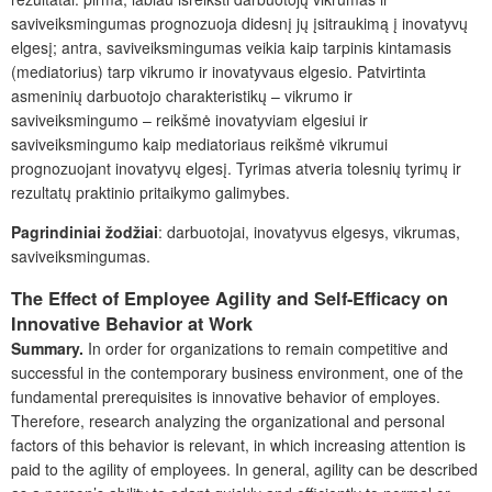
saviveiksmingumas prognozuoja didesnį jų įsitraukimą į inovatyvų
elgesį; antra, saviveiksmingumas veikia kaip tarpinis kintamasis
(mediatorius) tarp vikrumo ir inovatyvaus elgesio. Patvirtinta
asmeninių darbuotojo charakteristikų – vikrumo ir
saviveiksmingumo – reikšmė inovatyviam elgesiui ir
saviveiksmingumo kaip mediatoriaus reikšmė vikrumui
prognozuojant inovatyvų elgesį. Tyrimas atveria tolesnių tyrimų ir
rezultatų praktinio pritaikymo galimybes.
Pagrindiniai žodžiai
: darbuotojai, inovatyvus elgesys, vikrumas,
saviveiksmingumas.
The Effect of Employee Agility and Self-Efficacy on
Innovative Behavior at Work
Summary.
In order for organizations to remain competitive and
successful in the contemporary business environment, one of the
fundamental prerequisites is innovative behavior of employes.
Therefore, research analyzing the organizational and personal
factors of this behavior is relevant, in which increasing attention is
paid to the agility of employees. In general, agility can be described