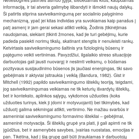
informaciją, ir tai atveria galimybę išbandyti ir išmokti naujų dalykų.
Ši patirtis stiprina saviveiksmingumą per socialinio palyginimo
mechanizmą, ypač jei kitas individas yra suvokiamas kaip panašus į
patį asmenį ir jam gerai sekasi atlikti veiklą. Žodinis įtikinėjimas
naudojamas, siekiant įtikinti žmones, kad jie turi gebėjimų, kurie
padeda pasiekti norimų tikslų, skatinant stengtis ir nenuleisti rankų.
Ketvirtasis saviveiksmingumo šaltinis yra fiziologinių būsenų ir
pajėgumo veikti vertinimas. Pavyzdžiui, ilgalaikio streso situacijoje
darbuotojas gali jausti nuovargį ir nesiimti veiksmų, o būdamas
pozityvaus susijaudinimo būsenos jis jaučiasi energingas, tiki savo
gebėjimais ir aktyviai įsitraukia į veiklą (Bandura, 1982). Gist ir
Mitchell (1992) papildo saviveiksmingumo išteklių teoriją, teigdami,
jog saviveiksmingumas veikiamas ne tik keturių išvardytų išteklių,
bet ir konteksto, aplinkos sąlygų, vykdomos užduoties (koks
užduoties turinys, kiek ji įdomi ir motyvuojanti) bei tikimybės, kad
užduotį galima sėkmingai atlikti, vertinimo. Ne mažiau svarbūs ir
asmeniniai saviveiksmingumo formavimo ištekliai – gebėjimai,
asmeninė motyvacija. Ši išteklių grupė yra plati, ji gali apimti ne tik
įgūdžius, bet ir asmenybės savybes, įvairias nuostatas, emocijas ir
pan. Tikėtina, kad į šią grupę gali būti įtraukiamas ir darbuotojų