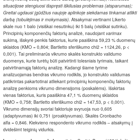
situacijose stengiuosi išspręsti iškilusias problemas (atsparumas);
Greitai ugdausi įgūdžius naujoje aplinkoje siekdamas tinkamai atlikti
darbą (tobulėjimas ir mokymasis).
Atsakymai vertinami Likerto
skale nuo 1 balo (visiškai nesutinku) iki 5 balų (visiškai sutinku).
Principinių komponenčių faktorių analizė, naudojant
varimax
sukimą, išskyrė penkis faktorius, kurie paaiškina 59,23 % duomenų
sklaidos (KMO = 0,804; Bartletto sferiškumo chi
2
= 1124,26, p <
0,001). Tai preliminarūs vikrumo skalės konstrukto validumo
duomenys, kurie turėtų būti patvirtinti tolesniais tyrimais, taikant
patvirtinamąją faktorių analizę. Kadangi šiame tyrime
analizuojamas bendras vikrumo rodiklis, jo konstrukto validumas
patikrintas pakartotinai atliekant principinių komponenčių faktorių
analizę penkioms vikrumo dimensijoms (poskalėms). Išskirtas
vienas faktorius, kuris paaiškina 47,1 % duomenų sklaidos
(KMO = 0,758; Bartletto sferiškumo chi
2
= 147,53, p < 0,001).
Vikrumo dimensijų svoriai faktoriuje svyruoja nuo 0,605
(adaptyvumas) iki 0,751 (proaktyvumas). Skalės Cronbacho
alfa = 0,846. Kiekvieno respondento vikrumo rodiklis – atsakymų į
dvidešimt teiginių vidurkis.