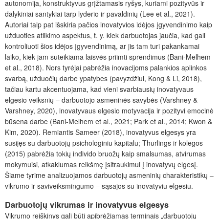
autonomija, konstruktyvus grįžtamasis ryšys, kuriami pozityvūs ir
dalykiniai santykiai tarp lyderio ir pavaldinių (Lee et al., 2021).
Autoriai taip pat išskiria pačios inovatyvios idėjos įgyvendinimo kaip
užduoties atlikimo aspektus, t. y. kiek darbuotojas jaučia, kad gali
kontroliuoti šios idėjos įgyvendinimą, ar jis tam turi pakankamai
laiko, kiek jam suteikiama laisvės priimti sprendimus (Bani-Melhem
et al., 2018). Nors tyrėjai pabrėžia inovacijoms palankios aplinkos
svarbą, užduočių darbe ypatybes (pavyzdžiui, Kong & Li, 2018),
tačiau kartu akcentuojama, kad vieni svarbiausių inovatyvaus
elgesio veiksnių – darbuotojo asmeninės savybės (Varshney &
Varshney, 2020), inovatyvaus elgesio motyvacija ir pozityvi emocinė
būsena darbe (Bani-Melhem et al., 2021; Park et al., 2014; Kwon &
Kim, 2020). Remiantis Sameer (2018), inovatyvus elgesys yra
susijęs su darbuotojų psichologiniu kapitalu; Thurlings ir kolegos
(2015) pabrėžia tokių individo bruožų kaip smalsumas, atvirumas
mokymuisi, atkaklumas reikšmę įsitraukimui į inovatyvų elgesį.
Šiame tyrime analizuojamos darbuotojų asmeninių charakteristikų –
vikrumo ir saviveiksmingumo – sąsajos su inovatyviu elgesiu.
Darbuotojų vikrumas ir inovatyvus elgesys
Vikrumo reiškinys gali būti apibrėžiamas terminais „darbuotojų