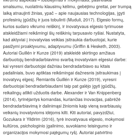
smalsumu, nuolatiniu klausimų kėlimu, gebėjimu greitai, per trumpą
laiką atnaujinti žinias, ypač – apie naujausias technologijas, įgyti
profesinių įgūdžių ir juos tobulinti (Muduli, 2017). Elgesio formų,
kurios sudaro vikrumo reiškinį, ir inovatyvaus elgesio tyrimuose
atskleidžiami reikšmingi šių reiškinių tarpusavio ryšiai. Nustatyta,
kad aktyviai į inovatyvias veiklas įsitraukia darbuotojai, kurie
pasižymi proaktyvumu, adaptyvumu (Griffin & Hesketh, 2003).
Autoriai Guillén ir Kunze (2019) atskleidė skirtingo amžiaus
darbuotojų bendradarbiavimo svarbą inovatyviam elgesiui darbe:
kai vyresni darbuotojai dažniau bendradarbiavo su kitais
padaliniais, buvo aptiktas reikšmingai dažnesnis įsitraukimas į
inovatyvų elgesį. Remiantis Guillén ir Kunze (2019), vyresni
darbuotojai bendradarbiaudami taip pat galėjo įgyti įgūdžių,
reikalingų atlikti užduotis darbe. Alexander ir Van Knippenberg
(2014), tyrinėjantys komandas, kuriančias inovacijas, pabrėžė
bendradarbiavimą ir dalinimąsi žiniomis kaip vieną svarbiausių
veiksnių inovatyvioms idėjoms kilti. Kiti autoriai, pavyzdžiui,
Gozukara ir Yildirim (2016), tyrė inovatyvaus elgesio, mokymosi
kultūros, psichologinio įgalinimo, suvokiamo teisingumo ir
organizacijos mokymosi pajėgumų ryšį. Autoriai patvirtino