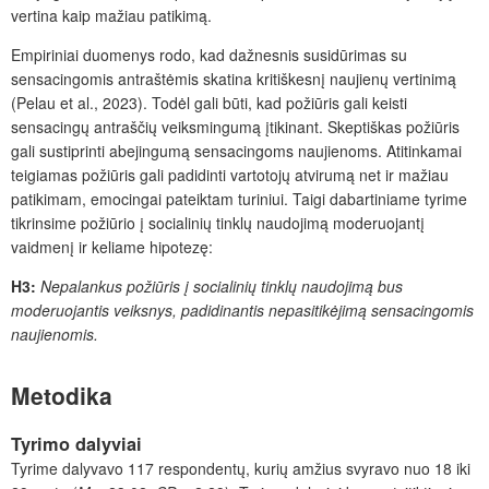
vertina kaip mažiau patikimą.
Empiriniai duomenys rodo, kad dažnesnis susidūrimas su
sensacingomis antraštėmis skatina kritiškesnį naujienų vertinimą
(Pelau et al., 2023). Todėl gali būti, kad požiūris gali keisti
sensacingų antraščių veiksmingumą įtikinant. Skeptiškas požiūris
gali sustiprinti abejingumą sensacingoms naujienoms. Atitinkamai
teigiamas požiūris gali padidinti vartotojų atvirumą net ir mažiau
patikimam, emocingai pateiktam turiniui. Taigi dabartiniame tyrime
tikrinsime požiūrio į socialinių tinklų naudojimą moderuojantį
vaidmenį ir keliame hipotezę:
H3:
Nepalankus požiūris į socialinių tinklų naudojimą bus
moderuojantis veiksnys, padidinantis nepasitikėjimą sensacingomis
naujienomis.
Metodika
Tyrimo dalyviai
Tyrime dalyvavo 117 respondentų, kurių amžius svyravo nuo 18 iki