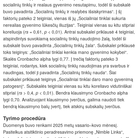
socialinių tinklų ir realaus gyvenimo nesutapimu, todėl ši subskalė
buvo pavadinta „Socialinių tinklų ir realybės išsiskyrimas“. Į šį
faktorių pateko 2 teiginiai, vienas iš jų „Socialiniai tinklai sukuria
nerealias gyvenimo lūkesčių iliuzijas“. Teiginiai vienas su kitu stipriai
koreliuoja (
rs
= 0,61,
p
< 0,01). Antrai subskalei priklausė 4 teiginiai,
atspindintys suvokiamą socialinių tinklų naudojimo žalą, todėl ši
subskalė buvo pavadinta „Socialinių tinklų žala“. Subskalei priklausė
toks teiginys: „Socialiniai tinklai kenkia mano gyvenimo kokybei“.
Skalės Cronbacho alpha lygi 0,77. Į trečią faktorių pateko 3
teiginiai, rodantys, kiek socialinių tinklų naudojimas yra svarbus ir
naudingas, todėl ji pavadinta „Socialinių tinklų nauda“. Šiai
subskalei priklausė teiginys „Socialiniai tinklai daro mano gyvenimą
patogesnį“. Subskalės teiginiai vienas su kitu koreliavo vidutiniškai
stipriai (
rs
> 0,4,
p
< 0,01). Bendra klausimyno Cronbacho alpha
lygi 0,70. Analizuojant klausimyno įverčius, galima naudoti tiek
bendrą klausimyno balų įvertį, tiek atskirų subskalių įverčius.
Tyrimo procedūra
Duomenys buvo renkami 2025 metų vasario–kovo mėnesį.
Pasitelkus atsitiktinio peradresavimo priemonę „Nimble Links“,