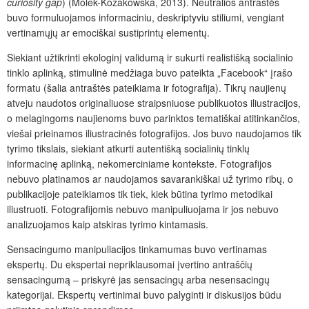
curiosity gap
) (Molek-Kozakowska, 2013). Neutralios antraštės
buvo formuluojamos informaciniu, deskriptyviu stiliumi, vengiant
vertinamųjų ar emociškai sustiprintų elementų.
Siekiant užtikrinti ekologinį validumą ir sukurti realistišką socialinio
tinklo aplinką, stimulinė medžiaga buvo pateikta „Facebook“ įrašo
formatu (šalia antraštės pateikiama ir fotografija). Tikrų naujienų
atveju naudotos originaliuose straipsniuose publikuotos iliustracijos,
o melagingoms naujienoms buvo parinktos tematiškai atitinkančios,
viešai prieinamos iliustracinės fotografijos. Jos buvo naudojamos tik
tyrimo tikslais, siekiant atkurti autentišką socialinių tinklų
informacinę aplinką, nekomerciniame kontekste. Fotografijos
nebuvo platinamos ar naudojamos savarankiškai už tyrimo ribų, o
publikacijoje pateikiamos tik tiek, kiek būtina tyrimo metodikai
iliustruoti. Fotografijomis nebuvo manipuliuojama ir jos nebuvo
analizuojamos kaip atskiras tyrimo kintamasis.
Sensacingumo manipuliacijos tinkamumas buvo vertinamas
ekspertų. Du ekspertai nepriklausomai įvertino antraščių
sensacingumą – priskyrė jas sensacingų arba nesensacingų
kategorijai. Ekspertų vertinimai buvo palyginti ir diskusijos būdu