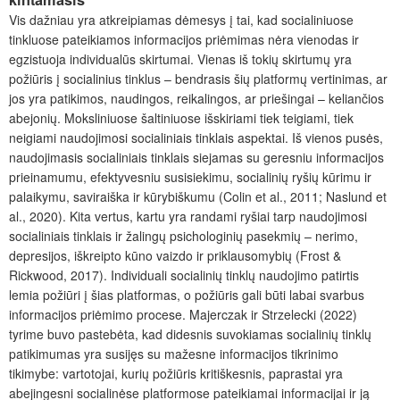
Vis dažniau yra atkreipiamas dėmesys į tai, kad socialiniuose
tinkluose pateikiamos informacijos priėmimas nėra vienodas ir
egzistuoja individualūs skirtumai. Vienas iš tokių skirtumų yra
požiūris į socialinius tinklus – bendrasis šių platformų vertinimas, ar
jos yra patikimos, naudingos, reikalingos, ar priešingai – keliančios
abejonių. Moksliniuose šaltiniuose išskiriami tiek teigiami, tiek
neigiami naudojimosi socialiniais tinklais aspektai. Iš vienos pusės,
naudojimasis socialiniais tinklais siejamas su geresniu informacijos
prieinamumu, efektyvesniu susisiekimu, socialinių ryšių kūrimu ir
palaikymu, saviraiška ir kūrybiškumu (Colin et al., 2011; Naslund et
al., 2020). Kita vertus, kartu yra randami ryšiai tarp naudojimosi
socialiniais tinklais ir žalingų psichologinių pasekmių – nerimo,
depresijos, iškreipto kūno vaizdo ir priklausomybių (Frost &
Rickwood, 2017). Individuali socialinių tinklų naudojimo patirtis
lemia požiūri į šias platformas, o požiūris gali būti labai svarbus
informacijos priėmimo procese. Majerczak ir Strzelecki (2022)
tyrime buvo pastebėta, kad didesnis suvokiamas socialinių tinklų
patikimumas yra susijęs su mažesne informacijos tikrinimo
tikimybe: vartotojai, kurių požiūris kritiškesnis, paprastai yra
abejingesni socialinėse platformose pateikiamai informacijai ir ją