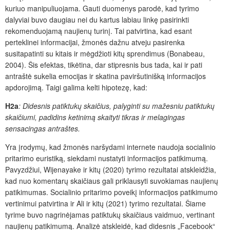
kuriuo manipuliuojama. Gauti duomenys parodė, kad tyrimo
dalyviai buvo daugiau nei du kartus labiau linkę pasirinkti
rekomenduojamą naujienų turinį. Tai patvirtina, kad esant
perteklinei informacijai, žmonės dažnu atveju pasirenka
susitapatinti su kitais ir mėgdžioti kitų sprendimus (Bonabeau,
2004). Šis efektas, tikėtina, dar stipresnis bus tada, kai ir pati
antraštė sukelia emocijas ir skatina paviršutinišką informacijos
apdorojimą. Taigi galima kelti hipotezę, kad:
H2a
: Didesnis patiktukų skaičius, palyginti su mažesniu patiktukų
skaičiumi, padidins ketinimą skaityti tikras ir melagingas
sensacingas antraštes.
Yra įrodymų, kad žmonės naršydami internete naudoja socialinio
pritarimo euristiką, siekdami nustatyti informacijos patikimumą.
Pavyzdžiui, Wijenayake ir kitų (2020) tyrimo rezultatai atskleidžia,
kad nuo komentarų skaičiaus gali priklausyti suvokiamas naujienų
patikimumas. Socialinio pritarimo poveikį informacijos patikimumo
vertinimui patvirtina ir Ali ir kitų (2021) tyrimo rezultatai. Šiame
tyrime buvo nagrinėjamas patiktukų skaičiaus vaidmuo, vertinant
naujienų patikimumą. Analizė atskleidė, kad didesnis „Facebook“