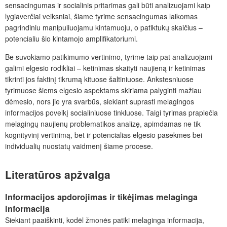
sensacingumas ir socialinis pritarimas gali būti analizuojami kaip
lygiaverčiai veiksniai, šiame tyrime sensacingumas laikomas
pagrindiniu manipuliuojamu kintamuoju, o patiktukų skaičius –
potencialiu šio kintamojo amplifikatoriumi.
Be suvokiamo patikimumo vertinimo, tyrime taip pat analizuojami
galimi elgesio rodikliai – ketinimas skaityti naujieną ir ketinimas
tikrinti jos faktinį tikrumą kituose šaltiniuose. Ankstesniuose
tyrimuose šiems elgesio aspektams skiriama palyginti mažiau
dėmesio, nors jie yra svarbūs, siekiant suprasti melagingos
informacijos poveikį socialiniuose tinkluose. Taigi tyrimas praplečia
melagingų naujienų problematikos analizę, apimdamas ne tik
kognityvinį vertinimą, bet ir potencialias elgesio pasekmes bei
individualių nuostatų vaidmenį šiame procese.
Literatūros apžvalga
Informacijos apdorojimas ir tikėjimas melaginga
informacija
Siekiant paaiškinti, kodėl žmonės patiki melaginga informacija,