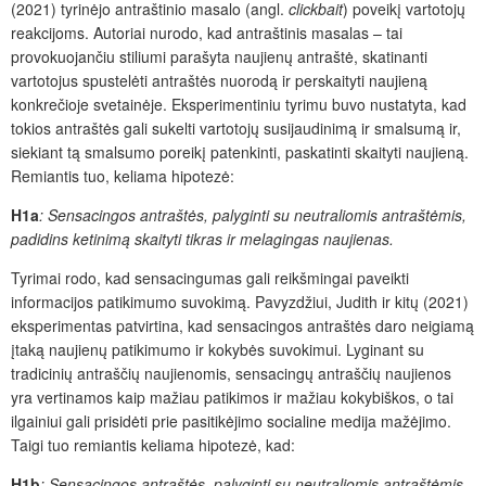
(2021) tyrinėjo antraštinio masalo (angl.
clickbait
) poveikį vartotojų
reakcijoms. Autoriai nurodo, kad antraštinis masalas – tai
provokuojančiu stiliumi parašyta naujienų antraštė, skatinanti
vartotojus spustelėti antraštės nuorodą ir perskaityti naujieną
konkrečioje svetainėje. Eksperimentiniu tyrimu buvo nustatyta, kad
tokios antraštės gali sukelti vartotojų susijaudinimą ir smalsumą ir,
siekiant tą smalsumo poreikį patenkinti, paskatinti skaityti naujieną.
Remiantis tuo, keliama hipotezė:
H1a
: Sensacingos antraštės, palyginti su neutraliomis antraštėmis,
padidins ketinimą skaityti tikras ir melagingas naujienas.
Tyrimai rodo, kad sensacingumas gali reikšmingai paveikti
informacijos patikimumo suvokimą. Pavyzdžiui, Judith ir kitų (2021)
eksperimentas patvirtina, kad sensacingos antraštės daro neigiamą
įtaką naujienų patikimumo ir kokybės suvokimui. Lyginant su
tradicinių antraščių naujienomis, sensacingų antraščių naujienos
yra vertinamos kaip mažiau patikimos ir mažiau kokybiškos, o tai
ilgainiui gali prisidėti prie pasitikėjimo socialine medija mažėjimo.
Taigi tuo remiantis keliama hipotezė, kad:
H1b
: Sensacingos antraštės, palyginti su neutraliomis antraštėmis,