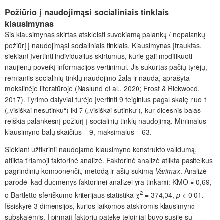
Požiūrio į naudojimąsi socialiniais tinklais
klausimynas
Šis klausimynas skirtas atskleisti suvokiamą palankų / nepalankų
požiūrį į naudojimąsi socialiniais tinklais. Klausimynas įtrauktas,
siekiant įvertinti individualius skirtumus, kurie gali modifikuoti
naujienų poveikį informacijos vertinimui. Jis sukurtas pačių tyrėjų,
remiantis socialinių tinklų naudojimo žala ir nauda, aprašyta
mokslinėje literatūroje (Naslund et al., 2020; Frost & Rickwood,
2017). Tyrimo dalyviai turėjo įvertinti 9 teiginius pagal skalę nuo 1
(„visiškai nesutinku“) iki 7 („visiškai sutinku“), kur didesnis balas
reiškia palankesnį požiūrį į socialinių tinklų naudojimą. Minimalus
klausimyno balų skaičius – 9, maksimalus – 63.
Siekiant užtikrinti naudojamo klausimyno konstrukto validumą,
atlikta tiriamoji faktorinė analizė. Faktorinė analizė atlikta pasitelkus
pagrindinių komponenčių metodą ir ašių sukimą
Varimax
. Analizė
parodė, kad duomenys faktorinei analizei yra tinkami: KMO = 0,69,
2
o Bartletto sferiškumo kriterijaus statistika χ
= 374,04,
p
< 0,01.
Išsiskyrė 3 dimensijos, kurios laikomos atskiromis klausimyno
subskalėmis. Į pirmąjį faktorių patekę teiginiai buvo susiję su