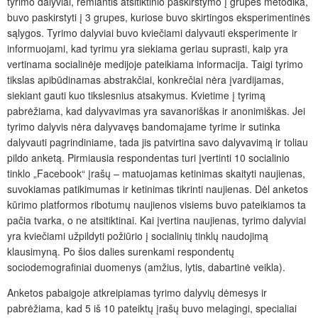
tyrimo dalyviai, remiantis atsitiktinio paskirstymo į grupes metodika,
buvo paskirstyti į 3 grupes, kuriose buvo skirtingos eksperimentinės
sąlygos. Tyrimo dalyviai buvo kviečiami dalyvauti eksperimente ir
informuojami, kad tyrimu yra siekiama geriau suprasti, kaip yra
vertinama socialinėje medijoje pateikiama informacija. Taigi tyrimo
tikslas apibūdinamas abstrakčiai, konkrečiai nėra įvardijamas,
siekiant gauti kuo tikslesnius atsakymus.
Kvietime į tyrimą
pabrėžiama, kad dalyvavimas yra savanoriškas ir anonimiškas. Jei
tyrimo dalyvis nėra dalyvavęs bandomajame tyrime ir sutinka
dalyvauti pagrindiniame, tada jis patvirtina savo dalyvavimą ir toliau
pildo anketą. Pirmiausia respondentas turi įvertinti 10 socialinio
tinklo „Facebook“ įrašų – matuojamas ketinimas skaityti naujienas,
suvokiamas patikimumas ir ketinimas tikrinti naujienas. Dėl anketos
kūrimo platformos ribotumų naujienos visiems buvo pateikiamos ta
pačia tvarka, o ne atsitiktinai. Kai įvertina naujienas, tyrimo dalyviai
yra kviečiami užpildyti požiūrio į socialinių tinklų naudojimą
klausimyną. Po šios dalies surenkami respondentų
sociodemografiniai duomenys (amžius, lytis, dabartinė veikla).
Anketos pabaigoje atkreipiamas tyrimo dalyvių dėmesys ir
pabrėžiama, kad 5 iš 10 pateiktų įrašų buvo melagingi, specialiai