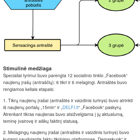
Stimulinė medžiaga
Specialiai tyrimui buvo parengta 12 socialinio tinklo „Facebook“
naujienų įrašų (antraščių): 6 tikri ir 6 melagingi. Antraštės buvo
rengiamos keliais etapais:
1. Tikrų naujienų įrašai (antraštės ir vaizdinis turinys) buvo atrinkti
iš naujienų portalų „15min“ ir „
DELFI.lt
“ „Facebook“ paskyrų.
Atrenkant tikras naujienas buvo atsižvelgiama į jų aktualumą,
teminę įvairovę ir aiškų faktinį statusą.
2. Melagingų naujienų įrašai (antraštės ir vaizdinis turinys) buvo
kuriami naudojantis faktų tikrinimo platformose „Demaskuok“ ir