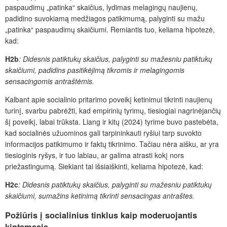
paspaudimų „patinka“ skaičius, lydimas melagingų naujienų,
padidino suvokiamą medžiagos patikimumą, palyginti su mažu
„patinka“ paspaudimų skaičiumi. Remiantis tuo, keliama hipotezė,
kad:
H2b
: Didesnis patiktukų skaičius, palyginti su mažesniu patiktukų
skaičiumi, padidins pasitikėjimą tikromis ir melagingomis
sensacingomis antraštėmis.
Kalbant apie socialinio pritarimo poveikį ketinimui tikrinti naujienų
turinį, svarbu pabrėžti, kad empirinių tyrimų, tiesiogiai nagrinėjančių
šį poveikį, labai trūksta. Liang ir kitų (2024) tyrime buvo pastebėta,
kad socialinės užuominos gali tarpininkauti ryšiui tarp suvokto
informacijos patikimumo ir faktų tikrinimo. Tačiau nėra aišku, ar yra
tiesioginis ryšys, ir tuo labiau, ar galima atrasti kokį nors
priežastingumą. Siekiant tai išsiaiškinti, keliama hipotezė, kad:
H2c
: Didesnis patiktukų skaičius, palyginti su mažesniu patiktukų
skaičiumi, sumažins ketinimą tikrinti sensacingas antraštes.
Požiūris į socialinius tinklus kaip moderuojantis
kintamasis