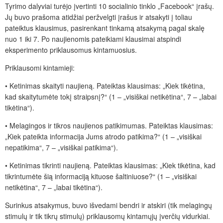
Tyrimo dalyviai turėjo įvertinti 10 socialinio tinklo „Facebook“ įrašų.
Jų buvo prašoma atidžiai peržvelgti įrašus ir atsakyti į toliau
pateiktus klausimus, pasirenkant tinkamą atsakymą pagal skalę
nuo 1 iki 7. Po naujienomis pateikiami klausimai atspindi
eksperimento priklausomus kintamuosius.
Priklausomi kintamieji:
• Ketinimas skaityti naujieną. Pateiktas klausimas: „Kiek tikėtina,
kad skaitytumėte tokį straipsnį?“ (1 – „visiškai netikėtina“, 7 – „labai
tikėtina“).
• Melagingos ir tikros naujienos patikimumas. Pateiktas klausimas:
„Kiek pateikta informacija Jums atrodo patikima?“ (1 – „visiškai
nepatikima“, 7 – „visiškai patikima“).
• Ketinimas tikrinti naujieną. Pateiktas klausimas: „Kiek tikėtina, kad
tikrintumėte šią informaciją kituose šaltiniuose?“ (1 – „visiškai
netikėtina“, 7 – „labai tikėtina“).
Surinkus atsakymus, buvo išvedami bendri ir atskiri (tik melagingų
stimulų ir tik tikrų stimulų) priklausomų kintamųjų įverčių vidurkiai.