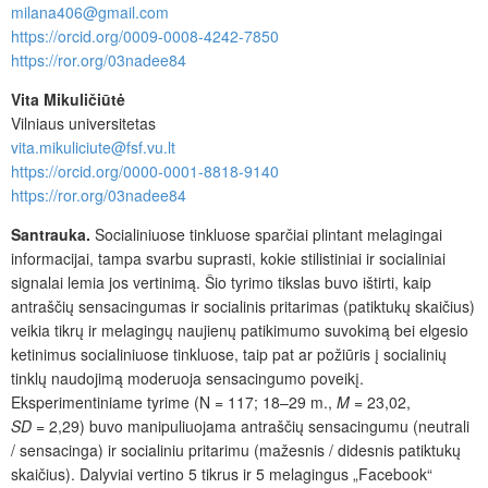
milana406@gmail.com
https://orcid.org/0009-0008-4242-7850
https://ror.org/03nadee84
Vita Mikuličiūtė
Vilniaus universitetas
vita.mikuliciute@fsf.vu.lt
https://orcid.org/0000-0001-8818-9140
https://ror.org/03nadee84
Santrauka.
Socialiniuose tinkluose sparčiai plintant melagingai
informacijai, tampa svarbu suprasti, kokie stilistiniai ir socialiniai
signalai lemia jos vertinimą. Šio tyrimo tikslas buvo ištirti, kaip
antraščių sensacingumas ir socialinis pritarimas (patiktukų skaičius)
veikia tikrų ir melagingų naujienų patikimumo suvokimą bei elgesio
ketinimus socialiniuose tinkluose, taip pat ar požiūris į socialinių
tinklų naudojimą moderuoja sensacingumo poveikį.
Eksperimentiniame tyrime (N = 117; 18–29 m.,
M
= 23,02,
SD
= 2,29) buvo manipuliuojama antraščių sensacingumu (neutrali
/ sensacinga) ir socialiniu pritarimu (mažesnis / didesnis patiktukų
skaičius). Dalyviai vertino 5 tikrus ir 5 melagingus „Facebook“