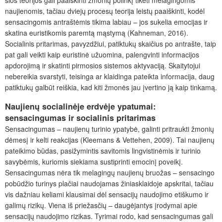
naujienomis, tačiau dviejų procesų teorija leistų paaiškinti, kodėl
sensacingomis antraštėmis tikima labiau – jos sukelia emocijas ir
skatina euristikomis paremtą mąstymą (Kahneman, 2016).
Socialinis pritarimas, pavyzdžiui, patiktukų skaičius po antrašte, taip
pat gali veikti kaip euristinė užuomina, palengvinti informacijos
apdorojimą ir skatinti pirmosios sistemos aktyvaciją. Skaitytojui
nebereikia svarstyti, teisinga ar klaidinga pateikta informacija, daug
patiktukų galbūt reiškia, kad kiti žmonės jau įvertino ją kaip tinkamą.
Naujienų socialinėje erdvėje ypatumai:
sensacingumas ir socialinis pritarimas
Sensacingumas – naujienų turinio ypatybė, galinti pritraukti žmonių
dėmesį ir kelti reakcijas (Kleemans & Vettehen, 2009). Tai naujienų
pateikimo būdas, pasižymintis savitomis lingvistinėmis ir turinio
savybėmis, kuriomis siekiama sustiprinti emocinį poveikį.
Sensacingumas nėra tik melagingų naujienų bruožas – sensacingo
pobūdžio turinys plačiai naudojamas žiniasklaidoje apskritai, tačiau
vis dažniau keliami klausimai dėl sensacijų naudojimo etiškumo ir
galimų rizikų. Viena iš priežasčių – daugėjantys įrodymai apie
sensacijų naudojimo rizikas. Tyrimai rodo, kad sensacingumas gali