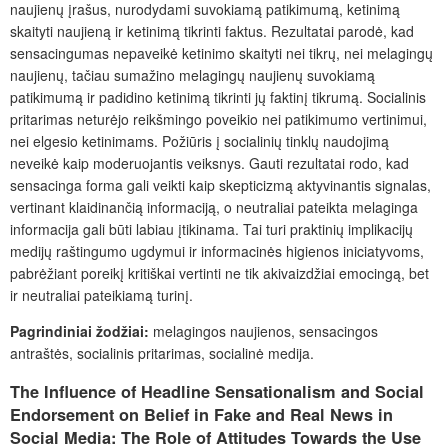
naujienų įrašus, nurodydami suvokiamą patikimumą, ketinimą
skaityti naujieną ir ketinimą tikrinti faktus. Rezultatai parodė, kad
sensacingumas nepaveikė ketinimo skaityti nei tikrų, nei melagingų
naujienų, tačiau sumažino melagingų naujienų suvokiamą
patikimumą ir padidino ketinimą tikrinti jų faktinį tikrumą. Socialinis
pritarimas neturėjo reikšmingo poveikio nei patikimumo vertinimui,
nei elgesio ketinimams. Požiūris į socialinių tinklų naudojimą
neveikė kaip moderuojantis veiksnys. Gauti rezultatai rodo, kad
sensacinga forma gali veikti kaip skepticizmą aktyvinantis signalas,
vertinant klaidinančią informaciją, o neutraliai pateikta melaginga
informacija gali būti labiau įtikinama. Tai turi praktinių implikacijų
medijų raštingumo ugdymui ir informacinės higienos iniciatyvoms,
pabrėžiant poreikį kritiškai vertinti ne tik akivaizdžiai emocingą, bet
ir neutraliai pateikiamą turinį.
Pagrindiniai žodžiai:
melagingos naujienos, sensacingos
antraštės, socialinis pritarimas, socialinė medija.
The Influence of Headline Sensationalism and Social
Endorsement on Belief in Fake and Real News in
Social Media: The Role of Attitudes Towards the Use