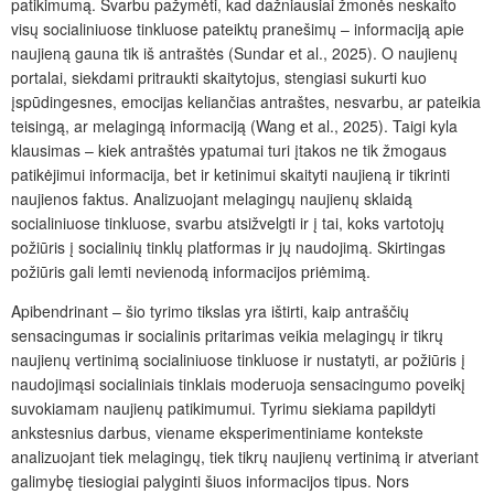
patikimumą. Svarbu pažymėti, kad dažniausiai žmonės neskaito
visų socialiniuose tinkluose pateiktų pranešimų – informaciją apie
naujieną gauna tik iš antraštės (Sundar et al., 2025). O naujienų
portalai, siekdami pritraukti skaitytojus, stengiasi sukurti kuo
įspūdingesnes, emocijas keliančias antraštes, nesvarbu, ar pateikia
teisingą, ar melagingą informaciją (Wang et al., 2025). Taigi kyla
klausimas – kiek antraštės ypatumai turi įtakos ne tik žmogaus
patikėjimui informacija, bet ir ketinimui skaityti naujieną ir tikrinti
naujienos faktus. Analizuojant melagingų naujienų sklaidą
socialiniuose tinkluose, svarbu atsižvelgti ir į tai, koks vartotojų
požiūris į socialinių tinklų platformas ir jų naudojimą. Skirtingas
požiūris gali lemti nevienodą informacijos priėmimą.
Apibendrinant – šio tyrimo tikslas yra ištirti, kaip antraščių
sensacingumas ir socialinis pritarimas veikia melagingų ir tikrų
naujienų vertinimą socialiniuose tinkluose ir nustatyti, ar požiūris į
naudojimąsi socialiniais tinklais moderuoja sensacingumo poveikį
suvokiamam naujienų patikimumui. Tyrimu siekiama papildyti
ankstesnius darbus, viename eksperimentiniame kontekste
analizuojant tiek melagingų, tiek tikrų naujienų vertinimą ir atveriant
galimybę tiesiogiai palyginti šiuos informacijos tipus. Nors