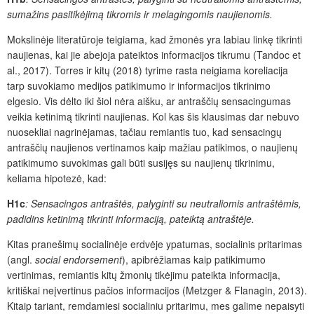
sumažins pasitikėjimą tikromis ir melagingomis naujienomis.
Mokslinėje literatūroje teigiama, kad žmonės yra labiau linkę tikrinti
naujienas, kai jie abejoja pateiktos informacijos tikrumu (Tandoc et
al., 2017). Torres ir kitų (2018) tyrime rasta neigiama koreliacija
tarp suvokiamo medijos patikimumo ir informacijos tikrinimo
elgesio. Vis dėlto iki šiol nėra aišku, ar antraščių sensacingumas
veikia ketinimą tikrinti naujienas. Kol kas šis klausimas dar nebuvo
nuosekliai nagrinėjamas, tačiau remiantis tuo, kad sensacingų
antraščių naujienos vertinamos kaip mažiau patikimos, o naujienų
patikimumo suvokimas gali būti susijęs su naujienų tikrinimu,
keliama hipotezė, kad:
H1c
:
Sensacingos antraštės, palyginti su neutraliomis antraštėmis,
padidins ketinimą tikrinti informaciją, pateiktą antraštėje.
Kitas pranešimų socialinėje erdvėje ypatumas, socialinis pritarimas
(angl.
social endorsement
), apibrėžiamas kaip patikimumo
vertinimas, remiantis kitų žmonių tikėjimu pateikta informacija,
kritiškai neįvertinus pačios informacijos (Metzger & Flanagin, 2013).
Kitaip tariant, remdamiesi socialiniu pritarimu, mes galime nepaisyti