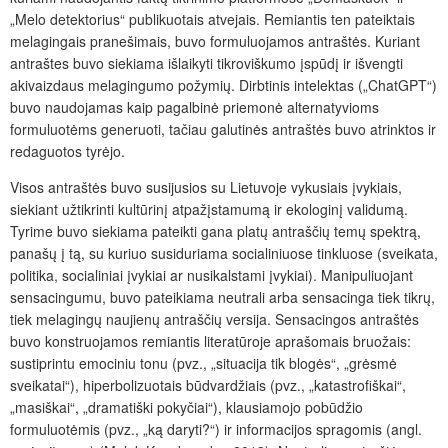
„Melo detektorius“ publikuotais atvejais. Remiantis ten pateiktais
melagingais pranešimais, buvo formuluojamos antraštės. Kuriant
antraštes buvo siekiama išlaikyti tikroviškumo įspūdį ir išvengti
akivaizdaus melagingumo požymių. Dirbtinis intelektas („ChatGPT“)
buvo naudojamas kaip pagalbinė priemonė alternatyvioms
formuluotėms generuoti, tačiau galutinės antraštės buvo atrinktos ir
redaguotos tyrėjo.
Visos antraštės buvo susijusios su Lietuvoje vykusiais įvykiais,
siekiant užtikrinti kultūrinį atpažįstamumą ir ekologinį validumą.
Tyrime buvo siekiama pateikti gana platų antraščių temų spektrą,
panašų į tą, su kuriuo susiduriama socialiniuose tinkluose (sveikata,
politika, socialiniai įvykiai ar nusikalstami įvykiai). Manipuliuojant
sensacingumu, buvo pateikiama neutrali arba sensacinga tiek tikrų,
tiek melagingų naujienų antraščių versija. Sensacingos antraštės
buvo konstruojamos remiantis literatūroje aprašomais bruožais:
sustiprintu emociniu tonu (pvz., „situacija tik blogės“, „grėsmė
sveikatai“), hiperbolizuotais būdvardžiais (pvz., „katastrofiškai“,
„masiškai“, „dramatiški pokyčiai“), klausiamojo pobūdžio
formuluotėmis (pvz., „ką daryti?“) ir informacijos spragomis (angl.