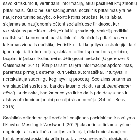
savo kritiškumo ir, vertindami informaciją, aklai pasitikėti kitų žmonių
pritarimais. Kitaip nei sensacingumas, socialinis pritarimas yra ne
naujienos turinio savybė, o kontekstinis bruožas, kuris labiau
siejamas su naujienomis būtent socialiniuose tinkluose, kur
vartotojams pateikiami kiekybiniai kitų vartotojų reakcijų rodikliai
(patiktukai, komentarai, pasidalinimai). Socialinis pritarimas yra
laikomas viena iš euristikų. Euristika – tai kognityvinė strategija, kuri
ignoruoja dalį informacijos, siekiant priimti sprendimus greičiau,
taupiau ir (arba) tiksliau nei sudėtingesni metodai (Gigerenzer &
Gaissmaier, 2011). Kitaip tariant, tai yra informacijos apdorojimas,
paremtas pirmąja sistema, kuri veikia automatiškai, intuityviai ir
nereikalauja sudėtingų kognityvinių procesų. Socialinis pritarimas
yra glaudžiai susijęs su bandos jausmo efektu (angl.
bandwagon
effect
), kuris sako, kad žmonės yra linkę dėtis prie daugumos ir
atstovauti dominuojančiai pozicijai visuomenėje (Schmitt-Beck,
2015).
Socialinis pritarimas gali padidinti naujienos pasirinkimo ir skaitymo
tikimybę. Messing ir Westwood (2012) eksperimentiniame tyrime
nagrinėjo, ar socialinės medijos vartotojai, rinkdamiesi naujienų
turinį, remiasi socialiniu pritarimu, t. y. rekomendacijų skaičiumi,