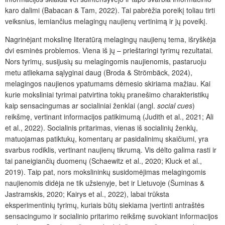
karo dalimi (Babacan & Tam, 2022). Tai pabrėžia poreikį toliau tirti
veiksnius, lemiančius melagingų naujienų vertinimą ir jų poveikį.
Nagrinėjant mokslinę literatūrą melagingų naujienų tema, išryškėja
dvi esminės problemos. Viena iš jų – prieštaringi tyrimų rezultatai.
Nors tyrimų, susijusių su melagingomis naujienomis, pastaruoju
metu atliekama sąlyginai daug (Broda & Strömbäck, 2024),
melagingos naujienos ypatumams dėmesio skiriama mažiau. Kai
kurie moksliniai tyrimai patvirtina tokių pranešimo charakteristikų
kaip sensacingumas ar socialiniai ženklai (angl.
social cues
)
reikšmę, vertinant informacijos patikimumą (Judith et al., 2021; Ali
et al., 2022). Socialinis pritarimas, vienas iš socialinių ženklų,
matuojamas patiktukų, komentarų ar pasidalinimų skaičiumi, yra
svarbus rodiklis, vertinant naujienų tikrumą. Vis dėlto galima rasti ir
tai paneigiančių duomenų (Schaewitz et al., 2020; Kluck et al.,
2019). Taip pat, nors mokslininkų susidomėjimas melagingomis
naujienomis didėja ne tik užsienyje, bet ir Lietuvoje (Šuminas &
Jastramskis, 2020; Kairys et al., 2022), labai trūksta
eksperimentinių tyrimų, kuriais būtų siekiama įvertinti antraštės
sensacingumo ir socialinio pritarimo reikšmę suvokiant informacijos