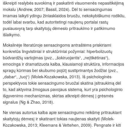
iškreipti realybės suvokimą ir paskatinti visuomenės nepasitikėjimą
mokslu (Andrew, 2007; Bassil, 2024). Dėl to sensacingumas
imamas laikyti ydingu žiniasklaidos bruožu, nekokybiškumo rodikliu,
todėl labai svarbu, kad autoritetingi naujienų portalai rastų
pusiausvyrą tarp skaitytojų dėmesio pritraukimo ir patikimumo
išlaikymo.
Mokslinėje literatūroje sensacingoms antraštėms priskiriami
konkretūs lingvistiniai ir struktūriniai požymiai: hiperbolizuotų
būdvardžių vartojimas (pvz., „šokiruojantis“, „neįtikėtinas“),
emocinga ir dramatizuota kalba, klausiamoji struktūra, informacijos
spragų kūrimas bei skubumo pojūtį sustiprinantys žodžiai (pvz.,
„dabar“, „tuoj“) (Molek-Kozakowska, 2013). Iš psichologinės
perspektyvos tokie sensacingumo bruožai skatina įsitraukimą dėl
to, kad aktyvina žmogaus pavojaus sistemą, kuri yra psichologinio
išgyvenimo mechanizmas, skirtas atkreipti dėmesį į grėsmės
signalus (Ng & Zhao, 2018).
Ne
vienas autorius kalba apie sensacingumo reikšmę pritraukiant
skaitytojų dėmesį ir skatinant tokias naujienas skaityti (Molek-
Kozakowska, 2013; Kleemans & Vettehen, 2009). Pengnate ir kiti