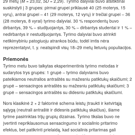
29 metų (
M
= 23,02,
SD
= 2,29). Tyrimo dalyviai buvo atsitiktinai
suskirstyti į 3 grupes: pirmai grupei priklausė 40 (25 moterys, 15
vyrų), antrai grupei – 41 (29 moterys, 12 vyrų) ir trečiai grupei – 36
(28 moterys, 8 vyrai) tyrimo dalyviai. 30 % respondentų buvo
dirbantys, 39 % – studijuojantys, 30 % – dirbantys studentai ir 1 % –
nedirbantys ir nestudijuojantys. Tyrimo dalyviai buvo atrinkti
netikimybiniu patogiuoju atrankos būdu, todėl imtis nėra
reprezentatyvi, t. y. neatspindi visų 18–29 metų lietuvių populiacijos.
Priemonės
Tyrimo metu buvo taikytas eksperimentinis tyrimo metodas ir
sudarytos trys grupės: 1 grupė – tyrimo dalyviams buvo
pateikiamos neutralios antraštės su mažesniu patiktukų skaičiumi; 2
grupė – sensacingos antraštės su mažesniu patiktukų skaičiumi; 3
grupė – sensacingos antraštės su didesniu patiktukų skaičiumi.
Nors klasikinė 2 × 2 faktorinė schema leistų įtraukti ir ketvirtąją
sąlygą (neutrali antraštė ir didesnis patiktukų skaičius), šiame
tyrime pasirinktas trijų grupių dizainas. Tyrimo tikslas buvo ne
įvertinti nepriklausomus sensacingumo ir socialinio pritarimo
efektus, bet patikrinti prielaidą, kad socialinis pritarimas gali