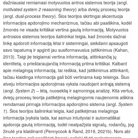
dažniausiai remiamasi motyvuotos antros sistemos teorija (angl.
motivated system 2 reasoning theory
) arba dviejų procesų teorija
(angl.
dual-process theory
). Šios teorijos skirtingai akcentuoja
informacijos apdorojimo mechanizmus, tačiau abi paaiškina, kodėl
žmonės ne visada kritiškai vertina gautą informaciją. Motyvuotos
antrosios sistemos teorijos šalininkai teigia, kad žmonės dažnai
linkę apdoroti informaciją lėtai ir sistemingai, siekdami apsaugoti
savo tapatumą ir apginti jau susiformavusius įsitikinimus (Kahan,
2013). Taigi jie teigiamai vertina informaciją, atitinkančią jų
identitetą, o prieštaraujančią informaciją priima kritiškai. Kalbant
apie melagingą informaciją, tai reiškia, kad įsitikinimus atitinkanti,
tačiau klaidinga informacija gali būti vertinama kaip teisinga. Šiuo
atveju informacijos apdorojimas vyksta naudojant antrąją sistemą
(angl.
System 2
) – lėtą, nuoseklią ir sąmoningą analizę. Kita vertus,
dviejų procesų teorija patikėjimą melagingomis naujienomis aiškina
remdamasi pirmąja informacijos apdorojimo sistema (angl.
System
1
). Šios teorijos šalininkai teigia, kad patikėjimas melaginga
informacija įvyksta tada, kai asmuo intuityviai ir automatiškai
apdoroja gautą informaciją, todėl neatpažįsta signalų, rodančių, jog
žinutė yra klaidinanti (Pennycook & Rand, 2019, 2021b). Nors abi
šios teorijos gali paaiškinti žmonių polinkį tikėti melagingomis