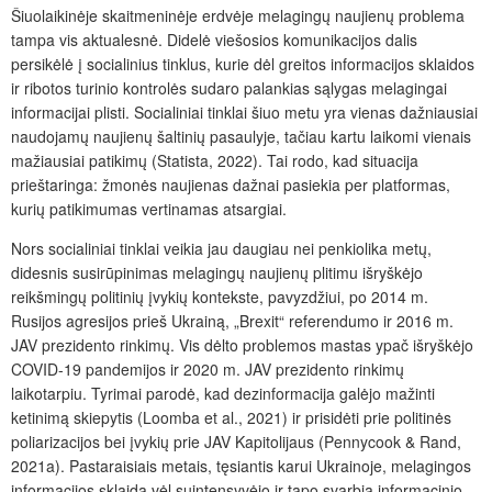
Šiuolaikinėje skaitmeninėje erdvėje melagingų naujienų problema
tampa vis aktualesnė. Didelė viešosios komunikacijos dalis
persikėlė į socialinius tinklus, kurie dėl greitos informacijos sklaidos
ir ribotos turinio kontrolės sudaro palankias sąlygas melagingai
informacijai plisti. Socialiniai tinklai šiuo metu yra vienas dažniausiai
naudojamų naujienų šaltinių pasaulyje, tačiau kartu laikomi vienais
mažiausiai patikimų (Statista, 2022). Tai rodo, kad situacija
prieštaringa: žmonės naujienas dažnai pasiekia per platformas,
kurių patikimumas vertinamas atsargiai.
Nors socialiniai tinklai veikia jau daugiau nei penkiolika metų,
didesnis susirūpinimas melagingų naujienų plitimu išryškėjo
reikšmingų politinių įvykių kontekste, pavyzdžiui, po 2014 m.
Rusijos agresijos prieš Ukrainą, „Brexit“ referendumo ir 2016 m.
JAV prezidento rinkimų. Vis dėlto problemos mastas ypač išryškėjo
COVID-19 pandemijos ir 2020 m. JAV prezidento rinkimų
laikotarpiu. Tyrimai parodė, kad dezinformacija galėjo mažinti
ketinimą skiepytis (Loomba et al., 2021) ir prisidėti prie politinės
poliarizacijos bei įvykių prie JAV Kapitolijaus (Pennycook & Rand,
2021a). Pastaraisiais metais, tęsiantis karui Ukrainoje, melagingos
informacijos sklaida vėl suintensyvėjo ir tapo svarbia informacinio