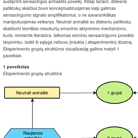
sustiprinti sensacingos antraštės poveikį. Kitaip tariant, didesnis
patiktukų skaičius buvo konceptualizuojamas kaip galimas
sensacingumo signalo amplifikatorius, o ne savarankiškas
manipuliuojamas veiksnys. Neutrali antraštė su didesniu patiktukų
skaičiumi teoriškai nesukurtų emocinio aktyvinimo mechanizmo,
kuris, remiantis literatūra, laikomas esminiu sensacingumo poveikio
tarpininku, todėl ši sąlyga nebuvo įtraukta į eksperimentinį dizainą.
Eksperimento grupių struktūros vizualizaciją galima matyti 1
paveiksle.
1 paveikslas
Eksperimento grupių struktūra