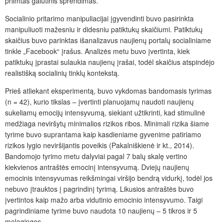
priimtas galutinis sprendimas.
Socialinio pritarimo manipuliacijai įgyvendinti buvo pasirinkta
manipuliuoti mažesniu ir didesniu patiktukų skaičiumi. Patiktukų
skaičius buvo parinktas išanalizavus naujienų portalų socialiniame
tinkle „Facebook“ įrašus. Analizės metu buvo įvertinta, kiek
patiktukų įprastai sulaukia naujienų įrašai, todėl skaičius atspindėjo
realistišką socialinių tinklų kontekstą.
Prieš atliekant eksperimentą, buvo vykdomas bandomasis tyrimas
(n = 42), kurio tikslas – įvertinti planuojamų naudoti naujienų
sukeliamų emocijų intensyvumą, siekiant užtikrinti, kad stimulinė
medžiaga neviršytų minimalios rizikos ribos. Minimali rizika šiame
tyrime buvo suprantama kaip kasdieniame gyvenime patiriamo
rizikos lygio neviršijantis poveikis (Pakalniškienė ir kt., 2014).
Bandomojo tyrimo metu dalyviai pagal 7 balų skalę vertino
kiekvienos antraštės emocinį intensyvumą. Dviejų naujienų
emocinis intensyvumas reikšmingai viršijo bendrą vidurkį, todėl jos
nebuvo įtrauktos į pagrindinį tyrimą. Likusios antraštės buvo
įvertintos kaip mažo arba vidutinio emocinio intensyvumo. Taigi
pagrindiniame tyrime buvo naudota 10 naujienų – 5 tikros ir 5
melagingos.