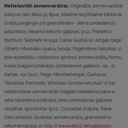
Nelietuviški asmenvardžiai.
Originalūs asmenvardžiai,
išskyrus tam tikrus jų tipus, rišliame rašytiniame tekste ar
žodžių junginyje yra gramatinami – jiems pridedamos
lietuviškos reikiamo linksnio galūnės, pvz.: Frederico
Burrhuso Skinnerio knyga; Carlas Gustavas Jungas teigė;
Alberto Munsellio spalvų teorija. Pagrindinės taisyklės: 1)
prie autentiškų vyriškosios giminės asmenvardžių formų,
kurios baigiasi priebalsiu, pridedamos galūnės -as, -is,
kartais -ius (pvz.: Hugo Münsterbergas, Gustavas
Teodoras Fechneris, Witoldas Gombrowiczius); 2) kai
nelietuviškas asmenvardis baigiasi netariama balse e
arba netariama priebalse, prieš pridedamas galūnes
rašytinas apostrofas (pvz.: Oswaldas Külpe’ė, René
Descartes’as). Išsamias asmenvardžių gramatinimo
rekomendacijas žr.
http://www.vlkk.lt/aktualiausios-