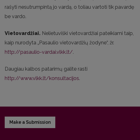
rašyti nesutrumpintą jo vardą, o toliau vartoti tik pavardę
be vardo.
Vietovardžiai.
Nelietuviški vietovardžiai pateikiami taip,
kaip nurodyta „Pasaulio vietovardžių žodyne“, žr.
http://pasaulio-vardai.vlkk.lt/
.
Daugiau kalbos patarimų galite rasti
http://www.vlkk.lt/konsultacijos
.
Make a Submission