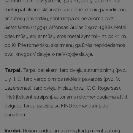
santrumpa
m.
, pavyzdžiui, 1579 m., 2005–2010 m. Kai
metai pateikiami skliausteliuose prie leidinių pavadinimų
ar autorių pavardžių, santrumpa
m.
nerašoma, pvz.,
Sielos tikrovė
(1934), Alfonsas Gučas (1907–1988). Metai
prieš mūsų erą ar mūsų eros metai žymimi – m. pr. Kr., m.
po Kr. Prie romėniškų skaitmenų galūnės nepridedamos,
pvz., knygos V dalyje, o ne V-ojoje dalyje.
Tarpai.
Tarpai paliekami tarp dviejų sutrumpinimų (pvz.,
t. y., t. t.), tarp vardo pirmos raidės ir pavardės (pvz., V.
Lazersonas), tarp dviejų inicialų (pvz., C. G. Rogersas).
Prieš įteikiant straipsnį, autoriams rekomenduojama atlikti
dvigubų tarpų paiešką su FIND komanda ir juos
panaikinti.
Vardai.
Rekomenduojama pirmą kartą minint autorių