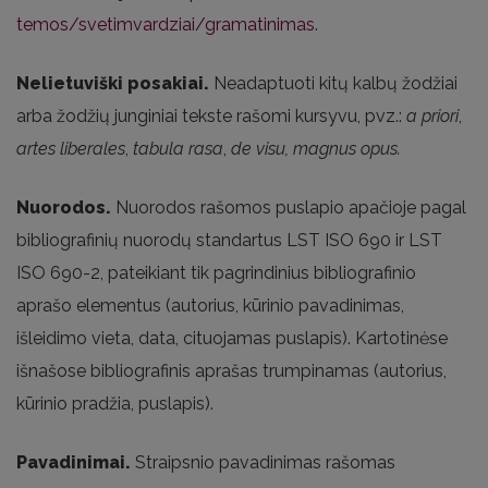
temos/svetimvardziai/gramatinimas
.
Nelietuviški posakiai.
Neadaptuoti kitų kalbų žodžiai
arba žodžių junginiai tekste rašomi kursyvu, pvz.:
a priori
,
artes liberales
,
tabula rasa
,
de visu
,
magnus opus
.
Nuorodos.
Nuorodos rašomos puslapio apačioje pagal
bibliografinių nuorodų standartus LST ISO 690 ir LST
ISO 690-2, pateikiant tik pagrindinius bibliografinio
aprašo elementus (autorius, kūrinio pavadinimas,
išleidimo vieta, data, cituojamas puslapis). Kartotinėse
išnašose bibliografinis aprašas trumpinamas (autorius,
kūrinio pradžia, puslapis).
Pavadinimai.
Straipsnio pavadinimas rašomas