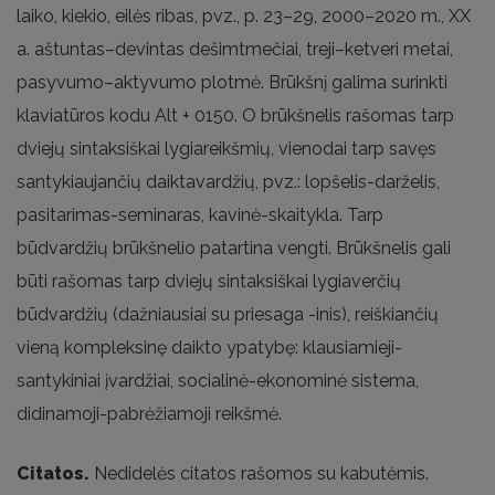
laiko, kiekio, eilės ribas, pvz., p. 23–29, 2000–2020 m., XX
a. aštuntas–devintas dešimtmečiai, treji–ketveri metai,
pasyvumo–aktyvumo plotmė. Brūkšnį galima surinkti
klaviatūros kodu Alt + 0150. O brūkšnelis rašomas tarp
dviejų sintaksiškai lygiareikšmių, vienodai tarp savęs
santykiaujančių daiktavardžių, pvz.: lopšelis-darželis,
pasitarimas-seminaras, kavinė-skaitykla. Tarp
būdvardžių brūkšnelio patartina vengti. Brūkšnelis gali
būti rašomas tarp dviejų sintaksiškai lygiaverčių
būdvardžių (dažniausiai su priesaga -inis), reiškiančių
vieną kompleksinę daikto ypatybę: klausiamieji-
santykiniai įvardžiai, socialinė-ekonominė sistema,
didinamoji-pabrėžiamoji reikšmė.
Citatos.
Nedidelės citatos rašomos su kabutėmis.