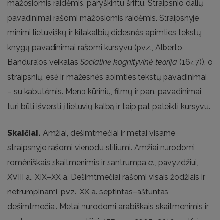
mažosiomis raidėmis, paryškintu šriftu. Straipsnio dalių
pavadinimai rašomi mažosiomis raidėmis. Straipsnyje
minimi lietuviškų ir kitakalbių didesnės apimties tekstų,
knygų pavadinimai rašomi kursyvu (pvz., Alberto
Bandura’os veikalas
Socialinė kognityvinė teorija
(1647)), o
straipsnių, esė ir mažesnės apimties tekstų pavadinimai
– su kabutėmis. Meno kūrinių, filmų ir pan. pavadinimai
turi būti išversti į lietuvių kalbą ir taip pat pateikti kursyvu.
Skaičiai.
Amžiai, dešimtmečiai ir metai visame
straipsnyje rašomi vienodu stiliumi. Amžiai nurodomi
romėniškais skaitmenimis ir santrumpa
a.
, pavyzdžiui,
XVIII a., XIX–XX a. Dešimtmečiai rašomi visais žodžiais ir
netrumpinami, pvz., XX a. septintas–aštuntas
dešimtmečiai. Metai nurodomi arabiškais skaitmenimis ir