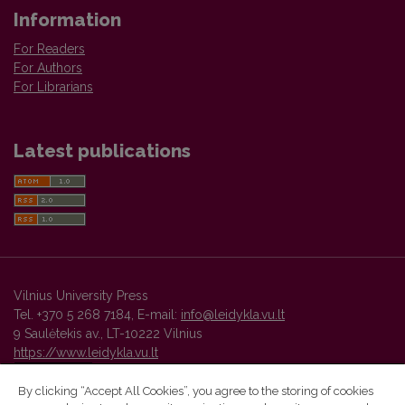
Information
For Readers
For Authors
For Librarians
Latest publications
Vilnius University Press
Tel. +370 5 268 7184, E-mail:
info@leidykla.vu.lt
9 Saulėtekis av., LT-10222 Vilnius
https://www.leidykla.vu.lt
By clicking “Accept All Cookies”, you agree to the storing of cookies