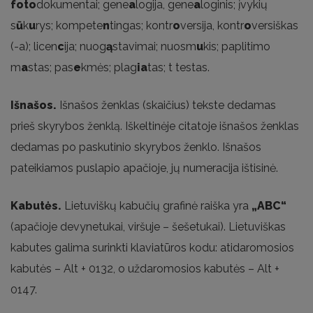
foto
dokumentai; gene
a
logija, gene
a
loginis; įvykių
s
ū
k
u
rys; kompete
n
tingas; kontr
o
versija, kontr
o
versiškas
(-a); licen
c
ija; nuog
ą
stavimai; nuosm
u
kis; paplitimo
m
a
stas; pas
e
kmės; plag
ia
tas; t testas.
Išnašos.
Išnašos ženklas (skaičius) tekste dedamas
prieš skyrybos ženklą. Iškeltinėje citatoje išnašos ženklas
dedamas po paskutinio skyrybos ženklo. Išnašos
pateikiamos puslapio apačioje, jų numeracija ištisinė.
Kabutės.
Lietuviškų kabučių grafinė raiška yra
„ABC“
(apačioje devynetukai, viršuje – šešetukai). Lietuviškas
kabutes galima surinkti klaviatūros kodu: atidaromosios
kabutės – Alt + 0132, o uždaromosios kabutės – Alt +
0147.