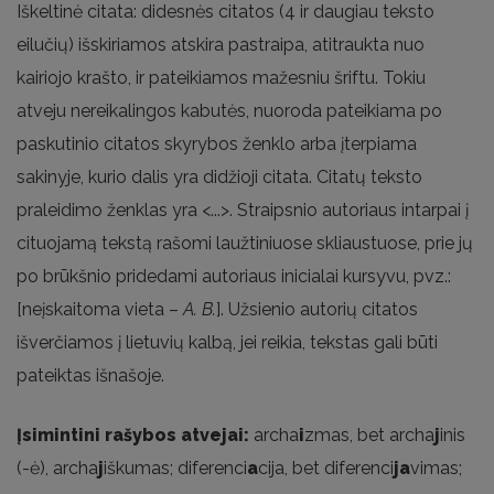
Iškeltinė citata: didesnės citatos (4 ir daugiau teksto
eilučių) išskiriamos atskira pastraipa, atitraukta nuo
kairiojo krašto, ir pateikiamos mažesniu šriftu. Tokiu
atveju nereikalingos kabutės, nuoroda pateikiama po
paskutinio citatos skyrybos ženklo arba įterpiama
sakinyje, kurio dalis yra didžioji citata. Citatų teksto
praleidimo ženklas yra <...>. Straipsnio autoriaus intarpai į
cituojamą tekstą rašomi laužtiniuose skliaustuose, prie jų
po brūkšnio pridedami autoriaus inicialai kursyvu, pvz.:
[neįskaitoma vieta –
A. B.
]. Užsienio autorių citatos
išverčiamos į lietuvių kalbą, jei reikia, tekstas gali būti
pateiktas išnašoje.
Įsimintini rašybos atvejai:
archa
i
zmas, bet archa
j
inis
(-ė), archa
j
iškumas; diferenci
a
cija, bet diferenci
ja
vimas;