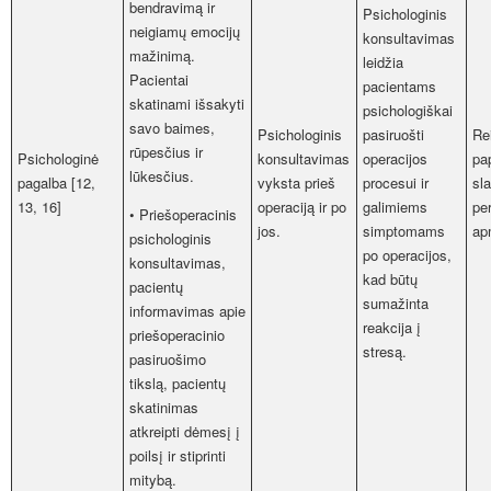
bendravimą ir
Psichologinis
neigiamų emocijų
konsultavimas
mažinimą.
leidžia
Pacientai
pacientams
skatinami išsakyti
psichologiškai
savo baimes,
Psichologinis
pasiruošti
Re
rūpesčius ir
Psichologinė
konsultavimas
operacijos
pa
lūkesčius.
pagalba [12,
vyksta prieš
procesui ir
sl
13, 16]
operaciją ir po
galimiems
pe
• Priešoperacinis
jos.
simptomams
ap
psichologinis
po operacijos,
konsultavimas,
kad būtų
pacientų
sumažinta
informavimas apie
reakcija į
priešoperacinio
stresą.
pasiruošimo
tikslą, pacientų
skatinimas
atkreipti dėmesį į
poilsį ir stiprinti
mitybą.