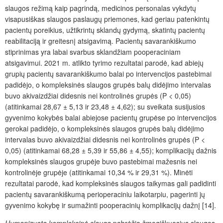
slaugos režimą kaip pagrindą, medicinos personalas vykdytų
visapusiškas slaugos paslaugų priemones, kad geriau patenkintų
pacientų poreikius, užtikrintų sklandų gydymą, skatintų pacientų
reabilitaciją ir greitesnį atsigavimą. Pacientų savarankiškumo
stiprinimas yra labai svarbus sklandžiam pooperaciniam
atsigavimui. 2021 m. atlikto tyrimo rezultatai parodė, kad abiejų
grupių pacientų savarankiškumo balai po intervencijos pastebimai
padidėjo, o kompleksinės slaugos grupės balų didėjimo intervalas
buvo akivaizdžiai didesnis nei kontrolinės grupės (P < 0,05)
(atitinkamai 28,67 ± 5,13 ir 23,48 ± 4,62); su sveikata susijusios
gyvenimo kokybės balai abiejose pacientų grupėse po intervencijos
gerokai padidėjo, o kompleksinės slaugos grupės balų didėjimo
intervalas buvo akivaizdžiai didesnis nei kontrolinės grupės (P <
0,05) (atitinkamai 68,28 ± 5,39 ir 55,86 ± 4,55); komplikacijų dažnis
kompleksinės slaugos grupėje buvo pastebimai mažesnis nei
kontrolinėje grupėje (atitinkamai 10,34 % ir 29,31 %). Minėti
rezultatai parodė, kad kompleksinės slaugos taikymas gali padidinti
pacientų savarankiškumą perioperaciniu laikotarpiu, pagerinti jų
gyvenimo kokybę ir sumažinti pooperacinių komplikacijų dažnį [14].