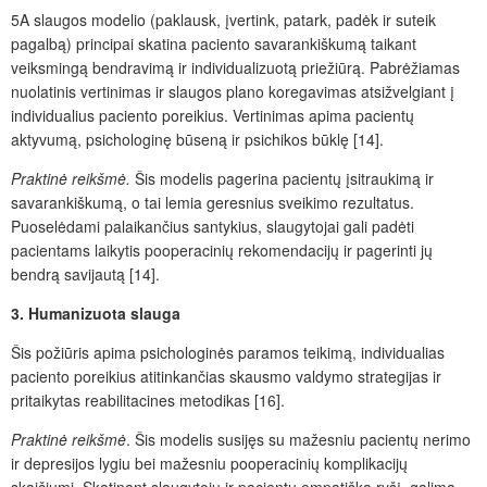
5A slaugos modelio
(paklausk, įvertink, patark, padėk ir suteik
pagalbą) principai skatina paciento savarankiškumą taikant
veiksmingą bendravimą ir individualizuotą priežiūrą. Pabrėžiamas
nuolatinis vertinimas ir slaugos plano koregavimas atsižvelgiant į
individualius paciento poreikius. Vertinimas apima pacientų
aktyvumą, psichologinę būseną ir psichikos būklę [14].
Praktinė reikšmė.
Šis modelis pagerina pacientų įsitraukimą ir
savarankiškumą, o tai lemia geresnius sveikimo rezultatus.
Puoselėdami palaikančius santykius, slaugytojai gali padėti
pacientams laikytis pooperacinių rekomendacijų ir pagerinti jų
bendrą savijautą [14].
3.
Humanizuota slauga
Šis požiūris apima psichologinės paramos teikimą, individualias
paciento poreikius atitinkančias skausmo valdymo strategijas ir
pritaikytas reabilitacines metodikas [16].
Praktinė reikšmė
. Šis modelis susijęs su mažesniu pacientų nerimo
ir depresijos lygiu bei mažesniu pooperacinių komplikacijų
skaičiumi. Skatinant slaugytojų ir pacientų empatišką ryšį, galima