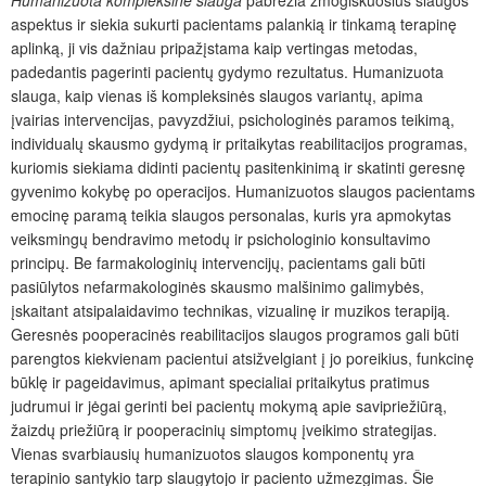
Humanizuota kompleksinė slauga
pabrėžia žmogiškuosius slaugos
aspektus ir siekia sukurti pacientams palankią ir tinkamą terapinę
aplinką, ji vis dažniau pripažįstama kaip vertingas metodas,
padedantis pagerinti pacientų gydymo rezultatus. Humanizuota
slauga, kaip vienas iš kompleksinės slaugos variantų, apima
įvairias intervencijas, pavyzdžiui, psichologinės paramos teikimą,
individualų skausmo gydymą ir pritaikytas reabilitacijos programas,
kuriomis siekiama didinti pacientų pasitenkinimą ir skatinti geresnę
gyvenimo kokybę po operacijos. Humanizuotos slaugos pacientams
emocinę paramą teikia slaugos personalas, kuris yra apmokytas
veiksmingų bendravimo metodų ir psichologinio konsultavimo
principų. Be farmakologinių intervencijų, pacientams gali būti
pasiūlytos nefarmakologinės skausmo malšinimo galimybės,
įskaitant atsipalaidavimo technikas, vizualinę ir muzikos terapiją.
Geresnės pooperacinės reabilitacijos slaugos programos gali būti
parengtos kiekvienam pacientui atsižvelgiant į jo poreikius, funkcinę
būklę ir pageidavimus, apimant specialiai pritaikytus pratimus
judrumui ir jėgai gerinti bei pacientų mokymą apie savipriežiūrą,
žaizdų priežiūrą ir pooperacinių simptomų įveikimo strategijas.
Vienas svarbiausių humanizuotos slaugos komponentų yra
terapinio santykio tarp slaugytojo ir paciento užmezgimas. Šie