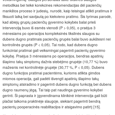
metodikas bei teikė korekcines rekomendacijas dėl pacienčių
mankštos proceso ir judesių, nurodė, kaip teisingai atlikti pratimus ir
fiksuoti laiką bei savijautą po kiekvieno pratimo. Šis tyrimas parodė,
kad abiejų grupių pacienčių gyvenimo kokybės balai prieš
intervenciją buvo iš esmės vienodi (P > 0,05), o praėjus 3
mėnesiams po operacijos kompleksinės tikslinės slaugos su
dubens dugno pratimais pacienčių grupės balai buvo aukštesni nei
kontrolinės grupės (P < 0,05). Tai rodo, kad dubens dugno
funkciniai pratimai gali veiksmingai pagerinti pacientų gyvenimo
kokybę. Praėjus 3 mėnesiams po operacijos, bendras apatinių
šlapimo takų simptomų dažnis stebėjimo grupėje (10,77 %) buvo
mažesnis nei kontrolinėje grupėje (30,77 %, P < 0,05). Dubens
dugno funkcijos pratimai pacientėms, kurioms atlikta gimdos
miomos operacija, gali padėti išvengti apatinių šlapimo takų
simptomų atsiradimo ir pagerinti dubens dugno funkciją bei dubens
dugno raumenų jėgą. Tai taip pat naudinga gyvenimo kokybei
gerinti. Ši paprasta ir įgyvendinama klinikinė intervencija gali būti
plačiai taikoma praktinėje slaugoje, siekiant pagerinti bendrą
pacientų pooperacinės reabilitacijos ir atsigavimo patirtį [15].