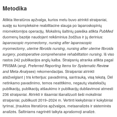
Metodika
Atlikta literatūros apžvalga, kurios metu buvo atrinkti straipsniai,
susiję su kompleksine reabilitacine slauga po laparoskopinių
miomektomijos operacijų. Mokslinių šaltinių paieška atlikta
PubMed
duomenų bazėje naudojant reikšminius žodžius ir jų derinius:
laparoscopic myomectomy
,
nursing after
laparoscopic
myomectomy
,
uterine fibroids nursing
,
nursing after uterine fibroids
surgery
,
postoperative comprehensive rehabilitation nursing
. Iš viso
rastos 242 publikacijos anglų kalba. Straipsnių atranka atlikta pagal
PRISMA (angl.
Preferred Reporting Items for Systematic Review
and Meta-Analyses
) rekomendacijas. Straipsniai atrinkti
atsižvelgiant į tris kriterijus: pavadinimą, santrauką, visą tekstą. Dėl
netinkamo pavadinimo, temos neatitikimo, negautų visateksčių
publikacijų, publikacijų atšaukimo ir publikacijų dubliavimosi atmesti
236 straipsniai. Atrinkti ir išsamiai išanalizuoti šeši moksliniai
straipsniai, publikuoti 2019–2024 m. Vertinti kiekybiniai ir kokybiniai
tyrimai, įtrauktos literatūros apžvalgos, metaanalizės ir sisteminės
analizės. Šaltiniams nagrinėti taikyta aprašomoji analizė.