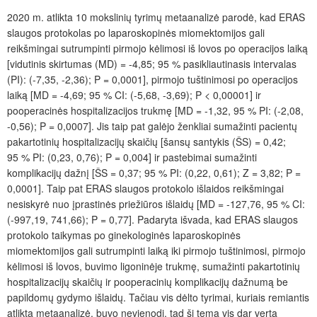
2020 m. atlikta 10 mokslinių tyrimų metaanalizė parodė, kad ERAS
slaugos protokolas po laparoskopinės miomektomijos gali
reikšmingai sutrumpinti pirmojo kėlimosi iš lovos po operacijos laiką
[vidutinis skirtumas (MD) = -4,85; 95 % pasikliautinasis intervalas
(PI): (-7,35, -2,36); P = 0,0001], pirmojo tuštinimosi po operacijos
laiką [MD = -4,69; 95 % CI: (-5,68, -3,69); P < 0,00001] ir
pooperacinės hospitalizacijos trukmę [MD = -1,32, 95 % PI: (-2,08,
-0,56); P = 0,0007]. Jis taip pat galėjo ženkliai sumažinti pacientų
pakartotinių hospitalizacijų skaičių [šansų santykis (ŠS) = 0,42;
95 % PI: (0,23, 0,76); P = 0,004] ir pastebimai sumažinti
komplikacijų dažnį [ŠS = 0,37; 95 % PI: (0,22, 0,61); Z = 3,82; P =
0,0001]. Taip pat ERAS slaugos protokolo išlaidos reikšmingai
nesiskyrė nuo įprastinės priežiūros išlaidų [MD = -127,76, 95 % CI:
(-997,19, 741,66); P = 0,77]. Padaryta išvada, kad ERAS slaugos
protokolo taikymas po ginekologinės laparoskopinės
miomektomijos gali sutrumpinti laiką iki pirmojo tuštinimosi, pirmojo
kėlimosi iš lovos, buvimo ligoninėje trukmę, sumažinti pakartotinių
hospitalizacijų skaičių ir pooperacinių komplikacijų dažnumą be
papildomų gydymo išlaidų. Tačiau vis dėlto tyrimai, kuriais remiantis
atlikta metaanalizė, buvo nevienodi, tad ši tema vis dar verta