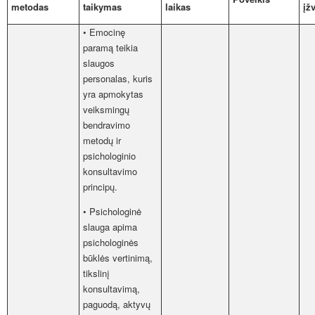
metodas
taikymas
laikas
įž
• Emocinę
paramą teikia
slaugos
personalas, kuris
yra apmokytas
veiksmingų
bendravimo
metodų ir
psichologinio
konsultavimo
principų.
• Psichologinė
slauga apima
psichologinės
būklės vertinimą,
tikslinį
konsultavimą,
paguodą, aktyvų