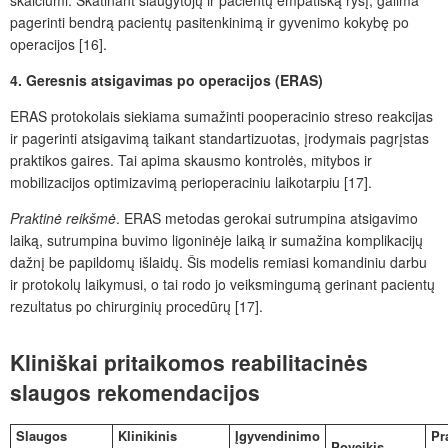
pagerinti bendrą pacientų pasitenkinimą ir gyvenimo kokybę po
operacijos [16].
4.
Geresnis atsigavimas po operacijos (ERAS)
ERAS protokolais siekiama sumažinti pooperacinio streso reakcijas
ir pagerinti atsigavimą taikant standartizuotas, įrodymais pagrįstas
praktikos gaires. Tai apima skausmo kontrolės, mitybos ir
mobilizacijos optimizavimą perioperaciniu laikotarpiu [17].
Praktinė reikšmė
. ERAS metodas gerokai sutrumpina atsigavimo
laiką, sutrumpina buvimo ligoninėje laiką ir sumažina komplikacijų
dažnį be papildomų išlaidų. Šis modelis remiasi komandiniu darbu
ir protokolų laikymusi, o tai rodo jo veiksmingumą gerinant pacientų
rezultatus po chirurginių procedūrų [17].
Kliniškai pritaikomos reabilitacinės
slaugos rekomendacijos
Slaugos
Klinikinis
Įgyvendinimo
Pr
Poveikis