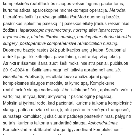
kompleksinės reabilitacinės slaugos veiksmingumą pacientėms,
kurioms atlikta laparoskopinė miomektomijos operacija.
Metodai.
Literatūros šaltinių apžvalga atlikta
PubMed
duomenų bazėje,
pasirinkus išplėstinę paiešką ir į paieškos eilutę įrašius reikšminius
žodžius:
laparoscopic myomectomy
,
nursing after laparoscopic
myomectomy
,
uterine fibroids nursing
,
nursing after uterine fibroids
surgery
,
postoperative comprehensive rehabilitation nursing
.
Duomenų bazėje rastos 242 publikacijos anglų kalba. Straipsniai
atrinkti pagal tris kriterijus: pavadinimą, santrauką, visą tekstą.
Atrinkti ir išsamiai išanalizuoti šeši moksliniai straipsniai, publikuoti
2019–2024 m. Šaltiniams nagrinėti taikyta aprašomoji analizė.
Rezultatai.
Publikacijų rezultatai buvo analizuojami pagal
kompleksinės slaugos metodikų taikymo tipą. Kompleksinė
reabilitacinė slauga vadovaujasi holistiniu požiūriu, apimančiu vaistų
vartojimą, mitybą, fizinį aktyvumą ir psichologinę pagalbą.
Moksliniai tyrimai rodo, kad pacientai, kuriems taikoma kompleksinė
slauga, patiria mažiau streso, jų atsigavimo trukmė yra trumpesnė,
sumažėja komplikacijų skaičius ir padidėja pasitenkinimas, palyginti
su tais, kuriems taikoma standartinė slauga.
Apibendrinimas.
Kompleksinė reabilitacinė slauga, įgyvendinant kompleksinės ir