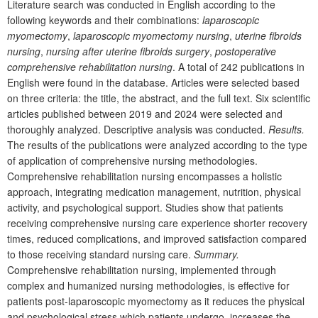
Literature search was conducted in English according to the
following keywords and their combinations:
laparoscopic
myomectomy
,
laparoscopic myomectomy nursing
,
uterine fibroids
nursing
,
nursing after uterine fibroids surgery
,
postoperative
comprehensive rehabilitation nursing
. A total of 242 publications in
English were found in the database. Articles were selected based
on three criteria: the title, the abstract, and the full text. Six scientific
articles published between 2019 and 2024 were selected and
thoroughly analyzed. Descriptive analysis was conducted.
Results.
The results of the publications were analyzed according to the type
of application of comprehensive nursing methodologies.
Comprehensive rehabilitation nursing encompasses a holistic
approach, integrating medication management, nutrition, physical
activity, and psychological support. Studies show that patients
receiving comprehensive nursing care experience shorter recovery
times, reduced complications, and improved satisfaction compared
to those receiving standard nursing care.
Summary.
Comprehensive rehabilitation nursing, implemented through
complex and humanized nursing methodologies, is effective for
patients post-laparoscopic myomectomy as it reduces the physical
and psychological stress which patients undergo, increases the