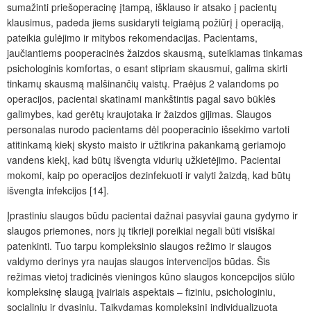
sumažinti priešoperacinę įtampą, išklauso ir atsako į pacientų
klausimus, padeda jiems susidaryti teigiamą požiūrį į operaciją,
pateikia gulėjimo ir mitybos rekomendacijas. Pacientams,
jaučiantiems pooperacinės žaizdos skausmą, suteikiamas tinkamas
psichologinis komfortas, o esant stipriam skausmui, galima skirti
tinkamų skausmą malšinančių vaistų. Praėjus 2 valandoms po
operacijos, pacientai skatinami mankštintis pagal savo būklės
galimybes, kad gerėtų kraujotaka ir žaizdos gijimas. Slaugos
personalas nurodo pacientams dėl pooperacinio išsekimo vartoti
atitinkamą kiekį skysto maisto ir užtikrina pakankamą geriamojo
vandens kiekį, kad būtų išvengta vidurių užkietėjimo. Pacientai
mokomi, kaip po operacijos dezinfekuoti ir valyti žaizdą, kad būtų
išvengta infekcijos [14].
Įprastiniu slaugos būdu pacientai dažnai pasyviai gauna gydymo ir
slaugos priemones, nors jų tikrieji poreikiai negali būti visiškai
patenkinti. Tuo tarpu kompleksinio slaugos režimo ir slaugos
valdymo derinys yra naujas slaugos intervencijos būdas. Šis
režimas vietoj tradicinės vieningos kūno slaugos koncepcijos siūlo
kompleksinę slaugą įvairiais aspektais – fiziniu, psichologiniu,
socialiniu ir dvasiniu. Taikydamas kompleksinį individualizuotą