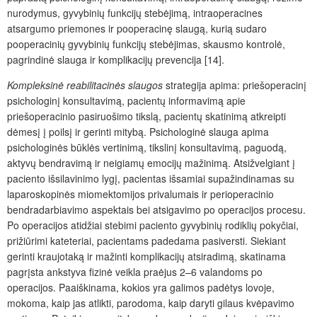
nurodymus, gyvybinių funkcijų stebėjimą, intraoperacines
atsargumo priemones ir pooperacinę slaugą, kurią sudaro
pooperacinių gyvybinių funkcijų stebėjimas, skausmo kontrolė,
pagrindinė slauga ir komplikacijų prevencija [14].
Kompleksinė reabilitacinės slaugos
strategija apima: priešoperacinį
psichologinį konsultavimą, pacientų informavimą apie
priešoperacinio pasiruošimo tikslą, pacientų skatinimą atkreipti
dėmesį į poilsį ir gerinti mitybą. Psichologinė slauga apima
psichologinės būklės vertinimą, tikslinį konsultavimą, paguodą,
aktyvų bendravimą ir neigiamų emocijų mažinimą. Atsižvelgiant į
paciento išsilavinimo lygį, pacientas išsamiai supažindinamas su
laparoskopinės miomektomijos privalumais ir perioperacinio
bendradarbiavimo aspektais bei atsigavimo po operacijos procesu.
Po operacijos atidžiai stebimi paciento gyvybinių rodiklių pokyčiai,
prižiūrimi kateteriai, pacientams padedama pasiversti. Siekiant
gerinti kraujotaką ir mažinti komplikacijų atsiradimą, skatinama
pagrįsta ankstyva fizinė veikla praėjus 2–6 valandoms po
operacijos. Paaiškinama, kokios yra galimos padėtys lovoje,
mokoma, kaip jas atlikti, parodoma, kaip daryti gilaus kvėpavimo