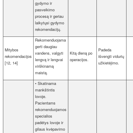
gydymo ir
pasveikimo
procesą ir geriau
laikytųsi gydymo
rekomendacijų.
Rekomenduojama
gerti daugiau
Mitybos
Padeda
vandens, valgyti
Kitą dieną po
rekomendacijos
išvengti vidurių
lengvą ir lengvai
operacijos.
[12, 14]
užkietėjimo.
virškinamą
maistą.
• Skatinama
mankštintis
lovoje.
Pacientams
rekomenduojamos
specialios
padėtys lovoje ir
gilaus kvėpavimo