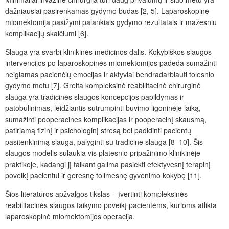
dažniausiai pasirenkamas gydymo būdas [2, 5]. Laparoskopinė
miomektomija pasižymi palankiais gydymo rezultatais ir mažesniu
komplikacijų skaičiumi [6].
Slauga yra svarbi klinikinės medicinos dalis. Kokybiškos slaugos
intervencijos po laparoskopinės miomektomijos padeda sumažinti
neigiamas pacienčių emocijas ir aktyviai bendradarbiauti tolesnio
gydymo metu [7]. Greita kompleksinė reabilitacinė chirurginė
slauga yra tradicinės slaugos koncepcijos papildymas ir
patobulinimas, leidžiantis sutrumpinti buvimo ligoninėje laiką,
sumažinti pooperacines komplikacijas ir pooperacinį skausmą,
patiriamą fizinį ir psichologinį stresą bei padidinti pacientų
pasitenkinimą slauga, palyginti su tradicine slauga [8–10]. Šis
slaugos modelis sulaukia vis platesnio pripažinimo klinikinėje
praktikoje, kadangi jį taikant galima pasiekti efektyvesnį terapinį
poveikį pacientui ir geresnę tolimesnę gyvenimo kokybę [11].
Šios literatūros apžvalgos tikslas – įvertinti kompleksinės
reabilitacinės slaugos taikymo poveikį pacientėms, kurioms atlikta
laparoskopinė miomektomijos operacija.