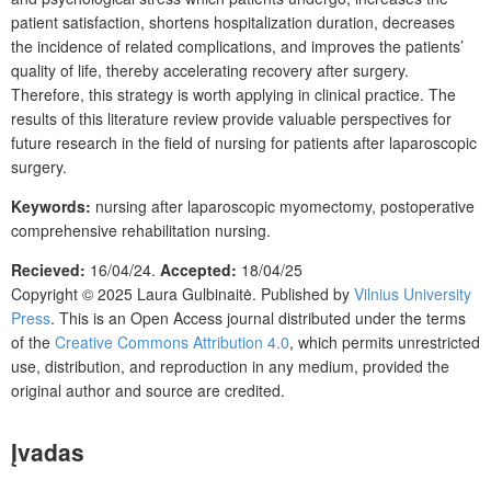
patient satisfaction, shortens hospitalization duration, decreases
the incidence of related complications, and improves the patients’
quality of life, thereby accelerating recovery after surgery.
Therefore, this strategy is worth applying in clinical practice. The
results of this literature review provide valuable perspectives for
future research in the field of nursing for patients after laparoscopic
surgery.
Keywords:
nursing after laparoscopic myomectomy, postoperative
comprehensive rehabilitation nursing.
Recieved:
16/04/24.
Accepted:
18/04/25
Copyright © 2025
Laura Gulbinaitė. Published by
Vilnius University
Press
. This is an Open Access journal distributed under the terms
of the
Creative Commons Attribution 4.0
, which permits unrestricted
use, distribution, and reproduction in any medium, provided the
original author and source are credited.
Įvadas