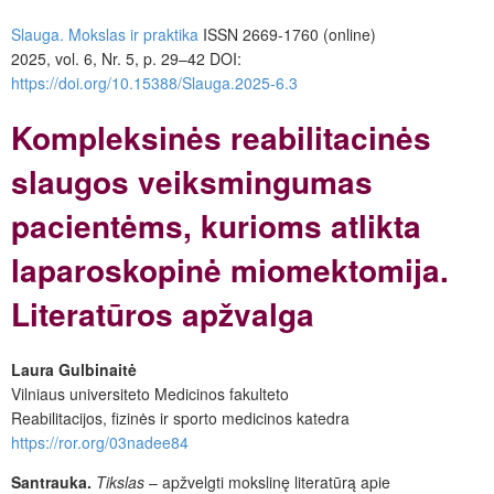
Slauga. Mokslas ir praktika
ISSN 2669-1760 (online)
2025, vol. 6, Nr. 5, p. 29–42
DOI:
https://doi.org/10.15388/Slauga.2025-6.3
Kompleksinės reabilitacinės
slaugos veiksmingumas
pacientėms, kurioms atlikta
laparoskopinė miomektomija.
Literatūros apžvalga
Laura Gulbinaitė
Vilniaus universiteto Medicinos fakulteto
Reabilitacijos, fizinės ir sporto medicinos katedra
https://ror.org/03nadee84
Santrauka.
Tikslas
– apžvelgti mokslinę literatūrą apie