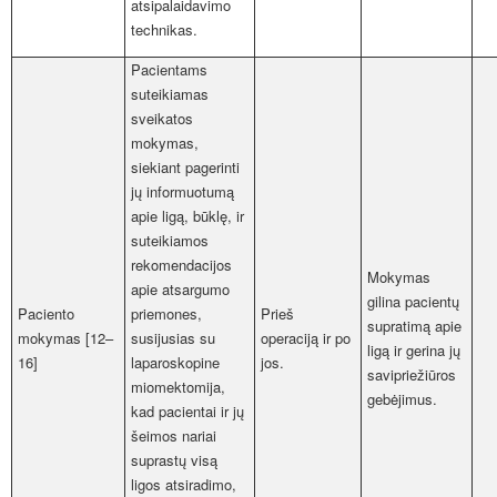
atsipalaidavimo
technikas.
Pacientams
suteikiamas
sveikatos
mokymas,
siekiant pagerinti
jų informuotumą
apie ligą, būklę, ir
suteikiamos
rekomendacijos
Mokymas
apie atsargumo
gilina pacientų
Paciento
priemones,
Prieš
supratimą apie
mokymas [12–
susijusias su
operaciją ir po
ligą ir gerina jų
16]
laparoskopine
jos.
savipriežiūros
miomektomija,
gebėjimus.
kad pacientai ir jų
šeimos nariai
suprastų visą
ligos atsiradimo,