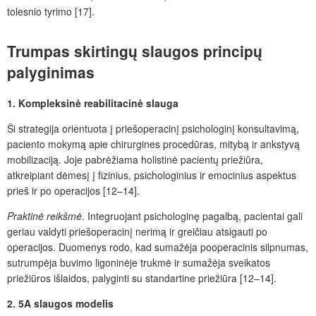
tolesnio tyrimo [17].
Trumpas skirtingų slaugos principų
palyginimas
1. Kompleksinė reabilitacinė slauga
Ši strategija orientuota į priešoperacinį psichologinį konsultavimą,
paciento mokymą apie chirurgines procedūras, mitybą ir ankstyvą
mobilizaciją. Joje pabrėžiama holistinė pacientų priežiūra,
atkreipiant dėmesį į fizinius, psichologinius ir emocinius aspektus
prieš ir po operacijos [12–14].
Praktinė reikšmė
. Integruojant psichologinę pagalbą, pacientai gali
geriau valdyti priešoperacinį nerimą ir greičiau atsigauti po
operacijos. Duomenys rodo, kad sumažėja pooperacinis silpnumas,
sutrumpėja buvimo ligoninėje trukmė ir sumažėja sveikatos
priežiūros išlaidos, palyginti su standartine priežiūra [12–14].
2.
5A slaugos modelis