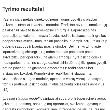
Tyrimo rezultatai
Pastaraisiais metais ginekologinėms ligoms gydyti vis plačiau
taikomi minimaliai invaziniai metodai. Tradicinę atvirą miomektomiją
palaipsniui pakeitė laparoskopinė chirurgija. Laparoskopinės
operacijos privalumai – maža žaizda, nedidelis skausmas ir greitas
pooperacinis atsigavimas, tačiau pasitaiko ir komplikacijų, tokių kaip
dubens sąaugos ir kraujavimas iš gimdos. Dėl menkų žinių apie
laparoskopinę chirurgiją ir gimdos miomas pacientės patiria
akivaizdžių perioperacinių neigiamų emocijų ir yra psichologiškai
neatsparios. Įprastinė slauga dažnai skiria dėmesį tik ligoms gydyti,
bet ne pacientų neigiamoms emocijoms ir reabilitacijos bei
atsigavimo kokybei. Kompleksinė reabilitacinė slauga – tai
visapusiškas slaugos modelis, apimantis vaistų vartojimą, mitybą,
fizinius pratimus, psichologiją ir kitus pacientų priežiūros aspektus
[12].
Įprastinį slaugos modelį
dažniausiai sudaro priešoperacinė slauga,
įskaitant priėmimą, pasirengimą operacijai, sveikatos ugdymą ir
paprastą psichologinį konsultavimą, intraoperacinę slaugą, režimo