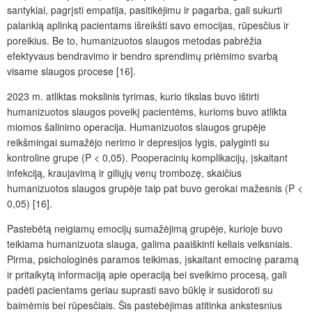
santykiai, pagrįsti empatija, pasitikėjimu ir pagarba, gali sukurti
palankią aplinką pacientams išreikšti savo emocijas, rūpesčius ir
poreikius. Be to, humanizuotos slaugos metodas pabrėžia
efektyvaus bendravimo ir bendro sprendimų priėmimo svarbą
visame slaugos procese [16].
2023 m. atliktas mokslinis tyrimas, kurio tikslas buvo ištirti
humanizuotos slaugos poveikį pacientėms, kurioms buvo atlikta
miomos šalinimo operacija. Humanizuotos slaugos grupėje
reikšmingai sumažėjo nerimo ir depresijos lygis, palyginti su
kontroline grupe (P < 0,05). Pooperacinių komplikacijų, įskaitant
infekciją, kraujavimą ir giliųjų venų trombozę, skaičius
humanizuotos slaugos grupėje taip pat buvo gerokai mažesnis (P <
0,05) [16].
Pastebėtą neigiamų emocijų sumažėjimą grupėje, kurioje buvo
teikiama humanizuota slauga, galima paaiškinti keliais veiksniais.
Pirma, psichologinės paramos teikimas, įskaitant emocinę paramą
ir pritaikytą informaciją apie operaciją bei sveikimo procesą, gali
padėti pacientams geriau suprasti savo būklę ir susidoroti su
baimėmis bei rūpesčiais. Šis pastebėjimas atitinka ankstesnius