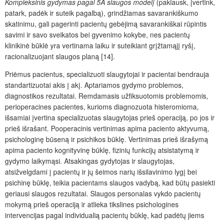
Kompleksinis gydymas pagal 5A slaugos modelį
(paklausk, įvertink,
patark, padėk ir suteik pagalbą), grindžiamas savarankiškumo
skatinimu, gali pagerinti pacientų gebėjimą savarankiškai rūpintis
savimi ir savo sveikatos bei gyvenimo kokybe, nes pacientų
klinikinė būklė yra vertinama laiku ir suteikiant grįžtamąjį ryšį,
racionalizuojant slaugos planą [14].
Priėmus pacientus, specializuoti slaugytojai ir pacientai bendrauja
standartizuotai akis į akį. Aptariamos gydymo problemos,
diagnostikos rezultatai. Remdamasis užfiksuotomis problemomis,
perioperacines pacientes, kurioms diagnozuota histeromioma,
išsamiai įvertina specializuotas slaugytojas prieš operaciją, po jos ir
prieš išrašant. Pooperacinis vertinimas apima paciento aktyvumą,
psichologinę būseną ir psichikos būklę. Vertinimas prieš išrašymą
apima paciento kognityvinę būklę, fizinių funkcijų atsistatymą ir
gydymo laikymąsi. Atsakingas gydytojas ir slaugytojas,
atsižvelgdami į pacientų ir jų šeimos narių išsilavinimo lygį bei
psichinę būklę, teikia pacientams slaugos vadybą, kad būtų pasiekti
geriausi slaugos rezultatai. Slaugos personalas vykdo pacientų
mokymą prieš operaciją ir atlieka tikslines psichologines
intervencijas pagal individualią pacientų būklę, kad padėtų jiems