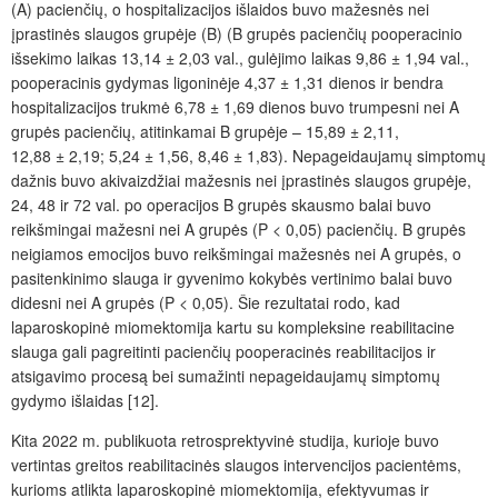
(A) pacienčių, o hospitalizacijos išlaidos buvo mažesnės nei
įprastinės slaugos grupėje (B) (B grupės pacienčių pooperacinio
išsekimo laikas 13,14 ± 2,03 val., gulėjimo laikas 9,86 ± 1,94 val.,
pooperacinis gydymas ligoninėje 4,37 ± 1,31 dienos ir bendra
hospitalizacijos trukmė 6,78 ± 1,69 dienos buvo trumpesni nei A
grupės pacienčių, atitinkamai B grupėje – 15,89 ± 2,11,
12,88 ± 2,19; 5,24 ± 1,56, 8,46 ± 1,83). Nepageidaujamų simptomų
dažnis buvo akivaizdžiai mažesnis nei įprastinės slaugos grupėje,
24, 48 ir 72 val. po operacijos B grupės skausmo balai buvo
reikšmingai mažesni nei A grupės (P < 0,05) pacienčių. B grupės
neigiamos emocijos buvo reikšmingai mažesnės nei A grupės, o
pasitenkinimo slauga ir gyvenimo kokybės vertinimo balai buvo
didesni nei A grupės (P < 0,05). Šie rezultatai rodo, kad
laparoskopinė miomektomija kartu su kompleksine reabilitacine
slauga gali pagreitinti pacienčių pooperacinės reabilitacijos ir
atsigavimo procesą bei sumažinti nepageidaujamų simptomų
gydymo išlaidas [12].
Kita 2022 m. publikuota retrosprektyvinė studija, kurioje buvo
vertintas greitos reabilitacinės slaugos intervencijos pacientėms,
kurioms atlikta laparoskopinė miomektomija, efektyvumas ir