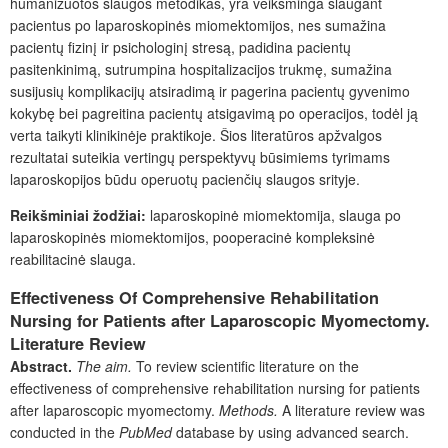
humanizuotos slaugos metodikas, yra veiksminga slaugant
pacientus po laparoskopinės miomektomijos, nes sumažina
pacientų fizinį ir psichologinį stresą, padidina pacientų
pasitenkinimą, sutrumpina hospitalizacijos trukmę, sumažina
susijusių komplikacijų atsiradimą ir pagerina pacientų gyvenimo
kokybę bei pagreitina pacientų atsigavimą po operacijos, todėl ją
verta taikyti klinikinėje praktikoje. Šios literatūros apžvalgos
rezultatai suteikia vertingų perspektyvų būsimiems tyrimams
laparoskopijos būdu operuotų pacienčių slaugos srityje.
Reikšminiai žodžiai:
laparoskopinė miomektomija, slauga po
laparoskopinės miomektomijos, pooperacinė kompleksinė
reabilitacinė slauga.
Effectiveness Of Comprehensive Rehabilitation
Nursing for Patients after Laparoscopic Myomectomy.
Literature Review
Abstract.
The aim.
To review scientific literature on the
effectiveness of comprehensive rehabilitation nursing for patients
after laparoscopic myomectomy.
Methods.
A literature review was
conducted in the
PubMed
database by using advanced search.