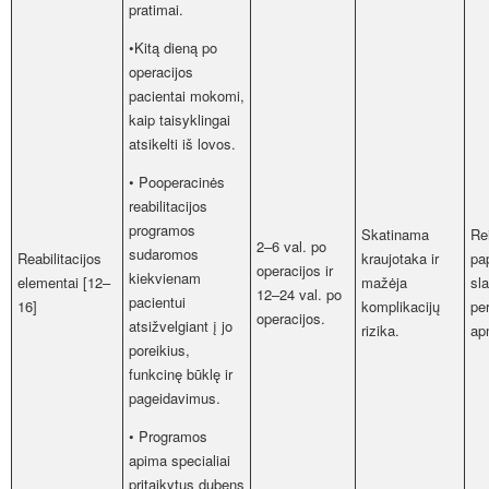
pratimai.
•Kitą dieną po
operacijos
pacientai mokomi,
kaip taisyklingai
atsikelti iš lovos.
• Pooperacinės
reabilitacijos
programos
Skatinama
Re
2–6 val. po
sudaromos
Reabilitacijos
kraujotaka ir
pa
operacijos ir
kiekvienam
elementai [12–
mažėja
sl
12–24 val. po
pacientui
16]
komplikacijų
pe
operacijos.
atsižvelgiant į jo
rizika.
ap
poreikius,
funkcinę būklę ir
pageidavimus.
• Programos
apima specialiai
pritaikytus dubens