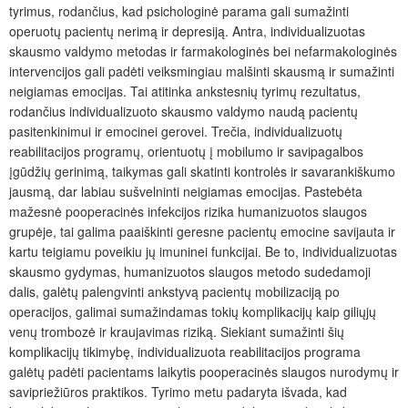
tyrimus, rodančius, kad psichologinė parama gali sumažinti
operuotų pacientų nerimą ir depresiją. Antra, individualizuotas
skausmo valdymo metodas ir farmakologinės bei nefarmakologinės
intervencijos gali padėti veiksmingiau malšinti skausmą ir sumažinti
neigiamas emocijas. Tai atitinka ankstesnių tyrimų rezultatus,
rodančius individualizuoto skausmo valdymo naudą pacientų
pasitenkinimui ir emocinei gerovei. Trečia, individualizuotų
reabilitacijos programų, orientuotų į mobilumo ir savipagalbos
įgūdžių gerinimą, taikymas gali skatinti kontrolės ir savarankiškumo
jausmą, dar labiau sušvelninti neigiamas emocijas. Pastebėta
mažesnė pooperacinės infekcijos rizika humanizuotos slaugos
grupėje, tai galima paaiškinti geresne pacientų emocine savijauta ir
kartu teigiamu poveikiu jų imuninei funkcijai. Be to, individualizuotas
skausmo gydymas, humanizuotos slaugos metodo sudedamoji
dalis, galėtų palengvinti ankstyvą pacientų mobilizaciją po
operacijos, galimai sumažindamas tokių komplikacijų kaip giliųjų
venų trombozė ir kraujavimas riziką. Siekiant sumažinti šių
komplikacijų tikimybę, individualizuota reabilitacijos programa
galėtų padėti pacientams laikytis pooperacinės slaugos nurodymų ir
savipriežiūros praktikos. Tyrimo metu padaryta išvada, kad