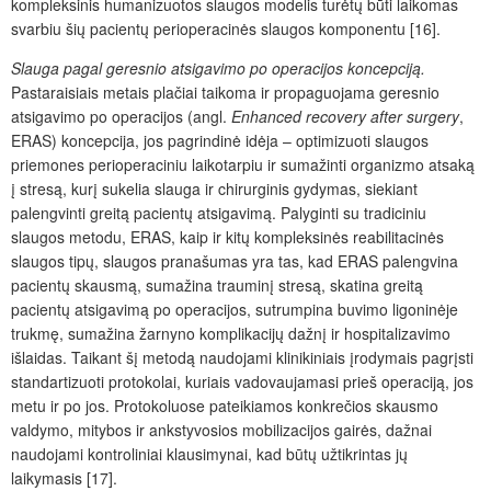
kompleksinis humanizuotos slaugos modelis turėtų būti laikomas
svarbiu šių pacientų perioperacinės slaugos komponentu [16].
Slauga pagal geresnio atsigavimo po operacijos koncepciją.
Pastaraisiais metais plačiai taikoma ir propaguojama geresnio
atsigavimo po operacijos (angl.
Enhanced recovery after surgery
,
ERAS) koncepcija, jos pagrindinė idėja – optimizuoti slaugos
priemones perioperaciniu laikotarpiu ir sumažinti organizmo atsaką
į stresą, kurį sukelia slauga ir chirurginis gydymas, siekiant
palengvinti greitą pacientų atsigavimą. Palyginti su tradiciniu
slaugos metodu, ERAS, kaip ir kitų kompleksinės reabilitacinės
slaugos tipų, slaugos pranašumas yra tas, kad ERAS palengvina
pacientų skausmą, sumažina trauminį stresą, skatina greitą
pacientų atsigavimą po operacijos, sutrumpina buvimo ligoninėje
trukmę, sumažina žarnyno komplikacijų dažnį ir hospitalizavimo
išlaidas. Taikant šį metodą naudojami klinikiniais įrodymais pagrįsti
standartizuoti protokolai, kuriais vadovaujamasi prieš operaciją, jos
metu ir po jos. Protokoluose pateikiamos konkrečios skausmo
valdymo, mitybos ir ankstyvosios mobilizacijos gairės, dažnai
naudojami kontroliniai klausimynai, kad būtų užtikrintas jų
laikymasis [17].