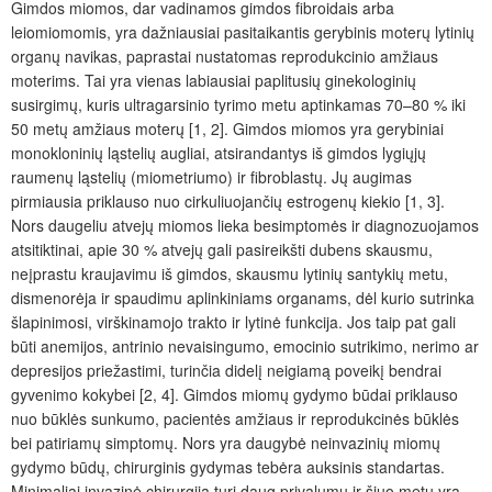
Gimdos miomos, dar vadinamos gimdos fibroidais arba
leiomiomomis, yra dažniausiai pasitaikantis gerybinis moterų lytinių
organų navikas, paprastai nustatomas reprodukcinio amžiaus
moterims. Tai yra vienas labiausiai paplitusių ginekologinių
susirgimų, kuris ultragarsinio tyrimo metu aptinkamas 70–80 % iki
50 metų amžiaus moterų [1, 2]. Gimdos miomos yra gerybiniai
monokloninių ląstelių augliai, atsirandantys iš gimdos lygiųjų
raumenų ląstelių (miometriumo) ir fibroblastų. Jų augimas
pirmiausia priklauso nuo cirkuliuojančių estrogenų kiekio [1, 3].
Nors daugeliu atvejų miomos lieka besimptomės ir diagnozuojamos
atsitiktinai, apie 30 % atvejų gali pasireikšti dubens skausmu,
neįprastu kraujavimu iš gimdos, skausmu lytinių santykių metu,
dismenorėja ir spaudimu aplinkiniams organams, dėl kurio sutrinka
šlapinimosi, virškinamojo trakto ir lytinė funkcija. Jos taip pat gali
būti anemijos, antrinio nevaisingumo, emocinio sutrikimo, nerimo ar
depresijos priežastimi, turinčia didelį neigiamą poveikį bendrai
gyvenimo kokybei [2, 4]. Gimdos miomų gydymo būdai priklauso
nuo būklės sunkumo, pacientės amžiaus ir reprodukcinės būklės
bei patiriamų simptomų. Nors yra daugybė neinvazinių miomų
gydymo būdų, chirurginis gydymas tebėra auksinis standartas.
Minimaliai invazinė chirurgija turi daug privalumų ir šiuo metu yra