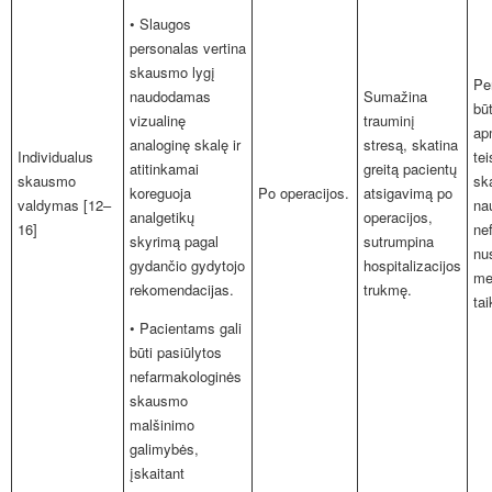
• Slaugos
personalas vertina
skausmo lygį
Pe
naudodamas
Sumažina
bū
vizualinę
trauminį
ap
analoginę skalę ir
stresą, skatina
Individualus
tei
atitinkamai
greitą pacientų
skausmo
sk
koreguoja
Po operacijos.
atsigavimą po
valdymas [12–
na
analgetikų
operacijos,
16]
ne
skyrimą pagal
sutrumpina
nu
gydančio gydytojo
hospitalizacijos
me
rekomendacijas.
trukmę.
ta
• Pacientams gali
būti pasiūlytos
nefarmakologinės
skausmo
malšinimo
galimybės,
įskaitant