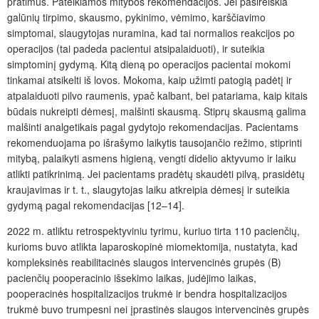
pratimus. Pateikiamos mitybos rekomendacijos. Jei pasireiškia
galūnių tirpimo, skausmo, pykinimo, vėmimo, karščiavimo
simptomai, slaugytojas nuramina, kad tai normalios reakcijos po
operacijos (tai padeda pacientui atsipalaiduoti), ir suteikia
simptominį gydymą. Kitą dieną po operacijos pacientai mokomi
tinkamai atsikelti iš lovos. Mokoma, kaip užimti patogią padėtį ir
atpalaiduoti pilvo raumenis, ypač kalbant, bei patariama, kaip kitais
būdais nukreipti dėmesį, malšinti skausmą. Stiprų skausmą galima
malšinti analgetikais pagal gydytojo rekomendacijas. Pacientams
rekomenduojama po išrašymo laikytis tausojančio režimo, stiprinti
mitybą, palaikyti asmens higieną, vengti didelio aktyvumo ir laiku
atlikti patikrinimą. Jei pacientams pradėtų skaudėti pilvą, prasidėtų
kraujavimas ir t. t., slaugytojas laiku atkreipia dėmesį ir suteikia
gydymą pagal rekomendacijas [12–14].
2022 m. atliktu retrospektyviniu tyrimu, kuriuo tirta 110 pacienčių,
kurioms buvo atlikta laparoskopinė miomektomija, nustatyta, kad
kompleksinės reabilitacinės slaugos intervencinės grupės (B)
pacienčių pooperacinio išsekimo laikas, judėjimo laikas,
pooperacinės hospitalizacijos trukmė ir bendra hospitalizacijos
trukmė buvo trumpesni nei įprastinės slaugos intervencinės grupės