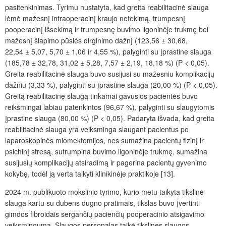
pasitenkinimas. Tyrimu nustatyta, kad greita reabilitacinė slauga
lėmė mažesnį intraoperacinį kraujo netekimą, trumpesnį
pooperacinį išsekimą ir trumpesnę buvimo ligoninėje trukmę bei
mažesnį šlapimo pūslės dirginimo dažnį (123,56 ± 30,68,
22,54 ± 5,07, 5,70 ± 1,06 ir 4,55 %), palyginti su įprastine slauga
(185,78 ± 32,78, 31,02 ± 5,28, 7,57 ± 2,19, 18,18 %) (P < 0,05).
Greita reabilitacinė slauga buvo susijusi su mažesniu komplikacijų
dažniu (3,33 %), palyginti su įprastine slauga (20,00 %) (P < 0,05).
Greitą reabilitacinę slaugą tinkamai gavusios pacientės buvo
reikšmingai labiau patenkintos (96,67 %), palyginti su slaugytomis
įprastine slauga (80,00 %) (P < 0,05). Padaryta išvada, kad greita
reabilitacinė slauga yra veiksminga slaugant pacientus po
laparoskopinės miomektomijos, nes sumažina pacientų fizinį ir
psichinį stresą, sutrumpina buvimo ligoninėje trukmę, sumažina
susijusių komplikacijų atsiradimą ir pagerina pacientų gyvenimo
kokybę, todėl ją verta taikyti klinikinėje praktikoje [13].
2024 m. publikuoto mokslinio tyrimo, kurio metu taikyta tikslinė
slauga kartu su dubens dugno pratimais, tikslas buvo įvertinti
gimdos fibroidais sergančių pacienčių pooperacinio atsigavimo
veiksmingumą. Slaugos personalas taikė tikslines slaugos