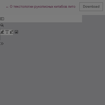
Return to Article Details
←
O текстологии рукописных китабов литовских татар: леге
Download