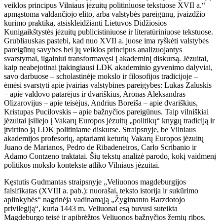
veiklos principus Vilniaus jėzuitų politiniuose tekstuose XVII a.“
apmąstoma valdančiojo elito, arba valstybės pareigūnų, įvaizdžio
kūrimo praktika, atsiskleidžianti Lietuvos Didžiosios
Kunigaikštystės jėzuitų publicistiniuose ir literatūriniuose tekstuose.
Grubliauskas pastebi, kad nuo XVII a. juose ima ryškėti valstybės
pareigūnų savybes bei jų veiklos principus analizuojantys
svarstymai, ilgainiui transformavęsi į akademinį diskursą. Jėzuitai,
kaip neabejotinai įtakingiausi LDK akademinio gyvenimo dalyviai,
savo darbuose – scholastinėje mokslo ir filosofijos tradicijoje –
ėmėsi svarstyti apie įvairias valstybines pareigybes: Lukas Zaluskis
– apie valdovo patarėjus ir dvariškius, Aronas Aleksandras
Olizarovijus – apie teisėjus, Andrius Boreiša – apie dvariškius,
Kristupas Pucilovskis – apie bažnyčios pareigūnus. Taip vilniškiai
jėzuitai įsiliejo į Vakarų Europos jėzuitų „politikų“ knygų tradiciją ir
įtvirtino ją LDK politiniame diskurse. Straipsnyje, be Vilniaus
akademijos profesorių, aptariami keturių Vakarų Europos jėzuitų
Juano de Marianos, Pedro de Ribadeneiros, Carlo Scribanio ir
Adamo Contzeno traktatai. Šių tekstų analizė parodo, kokį vaidmenį
politikos mokslo kontekste atliko Vilniaus jėzuitai.
Kęstutis Gudmantas straipsnyje „Veliuonos magdeburgijos
falsifikatas (XVIII a. pab.): nuorašai, teksto istorija ir sukūrimo
aplinkybės“ nagrinėja vadinamąją „Žygimanto Barzdotojo
privilegiją“, kuria 1443 m. Veliuonai esą buvusi suteikta
Magdeburgo teisė ir apibrėžtos Veliuonos bažnyčios žemių ribos.