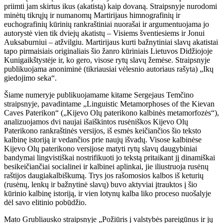
priimti jam skirtus ikus (akatistą) kaip dovaną. Straipsnyje nurodomi
minėtų tikrųjų ir numanomų Martirijaus himnografinių ir
euchografinių kūrinių rankraštiniai nuorašai ir argumentuojama jo
autorystė vien tik dviejų akatistų – Visiems šventiesiems ir Jonui
Auksaburniui – atžvilgiu. Martirijaus kurti bažnytiniai slavų akatistai
tapo pirmaisiais originaliais šio žanro kūriniais Lietuvos Didžiojoje
Kunigaikštystėje ir, ko gero, visose rytų slavų žemėse. Straipsnyje
publikuojama anoniminė (tikriausiai vėlesnio autoriaus rašyta) „Ikų
giedojimo seka“.
Šiame numeryje publikuojamame kitame Sergejaus Temčino
straipsnyje, pavadintame „Linguistic Metamorphoses of the Kievan
Caves Paterikon“ („Kijevo Olų paterikono kalbinės metamorfozės“),
analizuojamos dvi naujai išaiškintos rusėniškos Kijevo Olų
Paterikono rankraštinės versijos, iš esmės keičiančios šio teksto
kalbinę istoriją ir vedančios prie naujų išvadų. Visose kalbinėse
Kijevo Olų paterikono versijose matyti rytų slavų daugybiniai
bandymai lingvistiškai nostrifikuoti jo tekstą pritaikant jį dinamiškai
besikeičiančiai socialinei ir kalbinei aplinkai, jie iliustruoja rusėnų
raštijos daugiakalbiškumą. Trys jos rašomosios kalbos iš keturių
(rusėnų, lenkų ir bažnytinė slavų) buvo aktyviai įtrauktos į šio
kūrinio kalbinę istoriją, ir vien lotynų kalba liko proceso nuošalyje
dėl savo elitinio pobūdžio.
Mato Grubliausko straipsnyje „Požiūris į valstybės pareigūnus ir jų