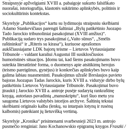
Straipsnyje apžvelgiami XVIII a. pabaigoje sukurto falsifikato
nuorašai, istoriografija, klastotės sukūrimo aplinkybės, politinis ir
sociokultūrinis kontekstas.
Skyrelyje „Publikacijos“ kartu su lydimuoju straipsniu skelbiami
Adamo Stankevičiaus parengti šaltiniai „Bylų patikėtinio Juozapo
Tado Jarockio tribunoliniai pasakojimai (XVIII amžius)“.
Publikaciją sudaro trys pasakojimai („Vaito sūnus“, „Smėlis
raštininkui“ ir „Riteris su kirasa“), kuriuose aprašomos
aukščiausiajame LDK bajorų teisme – Lietuvos Vyriausiajame
Tribunole – valdant karaliui Augustui III susiklosčiusios
humoristinės situacijos. Įdomu tai, kad šiems pasakojimams buvo
suteikta literatūrinė forma, o duomenys apie atsitikimų herojus
(teismo pareigūnus, gynėjus) ir konkrečias aplinkybes buvo kaip
galima labiau nuasmeninti. Pasakojimus užrašė Breslaujos pavieto
bajoras Juozapas Tadas Jarockis, kuris XVIII a. viduryje dirbo bylų
patikėtiniu Lietuvos Vyriausiajame Tribunole. Pasakojimai buvo
įtraukti į Jarockio XVIII a. antroje pusėje sudarytą rankraštinę
knygą, autoriaus pavadintą „manuskriptu“, kuri šiuo metu yra
saugoma Lietuvos valstybės istorijos archyve. Šaltinių tekstai
skelbiami originalo kalba (lenkų, su intarpais lotynų ir rusėnų
kalbomis) pateikiant jų lietuvišką vertimą.
Skyrelyje „Kronika“ prisimenami svarbesnieji 2023 m. antrojo
pusmečio renginiai: Jano Kochanowskio epigramų knygos
Fraszki /