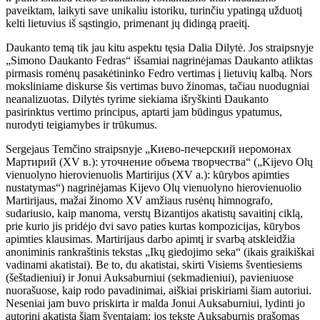
paveiktam, laikyti save unikaliu istoriku, turinčiu ypatingą užduotį
kelti lietuvius iš sąstingio, primenant jų didingą praeitį.
Daukanto temą tik jau kitu aspektu tęsia Dalia Dilytė. Jos straipsnyje
„Simono Daukanto Fedras“ išsamiai nagrinėjamas Daukanto atliktas
pirmasis romėnų pasakėtininko Fedro vertimas į lietuvių kalbą. Nors
moksliniame diskurse šis vertimas buvo žinomas, tačiau nuodugniai
neanalizuotas. Dilytės tyrime siekiama išryškinti Daukanto
pasirinktus vertimo principus, aptarti jam būdingus ypatumus,
nurodyti teigiamybes ir trūkumus.
Sergejaus Temčino straipsnyje „Киево-печерский иеромонах
Мартирий (XV в.): уточнение объема творчества“ („Kijevo Olų
vienuolyno hierovienuolis Martirijus (XV a.): kūrybos apimties
nustatymas“) nagrinėjamas Kijevo Olų vienuolyno hierovienuolio
Martirijaus, mažai žinomo XV amžiaus rusėnų himnografo,
sudariusio, kaip manoma, verstų Bizantijos akatistų savaitinį ciklą,
prie kurio jis pridėjo dvi savo paties kurtas kompozicijas, kūrybos
apimties klausimas. Martirijaus darbo apimtį ir svarbą atskleidžia
anoniminis rankraštinis tekstas „Ikų giedojimo seka“ (ikais graikiškai
vadinami akatistai). Be to, du akatistai, skirti Visiems šventiesiems
(šeštadieniui) ir Jonui Auksaburniui (sekmadieniui), pavieniuose
nuorašuose, kaip rodo pavadinimai, aiškiai priskiriami šiam autoriui.
Neseniai jam buvo priskirta ir malda Jonui Auksaburniui, lydinti jo
autorinį akatistą šiam šventajam: jos tekste Auksaburnis prašomas