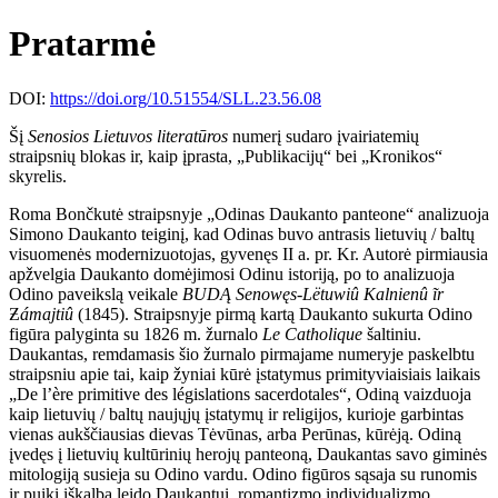
Pratarmė
DOI:
https://doi.org/10.51554/SLL.23.56.08
Šį
Senosios Lietuvos literatūros
numerį sudaro įvairiatemių
straipsnių blokas ir, kaip įprasta, „Publikacijų“ bei „Kronikos“
skyrelis.
Roma Bončkutė straipsnyje „Odinas Daukanto panteone“ analizuoja
Simono Daukanto teiginį, kad Odinas buvo antrasis lietuvių / baltų
visuomenės modernizuotojas, gyvenęs II a. pr. Kr. Autorė pirmiausia
apžvelgia Daukanto domėjimosi Odinu istoriją, po to analizuoja
Odino paveikslą veikale
BUDĄ Senowęs-Lëtuwiû Kalnienû ĩr
Ƶ
ámajtiû
(1845). Straipsnyje pirmą kartą Daukanto sukurta Odino
figūra palyginta su 1826 m. žurnalo
Le Catholique
šaltiniu.
Daukantas, remdamasis šio žurnalo pirmajame numeryje paskelbtu
straipsniu apie tai, kaip žyniai kūrė įstatymus primityviaisiais laikais
„De l’ère primitive des législations sacerdotales“, Odiną vaizduoja
kaip lietuvių / baltų naujųjų įstatymų ir religijos, kurioje garbintas
vienas aukščiausias dievas Tėvūnas, arba Perūnas, kūrėją. Odiną
įvedęs į lietuvių kultūrinių herojų panteoną, Daukantas savo giminės
mitologiją susieja su Odino vardu. Odino figūros sąsaja su runomis
ir puiki iškalba leido Daukantui, romantizmo individualizmo