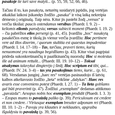
pasakoje
tie turi save matyti...
(p. 55, 59, 52, 66, 46).
Tačiau iš to, kas pasakyta, neturėtų susidaryti įspūdis, jog vertėjas
atkakliai laikosi įsikandęs žodžio „pasaka“ ir visą laiką nekreipia
dėmesio į originalą. Taip nėra. Kitur jis pastebi žodį „versus“ ir
verčia tiksliai:
paucis ostendamus
versibus
(Phaedr. I. 9. 2) –
keliomis
eilomis
parodysiu
;
versus
subiecti monent
(Phaedr. I. 19. 2)
– čia pabrėžtos
eilos
persergi
(p. 41, 45). Įvardžiu „hoc“ nusakytą
pasakėčios esmę ir tikslą jis vienur verčia įvardžiu:
Hoc
pertinere
vere ad illos dixerim, / quorum stultitia est quaestus impudentiae
(Phaedr. I. 14. 17–18) –
Tas
, tarčiau, praveri tiems, kurių
nenuomonė yra naudinga begėdžiams
(p. 43). Kitur visai pagrįstai
prideda sukonkretinančių ir paaiškinančių nuorodų:
Hoc
si molestus
ille ad animum rettulit...
(Phaedr. III. 19. 10–12) –
Toksai
atsakymas
talavykui dingterėjo į širdį
;
Hoc scriptum est
tibi, qui...
(Phaedr. IV. 24. 3–4) –
tas yra pasakojimas
tiems, kurie...
(p. 61,
68). Versdamas junginį „haec res“ vertėjas pasinaudojo iš latvių
kalbos atkeliavusio žodžio „lieta“ reikšme „dalykas“:
Haec res
avaris esse conveniens potest
(Phaedr. I. 27. 1) –
Ta lieta
gobšams
gal būti praverinti
(p. 47). Žodžiui „exemplum“ dedamas atitikmuo
„pavaizda“:
Aesopus nobis hoc
exemplum
prodidit
(Phaedr. I. 3. 3)
–
Ezopas mums to
pavaizdą
paliko
(p. 39);
Periculosum est credere
et non credere. / Vtriusque
exemplum
breuiter adponam rei
(Phaedr.
III. 10. 1–2) –
Pavoju yra kliauties ir nekliauties, apgraibu
išguldysiu to
pavaizdą
(p. 39, 56).