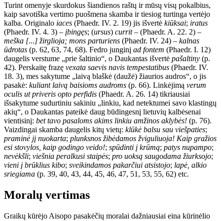
Turint omenyje skurdokus šiandienos raštų ir mūsų visų pokalbius,
kaip savotiška vertimo puošmena skamba ir tiesiog turtinga vertėjo
kalba. Originalo
iaces
(Phaedr. IV. 2. 19) jis išvertė
kiūksai
;
iratus
(Phaedr. IV. 4. 3) –
įbingęs
; (
ursus
)
currit
– (Phaedr. A. 22. 2) –
meška [
...
]
žirglioja; mons parturiens
(Phaedr. IV. 24) –
kalnas
ūdrotas
(p. 62, 63, 74, 68). Fedro junginį
ad fontem
(Phaedr. I. 12)
daugelis verstume „prie šaltinio“, o Daukantas išvertė
pašaltiny
(p.
42)
.
Perskaitę frazę
vexata saevis navis tempestatibus
(Phaedr. IV.
18. 3), mes sakytume „laivą blaškė (daužė) žiaurios audros“, o jis
pasakė:
kuliant laivą
baisioms audroms
(p. 66). Linkėjimą
verum
oculis ut priveris opto perfidis
(Phaedr. A. 26. 14) tikriausiai
išsakytume sudurtiniu sakiniu „linkiu, kad netektumei savo klastingų
akių“, o Daukantas pateikė daug būdingesnį lietuvių kalbėsenai
vientisinį:
bet tavo pasaloms akims linkiu amžinos aklybės!
(p. 76).
Vaizdingai skamba daugelis kitų vietų:
klūkė balsu sau viešpaties
;
praminė jį nuokarta
;
plunksnos žibėdamos žviguliuoja! Kaip gražios
esi stovylos, kaip godingo veido!
;
spūdinti į krūmą
;
patys nupampo
;
nevėkšli
;
viešnia peralkusi staipės
;
pro uoksą saugodama žiurksojo
;
vieni į brūklius kibo
;
sveikindamos pakarčiui atsistojo
;
lapė, alkio
sriegiama
(p. 39, 40, 43, 44, 45, 46, 47, 51, 53, 55, 62) etc.
Moralų vertimas
Graikų kūrėjo Aisopo pasakėčių moralai dažniausiai eina kūrinėlio