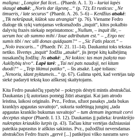
maligna: „Longior fiat licet...
(Phaedr. A. 1. 3) –
kuriai lapės
skaugė
atsakė
: „Noris dar ilgesnę...“
(p. 72);
Et rusticus: „Ne
timueris, / late securus“
(Phaedr. A. 26. 5–6) –
Kerdžius
atsakė
:
„Tik nekrūpauk, kiūtok sau atvangiai“
(p. 76). Viename Fedro
dialoge tik sykį vartojamas veiksmažodis „inquit“, kitos pokalbio
dalyvių frazės niekaip nepristatomos:
„Nullum, – inquit ille, –
uerum hoc ab summo mihi / Ioue adtributum est.“ – „Ergo nec
sumis tibi / nec ulli donas quidquam?“ – „Sic Fatis placet.“ –
„Nolo irascaris...“
(Phaedr. IV. 21. 11–14). Daukantui toks tekstas
netiko. Išvertęs „inquit“ žodžiu „atsakė“, jis įterpė kitų kalbėjimą
nusakančių žodžių:
Jis
atsakė
: „Nė kokios: tas man įsakyta nuo
Aukštybių tėvo“.
Lapė tarė
: „Tai nei pats naudoji, nei kitam
duodi?“ – „Teip likimui patiko“, –
šis atsakė. Lapė toliaus
:
„Nenoriu, idant pyktumeis...“
(p. 67). Galima spėti, kad vertėjas taip
siekė padaryti tekstą kuo aiškesnį skaitytojams.
Kita Fedro pasakėčių ypatybė – pokrypis dėstyti mintis abstrakčiai.
Daukantas į šį autoriaus pomėgį žiūri atsargiai. Kai jam atrodo
leistina, laikosi originalo. Pvz., Fedras, užuot pasakęs „tada bukas
kranklys apgautas suvaitojo“, sukuria sudėtingą junginį „tada
apgautas kranklio bukumas suvaitojo“ –
tum demum ingemuit corvi
deceptus stupor
(Phaedr. I. 13. 12). Daukantas jį palieka:
kranktelėjo
nukroptas kriauklio lurpis
(p. 43). Tačiau kitur vertėjas dažniausiai
pateikia paprastus ir aiškius sakinius. Pvz., pažodžiui neversdamas
abstrakčios Fedro frazės „gervė [...] patikėjusi vilko nasrams savo