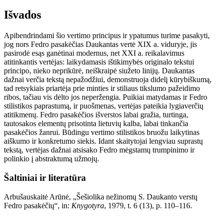
Išvados
Apibendrindami šio vertimo principus ir ypatumus turime pasakyti,
jog nors Fedro pasakėčias Daukantas vertė XIX a. viduryje, jis
pasirodė esąs ganėtinai modernus, net XXI a. reikalavimus
atitinkantis vertėjas: laikydamasis ištikimybės originalo tekstui
principo, nieko neprikūrė, neiškraipė siužeto linijų. Daukantas
dažnai verčia tekstą nepažodžiui, demonstruoja didelį kūrybiškumą,
tad retsykiais priartėja prie minties ir stiliaus tikslumo pažeidimo
ribos, tačiau vis dėlto jos neperžengia. Puikiai matydamas ir Fedro
stilistikos paprastumą, ir puošmenas, vertėjas pateikia lygiaverčių
atitikmenų. Fedro pasakėčios išverstos labai gražia, turtinga,
tautosakos elementų prisotinta lietuvių kalba, labai tinkančia
pasakėčios žanrui. Būdingu vertimo stilistikos bruožu laikytinas
aiškumo ir konkretumo siekis. Idant skaitytojai lengviau suprastų
tekstą, vertėjas dažnai atsisako Fedro mėgstamų trumpinimo ir
polinkio į abstraktumą užmojų.
Šaltiniai ir literatūra
Arbušauskaitė Arūnė, „Šešiolika nežinomų S. Daukanto verstų
Fedro pasakėčių“, in:
Knygotyra
, 1979, t. 6 (13), p. 110–116.