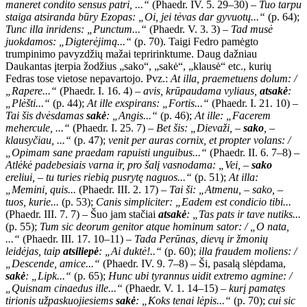
maneret condito sensus patri, ...“
(Phaedr. IV. 5. 29–30) –
Tuo tarpu
staiga atsiranda būry Ezopas: „Oi, jei tėvas dar gyvuotų...“
(p. 64);
Tunc illa inridens: „Punctum...“
(Phaedr. V. 3. 3) –
Tad musė
juokdamos: „Digterėjimą...“
(p. 70). Taigi Fedro pamėgto
trumpinimo pavyzdžių mažai tepririnktume. Daug dažniau
Daukantas įterpia žodžius „sako“, „sakė“, „klausė“ etc., kurių
Fedras tose vietose nepavartojo. Pvz.:
At illa, praemetuens dolum: /
„Rapere...“
(Phaedr. I. 16. 4) –
avis, krūpaudama vyliaus,
atsakė
:
„Plėšti...“
(p. 44);
At ille exspirans: „Fortis...“
(Phaedr. I. 21. 10) –
Tai šis dvėsdamas
sakė
: „Angis...“
(p. 46);
At ille: „Facerem
mehercule, ...“
(Phaedr. I. 25. 7) –
Bet šis: „Dievaži, –
sako
, –
klausyčiau, ...“
(p. 47);
venit per auras cornix, et propter volans: /
„Opimam sane praedam rapuisti unguibus...“
(Phaedr. II. 6. 7–8) –
Atlėkė padebesiais varna ir, pro šalį vasnodama: „Vei, –
sako
ereliui, – tu turies riebią pusrytę naguos...“
(p. 51);
At illa:
„Memini, quis...
(Phaedr. III. 2. 17) –
Tai ši: „Atmenu, – sako, –
tuos, kurie...
(p. 53);
Canis simpliciter: „Eadem est condicio tibi...
(Phaedr. III. 7. 7) – Šuo jam stačiai
atsakė
: „Tas pats ir tave nutiks...
(p. 55);
Tum sic deorum genitor atque hominum sator: / „O nata,
...“
(Phaedr. III. 17. 10–11) –
Tada Perūnas, dievų ir žmonių
leidėjas, taip
atsiliepė
: „Ai duktė!..“
(p. 60);
illa fraudem moliens: /
„Descende, amice...“
(Phaedr. IV. 9. 7–8) – Ši, pasalą slėpdama,
sakė
: „Lipk...“
(p. 65);
Hunc ubi tyrannus uidit extremo agmine: /
„Quisnam cinaedus ille...“
(Phaedr. V. 1. 14–15) –
kurį pamatęs
tirionis užpaskuojiesiems
sakė
: „Koks tenai lėpis...“
(p. 70);
cui sic