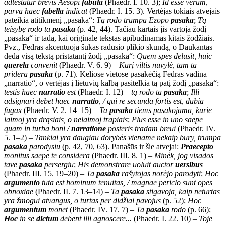
adtestatur brevis Aesopi
fabula
(Phaedr. I. 10. 3);
Id esse verum,
parva haec
fabella
indicat
(Phaedr. I. 15. 3). Vertėjas tokiais atvejais
pateikia atitikmenį „pasaka“:
Tą rodo trumpa Ezopo
p
asaka
;
Tą
teisybę rodo ta
pasaka
(p. 42, 44). Tačiau kartais jis vartoja žodį
„pasaka“ ir tada, kai originale tekstas apibūdinamas kitais žodžiais.
Pvz., Fedras akcentuoja šukas radusio plikio skundą, o Daukantas
deda visą tekstą pristatantį žodį „pasaka“:
Quem spes delusit, huic
querela
convenit
(Phaedr. V. 6. 9) –
Kurį viltis nuvylė, tam ta
pridera
pasaka
(p. 71). Keliose vietose pasakėčią Fedras vadina
„narratio“, o vertėjas į lietuvių kalbą pasitelkia tą patį žodį „pasaka“:
testis haec
narratio
est
(Phaedr. I. 12) –
tą rodo ta
pasaka
;
Illi
adsignari debet haec
narratio
, / qui re secunda fortis est, dubia
fugax
(Phaedr. V. 2. 14–15) –
Ta
pasaka
tiems pasakojama, kurie
laimoj yra drąsiais, o nelaimoj trapiais
;
Plus esse in uno saepe
quam in turba boni /
narratione
posteris tradam breui
(Phaedr. IV.
5. 1–2) –
Tankiai yra daugiau dorybės viename nekaip būry, trumpa
pasaka
parodysiu
(p. 42, 70, 63). Panašūs ir šie atvejai:
Praecepto
monitus saepe te considera
(Phaedr. III. 8. 1) –
Minėk, jog visados
tave
pasaka
persergiu
;
His demonstrare uoluit auctor
uersibus
(Phaedr. III. 15. 19–20) –
Ta
pasaka
rašytojas norėjo parodyti
;
Hoc
argumento
tuta est hominum tenuitas, / magnae periclo sunt opes
obnoxiae
(Phaedr. II. 7. 13–14) –
Ta
pasaka
stigavoja, kaip neturtas
yra žmogui atvangus, o turtas per didžiai pavojus
(p. 52);
Hoc
argumentum
monet
(Phaedr. IV. 17. 7) –
Ta
pasaka
rodo
(p. 66);
Hoc
in se
dictum
debent illi agnoscere...
(Phaedr. I. 22. 10) –
Toje