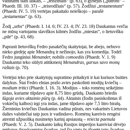
vadinami šiais laikais, – „teisžiniais“ (p. 63), o gynėjus („patroni“ –
Phaedr. III. 10. 37) – „teisrodžiais“ (p. 57). Žodžiui „testamentum“
(Phaedr. IV. 5. 19) vertėjas pakaitalo neieškojo – parašė
„testamentas“ (p. 63).
Žodį „urbs“ (Phaedr. I. 14. 6; IV. 23. 4; IV. 23. 18) Daukantas verčia
ne mūsų vartojamu slaviškos kilmės žodžiu „miestas“, o lietuvišku
„pilė“ (p. 43, 68).
Paprasti lietuviškų Fedro pasakėčių skaitytojai, be abejo, nebuvo
nieko girdėję apie Menandrą ir nežinojo, kas yra komedija. Todėl
Fedro junginiui
Menander, nobilis comoediis
(Phaedr. V. 1. 9)
Daukantui teko siūlyti atitikmenį
Menandras, garsus savo monų
raštais
(p. 70).
Vertėjui teko prie skaitytojų supratimo pritaikyti ir kai kuriuos buities
dalykus. Štai Fedro elnias prašo avies paskolinti modijų kviečių –
modium tritici
(Phaedr. I. 16. 3). Modijus – toks romėnų seikėjimo
indas, kuriame tilpdavo apie 8,75 litro grūdų. Daukanto briedis
lūgoja avies aktainio pūrų
(p. 44). Aktainis (žodis pasiskolintas iš
vokiečių kalbos) irgi yra indas, jame tilpdavo apie 7,5 litro biralų.
Žieminius kviečius Daukantas vadina pūrais, nes vakarinės Lietuvos
dalies valstiečiai taip juos ir vadindavo. Romėnų kareivis rengėsi
atremti užpuoliką nusimetęs karinį apsiaustą –
reiecta paenula
(Phaedr. V. 2. 5). Daukanto laikų Rusijos imperijos kareiviai dėvėjo
mėlynus ilgaskvernius švarkus, tad šią vietą jis išvertė taip: švarkus