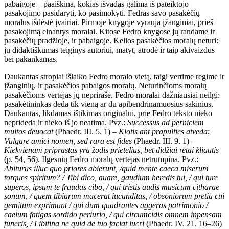
pabaigoje – paaiškina, kokias išvadas galima iš pateiktojo
pasakojimo pasidaryti, ko pasimokyti. Fedras savo pasakėčių
moralus išdėstė įvairiai. Pirmoje knygoje vyrauja įžanginiai, prieš
pasakojimą einantys moralai. Kitose Fedro knygose jų randame ir
pasakėčių pradžioje, ir pabaigoje. Kelios pasakėčios moralų neturi:
jų didaktiškumas teiginys autoriui, matyt, atrodė ir taip akivaizdus
bei pakankamas.
Daukantas stropiai išlaiko Fedro moralo vietą, taigi vertime regime ir
įžanginių, ir pasakėčios pabaigos moralų. Neturinčioms moralų
pasakėčioms vertėjas jų neprirašė. Fedro moralai dažniausiai neilgi:
pasakėtininkas deda tik vieną ar du apibendrinamuosius sakinius.
Daukantas, likdamas ištikimas originalui, prie Fedro teksto nieko
neprideda ir nieko iš jo neatima. Pvz.:
Successus ad perniciem
multos deuocat
(Phaedr. III. 5. 1) –
Klotis ant prapulties atveda
;
Vulgare amici nomen, sed rara est fides
(Phaedr. III. 9. 1) –
Kiekvienam priprastas yra žodis prietelius, bet didžiai retai kliautis
(p. 54, 56). Ilgesnių Fedro moralų vertėjas netrumpina. Pvz.:
Abiturus illuc quo priores abierunt, /quid mente caeca miserum
torques spiritum? / Tibi dico, auare, gaudium heredis tui, / qui ture
superos, ipsum te fraudas cibo, / qui tristis audis musicum citharae
sonum, / quem tibiarum macerat iucunditas, / obsoniorum pretia cui
gemitum exprimunt / qui dum quadrantes aggeras patrimonio /
caelum fatigas sordido periurio, / qui circumcidis omnem inpensam
funeris, / Libitina ne quid de tuo faciat lucri
(Phaedr. IV. 21. 16–26)