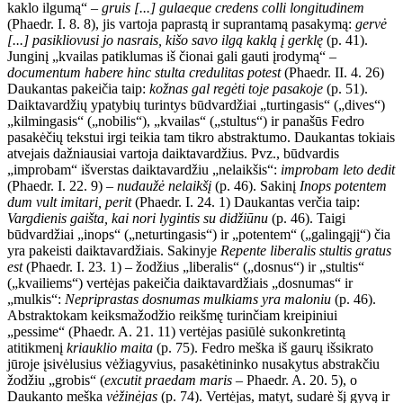
kaklo ilgumą“ –
gruis [...]
gulaeque credens colli longitudinem
(Phaedr. I. 8. 8), jis vartoja paprastą ir suprantamą pasakymą:
gervė
[...] pasikliovusi jo nasrais, kišo savo ilgą kaklą į gerklę
(p. 41).
Junginį „kvailas patiklumas iš čionai gali gauti įrodymą“ –
documentum habere hinc stulta credulitas potest
(Phaedr. II. 4. 26)
Daukantas pakeičia taip:
kožnas gal regėti toje pasakoje
(p. 51).
Daiktavardžių ypatybių turintys būdvardžiai „turtingasis“ („dives“)
„kilmingasis“ („nobilis“), „kvailas“ („stultus“) ir panašūs Fedro
pasakėčių tekstui irgi teikia tam tikro abstraktumo. Daukantas tokiais
atvejais dažniausiai vartoja daiktavardžius. Pvz., būdvardis
„improbam“ išverstas daiktavardžiu „nelaikšis“:
improbam leto dedit
(Phaedr. I. 22. 9) –
nudaužė nelaikšį
(p. 46). Sakinį
Inops potentem
dum vult imitari, perit
(Phaedr. I. 24. 1) Daukantas verčia taip:
Vargdienis gaišta, kai nori lygintis su didžiūnu
(p. 46). Taigi
būdvardžiai „inops“ („neturtingasis“) ir „potentem“ („galingąjį“) čia
yra pakeisti daiktavardžiais. Sakinyje
Repente liberalis stultis gratus
est
(Phaedr. I. 23. 1) – žodžius „liberalis“ („dosnus“) ir „stultis“
(„kvailiems“) vertėjas pakeičia daiktavardžiais „dosnumas“ ir
„mulkis“:
Nepriprastas dosnumas mulkiams yra maloniu
(p. 46).
Abstraktokam keiksmažodžio reikšmę turinčiam kreipiniui
„pessime“ (Phaedr. A. 21. 11) vertėjas pasiūlė sukonkretintą
atitikmenį
kriauklio maita
(p. 75). Fedro meška iš gaurų išsikrato
jūroje įsivėlusius vėžiagyvius, pasakėtininko nusakytus abstrakčiu
žodžiu „grobis“ (
excutit praedam maris
– Phaedr. A. 20. 5), o
Daukanto meška
vėžinėjas
(p. 74). Vertėjas, matyt, sudarė šį gyvą ir