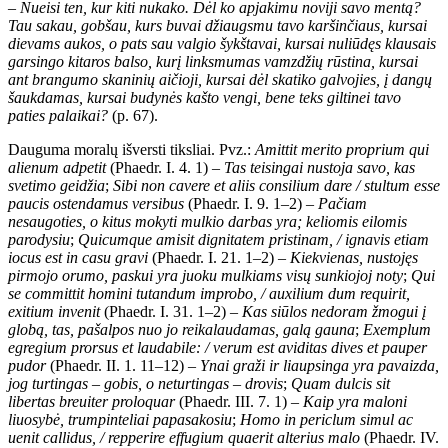
–
Nueisi ten, kur kiti nukako. Dėl ko apjakimu noviji savo mentą?
Tau sakau, gobšau, kurs buvai džiaugsmu tavo karšinčiaus, kursai
dievams aukos, o pats sau valgio šykštavai, kursai nuliūdęs klausais
garsingo kitaros balso, kurį linksmumas vamzdžių rūstina, kursai
ant brangumo skaninių aičioji, kursai dėl skatiko galvojies, į dangų
šaukdamas, kursai budynės kašto vengi, bene teks giltinei tavo
paties palaikai?
(p. 67).
Dauguma moralų išversti tiksliai. Pvz.:
Amittit merito proprium qui
alienum adpetit
(Phaedr. I. 4. 1) –
Tas teisingai nustoja savo, kas
svetimo geidžia
;
Sibi non cavere et aliis consilium dare / stultum esse
paucis ostendamus versibus
(Phaedr. I. 9. 1–2) –
Pačiam
nesaugoties, o kitus mokyti mulkio darbas yra; keliomis eilomis
parodysiu
;
Quicumque amisit dignitatem pristinam, / ignavis etiam
iocus est in casu gravi
(Phaedr. I. 21. 1–2) –
Kiekvienas, nustojęs
pirmojo orumo, paskui yra juoku mulkiams visų sunkiojoj noty
;
Qui
se committit homini tutandum improbo, / auxilium dum requirit,
exitium invenit
(Phaedr. I. 31. 1–2) –
Kas siūlos nedoram žmogui į
globą, tas, pašalpos nuo jo reikalaudamas, galą gauna
;
Exemplum
egregium prorsus et laudabile: / verum est aviditas dives et pauper
pudor
(Phaedr. II. 1. 11–12) –
Ynai graži ir liaupsinga yra pavaizda,
jog turtingas – gobis, o neturtingas – drovis
;
Quam dulcis sit
libertas breuiter proloquar
(Phaedr. III. 7. 1) –
Kaip yra maloni
liuosybė, trumpinteliai papasakosiu
;
Homo in periclum simul ac
uenit callidus, / repperire effugium quaerit alterius malo
(Phaedr. IV.