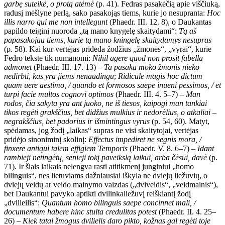
garbę suteikė, o protą atėmė
(p. 41). Fedras pasakėčią apie viščiuką,
radusį mėšlyne perlą, sako pasakojąs tiems, kurie jo nesupranta:
Hoc
illis narro qui me non intellegunt
(Phaedr. III. 12. 8), o Daukantas
papildo teiginį nuoroda „tą mano knygelę skaitydami“:
Tą aš
papasakojau tiems, kurie tą mano kningelę skaitydamys nesupras
(p. 58). Kai kur vertėjas prideda žodžius „žmonės“, „vyrai“, kurie
Fedro tekste tik numanomi:
Nihil agere quod non prosit fabella
admonet
(Phaedr. III. 17. 13) –
Ta pasaka moko žmonis nieko
nedirbti, kas yra jiems nenaudingu
;
Ridicule magis hoc dictum
quam uere aestimo, / quando et formosos saepe inueni pessimos, / et
turpi facie multos cognovi optimos
(Phaedr. III. 4. 5–7) –
Man
rodos, čia sakyta yra ant juoko, ne iš tiesos, kaipogi man tankiai
tikos regėti grakščius, bet didžius mulkius ir nedorėlius, o atkaliai –
negrakščius, bet padorius ir išmintingus vyrus
(p. 54, 60). Matyt,
spėdamas, jog žodį „laikas“ supras ne visi skaitytojai, vertėjas
pridėjo sinoniminį skolinį:
Effectus impediret ne segnis mora, /
finxere antiqui talem effigiem Temporis
(Phaedr. V. 8. 6–7) –
Idant
rambieji netingėtų, senieji tokį paveikslą laikui, arba čėsui, davė
(p.
71). Ir šiais laikais nelengva rasti atitikmenį junginiui „homo
bilinguis“, nes lietuviams dažniausiai iškyla ne dviejų liežuvių, o
dviejų veidų ar veido mainymo vaizdas („dviveidis“, „veidmainis“),
bet Daukantui pavyko aptikti dvilinkaliežuvį reiškiantį žodį
„dvilieilis“:
Quantum homo bilinguis saepe concinnet mali, /
documentum habere hinc stulta credulitas potest
(Phaedr. II. 4. 25–
26) –
Kiek tatai žmogus dvilielis daro pikto, kožnas gal regėti toje