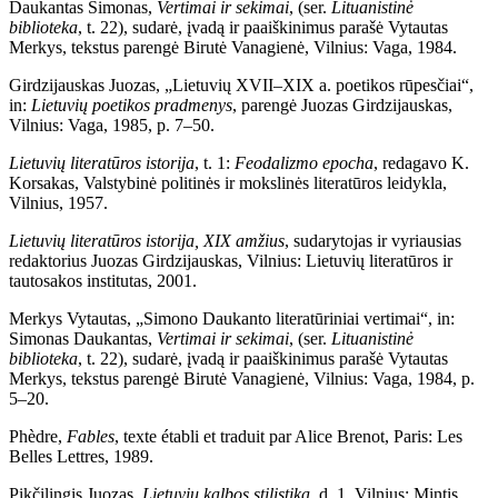
Daukantas Simonas,
Vertimai ir sekimai
, (ser.
Lituanistinė
biblioteka
, t. 22), sudarė, įvadą ir paaiškinimus parašė Vytautas
Merkys, tekstus parengė Birutė Vanagienė, Vilnius: Vaga, 1984.
Girdzijauskas Juozas, „Lietuvių XVII–XIX a. poetikos rūpesčiai“,
in:
Lietuvių poetikos pradmenys
, parengė Juozas Girdzijauskas,
Vilnius: Vaga, 1985, p. 7–50.
Lietuvių literatūros istorija
, t. 1:
Feodalizmo epocha
, redagavo K.
Korsakas, Valstybinė politinės ir mokslinės literatūros leidykla,
Vilnius, 1957.
Lietuvių literatūros istorija, XIX amžius
, sudarytojas ir vyriausias
redaktorius Juozas Girdzijauskas, Vilnius: Lietuvių literatūros ir
tautosakos institutas, 2001.
Merkys Vytautas, „Simono Daukanto literatūriniai vertimai“, in:
Simonas Daukantas,
Vertimai ir sekimai
,
(ser.
Lituanistinė
biblioteka
, t. 22), sudarė, įvadą ir paaiškinimus parašė Vytautas
Merkys, tekstus parengė Birutė Vanagienė, Vilnius: Vaga, 1984, p.
5–20.
Phèdre,
Fables
, texte établi et traduit par Alice Brenot, Paris: Les
Belles Lettres, 1989.
Pikčilingis Juozas,
Lietuvių kalbos stilistika
, d. 1, Vilnius: Mintis,