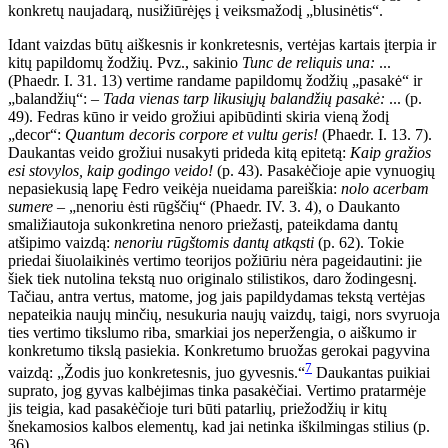
konkretų naujadarą, nusižiūrėjęs į veiksmažodį „blusinėtis“.
Idant vaizdas būtų aiškesnis ir konkretesnis, vertėjas kartais įterpia ir
kitų papildomų žodžių. Pvz., sakinio
Tunc de reliquis una:
...
(Phaedr. I. 31. 13) vertime randame papildomų žodžių „pasakė“ ir
„balandžių“: –
Tada vienas tarp likusiųjų balandžių pasakė:
... (p.
49). Fedras kūno ir veido grožiui apibūdinti skiria vieną žodį
„decor“:
Quantum decoris corpore et vultu geris!
(Phaedr. I. 13. 7).
Daukantas veido grožiui nusakyti prideda kitą epitetą:
Kaip gražios
esi stovylos, kaip godingo veido!
(p. 43). Pasakėčioje apie vynuogių
nepasiekusią lapę Fedro veikėja nueidama pareiškia:
nolo acerbam
sumere
– „nenoriu ėsti rūgščių“ (Phaedr. IV. 3. 4), o Daukanto
smaližiautoja sukonkretina nenoro priežastį, pateikdama dantų
atšipimo vaizdą:
nenoriu rūgštomis dantų atkąsti
(p. 62). Tokie
priedai šiuolaikinės vertimo teorijos požiūriu nėra pageidautini: jie
šiek tiek nutolina tekstą nuo originalo stilistikos, daro žodingesnį.
Tačiau, antra vertus, matome, jog jais papildydamas tekstą vertėjas
nepateikia naujų minčių, nesukuria naujų vaizdų, taigi, nors svyruoja
ties vertimo tikslumo riba, smarkiai jos neperžengia, o aiškumo ir
konkretumo tikslą pasiekia. Konkretumo bruožas gerokai pagyvina
7
vaizdą: „Žodis juo konkretesnis, juo gyvesnis.“
Daukantas puikiai
suprato, jog gyvas kalbėjimas tinka pasakėčiai. Vertimo pratarmėje
jis teigia, kad pasakėčioje turi būti patarlių, priežodžių ir kitų
šnekamosios kalbos elementų, kad jai netinka iškilmingas stilius (p.
36).