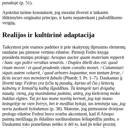
pasakoje
(p. 51).
Apskritai turime konstatuoti, jog moralai išversti ir laikantis
ištikimybės originalui principo, ir kartu nepatenkant į pažodiškumo
vergiją.
Realijos ir kultūrinė adaptacija
Taikymosi prie esamos padėties ir prie skaitytojų išprusimo elementų
randame jau pirmose vertimo eilutėse. Pirmoji Fedro knyga
prasideda trumpu prologu:
Aesopus auctor quam materiam repperit
/ hanc ego polivi versibus senariis. / Duplex libelli dos est: quod
risum movet / et quod prudentis vitam consilio monet. / Calumniari
siquis autem voluerit, / quod arbores loquantur, non tantum ferae, /
fictis iocari nos meminerit fabulis
(Phaedr. I. Pr. 1–7). Daukantas jį
išvertė taip:
Fedras yra lyčiu tų pasakų, kurias aš čia į lietuvių
kalnėnų ir žemaičių kalbą išguldžiau. Ta kningelė turi dvigubą
naudą: vieną, jog masindama juokina, antrą, jog kiekvieną moko
bukliai elgties. Tai jei kas mane norėtų kernoti, jog toje mano
kningelėje ne vien žvėrys, bet ir medžiai byloja, tas teminėja sau, jog
noriu juokuoti bylodamas
(p. 38). Matome, jog pirmosiose dviejose
prologo eilutėse Fedrui buvo svarbu akcentuoti, kad iš Aisopo
paimtą medžiagą jis išdailino sueiliuodamas šešiapėdžiu jambu, o
Daukantui toks pranešimas netiko ir dėl to, kad jis teikė prozinį