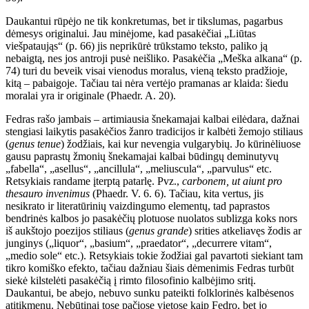
Daukantui rūpėjo ne tik konkretumas, bet ir tikslumas, pagarbus
dėmesys originalui. Jau minėjome, kad pasakėčiai „Liūtas
viešpataująs“ (p. 66) jis neprikūrė trūkstamo teksto, paliko ją
nebaigtą, nes jos antroji pusė neišliko. Pasakėčia „Meška alkana“ (p.
74) turi du beveik visai vienodus moralus, vieną teksto pradžioje,
kitą – pabaigoje. Tačiau tai nėra vertėjo pramanas ar klaida: šiedu
moralai yra ir originale (Phaedr. A. 20).
Fedras rašo jambais – artimiausia šnekamajai kalbai eilėdara, dažnai
stengiasi laikytis pasakėčios žanro tradicijos ir kalbėti žemojo stiliaus
(
genus tenue
) žodžiais, kai kur nevengia vulgarybių. Jo kūrinėliuose
gausu paprastų žmonių šnekamajai kalbai būdingų deminutyvų
„fabella“, „asellus“, „ancillula“, „meliuscula“, „parvulus“ etc.
Retsykiais randame įterptą patarlę. Pvz.,
carbonem, ut aiunt pro
thesauro invenimus
(Phaedr. V. 6. 6). Tačiau, kita vertus, jis
nesikrato ir literatūrinių vaizdingumo elementų, tad paprastos
bendrinės kalbos jo pasakėčių plotuose nuolatos sublizga koks nors
iš aukštojo poezijos stiliaus (
genus grande
) srities atkeliavęs žodis ar
junginys („liquor“, „basium“, „praedator“, „decurrere vitam“,
„medio sole“ etc.). Retsykiais tokie žodžiai gal pavartoti siekiant tam
tikro komiško efekto, tačiau dažniau šiais dėmenimis Fedras turbūt
siekė kilstelėti pasakėčią į rimto filosofinio kalbėjimo sritį.
Daukantui, be abejo, nebuvo sunku pateikti folklorinės kalbėsenos
atitikmenų. Nebūtinai tose pačiose vietose kaip Fedro, bet jo