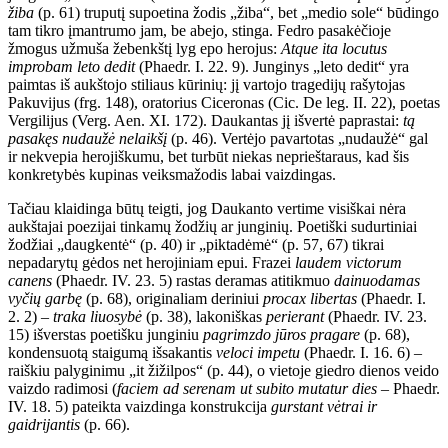
žiba
(p. 61) truputį supoetina žodis „žiba“, bet „medio sole“ būdingo
tam tikro įmantrumo jam, be abejo, stinga. Fedro pasakėčioje
žmogus užmuša žebenkštį lyg epo herojus:
Atque ita locutus
improbam leto dedit
(Phaedr. I. 22. 9). Junginys „leto dedit“ yra
paimtas iš aukštojo stiliaus kūrinių: jį vartojo tragedijų rašytojas
Pakuvijus (frg. 148), oratorius Ciceronas (Cic. De leg. II. 22), poetas
Vergilijus (Verg. Aen. XI. 172). Daukantas jį išvertė paprastai:
tą
pasakęs nudaužė nelaikšį
(p. 46). Vertėjo pavartotas „nudaužė“ gal
ir nekvepia herojiškumu, bet turbūt niekas neprieštaraus, kad šis
konkretybės kupinas veiksmažodis labai vaizdingas.
Tačiau klaidinga būtų teigti, jog Daukanto vertime visiškai nėra
aukštajai poezijai tinkamų žodžių ar junginių. Poetiški sudurtiniai
žodžiai „daugkentė“ (p. 40) ir „piktadėmė“ (p. 57, 67) tikrai
nepadarytų gėdos net herojiniam epui. Frazei
laudem victorum
canens
(Phaedr. IV. 23. 5) rastas deramas atitikmuo
dainuodamas
vyčių garbę
(p. 68), originaliam deriniui
procax libertas
(Phaedr. I.
2. 2) –
traka liuosybė
(p. 38), lakoniškas
perierant
(Phaedr. IV. 23.
15) išverstas poetišku junginiu
pagrimzdo jūros pragare
(p. 68),
kondensuotą staigumą išsakantis
veloci impetu
(Phaedr. I. 16. 6) –
raiškiu palyginimu „it žižilpos“ (p. 44), o vietoje giedro dienos veido
vaizdo radimosi (
faciem ad serenam ut subito mutatur dies
– Phaedr.
IV. 18. 5) pateikta vaizdinga konstrukcija
gurstant vėtrai ir
gaidrijantis
(p. 66).