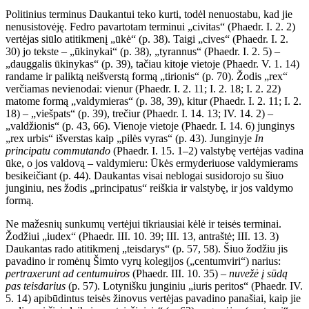
Politinius terminus Daukantui teko kurti, todėl nenuostabu, kad jie
nenusistovėję. Fedro pavartotam terminui „civitas“ (Phaedr. I. 2. 2)
vertėjas siūlo atitikmenį „ūkė“ (p. 38). Taigi „cives“ (Phaedr. I. 2.
30) jo tekste – „ūkinykai“ (p. 38), „tyrannus“ (Phaedr. I. 2. 5) –
„dauggalis ūkinykas“ (p. 39), tačiau kitoje vietoje (Phaedr. V. 1. 14)
randame ir paliktą neišverstą formą „tirionis“ (p. 70). Žodis „rex“
verčiamas nevienodai: vienur (Phaedr. I. 2. 11; I. 2. 18; I. 2. 22)
matome formą „valdymieras“ (p. 38, 39), kitur (Phaedr. I. 2. 11; I. 2.
18) – „viešpats“ (p. 39), trečiur (Phaedr. I. 14. 13; IV. 14. 2) –
„valdžionis“ (p. 43, 66). Vienoje vietoje (Phaedr. I. 14. 6) junginys
„rex urbis“ išverstas kaip „pilės vyras“ (p. 43). Junginyje
In
principatu commutando
(Phaedr. I. 15. 1–2) valstybę vertėjas vadina
ūke, o jos valdovą – valdymieru: Ūkės ermyderiuose valdymierams
besikeičiant (p. 44). Daukantas visai neblogai susidorojo su šiuo
junginiu, nes žodis „principatus“ reiškia ir valstybę, ir jos valdymo
formą.
Ne mažesnių sunkumų vertėjui tikriausiai kėlė ir teisės terminai.
Žodžiui „iudex“ (Phaedr. III. 10. 39; III. 13, antraštė; III. 13. 3)
Daukantas rado atitikmenį „teisdarys“ (p. 57, 58). Šiuo žodžiu jis
pavadino ir romėnų Šimto vyrų kolegijos („centumviri“) narius:
pertraxerunt ad centumuiros
(Phaedr. III. 10. 35) –
nuvežė į sūdą
pas teisdarius
(p. 57). Lotynišku junginiu „iuris peritos“ (Phaedr. IV.
5. 14) apibūdintus teisės žinovus vertėjas pavadino panašiai, kaip jie