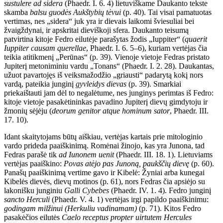
sustulere ad sidera
(Phaedr. I. 6. 4) lietuviškame Daukanto tekste
skamba
balsu guodės Aukštybių tėvui
(p. 40). Tai visai pamatuotas
vertimas, nes „sidera“ juk yra ir dievais laikomi šviesuliai bei
žvaigždynai, ir apskritai dieviškoji sfera. Daukanto teisumą
patvirtina kitoje Fedro eilutėje parašytas žodis „Iuppiter“ (
quaerit
Iuppiter causam querellae
, Phaedr. I. 6. 5–6), kuriam vertėjas čia
teikia atitikmenį „Perūnas“ (p. 39). Vienoje vietoje Fedras pristato
Jupiterį metoniminiu vardu „Tonans“ (Phaedr. I. 2. 28). Daukantas,
užuot pavartojęs iš veiksmažodžio „griausti“ padarytą kokį nors
vardą, pateikia junginį
gyvleidys dievas
(p. 39). Smarkiai
priekaištauti jam dėl to negalėtume, nes junginys perimtas iš Fedro:
kitoje vietoje pasakėtininkas pavadino Jupiterį dievų gimdytoju ir
žmonių sėjėju (
deorum genitor atque hominum sator
, Phaedr. III.
17. 10).
Idant skaitytojams būtų aiškiau, vertėjas kartais prie mitologinio
vardo prideda paaiškinimą. Romėnai žinojo, kas yra Junona, tad
Fedras parašė tik
ad Iunonem uenit
(Phaedr. III. 18. 1). Lietuviams
vertėjas paaiškino:
Povas atėjo pas Junoną, paukščių dievę
(p. 60).
Panašų paaiškinimą vertime gavo ir Kibelė: Žyniai arba kunegai
Kibelės dievės, dievų motinos (p. 61), nors Fedras čia apsiėjo su
lakonišku junginiu
Galli Cybebes
(Phaedr. IV. 1. 4). Fedro junginį
sancto Herculi
(Phaedr. V. 4. 1) vertėjas irgi papildo paaiškinimu:
godingam milžinui (Herkuliu vadinamam)
(p. 71). Kitos Fedro
pasakėčios eilutės
Caelo receptus propter uirtutem Hercules