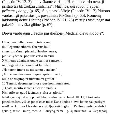
(Phaedr. IV. 12. 3) lietuviškame variante Herkulio vardo nėra, jis
pristatytas tik žodžiu „milžinas“:
Milžinas, dėl savo narsybės
priimtas į dangų
(p. 65). Šioje pasakėčioje (Phaedr. IV. 12) Plutono
vardas irgi pakeistas: jis pavadintas Pikčiumi (p. 65). Romėnų
laidotuvių deivę Libitiną (Phaedr. IV. 21. 26) vertėjas visai pagrįstai
pakeitė lietuviška giltine (p. 67).
Dievų vardų gausu Fedro pasakėčioje „Medžiai dievų globoje“:
Olim quas uellent esse in tutela sua
diui legerunt arbores. Quercus Ioui,
at myrtus Veneri placuit, Phoebo laurea,
pinus Cybebae, populus celsa Herculi.
5 Minerua admirans quare steriles sumerent
interrogauit. Causam dixit Iuppiter:
„Honorem fructu ne uideamur uendere.“
„At mehercules narrabit quod quis uoluerit,
oliua nobis propter fructum est gratior.“
10 Tum sic deorum genitor atque hominum sator:
„O nata, merito sapiens dicere omnibus.
Nisi utile est quod facimus, stulta est gloria.“
Nihil agere quod non prosit fabella admonet. (Phaedr. III. 17)
Daukanto
pateiktas lietuviškas jos tekstas toks:
Kana kados dievai katras sau paskyrė
medžius, kuriuos kiekvienas atsidėjęs ketėjo globti. Perūnas pasiėmė globti
ąžuolą, saulė – mirtą, mėnuo – lauryną, žemė – pušį, milžinas – aukštą tapalį.