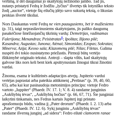
vertimą, ir dėl daugumai jo skaitytojų nežinomo jambo. Tad jis,
nutaręs pristatyti Fedrą ir žodžiu „lyčius“ išvertęs tik lotyniško teksto
žodį „auctor“, vietoje šių eilučių įdėjo savo sukurtą tekstą, o likusias
penkias išvertė tiksliai.
Nors Daukantas vertė Fedrą
ne vien paaugusiems, bet ir mažiesiems
(p. 31), taigi neprasilavinusiems skaitytojams, jis paliko daugumą
pasakėčiose šmėžuojančių tikrinių vardų:
Demetrijas, vadinamas
8
Falerijonu
;
Menandras
;
Peisistratas
;
Ipolitas
;
Ilijono pilė
;
Kasandra
;
Augustas
;
Junona
;
Atėnai
;
Simonidas
;
Ezopas
;
Sokratas
;
Minerva
;
Azija
;
Keoso sala
;
Klazomenų pilė
;
Nilas
;
Filetas
. Galima
nuspėti dvi tokio nusistatymo priežastis. Pirmoji būtų vertėjo
ištikimybė originalo tekstui. Antroji – slapta viltis, kad skaitytojų
galvose liks nors keli bent kiek apsitrynusiam žmogui tikrai žinotini
vardai.
Žinoma, esama ir kultūrinės adaptacijos atvejų. Jupiterio vardui
vertėjas paprastai arba pateikia atitikmenį „Perūnas“ (p. 39, 40, 60,
65), arba kai kur pasinaudoja metonimijos principu: vietoje Fedro
vartoto „Iuppiter“ (Phaedr. IV. 17. 1; V. 8. 4) randame junginius
„Aukštybių tėvas“, „Aukštybių bočius“ (p. 66, 67, 71). Šie junginiai
laikytini tinkamais, nes Fedras kartais Jupiterį irgi pristato
aprašomuoju būdu, vadina jį „Pater deorum“ (Phaedr. I. 2. 13) arba
„Pater“ (Phaedr. IV. 12. 6). Sykį junginiu „Aukštybių tėvas“
randame išverstą junginį „ad sidera“: Fedro eilutė
clamorem ranae