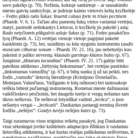
savo pakėlęs (p. 70). Nežinia, kokioje sankirtoje – ar sausakimšo
miesto gatvių sankryžoje, ar judrioje kaimo vietovės kelių kryžkelėje
– Fedro plikis rado šukas:
Inuenit caluus forte in triuio pectinem
(Phaedr. V. 6. 1). Tačiau abu pamestų šukų vietos variantai vertėjui,
matyt, pasirodė netinkantys Lietuvai, ir kryžkelę jis pakeitė į aslą:
Rado netyčiomis plikgalvis asloje šukas
(p. 71). Fedro pasakėčios
lyrą (Phaedr. A. 12) vertėjas vienoje vietoje pagrįstai pakeitė
kanklėmis (p. 73), bet, susidūręs su kitu styginiu instrumentu (
audis
musicum citharae sonum
– Phaedr. IV. 21. 16), jau nebeturėjo kuo
pakeisti ir paliko neverstą:
klausais garsingo kitaros balso
(p. 67).
Junginiui „tibiarum iucunditas“ (Phaedr. IV. 21. 17) galėjo būti
pateiktas atitikmuo „birbynių linksmumas“, bet vertėjas pasirinko
„linksmumas vamzdžių“ (p. 67), ir būtų sunku jį už tai peikti, nes
žodis „vamzdis“ lietuvių literatūroje (Kristijono Donelaičio,
Motiejaus Valančiaus, Vaižganto ir kitų raštuose) bei tautosakoje
reiškia būtent pučiamąjį instrumentą. Romėnai mieste dažniausiai
vaikščiodavo pėsčiomis, bet daugelis turėjo ir vergų nešamus tam
tikrus neštuvus. Tie neštuvai lotyniškai vadinti „lectica“, o juos
nešantys vergai – „lecticarii“. Daukantas pastarąjį terminą išvertė
žodžiu „nešėjos“:
Gaidys turėjo nešėjas kates
(p. 73).
Taigi susumavus visus teiginius reikėtų pasakyti, jog Daukantas
visai sėkmingai įveikė kultūrinės adaptacijos iššūkius ir rasdamas
lietuviškų atitikmenų, ir kai kurias realijas palikdamas neišverstas, ir
pateikdamas paaiškinimų, papildančių anų laikų skaitytojų žinias