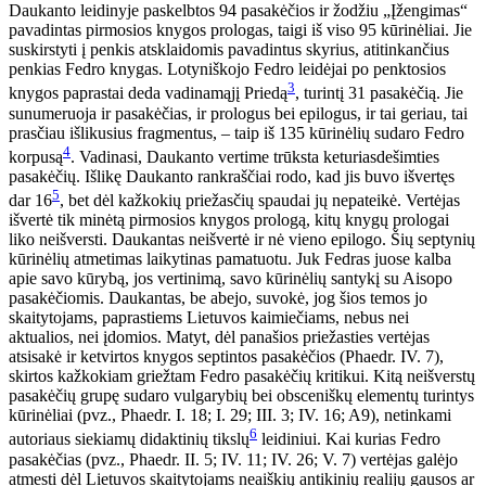
Daukanto leidinyje paskelbtos 94 pasakėčios ir žodžiu „Įžengimas“
pavadintas pirmosios knygos prologas, taigi iš viso 95 kūrinėliai. Jie
suskirstyti į penkis atsklaidomis pavadintus skyrius, atitinkančius
penkias Fedro knygas. Lotyniškojo Fedro leidėjai po penktosios
3
knygos paprastai deda vadinamąjį Priedą
, turintį 31 pasakėčią. Jie
sunumeruoja ir pasakėčias, ir prologus bei epilogus, ir tai geriau, tai
prasčiau išlikusius fragmentus, – taip iš 135 kūrinėlių sudaro Fedro
4
korpusą
. Vadinasi, Daukanto vertime trūksta keturiasdešimties
pasakėčių. Išlikę Daukanto rankraščiai rodo, kad jis buvo išvertęs
5
dar 16
, bet dėl kažkokių priežasčių spaudai jų nepateikė. Vertėjas
išvertė tik minėtą pirmosios knygos prologą, kitų knygų prologai
liko neišversti. Daukantas neišvertė ir nė vieno epilogo. Šių septynių
kūrinėlių atmetimas laikytinas pamatuotu. Juk Fedras juose kalba
apie savo kūrybą, jos vertinimą, savo kūrinėlių santykį su Aisopo
pasakėčiomis. Daukantas, be abejo, suvokė, jog šios temos jo
skaitytojams, paprastiems Lietuvos kaimiečiams, nebus nei
aktualios, nei įdomios. Matyt, dėl panašios priežasties vertėjas
atsisakė ir ketvirtos knygos septintos pasakėčios (Phaedr. IV. 7),
skirtos kažkokiam griežtam Fedro pasakėčių kritikui. Kitą neišverstų
pasakėčių grupę sudaro vulgarybių bei obsceniškų elementų turintys
kūrinėliai (pvz., Phaedr. I. 18; I. 29; III. 3; IV. 16; A9), netinkami
6
autoriaus siekiamų didaktinių tikslų
leidiniui. Kai kurias Fedro
pasakėčias (pvz., Phaedr. II. 5; IV. 11; IV. 26; V. 7) vertėjas galėjo
atmesti dėl Lietuvos skaitytojams neaiškių antikinių realijų gausos ar