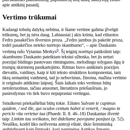
apie antikinį pasaulį.
Vertimo trūkumai
Kadangi tobulų dalykų nebūna, ir šiame vertime galima įžvelgti
trūkumų, bet jų nėra daug. Labiausiai į akis krinta, kad eiliuotos
Fedro pasakėčios išverstos proza. „Fedro jambus jis pakeitė proza,
todėl pasakėčios neteko turėtojo skambumo“, – apie Daukanto
9
vertimą rašo Vytautas Merkys
. Šį teiginį norėtųsi patikslinti taip:
skambumo Daukanto pateiktam tekstui užtenka, bet jis neturi
poezijai būdingo pastovaus ritmingumo, melodingo tolygaus ilgų ir
trumpų skiemenų pasikartojimo. Ritmas buvo antikinės poezijos
dievaitis, vaidinęs, kaip ir kiti teksto struktūros komponentai, tam
tikrą semantinį vaidmenį, tad jo nebuvimas, žinoma, mažina vertimo
ir originalo atitikimo laipsnį. Šiais laikais toks vertimas būtų
netoleruotinas, tačiau anuomet, literatūros priešaušriais, jo
pasirodymas vis tiek buvo nepaprastai vertingas.
Smulkesni priekaištėliai būtų tokie. Eilutes
Salvum te cupimus
quidem, / sed ille, qui oculos centum habet si venerit, / magno in
periclo vita vertetur tua
(Phaedr. II. 8. 46–18) Daukantas išvertė
taip:
Linkim tau sveikatos, bet dideliame pavojume pasijusi
(p. 52).
Neaišku, kodėl liko neišversta antroji eilutė, ūkio šeimininką
apibūdinanti kaip šimtaakį, kurį paminėjus Antikos žmonių