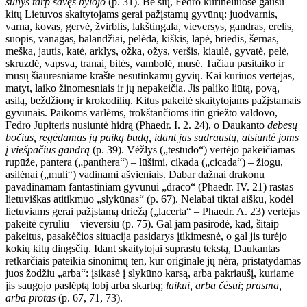
šunys tarp savęs bylojo
(p. 31). Be šių, Fedro kūrinėliuose gausu
kitų Lietuvos skaitytojams gerai pažįstamų gyvūnų: juodvarnis,
varna, kovas, gervė, žvirblis, lakštingala, vieversys, gandras, erelis,
suopis, vanagas, balandžiai, pelėda, kiškis, lapė, briedis, šernas,
meška, jautis, katė, arklys, ožka, ožys, veršis, kiaulė, gyvatė, pelė,
skruzdė, vapsva, tranai, bitės, vambolė, musė. Tačiau pasitaiko ir
mūsų šiauresniame krašte nesutinkamų gyvių. Kai kuriuos vertėjas,
matyt, laiko žinomesniais ir jų nepakeičia. Jis paliko liūtą, povą,
asilą, beždžionę ir krokodilių. Kitus pakeitė skaitytojams pažįstamais
gyvūnais. Paikoms varlėms, trokštančioms itin griežto valdovo,
Fedro Jupiteris nusiuntė hidrą (Phaedr. I. 2. 24), o Daukanto
debesų
bočius, regėdamas jų paiką būdą, idant jas sudraustų, atsiuntė joms
į viešpačius gandrą
(p. 39). Vėžlys („testudo“) vertėjo pakeičiamas
rupūže, pantera („panthera“) – lūšimi, cikada („cicada“) – žiogu,
asilėnai („muli“) vadinami ašvieniais. Dabar dažnai drakonu
pavadinamam fantastiniam gyvūnui „draco“ (Phaedr. IV. 21) rastas
lietuviškas atitikmuo „slykūnas“ (p. 67). Nelabai tiktai aišku, kodėl
lietuviams gerai pažįstamą driežą („lacerta“ – Phaedr. A. 23) vertėjas
pakeitė cyruliu – vieversiu (p. 75). Gal jam pasirodė, kad, šitaip
pakeitus, pasakėčios situacija pasidarys įtikimesnė, o gal jis turėjo
kokių kitų dingsčių. Idant skaitytojai suprastų tekstą, Daukantas
retkarčiais pateikia sinonimų ten, kur originale jų nėra, pristatydamas
juos žodžiu „arba“: įsikasė į slykūno karsą, arba pakriaušį, kuriame
jis saugojo paslėptą lobį arba skarbą;
laikui, arba čėsui
;
prasma,
arba protas
(p. 67, 71, 73).