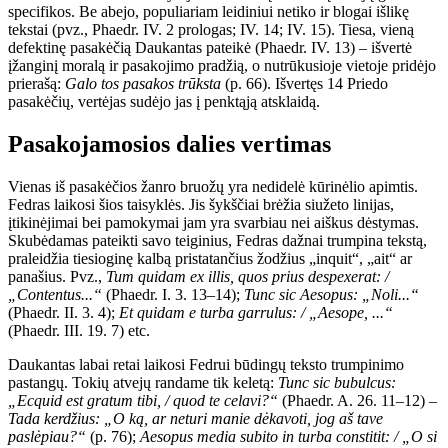
specifikos. Be abejo, populiariam leidiniui netiko ir blogai išlikę
tekstai (pvz., Phaedr. IV. 2 prologas; IV. 14; IV. 15). Tiesa, vieną
defektinę pasakėčią Daukantas pateikė (Phaedr. IV. 13) – išvertė
įžanginį moralą ir pasakojimo pradžią, o nutrūkusioje vietoje pridėjo
prierašą:
Galo tos pasakos trūksta
(p. 66). Išvertęs 14 Priedo
pasakėčių, vertėjas sudėjo jas į penktąją atsklaidą.
Pasakojamosios dalies vertimas
Vienas iš pasakėčios žanro bruožų yra nedidelė kūrinėlio apimtis.
Fedras laikosi šios taisyklės. Jis šykščiai brėžia siužeto linijas,
įtikinėjimai bei pamokymai jam yra svarbiau nei aiškus dėstymas.
Skubėdamas pateikti savo teiginius, Fedras dažnai trumpina tekstą,
praleidžia tiesioginę kalbą pristatančius žodžius „inquit“, „ait“ ar
panašius. Pvz.,
Tum quidam ex illis, quos prius despexerat: /
„Contentus...“
(Phaedr. I. 3. 13–14);
Tunc sic Aesopus: „Noli...“
(Phaedr. II. 3. 4);
Et quidam e turba garrulus: / „Aesope, ...“
(Phaedr. III. 19. 7) etc.
Daukantas labai retai laikosi Fedrui būdingų teksto trumpinimo
pastangų. Tokių atvejų randame tik keletą:
Tunc sic bubulcus:
„Ecquid est gratum tibi, / quod te celavi?“
(Phaedr. A. 26. 11–12) –
Tada kerdžius: „O ką, ar neturi manie dėkavoti, jog aš tave
paslėpiau?“
(p. 76);
Aesopus media subito in turba constitit: / „O si