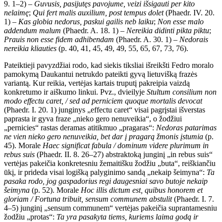
9. 1–2) –
Guvusis, pasijutęs pavojume, veizi išsigauti per kito
nelaimę
;
Qui fert malis auxilium, post tempus dolet
(Phaedr. IV. 20.
1) –
Kas globia nedorus, paskui gailis neb laiku
;
Non esse malo
addendum malum
(Phaedr. A. 18. 1) –
Nereikia didinti pikta piktu
;
Prauis non esse fidem adhibendam
(Phaedr. A. 30. 1) –
Nedorais
nereikia kliauties
(p. 40, 41, 45, 49, 49, 55, 65, 67, 73, 76).
Pateiktieji pavyzdžiai rodo, kad siekis tiksliai išreikšti Fedro moralo
pamokymą Daukantui netrukdo pateikti gyvą lietuvišką frazės
variantą. Kur reikia, vertėjas kartais truputį pakreipia vaizdą
konkretumo ir aiškumo linkui. Pvz., dvieilyje
Stultum consilium non
modo effectu caret, / sed ad perniciem quoque mortalis devocat
(Phaedr. I. 20. 1) junginys „effectu caret“ visai pagrįstai išverstas
paprasta ir gyva fraze „nieko gero nenuveikia“, o žodžiui
„pernicies“ rastas deramas atitikmuo „pragaras“:
Nedoras patarimas
ne vien nieko gero nenuveikia, bet dar į pragarą žmonis įstumia
(p.
45). Morale
Haec significat fabula / dominum videre plurimum in
rebus suis
(Phaedr. II. 8. 26–27) abstraktoką junginį „in rebus suis“
vertėjas pakeičia konkretesniu žemaitišku žodžiu „buta“, reiškiančiu
ūkį, ir prideda visai logišką palyginimo sandą „nekaip šeimyna“:
Ta
pasaka rodo, jog gaspadorius regi daugesniai savo butoje nekaip
šeimyna
(p. 52). Morale
Hoc illis dictum est, quibus honorem et
gloriam / Fortuna tribuit, sensum communem abstulit
(Phaedr. I. 7.
4–5) junginį „sensum communem“ vertėjas pakeičia suprantamesniu
žodžiu „protas“:
Ta yra pasakyta tiems, kuriems laima godą ir