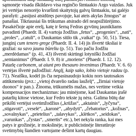
sąmonėje visada iškildavo visa reginčio šimtaakio Argo vaizdas. Juk
jei vertėjas nenorėjo kvaršinti skaitytojų galvų šimtaakiu, tai galėjo
parašyti: „pasijusi atsidūręs pavojuje, kai ateis akylas žmogus“ ar
panašiai. Tikriausiai šis trūkumas atsirado dėl neapsižiūrėjimo.
Pasakėčioje apie erelį, katę ir šerną Fedras gyvūnų jaunikliams
pavadinti (Phaedr. II. 4) vartoja žodžius „fetus“, „progenies“, „nati“,
„proles“, „catuli“, o Daukantas siūlo tik „vaikai“ (p. 50, 51). Tiesa,
junginį
cum tenero grege
(Phaedr. II. 4. 14) jis išvertė tiksliai ir
gražiai:
su savo jaunu būreliu
(p. 51). Tuo pačiu žodžiu
„merdėdamas“ (p. 41, 43) išversti skirtingi lotyniški žodžiai
„semianimus“ (Phaedr. I. 9. 8) ir „moriens“ (Phaedr. I. 12. 12).
Patarlę
carbonem, ut aiunt pro thesauro invenimus
(Phaedr. V. 6. 6)
vertėjas išvertė pažodžiui:
Anglį, kaip sako, lobio vietoje radau
(p.
71). Neaišku, kodėl jis čia nepasinaudojo kokiu nors tautosakos
atitikmeniu (pvz.: „vietoj dvarelio radau lauželį“, „žirniai vietoje
duonos“ ir pan.). Žinoma, trūkumėlis mažas, nes vertime veikia
kompensacijos mechanizmas: jau minėjome, kad Daukantas įrašė
patarlių kitose vietose, kur Fedro tekste jų nėra. Galima būtų dar
prikišti vertėjui svetimžodžius („krūžas“, „aktainis“, „lyčyna“,
„stigavoti“, „veselė“, „karonė“, „abydyti“, „čebatorius“, „kožnas“,
„sovalnykas“, „prietelius“, „talavykas“, „klėtkos“, „seidokas“,
„varunkas“, „čystas“, „smertis“ etc.), bet nekyla ranka, kai mes
patys ir grožinėje, ir mokslinėje, ir publicistinėje literatūroje
svetimybių šiandien vartojame dešimt kartų daugiau.