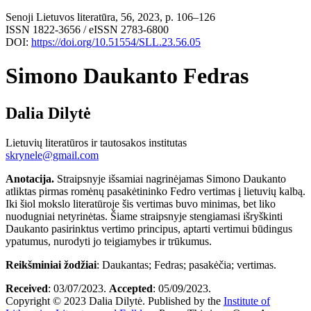
Senoji Lietuvos literatūra, 56, 2023, p. 106–126
ISSN 1822-3656 / eISSN 2783-6800
DOI:
https://doi.org/10.51554/SLL.23.56.05
Simono Daukanto Fedras
Dalia Dilytė
Lietuvių literatūros ir tautosakos institutas
skrynele@gmail.com
Anotacija.
Straipsnyje išsamiai nagrinėjamas Simono Daukanto
atliktas pirmas romėnų pasakėtininko Fedro vertimas į lietuvių kalbą.
Iki šiol mokslo literatūroje šis vertimas buvo minimas, bet liko
nuodugniai netyrinėtas. Šiame straipsnyje stengiamasi išryškinti
Daukanto pasirinktus vertimo principus, aptarti vertimui būdingus
ypatumus, nurodyti jo teigiamybes ir trūkumus.
Reikšminiai
žodžiai
: Daukantas; Fedras; pasakėčia; vertimas.
Received
: 03/07/2023.
Ac
cepted
: 05/09/2023.
Copyright © 2023 Dalia Dilytė. Published by the
Institute of