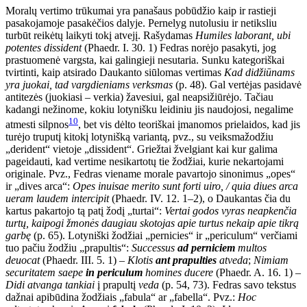
Moralų vertimo trūkumai yra panašaus pobūdžio kaip ir rastieji
pasakojamoje pasakėčios dalyje. Pernelyg nutolusiu ir netiksliu
turbūt reikėtų laikyti tokį atvejį. Rašydamas
Humiles laborant, ubi
potentes dissident
(Phaedr. I. 30. 1) Fedras norėjo pasakyti, jog
prastuomenė vargsta, kai galingieji nesutaria. Sunku kategoriškai
tvirtinti, kaip atsirado Daukanto siūlomas vertimas
Kad didžiūnams
yra juokai, tad vargdieniams verksmas
(p. 48). Gal vertėjas pasidavė
antitezės (juokiasi – verkia) žavesiui, gal neapsižiūrėjo. Tačiau
kadangi nežinome, kokiu lotynišku leidiniu jis naudojosi, negalime
10
atmesti silpnos
, bet vis dėlto teoriškai įmanomos prielaidos, kad jis
turėjo truputį kitokį lotynišką variantą, pvz., su veiksmažodžiu
„derident“ vietoje „dissident“. Griežtai žvelgiant kai kur galima
pageidauti, kad vertime nesikartotų tie žodžiai, kurie nekartojami
originale. Pvz., Fedras viename morale pavartojo sinonimus „opes“
ir „dives arca“:
Opes inuisae merito sunt forti uiro, / quia diues arca
ueram laudem intercipit
(Phaedr. IV. 12. 1–2), o Daukantas čia du
kartus pakartojo tą patį žodį „turtai“:
Vertai godos vyras neapkenčia
turtų, kaipogi žmonės daugiau skotojas apie turtus nekaip apie tikrą
garbę
(p. 65). Lotyniški žodžiai „pernicies“ ir „periculum“ verčiami
tuo pačiu žodžiu „prapultis“:
Successus
ad perniciem
multos
deuocat
(Phaedr. III. 5. 1) –
Klotis
ant prapulties
atveda
;
Nimiam
securitatem saepe
in periculum
homines ducere
(Phaedr. A. 16. 1) –
Didi atvanga tankiai
į prapultį
veda
(p. 54, 73). Fedras savo tekstus
dažnai apibūdina žodžiais „fabula“ ar „fabella“. Pvz.:
Hoc