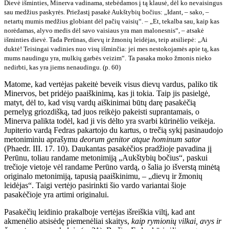
Dievė išminties, Minerva vadinama, stebėdamos į tą klausė, dėl ko nevaisingus
sau medžius paskyrės. Priežastį pasakė Aukštybių bočius: „Idant, – sako, –
netartų mumis medžius globiant dėl pačių vaisių“. – „Et, tekalba sau, kaip kas
norėdamas, alyvo medis dėl savo vaisiaus yra man malonesnis“, – atsakė
išminties dievė. Tada Perūnas, dievų ir žmonių leidėjas, teip atsiliepė: „Ai
duktė! Teisingai vadinies nuo visų išminčia: jei mes nestokojamės apie tą, kas
mums naudingu yra, mulkių garbės veizim“.
Ta pasaka moko žmonis nieko
nedirbti, kas yra jiems nenaudingu. (p. 60)
Matome, kad vertėjas pakeitė beveik visus dievų vardus, paliko tik
Minervos, bet pridėjo paaiškinimą, kas ji tokia. Taip jis pasielgė,
matyt, dėl to, kad visų vardų aiškinimai būtų darę pasakėčią
pernelyg griozdišką, tad juos reikėjo pakeisti suprantamais, o
Minerva palikta todėl, kad ji vis dėlto yra svarbi kūrinėlio veikėja.
Jupiterio vardą Fedras pakartojo du kartus, o trečią sykį pasinaudojo
metoniminiu aprašymu
deorum genitor atque hominum sator
(Phaedr. III. 17. 10). Daukantas pasakėčios pradžioje pavadina jį
Perūnu, toliau randame metonimiją „Aukštybių bočius“, paskui
trečioje vietoje vėl randame Perūno vardą, o šalia jo išverstą minėtą
originalo metonimiją, tapusią paaiškinimu, – „dievų ir žmonių
leidėjas“. Taigi vertėjo pasirinkti šio vardo variantai šioje
pasakėčioje yra artimi originalui.
Pasakėčių leidinio prakalboje vertėjas išreiškia viltį, kad ant
akmenėlio atsisėdę piemenėliai skaitys,
kaip rymionių vilkai, avys ir