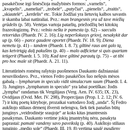
pasakėčiose irgi šmėsčioja mažybinės formos: „varnelis“,
„kvapelis“, „nameliai“, „trobelė“, „putyčiai“, „pienelis“, „ėraitis“,
„skiautelė“, „kerdelis“ etc. Tokie žodžiai yra lietuvių kalbos savastis
ir skamba labai natūraliai. Pvz.:
man brangesnis yra už tave miežių
grūdelis
(p. 58). Vertėjas vartoja patarlių, priežodžių bei kitokių
frazeologizmų. Pvz.:
velnio nešta ir pamesta
(p. 62) –
saeculis
retorridus
(Phaedr. IV. 2. 16);
Lig neperšokusys griovį, nesakykit dar
up
(p. 66) –
parce gaudere oportet
(Phaedr. IV. 18. 9);
Diena
nemetu
(p. 41) –
tandem
(Phaedr. I. 8. 7);
giltinė raus ant galo tą,
kas ketvirtąją dalį pakušins
(p. 40) –
malo adficietur si quis quartam
tetigerit
(Phaedr. I. 5. 10);
Kad tave giltinė parautų
(p. 75) –
at tibi
pro hoc male sit
(Phaedr. A. 21. 11).
Literatūrinės romėnų rašytojo puošmenos Daukanto dažniausiai
nesuviliodavo. Pvz., vienos Fedro pasakėčios šuo nešęsis mėsos
gabalą –
lympharum in speculo vidit simulacrum suum
(Phaedr. I. 4.
3). Junginys „lympharum in speculo“ yra labai poetiškas: žodis
„lympha“ randamas tik Vergilijaus (Verg. Aen. IV. 635; IX. 23),
Ovidijaus (Ovid. Met. IV. 298), Propercijaus (Prop. I. 2. 12; IV. 6.
7) ir kitų poetų kūryboje, prozaikai vartodavo žodį „unda“. Šį Fedro
aukštojo stiliaus dėmenį išversti nelengva, šiek tiek panašus būtų
junginys „veidrodinėje sraujoje“ ar koks kitas įmantresnis
pasakymas. Daukanto vertime jokių įmantrybių nėra, pasakyta
paprastai:
pamatė vandeny savo paveikslą
(p. 40). Aukštojo stiliaus
junginio „medio sole“ (Phaedr. III. 19. 8) vertimą
saulė pusdieny