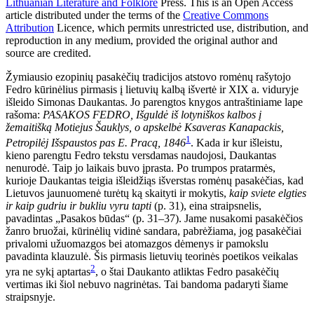
Lithuanian Literature and Folklore
Press
. This is an Open Access
article distributed under the terms of the
Creative Commons
Attribution
Licence, which permits unrestricted use, distribution, and
reproduction in any medium, provided the original author and
source are credited.
Žymiausio ezopinių pasakėčių tradicijos atstovo romėnų rašytojo
Fedro kūrinėlius pirmasis į lietuvių kalbą išvertė ir XIX a. viduryje
išleido Simonas Daukantas. Jo parengtos knygos antraštiniame lape
rašoma:
PASAKOS FEDRO, Išguldė iš lotyniškos kalbos į
žemaitišką Motiejus Šauklys, o apskelbė Ksaveras Kanapackis,
1
Petropilėj Išspaustos pas E. Pracą, 1846
. Kada ir kur išleistu,
kieno parengtu Fedro tekstu versdamas naudojosi, Daukantas
nenurodė. Taip jo laikais buvo įprasta. Po trumpos pratarmės,
kurioje Daukantas teigia išleidžiąs išverstas romėnų pasakėčias, kad
Lietuvos jaunuomenė turėtų ką skaityti ir mokytis,
kaip sviete elgties
ir kaip gudriu ir bukliu vyru tapti
(p. 31), eina straipsnelis,
pavadintas „Pasakos būdas“ (p. 31–37). Jame nusakomi pasakėčios
žanro bruožai, kūrinėlių vidinė sandara, pabrėžiama, jog pasakėčiai
privalomi užuomazgos bei atomazgos dėmenys ir pamokslu
pavadinta klauzulė. Šis pirmasis lietuvių teorinės poetikos veikalas
2
yra ne sykį aptartas
, o štai Daukanto atliktas Fedro pasakėčių
vertimas iki šiol nebuvo nagrinėtas. Tai bandoma padaryti šiame
straipsnyje.