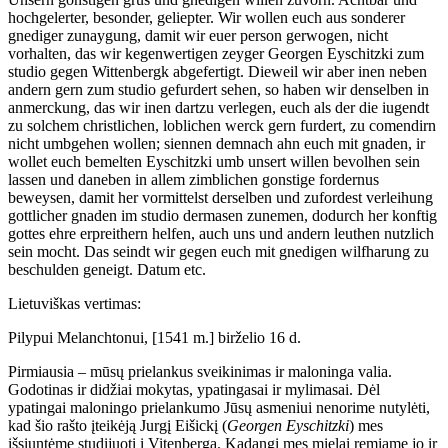
hochgelerter, besonder, geliepter. Wir wollen euch aus sonderer
gnediger zunaygung, damit wir euer person gerwogen, nicht
vorhalten, das wir kegenwertigen zeyger Georgen Eyschitzki zum
studio gegen Wittenbergk abgefertigt. Dieweil wir aber inen neben
andern gern zum studio gefurdert sehen, so haben wir denselben in
anmerckung, das wir inen dartzu verlegen, euch als der die iugendt
zu solchem christlichen, loblichen werck gern furdert, zu comendirn
nicht umbgehen wollen; siennen demnach ahn euch mit gnaden, ir
wollet euch bemelten Eyschitzki umb unsert willen bevolhen sein
lassen und daneben in allem zimblichen gonstige fordernus
beweysen, damit her vormittelst derselben und zufordest verleihung
gottlicher gnaden im studio dermasen zunemen, dodurch her konftig
gottes ehre erpreithern helfen, auch uns und andern leuthen nutzlich
sein mocht. Das seindt wir gegen euch mit gnedigen wilfharung zu
beschulden geneigt. Datum etc.
Lietuviškas vertimas:
Pilypui Melanchtonui, [1541 m.] birželio 16 d.
Pirmiausia – mūsų prielankus sveikinimas ir maloninga valia.
Godotinas ir didžiai mokytas, ypatingasai ir mylimasai. Dėl
ypatingai maloningo prielankumo Jūsų asmeniui nenorime nutylėti,
kad šio rašto įteikėją Jurgį Eišickį (
Georgen Eyschitzki
) mes
išsiuntėme studijuoti į Vitenbergą. Kadangi mes mielai remiame jo ir