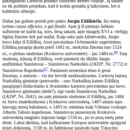
įtakingiausio Lietuvos politiko valstybės ateities vizijoje. Ją sudarė
ne tik politinis projektas, kad ir kokiu genialiu jį laikytume, bet ir
kultūrinis užmojis.
Dabar jau galime pereiti prie paties
Jurgio Eišiškiečio
, šio mūsų
tyrimo
causa efficiens
, o gal
finalis
. Apie jį iš pirmojo šaltinio
sužinome ne kažin ką, nors, tiesą sakant, apie daugelį XVI a. viešųjų
figūrų žinome tiek pat mažai. Kaip sako pats kilmėvardis, Jurgis
buvo kilęs iš Eišiškių. Anot pavaizdaus Ochmanskio sugretinimo,
Eišiškių parapija įkurta prieš 1492 m., mokykla žinoma nuo 1524
66
m., o pirmas studentas (Krokuvos universitete) – jau 1484 m.
Tarp
studentų, kilusių iš Eišiškių, verti paminėti du iškilūs Jurgio
amžininkai Stanislovai – Stanislovas Narkuškis (
LKDP
, Nr. 2772) ir
67
Stanislovas Rapolionis
. Pastarasis nemenkai tirtas ir gerai
žinomas, o antrasis – vis dar beveik neaktualizuotas. Lietuvių bajorų
Narkuškių giminėje (prievardis – nuo Narkuškių kaimo Eišiškių
parapijoje) išsilavinimo ir dvasininko karjeros precedentas jau buvo.
Stanislovo giminaitis (dėdė?), irgi vardu Stanislovas Narkuškis
(
LKDP
, Nr. 2642), tas pats pirmasis studentas iš Eišiškių, jau 1484
m. buvo imatrikuliuotas į Krokuvos universitetą, 1487-aisiais tapo
laisvųjų menų bakalauru, o 1493 m. minimas kaip Vilniaus vyskupo
Alberto Taboro kapelionas. Stanislovas jaunesnysis Krokuvos
universitetą magistro laipsniu baigė 1534 m., po to porą metų jame
dėstė. Labai tikėtina, kad kažkuriame Europos universitete apsigynė
teisės doktoratą. 1538 m. jis šaltiniuose pasirodo kaip Tykocino