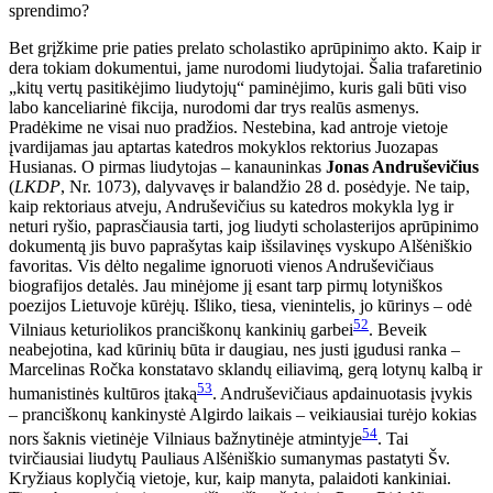
sprendimo?
Bet grįžkime prie paties prelato scholastiko aprūpinimo akto. Kaip ir
dera tokiam dokumentui, jame nurodomi liudytojai. Šalia trafaretinio
„kitų vertų pasitikėjimo liudytojų“ paminėjimo, kuris gali būti viso
labo kanceliarinė fikcija, nurodomi dar trys realūs asmenys.
Pradėkime ne visai nuo pradžios. Nestebina, kad antroje vietoje
įvardijamas jau aptartas katedros mokyklos rektorius Juozapas
Husianas. O pirmas liudytojas – kanauninkas
Jonas Andruševičius
(
LKDP
, Nr. 1073), dalyvavęs ir balandžio 28 d. posėdyje. Ne taip,
kaip rektoriaus atveju, Andruševičius su katedros mokykla lyg ir
neturi ryšio, paprasčiausia tarti, jog liudyti scholasterijos aprūpinimo
dokumentą jis buvo paprašytas kaip išsilavinęs vyskupo Alšėniškio
favoritas. Vis dėlto negalime ignoruoti vienos Andruševičiaus
biografijos detalės. Jau minėjome jį esant tarp pirmų lotyniškos
poezijos Lietuvoje kūrėjų. Išliko, tiesa, vienintelis, jo kūrinys – odė
52
Vilniaus keturiolikos pranciškonų kankinių garbei
. Beveik
neabejotina, kad kūrinių būta ir daugiau, nes justi įgudusi ranka –
Marcelinas Ročka konstatavo sklandų eiliavimą, gerą lotynų kalbą ir
53
humanistinės kultūros įtaką
. Andruševičiaus apdainuotasis įvykis
– pranciškonų kankinystė Algirdo laikais – veikiausiai turėjo kokias
54
nors šaknis vietinėje Vilniaus bažnytinėje atmintyje
. Tai
tvirčiausiai liudytų Pauliaus Alšėniškio sumanymas pastatyti Šv.
Kryžiaus koplyčią vietoje, kur, kaip manyta, palaidoti kankiniai.