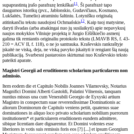
11
supaprastintą įrašo parafrazę lenkiškai
. Ši parafrazė tapo
daugumos istorikų (pvz., Jablonskio, Gudavičiaus, Kosmano,
Lukšaitės, Tumelio) atraminiu šaltiniu. Lotynišku originalą
12
atitinkančiu tekstu naudojosi Ochmańskis
. Kaip tuoj matysime,
daryti išvadas (arba atsakingai nuo jų susilaikyti) apie nepavykusį
naujos mokyklos Vilniuje projektą ir Jurgio Eišiškiečio asmenį
galima tik remiantis originaliu protokolo tekstu (LMAVB RS, f. 43-
210 = ACV II, f. 118), o ne jo santrauka. Kraševskis rankraštyje
įskaitė ne viską, deja, ne viską pavyko įskaityti ir rengiant šią naują
publikaciją. Svarbesni pastarosios skirtumai nuo Kraševskio teksto
pateikti aparate.
Magistri Georgii ad eruditionem scholarium particularem non
admissio.
Item eodem die et Capitulo Nobilis Joannes Vilamovsky, Notarius
Magnifici Domini Alberti Gastoldi, Palatini Vilnensis, tanquam
nuntius missus una cum Venerabili Georgio de Eyxyski artium
Magistro in conspectum suae reverendissimae Dominationis ac
aliorum Dominorum de Capitulo veniens petiit, quatenus suae
dominationes in aliquo loco privato scholarium nobilium puerorum
institutionem* et particularem eruditionem eundem admittere,
sibique licentiam dare dignarentur. Et Domini volentes esse
liberiores in votis suis remissis foris eos [?] [...] et ipsum Georgium