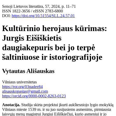
Senoji Lietuvos literatūra, 57, 2024, p. 11–71
ISSN 1822-3656 / eISSN 2783-6800
DOI:
https://doi.org/10.51554/SLL.24.57.01
Kultūrinio herojaus kūrimas:
Jurgis Eišiškietis
daugiakepuris bei jo terpė
šaltiniuose ir istoriografijoje
Vytautas Ališauskas
Vilniaus universitetas
https://ror.org/03nadee84
alisauskopastas@gmail.com
https://orcid.org/0000-0002-8263-0123
Anotacija
.
Studija skirta projektui įkurti aukštesniojo lygio mokyklą
Vilniaus mieste 1539 m. ir su juo susijusiems asmenims, pirmiausia
laisvųjų menų magistrui Jurgiui Eišiškiečiui, kurio asmeniui ir jo