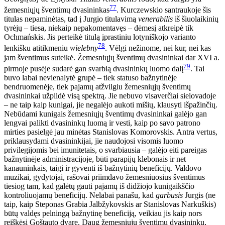
77
žemesniųjų šventimų dvasininkas
. Kurczewskio santraukoje šis
titulas nepaminėtas, tad į Jurgio titulavimą
venerabilis
iš šiuolaikinių
tyrėjų – tiesa, niekaip nepakomentavęs – dėmesį atkreipė tik
Ochmańskis. Jis perteikė titulą įprastiniu lotyniškojo varianto
78
lenkišku atitikmeniu
wielebny
. Vėlgi nežinome, nei kur, nei kas
jam šventimus suteikė. Žemesniųjų šventimų dvasininkai dar XVI a.
79
pirmoje pusėje sudarė gan svarbią dvasininkų luomo dalį
. Tai
buvo labai nevienalytė grupė – tiek statuso bažnytinėje
bendruomenėje, tiek pajamų atžvilgiu žemesniųjų šventimų
dvasininkai užpildė visą spektrą. Jie nebuvo visaverčiai sielovadoje
– ne taip kaip kunigai, jie negalėjo aukoti mišių, klausyti išpažinčių.
Nebūdami kunigais žemesniųjų šventimų dvasininkai galėjo gan
lengvai palikti dvasininkų luomą ir vesti, kaip po savo patrono
mirties pasielgė jau minėtas Stanislovas Komorovskis. Antra vertus,
priklausydami dvasininkijai, jie naudojosi visomis luomo
privilegijomis bei imunitetais, o svarbiausia – galėjo eiti pareigas
bažnytinėje administracijoje, būti parapijų klebonais ir net
kanauninkais, taigi ir gyventi iš bažnytinių beneficijų. Valdovo
muzikai, gydytojai, rašovai priimdavo žemesniuosius šventimus
tiesiog tam, kad galėtų gauti pajamų iš didžiojo kunigaikščio
kontroliuojamų beneficijų. Nelabai panašu, kad
garbusis
Jurgis (ne
taip, kaip Steponas Grabia Jalbžykovskis ar Stanislovas Narkuškis)
būtų valdęs pelningą bažnytinę beneficiją, veikiau jis kaip nors
reiškėsi Goštauto dvare. Daug žemesniųjų šventimų dvasininkų,