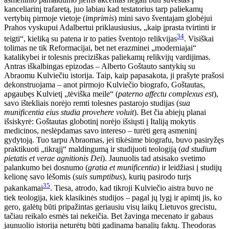
kanceliarinį trafaretą, juo labiau kad testatorius tarp paliekamų
vertybių pirmoje vietoje (
imprimis
) mini savo šventajam globėjui
Prahos vyskupui Adalbertui priklausiusius, „kaip įprasta tvirtinti ir
34
teigti“, kieliką su patena ir to paties šventojo relikvijas
. Visiškai
tolimas ne tik Reformacijai, bet net erazminei „moderniajai“
katalikybei ir tolesnis preciziškas paliekamų relikvijų vardijimas.
Antras iškalbingas epizodas – Alberto Goštauto santykių su
Abraomu Kulviečiu istorija. Taip, kaip papasakota, ji prašyte prašosi
dekonstruojama – anot pirmojo Kulviečio biografo, Goštautas,
apgaubęs Kulvietį „tėviška meile“ (
paterno affectu complexus est
),
savo ištekliais norėjo remti tolesnes pastarojo studijas (
sua
munificentia eius studia provehere voluit
). Bet čia abiejų planai
išsiskyrė: Goštautas globotinį norėjo išsiųsti į Italiją mokytis
medicinos, neslėpdamas savo intereso – turėti gerą asmeninį
gydytoją. Tuo tarpu Abraomas, jei tikėsime biografu, buvo pasiryžęs
praktikuoti „tikrąjį“ maldingumą ir studijuoti teologiją (
ad studium
pietatis et verae agnitionis Dei
). Jaunuolis tad atsisako svetimo
palankumo bei dosnumo (
gratia et
munificentia
) ir leidžiasi į studijų
kelionę savo lėšomis (
suis sumptibus
), kurių pasirodo turįs
35
pakankamai
. Tiesa, atrodo, kad tikroji Kulviečio aistra buvo ne
tiek teologija, kiek klasikinės studijos – pagal jų lygį ir apimtį jis, ko
gero, galėtų būti pripažintas geriausiu visų laikų Lietuvos grecistu,
tačiau reikalo esmės tai nekeičia. Bet žavinga mecenato ir gabaus
jaunuolio istorija neturėtų būti gadinama banalių faktų. Theodoras