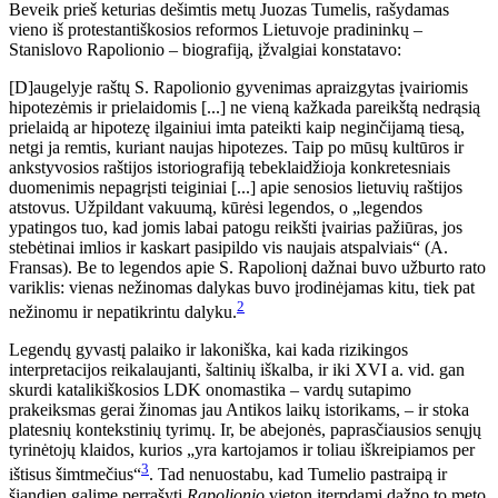
Beveik prieš keturias dešimtis metų Juozas Tumelis, rašydamas
vieno iš protestantiškosios reformos Lietuvoje pradininkų –
Stanislovo Rapolionio – biografiją, įžvalgiai konstatavo:
[D]augelyje raštų S. Rapolionio gyvenimas apraizgytas įvairiomis
hipotezėmis ir prielaidomis [...] ne vieną kažkada pareikštą nedrąsią
prielaidą ar hipotezę ilgainiui imta pateikti kaip neginčijamą tiesą,
netgi ja remtis, kuriant naujas hipotezes. Taip po mūsų kultūros ir
ankstyvosios raštijos istoriografiją tebeklaidžioja konkretesniais
duomenimis nepagrįsti teiginiai [...] apie senosios lietuvių raštijos
atstovus. Užpildant vakuumą, kūrėsi legendos, o „legendos
ypatingos tuo, kad jomis labai patogu reikšti įvairias pažiūras, jos
stebėtinai imlios ir kaskart pasipildo vis naujais atspalviais“ (A.
Fransas). Be to legendos apie S. Rapolionį dažnai buvo užburto rato
variklis: vienas nežinomas dalykas buvo įrodinėjamas kitu, tiek pat
2
nežinomu ir nepatikrintu dalyku.
Legendų gyvastį palaiko ir lakoniška, kai kada rizikingos
interpretacijos reikalaujanti, šaltinių iškalba, ir iki XVI a. vid. gan
skurdi katalikiškosios LDK onomastika – vardų sutapimo
prakeiksmas gerai žinomas jau Antikos laikų istorikams, – ir stoka
platesnių kontekstinių tyrimų. Ir, be abejonės, paprasčiausios senųjų
tyrinėtojų klaidos, kurios „yra kartojamos ir toliau iškreipiamos per
3
ištisus šimtmečius“
. Tad nenuostabu, kad Tumelio pastraipą ir
šiandien galime perrašyti
Rapolionio
vieton įterpdami dažno to meto