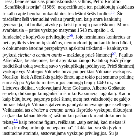
Tiesa, bene seniausias pranciškoniškas šaltinis, Petro Ridolfio
„Serafiškoji istorija“ (1586), nespecifikuoja ten palaidotųjų skaičiaus
55
ir kalba apie bendrai nukankintus trisdešimt šešis brolius
. Šie
trisdešimt šeši vienuoliai vėliau įvardijami kaip antra kankinių
generacija, tai broliai, atvykę pakeisti pirmųjų pranciškonų. Mums
svarbiausia – paties vyskupo matymas 1543 m. spalio 1 d.
56
fundacinėje koplyčios privilegijoje
. Joje neminimas konkretus ar
net apytikris vienuolių skaičius, nenurodomi jų nukankinimo būdai,
o dokumento istorinė perspektyva apskritai trikdanti – kankinystė
57
įvykusi
circiter a centum annis
– maždaug prieš šimtmetį
. Paulius
Alšėniškis, be abejonės, bent apytikriai žinojo Katalikų Bažnyčioje
tradiciškai tokią svarbią savo vyskupiškąją įpėdinystę. Prieš šimtmetį
vyskupavęs Motiejus Vilnietis buvo jau penktas Vilniaus vyskupas.
Neaišku, kiek Alšėniškis galėjo žinoti apie tokio pat senumo politinę
sumaištį po Vytauto mirties ir jos laimingą baigtį 1440 m., kai
Lietuvos didikai, vadovaujami Jono Goštauto, Alberto Goštauto
senelio, didžiuoju kunigaikščiu išrinko Kazimierą Jogailaitį. Kad ir
kaip būtų buvę, pagonys prieš šimtą metų net vaizduotėje negalėjo
būriais lakstyti Vilniaus gatvėmis gaudydami evangelijos skelbėjus.
Veikiausiai tas
circiter a centum annis
išsprūdo vyskupui diktuojant
ar (kas dar labiau tikėtina) raštininkui pačiam kuriant dokumento
58
tekstą
kaip retorinė figūra, reiškianti „taip seniai, kad niekas iš
mūsų ir mūsų artimųjų nebepamena“. Tokia tad yra šio įvykio
institucinė atmintis, atstovaujama vyskupo privilegijos. Su ja