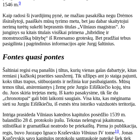
9
1546 m.
Kaip radosi ši įvardijimų pynė, ne mažiau pasakiška negu Drėmos
išsirašytoji, paaiškės mūsų tyrimo metu, bet jau dabar skaitytojui
nerimą turėtų sukelti beprasmis titulas „Vilniaus magistras“. Jo
junginys su kitais titulais visiškai primena „hibridinę ir
monstruozišką būtybę“ iš Renesanso groteskų. Bet pradžiai tebus
pasigilinta į pagrindinius informacijos apie Jurgį šaltinius.
Fontes quasi pontes
Šaltiniai regisi esą panašūs į tiltus, kurių vienas galas dabartyje, kitas
remiasi į kažkokį praeities sausžemį. Tik užlipęs ant jo staiga pajunti,
koks tiltas trapus, siūbuojantis ir nežinia kur pasibaigiantis. Mūsų
temos tiltai, atsiremiantys į žemę prie Jurgio Eišiškiečio kojų, tėra
du. Juos skiria trejetas metų. Iš karto pasakysime, tik šie du
„chronotopai“ gali būti laikomi saugiais. Visa kita, kas mėginama
sieti su Jurgiu Eišiškiečiu, iš esmės tėra istoriko vaizduotės teritorija.
Intriga prasideda Vilniaus katedros kapitulos posėdžio 1539 m.
balandžio 28 d. protokolo įrašu. Tekstas nelengvai įskaitomas,
stilistiškai ir gramatiškai neatrodo be priekaištų. Pirma jo publikacija,
10
regis, buvo Juozapo Ignaco Kraševskio
Vilniaus
IV tome
. Jonas
Kurčevskis savo kapitulos protokolų santraukoje pateikė šiek tiek