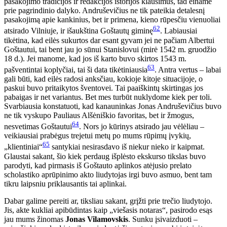
pasakojimo tradicijos ir redakcijos istorijos klausimus, tad einame
prie pagrindinio dalyko. Andruševičius ne tik pateikia detalesnį
pasakojimą apie kankinius, bet ir primena, kieno rūpesčiu vienuoliai
62
atsirado Vilniuje, ir išaukština Goštautų giminę
. Labiausiai
tikėtina, kad eilės sukurtos dar esant gyvam jei ne pačiam Albertui
Goštautui, tai bent jau jo sūnui Stanislovui (mirė 1542 m. gruodžio
18 d.). Jei manome, kad jos iš karto buvo skirtos 1543 m.
63
pašventintai koplyčiai, tai ši data tikėtiniausia
. Antra vertus – labai
gali būti, kad eilės radosi anksčiau, kokioje kitoje situacijoje, o
paskui buvo pritaikytos šventovei. Tai paaiškintų skirtingas jos
pabaigas ir net variantus. Bet mes turbūt nuklydome kiek per toli.
Svarbiausia konstatuoti, kad kanauninkas Jonas Andruševičius buvo
ne tik vyskupo Pauliaus Alšėniškio favoritas, bet ir žmogus,
64
nesvetimas Goštautui
. Nors jo kūrinys atsirado jau vėlėliau –
veikiausiai prabėgus trejetui metų po mums rūpimų įvykių,
65
„klientiniai“
santykiai nesirasdavo iš niekur nieko ir kaipmat.
Glaustai sakant, šio kiek perdaug išplėsto ekskurso tikslas buvo
parodyti, kad pirmasis iš Goštauto aplinkos atėjusio prelato
scholastiko aprūpinimo akto liudytojas irgi buvo asmuo, bent tam
tikru laipsniu priklausantis tai aplinkai.
Dabar galime pereiti ar, tiksliau sakant, grįžti prie trečio liudytojo.
Jis, akte kukliai apibūdintas kaip „viešasis notaras“, pasirodo esąs
jau mums žinomas
Jonas Vilamovskis
. Sunku įsivaizduoti –