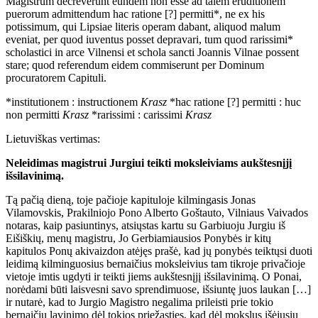
Magistrum decreverunt eundem non esse ad talem eruditionem
puerorum admittendum hac ratione [?] permitti*, ne ex his
potissimum, qui Lipsiae literis operam dabant, aliquod malum
eveniat, per quod iuventus posset depravari, tum quod rarissimi*
scholastici in arce Vilnensi et schola sancti Joannis Vilnae possent
stare; quod referendum eidem commiserunt per Dominum
procuratorem Capituli.
*institutionem : instructionem
Krasz
*hac ratione [?] permitti : huc
non permitti
Krasz
*rarissimi : carissimi
Krasz
Lietuviškas vertimas:
Neleidimas magistrui Jurgiui teikti moksleiviams aukštesnįjį
išsilavinimą.
Tą pačią dieną, toje pačioje kapituloje kilmingasis Jonas
Vilamovskis, Prakilniojo Pono Alberto Goštauto, Vilniaus Vaivados
notaras, kaip pasiuntinys, atsiųstas kartu su Garbiuoju Jurgiu iš
Eišiškių, menų magistru, Jo Gerbiamiausios Ponybės ir kitų
kapitulos Ponų akivaizdon atėjęs prašė, kad jų ponybės teiktųsi duoti
leidimą kilminguosius bernaičius moksleivius tam tikroje privačioje
vietoje imtis ugdyti ir teikti jiems aukštesnįjį išsilavinimą. O Ponai,
norėdami būti laisvesni savo sprendimuose, išsiuntę juos laukan […]
ir nutarė, kad to Jurgio Magistro negalima prileisti prie tokio
bernaičių lavinimo dėl tokios priežasties, kad dėl mokslus išėjusių