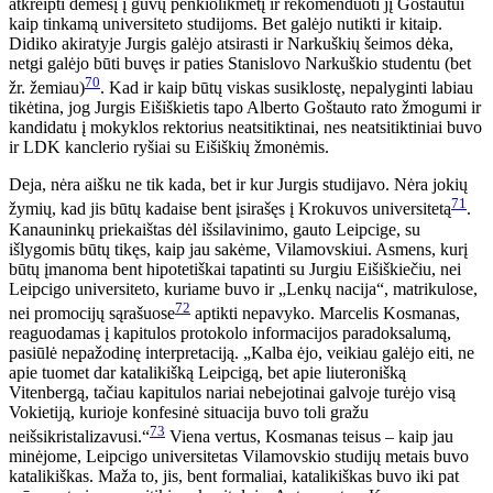
atkreipti dėmesį į guvų penkiolikmetį ir rekomenduoti jį Goštautui
kaip tinkamą universiteto studijoms. Bet galėjo nutikti ir kitaip.
Didiko akiratyje Jurgis galėjo atsirasti ir Narkuškių šeimos dėka,
netgi galėjo būti buvęs ir paties Stanislovo Narkuškio studentu (bet
70
žr. žemiau)
. Kad ir kaip būtų viskas susiklostę, nepalyginti labiau
tikėtina, jog Jurgis Eišiškietis tapo Alberto Goštauto rato žmogumi ir
kandidatu į mokyklos rektorius neatsitiktinai, nes neatsitiktiniai buvo
ir LDK kanclerio ryšiai su Eišiškių žmonėmis.
Deja, nėra aišku ne tik kada, bet ir kur Jurgis studijavo. Nėra jokių
71
žymių, kad jis būtų kadaise bent įsirašęs į Krokuvos universitetą
.
Kanauninkų priekaištas dėl išsilavinimo, gauto Leipcige, su
išlygomis būtų tikęs, kaip jau sakėme, Vilamovskiui. Asmens, kurį
būtų įmanoma bent hipotetiškai tapatinti su Jurgiu Eišiškiečiu, nei
Leipcigo universiteto, kuriame buvo ir „Lenkų nacija“, matrikulose,
72
nei promocijų sąrašuose
aptikti nepavyko. Marcelis Kosmanas,
reaguodamas į kapitulos protokolo informacijos paradoksalumą,
pasiūlė nepažodinę interpretaciją. „Kalba ėjo, veikiau galėjo eiti, ne
apie tuomet dar katalikišką Leipcigą, bet apie liuteronišką
Vitenbergą, tačiau kapitulos nariai nebejotinai galvoje turėjo visą
Vokietiją, kurioje konfesinė situacija buvo toli gražu
73
neišsikristalizavusi.“
Viena vertus, Kosmanas teisus – kaip jau
minėjome, Leipcigo universitetas Vilamovskio studijų metais buvo
katalikiškas. Maža to, jis, bent formaliai, katalikiškas buvo iki pat