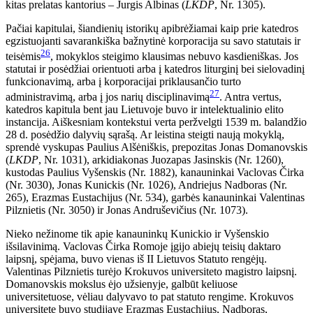
kitas prelatas kantorius – Jurgis Albinas (
LKDP
, Nr. 1305).
Pačiai kapitulai, šiandienių istorikų apibrėžiamai kaip prie katedros
egzistuojanti savarankiška bažnytinė korporacija su savo statutais ir
26
teisėmis
, mokyklos steigimo klausimas nebuvo kasdieniškas. Jos
statutai ir posėdžiai orientuoti arba į katedros liturginį bei sielovadinį
funkcionavimą, arba į korporacijai priklausančio turto
27
administravimą, arba į jos narių disciplinavimą
. Antra vertus,
katedros kapitula bent jau Lietuvoje buvo ir intelektualinio elito
instancija. Aiškesniam kontekstui verta peržvelgti 1539 m. balandžio
28 d. posėdžio dalyvių sąrašą. Ar leistina steigti naują mokyklą,
sprendė vyskupas Paulius Alšėniškis, prepozitas Jonas Domanovskis
(
LKDP
, Nr. 1031), arkidiakonas Juozapas Jasinskis (Nr. 1260),
kustodas Paulius Vyšenskis (Nr. 1882), kanauninkai Vaclovas Čirka
(Nr. 3030), Jonas Kunickis (Nr. 1026), Andriejus Nadboras (Nr.
265), Erazmas Eustachijus (Nr. 534), garbės kanauninkai Valentinas
Pilznietis (Nr. 3050) ir Jonas Andruševičius (Nr. 1073).
Nieko nežinome tik apie kanauninkų Kunickio ir Vyšenskio
išsilavinimą. Vaclovas Čirka Romoje įgijo abiejų teisių daktaro
laipsnį, spėjama, buvo vienas iš II Lietuvos Statuto rengėjų.
Valentinas Pilznietis turėjo Krokuvos universiteto magistro laipsnį.
Domanovskis mokslus ėjo užsienyje, galbūt keliuose
universitetuose, vėliau dalyvavo to pat statuto rengime. Krokuvos
universitete buvo studijavę Erazmas Eustachijus, Nadboras,