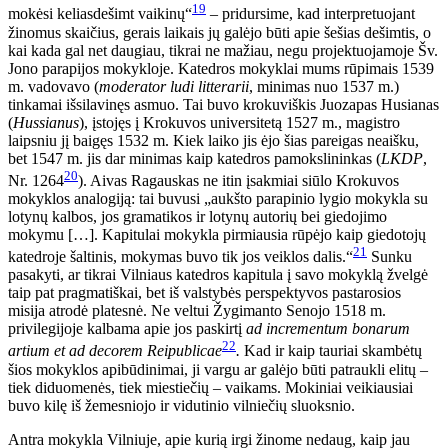
19
mokėsi keliasdešimt vaikinų“
– pridursime, kad interpretuojant
žinomus skaičius, gerais laikais jų galėjo būti apie šešias dešimtis, o
kai kada gal net daugiau, tikrai ne mažiau, negu projektuojamoje Šv.
Jono parapijos mokykloje. Katedros mokyklai mums rūpimais 1539
m. vadovavo (
moderator ludi litterarii
, minimas nuo 1537 m.)
tinkamai išsilavinęs asmuo. Tai buvo krokuviškis Juozapas Husianas
(
Hussianus
), įstojęs į Krokuvos universitetą 1527 m., magistro
laipsniu jį baigęs 1532 m. Kiek laiko jis ėjo šias pareigas neaišku,
bet 1547 m. jis dar minimas kaip katedros pamokslininkas (
LKDP
,
20
Nr. 1264
). Aivas Ragauskas ne itin įsakmiai siūlo Krokuvos
mokyklos analogiją: tai buvusi „aukšto parapinio lygio mokykla su
lotynų kalbos, jos gramatikos ir lotynų autorių bei giedojimo
mokymu […]. Kapitulai mokykla pirmiausia rūpėjo kaip giedotojų
21
katedroje šaltinis, mokymas buvo tik jos veiklos dalis.“
Sunku
pasakyti, ar tikrai Vilniaus katedros kapitula į savo mokyklą žvelgė
taip pat pragmatiškai, bet iš valstybės perspektyvos pastarosios
misija atrodė platesnė. Ne veltui Žygimanto Senojo 1518 m.
privilegijoje kalbama apie jos paskirtį
ad incrementum bonarum
22
artium et ad decorem Reipublicae
.
Kad ir kaip tauriai skambėtų
šios mokyklos apibūdinimai, ji vargu ar galėjo būti patraukli elitų –
tiek diduomenės, tiek miestiečių – vaikams. Mokiniai veikiausiai
buvo kilę iš žemesniojo ir vidutinio vilniečių sluoksnio.
Antra mokykla Vilniuje, apie kurią irgi žinome nedaug, kaip jau