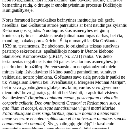
bernardinų raidą, o drauge ir etnolingvistinius procesus Didžiojoje
Kunigaikštystėje.
Noras formuoti lietuviakalbes bažnytines institucijas toli gražu
nereiškia, kad Goštautui atrodė patrauklus ar bent naudingas kylantis
Reformacijos sąjūdis. Nuodugnus šios asmenybės religinių
kontekstų tyrimas – atskiras neabejotinai naudingas darbas, bet čia,
manding, pakaks poros štrichų. Šį tą numanyti leidžia Goštauto
1539 m. testamentas. Be abejonės, jo originalus tekstas surašytas
pastarojo sekretoriaus, apaštališkojo notaro ir Utenos klebono,
Stanislovo Komorovskio (
LKDP
, Nr. 2731) ranka. Vis dėlto
testamentas negali neatspindėti paties testatoriaus asmenybės, jo
pasirinkimų ir pažiūrų. Po renesansiniam neoplatonizmui mielo
mirties kaip išsivadavimo iš kūno pančių paminėjimo, suraityto
veikiausiai notaro plunksna, Goštautas savo sielą paveda ir patiki ne
tik Visagaliam Dievui bei „švenčiausiajai Mergelei Motinai Marijai“,
bet ir savo „ypatingiems globėjams, kurių vardus savo gyvenimo
dienomis“ buvo „įpratęs garbinti bei šlovinti, ir apskritai visiems
šventiesiems“ (
Imprimis animam meam, posteaquam a vinculis
corporis exilierit, Deo omnipotenti Creatori et Redemptori suo, a
quo illam et accepi, eiusque sanctissimae virgini matri Mariae
Patronibusquae meis singularibus, quorum nomina diebus vitae
meae venerare et colere solitus sum et in universum omnibus sanctis
commendo et commito
). Šis „ypatingųjų globėjų“ ir kasdienio
asmeninio pamaldumo jiems akcentas negali būti suvestas į