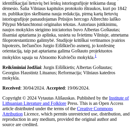
identifikacijai lietuvių bei lenkų istoriografijoje teikiama daug
dėmesio. Šalia Vilniaus kapitulos protokolo ištraukos, kuri po 1842
m. publikacijos skelbiama nauja redakcija, pirmą kartą lietuvių
istoriografijoje panaudojamas Prūsijos hercogo Albrechto laiško
Pilypui Melanchtonui originalus tekstas. Autoriaus įsitikinimu,
naujos mokyklos steigimo iniciatorius buvo Albertas Goštautas;
išsamiai aptariama jo aplinka, susieta su švietimu Vilniuje, atmetama
filoprotestantizmo galimybė. Studijoje kritiškai vertinamos įvairios
hipotezės, liečiančios Jurgio Eišiškiečio asmenį, jo konfesinę
orientaciją, taip pat aptariama galima Goštauto projektuotos
1
mokyklos sąsaja su Abraomo Kulviečio mokykla.
Reikšminiai
žodžiai
: Jurgis Eišiškietis; Albertas Goštautas;
Georgius Haustintz Lituanus; Reformacija; Vilniaus katedros
mokykla.
Received
: 30/04/2024.
Accepted
: 19/06/2024.
Copyright © 2024 Vytautas Ališauskas. Published by the
Institute of
Lithuanian Literature and Folklore
Press
. This is an Open Access
article distributed under the terms of the
Creative Commons
Attribution
Licence, which permits unrestricted use, distribution, and
reproduction in any medium, provided the original author and
source are credited.