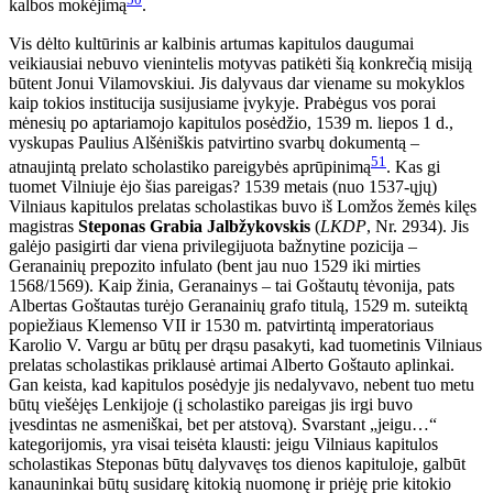
kalbos mokėjimą
.
Vis dėlto kultūrinis ar kalbinis artumas kapitulos daugumai
veikiausiai nebuvo vienintelis motyvas patikėti šią konkrečią misiją
būtent Jonui Vilamovskiui. Jis dalyvaus dar viename su mokyklos
kaip tokios institucija susijusiame įvykyje. Prabėgus vos porai
mėnesių po aptariamojo kapitulos posėdžio, 1539 m. liepos 1 d.,
vyskupas Paulius Alšėniškis patvirtino svarbų dokumentą –
51
atnaujintą prelato scholastiko pareigybės aprūpinimą
. Kas gi
tuomet Vilniuje ėjo šias pareigas? 1539 metais (nuo 1537-ųjų)
Vilniaus kapitulos prelatas scholastikas buvo iš Lomžos žemės kilęs
magistras
Steponas Grabia Jalbžykovskis
(
LKDP
, Nr. 2934). Jis
galėjo pasigirti dar viena privilegijuota bažnytine pozicija –
Geranainių prepozito infulato (bent jau nuo 1529 iki mirties
1568/1569). Kaip žinia, Geranainys – tai Goštautų tėvonija, pats
Albertas Goštautas turėjo Geranainių grafo titulą, 1529 m. suteiktą
popiežiaus Klemenso VII ir 1530 m. patvirtintą imperatoriaus
Karolio V. Vargu ar būtų per drąsu pasakyti, kad tuometinis Vilniaus
prelatas scholastikas priklausė artimai Alberto Goštauto aplinkai.
Gan keista, kad kapitulos posėdyje jis nedalyvavo, nebent tuo metu
būtų viešėjęs Lenkijoje (į scholastiko pareigas jis irgi buvo
įvesdintas ne asmeniškai, bet per atstovą). Svarstant „jeigu…“
kategorijomis, yra visai teisėta klausti: jeigu Vilniaus kapitulos
scholastikas Steponas būtų dalyvavęs tos dienos kapituloje, galbūt
kanauninkai būtų susidarę kitokią nuomonę ir priėję prie kitokio