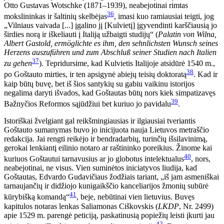
Otto Gustavas Wotschke (1871–1939), neabejotinai rimtas
36
mokslininkas ir šaltinių skelbėjas
, imasi kuo ramiausiai teigti, jog
„Vilniaus vaivada [...] įgalino jį [Kulvietį] įgyvendinti karščiausią jo
širdies norą ir iškeliauti į Italiją užbaigti studijų“ (
Palatin von Wilna,
Albert Gastold, ermöglichte es ihm, den sehnlichsten Wunsch seines
Herzens auszuführen und zum Abschluß seiner Studien nach Italien
37
zu gehen
). Tepridursime, kad Kulvietis Italijoje atsidūrė 1540 m.,
38
po Goštauto mirties, ir ten apsigynė abiejų teisių doktoratą
. Kad ir
kaip būtų buvę, bet iš šios santykių su gabiu vaikinu istorijos
negalima daryti išvados, kad Goštautas būtų nors kiek simpatizavęs
39
Bažnyčios Reformos sąjūdžiui bet kuriuo jo pavidalu
.
Istoriškai žvelgiant gal reikšmingiausias ir ilgiausiai tveriantis
Goštauto sumanymas buvo jo inicijuota nauja Lietuvos metraščio
redakcija. Jai rengti reikėjo ir bendradarbių, turinčių išsilavinimą,
gerokai lenkiantį eilinio notaro ar raštininko poreikius. Žinome kai
40
kuriuos Goštautui tarnavusius ar jo globotus intelektualus
, nors,
neabejotinai, ne visus. Vien suminėtos iniciatyvos liudija, kad
Goštautas, Edvardo Gudavičiaus žodžiais tariant, „iš jam asmeniškai
tarnaujančių ir didžiojo kunigaikščio kanceliarijos žmonių subūrė
41
kūrybišką komandą“
, beje, nebūtinai vien lietuvius. Buvęs
kapitulos notaras lenkas Saliamonas Ciškovskis (
LKDP
, Nr. 2499)
apie 1529 m. parengė peticiją, paskatinusią popiežių leisti įkurti jau
42