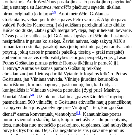
kontrastuoja Andruševičiaus pasakojimas. Jo pasakojimo pagrindinė
linija sutampa su
Lietuvos metraščio
plačiuoju sąvadu, tiksliau,
59
pirmu originaliu jo intarpu
. Anot metraščio, Goštautas
Goštautaitis, vėliau per krikštą gavęs Petro vardą, iš Algirdo gavo
valdyti Podolės Kamenecą. Į akį aukštam pareigūnui krito didiko
Bučackio duktė, „labai graži mergaitė“, deja, taip ir liekanti bevardė.
Tėvas pasako sutiksiąs, jei Goštautas tapsiąs krikščioniu. Pastarasis
nesipriešina ir gauna ko siekęs. Žaviai naivus, kaip sakytų XIX a.
romantizmo estetika, pasakojimas (jokių mistinių pagavų ar dvasinių
potyrių, jokių tiesos ir prasmės paieškų, tiesiog – graži mergaitė)
apibendrinamas vis dėlto valstybės istorijos perspektyvoje: „Tasai
Petras Goštautas pirmas priėmė Romos tikėjimą ir parnešė jį į
Lietuvą.“ Antras veiksmas parodo Goštautų reikšmę
christianizuojant Lietuvą dar iki Vytauto ir Jogailos krikšto. Petras
Goštautas, jau Vilniaus vaivada, Vilniuje įkurdina keturiolika
pranciškonų, kuriuos pagonys, pasinaudoję tuo, kad didysis
kunigaikštis ir Vilniaus vaivada patraukia į žygį prieš Maskvą,
60
žiauriai išžudo
. Už tokį nusikaltimą „pavyzdžio dėlei“ myriop
pasmerkiami 500 vilniečių, o Goštautas atkviečia naujų pranciškonų
ir apgyvendina juos „smėlynėje prie Vingrių“ – ten, kur „po šiai
61
dienai“ esama konventualų vienuolyno
. Kanauninkas-poetas
nurodo vienuolių skaičių, taip, kaip ir metraštyje – du po septynis,
tiesa, nutolsta nuo metraščio pasakojimo, teigdamas, kad nukryžiuoti
buvę tik trys broliai. Deja, čia negalime leistis į savaime įdomius