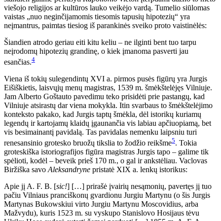
viešojo religijos ar kultūros lauko veikėjo vardą. Tumelio siūlomas
vaistas „nuo neginčijamomis tiesomis tapusių hipotezių“ yra
neįmantrus, paimtas tiesiog iš parankinės sveiko proto vaistinėlės:
Šiandien atrodo geriau eiti kitu keliu – ne ilginti bent tuo tarpu
neįrodomų hipotezių grandinę, o kiek įmanoma pasverti jau
4
esančias.
Viena iš tokių sulegendintų XVI a. pirmos pusės figūrų yra Jurgis
Eišiškietis, laisvųjų menų magistras, 1539 m. šmėkštelėjęs Vilniuje.
Jam Alberto Goštauto pavedimu teko prisidėti prie pastangų, kad
Vilniuje atsirastų dar viena mokykla. Itin svarbaus to šmėkštelėjimo
konteksto pakako, kad Jurgis taptų šmėkla, dėl istorikų kuriamų
legendų ir kartojamų klaidų įgaunančia vis labiau apčiuopiamą, bet
vis besimainantį pavidalą. Tas pavidalas nemenku laipsniu turi
5
renesansinio grotesko bruožų tikslia to žodžio reikšme
. Tokia
groteskiška istoriografijos figūra magistras Jurgis tapo – galime tik
spėlioti, kodėl – beveik prieš 170 m., o gal ir ankstėliau. Vaclovas
Biržiška savo
Aleksandryne
pristatė XIX a. lenkų istorikus:
Apie jį A. F. B. [
sic!
] […] prirašė įvairių nesąmonių, pavertęs jį tuo
pačiu Vilniaus pranciškonų gvardionu Jurgiu Martynu (o šis Jurgis
Martynas Bukowskiui virto Jurgiu Martynu Moscovidius, arba
Mažvydu), kuris 1523 m. su vyskupo Stanislovo Hosijaus tėvu