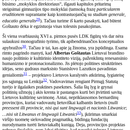
būsimo „mokyklos direktoriaus“, išgauti kapitulos pritarimą
steigsimai gimnazijos tipo mokyklai (tamsoką frazę
particularem
eruditionem
suprantame kaip kontrastuojančią su
studium generale,
29
educatio generalis
). Tačiau turime iš karto pasakyti, kad būtent
Goštauto dėka ir egzistuoja visas tolesnis pasakojimas.
Ši viena svarbiausių XVI a. pirmos pusės LDK figūrų vis dar nėra
sulaukusi monografinio tyrimo, tik apibendrinančios konceptualios
30
apybraižos
. Tačiau ir tai, kas apie ją žinoma, yra įspūdinga. Esama
rimto pagrindo manyti, kad
Albertas Goštautas
Lietuvai brandino
naujo politinio ir kultūrinio identiteto viziją, paženklintą renesansinio
humanizmo ir protonacionalizmo. Jis plėtojo politines struktūrines
idėjas, seno gudraus marksisto Stanislovo Lazutkos pavadintas
31
genialiomis
– projektavo Lietuvos karalystės atkūrimą, lygiateisę
32
jos sąjungą su Lenkija
. Vadovavimas rengiant Pirmąjį Statutą
turėjo ir ilgalaikes praktines pasekmes. Šalia šių lyg ir grynai
politinių užmojų į akis krenta ir pastangos kurti bei įtvirtinti savitą
Lietuvos kultūrinę savimonę. Antai, nepriklausomos bernardinų
provincijos, kuriai vadovautų lietuviškai kalbantis lietuvis (
nulli
preessent illi provincie, nisi qui sunt lingwagii et nacionis Litwanice
;
33
…nisi sit Litwanus et lingwagii Litwanici
), įkūrimas smarkiai
viršijo tuometę sielovadinę pragmatiką, būdingą fundacijų
nurodymams turėti lietuviakalbį kunigą. Deja, provincijos projektas
nebuvo ilgalaikis, nors labai tikėtina, kad paveikė tolesnę Lietuvos