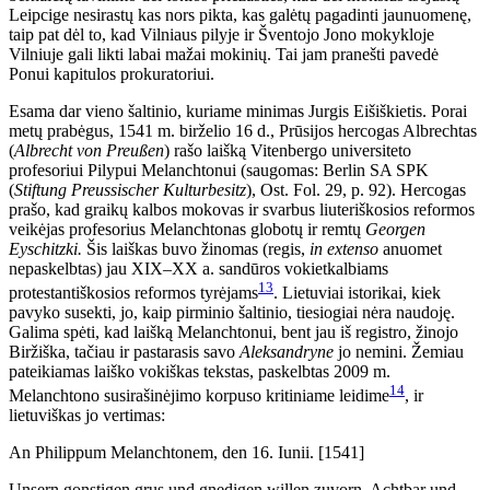
Leipcige nesirastų kas nors pikta, kas galėtų pagadinti jaunuomenę,
taip pat dėl to, kad Vilniaus pilyje ir Šventojo Jono mokykloje
Vilniuje gali likti labai mažai mokinių. Tai jam pranešti pavedė
Ponui kapitulos prokuratoriui.
Esama dar vieno šaltinio, kuriame minimas Jurgis Eišiškietis. Porai
metų prabėgus, 1541 m. birželio 16 d., Prūsijos hercogas Albrechtas
(
Albrecht von Preußen
) rašo laišką Vitenbergo universiteto
profesoriui Pilypui Melanchtonui (saugomas: Berlin SA SPK
(
Stiftung Preussischer Kulturbesitz
), Ost. Fol. 29, p. 92). Hercogas
prašo, kad graikų kalbos mokovas ir svarbus liuteriškosios reformos
veikėjas profesorius Melanchtonas globotų ir remtų
Georgen
Eyschitzki.
Šis laiškas buvo žinomas (regis,
in extenso
anuomet
nepaskelbtas) jau XIX–XX a. sandūros vokietkalbiams
13
protestantiškosios reformos tyrėjams
. Lietuviai istorikai, kiek
pavyko susekti, jo, kaip pirminio šaltinio, tiesiogiai nėra naudoję.
Galima spėti, kad laišką Melanchtonui, bent jau iš registro, žinojo
Biržiška, tačiau ir pastarasis savo
Aleksandryne
jo nemini. Žemiau
pateikiamas laiško vokiškas tekstas, paskelbtas 2009 m.
14
Melanchtono susirašinėjimo korpuso kritiniame leidime
, ir
lietuviškas jo vertimas:
An Philippum Melanchtonem, den 16. Iunii. [1541]
Unsern gonstigen grus und gnedigen willen zuvorn. Achtbar und