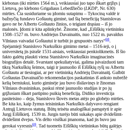
klebonas (iki mirties 1564 m.), veikiausiai juo tapo iškart grįžęs į
Lietuvą, po klebono Grigaliaus Lebedžiečio (
LKDP
, Nr. 630)
mirties. Čia susiduriame su įdomiu sutapimu – Tykociną valdė ir
bažnyčią fundavo Goštautų giminė, tad šią beneficiją Stanislovas
gavo ne be Alberto Goštauto žinios, o teigiant drąsiau – iš jo
malonės. Įdomi ir kita aplinkybė. Žinome, kad „Eišiškių vietininku
1508–1527 m. buvo Andriejus Davainaitis, nuo 1522 m. pavaldus
68
Vilniaus vaivadai Goštautui ir turbūt jo grupuotės narys“
.
Spėjamieji Stanislovo Narkuškio gimimo metai – 1516-ieji, o į
universitetą jis įsirašė 1531-aisiais, veikiausiai penkiolikmetis. Iš šio
fakto galėtų plaukti viena Stanislovo Narkuškio imaginacinės
biografijos detalė. Svarstant spekuliatyviai, galima įsivaizduoti tam
tikrą Narkuškių šeimos, taigi ir jaunuolio iš Eišiškių ryšį su Albertu
Goštautu ar tiesiogiai, ar per vietininką Andriejų Davainaitį. Galbūt
Goštautas Davainaičio rekomendacijos paskatintas iš anksto nubrėžė
kelią berniukui, kurio giminėje jau buvo išsilavinęs ir žinomas
Vilniaus dvasininkas, paskui rėmė jaunuolio studijas ir po jų
grįžusiam iškart parūpino puikią beneficiją. Didiko investicija
pasiteisino – deja, Stanislovo šlovės metas atėjo po globėjo mirties.
Be kita ko, kaip žymus teisininkas Narkuškis dalyvavo rengiant
Antrąjį Lietuvos statutą. Būtų teisėta analogiškai pamąstyti ir apie
Jurgį Eišiškietį. 1539 m. Jurgis turėjo būti sukakęs apie dvidešimt-
dvidešimt dvejus. Vis dėlto visiškai įmanoma, kad jis buvo jau
69
gerokai vyresnis
. Tad tuometis Eišiškių vietininkas būtų galėjęs