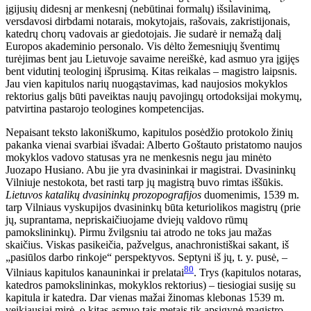
įgijusių didesnį ar menkesnį (nebūtinai formalų) išsilavinimą,
versdavosi dirbdami notarais, mokytojais, rašovais, zakristijonais,
katedrų chorų vadovais ar giedotojais. Jie sudarė ir nemažą dalį
Europos akademinio personalo. Vis dėlto žemesniųjų šventimų
turėjimas bent jau Lietuvoje savaime nereiškė, kad asmuo yra įgijęs
bent vidutinį teologinį išprusimą. Kitas reikalas – magistro laipsnis.
Jau vien kapitulos narių nuogąstavimas, kad naujosios mokyklos
rektorius galįs būti paveiktas naujų pavojingų ortodoksijai mokymų,
patvirtina pastarojo teologines kompetencijas.
Nepaisant teksto lakoniškumo, kapitulos posėdžio protokolo žinių
pakanka vienai svarbiai išvadai: Alberto Goštauto pristatomo naujos
mokyklos vadovo statusas yra ne menkesnis negu jau minėto
Juozapo Husiano. Abu jie yra dvasininkai ir magistrai. Dvasininkų
Vilniuje nestokota, bet rasti tarp jų magistrą buvo rimtas iššūkis.
Lietuvos katalikų dvasininkų prozopografijos
duomenimis, 1539 m.
tarp Vilniaus vyskupijos dvasininkų būta keturiolikos magistrų (prie
jų, suprantama, nepriskaičiuojame dviejų valdovo rūmų
pamokslininkų). Pirmu žvilgsniu tai atrodo ne toks jau mažas
skaičius. Viskas pasikeičia, pažvelgus, anachronistiškai sakant, iš
„pasiūlos darbo rinkoje“ perspektyvos. Septyni iš jų, t. y. pusė, –
80
Vilniaus kapitulos kanauninkai ir prelatai
. Trys (kapitulos notaras,
katedros pamokslininkas, mokyklos rektorius) – tiesiogiai susiję su
kapitula ir katedra. Dar vienas mažai žinomas klebonas 1539 m.
veikiausiai mirė, o kitas asmuo tais metais tik apsigynė magistro