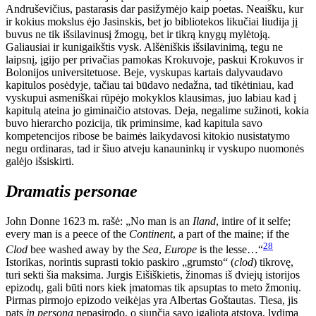
Andruševičius, pastarasis dar pasižymėjo kaip poetas. Neaišku, kur
ir kokius mokslus ėjo Jasinskis, bet jo bibliotekos likučiai liudija jį
buvus ne tik išsilavinusį žmogų, bet ir tikrą knygų mylėtoją.
Galiausiai ir kunigaikštis vysk. Alšėniškis išsilavinimą, tegu ne
laipsnį, įgijo per privačias pamokas Krokuvoje, paskui Krokuvos ir
Bolonijos universitetuose. Beje, vyskupas kartais dalyvaudavo
kapitulos posėdyje, tačiau tai būdavo nedažna, tad tikėtiniau, kad
vyskupui asmeniškai rūpėjo mokyklos klausimas, juo labiau kad į
kapitulą ateina jo giminaičio atstovas. Deja, negalime sužinoti, kokia
buvo hierarcho pozicija, tik priminsime, kad kapitula savo
kompetencijos ribose be baimės laikydavosi kitokio nusistatymo
negu ordinaras, tad ir šiuo atveju kanauninkų ir vyskupo nuomonės
galėjo išsiskirti.
Dramatis personae
John Donne 1623 m. rašė: „No man is an
Iland
, intire of it selfe;
every man is a peece of the
Continent
, a part of the maine; if the
28
Clod
bee washed away by the
Sea
,
Europe
is the lesse…“
Istorikas, norintis suprasti tokio paskiro „grumsto“ (
clod
) tikrovę,
turi sekti šia maksima. Jurgis Eišiškietis, žinomas iš dviejų istorijos
epizodų, gali būti nors kiek įmatomas tik apsuptas to meto žmonių.
Pirmas pirmojo epizodo veikėjas yra Albertas Goštautas. Tiesa, jis
pats
in persona
nepasirodo, o siunčia savo įgaliotą atstovą, lydimą