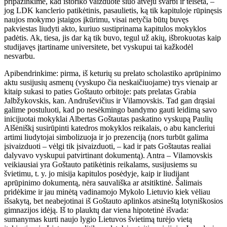
pripažinkime, kad istoriko vaizduotė šiuo atveju svarbi ir teisėta, –
jog LDK kanclerio patikėtinis, pasaulietis, ką tik kapituloje rūpinęsis
naujos mokymo įstaigos įkūrimu, visai netyčia būtų buvęs
pakviestas liudyti akto, kuriuo sustiprinama kapitulos mokyklos
padėtis. Ak, tiesa, jis dar ką tik buvo, tegul už akių, išbrokuotas kaip
studijavęs įtartiname universitete, bet vyskupui tai kažkodėl
nesvarbu.
Apibendrinkime: pirma, iš keturių su prelato scholastiko aprūpinimo
aktu susijusių asmenų (vyskupo čia neskaičiuojame) trys vienaip ar
kitaip sukasi to paties Goštauto orbitoje: pats prelatas Grabia
Jalbžykovskis, kan. Andruševičius ir Vilamovskis. Tad gan drąsiai
galime postuluoti, kad po nesėkmingo bandymo gauti leidimą savo
inicijuotai mokyklai Albertas Goštautas paskatino vyskupą Paulių
Alšėniškį susirūpinti katedros mokyklos reikalais, o abu kancleriui
artimi liudytojai simbolizuoja ir jo prezenciją (nors turbūt galima
įsivaizduoti – vėlgi tik įsivaizduoti, – kad ir pats Goštautas realiai
dalyvavo vyskupui patvirtinant dokumentą). Antra – Vilamovskis
veikiausiai yra Goštauto patikėtinis reikalams, susijusiems su
švietimu, t. y. jo misija kapitulos posėdyje, kaip ir liudijant
aprūpinimo dokumentą, nėra sauvališka ar atsitiktinė. Šalimais
pridėkime ir jau minėtą vadinamojo Mykolo Lietuvio kiek vėliau
išsakytą, bet neabejotinai iš Goštauto aplinkos atsineštą lotyniškosios
gimnazijos idėją. Iš to plauktų dar viena hipotetinė išvada:
sumanymas kurti naujo lygio Lietuvos švietimą turėjo vietą