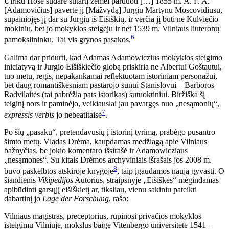
Ulriku Hose sudarė sutartį žemei parduoti […] 1855 m. A. F. A.
[Adamovičius] pavertė jį [Mažvydą] Jurgiu Martynu Moscovidiusu,
supainiojęs jį dar su Jurgiu iš Eišiškių, ir verčia jį būti ne Kulviečio
mokiniu, bet jo mokyklos steigėju ir net 1539 m. Vilniaus liuteronų
6
pamokslininku. Tai vis grynos pasakos.
Galima dar pridurti, kad Adamas Adamowiczius mokyklos steigimo
iniciatyvą ir Jurgio Eišiškiečio globą priskiria ne Albertui Goštautui,
tuo metu, regis, nepakankamai reflektuotam istoriniam personažui,
bet daug romantiškesniam pastarojo sūnui Stanislovui – Barboros
Radvilaitės (tai pabrėžia pats istorikas) sutuoktiniui. Biržiška šį
teiginį nors ir paminėjo, veikiausiai jau pavargęs nuo „nesąmonių“,
7
expressis verbis
jo nebeatitaisė
.
Po šių „pasakų“, pretendavusių į istorinį tyrimą, prabėgo pusantro
šimto metų. Vladas Drėma, kaupdamas medžiagą apie Vilniaus
bažnyčias, be jokio komentaro išsirašė ir Adamowicziaus
„nesąmones“. Su kitais Drėmos archyviniais išrašais jos 2008 m.
8
buvo paskelbtos atskiroje knygoje
, taip įgaudamos naują gyvastį. O
šiandienis
Vikipedijos
Autorius, straipsnyje „Eišiškės“ mėgindamas
apibūdinti garsųjį eišiškietį ar, tiksliau, vienu sakiniu pateikti
dabartinį jo
Lage der Forschung
, rašo:
Vilniaus magistras, preceptorius, rūpinosi privačios mokyklos
įsteigimu Vilniuje, mokslus baigė Vitenbergo universitete 1541–