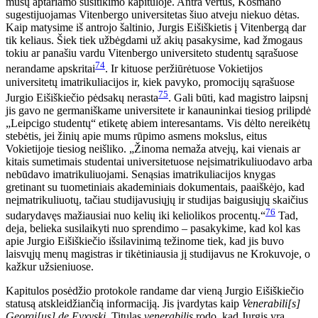
mūsų aptariamo susitikimo kapituloje. Antra vertus, Kosmano
sugestijuojamas Vitenbergo universitetas šiuo atveju niekuo dėtas.
Kaip matysime iš antrojo šaltinio, Jurgis Eišiškietis į Vitenbergą dar
tik keliaus. Šiek tiek užbėgdami už akių pasakysime, kad žmogaus
tokiu ar panašiu vardu Vitenbergo universiteto studentų sąrašuose
74
nerandame apskritai
. Ir kituose peržiūrėtuose Vokietijos
universitetų imatrikuliacijos ir, kiek pavyko, promocijų sąrašuose
75
Jurgio Eišiškiečio pėdsakų nerasta
. Gali būti, kad magistro laipsnį
jis gavo ne germaniškame universitete ir kanauninkai tiesiog prilipdė
„Leipcigo studentų“ etiketę abiem interesantams. Vis dėlto nereikėtų
stebėtis, jei žinių apie mums rūpimo asmens mokslus, eitus
Vokietijoje tiesiog neišliko. „Žinoma nemaža atvejų, kai vienais ar
kitais sumetimais studentai universitetuose neįsimatrikuliuodavo arba
nebūdavo imatrikuliuojami. Senąsias imatrikuliacijos knygas
gretinant su tuometiniais akademiniais dokumentais, paaiškėjo, kad
neįmatrikuliuotų, tačiau studijavusiųjų ir studijas baigusiųjų skaičius
76
sudarydavęs mažiausiai nuo kelių iki keliolikos procentų.“
Tad,
deja, belieka susilaikyti nuo sprendimo – pasakykime, kad kol kas
apie Jurgio Eišiškiečio išsilavinimą težinome tiek, kad jis buvo
laisvųjų menų magistras ir tikėtiniausia jį studijavus ne Krokuvoje, o
kažkur užsieniuose.
Kapitulos posėdžio protokole randame dar vieną Jurgio Eišiškiečio
statusą atskleidžiančią informaciją. Jis įvardytas kaip
Venerabili[s]
Georgi[us] de Eyxyski
. Titulas
venerabilis
rodo, kad Jurgis yra