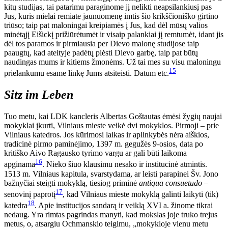
kitų studijas, tai patarimu paraginome jį nelikti neapsilankiusį pas
Jus, kuris mielai remiate jaunuomenę imtis šio krikščioniško girtino
triūso; taip pat maloningai kreipiamės į Jus, kad dėl mūsų valios
minėtąjį Eišickį prižiūrėtumėt ir visaip palankiai jį remtumėt, idant jis
dėl tos paramos ir pirmiausia per Dievo malonę studijose taip
paaugtų, kad ateityje padėtų plėsti Dievo garbę, taip pat būtų
naudingas mums ir kitiems žmonėms. Už tai mes su visu maloningu
15
prielankumu esame linkę Jums atsiteisti. Datum etc.
Sitz im Leben
Tuo metu, kai LDK kancleris Albertas Goštautas ėmėsi žygių naujai
mokyklai įkurti, Vilniaus mieste veikė dvi mokyklos. Pirmoji – prie
Vilniaus katedros. Jos kūrimosi laikas ir aplinkybės nėra aiškios,
tradicinė pirmo paminėjimo, 1397 m. gegužės 9-osios, data po
kritiško Aivo Ragausko tyrimo vargu ar gali būti laikoma
16
apginama
. Nieko šiuo klausimu nesako ir institucinė atmintis.
1513 m. Vilniaus kapitula, svarstydama, ar leisti parapinei Šv. Jono
bažnyčiai steigti mokyklą, tiesiog priminė
antiqua consuetudo
–
17
senovinį paprotį
, kad Vilniaus mieste mokyklą galinti laikyti (tik)
18
katedra
. Apie institucijos sandarą ir veiklą XVI a. žinome tikrai
nedaug. Yra rimtas pagrindas manyti, kad mokslas joje truko trejus
metus, o, atsargiu Ochmanskio teigimu, „mokykloje vienu metu