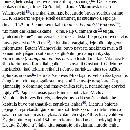
minėtą lietuvišką Lietuvos bernardinų provinciją
. Dar vienas
lenkas notaras, dirbęs Goštautui, –
Jonas Vilamovskis
(Jan
43
Wilamowski
), menkai žinomas, bet atrodo buvęs svarbus asmuo
LDK kanclerio terpėje. Prieš dešimtmetį jis studijavo Leipcige
44
(imatr. 1529 m. žiemos sem. kaip
Ioannes Vilamofski Polonus
),
45
tuo metu dar katalikiškame – o ne, kaip Ochmanskis
teigia,
„liuteroniškame“ – universitete. Protestantišku Leipcigo universitetas
46
buvo paverstas 1539 m.
, ir kapitula vargiai galėjo būti taip gerai
informuota. Būtent Vilamovskiui buvo pavesta atsakinga misija iš
kanauninkų išgauti sutikimą steigti Vilniuje naują mokyklą.
Formuluotė (
…tanquam nuntius missus
) leistų tarti, kad Vilamovskis
šiuo kartu buvo formaliai įgaliotas atstovauti Goštautui. Galėtume
nusistebėti, kad tokiam reikalui nebuvo parinktas kitas tos pačios
47
aplinkos notaras
lietuvis Vaclovas Mikalojaitis, vėliau išsakysiantis
daug kartų cituotą apgailestavimą, kad Lietuvoje nesą lotyniškų
gimnazijų, o dominuojanti maskvėniška raštija, nenaudinga dorybei
48
ugdyti
. Paprasčiausias paaiškinimas būtų, kad Vaclovas
Mikalojaitis buvęs lietuvis, o deryboms su iš esmės lenkakalbe
49
kapitula buvo pragmatiškai parinktas lenkas
. Lietuvis bajoras,
pajėgus nepriekaištingai komunikuoti lenkiškai, tuo metu nebuvo
savaime suprantamas dalykas. Antai hercogas Albrechtas, valdovui
Žygimantui Augustui 1542 m. rekomenduodamas „mokytąjį Jurgį
Lietuvį Zablocijų“, šalia kitų pastarojo privalumų, nurodo lenkų
50