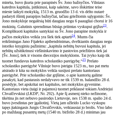
minėta, buvo įkurta prie parapinės Šv. Jono bažnyčios. Vilniaus
katedros kapitula, įsitikinusi, kaip sakėme, savo išskirtine teise
mieste laikyti mokyklą, 1513 m. gruodžio 13 d. vis dėlto nutarė
padaryti išimtį parapijos bažnyčiai, tačiau griežtomis sąlygomis: Šv.
Jono mokykloje negalėsią būti daugiau negu 6 paaugliai chorui ir 16
23
mokinių. Galutinis sprendimas būsiąs priimtas vyskupui grįžus
.
Komplikuoti kapitulos santykiai su Šv. Jono parapine mokykla ir
24
pačios mokyklos veikla yra šiek tiek aptarti
. Mums čia
reikšmingas Jano Fijałeko apibendrinimas, dvelkiantis daugiau negu
istoriko knyginiu pažinimu: „kapitula nebūtų buvusi kapitula, jei
nebūtų užsitikrinusi viršininkavimo ir pastovios priežiūros tiek jai
[Šv. Jono], tiek ir visoms diecezijos mokykloms. Tai įvyko kaip tik
25
tuomet fundavus katedros scholastiko pareigybę.“
Prelato
scholastiko pareigybė Vilniuje buvo įsteigta 1523 m., tuo pat metu
atsirado ir kita su mokyklos veikla susijusi prelato kantoriaus
pareigybė. Prie scholastiko dar grįšime, o apie kantorių galime
pasakyti, kad pastarasis nedalyvavo ne tik 1539 m. balandžio 28 d.
posėdyje, bet apskritai nei kapitulos, nei mokyklos gyvenime.
Kantoriaus vieta (taigi ir pajamos) tuomet priklausė tokiam Andriejui
Chvalčevskiui (
LKDP
, Nr. 292). Apie šį asmenį nieko nežinome,
tikėtina jis net nebuvo pasirodęs Lietuvoje, nes 1538 m. spalio 24 d.
buvo įvesdintas per įgaliotinį. Vietą jam užleido Lucko vyskupu
tapęs įtakingasis Jurgis Chvalčevskis, veikiausiai jo brolis. Viso labo
po maždaug pusantrų metų (1540 m. birželio 28 d.) minimas jau