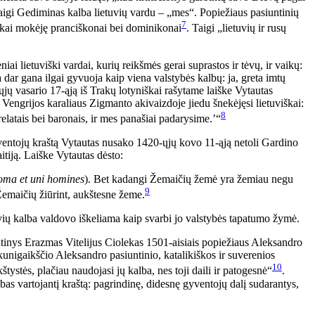
aigi Gediminas kalba lietuvių vardu – „mes“. Popiežiaus pasiuntinių
7
viškai mokėję pranciškonai bei dominikonai
. Taigi „lietuvių ir rusų
i lietuviški vardai, kurių reikšmės gerai suprastos ir tėvų, ir vaikų:
a dar gana ilgai gyvuoja kaip viena valstybės kalbų: ja, greta imtų
9-ųjų vasario 17-ąją iš Trakų lotyniškai rašytame laiške Vytautas
Vengrijos karaliaus Zigmanto akivaizdoje jiedu šnekėjęsi lietuviškai:
8
elatais bei baronais, ir mes panašiai padarysime.’“
gyventojų kraštą Vytautas nusako 1420-ųjų kovo 11-ąją netoli Gardino
tiją. Laiške Vytautas dėsto:
ma et uni homines
). Bet kadangi Žemaičių žemė yra žemiau negu
9
Žemaičių žiūrint, aukštesne žeme.
etuvių kalba valdovo iškeliama kaip svarbi jo valstybės tapatumo žymė.
tinys Erazmas Vitelijus Ciolekas 1501-aisiais popiežiaus Aleksandro
kunigaikščio Aleksandro pasiuntinio, katalikiškos ir suverenios
10
tystės, plačiau naudojasi jų kalba, nes toji daili ir patogesnė“
.
bas vartojantį kraštą: pagrindinę, didesnę gyventojų dalį sudarantys,