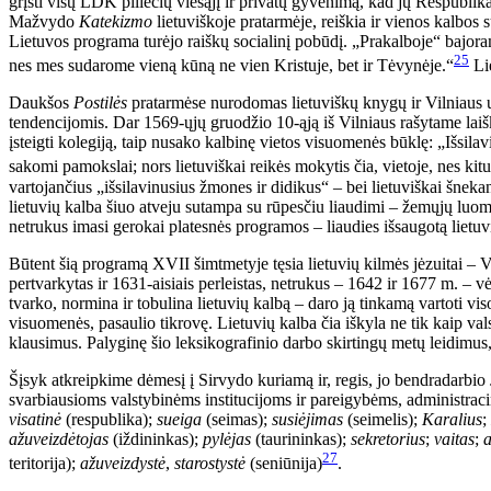
grįsti visų LDK piliečių viešąjį ir privatų gyvenimą, kad jų Respublika
Mažvydo
Katekizmo
lietuviškoje pratarmėje, reiškia ir vienos kalbos
Lietuvos programa turėjo raiškų socialinį pobūdį. „Prakalboje“ bajora
25
nes mes sudarome vieną kūną ne vien Kristuje, bet ir Tėvynėje.“
Lie
Daukšos
Postilės
pratarmėse nurodomas lietuviškų knygų ir Vilniaus uni
tendencijomis. Dar 1569-ųjų gruodžio 10-ąją iš Vilniaus rašytame lai
įsteigti kolegiją, taip nusako kalbinę vietos visuomenės būklę: „Išsilav
sakomi pamokslai; nors lietuviškai reikės mokytis čia, vietoje, nes kit
vartojančius „išsilavinusius žmones ir didikus“ – bei lietuviškai šnekanč
lietuvių kalba šiuo atveju sutampa su rūpesčiu liaudimi – žemųjų luom
netrukus imasi gerokai platesnės programos – liaudies išsaugotą lietuvių
Būtent šią programą XVII šimtmetyje tęsia lietuvių kilmės jėzuitai – Vi
pertvarkytas ir 1631-aisiais perleistas, netrukus – 1642 ir 1677 m. – vė
tvarko, normina ir tobulina lietuvių kalbą – daro ją tinkamą vartoti vi
visuomenės, pasaulio tikrovę. Lietuvių kalba čia iškyla ne tik kaip valst
klausimus. Palyginę šio leksikografinio darbo skirtingų metų leidimus, 
Šįsyk atkreipkime dėmesį į Sirvydo kuriamą ir, regis, jo bendradarbio
svarbiausioms valstybinėms institucijoms ir pareigybėms, administrac
visatinė
(respublika);
sueiga
(seimas);
susiėjimas
(seimelis);
Karalius
;
ažuveizdėtojas
(iždininkas);
pylėjas
(taurininkas);
sekretorius
;
vaitas
;
a
27
teritorija);
ažuveizdystė
,
starostystė
(seniūnija)
.