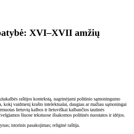
tapatybė: XVI–XVII amžių
itakalbės raštijos kontekstą, nagrinėjami politinio sąmoningumo
ma, kokį vaidmenį krašto intelektualai, daugiau ar mažiau sąmoningai
rmuotas lietuvių kalbos ir lietuviškai kalbančios tautinės
žvelgiamos šiuose tekstuose išsakomos politinės nuostatos ir idėjos.
nas; istorinis pasakojimas; religinė raštija.