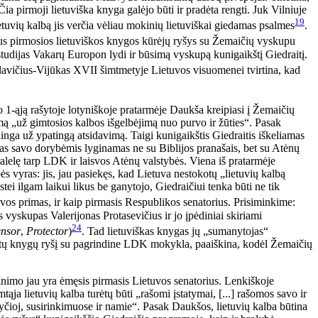
Čia pirmoji lietuviška knyga galėjo būti ir pradėta rengti. Juk Vilniuje
19
lietuvių kalbą jis verčia vėliau mokinių lietuviškai giedamas psalmes
.
us pirmosios lietuviškos knygos kūrėjų ryšys su Žemaičių vyskupu
studijas Vakarų Europon lydi ir būsimą vyskupą kunigaikštį Giedraitį.
alavičius-Vijūkas XVII šimtmetyje Lietuvos visuomenei tvirtina, kad
o 1-ąją rašytoje lotyniškoje pratarmėje Daukša kreipiasi į Žemaičių
umą „už gimtosios kalbos išgelbėjimą nuo purvo ir žūties“. Pasak
inga už ypatingą atsidavimą. Taigi kunigaikštis Giedraitis iškeliamas
upas savo dorybėmis lyginamas ne su Biblijos pranašais, bet su Atėnų
aralelę tarp LDK ir laisvos Atėnų valstybės. Viena iš pratarmėje
s vyras: jis, jau pasiekęs, kad Lietuva nestokotų „lietuvių kalbą
i ilgam laikui likus be ganytojo, Giedraičiui tenka būti ne tik
tuvos primas, ir kaip pirmasis Respublikos senatorius. Prisiminkime:
 vyskupas Valerijonas Protasevičius ir jo įpėdiniai skiriami
24
nsor
,
Protector
)
. Tad lietuviškas knygas jų „sumanytojas“
erstų knygų ryšį su pagrindine LDK mokykla, paaiškina, kodėl Žemaičių
inimo jau yra ėmęsis pirmasis Lietuvos senatorius. Lenkiškoje
ąja lietuvių kalba turėtų būti „rašomi įstatymai, [...] rašomos savo ir
bažnyčioj, susirinkimuose ir namie“. Pasak Daukšos, lietuvių kalba būtina