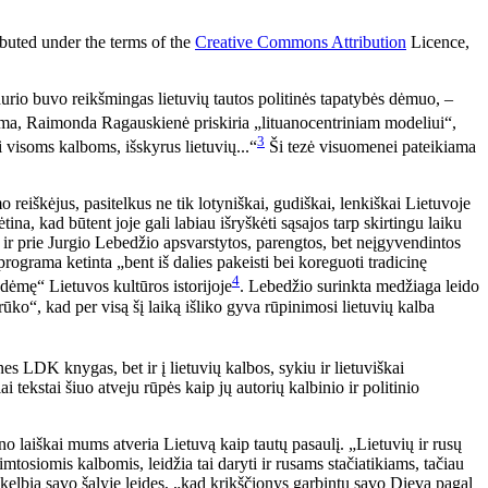
ributed under the terms of the
Creative Commons Attribution
Licence,
durio buvo reikšmingas lietuvių tautos politinės tapatybės dėmuo, –
ama, Raimonda Ragauskienė priskiria „lituanocentriniam modeliui“,
3
 visoms kalboms, išskyrus lietuvių...“
Ši tezė visuomenei pateikiama
 reiškėjus, pasitelkus ne tik lotyniškai, gudiškai, lenkiškai Lietuvoje
tina, kad būtent joje gali labiau išryškėti sąsajos tarp skirtingu laiku
ti ir prie Jurgio Lebedžio apsvarstytos, parengtos, bet neįgyvendintos
programa ketinta „bent iš dalies pakeisti bei koreguoti tradicinę
4
 dėmę“ Lietuvos kultūros istorijoje
. Lebedžio surinkta medžiaga leido
ūko“, kad per visą šį laiką išliko gyva rūpinimosi lietuvių kalba
nes LDK knygas, bet ir į lietuvių kalbos, sykiu ir lietuviškai
i tekstai šiuo atveju rūpės kaip jų autorių kalbinio ir politinio
ino laiškai mums atveria Lietuvą kaip tautų pasaulį. „Lietuvių ir rusų
imtosiomis kalbomis, leidžia tai daryti ir rusams stačiatikiams, tačiau
s skelbia savo šalyje leidęs, „kad krikščionys garbintų savo Dievą pagal