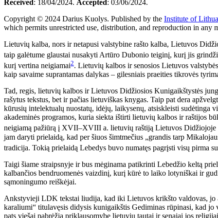
Received
: 18/04/2024.
Accepted
: 03/06/2024.
Copyright © 2024 Darius Kuolys. Published by the
Institute of Lithu
which permits unrestricted use, distribution, and reproduction in any 
Lietuvių kalba, nors ir netapusi valstybine rašto kalba, Lietuvos Didž
taip galėtume glaustai nusakyti Artūro Dubonio teiginį, kurį jis grindžia
2
kurį vertina neigiamai
. Lietuvių kalbos ir senosios Lietuvos valstyb
kaip savaime suprantamas dalykas – gilesniais praeities tikrovės tyrim
Tad, regis, lietuvių kalbos ir Lietuvos Didžiosios Kunigaikštystės jung
rašytus tekstus, bet ir pačias lietuviškas knygas. Taip pat dera apžvelgt
kūrusių intelektualų nuostatų, idėjų, laikysenų, atsiskleisti sudėtinga
akademinės programos, kuria siekta ištirti lietuvių kalbos ir raštijos 
neigiamą pažiūrą į XVII–XVIII a. lietuvių raštiją Lietuvos Didžiojoje 
jam daryti prielaidą, kad per šiuos šimtmečius „grandis tarp Mikalojaus
tradicija. Tokią prielaidą Lebedys buvo numatęs pagrįsti visų pirma sut
Taigi šiame straipsnyje ir bus mėginama patikrinti Lebedžio keltą prielai
kalbančios bendruomenės vaizdinį, kurį kūrė to laiko lotyniškai ir gudišk
sąmoningumo reiškėjai.
Ankstyvieji LDK tekstai liudija, kad iki Lietuvos krikšto valdovas, jo a
karaliumi“ titulavęsis didysis kunigaikštis Gediminas rūpinasi, kad jo v
pats viešai pabrėžia priklausomybę lietuvių tautai ir senajai jos religi