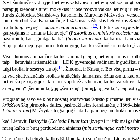
XVI šimtmečio viduryje Lietuvos valstybės ir lietuvių kalbos jungtį savo
parapijų klebonus turėti mokyklas ir jose mokyti vaikus lietuvių ir le
Jurgis Zablockis, Stanislovas Rapolionis, Martynas Mažvydas, versdami 
tauta. Simboliškai Karaliaučiuje 1547-aisiais išleistas lietuviškas
Kate
12
maitintoją, tėvynę“ –
ducum magnorum altrix
. Ir kiti šios knygos 
ganytojams ir tarnams Lietuvoje“ (
Pastoribus et ministris ecclesiarum
pasirūpinti, kad „gimtąja kalba“ (
lingua vernacula
) kalbančiai liaudži
Šioje pratarmėje įspėjami ir kilmingieji, kad krikščioniško mokslo „šve
Visus luomus apimančios tautos sampratą teigia, lietuvių tautos ir kalbo
taip – lietuviais ir žemaičiais – LDK gyventojai vadinami ir gudiškai
14
taigi broliai ir seserys tautoje
. Žinoma, ir Kristuje. Bet visų pirma –
knygą skaitysiančiais broliais tautiečiais dalinamasi džiaugsmu, kad gim
lietuviškoje knygoje sukuriamas apibrėžtas lietuvių tautos vaizdinys: t
arba „panų“ [šeimininkų], jų „šeimynų“ [tarnų], jų „vaikų“, paprastų 
Programinę savo veiklos nuostatą Mažvydas išdėsto pirmame lietuviškam
krikščioniškų
pirmosios dalies, pasirodžiusios Karaliaučiuje 1566-aisi
Lituanicarum
) Mažvydas teigia, jog šį darbą parengęs ne trokšdamas 
kad Lietuvių Bažnyčia (
Ecclesia Lituanica
) įkvėptai ir ištikimai gar
mūsų kalba ir būtų perduodama ainiams (
ministeriumque verbi nostro
Taigi rūpestis lietuvių kalbos išlikimu kartu su rūpesčiu „Lietuvių Ba