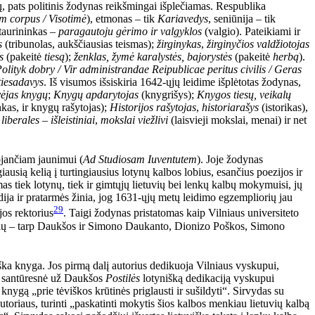
, pats politinis žodynas reikšmingai išplečiamas. Respublika
m corpus / Visotimė
), etmonas – tik
Kariavedys
, seniūnija – tik
 taurininkas –
paragautoju gėrimo ir valgyklos
(valgio). Pateikiami ir
s
(tribunolas, aukščiausias teismas);
žirginykas
,
žirginyčios valdžiotojas
s
(pakeitė
tiesą
);
ženklas, žymė karalystės, bajorystės
(pakeitė
herbą
).
olityk dobry / Vir administrandae Reipublicae peritus civilis / Geras
tiesadavys
. Iš visumos išsiskiria 1642-ųjų leidime išplėtotas žodynas,
ėjas knygų
;
Knygų apdarytojas
(knygrišys);
Knygos tiesų, veikalų
nkas, ir knygų rašytojas);
Historijos rašytojas
,
historiarašys
(istorikas),
 liberales
–
išleistiniai
,
mokslai viežlivi
(laisvieji mokslai, menai) ir net
ojančiam jaunimui (
Ad Studiosam Iuventutem
). Joje žodynas
usią kelią į turtingiausius lotynų kalbos lobius, esančius poezijos ir
tiek lotynų, tiek ir gimtųjų lietuvių bei lenkų kalbų mokymuisi, jų
dija ir pratarmės žinia, jog 1631-ųjų metų leidimo egzempliorių jau
29
jos rektorius
. Taigi žodynas pristatomas kaip Vilniaus universiteto
ečių – tarp Daukšos ir Simono Daukanto, Dionizo Poškos, Simono
iška knyga. Jos pirmą dalį autorius dedikuoja Vilniaus vyskupui,
ai santūresnė už Daukšos
Postilės
lotynišką dedikaciją vyskupui
knygą „prie tėviškos krūtinės priglausti ir sušildyti“. Sirvydas su
toriaus, turinti „paskatinti mokytis šios kalbos menkiau lietuvių kalbą