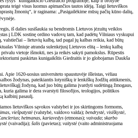
ilės ryšys“ kunigaikščio Giedraičio programoje, kaip ir brolybė
prata teigė visus luomus apimančios tautos idėją. Taigi lietuviškos
„paprastų žmonių“, ir raginama: „Pasigailėkime mūsų pačių kūno dalių,
ėvynėje.
egis, iš dalies susišaukia su bendromis Lietuvos jėzuitų veiklos
iųstas į LDK sostinę ordino vadovų tam, kad padėtų Vilniaus vyskupui
 valstiečiai – lietuvių kalbą, tad pagal jų kalbas reikia, kad būtų
ktualas Vilniuje atranda sulenkėjusį Lietuvos elitą – lenkų kalbą
ją privalu vietoje išmokti, nes ja reikės sakyti pamokslus. Rūpestis
ektoriumi paskirtas kunigaikštis Giedraitis ir jo globojamas Daukša
i. Apie 1620-uosius universiteto spaustuvėje išleistas, vėliau
 kalbos žodynas, pateikiantis lotyniškų ir lenkiškų žodžių atitikmenis,
na lietuviškąjį žodyną, kad juo būtų galima įvardyti sudėtingą žmogaus,
kuria galima ir dera svarstyti filosofijos, teologijos, politikos
ą kalbinį pasaulį.
iamos lietuviškos sąvokos valstybei ir jos skirtingoms formoms,
jimas
,
viešpatystė
(valstybė, valdovo valda);
bendrystė
,
visiškystė
,
anclerius
;
hetmanas
,
kariavedys
(etmonas);
vaivada
;
skarbo
ystė
(vaivadija);
šalis
(pavietas);
vaitystė
(vaito administruojama