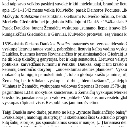
kad taip savo veiklos paskirtį suvokė ir kiti intelektualai, brandinę li
apie 1541–1542 metus veikia Kulviečio, pasak Dainoros Pociūtės, „lie
Mažvydo
Katekizme
neatsitiktinai skelbiami Kulviečio bičiulio, bendr
Merkeliu Giedraičiu bei jo globotu Mikalojumi Daukša: 1546-aisiais Ma
Pasak Daukšos, būtent Žemaičių vyskupas „sumano, liepia ir savo lėšo
kunigaikščiai Giedraičiai ir Ginvilai, Kulviečio protėviai, esą vienos 
1599-aisiais išleistos Daukšos
Postilės
pratarmės yra vertos atidesnio 
vyskupą lietuvių tautos vardu, pabrėžtinai lietuvių kalbą vadina vysku
Daukšos, būsimos kartos šlovinsiančios ir prisiminsiančios Giedraitį „
ne tik kaip tikinčiųjų ganytojas, bet ir kaip senatorius, Lietuvos val
politikais, karvedžiais Kimonu ir Perikliu. Daukša, kaip ir kiti krašto
keliamų Giedraičio dorybių – „nuoseklumas ateities planuose“. Vyskupas
mokančių kunigų ir pamokslininkų“, toliau globoja krašto jaunimą, rūp
Žemaičių, bet ir Vilniaus vyskupu – dirbti „abiem kraštams“, „abiejų
Vilniaus ir Žemaičių vyskupams valdovas Steponas Batoras 1578-ųjų ir 1
pagrindinės LDK mokyklos kancleriais, o Žemaičių vyskupas Merkelis Gie
Giedraitis, jausdamasis jam valdovo patikėto Vilniaus universiteto g
vyskupas rūpinasi visos Respublikos jaunimo švietimu.
Taigi Daukša savo darbą pristato ne kaip „tyruose šaukiančiojo balsą“
„Prakalboje į malonųjį skaitytoją“ ir skelbiamos šios Giedraičio progra
kitų šalių istorijos, jos spausdinamos senos ir naujos, [...] tariamasi d