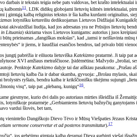
 darbais ir tekstais teigia nebe pats valdovas, bet krašto intelektualai 
11
nkų kalbomis
. LDK didikų globojami lietuvių kilmės intelektualai, pir
į gimtąją kalbą religinius tekstus ir šia kalba kurdami originalius, sie
kizmas
lotynišku ketureiliu dedikuojamas Lietuvos Didžiajai Kunigaikšty
tekstai akivaizdžiai liudija, kad jos adresatas yra ne Prūsijos lietuvių b
 in Lituania
) skiriama visos Lietuvos kunigams: autorius į juos kreipiasi k
ai būtų prieinamas „dangiškas mokslas“, kad „tamsi ir neišlavinta mūsų t
ntenybės“ ir jiems, ir liaudžiai esančios bendros, tad privalo būti vien
s jungtį pabrėžia ir eiliuota lietuviška
Katekizmo
pratarmė. Ji taip pat 
 rašytuose XVI amžiaus metraščiuose. Įsidėmėtina: Mažvydo „broliai, ses
 tautoje. Penktoje
Katekizmo
dalyje tai dar aiškiau pasakoma: „Prašau aš j
toji lietuvių kalba čia ir dabar skamba, gyvuoja: „Brolau mylasis, skaity
ai brolystės ryšiais, bendra kalba ir krikščionišku tikėjimu sujungti „li
16
„žmonių visų“, taip pat „plebanų, kunigų“
.
e giesmyne, kurio dvi dalis po autoriaus mirties išleidžia iš Žemaitijo
ais, lotyniškoje pratarmėje „Gerbiamiems lietuvių bažnyčių ganytojams i
savo vardui šlovės, bet tam,
bintų vienintelio Dangiškojo Dievo Tėvo ir Mūsų Viešpaties Jėzaus Kristau
17
 etiam sermone conservetur et ad posteros transmitatur
).
žnyčia“, jos gebėjimu gimtąja kalba deramai Dievą garbinti viešai išpažį