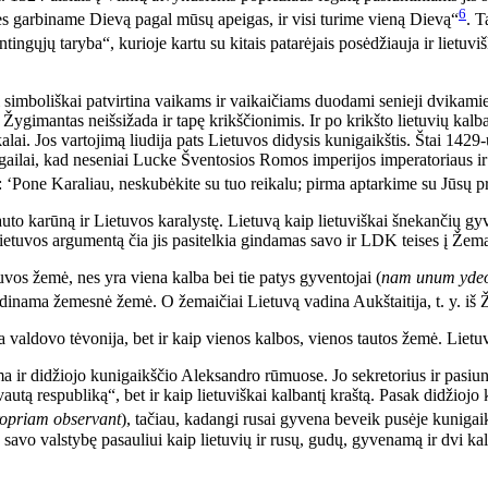
6
mes garbiname Dievą pagal mūsų apeigas, ir visi turime vieną Dievą“
. T
ntingųjų taryba“, kurioje kartu su kitais patarėjais posėdžiauja ir lietu
simboliškai patvirtina vaikams ir vaikaičiams duodami senieji dvikamienia
 Žygimantas neišsižada ir tapę krikščionimis. Ir po krikšto lietuvių kalb
ikalai. Jos vartojimą liudija pats Lietuvos didysis kunigaikštis. Štai 142
gailai, kad neseniai Lucke Šventosios Romos imperijos imperatoriaus ir 
: ‘Pone Karaliau, neskubėkite su tuo reikalu; pirma aptarkime su Jūsų pr
tauto karūną ir Lietuvos karalystę. Lietuvą kaip lietuviškai šnekančių 
etuvos argumentą čia jis pasitelkia gindamas savo ir LDK teises į Žemai
uvos žemė, nes yra viena kalba bei tie patys gyventojai (
nam unum ydeo
vadinama žemesnė žemė. O žemaičiai Lietuvą vadina Aukštaitija, t. y. iš 
isėta valdovo tėvonija, bet ir kaip vienos kalbos, vienos tautos žemė. Li
 ir didžiojo kunigaikščio Aleksandro rūmuose. Jo sekretorius ir pasiun
utą respubliką“, bet ir kaip lietuviškai kalbantį kraštą. Pasak didžiojo 
opriam observant
), tačiau, kadangi rusai gyvena beveik pusėje kunigaikš
savo valstybę pasauliui kaip lietuvių ir rusų, gudų, gyvenamą ir dvi kal