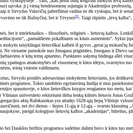
lniaus vyskupystėje“. Tam, „kad jiems būtų lengviau mokytis tėvų kalbos“
gua
) sąvoka: ji į vieną bendruomenę sujungia ir Akademijos profesorių, i
aip ir Sirvydas Valavičių pabrėžtinai vadina ne tik vyskupu, bet ir sena
31
gyvavimo ne tik Bažnyčiai, bet ir Tėvynei
. Taigi rūpintis „tėvų kalba“
ės, bet ir intelektualios – filosofinės, religinės – lietuvių kalbos. Lenki
„meditacijoms“, „pamaldiems pokalbiams su kitais asmenimis“. Sykiu įsp
s mokytis taisyklingai lietuviškai kalbėti iš gyvos „gerai ją mokančių 
i.
Ne viename pamoksle nuo žmogaus prigimties, žmogaus ir Dievo san
darbiavimo ir kitų temų aptarimo.
Punktams sakymų
būdinga aštri visuo
onių ypatingos atsakomybės už visuomenę ir kitos idėjos, svarstytos tuo 
onėms, teisių visiems valdiniams.
rius, Sirvydo postilės adresavimas mokytiems lietuviams, jos dedikav
olitinės programos. Tokio sambūrio egzistavimą liudija ir mus pasiekusios
mijos spaustuvėje, o kitos lietuviškos knygos rengiamos tuo metu, kai 
 Vilniaus universiteto rektoriumi dirba lenkų kilmės lietuvis Jonas Gruže
ngregacijos aktų Rabikauskas yra atradęs 1628-ųjų liepą Vilniuje vyku
avičiumi, net dvi dienas – liepos 11-ąją ir 12-ąją – svarsto klausimą „A
naujokyne, įsteigti kolegijose lietuvių kalbos „akademijas“, būrelius, į
io bei Daukšos brėžtos programos sudėtine dalimi buvo ir kitos tuo met