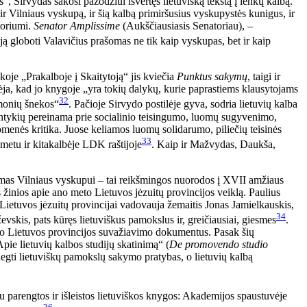
, Sirvydas sakosi pažodžiui išvertęs lietuvišką tekstą į lenkų kalbą.
r Vilniaus vyskupą, ir šią kalbą primiršusius vyskupystės kunigus, ir
toriumi.
Senator Amplissime
(Aukščiausiasis Senatoriau), –
, ją globoti Valavičius prašomas ne tik kaip vyskupas, bet ir kaip
škoje „Prakalboje į Skaitytoją“ jis kviečia
Punktus sakymų
, taigi ir
ėja, kad jo knygoje „yra tokių dalykų, kurie paprastiems klausytojams
32
žmonių šnekos“
. Pačioje Sirvydo postilėje gyva, sodria lietuvių kalba
tykių pereinama prie socialinio teisingumo, luomų sugyvenimo,
menės kritika. Juose keliamos luomų solidarumo, piliečių teisinės
33
metu ir kitakalbėje LDK raštijoje
. Kaip ir Mažvydas, Daukša,
imas Vilniaus vyskupui – tai reikšmingos nuorodos į XVII amžiaus
 žinios apie ano meto Lietuvos jėzuitų provincijos veiklą. Paulius
Lietuvos jėzuitų provincijai vadovauja žemaitis Jonas Jamielkauskis,
34
vskis, pats kūręs lietuviškus pamokslus ir, greičiausiai, giesmes
.
sio Lietuvos provincijos suvažiavimo dokumentus. Pasak šių
pie lietuvių kalbos studijų skatinimą“ (
De promovendo studio
diegti lietuviškų pamokslų sakymo pratybas, o lietuvių kalbą
u parengtos ir išleistos lietuviškos knygos: Akademijos spaustuvėje