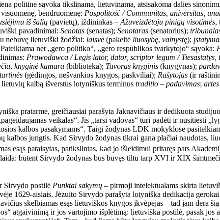
ena politinė sąvoka tikslinama, lietuvinama, atsisakoma dalies sinonimų
 ir visuomenę, bendruomenę:
Pospolitość / Communitas, universitas, unu
usiėjimu iš šalių
(pavietų), iždininkas –
Ažuveizdėtoju pinigų visotimės
,
tuviški pavadinimai:
Senotas
(senatas);
Senotaras
(senatorius);
tribunala
au nebuvę lietuviški žodžiai:
laisvė
(pakeitė
liuosybę
,
valnystę
);
įstatyma
 Pateikiama net „gero politiko“, „gero respublikos tvarkytojo“ sąvoka:
P
adinimas:
Prawodawca / Legis lator, dator, scriptor legum / Tiesastatys, 
čia
,
knyginė kamara
(biblioteka);
Tavoras knyginis
(knygynas);
pardav
artinės
(gėdingos, nešvankios knygos, paskviliai);
Rašytojas
(ir raštini
į lietuvių kalbą išverstus lotyniškus terminus
traditio
–
padavimas
;
artes
yniška pratarmė, greičiausiai parašyta Jaknavičiaus ir dedikuota studiju
idaujamas veikalas“. Jis „tarsi vadovas“ turi padėti ir nusitiesti „lygia
tosios kalbos pasakymams“. Taigi žodynas LDK mokyklose pasitelkiamas 
nų kalbos jungtis. Kad Sirvydo žodynas tikrai gana plačiai naudotas, liu
s esąs pataisytas, patikslintas, kad jo išleidimui pritaręs pats Akademi
elaida: būtent Sirvydo žodynas bus buvęs tiltu tarp XVI ir XIX šimtm
r Sirvydo postilė
Punktai sakymų
– pirmoji intelektualams skirta lietuv
uvėje 1629-aisiais. Jėzuito Sirvydo parašyta lotyniška dedikacija gerok
alavičius skelbiamas esąs lietuviškos knygos įkvėpėjas – tad jam dera šią 
 atgaivinimą ir jos vartojimo išplėtimą: lietuviška postilė, pasak jos au