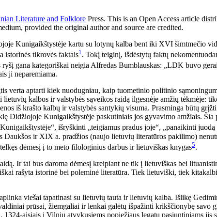
anian Literature and Folklore
Press
. This is an Open Access article dist
medium, provided the original author and source are credited.
iojoje Kunigaikštystėje kartu su lotynų kalba bent iki XVI šimtmečio vi
1
 istorinės tikrovės faktais
. Tokį teiginį, išdėstytų faktų nekomentuod
ės ryšį gana kategoriškai neigia Alfredas Bumblauskas: „LDK buvo gerai
ais ji neparemiama.
tis verta aptarti kiek nuodugniau, kaip tuometinio politinio sąmoningumo
i lietuvių kalbos ir valstybės sąveikos raidą ilgesnėje amžių tėkmėje: tikė
 vienos iš krašto kalbų ir valstybės santykių visuma. Prasminga būtų grįž
būklę Didžiojoje Kunigaikštystėje paskutiniais jos gyvavimo amžiais. Šia 
Kunigaikštystėje“, išryškinti „teigiamus pradus joje“, „panaikinti juodą
 Daukšos ir XIX a. pradžios (naujo lietuvių literatūros pakilimo) nenutr
5
elkęs dėmesį į to meto filologinius darbus ir lietuviškas knygas
.
dą. Ir tai bus daroma dėmesį kreipiant ne tik į lietuviškas bei lituanisti
ai rašyta istorinė bei poleminė literatūra. Tiek lietuviški, tiek kitakalbia
plinka viešai tapatinasi su lietuvių tauta ir lietuvių kalba. Išlikę Gedim
aldiniai prūsai, žiemgaliai ir lenkai galėtų išpažinti krikščionybę savo g
jai. 1324-aisiais į Vilnių atvykusiems popiežiaus legatų pasiuntiniams ji