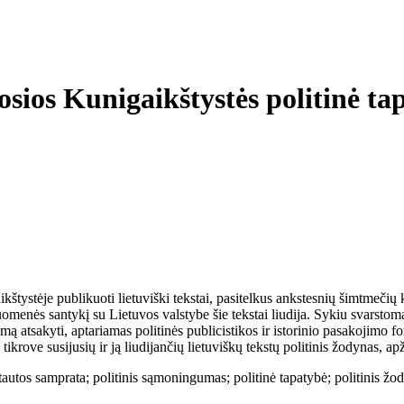
iosios Kunigaikštystės politinė 
ystėje publikuoti lietuviški tekstai, pasitelkus ankstesnių šimtmečių k
uomenės santykį su Lietuvos valstybe šie tekstai liudija. Sykiu svarsto
ą atsakyti, aptariamas politinės publicistikos ir istorinio pasakojimo fo
krove susijusių ir ją liudijančių lietuviškų tekstų politinis žodynas, ap
 tautos samprata; politinis sąmoningumas; politinė tapatybė; politinis žody