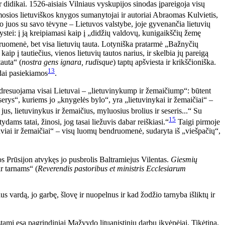
ir didikai. 1526-aisiais Vilniaus vyskupijos sinodas įpareigoja visų
mosios lietuviškos knygos sumanytojai ir autoriai Abraomas Kulvietis,
jo juos su savo tėvyne – Lietuvos valstybe, joje gyvenančia lietuvių
stei: į ją kreipiamasi kaip į „didžių valdovų, kunigaikščių žemę
endruomenė, bet visa lietuvių tauta. Lotyniška pratarmė „Bažnyčių
aip į tautiečius, vienos lietuvių tautos narius, ir skelbia jų pareigą
auta“ (
nostra gens ignara, rudisque
) taptų apšviesta ir krikščioniška.
13
odai pasiekiamos
.
adresuojama visai Lietuvai – „lietuvinykump ir žemaičiump“: būtent
erys“, kuriems jo „knygelės bylo“, yra „lietuvinykai ir žemaičiai“ –
us, lietuvinykus ir žemaičius, myluosius brolius ir seseris...“ Su
15
dams tatai, žinosi, jog tasai liežuvis dabar reiškiasi.“
Taigi pirmoje
etuviai ir žemaičiai“ – visų luomų bendruomenė, sudaryta iš „viešpačių“,
s Prūsijon atvykęs jo pusbrolis Baltramiejus Vilentas.
Giesmių
r tarnams“ (
Reverendis pastoribus et ministris Ecclesiarum
s vardą, jo garbę, šlovę ir nuopelnus ir kad žodžio tarnyba išliktų ir
stami esą pagrindiniai Mažvydo lituanistinių darbų įkvėpėjai. Tikėtina,