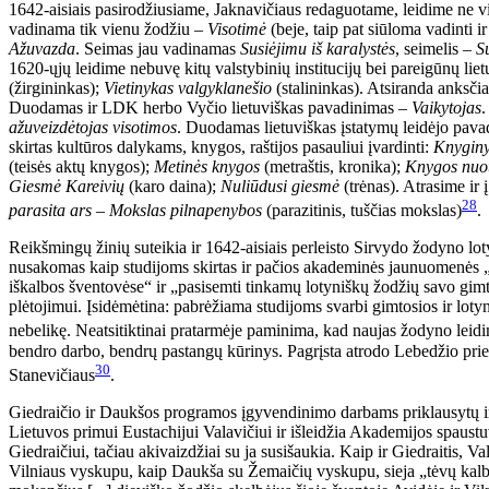
1642-aisiais pasirodžiusiame, Jaknavičiaus redaguotame, leidime ne vi
vadinama tik vienu žodžiu –
Visotimė
(beje, taip pat siūloma vadinti
Ažuvazda
. Seimas jau vadinamas
Susiėjimu iš karalystės
, seimelis –
S
1620-ųjų leidime nebuvę kitų valstybinių institucijų bei pareigūnų lie
(žirgininkas);
Vietinykas valgyklanešio
(stalininkas). Atsiranda anksči
Duodamas ir LDK herbo Vyčio lietuviškas pavadinimas –
Vaikytojas
.
ažuveizdėtojas visotimos
. Duodamas lietuviškas įstatymų leidėjo pav
skirtas kultūros dalykams, knygos, raštijos pasauliui įvardinti:
Knyginy
(teisės aktų knygos);
Metinės knygos
(metraštis, kronika);
Knygos nuot
Giesmė Kareivių
(karo daina);
Nuliūdusi giesmė
(trėnas). Atrasime ir 
28
parasita ars – Mokslas pilnapenybos
(parazitinis, tuščias mokslas)
.
Reikšmingų žinių suteikia ir 1642-aisiais perleisto Sirvydo žodyno lot
nusakomas kaip studijoms skirtas ir pačios akademinės jaunuomenės „page
iškalbos šventovėse“ ir „pasisemti tinkamų lotyniškų žodžių savo gim
plėtojimui. Įsidėmėtina: pabrėžiama studijoms svarbi gimtosios ir loty
nebelikę. Neatsitiktinai pratarmėje paminima, kad naujas žodyno leidima
bendro darbo, bendrų pastangų kūrinys. Pagrįsta atrodo Lebedžio pri
30
Stanevičiaus
.
Giedraičio ir Daukšos programos įgyvendinimo darbams priklausytų i
Lietuvos primui Eustachijui Valavičiui ir išleidžia Akademijos spaust
Giedraičiui, tačiau akivaizdžiai su ja susišaukia. Kaip ir Giedraitis, V
Vilniaus vyskupu, kaip Daukša su Žemaičių vyskupu, sieja „tėvų kalbos“