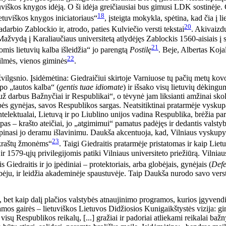
etuviškos knygos idėją. O ši idėja greičiausiai bus gimusi LDK sostinėje. 
18
tuviškos knygos iniciatoriaus“
, įsteigta mokykla, spėtina, kad čia į 
20
adarbio Zablockio ir, atrodo, paties Kulviečio versti tekstai
. Akivaizd
žvydą į Karaliaučiaus universitetą atlydėjęs Zablockis 1560-aisiais į 
21
mis lietuvių kalba išleidžia“ jo parengtą
Postilę
. Beje, Albertas Koj
22
kilmės, vienos giminės
.
žvilgsnio. Įsidėmėtina: Giedraičiui skirtoje Varniuose tų pačių metų kov
po „tautos kalba“ (
gentis tuae idiomate
) ir išsako visų lietuvių dėking
už darbus Bažnyčiai ir Respublikai“, o tėvynė jam liksianti amžinai skol
stybės gynėjas, savos Respublikos sargas. Neatsitiktinai pratarmėje vysk
 intelektualai, Lietuvą ir po Liublino unijos vadina Respublika, brėžia p
 – krašto ateičiai, jo „atgimimui“ pamatus padėjęs ir dedantis valstybė
inasi jo deramu išlavinimu. Daukša akcentuoja, kad, Vilniaus vyskupyste
23
 kraštų žmonėms“
. Taigi Giedraitis pratarmėje pristatomas ir kaip Lie
579-ųjų privilegijomis patiki Vilniaus universiteto priežiūrą. Vilniaus
draitis ir jo įpėdiniai – protektoriais, arba globėjais, gynėjais (
Defe
lobėju, ir leidžia akademinėje spaustuvėje. Taip Daukša nurodo savo v
, bet kaip dalį plačios valstybės atnaujinimo programos, kurios įgyvend
mos gairės – lietuviškos Lietuvos Didžiosios Kunigaikštystės vizija: gimt
ėl visų Respublikos reikalų, [...] gražiai ir padoriai atliekami reikalai 