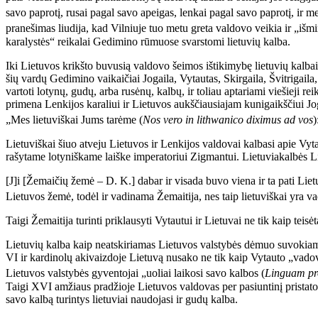
savo paprotį, rusai pagal savo apeigas, lenkai pagal savo paprotį, ir 
pranešimas liudija, kad Vilniuje tuo metu greta valdovo veikia ir „išmi
karalystės“ reikalai Gedimino rūmuose svarstomi lietuvių kalba.
Iki Lietuvos krikšto buvusią valdovo šeimos ištikimybę lietuvių kalbai 
šių vardų Gedimino vaikaičiai Jogaila, Vytautas, Skirgaila, Švitrigaila,
vartoti lotynų, gudų, arba rusėnų, kalbų, ir toliau aptariami viešieji re
primena Lenkijos karaliui ir Lietuvos aukščiausiajam kunigaikščiui Jo
„Mes lietuviškai Jums tarėme (
Nos vero in lithwanico diximus ad vos
)
Lietuviškai šiuo atveju Lietuvos ir Lenkijos valdovai kalbasi apie Vy
rašytame lotyniškame laiške imperatoriui Zigmantui. Lietuviakalbės Li
[J]i [Žemaičių žemė – D. K.] dabar ir visada buvo viena ir ta pati Liet
Lietuvos žemė, todėl ir vadinama Žemaitija, nes taip lietuviškai yra 
Taigi Žemaitija turinti priklausyti Vytautui ir Lietuvai ne tik kaip te
Lietuvių kalba kaip neatskiriamas Lietuvos valstybės dėmuo suvokiama
VI ir kardinolų akivaizdoje Lietuvą nusako ne tik kaip Vytauto „vadova
Lietuvos valstybės gyventojai „uoliai laikosi savo kalbos (
Linguam pr
Taigi XVI amžiaus pradžioje Lietuvos valdovas per pasiuntinį pristato 
savo kalbą turintys lietuviai naudojasi ir gudų kalba.