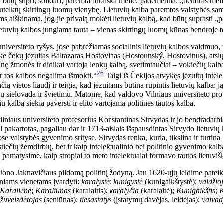
 būtų stipri, solidari, paremta broliška meile. Įsidėmėtina: „bendras me
 sutelktų skirtingų luomų vienybę. Lietuvių kalba paremtos valstybės sam
ms aiškinama, jog jie privalą mokėti lietuvių kalbą, kad būtų suprasti 
tuvių kalbos jungiama tauta – vienas skirtingų luomų kūnas bendroje t
versiteto ryšys, jose pabrėžiamas socialinis lietuvių kalbos vaidmuo, r
ške čekų jėzuitas Baltazaras Hostovinas (Hostounský, Hostovinus), ats
inę žmonės ir didikai vartoja lenkų kalbą, svetimtaučiai – vokiečių kalbą,
26
ur tos kalbos negalima išmokti.“
Taigi iš Čekijos atvykęs jėzuitų intele
ią vietos liaudį ir teigia, kad jėzuitams būtina rūpintis lietuvių kalba: 
ų sielovada ir švietimu. Matome, kad valdovo Vilniaus universiteto prot
 kalbą siekia paversti ir elito vartojama politinės tautos kalba.
lniaus universiteto profesorius Konstantinas Sirvydas ir jo bendradarbia
l pakartotas, pagaliau dar ir 1713-aisiais išspausdintas Sirvydo lietuvių
sose valstybės gyvenimo srityse. Sirvydas renka, kuria, tikslina ir turti
iečių žemdirbių, bet ir kaip intelektualinio bei politinio gyvenimo kalba, 
pamatysime, kaip stropiai to meto intelektualai formavo tautos lietuvišk
 Jono Jaknavičiaus pildomą politinį žodyną. Jau 1620-ųjų leidime pateik
iniams vienetams įvardyti:
karalystė
;
kunigystė
(kunigaikštystė);
valdžio
Karalienė
;
Karaliūnas
(karalaitis);
karalyčia
(karalaitė);
Kunigaikštis
;
K
žuveizdėtojas
(seniūnas);
tiesastatys
(įstatymų davėjas, leidėjas);
vaivad