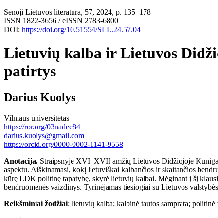
Senoji Lietuvos literatūra, 57, 2024, p. 135–178
ISSN 1822-3656 / eISSN 2783-6800
DOI:
https://doi.org/10.51554/SLL.24.57.04
Lietuvių kalba ir Lietuvos Didž
patirtys
Darius Kuolys
Vilniaus universitetas
https://ror.org/03nadee84
darius.kuolys@gmail.com
https://orcid.org/0000-0002-1141-9558
Anotacija.
Straipsnyje XVI–XVII amžių Lietuvos Didžiojoje Kunigaikšt
aspektu. Aiškinamasi, kokį lietuviškai kalbančios ir skaitančios bendr
kūrę LDK politinę tapatybę, skyrė lietuvių kalbai. Mėginant į šį klausim
bendruomenės vaizdinys. Tyrinėjamas tiesiogiai su Lietuvos valstybės ti
Reikšminiai
žodžiai
: lietuvių kalba; kalbinė tautos samprata; politinė