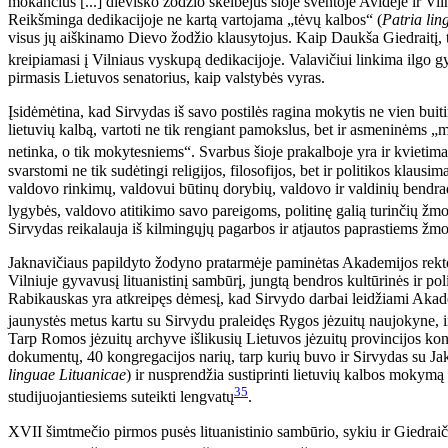
mokančius [...] dieviško žodžio skelbėjus šioje šventoje Avidėje ir Vi
Reikšminga dedikacijoje ne kartą vartojama „tėvų kalbos“ (
Patria lin
visus jų aiškinamo Dievo žodžio klausytojus. Kaip Daukša Giedraitį, t
kreipiamasi į Vilniaus vyskupą dedikacijoje. Valavičiui linkima ilgo 
pirmasis Lietuvos senatorius, kaip valstybės vyras.
Įsidėmėtina, kad Sirvydas iš savo postilės ragina mokytis ne vien buitin
lietuvių kalbą, vartoti ne tik rengiant pamokslus, bet ir asmeninėms 
netinka, o tik mokytesniems“. Svarbus šioje prakalboje yra ir kvietima
svarstomi ne tik sudėtingi religijos, filosofijos, bet ir politikos klausima
valdovo rinkimų, valdovui būtinų dorybių, valdovo ir valdinių bendra
lygybės, valdovo atitikimo savo pareigoms, politinę galią turinčių žm
Sirvydas reikalauja iš kilmingųjų pagarbos ir atjautos paprastiems žm
Jaknavičiaus papildyto žodyno pratarmėje paminėtas Akademijos rekto
Vilniuje gyvavusį lituanistinį sambūrį, jungtą bendros kultūrinės ir p
Rabikauskas yra atkreipęs dėmesį, kad Sirvydo darbai leidžiami Akade
jaunystės metus kartu su Sirvydu praleidęs Rygos jėzuitų naujokyne, ir
Tarp Romos jėzuitų archyve išlikusių Lietuvos jėzuitų provincijos ko
dokumentų, 40 kongregacijos narių, tarp kurių buvo ir Sirvydas su Jakn
linguae Lituanicae
) ir nusprendžia sustiprinti lietuvių kalbos mokymą 
35
studijuojantiesiems suteikti lengvatų
.
XVII šimtmečio pirmos pusės lituanistinio sambūrio, sykiu ir Giedraič