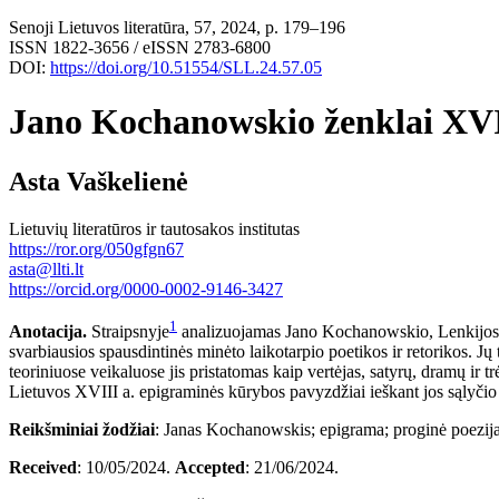
Senoji Lietuvos literatūra, 57, 2024, p. 179–196
ISSN 1822-3656 / eISSN 2783-6800
DOI:
https://doi.org/10.51554/SLL.24.57.05
Jano Kochanowskio ženklai XVIII
Asta Vaškelienė
Lietuvių literatūros ir tautosakos institutas
https://ror.org/050gfgn67
asta@llti.lt
https://orcid.org/0000-0002-9146-3427
1
Anotacija.
Straipsnyje
analizuojamas Jano Kochanowskio, Lenkijos ir 
svarbiausios spausdintinės minėto laikotarpio poetikos ir retorikos. 
teoriniuose veikaluose jis pristatomas kaip vertėjas, satyrų, dramų ir tr
Lietuvos XVIII a. epigraminės kūrybos pavyzdžiai ieškant jos sąlyčio 
Reikšminiai
žodžiai
: Janas Kochanowskis; epigrama; proginė poezija;
Received
: 10/05/2024.
Accepted
: 21/06/2024.