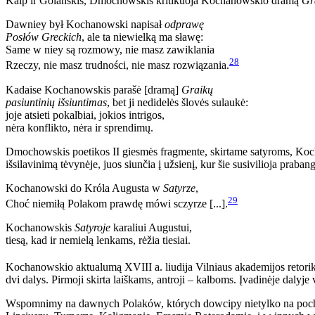
Kaip ir Golańskis, Dmochowskis kritikuoja Kochanowskio dramą
Gr
Dawniey był Kochanowski napisał
odprawę
Posłów Greckich
, ale ta niewielką ma sławę:
Same w niey są rozmowy, nie masz zawiklania
28
Rzeczy, nie masz trudności, nie masz rozwiązania.
Kadaise Kochanowskis parašė [dramą]
Graikų
pasiuntinių išsiuntimas
, bet ji nedidelės šlovės sulaukė:
joje atsieti pokalbiai, jokios intrigos,
nėra konflikto, nėra ir sprendimų.
Dmochowskis poetikos II giesmės fragmente, skirtame satyroms, Kochan
išsilavinimą tėvynėje, juos siunčia į užsienį, kur šie susivilioja praba
Kochanowski do Króla Augusta w
Satyrze
,
29
Choć niemiłą Polakom prawdę mówi sczyrze [...].
Kochanowskis
Satyroje
karaliui Augustui,
tiesą, kad ir nemielą lenkams, rėžia tiesiai.
Kochanowskio aktualumą XVIII a. liudija Vilniaus akademijos retorik
dvi dalys. Pirmoji skirta laiškams, antroji – kalboms. Įvadinėje dalyje 
Wspomnimy na dawnych Polaków, których dowcipy nietylko na poch