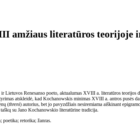
 amžiaus literatūros teorijoje i
Lietuvos Renesanso poeto, aktualumas XVIII a. literatūros teorijos dis
Jų tyrimas atskleidė, kad Kochanowskis minimas XVIII a. antros pusės da
ėnų (
threni
) autorius, bet jo pavyzdžiais nesiremiama aiškinant epigramos
taškų su Jano Kochanowskio literatūrine tradicija.
 poetika; retorika; žanras.