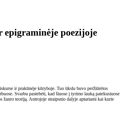
r epigraminėje poezijoje
kurse ir praktinėje kūryboje. Tuo tikslu buvo peržiūrėtos
rbuose. Svarbu pastebėti, kad šiuose į tyrimo lauką patekusiuose
 žanro teoriją. Antrojoje straipsnio dalyje aptariami kai kurie