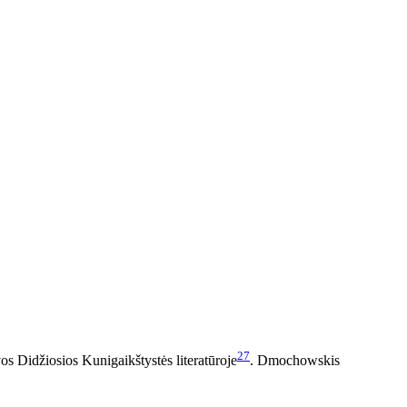
27
os Didžiosios Kunigaikštystės literatūroje
. Dmochowskis