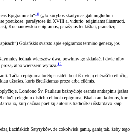
10
deleas Epigrammata“
(„Jo kūrybos skaitymas gali nugludinti
e poetikose, parašytose iki XVIII a. vidurio, teiginiams iliustruoti,
umentas), Kochanowskio epigramos, parašytos lenkiškai, prancūzų
apisach“) Golańskis svarsto apie epigramos termino genezę, jos
 Naymniey iednak wierszów dwa, powinny go składać, i dwie niby
12
ę prozą, albo wierszem wyraża.
ti. Tačiau epigrama turėtų susidėti bent iš dviejų eilėraščio eilučių,
eikiau užrašas, kuris išreiškiamas proza arba eilėmis.
oplyčioje, Londono Šv. Pauliaus bažnyčioje esantis antkapinis įrašas
eilučių eleginiu distichu eiliuota epigrama, iškalta ant kolonos, kuri
ialio, kurį dažnas poetikų autorius tradiciškai išskirdavo kaip
odzą Łacińskich Satyryków, że cokolwiek ganią, ganią tak, żeby tego