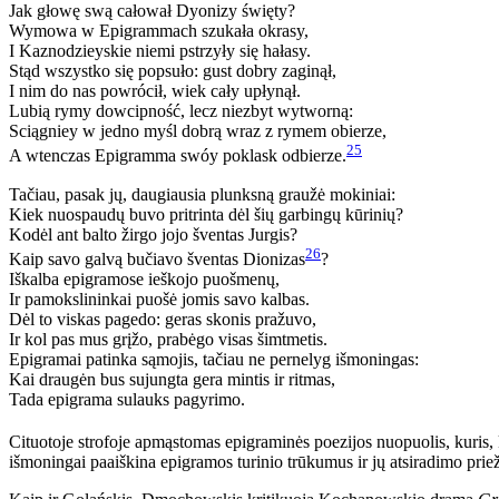
Jak głowę swą całował Dyonizy święty?
Wymowa
w Epigrammach szukała okrasy,
I Kaznodzieyskie niemi pstrzy
ły się hałasy.
Stąd wszystko się popsuło: gust dobry zaginął,
I nim do nas powrócił, wiek cały upłynął.
Lubią rymy dowcipność, lecz niezbyt wytworną:
Sciągniey w jedno myśl dobrą wraz z rymem obierze,
25
A wtenczas Epigramma swóy poklask odbierze.
Tačiau, pasak jų, daugiausia plunksną graužė mokiniai:
Kiek nuospaudų buvo pritrinta dėl šių garbingų kūrinių?
Kodėl ant balto žirgo jojo šventas Jurgis?
26
Kaip savo galvą bučiavo šventas Dionizas
?
Iškalba epigramose ieškojo puošmenų,
Ir pamokslininkai puošė jomis savo kalbas.
Dėl to viskas pagedo: geras skonis pr
ažuvo,
Ir kol pas mus grįžo, prabėgo visas šimtmetis.
Epigramai patinka sąmojis, tačiau ne pernelyg išmoningas:
Kai draugėn bus sujungta gera mintis ir ritmas,
Tada epigrama sulauks pagyrimo.
Cituotoje strofoje apmąstomas epigraminės poezijos nuopuolis, kuris, 
išmoningai paaiškina epigramos turinio trūkumus ir jų atsiradimo prie