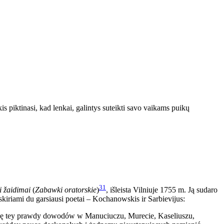
 piktinasi, kad lenkai, galintys suteikti savo vaikams puikų
31
i žaidimai
(
Zabawki oratorskie
)
, išleista Vilniuje 1755 m. Ją sudaro
išskiriami du garsiausi poetai – Kochanowskis ir Sarbievijus:
lę tey prawdy dowodów w Manuciuczu, Murecie, Kaseliuszu,