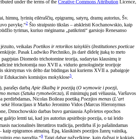
tributed under the terms of the
Creative Commons Attribution
Licence,
i, himnų, lyrinių eilėraščių, epigramų, satyrų, dramų autorius, Šv.
2
ebuvo pavykę.“
Šio straipsnio tikslas – atskleisti Kochanowskio, kaip
 pobūdžio tyrimas, kuriuo mėginama „patikrinti“ garsiojo Renesanso
jėzuito, veikalas
Poetikos ir retorikos taisyklės
(
Institutiones poeticae
 Lenkijoje. Pasak Ludwiko Piechniko, jis darė didelę įtaką to meto
, pagrįstas Diomedo trichotomine teorija, sudarytas klausimų ir
dicinė trichotomija nuo XVII a. vidurio genologinėje teorijoje
inis skirstymas vis dėlto dar būdingas kai kuriems XVII a. pabaigoje
5
ta ir Edukacinės komisijos mokyklose
.
i), parašęs darbą
Apie iškalbą ir poeziją
(
O wymowie i poezji
,
imo menas
(
Sztuka rymotwórcza
), iš minimųjų pati vėliausia, Varšuvos
rba perdirbdamas, Nicolas Boileau poetiką
Poezijos menas
(
L
’
art
pat sekė Horacijaus ir Marko Jeronimo Vidos (Marcus Hieronymus
ne, Dmochowskio darbas buvo garsiausia Apšvietos epochos
galėjo lemti tai, kad jos autorius apsiribojo poezija, o tai leido
s nacionalinės literatūros tradicija, perdirba iš jo pašalindamas
 kaip epigramos atmainą. Epą, klasikinės poezijos žanrų vainiką,
9
rojinio epo parodiją.“
Taigi dabar pažvelkime, kaip dažnai ir kokiais