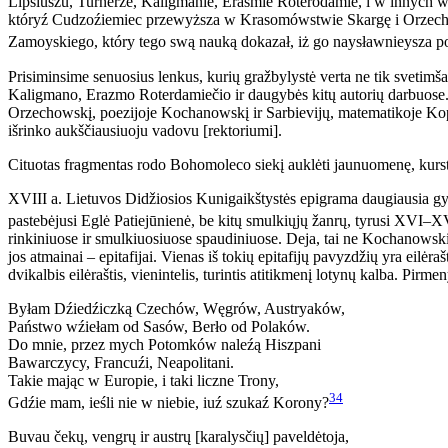
Lipsiuszu, Turnerze, Kaligmanie, Erasmie Roterodamie, i w innych
któryź Cudzoźiemiec przewyższa w Krasomówstwie Skargę i Orzech
Zamoyskiego, który tego swą nauką dokazał, iż go naysławnieysza 
Prisiminsime senuosius lenkus, kurių gražbylystė verta ne tik svetimša
Kaligmano, Erazmo Roterdamiečio ir daugybės kitų autorių darbuose. Šta
Orzechowskį, poezijoje Kochanowskį ir Sarbievijų, matematikoje Kopern
išrinko aukščiausiuoju vadovu [rektoriumi].
Cituotas fragmentas rodo Bohomoleco siekį auklėti jaunuomenę, kursty
XVIII a. Lietuvos Didžiosios Kunigaikštystės epigrama daugiausia gyv
pastebėjusi Eglė Patiejūnienė, be kitų smulkiųjų žanrų, tyrusi XVI
rinkiniuose ir smulkiuosiuose spaudiniuose. Deja, tai ne Kochanowski
jos atmainai – epitafijai. Vienas iš tokių epitafijų pavyzdžių yra eilė
dvikalbis eilėraštis, vienintelis, turintis atitikmenį lotynų kalba. Pi
Byłam Dźiedźiczką Czechów, Węgrów, Austryaków,
Państwo wźiełam od Sasów, Berło od Polaków.
Do mnie, przez mych Potomków naleźą Hiszpani
Bawarczycy, Francuźi, Neapolitani.
Takie mając w Europie, i taki liczne Trony,
34
Gdźie mam, ieśli nie w niebie, iuź szukaź Korony?
Buvau čekų, vengrų ir austrų [karalysčių] paveldėtoja,