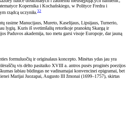
każdey nauce doskonałych i żadnemu nieustępujących namienić,
matyce Kopernika i Kochańskiego, w Polityce Fredra i
32
ym rządcą uczyniła.
entų rasime Manucijaus, Mureto, Kaselijaus, Lipsijaus, Turnerio,
u lygių. Kuris iš svetimšalių retorikoje pranoktų Skargą ir
ijos Paduvos akademija, tuo metu garsi visoje Europoje, dar jauną
ties formuluočių ir originalaus koncepto. Minėtas ydas jau yra
ilėraščių vis dėlto pasitaiko XVIII a. antros pusės proginės poezijos
riškumas labiau būdingas ne vadinamajai konvencinei epigramai, bet
alienei Marijai Juozapai, Augusto III žmonai (1699–1757), skirtas