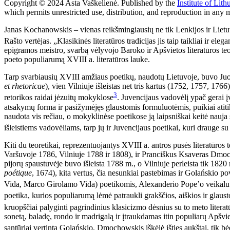
Copyright © 2024 Asta Vaškelienė. Published by the
Institute of Lit
which permits unrestricted use, distribution, and reproduction in any 
Janas Kochanowskis – vienas reikšmingiausių ne tik Lenkijos ir Lietuvo
Rašto vertėjas. „Klasikinės literatūros tradicijas jis taip taikliai ir e
epigramos meistro, svarbą vėlyvojo Baroko ir Apšvietos literatūros teo
poeto populiarumą XVIII a. literatūros lauke.
Tarp svarbiausių XVIII amžiaus poetikų, naudotų Lietuvoje, buvo Juo
et rhetoricae
), vien Vilniuje išleistas net tris kartus (1752, 1757, 17
3
retorikos raidai jėzuitų mokyklose
. Juvencijaus vadovėlį ypač gerai 
atsakymų forma ir pasižymėjęs glaustomis formuluotėmis, puikiai atiti
naudota vis rečiau, o mokyklinėse poetikose ją laipsniškai keitė nauja 
išleistiems vadovėliams, tarp jų ir Juvencijaus poetikai, kuri drauge 
Kiti du teoretikai, reprezentuojantys XVIII a. antros pusės literatūros
Varšuvoje 1786, Vilniuje 1788 ir 1808), ir Pranciškus Ksaveras Dm
pijorų spaustuvėje buvo išleista 1788 m., o Vilniuje perleista tik 18
poétique
, 1674), kita vertus, čia nesunkiai pastebimas ir Golański
Vida, Marco Girolamo Vida) poetikomis, Alexanderio Pope’o veikal
poetika, kurios populiarumą lėmė patraukli grakščios, aiškios ir glau
kruopščiai palyginti pagrindinius klasicizmo dėsnius su to meto literat
sonetą, baladę, rondo ir madrigalą ir įtraukdamas itin populiarų Apšviet
santūriai vertintą Golańskio, Dmochowskis iškėlė išties aukštai, tik b