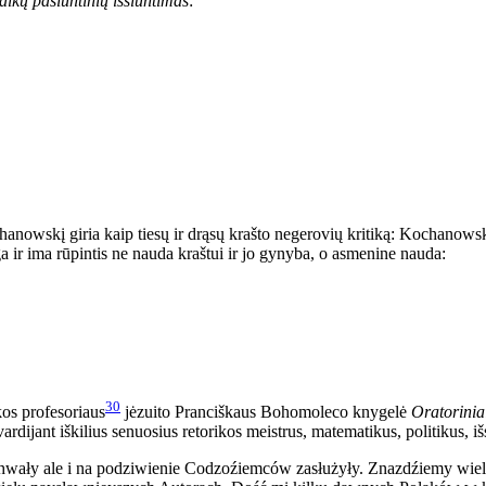
aikų pasiuntinių išsiuntimas
:
owskį giria kaip tiesų ir drąsų krašto negerovių kritiką: Kochanowskis
nga ir ima rūpintis ne nauda kraštui ir jo gynyba, o asmenine nauda:
30
os profesoriaus
jėzuito Pranciškaus Bohomoleco knygelė
Oratorinia
vardijant iškilius senuosius retorikos meistrus, matematikus, politikus, 
wały ale i na podziwienie Codzoźiemców zasłużyły. Znazdźiemy wie