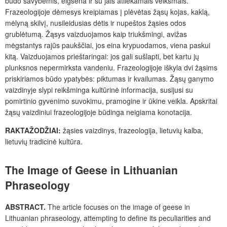
būdo savybėmis, elgsena ir su jais atliekamais veiksmais.
Frazeologijoje dėmesys kreipiamas
į plėvėtas žąsų kojas, kaklą,
mėlyną skilvį, nusileidusias dėtis ir nupeštos žąsies odos
grublėtumą. Žąsys vaizduojamos kaip triukšmingi, avižas
mėgstantys rajūs paukščiai, jos eina krypuodamos, viena paskui
kitą. Vaizduojamos prieštaringai: jos gali sušlapti, bet kartu jų
plunksnos nepermirksta vandeniu. Frazeologijoje iškyla dvi žąsims
priskiriamos būdo ypatybės: piktumas ir kvailumas. Žąsų ganymo
vaizdinyje slypi reikšminga kultūrinė informacija, susijusi su
pomirtinio gyvenimo suvokimu, pramogine ir ūkine veikla. Apskritai
žąsų vaizdiniui frazeologijoje būdinga neigiama konotacija.
RAKTAŽODŽIAI:
žąsies vaizdinys, frazeologija, lietuvių kalba,
lietuvių tradicinė kultūra.
The Image of Geese in Lithuanian
Phraseology
ABSTRACT.
The article focuses on the image of geese in
Lithuanian phraseology, attempting to define its peculiarities and