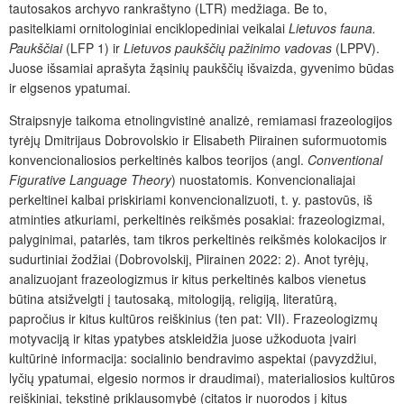
tautosakos archyvo rankraštyno (LTR) medžiaga. Be to,
pasitelkiami ornitologiniai enciklopediniai veikalai
Lietuvos fauna.
Paukščiai
(LFP 1) ir
Lietuvos paukščių pažinimo vadovas
(LPPV).
Juose išsamiai aprašyta žąsinių paukščių išvaizda, gyvenimo būdas
ir elgsenos ypatumai.
Straipsnyje taikoma etnolingvistinė analizė, remiamasi frazeologijos
tyrėjų Dmitrijaus Dobrovolskio ir Elisabeth Piirainen suformuotomis
konvencionaliosios perkeltinės kalbos teorijos (angl.
Conventional
Figurative Language Theory
) nuostatomis. Konvencionaliajai
perkeltinei kalbai priskiriami konvencionalizuoti, t. y. pastovūs, iš
atminties atkuriami, perkeltinės reikšmės posakiai: frazeologizmai,
palyginimai, patarlės, tam tikros perkeltinės reikšmės kolokacijos ir
sudurtiniai žodžiai (Dobrovolskij, Piirainen 2022: 2). Anot tyrėjų,
analizuojant frazeologizmus ir kitus perkeltinės kalbos vienetus
būtina atsižvelgti į tautosaką, mitologiją, religiją, literatūrą,
papročius ir kitus kultūros reiškinius (ten pat: VII). Frazeologizmų
motyvaciją ir kitas ypatybes atskleidžia juose užkoduota įvairi
kultūrinė informacija: socialinio bendravimo aspektai (pavyzdžiui,
lyčių ypatumai, elgesio normos ir draudimai), materialiosios kultūros
reiškiniai, tekstinė priklausomybė (citatos ir nuorodos į kitus