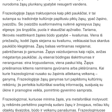
nurodoma žąsų plunksnų ypatybė nesugerti vandens.
Frazeologijoje žąsys traktuojamos kaip pikti paukščiai, ir tai
sutampa su tradicinėje kultūroje paplitusiu piktų žąsų, ypač žąsino,
įvaizdžiu. Šio įvaizdžio susiformavimą nulėmė agresyvus žąsų
elgesys: jos šnypščia, puola ir skaudžiai apžnaibo. Tariama,
tikrovės neatitinkanti žąsies būdo ypatybė – kvailumas. Viena iš
priežasčių, kodėl žąsis siejama su kvailumu, veikiausiai bus skardus
paukščio klegėjimas. Žąsų balsas vertinamas neigiamai,
pabrėžiamas jo garsumas. Žąsys vaizduojamos kaip rajūs, avižas
mėgstantys paukščiai. Jų eisenai būdingas išskirtinumas ir
nerangumas: eina krypuodamos, viena paskui kitą. Žąsys
priešinamos kitiems naminiams gyvūnams arba plėšrūnams. Kai
kurie frazeologizmai nusako su žąsimis atliekamą veiksmą –
ganymą. Frazeologijoje žąsų ganymas turi papildomų kultūrinių
reikšmių: jis perteikia kultūriškai svarbią informaciją, susijusią su
ūkine ir pramogine veikla, pomirtinio gyvenimo samprata.
Frazeologizmai, kuriuose minima žąsis, yra metaforiškai motyvuoti:
jų reikšmės perkėlimo pagrindą sudaro žąsų ir žmogaus, rečiau kitų
objektų išvaizdos, būdo ir veiksmų panašumas. Frazeologiniuose