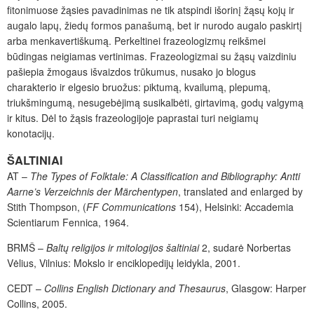
fitonimuose žąsies pavadinimas ne tik atspindi išorinį žąsų kojų ir
augalo lapų, žiedų formos panašumą, bet ir nurodo augalo paskirtį
arba menkavertiškumą. Perkeltinei frazeologizmų reikšmei
būdingas neigiamas vertinimas. Frazeologizmai su žąsų vaizdiniu
pašiepia žmogaus išvaizdos trūkumus, nusako jo blogus
charakterio ir elgesio bruožus: piktumą, kvailumą, plepumą,
triukšmingumą, nesugebėjimą susikalbėti, girtavimą, godų valgymą
ir kitus. Dėl to žąsis frazeologijoje paprastai turi neigiamų
konotacijų.
ŠALTINIAI
AT –
The Types of Folktale: A Classification and Bibliography: Antti
Aarne’s Verzeichnis der Märchentypen
, translated and enlarged by
Stith Thompson, (
FF Communications
154), Helsinki: Accademia
Scientiarum Fennica, 1964.
BRMŠ –
Baltų religijos ir mitologijos šaltiniai
2, sudarė Norbertas
Vėlius, Vilnius: Mokslo ir enciklopedijų leidykla, 2001.
CEDT –
Collins English Dictionary and Thesaurus
, Glasgow: Harper
Collins, 2005.