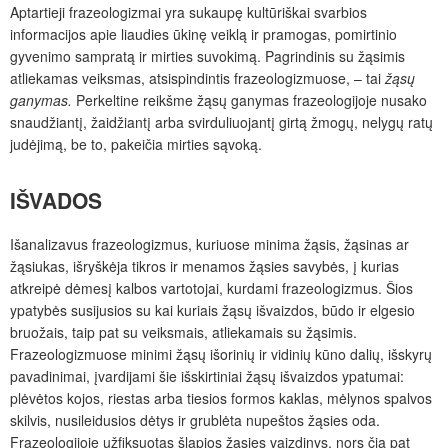
Aptartieji frazeologizmai yra sukaupę kultūriškai svarbios
informacijos apie liaudies ūkinę veiklą ir pramogas, pomirtinio
gyvenimo sampratą ir mirties suvokimą. Pagrindinis su žąsimis
atliekamas veiksmas, atsispindintis frazeologizmuose, – tai
žąsų
ganymas.
Perkeltine reikšme žąsų ganymas frazeologijoje nusako
snaudžiantį, žaidžiantį arba svirduliuojantį girtą žmogų, nelygų ratų
judėjimą, be to, pakeičia mirties sąvoką.
IŠVADOS
Išanalizavus frazeologizmus, kuriuose minima žąsis, žąsinas ar
žąsiukas, išryškėja tikros ir menamos žąsies savybės, į kurias
atkreipė dėmesį kalbos vartotojai, kurdami frazeologizmus. Šios
ypatybės susijusios su kai kuriais žąsų išvaizdos, būdo ir elgesio
bruožais, taip pat su veiksmais, atliekamais su žąsimis.
Frazeologizmuose minimi žąsų išorinių ir vidinių kūno dalių, išskyrų
pavadinimai, įvardijami šie išskirtiniai žąsų išvaizdos ypatumai:
plėvėtos kojos, riestas arba tiesios formos kaklas, mėlynos spalvos
skilvis, nusileidusios dėtys ir grublėta nupeštos žąsies oda.
Frazeologijoje užfiksuotas šlapios žąsies vaizdinys, nors čia pat