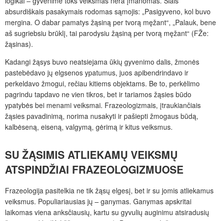
logikai – gyvenime toks veiksmas nėra įmanomas. Šiais
absurdiškais pasakymais rodomas sąmojis: „Pasigyveno, kol buvo
mergina. O dabar pamatys žąsiną per tvorą męžant“, „Palauk, bene
aš sugriebsiu brūklį, tai parodysiu žąsiną per tvorą męžant“ (FŽe:
žąsinas).
Kadangi žąsys buvo neatsiejama ūkių gyvenimo dalis, žmonės
pastebėdavo jų elgsenos ypatumus, juos apibendrindavo ir
perkeldavo žmogui, rečiau kitiems objektams. Be to, perkėlimo
pagrindu tapdavo ne vien tikros, bet ir tariamos žąsies būdo
ypatybės bei menami veiksmai. Frazeologizmais, įtraukiančiais
žąsies pavadinimą, norima nusakyti ir pašiepti žmogaus būdą,
kalbėseną, eiseną, valgymą, gėrimą ir kitus veiksmus.
SU ŽĄSIMIS ATLIEKAMŲ VEIKSMŲ
ATSPINDŽIAI FRAZEOLOGIZMUOSE
Frazeologija pasitelkia ne tik žąsų elgesį, bet ir su jomis atliekamus
veiksmus. Populiariausias jų – ganymas. Ganymas apskritai
laikomas viena anksčiausių, kartu su gyvulių auginimu atsiradusių