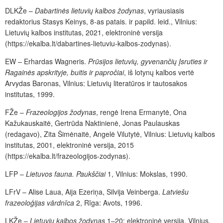
DLKŽe –
Dabartinės lietuvių kalbos žodynas
, vyriausiasis
redaktorius Stasys Keinys, 8-as patais. ir papild. leid., Vilnius:
Lietuvių kalbos institutas, 2021, elektroninė versija
(https://ekalba.lt/dabartines-lietuviu-kalbos-zodynas).
EW – Erhardas Wagneris.
Prūsijos lietuvių, gyvenančių Įsruties ir
Ragainės apskrityje, buitis ir papročiai
, iš lotynų kalbos vertė
Arvydas Baronas, Vilnius: Lietuvių literatūros ir tautosakos
institutas, 1999.
FŽe –
Frazeologijos žodynas
, rengė Irena Ermanytė, Ona
Kažukauskaitė, Gertrūda Naktinienė, Jonas Paulauskas
(redagavo), Zita Šimėnaitė, Angelė Vilutytė, Vilnius: Lietuvių kalbos
institutas, 2001, elektroninė versija, 2015
(https://ekalba.lt/frazeologijos-zodynas).
LFP –
Lietuvos fauna. Paukščiai
1, Vilnius: Mokslas, 1990.
LFrV – Alise Laua, Aija Ezeriņa, Silvija Veinberga.
Latviešu
frazeoloģijas vārdnīca
2, Rīga: Avots, 1996.
LKŽe ‒
Lietuvių kalbos žodynas
1–20: elektroninė versija, Vilnius,