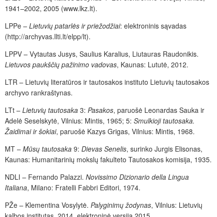
1941–2002, 2005 (www.lkz.lt).
LPPe –
Lietuvių patarlės ir priežodžiai
: elektroninis sąvadas
(http://archyvas.llti.lt/elpp/lt).
LPPV – Vytautas Jusys, Saulius Karalius, Liutauras Raudonikis.
Lietuvos paukščių pažinimo vadovas
, Kaunas: Lututė, 2012.
LTR – Lietuvių literatūros ir tautosakos instituto Lietuvių tautosakos
archyvo rankraštynas.
LTt –
Lietuvių tautosaka
3:
Pasakos
, paruošė Leonardas Sauka ir
Adelė Seselskytė, Vilnius: Mintis, 1965; 5:
Smulkioji tautosaka.
Žaidimai ir šokiai
, paruošė Kazys Grigas, Vilnius: Mintis, 1968.
MT –
Mūsų tautosaka
9:
Dievas Senelis
, surinko Jurgis Elisonas,
Kaunas: Humanitarinių mokslų fakulteto Tautosakos komisija, 1935.
NDLI – Fernando Palazzi.
Novissimo Dizionario della Lingua
Italiana
, Milano: Fratelli Fabbri Editori, 1974.
PŽe – Klementina Vosylytė.
Palyginimų žodynas
, Vilnius: Lietuvių
kalbos institutas, 2014, elektroninė versija 2015