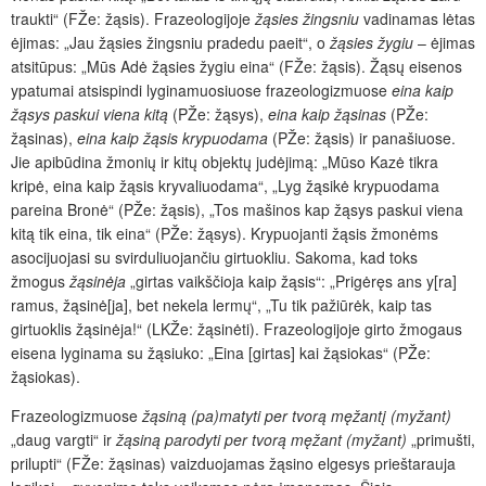
traukti“ (FŽe: žąsis). Frazeologijoje
žąsies žingsniu
vadinamas lėtas
ėjimas: „Jau žąsies žingsniu pradedu paeit“, o
žąsies žygiu
– ėjimas
atsitūpus: „Mūs Adė žąsies žygiu eina“ (FŽe: žąsis). Žąsų eisenos
ypatumai atsispindi lyginamuosiuose frazeologizmuose
eina kaip
žąsys paskui viena kitą
(PŽe: žąsys),
eina kaip žąsinas
(PŽe:
žąsinas),
eina kaip žąsis krypuodama
(PŽe: žąsis) ir panašiuose.
Jie apibūdina žmonių ir kitų objektų judėjimą: „Mūso Kazė tikra
kripė, eina kaip žąsis kryvaliuodama“, „Lyg žąsikė krypuodama
pareina Bronė“ (PŽe: žąsis), „Tos mašinos kap žąsys paskui viena
kitą tik eina, tik eina“ (PŽe: žąsys). Krypuojanti žąsis žmonėms
asocijuojasi su svirduliuojančiu girtuokliu. Sakoma, kad toks
žmogus
žąsinėja
„girtas vaikščioja kaip žąsis“: „Prigėręs ans y[ra]
ramus, žąsinė[ja], bet nekela lermų“, „Tu tik pažiūrėk, kaip tas
girtuoklis žąsinėja!“ (LKŽe: žąsinėti). Frazeologijoje girto žmogaus
eisena lyginama su žąsiuko: „Eina [girtas] kai žąsiokas“ (PŽe:
žąsiokas).
Frazeologizmuose
žąsiną (pa)matyti per tvorą męžantį
(myžant)
„daug vargti“ ir
žąsiną parodyti per tvorą męžant (myžant)
„primušti,
prilupti“ (FŽe: žąsinas) vaizduojamas žąsino elgesys prieštarauja