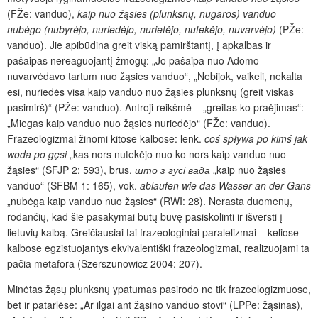
(FŽe: vanduo),
kaip nuo žąsies (plunksnų, nugaros) vanduo
nubėgo (nubyrėjo,
nuriedėjo, nurietėjo, nutekėjo, nuvarvėjo)
(PŽe:
vanduo). Jie apibūdina greit viską pamirštantį, į apkalbas ir
pašaipas nereaguojantį žmogų: „Jo pašaipa nuo Adomo
nuvarvėdavo tartum nuo žąsies vanduo“, „Nebijok, vaikeli, nekalta
esi, nuriedės visa kaip vanduo nuo žąsies plunksnų (greit viskas
pasimirš)“ (PŽe: vanduo). Antroji reikšmė – „greitas ko praėjimas“:
„Miegas kaip vanduo nuo žąsies nuriedėjo“ (FŽe: vanduo).
Frazeologizmai žinomi kitose kalbose: lenk.
coś spływa po kimś jak
woda po gęsi
„kas nors nutekėjo nuo ko nors kaip vanduo nuo
žąsies“ (SFJP 2: 593), brus.
што з гусі вада
„kaip nuo žąsies
vanduo“ (SFBM 1: 165), vok.
ablaufen wie das Wasser an der Gans
„nubėga kaip vanduo nuo žąsies“
(RWI: 28). Nerasta duomenų,
rodančių, kad šie pasakymai būtų buvę pasiskolinti ir išversti į
lietuvių kalbą. Greičiausiai tai frazeologiniai paralelizmai – keliose
kalbose egzistuojantys ekvivalentiški frazeologizmai, realizuojami ta
pačia metafora (Szerszunowicz 2004: 207).
Minėtas žąsų plunksnų ypatumas pasirodo ne tik frazeologizmuose,
bet ir patarlėse: „Ar ilgai ant žąsino vanduo stovi“ (LPPe: žąsinas),