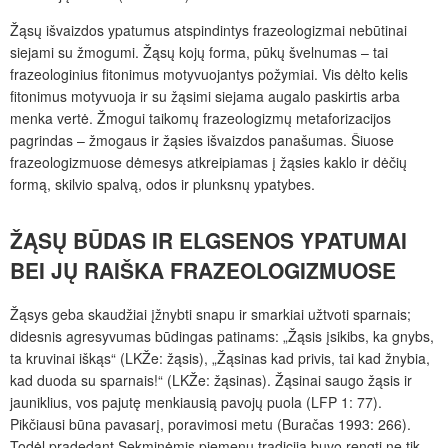
Žąsų išvaizdos ypatumus atspindintys frazeologizmai nebūtinai
siejami su žmogumi. Žąsų kojų forma, pūkų švelnumas – tai
frazeologinius fitonimus motyvuojantys požymiai. Vis dėlto kelis
fitonimus motyvuoja ir su žąsimi siejama augalo paskirtis arba
menka vertė. Žmogui taikomų frazeologizmų metaforizacijos
pagrindas – žmogaus ir žąsies išvaizdos panašumas. Šiuose
frazeologizmuose dėmesys atkreipiamas į žąsies kaklo ir dėčių
formą, skilvio spalvą, odos ir plunksnų ypatybes.
ŽĄSŲ BŪDAS IR ELGSENOS YPATUMAI
BEI JŲ RAIŠKA FRAZEOLOGIZMUOSE
Žąsys geba skaudžiai įžnybti snapu ir smarkiai užtvoti sparnais;
didesnis agresyvumas būdingas patinams: „Žąsis įsikibs, ka gnybs,
ta kruvinai iškąs“ (LKŽe: žąsis), „Žąsinas kad privis, tai kad žnybia,
kad duoda su sparnais!“ (LKŽe: žąsinas). Žąsinai saugo žąsis ir
jauniklius, vos pajutę menkiausią pavojų puola (LFP 1: 77).
Pikčiausi būna pavasarį, poravimosi metu (Buračas 1993: 266).
Todėl pradedant Sekminėmis piemenų tradicija buvo rengti ne tik