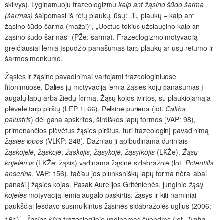
skilvys). Lyginamuoju frazeologizmu
kaip ant žąsino šūdo šarma
(šarmas)
šaipomasi iš retų plaukų, ūsų: „Tų plaukų – kaip ant
žąsino šūdo šarma (mažai)“, „Uostus tokius užsiaugino kaip an
žąsino šūdo šarmas“ (PŽe: šarma). Frazeologizmo motyvaciją
greičiausiai lemia įspūdžio panašumas tarp plaukų ar ūsų retumo ir
šarmos menkumo.
Žąsies ir žąsino pavadinimai vartojami frazeologiniuose
fitonimuose. Dalies jų motyvaciją lemia žąsies kojų panašumas į
augalų lapų arba žiedų formą. Žąsų kojos tvirtos, su plaukiojamąja
plėvele tarp pirštų (LFP 1: 66). Pelkinė puriena (lot.
Caltha
palustris
) dėl gana apskritos, širdiškos lapų formos (VAP: 98),
primenančios plėvėtus žąsies pirštus, turi frazeologinį pavadinimą
žąsies lopos
(VLKP: 248). Dažniau ji apibūdinama dūriniais
žąskojelė
,
žąskojė
,
žąskojis
,
žąsykojė
,
žąsytkojis
(LKŽe).
Žąsų
kojelėmis
(LKŽe: žąsis) vadinama žąsinė sidabražolė (lot.
Potentilla
anserina
, VAP: 156), tačiau jos plunksniškų lapų forma nėra labai
panaši į žąsies kojas. Pasak Aurelijos Gritėnienės, junginio
žąsų
kojelės
motyvaciją lemia augalo paskirtis: žąsys ir kiti naminiai
paukščiai lesdavo susmulkintus žąsinės sidabražolės ūglius (2006:
1
161)
.
Žąsies kūla
frazeologijoje vadinamas švendras (lot.
Typha
,