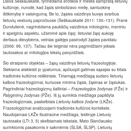
Daiva Šeškauskaitė, tyrinėdama erotikos ir meilės sampratą lietuvių
kultūroje, nurodė, kad žąsis simbolizavo meilę, santuokinę
ištikimybę ir vaisingumą. Be to, žąsies vaizdinys buvęs svarbus
lietuvių vestuvių papročiuose (Šeškauskaitė 2011: 130–131). Pranė
Dundulienė, nagrinėdama paukščių vaizdinius mitologiniu, meniniu
ir apeiginiu aspektu, užsiminė apie žąsį: lietuviai žąsį aukoję
derliaus dievybėms, velnias galėjęs pasirodyti žąsies pavidalu
(2006: 99, 137). Tačiau šie teiginiai nėra pagrindžiami jokiais
tautosakos ar mitologijos tekstų pavyzdžiais.
Šio straipsnio objektas – žąsų vaizdinys lietuvių frazeologijoje.
Siekiama atskleisti jo ypatumus, apčiuopti galimas sąsajas su kitais
tradicinės kultūros reiškiniais. Tiriamąją medžiagą sudaro lietuvių
kalbos frazeologizmai, kuriuose minima žąsis, žąsinas ar žąsiukas.
Pagrindiniai frazeologizmų šaltiniai –
Frazeologijos žodynas
(FŽe) ir
Palyginimų žodynas
(PŽe). Iš jų surinkta medžiaga papildyta
frazeologizmais, paskelbtais
Lietuvių kalbos žodyne
(LKŽe).
Frazeologizmai analizuojami tradicinės kultūros kontekste.
Naudojamasi LKŽe iliustracine medžiaga, leidinyje
Lietuvių
tautosaka
(LTt 3, 5) skelbiamais tekstais,
Mato Slančiausko
surinktomis pasakomis ir sakmėmis (ŠLSA, ŠLSP), Lietuvių