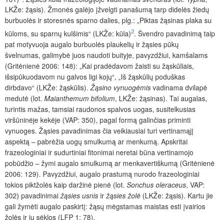
LKŽe: žąsis). Žmonės galėjo įžvelgti panašumą tarp didelės žiedų
burbuolės ir storesnės sparno dalies, plg.: „Piktas žąsinas plaka su
2
kūloms, su sparnų kulšimis“ (LKŽe: kūla)
. Švendro pavadinimą taip
pat motyvuoja augalo burbuolės plaukelių ir žąsies pūkų
švelnumas, galimybė juos naudoti buityje, pavyzdžiui, kamšalams
(Gritėnienė 2006: 148): „Kai pradėdavom žaisti su žąskūliais,
išsipūkuodavom nu galvos ligi kojų“, „Iš žąskūlių poduškas
dirbdavo“ (LKŽe: žąskūlis).
Žąsino vynuogėmis
vadinama dvilapė
medutė (lot.
Maianthemum bifolium
, LKŽe: žąsinas). Tai augalas,
turintis mažas, tamsiai raudonos spalvos uogas, susitelkusias
viršūninėje kekėje (VAP: 350), pagal formą galinčias priminti
vynuoges. Žąsies pavadinimas čia veikiausiai turi vertinamąjį
aspektą – pabrėžia uogų smulkumą ar menkumą. Apskritai
frazeologiniai ir sudurtiniai fitonimai neretai būna vertinamojo
pobūdžio – žymi augalo smulkumą ar menkavertiškumą (Gritėnienė
2006: 129). Pavyzdžiui, augalo prastumą nurodo frazeologiniai
tokios piktžolės kaip daržinė pienė (lot.
Sonchus oleraceus
, VAP:
302) pavadinimai
žąsies usnis
ir
žąsies žolė
(LKŽe: žąsis). Kartu jie
gali žymėti augalo paskirtį: žąsų mėgstamas maistas esti įvairios
žolės ir jų sėklos (LFP 1: 78).