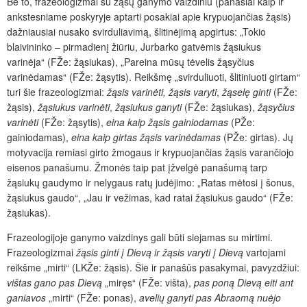
Be to, frazeologizmai su žąsų ganymo vaizdiniu (panašiai kaip ir
ankstesniame poskyryje aptarti posakiai apie krypuojančias žąsis)
dažniausiai nusako svirduliavimą, šlitinėjimą apgirtus: „Tokio
blaivininko – pirmadienį žiūriu, Jurbarko gatvėmis žąsiukus
varinėja“ (FŽe: žąsiukas), „Pareina mūsų tėvelis žąsyčius
varinėdamas“ (FŽe: žąsytis). Reikšmę „svirduliuoti, šlitiniuoti girtam“
turi šie frazeologizmai:
žąsis varinėti, žąsis varyti
,
žąselę ginti
(FŽe:
žąsis),
žąsiukus varinėti
,
žąsiukus ganyti
(FŽe: žąsiukas),
žąsyčius
varinėti
(FŽe: žąsytis),
eina kaip žąsis gainiodamas
(PŽe:
gainiodamas),
eina kaip girtas žąsis varinėdamas
(PŽe: girtas). Jų
motyvacija remiasi girto žmogaus ir krypuojančias žąsis varančiojo
eisenos panašumu. Žmonės taip pat įžvelgė panašumą tarp
žąsiukų gaudymo ir nelygaus ratų judėjimo: „Ratas mėtosi į šonus,
žąsiukus gaudo“, „Jau ir vežimas, kad ratai žąsiukus gaudo“ (FŽe:
žąsiukas).
Frazeologijoje ganymo vaizdinys gali būti siejamas su mirtimi.
Frazeologizmai
žąsis ginti į Dievą ir žąsis varyti į Dievą
vartojami
reikšme „mirti“ (LKŽe: žąsis). Šie ir panašūs pasakymai, pavyzdžiui:
vištas gano pas Dievą
„miręs“ (FŽe: višta),
pas poną Dievą eiti ant
ganiavos
„mirti“ (FŽe: ponas),
avelių ganyti pas Abraomą nuėjo