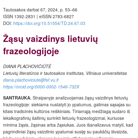
Tautosakos darbai 67, 2024, p. 53–66
ISSN 1392-2831 | eISSN 2783-6827
DOI:
https://doi.org/10.51554/TD.24.67.03
Žąsų vaizdinys lietuvių
frazeologijoje
DIANA PLACHOVIČIŪTĖ
Lietuvių literatūros ir tautosakos institutas, Vilniaus universitetas
diana.plachoviciute@fsf.vu.lt
https://orcid.org/0000-0002-1546-732X
SANTRAUKA.
Straipsnyje analizuojamas žąsų vaizdinys lietuvių
frazeologijoje: siekiama nustatyti jo ypatumus, galimas sąsajas su
kitais tradicinės kultūros reiškiniais. Tiriamąją medžiagą sudaro iš
leksikografinių šaltinių surinkti lietuvių frazeologizmai, kuriuose
minima žąsis, žąsinas arba žąsiukas. Juos išanalizavus matyti, kad
pagrindiniai žąsų vaizdinio ypatumai susiję su paukščių išvaizda,