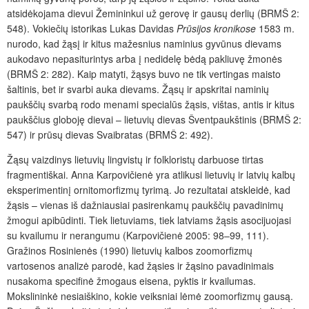
atsidėkojama dievui Žemininkui už gerovę ir gausų derlių (BRMŠ 2:
548). Vokiečių istorikas Lukas Davidas
Prūsijos kronikose
1583 m.
nurodo, kad žąsį ir kitus mažesnius naminius gyvūnus dievams
aukodavo nepasiturintys arba į nedidelę bėdą pakliuvę žmonės
(BRMŠ 2: 282). Kaip matyti, žąsys buvo ne tik vertingas maisto
šaltinis, bet ir svarbi auka dievams. Žąsų ir apskritai naminių
paukščių svarbą rodo menami specialūs žąsis, vištas, antis ir kitus
paukščius globoję dievai – lietuvių dievas Šventpaukštinis (BRMŠ 2:
547) ir prūsų dievas Svaibratas (BRMŠ 2: 492).
Žąsų vaizdinys lietuvių lingvistų ir folkloristų darbuose tirtas
fragmentiškai. Anna Karpovičienė yra atlikusi lietuvių ir latvių kalbų
eksperimentinį ornitomorfizmų tyrimą. Jo rezultatai atskleidė, kad
žąsis – vienas iš dažniausiai pasirenkamų paukščių pavadinimų
žmogui apibūdinti. Tiek lietuviams, tiek latviams žąsis asocijuojasi
su kvailumu ir nerangumu (Karpovičienė 2005: 98–99, 111).
Gražinos Rosinienės (1990) lietuvių kalbos zoomorfizmų
vartosenos analizė parodė, kad žąsies ir žąsino pavadinimais
nusakoma specifinė žmogaus eisena, pyktis ir kvailumas.
Mokslininkė nesiaiškino, kokie veiksniai lėmė zoomorfizmų gausą.