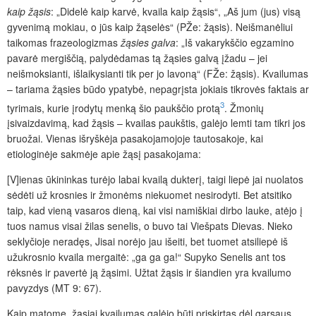
kaip žąsis
: „Didelė kaip karvė, kvaila kaip žąsis“, „Aš jum (jus) visą
gyvenimą mokiau, o jūs kaip žąselės“ (PŽe: žąsis). Neišmanėliui
taikomas frazeologizmas
žąsies galva
:
„Iš vakarykščio egzamino
pavarė mergiščią, palydėdamas tą žąsies galvą įžadu – jei
neišmoksianti, išlaikysianti tik per jo lavoną“ (FŽe: žąsis). Kvailumas
– tariama žąsies būdo ypatybė, nepagrįsta jokiais tikrovės faktais ar
3
tyrimais, kurie įrodytų menką šio paukščio protą
. Žmonių
įsivaizdavimą, kad žąsis – kvailas paukštis, galėjo lemti tam tikri jos
bruožai. Vienas išryškėja pasakojamojoje tautosakoje, kai
etiologinėje sakmėje apie žąsį pasakojama:
[V]ienas ūkininkas turėjo labai kvailą dukterį, taigi liepė jai nuolatos
sėdėti už krosnies ir žmonėms niekuomet nesirodyti. Bet atsitiko
taip, kad vieną vasaros dieną, kai visi namiškiai dirbo lauke, atėjo į
tuos namus visai žilas senelis, o buvo tai Viešpats Dievas. Nieko
seklyčioje neradęs, Jisai norėjo jau išeiti, bet tuomet atsiliepė iš
užukrosnio kvaila mergaitė: „ga ga ga!“ Supyko Senelis ant tos
rėksnės ir pavertė ją žąsimi. Užtat žąsis ir šiandien yra kvailumo
pavyzdys (MT 9: 67).
Kaip matome, žąsiai kvailumas galėjo būti priskirtas dėl garsaus