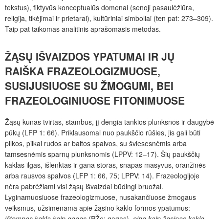
tekstus), fiktyvūs konceptualūs domenai (senoji pasaulėžiūra,
religija, tikėjimai ir prietarai), kultūriniai simboliai (ten pat: 273–309).
Taip pat taikomas analitinis aprašomasis metodas.
ŽĄSŲ IŠVAIZDOS YPATUMAI IR JŲ
RAIŠKA FRAZEOLOGIZMUOSE,
SUSIJUSIUOSE SU ŽMOGUMI, BEI
FRAZEOLOGINIUOSE FITONIMUOSE
Žąsų kūnas tvirtas, stambus, jį dengia tankios plunksnos ir daugybė
pūkų (LFP 1: 66). Priklausomai nuo paukščio rūšies, jis gali būti
pilkos, pilkai rudos ar baltos spalvos, su šviesesnėmis arba
tamsesnėmis sparnų plunksnomis (LPPV: 12–17). Šių paukščių
kaklas ilgas, išlenktas ir gana storas, snapas masyvus, oranžinės
arba rausvos spalvos (LFP 1: 66, 75; LPPV: 14). Frazeologijoje
nėra pabrėžiami visi žąsų išvaizdai būdingi bruožai.
Lyginamuosiuose frazeologizmuose, nusakančiuose žmogaus
veiksmus, užsimenama apie žąsino kaklo formos ypatumus:
ištempęs kaklą kaip gagas
(PŽe: gagas),
eina kaip žąsinas kaklą