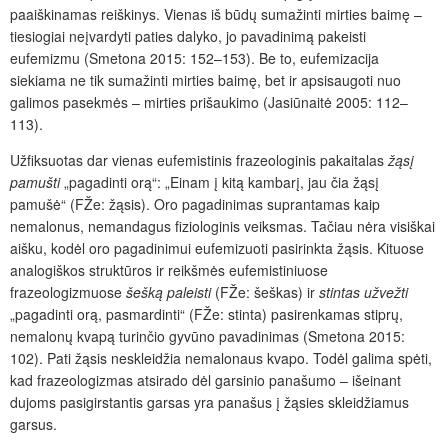
paaiškinamas reiškinys. Vienas iš būdų sumažinti mirties baimę –
tiesiogiai neįvardyti paties dalyko, jo pavadinimą pakeisti
eufemizmu (Smetona 2015: 152–153). Be to, eufemizacija
siekiama ne tik sumažinti mirties baimę, bet ir apsisaugoti nuo
galimos pasekmės – mirties prišaukimo (Jasiūnaitė 2005: 112–
113).
Užfiksuotas dar vienas eufemistinis frazeologinis pakaitalas
žąsį
pamušti
„pagadinti orą“: „Einam į kitą kambarį, jau čia žąsį
pamušė“ (FŽe: žąsis). Oro pagadinimas suprantamas kaip
nemalonus, nemandagus fiziologinis veiksmas. Tačiau nėra visiškai
aišku, kodėl oro pagadinimui eufemizuoti pasirinkta žąsis. Kituose
analogiškos struktūros ir reikšmės eufemistiniuose
frazeologizmuose
šešką paleisti
(FŽe: šeškas) ir
stintas užvežti
„pagadinti orą, pasmardinti“ (FŽe: stinta) pasirenkamas stiprų,
nemalonų kvapą turinčio gyvūno pavadinimas (Smetona 2015:
102). Pati žąsis neskleidžia nemalonaus kvapo. Todėl galima spėti,
kad frazeologizmas atsirado dėl garsinio panašumo – išeinant
dujoms pasigirstantis garsas yra panašus į žąsies skleidžiamus
garsus.