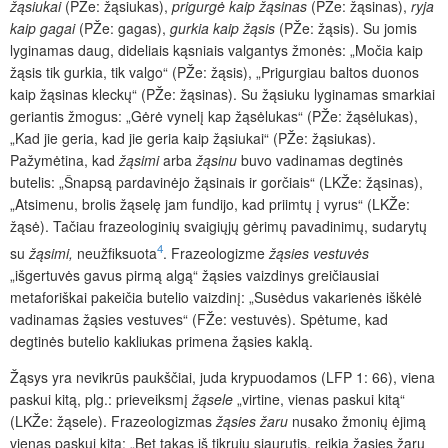
žąsiukai
(PŽe: žąsiukas),
prigurgė kaip žąsinas
(PŽe: žąsinas),
ryja
kaip gagai
(PŽe: gagas),
gurkia kaip žąsis
(PŽe: žąsis). Su jomis
lyginamas daug, dideliais kąsniais valgantys žmonės: „Močia kaip
žąsis tik gurkia, tik valgo“ (PŽe: žąsis), „Prigurgiau baltos duonos
kaip žąsinas kleckų“ (PŽe: žąsinas). Su žąsiuku lyginamas smarkiai
geriantis žmogus: „Gėrė vynelį kap žąsėlukas“ (PŽe: žąsėlukas),
„Kad jie geria, kad jie geria kaip žąsiukai“ (PŽe: žąsiukas).
Pažymėtina, kad
žąsimi
arba
žąsinu
buvo vadinamas degtinės
butelis: „Šnapsą pardavinėjo žąsinais ir gorčiais“ (LKŽe: žąsinas),
„Atsimenu, brolis žąselę jam fundijo, kad priimtų į vyrus“ (LKŽe:
žąsė). Tačiau frazeologinių svaigiųjų gėrimų pavadinimų, sudarytų
4
su
žąsimi,
neužfiksuota
. Frazeologizme
žąsies vestuvės
„išgertuvės gavus pirmą algą“ žąsies vaizdinys greičiausiai
metaforiškai pakeičia
butelio vaizdinį: „Susėdus vakarienės iškėlė
vadinamas žąsies vestuves“ (FŽe: vestuvės). Spėtume, kad
degtinės butelio kakliukas primena žąsies kaklą.
Žąsys yra nevikrūs paukščiai, juda krypuodamos (LFP 1: 66), viena
paskui kitą, plg.: prieveiksmį
žąsele
„virtine, vienas paskui kitą“
(LKŽe: žąsele). Frazeologizmas
žąsies žaru
nusako žmonių ėjimą
vienas paskui kitą: „Bet takas iš tikrųjų siaurutis, reikia žąsies žaru