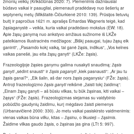
žmonių veiklų (Krikščiūnas 2020: 7). Piemenimis dažniausiai
būdavo vaikai ir paaugliai, piemenauti pradėdavę nuo šešerių ar
septynerių metų (Mikštaitė-Čičiurkienė 2010: 139). Prūsijos lietuvių
buitį ir papročius 1621 m. aprašęs Erhardas Wagneris teigė, kad
žąsiaganystė – veikla, kuria vaikai pradėdavo mokslus (EW: 18).
Apie žąsų ganymą nuo ankstyvo amžiaus sužinome iš LKŽe
pateikiamos iliustracinės medžiagos: „Biškį paaugai, tujau žąsų eik
ganinti“, „Pasamdo kokį vaiką, tai ganė žąsis, indikus“, „Vos kelnes
vaikas panešė, jau eita žąsų ganyti“ (LKŽe: žąsis).
Frazeologijoje žąsies ganymu galima nusakyti snaudimą:
žąsis
ganyti
„sėdint snausti“ ir
žąsis paganyti
„kiek pasnausti“: „Ar jau tu
žąsis ganai?“, „Eik šalin, aš dar nors žąsis paganysiu“ (FŽe: žąsis).
Antroji frazeologizmo
žąsis ganyti
reikšmė „žaisti tokį žaidimą“:
„Einam žąsų ganyti – aš būsiu vilkas, tu būk žąsinas, kiti vaikai –
žąsys“ (FŽe: žąsis). Frazeologizmas siejamas su vaidybinio
pobūdžio gaudynių žaidimu, kurį mėgdavo žaisti piemenys
(Urbanavičienė 2000: 330). Jo metu vaikai pasiskirsto vaidmenimis:
vienas vaikas būna
vilku
, kitas –
žąsinu
, o likusieji –
žąsimis
.
Žaidime vilkas gaudo žąsis, o žąsinas jas gina (LTt 5: 997).