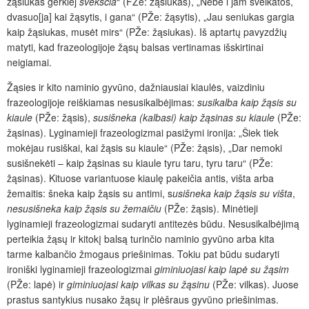
žąsiukas gerklėj
švėkščia
“ (FŽe: žąsiukas), „Nebė i jam sveikatos,
dvasuo[ja] kai žąsytis, i gana“ (PŽe: žąsytis), „Jau seniukas gargia
kaip žąsiukas, musėt mirs“ (PŽe: žąsiukas). Iš aptartų pavyzdžių
matyti, kad frazeologijoje žąsų balsas vertinamas išskirtinai
neigiamai.
Žąsies ir kito naminio gyvūno, dažniausiai kiaulės, vaizdiniu
frazeologijoje reiškiamas nesusikalbėjimas:
susikalba kaip žąsis su
kiaule
(PŽe: žąsis),
susišneka (kalbasi) kaip žąsinas su kiaule
(PŽe:
žąsinas). Lyginamieji frazeologizmai pasižymi ironija:
„Šiek tiek
mokėjau rusiškai, kai žąsis su kiaule“ (PŽe: žąsis), „Dar nemoki
susišnekėti – kaip žąsinas su kiaule tyru taru, tyru taru“ (PŽe:
žąsinas). Kituose variantuose kiaulę pakeičia antis, višta arba
žemaitis: šneka kaip žąsis su antimi, s
usišneka kaip žąsis su višta
,
nesusišneka kaip žąsis su žemaičiu
(PŽe: žąsis). Minėtieji
lyginamieji frazeologizmai sudaryti antitezės būdu. Nesusikalbėjimą
perteikia žąsų ir kitokį balsą turinčio naminio gyvūno arba kita
tarme kalbančio žmogaus priešinimas. Tokiu pat būdu sudaryti
ironiški lyginamieji frazeologizmai
giminiuojasi kaip lapė su žąsim
(PŽe: lapė) ir
giminiuojasi kaip vilkas su žąsinu
(PŽe: vilkas). Juose
prastus santykius nusako žąsų ir plėšraus gyvūno priešinimas.