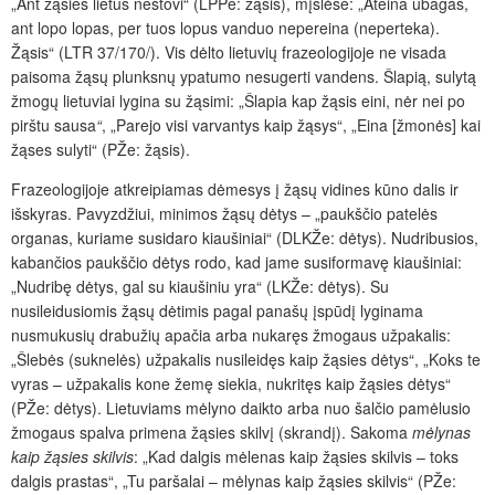
„Ant žąsies lietus nestovi“ (LPPe: žąsis), mįslėse: „Ateina ubagas,
ant lopo lopas, per tuos lopus vanduo nepereina (neperteka).
Žąsis“ (LTR 37/170/). Vis dėlto lietuvių frazeologijoje ne visada
paisoma žąsų plunksnų ypatumo nesugerti vandens. Šlapią, sulytą
žmogų lietuviai lygina su žąsimi: „Šlapia kap žąsis eini, nėr nei po
pirštu sausa
“
, „Parejo visi varvantys kaip žąsys“, „Eina [žmonės] kai
žąses sulyti“ (PŽe: žąsis).
Frazeologijoje atkreipiamas dėmesys į žąsų vidines kūno dalis ir
išskyras. Pavyzdžiui, minimos žąsų dėtys – „paukščio patelės
organas, kuriame susidaro kiaušiniai“ (DLKŽe: dėtys). Nudribusios,
kabančios paukščio dėtys rodo, kad jame susiformavę kiaušiniai:
„Nudribę dėtys, gal su kiaušiniu yra“ (LKŽe: dėtys). Su
nusileidusiomis žąsų dėtimis pagal panašų įspūdį lyginama
nusmukusių drabužių apačia arba nukaręs žmogaus užpakalis:
„Šlebės (suknelės) užpakalis nusileidęs kaip žąsies dėtys“, „Koks te
vyras – užpakalis kone žemę siekia, nukritęs kaip žąsies dėtys“
(PŽe: dėtys). Lietuviams mėlyno daikto arba nuo šalčio pamėlusio
žmogaus spalva primena žąsies skilvį (skrandį). Sakoma
mėlynas
kaip žąsies skilvis
: „Kad dalgis mėlenas kaip žąsies skilvis – toks
dalgis prastas“, „Tu paršalai – mėlynas kaip žąsies skilvis“ (PŽe: