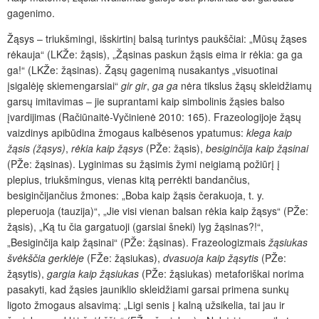
gagenimo.
Žąsys – triukšmingi, išskirtinį balsą turintys paukščiai: „Mūsų žąses
rėkauja“ (LKŽe: žąsis), „Žąsinas paskun žąsis eima ir rėkia: ga ga
ga!“ (LKŽe: žąsinas). Žąsų gagenimą nusakantys „visuotinai
įsigalėję skiemengarsiai“
gir gir
,
ga ga
nėra tikslus žąsų skleidžiamų
garsų imitavimas – jie suprantami kaip simbolinis žąsies balso
įvardijimas (Račiūnaitė-Vyčinienė 2010: 165). Frazeologijoje žąsų
vaizdinys apibūdina žmogaus kalbėsenos ypatumus:
klega kaip
žąsis (žąsys)
,
rėkia kaip žąsys
(PŽe: žąsis),
besiginčija kaip žąsinai
(PŽe: žąsinas). Lyginimas su žąsimis žymi neigiamą požiūrį į
plepius, triukšmingus, vienas kitą perrėkti bandančius,
besiginčijančius žmones: „Boba kaip žąsis čerakuoja, t. y.
pleperuoja (tauzija)“, „Jie visi vienan balsan rėkia kaip žąsys“ (PŽe:
žąsis), „Ką tu čia gargatuoji (garsiai šneki) lyg žąsinas?!“,
„Besiginčija kaip žąsinai“ (PŽe: žąsinas). Frazeologizmais
žąsiukas
švėkščia gerklėje
(FŽe: žąsiukas),
dvasuoja kaip žąsytis
(PŽe:
žąsytis),
gargia kaip žąsiukas
(PŽe: žąsiukas) metaforiškai norima
pasakyti, kad žąsies jauniklio skleidžiami garsai primena sunkų
ligoto žmogaus alsavimą: „Ligi senis į kalną užsikelia, tai jau ir