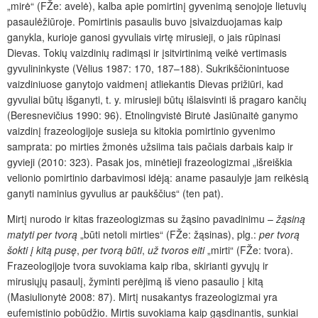
„mirė“ (FŽe: avelė), kalba apie pomirtinį gyvenimą senojoje lietuvių
pasaulėžiūroje. Pomirtinis pasaulis buvo įsivaizduojamas kaip
ganykla, kurioje ganosi gyvuliais virtę mirusieji, o jais rūpinasi
Dievas. Tokių vaizdinių radimąsi ir įsitvirtinimą veikė vertimasis
gyvulininkyste (Vėlius 1987: 170, 187–188). Sukrikščionintuose
vaizdiniuose ganytojo vaidmenį atliekantis Dievas prižiūri, kad
gyvuliai būtų išganyti, t. y. mirusieji būtų išlaisvinti iš pragaro kančių
(Beresnevičius 1990: 96). Etnolingvistė Birutė Jasiūnaitė ganymo
vaizdinį frazeologijoje susieja su kitokia pomirtinio gyvenimo
samprata: po mirties žmonės užsiima tais pačiais darbais kaip ir
gyvieji (2010: 323). Pasak jos, minėtieji frazeologizmai „išreiškia
velionio pomirtinio darbavimosi idėją: aname pasaulyje jam reikėsią
ganyti naminius gyvulius ar paukščius“ (ten pat).
Mirtį nurodo ir kitas frazeologizmas su žąsino pavadinimu –
žąsiną
matyti per tvorą
„būti netoli mirties“ (FŽe: žąsinas), plg.:
per tvorą
šokti į kitą pusę
,
per tvorą būti
,
už tvoros eiti
„mirti“ (FŽe: tvora).
Frazeologijoje tvora suvokiama kaip riba, skirianti gyvųjų ir
mirusiųjų pasaulį, žyminti perėjimą iš vieno pasaulio į kitą
(Masiulionytė 2008: 87). Mirtį nusakantys frazeologizmai yra
eufemistinio pobūdžio. Mirtis suvokiama kaip gąsdinantis, sunkiai