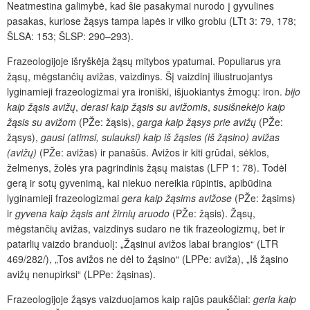
Neatmestina galimybė, kad šie pasakymai nurodo į gyvulines
pasakas, kuriose žąsys tampa lapės ir vilko grobiu (LTt 3: 79, 178;
ŠLSA: 153; ŠLSP: 290–293).
Frazeologijoje išryškėja žąsų mitybos ypatumai. Populiarus yra
žąsų, mėgstančių avižas, vaizdinys. Šį vaizdinį iliustruojantys
lyginamieji frazeologizmai yra ironiški, išjuokiantys žmogų: iron.
bijo
kaip žąsis avižų
,
derasi kaip žąsis su avižomis
,
susišnekėjo kaip
žąsis su avižom
(PŽe: žąsis),
garga
kaip žąsys prie avižų
(PŽe:
žąsys),
gausi (atimsi, sulauksi) kaip iš žąsies (iš žąsino) avižas
(avižų)
(PŽe: avižas) ir panašūs. Avižos ir kiti grūdai, sėklos,
želmenys, žolės yra pagrindinis žąsų maistas (LFP 1: 78). Todėl
gerą ir sotų gyvenimą, kai niekuo nereikia rūpintis, apibūdina
lyginamieji frazeologizmai
gera kaip žąsims avižose
(PŽe: žąsims)
ir
gyvena kaip žąsis ant žirnių aruodo
(PŽe: žąsis). Žąsų,
mėgstančių avižas, vaizdinys sudaro ne tik frazeologizmų, bet ir
patarlių vaizdo branduolį: „Žąsinui avižos labai brangios“ (LTR
469/282/), „Tos avižos ne dėl to žąsino“ (LPPe: aviža), „Iš žąsino
avižų nenupirksi“ (LPPe: žąsinas).
Frazeologijoje žąsys vaizduojamos kaip rajūs paukščiai:
geria kaip