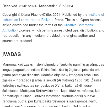
Received
: 31/01/2024.
Accepted
: 13/05/2024
Copyright © Diana Plachovičiūtė, 2024. Published by the
Institute of
Lithuanian Literature and Folklore
Press
. This is an Open Access
article distributed under the terms of the
Creative Commons
Attribution
License, which permits unrestricted use, distribution, and
reproduction in any medium, provided the original author and
source are credited.
ĮVADAS
Manoma, kad žąsys – vieni pirmųjų prijaukintų naminių gyvūnų. Jas
lengva pagauti perinčias; iš kiaušinių išsiritę žąsiukai prisiriša prie
pirmo pamatyto didesnio judančio objekto – žmogaus arba kitos
žąsies – ir pradeda jį arba ją sekioti (Armstrong 1958: 56). Žąsies
vaizdinys užfiksuotas senuosiuose XVI a. baltų rašytiniuose
šaltiniuose. Motiejaus Strijkovskio kronikoje 1582 m. rašoma, kad
Žemaitijoje ir kitose Lietuvos vietovėse nuėmus derlių būdavo
rengiama puota, per kurią paskerdžiamos ir suvalgomos įvairių
naminių gyvūnų poros, tarp jų žąsies ir žąsino. Tokia auka