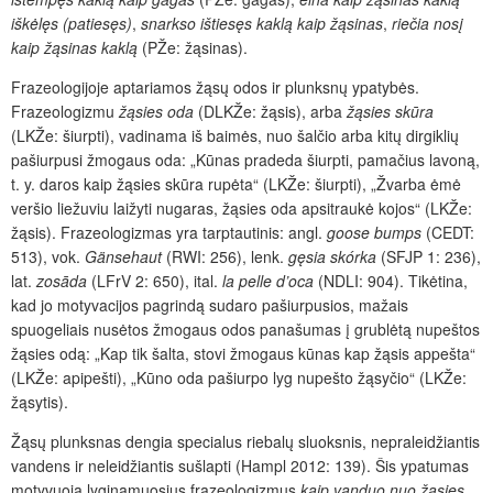
iškėlęs (patiesęs)
,
snarkso ištiesęs kaklą kaip žąsinas
,
riečia nosį
kaip žąsinas kaklą
(PŽe: žąsinas).
Frazeologijoje aptariamos žąsų odos ir plunksnų ypatybės.
Frazeologizmu
žąsies oda
(DLKŽe: žąsis), arba
žąsies skūra
(LKŽe: šiurpti), vadinama iš baimės, nuo šalčio arba kitų dirgiklių
pašiurpusi žmogaus oda: „Kūnas pradeda šiurpti, pamačius lavoną,
t. y. daros kaip žąsies skūra rupėta“ (LKŽe: šiurpti), „Žvarba ėmė
veršio liežuviu laižyti nugaras, žąsies oda apsitraukė kojos“ (LKŽe:
žąsis). Frazeologizmas yra tarptautinis: angl.
goose bumps
(CEDT:
513), vok.
G
änsehaut
(RWI: 256), lenk.
gęsia skórka
(SFJP 1: 236),
lat.
zosāda
(LFrV 2: 650), ital.
la pelle d’oca
(NDLI: 904). Tikėtina,
kad jo motyvacijos pagrindą sudaro pašiurpusios, mažais
spuogeliais nusėtos žmogaus odos panašumas į grublėtą nupeštos
žąsies odą: „Kap tik šalta, stovi žmogaus kūnas kap žąsis appešta“
(LKŽe: apipešti), „Kūno oda pašiurpo lyg nupešto žąsyčio“ (LKŽe:
žąsytis).
Žąsų plunksnas dengia specialus riebalų sluoksnis, nepraleidžiantis
vandens ir neleidžiantis sušlapti (Hampl 2012: 139). Šis ypatumas
motyvuoja lyginamuosius frazeologizmus
kaip vanduo nuo žąsies