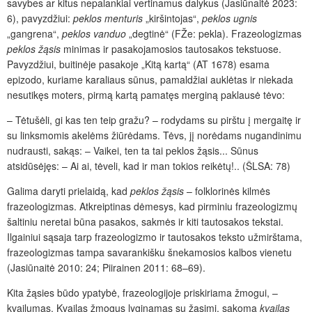
savybes ar kitus nepalankiai vertinamus dalykus (Jasiūnaitė 2023:
6), pavyzdžiui:
peklos menturis
„kiršintojas“,
peklos ugnis
„gangrena“,
peklos vanduo
„degtinė“ (FŽe: pekla). Frazeologizmas
peklos žąsis
minimas ir pasakojamosios tautosakos tekstuose.
Pavyzdžiui, buitinėje pasakoje „Kitą kartą“ (AT 1678) esama
epizodo, kuriame karaliaus sūnus, pamaldžiai auklėtas ir niekada
nesutikęs moters, pirmą kartą pamatęs merginą paklausė tėvo:
– Tėtušėli, gi kas ten teip gražu? – rodydams su pirštu į mergaitę ir
su linksmomis akelėms žiūrėdams. Tėvs, jį norėdams nugandinimu
nudrausti, sakąs: – Vaikei, ten ta tai peklos žąsis... Sūnus
atsidūsėjęs: – Ai ai, tėveli, kad ir man tokios reikėtų!..
(ŠLSA: 78)
Galima daryti prielaidą, kad
peklos žąsis
– folklorinės kilmės
frazeologizmas. Atkreiptinas dėmesys, kad pirminiu frazeologizmų
šaltiniu neretai būna pasakos, sakmės ir kiti tautosakos tekstai.
Ilgainiui sąsaja tarp frazeologizmo ir tautosakos teksto užmirštama,
frazeologizmas tampa savarankišku šnekamosios kalbos vienetu
(Jasiūnaitė 2010: 24; Piirainen 2011: 68–69).
Kita žąsies būdo ypatybė, frazeologijoje priskiriama žmogui, –
kvailumas. Kvailas žmogus lyginamas su žąsimi, sakoma
kvailas