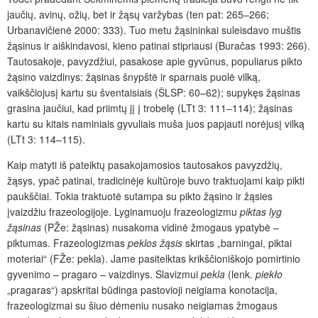
jaučių, avinų, ožių, bet ir žąsų varžybas (ten pat: 265–266;
Urbanavičienė 2000: 333). Tuo metu žąsininkai suleisdavo muštis
žąsinus ir aiškindavosi, kieno patinai stipriausi (Buračas 1993: 266).
Tautosakoje, pavyzdžiui, pasakose apie gyvūnus, populiarus pikto
žąsino vaizdinys: žąsinas šnypštė ir sparnais puolė vilką,
vaikščiojusį kartu su šventaisiais (ŠLSP: 60–62); supykęs žąsinas
grasina jaučiui, kad priimtų jį į trobelę (LTt 3: 111–114); žąsinas
kartu su kitais naminiais gyvuliais muša juos papjauti norėjusį vilką
(LTt 3: 114–115).
Kaip matyti iš pateiktų pasakojamosios tautosakos pavyzdžių,
žąsys, ypač patinai, tradicinėje kultūroje buvo traktuojami kaip pikti
paukščiai. Tokia traktuotė sutampa su pikto žąsino ir žąsies
įvaizdžiu frazeologijoje. Lyginamuoju frazeologizmu
piktas lyg
žąsinas
(PŽe: žąsinas) nusakoma vidinė žmogaus ypatybė –
piktumas. Frazeologizmas
peklos žąsis
skirtas „barningai, piktai
moteriai“ (FŽe: pekla). Jame pasitelktas krikščioniškojo pomirtinio
gyvenimo – pragaro – vaizdinys. Slavizmui
pekla
(lenk.
piekło
„pragaras“) apskritai būdinga pastovioji neigiama konotacija,
frazeologizmai su šiuo dėmeniu nusako neigiamas žmogaus