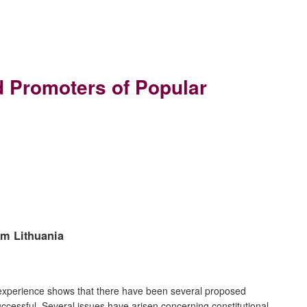
 Promoters of Popular
om Lithuania
 experience shows that there have been several proposed
ccessful. Several issues have arisen concerning constitutional