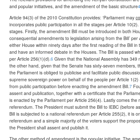
and popular initiatives, and the amendment of the basic structure
Article 94(3) of the 2010 Constitution provides: ‘Parliament may
c
incorporates public participation in all the stages per Article 10(2)
stages. Firstly, the amendment Bill must be introduced in both Ho
consequential amendments to legislation arising from the Bill’ per 
either House within ninety days after the first reading of the Bill 
and have an informed debate in the Houses. The Bill is passed whe
per Article 256(1)(d).
6
Given that the National Assembly has 349 m
the other hand, given that the Senate has sixty-seven members, th
the Parliament is obliged to publicise and facilitate public discuss
supreme sovereign power on behalf of the people per Article 1(2) an
from public participation before enacting the amendment Bill.
7
Four
assent and publication, together with a certificate that the Parliame
is enacted by the Parliament per Article 256(4). Lastly comes the 
referendum. The President must submit the Bill to IEBC (before asse
Bill is subjected to a national referendum per Article 255(2), it is o
referendum and a simple majority of the voters support the propose
the President shall assent and publish it.
The other method of amendment is the popular initiative. The amend