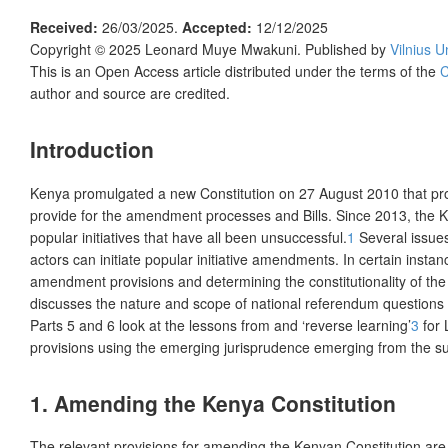
Received:
26/03/2025.
Accepted:
12/12/2025
Copyright © 2025
Leonard Muye Mwakuni.
Published by
Vilnius U
This is an Open Access article distributed under the terms of the
C
author and source are credited.
Introduction
Kenya promulgated a new Constitution on 27 August 2010 that prov
provide for the amendment processes and Bills. Since 2013, the
popular initiatives that have all been unsuccessful.
1
Several issues
actors can initiate popular initiative amendments. In certain insta
amendment provisions and determining the constitutionality of th
discusses the nature and scope of national referendum questions b
Parts 5 and 6 look at the lessons from and ‘reverse learning’
3
for 
provisions using the emerging jurisprudence emerging from the sup
1. Amending the Kenya Constitution
The relevant provisions for amending the Kenyan Constitution are