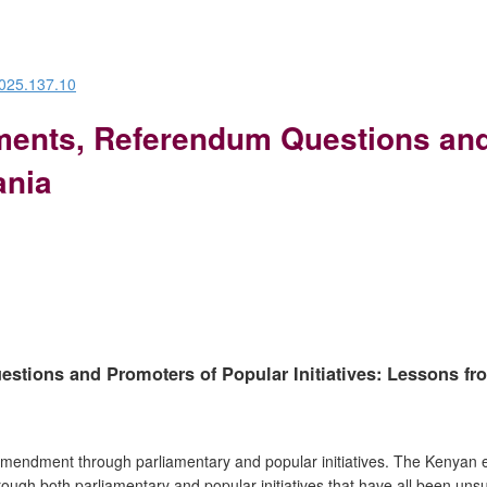
2025.137.10
ments, Referendum Questions and
ania
tions and Promoters of Popular Initiatives: Lessons fr
 amendment through parliamentary and popular initiatives. The Kenyan
ough both parliamentary and popular initiatives that have all been unsu