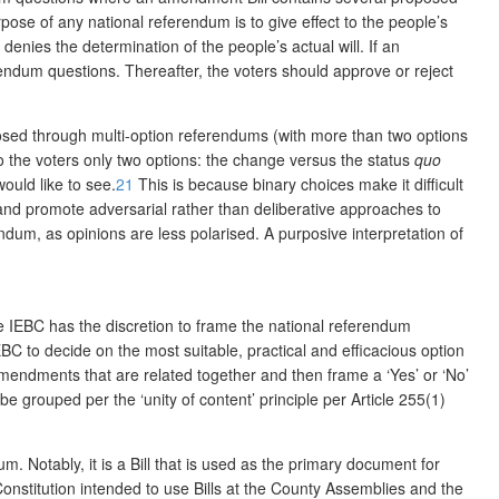
se of any national referendum is to give effect to the people’s
enies the determination of the people’s actual will. If an
endum questions. Thereafter, the voters should approve or reject
osed through multi-option referendums (with more than two options
o the voters only two options: the change versus the status
quo
ould like to see.
21
This is because binary choices make it difficult
ls and promote adversarial rather than deliberative approaches to
dum, as opinions are less polarised. A purposive interpretation of
he IEBC has the discretion to frame the national referendum
EBC to decide on the most suitable, practical and efficacious option
mendments that are related together and then frame a ‘Yes’ or ‘No’
 grouped per the ‘unity of content’ principle per Article 255(1)
m. Notably, it is a Bill that is used as the primary document for
onstitution intended to use Bills at the County Assemblies and the