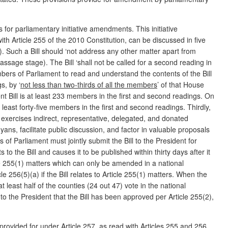
 for parliamentary initiative amendments. This initiative
with Article 255 of the 2010 Constitution, can be discussed in five
. Such a Bill should ‘not address any other matter apart from
ssage stage). The Bill ‘shall not be called for a second reading in
embers of Parliament to read and understand the contents of the Bill
s, by ‘
not less than two-thirds of all the members
’ of that House
Bill is at least 233 members in the first and second readings. On
east forty-five members in the first and second readings. Thirdly,
e, exercises indirect, representative, delegated, and donated
ans, facilitate public discussion, and factor in valuable proposals
f Parliament must jointly submit the Bill to the President for
to the Bill and causes it to be published within thirty days after it
cle 255(1) matters which can only be amended in a national
 256(5)(a) if the Bill relates to Article 255(1) matters. When the
at least half of the counties (24 out 47) vote in the national
o the President that the Bill has been approved per Article 255(2),
rovided for under Article 257, as read with Articles 255 and 256.