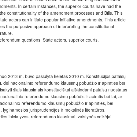
dments. In certain instances, the superior courts have had the
he constitutionality of the amendment processes and Bills. This
te actors can initiate popular initiative amendments. This article
s the purposive approach of interpreting the constitutional
rature.
 referendum questions, State actors, superior courts.
d nuo 2013 m. buvo pasiūlyta keletas 2010 m. Konstitucijos pataisų
iui, dėl nacionalinio referendumo klausimų pobūdžio ir apimties bei
asisakyti šiais klausimais konstituciškai aiškindami pataisų nuostatas
nacionalinio referendumo klausimų pobūdis ir apimtis bei tai, ar
 nacionalinio referendumo klausimų pobūdžio ir apimties, bei
, lyginamosios jurisprudencijos ir mokslinės literatūros.
udies iniciatyvos, referendumo klausimai, valstybės veikėjai,