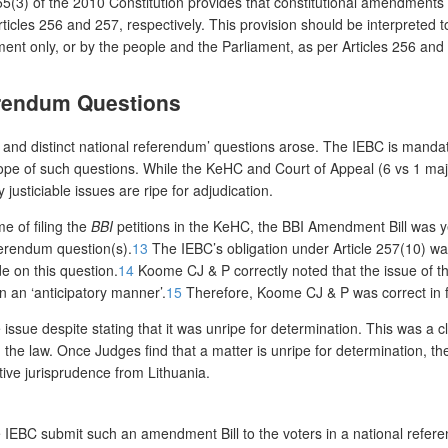
 255(3) of the 2010 Constitution provides that constitutional amendments
ticles 256 and 257, respectively. This provision should be interpreted 
ent only, or by the people and the Parliament, as per Articles 256 and 
erendum Questions
 and distinct national referendum’ questions arose. The IEBC is manda
scope of such questions. While the KeHC and Court of Appeal (6 vs 1 ma
y justiciable issues are ripe for adjudication.
e of filing the
BBI
petitions in the KeHC, the BBI Amendment Bill was y
ferendum question(s).
13
The IEBC’s obligation under Article 257(10) was 
e on this question.
14
Koome CJ & P correctly noted that the issue of t
n an ‘anticipatory manner’.
15
Therefore, Koome CJ & P was correct in fi
sue despite stating that it was unripe for determination. This was a 
he law. Once Judges find that a matter is unripe for determination, they 
tive jurisprudence from Lithuania.
 IEBC submit such an amendment Bill to the voters in a national refere