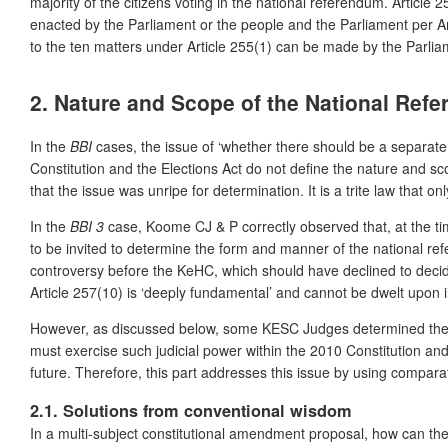
majority of the citizens voting in the national referendum. Article
enacted by the Parliament or the people and the Parliament per Ar
to the ten matters under Article 255(1) can be made by the Parliam
2. Nature and Scope of the National Ref
In the
BBI
cases, the issue of ‘whether there should be a separate
Constitution and the Elections Act do not define the nature and 
that the issue was unripe for determination. It is a trite law that onl
In the
BBI 3
case, Koome CJ & P correctly observed that, at the tim
to be invited to determine the form and manner of the national re
controversy before the KeHC, which should have declined to decid
Article 257(10) is ‘deeply fundamental’ and cannot be dwelt upon i
However, as discussed below, some KESC Judges determined the is
must exercise such judicial power within the 2010 Constitution and t
future. Therefore, this part addresses this issue by using compara
2.1. Solutions from conventional wisdom
In a multi-subject constitutional amendment proposal, how can the