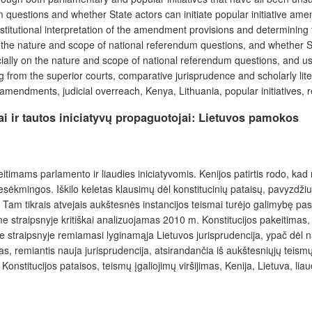
uestions and whether State actors can initiate popular initiative amen
itutional interpretation of the amendment provisions and determining t
, the nature and scope of national referendum questions, and whether Sta
ially on the nature and scope of national referendum questions, and use
rom the superior courts, comparative jurisprudence and scholarly lite
al amendments, judicial overreach, Kenya, Lithuania, popular initiatives,
i ir tautos iniciatyvų propaguotojai: Lietuvos pamokos
eitimams parlamento ir liaudies iniciatyvomis. Kenijos patirtis rodo, ka
 nesėkmingos. Iškilo keletas klausimų dėl konstitucinių pataisų, pavyzdž
sas. Tam tikrais atvejais aukštesnės instancijos teismai turėjo galimybę p
e straipsnyje kritiškai analizuojamas 2010 m. Konstitucijos pakeitimas, 
Šiame straipsnyje remiamasi lyginamąja Lietuvos jurisprudencija, ypač dėl
as, remiantis nauja jurisprudencija, atsirandančia iš aukštesniųjų teismų
Konstitucijos pataisos, teismų įgaliojimų viršijimas, Kenija, Lietuva, lia