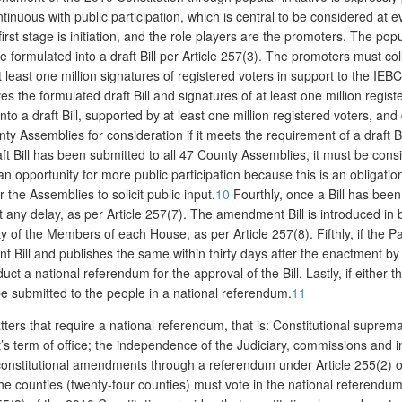
nuous with public participation, which is central to be considered at e
rst stage is initiation, and the role players are the promoters. The popul
 be formulated into a draft Bill per Article 257(3). The promoters must col
least one million signatures of registered voters in support to the IEBC 
es the formulated draft Bill and signatures of at least one million regi
 into a draft Bill, supported by at least one million registered voters, an
unty Assemblies for consideration if it meets the requirement of a draft 
Bill has been submitted to all 47 County Assemblies, it must be consid
portunity for more public participation because this is an obligation in
r the Assemblies to solicit public input.
10
Fourthly, once a Bill has been
t any delay, as per Article 257(7). The amendment Bill is introduced in 
rity of the Members of each House, as per Article 257(8). Fifthly, if the P
Bill and publishes the same within thirty days after the enactment by Par
t a national referendum for the approval of the Bill. Lastly, if either the
e submitted to the people in a national referendum.
11
ters that require a national referendum, that is: Constitutional suprema
’s term of office; the independence of the Judiciary, commissions and 
onstitutional amendments through a referendum under Article 255(2) of 
of the counties (twenty-four counties) must vote in the national refer