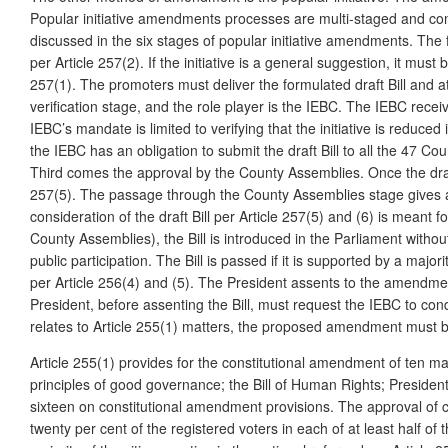
Popular initiative amendments processes are multi-staged and conti
discussed in the six stages of popular initiative amendments. The fi
per Article 257(2). If the initiative is a general suggestion, it must
257(1). The promoters must deliver the formulated draft Bill and at 
verification stage, and the role player is the IEBC. The IEBC receiv
IEBC’s mandate is limited to verifying that the initiative is reduced
the IEBC has an obligation to submit the draft Bill to all the 47 Co
Third comes the approval by the County Assemblies. Once the draft 
257(5). The passage through the County Assemblies stage gives an op
consideration of the draft Bill per Article 257(5) and (6) is meant fo
County Assemblies), the Bill is introduced in the Parliament withou
public participation. The Bill is passed if it is supported by a majo
per Article 256(4) and (5). The President assents to the amendment 
President, before assenting the Bill, must request the IEBC to conduc
relates to Article 255(1) matters, the proposed amendment must b
Article 255(1) provides for the constitutional amendment of ten mat
principles of good governance; the Bill of Human Rights; President
sixteen on constitutional amendment provisions. The approval of c
twenty per cent of the registered voters in each of at least half 