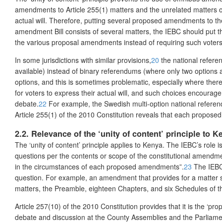
amendments to Article 255(1) matters and the unrelated matters of
actual will. Therefore, putting several proposed amendments to the 
amendment Bill consists of several matters, the IEBC should put t
the various proposal amendments instead of requiring such voters t
In some jurisdictions with similar provisions,
20
the national refere
available) instead of binary referendums (where only two options 
options, and this is sometimes problematic, especially where ther
for voters to express their actual will, and such choices encourage
debate.
22
For example, the Swedish multi-option national referendu
Article 255(1) of the 2010 Constitution reveals that each propos
2.2. Relevance of the ‘unity of content’ principle to K
The ‘unity of content’ principle applies to Kenya. The IEBC’s role
questions per the contents or scope of the constitutional amendment
in the circumstances of each proposed amendments”.
23
The IEBC 
question. For example, an amendment that provides for a matter suc
matters, the Preamble, eighteen Chapters, and six Schedules of t
Article 257(10) of the 2010 Constitution provides that it is the ‘pr
debate and discussion at the County Assemblies and the Parliament