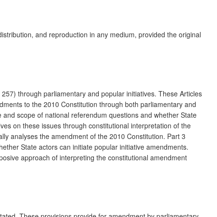
distribution, and reproduction in any medium, provided the original
57) through parliamentary and popular initiatives. These Articles
ments to the 2010 Constitution through both parliamentary and
e and scope of national referendum questions and whether State
ves on these issues through constitutional interpretation of the
tically analyses the amendment of the 2010 Constitution. Part 3
ther State actors can initiate popular initiative amendments.
rposive approach of interpreting the constitutional amendment
 stated. These provisions provide for amendment by parliamentary