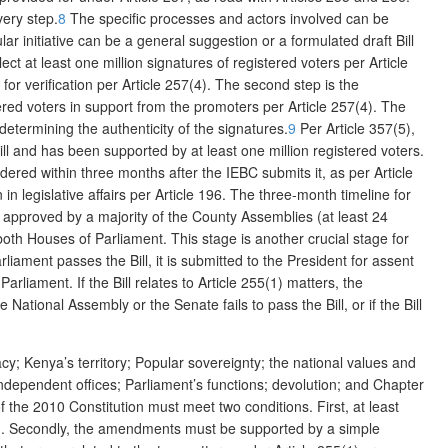
very step.
8
The specific processes and actors involved can be
ar initiative can be a general suggestion or a formulated draft Bill
lect at least one million signatures of registered voters per Article
for verification per Article 257(4). The second step is the
stered voters in support from the promoters per Article 257(4). The
d determining the authenticity of the signatures.
9
Per Article 357(5),
Bill and has been supported by at least one million registered voters.
ered within three months after the IEBC submits it, as per Article
 legislative affairs per Article 196.
The three-month timeline for
 approved by a majority of the County Assemblies (at least 24
both Houses of Parliament. This stage is another crucial stage for
arliament passes the Bill, it is submitted to the President for assent
liament. If the Bill relates to Article 255(1) matters, the
 National Assembly or the Senate fails to pass the Bill, or if the Bill
cy; Kenya’s territory; Popular sovereignty; the national values and
independent offices; Parliament’s functions; devolution; and Chapter
the 2010 Constitution must meet two conditions. First, at least
endum. Secondly, the amendments must be supported by a simple