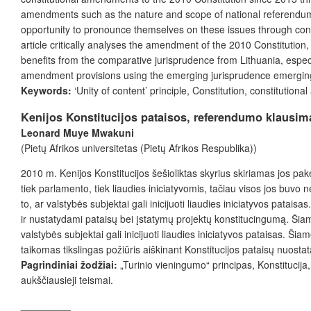
amendments such as the nature and scope of national referendum q
opportunity to pronounce themselves on these issues through const
article critically analyses the amendment of the 2010 Constitution
benefits from the comparative jurisprudence from Lithuania, espec
amendment provisions using the emerging jurisprudence emerging f
Keywords:
‘Unity of content’ principle, Constitution, constitution
Kenijos Konstitucijos pataisos, referendumo klausima
Leonard Muye Mwakuni
(Pietų Afrikos universitetas (Pietų Afrikos Respublika))
2010 m. Kenijos Konstitucijos šešioliktas skyrius skiriamas jos pak
tiek parlamento, tiek liaudies iniciatyvomis, tačiau visos jos buvo
to, ar valstybės subjektai gali inicijuoti liaudies iniciatyvos patai
ir nustatydami pataisų bei įstatymų projektų konstitucingumą. Šiam
valstybės subjektai gali inicijuoti liaudies iniciatyvos pataisas. 
taikomas tikslingas požiūris aiškinant Konstitucijos pataisų nuostat
Pagrindiniai žodžiai:
„Turinio vieningumo“ principas, Konstitucija, 
aukščiausieji teismai.
_________