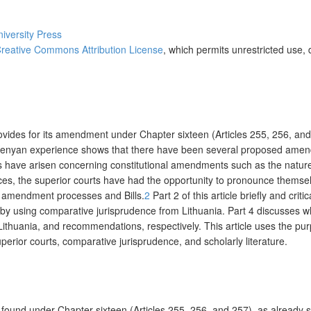
niversity Press
reative Commons Attribution License
, which permits unrestricted use, 
ides for its amendment under Chapter sixteen (Articles 255, 256, and 2
 Kenyan experience shows that there have been several proposed amend
 have arisen concerning constitutional amendments such as the natur
nces, the superior courts have had the opportunity to pronounce themsel
e amendment processes and Bills.
2
Part 2 of this article briefly and cri
y using comparative jurisprudence from Lithuania. Part 4 discusses whe
Lithuania, and recommendations, respectively. This article uses the pu
erior courts, comparative jurisprudence, and scholarly literature.
 found under Chapter sixteen (Articles 255, 256, and 257), as already