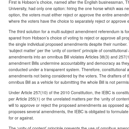
First is Hobson’s choice, named after the English businessman, 
University, had only one option: hiring the one horse which was ne
option, the voters must either reject or approve the entire amendme
where the voters have the choice to separately reject or approve 
The third solution for a multi-subject amendment referendum is fo
spared from Hobson’s choice of voting to reject or approve all pr
the single individual proposed amendments despite their number.
‘subject matter’ per the ‘unity of content’ principle of constituti
amendments into an omnibus Bill violates Articles 38(3) and 257(1
amendment Bills undermine accountability and democracy as they pr
conducted under a transparent system. Therefore, constitutional
amendments not being considered by the voters. The drafters of 
omnibus Bill as a vehicle for submitting the whole Bill is not per
Under Article 257(10) of the 2010 Constitution, the IEBC is cons
per Article 255(1) or the unrelated matters per the ‘unity of conte
will to approve or reject the proposed amendments as opposed app
proposes several amendments, the IEBC is obligated to formulate 
for or against.
The ‘unity of content’ principle prevents the use of omnibus amen