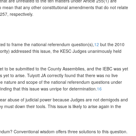
 that are unrelated to the ten matters under Article 255(1) are
to mean that any other constitutional amendments that do not relate
257, respectively.
ted to frame the national referendum question(s),
12
but the 2010
jority) addressed this issue, the KESC Judges unanimously held
et to be submitted to the County Assemblies, and the IEBC was yet
yet to arise. Tuiyott JA correctly found that there was no live
he nature and scope of the national referendum questions under
nding that this issue was unripe for determination.
16
clear abuse of judicial power because Judges are not demigods and
must down their tools. This issue is likely to arise again in the
ndum? Conventional wisdom offers three solutions to this question.