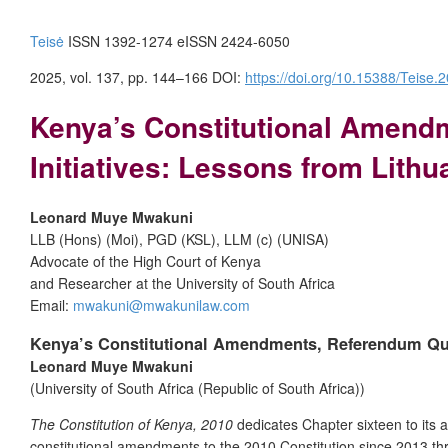
Teisė
ISSN 1392-1274 eISSN 2424-6050
2025, vol. 137, pp. 144–166 DOI:
https://doi.org/10.15388/Teise.
Kenya’s Constitutional Amend
Initiatives: Lessons from Lithu
Leonard Muye Mwakuni
LLB (Hons) (Moi), PGD (KSL), LLM (c) (UNISA)
Advocate of the High Court of Kenya
and Researcher at the University of South Africa
Email:
mwakuni@mwakunilaw.com
Kenya’s Constitutional Amendments, Referendum Ques
Leonard Muye Mwakuni
(University of South Africa (Republic of South Africa))
The Constitution of Kenya, 2010
dedicates Chapter sixteen to its
constitutional amendments to the 2010 Constitution since 2013 thr