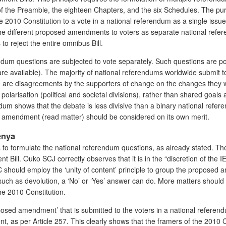
 the Preamble, the eighteen Chapters, and the six Schedules. The purpo
2010 Constitution to a vote in a national referendum as a single issue d
he different proposed amendments to voters as separate national refer
o reject the entire omnibus Bill.
ndum questions are subjected to vote separately. Such questions are p
are available). The majority of national referendums worldwide submit t
e are disagreements by the supporters of change on the changes they w
 polarisation (political and societal divisions), rather than shared goa
m shows that the debate is less divisive than a binary national referen
ed amendment (read matter) should be considered on its own merit.
enya
 is to formulate the national referendum questions, as already stated. T
 Bill. Ouko SCJ correctly observes that it is in the “discretion of the I
should employ the ‘unity of content’ principle to group the proposed a
h as devolution, a ‘No’ or ‘Yes’ answer can do. More matters should be
he 2010 Constitution.
oposed amendment’ that is submitted to the voters in a national referendu
, as per Article 257. This clearly shows that the framers of the 2010 C