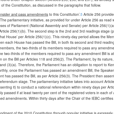
4
of the Constitution, as discussed in the paragraphs that follow.
onsider and pass amendments
to this Constitution’.
5
Article 256 provides
. The parliamentary initiative, as provided for under Article 256 as read 
uses of Parliament (National Assembly and Senate) per Article 256(1)(a)
Article 256(1)(b). The second step is the 2
nd
and 3
rd
readings stage (pa
in that House’ per Article 256(1)(c). This ninety-day period allows the M
n each House has passed the Bill, in both its second and third reading
embers, the two-thirds of its members required to pass any amendment 
e two-thirds of the members required to pass any amendment Bill is at l
ion on the Bill per Articles 118 and 256(2). The Parliament, by its natur
d (3)(a). Therefore, the Parliament has an obligation to report to Keny
thly, once the Parliament has passed an amendment Bill, the Speakers o
nt has passed the Bill, as per Article 256(3). The President then assents 
referendum stage. The parliamentary initiative takes into account Arti
nting it) to conduct a national referendum within ninety days per Article
nly passed if at least twenty per cent of the registered voters in each of 
d amendments. Within thirty days after the Chair of the IEBC certifies t
ment of the 2010 Constitution through popular initiative is expressly p