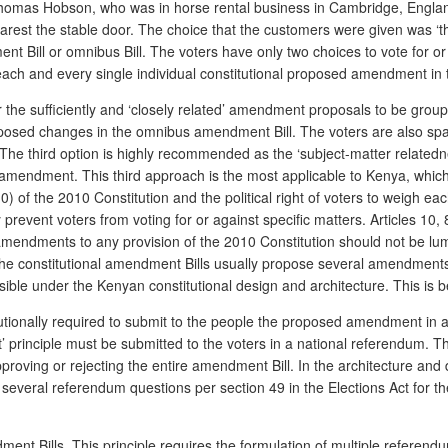
Thomas Hobson, who was in horse rental business in Cambridge, Engla
arest the stable door. The choice that the customers were given was ‘th
nt Bill or omnibus Bill. The voters have only two choices to vote for or
each and every single individual constitutional proposed amendment in 
r the sufficiently and ‘closely related’ amendment proposals to be grou
oposed changes in the omnibus amendment Bill. The voters are also spare
 The third option is highly recommended as the ‘subject-matter relat
onal amendment. This third approach is the most applicable to Kenya, whi
0) of the 2010 Constitution and the political right of voters to weigh
event voters from voting for or against specific matters. Articles 10, 
 amendments to any provision of the 2010 Constitution should not be l
the constitutional amendment Bills usually propose several amendment
missible under the Kenyan constitutional design and architecture. This i
titutionally required to submit to the people the proposed amendment 
nt’ principle must be submitted to the voters in a national referendum. T
roving or rejecting the entire amendment Bill. In the architecture and
several referendum questions per section 49 in the Elections Act for 
dment Bills. This principle requires the formulation of multiple refer