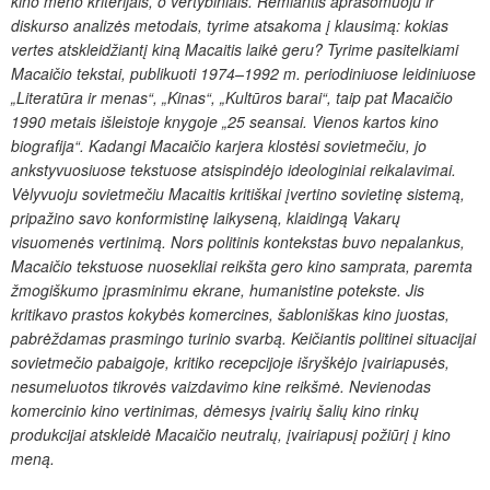
kino meno kriterijais, o vertybiniais. Remiantis aprašomuoju ir
diskurso analizės metodais, tyrime atsakoma į klausimą: kokias
vertes atskleidžiantį kiną Macaitis laikė geru? Tyrime pasitelkiami
Macaičio tekstai, publikuoti 1974–1992 m. periodiniuose leidiniuose
„Literatūra ir menas“, „Kinas“, „Kultūros barai“, taip pat Macaičio
1990 metais išleistoje knygoje „25 seansai. Vienos kartos kino
biografija“. Kadangi Macaičio karjera klostėsi sovietmečiu, jo
ankstyvuosiuose tekstuose atsispindėjo ideologiniai reikalavimai.
Vėlyvuoju sovietmečiu Macaitis kritiškai įvertino sovietinę sistemą,
pripažino savo konformistinę laikyseną, klaidingą Vakarų
visuomenės vertinimą. Nors politinis kontekstas buvo nepalankus,
Macaičio tekstuose nuosekliai reikšta gero kino samprata, paremta
žmogiškumo įprasminimu ekrane, humanistine potekste. Jis
kritikavo prastos kokybės komercines, šabloniškas kino juostas,
pabrėždamas prasmingo turinio svarbą. Keičiantis politinei situacijai
sovietmečio pabaigoje, kritiko recepcijoje išryškėjo įvairiapusės,
nesumeluotos tikrovės vaizdavimo kine reikšmė. Nevienodas
komercinio kino vertinimas, dėmesys įvairių šalių kino rinkų
produkcijai atskleidė Macaičio neutralų, įvairiapusį požiūrį į kino
meną.