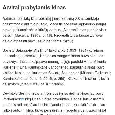
Atvirai prabylantis kinas
Aptardamas italų kino poslinkį į neorealizmą XX a. penktojo
dešimtmečio antroje pusėje, Macaitis poetiškai apibūdino naujai
srovei priklausiančius kūrėjų darbus: „Neorealizmas prabilo visu
balsu“ (Macaitis, 1990a, p. 18). Neorealistų darbuose žiūrovai
galėjo atpažinti save, savo patiriamą tikrovę.
Sovietų Sąjungoje „Atšilimo“ laikotarpio (1953–1964) kūrėjams
neorealistų, prancūzų „Naujosios bangos“ kinas buvo sektinas
pavyzdys, tačiau, kaip savo monografijoje pastebi Anna Mikonis-
Railienė ir Lina Kaminskaitė-Jančorienė: „pasaulinis kinas buvo
visiškai kitoks, nei kuriamas Sovietų Sąjungoje“ (Mikonis-Railienė ir
Kaminskaitė-Jančorienė, 2015, p. 256). Kitoks ne tik stiliumi, bet ir
galimybės „prabilti visu balsu“ prasme.
Devintojo dešimtmečio antroje pusėje sovietinis kinas jau buvo
Pertvarkos
33
idėjų inspiruotas produktas. Radosi laisvesnėmis
mintimis nei anksčiau besiremiančių juostų, kino kūrėjai drąsiau
linko į autorinį kiną, buvo peržiūrėti ir į repertuarus įtraukti iki tol