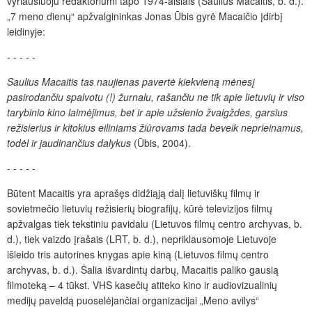
vyriausiuoju redaktoriumi tapo 1974-aisiais (Saulius Macaitis, b. d.).
„7 meno dienų“ apžvalgininkas Jonas Ūbis gyrė Macaičio įdirbį
leidinyje:
- - - - -
Saulius Macaitis tas naujienas pavertė kiekvieną mėnesį
pasirodančiu spalvotu (!) žurnalu, rašančiu ne tik apie lietuvių ir viso
tarybinio kino laimėjimus, bet ir apie užsienio žvaigždes, garsius
režisierius ir kitokius eiliniams žiūrovams tada beveik neprieinamus,
todėl ir jaudinančius dalykus
(Ūbis, 2004).
- - - - -
Būtent Macaitis yra aprašęs didžiąją dalį lietuviškų filmų ir
sovietmečio lietuvių režisierių biografijų, kūrė televizijos filmų
apžvalgas tiek tekstiniu pavidalu (Lietuvos filmų centro archyvas, b.
d.), tiek vaizdo įrašais (LRT, b. d.), nepriklausomoje Lietuvoje
išleido tris autorines knygas apie kiną (Lietuvos filmų centro
archyvas, b. d.). Šalia išvardintų darbų, Macaitis paliko gausią
filmoteką – 4 tūkst. VHS kasečių atiteko kino ir audiovizualinių
medijų paveldą puoselėjančiai organizacijai „Meno avilys“