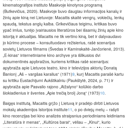
kinematografijos instituto Maskvoje kinotyros programą
(Butkevičius, 2020). Maskvoje buvo daugiau informacijos kanalų ir
žinių apie kiną nei Lietuvoje: Macaitis skaitė vengrų, vokiečių, lenkų
spaudą, tekstus anglų kalba. Grikevičiaus teigimu, kritikas buvo
ypač imlus, turėjo įvairiausios literatūros bei išsamių žinių apie kino
istoriją ir aktualijas. Macaitis ne tik vertino kiną, bet ir dalyvaudavo
jo kūrimo procese – konsultuodavo režisierius, rašė scenarijus
sovietų Lietuvos filmams (Švedas ir Kaminskaitė-Jančorienė, 2013).
„E-kinas“ internetiniame kino archyve yra išlikusios dvi
dokumentinės apybraižos, kuriems kritikas rašė scenarijus:
apybraiža apie Lietuvos teatro, kino ir televizijos aktorių Donatą
Banionį „Aš – vargšas karalius“ (1971)
9
, kurį Macaitis parašė kartu
su kritiku Eustachijumi Aukštikalniu (Paukštytė, 2024, p. 71) ir
apybraiža apie Pasvalio rajono „Atžalyno“ kolūkio darbo
šiokiadienius ir šventes „Apie trečią brolį Joną“ (1973)
10
.
Baigęs institutą, Macaitis grįžo į Lietuvą ir pradėjo dirbti Lietuvos
mokslų akademijos Istorijos institute
11
, o po dviejų metų – rašyti
kino recenzijas bei kino analizės straipsnius periodiniams leidiniams
„Literatūra ir menas“, „Kultūros barai“, vėliau – „Kinui“, kurio