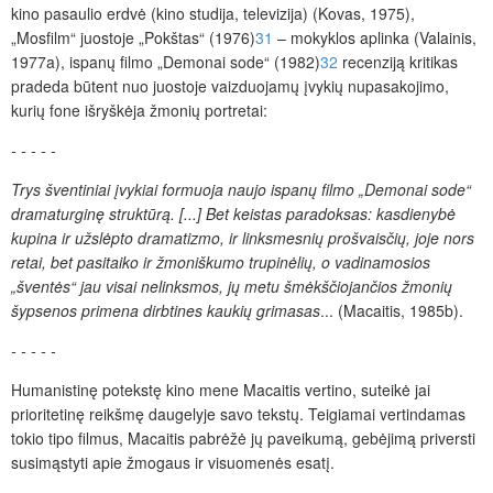
kino pasaulio erdvė (kino studija, televizija) (Kovas, 1975),
„Mosfilm“ juostoje „Pokštas“ (1976)
31
– mokyklos aplinka (Valainis,
1977a), ispanų filmo „Demonai sode“ (1982)
32
recenziją kritikas
pradeda būtent nuo juostoje vaizduojamų įvykių nupasakojimo,
kurių fone išryškėja žmonių portretai:
- - - - -
Trys šventiniai įvykiai formuoja naujo ispanų filmo „Demonai sode“
dramaturginę struktūrą. [...] Bet keistas paradoksas: kasdienybė
kupina ir užslėpto dramatizmo, ir linksmesnių prošvaisčių, joje nors
retai, bet pasitaiko ir žmoniškumo trupinėlių, o vadinamosios
„šventės“ jau visai nelinksmos, jų metu šmėkščiojančios žmonių
šypsenos primena dirbtines kaukių grimasas
... (Macaitis, 1985b).
- - - - -
Humanistinę potekstę kino mene Macaitis vertino, suteikė jai
prioritetinę reikšmę daugelyje savo tekstų. Teigiamai vertindamas
tokio tipo filmus, Macaitis pabrėžė jų paveikumą, gebėjimą priversti
susimąstyti apie žmogaus ir visuomenės esatį.