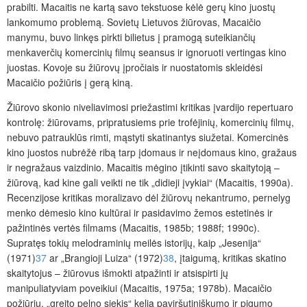
prabilti. Macaitis ne kartą savo tekstuose kėlė gerų kino juostų
lankomumo problemą. Sovietų Lietuvos žiūrovas, Macaičio
manymu, buvo linkęs pirkti bilietus į pramogą suteikiančių
menkaverčių komercinių filmų seansus ir ignoruoti vertingas kino
juostas. Kovoje su žiūrovų įpročiais ir nuostatomis skleidėsi
Macaičio požiūris į gerą kiną.
Žiūrovo skonio niveliavimosi priežastimi kritikas įvardijo repertuaro
kontrolę: žiūrovams, pripratusiems prie trofėjinių, komercinių filmų,
nebuvo patrauklūs rimti, mąstyti skatinantys siužetai. Komercinės
kino juostos nubrėžė ribą tarp įdomaus ir neįdomaus kino, gražaus
ir negražaus vaizdinio. Macaitis mėgino įtikinti savo skaitytoją –
žiūrovą, kad kine gali veikti ne tik „didieji įvykiai“ (Macaitis, 1990a).
Recenzijose kritikas moralizavo dėl žiūrovų nekantrumo, pernelyg
menko dėmesio kino kultūrai ir pasidavimo žemos estetinės ir
pažintinės vertės filmams (Macaitis, 1985b; 1988f; 1990c).
Supratęs tokių melodraminių meilės istorijų, kaip „Jesenija“
(1971)
37
ar „Brangioji Luiza“ (1972)
38
, įtaigumą, kritikas skatino
skaitytojus – žiūrovus išmokti atpažinti ir atsispirti jų
manipuliatyviam poveikiui (Macaitis, 1975a; 1978b). Macaičio
požiūriu, „greito pelno siekis“ kelia paviršutiniškumo ir pigumo