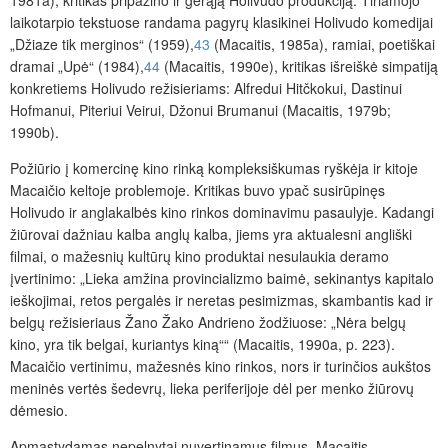
1981a), kritikas pripažino ir gerąją Holivudo produkciją. Tiriamojo
laikotarpio tekstuose randama pagyrų klasikinei Holivudo komedijai
„Džiaze tik merginos“ (1959),
43
(Macaitis, 1985a), ramiai, poetiškai
dramai „Upė“ (1984),
44
(Macaitis, 1990e), kritikas išreiškė simpatiją
konkretiems Holivudo režisieriams: Alfredui Hitčkokui, Dastinui
Hofmanui, Piteriui Veirui, Džonui Brumanui (Macaitis, 1979b;
1990b).
Požiūrio į komercinę kino rinką kompleksiškumas ryškėja ir kitoje
Macaičio keltoje problemoje. Kritikas buvo ypač susirūpinęs
Holivudo ir anglakalbės kino rinkos dominavimu pasaulyje. Kadangi
žiūrovai dažniau kalba anglų kalba, jiems yra aktualesni angliški
filmai, o mažesnių kultūrų kino produktai nesulaukia deramo
įvertinimo: „Lieka amžina provincializmo baimė, sekinantys kapitalo
ieškojimai, retos pergalės ir neretas pesimizmas, skambantis kad ir
belgų režisieriaus Žano Žako Andrieno žodžiuose: „Nėra belgų
kino, yra tik belgai, kuriantys kiną““ (Macaitis, 1990a, p. 223).
Macaičio vertinimu, mažesnės kino rinkos, nors ir turinčios aukštos
meninės vertės šedevrų, lieka periferijoje dėl per menko žiūrovų
dėmesio.
Apmąstydamas nepelnytai nuvertinamus filmus, Macaitis