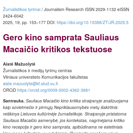
Žurnalistikos tyrimai
/ Journalism Research
ISSN 2029-1132
eISSN
2424-6042
2025, 19, pp. 153–177 DOI:
https://doi.org/10.15388/ZT/JR.2025.5
Gero kino samprata Sauliaus
Macaičio kritikos tekstuose
Aistė Mažuolytė
Žurnalistikos ir medijų tyrimų centras
Vilniaus universiteto Komunikacijos fakultetas
aiste.mazuolyte@kf.stud.vu.lt
ORCiD
https://orcid.org/0009-0002-4362-3681
Santrauka.
Sauliaus Macaičio kino kritika straipsnyje analizuojama
kaip sovietmečio ir pirmųjų Nepriklausomybės metų išskirtinis
reiškinys Lietuvos kultūrinėje žurnalistikoje. Straipsnyje pristatoma
Sauliaus Macaičio asmenybė, jos kontekstas, nagrinėjama kritiko
kino recepcija ir gero kino samprata, apibūdinama ne estetiniais