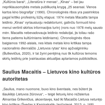
„Kultūros barai“, „Literatūra ir menas“, „Kinas“ – bei jau
nepriklausomybės metais publikuotą knygą „25 seansai. Vienos
kartos kino biografija“ (1990). Chronologinės ribos yra pasirinktos
pagal kritiko profesinių lūžių etapus: 1974 metais Macaitis tampa
leidinio „Kinas“ vyriausiuoju redaktoriumi, galinčiu formuoti kino
menui vertinti skirtos informacijos turinį (nors nuo 1978 metų sausio
mėn. Macaitis nebevadovauja leidinio redakcijai, jis toliau rašo
tiems patiems kultūriniams leidiniams). Chronologinės ribos
baigiamos 1992-aisiais, nes kitais metais kino kritikas tampa
nacionalinio dienraščio „Lietuvos rytas“ kino apžvalgininku
(Butkevičius, 2020), ir tai žymi perėjimą nuo tik kultūros temoms
skirtų leidinių prie įvairiausias aktualijas aptariamos publicistikos.
Saulius Macaitis – Lietuvos kino kultūros
autoritetas
„Saulius, mano nuomone, buvo kino šventasis, nes būtent jis
išauklėjo Lietuvos žiūrovus“, – teigė lietuvių kino režisierius
Almantas Grikevičius, akcentavęs, kad iki Macaičio Lietuva neturėjo
kino kritikos (Švedas ir Kaminskaitė-Jančorienė, 2013, p. 168).