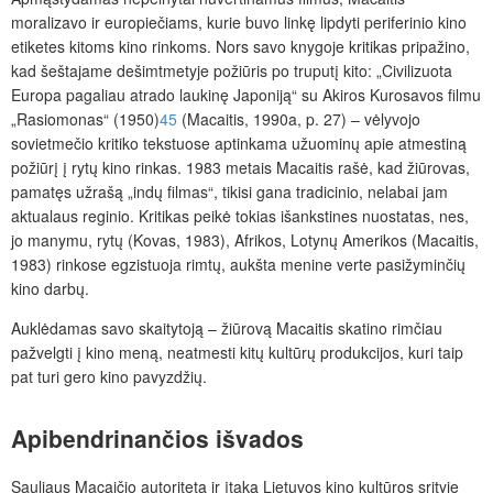
moralizavo ir europiečiams, kurie buvo linkę lipdyti periferinio kino
etiketes kitoms kino rinkoms. Nors savo knygoje kritikas pripažino,
kad šeštajame dešimtmetyje požiūris po truputį kito: „Civilizuota
Europa pagaliau atrado laukinę Japoniją“ su Akiros Kurosavos filmu
„Rasiomonas“ (1950)
45
(Macaitis, 1990a, p. 27) – vėlyvojo
sovietmečio kritiko tekstuose aptinkama užuominų apie atmestiną
požiūrį į rytų kino rinkas. 1983 metais Macaitis rašė, kad žiūrovas,
pamatęs užrašą „indų filmas“, tikisi gana tradicinio, nelabai jam
aktualaus reginio. Kritikas peikė tokias išankstines nuostatas, nes,
jo manymu, rytų (Kovas, 1983), Afrikos, Lotynų Amerikos (Macaitis,
1983) rinkose egzistuoja rimtų, aukšta menine verte pasižyminčių
kino darbų.
Auklėdamas savo skaitytoją – žiūrovą Macaitis skatino rimčiau
pažvelgti į kino meną, neatmesti kitų kultūrų produkcijos, kuri taip
pat turi gero kino
pavyzdžių.
Apibendrinančios išvados
Sauliaus Macaičio autoritetą ir įtaką Lietuvos kino kultūros srityje