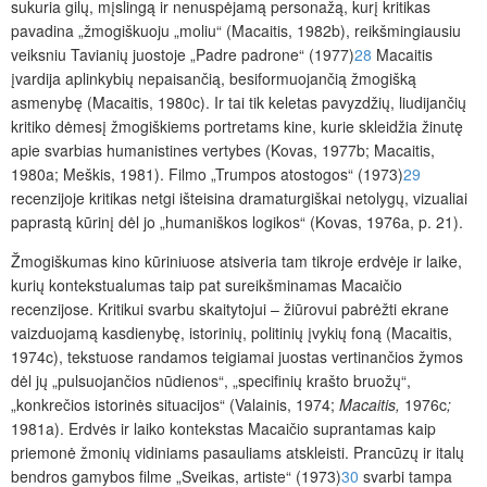
sukuria gilų, mįslingą ir nenuspėjamą personažą, kurį kritikas
pavadina „žmogiškuoju „moliu“ (Macaitis, 1982b), reikšmingiausiu
veiksniu Tavianių juostoje „Padre padrone“ (1977)
28
Macaitis
įvardija aplinkybių nepaisančią, besiformuojančią žmogišką
asmenybę (Macaitis, 1980c). Ir tai tik keletas pavyzdžių, liudijančių
kritiko dėmesį žmogiškiems portretams kine, kurie skleidžia žinutę
apie svarbias humanistines vertybes (Kovas, 1977b; Macaitis,
1980a; Meškis, 1981). Filmo „Trumpos atostogos“ (1973)
29
recenzijoje kritikas netgi išteisina dramaturgiškai netolygų, vizualiai
paprastą kūrinį dėl jo „humaniškos logikos“ (Kovas, 1976a, p. 21).
Žmogiškumas kino kūriniuose atsiveria tam tikroje erdvėje ir laike,
kurių kontekstualumas taip pat sureikšminamas Macaičio
recenzijose. Kritikui svarbu skaitytojui – žiūrovui pabrėžti ekrane
vaizduojamą kasdienybę, istorinių, politinių įvykių foną (Macaitis,
1974c), tekstuose randamos teigiamai juostas vertinančios žymos
dėl jų „pulsuojančios nūdienos“, „specifinių krašto bruožų“,
„konkrečios istorinės situacijos“ (Valainis, 1974;
Macaitis,
1976c
;
1981a). Erdvės ir laiko kontekstas Macaičio suprantamas kaip
priemonė žmonių vidiniams pasauliams atskleisti. Prancūzų ir italų
bendros gamybos filme „Sveikas, artiste“ (1973)
30
svarbi tampa