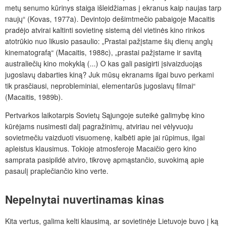
metų senumo kūrinys staiga išleidžiamas į ekranus kaip naujas tarp
naujų“ (Kovas,
1977a). Devintojo dešimtmečio pabaigoje Macaitis
pradėjo atvirai kaltinti sovietinę sistemą dėl vietinės kino rinkos
atotrūkio nuo likusio pasaulio: „Prastai pažįstame šių dienų anglų
kinematografą“ (Macaitis, 1988c), „prastai pažįstame ir savitą
australiečių kino mokyklą (...) O kas gali pasigirti įsivaizduojąs
jugoslavų dabarties kiną? Juk mūsų ekranams ilgai buvo perkami
tik prasčiausi, neprobleminiai, elementarūs jugoslavų filmai“
(Macaitis, 1989b).
Pertvarkos laikotarpis Sovietų Sąjungoje suteikė galimybę kino
kūrėjams nusimesti dalį pagražinimų, atviriau nei vėlyvuoju
sovietmečiu vaizduoti visuomenę, kalbėti apie jai rūpimus, ilgai
apleistus klausimus. Tokioje atmosferoje Macaičio gero kino
samprata pasipildė atviro, tikrovę apmąstančio, suvokimą apie
pasaulį praplečiančio kino verte.
Nepelnytai nuvertinamas kinas
Kita vertus, galima kelti klausimą, ar sovietinėje Lietuvoje buvo į ką