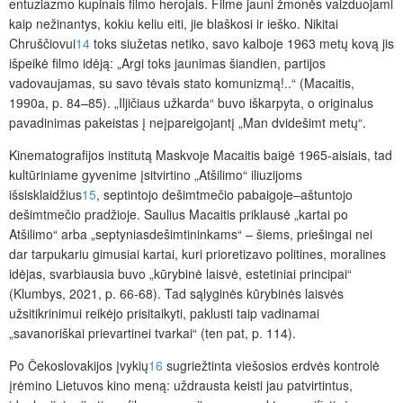
entuziazmo kupinais filmo herojais. Filme jauni žmonės vaizduojami
kaip nežinantys, kokiu keliu eiti, jie blaškosi ir ieško. Nikitai
Chruščiovui
14
toks siužetas netiko, savo kalboje 1963 metų kovą jis
išpeikė filmo idėją: „Argi toks jaunimas šiandien, partijos
vadovaujamas, su savo tėvais stato komunizmą!..“ (Macaitis,
1990a, p. 84–85). „Iljičiaus užkarda“ buvo iškarpyta, o originalus
pavadinimas pakeistas į neįpareigojantį „Man dvidešimt metų“.
Kinematografijos institutą Maskvoje Macaitis baigė 1965-aisiais, tad
kultūriniame gyvenime įsitvirtino „Atšilimo“ iliuzijoms
išsisklaidžius
15
, septintojo dešimtmečio pabaigoje–aštuntojo
dešimtmečio pradžioje. Saulius Macaitis priklausė „kartai po
Atšilimo“ arba „septyniasdešimtininkams“ – šiems, priešingai nei
dar tarpukariu gimusiai kartai, kuri prioretizavo politines, moralines
idėjas, svarbiausia buvo „kūrybinė laisvė, estetiniai principai“
(Klumbys, 2021, p. 66-68). Tad sąlyginės kūrybinės laisvės
užsitikrinimui reikėjo prisitaikyti, paklusti taip vadinamai
„savanoriškai prievartinei tvarkai“ (ten pat, p. 114).
Po Čekoslovakijos įvykių
16
sugriežtinta viešosios erdvės kontrolė
įrėmino Lietuvos kino meną: uždrausta keisti jau patvirtintus,