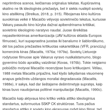
nepriimtinos scenos, keičiamas originalus tekstas. Kupiūravimą
skatino ne tik ideologinės priežastys, bet ir siekis nuslėpti sovietų
kino atsilikimą (Streikus, 2018, p. 315). Ribojamas kino kultūros
suvokimas veikė ir Macaičio vėlyvojo sovietmečio tekstus, kuriuose
Vakarų pasaulio kino kūryba dažnai apibendrinama kritiškai,
sovietinio ideologinio naratyvo naudai. Juose išreikštas
nepasitenkinimas amerikanizacija (JAV kultūros sklaida Europos
filmuose), kuri supaprastina juostas iki banalumo ir šabloniškumo,
dėl tos pačios priežasties kritikuotas vakarietiškas (VFR, prancūzų)
komercinis kinas (Macaitis, 1976a; 1979a). Sovietų Lietuvoje
rodytuose filmuose apie Vakarus vyravo nusikalstamumo, blogo
gyvenimo būdo apraiškų vaizdiniai (Kovas, 1976b). Tokie neigiamo
pobūdžio motyvai Macaičio recenzijose buvo kritikuojami. Vėliau,
1988 metais Macaitis pripažins, kad klydo laikydamas visuomenę
anapus geležinės uždangos moraliai degradavusia (Macaitis,
1988e), ir sakys, kad dar šeštajame dešimtmetyje supratęs, kaip
kinas buvo naudojamas politinei manipuliacijai (Macaitis,
1990c).
Macaičio kaip aktyvaus kino kritiko veikla atitiko ideologinius
standartus, suformuotus SSKP CK struktūrose. Tuos pačius
standartus atitiko ir sovietų kino ekranuose rodyti kino filmai, tad