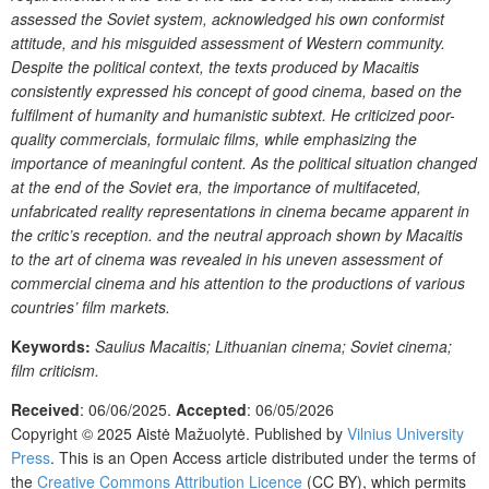
assessed the Soviet system, acknowledged his own conformist
attitude, and his misguided assessment of Western community.
Despite the political context, the texts produced by Macaitis
consistently expressed his concept of good cinema, based on the
fulfilment of humanity and humanistic subtext. He criticized poor-
quality commercials, formulaic films, while emphasizing the
importance of meaningful content. As the political situation changed
at the end of the Soviet era, the importance of multifaceted,
unfabricated reality representations in cinema became apparent in
the critic’s reception. and the neutral approach shown by Macaitis
to the art of cinema was revealed in his uneven assessment of
commercial cinema and his attention to the productions of various
countries’ film markets.
Keywords:
Saulius Macaitis; Lithuanian cinema; Soviet cinema;
film criticism.
Received
: 06/06/2025.
Accepted
: 06/05/2026
Copyright © 2025 Aistė Mažuolytė. Published by
Vilnius University
Press
.
This is an Open Access article distributed under the terms of
the
Creative Commons Attribution Licence
(CC BY)
, which permits