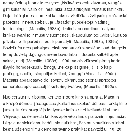
nenuglūdintą tuometę realybę: „Išsikvėpęs entuziazmas, vangūs
girti šūksniai „Valio-o!“, nesunkiai atpalaiduojami tamsūs instinktai...
Deja, tai irgi mes, nors kai ką toks savikritiškas žvilgsnis greičiausiai
papiktins, ir nenustebsiu, jei „fasado“ puoselėtojai vadins jį
tendencingu“ (Macaitis, 1988b). Dalimi anuometinės realybės
kritikas įvardijo ir mūsų visuomenės „skaudulius“ bei „viltis“, kuriuos
privalu ne tik parodyti, bet ir pamatyti (Macaitis, 1988a; 1989a).
Sovietinės eros pabaigos tekstuose autorius neslėpė, kad daugelis
temų Sovietų Sąjungos mene buvo tabu – drausta kalbėti apie
seksą, mirtį (Macaitis, 1988d), 1990 metais žiūrovai pirmą kartą
išvydo homoseksualų žmogų „ne kaip išsigimėlį (...), o kaip
protingą, subtilų, simpatijas keliantį žmogų“ (Macaitis, 1990d).
Macaitis apgailestavo dėl sovietų ekranuose stipriai apribotos
sampratos apie pasaulį ir kultūrinę įvairovę (Macaitis, 1992a).
Nuo cenzūrinių ribojimų kentėjo ir
gero kino
samprata. Macaitis
atkreipė dėmesį į išaugusias „kultūrines skolas“ dėl pasmerktų kino
juostų, kurios pragulėjo lentynose kelis ar net keliasdešimt metų.
Vėlyvuoju sovietmečiu kritikas apie vėlavimus yra užsiminęs, tačiau
iki galo neatskleidęs, kodėl taip nutinka: „Pas mus susiklostė labai
keista užsienio filmų demonstravimo praktika: pavyzdžiui, 10–20