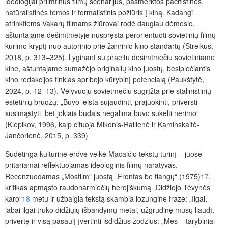
ideologijai priimtinus filmų scenarijus, pasmerktos pacifistinės,
natūralistinės temos ir formalistinis požiūris į kiną. Kadangi
atrinktiems Vakarų filmams žiūrovai rodė daugiau dėmesio,
aštuntajame dešimtmetyje nuspręsta perorientuoti sovietinių filmų
kūrimo kryptį nuo autorinio prie žanrinio kino standartų (Streikus,
2018, p. 313–325). Lyginant su praeitu dešimtmečiu sovietiniame
kine, aštuntajame sumažėjo originalių kino juostų, besiplečiantis
kino redakcijos tinklas apribojo kūrybinį potencialą (Paukštytė,
2024, p. 12–13). Vėlyvuoju sovietmečiu sugrįžta prie stalinistinių
estetinių bruožų: „Buvo leista sujaudinti, prajuokinti, priversti
susimąstyti, bet jokiais būdais negalima buvo sukelti nerimo“
(Klepikov, 1996, kaip cituoja Mikonis-Railienė ir Kaminskaitė-
Jančorienė, 2015, p. 339)
Sudėtinga kultūrinė erdvė veikė Macaičio tekstų turinį – juose
pritariamai reflektuojamas ideologinis filmų naratyvas.
Recenzuodamas „Mosfilm“ juostą „Frontas be flangų“ (1975)
17
,
kritikas apmąsto raudonarmiečių herojiškumą „Didžiojo Tėvynės
karo“
18
metu ir užbaigia tekstą skambia lozungine fraze: „Ilgai,
labai ilgai truko didžiųjų išbandymų metai, užgrūdinę mūsų liaudį,
privertę ir visą pasaulį įvertinti išdidžius žodžius: „Mes – tarybiniai