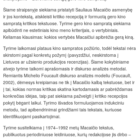
Šiame straipsnyje siekiama pristatyti Sauliaus Macaičio asmenybę
ir jos kontekstą, atskleisti kritiko recepciją ir formuotą gero kino
sampratą kritikos tekstuose. Tyrime gero kino sampratą siekiama
apibūdinti ne estetiniais kino meno kriterijais, o vertybiniais.
Keliamas klausimas: kokios vertybės Macaičiui apibrėžia gerą kiną.
Tyrime laikomasi plataus kino sampratos požiūrio, todėl tekstai nėra
skirstomi pagal konkretų požymį (pavyzdžiui, neskirstoma į
Lietuvos ar užsienio produkcijos recenzijas). Šiame kokybiniame
atvejo tyrime taikomi aprašomasis ir diskurso analizės metodai.
Remiantis Michelio Foucault diskurso analizės modeliu (Foucault,
2002), dėmesys kreipiamas ne tik į Macaičio kalbą tekstuose, bet ir
į tai, kokias normas kritikas skatina kartodamasis ar pabrėždamas
konkrečias idėjas, taip pat siekiama pažvelgti į kritiko recepcijos
pokytį bėgant laikui. Tyrimo išvados formuluojamos indukciniu
metodu, tad apibendrinimai grindžiami tais tekstais, kuriuose
identifikuojami pasikartojimai.
Tyrime susitelkiama į 1974–1992 metų Macaičio tekstus,
publikuotus periodiniuose leidiniuose, kurių redakcijose jis dirbo –