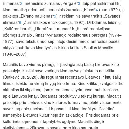
ir menas“
2
, mėnesinis žurnalas „Pergalė“
3
, taip pat išskirtinai tik į
kino tematiką orientuoti mėnesinis žurnalas „Kinas“
4
(nuo 1972-ųjų
pakeitęs „Ekrano naujienas“
5
) ir reklaminis savaitraštis „Savaitės
ekranas“
6
(Žurnalistikos enciklopedija, 1997). Dirbdamas leidinių
„Kultūros barai“, „Literatūra ir menas“ ir „Kinas“ redakcijose,
užėmęs žurnalo „Kinas“ vyriausiojo redaktoriaus pareigas (1974–
1977), savo tekstus nuo septintojo dešimtmečio antrosios pusės
aktyviai publikavo kino tyrėjas ir kino kritikas Saulius Macaitis
(1940–2007).
Macaitis buvo vienas pirmųjų ir įtakingiausių balsų Lietuvos kino
pasaulyje, kukliai save vadinęs kino apžvalgininku, o ne kritiku
(Butkevičius, 2020). Jis reguliariai recenzavo Lietuvos ir kitų šalių
filmus, išleido ne vieną knygą kino tema. Kino kritiko įžvalgos išliko
aktualios iki šių dienų, jomis remiamasi tyrimuose, publikacijose
apie Lietuvos kiną
7
. Būdamas produktyviu tekstų kūrėju, Macaitis
prisidėjo prie Lietuvos kino kultūros formavimo, plėtė visuomenės
suvokimą apie nacionalinį ir pasaulinį kiną, todėl yra išskirtinė
asmenybė Lietuvos kultūrinėje žiniasklaidoje. Prisidėdamas prie
kultūrinės sąmonės ir tapatybės ugdymo Macaitis diegė
skaitytojams – žiūrovams savąją gero kino sampratą.