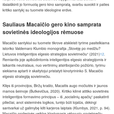
išsiaiškinti jo formuotą gero kino sampratą, svarbu suvokti ir paties
kritiko santykį su tuomete ideologine erdve.
Sauliaus Macaičio gero kino
samprata
sovietinės ideologijos rėmuose
Macaičio santykiui su tuomete tikrove atskleisti tyrime pasitelkiama
istoriko Valdemaro Klumbio monografija „Stovėję po medžiu?
Lietuvos inteligentijos elgesio strategijos sovietmečiu“ (2021)
12
.
Remiantis joje apibūdintomis inteligentijos elgesio strategijomis ir
laikantis neutralaus, nuo vertinimų atsiribojančio požiūrio, tyrimu
siekiama aptarti ir skaitytojui pristatyti kinotyrininko S. Macaičio
elgesio strategiją sovietmečiu.
Kilęs iš provincijos, Biržų krašto, Macaitis augo močiutės ir jaunos
mamos šeimoje (Butkevičius, 2020). Kritiko kilmė atitiko sovietinės
inteligentijos formavimo principus – iš „socialinių apačių“ paskatinti
piliečiai, anot sisteminės logikos, turėjo būti lojalūs, dėkingi
santvarkai už galimybę kilti karjeros laiptais (Klumbys, 2021, p. 94).
Macaičio profesinės veiklos klostymasis vėlyvuoju sovietmečiu