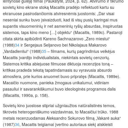
lentynose gulėję filmai (Paukštytė, 2024, p. 62). Atvirumo ir tikrumo
sovietų kino ekrane stoką Macaitis pradėjo reflektuoti kartu su
ekranuose pasirodančiomis atviresnėmis juostomis: „Dar visai
neseniai sunku buvo įsivaizduoti, kad iš visų pusių karingai mus
supantis visuomeninių ir net asmeninių ryšių absurdas, inspiruotas
sistemos, taps kino meno […] objektu“ (Macaitis, 1989c). Pastaroji
citata skirta apibūdinti Kareno Šachnazarovo „Zero miestui“
(1988)
34
ir Sergejaus Seljanovo bei Nikolajaus Makarovo
„Vardadieniiui“ (1988)
35
– filmams, kurių pagrindinius veikėjus
Macaitis įvardijo individualistais, niekintais sovietų cenzorių.
Sistemos kritika abiejuose filmuose diktuoja recenzijos toną –
kritikas pradeda tekstą tapatindamasis su vyravusia absurdo
atmosfera, prie kurios anuomet buvo pripratęs (Macaitis, 1989e).
Macaičio nuomone, panieka žmogaus unikalumui, vidiniam
pasauliui ir savarankiškumui buvo ideologinės programos dalis
(Macaitis, 1990a, p. 158).
Sovietų kino juostose stipriai užgniaužtos natūralistinės temos,
tikrovės heterogeniškumo vaizdavimas, to Macaičiui trūko. 1988
metais recenzuodamas Aleksandro Sokurovo filmą „Vakarė auka“
(1987)
36
, Macaitis teigiamai įvertino autoriaus siekį atskleisti