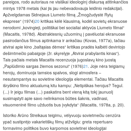
pareigos, rodo autoriaus ne visiškai ideologinį diskursą atitinkančios
mintys 1978 metais (kai jis jau nebevadovauja leidinio redakcijai).
Apžvelgdamas Sidnejaus Liumeto filmą „Žmogžudystė Rytų
eksprese“ (1974)
20
kritikas kėlė klausimą, kodėl sovietų ekranuose
nerodomi „kovingieji, politiškai bei socialiai aktyvūs Liumeto filmai“
(Macaitis, 1978d). Abstraktesnių užuominų į pavėluotai ekranuose
pasirodančius filmus aptinkama ir anksčiau (Kovas,
1977a), tačiau
atvirai apie kino „baltąsias dėmes“ kritikas pradės kalbėti devintojo
dešimtmečio pabaigoje (žr. skyrelyje „Atvirai prabylantis kinas“).
Tais pačiais metais Macaitis recenzuoja jugoslavų kino juostą
„Paplūdimio sargas žiemos sezonui“ (1976)
21
. Joje nėra teigiamų
herojų, dominuoja tamsios spalvos, slogi atmosfera –
nesutampantys su sovietine ideologija elementai. Tačiau Macaitis
išryškino filmo aktualumą kitu kampu: „Netipiškas herojus? Tegul.
(...) Ir jeigu filmas (...) paskatins bent vieną kitą tokį jaunuolį
susimąstyti apie savo nelinksmos būties šaknis, vadinasi,
visuomeninė filmo užduotis bus įvykdyta“ (Macaitis, 1978a, p. 20).
Istoriko Arūno Streikaus teigimu, vėlyvuoju sovietmečiu cenzūra
ypač sustiprėjo vakarietiškų filmų atžvilgiu: greta repertuaro
formavimo politikos buvo karpomos sovietinei ideologijai