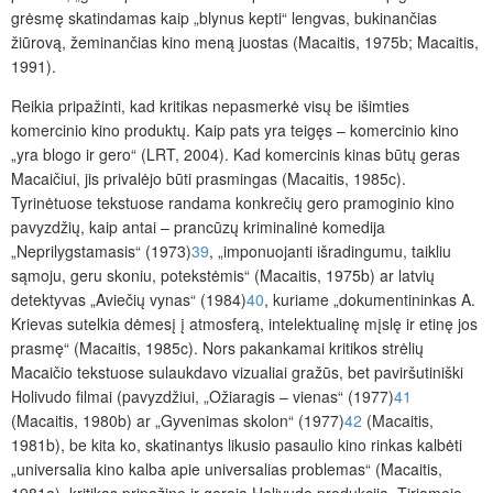
grėsmę skatindamas kaip „blynus kepti“ lengvas, bukinančias
žiūrovą, žeminančias kino meną juostas (Macaitis, 1975b; Macaitis,
1991).
Reikia pripažinti, kad kritikas nepasmerkė visų be išimties
komercinio kino produktų. Kaip pats yra teigęs – komercinio kino
„yra blogo ir gero“ (LRT, 2004). Kad komercinis kinas būtų geras
Macaičiui, jis privalėjo būti prasmingas (Macaitis, 1985c).
Tyrinėtuose tekstuose randama konkrečių gero pramoginio kino
pavyzdžių, kaip antai – prancūzų kriminalinė komedija
„Neprilygstamasis“ (1973)
39
, „imponuojanti išradingumu, taikliu
sąmoju, geru skoniu, potekstėmis“ (Macaitis, 1975b) ar latvių
detektyvas „Aviečių vynas“ (1984)
40
, kuriame „dokumentininkas A.
Krievas sutelkia dėmesį į atmosferą, intelektualinę mįslę ir etinę jos
prasmę“ (Macaitis, 1985c). Nors pakankamai kritikos strėlių
Macaičio tekstuose sulaukdavo vizualiai gražūs, bet paviršutiniški
Holivudo filmai (pavyzdžiui, „Ožiaragis – vienas“ (1977)
41
(Macaitis, 1980b) ar „Gyvenimas skolon“ (1977)
42
(Macaitis,
1981b), be kita ko, skatinantys likusio pasaulio kino rinkas kalbėti
„universalia kino kalba apie universalias problemas“ (Macaitis,