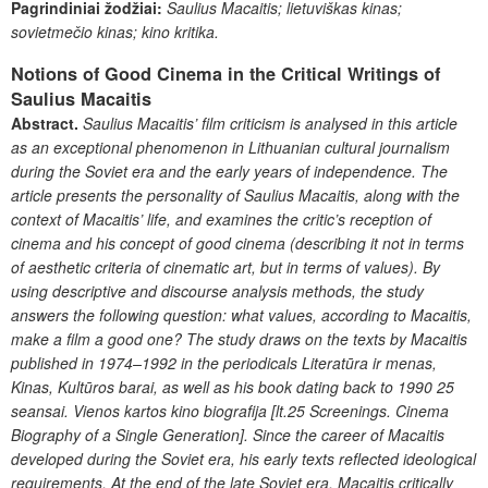
Pagrindiniai žodžiai:
Saulius Macaitis; lietuviškas kinas;
sovietmečio kinas; kino kritika.
Notions of Good Cinema in the Critical Writings of
Saulius Macaitis
Abstract.
Saulius Macaitis’ film criticism is analysed in this article
as an exceptional phenomenon in Lithuanian cultural journalism
during the Soviet era and the early years of independence. The
article presents the personality of Saulius Macaitis, along with the
context of Macaitis’ life, and examines the critic’s reception of
cinema and his concept of good cinema (describing it not in terms
of aesthetic criteria of cinematic art, but in terms of values). By
using descriptive and discourse analysis methods, the study
answers the following question: what values, according to Macaitis,
make a film a good one? The study draws on the texts by Macaitis
published in 1974–1992 in the periodicals
Literatūra ir menas,
Kinas, Kultūros barai, as well as his book dating back to 1990 25
seansai. Vienos kartos kino biografija [lt.25 Screenings. Cinema
Biography of a Single Generation]. Since the career of Macaitis
developed during the Soviet era, his early texts reflected ideological
requirements. At the end of the late Soviet era, Macaitis critically