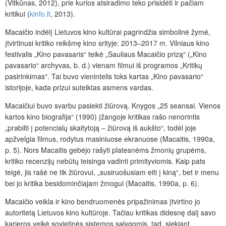
(Vitkūnas, 2012), prie kurios atsiradimo teko prisidėti ir pačiam
kritikui (
kinfo.lt
, 2013).
Macaičio indėlį Lietuvos kino kultūrai pagrindžia simbolinė žymė,
įtvirtinusi kritiko reikšmę kino srityje: 2013–2017 m. Vilniaus kino
festivalis „Kino pavasaris“ teikė „Sauliaus Macaičio prizą“ („Kino
pavasario“ archyvas, b. d.) vienam filmui iš programos „Kritikų
pasirinkimas“. Tai buvo vienintelis toks kartas „Kino pavasario“
istorijoje, kada prizui suteiktas asmens vardas.
Macaičiui buvo svarbu pasiekti žiūrovą. Knygos „25 seansai. Vienos
kartos kino biografija“ (1990) įžangoje kritikas rašo nenorintis
„prabilti į potencialų skaitytoją – žiūrovą iš aukšto“, todėl joje
apžvelgia filmus, rodytus masiniuose ekranuose (Macaitis, 1990a,
p. 5). Nors Macaitis gebėjo rašyti platesnėms žmonių grupėms,
kritiko recenzijų nebūtų teisinga vadinti primityviomis. Kaip pats
teigė, jis rašė ne tik žiūrovui, „susiruošusiam eiti į kiną“, bet ir menu
bei jo kritika besidominčiajam žmogui (Macaitis, 1990a, p. 6).
Macaičio veikla ir kino bendruomenės pripažinimas įtvirtino jo
autoritetą Lietuvos kino kultūroje. Tačiau kritikas didesnę dalį savo
karjeros veikė sovietinės sistemos sąlygomis, tad, siekiant