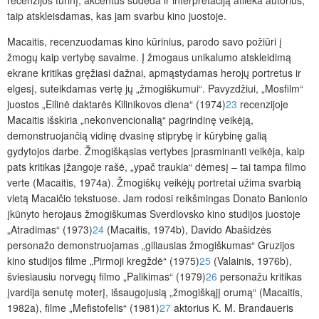
taip atskleisdamas, kas jam svarbu kino juostoje.
Macaitis, recenzuodamas kino kūrinius, parodo savo požiūri į
žmogų kaip vertybę savaime. Į žmogaus unikalumo atskleidimą
ekrane kritikas gręžiasi dažnai, apmąstydamas herojų portretus ir
elgesį, suteikdamas vertę jų „žmogiškumui“. Pavyzdžiui, „Mosfilm“
juostos „Eilinė daktarės Kilinikovos diena“ (1974)
23
recenzijoje
Macaitis išskiria „nekonvencionalią“ pagrindinę veikėją,
demonstruojančią vidinę dvasinę stiprybę ir kūrybinę galią
gydytojos darbe. Žmogiškąsias vertybes įprasminanti veikėja, kaip
pats kritikas įžangoje rašė, „ypač traukia“ dėmesį – tai tampa filmo
verte (Macaitis, 1974a). Žmogiškų veikėjų portretai užima svarbią
vietą Macaičio tekstuose. Jam rodosi reikšmingas Donato Banionio
įkūnyto herojaus žmogiškumas Sverdlovsko kino studijos juostoje
„Atradimas“ (1973)
24
(Macaitis, 1974b), Davido Abašidzės
personažo demonstruojamas „giliausias žmogiškumas“ Gruzijos
kino studijos filme „Pirmoji kregždė“ (1975)
25
(Valainis, 1976b),
šviesiausiu norvegų filmo „Palikimas“ (1979)
26
personažu kritikas
įvardija senutę moterį, išsaugojusią „žmogiškąjį orumą“ (Macaitis,
1982a), filme „Mefistofelis“ (1981)
27
aktorius K. M. Brandaueris