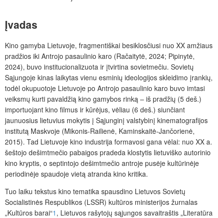
Įvadas
Kino gamyba Lietuvoje, fragmentiškai besiklosčiusi nuo XX amžiaus
pradžios iki Antrojo pasaulinio karo (Račaitytė, 2024; Pipinytė,
2024), buvo institucionalizuota ir įtvirtina sovietmečiu. Sovietų
Sąjungoje kinas laikytas vienu esminių ideologijos skleidimo įrankių,
todėl okupuotoje Lietuvoje po Antrojo pasaulinio karo buvo imtasi
veiksmų kurti pavaldžią kino gamybos rinką – iš pradžių (5 deš.)
importuojant kino filmus ir kūrėjus, vėliau (6 deš.) siunčiant
jaunuosius lietuvius mokytis į Sąjunginį valstybinį kinematografijos
institutą Maskvoje (Mikonis-Railienė, Kaminskaitė-Jančorienė,
2015). Tad Lietuvoje kino industrija formavosi gana vėlai: nuo XX a.
šeštojo dešimtmečio pabaigos pradeda klostytis lietuviško autorinio
kino kryptis, o septintojo dešimtmečio antroje pusėje kultūrinėje
periodinėje spaudoje vietą atranda kino kritika.
Tuo laiku tekstus kino tematika spausdino Lietuvos Sovietų
Socialistinės Respublikos (LSSR) kultūros ministerijos žurnalas
„Kultūros barai“
1
, Lietuvos rašytojų sąjungos savaitraštis „Literatūra