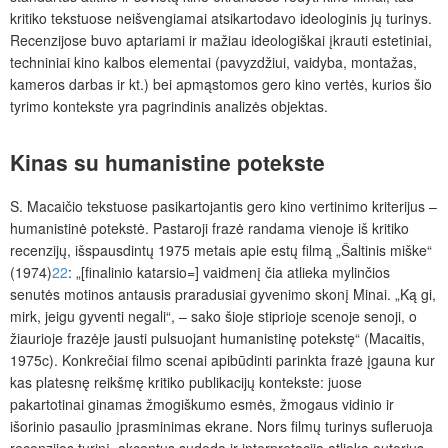
kritiko tekstuose neišvengiamai atsikartodavo ideologinis jų turinys.
Recenzijose buvo aptariami ir mažiau ideologiškai įkrauti estetiniai,
techniniai kino kalbos elementai (pavyzdžiui, vaidyba, montažas,
kameros darbas ir kt.) bei apmąstomos gero kino vertės, kurios šio
tyrimo kontekste yra pagrindinis analizės objektas.
Kinas su
humanistine
potekste
S. Macaičio tekstuose pasikartojantis gero kino vertinimo kriterijus –
humanistinė potekstė. Pastaroji frazė randama vienoje iš kritiko
recenzijų, išspausdintų 1975 metais apie estų filmą „Šaltinis miške“
(1974)
22
: „[finalinio katarsio=] vaidmenį čia atlieka mylinčios
senutės motinos antausis praradusiai gyvenimo skonį Minai. „Ką gi,
mirk, jeigu gyventi negali“, – sako šioje stiprioje scenoje senoji, o
žiaurioje frazėje jausti pulsuojant humanistinę potekstę“ (Macaitis,
1975c). Konkrečiai filmo scenai apibūdinti parinkta frazė įgauna kur
kas platesnę reikšmę kritiko publikacijų kontekste: juose
pakartotinai ginamas žmogiškumo esmės, žmogaus vidinio ir
išorinio pasaulio įprasminimas ekrane. Nors filmų turinys sufleruoja
recenzijos turinį, akcentus sudeda ir interpretaciją atlieka autorius,