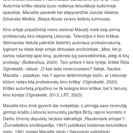
Autoriniai kritiko tekstai buvo reiškinys lietuviškoje kultūrinėje
spaudoje, Macaičio pavardė bei slapyvardžiai
Juozas Valainis
,
Edvardas Meškis
,
Stasys Kovas
vyravo leidinių turiniuose.
Kino srityje pripažintìeji meno atstovai Macaitį matė kaip pirmą
profesionalų kino ekspertą Lietuvoje. Televizijos ir kino kritikas
Skirmantas Valiulis pabrėžė išskirtinį autoriaus profesionalumą,
lyginant su kitais šioje srityje dirbusiais amžininkais: „Mes, kiti jo
kartos rašantieji apie kiną, jautėmės lyg saviveiklininkai, atėję iš kitų
profesijų“ (Butkevičius, 2020). Tam pritarė ir kino tyrėja, kritikė Rūta
Oginskaitė, rašiusi: „O kas tada recenzuodavo? Sakyk, Saulius
Macaitis – pataikysi, nes 7-ajame dešimtmetyje kažin, ar Lietuvoje
būtum radęs kitą profesionalų kino kritiką“ (Oginskaitė, 2020).
Kritiko autoritetą pripažino ne tik kolegos kino kritikai, bet ir lietuvių
kino kūrėjai (Oginskaitė, 2013; LRT, 2023).
Macaitis kinu ėmė gyventi dar mokykloje, o pirmąją savo recenziją
gimtojo krašto Lietuvos komunistų partijos Biržų rajono komiteto ir
Darbo žmonių deputatų tarybos laikraštyje „Raudonasis artojas“
8
(Žurnalistikos enciklopedija, 1997) publikavo būdamas keturiolikos
metų. 1961 metais Macaitis įstojo į Sąjunginio valstybinio