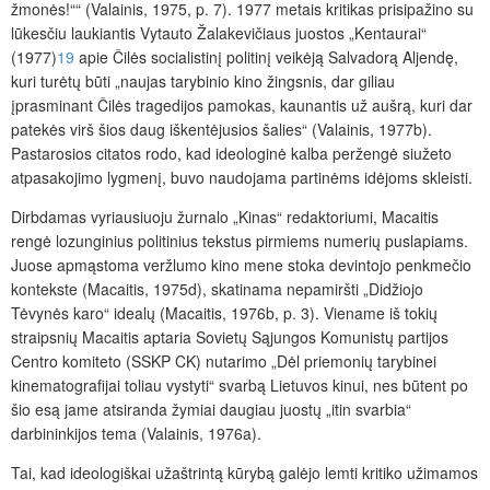
žmonės!““ (Valainis, 1975, p. 7). 1977 metais kritikas prisipažino su
lūkesčiu laukiantis Vytauto Žalakevičiaus juostos „Kentaurai“
(1977)
19
apie Čilės socialistinį politinį veikėją Salvadorą Aljendę,
kuri turėtų būti „naujas tarybinio kino žingsnis, dar giliau
įprasminant Čilės tragedijos pamokas, kaunantis už aušrą, kuri dar
patekės virš šios daug iškentėjusios šalies“ (Valainis, 1977b).
Pastarosios citatos rodo, kad ideologinė kalba peržengė siužeto
atpasakojimo lygmenį, buvo naudojama partinėms idėjoms skleisti.
Dirbdamas vyriausiuoju žurnalo „Kinas“ redaktoriumi, Macaitis
rengė lozunginius politinius tekstus pirmiems numerių puslapiams.
Juose apmąstoma veržlumo kino mene stoka devintojo penkmečio
kontekste (Macaitis, 1975d), skatinama nepamiršti „Didžiojo
Tėvynės karo“ idealų (Macaitis, 1976b, p. 3). Viename iš tokių
straipsnių Macaitis aptaria Sovietų Sąjungos Komunistų partijos
Centro komiteto (SSKP CK) nutarimo „Dėl priemonių tarybinei
kinematografijai toliau vystyti“ svarbą Lietuvos kinui, nes būtent po
šio esą jame atsiranda žymiai daugiau juostų „itin svarbia“
darbininkijos tema (Valainis, 1976a).
Tai, kad ideologiškai užaštrintą kūrybą galėjo lemti kritiko užimamos