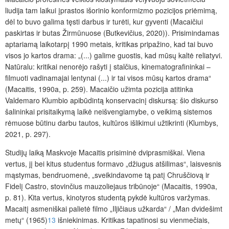
liudija tam laikui įprastos išorinio konformizmo pozicijos priėmimą,
dėl to buvo galima tęsti darbus ir turėti, kur gyventi (Macaičiui
paskirtas ir butas Žirmūnuose (Butkevičius, 2020)). Prisimindamas
aptariamą laikotarpį 1990 metais, kritikas pripažino, kad tai buvo
visos jo kartos drama: „(...) galime guostis, kad mūsų kaltė reliatyvi.
Natūralu: kritikai nenorėjo rašyti į stalčius, kinematografininkai –
filmuoti vadinamajai lentynai (...) ir tai visos mūsų kartos drama“
(Macaitis, 1990a, p. 259). Macaičio užimta pozicija atitinka
Valdemaro Klumbio apibūdintą konservacinį diskursą: šio diskurso
šalininkai prisitaikymą laikė neišvengiamybe, o veikimą sistemos
rėmuose būtinu darbu tautos, kultūros išlikimui užtikrinti (Klumbys,
2021, p. 297).
Studijų laiką Maskvoje Macaitis prisiminė dviprasmiškai. Viena
vertus, jį bei kitus studentus formavo „džiugus atšilimas“, laisvesnis
mąstymas, bendruomenė, „sveikindavome tą patį Chruščiovą ir
Fidelį Castro, stovinčius mauzoliejaus tribūnoje“ (Macaitis, 1990a,
p. 81). Kita vertus, kinotyros studentą pykdė kultūros varžymas.
Macaitį asmeniškai palietė filmo „Iljičiaus užkarda“ / „Man dvidešimt
metų“ (1965)
13
išniekinimas. Kritikas tapatinosi su vienmečiais,