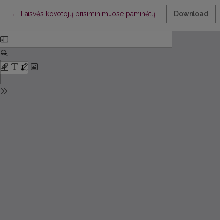
Return to Article Details
←
Laisvės kovotojų prisiminimuose paminėtų ir aprašytų asmenų
Download