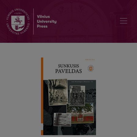
Laisvės kovotojų prisiminimuose paminėtų ir aprašytų asmenų var