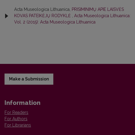
Acta Museologica Lithuanica,
PRISIMINIMŲ APIE LAISVĖS
KOVAS PATEIKĖJŲ RODYKLĖ
,
Acta Museologica Lithuanica:
Vol. 2 (2015): Acta Museologica Lithuanica
Make a Submission
Information
For Readers
For Authors
For Librarians