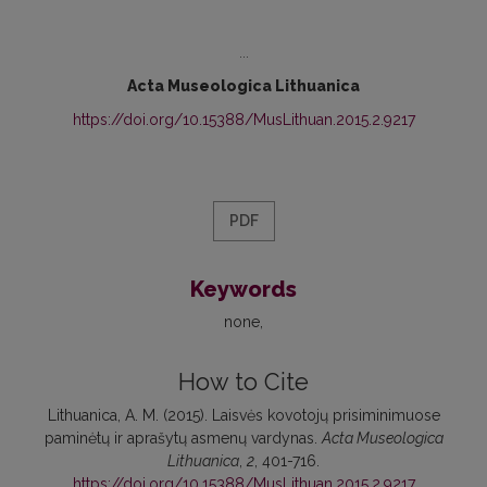
...
Acta Museologica Lithuanica
https://doi.org/10.15388/MusLithuan.2015.2.9217
PDF
Keywords
none
How to Cite
Lithuanica, A. M. (2015). Laisvės kovotojų prisiminimuose
paminėtų ir aprašytų asmenų vardynas.
Acta Museologica
Lithuanica
,
2
, 401-716.
https://doi.org/10.15388/MusLithuan.2015.2.9217