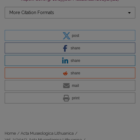
More Citation Formats
post
share
share
share
mail
print
Home
/
Acta Museologica Lithuanica
/
Vol. 2 (2015): Acta Museologica Lithuanica
/