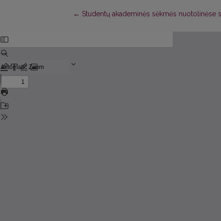
Return to Article Details
←
Studentų akademinės sėkmės nuotolinėse 