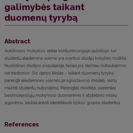
galimybės taikant
duomenų tyrybą
Abstract
Aukštosios mokyklos veikia konkurencingoje aplinkoje, kur
studentų akademinė sėkmė yra svarbus studijų kokybės rodiklis.
Nuotolinės studijos populiarėja, tačiau jos dažniau nutraukiamos
nei tradicinės. Šio darbo tikslas – taikant duomenų tyrybą
parengti akademinės sėkmės prognozavimo modelį, skirtą
mažinti studentų nubyrėjimą. Parengtas modelis, paremtas
besimokančiųjų mokymosi duomenimis ir atsitiktinio miško
algoritmu, leidžia anksti identifikuoti rizikos grupės studentus.
References