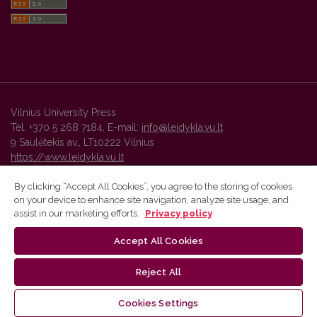
Vilnius University Press
Tel. +370 5 268 7184, E-mail:
info@leidykla.vu.lt
9 Saulėtekis av., LT10222 Vilnius
https://www.leidykla.vu.lt
By clicking “Accept All Cookies”, you agree to the storing of cookies
on your device to enhance site navigation, analyze site usage, and
Vilnius University Press platform and metadata are distributed by
assist in our marketing efforts.
Privacy policy
Creative Commons International License
.
Accept All Cookies
Reject All
Cookies Settings