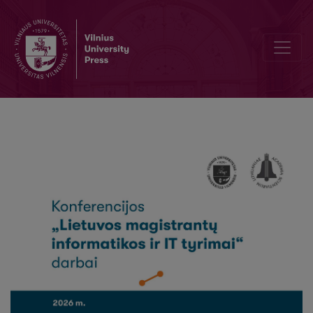
Studentų akademinės sėkmės nuotolinėse studijose prognozavimo