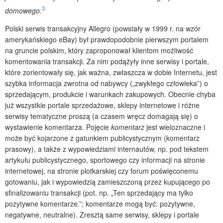
3
domowego.
Polski serwis transakcyjny Allegro (powstały w 1999 r. na wzór
amerykańskiego eBay) był prawdopodobnie pierwszym portalem
na gruncie polskim, który zaproponował klientom możliwość
komentowania transakcji. Za nim podążyły inne serwisy i portale,
które zorientowały się, jak ważna, zwłaszcza w dobie Internetu, jest
szybka informacja zwrotna od nabywcy („zwykłego człowieka”) o
sprzedającym, produkcie i warunkach zakupowych. Obecnie chyba
już wszystkie portale sprzedażowe, sklepy internetowe i różne
serwisy tematyczne proszą (a czasem wręcz domagają się) o
wystawienie komentarza. Pojęcie
komentarz
jest wieloznaczne i
może być kojarzone z gatunkiem publicystycznym (komentarz
prasowy), a także z wypowiedziami internautów, np. pod tekstem
artykułu publicystycznego, sportowego czy informacji na stronie
internetowej, na stronie plotkarskiej czy forum poświęconemu
gotowaniu, jak i wypowiedzią zamieszczoną przez kupującego po
sfinalizowaniu transakcji (pot. np. „Ten sprzedający ma tylko
pozytywne komentarze.”; komentarze mogą być: pozytywne,
negatywne, neutralne). Zresztą same serwisy, sklepy i portale