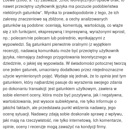
nawet przeciętny użytkownik języka ma poczucie podobieństwa
niektórych gatunków”. Wynika to prawdopodobnie z tego, że ich
zakresy znaczeniowe są zbliżone, a cechy analizowanych
gatunków są podobne: oceniają, komentują, wartościują, co wiąże
się z ich funkcjami, ekspresywną i impresywną, wyrażonymi wprost,
np.: polecam/nie polecam lub pośrednio, wynikającymi z
wypowiedzi. Są gatunkami pierwotnie oralnymi (z wyjątkiem
recenzji), nadawcą komunikatu może być przeciętny użytkownik
języka, niemający żadnego przygotowania teoretycznego w
dziedzinie, o jakiej się wypowiada. W świadomości potocznej tworzą
one jeden gatunek, umacniany dodatkowo przez niejednoznaczne
użycie wymienionych pojęć. Wydaje się jednak, że to
opinia
jest tym
gatunkiem, który najbardziej pasuje do wyrażenia swojego zdania
po dokonaniu transakcji: jest gatunkiem użytkowym, zawiera w
sobie element oceny, która może być pozytywna, jak i negatywna,
wartościowania, jest wysoce subiektywna, nie tylko informuje o
jakichś faktach, ale przedstawia punkt widzenia nadawcy, jego
ocenę sytuacji. Nadawcy zdają sobie doskonale sprawę z wpływu,
jaki mają na rzeczywistość, nie tylko internetową. Ich komentarze,
opinie, oceny i recenzje mogą zaważyć na kondycji firmy.