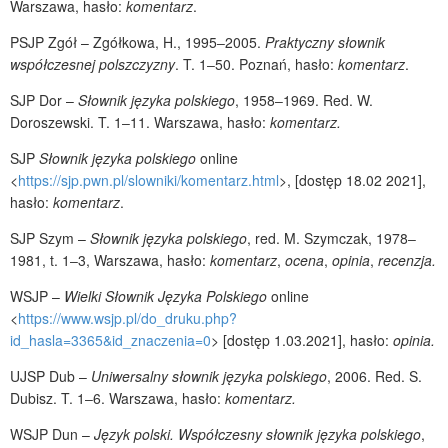
Warszawa, hasło:
komentarz
.
PSJP Zgół – Zgółkowa, H., 1995‒2005.
Praktyczny słownik
współczesnej polszczyzny
. T. 1‒50. Poznań, hasło:
komentarz
.
SJP Dor –
Słownik języka polskiego
, 1958‒1969. Red. W.
Doroszewski. T. 1‒11. Warszawa, hasło:
komentarz.
SJP
Słownik języka polskiego
online
<
https://sjp.pwn.pl/slowniki/komentarz.html
>, [dostęp 18.02 2021],
hasło:
komentarz
.
SJP Szym –
Słownik języka polskiego
, red. M. Szymczak, 1978‒
1981, t. 1‒3, Warszawa, hasło:
komentarz
,
ocena
,
opinia
,
recenzja.
WSJP –
Wielki
Słownik Języka Polskiego
online
<
https://www.wsjp.pl/do_druku.php?
id_hasla=3365&id_znaczenia=0
> [dostęp 1.03.2021], hasło:
opinia.
UJSP Dub –
Uniwersalny słownik języka polskiego
, 2006. Red. S.
Dubisz. T. 1‒6. Warszawa, hasło:
komentarz.
WSJP Dun –
Język polski. Współczesny słownik języka polskiego
,