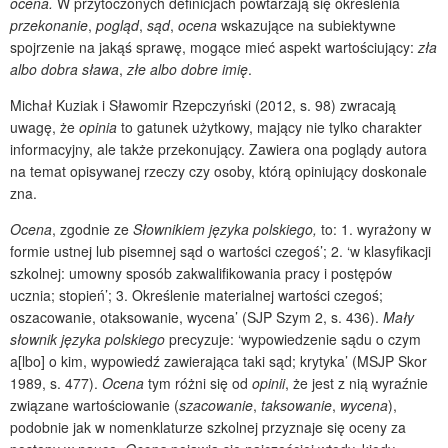
ocena.
W przytoczonych definicjach powtarzają się określenia
przekonanie
,
pogląd
,
sąd
,
ocena
wskazujące na subiektywne
spojrzenie na jakąś sprawę, mogące mieć aspekt wartościujący:
zła
albo dobra sława
,
złe albo dobre imię
.
Michał Kuziak i Sławomir Rzepczyński (2012, s. 98) zwracają
uwagę, że
opinia
to gatunek użytkowy, mający nie tylko charakter
informacyjny, ale także przekonujący. Zawiera ona poglądy autora
na temat opisywanej rzeczy czy osoby, którą opiniujący doskonale
zna.
Ocena
, zgodnie ze
Słownikiem języka polskiego,
to: 1. wyrażony w
formie ustnej lub pisemnej sąd o wartości czegoś’; 2. ‘w klasyfikacji
szkolnej: umowny sposób zakwalifikowania pracy i postępów
ucznia; stopień’; 3. Określenie materialnej wartości czegoś;
oszacowanie, otaksowanie, wycena’ (SJP Szym 2, s. 436).
Mały
słownik języka polskiego
precyzuje: ‘wypowiedzenie sądu o czym
a[lbo] o kim, wypowiedź zawierająca taki sąd; krytyka’ (MSJP Skor
1989, s. 477).
Ocena
tym różni się od
opinii
, że jest z nią wyraźnie
związane wartościowanie (
szacowanie
,
taksowanie
,
wycena
),
podobnie jak w nomenklaturze szkolnej przyznaje się oceny za