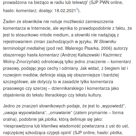
prowadzona na bieżąco w radiu lub telewizji’ (SJP PWN online,
5
hasło:
komentarz,
dostęp: 18.02.2021
).
Żaden ze słowników nie notuje możliwości zamieszczenia
komentarza
w Internecie, ale wynika to prawdopodobnie z faktu, że
jest to stosunkowo młode medium, a słowniki nie nadążają z
rejestrowaniem zmian zachodzących w języku. W
Słowniku
terminologii medialnej
(pod red. Walerego Pisarka, 2006) autorzy
obszernego hasła
komentarz
(Andrzej Kaliszewski i Kazimierz
Wolny-Zmorzyński) odnotowują tylko jedno znaczenie – komentarz
prasowy, podając jego cechy i odmiany. Jak widać, z biegiem lat i
rozwojem mediów, definicje stają się obszerniejsze i bardziej
szczegółowe, ale dotyczy to w zasadzie tylko komentarza
prasowego czy szerzej – dziennikarskiego i komentarza jako
objaśnienia do tekstu literackiego czy tekstu kultury.
Jedno ze znaczeń słownikowych podaje, że jest to „wypowiedź”,
„uwaga wypowiadana”, „omawianie” (zatem prymarnie – forma
oralna), podobnie jak
plotka
, którą definiuje się jako:
‘niesprawdzona lub kłamliwa wiadomość powtarzana z ust do ust,
najczęściej szkodząca czyjejś opinii’ (SJP online, hasło:
plotka
,