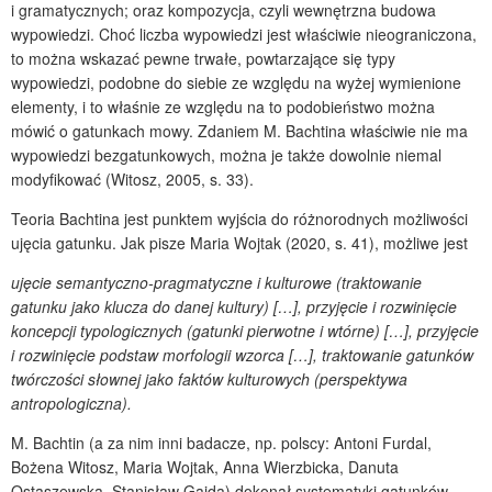
i gramatycznych; oraz kompozycja, czyli wewnętrzna budowa
wypowiedzi. Choć liczba wypowiedzi jest właściwie nieograniczona,
to można wskazać pewne trwałe, powtarzające się typy
wypowiedzi, podobne do siebie ze względu na wyżej wymienione
elementy, i to właśnie ze względu na to podobieństwo można
mówić o gatunkach mowy. Zdaniem M. Bachtina właściwie nie ma
wypowiedzi bezgatunkowych, można je także dowolnie niemal
modyfikować (Witosz, 2005, s. 33).
Teoria Bachtina jest punktem wyjścia do różnorodnych możliwości
ujęcia gatunku. Jak pisze Maria Wojtak (2020, s. 41), możliwe jest
ujęcie semantyczno-pragmatyczne i kulturowe (traktowanie
gatunku jako klucza do danej kultury) […], przyjęcie i rozwinięcie
koncepcji typologicznych (gatunki pierwotne i wtórne) […], przyjęcie
i rozwinięcie podstaw morfologii wzorca […], traktowanie gatunków
twórczości słownej jako faktów kulturowych (perspektywa
antropologiczna).
M. Bachtin (a za nim inni badacze, np. polscy: Antoni Furdal,
Bożena Witosz, Maria Wojtak, Anna Wierzbicka, Danuta
Ostaszewska, Stanisław Gajda) dokonał systematyki gatunków