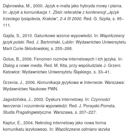
Dąbrowska, M., 2000. Język e-maila jako hybryda mowy i pisma.
In:
Język a komunikacja 1. Zbiór referatów z konferencji „Język
trzeciego tysiąclecia, Kraków”, 2-4 III 2000.
Red
.
G. Szpila,
s. 95–
111
.
Gajda, S., 2010. Gatunkowe wzorce wypowiedzi. In:
Współczesny
język polski
. Red. J. Bartmiński. Lublin: Wydawnictwo Uniwersytetu
Marii Curie-Skłodowskiej, s. 255–268.
Golus, B., 2006. Fenomen rozmów internetowych i ich języka. In:
Dialog a nowe media
. Red. M. Kita, przy współudziale J. Grzeni.
Katowice: Wydawnictwo Uniwersytetu Śląskiego, s. 33–41.
Grzenia, J., 2006.
Komunikacja językowa w Internecie.
Warszawa:
Wydawnictwo Naukowe PWN.
Jagodzińska, J., 2002. Dyskurs internetowy. In:
Czynności
tworzenia i rozumienia wypowiedzi.
Red. J. Porayski-Pomsta.
Studia Pragalingwistyczne
. Warszawa, s. 207–227.
Kaptur, E., 2004. Nekrolog internetowy jako nowa forma
komunikatu językowego. In:
Współczesne odmiany języka