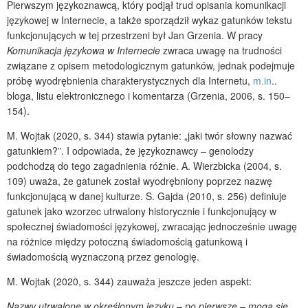
Pierwszym językoznawcą, który podjął trud opisania komunikacji
językowej w Internecie, a także sporządził wykaz gatunków tekstu
funkcjonujących w tej przestrzeni był Jan Grzenia. W pracy
Komunikacja językowa w Internecie
zwraca uwagę na trudności
związane z opisem metodologicznym gatunków, jednak podejmuje
próbę wyodrębnienia charakterystycznych dla Internetu,
m.in
..
bloga, listu elektronicznego i komentarza (Grzenia, 2006, s. 150–
154).
M. Wojtak (2020, s. 344) stawia pytanie: „jaki twór słowny nazwać
gatunkiem?”. I odpowiada, że językoznawcy – genolodzy
podchodzą do tego zagadnienia różnie. A. Wierzbicka (2004, s.
109) uważa, że gatunek został wyodrębniony poprzez nazwę
funkcjonującą w danej kulturze. S. Gajda (2010, s. 256) definiuje
gatunek jako wzorzec utrwalony historycznie i funkcjonujący w
społecznej świadomości językowej, zwracając jednocześnie uwagę
na różnice między potoczną świadomością gatunkową i
świadomością wyznaczoną przez genologię.
M. Wojtak (2020, s. 344) zauważa jeszcze jeden aspekt:
Nazwy utrwalone w określonym języku – po pierwsze – mogą się