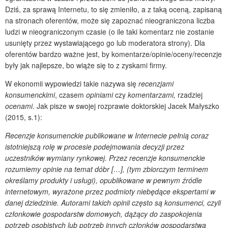
Dziś, za sprawą Internetu, to się zmieniło, a z taką oceną, zapisaną
na stronach oferentów, może się zapoznać nieograniczona liczba
ludzi w nieograniczonym czasie (o ile taki komentarz nie zostanie
usunięty przez wystawiającego go lub moderatora strony). Dla
oferentów bardzo ważne jest, by komentarze/opinie/oceny/recenzje
były jak najlepsze, bo wiąże się to z zyskami firmy.
W ekonomii wypowiedzi takie nazywa się
recenzjami
konsumenckimi
, czasem
opiniami
czy
komentarzami,
rzadziej
ocenami
. Jak pisze w swojej rozprawie doktorskiej Jacek Małyszko
(2015, s.1):
Recenzje konsumenckie publikowane w Internecie pełnią coraz
istotniejszą rolę w procesie podejmowania decyzji przez
uczestników wymiany rynkowej. Przez recenzje konsumenckie
rozumiemy opinie na temat dóbr […], (tym zbiorczym terminem
określamy produkty i usługi), opublikowane w pewnym źródle
internetowym, wyrażone przez podmioty niebędące ekspertami w
danej dziedzinie. Autorami takich opinii często są konsumenci, czyli
członkowie gospodarstw domowych, dążący do zaspokojenia
potrzeb osobistych lub potrzeb innych członków gospodarstwa