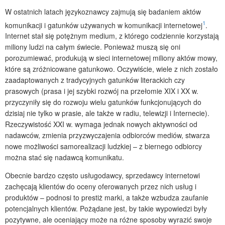
W ostatnich latach językoznawcy zajmują się badaniem aktów
1
komunikacji i gatunków używanych w komunikacji internetowej
.
Internet stał się potężnym medium, z którego codziennie korzystają
miliony ludzi na całym świecie. Ponieważ muszą się oni
porozumiewać, produkują w sieci internetowej miliony aktów mowy,
które są zróżnicowane gatunkowo. Oczywiście, wiele z nich zostało
zaadaptowanych z tradycyjnych gatunków literackich czy
prasowych (prasa i jej szybki rozwój na przełomie XIX i XX w.
przyczyniły się do rozwoju wielu gatunków funkcjonujących do
dzisiaj nie tylko w prasie, ale także w radiu, telewizji i Internecie).
Rzeczywistość XXI w. wymaga jednak nowych aktywności od
nadawców, zmienia przyzwyczajenia odbiorców mediów, stwarza
nowe możliwości samorealizacji ludzkiej – z biernego odbiorcy
można stać się nadawcą komunikatu.
Obecnie bardzo często usługodawcy, sprzedawcy internetowi
zachęcają klientów do oceny oferowanych przez nich usług i
produktów – podnosi to prestiż marki, a także wzbudza zaufanie
potencjalnych klientów. Pożądane jest, by takie wypowiedzi były
pozytywne, ale oceniający może na różne sposoby wyrazić swoje