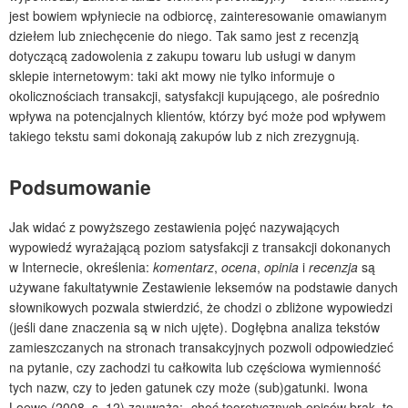
jest bowiem wpłyniecie na odbiorcę, zainteresowanie omawianym
dziełem lub zniechęcenie do niego. Tak samo jest z recenzją
dotyczącą zadowolenia z zakupu towaru lub usługi w danym
sklepie internetowym: taki akt mowy nie tylko informuje o
okolicznościach transakcji, satysfakcji kupującego, ale pośrednio
wpływa na potencjalnych klientów, którzy być może pod wpływem
takiego tekstu sami dokonają zakupów lub z nich zrezygnują.
Podsumowanie
Jak widać z powyższego zestawienia pojęć nazywających
wypowiedź wyrażającą poziom satysfakcji z transakcji dokonanych
w Internecie, określenia:
komentarz
,
ocena
,
opinia
i
recenzja
są
używane fakultatywnie Zestawienie leksemów na podstawie danych
słownikowych pozwala stwierdzić, że chodzi o zbliżone wypowiedzi
(jeśli dane znaczenia są w nich ujęte). Dogłębna analiza tekstów
zamieszczanych na stronach transakcyjnych pozwoli odpowiedzieć
na pytanie, czy zachodzi tu całkowita lub częściowa wymienność
tych nazw, czy to jeden gatunek czy może (sub)gatunki. Iwona
Loewe (2008, s. 12) zauważa: „choć teoretycznych opisów brak, to