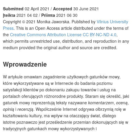
Submitted
02 April 2021 /
Accepted
30 June 2021
Įteikta
2021 04 02 /
Priimta
2021 06 30
Copyright © 2021 Monika Jaworska. Published by
Vilnius University
Press
. This is an Open Access article distributed under the terms of
the
Creative Commons Attribution License CC BY-NC-ND 4.0
,
which permits unrestricted use, distribution, and reproduction in any
medium provided the original author and source are credited.
Wprowadzenie
W artykule omawiam zagadnienie użytkowych gatunków mowy,
które wykorzystywane są w Internecie do badania poziomu
satysfakcji klientów po dokonaniu zakupu towarów i usług na
portalach oferujących różnorodne produkty. Staram się określić, jaki
gatunek mowy reprezentują teksty nazywane
komentarzem
,
oceną
,
opinią
i
recenzją
. Współcześnie Internet odgrywa olbrzymią rolę w
kształtowaniu kultury, ma wpływ na otaczający świat, dlatego
istotne poznawczo jest prześledzenie przemian dokonujących się w
tradycyjnych gatunkach mowy wykorzystywanych i