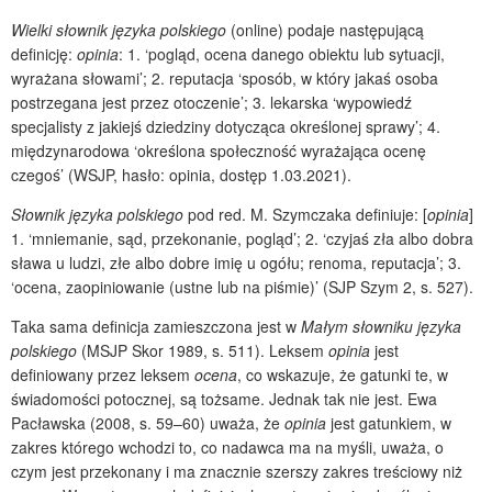
Wielki słownik języka polskiego
(online) podaje następującą
definicję:
opinia
: 1. ‘pogląd, ocena danego obiektu lub sytuacji,
wyrażana słowami’; 2. reputacja ‘sposób, w który jakaś osoba
postrzegana jest przez otoczenie’; 3. lekarska ‘wypowiedź
specjalisty z jakiejś dziedziny dotycząca określonej sprawy’; 4.
międzynarodowa ‘określona społeczność wyrażająca ocenę
czegoś’ (WSJP, hasło: opinia, dostęp 1.03.2021).
Słownik
języka polskiego
pod red. M. Szymczaka definiuje: [
opinia
]
1. ‘mniemanie, sąd, przekonanie, pogląd’; 2. ‘czyjaś zła albo dobra
sława u ludzi, złe albo dobre imię u ogółu; renoma, reputacja’; 3.
‘ocena, zaopiniowanie (ustne lub na piśmie)’ (SJP Szym 2, s. 527).
Taka sama definicja zamieszczona jest w
Małym słowniku języka
polskiego
(MSJP Skor 1989, s. 511). Leksem
opinia
jest
definiowany przez leksem
ocena
, co wskazuje, że gatunki te, w
świadomości potocznej, są tożsame. Jednak tak nie jest. Ewa
Pacławska (2008, s. 59–60) uważa, że
opinia
jest gatunkiem, w
zakres którego wchodzi to, co nadawca ma na myśli, uważa, o
czym jest przekonany i ma znacznie szerszy zakres treściowy niż