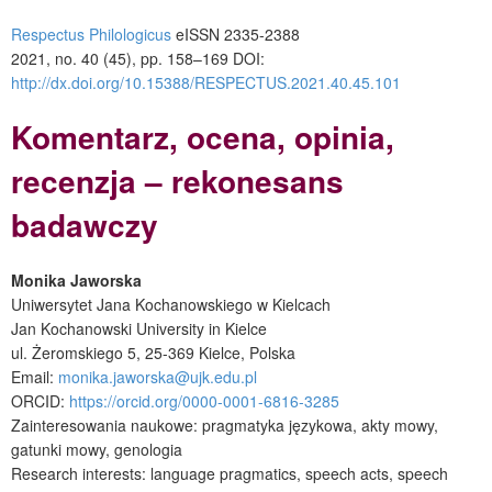
Respectus Philologicus
eISSN 2335-2388
2021, no. 40 (45), pp. 158–169
DOI:
http://dx.doi.org/10.15388/RESPECTUS.2021.40.45.101
Komentarz, ocena, opinia,
recenzja – rekonesans
badawczy
Monika Jaworska
Uniwersytet Jana Kochanowskiego w Kielcach
Jan Kochanowski University in Kielce
ul. Żeromskiego 5, 25-369 Kielce, Polska
Email:
monika.jaworska@ujk.edu.pl
ORCID:
https://orcid.org/0000-0001-6816-3285
Zainteresowania naukowe: pragmatyka językowa, akty mowy,
gatunki mowy, genologia
Research interests: language pragmatics, speech acts, speech