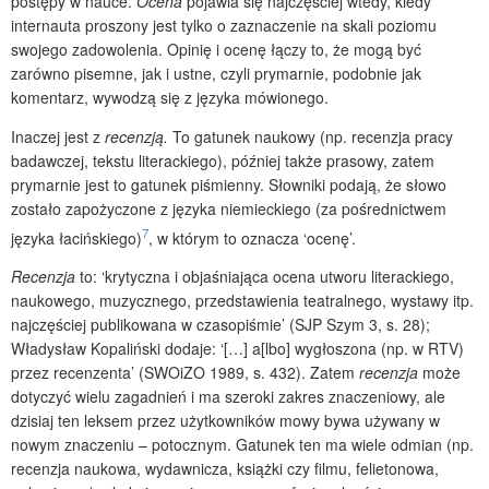
postępy w nauce.
Ocena
pojawia się najczęściej wtedy, kiedy
internauta proszony jest tylko o zaznaczenie na skali poziomu
swojego zadowolenia. Opinię i ocenę łączy to, że mogą być
zarówno pisemne, jak i ustne, czyli prymarnie, podobnie jak
komentarz, wywodzą się z języka mówionego.
Inaczej jest z
recenzją.
To gatunek naukowy (np. recenzja pracy
badawczej, tekstu literackiego), później także prasowy, zatem
prymarnie jest to gatunek piśmienny. Słowniki podają, że słowo
zostało zapożyczone z języka niemieckiego (za pośrednictwem
7
języka łacińskiego)
, w którym to oznacza ‘ocenę’.
Recenzja
to: ‘krytyczna i objaśniająca ocena utworu literackiego,
naukowego, muzycznego, przedstawienia teatralnego, wystawy itp.
najczęściej publikowana w czasopiśmie’ (SJP Szym 3, s. 28);
Władysław Kopaliński dodaje: ‘[…] a[lbo] wygłoszona (np. w RTV)
przez recenzenta’ (SWOiZO 1989, s. 432). Zatem
recenzja
może
dotyczyć wielu zagadnień i ma szeroki zakres znaczeniowy, ale
dzisiaj ten leksem przez użytkowników mowy bywa używany w
nowym znaczeniu – potocznym. Gatunek ten ma wiele odmian (np.
recenzja naukowa, wydawnicza, książki czy filmu, felietonowa,