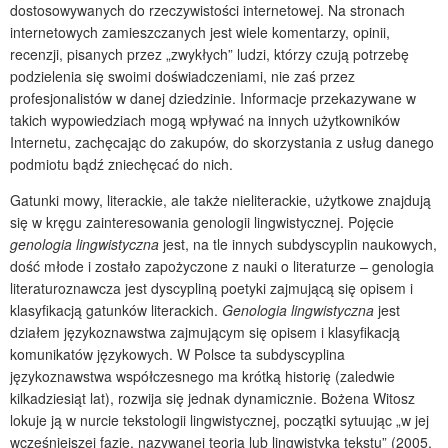
dostosowywanych do rzeczywistości internetowej. Na stronach
internetowych zamieszczanych jest wiele komentarzy, opinii,
recenzji, pisanych przez „zwykłych” ludzi, którzy czują potrzebę
podzielenia się swoimi doświadczeniami, nie zaś przez
profesjonalistów w danej dziedzinie. Informacje przekazywane w
takich wypowiedziach mogą wpływać na innych użytkowników
Internetu, zachęcając do zakupów, do skorzystania z usług danego
podmiotu bądź zniechęcać do nich.
Gatunki mowy, literackie, ale także nieliterackie, użytkowe znajdują
się w kręgu zainteresowania genologii lingwistycznej. Pojęcie
genologia lingwistyczna
jest, na tle innych subdyscyplin naukowych,
dość młode i zostało zapożyczone z nauki o literaturze – genologia
literaturoznawcza jest dyscypliną poetyki zajmującą się opisem i
klasyfikacją gatunków literackich.
Genologia lingwistyczna
jest
działem językoznawstwa zajmującym się opisem i klasyfikacją
komunikatów językowych. W Polsce ta subdyscyplina
językoznawstwa współczesnego ma krótką historię (zaledwie
kilkadziesiąt lat), rozwija się jednak dynamicznie. Bożena Witosz
lokuje ją w nurcie tekstologii lingwistycznej, początki sytuując „w jej
wcześniejszej fazie, nazywanej teorią lub lingwistyką tekstu” (2005,