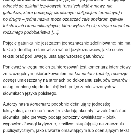
odnosić do działań językowych (prostych aktów mowy, nie
gatunków, które podlegają określonym obligacjom formalnym) i –
po drugie – jedna nazwa może oznaczać całe spektrum zjawisk
tekstowych i komunikacyjnych, które wykazują się różnym stopniem
rodzimego podobieństwa […].
Pojęcie gatunku nie jest zatem jednoznacznie zdefiniowane; nie ma
także jednolitego stanowiska wśród językoznawców, jakie cechy
tekstu brać pod uwagę, ustalając wzorzec gatunkowy.
Ponieważ w kręgu moich zainteresowań jest komentarz internetowy
ze szczególnym ukierunkowaniem na
komentarz
(
opinię
,
recenzję
,
ocenę
) umieszczany na stronach po dokonaniu zakupów towarów i
usług, odniosę się do definicji tych pojęć zamieszczonych w
słownikach języka polskiego.
Autorzy hasła
komentarz
podobnie definiują tę jednostkę
leksykalną, ale nieco inaczej rozkładają akcenty i w zależności od
słownika, jako pierwszy podają potoczny kwalifikator – plotki,
wypowiedzi/uwagi krytyczne, złośliwe; skupiają się na znaczeniu
publicystycznym, jako utworze omawiającym lub oceniającym tekst