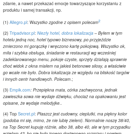
zdanie, a nawet przekazać emocje towarzyszące korzystaniu z
produktu i samej transakcji, np.
2
(1)
Allegro.pl
: W
szystko zgodne z opisem polecam
(2)
Tripadvisor.pl
:
Niezły hotel, dobra lokalizacja
– Byłem w tym
hotelu jedną noc, hotel typowo biznesowy, po przyjeździe
zmierzono mi gorączkę i wręczono kartę pokojową. Wszystko ok,
miła i szybka obsługa, śniadanie w restauracji wg wcześniej
zadeklarowanego menu, pokoje czyste, sprzęty działają sprawnie
choć widok z okna miałem na jakieś betonowe silosy, a właściwie
go wcale nie było. Dobra lokalizacja ze względu na bliskość targów
i innych centr handlowych. Polecam
.;
(3)
Empik.com
: Przepiękna mata, córka zachwycona, jednak
zawieszka sowa nie wydaje dźwięku, chociaż na opakowaniu jest
opisane, że wydaje melodyjke
..
(4) Top
Secret.pl
:
Płaszcz jest cudowny, cieplutki, ma piękny kolor
(podoba mi się, mimo, że nie lubię zieleni). Normalnie noszę 38/40,
na Top Secret kupuję różnie, albo 38, albo 40, ale w tym przypadku
wzięłam 42, bo nie było innego dostępnego rozmiaru i powiem