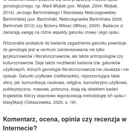
genologicznego, np. Marii Wojtak (por. Wojtak, 2004; Wojtak,
2014), Jerzego Bartmińskiego i Stanisławy Niebrzegowskiej-
Bartmińskiej (por. Bartmiński, Niebrzegowska Bartmińska 2009;
Bartmiński 2012) czy Bożeny Witosz (Witosz, 2005). Badacze ci
zwracają uwagę na różne aspekty gatunku mowy i jego opisu.
Różnorakie podejście do badania zagadnienia gatunku powoduje,
że genologia jest w centrum zainteresowania nie tylko
językoznawców i literaturoznawców, ale także antropologów czy
kulturoznawców. Daje także możliwość badania tzw. gatunków
użytkowych, których genologia literaturoznawcza nie zauważa i nie
opisuje. Gatunki użytkowe (nieliterackie), reprezentujące takie
sfery, jak: komunikacja naukowa, religijna, kancelaryjno-użytkowa,
publicystyczna, masowa, potoczna, stają się obiektem badań
lingwistów, którzy stopniowo wypracowują metodologię ich opisu i
klasyfikacji (Ostaszewska, 2020, s. 18).
Komentarz, ocena, opinia czy recenzja w
Internecie?