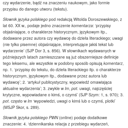
czy wydarzenie, bądź na znaczeniu naukowym, jako formie
przypisu do danego utworu (tekstu).
Słownik języka polskiego
pod redakcją Witolda Doroszewskiego, z
lat 60. XX w., podaje jedno znaczenie
komentarza
: ‘przypisy
objaśniające, o charakterze historycznym, językowym itp.,
dodawane przez autora czy wydawcę do dzieła literackiego; uwagi
(nie tylko pisemne) objaśniające, interpretujące jakiś tekst lub
wydarzenie’ (SJP Dor 3, s. 856). W słownikach wydawanych w
późniejszych latach zamieszczane są już obszerniejsze definicje
tego leksemu, ale wszystkie w podobny sposób opisują
komentarz
,
np. 1. ‘przypisy do tekstu, do dzieła literackiego itp. o charakterze
historycznym, językowym itp., dodawane przez autora lub
wydawcę’; 2. ‘artykuł publicystyczny, wypowiedź omawiająca
aktualne wydarzenia’; 3. zwykle w
lm
,
pot
. uwagi, najczęściej
krytyczne, wypowiadane o kimś, o czymś’ (SJP Szym: 1, s. 970); 3.
pot
. często w
lm ‘
wypowiedzi, uwagi o kimś lub o czymś, plotki’
(MSJP Skor, s. 289).
Słownik języka polskiego PWN
(online) podaje dodatkowe
znaczenie: 4. ‘dziennikarska relacja z przebiegu wydarzeń,