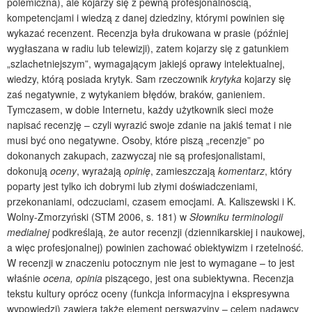
polemiczna), ale kojarzy się z pewną profesjonalnością,
kompetencjami i wiedzą z danej dziedziny, którymi powinien się
wykazać recenzent. Recenzja była drukowana w prasie (później
wygłaszana w radiu lub telewizji), zatem kojarzy się z gatunkiem
„szlachetniejszym”, wymagającym jakiejś oprawy intelektualnej,
wiedzy, którą posiada krytyk. Sam rzeczownik
krytyka
kojarzy się
zaś negatywnie, z wytykaniem błędów, braków, ganieniem.
Tymczasem, w dobie Internetu, każdy użytkownik sieci może
napisać recenzję – czyli wyrazić swoje zdanie na jakiś temat i nie
musi być ono negatywne. Osoby, które piszą „recenzje” po
dokonanych zakupach, zazwyczaj nie są profesjonalistami,
dokonują
oceny
, wyrażają
opinię
, zamieszczają
komentarz
, który
poparty jest tylko ich dobrymi lub złymi doświadczeniami,
przekonaniami, odczuciami, czasem emocjami. A. Kaliszewski i K.
Wolny-Zmorzyński (STM 2006, s. 181) w
Słowniku terminologii
medialnej
podkreślają, że autor recenzji (dziennikarskiej i naukowej,
a więc profesjonalnej) powinien zachować obiektywizm i rzetelność.
W recenzji w znaczeniu potocznym nie jest to wymagane – to jest
właśnie
ocena,
opinia
piszącego, jest ona subiektywna. Recenzja
tekstu kultury oprócz oceny (funkcja informacyjna i ekspresywna
wypowiedzi) zawiera także element perswazyjny – celem nadawcy