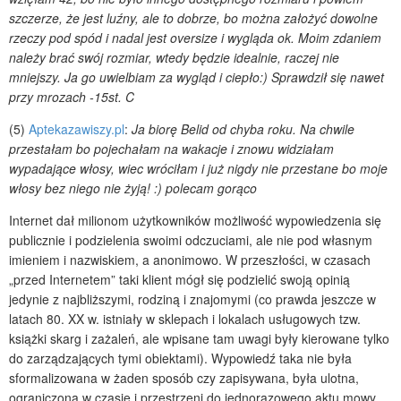
szczerze, że jest luźny, ale to dobrze, bo można założyć dowolne
rzeczy pod spód i nadal jest oversize i wygląda ok. Moim zdaniem
należy brać swój rozmiar, wtedy będzie idealnie, raczej nie
mniejszy. Ja go uwielbiam za wygląd i ciepło:) Sprawdził się nawet
przy mrozach -15st. C
(5)
Aptekazawiszy.pl
:
Ja biorę Belid od chyba roku. Na chwile
przestałam bo pojechałam na wakacje i znowu widziałam
wypadające włosy, wiec wróciłam i już nigdy nie przestane bo moje
włosy bez niego nie żyją! :) polecam gorąco
Internet dał milionom użytkowników możliwość wypowiedzenia się
publicznie i podzielenia swoimi odczuciami, ale nie pod własnym
imieniem i nazwiskiem, a anonimowo. W przeszłości, w czasach
„przed Internetem” taki klient mógł się podzielić swoją opinią
jedynie z najbliższymi, rodziną i znajomymi (co prawda jeszcze w
latach 80. XX w. istniały w sklepach i lokalach usługowych tzw.
książki skarg i zażaleń, ale wpisane tam uwagi były kierowane tylko
do zarządzających tymi obiektami). Wypowiedź taka nie była
sformalizowana w żaden sposób czy zapisywana, była ulotna,
ograniczona w czasie i przestrzeni do jednorazowego aktu mowy.