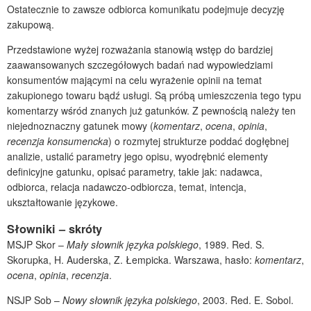
Ostatecznie to zawsze odbiorca komunikatu podejmuje decyzję
zakupową.
Przedstawione wyżej rozważania stanowią wstęp do bardziej
zaawansowanych szczegółowych badań nad wypowiedziami
konsumentów mającymi na celu wyrażenie opinii na temat
zakupionego towaru bądź usługi. Są próbą umieszczenia tego typu
komentarzy wśród znanych już gatunków. Z pewnością należy ten
niejednoznaczny gatunek mowy (
komentarz
,
ocena
,
opinia
,
recenzja konsumencka
) o rozmytej strukturze poddać dogłębnej
analizie, ustalić parametry jego opisu, wyodrębnić elementy
definicyjne gatunku, opisać parametry, takie jak: nadawca,
odbiorca, relacja nadawczo-odbiorcza, temat, intencja,
ukształtowanie językowe.
Słowniki – skróty
MSJP Skor –
Mały słownik języka polskiego
, 1989. Red. S.
Skorupka, H. Auderska, Z. Łempicka. Warszawa, hasło:
komentarz
,
ocena
,
opinia
,
recenzja
.
NSJP Sob –
Nowy słownik języka polskiego
, 2003. Red. E. Sobol.