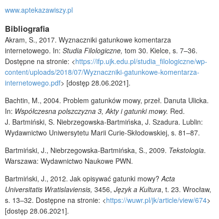
www.aptekazawiszy.pl
Bibliografia
Akram, S., 2017. Wyznaczniki gatunkowe komentarza
internetowego. In:
Studia Filologiczne,
tom 30. Kielce, s. 7–36.
Dostępne na stronie: <
https://ifp.ujk.edu.pl/studia_filologiczne/wp-
content/uploads/2018/07/Wyznaczniki-gatunkowe-komentarza-
internetowego.pdf
> [dostęp 28.06.2021].
Bachtin, M., 2004. Problem gatunków mowy, przeł. Danuta Ulicka.
In:
Współczesna polszczyzna 3,
Akty i gatunki mowy.
Red.
J. Bartmiński, S. Niebrzegowska-Bartmińska, J. Szadura. Lublin:
Wydawnictwo Uniwersytetu Marii Curie-Skłodowskiej, s. 81–87.
Bartmiński, J., Niebrzegowska-Bartmińska, S., 2009.
Tekstologia
.
Warszawa: Wydawnictwo Naukowe PWN.
Bartmiński, J., 2012. Jak opisywać gatunki mowy?
Acta
Universitatis Wratislaviensis,
3456,
Język a Kultura
, t. 23. Wrocław,
s. 13–32. Dostępne na stronie: <
https://wuwr.pl/jk/article/view/674
>
[dostęp 28.06.2021].