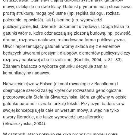
mowy, dzieląc je na dwie klasy. Gatunki prymarne mają stosunkowo
prostą strukturę, mogą być ustne (np. replika dialogu, rozkaz,
polecenie, opowieść), jak i pisemne (np. wypowiedzi
publicystyczne, list, dziennik, dokument urzędowy). Druga klasa to
gatunki wtórne, które odznaczają się złożoną budową, np. powieść,
dramat, rozprawa naukowa, rozbudowana forma publicystyczna.
Utwór reprezentujący gatunek wtórny składa się z elementów
będących utworami prostymi: dialogów, elementów publicystyki czy
rozprawy naukowej albo filozoficznej (Bachtin, 2004, s. 81–83).
Zdaniem badacza o wyborze gatunku decyduje zamiar
komunikacyjny nadawcy.
Najwcześniejsze w Polsce (niemal równolegle z Bachtinem) i
obejmujące szeroki zasięg kryteriów rozważania genologiczne
przeprowadziła Stefania Skwarczyńska, która za główny w opisie
gatunku parametr uznała funkcję tekstu. Przy czym badaczka w
swojej koncepcji ujęła całe uniwersum mowy, a więc nie tylko
utwory literackie, ale także wypowiedzi pozaliterackie
(Skwarczyńska, 2004).
W ostatnich latach pojawiło się kilka propozycji modelu opisu