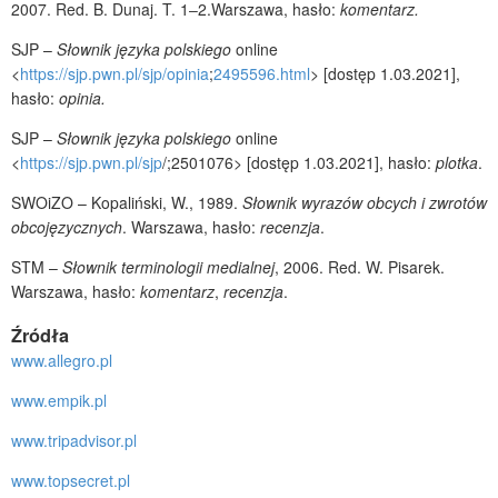
2007. Red. B. Dunaj. T. 1‒2.Warszawa, hasło:
komentarz.
SJP –
Słownik języka polskiego
online
<
https://sjp.pwn.pl/sjp/opinia
;
2495596.html
> [dostęp 1.03.2021],
hasło:
opinia.
SJP –
Słownik języka polskiego
online
<
https://sjp.pwn.pl/sjp
/;2501076> [dostęp 1.03.2021], hasło:
plotka
.
SWOiZO – Kopaliński, W., 1989.
Słownik wyrazów obcych i zwrotów
obcojęzycznych
. Warszawa, hasło:
recenzja
.
STM –
Słownik terminologii medialnej
, 2006. Red. W. Pisarek.
Warszawa, hasło:
komentarz
,
recenzja
.
Źródła
www.allegro.pl
www.empik.pl
www.tripadvisor.pl
www.topsecret.pl