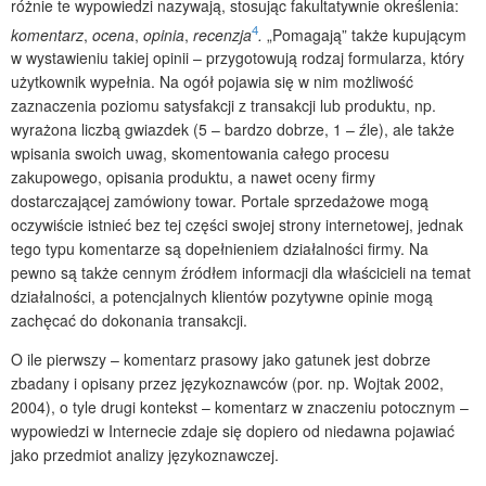
różnie te wypowiedzi nazywają, stosując fakultatywnie określenia:
4
komentarz
,
ocena
,
opinia
,
recenzja
.
„Pomagają” także kupującym
w wystawieniu takiej opinii – przygotowują rodzaj formularza, który
użytkownik wypełnia. Na ogół pojawia się w nim możliwość
zaznaczenia poziomu satysfakcji z transakcji lub produktu, np.
wyrażona liczbą gwiazdek (5 – bardzo dobrze, 1 – źle), ale także
wpisania swoich uwag, skomentowania całego procesu
zakupowego, opisania produktu, a nawet oceny firmy
dostarczającej zamówiony towar. Portale sprzedażowe mogą
oczywiście istnieć bez tej części swojej strony internetowej, jednak
tego typu komentarze są dopełnieniem działalności firmy. Na
pewno są także cennym źródłem informacji dla właścicieli na temat
działalności, a potencjalnych klientów pozytywne opinie mogą
zachęcać do dokonania transakcji.
O ile pierwszy – komentarz prasowy jako gatunek jest dobrze
zbadany i opisany przez językoznawców (por. np. Wojtak 2002,
2004), o tyle drugi kontekst – komentarz w znaczeniu potocznym –
wypowiedzi w Internecie zdaje się dopiero od niedawna pojawiać
jako przedmiot analizy językoznawczej.