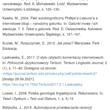
narodowego
. Red. K. Michalewski. Łódź: Wydawnictwo
Uniwersytetu Łódzkiego, s. 120–130.
Kawka, M., 2004. Pakt autobiograficzny Phillipe’a Lejeune’a a
internetowe blogi – narodziny gatunku
.
In:
Gatunki mowy i ich
ewolucja
. T. II.
Tekst a gatunek
. Red. D. Ostaszewska. Katowice:
Wydawnictwo Uniwersytetu Śląskiego, s. 157–167.
Kuziak, M., Rzepczyński, S., 2012.
Jak pisać?
Warszawa: Park
Edukacja.
Laskowska, E., 2017. O stylu (stylach) komentarzy internetowych.
In:
Półrocznik Językoznawczy Tertium. Tertium Lingiustic Journal
,
2
(1), s. 71–80. Dostępne na stronie:
<
https://journal.tertium.edu.pl/index.php/JaK/article/view/6/47
[dostęp 28.06.2021].
https://doi.org/10.7592/Tertium2017.2.1.Laskowska
.
Loewe, I., 2008. Polska genologia lingwistyczna. Rekonesans.
In:
Tekst i Dyskurs = Text und Diskurs,
1, s. 5–15.
Małyszko, J., 2015.
Automatyczne przetwarzanie recenzji