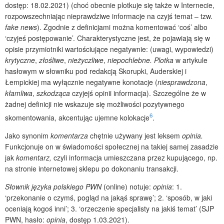
dostęp: 18.02.2021) (choć obecnie plotkuje się także w Internecie,
rozpowszechniając nieprawdziwe informacje na czyjś temat – tzw.
fake news
). Zgodnie z definicjami można komentować ‘coś’ albo
‘czyjeś postępowanie’. Charakterystyczne jest, że pojawiają się w
opisie przymiotniki wartościujące negatywnie: (uwagi, wypowiedzi)
krytyczne
,
złośliwe
,
nieżyczliwe
,
niepochlebne. Plotka
w artykule
hasłowym w słowniku pod redakcją Skorupki, Auderskiej i
Łempickiej ma wyłącznie negatywne konotacje (
niesprawdzona
,
kłamliwa
,
szkodząca
czyjejś opinii informacja). Szczególne że w
żadnej definicji nie wskazuje się możliwości pozytywnego
6
skomentowania, akcentując ujemne kolokacje
.
Jako synonim
komentarza
chętnie używany jest leksem
opinia.
Funkcjonuje on w świadomości społecznej na takiej samej zasadzie
jak
komentarz,
czyli informacja umieszczana przez kupującego, np.
na stronie internetowej sklepu po dokonaniu transakcji.
Słownik języka polskiego PWN
(online) notuje:
opinia
: 1.
‘przekonanie o czymś, pogląd na jakąś sprawę’; 2. ‘sposób, w jaki
oceniają kogoś inni’; 3. ‘orzeczenie specjalisty na jakiś temat’ (SJP
PWN, hasło:
opinia
, dostęp 1.03.2021).