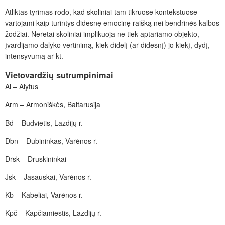
Atliktas tyrimas rodo, kad skoliniai tam tikruose kontekstuose
vartojami kaip turintys didesnę emocinę raišką nei bendrinės kalbos
žodžiai. Neretai skoliniai implikuoja ne tiek aptariamo objekto,
įvardijamo dalyko vertinimą, kiek didelį (ar didesnį) jo kiekį, dydį,
intensyvumą ar kt.
Vietovardžių sutrumpinimai
Al – Alytus
Arm – Armoniškės, Baltarusija
Bd – Būdvietis, Lazdijų r.
Dbn – Dubininkas, Varėnos r.
Drsk – Druskininkai
Jsk – Jasauskai, Varėnos r.
Kb – Kabeliai, Varėnos r.
Kpč – Kapčiamiestis, Lazdijų r.