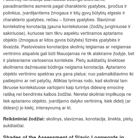
pavadinantiems asmenis pagal charakterio ypatybes, įpročius ir
polinkius, įvardijantiems
žmogaus ir kitų gyvų būtybių elgesio ir
charakterio ypatybes, rečiau – fizines ypatybes. Slavizmai
kontekstinę konotaciją įgauna kontekstuose (žodžių junginiuose ir
sakiniuose), kuriuose tam tikru aspektu vertinamos aptariamo
objekto (žmogaus ar kitos gyvos būtybės) fizinės ypatybės ir
išvaizda. Pastoviosios konotacijos skolinių teigiamas ar neigiamas
vertinimo atspalvis gali būti fiksuojamas ne tik atskirame žodyje, bet
ir platesniame vartosenos kontekste. Pietų aukštaičių šnektose
skoliniams dažniausiai būdinga neigiama konotacija. Aptariamo
objekto vertinimo spektras yra gana platus: nuo pašmaikštavimo iki
pašiepimo ar net patyčių. Atliktas tyrimas rodo, kad skoliniai tam
tikruose kontekstuose vartojami kaip turintys didesnę emocinę
raišką nei bendrinės kalbos žodžiai. Neretai skoliniai implikuoja ne
tiek aptariamo objekto, įvardijamo dalyko vertinimą, kiek didelį (ar
didesnį) jo kiekį, intensyvumą ar kt.
Reikšminiai žodžiai:
skolinys, slavizmas, konotacija, šnekta, pietų
aukštaičiai.
Shades of the Assessment of Slavic Loanwords in