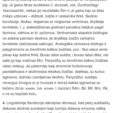
plg.
Jo galva tikras duršliokas
(l.
durszlak
, vok.
Durshschlag
)
‘kiaurasamtis’,
niekas joj neužsilaiko
Švn ir
Jo galva kap va šitas
trūkęs uzbonas – didžiulė, tuščia ir neskamba
Krkš. Skolinio
konotacija, tiksliau, teigiamas ar neigiamas vertinimas, išryškėja
kontekste, t. y. atskleidžiamas gretinant panašius dalykus pagal
išorinius, vidinius ar kt. požymius. Vertinamasis atspalvis būdingas
ne atskirai paimtam skoliniui, jis išryškėja žodžio vartojimo
kontekste (dažniausiai sakinyje). Analogiška vartosena būdinga ir
palyginimams su bendrinės kalbos žodžiais, pvz.:
Nuo alaus senio
pilvas kap statinė
Krkš;
Buvau labai aukšta, i buvau labai dikta, visi
sakė jyj kap malūnas
Mrc.
Pavyzdžių su bendrinės kalbos žodžiais
rasta nedaug. Jei patarmėje kaip sinonimai funkcionuoja
paveldėtosios ir skolintosios leksikos žodžiai, objektas, su kuriuo
lyginama, dažniau įvardijamas skoliniu. Pavyzdžiui, sušalęs,
nerangus žmogus ar jo trumpas ir storas kaklas lyginamas su
kačėnu
(brus.
качaн
, rus.
кoчaн
, l.
kaczan
) Rdm, Bd, Mtl, Mrc, Vlk,
o ne su kopūsto kotu.
4.
Lingvistinėje literatūroje atkreiptas dėmesys, kad pietų aukštaičių
diskurse skoliniai suvokiami kaip turintys didesnę emocinę raišką