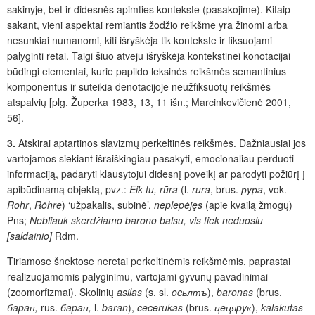
sakinyje, bet ir didesnės apimties kontekste (pasakojime). Kitaip
sakant, vieni aspektai remiantis žodžio reikšme yra žinomi arba
nesunkiai numanomi, kiti išryškėja tik kontekste ir fiksuojami
palyginti retai. Taigi šiuo atveju išryškėja kontekstinei konotacijai
būdingi elementai, kurie papildo leksinės reikšmės semantinius
komponentus ir suteikia denotacijoje neužfiksuotų reikšmės
atspalvių [plg. Župerka 1983, 13, 11 išn.; Marcinkevičienė 2001,
56].
3.
Atskirai aptartinos slavizmų perkeltinės reikšmės. Dažniausiai jos
vartojamos siekiant išraiškingiau pasakyti, emocionaliau perduoti
informaciją, padaryti klausytojui didesnį poveikį ar parodyti požiūrį į
apibūdinamą objektą, pvz.:
Eik tu, rūra
(l.
rura
,
brus.
рyрa
, vok.
Rohr
,
Röhre
) ‘užpakalis, subinė’,
neplepėjęs
(apie kvailą žmogų)
Pns;
Nebliauk skerdžiamo barono balsu, vis tiek neduosiu
[saldainio]
Rdm.
Tiriamose šnektose neretai perkeltinėmis reikšmėmis, paprastai
realizuojamomis palyginimu, vartojami gyvūnų pavadinimai
(zoomorfizmai). Skolinių
asilas
(s. sl.
ocьлтъ
),
baronas
(brus.
бapa
н,
rus.
бapaн,
l.
baran
),
cecerukas
(brus.
цeцяpyк
),
kalakutas