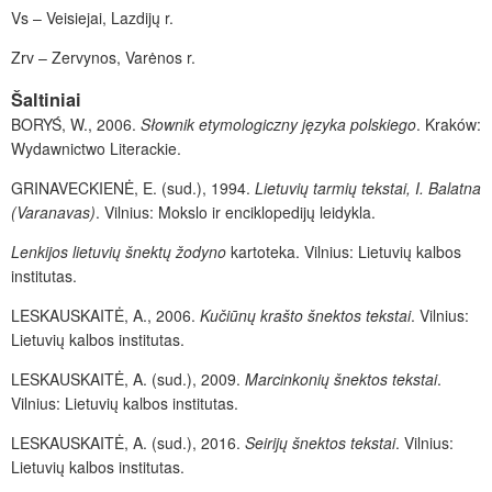
Vs – Veisiejai, Lazdijų r.
Zrv – Zervynos, Varėnos r.
Šaltiniai
BORYŚ, W., 2006.
Słownik etymologiczny języka polskiego
. Kraków:
Wydawnictwo Literackie.
GRINAVECKIENĖ, E. (sud.), 1994.
Lietuvių tarmių tekstai,
I. Balatna
(Varanavas)
. Vilnius: Mokslo ir enciklopedijų leidykla.
Lenkijos lietuvių šnektų žodyno
kartoteka. Vilnius: Lietuvių kalbos
institutas
.
LESKAUSKAITĖ, A.,
2006.
Kučiūnų krašto šnektos tekstai
. Vilnius:
Lietuvių kalbos institutas.
LESKAUSKAITĖ, A.
(sud.)
,
2009.
Marcinkonių šnektos tekstai
.
Vilnius:
Lietuvių kalbos institutas
.
LESKAUSKAITĖ, A.
(sud.)
,
2016.
Seirijų šnektos tekstai
.
Vilnius:
Lietuvių kalbos institutas.