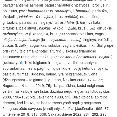
pavadinantiems asmenis pagal charakterio ypatybes, įpročius ir
polinkius, pvz.:
balamūtas
(rus.
бaлaмyт
, l.
bałamut
)
‘padauža,
išdykėlis’,
laidokas, -ė
(l.
łajdak,
brus.
лaйд
áк
) ‘nenaudėlis,
girtuoklis, palaidūnas, tinginys’,
latras / latris
(l.
łotr
) ‘valkata,
girtuoklis, paleistuvis’,
pijokas, -ė
(plg. l.
pijak
, brus.
пiяк
) ‘girtuoklis’,
razbainykas, -ė
(l.
rozbójnik,
brus.
разбойнiк
) ‘plėšikas, vagis’,
ultojus / ultojas / ultojis
(brus.
гyльтaй
, l.
hultaj
) ‘tinginys, veltėdis’,
žulikas
(l.
żulik
) ‘apgavikas, sukčius, vagis, plėšikas’ ir kt. Šiai grupei
priskirtinų teigiamą konotaciją turinčių skolinių tiriamuose
šaltiniuose rasta labai mažai, pvz.:
baikorius / baikiorius
(l.
bajkarz
)
‘juokdarys’
6
. Toks teigiamo ir neigiamo vertinimo santykis
suprantamas, nes iš pagrindinių penkių emocijų keturios (pyktis,
pasibjaurėjimas, liūdesys, baimė) yra neigiamos, tik viena
(džiaugsmas) – teigiama [plg. Lapė, Navikas 2003, 173–177;
Bagdonas, Bliumas 2019, 75]. Tai paaiškina, kodėl neigiamas
vertinimas kalbo
je išreikštas dažniau negu teigiamas [Gudavičius
2000, 130–132; plg. Jakaitienė 1988, 51]. Dialektologai atkreipę
dėmesį, kad lietuvių kalbos tarmėse ypač paplitę neigiamas
žmogaus būdo savybes įvardijantys žodžiai [Jasiūnaitė 1995, 37;
Gritėnienė 2018, 318–338; Sakalauskienė 2022, 284–292, 298;