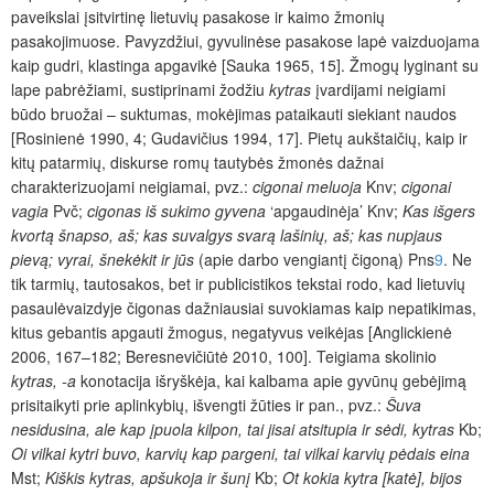
paveikslai įsitvirtinę lietuvių pasakose ir kaimo žmonių
pasakojimuose. Pavyzdžiui, gyvulinėse pasakose lapė vaizduojama
kaip gudri, klastinga apgavikė [Sauka 1965, 15]. Žmogų lyginant su
lape pabrėžiami, sustiprinami žodžiu
kytras
įvardijami neigiami
būdo bruožai – suktumas, mokėjimas pataikauti siekiant naudos
[Rosinienė 1990, 4; Gudavičius 1994, 17]. Pietų aukštaičių, kaip ir
kitų patarmių, diskurse romų tautybės žmonės dažnai
charakterizuojami neigiamai, pvz.:
cigonai meluoja
Knv;
cigonai
vagia
Pvč;
cigonas iš sukimo gyvena
‘apgaudinėja’ Knv;
Kas išgers
kvortą šnapso, aš; kas suvalgys svarą lašinių, aš; kas nupjaus
pievą; vyrai, šnekėkit ir jūs
(apie darbo vengiantį čigoną)
Pns
9
. Ne
tik tarmių, tautosakos, bet ir publicistikos tekstai rodo, kad lietuvių
pasaulėvaizdyje čigonas dažniausiai suvokiamas kaip nepatikimas,
kitus gebantis apgauti žmogus, negatyvus veikėjas [Anglickienė
2006, 167–182; Beresnevičiūtė 2010, 100]. Teigiama skolinio
kytras, -a
konotacija išryškėja, kai kalbama apie gyvūnų gebėjimą
prisitaikyti prie aplinkybių, išvengti žūties ir pan., pvz.:
Šuva
nesidusina, ale kap įpuola kilpon, tai jisai atsitupia ir sėdi, kytras
Kb;
Oi vilkai kytri buvo, karvių kap pargeni, tai vilkai karvių pėdais eina
Mst;
Kiškis kytras, apšukoja ir šunį
Kb;
Ot kokia kytra [katė], bijos