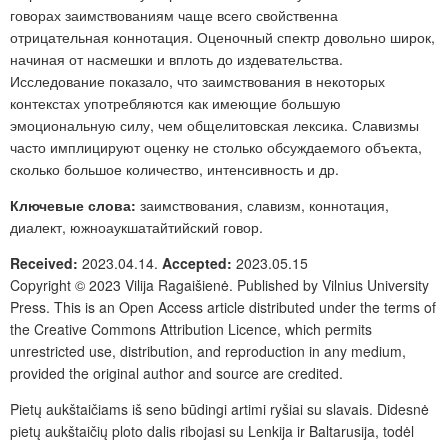
говорах заимствованиям чаще всего свойственна
отрицательная коннотация. Оценочный спектр довольно широк,
начиная от насмешки и вплоть до издевательства.
Исследование показало, что заимствования в некоторых
контекстах употребляются как имеющие большую
эмоциональную силу, чем общелитовская лексика. Славизмы
часто имплицируют оценку не столько обсуждаемого объекта,
сколько большое количество, интенсивность и др.
Ключевые слова:
заимствования, славизм, коннотация,
диалект, южноаукшатайтийский говор.
Received:
2023.04.14.
Accepted:
2023.05.15
Copyright © 2023 Vilija Ragaišienė. Published by
Vilnius University
Press
.
This is an Open Access article distributed under the terms of
the
Creative Commons Attribution Licence
, which permits
unrestricted use, distribution, and reproduction in any medium,
provided the original author and source are credited.
Pietų aukštaičiams iš seno būdingi artimi ryšiai su slavais. Didesnė
pietų aukštaičių ploto dalis ribojasi su Lenkija ir Baltarusija, todėl