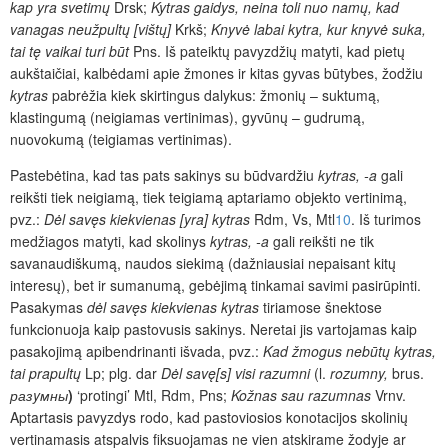
kap yra svetimų
Drsk;
Kytras gaidys, neina toli nuo namų, kad
vanagas neužpultų [vištų]
Krkš;
Knyvė labai kytra, kur knyvė suka,
tai tę vaikai turi būt
Pns. Iš pateiktų pavyzdžių matyti, kad pietų
aukštaičiai, kalbėdami apie žmones ir kitas gyvas būtybes, žodžiu
kytras
pabrėžia kiek skirtingus dalykus: žmonių – suktumą,
klastingumą (neigiamas vertinimas), gyvūnų – gudrumą,
nuovokumą (teigiamas vertinimas).
Pastebėtina, kad tas pats sakinys su būdvardžiu
kytras, -a
gali
reikšti tiek neigiamą, tiek teigiamą aptariamo objekto vertinimą,
pvz.:
Dėl savęs kiekvienas [yra] kytras
Rdm, Vs, Mtl
10
. Iš turimos
medžiagos matyti, kad skolinys
kytras, -a
gali reikšti ne tik
savanaudiškumą, naudos siekimą (dažniausiai nepaisant kitų
interesų), bet ir sumanumą, gebėjimą tinkamai savimi pasirūpinti.
Pasakymas
dėl savęs kiekvienas kytras
tiriamose šnektose
funkcionuoja kaip pastovusis sakinys. Neretai jis vartojamas kaip
pasakojimą apibendrinanti išvada, pvz.:
Kad žmogus nebūtų kytras,
tai prapultų
Lp;
plg. dar
Dėl savę[s] visi razumni
(l.
rozumny,
brus.
разyмны
)
‘protingi’ Mtl, Rdm, Pns;
Kožnas sau razumnas
Vrnv.
Aptartasis pavyzdys rodo, kad pastoviosios konotacijos skolinių
vertinamasis atspalvis fiksuojamas ne vien atskirame žodyje ar