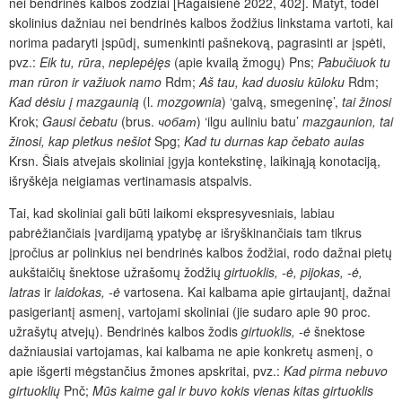
nei bendrinės kalbos žodžiai [Ragaišienė 2022, 402]. Matyt, todėl
skolinius dažniau nei bendrinės kalbos žodžius linkstama vartoti, kai
norima padaryti įspūdį, sumenkinti pašnekovą, pagrasinti ar įspėti,
pvz.:
Eik tu, rūra
,
neplepėjęs
(apie kvailą žmogų) Pns;
Pabučiuok tu
man rūron ir važiuok namo
Rdm;
Aš tau, kad duosiu kūloku
Rdm;
Kad dėsiu į mazgaunią
(l.
mozgownia
) ‘galvą, smegeninę’,
tai žinosi
Krok;
Gausi čebatu
(brus.
чoбaт
) ‘ilgu auliniu batu’
mazgaunion, tai
žinosi, kap pletkus nešiot
Spg;
Kad tu durnas kap čebato aulas
Krsn. Šiais atvejais skoliniai įgyja kontekstinę, laikinąją konotaciją,
išryškėja neigiamas vertinamasis atspalvis.
Tai, kad skoliniai gali būti laikomi ekspresyvesniais, labiau
pabrėžiančiais įvardijamą ypatybę ar išryškinančiais tam tikrus
įpročius ar polinkius nei bendrinės kalbos žodžiai, rodo dažnai pietų
aukštaičių šnektose užrašomų žodžių
girtuoklis, -ė, pijokas, -ė,
latras
ir
laidokas, -ė
vartosena. Kai kalbama apie girtaujantį, dažnai
pasigeriantį asmenį, vartojami skoliniai (jie sudaro apie 90 proc.
užrašytų atvejų). Bendrinės kalbos žodis
girtuoklis, -ė
šnektose
dažniausiai vartojamas, kai kalbama ne apie konkretų asmenį, o
apie išgerti mėgstančius žmones apskritai, pvz.:
Kad pirma nebuvo
girtuoklių
Pnč;
Mūs kaime gal ir buvo kokis vienas kitas girtuoklis