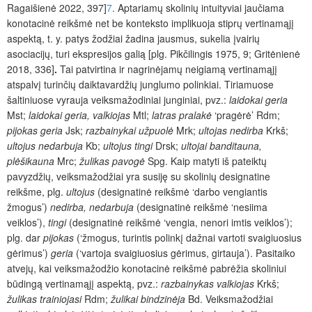
Ragaišienė 2022, 397]
7
.
Aptariamų skolinių intuityviai jaučiama
k
onotacinė reikšmė net be konteksto implikuoja stiprų vertinamąjį
aspektą, t. y. patys žodžiai žadina jausmus, sukelia įvairių
asociacijų, turi ekspresijos galią [plg. Pikčilingis 1975, 9; Gritėnienė
2018, 336]
.
Tai patvirtina ir nagrinėjamų neigiamą vertinamąjį
atspalvį turinčių daiktavardžių junglumo polinkiai. Tiriamuose
šaltiniuose vyrauja veiksmažodiniai junginiai, pvz.:
laidokai geria
Mst;
laidokai geria, valkiojas
Mtl;
latras pralakė
‘pragėrė’
Rdm;
pijokas geria
Jsk;
razbainykai užpuolė
Mrk;
ultojas nedirba
Krkš;
ultojus nedarbuja
Kb;
ultojus tingi
Drsk;
ultojai banditauna,
plėšikauna
Mrc;
žulikas pavogė
Spg. Kaip matyti iš pateiktų
pavyzdžių, veiksmažodžiai yra susiję su skolinių designatine
reikšme, plg.
ultojus
(designatinė reikšmė ‘darbo vengiantis
žmogus’)
nedirba, nedarbuja
(designatinė reikšmė ‘nesiima
veiklos’),
tingi
(designatinė reikšmė ‘vengia, nenori imtis veiklos’);
plg. dar
pijokas
(‘žmogus, turintis polinkį dažnai vartoti svaigiuosius
gėrimus’)
geria
(‘vartoja svaigiuosius gėrimus, girtauja’). Pasitaiko
atvejų, kai veiksmažodžio konotacinė reikšmė pabrėžia skoliniui
būdingą vertinamąjį aspektą, pvz.:
razbainykas valkiojas
Krkš;
žulikas trainiojasi
Rdm;
žulikai bindzinėja
Bd. Veiksmažodžiai