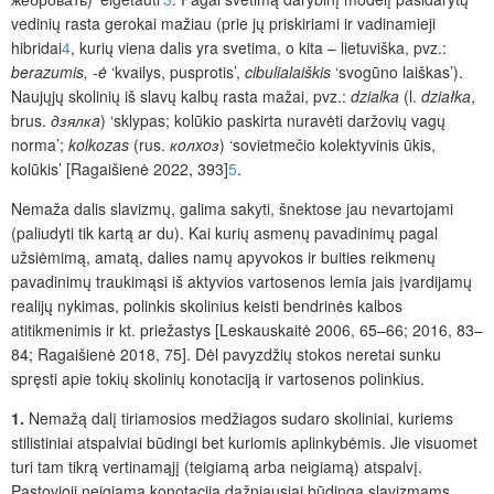
vedinių rasta gerokai mažiau (prie jų priskiriami ir vadinamieji
hibridai
4
, kurių viena dalis yra svetima, o kita – lietuviška, pvz.:
berazumis, -ė
‘kvailys, pusprotis’,
cibulialaiškis
‘svogūno laiškas’).
Naujųjų skolinių iš slavų kalbų rasta mažai, pvz.:
dzialka
(l.
działka
,
brus.
дзялкa
) ‘sklypas; kolūkio paskirta nuravėti daržovių vagų
norma’;
kolkozas
(rus.
кoлxoз
) ‘sovietmečio kolektyvinis ūkis,
kolūkis’ [Ragaišienė 2022, 393]
5
.
Nemaža dalis slavizmų, galima sakyti, šnektose jau nevartojami
(paliudyti tik kartą ar du). Kai kurių asmenų pavadinimų pagal
užsiėmimą, amatą, dalies namų apyvokos ir buities reikmenų
pavadinimų traukimąsi iš aktyvios vartosenos lemia
jais įvardijamų
realijų nykimas, polinkis skolinius keisti bendrinės kalbos
atitikmenimis ir kt. priežastys
[Leskauskaitė 2006, 65–66; 2016, 83–
84;
Ragaišienė 2018, 75
]
. Dėl pavyzdžių stokos neretai sunku
spręsti apie tokių skolinių konotaciją ir vartosenos polinkius.
1.
Nemažą dalį tiriamosios medžiagos sudaro skoliniai, kuriems
stilistiniai atspalviai būdingi bet kuriomis aplinkybėmis. Jie visuomet
turi tam tikrą vertinamąjį (teigiamą arba neigiamą) atspalvį.
Pastovioji neigiama konotacija dažniausiai būdinga slavizmams,