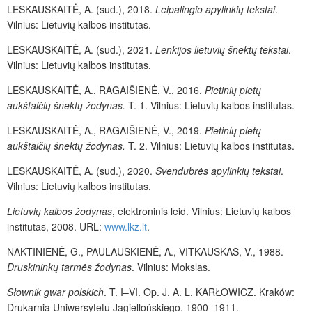
LESKAUSKAITĖ, A.
(sud.)
,
2018.
Leipalingio apylinkių tekstai
.
Vilnius: Lietuvių kalbos institutas
.
LESKAUSKAITĖ, A.
(sud.)
,
2021.
Lenkijos lietuvių šnektų tekstai
.
Vilnius: Lietuvių kalbos institutas
.
LESKAUSKAITĖ, A.
,
RAGAIŠIENĖ, V.,
2016.
Pietinių pietų
aukštaičių šnektų žodynas.
T.
1.
Vilnius: Lietuvių kalbos institutas.
LESKAUSKAITĖ, A.
,
RAGAIŠIENĖ, V.,
2019.
Pietinių pietų
aukštaičių šnektų žodynas.
T. 2. Vilnius: Lietuvių kalbos institutas.
LESKAUSKAITĖ, A.
(sud.)
,
2020.
Švendubrės apylinkių tekstai
.
Vilnius: Lietuvių kalbos institutas
.
Lietuvių kalbos žodynas
, elektroninis leid. Vilnius: Lietuvių kalbos
institutas, 2008. URL:
www.lkz.lt
.
NAKTINIENĖ, G.
,
PAULAUSKIENĖ, A.
,
VITKAUSKAS, V.,
1988.
Druskininkų tarmės žodynas
.
Vilnius: Mokslas.
Słownik gwar polskich
. T. I–VI. Op. J. A. L. KARŁOWICZ. Kraków:
Drukarnia Uniwersytetu Jagiellońskiego, 1900–1911.