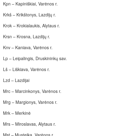
Kpn – Kapiniškiai, Varėnos r.
Krkš – Krikštonys, Lazdijų r.
Krok – Krokialaukis, Alytaus r.
Krsn – Krosna, Lazdijų r.
Knv – Kaniava, Varėnos r.
Lp – Leipalingis, Druskininkų sav.
Lš – Liškiava, Varėnos r.
Lzd – Lazdijai
Mrc – Marcinkonys, Varėnos r.
Mrg – Margionys, Varėnos r.
Mrk – Merkinė
Mrs – Miroslavas, Alytaus r.
Mst – Musteika, Varėnos r.