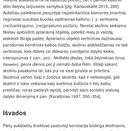
akto dalyvių tarpusavio santykius [plg. Kazlauskaitė 2015, 289].
Aukščiau pateiktame pavyzdyje nepatinkančios kaimynės įmantriai,
neįprastai susuktas kuodas vadinamas kaltūnu; t. y. vertinama
(ne)tvarkingumo,
(ne)įprastumo požiūriu. Neretai skoliniu siekiama
tiksliau apibūdinti aptariamą objektą, pateikti realų jo vaizdą,
atskleisti tikrąją padėtį. Aptariamo objekto vertinimas dažniausiai
parodomas bendrinės kalbos žodžiu, skoliniu atskleidžiamas ne tiek
vertinimas, kiek didelis (ar didesnis) įvardijamo dalyko kiekis,
intensyvumas ir pan., pvz.:
Netikėlis diedas, tokis bezmėnas
(brus.
бязмeн
),
geros dienos per jį nemato boba
Rdm. Kitaip sakant,
skoliniu pasakoma tai, kas yra ne visai įprasta ar priimtina.
Skolinius vartoti, kaip ir žodžius skolintis, kad ir netiesiogiai, gali
skatinti ir tokie veiksniai kaip svetimos kultūros ir kitų kalbų
prestižas, noras padaryti įspūdį, parodyti savo socialinį statusą,
dalyko išmanymą ir pan. [Karaliūnas 1997, 350–354].
Išvados
Pietų aukštaičių šnektose pastovioji konotacija būdinga skoliniams,