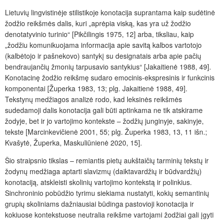
Lietuvių lingvistinėje stilistikoje konotacija suprantama kaip sudėtinė
žodžio reikšmės dalis, kuri „aprėpia viską, kas yra už žodžio
denotatyvinio turinio“
[Pikčilingis 1975, 12]
arba, tiksliau, kaip
„žodžiu komunikuojama informacija apie savitą kalbos vartotojo
(kalbėtojo ir pašnekovo) santykį su designatais arba apie pačių
bendraujančių žmonių tarpusavio santykius“
[Jakaitienė 1988, 49]
.
Konotacinę žodžio reikšmę sudaro emocinis-ekspresinis ir funkcinis
komponentai
[Župerka 1983, 13; plg. Jakaitienė 1988, 49]
.
Tekstynų medžiagos analizė rodo, kad leksinės reikšmės
sudedamoji dalis konotacija gali būti aptinkama ne tik atskirame
žodyje, bet ir jo vartojimo kontekste – žodžių junginyje, sakinyje,
tekste
[Marcinkevičienė 2001, 55; plg. Župerka 1983, 13, 11 išn.;
Kvašytė, Župerka, Maskuliūnienė 2020, 15].
Šio straipsnio tikslas – remiantis pietų aukštaičių tarminių tekstų ir
žodynų medžiaga aptarti slavizmų (daiktavardžių ir būdvardžių)
konotaciją, atskleisti skolinių vartojimo kontekstą ir polinkius.
Sinchroninio pobūdžio tyrimu siekiama nustatyti, kokių semantinių
grupių skoliniams dažniausiai būdinga pastovioji konotacija ir
kokiuose kontekstuose neutralia reikšme vartojami žodžiai gali įgyti