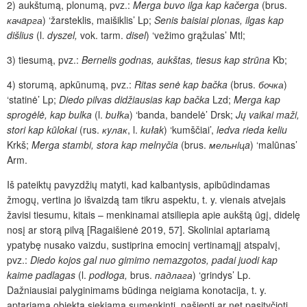
2) aukštumą, plonumą, pvz.:
Merga buvo ilga kap kačerga
(brus.
качaрга
) ‘žarsteklis, maišiklis’ Lp;
Senis baisiai plonas, ilgas kap
dišlius
(l.
dyszel,
vok. tarm.
disel
) ‘vežimo grąžulas’ Mtl;
3) tiesumą, pvz.:
Bernelis godnas, aukštas, tiesus kap strūna
Kb;
4) storumą, apkūnumą, pvz.:
Ritas senė kap bačka
(brus.
бочка
)
‘statinė’ Lp;
Diedo pilvas didžiausias kap bačka
Lzd;
Merga kap
sprogėlė, kap bulka
(l.
bułkа
) ‘banda, bandelė’ Drsk;
Jų vaikai maži,
stori kap kūlokai
(rus.
кyлaк
, l.
kułak
) ‘kumščiai’,
ledva rieda keliu
Krkš;
Merga stambi, stora kap melnyčia
(brus.
мельнiцa
) ‘malūnas’
Arm.
Iš pateiktų pavyzdžių matyti, kad kalbantysis, apibūdindamas
žmogų, vertina jo išvaizdą tam tikru aspektu, t. y. vienais atvejais
žavisi tiesumu, kitais – menkinamai atsiliepia apie aukštą ūgį, didelę
nosį ar storą pilvą [Ragaišienė 2019, 57]. Skoliniai aptariamą
ypatybę nusako vaizdu, sustiprina emocinį vertinamąjį atspalvį,
pvz.:
Diedo kojos gal nuo gimimo nemazgotos, padai juodi kap
kaime padlagas
(l.
podłoga,
brus.
пaдлага
) ‘grindys’ Lp.
Dažniausiai palyginimams būdinga neigiama konotacija, t. y.
aptariamą objektą siekiama sumenkinti, pašiepti ar net pasityčioti,