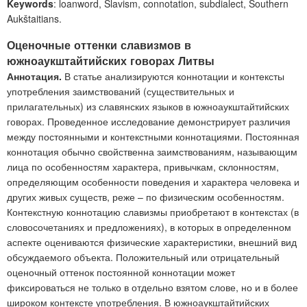
Keywords
: loanword, Slavism, connotation, subdialect, Southern
Aukštaitians.
О
ценочные оттенки славизмов в
южноаукштайтийских говорах Литвы
Аннотация.
В статье анализируются коннотации и контексты
употребления заимствований (существительных и
прилагательных) из славянских языков в южноаукштайтийских
говорах. Проведенное исследование демонстрирует различия
между постоянными и контекстными коннотациями. Постоянная
коннотация обычно свойственна заимствованиям, называющим
лица по особенностям характера, привычкам, склонностям,
определяющим особенности поведения и характера человека и
других живых существ, реже – по физическим особенностям.
Контекстную коннотацию славизмы приобретают в контекстах (в
словосочетаниях и предложениях), в которых в определенном
аспекте оцениваются физические характеристики, внешний вид
обсуждаемого объекта. Положительный или отрицательный
оценочный оттенок постоянной коннотации может
фиксироваться не только в отдельно взятом слове, но и в более
широком контексте употребления. В южноаукштайтийских