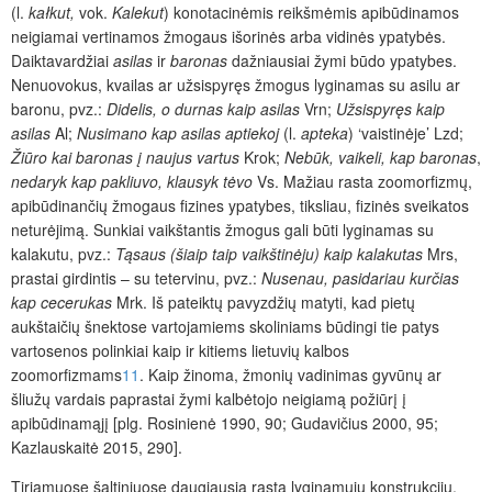
(l.
kałkut,
vok.
Kalekut
) konotacinėmis reikšmėmis apibūdinamos
neigiamai vertinamos žmogaus išorinės arba vidinės ypatybės.
Daiktavardžiai
asilas
ir
baronas
dažniausiai žymi būdo ypatybes.
Nenuovokus, kvailas ar užsispyręs žmogus lyginamas su asilu ar
baronu, pvz.:
Didelis, o durnas kaip asilas
Vrn;
Užsispyręs kaip
asilas
Al;
Nusimano kap asilas aptiekoj
(l.
apteka
) ‘vaistinėje’ Lzd;
Žiūro kai baronas į naujus vartus
Krok;
Nebūk, vaikeli, kap baronas
,
nedaryk kap pakliuvo, klausyk tėvo
Vs. Mažiau rasta zoomorfizmų,
apibūdinančių žmogaus fizines ypatybes, tiksliau, fizinės sveikatos
neturėjimą. Sunkiai vaikštantis žmogus gali būti lyginamas su
kalakutu, pvz.:
Tąsaus (šiaip taip vaikštinėju) kaip kalakutas
Mrs,
prastai girdintis – su tetervinu, pvz.:
Nusenau, pasidariau kurčias
kap cecerukas
Mrk. Iš pateiktų pavyzdžių matyti, kad pietų
aukštaičių šnektose vartojamiems skoliniams būdingi tie patys
vartosenos polinkiai kaip ir kitiems lietuvių kalbos
zoomorfizmams
11
. Kaip žinoma, žmonių vadinimas gyvūnų ar
šliužų vardais paprastai žymi kalbėtojo neigiamą požiūrį į
apibūdinamąjį [plg. Rosinienė 1990, 90;
Gudavičius 2000, 95;
Kazlauskaitė 2015, 290].
Tiriamuose šaltiniuose daugiausia rasta lyginamųjų konstrukcijų,