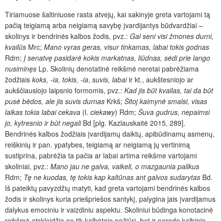
Tiriamuose šaltiniuose rasta atvejų, kai sakinyje greta vartojami tą
pačią teigiamą arba neigiamą savybę įvardijantys būdvardžiai –
skolinys ir bendrinės kalbos žodis, pvz.:
Gal seni visi žmones durni,
kvailūs
Mrc;
Mano vyras geras, visur tinkamas, labai tokis godnas
Rdm;
Į senatvę pasidarė kokis markatnas, liūdnas, sėdi prie lango
nusiminęs
Lp. Skolinių denotatinė reikšmė neretai pabrėžiama
žodžiais
koks, -ia, tokis, -ia
,
suvis, labai
ir kt., aukštesniojo ar
aukščiausiojo laipsnio formomis, pvz.:
Kad jis būt kvailas, tai da būt
pusė bėdos, ale jis suvis durnas
Krkš;
Šitoj kaimynė smalsi, visas
laikas tokia labai cekava
(l.
ciekawy
) Rdm;
Šuva gudrus, nepaimsi
jo, kytresnio ir būt negali
Bd [plg. Kazlauskaitė 2015, 289].
Bendrinės kalbos žodžiais įvardijamų daiktų, apibūdinamų asmenų,
reiškinių ir pan. ypatybes, teigiamą ar neigiamą jų vertinimą
sustiprina, pabrėžia ta pačia ar labai artima reikšme vartojami
skoliniai, pvz.:
Mano jau ne galva, vaikeli, o mazgaunia
palikus
Rdm;
Tę ne kuodas, tę
tokis kap kaltūnas ant galvos sudarytas
Bd.
Iš pateiktų pavyzdžių matyti, kad greta vartojami bendrinės kalbos
žodis ir skolinys kuria priešpriešos santykį, palygina jais įvardijamus
dalykus emociniu ir vaizdiniu aspektu. Skoliniui
būdinga konotacinė
reikšmė atskleidžia ne tik kalbėtojo požiūrį, bet ir parodo kalbinio