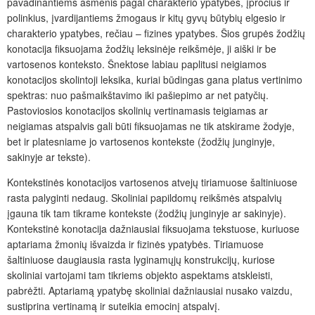
pavadinantiems asmenis pagal charakterio ypatybes, įpročius ir
polinkius, įvardijantiems
žmogaus ir kitų gyvų būtybių elgesio ir
charakterio ypatybes, rečiau – fizines ypatybes. Šios grupės žodžių
konotacija fiksuojama žodžių leksinėje reikšmėje, ji aiški ir be
vartosenos konteksto. Šnektose labiau paplitusi neigiamos
konotacijos skolintoji leksika, kuriai būdingas gana platus vertinimo
spektras: nuo pašmaikštavimo iki pašiepimo ar net patyčių.
Pastoviosios konotacijos skolinių vertinamasis teigiamas ar
neigiamas atspalvis gali būti fiksuojamas ne tik atskirame žodyje,
bet ir platesniame jo vartosenos kontekste (žodžių junginyje,
sakinyje ar tekste).
Kontekstinės konotacijos vartosenos atvejų tiriamuose šaltiniuose
rasta palyginti nedaug. Skoliniai papildomų reikšmės atspalvių
įgauna tik tam tikrame kontekste (žodžių junginyje ar sakinyje).
Kontekstinė konotacija dažniausiai fiksuojama tekstuose, kuriuose
aptariama žmonių išvaizda ir fizinės ypatybės. Tiriamuose
šaltiniuose daugiausia rasta lyginamųjų konstrukcijų, kuriose
skoliniai vartojami tam tikriems objekto aspektams atskleisti,
pabrėžti. Aptariamą ypatybę skoliniai dažniausiai nusako vaizdu,
sustiprina vertinamą ir suteikia emocinį atspalvį.