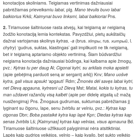
konotacijos skoliniams. Teigiamas vertinimas dažniausiai
pabrėžiamas prieveiksmiu
labai
, plg.
Mano tėvulis buvo labai
baikiorius
Krkš;
Kaimynai buvo linksmi, labai baikioriai
Pns.
2.
Tiriamuose šaltiniuose rasta atvejų, kai teigiamą ar neigiamą
žodžio konotaciją lemia kontekstas. Pavyzdžiui, pietų aukštaičių
dažnai vartojamas skolinys
kytras, -a
(brus.
xiтры
, rus.
хитрый
, l.
chytry
) ‘gudrus, suktas, klastingas’ gali implikuoti ne tik neigiamą,
bet ir teigiamą aptariamo objekto vertinimą. Šiam būdvardžiui
neigiama konotacija dažniausiai būdinga, kai kalbama apie žmogų,
pvz.:
Kytras tu per daug
Al;
Cigonai kytri, su arkliais moka apsieiti
(apie gebėjimą parduoti seną ar sergantį arklį) Knv;
Mano uošvė
kytra, gali visus apsukt
‘apgauti’ Rdm;
Žmonės dėl savęs labai kytri,
net Dievą apgauna, kytresni už Dievą
Mst;
Matai, kokis tu kytras, tu
man uždavei ražančių visą kalbėt
(apie per didelę atgailą už mažą
nusižengimą) Pns. Žmogaus gudrumas, suktumas pabrėžiamas jį
lyginant su čigonu, lape, senu žvirbliu ar velniu, pvz.:
Kytras kap
cigonas
Dbn;
Boba pastaikė kytra kap lapė
Kpn;
Diedas kytras kap
senas žvirblis
Lš;
[Kaimynas] kytras kap velnias, visus apmauna
Bd.
Tiriamuose šaltiniuose užfiksuoti palyginimai nėra atsitiktiniai.
Lapės kaip gudrios veikėjos, velnio – kaip kvailo, bet sukto veikėjo