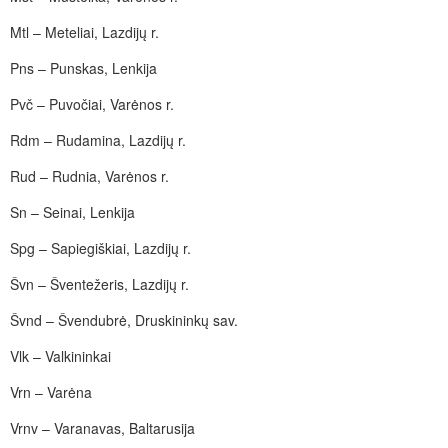
Mtl – Meteliai, Lazdijų r.
Pns – Punskas, Lenkija
Pvč – Puvočiai, Varėnos r.
Rdm – Rudamina, Lazdijų r.
Rud – Rudnia, Varėnos r.
Sn – Seinai, Lenkija
Spg – Sapiegiškiai, Lazdijų r.
Švn – Šventežeris, Lazdijų r.
Švnd – Švendubrė, Druskininkų sav.
Vlk – Valkininkai
Vrn – Varėna
Vrnv – Varanavas, Baltarusija