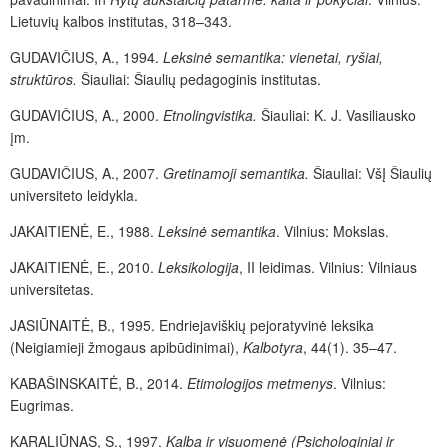
Lietuvių kalbos institutas, 318–343.
GUDAVIČIUS, A., 1994.
Leksinė semantika: vienetai, ryšiai,
struktūros.
Šiauliai: Šiaulių pedagoginis institutas.
GUDAVIČIUS, A., 2000.
Etnolingvistika.
Šiauliai: K. J. Vasiliausko
įm.
GUDAVIČIUS, A., 2007.
Gretinamoji semantika.
Šiauliai: VšĮ Šiaulių
universiteto leidykla.
JAKAITIENĖ, E., 1988.
Leksinė semantika
. Vilnius: Mokslas.
JAKAITIENĖ, E., 2010.
Leksikologija
, II leidimas. Vilnius: Vilniaus
universitetas.
JASIŪNAITĖ, B., 1995. Endriejaviškių pejoratyvinė leksika
(Neigiamieji žmogaus apibūdinimai),
Kalbotyra
,
44(1). 35–47.
KABAŠINSKAITĖ, B., 2014.
Etimologijos metmenys
. Vilnius:
Eugrimas.
KARALIŪNAS, S., 1997.
Kalba ir visuomenė (Psichologiniai ir