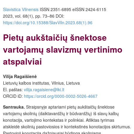
Slavistica Vilnensis
ISSN 2351-6895 eISSN 2424-6115
2023, vol. 68(1), pp. 73–86 DOI:
https://doi.org/10.15388/SlavViln.2023.68(1).96
Pietų aukštaičių šnektose
vartojamų slavizmų vertinimo
atspalviai
Vilija Ragaišienė
Lietuvių kalbos institutas, Vilnius, Lietuva
El. paštas:
vilija.ragaisiene@lki.lt
ORCID iD:
https://orcid.org/0000-0002-5026-4667
Santrauka.
Straipsnyje aptariami pietų aukštaičių šnektose
vartojamų skolinių (daiktavardžių ir būd­vardžių) iš slavų kalbų
konotacija, vartojimo kontekstas ir polinkiai. Atliktas tyrimas
atskleidė skolinių pastoviosios ir kontekstinės konotacijos skirtumus.
Pastovioji konotacija dažniausiai būdinga skoliniams,