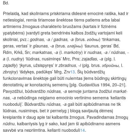
Bd.
Prielaidą, kad skoliniams priskiriama didesnė emocinė raiška, kad ir
netiesiogiai, remia tiriamose šnektose tiems patiems arba labai
artimiems žmogaus charakterio bruožams (kartais ir fizinėms
ypatybėms) įvardyti greta bendrinės kalbos žodžių vartojami kel
i
skoliniai, pvz.:
godnas, -a / gadnas, -a
(brus.
гoдны
) ‘tinkamas,
geras, vertas’ ir
glaunas, -a
(brus.
глaўны
) ‘šaunus, geras’ Bd,
Rdm, Krkš, Sn;
markatnas, -a
(l.
markotny
) ir
nudnas, -a / nūdnas, -
a
(l.
nudny
) ‘liūdnas, nusiminęs’ Mrc, Pns;
zajadlas, -a
(plg. l.
zajadły
) ‘įkyrus, užsispyręs’ ir
zbradnus, -i
(plg. brus.
збройны,
l.
zbrojny
) ‘išdykęs, padūkęs’ Mrg, Zrv
13
. Šių būdvardžių
funkcionavimas šnektoje gali būti nulemtas jiems būdingų skirtingų
denotatinių ar konotacinių sememų [plg. Gudavičius 1994, 20–21].
Pavyzdžiui, būdvardžio
nūdnas, -a
semoje juntama žodžiui
markat­
nas, -a
nebūdinga
neigiamo emocinio vertinimo semema ‘keliantis
nuobodulį’. Būdvardžiu
nūdnas, -a
gali būti apibūdinamas ne tik
liūdnas, nusiminęs, bet ir pernelyg į blogą savijautą dėmesį
kreipiantis ir daug apie tai kalbantis žmogus. Pavadindamas žmogų
nūdnu,
kalbantysis lyg ir sako, kad jam ši apibūdinamo asmens
savybė yra nepriimtina, kelianti nuobodulį
14
.