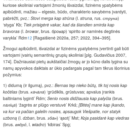
kuriose skoliniai vartojami žmonių išvaizdai, fizinėms ypatybėms
apibūdinti, mažiau – elgesio, būdo, charakterio savybėms įvardyti,
pabrėžti, pvz.:
Stovi merga kap strūna
(l.
struna,
rus.
струна
)
‘styga’ Kb;
Tiek prisigėrė vakar, kad da šiandien smirda
kap
bravoras
(l.
browar
, brus.
бpoвap
) ‘spirito ar naminės degtinės
varykla’ Rdm
12
[Ragaišienė 2020a, 257; 2022, 394–395].
Žmogui apibūdinti, išvaizdai ar fizinėms ypatybėms įvertinti gali būti
vartojami įvairių semantinių grupių skoliniai [plg. Gudavičius 2007,
174]. Dažniausiai pietų aukštaičiai žmogų ar jo kūno dalis lygina su
namų apyvokos daiktais ar ūkio padargais pagal tam tikrus išorinius
požymius:
1) didumą (ir ilgumą), pvz.:
Bernas tep nieko būtų, tik toj nosis kap
kočėlas
(brus.
кaчaлa
) ‘grūdiklis, grūstuvas; apvalus įrankis
baltiniams lyginti’ Rdm;
Senio nosis didžiausia kap palyčia
(brus.
пaлiцa
) ‘žagrės ar plūgo verstuvė’ Krkš;
[Bitės] mane kap įkando,
va kur va pačian galelin nosies, apsaugok Viešpatie, nor statyk
uzboną
(l.
dzban
,
brus.
збaн
) ‘ąsotį’ Mst;
Koja pasidarė kap viedras
(brus.
вядрó
, l.
wiadro
) ‘kibiras’ Spg;