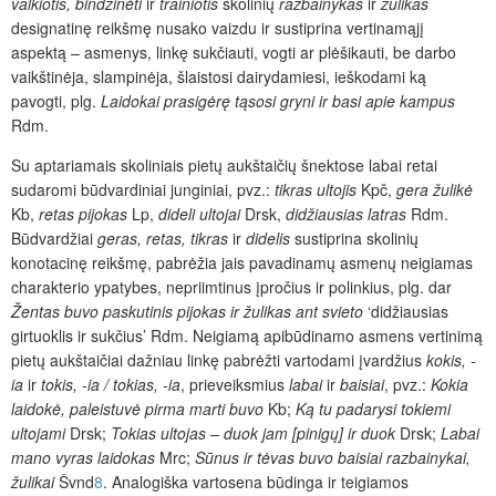
valkiotis, bindzinėti
ir
trainiotis
skolinių
razbainykas
ir
žulikas
designatinę reikšmę nusako vaizdu ir sustiprina vertinamąjį
aspektą – asmenys, linkę sukčiauti, vogti ar plėšikauti, be darbo
vaikštinėja, slampinėja, šlaistosi dairydamiesi, ieškodami ką
pavogti, plg.
Laidokai prasigėrę tąsosi gryni ir basi apie kampus
Rdm.
Su aptariamais skoliniais pietų aukštaičių šnektose labai retai
sudaromi būd­vardiniai junginiai, pvz.:
tikras ultojis
Kpč,
gera žulikė
Kb,
retas pijokas
Lp,
dideli ultojai
Drsk,
didžiausias latras
Rdm.
Būdvardžiai
geras, retas, tik­ras
ir
didelis
sustiprina skolinių
konotacinę reikšmę, pabrėžia jais pavadinamų asmenų neigiamas
charakterio y
patybes, nepriimtinus įpročius ir polinkius, plg. dar
Žentas buvo paskutinis pijokas ir žulikas ant svieto
‘didžiausias
girtuoklis ir sukčius’ Rdm. Neigiamą apibūdinamo asmens vertinimą
pietų aukštaičiai dažniau linkę pabrėžti vartodami įvardžius
kokis, -
ia
ir
tokis, -ia / tokias, -ia
,
prieveiksmius
labai
ir
baisiai
, pvz.:
Kokia
laidokė, paleistuvė pirma marti buvo
Kb;
Ką tu padarysi tokiemi
ultojami
Drsk;
Tokias ultojas – duok jam [pinigų] ir duok
Drsk;
Labai
mano vyras laidokas
Mrc;
Sūnus ir tėvas buvo baisiai razbainykai,
žulikai
Švnd
8
. Analogiška vartosena būdinga ir teigiamos