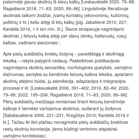
patarmėje gausu skolinių iš slavų kalbų [Leskauskaitė 2020, 79–88;
Ragaišienė 2018, 71–83; 2020, 89–96]. Lingvistinėje literatūroje
skoliniais laikomi žodžiai, įvairių kontaktų (ekonominių, kultūrinių,
politinių ir kt.) keliu atėję iš kitų kalbų [plg. Jakaitienė 2010, 227;
Kardelis 2016, 1 ir ten min. lit.]. Šiame straipsnyje nagrinėjami
skoliniai, į lietuvių kalbą atėję per slavų (lenkų, baltarusių, rusų)
kalbas, vadinami slavizmais
1
.
Apie pietų aukštaičių šnektų žodyną – paveldėtąją ir skolintąją
leksiką – rašyta palyginti nedaug. Paskelbtose publikacijose
nagrinėjama skolinių semantika, morfologinės ypatybės, vartojimo
dažnumas, santykis su bendrinės lietuvių kalbos leksika, aptariami
skolinių atėjimo būdai, jų asimiliacija, adaptacijos ir integracijos
procesai ir kt. [Leskauskaitė 2006, 391–402; 2016, 82–84; 2020,
79–88; 2022, 195–206; Ragaišienė 2018, 71–83; 2020, 89–96].
Pietų aukštaičių medžiaga remiamasi tiriant lietuvių bendrinėje
kalboje ir tarmėse vartojamus skolinius, sudarant jų žodynus
[Sakalauskienė 2006, 221–231; Kregždys 2016; Kardelis 2016 ir
kt.]. Tačiau iki šiol plačiau nenagrinėta pietų aukštaičių šnektose
rastų skolinių konotacija, jiems būdingi vertinimo atspalviai,
vartojimo kontekstas
2
.