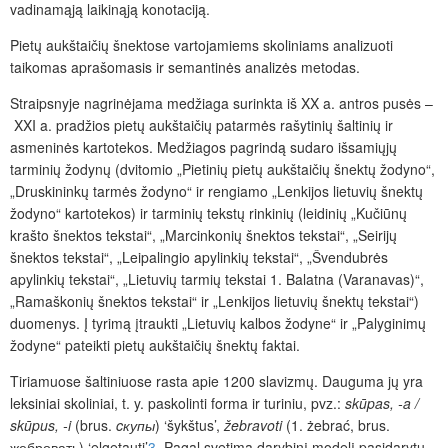
vadinamąją laikinąją konotaciją.
Pietų aukštaičių šnektose vartojamiems skoliniams analizuoti
taikomas aprašomasis ir semantinės analizės metodas.
Straipsnyje nagrinėjama medžiaga surinkta iš XX a. antros pusės –
XXI a. pradžios pietų aukštaičių patarmės rašytinių šaltinių ir
asmeninės kartotekos. Medžiagos pagrindą sudaro išsamiųjų
tarminių žodynų (dvitomio „Pietinių pietų aukštaičių šnektų žodyno“,
„Druskininkų tarmės žodyno“ ir rengiamo „Lenkijos lietuvių šnektų
žodyno“ kartotekos) ir tarminių tekstų rinkinių (leidinių „Kučiūnų
krašto šnektos tekstai“, „Marcinkonių šnektos tekstai“,
„Seirijų
šnektos tekstai“, „Leipalingio apylinkių tekstai“,
„Švendubrės
apylinkių tekstai“, „Lietuvių tarmių tekstai
1.
Balatna (Varanavas)“,
„Ramaškonių šnektos tekstai“
ir
„Lenkijos lietuvių šnektų tekstai“)
duomenys. Į tyrimą įtraukti „Lietuvių kalbos žodyne“ ir „Palyginimų
žodyne“ pateikti pietų aukštaičių šnektų faktai.
Tiriamuose šaltiniuose rasta apie 1200 slavizmų. Dauguma jų yra
leksiniai skoliniai, t. y. paskolinti forma ir turiniu, pvz.:
skūpas, -a /
skūpus, -i
(brus.
cкупы
) ‘šykštus’,
žebravoti
(1. żebrać, brus.
жебровать) ‘elgetauti’
3
. Pagal svetimą darybinį modelį pasidarytų