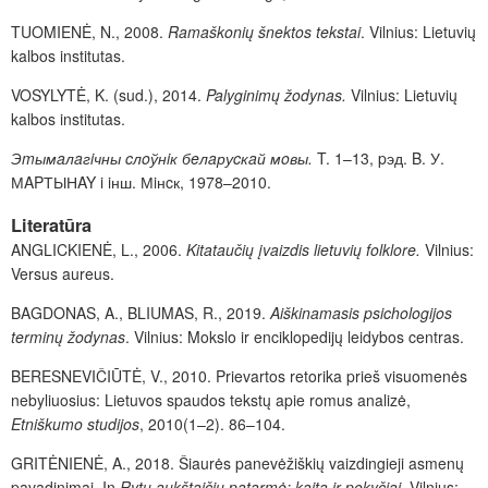
TUOMIENĖ, N., 2008.
Ramaškonių šnektos tekstai
.
Vilnius: Lietuvių
kalbos institutas
.
VOSYLYTĖ, K. (sud.), 2014.
Palyginimų žodynas.
Vilnius: Lietuvių
kalbos institutas
.
Эmымaлaгiчны cлoўнiк бeлaруcкaй мoвы.
T. 1–13, pэд. B. У.
МAPТЫНAY i iнш. Мiнcк, 1978–2010.
Literatūra
ANGLICKIENĖ, L., 2006.
Kitataučių įvaizdis lietuvių folklore.
Vilnius:
Versus aureus.
BAGDONAS, A., BLIUMAS, R., 2019.
Aiškinamasis psichologijos
terminų žodynas
. Vilnius: Mokslo ir enciklopedijų leidybos centras.
BERESNEVIČIŪTĖ, V., 2010. Prievartos retorika prieš visuomenės
nebyliuosius: Lietuvos spaudos tekstų apie romus analizė,
Etniškumo studijos
,
2010(1–2).
86–104.
GRITĖNIENĖ, A., 2018. Šiaurės panevėžiškių vaizdingieji asmenų
pavadinimai. In
Rytų aukštaičių patarmė: kaita ir pokyčiai
. Vilnius: