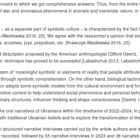
naire to which we got comprehensive answers. Thus, from the entire b
of war and anomalous phenomena in animate and inanimate nature, in whi
 – as a separate part of symbolic culture – is characterized by the fact 
Wasilewska 2016, 25]. We agree with the researcher’s opinion that sinc
rs, anxieties, joys, prejudices, etc. [Krawczyk-Wasilewska 2016, 25].
description proposed by the American anthropologist Clifford Geertz. T
on’ technique has proved to be successful [Labashchuk 2013; Labashchu
tem of ‘meaningful symbols’ or elements of reality that people attribut
 through symbolic comprehension. On the other hand, biological factors 
on adopts some symbolic models from the cultural environment and form
rpretive context to help understand social phenomena and personal behavio
maginary structures, influence thinking and shape consciousness
[Geertz 1
 the oral narratives of Ukrainians within the timeframe of 2022–2024, in 
ith traditional Ukrainian beliefs and to explore the transformation of 
 structured narrative interviews carried out by the article authors and
re recorded, followed by 55 narrative interviews in 2023 and 38 narrativ