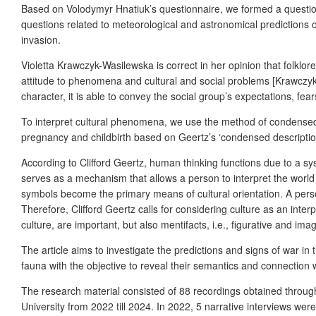
Based on Volodymyr Hnatiuk’s questionnaire, we formed a question
questions related to meteorological and astronomical predictions 
invasion.
Violetta Krawczyk-Wasilewska is correct in her opinion that folklore
attitude to phenomena and cultural and social problems [Krawczyk-
character, it is able to convey the social group’s expectations, fea
To interpret cultural phenomena, we use the method of condensed 
pregnancy and childbirth based on Geertz’s ‘condensed descripti
According to Clifford Geertz, human thinking functions due to a sys
serves as a mechanism that allows a person to interpret the world
symbols become the primary means of cultural orientation. A pers
Therefore, Clifford Geertz calls for considering culture as an inte
culture, are important, but also mentifacts, i.e., figurative and i
The article aims to investigate the predictions and signs of war in
fauna with the objective to reveal their semantics and connection w
The research material consisted of 88 recordings obtained through
University from 2022 till 2024. In 2022, 5 narrative interviews we