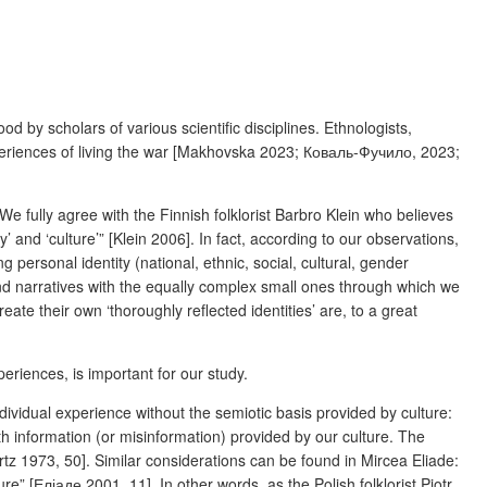
 by scholars of various scientific disciplines. Ethnologists,
us experiences of living the war [Makhovska 2023; Коваль-Фучило, 2023;
e fully agree with the Finnish folklorist Barbro Klein who believes
’ and ‘culture’” [Klein 2006]. In fact, according to our observations,
 personal identity (national, ethnic, social, cultural, gender
rand narratives with the equally complex small ones through which we
te their own ‘thoroughly reflected identities’ are, to a great
eriences, is important for our study.
dividual experience without the semiotic basis provided by culture:
ith information (or misinformation) provided by our culture. The
rtz 1973, 50]. Similar considerations can be found in Mircea Eliade:
” [Еліаде 2001, 11]. In other words, as the Polish folklorist Piotr