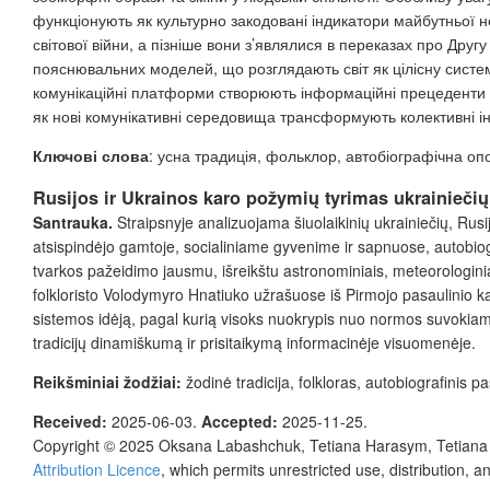
функціонують як культурно закодовані індикатори майбутньої 
світової війни, а пізніше вони з’являлися в переказах про Друг
пояснювальних моделей, що розглядають світ як цілісну систем
комунікаційні платформи створюють інформаційні прецеденти д
як нові комунікативні середовища трансформують колективні ін
Ключові слова
: усна традиція, фольклор, автобіографічна опо
Rusijos ir Ukrainos karo požymi
ų tyrimas ukrainieči
Santrauka.
Straipsnyje analizuojama šiuolaikinių
ukrainiečių, Rus
atsispindėjo gamtoje, socialiniame gyvenime
ir sapnuose, autobiog
tvarkos
pažeidimo jausmu, išreikštu astronominiais, meteorologinia
folkloristo
Volodymyro Hnatiuko užrašuose iš Pirmojo pasaulinio ka
sistemos
idėją, pagal kurią visoks nuokrypis nuo normos suvokiama
tradicijų dinamiškum
ą ir prisitaikymą informacinėje visuomenėje.
Reikšminiai žodžiai
:
žodinė tradicija, folkloras, autobiografinis 
Received:
2025-06-03
.
Accepted:
2025-11-25
.
Copyright © 2025 Oksana Labashchuk, Tetiana Harasym, Tetiana
Attribution Licence
, which permits unrestricted use, distribution, 