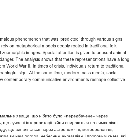
omalous phenomenon that was ‘predicted’ through various signs
rely on metaphorical models deeply rooted in traditional folk
 zoomorphic images. Special attention is given to unusual animal
 danger. The analysis shows that these representations have a long
m World War II. In times of crisis, individuals return to traditional
eaningful sign. At the same time, modern mass media, social
al how contemporary communicative environments reshape collective
 аномальне явище, що нібито було «передбачене» через
ь, що сучасні інтерпретації війни спираються на символічні
аду, що виявляється через астрономічні, метеорологічні,
ізким змінам погоди, небесним аномаліям і пророчим снам, які