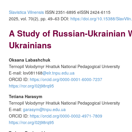
Slavistica Vilnensis
ISSN 2351-6895 eISSN 2424-6115
2025, vol. 70(2), pp. 49–63 DOI:
https://doi.org/10.15388/SlavViln
A Study of Russian-Ukrainian W
Ukrainians
Oksana Labashchuk
Ternopil Volodymyr Hnatiuk National Pedagogical University
E-mail: lov081168
@elr.tnpu.edu.ua
ORCID ID:
https://orcid.org/0000-0001-6000-7237
https://ror.org/02j98rq95
Tetiana Harasym
Ternopil Volodymyr Hnatiuk National Pedagogical University
E-mail:
garasym@tnpu.edu.ua
ORCID ID:
https://orcid.org/0000-0002-4971-7809
https://ror.org/02j98rq95