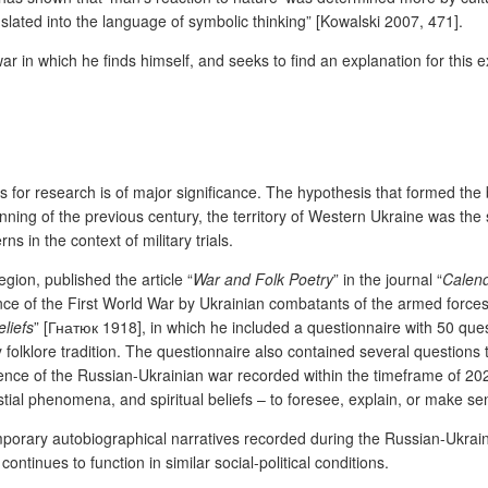
anslated into the language of symbolic thinking” [Kowalski 2007, 471].
ar in which he finds himself, and seeks to find an explanation for this 
r research is of major significance. The hypothesis that formed the basis
 beginning of the previous century, the territory of Western Ukraine was t
rns in the context of military trials.
egion, published the article “
War and Folk Poetry
” in the journal “
Calend
ence of the First World War by Ukrainian combatants of the armed for
liefs
” [Гнатюк 1918], in which he included a questionnaire with 50 quest
 folklore tradition. The questionnaire also contained several questions t
ence of the Russian-Ukrainian war recorded within the timeframe of 2
stial phenomena, and spiritual beliefs – to foresee, explain, or make s
porary autobiographical narratives recorded during the Russian-Ukrai
continues to function in similar social-political conditions.