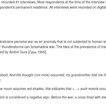
ecorded 81 interviews. Most respondents at the time of the interview w
e respondent’s permanent residence. All interviews were recorded on digi
nians perceive war as an anomaly that is not subjected to human will. 
r thunderstorms can foreshadow war. The idea of the prevalence of tra
hed by Andrei Gura [Гура 1995].
 blood. And the thought (not mine) occurred; my grandmother told me th
2
.
the moon acquires red shades, this indicates that <…> such events occ
ich is considered a negative sign:
Before the war, a cross lined with st