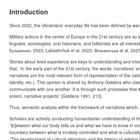
Introduction
Since 2022, the Ukrainians’ everyday life has been defined by war
Military actions in the center of Europe in the 21
st
century are so i
linguists, sociologists, oral historians, and folklorists are all in
Кузьменко, 2023; Labashchuk et al. 2023; Вільчинська et al. 2023
Stories about lived experience are keys to understanding and inter
that, “in the early part of the 21
st
century, the words ‘narratives’ an
narratives are the most relevant form of representation of the nati
identity, etc.). This opinion is shared by Anthony Giddens who cla
communicate with one another. It is through such processes that we 
extent, narrative projects” [Giddens 1991, 215].
Thus, semantic analysis within the framework of narratives which, 
Scholars are actively conducting humanitarian understanding of t
“[b]etween what our body tells us and what we have to know in order
boundary between what is innately controlled and what is culturall
“The development of cultural ethnology and the history of religion 