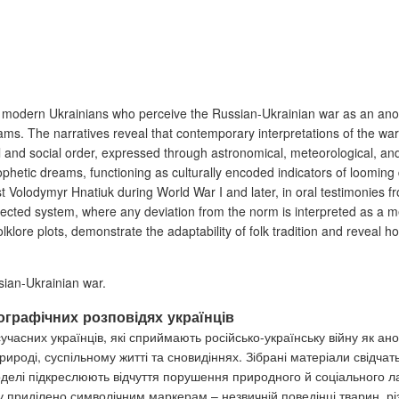
 of modern Ukrainians who perceive the Russian-Ukrainian war as an an
ams. The narratives reveal that contemporary interpretations of the war 
 and social order, expressed through astronomical, meteorological, and
phetic dreams, functioning as culturally encoded indicators of looming
ist Volodymyr Hnatiuk during World War I and later, in oral testimonies fro
ected system, where any deviation from the norm is interpreted as a m
olklore plots, demonstrate the adaptability of folk tradition and reve
ssian-Ukrainian war.
ографічних розповідях українців
 сучасних українців, які сприймають російсько-українську війну як
рироді, суспільному житті та сновидіннях. Зібрані матеріали свідчат
 моделі підкреслюють відчуття порушення природного й соціального л
гу приділено символічним маркерам – незвичній поведінці тварин, р