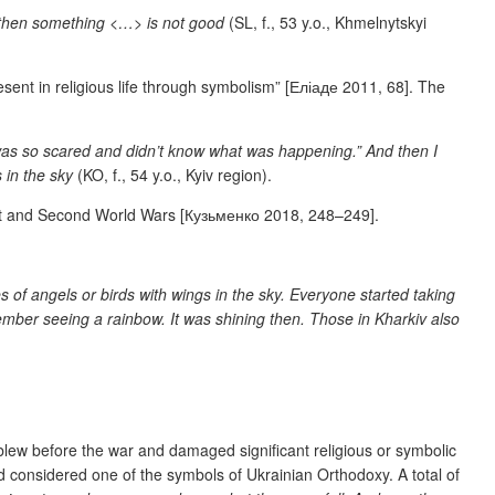
ky, then something <…> is not good
(SL, f., 53 y.o., Khmelnytskyi
sent in religious life through symbolism” [
Еліаде 2011, 68]. The
 was so scared and didn’t know what was happening.” And then I
s in
the sky
(KO, f., 54 y.o., Kyiv region).
irst and Second World Wars [Кузьменко 2018, 248–249].
 of angels or birds with wings in the sky. Everyone started taking
member seeing a rainbow. It was shining then. Those in Kharkiv also
lew before the war and damaged significant religious or symbolic
 considered one of the symbols of Ukrainian Orthodoxy. A total of