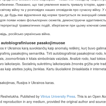
небезпеки. Показано, що такі уявлення мають тривалу історію, адже
у світову війну та у розповідях наших оповідачів про сучасну війну.
у, де будь-яке відхилення від норми трактується як значущий симв
ля появи нових фольклорних сюжетів, демонструючи адаптивність н
терпретації травматичних подій, зберігаючи при цьому ключові симво
відь, російсько-українська війна.
ų autobiografiniuose pasakojimuose
ijos ir Ukrainos karą suvokiančių kaip anomalų
reiškinį, kurį buvo galim
rafinių pasakojimų semantika. Tirti autobiografiniai pasakojimai rodo, ka
is, zoomorfini
ais ir kitais simboliniais vaizdais. Analizė rodo, kad tokios
ro laikotarpio
. Socialinių sukrėtimų laikotarpiais žmonės grįžta prie trad
s kaip ateities
įvykių ženklas. Kartu šiuolaikinė žiniasklaida ir internet
pasakojimas, Rusijos ir Ukrainos karas.
 Reshetukha. Published by
Vilnius University Press
.
This is an Open Acc
and reproduction in any medium, provided the original author and source