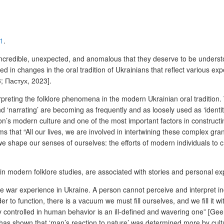
1
.
ncredible, unexpected, and anomalous that they deserve to be understood
terested in changes in the oral tradition of Ukrainians that reflect vario
; Пастух, 2023].
preting the folklore phenomena in the modern Ukrainian oral tradition. W
d ‘narrating’ are becoming as frequently and as loosely used as ‘identity
on’s modern culture and one of the most important factors in constructing
ims that “All our lives, we are involved in intertwining these complex g
shape our senses of ourselves: the efforts of modern individuals to crea
in modern folklore studies, are associated with stories and personal exp
he war experience in Ukraine
. A person cannot perceive and interpret in
 to function, there is a vacuum we must fill ourselves, and we fill it w
y controlled in human behavior is an ill-defined and wavering one” [Gee
has shown that ‘man’s reaction to nature’ was determined more by culture