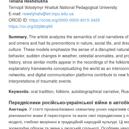
Tetiana Reshetukha
Ternopil Volodymyr Hnatiuk National Pedagogical University
E-
mail:
rewetyhatv@elr.tnpu.edu.ua
ORCID ID:
https://orcid.org/0000-0003-4515-3425
https://ror.org/02j98rq95
Summary.
The article analyzes the semantics of oral narratives
and omens and had its premonitions in nature, social life, and dre
culture. These models emphasize the sense of a disrupted natural
behavior, sudden changes in weather, celestial anomalies, and pro
history, since similar motifs appear in the recordings of the folklor
explanatory frameworks conceptualizing the world as an interconn
networks, and digital communication platforms contribute to new f
interpretations of traumatic events.
Keywords:
oral tradition, folklore, autobiographical narrative, Ru
Передвісники російсько-української війни в автобі
Анотація
. У статті проаналізовано семантику усних наративів
різноманітні знаки й перестороги та мало свої передвісники у п
моделі, глибоко вкорінені в традиційній народній культурі. Ці
зооморфні образи та зміни у людській спільноті. Особливу ува