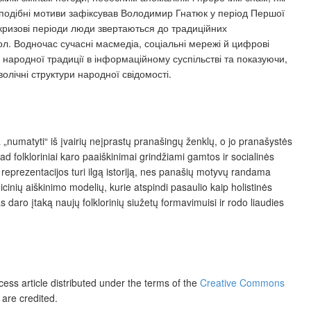
 подібні мотиви зафіксував Володимир Гнатюк у період Першої
 У кризові періоди люди звертаються до традиційних
ол. Водночас сучасні масмедіа, соціальні мережі й цифрові
ародної традиції в інформаційному суспільстві та показуючи,
лічні структури народної свідомості.
a „numatyti“ iš įvairių neįprastų pranašingų ženklų,
o jo pranašystės
d folkloriniai
karo paaiškinimai grindžiami gamtos ir socialinės
reprezentacijos turi ilgą istoriją, nes panašių motyvų randama
icini
ų aiškinimo modelių, kurie atspindi pasaulio kaip holistinės
as daro įtaką nauj
ų folklorinių siužetų formavimuisi ir rodo liaudies
ess article distributed under the terms of the
Creative Commons
 are credited.