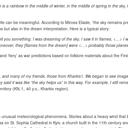
re is a rainbow in the middle of winter, in the middle of spring in the s
r life can be meaningful. According to Mircea Eliade, “the sky remains pre
 but also in the dream interpretation. Here is a typical story:
ll you something. I was dreaming of the sky, I saw it in flames, <…> I
Moreover, they [flames from the dream] were <…> probably those plane
nd ‘fiery’ as war predictions based on folklore materials about the F
, and many of my friends, those from Kharkiv
3
. We began to see images
said it was like “the sky helps us” in this way. For example, I still re
rritory
(KN, f., 40 y.o., Kharkiv region).
 unusual meteorological phenomena. Stories about a heavy wind that b
ss on St. Sophia Cathedral in Kyiv, a church built in the 11
th
century and