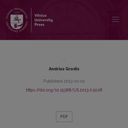
Geopolitinės realijos Paryžiaus ir Kauno santykiuose tarpukariu
-
Andrius Grodis
Published 2013-01-01
https://doi.org/10.15388/LIS.2013.0.5028
PDF