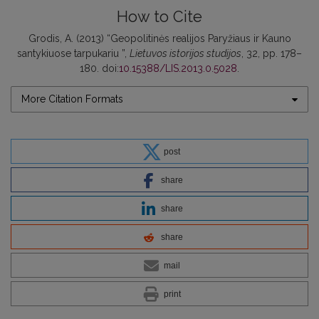
How to Cite
Grodis, A. (2013) “Geopolitinės realijos Paryžiaus ir Kauno
santykiuose tarpukariu ”,
Lietuvos istorijos studijos
, 32, pp. 178–
180. doi:
10.15388/LIS.2013.0.5028
.
More Citation Formats
post
share
share
share
mail
print