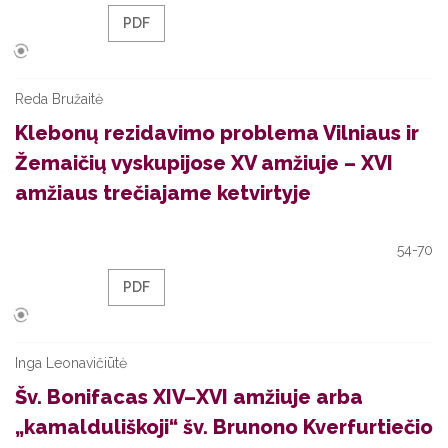
PDF
Reda Bružaitė
Klebonų rezidavimo problema Vilniaus ir
Žemaičių vyskupijose XV amžiuje – XVI
amžiaus trečiajame ketvirtyje
54-70
PDF
Inga Leonavičiūtė
Šv. Bonifacas XIV–XVI amžiuje arba
„kamalduliškoji“ šv. Brunono Kverfurtiečio