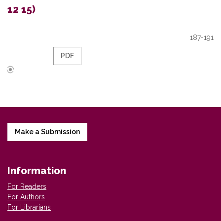
12 15)
187-191
PDF
Make a Submission
Information
For Readers
For Authors
For Librarians