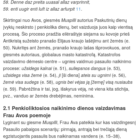
58. Denne daz preita uuasal allaz varprinnit,
59. enti uugir enti luft iz allaz arfurpit
11
.
Skirtingai nuo Avos, giesmės
Muspilli
autorius Paskutinių dienų
įvykių neskirsto į penkiolika dienų, bet vaizduoja juos kaip vientisą
procesą. Šio proceso pradžia eilėraštyje siejama su kovoje prieš
Antikristą sužeisto pranašo Elijaus kraujo lašėjimu ant žemės (e.
50). Nukritęs ant žemės, pranašo kraujo lašas išprovokuos, anot
giesmės autoriaus, globalaus masto katastrofą. Katastrofos
vaizdavimo dėmesio centre – ugnies vaidmuo pasaulio naikinimo
procese:
užsidegs kalnai
(e. 51),
suliepsnos dangus
(e. 53)
,
užsidegs visa žemė
(e. 54),
ji
[ši diena]
ateis su ugnimi
(e. 56),
žemė visa sudegs
(e. 58),
ugnis bei vėjas ją [žemę] visą nusiaubs
(e. 59). Pabrėžtina ir tai, jog, išskyrus vėją, nė viena kita stichija,
pvz., vanduo ar žemės drebėjimas, neminima.
2.1 Penkioliktosios naikinimo dienos vaizdavimas
Frau Avos poemoje
Lyginant su giesme
Muspilli
, Frau Ava pateikia kur kas vaizdingesnį
Pasaulio pabaigos scenarijų: pirmąją, antrąją bei trečiąją dieną
egzistuojantis pasaulis bus naikinamas vandens (e. 15–38),