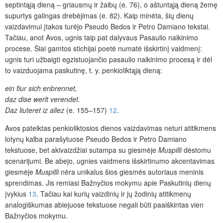
septintąją dieną – griausmų ir žaibų (e. 76), o aštuntąją dieną žemę
supurtys galingas drebėjimas (e. 82). Kaip minėta, šių dienų
vaizdavimui įtakos turėjo Pseudo Bedos ir Petro Damiano tekstai.
Tačiau, anot Avos, ugnis taip pat dalyvaus Pasaulio naikinimo
procese. Šiai gamtos stichijai poetė numatė išskirtinį vaidmenį:
ugnis turi užbaigti egzistuojančio pasaulio naikinimo procesą ir dėl
to vaizduojama paskutinę, t. y. penkioliktąją dieną:
ein fiur sich enbrennet,
daz dise werlt verendet.
Daz liuteret iz allez
(e. 155–157)
12
.
Avos pateiktas penkioliktosios dienos vaizdavimas neturi atitikmens
lotynų kalba parašytuose Pseudo Bedos ir Petro Damiano
tekstuose, bet akivaizdžiai sutampa su giesmėje
Muspilli
dėstomu
scenarijumi. Be abejo, ugnies vaidmens išskirtinumo akcentavimas
giesmėje
Muspilli
nėra unikalus šios giesmės autoriaus meninis
sprendimas. Jis remiasi Bažnyčios mokymu apie Paskutinių dienų
įvykius
13
. Tačiau kai kurių vaizdinių ir jų žodinių atitikmenų
analogiškumas abiejuose tekstuose negali būti paaiškintas vien
Bažnyčios mokymu.