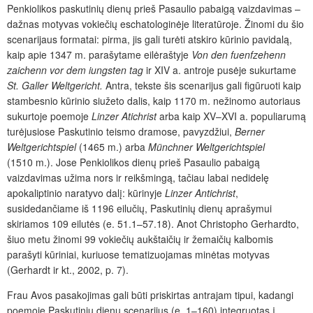
Penkiolikos paskutinių dienų prieš Pasaulio pabaigą vaizdavimas –
dažnas motyvas vokiečių eschatologinėje literatūroje. Žinomi du šio
scenarijaus formatai: pirma, jis gali turėti atskiro kūrinio pavidalą,
kaip apie 1347 m. parašytame eilėraštyje
Von den fuenfzehenn
zaichenn vor dem iungsten tag
ir XIV a. antroje pusėje sukurtame
St. Galler Weltgericht.
Antra, tekste šis scenarijus gali figūruoti kaip
stambesnio kūrinio siužeto dalis, kaip 1170 m. nežinomo autoriaus
sukurtoje poemoje
Linzer Atichrist
arba kaip XV–XVI a. populiarumą
turėjusiose Paskutinio teismo dramose, pavyzdžiui,
Berner
Weltgerichtspiel
(1465 m.) arba
M
ünchner Weltgerichtspiel
(1510 m.). Jose Penkiolikos dienų prieš Pasaulio pabaigą
vaizdavimas užima nors ir reikšmingą, tačiau labai nedidelę
apokaliptinio naratyvo dalį: kūrinyje
Linzer Antichrist
,
susidedančiame iš 1196 eilučių, Paskutinių dienų aprašymui
skiriamos 109 eilutės (e. 51.1–57.18). Anot Christopho Gerhardto,
šiuo metu žinomi 99 vokiečių aukštaičių ir žemaičių kalbomis
parašyti kūriniai, kuriuose tematizuojamas minėtas motyvas
(Gerhardt ir kt., 2002, p. 7).
Frau Avos pasakojimas gali būti priskirtas antrajam tipui, kadangi
poemoje Paskutinių dienų scenarijus (e. 1–160) integruotas į