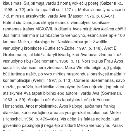
klausimas. Šią pirmąją vardu žinomą vokiečių poetę (Salzer ir kt.,
1998, p. 72) priimta tapatinti su 1127 m. Melko vienuolyne vasario
7 d. mirusia atsiskyrėle, vardu Ava (Masser, 1976, p. 63–64).
Būtent šio Dunojaus slėnyje esančio vienuolyno kronikose
randamas įrašas MCXXVII, liudijantis Avos mirtį:
Ava inclusa obiit
3
.
Jos mirtis minima ir Lambacherio vienuolyno, esančiame apie 100
km nuo Melko, nekrologe bei Neuklosterburgo ir Zwettlio
vienuolynų kronikose (Gutfleisch-Ziche, 1997, p. 148). Anot E.
Greinemann, tai leidžia daryti išvadą, kad Ava buvo žinoma ir už
vienuolyno ribų (Greinemann, 1968, p. 1). Nors tikslus Frau Avos
socialinis statusas nėra žinomas, Maxo Wehrlio teigimu, ji galėjo
būti turtinga našlė, po vyro mirties nusprendusi pasišvęsti maldai ir
kontempliacijai (Wehrli, 1997, p. 143). Cornelis Soetemanas, savo
ruožtu, pabrėžia, kad Melko vienuolyno įrašas neįrodo, jog mirusi
atsiskyrėlė Ava tapati biblinio epo autorei, vardu Ava (Soeteman,
1963, p. 59). Abejonių dėl Avos tapatybės turėjo ir Erichas
Henschelis. Anot mokslininko, Avos kalboje jaučiamas frankų
dialektas, kurio vartojimo arealas yra gerokai nutolęs nuo Melko
(Henschel, 1956, p. 479–484). Vis dėlto šis faktas neįrodo, kad
gyvenimo pabaigoje ji negalėjo atsidurti Melko vienuolyne. Pasak