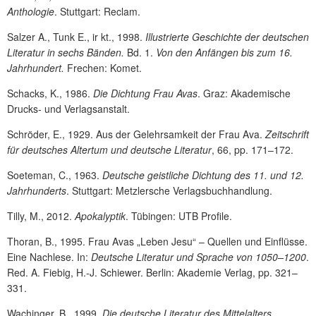
Anthologie
. Stuttgart: Reclam.
Salzer A., Tunk E., ir kt., 1998.
Illustrierte Geschichte der deutschen
Literatur in sechs Bänden.
Bd. 1.
Von den Anfängen bis zum 16.
Jahrhundert.
Frechen: Komet.
Schacks, K., 1986.
Die Dichtung Frau Avas
. Graz: Akademische
Drucks- und Verlagsanstalt.
Schröder, E., 1929. Aus der Gelehrsamkeit der Frau Ava.
Zeitschrift
für deutsches Altertum und deutsche Literatur
, 66, pp. 171–172.
Soeteman, C., 1963.
Deutsche geistliche Dichtung des 11. und 12.
Jahrhunderts
. Stuttgart: Metzlersche Verlagsbuchhandlung.
Tilly, M., 2012.
Apokalyptik
. Tübingen: UTB Profile.
Thoran, B., 1995. Frau Avas „Leben Jesu“ – Quellen und Einflüsse.
Eine Nachlese. In:
Deutsche Literatur und Sprache von 1050–1200
.
Red. A. Fiebig, H.-J. Schiewer.
Berlin: Akademie Verlag, pp. 321–
331.
Wachinger, B., 1999.
Die deutsche Literatur des Mittelalters.