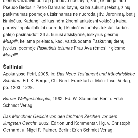
dienos vaizdavimui. Taip pat buvo nustatyta, kad, skirtingai nuo
Pseudo Bedos ir Petro Damiano lotynų kalba sukurtų tekstų, žinių
patikimumas poemoje užtikrinamas ne nuoroda į šv. Jeronimą, bet į
išminčius. Kadangi kol kas nėra žinomi ankstesni vokiečių kalba
parašyti apokaliptiniai nuorodų į išminčius turintys tekstai, kuriais
galėjo pasinaudoti XII a. kūrusi atsiskyrėlė, išskyrus giesmę
Muspilli
, keliama prielaida, kad, vaizduodama Paskutinių dienų
įvykius, poemoje
Paskutinis teismas
Frau Ava rėmėsi ir giesme
Muspilli
.
Šaltiniai
Apokalypse Petri, 2005. In:
Das Neue Testament und frühchristliche
Schriften
. Ed. K. Berger, Ch. Nord. Frankfurt a. Main: Insel Verlag,
pp. 1203–1229.
Berner Weltgerichtsspiel
, 1962. Ed. W. Stammler. Berlin: Erich
Schmidt Verlag.
Das Münchner Gedicht von den fünfzehn Zeichen vor dem
Jüngsten Gericht
, 2002
.
Edition und Kommentar. Hg. v. Christoph
Gerhardt u. Nigel F. Palmer. Berlin: Erich Schmidt Verlag.