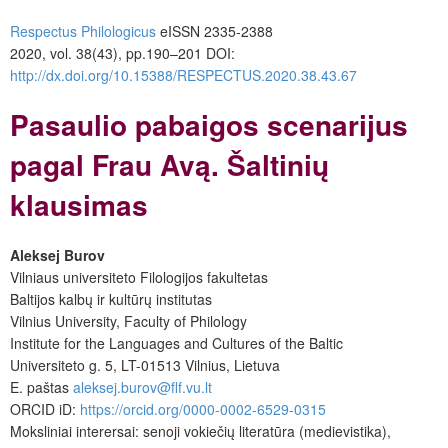
Respectus Philologicus
eISSN 2335-2388
2020, vol. 38(43), pp.190–201
DOI:
http://dx.doi.org/10.15388/RESPECTUS.2020.38.43.67
Pasaulio pabaigos scenarijus
pagal Frau Avą. Šaltinių
klausimas
Aleksej Burov
Vilniaus universiteto Filologijos fakultetas
Baltijos kalbų ir kultūrų institutas
Vilnius University, Faculty of Philology
Institute for the Languages and Cultures of the Baltic
Universiteto g. 5, LT-01513 Vilnius, Lietuva
E. paštas
aleksej.burov@flf.vu.lt
ORCID iD:
https://orcid.org/0000-0002-6529-0315
Moksliniai interersai: senoji vokiečių literatūra (medievistika),