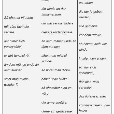
ersterben,
die winde an daz
die der ie geborn
firmamentum,
wurden,
Sô chumet vil rehte
diu wazzer dar widere
alle gemeine
mit sêre tach der
sehste.
diezent under himele.
vor dem urteile.
der himel sich
an dem mânen unde an
s
ô
hevent sich vier
verwandelôt,
dem sunnen
winde
er wirt tunchel rôt.
sihet man michel
in allen den enden.
wunder.
an dem mânen unde an
ein fiur sich
dem sunnen
sô hôret man dicke
enbrennet,
sihet man michel
doner unde blicze.
daz dise werlt
wunder
7
.
verendet.
s
ô
chrimmet sich ze
wâre
daz liuteret iz allez.
der arme suntâre,
sô brinnet stein unde
holze,
deme sîn gewizzede