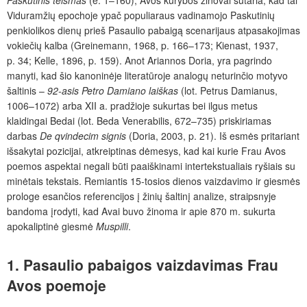
Paskutinis teismas
(e. 1–160), Avos kūrybos žinovai sutaria, kad tai
Viduramžių epochoje ypač populiaraus vadinamojo Paskutinių
penkiolikos dienų prieš Pasaulio pabaigą scenarijaus atpasakojimas
vokiečių kalba (Greinemann, 1968, p. 166–173; Kienast, 1937,
p. 34; Kelle, 1896, p. 159). Anot Ariannos Doria, yra pagrindo
manyti, kad šio kanoninėje literatūroje analogų neturinčio motyvo
šaltinis –
92-asis Petro Damiano laiškas
(lot. Petrus Damianus,
1006–1072) arba XII a. pradžioje sukurtas bei ilgus metus
klaidingai Bedai (lot. Beda Venerabilis, 672–735) priskiriamas
darbas
De qvindecim signis
(Doria, 2003, p. 21). Iš esmės pritariant
išsakytai pozicijai, atkreiptinas dėmesys, kad kai kurie Frau Avos
poemos aspektai negali būti paaiškinami intertekstualiais ryšiais su
minėtais tekstais. Remiantis 15-tosios dienos vaizdavimo ir giesmės
prologe esančios referencijos į žinių šaltinį analize, straipsnyje
bandoma įrodyti, kad Avai buvo žinoma ir apie 870 m. sukurta
apokaliptinė giesmė
Muspilli
.
1.
Pasaulio pabaigos vaizdavimas Frau
Avos poemoje