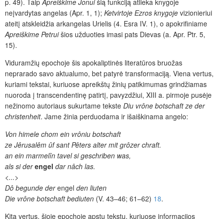
p. 49). Taip
Apreiškime Jonui
šią funkciją atlieka knygoje
neįvardytas angelas (Apr. 1, 1);
Ketvirtoje Ezros knygoje
vizionieriui
ateitį atskleidžia arkangelas Urielis (4. Esra IV. 1), o apokrifiniame
Apreiškime Petrui
šios užduoties imasi pats Dievas (a. Apr. Ptr. 5,
15).
Viduramžių epochoje šis apokaliptinės literatūros bruožas
neprarado savo aktualumo, bet patyrė transformaciją. Viena vertus,
kuriami tekstai, kuriuose apreikštų žinių patikimumas grindžiamas
nuoroda į transcendentinę patirtį, pavyzdžiui, XIII a. pirmoje pusėje
nežinomo autoriaus sukurtame tekste
Diu vrône botschaft ze der
christenheit
. Jame žinia perduodama ir išaiškinama angelo:
Von himele chom ein vrôniu botschaft
ze Jêrusalêm ûf sant Pêters alter mit grôzer chraft.
an ein marmelîn tavel si geschriben was,
als si der
engel
dar nâch las.
<...>
Dô begunde der
engel
den liuten
Die vrône botschaft bediuten
(V. 43–46; 61–62)
18
.
Kita vertus, šioje epochoje apstu tekstų, kuriuose informacijos