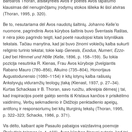
Barbaros Thoran, atsiskyrėlės Avos ir poetės Avos tapatumo
klausimas dėl nenuginčijamų įrodymų stokos išlieka iki šiol atviras
(Thoran, 1995, p. 320).
Be to, nesutariama dėl Avos naudotų šaltinių. Johanno Kelle’io
nuomone, pagrindinis Avos kūrybos šaltinis buvo Šventasis Raštas,
ir nėra jokio pagrindo teigti, kad poetė naudojosi kitais lotyniškais
tekstais. Tačiau manytina, kad jai buvo žinomi vokiečių kalba sukurti
religinio turinio tekstai, tokie kaip
Genesis
,
Exodus
,
Numeri
,
Ezzo-
Lied
bei
Himmel und Hölle
(Kelle, 1896, p. 158–159). Su tokia
pozicija nesutinka R. Kienas, Frau Avos kūryboje įžvelgiantis
Rabano Mauro (780–856), Alkuino (735–804), Honorijaus
Augustodunensio (1080–1154) ir kitų lotynų kalba rašiusių
Ankstyvųjų viduramžių teologų įtaką (Kienast, 1937, p. 27–34).
Kurtas Schacksas ir B. Thoran, savo ruožtu, atkreipia dėmesį į tai,
kad inspiracijos poetė galėjo semtis iš Kristaus kančios ir prisikėlimo
vaidinimų, Verbų sekmadienio ir Didžiojo penktadienio apeigų,
antifonų ir responsoriumų bei kitų liturginių tekstų (Thoran, 1995,
p. 322–323; Schacks, 1986, p. 371).
Vis dėlto, kalbant apie Pasaulio pabaigos vaizdavimą poemoje