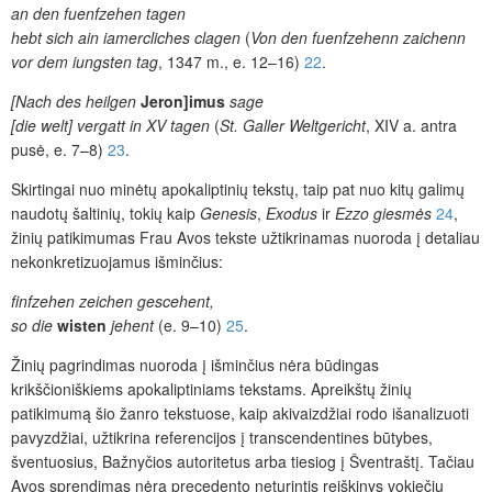
an den fuenfzehen tagen
hebt sich ain iamercliches clagen
(
Von den fuenfzehenn zaichenn
vor dem iungsten tag
, 1347 m., e. 12–16)
22
.
[Nach des heilgen
Jeron]imus
sage
[die welt] vergatt in XV tagen
(
St. Galler Weltgericht
, XIV a. antra
pusė, e. 7–8)
23
.
Skirtingai nuo minėtų apokaliptinių tekstų, taip pat nuo kitų galimų
naudotų šaltinių, tokių kaip
Genesis
,
Exodus
ir
Ezzo giesmės
24
,
žinių patikimumas Frau Avos tekste užtik­rinamas nuoroda į detaliau
nekonkretizuojamus išminčius:
finfzehen zeichen gescehent,
so die
wisten
jehent
(e. 9–10)
25
.
Žinių pagrindimas nuoroda į išminčius nėra būdingas
krikščioniškiems apokaliptiniams tekstams. Apreikštų žinių
patikimumą šio žanro tekstuose, kaip akivaizdžiai rodo išanalizuoti
pavyzdžiai, užtikrina referencijos į transcendentines būtybes,
šventuosius, Bažnyčios autoritetus arba tiesiog į Šventraštį. Tačiau
Avos sprendimas nėra precedento neturintis reiškinys vokiečių