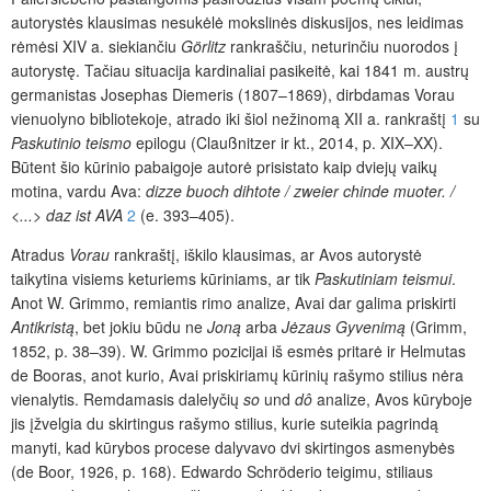
autorystės klausimas nesukėlė mokslinės diskusijos, nes leidimas
rėmėsi XIV a. siekiančiu
Görlitz
rankraščiu, neturinčiu nuorodos į
autorystę. Tačiau situacija kardinaliai pasikeitė, kai 1841 m. austrų
germanistas Josephas Diemeris (1807–1869), dirbdamas Vorau
vienuolyno bibliotekoje, atrado iki šiol nežinomą XII a. rankraštį
1
su
Paskutinio teismo
epilogu (Claußnitzer ir kt., 2014, p. XIX–XX).
Būtent šio kūrinio pabaigoje autorė prisistato kaip dviejų vaikų
motina, vardu Ava:
dizze buoch dihtote / zweier chinde muoter. /
<...> daz ist AVA
2
(e. 393–405).
Atradus
Vorau
rankraštį, iškilo klausimas, ar Avos autorystė
taikytina visiems keturiems kūriniams, ar tik
Paskutiniam teismui
.
Anot W. Grimmo, remiantis rimo analize, Avai dar galima priskirti
Antikristą
, bet jokiu būdu ne
Joną
arba
Jėzaus Gyvenimą
(Grimm,
1852, p. 38–39). W. Grimmo pozicijai iš esmės pritarė ir Helmutas
de Booras, anot kurio, Avai priskiriamų kūrinių rašymo stilius nėra
vienalytis. Remdamasis dalelyčių
so
und
dô
analize, Avos kūryboje
jis įžvelgia du skirtingus rašymo stilius, kurie suteikia pagrindą
manyti, kad kūrybos procese dalyvavo dvi skirtingos asmenybės
(de Boor, 1926, p. 168). Edwardo Schröderio teigimu, stiliaus