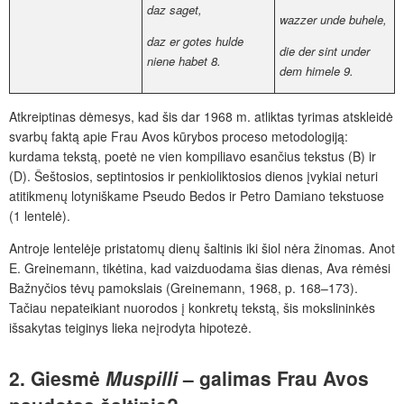
daz saget,
wazzer unde buhele,
daz er gotes hulde
die der sint under
niene habet
8
.
dem himele
9
.
Atkreiptinas dėmesys, kad šis dar 1968 m. atliktas tyrimas atskleidė
svarbų faktą apie Frau Avos kūrybos proceso metodologiją:
kurdama tekstą, poetė ne vien kompiliavo esančius tekstus (B) ir
(D). Šeštosios, septintosios ir penkioliktosios dienos įvykiai neturi
atitikmenų lotyniškame Pseudo Bedos ir Petro Damiano tekstuose
(1 lentelė).
Antroje lentelėje pristatomų dienų šaltinis iki šiol nėra žinomas. Anot
E. Greinemann, tikėtina, kad vaizduodama šias dienas, Ava rėmėsi
Bažnyčios tėvų pamokslais (Greinemann, 1968, p. 168–173).
Tačiau nepateikiant nuorodos į konkretų tekstą, šis mokslininkės
išsakytas teiginys lieka neįrodyta hipotezė.
2.
Giesmė
Muspilli
– galimas Frau Avos