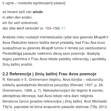
ir ugnis – nusiaubs egzistuojantį pasaulį:
sô hevent sich vier
winde
in allen den enden.
ein fiur sich enbrennet,
daz dise werlt verendet
(e. 153–156)
17
.
Analizės metu nustatyti intertekstualūs ryšiai tarp giesmės
Muspilli
ir
Avos
Paskutinio teismo
leidžia daryti prielaidą, kad Frau Ava buvo
susipažinusi su giesmės
Muspilli
turiniu ir rėmėsi juo vaizduodama
Penkioliktąją pasaulio naikinimo dieną savo poemoje. Išsakytą
teiginį patvirtina ir Frau Avos tekste pateiktų referencijų į apreikštų
žinių šaltinį analizė.
2.2 Referencija į žinių šaltinį Frau Avos poemoje
R. Kienasto ir E. Greinemann teigimu, Avos kūryba – viduramžių
vokiečių apokaliptinės literatūros pavyzdys (Kienast, 1937, p. 28;
Greinemann, 1968, p. 7). Nekvestionuojant šio teiginio iš esmės,
atkreiptinas dėmesys, kad Avos tekste nėra šiam religinės
literatūros žanrui įprastos referencijos į žinių šaltinį. Anot Michaelio
Tilly’io, paprastai tai būna anapusinio pasaulio atstovas (Tilly, 2012,