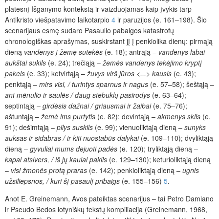
platesnį Išganymo kontekstą ir vaizduojamas kaip įvykis tarp
Antikristo viešpatavimo laikotarpio
4
ir paruzijos (e. 161–198). Šio
scenarijaus esmę sudaro Pasaulio pabaigos katastrofų
chronologiškas aprašymas, suskirstant jį į penkiolika dienų: pirmąją
dieną
vandenys į žemę sutekės
(e. 18); antrąją –
vandenys
labai
aukštai sukils
(e. 24); trečiąją –
žemės vandenys tekėjimo kryptį
pakeis
(e. 33); ketvirtąją –
žuvys virš jūros <...> kausis
(e. 43);
penktąją –
mirs visi, / turintys sparnus ir nagus
(e. 57–58); šeštąją –
ant mėnulio ir saulės / daug stebuklų pasirodys
(e. 63–64);
septintąją –
girdėsis dažnai / griausmai ir žaibai
(e. 75–76);
aštuntąją –
žemė ims purtytis
(e. 82); devintąją –
akmenys skils
(e.
91); dešimtąją –
pilys suskils
(e. 99); vienuoliktąją dieną –
sunyks
auksas ir sidabras / ir kiti nuostabūs dalykai
(e. 109–110); dvyliktąją
dieną –
gyvuliai mums dejuoti padės
(e. 120); tryliktąją dieną –
kapai atsivers, / iš jų kaulai pakils
(e. 129–130); keturioliktąją dieną
–
visi žmonės
protą praras
(e. 142); penkioliktąją dieną –
ugnis
užsiliepsnos, / kuri šį pasaulį pribaigs
(e. 155–156)
5
.
Anot E. Greinemann, Avos pateiktas scenarijus – tai Petro Damiano
ir Pseudo Bedos lotyniškų tekstų kompiliacija (Greinemann, 1968,