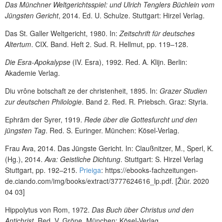
Das Münchner Weltgerichtsspiel: und Ulrich Tenglers Büchlein vom
Jüngsten Gericht
,
2014. Ed. U. Schulze. Stuttgart: Hirzel Verlag.
Das St. Galler Weltgericht, 1980. In:
Zeitschrift für deutsches
Altertum
. CIX. Band. Heft 2. Sud. R. Hellmut, pp. 119–128.
Die Esra-Apokalypse
(IV. Esra), 1992. Red. A. Klijn. Berlin:
Akademie Verlag.
Diu vrône botschaft ze der christenheit, 1895. In:
Grazer Studien
zur deutschen Philologie
. Band 2. Red. R. Priebsch. Graz: Styria.
Ephräm der Syrer, 1919.
Rede über die Gottesfurcht und den
jüngsten Tag
. Red. S. Euringer. München: Kösel-Verlag.
Frau Ava, 2014. Das Jüngste Gericht. In: Claußnitzer, M., Sperl, K.
(Hg.), 2014.
Ava: Geistliche Dichtung
. Stuttgart: S. Hirzel Verlag
Stuttgart, pp. 192–215.
Prieiga
:
https://ebooks-fachzeitungen-
de.ciando.com/img/books/extract/3777624616_lp.pdf
. [Žiūr. 2020
04 03]
Hippolytus von Rom, 1972.
Das Buch über Christus und den
Antichrist
. Red. V. Gröne. München: Kösel-Verlag.