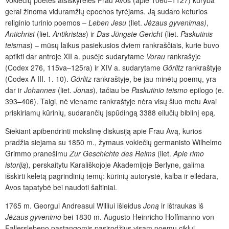
Vokiečių poetės atsiskyrėlės Frau Avos (apie 1060–1127) kūryba
gerai žinoma vidur­amžių epochos tyrėjams. Ją sudaro keturios
religinio turinio poemos –
Leben Jesu
(liet.
Jėzaus gyvenimas)
,
Antichrist
(liet.
Antikristas
) ir
Das Jüngste Gericht
(liet.
Paskutinis
teismas
) – mūsų laikus pasiekusios dviem rankraščiais, kurie buvo
aptikti dar antroje XII a. pusėje sudarytame
Vorau
rankrašyje
(Codex 276, 115va–125ra) ir XIV a. sudarytame
Görlitz
rankraštyje
(Codex A III. 1. 10).
Görlitz
rankraštyje, be jau minėtų poemų, yra
dar ir
Johannes
(liet.
Jonas
), tačiau be
Paskutinio teismo
epilogo (e.
393–406). Taigi, nė viename rankraštyje nėra visų šiuo metu Avai
priskiriamų kūrinių, sudarančių įspūdingą 3388 eilučių biblinį epą.
Siekiant apibendrinti mokslinę diskusiją apie Frau Avą, kurios
pradžia siejama su 1850 m., žymaus vokiečių germanisto Wilhelmo
Grimmo pranešimu
Zur Geschichte des Reims
(liet.
Apie rimo
istoriją
)
,
perskaitytu Karališkojoje Akademijoje Berlyne, galima
išskirti keletą pagrindinių temų: kūrinių autorystė, kalba ir eilėdara,
Avos tapatybė bei naudoti šaltiniai.
1765 m. Georgui Andreasui Williui išleidus
Joną
ir ištraukas iš
Jėzaus gyvenimo
bei 1830 m. Augusto Heinricho Hoffmanno von
Fallerslebeno pastangomis pasirodžius visam poemų ciklui,