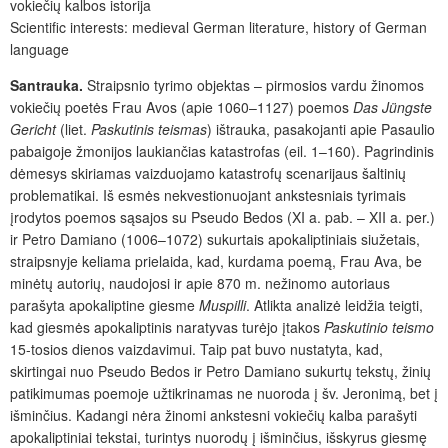
vokiečių kalbos istorija
Scientific interests: medieval German literature, history of German
language
Santrauka.
Straipsnio tyrimo objektas – pirmosios vardu žinomos
vokiečių poetės Frau Avos (apie 1060–1127) poemos
Das Jüngste
Gericht
(liet.
Paskutinis teismas
) ištrauka, pasakojanti apie Pasaulio
pabaigoje žmonijos laukiančias katastrofas (eil. 1–160). Pagrindinis
dėmesys skiriamas vaizduojamo katastrofų scenarijaus šaltinių
problematikai. Iš esmės nekvestionuojant ankstesniais tyrimais
įrodytos poemos sąsajos su Pseudo Bedos (XI a. pab. – XII a. per.)
ir Petro Damiano (1006–1072) sukurtais apokaliptiniais siužetais,
straipsnyje keliama prielaida, kad, kurdama poemą, Frau Ava, be
minėtų autorių, naudojosi ir apie 870 m. nežinomo autoriaus
parašyta apokaliptine giesme
Muspilli
. Atlikta analizė leidžia teigti,
kad giesmės apokaliptinis naratyvas turėjo įtakos
Paskutinio teismo
15-tosios dienos vaizdavimui. Taip pat buvo nustatyta, kad,
skirtingai nuo Pseudo Bedos ir Petro Damiano sukurtų tekstų, žinių
patikimumas poemoje užtikrinamas ne nuoroda į šv. Jeronimą, bet į
išminčius. Kadangi nėra žinomi ankstesni vokiečių kalba parašyti
apokaliptiniai tekstai, turintys nuorodų į išminčius, išskyrus giesmę