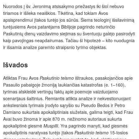
Nuorodos į šv. Jeronimą atsisakymo priežastys iki šiol nebuvo
tiriamos ir išlieka neaiškios. Tikėtina, kad tokiam Avos
apsisprendimui įtakos turėjo jos sūnūs. Šiems teologinį išsilavinimą
turėjusiems Avos patarėjams Biblijoje pagrindo neturinčio
Paskutinių dienų vaizdavimo siejimas su šventuoju galėjo pasirodyti
kaip pavojingas neapdairumas. Tačiau ši hipotezė – kito nuodugnia
ir išsamia analize paremto straipsnio tyrimo objektas.
Išvados
Atliktas Frau Avos
Paskutinio teismo
ištraukos, pasakojančios apie
Pasaulio pabaigoje žmoniją laukiančias katastrofas (e. 1–160),
tyrimas atskleidė vertingų faktų apie poemoje vaizduojamo
scenarijaus šaltinius. Remiantis atlikta analize ir nekvestionuojant
ankstesniais tyrimais įrodyto sąryšio su Pseudo Bedos ir Petro
Damiano sukurtais apokaliptiniais siužetais, galima teigti, kad Frau
Avai buvo žinoma ir apie 870 m. nežinomo autoriaus sukurta
apokaliptinė giesmė
Muspilli
. Yra pagrindo manyti, kad giesmės
apokaliptinis naratyvas turėjo įtakos
Paskutinio teismo
15-tosios