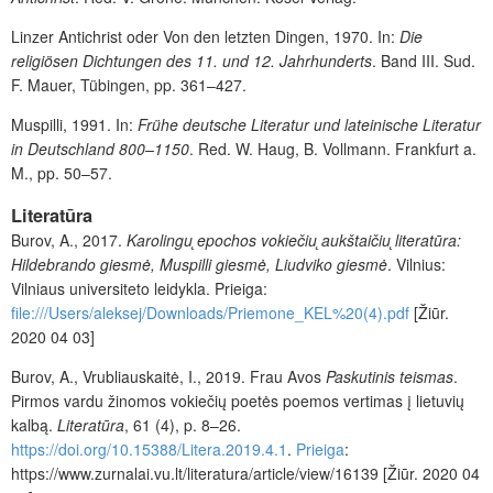
Linzer Antichrist oder Von den letzten Dingen, 1970. In:
Die
religiösen Dichtungen des 11. und 12. Jahrhunderts
. Band III. Sud.
F. Mauer, Tübingen, pp. 361–427.
Muspilli, 1991. In:
Frühe deutsche Literatur und lateinische Literatur
in Deutschland 800–1150
. Red. W. Haug, B. Vollmann. Frankfurt a.
M., pp. 50–57.
Literatūra
Burov, A., 2017.
Karolingu
̨
epochos
vokiečiu
̨
aukštaičiu
̨
literatūra:
Hildebrando giesmė, Muspilli giesmė, Liudviko giesmė
. Vilnius:
Vilniaus universiteto leidykla. Prieiga:
file:///Users/aleksej/Downloads/Priemone_KEL%20(4).pdf
[Žiūr.
2020 04 03]
Burov, A., Vrubliauskaitė, I., 2019. Frau Avos
Paskutinis teismas
.
Pirmos vardu žinomos vokiečių poetės poemos vertimas į lietuvių
kalbą.
Literatūra
, 61 (4), p. 8–26.
https://doi.org/10.15388/Litera.2019.4.1
.
Prieiga
:
https://www.zurnalai.vu.lt/literatura/article/view/16139 [Žiūr. 2020 04