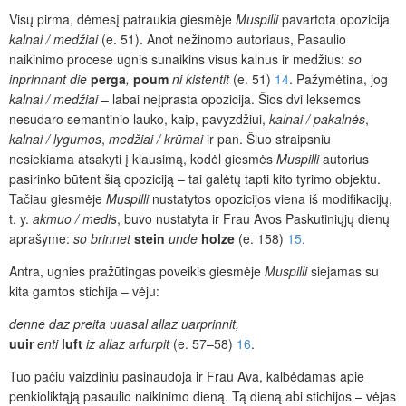
Visų pirma, dėmesį patraukia giesmėje
Muspilli
pavartota opozicija
kalnai / medžiai
(e. 51). Anot nežinomo autoriaus, Pasaulio
naikinimo procese ugnis sunaikins visus kalnus ir medžius:
so
inprinnant die
perga
,
poum
ni kistentit
(e. 51)
14
. Pažymėtina, jog
kalnai / medžiai
– labai neįprasta opozicija. Šios dvi leksemos
nesudaro semantinio lauko, kaip, pavyzdžiui,
kalnai / pakalnės
,
kalnai / lygumos
,
medžiai / krūmai
ir pan. Šiuo straipsniu
nesiekiama atsakyti į klausimą, kodėl giesmės
Muspilli
autorius
pasirinko būtent šią opoziciją – tai galėtų tapti kito tyrimo objektu.
Tačiau giesmėje
Muspilli
nustatytos opozicijos viena iš modifikacijų,
t. y.
akmuo / medis
, buvo nustatyta ir Frau Avos Paskutiniųjų dienų
aprašyme:
so brinnet
stein
unde
holze
(e. 158)
15
.
Antra, ugnies pražūtingas poveikis giesmėje
Muspilli
siejamas su
kita gamtos stichija – vėju:
denne daz preita uuasal allaz uarprinnit,
uuir
enti
luft
iz allaz arfurpit
(e. 57–58)
16
.
Tuo pačiu vaizdiniu pasinaudoja ir Frau Ava, kalbėdamas apie
penkioliktąją pasaulio naikinimo dieną. Tą dieną abi stichijos – vėjas