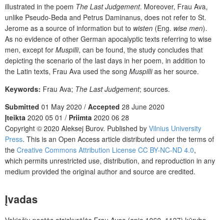
illustrated in the poem
The Last Judgement
. Moreover, Frau Ava,
unlike Pseudo-Beda and Petrus Daminanus, does not refer to St.
Jerome as a source of information but to
wisten
(Eng.
wise men
).
As no evidence of other German apocalyptic texts referring to wise
men, except for
Muspilli
, can be found, the study concludes that
depicting the scenario of the last days in her poem, in addition to
the Latin texts, Frau Ava used the song
Muspilli
as her source.
Keywords:
Frau Ava;
The Last Judgement
; sources.
Submitted
01 May 2020 /
Accepted
28 June 2020
Įteikta
2020 05 01 /
Priimta
2020 06 28
Copyright © 2020 Aleksej Burov. Published by
Vilnius University
Press
. This is an Open Access article distributed under the terms of
the
Creative Commons Attribution License CC BY-NC-ND 4.0
,
which permits unrestricted use, distribution, and reproduction in any
medium provided the original author and source are credited.
Įvadas