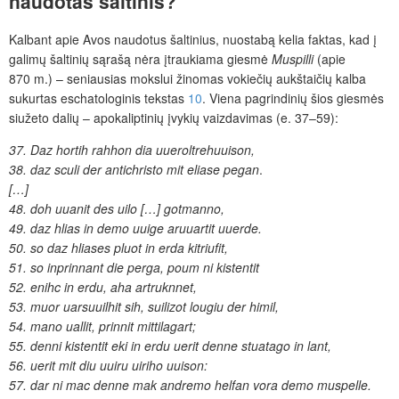
naudotas šaltinis?
Kalbant apie Avos naudotus šaltinius, nuostabą kelia faktas, kad į
galimų šaltinių sąrašą nėra įtraukiama giesmė
Muspilli
(apie
870 m.) – seniausias mokslui žinomas vokiečių aukštaičių kalba
sukurtas eschatologinis tekstas
10
. Viena pagrindinių šios giesmės
siužeto dalių – apokaliptinių įvykių vaizdavimas (e. 37–59):
37. Daz hortih rahhon dia uueroltrehuuison,
38. daz sculi der antichristo mit eliase pegan
.
[…]
48. doh uuanit des uilo
[…] gotmanno,
49. daz hlias in demo uuige aruuartit uuerde.
50. so daz hliases pluot in erda kitriufit,
51. so inprinnant die perga, poum ni kistentit
52. enihc in erdu, aha artruknnet,
53. muor uarsuuilhit sih, suilizot lougiu der himil,
54. mano uallit, prinnit mittilagart;
55. denni kistentit eki in erdu uerit denne stuatago in lant,
56. uerit mit diu uuiru uiriho uuison:
57. dar ni mac denne mak andremo helfan vora demo muspelle.