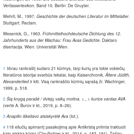
Verfasserlexikon
. Band 10. Berlin: De Gruyter.
Wehrli, M., 1997.
Geschichte der deutschen Literatur im Mittelalter
.
Stuttgart: Reclam.
Wesenick, G., 1963.
Frühmittelhochdeutsche Dichtung des 12.
Jahrhunderts aus der Wachau: Frau Avas Gedichte
. Daktaro
disertacija. Wien: Universität Wien.
1
Vorau
rankraštį sudaro 21 kūrinys, tarp kurių yra tokie vokiečių
literatūros istorijai svarbūs tekstai, kaip
Kaiserchronik,
Ältere
Jüdith,
Alexanderlied
ir kiti. Visą rankraščio kūrinių sąrašą žr. Wachinger,
1999, p. 518.
2
Šią knygą parašė / dviejų vaikų motina.
<...> kurios vardas AVA
(vertė A. Burov ir kt., 2019, p. 8–26).
3
Anapilin iškeliavo atsiskyrėlė Ava
(lot.).
4
118 eilučių apimantį pasakojimą apie Antikristą priimta traktuoti
kaip atskirą kūrinį (Claußnitzer ir kt., 2014, p. 183–191). Tačiau