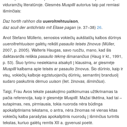
viduramžių literatūroje. Giesmės
Muspilli
autorius taip pat remiasi
išminčiais:
Daz hortih rahhon dia
uueroltrehtuuison
,
daz sculi der antichristo mit Eliase pagan
(e. 37–38)
26
.
Anot Stefano Müllerio, senosios vokiečių aukštaičių kalbos dūrinys
uueroltrehtuuison
galėtų reikšti
pasaulio teisės žinovus
(Müller,
2007, p. 2005). Walteris Haugas, savo ruožtu, mano, kad šis
daiktavardis reiškia
pasaulio tėkmę išmanančius
(Haug ir kt., 1991,
p. 53). Šiuo tyrimu nesiekiama atsakyti į klausimą, ar giesmėje
Muspilli
kalbama apie teisės ar pasaulio žinovus. Šio dūrinio, kaip ir
visų, vokiečių kalboje egzistuojančių dūrinių, semantinį branduolį
sudaro paskutinis dėmuo
uuison
(liet. ž
inovas, išminčius
).
Taigi, Frau Avos tekste pasakojimo patikimumas užtikrinamas ta
pačia referencija, kaip ir giesmėje
Muspilli
. Mažai tikėtina, kad tai –
sutapimas, nes, pirmiausia, tokia nuoroda nėra būdinga
apokaliptiniams tekstams, o antra, nėra žinomas nė vienas kitas
vokiečių kalba parašytas apokaliptinis nuorodų į išminčius turintis
tekstas, kuriuo galėtų remtis XII a. gyvenusi poetė.