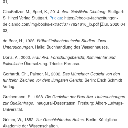
01]
Claußnitzer, M., Sperl, K., 2014.
Ava: Geistliche Dichtung
. Stuttgart:
S. Hirzel Verlag Stuttgart.
Prieiga
:
https://ebooks-fachzeitungen-
de.ciando.com/img/books/extract/3777624616_lp.pdf
[Žiūr. 2020 04
03]
de Boor, H., 1926.
Frühmittelhochdeutsche Studien. Zwei
Untersuchungen
. Halle: Buchhandlung des Waisenhauses.
Doria, A., 2003.
Frau Ava. Forschungsbericht, Kommentar und
italienische
Übersetzung. Trieste: Parnaso.
Gerhardt, Ch., Palmer, N., 2002.
Das Münchner Gedicht von den
fünfzehn Zeichen vor dem Jüngsten Gericht.
Berlin: Erich Schmidt
Verlag.
Greinemann, E., 1968.
Die Gedichte der Frau Ava. Untersuchungen
zur Quellenfrage
. Inaugural-Dissertation. Freiburg: Albert-Ludwigs-
Universität.
Grimm, W., 1852.
Zur Geschichte des Reims
. Berlin: Königliche
Akademie der Wissenschaften.