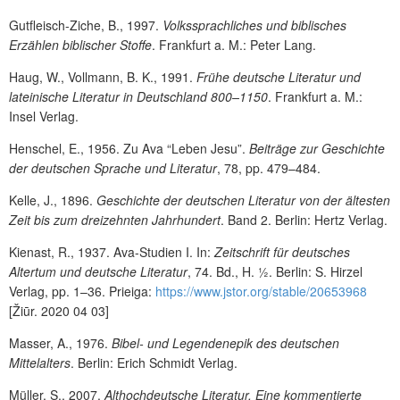
Gutfleisch-Ziche, B., 1997.
Volkssprachliches und biblisches
Erzählen biblischer Stoffe
. Frankfurt a. M.: Peter Lang.
Haug, W., Vollmann, B. K., 1991.
Frühe deutsche Literatur und
lateinische Literatur in Deutschland 800–1150
. Frankfurt a. M.:
Insel Verlag.
Henschel, E., 1956. Zu Ava “Leben Jesu”.
Beiträge zur Geschichte
der deutschen Sprache und Literatur
,
78, pp. 479–484.
Kelle, J., 1896.
Geschichte der deutschen Literatur von der ältesten
Zeit bis zum dreizehnten Jahrhundert
. Band 2. Berlin: Hertz Verlag.
Kienast, R., 1937. Ava-Studien I. In:
Zeitschrift für deutsches
Altertum und deutsche Literatur
, 74. Bd., H. ½. Berlin: S. Hirzel
Verlag, pp. 1–36. Prieiga:
https://www.jstor.org/stable/20653968
[Žiūr. 2020 04 03]
Masser, A., 1976.
Bibel- und Legendenepik des deutschen
Mittelalters
. Berlin: Erich Schmidt Verlag.
Müller, S., 2007.
Althochdeutsche Literatur. Eine kommentierte