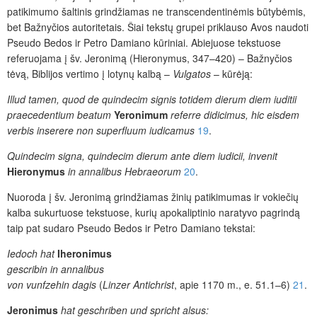
patikimumo šaltinis grindžiamas ne transcendentinėmis būtybėmis,
bet Bažnyčios autoritetais. Šiai tekstų grupei priklauso Avos naudoti
Pseudo Bedos ir Petro Damiano kūriniai. Abiejuose tekstuose
referuojama į šv. Jeronimą (Hieronymus, 347–420) – Bažnyčios
tėvą, Biblijos vertimo į lotynų kalbą –
Vulgatos
– kūrėją:
Illud tamen, quod de quindecim signis totidem dierum diem iuditii
praecedentium beatum
Yeronimum
referre didicimus, hic eisdem
verbis inserere non superfluum iudicamus
19
.
Quindecim signa, quindecim dierum ante diem iudicii, invenit
Hieronymus
in annalibus Hebraeorum
20
.
Nuoroda į šv. Jeronimą grindžiamas žinių patikimumas ir vokiečių
kalba sukurtuose tekstuose, kurių apokaliptinio naratyvo pagrindą
taip pat sudaro Pseudo Bedos ir Petro Damiano tekstai:
Iedoch hat
Iheronimus
gescribin in annalibus
von vunfzehin dagis
(
Linzer Antichrist
, apie 1170 m., e. 51.1–6)
21
.
Jeronimus
hat geschriben und spricht alsus: