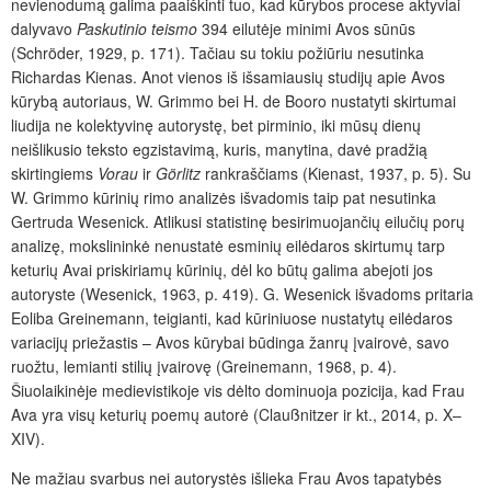
nevienodumą galima paaiškinti tuo, kad kūrybos procese aktyviai
dalyvavo
Paskutinio teismo
394 eilutėje minimi Avos sūnūs
(Schröder, 1929, p. 171). Tačiau su tokiu požiūriu nesutinka
Richardas Kienas. Anot vienos iš išsamiausių studijų apie Avos
kūrybą autoriaus, W. Grimmo bei H. de Booro nustatyti skirtumai
liudija ne kolektyvinę autorystę, bet pirminio, iki mūsų dienų
neišlikusio teksto egzistavimą, kuris, manytina, davė pradžią
skirtingiems
Vorau
ir
G
örlitz
rankraščiams (Kienast, 1937, p. 5). Su
W. Grimmo kūrinių rimo analizės išvadomis taip pat nesutinka
Gertruda Wesenick. Atlikusi statistinę besirimuojančių eilučių porų
analizę, mokslininkė nenustatė esminių eilėdaros skirtumų tarp
keturių Avai priskiriamų kūrinių, dėl ko būtų galima abejoti jos
autoryste (Wesenick, 1963, p. 419). G. Wesenick išvadoms pritaria
Eoliba Greinemann, teigianti, kad kūriniuose nustatytų eilėdaros
variacijų priežastis – Avos kūrybai būdinga žanrų įvairovė, savo
ruožtu, lemianti stilių įvairovę (Greinemann, 1968, p. 4).
Šiuolaikinėje medievistikoje vis dėlto dominuoja pozicija, kad Frau
Ava yra visų keturių poemų autorė (Claußnitzer ir kt., 2014, p. X–
XIV).
Ne mažiau svarbus nei autorystės išlieka Frau Avos tapatybės