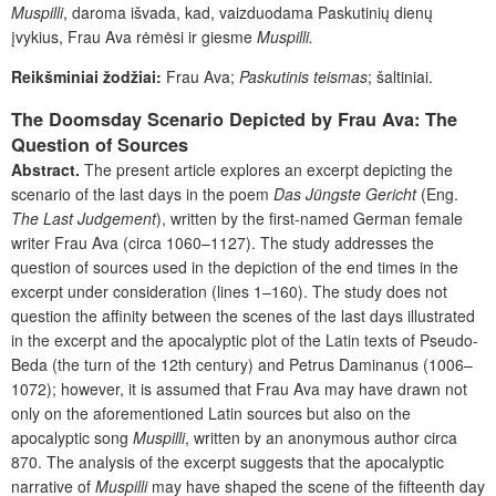
Muspilli
, daroma išvada, kad, vaizduodama Paskutinių dienų
įvykius, Frau Ava rėmėsi ir giesme
Muspilli.
Reikšminiai žodžiai:
Frau Ava;
Paskutinis teismas
; šaltiniai.
The Doomsday Scenario Depicted by Frau Ava: The
Question of Sources
Abstract.
The present article explores an excerpt depicting the
scenario of the last days in the poem
Das Jüngste Gericht
(Eng.
The Last Judgement
), written by the first-named German female
writer Frau Ava (circa 1060–1127). The study addresses the
question of sources used in the depiction of the end times in the
excerpt under consideration (lines 1–160). The study does not
question the affinity between the scenes of the last days illustrated
in the excerpt and the apocalyptic plot of the Latin texts of Pseudo-
Beda (the turn of the 12th century) and Petrus Daminanus (1006–
1072); however, it is assumed that Frau Ava may have drawn not
only on the aforementioned Latin sources but also on the
apocalyptic song
Muspilli
, written by an anonymous author circa
870. The analysis of the excerpt suggests that the apocalyptic
narrative of
Muspilli
may have shaped the scene of the fifteenth day