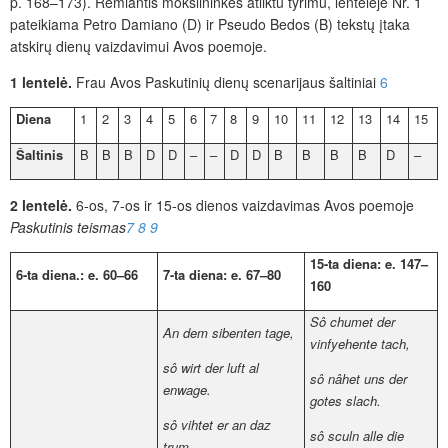
p. 168–173). Remiantis mokslininkės atliktu tyrimu, lentelėje Nr. 1
pateikiama Petro Damiano (D) ir Pseudo Bedos (B) tekstų įtaka
atskirų dienų vaizdavimui Avos poemoje.
1 lentelė.
Frau Avos Paskutinių dienų scenarijaus šaltiniai
6
Diena
1
2
3
4
5
6
7
8
9
10
11
12
13
14
15
Š
altinis
B
B
B
D
D
–
–
D
D
B
B
B
B
D
–
2 lentelė.
6-os, 7-os ir 15-os dienos vaizdavimas Avos poemoje
Paskutinis teismas
7
8
9
15-ta diena: e. 147–
6-ta diena.:
e. 60–66
7-ta diena: e. 67–80
160
Sô chumet der
An dem sibenten tage,
vinfyehente tach,
sô wirt der luft al
s
ô
nâhet uns der
enwage.
gotes slach.
s
ô
vihtet er an daz
s
ô
sculn alle die
trum,