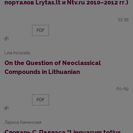
порталов Lrytas.lt и Ntv.ru 2010–2012 гг.)
53-59
PDF
Lina Inčiuraitė
On the Question of Neoclassical
Compounds in Lithuanian
60-69
PDF
Лариса Каминская
Словарь С. Палласа “Linguarum totius