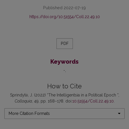
Published 2022-07-19
https://doi.org/10.51554/Coll.22.49.10
PDF
Keywords
-
How to Cite
Sprindytė, J. (2022) “The Intelligentsia in a Political Epoch ”,
Colloquia
, 49, pp. 168–178. doi:
10.51554/Coll.22.49.10
.
More Citation Formats