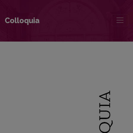
The Intelligentsia in a Political Epoch
Colloquia