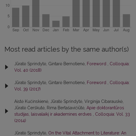
Most read articles by the same author(s)
Jūratė Sprindytė, Gintarė Bernotienė,
Foreword
,
Colloquia:
Vol. 40 (2018)
Jūratė Sprindytė, Gintarė Bernotienė,
Foreword
,
Colloquia:
Vol. 39 (2017)
Aistė Kučinskienė, Jūratė Sprindytė, Virginija Cibarauskė,
Jūratė Čerškutė, Rima Bertašavičiūtė,
Apie doktorantūros
studijas, laisvalaikį ir akademines erdves
,
Colloquia: Vol. 33
(2014)
Jūratė Sprindytė,
On the Vital Attachment to Literature: An