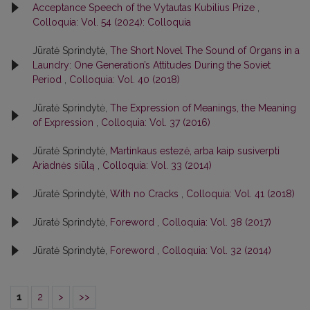
Acceptance Speech of the Vytautas Kubilius Prize
,
Colloquia: Vol. 54 (2024): Colloquia
Jūratė Sprindytė,
The Short Novel The Sound of Organs in a
Laundry: One Generation’s Attitudes During the Soviet
Period
,
Colloquia: Vol. 40 (2018)
Jūratė Sprindytė,
The Expression of Meanings, the Meaning
of Expression
,
Colloquia: Vol. 37 (2016)
Jūratė Sprindytė,
Martinkaus estezė, arba kaip susiverpti
Ariadnės siūlą
,
Colloquia: Vol. 33 (2014)
Jūratė Sprindytė,
With no Cracks
,
Colloquia: Vol. 41 (2018)
Jūratė Sprindytė,
Foreword
,
Colloquia: Vol. 38 (2017)
Jūratė Sprindytė,
Foreword
,
Colloquia: Vol. 32 (2014)
1
2
>
>>